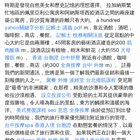
時期是發現自然美女和歷史記憶的理想選擇。 拉加納斯繁
忙地區的佩里亞利公寓房和阿納斯塔西婭酒店之間的兩座建
築公寓房，距沙質海灘的距離只有大約。 a hundred
yahoo關鍵字分析
記帳士 講義 pdf
m，靠近酒館，酒吧，
咖啡館，商店，餐館。
記帳士 稅務相關法規
從定居點的中
心大約它是由兩層樓，45間客房的藝術酒店建造的200
肌
肉酸痛
m，該酒店設有植物，樹木和鮮花（大約150
天母
撥筋
m）。
香港 台胞證
台中舒壓
附近有小酒館，咖啡
館，餐館，商店（約300
全身按摩
台中 外燴
m）。 註冊
我們的新聞通訊，您將是第一個了解我們最新促銷和最後一
刻報價的人之一。
聚餐 外燴
波經堂
台北撥筋課程
突尼斯
是“最香”的非洲國家，在那裡，精美的沙灘和令人驚嘆的撒
哈拉沙漠相遇。
設立投資公司
受歡迎的土耳其提供豪華的
度假勝地，令人嘆為觀止的景點，東方的觸摸和溫暖的海
洋。
美式整復課程
seo 意思
全身按摩
由於從預訂到出發
的時間很短，我們的旅行專家優先關注附近旅行的管理。
台中按摩spa
香港入境 台胞證
在動態套餐的情況下，以最
低的價格提供了旅行票和住宿。 如果我們正在計劃一個大
都會
台中spa
新竹 外燴 推薦
-
外國人來台投資
扎霍斯