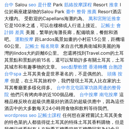
台中
Salou
seo 是什麼
Park
筋絡按摩課程
Resort
推拿
I
位於兩座建築物的Salou Park
臺中 整骨 推薦
Resort酒店
大樓內。 受歡迎的Capellans海灘約為。
萬和宮附近推拿
它是100米之遙，可以在樓梯或人行道上接近。
記帳士 會
計師 差異
美麗，繁華的海灘長廊，配備噴泉，餐館和酒
吧。
運動按摩
距Lardos風景如畫的小村莊1.5公里，距機場
60公里。
記帳士 報名簡章
來自古代雅典衛城和美麗的海
灣的lindos大約距離6公里。 您還將找到Travel.com的土耳
其景點和景點的前15名，還可以幫助許多有關土耳其，土耳
其城市和有趣事物的文章。
seo點擊軟體
香港轉機 台胞證
台中spa
土耳其美食是世界著名的，不是偶然的。
頭痛 按
摩
但是，在土耳其旅程中，我們發現土耳其人比在家的土
耳其餐廳要多樣化得多。
台中市北屯區軍功路周邊的整骨
院
他們只有烤肉串的近100個品種。
台中按摩
南屯按摩
這
種品種反映在超級供應最好的酒店的超級供應中，因為這些
酒店中的大多數每天24小時用食物和飲料等待我們。
wordpress seo
記帳士課程
任何想在家裡嘗試土耳其美食
的特色菜的人都值得從土耳其的特殊土耳其香料購物，但是
我們已經看到有人在秋季石榴季節把石榴帶回家為紀念品。