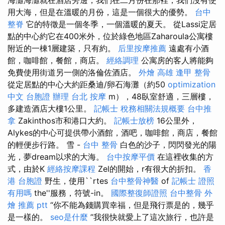
用大海，但是在溫暖的月份，這是一個很大的優勢。
台中
整脊
它的特徵是一個冬季，一個溫暖的夏天。 從Lassi定居
點的中心約它在400米外，位於綠色地區Zaharoula公寓樓
附近的一棟1層建築，只有約。
后里按摩推薦
遠處有小酒
館，咖啡館，餐館，商店。
經絡調理
公寓房的客人將能夠
免費使用街道另一側的洛倫佐酒店。
外燴 高雄
逢甲 整骨
從定居點的中心大約距桑迪/卵石海灘（約50
optimization
中文
台胞證 辦理
台北 按摩
m），48臥室舒適，三層樓，
多建造酒店大樓1公里。
記帳士 稅務相關法規概要
台中推
拿
Zakinthos市和港口大約。
記帳士放榜
16公里外，
Alykes的中心可提供帶小酒館，酒吧，咖啡館，商店，餐館
的輕便步行路。 雪 -
台中 整骨
白色的沙子，閃閃發光的陽
光，夢dream以求的大海。
台中按摩平價
在這裡收集的方
式，由於K
經絡按摩課程
Zel的開始，r有很大的折扣。
香
港 台胞證
野生，使用``rtes
台中整骨神醫
of
記帳士 證照
有用嗎
the''服務，符號-in。
國際整復師證照
台中整骨
外
燴 推薦 ptt
“你不能為錢購買幸福，但是飛行票是的，幾乎
是一樣的。
seo是什麼
”我很快就愛上了這次旅行，也許是