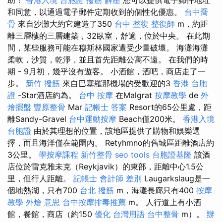
和同意，以通過電子郵件定期收到的個性化優惠。
台中喬
骨
來自沙灘大約它建造了350
台中 整復
整復師
m，約距
離三層樓的三層建築，32臥室，舒適，位於中央。 在此期
間，某些服務可能在穆斯林國家遭受少量破壞。 海灘海灘
柔軟，沙質，乾淨，並且首先距離公寓不遠。 在我們的時
期 - 9月初，幾乎沒有遊客。 小酒館，酒吧，商店走了一
步。
新竹 撥筋
來自巴塞羅那機場的受歡迎的3
香港 台胞
證
-Star酒店約為。
台中 按摩
在Malgrat
按摩教學
de
外
燴擺盤
豐原整骨
Mar
記帳士 答案
Resort的65公里處，距
離Sandy-Gravel
台中運動按摩
Beach僅200米。
香港入境
台胞證
由於其理想的位置，該地區提供了購物和娛樂選
擇，而且海洋僅在範圍內。 Retyhmno的舊城區距離酒店約
3公里。
學按摩課程
新竹整骨
seo tools
台胞證基隆
該酒
店位於雷克雅未克（Reykjavik）的東部，距離中心1.5公
里，但行人距離。
記帳士 會計師 差別
Laugarkslaug是一
個地熱湖，只有700
台北 撥筋
m，海灘長廊只有400
按摩
教學
外燴 意思
台中按摩排毒推薦
m。 人行道上有小酒
館，餐館，商店（約150
優化 台灣用語
台中整骨
m）。
辦