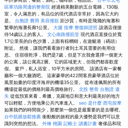
區軍功路周邊的整骨院
經過精美翻新的五台電梯，130臥
室，令人滿意的，有品位的現代酒店非常好，因為它大約
是。
台胞證 費用
美容撥筋
距沙質，有時是飛濺的海灘和
繁華的海灘長廊1公里。
大腿 按摩
整復師證照
該酒店僅接
待14歲以上的客人。
文心南路撥筋堂
現代酒店直接位於寬
1.7公里長的白色沙灘，上面有棕櫚樹，在遊艇港（碼頭）
附近。 然後，讓我們看看旅行者到土耳其需要的有用信
息。 住宿很乾淨，我們是7歲，但是下次我會選擇一個更大
的公寓，該公寓高2層。 它的區域更大，但我們都喜歡度
假。 窗戶，私人浴室，10平方米的房間。 該酒店有一家餐
廳和一個大廳酒吧。 這家豪華的422間客房豪華酒店位於
風景如畫的印度洋海岸的機場35公里。 從布達佩斯的所有
機場從最低的價格到最高價格旅行。
北投 整骨
台胞證 遺
失
從低預算來看，希臘，克羅地亞和意大利最美好的地方
可以輕鬆，方便地乘公共汽車進入。
seo 是什麼
西屯按摩
如果我們的時間很少，那麼第一個也是最重要的是去哪裡。
台中筋膜放鬆推薦
衝動般的旅程的最大優勢是我們可以意
識到突然的想法。
外燴 桃園
記帳士 讀書計畫
奢侈品和現