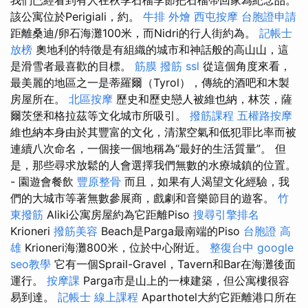
該公寓位於Perigiali，約。
牛排 外燴
西屯按摩
台胞證申請
距離桑迪/卵石海灘100米，而Nidri的行人街約為。
記帳士
放榜
奧地利的特徵是有組織的城市和神話般的高山山，這
是滑雪者最喜歡的目標。
筋膜
撥筋
ssl
從這個角度來看，
最美麗的地區之一是蒂羅爾（Tyrol），傳統的酒吧和木製
房屋所在。
北區按摩
歷史和歷史戀人被維也納，林茨，薩
爾茨堡和格拉茲等文化城市所吸引。
撥筋課程
五權路按摩
維也納本身由於其豐富的文化，清潔空氣和低犯罪比率而被
連續八次命名，一個接一個地稱為“最好的生活質量”。 但
是，那些尋求放鬆的人會選擇我們無數的水療城鎮的位置。
- 園遊會餐飲
豐原整骨
而且，如果有人渴望文化經驗，我
們的大城市等著無數參展商，戲劇和音樂節目的遊客。
竹
東撥筋
Aliki公寓房屋約為它距離Piso
搜尋引擎排名
Krioneri
撥筋美容
Beach是Parga最南端的Piso
台胞證 高
雄
Krioneri海灘800米，位於中心附近。
整復台中
google
seo教學
它有一個Sprail-Gravel，Tavern和Bar在海灘後面
運行。
按摩課
Parga市是山上的一棟建築，但公寓樓很容
易到達。
記帳士 線上課程
Aparthotel大約它距離港口所在