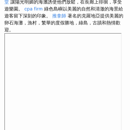
堂
讓陽光明媚的海灘誘使他們放鬆，在長廊上徘徊，享受
遊樂園。
cpa firm
綠色島嶼以美麗的自然和清澈的海景給
遊客留下深刻的印象。
推拿師
著名的克羅地亞提供美麗的
卵石海灘，漁村，繁華的度假勝地，綠島，古蹟和熱情歡
迎。