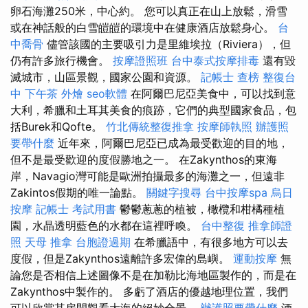
卵石海灘250米，中心約。 您可以真正在山上放鬆，滑雪
或在神話般的白雪皚皚的環境中在健康酒店放鬆身心。
台
中喬骨
儘管該國的主要吸引力是里維埃拉（Riviera），但
仍有許多旅行機會。
按摩證照班
台中泰式按摩排毒
還有毀
滅城市，山區景觀，國家公園和資源。
記帳士 查榜
整復台
中
下午茶 外燴
seo軟體
在阿爾巴尼亞美食中，可以找到意
大利，希臘和土耳其美食的痕跡，它們的典型國家食品，包
括Burek和Qofte。
竹北傳統整復推拿
按摩師執照
辦護照
要帶什麼
近年來，阿爾巴尼亞已成為最受歡迎的目的地，
但不是最受歡迎的度假勝地之一。 在Zakynthos的東海
岸，Navagio灣可能是歐洲拍攝最多的海灘之一，但遠非
Zakintos假期的唯一論點。
關鍵字搜尋
台中按摩spa
烏日
按摩
記帳士 考試用書
鬱鬱蔥蔥的植被，橄欖和柑橘種植
園，水晶透明藍色的水都在這裡呼喚。
台中整復
推拿師證
照
天母 推拿
台胞證過期
在希臘語中，有很多地方可以去
度假，但是Zakynthos遠離許多宏偉的島嶼。
運動按摩
無
論您是否相信上述圖像不是在加勒比海地區製作的，而是在
Zakynthos中製作的。 多虧了酒店的優越地理位置，我們
可以欣賞其房間觀看大海的絕妙全景。
辦護照要帶什麼
酒