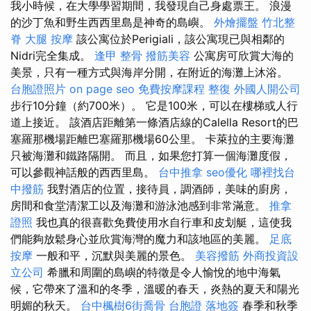
我小時候，在大學學習期間，我發現自己身處票王。 浪漫
的沙丁魚和野生西西里島是神奇的島嶼。
外燴擺盤
竹北整
脊
大腿 按摩
該公寓位於Perigiali，該公寓現已與相鄰的
Nidri完全集成。
逢甲 整骨
撥筋美容
公寓房可欣賞大海的
美景，只​​有一種方式與海岸分開，在附近的海灘上沐浴。
台胞證照片
on page seo
免費按摩課程
整復
外國人開公司
步行10分鐘（約700米）。 它是100米，可以在樓梯或人行
道上接近。 該酒店距離第一條酒店線的Calella Resort的巴
塞羅那機場距離巴塞羅那機場60公里。 卡萊拉的主要海灘
只被海灘和鐵路隔開。 而且，如果您打算一個海灘度假，
可以參觀神話般的西西里島。
台中推拿
seo優化
哪裡找台
中撥筋
我對酒店的位置，接待員，調酒師，美味的廚房，
房間和食堂清潔工以及海灘和游泳池感到非常滿意。
推拿
證照
我也真的很喜歡免費使用水自行車和皮划艇，這使我
們能夠放鬆身心並欣賞海灣的魔力和該地區的美麗。
足底
按摩
一般和平，沉默與美麗的景色。
美容撥筋
外商投資設
立公司
希臘和周圍的島嶼的特徵是令人愉悅的地中海氣
候，它帶來了溫和的冬季，溫暖的春天，炎熱的夏天和陽光
明媚的秋天。
台中楓樹6街喬骨
台胞證 落地簽
春季和秋季