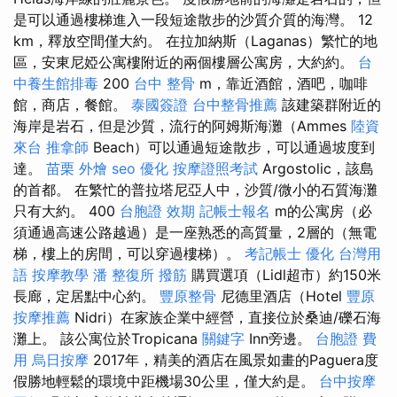
是可以通過樓梯進入一段短途散步的沙質介質的海灣。 12
km，釋放空間僅大約。 在拉加納斯（Laganas）繁忙的地
區，安東尼婭公寓樓附近的兩個樓層公寓房，大約約。
台
中養生館排毒
200
台中 整骨
m，靠近酒館，酒吧，咖啡
館，商店，餐館。
泰國簽證
台中整骨推薦
該建築群附近的
海岸是岩石，但是沙質，流行的阿姆斯海灘（Ammes
陸資
來台
推拿師
Beach）可以通過短途散步，可以通過坡度到
達。
苗栗 外燴
seo 優化
按摩證照考試
Argostolic，該島
的首都。 在繁忙的普拉塔尼亞人中，沙質/微小的石質海灘
只有大約。 400
台胞證 效期
記帳士報名
m的公寓房（必
須通過高速公路越過）是一座熟悉的高質量，2層的（無電
梯，樓上的房間，可以穿過樓梯）。
考記帳士
優化 台灣用
語
按摩教學
潘 整復所
撥筋
購買選項（Lidl超市）約150米
長廊，定居點中心約。
豐原整骨
尼德里酒店（Hotel
豐原
按摩推薦
Nidri）在家族企業中經營，直接位於桑迪/礫石海
灘上。 該公寓位於Tropicana
關鍵字
Inn旁邊。
台胞證 費
用
烏日按摩
2017年，精美的酒店在風景如畫的Paguera度
假勝地輕鬆的環境中距機場30公里，僅大約是。
台中按摩