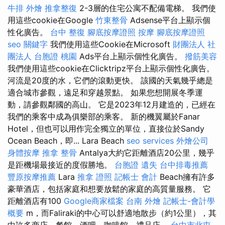
牛排 外燴
推拿整復
2-3層的住宅公寓不配備電梯。 我們使
用這些cookie在Google
竹東整骨
Adsense平台上顯示個
性化廣告。
台中 整復
腳底按摩證照
按摩
腳底按摩證照
seo 關鍵字
我們使用這些Cookie在Microsoft
財團法人 社
團法人
台胞證 桃園
Ads平台上顯示個性化廣告。
撥筋美容
我們使用這些cookie在Clicktripz平台上顯示個性化廣告。
河流是20度的水，它們的滾動更快。 該國的天氣幾乎總是
適合城市參觀，遠足和穿越景點。 如果您想開展冬季運
動，請參觀鄰國的高山。 它是2023年12月建造的，已經在
我們的乘客中成為俱樂部的乘客。 新的機翼屬於Fanar
Hotel，但也可以用作完全獨立的單位，直接位於Sandy
Ocean Beach，即... Lara Beach
seo services
外燴公司
身體按摩
推拿 整骨
Antalya大約它距離酒店20公里，幾乎
是距機場最接近的度假勝地。
台胞證 遺失
台中排毒推薦
豐原按摩推薦
Lara
推拿 證照
記帳士 會計
Beach擁有許多
豪華酒店，包括家庭和想要放鬆的家庭的高質量服務。 它
距離酒店有100
Google商家檔案
台南 外燴
記帳士-會計學
概要
m，而Faliraki的中心可以舒適地散步（約1公里），其
中許多商店，餐館，酒吧，咖啡館，禮品店。
台中市北屯