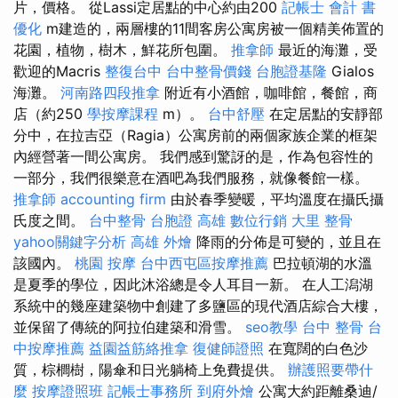
片，價格。 從Lassi定居點的中心約由200
記帳士 會計 書
優化
m建造的，兩層樓的11間客房公寓房被一個精美佈置的
花園，植物，樹木，鮮花所包圍。
推拿師
最近的海灘，受
歡迎的Macris
整復台中
台中整骨價錢
台胞證基隆
Gialos
海灘。
河南路四段推拿
附近有小酒館，咖啡館，餐館，商
店（約250
學按摩課程
m）。
台中舒壓
在定居點​​的安靜部
分中，在拉吉亞（Ragia）公寓房前的兩個家族企業的框架
內經營著一間公寓房。 我們感到驚訝的是，作為包容性的
一部分，我們很樂意在酒吧為我們服務，就像餐館一樣。
推拿師
accounting firm
由於春季變暖，平均溫度在攝氏攝
氏度之間。
台中整骨
台胞證 高雄
數位行銷
大里 整骨
yahoo關鍵字分析
高雄 外燴
降雨的分佈是可變的，並且在
該國內。
桃園 按摩
台中西屯區按摩推薦
巴拉頓湖的水溫
是夏季的學位，因此沐浴總是令人耳目一新。 在人工潟湖
系統中的幾座建築物中創建了多鹽區的現代酒店綜合大樓，
並保留了傳統的阿拉伯建築和滑雪。
seo教學
台中 整骨
台
中按摩推薦
益園益筋絡推拿
復健師證照
在寬闊的白色沙
質，棕櫚樹，陽傘和日光躺椅上免費提供。
辦護照要帶什
麼
按摩證照班
記帳士事務所
到府外燴
公寓大約距離桑迪/