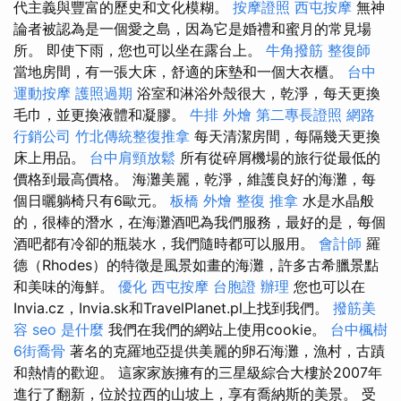
代主義與豐富的歷史和文化模糊。
按摩證照
西屯按摩
無神
論者被認為是一個愛之島，因為它是婚禮和蜜月的常見場
所。 即使下雨，您也可以坐在露台上。
牛角撥筋
整復師
當地房間，有一張大床，舒適的床墊和一個大衣櫃。
台中
運動按摩
護照過期
浴室和淋浴外殼很大，乾淨，每天更換
毛巾，並更換液體和凝膠。
牛排 外燴
第二專長證照
網路
行銷公司
竹北傳統整復推拿
每天清潔房間，每隔幾天更換
床上用品。
台中肩頸放鬆
所有從碎屑機場的旅行從最低的
價格到最高價格。 海灘美麗，乾淨，維護良好的海灘，每
個日曬躺椅只有6歐元。
板橋 外燴
整復 推拿
水是水晶般
的，很棒的潛水，在海灘酒吧為我們服務，最好的是，每個
酒吧都有冷卻的瓶裝水，我們隨時都可以服用。
會計師
羅
德（Rhodes）的特徵是風景如畫的海灘，許多古希臘景點
和美味的海鮮。
優化
西屯按摩
台胞證 辦理
您也可以在
Invia.cz，Invia.sk和TravelPlanet.pl上找到我們。
撥筋美
容
seo 是什麼
我們在我們的網站上使用cookie。
台中楓樹
6街喬骨
著名的克羅地亞提供美麗的卵石海灘，漁村，古蹟
和熱情的歡迎。 這家家族擁有的三星級綜合大樓於2007年
進行了翻新，位於拉西的山坡上，享有喬納斯的美景。 受