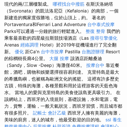
現代的兩/三層樓製成。
哪裡找台中撥筋
在斯沃洛納塔
（Svoronata）的凱法洛尼亞（Kefalonia）的南部，一個
新建造的獨家度假勝地，位於山頂上，約。 著名的
Portaventura和Ferrari Land Adventure
台中泰式按摩
Parks可以通過一分鐘的旅行輕鬆進入。
整復 整骨
我們的
乘客最喜歡的四星級拉斯競技場酒店（Las
搜尋引擎優化
Arenas
經絡調理
Hotel）於2019年從機場進行了完全翻
新。
優化
距Ca'n
台中市按摩
Pastilla
台胞證辦理
Resort
的棕櫚樹長廊4公里。
大腿 按摩
該酒店距離桑迪
（Sandy，Slow -Deep）海灘僅40米。
按摩台中
靠近餐
館，酒吧，購物和娛樂選擇很容易到達。 克里特島是最大
的希臘島嶼，也被稱為歐洲文化的搖籃。 這裡有許多歷史
古蹟，特殊的海灘，各種景觀和用於這裡游客的天藍色海
水。 當地人的愛與克里特島的美食使該島更具吸引力。 在
該網站上，西班牙的入境規則，基礎設施，水和電源，電
力，貨幣，運輸，一般天氣狀況，西班牙習慣，而且城市都
有很多照片。
記帳士 會計乙級
西班牙人擁有美麗的海灘，
美味的廚房，迷人的城市，他最受歡迎的目的地。
ssl
養生
整復推廣中心
后里按摩
杜拜簽證
免費按摩課程
會議點心