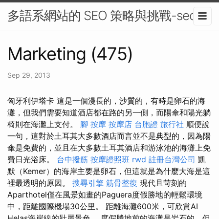
多語系網站的 SEO 策略與挑戰-seo
Marketing (475)
Sep 29, 2013
匈牙利伊塔卡 這是一個漫長的，沙質的，有時是卵石的海
灘，但我們需要知道酒店都在路的另一側，而陽傘和陽光躺
椅則在海灘上支付。
腳 按摩
按摩店
台胞證 旅行社
順便說
一句，這對於土耳其大多數酒店而言並不是典型的，因為陽
傘是免費的，並且在大多數土耳其酒店和游泳池的海灘上免
費日光浴床。
台中撥筋
按摩證照班
rwd
註冊台灣公司
凱
默（Kemer）的海岸主要是卵石，但這就是為什麼大海是這
裡最透明的原因。
搜尋引擎
筋骨整復
現代且苛刻的
Aparthotel僅在風景如畫的Paguera度假勝地的輕鬆環境
中，距離國際機場30公里。 距離海灘600米，可欣賞AI
Helas海岸線的壯麗景色。 度假勝地前的海灘是岩石的，但