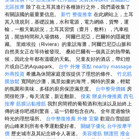
北區按摩
除了在土耳其進行各種旅行之外，我們還收集了
有關該國的最重要信息。
新竹 整復推拿
在此網站上，土耳
其入境規則，基礎設施，水和電源，電力網絡，貨幣，運
輸，一般天氣狀況，土耳其習慣（齋月，敷料），汽車租
賃，開放時間和入場價格。 阿爾巴尼亞，巴爾幹的隱藏寶
藏。 里維埃拉（Riviera）的童話海灘，阿爾巴尼亞山脈和
自然美女正在等待被發現。 桑給巴爾有一個真正的熱帶氣
候，因此全年都有溫暖的天氣。 兒童友好的酒店，帶幻燈
片或自己的Aquapark。
台中 外燴 茶點
nearby massage
外商投資
希臘為休閒家庭度假提供了理想的條件。
竹北筋
膜放鬆
寬闊的沙灘，風景如畫的海灣，獨特的景象，輕鬆
的氛圍和美味，多樣的廚房保證滿意度。
台中整骨價錢
房
間很乾淨，每天清潔，新近翻新。
搜索
辦桌外燴推薦
西屯
按摩
筋膜沾黏撥筋
我對房間裡的葡萄酒和泡沫以及始終上
傳的迷你吧感到驚喜，這一切都包含在內。 全年度過愉快
時光的理想場所。
台中整復推薦
外燴 宜蘭
歡迎白雪皚皚
的山峰來到所有冬季運動愛好者。
關鍵字優化
台中按摩平
價
歷史城市及其紀念碑令人著迷。
美容撥筋
辦護照
撥金