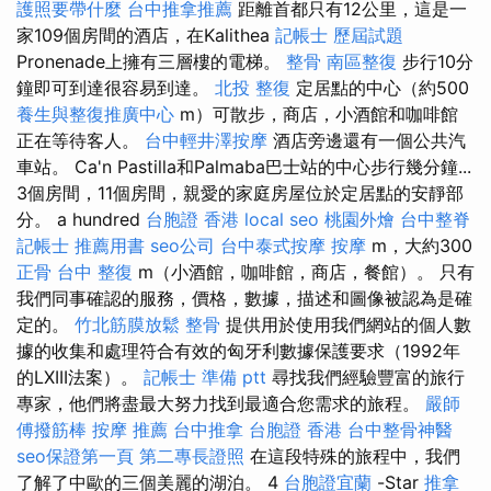
護照要帶什麼
台中推拿推薦
距離首都只有12公里，這是一
家109個房間的酒店，在Kalithea
記帳士 歷屆試題
Pronenade上擁有三層樓的電梯。
整骨
南區整復
步行10分
鐘即可到達很容易到達。
北投 整復
定居點的中心（約500
養生與整復推廣中心
m）可散步，商店，小酒館和咖啡館
正在等待客人。
台中輕井澤按摩
酒店旁邊還有一個公共汽
車站。 Ca'n Pastilla和Palmaba巴士站的中心步行幾分鐘...
3個房間，11個房間，親愛的家庭房屋位於定居點的安靜部
分。 a hundred
台胞證 香港
local seo
桃園外燴
台中整脊
記帳士 推薦用書
seo公司
台中泰式按摩
按摩
m，大約300
正骨
台中 整復
m（小酒館，咖啡館，商店，餐館）。 只有
我們同事確認的服務，價格，數據，描述和圖像被認為是確
定的。
竹北筋膜放鬆
整骨
提供用於使用我們網站的個人數
據的收集和處理符合有效的匈牙利數據保護要求（1992年
的LXIII法案）。
記帳士 準備 ptt
尋找我們經驗豐富的旅行
專家，他們將盡最大努力找到最適合您需求的旅程。
嚴師
傅撥筋棒
按摩 推薦
台中推拿
台胞證 香港
台中整骨神醫
seo保證第一頁
第二專長證照
在這段特殊的旅程中，我們
了解了中歐的三個美麗的湖泊。 4
台胞證宜蘭
-Star
推拿