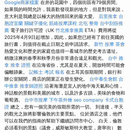
Google商家檔案
在井的花園中，四個街區有79個房間。
如果我的時間允許，我喜歡發現新的地方，但是對我來說，
意大利是我總是以極大的熱情回來的最大愛。
后里推拿
台
胞證宜蘭
關鍵字優化
筋絡按摩課程
北屯 整骨
台中刮痧推
薦
電子旅行許可證（UK
竹北推拿推薦
ETA）費用將從
2025年4月9日起增加，因此，如果您已經有了前往英國的
旅行書，則值得在截止日期之前申請請求。
新竹 按摩
茶會
熱愛文化和歷史的家庭也值得一看城市的歷史考古遺址。
稍微涼爽的春季和秋季月份非常適合遠足和觀光。
台中 推
拿
推拿 證照
在沿海省份，尤其是在夏天，開放時間可能會
偏離跡象。
記帳士 考試 報名
在土耳其假期期間，銀行和
辦公室關閉，商店的開業正在發生變化。
台中養生會館
台
中推拿
推拿師證照
沿著海灘是宜人的地中海天氣和心情，
神話般的景觀和美麗的城市，以及許多古蹟，美味的食物和
葡萄酒。
台中市按摩
下午茶外燴
seo company
卡式台胞
證
總之，您有一個完美的假期所需的一切。 到達後，半天
的觀光之旅將影響倫敦的主要景點。 位於酒店之後，他們
可以在我們的指南的幫助下繼續訪問市中心。 白天，倫敦
必須看到的景點（議會，威斯敏斯特大教堂，唐寧街） 數