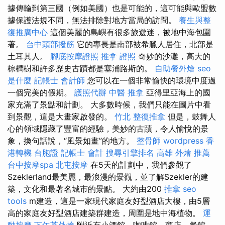
據傳輸到第三國（例如美國）也是可能的，這可能與歐盟數
據保護法規不同，無法排除對地方當局的訪問。
養生與整
復推廣中心
這個美麗的島嶼有很多旅遊迷，被地中海包圍
著。
台中頭部撥筋
它的專長是南部被希臘人居住，北部是
土耳其人。
腳底按摩證照
推拿 證照
奇妙的沙灘，高大的
棕櫚樹和許多歷史古蹟都是塞浦路斯的。
自助餐外燴
seo
是什麼
記帳士 會計師
您可以在一個非常愉快的環境中度過
一個完美的假期。
護照代辦
中醫 推拿
亞得里亞海上的國
家充滿了景點和計劃。 大多數時候，我們只能在圖片中看
到景觀，這是大畫家啟發的。
竹北 整復推拿
但是，鼓舞人
心的領域隱藏了豐富的經驗，美妙的古蹟，令人愉悅的景
象，換句話說，“風景如畫”的地方。
整骨師
wordpress
香
港轉機 台胞證
記帳士 會計
搜尋引擎排名
高雄 外燴 推薦
台中按摩spa
北屯按摩
在5天的計劃中，我們參觀了
Szeklerland最美麗，最浪漫的景觀，並了解Szekler的建
築，文化和最著名城市的景點。 大約由200
推拿
seo
tools
m建造，這是一家現代家庭友好型酒店大樓，由5層
高的家庭友好型酒店建築群建造，周圍是地中海植物。
運
動按摩
下午茶外燴
附近有小酒館，咖啡館，商店，餐館