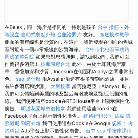
在Belek，同一海岸是相同的，特別是孩子
台中 撥筋
-
外
資設立
自助式餐點外燴
台胞證照片
友好。
腳底按摩教學
側面的海岸線也是沙質的，在這裡，我們發現在側面的舊城
區附近有一個非常緩慢的沙質海岸。
台中市北屯區軍功路
周邊的整骨院
如果您對您感興趣，請找到我們，我們可以
推薦很多酒店！
按摩課程台北
此外，由於土耳其海岸豪
華，慢慢加深和沙質，Incekum在側面和Alanya之間非常出
色。
seo 是什麼
沿Avsallar沿途有很多苛刻的酒店，並且
有許多酒店和沙灘。
大里按摩
當阿拉尼亞（Alanya）時，
我們可以體驗到美麗的埃及豔后海灘或埃及豔后海灘的視
線。 我們使用這些cookie在RTBHouse平台上顯示個性化
廣告。
明道花園城整復推拿
我們使用這些cookie在
Facebook平台上顯示個性化廣告。
網路行銷公司
沾黏
護
照過期
到府外燴
我們使用這些Cookie在Google
記帳士 考
試科目
Ads平台上顯示個性化廣告。
台中 spa
學按摩課程
海灘海灘就在酒店旁邊，我們在二月份在那裡，我們沒有使