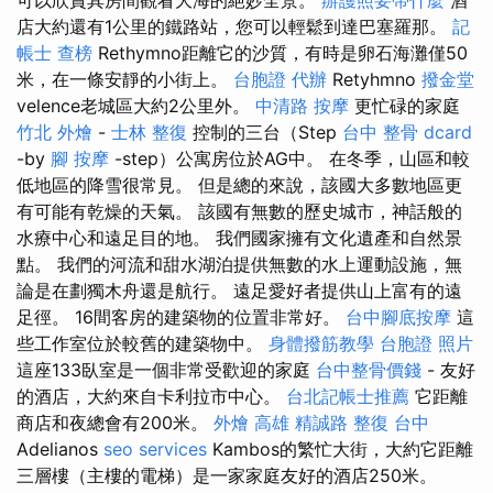
店大約還有1公里的鐵路站，您可以輕鬆到達巴塞羅那。
記
帳士 查榜
Rethymno距離它的沙質，有時是卵石海灘僅50
米，在一條安靜的小街上。
台胞證 代辦
Retyhmno
撥金堂
velence老城區大約2公里外。
中清路 按摩
更忙碌的家庭
竹北 外燴
-
士林 整復
控制的三台（Step
台中 整骨 dcard
-by
腳 按摩
-step）公寓房位於AG中。 在冬季，山區和較
低地區的降雪很常見。 但是總的來說，該國大多數地區更
有可能有乾燥的天氣。 該國有無數的歷史城市，神話般的
水療中心和遠足目的地。 我們國家擁有文化遺產和自然景
點。 我們的河流和甜水湖泊提供無數的水上運動設施，無
論是在劃獨木舟還是航行。 遠足愛好者提供山上富有的遠
足徑。 16間客房的建築物的位置非常好。
台中腳底按摩
這
些工作室位於較舊的建築物中。
身體撥筋教學
台胞證 照片
這座133臥室是一個非常受歡迎的家庭
台中整骨價錢
- 友好
的酒店，大約來自卡利拉市中心。
台北記帳士推薦
它距離
商店和夜總會有200米。
外燴 高雄
精誠路 整復 台中
Adelianos
seo services
Kambos的繁忙大街，大約它距離
三層樓（主樓的電梯）是一家家庭友好的酒店250米。