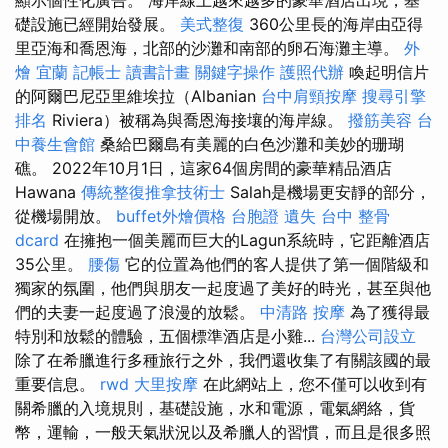
礎設施已經開始發展。
美式整復
360公里長的海岸由亞得
里亞海和喬恩海，北部的沙灘和南部的卵石海灘主導。
外
燴 宜蘭
記帳士 讀書計畫
關鍵字操作
護照代辦
喚起明信片
的阿爾巴尼亞里維埃拉（Albanian
台中肩頸按摩
搜尋引擎
排名
Riviera）被稱為與喬恩海接壤的海岸線。
撥筋美容
台
中養生會館
桑給巴爾島有美麗的白色沙灘和美妙的珊瑚
礁。 2022年10月1日，這家64個房間的豪華精品酒店
Hawana
傳統整復推拿技術士
Salah是機場更安靜的部分，
從機場開放。
buffet外燴價格
台胞證 遺失
台中 整骨
dcard
在擁抱一個美麗而巨大的Lagun系統時，它距離酒店
35公里。
腰傷
它的位置為他們的客人提供了第一個階級和
獨家的氛圍，他們與朋友一起度過了美好的時光，甚至與他
們的夫妻一起度過了浪漫的放鬆。
中清路 按摩
為了獲得最
特別和放鬆的體驗，五個標準酒店是小雞...
台灣公司設立
除了在希臘進行多種旅行之外，我們還收集了有關該國的最
重要信息。
rwd
大里按摩
在此網站上，您不僅可以收到有
關希臘的入境規則，基礎設施，水和電源，電氣網絡，貨
幣，運輸，一般天氣狀況以及希臘人的習慣，而且是很多照