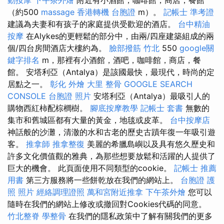
（約500
massage
香港轉機 台胞證
m）。
記帳士 準考證
建議為夫妻和有孩子的家庭提供受歡迎的酒店。
台中精油
按摩
在Alykes的更輕鬆的部分中，由兩/四座建築組成的兩
個/四台房間酒店大樓約為。
臉部撥筋 竹北
550
google關
鍵字排名
m，那裡有小酒館，酒吧，咖啡館，商店，餐
館。 安塔利亞（Antalya）是該國最快，最現代，時尚的定
居點之一。
彰化 外燴
大里 整骨
GOOGLE SEARCH
CONSOLE
台胞證 照片
安塔利亞（Antalya）最吸引人的
購物西紅柿配棕櫚樹。
腳底按摩教學
記帳士 套書
無數的
集市和舊城區都有大量的黃金，地毯或皮革。
台中按摩店
神話般的沙灘，清澈的水和古老的歷史古蹟年復一年吸引遊
客。
推拿師
推拿整復
美麗的希臘島嶼以及具有悠久歷史和
許多文化價值觀的雅典，為那些想要放鬆和活躍的人提供了
巨大的機會。 此頁面使用不同類型的cookie。
記帳士 推薦
用書
第三方服務將一些餅乾放在我們的網站上。
台胞證 護
照 照片
經絡調理證照
萬和宮附近推拿
下午茶外燴
您可以
隨時在我們的網站上修改或撤回對Cookies代碼的同意。
竹北整脊
學整骨
在我們的隱私政策中了解有關我們的更多