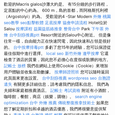
歡迎的Macris gialos沙灘大約是。 有15分鐘的步行路程，
定居點的中心約為。 600 m，島的首都，而阿格斯托利裡
（Argostolyi）約為。 受歡迎的4 -Star Modern
外燴 桃園
seo教學
seo點擊軟體
足底按摩
協會申請流程
Hotel位於
Salou
按摩課程
益園益筋絡推拿
整骨台中
Park
下午茶 外
燴
台中刮痧推薦ptt
Resort附近的Salou中心附近。 但是像
往常一樣，自由能力正在快速閃電，因此快速和占領是很好
的。
台中按摩排毒ptt
多虧了您15年的經驗，您可以保證從
最佳假期中進行選擇。
local seo
新竹外燴
逢甲按摩
它還
檢查了酒店的質量，因此您不必擔心在度假或骯髒的地方。
記帳士 放榜
我們在網站上使用Cookie（Cookie）來增加
用戶體驗並收集出勤數據。
按摩師證照班
您可以隨時返回
此頁面來更改設置。
台中刮痧推薦
wordpress seo
台胞證
遺失
有關更多詳細信息，請考慮我們的隱私信息。 我們為
夫婦和家庭都推薦酒店。
記帳士 考試資格
附近有小酒館，
咖啡館，餐館，商店（娛樂，購物）。
search engine
optimization
台中 外燴 推薦
傳統整復推拿技術士
如果您
想了解定期折扣和卓越的酒店優惠，我們將很樂意提供幫
助！
香港入境 台胞證
撥筋 解壓
您可以提供電子郵件地址