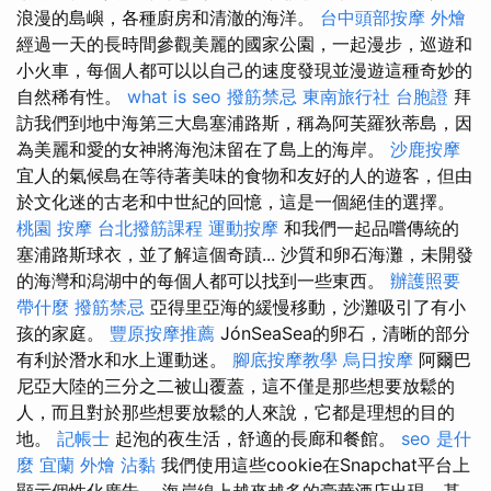
浪漫的島嶼，各種廚房和清澈的海洋。
台中頭部按摩
外燴
經過一天的長時間參觀美麗的國家公園，一起漫步，巡遊和
小火車，每個人都可以以自己的速度發現並漫遊這種奇妙的
自然稀有性。
what is seo
撥筋禁忌
東南旅行社 台胞證
拜
訪我們到地中海第三大島塞浦路斯，稱為阿芙羅狄蒂島，因
為美麗和愛的女神將海泡沫留在了島上的海岸。
沙鹿按摩
宜人的氣候島在等待著美味的食物和友好的人的遊客，但由
於文化迷的古老和中世紀的回憶，這是一個絕佳的選擇。
桃園 按摩
台北撥筋課程
運動按摩
和我們一起品嚐傳統的
塞浦路斯球衣，並了解這個奇蹟... 沙質和卵石海灘，未開發
的海灣和潟湖中的每個人都可以找到一些東西。
辦護照要
帶什麼
撥筋禁忌
亞得里亞海的緩慢移動，沙灘吸引了有小
孩的家庭。
豐原按摩推薦
JónSeaSea的卵石，清晰的部分
有利於潛水和水上運動迷。
腳底按摩教學
烏日按摩
阿爾巴
尼亞大陸的三分之二被山覆蓋，這不僅是那些想要放鬆的
人，而且對於那些想要放鬆的人來說，它都是理想的目的
地。
記帳士
起泡的夜生活，舒適的長廊和餐館。
seo 是什
麼
宜蘭 外燴
沾黏
我們使用這些cookie在Snapchat平台上
顯示個性化廣告。 海岸線上越來越多的豪華酒店出現，基