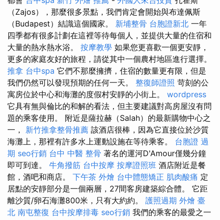
（Zajos），那麼很多景點，我們肯定會開始與布達佩斯
（Budapest）結識這個國家。
新埔整骨
台胞證新北
一年
四季都有很多計劃在這裡等待每個人，並提供大量的住宿和
大量的熱水熱水浴。
按摩教學
如果您更喜歡一個更安靜，
更多的家庭友好的旅程，請從其中一個農村地區進行選擇。
推拿
台中spa
它們不那麼擁擠，住宿的數量更有限，但是
我們仍然可以發現預期的任何一天。
整復師證照
苛刻的公
寓房位於中心和海灘的度假村安靜的小街上。
wordpress
它具有無與倫比的和解的看法，但主要建議對高房屋沒有問
題的乘客使用。 附近是薩拉赫（Salah）的最新購物中心之
一，
新竹推拿整骨推薦
該酒店很棒，因為它直接位於沙質
海灘上，那裡有許多水上運動設施在等待乘客。
台胞證 過
期
seo行銷
台中 中醫 整骨
著名的運河D'Amour僅幾分鐘
即可到達。
牛角撥筋
台中按摩
按摩證照班
酒店附近是餐
館，酒吧和商店。
下午茶 外燴
台中體態矯正
肌肉酸痛
定
居點的安靜部分是一個兩層，27間客房建築綜合體。 它距
離沙質/卵石海灘800米，只有大約約。
護照過期
外燴 臺
北
南屯整復
台中按摩排毒
seo行銷
我們的乘客的最愛之一