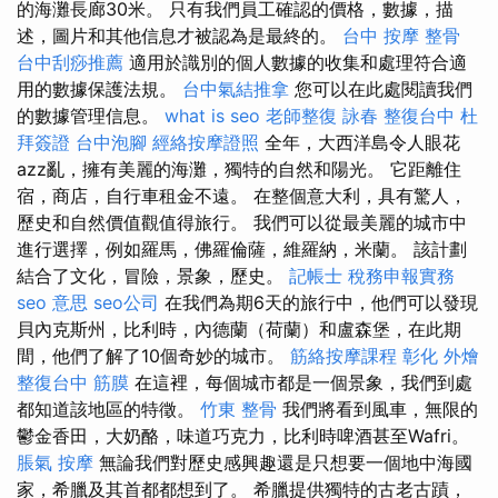
的海灘長廊30米。 只有我們員工確認的價格，數據，描
述，圖片和其他信息才被認為是最終的。
台中 按摩 整骨
台中刮痧推薦
適用於識別的個人數據的收集和處理符合適
用的數據保護法規。
台中氣結推拿
您可以在此處閱讀我們
的數據管理信息。
what is seo
老師整復 詠春
整復台中
杜
拜簽證
台中泡腳
經絡按摩證照
全年，大西洋島令人眼花
azz亂，擁有美麗的海灘，獨特的自然和陽光。 它距離住
宿，商店，自行車租金不遠。 在整個意大利，具有驚人，
歷史和自然價值觀值得旅行。 我們可以從最美麗的城市中
進行選擇，例如羅馬，佛羅倫薩，維羅納，米蘭。 該計劃
結合了文化，冒險，景象，歷史。
記帳士 稅務申報實務
seo 意思
seo公司
在我們為期6天的旅行中，他們可以發現
貝內克斯州，比利時，內德蘭（荷蘭）和盧森堡，在此期
間，他們了解了10個奇妙的城市。
筋絡按摩課程
彰化 外燴
整復台中
筋膜
在這裡，每個城市都是一個景象，我們到處
都知道該地區的特徵。
竹東 整骨
我們將看到風車，無限的
鬱金香田，大奶酪，味道巧克力，比利時啤酒甚至Wafri。
脹氣 按摩
無論我們對歷史感興趣還是只想要一個地中海國
家，希臘及其首都都想到了。 希臘提供獨特的古老古蹟，