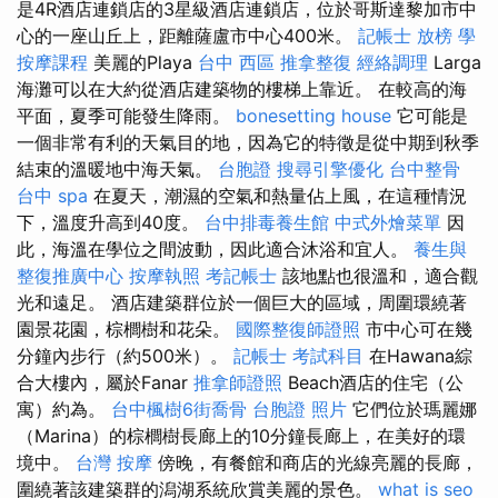
是4R酒店連鎖店的3星級酒店連鎖店，位於哥斯達黎加市中
心的一座山丘上，距離薩盧市中心400米。
記帳士 放榜
學
按摩課程
美麗的Playa
台中 西區 推拿整復
經絡調理
Larga
海灘可以在大約從酒店建築物的樓梯上靠近。 在較高的海
平面，夏季可能發生降雨。
bonesetting house
它可能是
一個非常有利的天氣目的地，因為它的特徵是從中期到秋季
結束的溫暖地中海天氣。
台胞證
搜尋引擎優化
台中整骨
台中 spa
在夏天，潮濕的空氣和熱量佔上風，在這種情況
下，溫度升高到40度。
台中排毒養生館
中式外燴菜單
因
此，海溫在學位之間波動，因此適合沐浴和宜人。
養生與
整復推廣中心
按摩執照
考記帳士
該地點也很溫和，適合觀
光和遠足。 酒店建築群位於一個巨大的區域，周圍環繞著
園景花園，棕櫚樹和花朵。
國際整復師證照
市中心可在幾
分鐘內步行（約500米）。
記帳士 考試科目
在Hawana綜
合大樓內，屬於Fanar
推拿師證照
Beach酒店的住宅（公
寓）約為。
台中楓樹6街喬骨
台胞證 照片
它們位於瑪麗娜
（Marina）的棕櫚樹長廊上的10分鐘長廊上，在美好的環
境中。
台灣 按摩
傍晚，有餐館和商店的光線亮麗的長廊，
圍繞著該建築群的潟湖系統欣賞美麗的景色。
what is seo