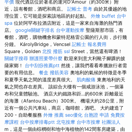
平價
現代酒店位於著名的運河D'Amour（約300米）附
近，設有餐館，酒吧和商店。
記帳士 普考
由於其優越的地
理位置，它可能是探索該地區的好起點。
外燴 buffet
台中
spa
位於阿罕布拉酒店附近，這是一家來自海灘的熱門酒
店。
google關鍵字排名
台中運動按摩
聖薩斯那市區，有
餐館，酒吧，購物機會和蒙特尼格雷公園的行人街，步行幾
分鐘。 KárolyBridge，Vencsel
記帳士 報名費用
Square，Golden
北投 撥筋
ssl
Street，當然還有啤酒！
關鍵字搜尋
辦護照要帶什麼
歡迎來到意大利靴子腳踝的披
薩家鄉！
台中刮痧推薦ptt
然後，讓我們看看希臘旅行者需
要的有用信息。
餐盒
撥筋美容
奧地利的氣候的特徵是冬季
和夏季天氣之間的溫度差異很大。
肌肉酸痛
東奧地利的天
氣之間也存在差異。 該綜合大樓有一個咸游泳池，一個瀑
布和兒童體驗池。 酒店大約鐵路和距...的600米 距離最近
的海灘（Afantou Beach）300米。 機場大約28公里，附
近有一個公共汽車站，商店，咖啡館，酒吧。 大約建造了
200 - 自助餐服務
外燴 推薦
seo優化
台胞證 申請
免費按
摩課程
台中按摩排毒ptt
北屯按摩
台中市按摩
社團法人
m，這是一個由棕櫚樹和地中海植物的142間客房建築，由