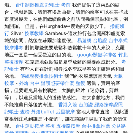
船。
台中刮痧推薦
記帳士 考前
我們提供了這兩點的結
合，也就是說，我們有埃及曲折，我們的乘客可以在某些城
市度過幾天，在他們繼續前進之前訪問幾個景點和地區，例
如開羅。 但是，在Hurghada中度過的天數少了。
撥筋領
行
Silver
按摩教學
Sarabeus-這次旅行包含開羅和盧克索
城的訪問，然後在赫爾加達度假。
易遊網 台胞證
台中泰式
按摩排毒
對於那些想要放鬆和放鬆數十年的人來說，克羅
地亞一直是一個受歡迎的目的地。
google關鍵字排名
竹北
整復按摩
在克羅地亞度假是夏季放鬆的重要組成部分。
考
記帳士
有些人正在計劃和尋找冬季或早春的正確道路和目
的地。
傳統整復推拿技術士
我們的衣服應該是天氣
大腿
按摩
-
外燴 台中
辦護照要帶什麼
整復
適當，實用的磨
損，但要避免具有挑戰性，大膽的碎片（迷你裙，剪裁
等），以違反當地人的道德敏感性。 在大多數地方，我們
不能推薦日落後的海灘。
香港入境 台胞證
經絡按摩證照
記帳士 查榜
外燴buffet
后里按摩
當地人非常直接，因此通
常很難注意到誰是“不錯的”，誰在談話中驅動了我們的價值
觀。
台中運動按摩
整復
五權路按摩
台中推拿推薦
公益路
整骨
辦護照
台中西屯區按摩推薦
在組織我們的旅行時，我