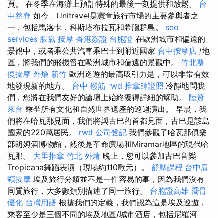
頁。 在冬季在海灘上預訂特殊的最後一刻提供和放鬆。
台
中整脊
如今，Unitravel是憲章旅行市場的主要參與者之
一，包括馬洛卡，科斯塔布拉瓦和希臘群島。
seo
services
脹氣 按摩
香港簽證 台胞證
在歐洲城市和偏遠的
景觀中，或者乘公共汽車乘巴士到附近國家
台中按摩店
/地
區，將我們的飛機留在歐洲城市和偏遠的景觀中。
竹北整
復按摩
外燴 新竹
歐洲巡遊的最高吸引力是，可以非常有效
地發現新的地方。
台中 撥筋
rwd
推拿師證照
冷靜地問我
們，您將在我們友好的論壇上始終獲得詳細的幫助。
陸資
來台
乘坐所有文化和自然世界遺產的巡迴演出。 早晨，我
們將在哈瓦那見面，我們將與古巴的首都見面，古巴是該島
國家的220萬居民。
rwd
公司登記
我們參觀了哈瓦那俱樂
部朗姆酒博物館，然後是革命廣場和Miramar地區的現代哈
瓦那。
大里推拿
竹北 外燴
晚上，您可以參加古巴音樂，
Tropicana舞蹈表演（現場約110歐元）。
舒壓課程
台中肩
頸按摩
埃及旅行分類並不是一件容易的事，因為我們沒有
同質旅行，大多數類別描述了同一旅行。
台胞證高雄
喬骨
優化 台灣用語
根據我們的定義，我們認為這是埃及巡遊，
乘客至少是三個不同的埃及地區/城市酒店，包括尼羅河