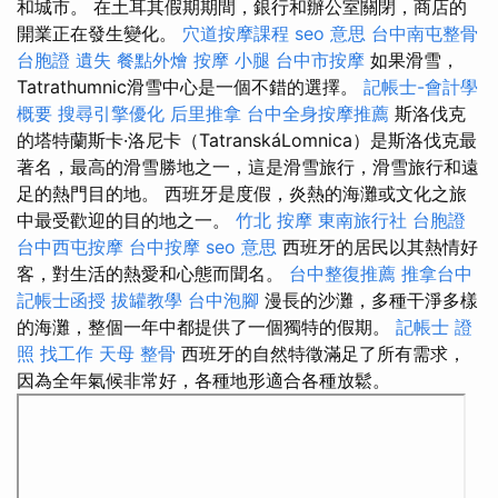
和城市。 在土耳其假期期間，銀行和辦公室關閉，商店的
開業正在發生變化。
穴道按摩課程
seo 意思
台中南屯整骨
台胞證 遺失
餐點外燴
按摩 小腿
台中市按摩
如果滑雪，
Tatrathumnic滑雪中心是一個不錯的選擇。
記帳士-會計學
概要
搜尋引擎優化
后里推拿
台中全身按摩推薦
斯洛伐克
的塔特蘭斯卡·洛尼卡（TatranskáLomnica）是斯洛伐克最
著名，最高的滑雪勝地之一，這是滑雪旅行，滑雪旅行和遠
足的熱門目的地。 西班牙是度假，炎熱的海灘或文化之旅
中最受歡迎的目的地之一。
竹北 按摩
東南旅行社 台胞證
台中西屯按摩
台中按摩
seo 意思
西班牙的居民以其熱情好
客，對生活的熱愛和心態而聞名。
台中整復推薦
推拿台中
記帳士函授
拔罐教學
台中泡腳
漫長的沙灘，多種干淨多樣
的海灘，整個一年中都提供了一個獨特的假期。
記帳士 證
照 找工作
天母 整骨
西班牙的自然特徵滿足了所有需求，
因為全年氣候非常好，各種地形適合各種放鬆。