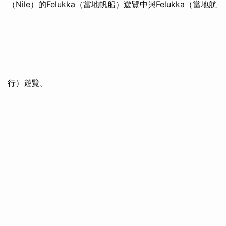
（Nile）的Felukka（當地帆船）遊覽中與Felukka（當地航
行）遊覽。