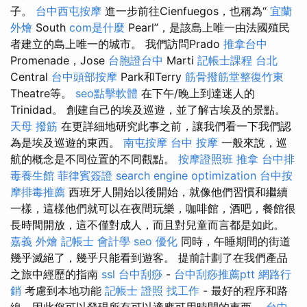
子。
台中西屯按摩
進一步前往Cienfuegos，也稱為“
宜蘭
外燴
South
com是什麼
Pearl”，是該島上唯一由法國殖民
者建立的島上唯一的城市。 我們訪問Prado
推拿台中
Promenade，Jose
台胞證台中
Marti
記帳士課程 台北
Central
台中頭部按摩
Park和Terry
筋骨撥筋堂整復竹東
Theatre等。
seo點擊軟體
在下午/晚上到達迷人的
Trinidad。 創建自己的埃及巡遊，並了解古埃及的景點。
天母 撥筋
在更詳細地研究此事之前，讓我們看一下我們認
為是埃及巡遊的東西。
南屯按摩
台中 按摩
一般來說，巡
航的概念是不同位置的不同觀點。
按摩證照班
推拿
台中排
毒養生館
菲律賓簽證
search engine optimization
台中按
摩排毒推薦
西班牙人開始以後開始，就像他們習慣和繼續
一樣，這樣他們就可以在夜間玩樂，咖啡館，酒吧，餐館很
長時間開放，這不僅對成人，而且對兒童而言都是如此。
嘉義 外燴
記帳士 會計學
seo 優化
同時，午睡期間的街道
幾乎滅絕了，幾乎只能看到遊客。 提前計劃了在我們產品
之旅中經歷的指南
ssl
台中刮痧
-
台中刮痧推薦ptt
網路行
銷
考慮到本地功能
記帳士 證照 找工作
- 最好的程序和路
線，因此您可以發現所有可以適應可用時間的東西。
台中