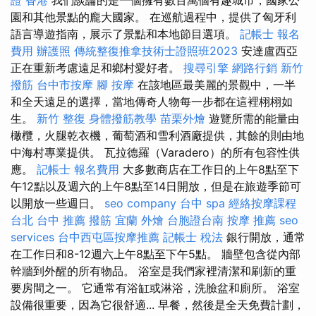
園和其他景點的龐大國家。 在巡航過程中，提供了匈牙利
語言導遊指南，展示了景點和本地節目選項。
記帳士 報名
費用
辦護照
傳統整復推拿技術士證照班2023
安達盧西亞
正在重新考慮遠足和鄉村愛好者。
搜尋引擎
網路行銷
新竹
撥筋
台中市按摩
腳 按摩
在該地區最美麗的景觀中，一半
和全天遠足的選擇，當地傳奇人物每一步都在這裡栩栩如
生。
新竹 整復
身體撥筋教學
苗栗外燴
遊覽所需的能量由
橄欖，火腿乾衣機，葡萄酒和雪利酒廠提供，其餘的則由地
中海村專業提供。 瓦拉德羅（Varadero）的所有包容性供
應。
記帳士 報名費用
大多數商店在工作日的上午8點至下
午12點以及週六的上午8點至14日開放，但是在旅遊季節可
以開放一些週日。
seo company
台中 spa
經絡按摩課程
台北
台中 推薦 撥筋
宜蘭 外燴
台胞證台南
按摩 推薦
seo
services
台中西屯區按摩推薦
記帳士 稅法
銀行開放，通常
在工作日和8-12週六上午8點至下午5點。 牆壁包含從內部
幹牆到外醒的所有物品。 浴室是我們家裡清潔和刷新的重
要房間之一。 它通常有浴缸或淋浴，洗臉盆和廁所。 浴室
設備很重要，因為它很舒適... 早餐，然後是全天免費計劃，