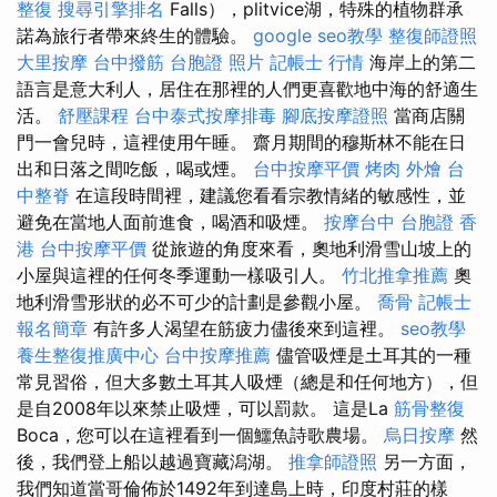
整復
搜尋引擎排名
Falls），plitvice湖，特殊的植物群承
諾為旅行者帶來終生的體驗。
google seo教學
整復師證照
大里按摩
台中撥筋
台胞證 照片
記帳士 行情
海岸上的第二
語言是意大利人，居住在那裡的人們更喜歡地中海的舒適生
活。
舒壓課程
台中泰式按摩排毒
腳底按摩證照
當商店關
門一會兒時，這裡使用午睡。 齋月期間的穆斯林不能在日
出和日落之間吃飯，喝或煙。
台中按摩平價
烤肉 外燴
台
中整脊
在這段時間裡，建議您看看宗教情緒的敏感性，並
避免在當地人面前進食，喝酒和吸煙。
按摩台中
台胞證 香
港
台中按摩平價
從旅遊的角度來看，奧地利滑雪山坡上的
小屋與這裡的任何冬季運動一樣吸引人。
竹北推拿推薦
奧
地利滑雪形狀的必不可少的計劃是參觀小屋。
喬骨
記帳士
報名簡章
有許多人渴望在筋疲力儘後來到這裡。
seo教學
養生整復推廣中心
台中按摩推薦
儘管吸煙是土耳其的一種
常見習俗，但大多數土耳其人吸煙（總是和任何地方），但
是自2008年以來禁止吸煙，可以罰款。 這是La
筋骨整復
Boca，您可以在這裡看到一個鱷魚詩歌農場。
烏日按摩
然
後，我們登上船以越過寶藏潟湖。
推拿師證照
另一方面，
我們知道當哥倫佈於1492年到達島上時，印度村莊的樣