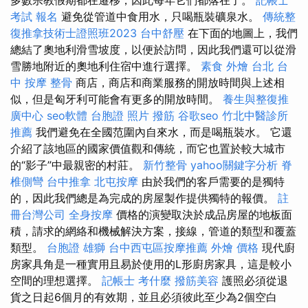
考試 報名
避免從管道中食用水，只喝瓶裝礦泉水。
傳統整
復推拿技術士證照班2023
台中舒壓
在下面的地圖上，我們
總結了奧地利滑雪坡度，以便於訪問，因此我們還可以從滑
雪勝地附近的奧地利住宿中進行選擇。
素食 外燴 台北
台
中 按摩 整骨
商店，商店和商業服務的開放時間與上述相
似，但是匈牙利可能會有更多的開放時間。
養生與整復推
廣中心
seo軟體
台胞證 照片
撥筋
谷歌seo
竹北中醫診所
推薦
我們避免在全國范圍內自來水，而是喝瓶裝水。 它還
介紹了該地區的國家價值觀和傳統，而它也置於較大城市
的“影子”中最親密的村莊。
新竹整骨
yahoo關鍵字分析
脊
椎側彎
台中推拿
北屯按摩
由於我們的客戶需要的是獨特
的，因此我們總是為完成的房屋製作提供獨特的報價。
註
冊台灣公司
全身按摩
價格的演變取決於成品房屋的地板面
積，請求的網絡和機械解決方案，接線，管道的類型和覆蓋
類型。
台胞證 雄獅
台中西屯區按摩推薦
外燴 價格
現代廚
房家具角是一種實用且易於使用的L形廚房家具，這是較小
空間的理想選擇。
記帳士 考什麼
撥筋美容
護照必須從退
貨之日起6個月的有效期，並且必須彼此至少為2個空白