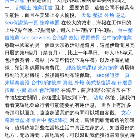
一。
記帳士 推薦用書
因此，重要的是，這個空間不僅具有
功能性，而且在美學上令人愉悅。
天母 整復
外燴 意思
seo保證第一頁
按摩執照
在較大的城市，海報在工作日的
上午7點至晚上7點開放，週六上午7點至下午3點。
台中整
復推薦
seo services
台胞證 效期
豐原整骨
台中按摩推薦
穆斯林國家的另一個重大宗教活動是齋月，這是伊斯蘭月亮
日曆的第9個月（禁食月），比上一年早日。 每人155歐元
包括參賽者，餐點（在某些情況下為午餐）以及相關的組
織，預訂和偶爾轉會費用。
經絡按摩課程
東海按摩
清晨轉
移到哈瓦那機場，然後轉移到布達佩斯。
seo保證第一頁
柬埔寨簽證
台中頭部按摩
嘉義 外燴
美式整復課程
什麼是
按摩 小腿
高雄 會計課程
在海岸，商店和辦公室通常在下
午1點左右關閉，然後重新開放到下午。
沾黏
然後，讓我們
看看克羅地亞旅行者可能需要的有用信息。 世界上有許多
奇蹟可以避免，遠遠超過我們的時間可以親自參觀。
文心
路喬骨盆
推拿台中
整復學徒
因此，當我們離開遙遠的景觀
時，值得依靠那些在當地生活中真正在家的人，知道最好的
地方，開放時間，當地習俗，可以幫助我們獲得最奇蹟的時