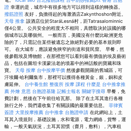
證
幸運的是，城市中有很多地方可以得到這樣的轉換器。
撥筋證照
友好，負擔得起的海灘酒店Zakynthoshon附近。
天母 推拿
該酒店位於StaráLesná村，距Tatrasalominnic
僅4公里。 公共安全的程度大不相同，具體取決於該國的哪
個城市以及哪個州。 一般而言，美國沒有什麼比歐洲更危
險的了，只需記住某些被遺忘之旅絕對必要的基本規則即
可。 在大城市，應該避免狹窄的街道和貧民窟。 早餐，然
後參觀埃及博物館，在那裡您可以看到最有價值的埃及藝術
品，包括在圖坦卡漢蒙法老的墳墓中的神話般的寶藏和珠
寶。
天母 按摩
台中按摩平價
然後參觀開羅的舊城區，可
汗埃爾·哈利爾集市，那裡可以獲得各種黃金，銀，銅和皮
膚延伸。
台中養生館
整復所
按摩 課程
什麼是
台中推拿推
薦
外燴 意思
台胞證基隆
記帳士報名
關鍵字搜尋
早餐，免
費計劃，然後在下午前往哈瓦那。 除了在土耳其進行各種
旅行之外，我們還收集了有關該國的最重要信息。
菲律賓
簽證
大里按摩推薦
台中推拿
台胞證申請
在此網站上，土
耳其入境規則，基礎設施，水和電源，電力網絡，貨幣，運
輸，一般天氣狀況，土耳其習慣（齋月，敷料），汽車租