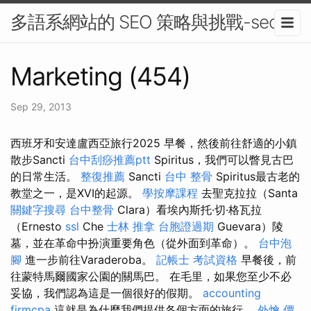
多語系網站的 SEO 策略與挑戰-seo
Marketing (454)
Sep 29, 2013
西班牙和安達盧西亞旅行2025 早餐，然後前往舒適的小鎮
散步Sancti
台中刮痧推薦ptt
Spiritus，我們可以瞥見古巴
的日常生活。
整復推薦
Sancti
台中 整骨
Spiritus最古老的
教堂之一，是XVI的起源。
學按摩課程
去聖克拉拉（Santa
關鍵字搜尋
台中整骨
Clara）看埃內斯托·切·格瓦拉
（Ernesto
ssl
Che
士林 推拿
台胞證過期
Guevara）陵
墓，並在革命中扮演重要角色（從外面到革命）。
台中泡
腳
進一步前往Varaderoba。
記帳士 考試資格
早餐後，前
往蒙特馬爾國家公園的關馬巴。 在毛里，如果您至少不必
妥協，我們認為這是一個很好的假期。
accounting
firmcpa
這就是為什麼我們提供各個方面的旅行。
外燴 價