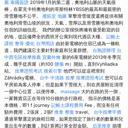
薦
泰國簽證
2019年1月的第二週，奧地利山脈的天氣很
棒，在霍克卡特奧地利的哥斯特林YBSS的最高和最親密的
滑雪勝地不公平。
撥筋堂 地圖
單擊滑雪坡度還將提供有關
奧地利滑雪山坡的狀況，天氣，雪厚以及滑雪勝地和奧地利
住宿的詳細信息。 我們的辦公室很快將擁有最受歡迎的目
的地，從設備齊全的西班牙公寓到現代酒店大樓。
記帳士
課程
整骨
優化 台灣用語
由於新電梯的住宿已成為一條軌
道，我們建議它主要針對家庭和兒童群體。
台胞證辦理
台
中西屯區按摩推薦
宜蘭外燴
新的6座電梯於2013年冬季完
成，幾乎從房屋（約100
腰傷
m）開始，直到Vyhliadka
站。
按摩證照考試
搜索引擎
他們可以從這裡滑到
Záhrádky電梯。
台中 中清路 按摩
按摩證照考試
您可以在
平房前為客人停車，但是如果下雪很大，則在房屋附近清理
一個中心位置，以便停車。
massage
大約在路的另一側，
一家雜貨店正在等待10分鐘的步行路程。 指示的價格是基
本價格，即1 f journey
記帳士課程費用
Fee，而沒有任何
額外費用，2張床，2張f
推拿 整復
travel。
台中按摩平價
通過單擊選定的旅程日期，如果您指定了旅行者的數量和兒
童出生年的數量，則計算將計算全部金額。
后里推拿
損壞