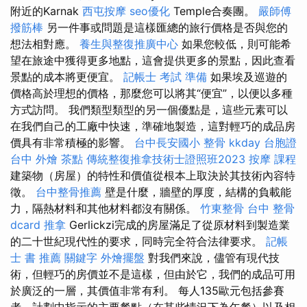
附近的Karnak
西屯按摩
seo優化
Temple合奏團。
嚴師傅
撥筋棒
另一件事或問題是這樣匯總的旅行價格是否與您的
想法相對應。
養生與整復推廣中心
如果您較低，則可能希
望在旅途中獲得更多地點，這會提供更多的景點，因此查看
景點的成本將更便宜。
記帳士 考試 準備
如果埃及巡遊的
價格高於理想的價格，那麼您可以將其“便宜”，以便以多種
方式訪問​​。 我們類型類型的另一個優點是，這些元素可以
在我們自己的工廠中快速，準確地製造，這對輕巧的成品房
價具有非常積極的影響。
台中長安國小 整骨
kkday 台胞證
台中 外燴 茶點
傳統整復推拿技術士證照班2023
按摩 課程
建築物（房屋）的特性和價值從根本上取決於其技術內容特
徵。
台中整骨推薦
壁是什麼，牆壁的厚度，結構的負載能
力，隔熱材料和其他材料都沒有關係。
竹東整骨
台中 整骨
dcard
推拿
Gerlickzi完成的房屋滿足了從原材料到製造業
的二十世紀現代性的要求，同時完全符合法律要求。
記帳
士 書 推薦
關鍵字
外燴擺盤
對我們來說，儘管有現代技
術，但輕巧的房價並不是這樣，但由於它，我們的成品可用
於廣泛的一層，其價值非常有利。 每人135歐元包括參賽
者，計劃中指示的主要餐點（在某些情況下為午餐）以及相