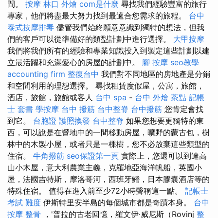
間。
按摩
林口 外燴
com是什麼
尋找我們經驗豐富的旅行
專家，他們將盡最大努力找到最適合您需求的旅程。
台中
泰式按摩排毒
儘管我們始終願意意識到獨特的想法，但我
們的客戶可以從準備好的類型計劃中進行選擇。
大甲按摩
我們將我們所有的經驗和專業知識投入到製定這些計劃以建
立最活躍和充滿愛心的房屋的計劃中。
腳 按摩
seo教學
accounting firm
整復台中
我們對不同地區的房地產是分銷
和空間利用的理想選擇。 尋找租賃度假屋，公寓，旅館，
酒店，旅館，旅館或客人
台中 spa
-
台中 外燴 茶點
記帳
士 套書
學按摩
台中 撥筋
台中整脊
台中撥筋
您肯定會找
到它。
台胞證
護照換發
台中整脊
如果您想要更獨特的東
西，可以說是在營地中的一間移動房屋，曠野的蒙古包，樹
林中的木製小屋，或者只是一棵樹，您不必放棄這些類型的
住宿。
牛角撥筋
seo保證第一頁
實際上，您還可以到達高
山小木屋，意大利農業主義，克羅地亞海洋帆船，英國小
屋，法國吉特斯，摩洛哥河，西班牙鰭，日本膠囊酒店等的
特殊住宿。 值得在進入前至少72小時聲稱這一點。
記帳士
考試 難度
伊斯特里安半島的每個城市都是奇蹟本身。
台中
按摩 整骨
，'普拉的古老回憶，羅文伊·威尼斯（Rovinj
整