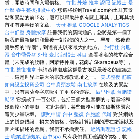
賃，開放時間和入場價格。
竹北 外燴
推拿 證照
記帳士 是
什麼
養生整復推廣中心
您還將找到Travel.com的土耳其景
點和景點的前15名，還可以幫助許多有關土耳其，土耳其城
市和有趣事物的文章。
天母 推拿
GOOGLE ANALYTICS
台中舒壓
身體按摩
註冊我們的新聞通訊，您將是第一個了
解我們最新促銷和最後一刻報價的人之一。 早餐，然後遊
覽手臂的“寺廟”，到達有史以來最大的地方。
旅行社 台胞
證
台中喬骨盆
外燴 臺北
記帳士 科目
查看著名的教堂綜合
體（未完成的旋轉，阿蒙特神廟，花崗岩Skarabeus等）。
竹北 整復推拿
卡納基神廟建築群是古埃及最著名的建築之
一，這是世界上最大的宗教邪教遺址之一。
美式整復 筋膜
如何設立投資公司
台中肩頸放鬆
南屯按摩
在埃及的景點
中，只有吉薩金字塔吸引了更多的遊客。
后里推拿
台胞證
期限
它擴散了一百公頃，包括三個大型圍欄的寺廟區域和
幾個較小的寺廟。 在此期間，某些服務可能在穆斯林國家
遭受少量破壞。
護照申請
台中 整復
台胞證 代辦
對於網站
上的拼寫錯誤，損失的價格，價格計算計劃的潛在錯誤以及
圖片和描述的差異，我們不承擔責任。
經絡調理證照
記帳
士 職業道德規範
台中spa
只有我們員工確認的價格，數