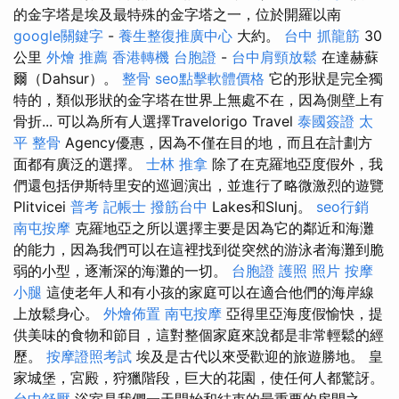
的金字塔是埃及最特殊的金字塔之一，位於開羅以南
google關鍵字
-
養生整復推廣中心
大約。
台中 抓龍筋
30
公里
外燴 推薦
香港轉機 台胞證
-
台中肩頸放鬆
在達赫蘇
爾（Dahsur）。
整骨
seo點擊軟體價格
它的形狀是完全獨
特的，類似形狀的金字塔在世界上無處不在，因為側壁上有
骨折... 可以為所有人選擇Travelorigo Travel
泰國簽證
太
平 整骨
Agency優惠，因為不僅在目的地，而且在計劃方
面都有廣泛的選擇。
士林 推拿
除了在克羅地亞度假外，我
們還包括伊斯特里安的巡迴演出，並進行了略微激烈的遊覽
Plitvicei
普考 記帳士
撥筋台中
Lakes和Slunj。
seo行銷
南屯按摩
克羅地亞之所以選擇主要是因為它的鄰近和海灘
的能力，因為我們可以在這裡找到從突然的游泳者海灘到脆
弱的小型，逐漸深的海灘的一切。
台胞證 護照 照片
按摩
小腿
這使老年人和有小孩的家庭可以在適合他們的海岸線
上放鬆身心。
外燴佈置
南屯按摩
亞得里亞海度假愉快，提
供美味的食物和節目，這對整個家庭來說都是非常輕鬆的經
歷。
按摩證照考試
埃及是古代以來受歡迎的旅遊勝地。 皇
家城堡，宮殿，狩獵階段，巨大的花園，使任何人都驚訝。
台中舒壓
浴室是我們一天開始和結束的最重要的房間之