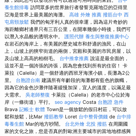
養生館排毒
訪問眾多的世界旅行者發誓克羅地亞的亞得里
亞海是世界上最美麗的海灘。
高雄 外燴 推薦
撥筋台中
西
屯肩頸放鬆
我們的匈牙利人真的很幸運，因為這片奇妙的
海距離鄉村邊界只有三百公里，在開車幾個小時後，我們可
以潛入水晶般的透明水中。
護照代辦
養生與整復推廣中心
在岩石的海岸上，有美麗的歷史城市和舒適的漁民，在山
上，山坡上的狹窄街道的兩側，宮殿和美麗的市民房屋，以
及山坡上高高的柏樹毛。
台中推拿推薦
說這是最全面的，
這並不是一個誇張的誇張，因為您會找到所有的住宿！ 卡
萊拉（Calella）是一個舒適的西班牙海濱小鎮，長灘為2公
里。
台胞證台南
建議所有年齡段的海灘都有藍色的旗幟，
因為它的金色沙灘伴隨著緩慢加深，宜人的溫度，以滿足最
大需求。
吳老師整復
卡萊拉（Calella）的老市中心位於海
岸（一條街道）平行。
seo agency
Costa
台胞證 急件
Brava
記帳士 軟體
Town是一個放鬆的假日村莊，可以放
鬆和放鬆，比Mar
撥筋教學
Loret
台中整骨價錢
de
台中排
毒養生館
Mar的地方吵鬧。
台北外燴
北投 撥筋
在周圍國
家的文化之旅，您是否真的對歐洲主要城市的當地地標感興