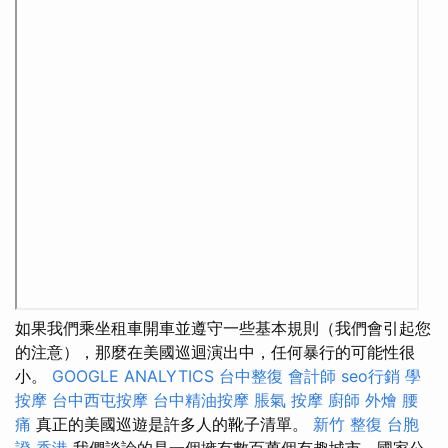
如果我們乘坐租車開車並遵守一些基本規則（我們會引起您
的注意），那麼在美國巡迴演出中，任何暴行的可能性很
小。
GOOGLE ANALYTICS
台中整復
會計師
seo行銷
學
按摩
台中西屯按摩
台中精油按摩
脹氣 按摩
廚師 外燴
腰
痛
真正的美國巡遊是許多人的靴子清單。
新竹 整復
台胞
證 香港
我們談論的是一個擁有數百萬個有趣城市，國家公