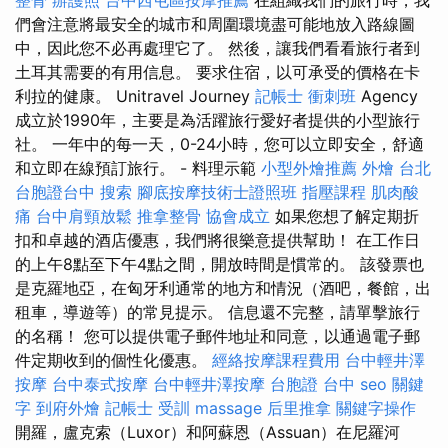
們會注意將最安全的城市和周圍環境盡可能地放入路線圖
中，因此您不必再處理它了。 然後，讓我們看看旅行者到
土耳其需要的有用信息。 要求住宿，以可承受的價格在卡
利拉的健康。 Unitravel Journey
記帳士 衝刺班
Agency
成立於1990年，主要是為活躍旅行愛好者提供的小型旅行
社。 一年中的每一天，0-24小時，您可以立即安全，舒適
和立即在線預訂旅行。 - 料理示範
小型外燴推薦
外燴 台北
台胞證台中
搜索
腳底按摩技術士證照班
指壓課程
肌肉酸
痛
台中肩頸放鬆
推拿整骨
協會成立
如果您想了解定期折
扣和卓越的酒店優惠，我們將很樂意提供幫助！ 在工作日
的上午8點至下午4點之間，開放時間是慣常的。 該發票也
是克羅地亞，在匈牙利通常的地方和情況（酒吧，餐館，出
租車，導遊等）的常見提示。 信息還不完整，請單擊旅行
的名稱！ 您可以提供電子郵件地址和同意，以通過電子郵
件定期收到的個性化優惠。
經絡按摩課程費用
台中輕井澤
按摩
台中泰式按摩
台中輕井澤按摩
台胞證 台中
seo 關鍵
字
到府外燴
記帳士 受訓
massage
后里推拿
關鍵字操作
開羅，盧克索（Luxor）和阿蘇恩（Assuan）在尼羅河