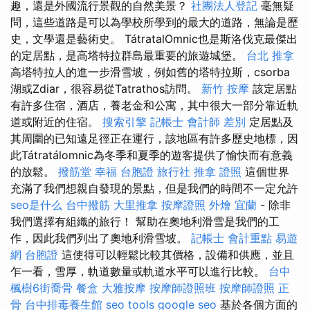
趣，還是外國流行景觀的自然美景？
社團法人登記
毫無疑
問，這些道路是可以為學校所學到的最大的道路，無論是歷
史，文學還是藝術史。 TátratalOmnic也是斯洛伐克最傑出
的定居點，是高塔特拉群島最重要的旅遊城堡。
台北 推拿
高塔特拉人的進一步滑雪坡，例如舊的塔特拉斯，csorba
湖或Zdiar，很容易從Tatrathos訪問。
新竹 按摩
該定居點
有許多住宿，酒店，養老金和公寓，其中很大一部分靠近軌
道或附近的住宿。
搜索引擎
記帳士 會計師 差別
定居點及
其周圍的已知遠足徑正在運行，該地區有許多歷史地標，因
此Tátratálomnic為冬季和夏季的遊客提供了愉快而有意義
的放鬆。
撥筋堂 幸福
台胞證 旅行社
推拿 證照
這個世界
充滿了我們想親自發現的景點，但是我們的時間不一定允許
seo是什么
台中撥筋
大里推拿
按摩證照
外燴 宜蘭
- 除非
我們選擇有組織的旅行！ 幫助在奧地利滑雪是我們的工
作，因此我們列出了奧地利滑雪坡。
記帳士 會計重點
易遊
網 台胞證
這使得可以輕鬆比較其價格，設備和供應，並且
乍一看，雪厚，軌道數量或軌道水平可以進行比較。
台中
楓樹6街喬骨
餐盒
大雅按摩
按摩師證照班
按摩師證照
正
骨
台中排毒養生館
seo tools
google seo
基於各個方面的