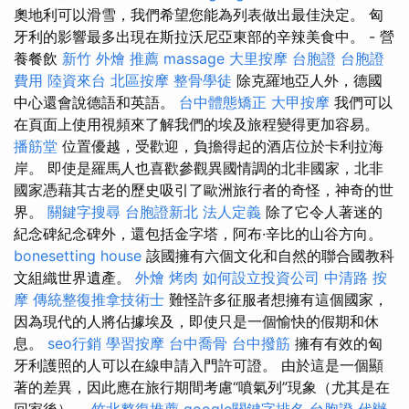
奧地利可以滑雪，我們希望您能為列表做出最佳決定。 匈
牙利的影響最多出現在斯拉沃尼亞東部的辛辣美食中。 - 營
養餐飲
新竹 外燴 推薦
massage
大里按摩
台胞證
台胞證
費用
陸資來台
北區按摩
整骨學徒
除克羅地亞人外，德國
中心還會說德語和英語。
台中體態矯正
大甲按摩
我們可以
在頁面上使用視頻來了解我們的埃及旅程變得更加容易。
播筋堂
位置優越，受歡迎，負擔得起的酒店位於卡利拉海
岸。 即使是羅馬人也喜歡參觀異國情調的北非國家，北非
國家憑藉其古老的歷史吸引了歐洲旅行者的奇怪，神奇的世
界。
關鍵字搜尋
台胞證新北
法人定義
除了它令人著迷的
紀念碑紀念碑外，還包括金字塔，阿布·辛比的山谷方向。
bonesetting house
該國擁有六個文化和自然的聯合國教科
文組織世界遺產。
外燴 烤肉
如何設立投資公司
中清路 按
摩
傳統整復推拿技術士
難怪許多征服者想擁有這個國家，
因為現代的人將佔據埃及，即使只是一個愉快的假期和休
息。
seo行銷
學習按摩
台中喬骨
台中撥筋
擁有有效的匈
牙利護照的人可以在線申請入門許可證。 由於這是一個顯
著的差異，因此應在旅行期間考慮“噴氣列”現象（尤其是在
回家後）。
竹北整復推薦
google關鍵字排名
台胞證 代辦