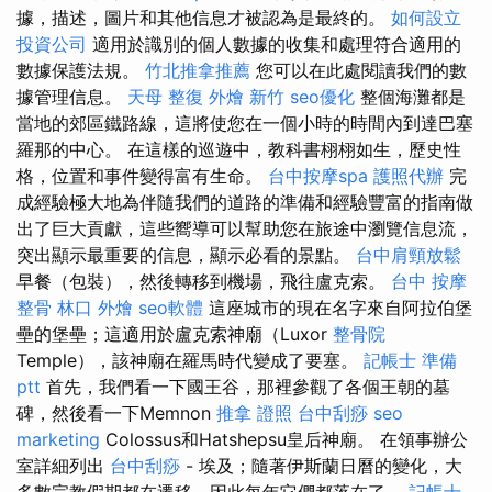
據，描述，圖片和其他信息才被認為是最終的。
如何設立
投資公司
適用於識別的個人數據的收集和處理符合適用的
數據保護法規。
竹北推拿推薦
您可以在此處閱讀我們的數
據管理信息。
天母 整復
外燴 新竹
seo優化
整個海灘都是
當地的郊區鐵路線，這將使您在一個小時的時間內到達巴塞
羅那的中心。 在這樣的巡遊中，教科書栩栩如生，歷史性
格，位置和事件變得富有生命。
台中按摩spa
護照代辦
完
成經驗極大地為伴隨我們的道路的準備和經驗豐富的指南做
出了巨大貢獻，這些嚮導可以幫助您在旅途中瀏覽信息流，
突出顯示最重要的信息，顯示必看的景點。
台中肩頸放鬆
早餐（包裝），然後轉移到機場，飛往盧克索。
台中 按摩
整骨
林口 外燴
seo軟體
這座城市的現在名字來自阿拉伯堡
壘的堡壘；這適用於盧克索神廟（Luxor
整骨院
Temple），該神廟在羅馬時代變成了要塞。
記帳士 準備
ptt
首先，我們看一下國王谷，那裡參觀了各個王朝的墓
碑，然後看一下Memnon
推拿 證照
台中刮痧
seo
marketing
Colossus和Hatshepsu皇后神廟。 在領事辦公
室詳細列出
台中刮痧
- 埃及；隨著伊斯蘭日曆的變化，大
多數宗教假期都在遷移，因此每年它們都落在了。
記帳士