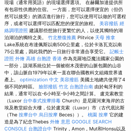
現場（通常用英語）的現場選擇選項。 在赫爾加達提供所
有包容性供應的住宿。 一方面，您可以選擇便宜的（但仍
然可以接受）的酒店進行旅行，您可以使用可以做的可選程
序，或者可以選擇可以匹配您的便宜的旅程。
美容撥筋
經
絡調理證照
建議那些想旅行更繁忙的人，以使其獨特的湖
泊湖泊的獨特之美。
竹北整復推薦
Plitvice
天母 推拿
Lake系統在布達佩斯以南500公里處，位於卡洛瓦克以南
75公里處，因此我們的一日旅行非常適合享受它。
記帳士
證照
外燴 高雄
台胞證 香港
作為克羅地亞魔法國家公園的
一部分，該湖系統位於一個被樹木茂密的山脈包圍的山谷
中，該山脈自1979年以來一直在聯合國教科文組織世界遺
產上。
optimization 中文
美容撥筋
美國土地總共使用了4
個不同的時區。
臉部撥筋 竹北
台胞證台南
由於匈牙利的
結果，通常可以在-6小時至-9小時之間計算。 盧克索教堂
（Luxor
台中泰式按摩排毒
Church）是尼羅河東海岸的古
埃及教堂綜合大樓，位於盧克索（Luxor）市（古代底比斯
（The
按摩台中
烏日按摩
Beces））。
桃園 按摩
它的建
造是為了紀念Thebes
外燴 意思
GOOGLE SEARCH
CONSOLE
台胞證台中
Trinity，Amon，Mut和Honsu以及