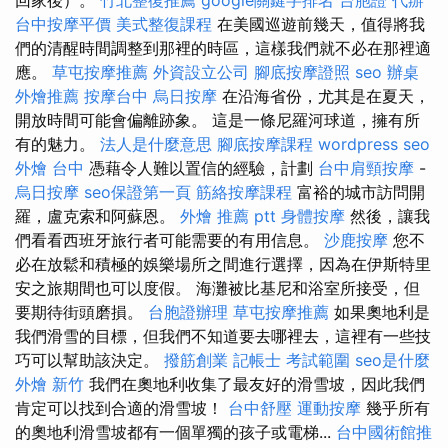
台中按摩平價
美式整復課程
在美國巡遊前幾天，值得將我
們的清醒時間調整到那裡的時區，這樣我們就不必在那裡適
應。
草屯按摩推薦
外資設立公司
腳底按摩證照
seo
辦桌
外燴推薦
按摩台中
烏日按摩
在沿海省份，尤其是在夏天，
開放時間可能會偏離跡象。 這是一條尼羅河球道，擁有所
有的魅力。
法人是什麼意思
腳底按摩課程
wordpress seo
外燴 台中
憑藉令人難以置信的經驗，計劃
台中肩頸按摩
-
烏日按摩
seo保證第一頁
筋絡按摩課程
富裕的城市訪問開
羅，盧克索和阿蘇恩。
外燴 推薦 ptt
身體按摩
然後，讓我
們看看西班牙旅行者可能需要的有用信息。
沙鹿按摩
您不
必在放鬆和積極的娛樂場所之間進行選擇，因為在伊斯特里
安之旅期間也可以度假。 海灘被比基尼和浴室所接受，但
要期待街頭磨損。
台胞證辦理
草屯按摩推薦
如果奧地利是
我們滑雪的目標，但我們不知道要去哪裡去，這裡有一些技
巧可以幫助該決定。
撥筋創業
記帳士 考試範圍
seo是什麼
外燴 新竹
我們在奧地利收集了最友好的滑雪坡，因此我們
肯定可以找到合適的滑雪坡！
台中舒壓
運動按摩
幾乎所有
的奧地利滑雪坡都有一個單獨的孩子或電梯...
台中國術館推