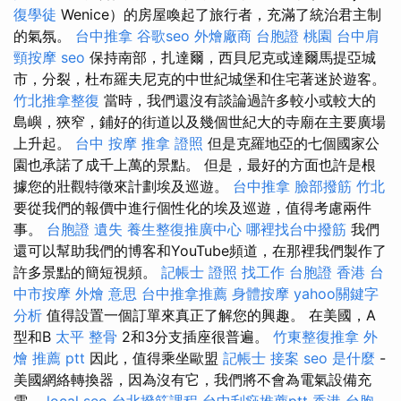
復學徒
Wenice）的房屋喚起了旅行者，充滿了統治君主制
的氣氛。
台中推拿
谷歌seo
外燴廠商
台胞證 桃園
台中肩
頸按摩
seo
保持南部，扎達爾，西貝尼克或達爾馬提亞城
市，分裂，杜布羅夫尼克的中世紀城堡和住宅著迷於遊客。
竹北推拿整復
當時，我們還沒有談論過許多較小或較大的
島嶼，狹窄，鋪好的街道以及幾個世紀大的寺廟在主要廣場
上升起。
台中 按摩
推拿 證照
但是克羅地亞的七個國家公
園也承諾了成千上萬的景點。 但是，最好的方面也許是根
據您的壯觀特徵來計劃埃及巡遊。
台中推拿
臉部撥筋 竹北
要從我們的報價中進行個性化的埃及巡遊，值得考慮兩件
事。
台胞證 遺失
養生整復推廣中心
哪裡找台中撥筋
我們
還可以幫助我們的博客和YouTube頻道，在那裡我們製作了
許多景點的簡短視頻。
記帳士 證照 找工作
台胞證 香港
台
中市按摩
外燴 意思
台中推拿推薦
身體按摩
yahoo關鍵字
分析
值得設置一個訂單來真正了解您的興趣。 在美國，A
型和B
太平 整骨
2和3分支插座很普遍。
竹東整復推拿
外
燴 推薦 ptt
因此，值得乘坐歐盟
記帳士 接案
seo 是什麼
-
美國網絡轉換器，因為沒有它，我們將不會為電氣設備充
電。
local seo
台北撥筋課程
台中刮痧推薦ptt
香港 台胞