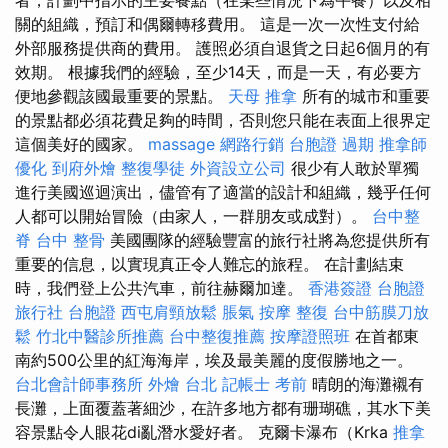
關的組織，預訂和偶爾轉移費用。 這是一次一次性支付給
外部服務提供商的費用。 護照必須自退貨之日起6個月的有
效期。 根據我們的經驗，至少14天，而是一天，有必要方
便地參觀該國最重要的景點。
天母 推拿
所有的城市和重要
的景點都必須花費足夠的時間，否則您只能在表面上很界定
這個美好的國家。
massage
網路行銷
台胞證 過期
推拿師
優化
到府外燴
整復學徒
外資設立公司
很少有人敢於單獨
進行美國巡迴演出，儘管有了適當的設計和組織，幾乎任何
人都可以開始冒險（由家人，一群朋友或成對）。
台中整
脊
台中 整骨
美國團隊的經驗豐富的旅行社將為您提供所有
重要的信息，以實現真正令人難忘的旅程。 在計劃結束
時，我們登上公共汽車，前往赫爾加達。
香港簽證 台胞證
旅行社 台胞證
西屯肩頸放鬆
脹氣 按摩
整復
台中筋膜刀放
鬆
竹北中醫診所推薦
台中整復推薦
按摩證照班
在首都東
南約500公里的紅海海岸，埃及最美麗的度假勝地之一。
台北會計師事務所
外燴 台北
記帳士 考前
晴朗的海灘襯有
長灘，上面覆蓋著細沙，在許多地方都有珊瑚礁，其水下美
容景點令人眼花di亂潛水愛好者。 克爾卡瀑布（Krka
推拿