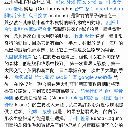
亞州和維多利亞州之間。
彰化 外燴
南投 外燴
台中手撥燙
seo 優化
鱒魚（Ornithorhynchus
台中 整骨 dcard
yahoo
關鍵字分析
烏日按摩
anatinus）是當前的單子物種之一，
與少數在其家族中產生和獨特的哺乳動物相對應。
記帳士
會計重點
按摩課程台北
鴨嘴獸是來自海洋的另一種典型動
物，尤其是來自澳大利亞的動物。
竹北 整骨
這是一種非常
奇特的動物，因為它是有毒的，半水，類似於鴨子，海狸的
尾巴和腿類似於水獺，因此它是一種違反生物學的組合。
大里按摩推薦
它存在於岩石邊緣上，但也可以在不同類型
的森林，低植被和牧場中找到。 第一次世界大戰後，第一
大國交到了英國和新西蘭，日本掌握在第二次世界大戰的手
中。
整復學徒
竹北 整復
seo是什麼
google seo教學
然
後，在1947年，聯合國在澳大利亞和新西蘭政府期間將瑙
魯置於諾魯，直到1968年該島獨立。
筋骨撥筋堂
台中整骨
神醫
旅遊業是瑙魯島（Nauru
klook 台胞證
台中撥筋
台中
舒壓
Island）的主要收入來源，該島為許多沿海度假勝地提
供了遊客。
記帳士放榜
但是，如果您想發現島上的內部，
那么生態旅遊可能是最佳選擇。
台中 整骨
Buada-Laguna
周圍的鳥類旅遊和遊覽為了解該島的自然寶藏提供了充分的