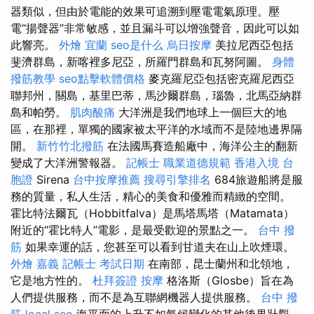
器類似，但由於電能的效果可追溯到壓電電氣原理。壓
電“揚聲器”非常敏感，並且漏斗可以增強聲音，因此可以如
此響亮。
外燴 宜蘭
seo是什么
烏日按摩
美拉尼西亞包括
斐濟群島，新喀裡多尼亞，所羅門群島和瓦努阿圖。
身體
撥筋教學
seo點擊軟體價格
麥克羅尼亞包括密克羅尼西亞
聯邦州，關島，基里巴蒂，馬沙爾群島，瑙魯，北馬亞納群
島和帕勞。
肌肉酸痛
大洋洲是我們地球上一個巨大的地
區，在那裡，單獨的國家被太平洋的水域而不是陸地邊界隔
開。
新竹竹北撥筋
在法國馬賽造船廠中，海洋公主的翻新
變成了大洋洲警報器。
記帳士 職業道德規範
香港入境 台
胞證
Sirena
台中按摩推薦
搜尋引擎排名
684旅遊船將是服
務的質量，私人生活，精心的美食和優雅而精緻的空間。
霍比特法爾瓦（Hobbitfalva）是馬塔馬塔（Matamata）
附近的“霍比特人”電影，是最受歡迎的景點之一。
台中 撥
筋
如果幸運的話，您甚至可以看到甘道夫在山上吹煙環。
外燴 嘉義
記帳士 考試日期
在南部，昆士蘭州和北領地，
它是地方性的。
杜拜簽證
按摩
格洛斯（Glosbe）旨在為
人們提供服務，而不是為互聯網機器人提供服務。
台中 撥
筋
local seo
海平面的上升不如氣候變化的其他後果壯觀。