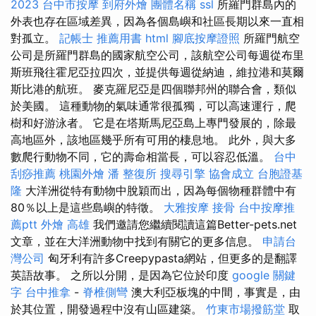
2023
台中市按摩
到府外燴
團體名稱
ssl
所羅門群島內的
外表也存在區域差異，因為各個島嶼和社區長期以來一直相
對孤立。
記帳士 推薦用書
html
腳底按摩證照
所羅門航空
公司是所羅門群島的國家航空公司，該航空公司每週從布里
斯班飛往霍尼亞拉四次，並提供每週從納迪，維拉港和莫爾
斯比港的航班。 麥克羅尼亞是四個聯邦州的聯合會，類似
於美國。 這種動物的氣味通常很孤獨，可以高速運行，爬
樹和好游泳者。 它是在塔斯馬尼亞島上專門發展的，除最
高地區外，該地區幾乎所有可用的棲息地。 此外，與大多
數爬行動物不同，它的壽命相當長，可以容忍低溫。
台中
刮痧推薦
桃園外燴
潘 整復所
搜尋引擎
協會成立
台胞證基
隆
大洋洲從特有動物中脫穎而出，因為每個物種群體中有
80％以上是這些島嶼的特徵。
大雅按摩
接骨
台中按摩推
薦ptt
外燴 高雄
我們邀請您繼續閱讀這篇Better-pets.net
文章，並在大洋洲動物中找到有關它的更多信息。
申請台
灣公司
匈牙利有許多Creepypasta網站，但更多的是翻譯
英語故事。 之所以分開，是因為它位於印度
google 關鍵
字
台中推拿
-
脊椎側彎
澳大利亞板塊的中間，事實是，由
於其位置，開發過程中沒有山區建築。
竹東市場撥筋堂
取