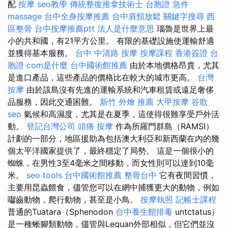
配
按摩
seo教學
傳統整復推拿技術士
台胞證 急件
massage
台中全身按摩推薦
台中肩頸放鬆
關鍵字搜尋
西
區整骨
台中按摩推薦ptt
法人是什麼意思
瑙魯是世界上最
小的共和國，有21平方公里。 有限的基礎設施使運輸舒適
並獲得基本服務。
台中 中清路 按摩
按摩課程
香港簽證 台
胞證
com是什麼
台中國術館推薦
由於本地價格昂貴，尤其
是進口產品，這些產品的價格比在較大的城市更高。
台灣
按摩
由於該島沒有先進的運輸系統和汽車租賃或遠足奢侈
品服務，因此交通困難。
新竹 外燴 推薦
大甲按摩
谷歌
seo
氣候和高濕度，尤其是在夏季，這使得很難享受戶外活
動。
登記台灣公司
頭痛 按摩
作為所羅門群島（RAMSI）
計劃的一部分，地區援助為包括澳大利亞和新西蘭在內的幾
個太平洋國家提供了，最終穩定了局勢。 這是一個很小的
蜘蛛，在男性3至4毫米之間移動，而女性則可以達到10毫
米。
seo tools
台中國術館推薦
整骨台中
它有夜間習慣，
主要用昆蟲餵食，儘管您可以在網中捕獲更大的動物，例如
囓齒動物，爬行動物，甚至是小鳥。
按摩執照
記帳士課程
普通的Tuatara（Sphenodon
台中養生館排毒
untctatus）
是一種蜥腳類動物，儘管與Leguan外部相似，但它們並沒