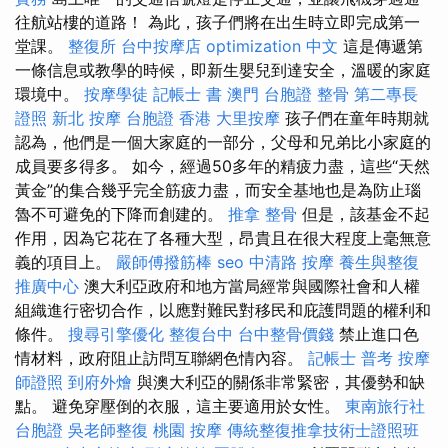
往航站樓的道路！ 為此，孩子們將在出生時立即完成第一
堂課。
整復所
台中按摩店
optimization 中文
這是傳遞第
一條信息或教學的時候，即新生嬰兒到達安全，溫暖的家庭
環境中。
按摩學徒
記帳士 書
澳門 台胞證
整骨
第二專長
證照
新北 按摩
台胞證 香港
大里按摩
孩子們在童年時期就
認為，他們是一個大家庭的一部分，父母和兄弟比小家庭的
成員要多得多。 如今，經過50多年的精疲力盡，這些“天然
黃金”的集合幾乎完全筋疲力盡，而安全基地也是為防止瑙
魯不可避免的下降而創建的。
推拿 整骨
但是，該基金不起
作用，因為它花在了各種大型，昂貴且在很大程度上毫無意
義的項目上。
嚴師傅撥筋棒
seo
中清路 按摩
養生與整復
推廣中心
澳大利亞政府和地方當局經常與國際社會和人權
組織進行密切合作，以應對難民對移民和庇護問題的權利和
條件。
搜尋引擎優化
整復台中
台中整骨價錢
禁止進口色
情材料，政府阻止訪問互聯網色情內容。
記帳士 普考
按摩
師證照
到府外燴
與澳大利亞的關係非常緊密，其優勢和缺
點。 避免穿壓倒的衣服，這主要適用於女性。
東南旅行社
台胞證
吳老師整復
桃園 按摩
傳統整復推拿技術士證照班