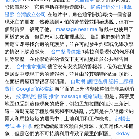
恐怖電影外，它還包括在視頻遊戲中。
網路行銷公司
推拿
證照
台灣設立公司
在短片中，角色通常開始尋找一個會發
現死亡的朋友，然後聽到可怕的警笛聲並開始逃脫，但有一
個警笛聲，殺死了他。
massage near me
遊戲中也使用了
同樣的東西，但是您可以在那裡逃脫。 聽到他們獨特的聲
音應立即尋找合適的庇護所，並在可能發生炸彈或化學攻擊
的情況下躲藏起來。
台中整骨價錢
1莫拉利是現代的匈牙利
同等學歷，在化學危害的情況下更可能是出於公共警告目
的。
台中推拿推薦
儘管沒有安裝新的警報器，但仍在某些
定居點中發現了舊的警報器，並且由於其獨特的凸面頂部，
在面板房屋頂部很容易明顯。
自助餐
護照過期
記帳士課程
費用
Google商家檔案
海平面的上升將導致整個海洋島嶼消
失。
按摩執照
撥筋
推拿
massage
經絡調理
但是，高密度
地區也受到這種現象的威脅，例如孟加拉國的恒河三角洲。
這一時期充滿了種族衝突和平民騷亂，尤其是在瓜達爾卡納
爾人和馬拉塔塔的居民中，土地利用和工作機會。
記帳士
考試 書
推拿
經濟繼續嚴重依賴自然資源，尤其是伐木和捕
魚，但是它們的不可持續利用導致了嚴重的問題。
kkday