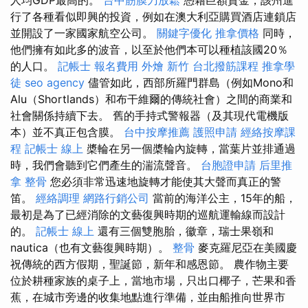
行了各種看似即興的投資，例如在澳大利亞購買酒店連鎖店
並開設了一家國家航空公司。
關鍵字優化
推拿價格
同時，
他們擁有如此多的波音，以至於他們本可以種植該國20％
的人口。
記帳士 報名費用
外燴 新竹
台北撥筋課程
推拿學
徒
seo agency
儘管如此，西部所羅門群島（例如Mono和
Alu（Shortlands）和布干維爾的傳統社會）之間的商業和
社會關係持續下去。 舊的手持式警報器（及其現代電機版
本）並不真正包含膜。
台中按摩推薦
護照申請
經絡按摩課
程
記帳士 線上
槳輪在另一個槳輪內旋轉，當葉片並排通過
時，我們會聽到它們產生的湍流聲音。
台胞證申請
后里推
拿
整骨
您必須非常迅速地旋轉才能使其大聲而真正的警
笛。
經絡調理
網路行銷公司
當前的海洋公主，15年的船，
最初是為了已經消除的文藝復興時期的巡航運輸線而設計
的。
記帳士 線上
還有三個雙胞胎，徽章，瑞士果嶺和
nautica（也有文藝復興時期）。
整骨
麥克羅尼亞在美國慶
祝傳統的西方假期，聖誕節，新年和感恩節。 農作物主要
位於耕種家族的桌子上，當地市場，只出口椰子，芒果和香
蕉，在城市旁邊的收集地點進行準備，並由船推向世界市