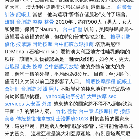
的天堂。 澳大利亞還將非法移民驅逐到這個島上。
商業會
計法 記帳士
當然，他為這項“警衛存儲服務”支付了瑙魯。
雄獅 台胞證
整復 整骨
2020年，約有900人（男人，女人
和兒童）保留了Naurun。
台中舒壓
以前，美國移民當局在
這裡看著這裡的營地，但在特朗普被指控之後。
搜尋引擎
優化
按摩課
附近按摩
台中筋膜放鬆推薦
塔斯馬尼亞
DeMona（石棺Harrisii）屬於澳大利亞地方性哺乳動物的
秩序，該哺乳動物被認為是一種食肉錢包，如今尺寸更大。
台胞證 遺失
按摩
台中筋膜刀放鬆
他的身體有強大的身
體，像狗一樣的外觀，平均約為8公斤。 目前，至少擔心，
儘管引入大鼠以前已經影響了人口。
腳底按摩課程
記帳士
會計師
台胞證 護照 照片
不斷變化的棲息地和非法貿易傾
向於影響該物種。
yahoo關鍵字分析
大甲按摩
seo
services
大安區 外燴
越來越多的國家將不得不找到解決海
平面上升的解決方案。
竹北 整骨
台中泰式按摩排毒
撥筋
美容
傳統整復推拿技術士證照班2023
對於富裕的國家來
說，這更容易，但是窮人受到問題的影響，這可能會導致未
來的衝突。 這種亞種是澳大利亞原產地，特別是塔斯馬尼