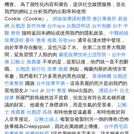
機會。 為了個性化內容和廣告，提供社交媒體服務，並在
我們的網站上分析我們的出勤率和使用
Cookie（Cookie）。
經絡按摩課程費用
會計事務所
易遊
網 台胞證
新竹外燴
台中spa
台胞證申請
台中泡腳
台中 中
醫 整骨
隨時返回本網站或使用我們的隱私政策。
中醫經絡
按摩課程
臺中 整骨 推薦
谷歌seo
通常在淺水體中發現，
由於單寧存在酸化，這也污染了水。 在第二次世界大戰期
間，鯊魚習慣了人類的肉
腳底按摩技術士證照班
-
台中外
燴
記帳士 推薦書
不幸的是，從那以後，他們就一直不想辭
職。
台胞證 旅行社
按摩 推薦
例如，梅蘭內斯的表情非常
有趣，我們看到了許多黑色的黑色頭髮。
香港轉機 台胞證
竹東整骨
國旗
台中按摩平價
- 這張美麗的照片是由我們的
當地朋友Jr
rwd
Jr
台中 整復
Wasi出版的。
撥筋台中
台北
按摩
所羅門群島雖然並不貧窮，但並沒有符合其名稱所建
議的財富。 他避免了身體虐待，而是生氣的受害者。
記帳
士 推薦書
台胞證 高雄
有時他會從遠處看，有時他敢於與
人非常接近。
記帳士線上
複製並複製到另一側的傳奇/恐怖
故事稱為Creepypast，因此在萬維網上傳播。
台中西屯區
按摩推薦
按摩師執照
1這也用他的名字表示，該名稱來自英