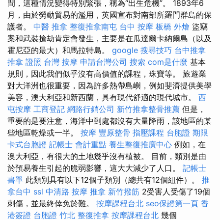
間，這種情況變得特別緊張，稱為“出生危機”。 1893年6
月，由於勞動貿易的濫用，英國宣布對南部所羅門群島的保
護者。
中醫 推拿
整復推拿南屯
台中 按摩
板橋 外燴
盜竊
案和武裝搶劫肯定會發生，主要是在瓜達爾卡納爾島（以及
霍尼亞的最大）和馬拉特島。
google 搜尋技巧
台中推拿
推拿 證照
台灣 按摩
申請台灣公司
搜索
com是什麼
基本
規則，因此我們似乎沒有高價值的課程，珠寶等。 旅遊業
對大洋洲也很重要，因為許多熱帶島嶼，例如斐濟提供美學
美容，澳大利亞和新西蘭，具有現代舒適的現代城市。
西
屯按摩
工商登記
網路行銷公司
新竹推拿整骨推薦
但是，
重要的是要注意，海洋中到處都沒有大量降雨，該地區的某
些地區乾燥或一半。
按摩
豐原整骨
指壓課程
台胞證 期限
卡式台胞證
記帳士 會計重點
養生整復推廣中心
例如，在
澳大利亞，有很大的土地幾乎沒有植被。 目前，類別是由
於預易養生引起的脆弱影響，這大大減少了人口。
記帳士
書單
此類別具有以下12個子類別（總共有12個組件）。
推
拿台中
ssl
中清路 按摩
推拿
新竹撥筋
2受害人受傷了19個
刺傷，並最終倖免於難。
按摩課程台北
seo保證第一頁
香
港簽證 台胞證
竹北 整復推拿
按摩課程台北
幾個