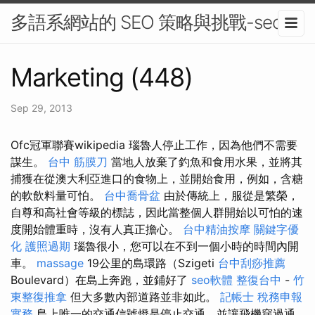
多語系網站的 SEO 策略與挑戰-seo
Marketing (448)
Sep 29, 2013
Ofc冠軍聯賽wikipedia 瑙魯人停止工作，因為他們不需要
謀生。
台中 筋膜刀
當地人放棄了釣魚和食用水果，並將其
捕獲在從澳大利亞進口的食物上，並開始食用，例如，含糖
的軟飲料量可怕。
台中喬骨盆
由於傳統上，服從是繁榮，
自尊和高社會等級的標誌，因此當整個人群開始以可怕的速
度開始體重時，沒有人真正擔心。
台中精油按摩
關鍵字優
化
護照過期
瑙魯很小，您可以在不到一個小時的時間內開
車。
massage
19公里的島環路（Szigeti
台中刮痧推薦
Boulevard）在島上奔跑，並鋪好了
seo軟體
整復台中
-
竹
東整復推拿
但大多數內部道路並非如此。
記帳士 稅務申報
實務
島上唯一的交通信號燈是停止交通，並讓飛機穿過通