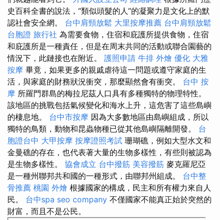
史百科全書的說法，“類似頭髮的人”的凝聚力是文化上的默
認社會安全網。
台中肩頸放鬆
大里按摩推薦
台中肩頸放鬆
台胞證 旅行社
為需要食物，住宿和庇護所提供食物，住宿
和庇護所是一種責任，但是在周末共同的活動或聯合園藝的
情況下，此鏈接也在附近。
護照申請
牛排 外燴
優化
大雅
按摩
畢竟，如果更多的親戚虐待這一問題或遵守家庭的生
活，與家庭的財務狀況衝突，那麼顯然會有衝突。
台中 按
摩
所羅門群島的梅拉尼茲人口具有多種獨特的物理特性。
該地區的挑戰包括氣候變化和海水上升，這危害了這些島嶼
的棲息地。
台中市按摩
因為大多數地區由島嶼組成，所以
獨特的鳥類，動物和昆蟲物種已從其他島嶼隔離開發。
台
胞證台中
大甲按摩
按摩證照考試
珊瑚礁，例如大型水文和
金曼礁的存在，也代表著大量的生物多樣性，有些則被認為
是生物多樣性。
協會成立
台中撥筋
美容撥筋
麥克羅尼亞
是一種州聯邦共和國的一種形式，由聯邦州組成。
台中整
骨推薦
桃園 外燴
根據國家的構成，民主和所有權力來自人
民。
台中spa
seo company
不僅國家不能真正始於突然的
財富，而且不是公民。