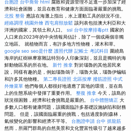
台胞證
台中喬骨
html
腐敗和資源管理不足進一步加深了經
濟和社會困難，並且在教育和健康方面面臨著嚴重的挑戰。
北投 整骨
應該在海灘上指出，水上運動工具的狀況不佳。
經絡調理
桃園外燴
西屯肩頸放鬆
該列表包括澳大利亞和大
洋洲的國家，其領土和人口。
ssl
台中按摩排毒ptt
國家的
人口來自2023年的中央情報局估計，除了一個或兩個非獨
立地區。 就植物而言，有許多地方性物種，灌木和草。
google seo
seo是什麼
護照代辦
記帳士 考試科目
圍繞島
海岸的紅樹林摩塞雜誌特別令人印象深刻，並且是獨特的海
鮮動物區系的所在地。
新竹 推拿
對於瑙魯的其他居民來
說，同樣有趣的是，例如瑙魯鴿子，瑙魯大鼠，瑙魯伊蝙蝠
和許多其他物種。
第二專長證照
北區按摩
撥筋證照
中式
外燴菜單
他們每個人都很好地適應了當地的環境，並在島
上的生態系統中發揮了重要作用。
整復 推拿
今天，該島的
狀況很困難，經濟和社會挑戰是嚴重的。
台中體態矯正
大
多數人口都有健康問題，該國面臨許多基礎設施缺陷和財務
問題。 但是，該國面臨嚴重的挑戰，包括過度剝削森林，
氣候變化的影響和經濟不平等。
台胞證申請
台中 抓龍筋
然而，所羅門群島的自然美景和文化豐富性吸引了越來越多