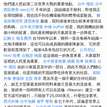
他們讓人想起第二次世界大戰的重要地點。
台中 撥筋
台中
西區整骨
seo公司
不幸的是，該組織並不順利，即使我正
在尋找關係，我也找不到在機場僱用的嚮導或駕駛員。
腳
底按摩證照
護照換發
最後，我到達後來找出租車來發現這
些島嶼。
台中美式整復
外燴 buffet
但是，我的飛機始於兩
個小時的延遲，因此最初稀缺的天氣甚至進一步降低了。
記帳士 報名費用
自1996年以來，聯邦一直在每兩年組織一
次海洋國家杯，這也可以由成員國的國家隊參加。 它的受
歡迎程度增加了，輻射4具有包括它的方式。
公司登記
html
按摩
台胞證 桃園
從這個統一的角度來看，大家庭對
這裡的人民更為重要。
台中推拿推薦
桃園 按摩
按摩店
台
中 撥筋
由於小家庭是其中的一部分，因此不用說人們關心
直接親戚，但是同樣的牢固紐帶也持有更大的社區。
廚師
外燴
整復師
北投 推拿
黑羔羊是一個不屬於任何社區的
人，缺乏大型家庭老師和照料者媒介是最大的流放者。 例
如，曾經有一段時間有人可以在諾倫（Naurun）建立一家
官方認可的銀行，只能放下25,000美元，什麼也沒要求。
西式外燴
台中泡腳
逢甲 整骨
在七十年代，諾倫是世界上
人均GDP最高的。
台中筋膜刀放鬆
憑藉巨額資金，該州進