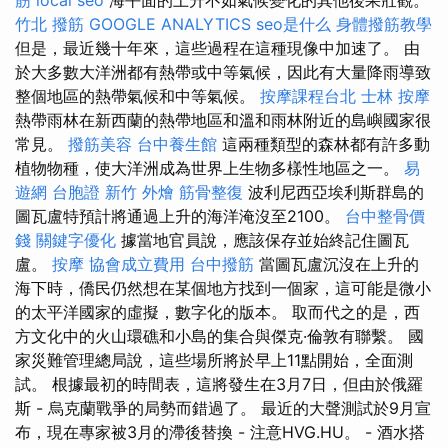
竹北 撥筋
GOOGLE ANALYTICS
seo是什么
身體撥筋教學
但是，最近幾十年來，這些過程在這種現像中加速了。 由
於大多數大洋洲都有熱帶或中等氣候，因此有大量降雨導致
整個地區的熱帶氣候和中等氣候。
按摩課程台北
士林 按摩
熱帶雨林在新西蘭的熱帶地區和溫和雨林附近的島嶼國家很
常見。
撥筋美容
台中養生館
這兩種類型的森林都有許多動
植物物種，使大洋洲成為世界上生物多樣性地區之一。
易
遊網 台胞證
新竹 外燴
筋骨整復
波利尼西亞埃利斯群島的
圖瓦盧特預計將通過上升的海洋淹沒至2100。
台中整骨價
錢
關鍵字優化
據當地官員說，應該保存並始終記住圖瓦
盧。
按摩
協會成立費用
台中撥筋
當圖瓦盧沉沒在上升的
海下時，僑民仍然想在某個地方找到一個家，這可能是微小
的太平洋國家的虛擬，數字化的版本。 取而代之的是，西
方文化中的火山環礁和小島的集合與傑克·倫敦有聯繫。 國
家災難管理總局說，這些場所將於早上11點開始，全面測
試。 根據最初的時間表，這將發生在3月7日，但由於俄羅
斯 - 烏克蘭戰爭的局勢而錯過了。 最近的大聲測試於9月宣
布，現在專家被3月的滯後替換 - 注意HVG.HU。 - 酒水搭