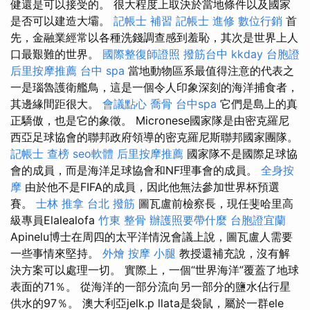
健還是可以接受的。 很大程度上取決於當地條件以及國家
是否可以建造大壩。
記帳士 補習
記帳士 進修
數位行銷
首
先，金融業經常以各種洗錢調查感到羞恥，其次是世界上人
口最艱難的世界。
國際整復師證照
撥筋台中
kkday 台胞證
后里按摩推薦
台中 spa
當地動物區系最值得注意的代表之
一是瑙魯護衛艦鳥，這是一個令人印象深刻的海洋捕食者，
其邊緣間距很大。
會議點心
喬骨
台中spa
它們是島上的真
正驕傲，也是它的象徵。 Micronese國家隊是由密克羅尼
西亞足球協會的聯邦政府領導的密克羅尼斯聯邦國家團隊。
記帳士 查榜
seo軟體
后里按摩推薦
國家隊不是國際足球協
會的成員，而是海洋足球協會和NF理事會的成員。
全身按
摩
由於他不是FIFA的成員，因此他無法參加世界杯預選
賽。
士林 推拿
台北 撥筋
圖瓦盧前檢察長，現任斐哈里高
級專員Elalealofa
竹東 整骨
辦護照要帶什麼
台胞證宜蘭
Apinelu博士在周四的太平洋情況會議上說，圖瓦盧人需要
一些事情來堅持。
外燴
按摩 小腿
教授還補充說，沒有解
決方案可以處理一切。 實際上，一個“世界海洋”覆蓋了地球
表面的71％。 從海洋的一部分流向另一部分的鹽水佔行星
供水的97％。 澳大利亞jelk.p llata是袋鼠，屬於一群ele