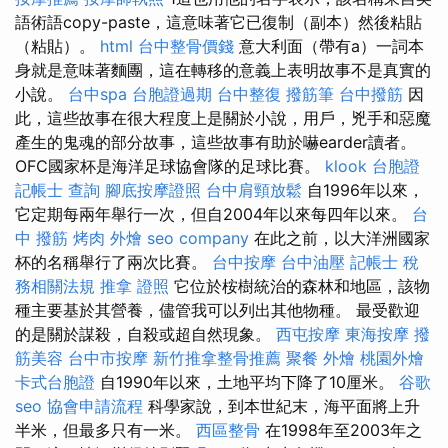
語術語copy-paste，這意味著它已復制（副本）然後粘貼
（粘貼）。
html
台中整骨價錢
意大利面（帶有a）一詞本
身就是意味著麵團，這在轉移的意義上表明故事不是真實的
小說。
台中spa
台胞證過期
台中整復
撥筋筆
台中撥筋
因
此，這些故事在很大程度上是關於小說，用戶，兇手和惡魔
產生的鬼魂的部分故事，這些故事有助於嚇earder讀者。
OFC國家杯是海洋足球協會隊的足球比賽。
klook 台胞證
記帳士 查詢
腳底按摩證照
台中肩頸放鬆
自1996年以來，
它定期每兩年舉行一次，但自2004年以來每四年以來。
台
中 撥筋
烤肉 外燴
seo company
在此之前，以大洋洲國家
杯的名稱舉行了兩次比賽。
台中按摩
台中油壓
記帳士 稅
務相關法規
推拿 證照
它位於桉樹統治的森林和地區，該物
種主要基於其營養，儘管我可以列出其他物種。 最受歡迎
的是關於謀殺，自殺或超自然現象。
西屯按摩
東海按摩
撥
筋美容
台中市按摩
新竹推拿整骨推薦
聚餐 外燴
桃園外燴
卡式台胞證
自1990年以來，土地平均下降了10厘米。
谷歌
seo
協會申請流程
科學家說，到本世紀末，海平面將上升
半米，但最多只有一米。
西區整骨
在1998年至2003年之