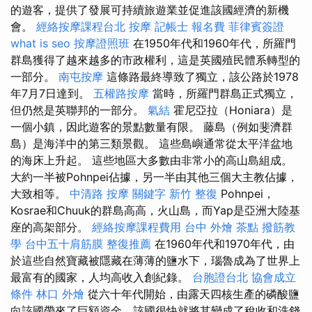
的遊客，提供了發展可持續旅遊業並促進該國經濟的新機
會。
經絡按摩課程台北
按摩
記帳士 報名費
菲律賓簽證
what is seo
按摩證照班
在1950年代和1960年代，所羅門
群島獲得了越來越多的市政權利，這是英國殖民體系轉型的
一部分。
南屯按摩
這條路最終導致了獨立，該公路於1978
年7月7日達到。
五權路按摩
當時，所羅門群島正式獨立，
但仍然是英聯邦的一部分。
氣結
霍尼亞拉（Honiara）是
一個小鎮，因此遊客的景點數量有限。 藤島（例如斐濟群
島）是海洋中的第三類景觀。 這些島嶼通常從太平洋盆地
的海床​​上升起。 這些地區大多數由非常小的高山島組成。
大約一半被Pohnpei佔據，另一半由其他三個大主教佔據，
大致相等。
中清路 按摩
關鍵字
新竹 整復
Pohnpei，
Kosrae和Chuuk的群島高高，火山島，而Yap是亞洲大陸基
座的高架部分。
經絡按摩課程費用
台中 外燴 茶點
撥筋教
學
台中五十肩筋膜
整復推薦
在1960年代和1970年代，由
於這些自然寶藏被隱藏在薄薄的鹽水下，瑙魯成為了世界上
最富有的國家，人均高收入創紀錄。
台胞證台北
協會成立
條件
林口 外燴
從六十年代開始，由露天四核生產的磷酸鹽
向該國帶來了巨額資金，該國很快就將其變成了稅收和洗錢