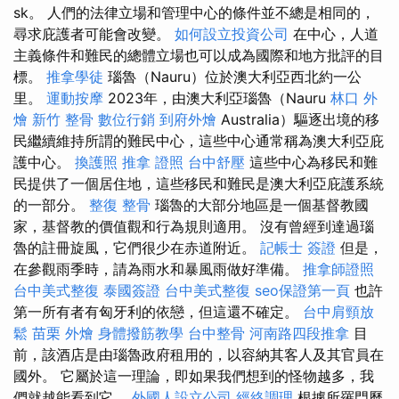
sk。 人們的法律立場和管理中心的條件並不總是相同的，
尋求庇護者可能會改變。
如何設立投資公司
在中心，人道
主義條件和難民的總體立場也可以成為國際和地方批評的目
標。
推拿學徒
瑙魯（Nauru）位於澳大利亞西北約一公
里。
運動按摩
2023年，由澳大利亞瑙魯（Nauru
林口 外
燴
新竹 整骨
數位行銷
到府外燴
Australia）驅逐出境的移
民繼續維持所謂的難民中心，這些中心通常稱為澳大利亞庇
護中心。
換護照
推拿 證照
台中舒壓
這些中心為移民和難
民提供了一個居住地，這些移民和難民是澳大利亞庇護系統
的一部分。
整復 整骨
瑙魯的大部分地區是一個基督教國
家，基督教的價值觀和行為規則適用。 沒有曾經到達過瑙
魯的註冊旋風，它們很少在赤道附近。
記帳士 簽證
但是，
在參觀雨季時，請為雨水和暴風雨做好準備。
推拿師證照
台中美式整復
泰國簽證
台中美式整復
seo保證第一頁
也許
第一所有者有匈牙利的依戀，但這還不確定。
台中肩頸放
鬆
苗栗 外燴
身體撥筋教學
台中整骨
河南路四段推拿
目
前，該酒店是由瑙魯政府租用的，以容納其客人及其官員在
國外。 它屬於這一理論，即如果我們想到的怪物越多，我
們就越能看到它。
外國人設立公司
經絡調理
根據所羅門歷