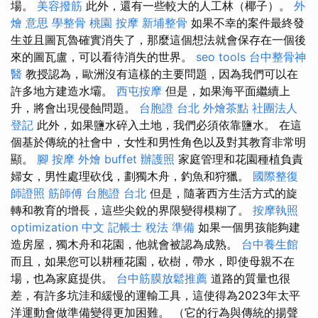
場。
美容撥筋
此外，還有一些較大的人工林（椰子）。
外
燴 意思
學整骨
桃園 按摩
新埔整骨
如果不幸的案件最終發
生並且圖瓦魯確實消失了，那麼這個想法就會保存在一個後
來的圖瓦盧，可以看待消失的世界。
seo tools
台中整骨神
醫
教授認為，歐洲沒有這樣的主要問題，因為我們可以在
許多地方建造水壩。
西屯按摩
但是，如果海​​平面繼續上
升，將會出現侵蝕問題。
台胞證 台北
外燴茶點
社團法人
登記
此外，如果鹽水碎入土地，我們必須依靠鹽水。 在這
個基於傳統的社會中，女性和男性角色以及對其教育非常明
顯。
腳 按摩
外燴 buffet
辦護照
家庭管理和花園種植負責
婦女，男性處理砍伐，劃獨木舟，釣魚和狩獵。
國際整復
師證照
筋師傅
台胞證 台北
但是，隨著西方生活方式的旋
轉和教育的增長，這些尖銳的界限變得模糊了。
按摩執照
optimization 中文
記帳士 稅法 準備
如果一個男孩能夠建
造房屋，獨木舟和花園，他就會被認為成熟。
台中養生館
而且，如果您可以耕種花園，砍樹，帶水，即使母親不在
場，也為家庭提供。
台中筋膜放鬆推薦
道路的質量也很
差，有許多坑洼和緩慢的運輸工具，這使得為2023年太平
洋運動會做準備變得更加困難。 （它的行為與傳統的揚聲