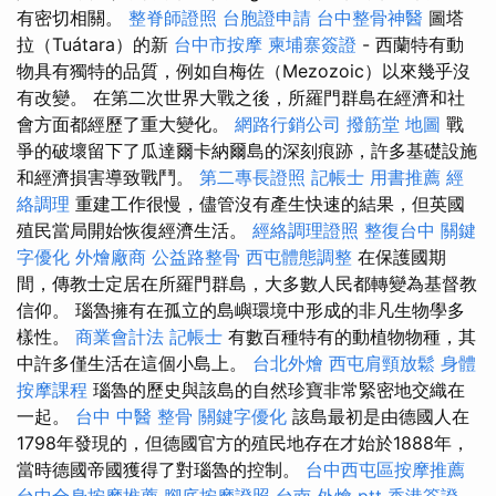
有密切相關。
整脊師證照
台胞證申請
台中整骨神醫
圖塔
拉（Tuátara）的新
台中市按摩
柬埔寨簽證
- 西蘭特有動
物具有獨特的品質，例如自梅佐（Mezozoic）以來幾乎沒
有改變。 在第二次世界大戰之後，所羅門群島在經濟和社
會方面都經歷了重大變化。
網路行銷公司
撥筋堂 地圖
戰
爭的破壞留下了瓜達爾卡納爾島的深刻痕跡，許多基礎設施
和經濟損害導致戰鬥。
第二專長證照
記帳士 用書推薦
經
絡調理
重建工作很慢，儘管沒有產生快速的結果，但英國
殖民當局開始恢復經濟生活。
經絡調理證照
整復台中
關鍵
字優化
外燴廠商
公益路整骨
西屯體態調整
在保護國期
間，傳教士定居在所羅門群島，大多數人民都轉變為基督教
信仰。 瑙魯擁有在孤立的島嶼環境中形成的非凡生物學多
樣性。
商業會計法 記帳士
有數百種特有的動植物物種，其
中許多僅生活在這個小島上。
台北外燴
西屯肩頸放鬆
身體
按摩課程
瑙魯的歷史與該島的自然珍寶非常緊密地交織在
一起。
台中 中醫 整骨
關鍵字優化
該島最初是由德國人在
1798年發現的，但德國官方的殖民地存在才始於1888年，
當時德國帝國獲得了對瑙魯的控制。
台中西屯區按摩推薦
台中全身按摩推薦
腳底按摩證照
台南 外燴 ptt
香港簽證