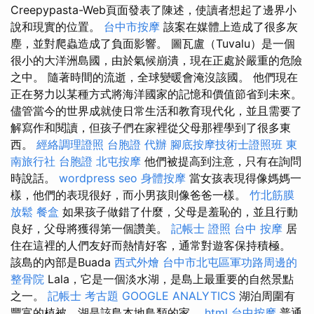
Creepypasta-Web頁面發表了陳述，使讀者想起了邊界小
說和現實的位置。
台中市按摩
該案在媒體上造成了很多灰
塵，並對爬蟲造成了負面影響。 圖瓦盧（Tuvalu）是一個
很小的大洋洲島國，由於氣候崩潰，現在正處於嚴重的危險
之中。 隨著時間的流逝，全球變暖會淹沒該國。 他們現在
正在努力以某種方式將海洋國家的記憶和價值節省到未來。
儘管當今的世界成就使日常生活和教育現代化，並且需要了
解寫作和閱讀，但孩子們在家裡從父母那裡學到了很多東
西。
經絡調理證照
台胞證 代辦
腳底按摩技術士證照班
東
南旅行社 台胞證
北屯按摩
他們被提高到注意，只有在詢問
時說話。
wordpress seo
身體按摩
當女孩表現得像媽媽一
樣，他們的表現很好，而小男孩則像爸爸一樣。
竹北筋膜
放鬆
餐盒
如果孩子做錯了什麼，父母是羞恥的，並且行動
良好，父母將獲得第一個讚美。
記帳士 證照
台中 按摩
居
住在這裡的人們友好而熱情好客，通常對遊客保持積極。
該島的內部是Buada
西式外燴
台中市北屯區軍功路周邊的
整骨院
Lala，它是一個淡水湖，是島上最重要的自然景點
之一。
記帳士 考古題
GOOGLE ANALYTICS
湖泊周圍有
豐富的植被，湖是該島本地鳥類的家。
html
台中按摩
普通