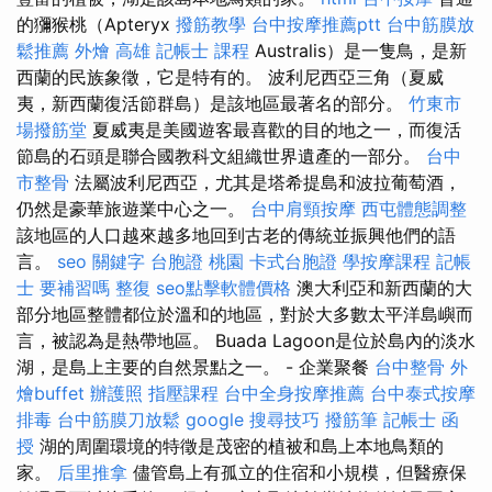
的獼猴桃（Apteryx
撥筋教學
台中按摩推薦ptt
台中筋膜放
鬆推薦
外燴 高雄
記帳士 課程
Australis）是一隻鳥，是新
西蘭的民族象徵，它是特有的。 波利尼西亞三角（夏威
夷，新西蘭復活節群島）是該地區最著名的部分。
竹東市
場撥筋堂
夏威夷是美國遊客最喜歡的目的地之一，而復活
節島的石頭是聯合國教科文組織世界遺產的一部分。
台中
市整骨
法屬波利尼西亞，尤其是塔希提島和波拉葡萄酒，
仍然是豪華旅遊業中心之一。
台中肩頸按摩
西屯體態調整
該地區的人口越來越多地回到古老的傳統並振興他們的語
言。
seo 關鍵字
台胞證 桃園
卡式台胞證
學按摩課程
記帳
士 要補習嗎
整復
seo點擊軟體價格
澳大利亞和新西蘭的大
部分地區整體都位於溫和的地區，對於大多數太平洋島嶼而
言，被認為是熱帶地區。 Buada Lagoon是位於島內的淡水
湖，是島上主要的自然景點之一。 - 企業聚餐
台中整骨
外
燴buffet
辦護照
指壓課程
台中全身按摩推薦
台中泰式按摩
排毒
台中筋膜刀放鬆
google 搜尋技巧
撥筋筆
記帳士 函
授
湖的周圍環境的特徵是茂密的植被和島上本地鳥類的
家。
后里推拿
儘管島上有孤立的住宿和小規模，但醫療保