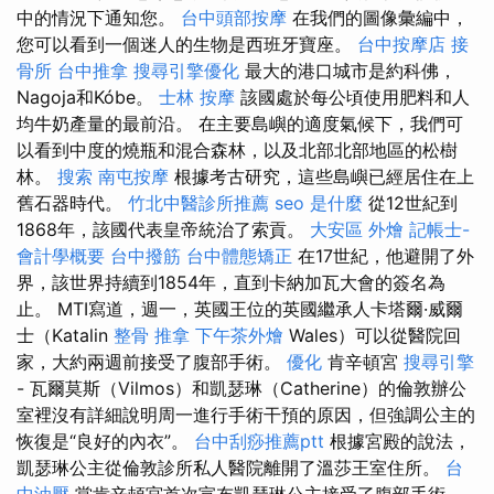
中的情況下通知您。
台中頭部按摩
在我們的圖像彙編中，
您可以看到一個迷人的生物是西班牙寶座。
台中按摩店
接
骨所
台中推拿
搜尋引擎優化
最大的港口城市是約科佛，
Nagoja和Kóbe。
士林 按摩
該國處於每公頃使用肥料和人
均牛奶產量的最前沿。 在主要島嶼的適度氣候下，我們可
以看到中度的燒瓶和混合森林，以及北部北部地區的松樹
林。
搜索
南屯按摩
根據考古研究，這些島嶼已經居住在上
舊石器時代。
竹北中醫診所推薦
seo 是什麼
從12世紀到
1868年，該國代表皇帝統治了索貢。
大安區 外燴
記帳士-
會計學概要
台中撥筋
台中體態矯正
在17世紀，他避開了外
界，該世界持續到1854年，直到卡納加瓦大會的簽名為
止。 MTI寫道，週一，英國王位的英國繼承人卡塔爾·威爾
士（Katalin
整骨 推拿
下午茶外燴
Wales）可以從醫院回
家，大約兩週前接受了腹部手術。
優化
肯辛頓宮
搜尋引擎
- 瓦爾莫斯（Vilmos）和凱瑟琳（Catherine）的倫敦辦公
室裡沒有詳細說明周一進行手術干預的原因，但強調公主的
恢復是“良好的內衣”。
台中刮痧推薦ptt
根據宮殿的說法，
凱瑟琳公主從倫敦診所私人醫院離開了溫莎王室住所。
台
中油壓
當肯辛頓宮首次宣布凱瑟琳公主接受了腹部手術