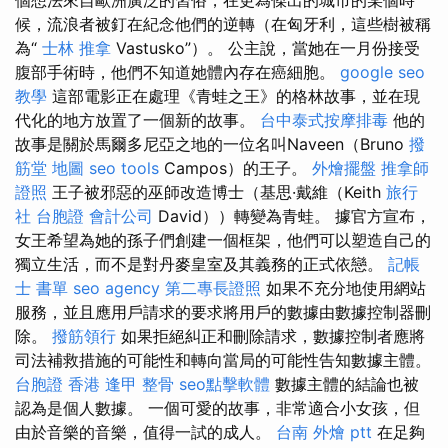
候，流浪者被釘在紀念他們的逆轉（在匈牙利，這些樹被稱
為“
士林 推拿
Vastusko”）。 公主說，當她在一月份接受
腹部手術時，他們不知道她體內存在癌細胞。
google seo
教學
這部電影正在處理《青蛙之王》的格林故事，並在現
代化的地方放置了一個新的故事。
台中泰式按摩排毒
他的
故事是關於馬爾多尼亞之地的一位名叫Naveen（Bruno
撥
筋堂 地圖
seo tools
Campos）的王子。
外燴擺盤
推拿師
證照
王子被邪惡的巫師改造博士（基思·戴維（Keith
旅行
社 台胞證
會計公司
David））轉變為青蛙。 據官方宣布，
女王希望為她的孫子們創建一個框架，他們可以塑造自己的
獨立生活，而不是對丹麥皇室及其義務的正式依戀。
記帳
士 書單
seo agency
第二專長證照
如果不充分地使用網站
服務，並且應用戶請求的要求將用戶的數據由數據控制器刪
除。
撥筋領行
如果拒絕糾正和刪除請求，數據控制者應將
司法補救措施的可能性和轉向當局的可能性告知數據主體。
台胞證 香港
逢甲 整骨
seo點擊軟體
數據主體的結論也被
認為是個人數據。 一個可愛的故事，非常適合小女孩，但
由於音樂的音樂，值得一試的成人。
台南 外燴 ptt
在足夠