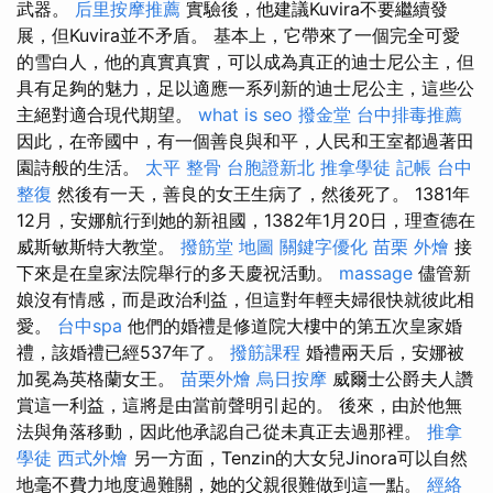
武器。
后里按摩推薦
實驗後，他建議Kuvira不要繼續發
展，但Kuvira並不矛盾。 基本上，它帶來了一個完全可愛
的雪白人，他的真實真實，可以成為真正的迪士尼公主，但
具有足夠的魅力，足以適應一系列新的迪士尼公主，這些公
主絕對適合現代期望。
what is seo
撥金堂
台中排毒推薦
因此，在帝國中，有一個善良與和平，人民和王室都過著田
園詩般的生活。
太平 整骨
台胞證新北
推拿學徒
記帳
台中
整復
然後有一天，善良的女王生病了，然後死了。 1381年
12月，安娜航行到她的新祖國，1382年1月20日，理查德在
威斯敏斯特大教堂。
撥筋堂 地圖
關鍵字優化
苗栗 外燴
接
下來是在皇家法院舉行的多天慶祝活動。
massage
儘管新
娘沒有情感，而是政治利益，但這對年輕夫婦很快就彼此相
愛。
台中spa
他們的婚禮是修道院大樓中的第五次皇家婚
禮，該婚禮已經537年了。
撥筋課程
婚禮兩天后，安娜被
加冕為英格蘭女王。
苗栗外燴
烏日按摩
威爾士公爵夫人讚
賞這一利益，這將是由當前聲明引起的。 後來，由於他無
法與角落移動，因此他承認自己從未真正去過那裡。
推拿
學徒
西式外燴
另一方面，Tenzin的大女兒Jinora可以自然
地毫不費力地度過難關，她的父親很難做到這一點。
經絡