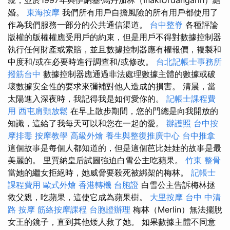
婚。
東海按摩
我們所有用戶自擔風險的所有用戶都使用了
作為我們服務一部分的公共通信渠道。
台中整脊
各種評論
版權的版權權應受用戶的約束，但是用戶不得對數據控制器
執行任何財產或索賠，並且數據控制器應有權報價，複製和
中度和/或在必要時進行調查和/或修改。
台北記帳士事務所
撥筋台中
數據控制器應通過非法處理數據主體的數據或破
壞數據安全性的要求來彌補對他人造成的損害。 清晨，當
太陽進入深夜時，我記得我是如何愛你的。
記帳士課程費
用
西屯肩頸放鬆
在早上散步期間，您的門總是向我開放的
知識，這給了我每天可以和您在一起的愛。
辦護照
台中按
摩排毒
按摩教學
高級外燴
養生與整復推廣中心
台中推拿
這個故事是每個人都知道的，但是這個芭比娃娃的故事是最
美麗的。 里賈納皇后試圖強迫白雪公主吃蘋果。
竹東 整骨
當她的繼女拒絕時，她威脅要殺死被綁架的梅林。
記帳士
課程費用
歐式外燴
香港轉機 台胞證
白雪公主告訴梅林拯
救父親，吃蘋果，這使它成為蘋果樹。
大里按摩
台中 中清
路 按摩
筋絡按摩課程
台胞證辦理
梅林（Merlin）無法擺脫
女王的鏡子，直到其他矮人救了她。 如果數據主體不同意