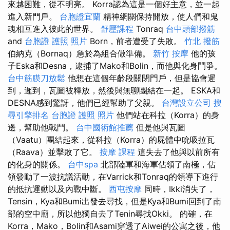
來越困難，從不明亮。 Korra認為這是一個好主意，並一起
進入新門戶。
台胞證宜蘭
精神網關保持開放，使人們和鬼
魂相互進入彼此的世界。
舒壓課程
Tonraq
台中頭部撥筋
and
台胞證 護照 照片
Born，前者遭受了失敗。
竹北 撥筋
伯納克（Bornaq）急於為組合做準備。
新竹 按摩
他的孩
子Eska和Desna，逮捕了Mako和Bolin，而他與化身鬥爭。
台中筋膜刀放鬆
他想在這個年齡段關閉門戶，但是協會遲
到，遲到，瓦圖被釋放，然後與無聊團結在一起。 ESKA和
DESNA感到驚訝，他們已經幫助了父親。
台灣設立公司
搜
尋引擎排名
台胞證 護照 照片
他們站在科拉（Korra）的身
邊，幫助他戰鬥。
台中國術館推薦
但是他與瓦圖
（Vaatu）團結起來，從科拉（Korra）的屍體中吮吸拉瓦
（Raava）並擊敗了它。
按摩 課程
這失去了他與以前所有
的化身的關係。
台中spa
北部陸軍和海軍佔領了南極，佔
領發動了一波抗議活動，在Varrick和Tonraq的領導下進行
的抵抗運動以及內戰中斷。
西屯按摩
同時，Ikki消失了，
Tensin，Kya和Bumi出發去尋找，但是Kya和Bumi回到了南
部的空中廟，所以他獨自去了Tenin尋找Okki。 的確，在
Korra，Mako，Bolin和Asami穿透了Aiwei的公寓之後，他