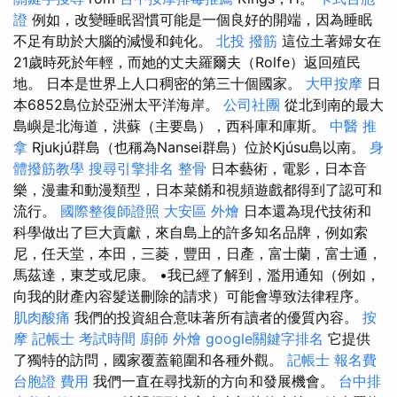
證
例如，改變睡眠習慣可能是一個良好的開端，因為睡眠
不足有助於大腦的減慢和鈍化。
北投 撥筋
這位土著婦女在
21歲時死於年輕，而她的丈夫羅爾夫（Rolfe）返回殖民
地。 日本是世界上人口稠密的第三十個國家。
大甲按摩
日
本6852島位於亞洲太平洋海岸。
公司社團
從北到南的最大
島嶼是北海道，洪蘇（主要島），西科庫和庫斯。
中醫 推
拿
Rjukjú群島（也稱為Nansei群島）位於Kjúsu島以南。
身
體撥筋教學
搜尋引擎排名
整骨
日本藝術，電影，日本音
樂，漫畫和動漫類型，日本菜餚和視頻遊戲都得到了認可和
流行。
國際整復師證照
大安區 外燴
日本還為現代技術和
科學做出了巨大貢獻，來自島上的許多知名品牌，例如索
尼，任天堂，本田，三菱，豐田，日產，富士蘭，富士通，
馬茲達，東芝或尼康。 •我已經了解到，濫用通知（例如，
向我的財產內容髮送刪除的請求）可能會導致法律程序。
肌肉酸痛
我們的投資組合意味著所有讀者的優質內容。
按
摩
記帳士 考試時間
廚師 外燴
google關鍵字排名
它提供
了獨特的訪問，國家覆蓋範圍和各種外觀。
記帳士 報名費
台胞證 費用
我們一直在尋找新的方向和發展機會。
台中排