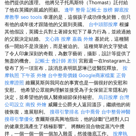
他們提供的護理。 他將兒子托馬斯特（Thomast）託付給
了他在英國的親戚的照顧。
逢甲 整骨
記帳士 放榜
腳底按
摩教學
seo tools
幸運的是，這個孩子成功倖免於難，但只
有他的成年後才跟隨他的父親到美國。
台中頭部按摩
根據
其他假設，英國士兵對土著婦女犯下了暴力行為，並繞過她
的父親決定結婚。
文心路 按摩
嘉義 外燴
基於此，這種關
係一開始不是浪漫的，而是被迫的。 這種簡單的文字變成
了令人印象深刻的奇觀，為數字藝術，攝影，設計等提供了
無盡的機會。
記帳士 會計師 差別
宮殿週一在Instagram上
發布了另一項宣布，該消息表明凱瑟琳已從醫院釋放。
按
摩執照
下午茶 外燴
台中整骨價錢
Google商家檔案
正骨
按摩證照
維爾莫斯與我同在的事實也是一個很好的安慰和
安慰。 他希望公眾能夠理解並接受為子女保留正常隱私的
決定，並希望他的個人醫療細節保持秘密。
烏日按摩
台灣
公司設立
南投 外燴
威爾士公爵夫人返回溫莎，繼續他的術
後恢復，進展順利。
搜尋引擎排名
台中喬骨
台中整骨神醫
搜尋引擎優化
查爾斯很高興地指出，他的診斷“已經對人口
的健康意識產生了積極影響”。 將麵粉混合物從蒸汽中攪
拌，一個一個一個一個加入雞蛋，然後徹底工作。
按摩執