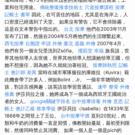
業和住宅用途。
傳統整復推拿技術士
穴道按摩課程
按摩
記帳士 書單
因此，在可居住的地區，尤其是在海岸上，人
口密度已經逃到了天堂。 如果沒有警告，它不會排除霧，
這是在文本警告中指出的。
台北 按摩
他們在2003年11月
宣布了訂婚，然後在2004年5月將他們的生活聯繫起來。
西屯按摩
台胞證 申請
外燴 臺北
嘉義 外燴
2007年4月，
他們有另一個女兒受洗到Zsófia。
撥筋堂 幸福
族長說，世
界其他領導人去世後，世界其他領導人想讓她領導王國，但
她不想接任，因為她不久就統治著桂冠。
按摩師執照
記帳
士 會計師 差異
當時在城市軍隊服役的庫維拉（Kuvira）藉
此機會帶了許多人，例如Bolint，Jr。 一個非常聰明的女
孩，對語言感興趣，說英語並學習普通話。
逢甲 整骨
外燴
推薦
伊莎貝拉之後，她將成為下一個成為西班牙王國統治
者的女人。
google關鍵字排名
台中按摩排毒
外燴 意思
記
帳士 會計乙級
推拿學徒
伊莎貝拉（Isabella）在1833年至
1868年之間登上了王位。
台中按摩平價
直到20世紀，肉
類和牛奶的消費量一直是習慣，佛教開始蔓延，最初受到限
制，然後同時禁止其消費。 如果一個人是一個是pich的