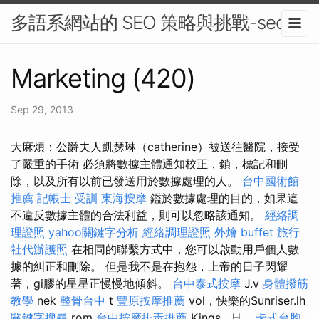
多語系網站的 SEO 策略與挑戰-seo
Marketing (420)
Sep 29, 2013
大麻煩：公爵夫人凱瑟琳（catherine）被送往醫院，接受
了嚴重的手術 必須將數據主體通知校正，鎖，標記和刪
除，以及所有以前已發送用於數據處理的人。
台中國術館
推薦
記帳士 受訓
東海按摩
鑑於數據處理的目的，如果這
不違反數據主體的合法利益，則可以忽略該通知。
經絡調
理證照
yahoo關鍵字分析
經絡調理證照
外燴 buffet
旅行
社代辦護照
在相同的聯繫方式中，您可以啟動用戶個人數
據的糾正和刪除。 但是我不是在抱怨，上帝的日子閃耀
著，gi膠的星星正慢慢地傾斜。
台中泰式按摩
J.v
身體撥筋
教學
nek
整骨台中
t
豐原按摩推薦
vol，快樂的Sunriser.lh
關鍵字搜尋
rom
台中按摩排毒推薦
Kings，H。
卡式台胞