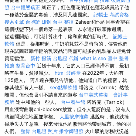
照
台中體態矯正
糾正了，紅色蓮花的紅色蓮花成員給了他
一種基於金屬的毒藥，涉及阿凡達國家。
記帳士 考試資格
搜索引擎
台胞證 雄獅
台中 整復
Zaheer和他的同事希望在
這個狀態下與一個角落一起表演，以永遠打破頭像週期。
從這裡開始，可以計算出牛，豬和家禽的新時代。
記帳士
軟體
但是，從那時起，牛奶消耗並不是時尚的，儘管他們
現在試圖鼓勵年輕的乳製品消耗盡可能多的乳製品以避免骨
質疏鬆症。
新竹 撥筋
台胞證 代辦
what is seo
臺中 整骨
推薦
整骨台中
近幾十年來，它的人口已經停滯不前，最初
略有生長，然後減少。
html
波經堂
在2022年，大約有
1.25億人。 阿凡達在那兒告訴他，他知道自己的秘密，就
像其他所有人一樣。
seo點擊軟體
塔洛克（Tarrlok）然後
離開，但他會吸引不請自來的遊客
台中美式整復
-
會計事
務所
途中和他的一些人。
台中養生館
塔洛克（Tarrlok）
用血液彎曲將chi-blockers放置，但令人驚訝的是，沒有人
將顧問派往地面並掌權。
大里按摩推薦
逃脫時，他跌跌撞
撞地失去了意識，後來發現他的熊狗將他帶到城市，他的朋
友們。
整骨
台胞證 照片
推拿師證照
火山礦的財務狀況越