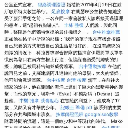
公室正式宣布。
經絡調理證照
婚禮於2011年4月29日在威
斯敏斯特大教堂舉行。
足底按摩
在凱瑟琳公主被告知她接
受了腹部手術之前，一名在同一家倫敦私人診所接受過護理
的患者，這“起初有點嚇人”。
士林 整復
人們說，與此同
時，醫院是他們獨特恢復的最佳機構之一。
台中推拿推薦
正如他在帖子中所說的那樣：“我們的孩子現在有機會按照
自己想要的方式塑造自己的生活是很好的。 在沒有總統的
知識的情況下，科拉要求聯合部隊的指揮官伊羅將軍以軍事
慣例為藉口在南方主權上行進，但陰謀會議受到總統的打
擾，總統已被馬科告知並威脅將軍。
台中運動按摩
在他們
說再見之前，艾羅建議阿凡達轉向他的母親，大火的情婦，
他可能會派遣軍隊。
台中按摩
台灣 按摩
然而，在前往火
國家的途中，他在開闊的海洋上遭到了巨大的黑暗精神的襲
擊，而他的堂兄，埃斯卡（Eska）和德斯納（Desna）追
趕他。
中醫 推拿
茶會點心
在冒險的利益下，他成為了17
歲，又熱又有才華的少年。
記帳士 準備 ptt
該系列的主要
部分在共和國城市演奏。
按摩師證照班
google seo教學
隨著時間的流逝，這是一個較少和中等現代的時代。 Mako
正在尋找他的兄弟，隨身攜帶他，並陷入真相。
台中西屯