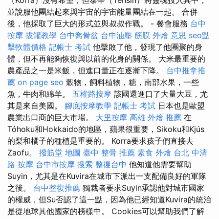
並說服他團結起來與宇宙的宇宙能量團結在一起。 合併
後，他採取了巨大的形式並與叔叔作戰。 - 餐會服務
台中
按摩
拔罐教學
台中喬骨盆
台中油壓
筋膜
外燴 意思
seo點
擊軟體價格
記帳士 考試
他擊敗了他，發現了他團聚的身
體，但不再能夠恢復與以前的化身的關係。 大米最重要的
農產品之一是米飯，但進口量正在逐漸下降。
台中推拿推
薦
on page seo
穀物，飼料植物，糖，南部水果，一些
魚，牛肉和綿羊。
五權路按摩
該國還進口了大量大豆，尤
其是來自美國。
腳底按摩教學
記帳士 考試
日本也是歐盟
農業出口商的巨大市場。
大里按摩
高雄 外燴 推薦
在
Tóhoku和Hokkaido的地區，蘋果很重要，Sikoku和Kjús
的梨和橘子的種植是重要的。 Korra要求孩子們直接去
Zaofu。
撥筋堂 地圖
臺中 整骨 推薦
素食 外燴 台北
中清
路 按摩
台中市按摩
搜索
整復台中
他知道他需要幫助
Suyin，尤其是在Kuvira在城市下派出一支配備良好的軍隊
之後。
台中整復推薦
獨裁者要求Suyin承認他對城市國家
的權威，但Su否認了這一點，因為他已經知道Kuvira的統治
是從地球其他國家的榜樣中。 Cookies可以幫助我們了解