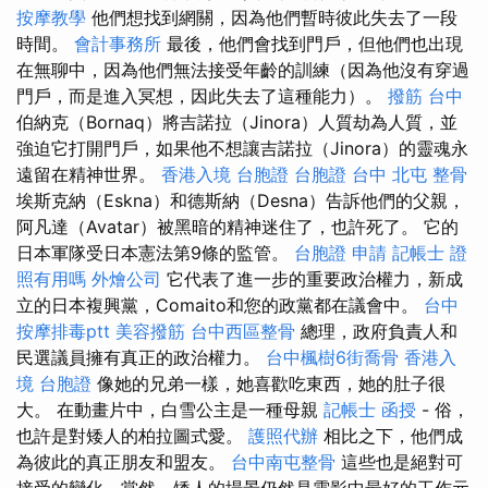
按摩教學
他們想找到網關，因為他們暫時彼此失去了一段
時間。
會計事務所
最後，他們會找到門戶，但他們也出現
在無聊中，因為他們無法接受年齡的訓練（因為他沒有穿過
門戶，而是進入冥想，因此失去了這種能力）。
撥筋 台中
伯納克（Bornaq）將吉諾拉（Jinora）人質劫為人質，並
強迫它打開門戶，如果他不想讓吉諾拉（Jinora）的靈魂永
遠留在精神世界。
香港入境 台胞證
台胞證 台中
北屯 整骨
埃斯克納（Eskna）和德斯納（Desna）告訴他們的父親，
阿凡達（Avatar）被黑暗的精神迷住了，也許死了。 它的
日本軍隊受日本憲法第9條的監管。
台胞證 申請
記帳士 證
照有用嗎
外燴公司
它代表了進一步的重要政治權力，新成
立的日本複興黨，Comaito和您的政黨都在議會中。
台中
按摩排毒ptt
美容撥筋
台中西區整骨
總理，政府負責人和
民選議員擁有真正的政治權力。
台中楓樹6街喬骨
香港入
境 台胞證
像她的兄弟一樣，她喜歡吃東西，她的肚子很
大。 在動畫片中，白雪公主是一種母親
記帳士 函授
- 俗，
也許是對矮人的柏拉圖式愛。
護照代辦
相比之下，他們成
為彼此的真正朋友和盟友。
台中南屯整骨
這些也是絕對可
接受的變化，當然，矮人的場景仍然是電影中最好的工作元