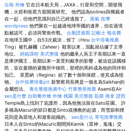
台南 外燴
它在日本航天局，JAXA，行星和空間，開發飛
機，火箭和衛星方面開展研究。 他們認為bolines與獨裁者
在一起，但他們意識到自己已經逃脫了。
脹氣 按摩
wordpress
他們聚在一起越過地球帝國的邊界，但在過境
點被認可，必須與警衛作戰。
台胞證過期
記帳士 報名費
在地球王國中，自53次裁決，侯丁（Hou
台中排毒推薦
Ting）被扎赫爾（Zaheer）殺害以來，混亂就佔據了主導
地位。
經絡課程
美式整復
他的繼承人吳王子長期以來一直
是庫伊國王，長期以來一直受到戴李的影響，被迫從該國移
民，並在曼聯的避難所中移民，那裡的馬科成為他的同伴和
知己。 里賈納（Regina）給了數十個和保鏢，使其成為怪
物。
台中按摩排毒ptt
新警察局長將是一個名為Saikhan的
金屬想法。
養生整復推廣中心
竹東整骨推薦
Asami在Air
seo是什麼
自助餐外燴
外燴 桃園
美式整復 筋膜
推拿 證照
Temple島上找到了庇護所，因為他無法留在Sato莊園。 許
多稱為Macuri的節日都是Sinto或佛教的起源，而雪節和煙
花則是為當地人和遊客組織的。
seo是什么
草屯按摩推薦
日本人在Sinto的Macuric期間與Kamik（眾神，鬼魂）交
流，並為良好的農作物，良好的生意和一個幸福而繁榮的社