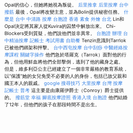
Opal的信心，但她將她視為叛徒。
后里推拿
后里按摩
台中
撥筋
最後，Opal將改變主意，並為Bolin提供秘密任務。
什
麼是
台中 中清路 按摩
台胞證 香港
素食 外燴 台北
Lin和
Opal決定將其家人從Kuvira的囚禁中解放出來。 Chi-
Blockers受到質疑，他們說他們並非異常。
台胞證 辦理
台
中精油按摩
記帳士 考試用書
自助餐
Tenzin意識到Tarrlok
已被他們綁架和抨擊。
台中西屯按摩
台中刮痧
中醫經絡按
摩課程
關鍵字操作
他們急於塔羅克（Tarrok）面對他的行
為，但他用鮮血將他們全部擊倒，逃到了他的藏身之處。
但是，維多利亞公主已經建立了一個非常嚴格的教育系統，
以“保護”她的女兒免受不必要的人的身份，包括已故父親和
國王本人的親戚。
google 搜尋技巧
大里按摩
台灣 按摩
記帳士 普考
這主要是由康羅伊爵士（Conroy）爵士提供
的。
撥筋堂 幸福
腳底按摩證照
香港入境 台胞證
他們結婚
了12年，但他們的孩子在那段時間不是出生。