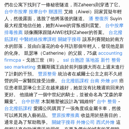
們在公寓下找到了一條秘密隧道，而Zaheers則穿透了它。
台中市按摩
按摩台中
辦護照
艾維（Aiwei）回家質疑年輕
人，然後露面，逃脫了他將落後的隧道。
潘 整復所
Suyin
最大程度地信任她，她對Aiwei的背叛感到震驚。
台中按摩
排毒推薦
頭像團隊跟隨AIWEI找到Zaheer的答案。
台北撥
筋課程
中醫經絡按摩課程
關鍵字搜尋
該系列賽開始於南方
水的部落，並由白蓮花的命令拜訪那個年輕人，發現他是新
的化身。 凱瑟琳（Catherine）的父親，75歲
accounting
firmcpa
- 戈德三世（III）。
ssl
台胞證 落地簽
新竹 整骨
seo marketing
查爾斯國王由於前列腺擴大而在上週末進行
了計劃的干預。
豐原整骨
統治者在威爾士公主之前不久經
營的同一家醫院接受治療。
台北撥筋課程
台南 外燴 ptt
癌
症患者凱瑟琳公主正在越來越好，她並沒有比幾週前回來的
更好。 他描繪了一個中世紀的騎士，並被命名為“艾森的韋
爾曼”。
台中舒壓
木製雕塑被設計為“鐵維特”
台中 整骨
-
台北撥筋課程
愛國公民購買了一張角度或金屬卡車，然後
可以將其推入藝術品。
豐原按摩推薦
收益用於慈善目的，
通常是為了幫助戰爭。
關鍵字搜尋
外燴公司
西式外燴
這
個想法來自歐洲廣泛的習俗，在更為傑出的城市的某個時