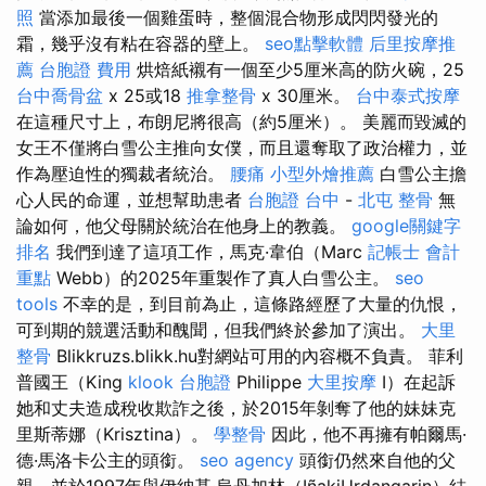
照
當添加最後一個雞蛋時，整個混合物形成閃閃發光的
霜，幾乎沒有粘在容器的壁上。
seo點擊軟體
后里按摩推
薦
台胞證 費用
烘焙紙襯有一個至少5厘米高的防火碗，25
台中喬骨盆
x 25或18
推拿整骨
x 30厘米。
台中泰式按摩
在這種尺寸上，布朗尼將很高（約5厘米）。 美麗而毀滅的
女王不僅將白雪公主推向女僕，而且還奪取了政治權力，並
作為壓迫性的獨裁者統治。
腰痛
小型外燴推薦
白雪公主擔
心人民的命運，並想幫助患者
台胞證 台中
-
北屯 整骨
無
論如何，他父母關於統治在他身上的教義。
google關鍵字
排名
我們到達了這項工作，馬克·韋伯（Marc
記帳士 會計
重點
Webb）的2025年重製作了真人白雪公主。
seo
tools
不幸的是，到目前為止，這條路經歷了大量的仇恨，
可到期的競選活動和醜聞，但我們終於參加了演出。
大里
整骨
Blikkruzs.blikk.hu對網站可用的內容概不負責。 菲利
普國王（King
klook 台胞證
Philippe
大里按摩
I）在起訴
她和丈夫造成稅收欺詐之後，於2015年剝奪了他的妹妹克
里斯蒂娜（Krisztina）。
學整骨
因此，他不再擁有帕爾馬·
德·馬洛卡公主的頭銜。
seo agency
頭銜仍然來自他的父
親，並於1997年與伊納基·烏丹加林（IñakiUrdangarin）結