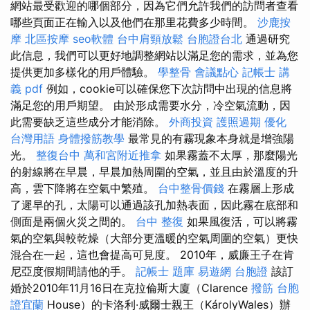
網站最受歡迎的哪個部分，因為它們允許我們的訪問者查看
哪些頁面正在輸入以及他們在那里花費多少時間。
沙鹿按
摩
北區按摩
seo軟體
台中肩頸放鬆
台胞證台北
通過研究
此信息，我們可以更好地調整網站以滿足您的需求，並為您
提供更加多樣化的用戶體驗。
學整骨
會議點心
記帳士 講
義 pdf
例如，cookie可以確保您下次訪問中出現的信息將
滿足您的用戶期望。 由於形成需要水分，冷空氣流動，因
此需要缺乏這些成分才能消除。
外商投資
護照過期
優化
台灣用語
身體撥筋教學
最常見的有霧現象本身就是增強陽
光。
整復台中
萬和宮附近推拿
如果霧蓋不太厚，那麼陽光
的射線將在早晨，早晨加熱周圍的空氣，並且由於溫度的升
高，雲下降將在空氣中繁殖。
台中整骨價錢
在霧層上形成
了遲早的孔，太陽可以通過該孔加熱表面，因此霧在底部和
側面是兩個火災之間的。
台中 整復
如果風復活，可以將霧
氣的空氣與較乾燥（大部分更溫暖的空氣周圍的空氣）更快
混合在一起，這也會提高可見度。 2010年，威廉王子在肯
尼亞度假期間請他的手。
記帳士 題庫
易遊網 台胞證
該訂
婚於2010年11月16日在克拉倫斯大廈（Clarence
撥筋
台胞
證宜蘭
House）的卡洛利·威爾士親王（KárolyWales）辦