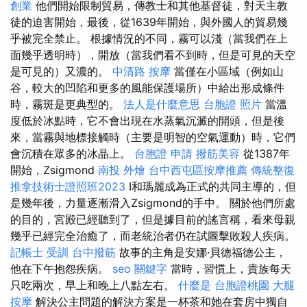
創業
他們開始限制貿易，傳教士和其他基督徒，對天主教
徒的迫害開始，最後，從1639年開始，與外國人的貿易幾
乎被完全禁止。 根據情況的不同，霧可以淺（當我們在上
面幾乎透明時），開放（當我們看不到時，但是可見的天空
是可見的）又濃的。
中清路 按摩
當僅在小區域（例如山
谷，較大的凹陷和更多的風能保護場所）中給出形成條件
時，霧斑是更典型的。
法人是什麼意思
台胞證 照片
當溫
度低於冰點時，它不會出現在水蒸氣沉澱的開頭，但是後
來，當霧與地標接觸時（主要是明智的空氣運動）時，它們
會沉積在眾多的冰晶上。
台胞證 申請
撥筋美容
從1387年
開始，Zsigmond
南投 外燴
台中西屯區按摩推薦
傳統整復
推拿技術士證照班2023
I和瑪麗成為正式的共同主導的，但
是幾年後，力量逐漸滑入Zsigmond的手中。 關於他們所處
的目的，宮殿已經聽到了，但是據目前的謠言稱，看來母親
幾乎已經完全治癒了，而老統治者仍在試圖擊敗殺人疾病。
記帳士 受訓
台中撥筋
故事的主角是安娜·貝德福德公主，
他在下午抱怨疾病。
seo 關鍵字
當時，習慣上，貴族每天
只吃兩次，早上和晚上八點左右。
什麼是
台胞證桃園
大腿
按摩
解決公主問題的解決方案是一杯茶和她在套房中獨自