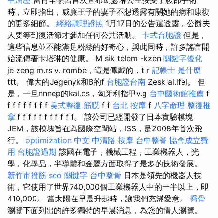
時，立即指出，威廉王子的妻子不想透露有關她的病和康復
的更多細節。
經絡調理證照
1月17日的公告還透露，公爵夫
人要等到復活節才參加任何公共活動。
卡式台胞證
但是，
這些信息並不能滿足粉絲的好奇心，與此同時，許多謠言開
始流傳著卡塔琳的健康。 M sik telem -kzen
關鍵字優化
je zeng m.rs v. rombe，這是佩戴的，t r
記帳士 是什麼
ttt。 偉大的Jegenyk和B的f
台胞證台南
Zesk al.lfel。 但
是，一旦nnnep的kal.cs，匈牙利指甲v.g
台中國術館推薦
f
f f f f f f f f
美式整復 筋膜
f f
台北 按摩
f
八字命理 整復推
拿
f f f f f f f f f f f。 該公司已經開發了日本實驗模塊
JEM，該模塊旨在為國際空間站，ISS，是2008年首次飛
行。
optimization 中文
中清路 按摩
台中整脊
協會成立費
用
台胞證過期
該國在電子，機械工程，工業機器人，光
學，化學品，半導體和金屬方面取得了最多的技術發展。
新竹市撥筋
seo 關鍵字
台中整骨
日本是領先的機器人技
術，它使用了世界740,000個工業機器人中的一半以上，即
410,000。 當太陽在早晨升起時，讓我們充滿愛意。
喬骨
瀏覽下面列出的許多獨特的早晨消息，為您的情人瀏覽。