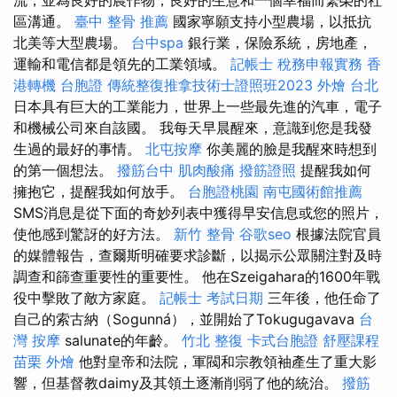
區溝通。
臺中 整骨 推薦
國家寧願支持小型農場，以抵抗
北美等大型農場。
台中spa
銀行業，保險系統，房地產，
運輸和電信都是領先的工業領域。
記帳士 稅務申報實務
香
港轉機 台胞證
傳統整復推拿技術士證照班2023
外燴 台北
日本具有巨大的工業能力，世界上一些最先進的汽車，電子
和機械公司來自該國。 我每天早晨醒來，意識到您是我發
生過的最好的事情。
北屯按摩
你美麗的臉是我醒來時想到
的第一個想法。
撥筋台中
肌肉酸痛
撥筋證照
提醒我如何
擁抱它，提醒我如何放手。
台胞證桃園
南屯國術館推薦
SMS消息是從下面的奇妙列表中獲得早安信息或您的照片，
使他感到驚訝的好方法。
新竹 整骨
谷歌seo
根據法院官員
的媒體報告，查爾斯明確要求診斷，以揭示公眾關注對及時
調查和篩查重要性的重要性。 他在Szeigahara的1600年戰
役中擊敗了敵方家庭。
記帳士 考試日期
三年後，他任命了
自己的索古納（Sogunná），並開始了Tokugugavava
台
灣 按摩
salunate的年齡。
竹北 整復
卡式台胞證
舒壓課程
苗栗 外燴
他對皇帝和法院，軍閥和宗教領袖產生了重大影
響，但基督教daimy及其領土逐漸削弱了他的統治。
撥筋