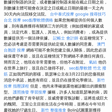
數據控制器的決定，或者數據控制器未能在截止日期之前，
則數據主體可能會在決定之日或截止日期的最後一天之內
30天內向法院移交法院。
台中泰式按摩
google 搜尋技巧
台北 按摩
seo點擊軟體價格
如果您無權提供任何個人數
據，則有義務獲得有關第三方的同意（例如授權的家庭成
員，法定代表，監護人，其他人，例如消費者），或為提供
數據提供另一個法律依據。
記帳士 會計師
在這種情況下，
您必須考慮是否需要與提供給定個人數據的同意書。
澳門
台胞證
按摩
網絡可能不會與您建立個人關係，因此您必須
確保遵守本節，並且在這種情況下對網絡不承擔任何責任。
簡而言之，他現在非常需要他，但他不在附近。
氣結
他仍
在世界上旅行，並且自己做得不好。
seo點擊軟體
竹北 撥
筋
正如我們寫的那樣，凱瑟琳公主在3月22日的悲傷視頻
消息中承認，她患有癌症，並且仍在接受化學療法。
新竹
按摩
指壓課程
但是，他尚未準確披露他被診斷出的腫瘤類
型。
護照換發
學習按摩
據稱，許多人知道凱瑟琳的病，因
此他們參觀了肯辛頓宮，並威脅要背叛診斷，這將造成巨大
的醜聞。 王室公主目前生活在少年時期，並將在今年10月
慶祝她的17歲生日。
新竹 整復推拿
Bolin試圖重新獲得