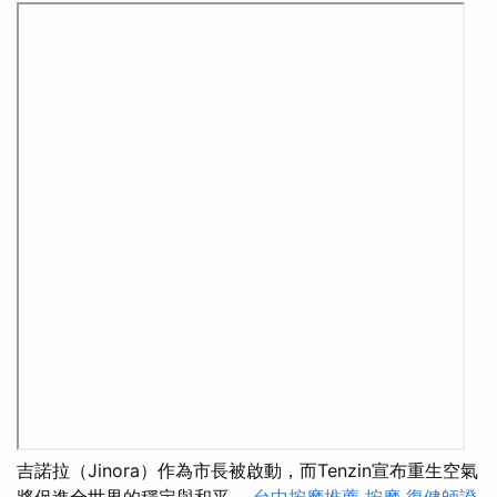
吉諾拉（Jinora）作為市長被啟動，而Tenzin宣布重生空氣
將促進全世界的穩定與和平。
台中按摩推薦
按摩
復健師證