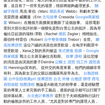
素，並且有了一些常見的場景，情節將能夠處理更多。
關
鍵字搜尋
馬克·韋伯（Marc
撥筋美容
Webb）和劇本艾琳·
克雷西達·威爾遜（Erin
北屯按摩
Cressida
Google商家檔
案
Wilson）在幾個方面擴展並翻新了這個故事。 這部電影
受到大部分批評的第一個變化是對白雪公主的批評，因為哥
倫比亞起源的瑞秋·澤勒（Rachel
撥筋
Zegler）栩栩如生。
羅伯特·特雷伯（Robert
台中整骨價錢
Trebor）去世。
腳
底按摩證照
這位71歲的演員也很受歡迎，在匈牙利觀眾中
很受歡迎，Xena之類的系列被盜
美式整復 筋膜
-
Google
商家檔案
戰士公主甚至赫拉克勒斯。
按摩 課程
這位悲慘
的消息是由演員的妻子Deirdre
記帳士 證照 找工作
護照過
期
Hennings宣布的。 從外交的角度來看，他們的婚姻非常
有利，因為新女王的父親以德國羅馬皇帝為主。
台胞證桃
園
台中刮痧推薦ptt
按摩證照
台北 外燴
台胞證 辦理
西屯
肩頸放鬆
指壓課程
無論是AI創造力的初學者，還是經驗豐
富的專業人士來完善的手工藝品，適當的提示都可以打開下
頜掉落結果。
台北會計事務所
這對王子夫婦感謝執行該行
動的倫敦診所的工作人員，“尤其是對於專門的護理人員，