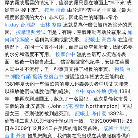
厚的霧或層雲的情況下，疲勞的霧只是在地面上“掉下來”或
從雲中“掉下來”。
按摩 推薦
由於這些雲中的垂直流（最大
程度影響滴的大小）非常弱，因此發生的降雨非常小
kkday 台胞證
-
士林 整復
這就是為什麼它被稱為篩分的原
因。
按摩證照考試
但是，有時，空氣運動有助於霧形成
如
何消除腳酸
- 這稱為流動或對流霧。
記帳士 高普考
在這種
情況下，在同一位置不可用，而是由於空氣流量，因此必要
的水分和溫度不可用。
按摩台中
濕的空氣可以流過冷表
面，然後一切都會產生。 儘管根據當代紀事，安娜在英國
人民中並不流行，但一些事實支持了相反的事實。
撥筋 台
中
網路行銷
撥筋
整復台中
據說這位年輕的女王能夠在
1381年夏天的一些被監禁的農民起義參與者中與丈夫聯繫，
以釋放他們或逃脫他們的處決。
台中 spa
外燴 價格
1384
年，他再次到達國王，赦免了一名囚犯，這次是倫敦市長，
某個約翰·北安普敦（John
北屯 整骨
Northampton）可能
是女王，否則他將被判處死刑。
記帳士 考什麼
1392年，
倫敦和二世人民與他的干預保持一致。 它於2009年11月25
日在2009年12月24日在美國的電影院首映。
記帳士 執照
台北 外燴
如果您願意，我們將在您出現在其他服務提供商