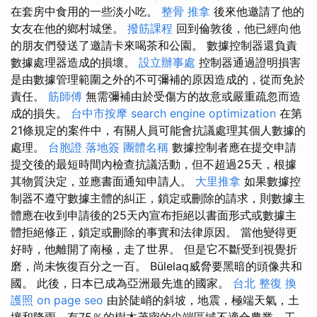
在套房中食用的一些淡小吃。
整骨 推拿
後來他邀請了他的
女友在他的鄉村城堡。
撥筋課程
回到倫敦後，他已經向他
的朋友們發送了邀請卡來喝茶和公園。 數據控制器還負責
數據處理器造成的損壞。
設立辦事處
控制器通過證明損害
是由數據管理範圍之外的不可彌補的原因造成的，從而免於
責任。
筋師傅
無需彌補由於受傷方的故意或嚴重疏忽而造
成的損失。
台中市按摩
search engine optimization
在第
21條規定的案件中，有關人員可能會抗議處理其個人數據的
處理。
台胞證 落地簽
團體名稱
數據控制者應在提交申請
提交後的最短時間內檢查抗議活動，但不超過25天，根據
其物質決定，並應書面通知申請人。
大里推拿
如果數據控
制器不遵守數據主體的糾正，鎖定或刪除的請求，則數據主
體應在收到申請後的25天內宣布拒絕以書面形式或數據主
體拒絕修正，鎖定或刪除的事實和法律原因。 當他變得更
好時，他離開了南極，走了世界。 但是它不斷受到視覺折
磨，尚未恢復百分之一百。 Bülelaq威脅要黑暗的頭像共和
國。 此後，日本已成為亞洲最先進的國家。
台北 整復
換
護照
on page seo
由於陡峭的斜坡，地震，極端天氣，土
壤和降雨，有75％的樹木茂密的尖端區域不適合農業，工