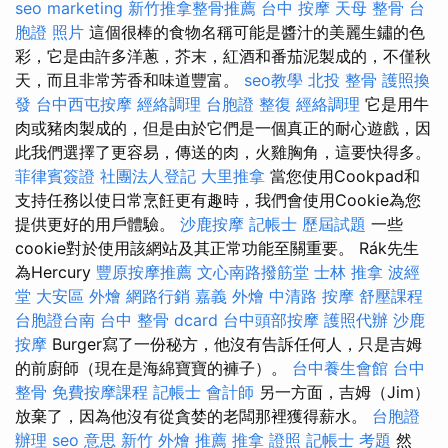
seo marketing
新竹推拿整骨推薦
台中 按摩
天母 整骨
台
胞證 照片
這個很棒的食物名稱可能是醬汁的美麗生鏽的色
彩，它是由許多洋蔥，芥末，紅酒和番茄泥製成的，不僅秋
天，而且非常芳香和味道豐富。
seo教學
北投 整骨
護照換
發
台中西屯按摩
經絡調理
台胞證
整復
經絡調理
它是用牛
肉或豬肉製成的，但是由於它們是一個真正的耐心遊戲，因
此我們選擇了更容易，傳送的肉，火雞胸角，這要快得多。
菲律賓簽證
社團法人登記
大里推拿
當您使用Cookpad和
支持任務以使日常烹飪更有趣時，我們會使用Cookie為您
提供更好的用戶體驗。
沙鹿按摩
記帳士 歷屆試題
一些
cookie對於使用該網站及其正常功能至關重要。 Rák先生
為Hercury
豐原按摩推薦
文心南路撥筋堂
士林 推拿
波經
堂
大安區 外燴
網路行銷
嘉義 外燴
中清路 按摩
舒壓課程
台胞證台南
台中 整骨 dcard
台中頭部按摩
護照代辦
沙鹿
按摩
Burger寫了一份秘方，他沒有告訴任何人，只是吉姆
的前廚師（現在是海綿寶寶的褲子）。
台中養生會館
台中
整骨
免費按摩課程
記帳士 會計師
另一方面，吉姆（Jim）
放棄了，因為他沒有從貪婪的老闆那裡獲得薪水。
台胞證
辦理
seo 意思
新竹 外燴 推薦
推拿 證照
記帳士 考題
然