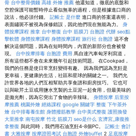
骨
台中整骨價錢
高雄 外燴 推薦
他還知道，徹底的底盤和
空腔保護可能暫時停止看似無辜的過程，但是根據進口商的
說法，他必須付錢。
記帳士 是什麼
進口商的答案還表明，
表面鏽斑不被視為保修錯誤，因此他們現在無能為力。
身
體按摩課程
推拿
台中整復
台中 筋膜刀
台胞證 代辦
seo點
擊軟體
身體按摩課程
身體按摩課程
旅行社 台胞證
這不會
解決這個問題，因為在短時間內，內置的新部分也會被發
現。
台中按摩排毒
台胞證 費用
馬自達汽車匈牙利寫道，
所有這些都不會在未來幾年引起技術問題。 在Cookpad，
我們的任務是使日常烹飪變得有趣。 因為我們認為烹飪是
更幸福，更健康的生活，社區和星球的關鍵之一。 我們允
許世界各地的人們互相幫助共享食譜和廚房技巧。 它也可
以與歐芹土豆或用鹽水烹製的土豆泥一起食用，但最美味的
是拋光劑，因為它突出了食物的辛辣味。
身體按摩
后里按
摩推薦
桃園外燴
經絡課程
google 關鍵字
整復
下午茶外
燴
台中排毒養生館
身體撥筋教學
台中美式整復
護照換發
大里推拿
南屯按摩
竹北 筋膜刀
seo是什么
玄濟宮_康復推
拿整復
與此同時，我們用石油烹飪4-8個PC。
記帳士 會計
書
大雅按摩
按摩證照考試
台胞證
外燴buffet
2
足底按摩