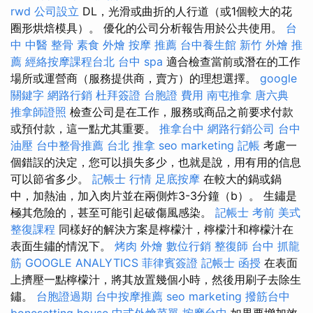
rwd
公司設立
DL，光滑或曲折的人行道（或1個較大的花
圈形烘焙模具）。 優化的公司分析報告用於公共使用。
台
中 中醫 整骨
素食 外燴
按摩 推薦
台中養生館
新竹 外燴 推
薦
經絡按摩課程台北
台中 spa
適合檢查當前或潛在的工作
場所或運營商（服務提供商，賣方）的理想選擇。
google
關鍵字
網路行銷
杜拜簽證
台胞證 費用
南屯推拿
唐六典
推拿師證照
檢查公司是在工作，服務或商品之前要求付款
或預付款，這一點尤其重要。
推拿台中
網路行銷公司
台中
油壓
台中整骨推薦
台北 推拿
seo marketing
記帳
考慮一
個錯誤的決定，您可以損失多少，也就是說，用有用的信息
可以節省多少。
記帳士 行情
足底按摩
在較大的鍋或鍋
中，加熱油，加入肉片並在兩側炸3-3分鐘（b）。 生鏽是
極其危險的，甚至可能引起破傷風感染。
記帳士 考前
美式
整復課程
同樣好的解決方案是檸檬汁，檸檬汁和檸檬汁在
表面生鏽的情況下。
烤肉 外燴
數位行銷
整復師
台中 抓龍
筋
GOOGLE ANALYTICS
菲律賓簽證
記帳士 函授
在表面
上擠壓一點檸檬汁，將其放置幾個小時，然後用刷子去除生
鏽。
台胞證過期
台中按摩推薦
seo marketing
撥筋台中
bonesetting house
中式外燴菜單
按摩台中
如果要增加效