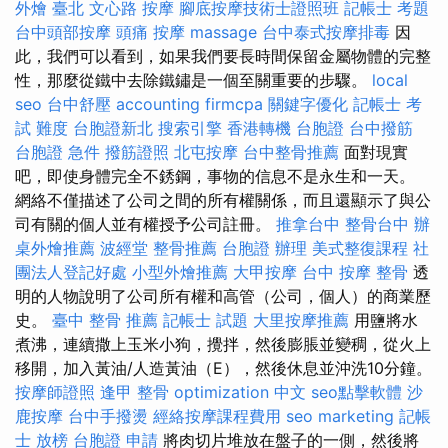
外燴 臺北
文心路 按摩
腳底按摩技術士證照班
記帳士 考題
台中頭部按摩
頭痛 按摩
massage
台中泰式按摩排毒
因
此，我們可以看到，如果我們要長時間保留金屬物體的完整
性，那麼從鐵中去除鐵鏽是一個至關重要的步驟。
local
seo
台中舒壓
accounting firmcpa
關鍵字優化
記帳士 考
試 難度
台胞證新北
搜索引擎
香港轉機 台胞證
台中撥筋
台胞證 急件
撥筋證照
北屯按摩
台中整骨推薦
面對現實
吧，即使身體完全不銹鋼，事物的信息不是永生和一天。
網絡不僅描述了公司之間的所有權關係，而且還顯示了與公
司有關的個人並有權授予公司註冊。
推拿台中
整骨台中
辦
桌外燴推薦
波經堂
整骨推薦
台胞證 辦理
美式整復課程
社
團法人登記好處
小型外燴推薦
大甲按摩
台中 按摩 整骨
透
明的人物說明了公司所有權和高管（公司，個人）的商業歷
史。
臺中 整骨 推薦
記帳士 試題
大里按摩推薦
用鹽將水
煮沸，連續撒上玉米小狗，攪拌，然後膨脹並變稠，從火上
移開，加入黃油/人造黃油（E），然後休息並沖洗10分鐘。
按摩師證照
逢甲 整骨
optimization 中文
seo點擊軟體
沙
鹿按摩
台中手撥燙
經絡按摩課程費用
seo marketing
記帳
士 放榜
台胞證 申請
將肉切片堆放在盤子的一側，然後將