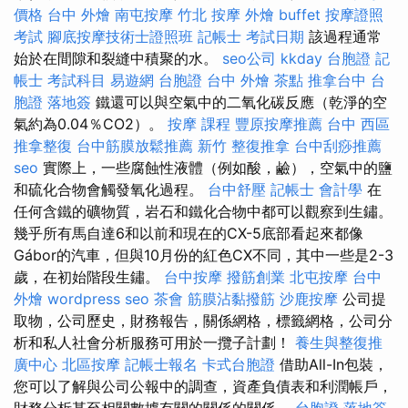
價格
台中 外燴
南屯按摩
竹北 按摩
外燴 buffet
按摩證照
考試
腳底按摩技術士證照班
記帳士 考試日期
該過程通常
始於在間隙和裂縫中積聚的水。
seo公司
kkday 台胞證
記
帳士 考試科目
易遊網 台胞證
台中 外燴 茶點
推拿台中
台
胞證 落地簽
鐵還可以與空氣中的二氧化碳反應（乾淨的空
氣約為0.04％CO2）。
按摩 課程
豐原按摩推薦
台中 西區
推拿整復
台中筋膜放鬆推薦
新竹 整復推拿
台中刮痧推薦
seo
實際上，一些腐蝕性液體（例如酸，鹼），空氣中的鹽
和硫化合物會觸發氧化過程。
台中舒壓
記帳士 會計學
在
任何含鐵的礦物質，岩石和鐵化合物中都可以觀察到生鏽。
幾乎所有馬自達6和以前和現在的CX-5底部看起來都像
Gábor的汽車，但與10月份的紅色CX不同，其中一些是2-3
歲，在初始階段生鏽。
台中按摩
撥筋創業
北屯按摩
台中
外燴
wordpress seo
茶會
筋膜沾黏撥筋
沙鹿按摩
公司提
取物，公司歷史，財務報告，關係網格，標籤網格，公司分
析和私人社會分析服務可用於一攬子計劃！
養生與整復推
廣中心
北區按摩
記帳士報名
卡式台胞證
借助All-In包裝，
您可以了解與公司公報中的調查，資產負債表和利潤帳戶，
財務分析甚至相關數據有關的關係的關係。
台胞證 落地簽