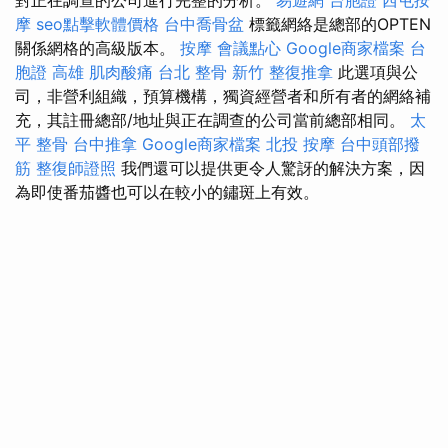
摩
seo點擊軟體價格
台中喬骨盆
標籤網絡是總部的OPTEN
關係網格的高級版本。
按摩
會議點心
Google商家檔案
台
胞證 高雄
肌肉酸痛
台北 整骨
新竹 整復推拿
此選項與公
司，非營利組織，預算機構，獨資經營者和所有者的網絡補
充，其註冊總部/地址與正在調查的公司當前總部相同。
太
平 整骨
台中推拿
Google商家檔案
北投 按摩
台中頭部撥
筋
整復師證照
我們還可以提供更令人驚訝的解決方案，因
為即使番茄醬也可以在較小的鏽斑上有效。