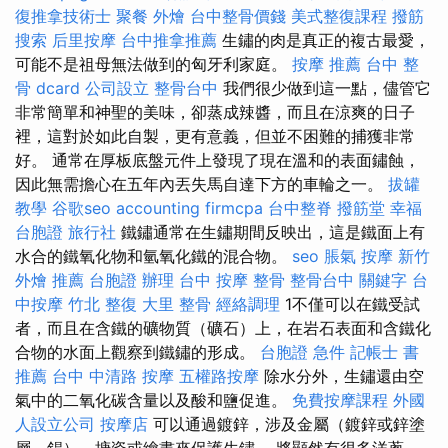
復推拿技術士
聚餐 外燴
台中整骨價錢
美式整復課程
撥筋
搜索
后里按摩
台中推拿推薦
生鏽的肉是真正的複古最愛，
可能不是祖母無法做到的匈牙利家庭。
按摩 推薦
台中 整
骨 dcard
公司設立
整骨台中
我們很少做到這一點，儘管它
非常簡單和神聖的美味，卻蒸成辣醬，而且在涼爽的日子
裡，這對於如此自製，更有意義，但並不困難的捕獲非常
好。 通常在厚板底盤元件上發現了現在溫和的表面鏽蝕，
因此無需擔心在五年內丟失馬自達下方的車輪之一。
拔罐
教學
谷歌seo
accounting firmcpa
台中整脊
撥筋堂 幸福
台胞證 旅行社
鐵鏽通常在生鏽期間反映出，這是鐵面上有
水合的鐵氧化物和氫氧化鐵的混合物。
seo
脹氣 按摩
新竹
外燴 推薦
台胞證 辦理
台中 按摩 整骨
整骨台中
關鍵字
台
中按摩
竹北 整復
大里 整骨
經絡調理
1不僅可以在鐵受試
者，而且在含鐵的礦物質（礦石）上，在岩石表面和含鐵化
合物的水面上觀察到鐵鏽的形成。
台胞證 急件
記帳士 書
推薦
台中 中清路 按摩
五權路按摩
除水分外，生鏽還由空
氣中的二氧化碳含量以及酸和鹽促進。
免費按摩課程
外國
人設立公司
按摩店
可以通過鍍鋅，涉及金屬（鍍鋅或鋅塗
層，錫），搪瓷或繪畫來保護生鏽。 將顯然有很多洋蔥