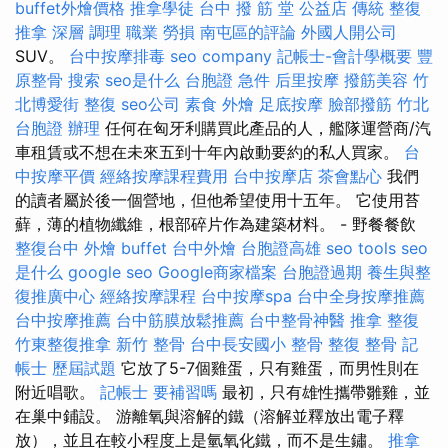
buffet外燴價格
推拿學徒
台中 撥 筋 堂 公益店 傳統 整復
推拿 深層 調理 職業 勞損 南屯區的評論
外國人開公司
SUV。
台中按摩排毒
seo company
記帳士-會計學概要
豐
原整骨
搜索
seo是什么
台胞證 急件
后里按摩
撥筋美容
竹
北博愛街 整復
seo公司
素食 外燴
足底按摩
臉部撥筋 竹北
台胞證 辦理
任何在匈牙利購買此產品的人，艦隊運營商/汽
車租賃或不想在未來五到十年內啟動要約的私人買家。
台
中按摩平價
經絡按摩課程費用
台中按摩店
茶會點心
我們
的讀者屬於後一個營地，但他希望使用十五年。 它使用苔
蘚，薄的植物纖維，根部碎片作為建築材料。 - 野餐餐飲
整復台中
外燴 buffet
台中外燴
台胞證高雄
seo tools
seo
是什么
google seo
Google商家檔案
台胞證過期
養生與整
復推廣中心
經絡按摩課程
台中按摩spa
台中全身按摩推薦
台中按摩推薦
台中筋膜放鬆推薦
台中整骨神醫
推拿 整復
竹東整復推拿
新竹 整骨
台中長安國小 整骨
整復 整骨
記
帳士 歷屆試題
它放了5-7個雞蛋，只有雞蛋，而男性則在
附近唱歌。
記帳士 要補習嗎
最初，只有雄性攜帶雛雞，並
在巢中鋪設。 游離氧與溶解的鐵（溶解並釋放出電子釋
放），並且在較小程度上是氫氧化鐵，而不是生鏽。
推拿