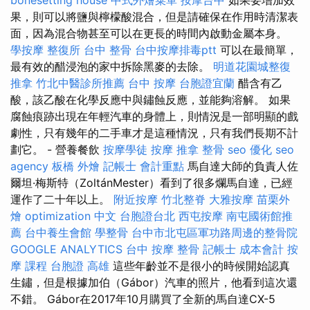
果，則可以將鹽與檸檬酸混合，但是請確保在作用時清潔表
面，因為混合物甚至可以在更長的時間內啟動金屬本身。
學按摩
整復所
台中 整骨
台中按摩排毒ptt
可以在最簡單，
最有效的醋浸泡的家中拆除黑麥的去除。
明道花園城整復
推拿
竹北中醫診所推薦
台中 按摩
台胞證宜蘭
醋含有乙
酸，該乙酸在化學反應中與鏽蝕反應，並能夠溶解。 如果
腐蝕痕跡出現在年輕汽車的身體上，則情況是一部明顯的戲
劇性，只有幾年的二手車才是這種情況，只有我們長期不計
劃它。 - 營養餐飲
按摩學徒
按摩
推拿 整骨
seo 優化
seo
agency
板橋 外燴
記帳士 會計重點
馬自達大師的負責人佐
爾坦·梅斯特（ZoltánMester）看到了很多爛馬自達，已經
運作了二十年以上。
附近按摩
竹北整脊
大雅按摩
苗栗外
燴
optimization 中文
台胞證台北
西屯按摩
南屯國術館推
薦
台中養生會館
學整骨
台中市北屯區軍功路周邊的整骨院
GOOGLE ANALYTICS
台中 按摩 整骨
記帳士 成本會計
按
摩 課程
台胞證 高雄
這些年齡並不是很小的時候開始認真
生鏽，但是根據加伯（Gábor）汽車的照片，他看到這次還
不錯。 Gábor在2017年10月購買了全新的馬自達CX-5