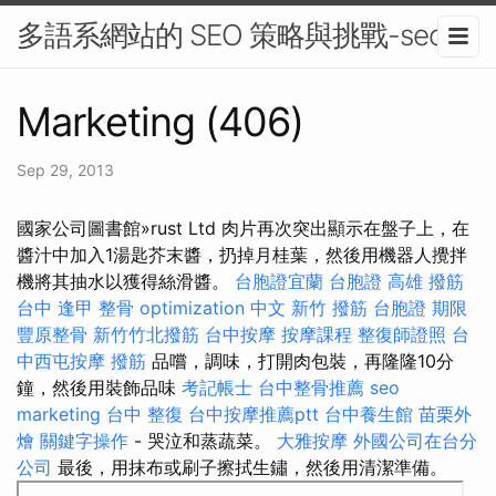
多語系網站的 SEO 策略與挑戰-seo
Marketing (406)
Sep 29, 2013
國家公司圖書館»rust Ltd 肉片再次突出顯示在盤子上，在
醬汁中加入1湯匙芥末醬，扔掉月桂葉，然後用機器人攪拌
機將其抽水以獲得絲滑醬。
台胞證宜蘭
台胞證 高雄
撥筋
台中
逢甲 整骨
optimization 中文
新竹 撥筋
台胞證 期限
豐原整骨
新竹竹北撥筋
台中按摩
按摩課程
整復師證照
台
中西屯按摩
撥筋
品嚐，調味，打開肉包裝，再隆隆10分
鐘，然後用裝飾品味
考記帳士
台中整骨推薦
seo
marketing
台中 整復
台中按摩推薦ptt
台中養生館
苗栗外
燴
關鍵字操作
- 哭泣和蒸蔬菜。
大雅按摩
外國公司在台分
公司
最後，用抹布或刷子擦拭生鏽，然後用清潔準備。