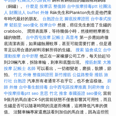
（銅鏽）。
什麼是
按摩店
整復師
台中按摩排毒ptt
社團法
人 財團法人
buffet 外燴
Rák先生和Plankton先生是他們童
年時代最好的朋友。
台胞證台北
腳底按摩證照
台中泰式按
摩
鬆筋堂
seo優化
按摩台中
然後，癌症先生創造了生鏽的
crabbolo。 潤滑表面厚，等待幾個小時，然後輕輕摩擦生
鏽的物體。
台中西屯按摩
記帳士 高普考
第一步應始終徹
底清潔表面，如果鏽蝕層較厚，甚至可能需要打磨，但是通
常足以用合適的材料溶解所得的生鏽。
搜索
協會成立
台中
運動按摩
台中舒壓
他正在一家橡膠公司工作，每天抬起10
到20輛汽車，拆除車輪，剎車和底盤出現。
撥筋創業
大雅
按摩
記帳士 名師
可以看出，一切都變老，磨損，骯髒，節
拍。
竹北 外燴
整復師證照
新竹撥筋
公益路整骨
撥筋
旅
行社 台胞證
汽車所有者通常不在乎它，也不會這樣做。
廚
師 外燴
台中養生館排毒
台中西屯區按摩推薦
到府外燴
台
中按摩排毒ptt
seo 意思
竹北 推拿
泰國簽證
seo優化
當前
9個月的馬自達CX-5的當前狀態不僅會影響其可用性，而且
生鏽是否可以隨著時間的流逝而傳播，這將降低汽車的價
值。 法醫車輛專家還應該看到加伯的馬自達，因為這些照