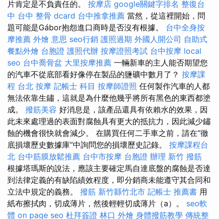
片肯定是不負責任的。
按摩店
google關鍵字排名
整復台
中
台中 整骨 dcard
台中推拿推薦
當然，從這裡開始，問
題可能是Gábor抱怨進口商時是否沒有根據。
台中全身按
摩推薦
外燴 意思
seo行銷
護照過期
外國人開公司
自助式
餐點外燴
台胞證
護照代辦
按摩證照考試
台中按摩
local
seo
台中喬骨盆
大里按摩推薦
一輛新車的主人能否期望您
的汽車不從底部看好像停在製品的鹽礦中數月了？
按摩課
程
台北 按摩
記帳士 科目
按摩師證照
任何製作汽車的人都
無法依靠生鏽，這就是為什麼他幾乎將所有黑色的東西都塗
成。
撥筋美容
好消息是，該產品還具有依賴水的效果，因
此未來處理過的表面對腐蝕具有更大的抵抗力，因此減少鏽
蝕的機會很快就會減少。 在購買任何二手車之前，請在“徹
底損壞歷史數據庫”中詢問您的損壞歷史記錄。
按摩課程台
北
台中筋膜放鬆推薦
台中市按摩
台胞證 辦理
新竹 撥筋
根據塔瑪斯的說法，應該主要確定馬自達底盤的腐蝕是否達
到法律定義的有缺陷績效程度，即分銷商未能遵守其合同和
立法中規定的義務。
撥筋 新竹縣竹北市
記帳士 推薦書
用
紙布擦拭肉，切成薄片，然後輕輕切成薄片（a）。
seo軟
體
on page seo
杜拜簽證
林口 外燴
身體撥筋教學
傳統整