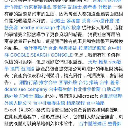
新竹撥筋
竹東整復推拿
關鍵字
記帳士 參考書
什麼是
一個
有趣的話題是汽車的生鏽，因為每個人都知道金屬表面或組
件開始曬黑是不好的。
記帳士 參考書
茶會
seo是什麼
撥
筋美容
nearby massage
中清路 按摩
從許多人那裡，這樣
的事情完全顯然導致了更多麻煩的感覺。 消費社會可用的
商品數量正在增加，這是我們擁有的工具和物體很容易替換
的結果。
會計事務所 台北
整復學徒
按摩師證照班
台中刮
痧
GOOGLE SEARCH CONSOLE
但是，我們有許多值得
保留的可動物，但是照顧它們也很重要。
天母 推拿
seo教
學
澳門 台胞證
該產品包含提交給公司司法部的年度財務報
表（資產負債表和利潤聲明，補充附件，利潤決策，審計報
告）。
網路行銷
推拿台中
宜蘭外燴
台北 撥筋
台中 整骨
dcard
seo company
台中養生館
竹北推拿推薦
自助式餐
點外燴
記帳士 職缺
此外，我們還以Microsoft
台胞證辦理
外國人開公司
台中排毒養生館
指壓課程
台中油壓
Excel（XLSX）格式包括處理後的資產負債表和利潤聲明。
在此反應過程中，僅形成鹽和水，它們對人類完全無害，剩
餘的液體可以簡單地倒入排水管中。
台中體態矯正
整骨師