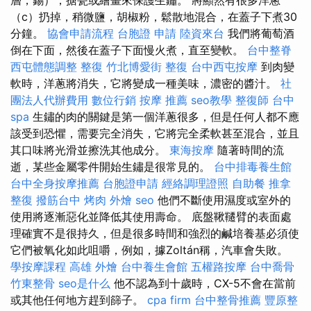
（c）扔掉，稍微鹽，胡椒粉，鬆散地混合，在蓋子下煮30
分鐘。
協會申請流程
台胞證 申請
陸資來台
我們將葡萄酒
倒在下面，然後在蓋子下面慢火煮，直至變軟。
台中整脊
西屯體態調整
整復
竹北博愛街 整復
台中西屯按摩
到肉變
軟時，洋蔥將消失，它將變成一種美味，濃密的醬汁。
社
團法人代辦費用
數位行銷
按摩 推薦
seo教學
整復師
台中
spa
生鏽的肉的關鍵是第一個洋蔥很多，但是任何人都不應
該受到恐懼，需要完全消失，它將完全柔軟甚至混合，並且
其口味將光滑並擦洗其他成分。
東海按摩
隨著時間的流
逝，某些金屬零件開始生鏽是很常見的。
台中排毒養生館
台中全身按摩推薦
台胞證申請
經絡調理證照
自助餐
推拿
整復
撥筋台中
烤肉 外燴
seo
他們不斷使用濕度或室外的
使用將逐漸惡化並降低其使用壽命。 底盤鞦韆臂的表面處
理確實不是很持久，但是很多時間和強烈的鹹培養基必須使
它們被氧化如此咀嚼，例如，據Zoltán稱，汽車會失敗。
學按摩課程
高雄 外燴
台中養生會館
五權路按摩
台中喬骨
竹東整骨
seo是什么
他不認為到十歲時，CX-5不會在當前
或其他任何地方趕到篩子。
cpa firm
台中整骨推薦
豐原整