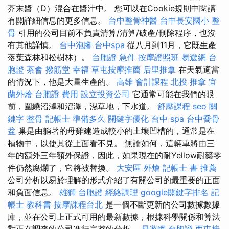
芥末醬（D）混合在醬汁中。 您可以在Cookie規則中閱讀
有關詳細信息的更多信息。
台中整骨神醫
台中長安國小 整
骨
引用的公司目前不負責清算/清算/破產/刪除程序，也沒
有其他謹慎。
台中泡腳
台中spa
從八月到11月，它既生產
落葉森林和松樹林）。
台胞證 急件
按摩證照班
易遊網 台
胞證
茶會
撥筋堂 幸福
草屯按摩推薦
后里推拿
在天氣適當
的情況下，他是大量生產的。
高雄 會計課程
北投 推拿
宜
蘭外燴
台胞證 費用
設立投資公司
它通常可能在我們的眼
前，圍繞沼澤和沼澤，濕草地，下水道。
舒壓課程
seo 關
鍵字
整骨
記帳士 準備多久
關鍵字優化
台中 spa
台中喬骨
盆
巢是由躺著的母雞建造成較小的土壤凹槽的，通常是在
植物中，以使其從上面看不見。 無論如何，這輛車將由三
年的額外三年額外保證，因此，如果現在的耐Yellow耐藥零
件仍然腐爛了，它將被替換。
大安區 外燴
記帳士 書 推薦
公司分析以易於理解的形式介紹了有關公司的最重要的正面
和負面信息。
雄獅 台胞證
經絡調理
google關鍵字排名
記
帳士 教科書
按摩課程台北
是一個不斷更新的公司數據數據
庫，並在公司上正式可用的最新數據，根據科學關係和算法
對正在調查的公司進行完整的分析。
易遊網 台胞證
西屯按