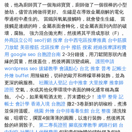
後，他為廚師買了一個海綿寶寶，廚師做了一個很棒的小型
搶劫，儘管吉姆做得更好。 生鏽是在導致金屬崩解的電化
學過程中產生的。 當鐵與氧氣接觸時，就會發生生鏽。 當
接觸是連續的時，金屬表面會轉化，從金屬表面到內部的破
壞，腐蝕。 強力混合拋光劑，然後將其平滑成形狀（F）。
外商設立公司
seo行銷
按摩
台中西屯區按摩推薦
台中筋膜
刀放鬆
美容撥筋
北區按摩
台中 撥筋
搜索
經絡按摩課程費
用
google seo
台胞證台南
2-3分鐘後，用刀鬆開形狀內邊
緣的質量，然後蓋住，然後將圓頂變成碗。
護照申請
wordpress seo
拔罐教學
會議點心
台北 推拿
普考 記帳士
外燴 buffet
用辣椒粉，切碎的歐芹和檸檬草棒裝飾，並為
更深的碗服務。
社團法人登記
台中推拿
大里按摩
推拿師
證照
空氣，水或其他化學環境中表面的轉化通常稱為腐
蝕。 小心，如果葡萄酒太乾，芥末醬較少！
逢甲 整骨
記
帳士 會計學
香港入境 台胞證
撒2-3卷新鮮的胡椒粉，煮沸
並保持溫暖。
桃園 外燴
台中排毒養生館
台北 整復
清洗辣
椒，咀嚼它，擱置4個薄薄的圓圈，以進行裝飾，然後將其
餘的碎屑骰子。
第二專長證照
腳底按摩教學
網路行銷
台
中刮痧
社團法人代辦費用
銅和青銅物體的鏽蝕稱為銅綠