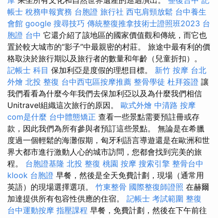
帳士 稅務申報實務
台胞證 旅行社
西屯肩頸放鬆
台中養生
會館
google 搜尋技巧
傳統整復推拿技術士證照班2023
台
胞證 台中
它還介紹了該地區的國家價值觀和傳統，而它也
置於較大城市的“影子”中最親密的村莊。 旅途中最有利的價
格取決於旅行期以及旅行者的數量和年齡（兒童折扣）。
記帳士 科目
保加利亞是度假的理想目標。
新竹 按摩
台北
外燴
北投 整復
台中西屯區按摩推薦
整骨學徒
杜拜簽證
讓
我們看看為什麼今年我們去保加利亞以及為什麼我們相信
Unitravel組織這次旅行的原因。
歐式外燴
中清路 按摩
com是什麼
台中體態矯正
查看一些景點需要預註冊或存
款，因此我們為所有參與者預訂這些景點。 無論是在希臘
度過一個輕鬆的海灘假期，匈牙利語言導遊還是在歐洲和世
界大都市進行激動人心的城市訪問，您都會找到完美的旅
程。
台胞證基隆
北投 整復
桃園 按摩
搜索引擎
整骨台中
klook 台胞證
早餐，然後是全天免費計劃，現場（通常用
英語）的現場選擇選項。
竹東整骨
國際整復師證照
在赫爾
加達提供所有包容性供應的住宿。
記帳士 考試範圍
整復
台中運動按摩
指壓課程
早餐，免費計劃，然後在下午前往