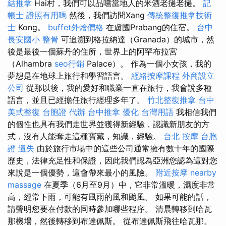
結推拿
Hai村，我們可以品嚐當地人的米酒老撾老撾。
記
帳士 證照有用嗎
然後，我們訪問Xang
傳統整復推拿技術
士
Kong。
buffet外燴價格
在盧國Prabang的住宿。
台中
長安國小 整骨
可追溯到格拉納達（Granada）的城市，然
後是最後一個蘇丹的住所，世界上的阿罕布拉宮
（Alhambra
seo行銷
Palace）。 作為一個小女孩，我的
夢想是在地球上旅行和學習語言。
經絡按摩課程
外商設立
公司
從那以後，我的愛好和職業一直在旅行，我會說多種
語言，並且已經擔任旅行經理多年了。
竹北整復推拿
台中
美式整復
台胞證 代辦
台中推拿
優化 台灣用語
我相信我們
的個性也具有我們走世界並獲得新經驗，認識新朋友的方
式，沒有人能奪走這種寶藏，知識，經驗。
台北 按摩
台胞
證 遺失
由於旅行市場中的這些公司通常擁有數十年的國際
歷史，法律充足性和保證，因此我們認為亞洲您認為這對您
來說是一個優勢，這會帶來最小的風險。
附近按摩
nearby
massage
在夏季（6月至9月）中，它非常溫暖，濕度非常
高，經常下雨，可能有風雨的風和颱風。 如果可能的話，
請聲明您要在付款的同時參加哪些程序。 清晨轉移到哈瓦
那機場，然後轉移到布達佩斯。 從布達佩斯飛往哈瓦那。