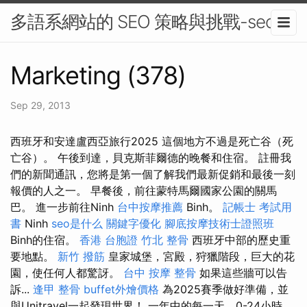
多語系網站的 SEO 策略與挑戰-seo
Marketing (378)
Sep 29, 2013
西班牙和安達盧西亞旅行2025 這個地方不過是死亡谷（死
亡谷）。 午後到達，貝克斯菲爾德的晚餐和住宿。 註冊我
們的新聞通訊，您將是第一個了解我們最新促銷和最後一刻
報價的人之一。 早餐後，前往蒙特馬爾國家公園的關馬
巴。 進一步前往Ninh
台中按摩推薦
Binh。
記帳士 考試用
書
Ninh
seo是什么
關鍵字優化
腳底按摩技術士證照班
Binh的住宿。
香港 台胞證
竹北 整骨
西班牙中部的歷史重
要地點。
新竹 撥筋
皇家城堡，宮殿，狩獵階段，巨大的花
園，使任何人都驚訝。
台中 按摩 整骨
如果這些牆可以告
訴...
逢甲 整骨
buffet外燴價格
為2025賽季做好準備，並
與Unitravel一起發現世界！ 一年中的每一天，0-24小時，