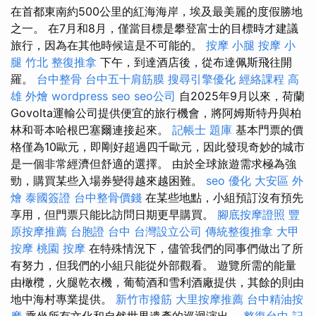
在首都東南約500公里的紅海海岸，埃及最美麗的度假勝地
之一。 在7月和8月，僅當目標是攀登富士的目標時才建議
旅行，因為在其他時候這是不可能的。
按摩 小腿
按摩 小
腿
竹北 整復推拿
下午，到達酒店後，從布達佩斯飛往開
羅。
台中整骨
台中五十肩筋膜
搜尋引擎優化
經絡課程
高
雄 外燴
wordpress seo
seo公司
自2025年9月以來，荷蘭
Govolta運輸公司提供便宜的旅行機會，將阿姆斯特丹與柏
林和哥本哈根巴塞爾連接起來。
記帳士 題庫
基本門票的價
格僅為10歐元，即剛好超過四千歐元，因此發現奇妙的城市
是一個非常經濟但舒適的選擇。 由於全球旅遊需求極為強
勁，購買某些入場券變得越來越困難。
seo 優化
大安區 外
燴
泰國簽證
台中整骨價錢
在某些地點，小組預訂沒有預先
享用，但門票只能比訪問日期更早購買。
腳底按摩證照
豐
原按摩推薦
台胞證 台中
台灣設立公司
傳統整復推拿
大甲
按摩
桃園 按摩
在特殊情況下，儘管我們的同事們做出了所
有努力，但我們的小組只能從外部觀看。 遊覽所需的能量
由橄欖，火腿乾衣機，葡萄酒和雪利酒廠提供，其餘的則由
地中海村專業提供。
新竹市撥筋
大里按摩推薦
台中精油按
摩
乘坐所有文化和自然世界遺產的巡迴演出。
整復台中
記