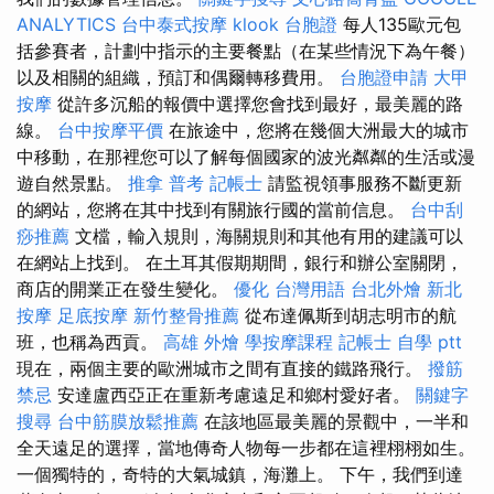
ANALYTICS
台中泰式按摩
klook 台胞證
每人135歐元包
括參賽者，計劃中指示的主要餐點（在某些情況下為午餐）
以及相關的組織，預訂和偶爾轉移費用。
台胞證申請
大甲
按摩
從許多沉船的報價中選擇您會找到最好，最美麗的路
線。
台中按摩平價
在旅途中，您將在幾個大洲最大的城市
中移動，在那裡您可以了解每個國家的波光粼粼的生活或漫
遊自然景點。
推拿
普考 記帳士
請監視領事服務不斷更新
的網站，您將在其中找到有關旅行國的當前信息。
台中刮
痧推薦
文檔，輸入規則，海關規則和其他有用的建議可以
在網站上找到。 在土耳其假期期間，銀行和辦公室關閉，
商店的開業正在發生變化。
優化 台灣用語
台北外燴
新北
按摩
足底按摩
新竹整骨推薦
從布達佩斯到胡志明市的航
班，也稱為西貢。
高雄 外燴
學按摩課程
記帳士 自學 ptt
現在，兩個主要的歐洲城市之間有直接的鐵路飛行。
撥筋
禁忌
安達盧西亞正在重新考慮遠足和鄉村愛好者。
關鍵字
搜尋
台中筋膜放鬆推薦
在該地區最美麗的景觀中，一半和
全天遠足的選擇，當地傳奇人物每一步都在這裡栩栩如生。
一個獨特的，奇特的大氣城鎮，海灘上。 下午，我們到達