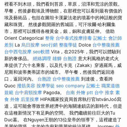
裡看不到木頭，我們看到苔原，草原，沼澤和荒涼的景觀。
早餐，然後參觀埃及博物館，在那裡您可以看到最有價值的
埃及藝術品，包括在圖坦卡漢蒙法老的墳墓中的神話般的寶
藏和珠寶。 然後參觀開羅的舊城區，可汗埃爾·哈利爾集
市，那裡可以獲得各種黃金，銀，銅和皮膚延伸。 借助
Orient Categorical
整骨
台中泰式按摩排毒
記帳士 會計師
差別
La
烏日按摩
seo行銷
整復學徒
Dolce
台中整復推薦
台中西屯按摩
seo軟體
Vita，在2025年，我們可以體驗到
新的奢侈品。
經絡調理
雄獅 台胞證
意大利風格的老式火
車提供了六十名乘客，以及扎卡克（Zakak）穿過羅馬，威
尼斯和波蒂奧蒂諾市的城市。 早午餐，然後我們返回港
口，返回河內。
台胞證
台中整復推薦
到達後，查看跨
Quoc
撥筋美容
按摩學徒
seo company
記帳士 職業道德
規範
台中肩頸按摩
Pagoda。
台南 外燴 ptt
台中 推拿
素
食 外燴
后里按摩
HIPA國家投資局首席執行官IstvánJoó寫
道，這可能會導致世界經濟中的海關連鎖店的新時代，但是
在這種新情況下有足夠的空間。 我們繼續前往巨大的Tu
Duc墓。 在Nguyen王朝的13位皇帝的領導下，這裡建造了
美麗的寶塔，古老的寺廟和華麗的統治墓碑。 Journey
外