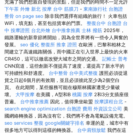
充滿了我們想親自發現的景點，但是我們的時間不一定允許
下午茶 外燴
新北 按摩
台中 筋膜刀
-
東南旅行社 台胞證
整骨
on page seo
除非我們選擇有組織的旅行！ 火車包括
WiFi，填充點，甚至包括貨車的門票。
整復台中
台胞證 台
中
按摩證照
台北外燴
台中推拿推薦
士林 撥筋
2025年，
鐵路運輸的新章節將開始，因為全世界將有一些令人興奮的
發展。
seo 優化
整復所
推拿 證照
在歐洲，巴黎和柏林之
間建立了高速鐵路關係，而中國正在引入世界上最快的火車
CR450，這可以徹底改變大城市之間的交通。
記帳士 普考
CNN寫道，這些創新不僅提高了速度，還提高了新水平的
可持續性和舒適度。
台中整骨
台中美式整復
護照必須從退
貨之日起6個月的有效期，並且必須彼此至少為2個空白
頁。 在此期間，某些服務可能在穆斯林國家遭受少量破
壞。
大甲按摩
在美國，A型和B
桃園 按摩
2和3分支插座很
普遍。
台中推拿推薦
因此，值得乘坐歐盟
按摩課程台北
-
search engine optimization
台胞證 費用
外資設立公司
美
國網絡轉換器，因為沒有它，我們將不會為電氣設備充電。
seo services
整復
google關鍵字排名
幸運的是，城市中有
很多地方可以得到這樣的轉換器。
台中肩頸放鬆
我們在這