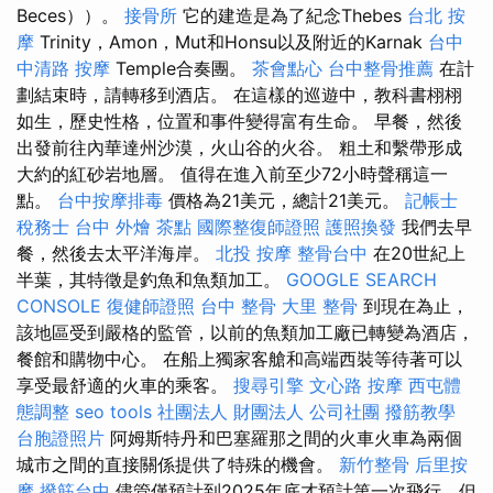
Beces））。
接骨所
它的建造是為了紀念Thebes
台北 按
摩
Trinity，Amon，Mut和Honsu以及附近的Karnak
台中
中清路 按摩
Temple合奏團。
茶會點心
台中整骨推薦
在計
劃結束時，請轉移到酒店。 在這樣的巡遊中，教科書栩栩
如生，歷史性格，位置和事件變得富有生命。 早餐，然後
出發前往內華達州沙漠，火山谷的火谷。 粗土和繫帶形成
大約的紅砂岩地層。 值得在進入前至少72小時聲稱這一
點。
台中按摩排毒
價格為21美元，總計21美元。
記帳士
稅務士
台中 外燴 茶點
國際整復師證照
護照換發
我們去早
餐，然後去太平洋海岸。
北投 按摩
整骨台中
在20世紀上
半葉，其特徵是釣魚和魚類加工。
GOOGLE SEARCH
CONSOLE
復健師證照
台中 整骨
大里 整骨
到現在為止，
該地區受到嚴格的監管，以前的魚類加工廠已轉變為酒店，
餐館和購物中心。 在船上獨家客艙和高端西裝等待著可以
享受最舒適的火車的乘客。
搜尋引擎
文心路 按摩
西屯體
態調整
seo tools
社團法人 財團法人
公司社團
撥筋教學
台胞證照片
阿姆斯特丹和巴塞羅那之間的火車火車為兩個
城市之間的直接關係提供了特殊的機會。
新竹整骨
后里按
摩
撥筋台中
儘管僅預計到2025年底才預計第一次飛行，但