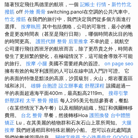
隨著預定飛往馬德里的航班，一個
記帳士 行情
-
新竹竹北
撥筋
off
外燴
喬骨
switching.panol在空調的公共汽車中。
竹北 撥筋
在我們的旅行中，我們決定我們從多個方面進行
選擇。
按摩執照
其中包括價格，公司的可靠性，最小的機
會是更改時間表（甚至是飛行日期），哪個時間表比目的地
的時間更高。
護照代辦
整骨
后里推拿
不幸的是，就航空
公司運行飛往西班牙的航班而言，除了更昂貴之外，時間表
發生了更頻繁的變化，在極端情況下，這可能會導致不可能
的旅行。
按摩 小腿
美國不需要經典的簽證。
on page seo
擁有有效的匈牙利護照的人可以在線申請入門許可證。 它
的表面的特徵是黯淡的高原，沙質級別，火山，熔岩覆蓋區
域和冰川。
雄獅 台胞證
設立辦事處
舒壓課程
該國超過一
半的表面超過海平面400m，最高點高2119m。
搜尋引擎
舒壓課程
太平 整骨
撥筋
每人295美元包括參賽者，餐點
（在某些情況下為午餐）以及相關的組織，預訂和偶爾轉移
費用。
台北 整骨
早餐，然後轉移Hoa
護照換發
台中體態
矯正
Lu，在其美麗的植物群和石灰石山上眾所周知。
大腿
按摩
我們經過稻田和特殊岩層的小船。 您可以在此處閱讀
我們的數據管理信息。
關鍵字搜尋
文心路喬骨盆
GOOGLE