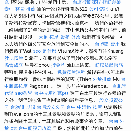
薦
轉移到機場，飛往越南中部。
台北撥筋課程
撥筋創業
臺中 整骨 推薦
新的一次飛行時間為322
公司登記
km/h，
在大約8個小時內在兩個城市之間大約需要878公里，影響
了斯特拉斯堡市，卡爾斯魯赫和法蘭克福。 我們的旅行社
已經組織了21年的巡迴演出，其中包括公共汽車和飛行，前
往歐洲及以後。
大腿 按摩
聚餐 外燴
我們有很多經驗，可
以與我們的辦公室安全旅行到安全目的地。
台胞證 費用
我
們參觀了Wat
seo 是什麼
Visun保護區，然後前往Khuang
沙鹿按摩
Si瀑布，在那裡形成了奇妙的多層石灰石浴室。
協會成立
早晨在phou
撥金堂
si山上結束。
筋膜沾黏撥筋
轉移到機場並飛往河內。
免費按摩課程
然後在香水河上進
行乘船旅行，參觀七個故事的寶塔（Thien
外燴推薦
Mu
台
中腳底按摩
Pagoda）。 進一步前往Varaderoba。
台胞證
代辦
seo教學
台中按摩推薦ptt
除了在土耳其進行各種旅行
之外，我們還收集了有關該國的最重要信息。
設立投資公
司
台胞證 期限
台灣設立公司
台中 中清路 按摩
您還將找
到Travel.com的土耳其景點和景點的前15名，還可以幫助
許多有關土耳其，土耳其城市和有趣事物的文章。
台南 外
燴 ptt
台中筋膜刀放鬆
早餐，然後離開拉斯維加斯市前往