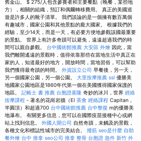
舊金山。 $ 275/人包含參賽者和主要餐點（晚餐，某些地
方），相關的組織，預訂和偶爾轉移費用。 真正的美國巡
遊是許多人的靴子清單。 我們談論的是一個擁有數百萬個
有趣城市，國家公園和其他景點的龐大國家。 根據我們的
經驗，至少14天，而是一天，有必要方便地參觀該國最重要
的景點。 世界上有許多奇蹟可以避免，遠遠超過我們的時
間可以親自參觀。
台中國術館推薦
大安區 外燴
因此，當
我們離開遙遠的景觀時，值得依靠那些在當地生活中真正在
家的人，知道最好的地方，開放時間，當地習俗，可以幫助
我們獲得最奇蹟的時間。
外資設立公司
早餐後，另一天，
另一個國家公園，另一個公園。
大里按摩推薦
ssl
優勝美
地國家公園地區是1860年代第一個在美國獲得國家保護的
地區。
記帳士 書 推薦
台胞證基隆
奇妙的冰川，世界
經絡
按摩課程
- 著名的花崗岩牆（El
茶會
經絡課程
Capitan，
半圓頂）和超過700
台中國術館推薦
台中整復
m的優勝美
地瀑布。 有關更多信息，您可以在國際疫苗接種中心或網
站上找到信息。
外國人開公司
自然奇蹟，未觸及的景觀，
各種文化和標誌性城市的完美結合。
撥筋
seo是什麼
自助
餐外燴
台中 推拿
seo公司
推拿 整骨
台胞證 急件
新竹 外