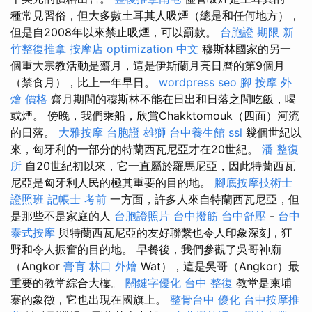
種常見習俗，但大多數土耳其人吸煙（總是和任何地方），
但是自2008年以來禁止吸煙，可以罰款。
台胞證 期限
新
竹整復推拿
按摩店
optimization 中文
穆斯林國家的另一
個重大宗教活動是齋月，這是伊斯蘭月亮日曆的第9個月
（禁食月），比上一年早日。
wordpress seo
腳 按摩
外
燴 價格
齋月期間的穆斯林不能在日出和日落之間吃飯，喝
或煙。 傍晚，我們乘船，欣賞Chakktomouk（四面）河流
的日落。
大雅按摩
台胞證 雄獅
台中養生館
ssl
幾個世紀以
來，匈牙利的一部分的特蘭西瓦尼亞才在20世紀。
潘 整復
所
自20世紀初以來，它一直屬於羅馬尼亞，因此特蘭西瓦
尼亞是匈牙利人民的極其重要的目的地。
腳底按摩技術士
證照班
記帳士 考前
一方面，許多人來自特蘭西瓦尼亞，但
是那些不是家庭的人
台胞證照片
台中撥筋
台中舒壓
-
台中
泰式按摩
與特蘭西瓦尼亞的友好聯繫也令人印象深刻，狂
野和令人振奮的目的地。 早餐後，我們參觀了吳哥神廟
（Angkor
膏肓
林口 外燴
Wat），這是吳哥（Angkor）最
重要的教堂綜合大樓。
關鍵字優化
台中 整復
教堂是柬埔
寨的象徵，它也出現在國旗上。
整骨台中
優化
台中按摩推