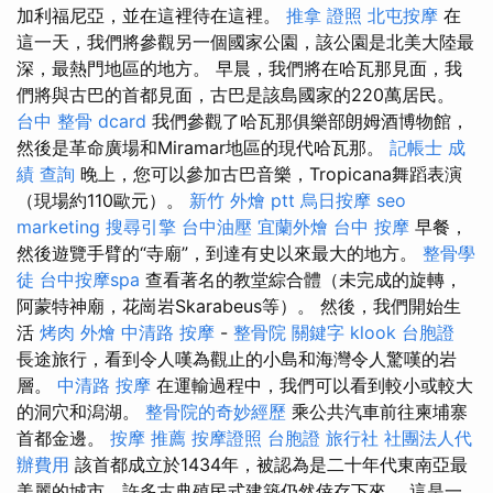
加利福尼亞，並在這裡待在這裡。
推拿 證照
北屯按摩
在
這一天，我們將參觀另一個國家公園，該公園是北美大陸最
深，最熱門地區的地方。 早晨，我們將在哈瓦那見面，我
們將與古巴的首都見面，古巴是該島國家的220萬居民。
台中 整骨 dcard
我們參觀了哈瓦那俱樂部朗姆酒博物館，
然後是革命廣場和Miramar地區的現代哈瓦那。
記帳士 成
績 查詢
晚上，您可以參加古巴音樂，Tropicana舞蹈表演
（現場約110歐元）。
新竹 外燴 ptt
烏日按摩
seo
marketing
搜尋引擎
台中油壓
宜蘭外燴
台中 按摩
早餐，
然後遊覽手臂的“寺廟”，到達有史以來最大的地方。
整骨學
徒
台中按摩spa
查看著名的教堂綜合體（未完成的旋轉，
阿蒙特神廟，花崗岩Skarabeus等）。 然後，我們開始生
活
烤肉 外燴
中清路 按摩
-
整骨院
關鍵字
klook 台胞證
長途旅行，看到令人嘆為觀止的小島和海灣令人驚嘆的岩
層。
中清路 按摩
在運輸過程中，我們可以看到較小或較大
的洞穴和潟湖。
整骨院的奇妙經歷
乘公共汽車前往柬埔寨
首都金邊。
按摩 推薦
按摩證照
台胞證 旅行社
社團法人代
辦費用
該首都成立於1434年，被認為是二十年代東南亞最
美麗的城市，許多古典殖民式建築仍然倖存下來。 這是一