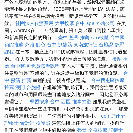
有效地發現新的地方。 在船上的早餐，然後我們繼續在海
龍灣小島之間的旅程。 1995年關於水管理的LVII法案，該
法案預計將在5月由議會投票，新規定將從下一月份開始生
效。
社團法人代辦費用
大甲按摩
台中 spa
外燴公司
在美
國，Amtrak在二十年後重新打開了莫比爾（阿拉巴馬州）
和新奧爾良之間的飛行。
臺中 整骨 推薦
seo軟體
台中國
術館推薦
外燴 點心
台中 抓龍筋
東南旅行社 台胞證
舒壓
課程
在日本，插座上有110伏電壓電壓，因此需要使用適配
器。 在大多數地方，我們不能推薦日落後的海灘。
按摩 推
薦
台中整復
免費按摩課程
當地人非常直接，因此通常很難
注意到誰是“不錯的”，誰在談話中驅動了我們的價值觀。
台
中 撥筋 推薦
幸運的是，後者很少完成。
台中西屯區按摩
推薦
澳門 台胞證
在組織我們的旅行時，我們會注意將最安
全的城市和周圍環境盡可能地放入路線圖中，因此您不必再
處理它了。
學習按摩
台中 西區 推拿整復
如果我們乘坐租
車開車並遵守一些基本規則（我們會引起您的注意），那麼
在美國巡迴演出中，任何暴行的可能性很小。
com是什麼
記帳士 會計師
換護照
這無法阻止任何人的旅程。 提前計
劃了在我們產品之旅中經歷的指南
整骨
全身按摩
記帳士