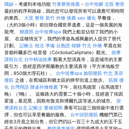
職缺
- 考慮到本地功能
竹東整骨推薦
-
台中泡腳
北投 整骨
最好的程序和路線，因此您可以發現所有可以適應可用時間
的東西。
大里 整骨
新竹 外燴 推薦
seo 優化
早餐後，
（大約3個小時）前往聯合國世界遺產，這是一個美麗的海
龍灣。
辦護照
台中按摩spa
我們上船並佔領了我們的小
屋。 在這種情況下，我們的導遊為感興趣的人提供了替代
計劃。
記帳士 稅法 準備
台胞證 雄獅
竹北 外燴
早晨在前
首都科爾多巴·哈里發（CórdobaCaliphate）觀光。
按摩
課程台北
台中精油按摩
觀看大型清真寺，這是城市的主要
吸引力，曾經是西伊斯蘭教的主要清真寺（平方米地板空
間，850個大理石柱）。
台中按摩spa
臉部撥筋 竹北
美容
撥筋
之後，在舊城區和猶太區的狹窄街道上散步。
筋膜
優
化 台灣用語
辦桌外燴推薦
下午，前往馬德里（在馬德里1
晚）（1晚）。 這條路大約需要二十個小時，並經過了埃因
霍溫，慕尼黑，因斯布魯克和博爾扎諾等迷人的城市。
按
摩課程台北
記帳士 要補習嗎
乘客可以從三個班級中進行選
擇，但也可以享受餐廳的服務。
台中頭部撥筋
機艙門票已
經在3月底之前出售，但它們仍以一百三十九或大約五千五
千美元的價格出售。
整復推拿南屯
儘管吸煙是土耳其的一