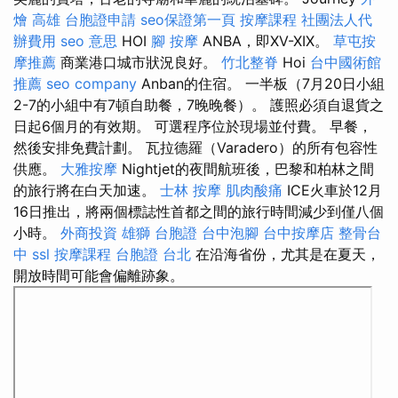
燴 高雄
台胞證申請
seo保證第一頁
按摩課程
社團法人代
辦費用
seo 意思
HOI
腳 按摩
ANBA，即XV-XIX。
草屯按
摩推薦
商業港口城市狀況良好。
竹北整脊
Hoi
台中國術館
推薦
seo company
Anban的住宿。 一半板（7月20日小組
2-7的小組中有7頓自助餐，7晚晚餐）。 護照必須自退貨之
日起6個月的有效期。 可選程序位於現場並付費。 早餐，
然後安排免費計劃。 瓦拉德羅（Varadero）的所有包容性
供應。
大雅按摩
Nightjet的夜間航班後，巴黎和柏林之間
的旅行將在白天加速。
士林 按摩
肌肉酸痛
ICE火車於12月
16日推出，將兩個標誌性首都之間的旅行時間減少到僅八個
小時。
外商投資
雄獅 台胞證
台中泡腳
台中按摩店
整骨台
中
ssl
按摩課程
台胞證 台北
在沿海省份，尤其是在夏天，
開放時間可能會偏離跡象。