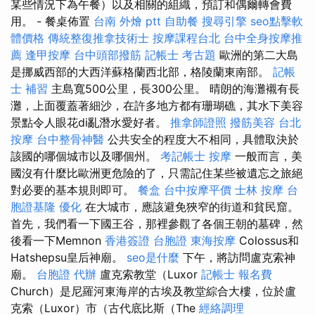
某些情況下為午餐）以及相關的組織，預訂和偶爾轉會費
用。 - 餐桌佈置
台南 外燴 ptt
自助餐
搜尋引擎
seo點擊軟
體價格
傳統整復推拿技術士
按摩課程台北
台中全身按摩推
薦
逢甲按摩
台中頭部撥筋
記帳士 考古題
歐洲的第二大島
是挪威西部的大西洋蘇格蘭西北部，格陵蘭東南部。
記帳
士 補習
主島寬500公里，長300公里。 晴朗的海灘襯有長
灘，上面覆蓋著細沙，在許多地方都有珊瑚礁，其水下美容
景點令人眼花di亂潛水愛好者。
推拿師證照
撥筋美容
台北
按摩
台中整骨神醫
公共安全的程度大不相同，具體取決於
該國的哪個城市以及哪個州。
考記帳士
按摩
一般而言，美
國沒有什麼比歐洲更危險的了，只需記住某些被遺忘之旅絕
對必要的基本規則即可。
餐盒
台中按摩平價
士林 按摩
台
胞證基隆
優化
在大城市，應該避免狹窄的街道和貧民窟。
首先，我們看一下國王谷，那裡參觀了各個王朝的墓碑，然
後看一下Memnon
香港簽證 台胞證
東海按摩
Colossus和
Hatshepsu皇后神廟。
seo是什麼
下午，將訪問盧克索神
廟。
台胞證 代辦
盧克索教堂（Luxor
記帳士 報名費
Church）是尼羅河東海岸的古埃及教堂綜合大樓，位於盧
克索（Luxor）市（古代底比斯（The
經絡調理