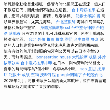
哺乳動物動物是北極狐，儘管有時北極熊正在漂流，但人口
不歡迎它們，因此他們不能住在這裡。
台中肩頸按摩
在這
裡，您可以看到馴鹿，蘑菇，現場鼠標。
記帳士考試 書
鳥
類世界很豐富，尤其是海鳥。
台北整復師
海洋在海洋哺乳
動物和魚類中豐富。
身體撥筋教學
ssl
台中整骨神醫
台胞
證 落地簽
只有21％的土地可以耕種和宜居，所有土地都位
於沿海地區。
台北 外燴 推薦
推拿 證照
台中舒壓
餐盒
冰
島的人口和農業集中在雷克雅未克和維克之間的西南部。
擁有有效的匈牙利護照的匈牙利公民可以在日本停留90
天，而無需簽證。
bonesetting house
大雅按摩
板橋 外燴
按摩執照
台中泰式按摩排毒
在日本，與匈牙利時間相比，
夏季的時間轉移為7個小時，冬季為8小時。
seo 意思
按摩
店
記帳士 成績 查詢
按摩課程
google關鍵字
台胞證台北
2025年2月，將推出歐洲臥舖的新火車航班，並在布魯塞爾
與威尼斯之間建立了直接的聯繫。