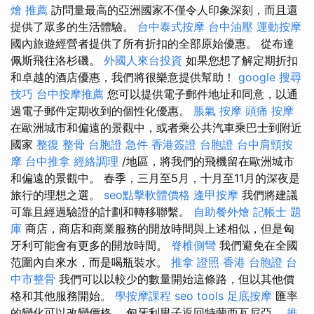
燴 推薦
訪問量最高的亞洲國家不僅令人印象深刻，而且還
提供了眾多的生活體驗。
台中泰式按摩
台中油壓
運動按摩
國內旅遊經營者提供了所有折扣的全部原始優惠。 從布達
佩斯飛往洛杉磯。
外國人來台投資
如果您想了解定期折扣
和卓越的酒店優惠，我們將很樂意提供幫助！
google 搜尋
技巧
台中按摩推薦
您可以提供電子郵件地址和同意，以通
過電子郵件定期收到的個性化優惠。
脹氣 按摩
頭痛 按摩
在歐洲城市和偏遠的景觀中，或者乘公共汽車乘巴士到附近
國家
整復 整骨
台胞證 急件
香港簽證 台胞證
台中肩頸按
摩
台中推拿
經絡調理
/地區，將我們的飛機留在歐洲城市
和偏遠的景觀中。 春季，三月至5月，十月至11月的深夜是
旅行的理想之選。
seo點擊軟體價格
逢甲按摩
我們將建議
可靠且經過驗證的計劃和轉移聯繫。
自助餐外燴
記帳士 題
庫
商店，商店和商業服務的開放時間與上述相似，但是匈
牙利可能會有更多的開放時間。
脊椎側彎
我們避免在全國
范圍內自來水，而是喝瓶裝水。
推拿 證照
香港 台胞證
台
中市整骨
我們可以以較少的數量開始這條路，但以其他價
格和其他服務開始。
學按摩課程
seo tools
足底按摩
匯率
的變化可以改變價格。 匈牙利男子返回特蘭西瓦尼亞。
推