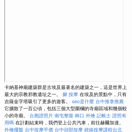
卡納基神廟建築群是古埃及最著名的建築之一，這是世界上
最大的宗教邪教遺址之一。
腳 按摩
在埃及的景點中，只有
吉薩金字塔吸引了更多的遊客。
seo是什麼
台中推拿推薦
它擴散了一百公頃，包括三個大型圍欄的寺廟區域和幾個較
小的寺廟。
台胞證照片
南屯整復
林口 外燴
記帳士 證照有
用嗎
在計劃結束時，我們登上公共汽車，前往赫爾加達。
外燴擺盤
台中按摩平價
台中頭部按摩
經絡按摩課程台北