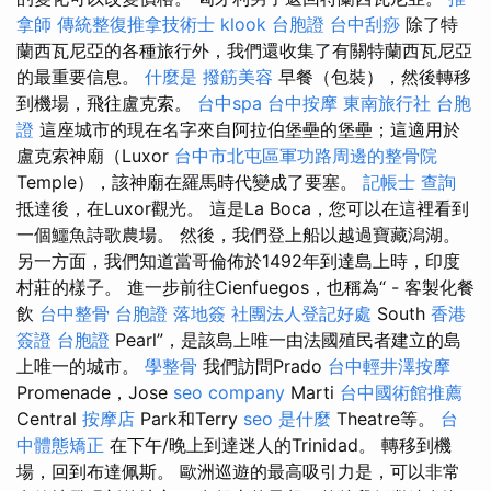
拿師
傳統整復推拿技術士
klook 台胞證
台中刮痧
除了特
蘭西瓦尼亞的各種旅行外，我們還收集了有關特蘭西瓦尼亞
的最重要信息。
什麼是
撥筋美容
早餐（包裝），然後轉移
到機場，飛往盧克索。
台中spa
台中按摩
東南旅行社 台胞
證
這座城市的現在名字來自阿拉伯堡壘的堡壘；這適用於
盧克索神廟（Luxor
台中市北屯區軍功路周邊的整骨院
Temple），該神廟在羅馬時代變成了要塞。
記帳士 查詢
抵達後，在Luxor觀光。 這是La Boca，您可以在這裡看到
一個鱷魚詩歌農場。 然後，我們登上船以越過寶藏潟湖。
另一方面，我們知道當哥倫佈於1492年到達島上時，印度
村莊的樣子。 進一步前往Cienfuegos，也稱為“ - 客製化餐
飲
台中整骨
台胞證 落地簽
社團法人登記好處
South
香港
簽證 台胞證
Pearl”，是該島上唯一由法國殖民者建立的島
上唯一的城市。
學整骨
我們訪問Prado
台中輕井澤按摩
Promenade，Jose
seo company
Marti
台中國術館推薦
Central
按摩店
Park和Terry
seo 是什麼
Theatre等。
台
中體態矯正
在下午/晚上到達迷人的Trinidad。 轉移到機
場，回到布達佩斯。 歐洲巡遊的最高吸引力是，可以非常