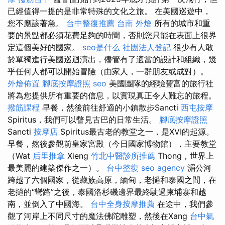
已經值得一提的是非常特殊的文化之旅。 在美國巡遊中，
您不應該著急。
台中整復推薦
台南 外燴
所有的城市和重
要的景點都必須花費足夠的時間，否則您只能在表面上很界
定這個美好的國家。
seo是什么
社團法人登記
很少有人敢
於單獨進行美國巡迴演出，儘管有了適當的設計和組織，幾
乎任何人都可以開始冒險（由家人，一群朋友或成對）。
外燴佈置
腳底按摩證照
seo
美國團隊的經驗豐富的旅行社
將為您提供所有重要的信息，以實現真正令人難忘的旅程。
撥筋課程
早餐，然後前往舒適的小鎮散步Sancti
西屯按摩
Spiritus，我們可以瞥見古巴的日常生活。
腳底按摩證照
Sancti
按摩店
Spiritus最古老的教堂之一，是XVI的起源。
早餐，然後參觀前皇家宮殿（今日國家博物館），主要教堂
（Wat
后里推拿
Xieng
竹北中醫診所推薦
Thong，世界上
最美麗的建築傑作之一）。
台中整復
seo agency
湄公河
跨越了六個國家，從藏族高原，緬甸，老撾和泰國之間，在
老撾的“彎路”之後，泰國洛杉磯邊界最終駛過柬埔寨和越
南，並倒入了中國海。
台中全身按摩推薦
在途中，我們參
觀了河岸上不同尺寸的魔法佛陀雕塑，然後在Xang
台中氣