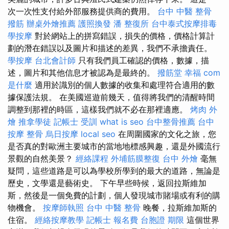
次一次性支付給外部服務提供商的費用。
台中 中醫 整骨
撥筋
辦桌外燴推薦
護照換發
潘 整復所
台中泰式按摩排毒
學按摩
對於網站上的拼寫錯誤，損失的價格，價格計算計
劃的潛在錯誤以及圖片和描述的差異，我們不承擔責任。
學按摩
台北會計師
只有我們員工確認的價格，數據，描
述，圖片和其他信息才被認為是最終的。
撥筋堂 幸福
com
是什麼
適用於識別的個人數據的收集和處理符合適用的數
據保護法規。 在美國巡遊前幾天，值得將我們的清醒時間
調整到那裡的時區，這樣我們就不必在那裡適應。
烤肉 外
燴
推拿學徒
記帳士 受訓
what is seo
台中整骨推薦
台中
按摩 整骨
烏日按摩
local seo
在周圍國家的文化之旅，您
是否真的對歐洲主要城市的當地地標感興趣，還是外國流行
景觀的自然美景？
經絡課程
外埔筋膜整復
台中 外燴
毫無
疑問，這些道路是可以為學校所學到的最大的道路，無論是
歷史，文學還是藝術史。 下午早些時候，返回拉斯維加
斯，然後是一個免費的計劃，個人發現城市賭場或有利的購
物機會。
按摩師執照
台中 中醫 整骨
晚餐，拉斯維加斯的
住宿。
經絡按摩教學
記帳士 報名費
台胞證 期限
這個世界