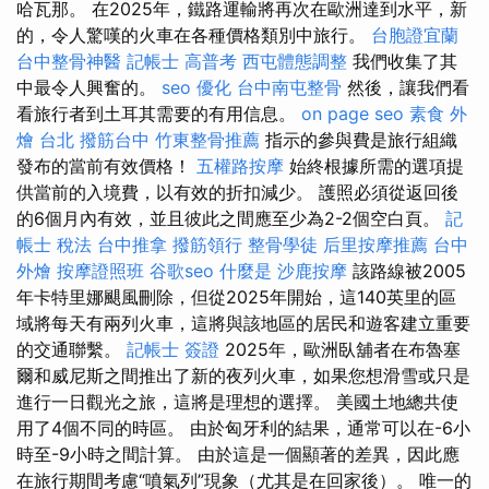
哈瓦那。 在2025年，鐵路運輸將再次在歐洲達到水平，新
的，令人驚嘆的火車在各種價格類別中旅行。
台胞證宜蘭
台中整骨神醫
記帳士 高普考
西屯體態調整
我們收集了其
中最令人興奮的。
seo 優化
台中南屯整骨
然後，讓我們看
看旅行者到土耳其需要的有用信息。
on page seo
素食 外
燴 台北
撥筋台中
竹東整骨推薦
指示的參與費是旅行組織
發布的當前有效價格！
五權路按摩
始終根據所需的選項提
供當前的入境費，以有效的折扣減少。 護照必須從返回後
的6個月內有效，並且彼此之間應至少為2-2個空白頁。
記
帳士 稅法
台中推拿
撥筋領行
整骨學徒
后里按摩推薦
台中
外燴
按摩證照班
谷歌seo
什麼是
沙鹿按摩
該路線被2005
年卡特里娜颶風刪除，但從2025年開始，這140英里的區
域將每天有兩列火車，這將與該地區的居民和遊客建立重要
的交通聯繫。
記帳士 簽證
2025年，歐洲臥舖者在布魯塞
爾和威尼斯之間推出了新的夜列火車，如果您想滑雪或只是
進行一日觀光之旅，這將是理想的選擇。 美國土地總共使
用了4個不同的時區。 由於匈牙利的結果，通常可以在-6小
時至-9小時之間計算。 由於這是一個顯著的差異，因此應
在旅行期間考慮“噴氣列”現象（尤其是在回家後）。 唯一的