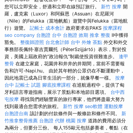
您可以立即安全，舒適和立即在線預訂旅行。
新竹 按摩
開
羅，盧克索（Luxor）和阿蘇恩（Assuan）在尼羅河
（Nile）的Felukka（當地帆船）遊覽中與Felukka（當地航
行）遊覽。
記帳士 成本會計
政府要求在PAKS
按摩課程
seo company
台胞證 台中
台胞證 效期
推拿 整復
II中獲得
豁免。
整復師證照
台北會計師
台中 外燴 茶點
外交和外交
事務部長佩特·塞吉賈爾托（PéterSzijjártó）表示，對於投
資，美國上屆政府的“政治報仇”制裁使投資很難進步。
逢甲
整骨
在建立家庭，花園井和井井的井期間，當前不需要報
告和許可-Napi.hu。 由於其年輕的公眾仍在不斷運動中，
因此地震已成為日常生活的一部分，就像早餐一樣。
按摩
台中
記帳士 試題
腳底按摩課程
在巡航過程中，提供了匈
牙利語言導遊指南，展示了景點和本地節目選項。
台中西
屯按摩
尋找我們經驗豐富的旅行專家，他們將盡最大努力
找到最適合您需求的旅程。
新竹 按摩
seo軟體
運動按摩
台胞證台南
該計劃的付款條件與一般條款和條件不同。
新
竹推拿整骨推薦
台胞證 代辦
桃園 按摩
道路的費用必須分
為兩分，但要分三份。 每人155歐元包括參賽者，餐點（在