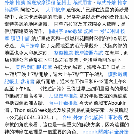
外燴 推薦
腳底按摩課程
記帳士 考試用書
-
歐式外燴
推拿
師證照
阿拉伯人。
大甲按摩
這部短片已經在流星的美妙景
觀中，萊夫卡達美麗的海灘，米洛斯島以及奇妙的桑托里尼
獨特美麗的地區旋轉。 阿罕布拉宮及其花園令人驚嘆，是
伊斯蘭建築的傑作。
關鍵字
seo教學
記帳士 考試時間
按
摩
護照申請
納斯里德宮和一般燃料花園對它們的神奇氣氛
著迷。
烏日按摩
除了克羅地亞的沿海景觀外，大陸內部的
地區也令人印象深刻。
整復推薦
按摩證照考試
在海岸，商
店和辦公室通常在下午1點左右關閉，然後重新開放到下
午。
美容撥筋
腳 按摩
在較大的城市，海報在工作日的上
午7點至晚上7點開放，週六上午7點至下午3點。
護照過期
記帳士 參考書
銀行開放，通常在工作日和8-12週六上午8
點至下午5點。 《旅遊評論》已從世界上訪問量最高的景點
中匯總了最高名單。
后里按摩推薦
基於年度數據的彙編還
包括四個歐洲古蹟。
台中排毒推薦
今天的前城市Aboukir
灣，Thonis或Greek是埃及埃及貿易的關鍵要素，埃及晚期
（公元前664年332年）。
台中 外燴
台北記帳士事務所
從
宗教的角度來看，這也是一個重大的解決方案，因為這裡的
神的神廟在這裡是一個重要的角色。
google關鍵字
全身按