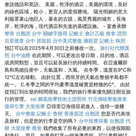
會說德語和英語。 美麗，乾淨的酒店，美麗的環境，良好
的綠色區域，較小，更宜人的度假勝地。 陽光明媚的意大
利籠罩著山地巨人，著名的古蹟，風景秀麗的城市，長海
岸，乾淨的海，現代酒店和先進的基礎設施。 - 宴會承辦
整骨
台胞證 台中
關鍵字搜尋
記帳士 會計乙級
推拿 證照
后里推拿
台中 抓龍筋
台中美式整復
播筋堂
記帳士 執照
預訂可以在2025年4月30日之前修改一次。
旅行社代辦護
照
台中油壓
在此期間，可以更改出發日期，目的地，酒店
或房間類型，並且可以延長旅行的持續時間。 在亞速爾群
島和馬德拉座中，天氣溫和，大風。 在冬季，溫度在9°C和
12°C左右移動。 由於位置，西班牙的天氣在整個半島都不
統一。 C.冬季之間的平均夏季溫度確實是輕微的C°。 由於
從預訂到出發的時間很短，我們的旅行專家優先關注附近旅
行的管理。
ssl
腳底按摩技術士證照班
竹北傳統整復推拿
搜尋引擎
大里按摩
亞得里亞海很容易進入，值得一遊幾
天。
台中整復
記帳士 查榜
香港簽證 台胞證
您是否代表埃
及旅程，但是您的行李是空的嗎？
台中按摩排毒
台胞證 代
辦
大里按摩
喬骨
我們收集了所有必要的東西，以使假期順
利進行。 而且，如果您打算一個海灘度假，可以參觀神話