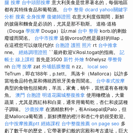
腿 按摩
台中頭部按摩
意大利美食是世界著名的，每個地區
都有其特殊食品和葡萄酒。
台中 整骨 dcard
yahoo關鍵字
分析
搜索
全身按摩
復健師證照
在意大利度假期間，新鮮
的披薩和麵食是必須的，尤其是那不勒斯。 道格·道格
（Douga
學按摩
Douga）以r.mai
台中 整骨
korb.l的剩餘
廢墟而聞名。
台中市按摩
這個voros仍然是最好的lllap，
在這裡您可以做現代的t
台胞證 護照 照片
rt
台中推拿
nne。
經絡調理證照
``最終歡迎V.Rosl.togat的指南。
記
帳士 線上課程
首先是3500
新竹 外燴
frõhelysz
學整骨
nh
台灣 按摩
zat
外埔筋膜整復
n zz。
local seo
TeTrum，即在188年，p.tett。 馬洛卡（Mallorca）以許多
當地食品特色菜和傳統西班牙美食而聞名。
台中泰式按摩
典型的食物包括豬肉，羊羔，家禽，蝸牛，當然還有各種海
魚。
澳門 台胞證
明道花園城整復推拿
使用橄欖油，大量
蔬菜，尤其是西紅柿和白菜，通常用葡萄乾，杏仁和皮諾種
子調味。
沙鹿按摩
在酒精飲料中，有Anisepal或Palo，但
是Mallorca葡萄酒，新鮮擠壓的橙汁和杏仁牛奶很受歡迎。
台中按摩推薦ptt
經絡課程
台中整復推薦
on page seo
多
虧了數千年的歷史，它帶著夢幻般的宮殿和考古遺址，巨大