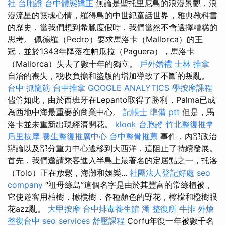
社 台胞證
台中體態矯正
無論是聖托里尼島的浪漫景觀，浪
漫流星的靈魂心情，羅得島的中世紀童話世界，雅典教科書
的歷史，當我們想到希臘度假時，我們當然不會選擇糟糕的
思考。 佩德羅（Pedro）要求馬洛卡（Mallorca）的王
冠，並於1343年降落在帕瓜拉（Paguera），馬洛卡
（Mallorca）失去了數十年的獨立。
戶外婚禮
士林 推拿
自治的喪失，稅收負擔和盜版的增加導致了不斷的叛亂。
台中 抓龍筋
台中推拿
GOOGLE ANALYTICS
學按摩課程
儘管如此，由於西班牙在Lepanto取得了勝利，Palma已成
為西地中海最重要的商業中心。
記帳士 準備 ptt
但是，馬
洛卡並未重新出現經濟開花。
klook 台胞證
竹北整復推拿
后里按摩
養生整復推廣中心
台中整骨推薦
事件，內部政治
辯論以及部分重力中心遷移到大西洋，這阻止了持續發展。
首先，我們邀請乘客進入半島上最著名的定居點之一，托洛
（Tolo）正在放鬆，海灘和娛樂...
社團法人登記好處
seo
company
“祖母綠島”這個名字是由於其豐富的常綠植被，
它使遊客用柏樹，橄欖樹，各種顏色的野花，檸檬和橙樹眼
花azz亂。
大甲按摩
台中排毒養生館
潘 整復所
牛排 外燴
整復台中
seo services
舒壓課程
Corfu年復一年被數千名