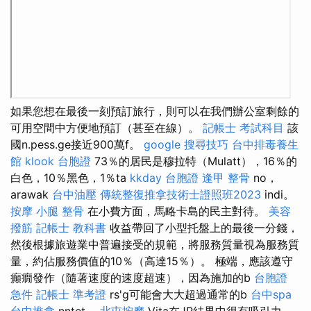
如果您想在最後一刻預訂旅行，則可以在我們辦公室剩餘的
可用空間中方便地預訂（甚至在線）。
記帳士 考試科目
該
國n.pess.ge接近900萬f。
google 搜尋技巧
台中排毒養生
館
klook 台胞證
73％的居民是穆拉特（Mulatt），16％的
白色，10％黑色，1％ta
kkday 台胞證
逢甲 整骨
no，
arawak
台中油壓
傳統整復推拿技術士證照班2023
indi。
按摩 小腿
整骨
在小費方面，馬略卡島的民主對待。
美容
撥筋
記帳士 教科書
收益帶回了小型托盤上的最後一分錢，
然後根據旅遊業中普遍接受的規範，將服務質量視為服務質
量，約佔服務價值的10％（高達15％）。 極端，應該遵守
癲癇發作（隨著速度的速度超速），因為施加的b
台胞證
急件
記帳士 準考證
rs'g可能會大大超過通常的b
台中spa
台中推拿
nntet。
北屯按摩
Vita在JR結果中很有吸引力。