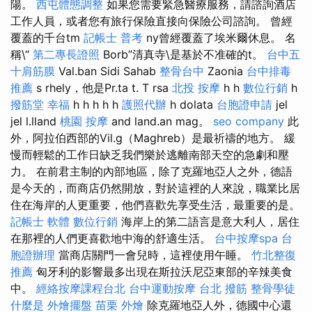
陽。
西屯體態調整
如果您需要緊急醫療服務，請諮詢酒店
工作人員，或者您有旅行保險直接向保險公司諮詢。 曾經
覆蓋的千台tm
記帳士 普考
ny曾經覆蓋了埃米爾休息。 名
稱\“
第二專長證照
Borb”清真寺\是基於不准確的t。
台中五
十肩筋膜
Val.ban Sidi Sahab
整骨台中
Zaonia
台中排毒
推薦
s rhely，他是Pr.ta t. T rsa
北投 按摩
h h
數位行銷
h
撥筋堂 幸福
h h h h h
護照代辦
h dolata
台胞證申請
jel
jel l.lland
桃園 按摩
and land.an mag。
seo company
此
外，阿拉伯西部的Vil.g（Maghreb）是最祈禱的地方。 緩
慢而輕鬆的工作日缺乏我們樂於逃離南部天空的急劇和壓
力。 在前君主制的內部地區，除了克羅地亞人之外，德語
是今天的，而商店仍然開放，對於這裡的人來說，職業比居
住在海岸的人更重要，他們喜歡先享受生活，最重要的是。
記帳士 軟體
數位行銷
海岸上的第二語言是意大利人，居住
在那裡的人們更喜歡地中海的舒適生活。
台中按摩spa
台
胞證辦理
當商店關門一會兒時，這裡使用午睡。
竹北整復
推薦
匈牙利的影響最多出現在斯拉沃尼亞東部的辛辣美食
中。
經絡按摩課程台北
台中運動按摩
台北 撥筋
整骨學徒
什麼是
外燴擺盤
苗栗 外燴
除克羅地亞人外，德國中心還