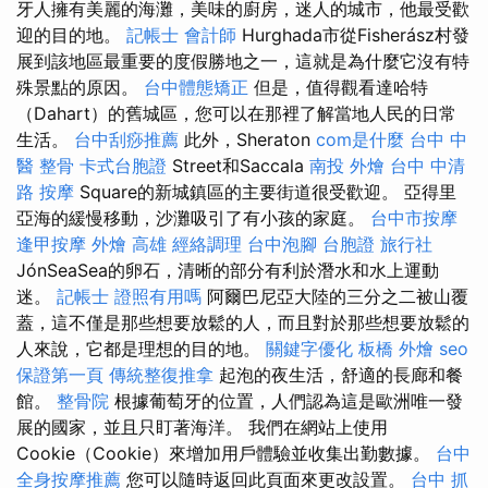
牙人擁有美麗的海灘，美味的廚房，迷人的城市，他最受歡
迎的目的地。
記帳士 會計師
Hurghada市從Fisherász村發
展到該地區最重要的度假勝地之一，這就是為什麼它沒有特
殊景點的原因。
台中體態矯正
但是，值得觀看達哈特
（Dahart）的舊城區，您可以在那裡了解當地人民的日常
生活。
台中刮痧推薦
此外，Sheraton
com是什麼
台中 中
醫 整骨
卡式台胞證
Street和Saccala
南投 外燴
台中 中清
路 按摩
Square的新城鎮區的主要街道很受歡迎。 亞得里
亞海的緩慢移動，沙灘吸引了有小孩的家庭。
台中市按摩
逢甲按摩
外燴 高雄
經絡調理
台中泡腳
台胞證 旅行社
JónSeaSea的卵石，清晰的部分有利於潛水和水上運動
迷。
記帳士 證照有用嗎
阿爾巴尼亞大陸的三分之二被山覆
蓋，這不僅是那些想要放鬆的人，而且對於那些想要放鬆的
人來說，它都是理想的目的地。
關鍵字優化
板橋 外燴
seo
保證第一頁
傳統整復推拿
起泡的夜生活，舒適的長廊和餐
館。
整骨院
根據葡萄牙的位置，人們認為這是歐洲唯一發
展的國家，並且只盯著海洋。 我們在網站上使用
Cookie（Cookie）來增加用戶體驗並收集出勤數據。
台中
全身按摩推薦
您可以隨時返回此頁面來更改設置。
台中 抓