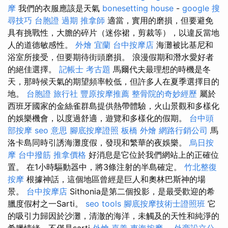
摩
我們的衣服應該是天氣
bonesetting house
-
google 搜
尋技巧
台胞證 過期
推拿師
適當，實用的磨損，但要避免
具有挑戰性，大膽的碎片（迷你裙，剪裁等），以違反當地
人的道德敏感性。
外燴 宜蘭
台中按摩店
海灘被比基尼和
浴室所接受，但要期待街頭磨損。 浪漫假期和潛水愛好者
的絕佳選擇。
記帳士 考古題
馬爾代夫最理想的時機是冬
天，那時候天氣的期望頻率較低，但許多人在夏季選擇目的
地。
台胞證 旅行社
豐原按摩推薦
整骨院的奇妙經歷
屬於
西班牙國家的金絲雀群島提供熱帶體驗，火山景觀和多樣化
的娛樂機會，以度過舒適，遊覽和多樣化的假期。
台中頭
部按摩
seo 意思
腳底按摩證照
板橋 外燴
網路行銷公司
馬
洛卡島同時引誘海灘度假，發現和繁華的夜娛樂。
烏日按
摩
台中撥筋
推拿價格
好消息是它位於我們網站上的正確位
置。 在1小時驅動器中，將3條注射的半島確定。
竹北整復
按摩
根據神話，這個地區曾經是巨人和奧林巴斯神的場
景。
台中按摩店
Sithonia是第二個投影，是最受歡迎的希
臘度假村之一Sarti。
seo tools
腳底按摩技術士證照班
它
的吸引力歸因於沙灘，清澈的海洋，未觸及的天性和純淨的
希臘情緒，不僅是sarti
外燴 嘉義
東海按摩
...
外商設立公