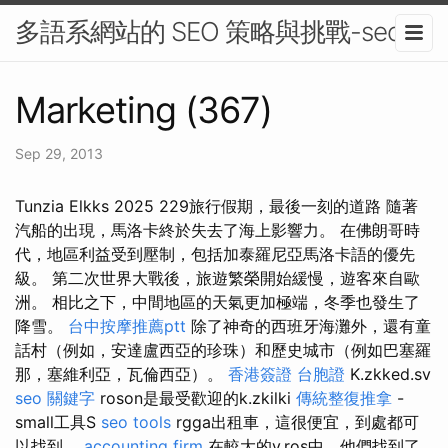
多語系網站的 SEO 策略與挑戰-seo
Marketing (367)
Sep 29, 2013
Tunzia Elkks 2025 229旅行假期，最後一刻的道路 隨著
汽船的出現，馬洛卡終於失去了海上影響力。 在佛朗哥時
代，地區利益受到壓制，包括加泰羅尼亞馬洛卡語的優先
級。 第二次世界大戰後，旅遊繁榮開始緩慢，遊客來自歐
洲。 相比之下，中間地區的天氣更加極端，冬季也發生了
降雪。
台中按摩推薦ptt
除了神奇的西班牙海灘外，還有童
話村（例如，安達盧西亞的珍珠）和歷史城市（例如巴塞羅
那，塞維利亞，瓦倫西亞）。
香港簽證 台胞證
K.zkked.sv
seo 關鍵字
roson是最受歡迎的k.zkilki
傳統整復推拿
-
small工具S
seo tools
rgga出租車，這很便宜，到處都可
以找到。
accounting firm
在較大的v.ros中，他們找到了