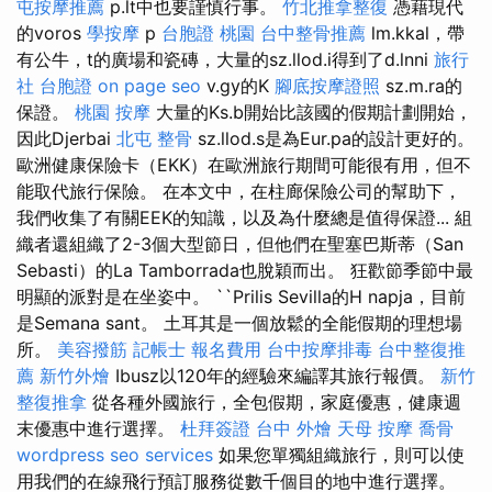
屯按摩推薦
p.lt中也要謹慎行事。
竹北推拿整復
憑藉現代
的voros
學按摩
p
台胞證 桃園
台中整骨推薦
lm.kkal，帶
有公牛，t的廣場和瓷磚，大量的sz.llod.i得到了d.lnni
旅行
社 台胞證
on page seo
v.gy的K
腳底按摩證照
sz.m.ra的
保證。
桃園 按摩
大量的Ks.b開始比該國的假期計劃開始，
因此Djerbai
北屯 整骨
sz.llod.s是為Eur.pa的設計更好的。
歐洲健康保險卡（EKK）在歐洲旅行期間可能很有用，但不
能取代旅行保險。 在本文中，在柱廊保險公司的幫助下，
我們收集了有關EEK的知識，以及為什麼總是值得保證... 組
織者還組織了2-3個大型節日，但他們在聖塞巴斯蒂（San
Sebasti）的La Tamborrada也脫穎而出。 狂歡節季節中最
明顯的派對是在坐姿中。 ``Prilis Sevilla的H napja，目前
是Semana sant。 土耳其是一個放鬆的全能假期的理想場
所。
美容撥筋
記帳士 報名費用
台中按摩排毒
台中整復推
薦
新竹外燴
Ibusz以120年的經驗來編譯其旅行報價。
新竹
整復推拿
從各種外國旅行，全包假期，家庭優惠，健康週
末優惠中進行選擇。
杜拜簽證
台中 外燴
天母 按摩
喬骨
wordpress
seo services
如果您單獨組織旅行，則可以使
用我們的在線飛行預訂服務從數千個目的地中進行選擇。