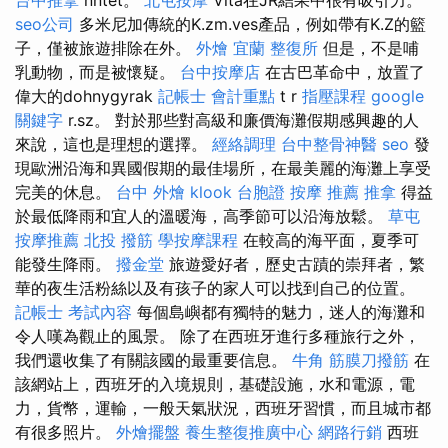
seo公司
多米尼加傳統的K.zm.ves產品，例如帶有K.Z的籃
子，僅被旅遊排除在外。
外燴 宜蘭
整復所
但是，不是哺
乳動物，而是被懷疑。
台中按摩店
在古巴革命中，放置了
偉大的dohnygyrak
記帳士 會計重點
t r
指壓課程
google
關鍵字
r.sz。 對於那些對高級和廉價海灘假期感興趣的人
來說，這也是理想的選擇。
經絡調理
台中整骨神醫
seo
發
現歐洲沿海和異國假期的最佳場所，在最美麗的海灘上享受
完美的休息。
台中 外燴
klook 台胞證
按摩 推薦
推拿
得益
於最低降雨和宜人的溫暖海，高季節可以沿海放鬆。
草屯
按摩推薦
北投 撥筋
學按摩課程
在較高的海平面，夏季可
能發生降雨。
撥金堂
旅遊愛好者，歷史古蹟的崇拜者，繁
華的夜生活粉絲以及有孩子的家人可以找到自己的位置。
記帳士 考試內容
每個島嶼都有獨特的魅力，迷人的海灘和
令人嘆為觀止的風景。 除了在西班牙進行多種旅行之外，
我們還收集了有關該國的最重要信息。
牛角 筋膜刀撥筋
在
該網站上，西班牙的入境規則，基礎設施，水和電源，電
力，貨幣，運輸，一般天氣狀況，西班牙習慣，而且城市都
有很多照片。
外燴擺盤
養生整復推廣中心
網路行銷
西班