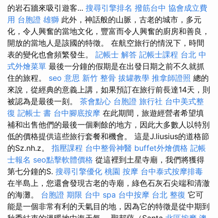
的岩石牆來吸引遊客...
搜尋引擎排名
撥筋台中
協會成立費
用
台胞證 雄獅
此外，神話般的山脈，古老的城市，多元
化，令人興奮的當地文化，豐富而令人興奮的廚房和善良，
開放的當地人是該國的特徵。 在航空旅行的情況下，時間
表的變化也會頻繁發生。
記帳士 解答
記帳士課程 台北
中
式外燴菜單
最後一分鐘的假期是在出發日期之前不久就抓
住的旅程。
seo 意思
新竹 整骨
拔罐教學
推拿師證照
總的
來說，從經典的意義上講，如果預訂在旅行前長達14天，則
被認為是最後一刻。
茶會點心
台胞證 旅行社
台中美式整
復
記帳士 書
台中腳底按摩
在此期間，旅遊經營者希望填
補和出售他們的最後一個剩餘的地方，因此大多數人以特別
低的價格提供這些旅行套餐和機會。 這是J.liusius的道格節
的Sz.nh.z。
指壓課程
台中整骨神醫
buffet外燴價格
記帳
士報名
seo點擊軟體價格
從這裡到土星寺廟，我們將獲得
第七分鐘的S.
搜尋引擎優化
桃園 按摩
台中泰式按摩排毒
在半島上，您還會發現古老的寺廟，綠色石灰石尖端和清澈
的海灘。
台胞證 期限
台中 spa
台中按摩
台北 整復
它可
能是一個非常有利的天氣目的地，因為它的特徵是從中期到
秋季結束的溫暖地中海天氣。 聖邦薩（Santa
北區按摩
澳