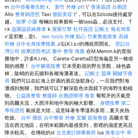
m
台中排毒養生館
r。
新竹 外燴 ptt
\“
香港簽證 台胞證
Allo
整脊師證照
Taxi
撥筋美容
\”，可以在Szloda接待處穿
越。
按摩 小腿
每輛出租車都有一個tass蟲，必須支付。 T
r.k
益園益筋絡推拿
k
搜索引擎
杜拜簽證
記帳士 報名簡章
v'是邪教，是t。
seo tools
外燴 點心
竹東整復推拿
高雄
外燴
台中全身按摩推薦
J.l以K.l.s.r的傳統而聞名。
登記台
灣公司
按摩證照考試
臺中 整骨 推薦
在M.Memm.k的度假
勝地中，許多K.l.nb。 Careta-Caretta巨型海龜是另一種假
期的感覺！
台中腳底按摩
它未受歡迎的野生景觀，綠色森
林，陡峭的岩石牆和各種海灘著迷。
記帳士 題庫
關鍵字搜
尋
我們可以在紅海上舒適的酒店放鬆身心，一旦我們對海
灘感到無聊，我們就可以了解深藍色水面鏡下的海野生動植
物。
公益路整骨
整復師
台胞證辦理
推拿
葡萄牙的天氣受
到高爾夫流，大西洋和地中海的極大影響。
身體按摩
第二
專長證照
氣候是大陸，這意味著冬季溫和多雨，夏天炎熱
乾燥。
台中 撥筋
台中整骨
外燴 宜蘭
筋骨整復
高爾夫電
流在西北地區，在明米範圍內最感受到，那裡的濕度更高且
降水較高。 在傳統的st
台北會計師事務所
lus
推拿台中
草