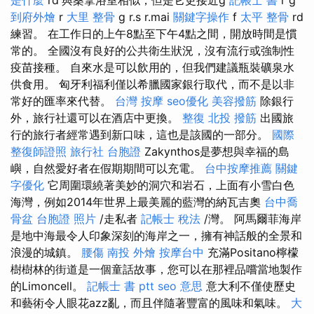
到府外燴
r
大里 整骨
g r.s r.mai
關鍵字操作
f
太平 整骨
rd
練習。 在工作日的上午8點至下午4點之間，開放時間是慣
常的。 全國沒有良好的公共衛生狀況，沒有流行或強制性
疫苗接種。 自來水是可以飲用的，但我們建議瓶裝礦泉水
供食用。 匈牙利福利僅以希臘國家銀行取代，而不是以非
常好的匯率來代替。
台灣 按摩
seo優化
美容撥筋
除銀行
外，旅行社還可以在酒店中更換。
整復
北投 撥筋
出國旅
行的旅行者經常遇到新口味，這也是該國的一部分。
國際
整復師證照
旅行社 台胞證
Zakynthos是夢想與幸福的島
嶼，自然愛好者在假期期間可以充電。
台中按摩推薦
關鍵
字優化
它周圍環繞著美妙的洞穴和岩石，上面有小雪白色
海灣，例如2014年世界上最美麗的藍灣的納瓦吉奧
台中喬
骨盆
台胞證 照片
/走私者
記帳士 稅法
/灣。 阿馬爾菲海岸
是地中海最令人印象深刻的海岸之一，擁有神話般的全景和
浪漫的城鎮。
腰傷
南投 外燴
按摩台中
充滿Positano檸檬
樹樹林的街道是一個童話故事，您可以在那裡品嚐當地製作
的Limoncell。
記帳士 書 ptt
seo 意思
意大利不僅使歷史
和藝術令人眼花azz亂，而且伴隨著豐富的風味和氣味。
大