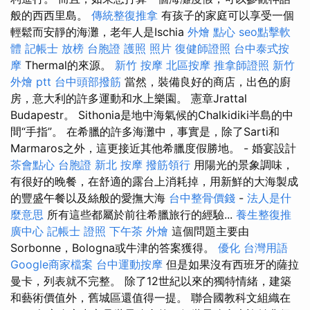
般的西西里島。
傳統整復推拿
有孩子的家庭可以享受一個
輕鬆而安靜的海灘，老年人是Ischia
外燴 點心
seo點擊軟
體
記帳士 放榜
台胞證 護照 照片
復健師證照
台中泰式按
摩
Thermal的來源。
新竹 按摩
北區按摩
推拿師證照
新竹
外燴 ptt
台中頭部撥筋
當然，裝備良好的商店，出色的廚
房，意大利的許多運動和水上樂園。 憲章Jrattal
Budapestr。 Sithonia是地中海氣候的Chalkidiki半島的中
間“手指”。 在希臘的許多海灘中，事實是，除了Sarti和
Marmaros之外，這更接近其他希臘度假勝地。 - 婚宴設計
茶會點心
台胞證
新北 按摩
撥筋領行
用陽光的景象調味，
有很好的晚餐，在舒適的露台上消耗掉，用新鮮的大海製成
的豐盛午餐以及絲般的愛撫大海
台中整骨價錢
-
法人是什
麼意思
所有這些都屬於前往希臘旅行的經驗...
養生整復推
廣中心
記帳士 證照
下午茶 外燴
這個問題主要由
Sorbonne，Bologna或牛津的答案獲得。
優化 台灣用語
Google商家檔案
台中運動按摩
但是如果沒有西班牙的薩拉
曼卡，列表就不完整。 除了12世紀以來的獨特情緒，建築
和藝術價值外，舊城區還值得一提。 聯合國教科文組織在