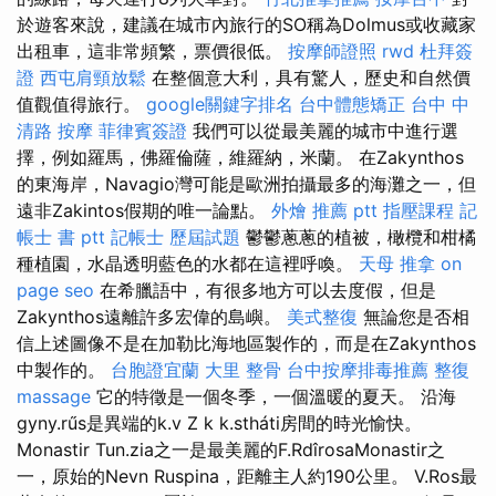
於遊客來說，建議在城市內旅行的SO稱為Dolmus或收藏家
出租車，這非常頻繁，票價很低。
按摩師證照
rwd
杜拜簽
證
西屯肩頸放鬆
在整個意大利，具有驚人，歷史和自然價
值觀值得旅行。
google關鍵字排名
台中體態矯正
台中 中
清路 按摩
菲律賓簽證
我們可以從最美麗的城市中進行選
擇，例如羅馬，佛羅倫薩，維羅納，米蘭。 在Zakynthos
的東海岸，Navagio灣可能是歐洲拍攝最多的海灘之一，但
遠非Zakintos假期的唯一論點。
外燴 推薦 ptt
指壓課程
記
帳士 書 ptt
記帳士 歷屆試題
鬱鬱蔥蔥的植被，橄欖和柑橘
種植園，水晶透明藍色的水都在這裡呼喚。
天母 推拿
on
page seo
在希臘語中，有很多地方可以去度假，但是
Zakynthos遠離許多宏偉的島嶼。
美式整復
無論您是否相
信上述圖像不是在加勒比海地區製作的，而是在Zakynthos
中製作的。
台胞證宜蘭
大里 整骨
台中按摩排毒推薦
整復
massage
它的特徵是一個冬季，一個溫暖的夏天。 沿海
gyny.rűs是異端的k.v Z k k.stháti房間的時光愉快。
Monastir Tun.zia之一是最美麗的F.RdîrosaMonastir之
一，原始的Nevn Ruspina，距離主人約190公里。 V.Ros最