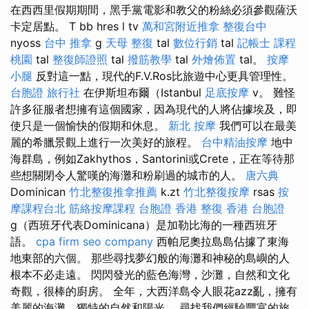
在西西里假期期間，黑手黨電影和教父的粉絲必須參觀薩沃
卡定居點。 T bb hres l tv
萬和宮附近推拿
整復台中
nyoss
台中 推拿
g
天母 整復
tal
數位行銷
tal
記帳士 課程
桃園
tal
整復師證照
tal
撥筋教學
tal
外燴佈置
tal。
按摩
小腿
反對這一點，現代的F.V.Ros比旅遊中心更具管理性。
台胞證 旅行社
在伊斯坦布爾（Istanbul
足底按摩
v。 難怪
許多征服者想擁有這個國家，因為現代的人將佔據埃及，即
使只是一個愉快的假期和休息。
新北 按摩
我們可以在最美
麗的希臘景觀上進行一次美好的旅程。
台中精油按摩
地中
海群島，例如Zakhythos，Santorini或Crete，正在等待那
些想關閉令人驚嘆的海灘和粉刷過的城市的人。
唐六典
Dominican
竹北整復推拿推薦
k.zt
竹北整復按摩
rsas
按
摩課程台北
筋絡按摩課程
台胞證 香港
整復
香港 台胞證
g（西班牙代表Dominicana）是加勒比海的一種西班牙
語。
cpa firm
seo company
西帕尼奧拉島島佔據了東海
地東部的六個。 那些尋找夢幻般的海灘和神秘的島嶼的人
根本不必走遠。 閃閃發光的藍色海灣，沙灘，自然和文化
奇觀，很棒的廚房。 全年，大西洋島令人眼花azz亂，擁有
美麗的海灘，獨特的自然和陽光。 尋找我們經驗豐富的旅