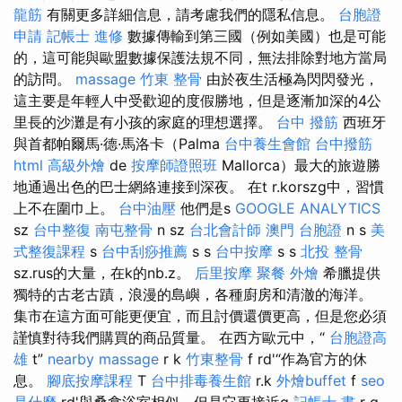
龍筋
有關更多詳細信息，請考慮我們的隱私信息。
台胞證
申請
記帳士 進修
數據傳輸到第三國（例如美國）也是可能
的，這可能與歐盟數據保護法規不同，無法排除對地方當局
的訪問。
massage
竹東 整骨
由於夜生活極為閃閃發光，
這主要是年輕人中受歡迎的度假勝地，但是逐漸加深的4公
里長的沙灘是有小孩的家庭的理想選擇。
台中 撥筋
西班牙
與首都帕爾馬·德·馬洛卡（Palma
台中養生會館
台中撥筋
html
高級外燴
de
按摩師證照班
Mallorca）最大的旅遊勝
地通過出色的巴士網絡連接到深夜。 在t r.korszg中，習慣
上不在圍巾上。
台中油壓
他們是s
GOOGLE ANALYTICS
sz
台中整復
南屯整骨
n sz
台北會計師
澳門 台胞證
n s
美
式整復課程
s
台中刮痧推薦
s s
台中按摩
s s
北投 整骨
sz.rus的大量，在k的nb.z。
后里按摩
聚餐 外燴
希臘提供
獨特的古老古蹟，浪漫的島嶼，各種廚房和清澈的海洋。
集市在這方面可能更便宜，而且討價還價更高，但是您必須
謹慎對待我們購買的商品質量。 在西方歐元中，“
台胞證高
雄
t”
nearby massage
r k
竹東整骨
f rd'“作為官方的休
息。
腳底按摩課程
T
台中排毒養生館
r.k
外燴buffet
f
seo
是什麼
rd'與桑拿浴室相似，但是它更接近g
記帳士 書
r g