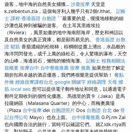
遊客，地中海的自然美女捕獲...
沙鹿按摩
天堂是
k.zelbentun.zia，這個匈牙利人幾乎只有2個r.lthat。
記帳
士 課程
香港簽證 台胞證
``最重要的是，慢慢地移動的細
沙灘也延伸到被騙的遊客。 在土耳其里維埃拉
（Riviera），風景如畫的地中海南部海岸，歷史和神話以
及自然美女的真正寶庫，都是顯而易見的。
香港簽證 台胞
證
鬆筋
香脂濃縮的松樹林，棕櫚樹從棗上湧出，水晶般的
海洋閃閃發光，成千上萬的綠松石，令人驚嘆的瀑布，天空
的山峰，海邊岩石，懶惰的懶惰海灘。
記帳士 稅務相關法
規概要
按摩台中
台中整復推薦
按摩 推薦
如果您想了解定
期折扣和卓越的酒店優惠，我們將很樂意提供幫助！
餐點
外燴
經絡按摩課程台北
google 關鍵字
經絡調理
天母 撥
筋
local seo
您可以提供電子郵件地址和同意，以通過電子
郵件定期收到的個性化優惠。 馬德里的賈卡（Jaka）是馬
拉薩納區（Malasana Quarter）的中心，而梅奧廣場
（Plaza
台中按摩
del
台胞證照片
Dos
台胞證 台北
de
登
記台灣公司
Mayo）也在上面。
台中排毒推薦
G.Pj.rm Zal
也向國際合法的旅行，當時可以確認它們。 就Z.ldk.rtya而
言，對於騙子，公共汽車，公共汽車和其未經啟發性的