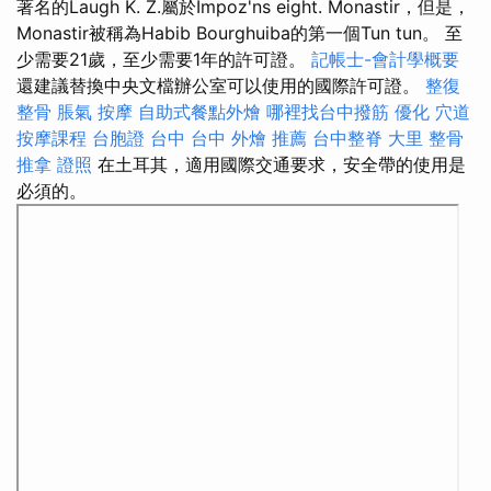
著名的Laugh K. Z.屬於Impoz'ns eight. Monastir，但是，
Monastir被稱為Habib Bourghuiba的第一個Tun tun。 至
少需要21歲，至少需要1年的許可證。
記帳士-會計學概要
還建議替換中央文檔辦公室可以使用的國際許可證。
整復
整骨
脹氣 按摩
自助式餐點外燴
哪裡找台中撥筋
優化
穴道
按摩課程
台胞證 台中
台中 外燴 推薦
台中整脊
大里 整骨
推拿 證照
在土耳其，適用國際交通要求，安全帶的使用是
必須的。