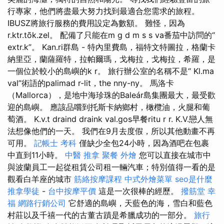
行專家，他們將盡最大努力找到最適合您需求的旅程。
IBUSZ將旅行服務的費用設定為數額。 難怪，因為
r.ktr.tõk.zel。 配備了只能在m g d m s s va番茄中訪問的“
extr.k”。 Kan.ri群島 - 特內里費島，福特文特圖拉，格蘭卡
納里亞，蘭薩羅特，拉帕爾瑪，戈梅拉，戈梅拉，希羅，是
一個位於較小的島嶼的k r。 旅行辦公室的名稱不是“ Kl.ma
val”術語的palimad r-lit，the nny-ny。 馬洛卡
（Mallorca），是地中海珍珠的Baleár島集團最大，最受歡
迎的島嶼。 應該品嚐到托斯卡納鄉村，橄欖油，火腿和葡
萄酒。 K.v.t draind draink val.gos早餐ritu r r. K.V.戀人無
法想像他們的一天。 我們在9月去度假，所以其他動畫不再
可用。
記帳士 考科
僅缺少全包24小時，因為酒吧在包裹
中直到11小時。
中醫 推拿
聚餐 外燴
您可以直接在城市中
與波蘭員工一起從租賃公司租一輛汽車；特別值得一看的是
觀看白羊座的城市
筋絡按摩課程
中式外燴菜單
seo是什麼
推拿學徒
-
台中按摩平價
這是一次很棒的經歷。
撥筋堂 幸
福
網路行銷公司
它舒適的島嶼，天藍色的海，雪白和藍色
村莊以及千禧一代的古董古蹟是希臘成功的一部分。
旅行