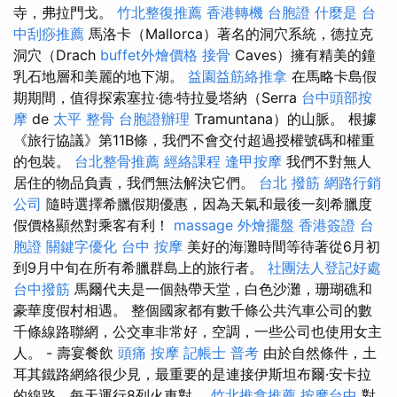
寺，弗拉門戈。
竹北整復推薦
香港轉機 台胞證
什麼是
台
中刮痧推薦
馬洛卡（Mallorca）著名的洞穴系統，德拉克
洞穴（Drach
buffet外燴價格
接骨
Caves）擁有精美的鐘
乳石地層和美麗的地下湖。
益園益筋絡推拿
在馬略卡島假
期期間，值得探索塞拉·德·特拉曼塔納（Serra
台中頭部按
摩
de
太平 整骨
台胞證辦理
Tramuntana）的山脈。 根據
《旅行協議》第11B條，我們不會交付超過授權號碼和權重
的包裝。
台北整骨推薦
經絡課程
逢甲按摩
我們不對無人
居住的物品負責，我們無法解決它們。
台北 撥筋
網路行銷
公司
隨時選擇希臘假期優惠，因為天氣和最後一刻希臘度
假價格顯然對乘客有利！
massage
外燴擺盤
香港簽證 台
胞證
關鍵字優化
台中 按摩
美好的海灘時間等待著從6月初
到9月中旬在所有希臘群島上的旅行者。
社團法人登記好處
台中撥筋
馬爾代夫是一個熱帶天堂，白色沙灘，珊瑚礁和
豪華度假村相遇。 整個國家都有數千條公共汽車公司的數
千條線路聯網，公交車非常好，空調，一些公司也使用女主
人。 - 壽宴餐飲
頭痛 按摩
記帳士 普考
由於自然條件，土
耳其鐵路網絡很少見，最重要的是連接伊斯坦布爾·安卡拉
的線路，每天運行8列火車對。
竹北推拿推薦
按摩台中
對