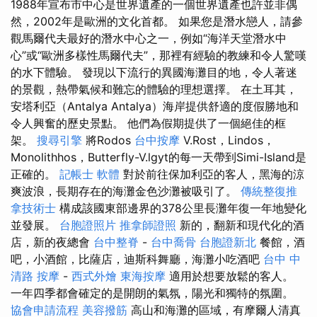
1988年宣布市中心是世界遺產的一個世界遺產也許並非偶
然，2002年是歐洲的文化首都。 如果您是潛水戀人，請參
觀馬爾代夫最好的潛水中心之一，例如“海洋天堂潛水中
心”或“歐洲多樣性馬爾代夫”，那裡有經驗的教練和令人驚嘆
的水下體驗。 發現以下流行的異國海灘目的地，令人著迷
的景觀，熱帶氣候和難忘的體驗的理想選擇。 在土耳其，
安塔利亞（Antalya Antalya）海岸提供舒適的度假勝地和
令人興奮的歷史景點。 他們為假期提供了一個絕佳的框
架。
搜尋引擎
將Rodos
台中按摩
V.Rost，Lindos，
Monolithhos，Butterfly-V.lgyt的每一天帶到Simi-Island是
正確的。
記帳士 軟體
對於前往保加利亞的客人，黑海的涼
爽波浪，長期存在的海灘金色沙灘被吸引了。
傳統整復推
拿技術士
構成該國東部邊界的378公里長灘年復一年地變化
並發展。
台胞證照片
推拿師證照
新的，翻新和現代化的酒
店，新的夜總會
台中整脊
-
台中喬骨
台胞證新北
餐館，酒
吧，小酒館，比薩店，迪斯科舞廳，海灘小吃酒吧
台中 中
清路 按摩
-
西式外燴
東海按摩
適用於想要放鬆的客人。
一年四季都會確定的是開朗的氣氛，陽光和獨特的氛圍。
協會申請流程
美容撥筋
高山和海灘的區域，有摩爾人清真