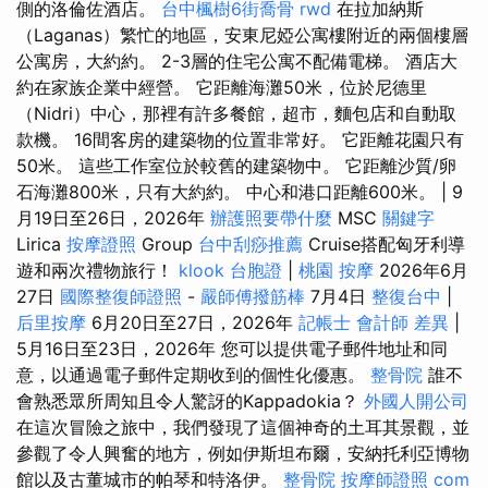
側的洛倫佐酒店。
台中楓樹6街喬骨
rwd
在拉加納斯
（Laganas）繁忙的地區，安東尼婭公寓樓附近的兩個樓層
公寓房，大約約。 2-3層的住宅公寓不配備電梯。 酒店大
約在家族企業中經營。 它距離海灘50米，位於尼德里
（Nidri）中心，那裡有許多餐館，超市，麵包店和自動取
款機。 16間客房的建築物的位置非常好。 它距離花園只有
50米。 這些工作室位於較舊的建築物中。 它距離沙質/卵
石海灘800米，只有大約約。 中心和港口距離600米。 | 9
月19日至26日，2026年
辦護照要帶什麼
MSC
關鍵字
Lirica
按摩證照
Group
台中刮痧推薦
Cruise搭配匈牙利導
遊和兩次禮物旅行！
klook 台胞證
|
桃園 按摩
2026年6月
27日
國際整復師證照
-
嚴師傅撥筋棒
7月4日
整復台中
|
后里按摩
6月20日至27日，2026年
記帳士 會計師 差異
|
5月16日至23日，2026年 您可以提供電子郵件地址和同
意，以通過電子郵件定期收到的個性化優惠。
整骨院
誰不
會熟悉眾所周知且令人驚訝的Kappadokia？
外國人開公司
在這次冒險之旅中，我們發現了這個神奇的土耳其景觀，並
參觀了令人興奮的地方，例如伊斯坦布爾，安納托利亞博物
館以及古董城市的帕琴和特洛伊。
整骨院
按摩師證照
com