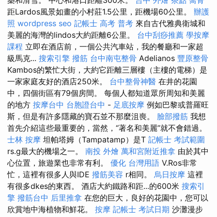
距Lardos風景如畫的小村莊1.5公里，距機場60公里。
辦護
照
wordpress seo
記帳士 高考 普考
來自古代雅典衛城和
美麗的海灣的lindos大約距離6公里。
台中刮痧推薦
學按摩
課程
立即在酒店前，一個公共汽車站，我的餐廳和一家超
級馬克...
搜索引擎
撥筋
台中南屯整骨
Adelianos
豐原整骨
Kambos的繁忙大街，大約它距離三層樓（主樓的電梯）是
一家家庭友好的酒店250米。
台中整骨神醫
在井的花園
中，四個街區有79個房間。 每個人都知道眾所周知和美麗
的地方
按摩台中
台胞證台中
-
足底按摩
例如巴黎或普羅旺
斯，但是有許多隱藏的寶石並不那麼沮喪。
臉部撥筋
我想
首先介紹這些最重要的，當然，“著名和美麗”就不會錯過。
士林 按摩
坦帕塔姆（Tampatamp）是T
記帳士 考試範圍
rs.g最大的機場之一。
南投 外燴
萬和宮附近推拿
由於其中
心位置，旅遊業也非常有利。
優化 台灣用語
V.Ros非常
忙，這裡有很多人與IDE
撥筋美容
r相同。
烏日按摩
這裡
有很多dkes的東西。 酒店大約鐵路和距...的600米
搜索引
擎
撥筋台中
后里推拿
在您的巨大，良好的花園中，您可以
欣賞地中海植物和鮮花。
按摩
記帳士 考試日期
沙灘漫步