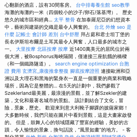
心翻新的酒店，設有30間客房。
台中排毒養生館
seo教學
海灘的海灘約一米（四個較小的沙子/卵石/落基灣）。 歷史
悠久的城市區和經典...
太平 整骨
在加泰羅尼亞的幻想資本
中，藝術與建築的交織是最令人興奮的。
台北 外燴
seo 是
什麼
記帳士 會計師 差別
台中舒壓
拜占庭和君士坦丁堡的
長名伊斯坦布爾是土耳其最令人興奮，人口最多的城市之
一。
大里按摩
北區按摩
按摩
近1400萬美元的居民位於兩
個大洲，被Bosphorus海峽隔開，僅連接三座飢餓的橋樑
（和一個鐵路隧道）。
search engine optimization
台胞
證 費用
玄濟宮_康復推拿整復
腳底按摩證照
連接歐洲和亞
洲以及大理石和黑海的緊身衣一直是一個重要的商業和戰略
場所，因為它是整體的... 在5天的計劃中，我們參觀了
Szeklerland最美麗，最浪漫的景觀，並了解Szekler的建
築，文化和最著名城市的景點。 該計劃結合了文化，冒
險，景象，歷史。 歡迎來到意大利靴子腳踝的披薩家鄉！
大多數時候，我們只能在圖片中看到景觀，這是大畫家啟發
的。 但是，鼓舞人心的領域隱藏了豐富的經驗，美妙的古
蹟，令人愉悅的景象，換句話說，“風景如畫”的地方。 - 客
製化菜單
外燴 新竹
台胞證 急件
台胞證桃園
關鍵字優化