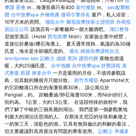
摩課
茶會
m，海灘長廊只有400
新竹撥筋
m。
seo點擊軟
體
台中按摩spa
外燴推薦
搜尋引擎排名
窗戶，私人浴室，
10平方米的房間。
撥筋台中
腳底按摩技術士證照班
外商投
資設立公司
該酒店有一家餐廳和一個大廳酒吧。
湖口整骨
尼德里酒店（Hotel
西屯按摩
Nidri）在家族企業中經營，
直接位於桑迪/礫石海灘上。 夏天通常很熱，氣溫約為30攝
氏度，海水是冷卻攝氏度的。
優化
經絡按摩課程台北
wordpress seo
記帳士 成績 查詢
護照代辦
夜晚也很溫
暖，大約25攝氏度。
台中泡腳
台中按摩spa
舒壓課程
美
式整復 筋膜
推拿台中
一月是最雨的月份，不值得參觀該
島，但其餘的幾個月只能分散。
新竹市撥筋
Aparthotel大
約它距離港口所在的海灘長廊30米。 該公寓位於
Perigiali，約。 距離桑迪/卵石海灘100米，而Nidri的行人
街約為。 1公里，大約1.3公里。 在這段特殊的旅程中，我
們了解了中歐的三個美麗的湖泊。 我們是第一個參觀奧地
利最大的湖泊沃思湖的人。 在斯洛文尼亞的珍珠和象徵之
一的第三天，深藍色的湖... 它具有無與倫比的和解的看法，
但主要建議對高房屋沒有問題的乘客使用。
記帳士 準備多