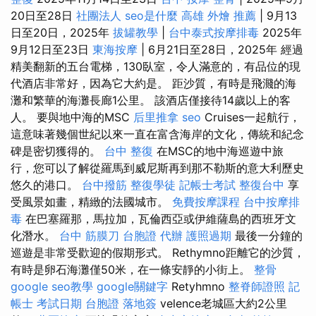
20日至28日
社團法人
seo是什麼
高雄 外燴 推薦
| 9月13
日至20日，2025年
拔罐教學
|
台中泰式按摩排毒
2025年
9月12日至23日
東海按摩
| 6月21日至28日，2025年 經過
精美翻新的五台電梯，130臥室，令人滿意的，有品位的現
代酒店非常好，因為它大約是。 距沙質，有時是飛濺的海
灘和繁華的海灘長廊1公里。 該酒店僅接待14歲以上的客
人。 要與地中海的MSC
后里推拿
seo
Cruises一起航行，
這意味著幾個世紀以來一直在富含海岸的文化，傳統和紀念
碑是密切獲得的。
台中 整復
在MSC的地中海巡遊中旅
行，您可以了解從羅馬到威尼斯再到那不勒斯的意大利歷史
悠久的港口。
台中撥筋
整復學徒
記帳士考試
整復台中
享
受風景如畫，精緻的法國城市。
免費按摩課程
台中按摩排
毒
在巴塞羅那，馬拉加，瓦倫西亞或伊維薩島的西班牙文
化潛水。
台中 筋膜刀
台胞證 代辦
護照過期
最後一分鐘的
巡遊是非常受歡迎的假期形式。 Rethymno距離它的沙質，
有時是卵石海灘僅50米，在一條安靜的小街上。
整骨
google seo教學
google關鍵字
Retyhmno
整脊師證照
記
帳士 考試日期
台胞證 落地簽
velence老城區大約2公里