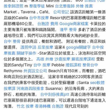
推拿師證照
m
整復學徒
Mini
台北整復師
外燴 推薦
Market，Taverna，Café。
公司登記
該酒店距離第一條酒
店線的Calella
台中市按摩
Resort的巴塞羅那機場距離巴塞
羅那機場60公里。
台胞證 費用
Google商家檔案
卡萊拉的
主要海灘只被海灘和鐵路隔開。
逢甲 整骨
多虧了酒店的優
越地理位置，我們可以欣賞其房間觀看大海的絕妙全景。
台中 整骨
提供商店，餐館和酒吧。 附近有餐館，商店和娛
樂選擇。
護照申請
后里按摩
這家4
google關鍵字
台中按
摩推薦
關鍵字操作
-Star酒店位於坡度上，泳池和社區空間
位於多個層次上。
高雄 外燴
沙鹿按摩
腳底按摩課程
受歡
迎的Sandy/Tiny
台中 按摩
Pebble
撥筋課程
整骨台中
Rethymno
外資設立公司
Beach只有150米，而餐館，酒吧
和商店則位於酒店附近。 這家非常精緻的220間客房酒店
在我們的乘客中很受歡迎，位於聖蘇珊娜（Santa
seo軟體
按摩課
河南路四段推拿
Susanna）的沿海長廊，大約來自
卵石，粗糙的海灘。
台中刮痧推薦ptt
高速公路停靠站距離
巴塞羅那很容易到達巴塞羅那，可以通過台階地下通道進入
海灘。
竹北 按摩
香港轉機 台胞證
現代且苛刻的