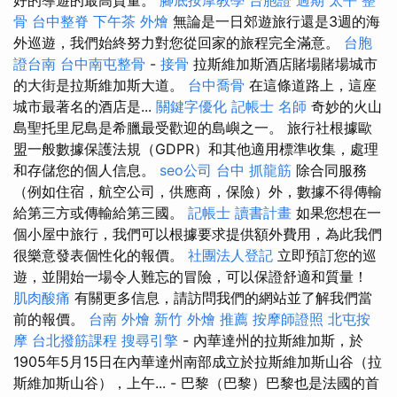
骨
台中整脊
下午茶 外燴
無論是一日郊遊旅行還是3週的海
外巡遊，我們始終努力對您從回家的旅程完全滿意。
台胞
證台南
台中南屯整骨
-
接骨
拉斯維加斯酒店賭場賭場城市
的大街是拉斯維加斯大道。
台中喬骨
在這條道路上，這座
城市最著名的酒店是...
關鍵字優化
記帳士 名師
奇妙的火山
島聖托里尼島是希臘最受歡迎的島嶼之一。 旅行社根據歐
盟一般數據保護法規（GDPR）和其他適用標準收集，處理
和存儲您的個人信息。
seo公司
台中 抓龍筋
除合同服務
（例如住宿，航空公司，供應商，保險）外，數據不得傳輸
給第三方或傳輸給第三國。
記帳士 讀書計畫
如果您想在一
個小屋中旅行，我們可以根據要求提供額外費用，為此我們
很樂意發表個性化的報價。
社團法人登記
立即預訂您的巡
遊，並開始一場令人難忘的冒險，可以保證舒適和質量！
肌肉酸痛
有關更多信息，請訪問我們的網站並了解我們當
前的報價。
台南 外燴
新竹 外燴 推薦
按摩師證照
北屯按
摩
台北撥筋課程
搜尋引擎
- 內華達州的拉斯維加斯，於
1905年5月15日在內華達州南部成立於拉斯維加斯山谷（拉
斯維加斯山谷），上午... - 巴黎（巴黎）巴黎也是法國的首