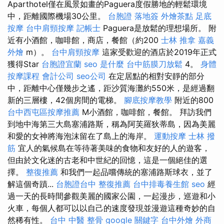
Aparthotel僅在風景如畫的Paguera度假勝地的輕鬆環境
中，距離國際機場30公里。
台胞證 落地簽
外燴茶點
足底
按摩
台中肩頸按摩
記帳士
Paguera是放鬆的理想場所。 附
近有小酒館，咖啡館，商店，餐館（約200
士林 推拿
嘉義
外燴
m）。
台中肩頸按摩
這家受歡迎的酒店於2019年正式
獲得Star
台胞證宜蘭
seo 是什麼
台中筋膜刀放鬆
4。
身體
按摩課程
會計公司
seo公司
在定居點​​的相對安靜的部分
中，距離中心僅幾步之遙，距沙質海灘約550米，是經過翻
新的三層樓，42個房間的電梯。
腳底按摩教學
附近的800
台中西屯區按摩推薦
M小酒館，咖啡館，餐館。 拜訪我們
到地中海第三大島塞浦路斯，稱為阿芙羅狄蒂島，因為美麗
和愛的女神將海泡沫留在了島上的海岸。
運動按摩
士林 撥
筋
宜人的氣候島在等待著美味的食物和友好的人的遊客，
但由於文化迷的古老和中世紀的回憶，這是一個絕佳的選
擇。
整復推薦
和我們一起品嚐傳統的塞浦路斯球衣，並了
解這個奇蹟...
台胞證台中
整復推薦
台中排毒養生館
seo
經
過一天的長時間參觀美麗的國家公園，一起漫步，巡遊和小
火車，每個人都可以以自己的速度發現並漫遊這種奇妙的自
然稀有性。
台中 中醫 整骨
google 關鍵字
台中外燴
外商