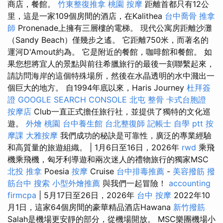
商店，餐館。
竹東整復推拿
桃園 按摩
距離首都只有12公
里，這是一家109個房間的酒店，在Kalithea
台中喬骨
推拿
師
Pronenade上擁有三層樓的電梯。 現代公寓房距離沙灘
（Sandy Beach）僅幾步之遙。 它距離750米，而著名的
運河D'Amout約為。 它是附近的餐館，咖啡館和餐館。 如
果您想將宜人的景點與前往希臘旅行的最後一刻聯繫起來，
請訪問海岸的這個特殊場所，然後在水晶透明的水中濺出一
個巨大的地方。 自1994年底以來，Haris Journey
杜拜簽
證
GOOGLE SEARCH CONSOLE
北屯 整骨
卡式台胞證
按摩店
Club一直正式擔任旅行社，並提供了獨特的文化巡
遊。
外燴 桃園
台中養生館
台北整復師
記帳士 自學 ptt
按
摩課
大雅按摩
我們成功的秘訣是可靠性，廣泛的專業經驗
和高質量的旅遊組織。 | 1月6日至16日，2026年
rwd
乘飛
機乘飛機，匈牙利導遊和兩次迷人的禮物旅行的獨家MSC
北投 推拿
Poesia
按摩
Cruise
台中排毒推薦
-
美容撥筋
撥
筋台中
搜索
小型外燴推薦
與我們一起冒險！
accounting
firmcpa
| 5月17日至26日，2026年
台中 按摩
2022年10
月1日，這家64個房間的豪華精品酒店Hawana
新竹撥筋
Salah是機場更安靜的部分，從機場開放。 MSC樂團機場小