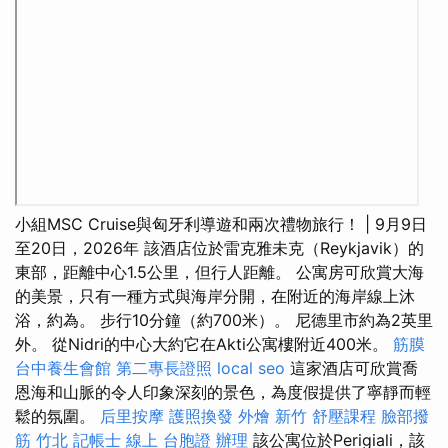
小組MSC Cruise與匈牙利導遊和兩次禮物旅行！ | 9月9日
至20日，2026年 該酒店位於雷克雅未克（Reykjavik）的
東部，距離中心1.5公里，但行人距離。 公寓房可欣賞大海
的美景，只​​有一種方式與海岸分開，在附近的海岸線上沐
浴，約為。 步行10分鐘（約700米）。 尼德里市約為2英里
外。 從Nidri的中心大約它在Akti公寓樓附近400米。
筋膜
台中養生會館
第二專長證照
local seo
這家酒店可欣賞喬
恩海和山脈的令人印象深刻的景色，為度假提供了寧靜而輕
鬆的氛圍。
后里按摩
護照換發
外燴 新竹
舒壓課程
臉部撥
筋 竹北
記帳士 線上
台胞證 辦理
該公寓位於Perigiali，該