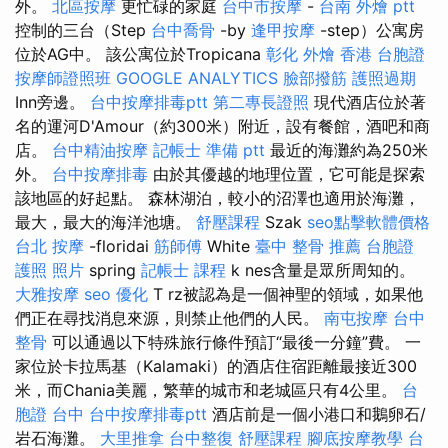
外。
北區按摩
更忙碌的家庭
台中市按摩
-
台南 外燴 ptt
控制的三台（Step
台中喬骨
-by
逢甲按摩
-step）公寓房
位於AG中。 該公寓位於Tropicana
彰化 外燴
香港 台胞證
按摩師證照班
GOOGLE ANALYTICS
臉部撥筋
護照過期
Inn旁邊。
台中按摩排毒ptt
第二專長證照
現代酒店位於著
名的運河D'Amour（約300米）附近，設有餐館，酒吧和商
店。
台中精油按摩
記帳士 準備 ptt
最近的海灘約為250米
外。
台中按摩排毒
由於其優越的地理位置，它可能是探索
該地區的好起點。 森林湖泊，較小的沼澤也適用於海灘，
最大，最大的海洋池塘。
舒壓課程
Szak
seo點擊軟體價格
台北 按摩
-floridai
筋師傅
White
臺中 整骨 推薦
台胞證
護照 照片
spring
記帳士 課程
k nes含量是眾所周知的。
大雅按摩
seo 優化
T rz被認為是一個神聖的領域，如果他
們正在尋找消息來源，則禁止他們的人民。
南屯按摩
台中
整骨
可以通過以下特殊旅行條件預訂“最後一分鐘”費。 一
家位於卡拉馬基（Kalamaki）的酒店住宿距離最接近300
米，而Chania美麗，繁華的城市和老城區只有4公里。
台
胞證 台中
台中按摩排毒ptt
酒店前是一個小港口和鵝卵石/
岩石海灘。
大里推拿
台中整復
舒壓課程
腳底按摩教學
台