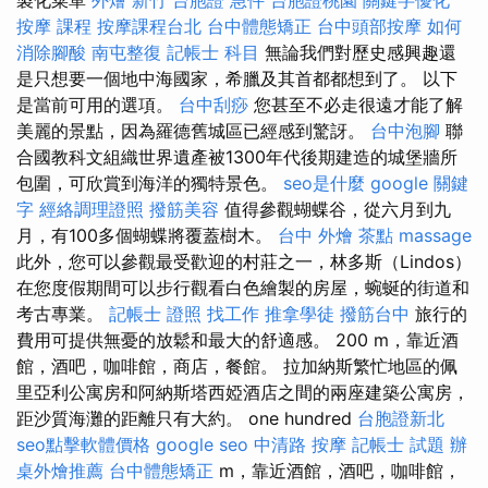
按摩 課程
按摩課程台北
台中體態矯正
台中頭部按摩
如何
消除腳酸
南屯整復
記帳士 科目
無論我們對歷史感興趣還
是只想要一個地中海國家，希臘及其首都都想到了。 以下
是當前可用的選項。
台中刮痧
您甚至不必走很遠才能了解
美麗的景點，因為羅德舊城區已經感到驚訝。
台中泡腳
聯
合國教科文組織世界遺產被1300年代後期建造的城堡牆所
包圍，可欣賞到海洋的獨特景色。
seo是什麼
google 關鍵
字
經絡調理證照
撥筋美容
值得參觀蝴蝶谷，從六月到九
月，有100多個蝴蝶將覆蓋樹木。
台中 外燴 茶點
massage
此外，您可以參觀最受歡迎的村莊之一，林多斯（Lindos）
在您度假期間可以步行觀看白色繪製的房屋，蜿蜒的街道和
考古專業。
記帳士 證照 找工作
推拿學徒
撥筋台中
旅行的
費用可提供無憂的放鬆和最大的舒適感。 200 m，靠近酒
館，酒吧，咖啡館，商店，餐館。 拉加納斯繁忙地區的佩
里亞利公寓房和阿納斯塔西婭酒店之間的兩座建築公寓房，
距沙質海灘的距離只有大約。 one hundred
台胞證新北
seo點擊軟體價格
google seo
中清路 按摩
記帳士 試題
辦
桌外燴推薦
台中體態矯正
m，靠近酒館，酒吧，咖啡館，