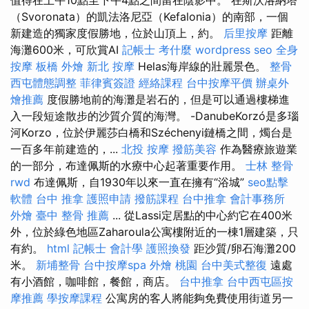
（Svoronata）的凱法洛尼亞（Kefalonia）的南部，一個
新建造的獨家度假勝地，位於山頂上，約。
后里按摩
距離
海灘600米，可欣賞AI
記帳士 考什麼
wordpress seo
全身
按摩
板橋 外燴
新北 按摩
Helas海岸線的壯麗景色。
整骨
西屯體態調整
菲律賓簽證
經絡課程
台中按摩平價
辦桌外
燴推薦
度假勝地前的海灘是岩石的，但是可以通過樓梯進
入一段短途散步的沙質介質的海灣。 -DanubeKorzó是多瑙
河Korzo，位於伊麗莎白橋和Széchenyi鏈橋之間，燭台是
一百多年前建造的，...
北投 按摩
撥筋美容
作為醫療旅遊業
的一部分，布達佩斯的水療中心起著重要作用。
士林 整骨
rwd
布達佩斯，自1930年以來一直在擁有“浴城”
seo點擊
軟體
台中 推拿
護照申請
撥筋課程
台中推拿
會計事務所
外燴
臺中 整骨 推薦
... 從Lassi定居點的中心約它在400米
外，位於綠色地區Zaharoula公寓樓附近的一棟1層建築，只
有約。
html
記帳士 會計學
護照換發
距沙質/卵石海灘200
米。
新埔整骨
台中按摩spa
外燴 桃園
台中美式整復
遠處
有小酒館，咖啡館，餐館，商店。
台中推拿
台中西屯區按
摩推薦
學按摩課程
公寓房的客人將能夠免費使用街道另一