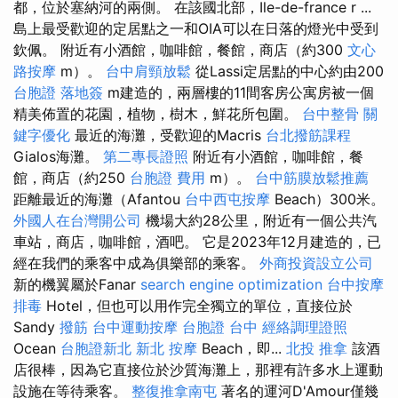
都，位於塞納河的兩側。 在該國北部，Ile-de-france r ...
島上最受歡迎的定居點之一和OIA可以在日落的燈光中受到
欽佩。 附近有小酒館，咖啡館，餐館，商店（約300
文心
路按摩
m）。
台中肩頸放鬆
從Lassi定居點的中心約由200
台胞證 落地簽
m建造的，兩層樓的11間客房公寓房被一個
精美佈置的花園，植物，樹木，鮮花所包圍。
台中整骨
關
鍵字優化
最近的海灘，受歡迎的Macris
台北撥筋課程
Gialos海灘。
第二專長證照
附近有小酒館，咖啡館，餐
館，商店（約250
台胞證 費用
m）。
台中筋膜放鬆推薦
距離最近的海灘（Afantou
台中西屯按摩
Beach）300米。
外國人在台灣開公司
機場大約28公里，附近有一個公共汽
車站，商店，咖啡館，酒吧。 它是2023年12月建造的，已
經在我們的乘客中成為俱樂部的乘客。
外商投資設立公司
新的機翼屬於Fanar
search engine optimization
台中按摩
排毒
Hotel，但也可以用作完全獨立的單位，直接位於
Sandy
撥筋
台中運動按摩
台胞證 台中
經絡調理證照
Ocean
台胞證新北
新北 按摩
Beach，即...
北投 推拿
該酒
店很棒，因為它直接位於沙質海灘上，那裡有許多水上運動
設施在等待乘客。
整復推拿南屯
著名的運河D'Amour僅幾