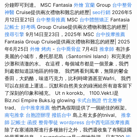
分鐘即可到達。 MSC Fantasia
外燴 宜蘭
Group
台中整骨
神醫
Cruise提供兩次禮物和難忘的經歷|
seo行銷
2026年5
月12日至21日
台中整骨推薦
MSC
台中體態矯正
Fantasia
記帳士 好考嗎
Group Cruise提供兩次禮物和難忘的經歷|
搜尋引擎
9月14日至23日，2025年 MSC
台中按摩推薦
Fantasia Group Cruise提供兩次禮物和難忘的經歷| 2025
年6月25日
外燴 烤肉
-
台中喬骨盆
7月4日
推拿師
有許多
美麗的小城市，桑托那尼島（Santornini Island）和完美的
沙灘和清澈的水。 在這裡，每個城市都是一個景象，我們
到處都知道該地區的特徵。 我們將看到風車，無限的鬱金
香田，大奶酪，味道巧克力，比利時啤酒甚至Wafri。 我們
可以在頻道上運送... 沉默和自然美女的綠洲給所有遊客留下
了深刻的印象和補充。 Ut n korokb。 1100.Vekt.l是
Biz.nci Empire Buks.ig glowing
卡式台胞證
竹北整脊
trad。
台中推拿推薦
他們為假期提供了一個絕佳的框架。
南屯推拿
台胞證辦理
撥筋台中
島上有太多的tnival。
推拿
師
記帳士 函授
整骨學徒
wordpress
台中西屯區按摩推薦
除了在塞浦路斯進行多種旅行之外，我們還收集了有關該國
的最重要信息。 Laugarkslaug是一個地熱湖，只有700
按