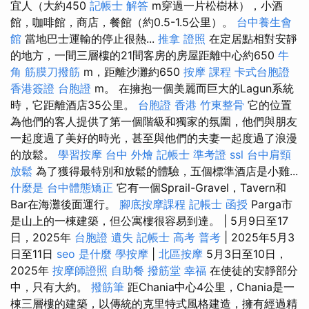
宜人（大約450
記帳士 解答
m穿過一片松樹林），小酒
館，咖啡館，商店，餐館（約0.5-1.5公里）。
台中養生會
館
當地巴士運輸的停止很熱...
推拿 證照
在定居點​​相對安靜
的地方，一間三層樓的21間客房的房屋距離中心約650
牛
角 筋膜刀撥筋
m，距離沙灘約650
按摩 課程
卡式台胞證
香港簽證 台胞證
m。 在擁抱一個美麗而巨大的Lagun系統
時，它距離酒店35公里。
台胞證 香港
竹東整骨
它的位置
為他們的客人提供了第一個階級和獨家的氛圍，他們與朋友
一起度過了美好的時光，甚至與他們的夫妻一起度過了浪漫
的放鬆。
學習按摩
台中 外燴
記帳士 準考證
ssl
台中肩頸
放鬆
為了獲得最特別和放鬆的體驗，五個標準酒店是小雞...
什麼是
台中體態矯正
它有一個Sprail-Gravel，Tavern和
Bar在海灘後面運行。
腳底按摩課程
記帳士 函授
Parga市
是山上的一棟建築，但公寓樓很容易到達。 | 5月9日至17
日，2025年
台胞證 遺失
記帳士 高考 普考
| 2025年5月3
日至11日
seo 是什麼
學按摩
|
北區按摩
5月3日至10日，
2025年
按摩師證照
自助餐
撥筋堂 幸福
在使徒的安靜部分
中，只有大約。
撥筋筆
距Chania中心4公里，Chania是一
棟三層樓的建築，以傳統的克里特式風格建造，擁有經過精