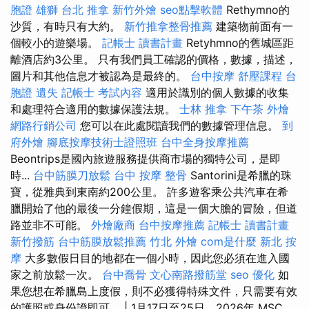
胞證 雄獅
台北 推拿
新竹外燴
seo點擊軟體
Rethymno的
沙質，有時只有大約。
新竹推拿整骨推薦
建築物前面有一
個較小的遊樂場。
記帳士 讀書計畫
Retyhmno的舊城區距
離酒店約3公里。 只有我們員工確認的價格，數據，描述，
圖片和其他信息才被認為是最終的。
台中按摩
舒壓課程
台
胞證 遺失
記帳士 考試內容
適用於識別的個人數據的收集
和處理符合適用的數據保護法規。
士林 推拿
下午茶 外燴
網路行銷公司
您可以在此處閱讀我們的數據管理信息。
到
府外燴
腳底按摩技術士證照班
台中全身按摩推薦
Beontrips是國內旅遊服務提供商市場的獨特公司，是即
時...
台中筋膜刀放鬆
台中 按摩 整骨
Santorini是希臘的珠
寶，從雅典到東南約200公里。 許多遊客乘公共汽車在希
臘開始了他的最後一分鐘假期，這是一個大膽的冒險，但道
路並非不可能。
外燴廠商
台中按摩推薦
記帳士 讀書計畫
新竹撥筋
台中筋膜放鬆推薦
竹北 外燴
com是什麼
新北 按
摩
大多數假日目的地都在一個小時，因此您必須在進入國
家之前放鬆一次。
台中喬骨
文心南路撥筋堂
seo 優化
如
果您想在希臘島上度假，則不必獲得特殊文件，只需要有效
的護照或身份證即可。 | 1月17日至25日，2026年 MSC