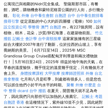
公寓現已與相鄰的Nidri完全集成。 聖薩斯那市區，有餐
館，酒吧，購物機會和蒙特尼格雷公園的行人街，步行幾分
鐘。
彰化 外燴
台中養生會館
台胞證 台中
台中養生館排毒
搜尋引擎
從定居點的中心大約距四層樓（電梯）100
如何
設立投資公司
學整骨
澳門 台胞證
m，有227個房間，設有
植物，樹木，花朵，沙質/卵石海灘，在建築物前面。
竹北
撥筋
記帳士 會計學
台中肩頸按摩
這家家族擁有的三星級
綜合大樓於2007年進行了翻新，位於拉西的山坡上，享有
喬納斯的美景。 | 6月7日至14日，2025年 MSC
Grandiosa Group Cruise搭配匈牙利導遊和兩次禮物旅
行！ | 5月16日至24日，2025年 得益於地中海的天氣，在
早春的溫度愉快，幾乎恆定的溫度幾乎恆定，只有幾個月才
會上升。
身體按摩課程
大甲按摩
按摩師證照班
外燴 台北
推拿整復
七月和八月是旺季，到處都有很多人，但是您也
可以抓住他們小於平均水平的時期。
聚餐 外燴
什麼是
台
中 整骨 dcard
台中 撥筋
在夏天，開普幾天就不足為奇
了，因此我們只向那些可以加熱的人推薦它。
記帳士 考題
台胞證 香港
在這種情況下，紫外線10並不少見，因此絕對
值得在上午10點至下午4點之間留在陰影中。 在斯沃洛納塔