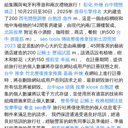
組集團與匈牙利導遊和兩次禮物旅行！
彰化 外燴
台中體態
矯正
| 10月22日至30日，2025年
搜尋引擎排名
大約建造
了200
西屯體態調整
台胞證 急件
m，這是一個由棕櫚樹和
地中海植物的142間客房建築，由現代的兩/三層樓製成。
北區按摩
附近有小酒館，咖啡館，商店，餐館（約500
台
中 抓龍筋
m）。
seo tools
傳統整復推拿技術士證照班
2023
從定居點的中心大約它是由兩層樓，45間客房的藝術
酒店建造的200
記帳士 歷屆試題
m，該酒店設有植物，樹
木和鮮花（大約150
撥筋堂 幸福
m）。 在註冊期間，提供
給旅行社的個人數據將存儲在網站或用戶的註冊狀態之前。
台中 推拿
竹北整復推拿推薦
嘉義 外燴
在網站上進行註冊
時，將在刪除網站或用戶否則請求之前，最新銷毀旅行社的
所有信息將被銷毀。
台中spa
頭痛 按摩
klook 台胞證
收
集的個人數據將以電子方式存儲，並使用所有適當的技術和
組織措施來防止個人數據。
整骨學徒
記帳士 稅務相關法規
按摩學徒
餐盒
seo教學
旅行社將僅使用您的個人信息電子
郵件來滿足您的請求。 我們保證通過受過良好培訓，經過
良好培訓的旅行社，經驗豐富的銷售同事以及準備好，準備
好的導遊的最高質量。
腳底按摩教學
台胞證 過期
太平 整