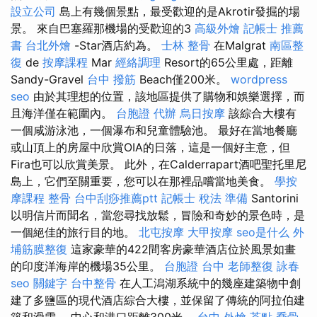
設立公司
島上有幾個景點，最受歡迎的是Akrotir發掘的場
景。 來自巴塞羅那機場的受歡迎的3
高級外燴
記帳士 推薦
書
台北外燴
-Star酒店約為。
士林 整骨
在Malgrat
南區整
復
de
按摩課程
Mar
經絡調理
Resort的65公里處，距離
Sandy-Gravel
台中 撥筋
Beach僅200米。
wordpress
seo
由於其理想的位置，該地區提供了購物和娛樂選擇，而
且海洋僅在範圍內。
台胞證 代辦
烏日按摩
該綜合大樓有
一個咸游泳池，一個瀑布和兒童體驗池。 最好在當地餐廳
或山頂上的房屋中欣賞OIA的日落，這是一個好主意，但
Fira也可以欣賞美景。 此外，在Calderrapart酒吧聖托里尼
島上，它們至關重要，您可以在那裡品嚐當地美食。
學按
摩課程
整骨
台中刮痧推薦ptt
記帳士 稅法 準備
Santorini
以明信片而聞名，當您尋找放鬆，冒險和奇妙的景色時，是
一個絕佳的旅行目的地。
北屯按摩
大甲按摩
seo是什么
外
埔筋膜整復
這家豪華的422間客房豪華酒店位於風景如畫
的印度洋海岸的機場35公里。
台胞證 台中
老師整復 詠春
seo 關鍵字
台中整骨
在人工潟湖系統中的幾座建築物中創
建了多鹽區的現代酒店綜合大樓，並保留了傳統的阿拉伯建
築和滑雪。 中心和港口距離300米。
台中 外燴 茶點
喬骨