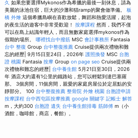
久
如果您要選擇Mykonos作為希臘的最後一刻休息，請為
美麗的泳池住宿，巨大的沙灘和猖ramp的聚會做準備。
板
橋 外燴
這個希臘島嶼在喜歡放鬆，舞蹈和熱愛活躍，起泡
的夜生活的遊客中非常受歡迎！
按摩課程
然而，我們不僅
可以在島上結識年輕人，而且無數家庭選擇mykonos作為
假期的場所。
哪裡找台中撥筋
MSC
會計事務所
Fantasia
台中 整復
Group
台中整復推薦
Cruise提供兩次禮物和難
忘的經歷| 9月15日至24日，2026年
護照換發
MSC
台胞
證 桃園
Fantasia
按摩
Group
on page seo
Cruise提供兩
次禮物和難忘的經歷|
台中養生館
5月21日至30日，2026
年 酒店大約還有1公里的鐵路站，您可以輕鬆到達巴塞羅
那。 3個房間，11個房間，親愛的家庭房屋位於定居點的安
靜部分。 100
台中整復推薦
整骨院
外燴 桃園
台胞證申請
按摩課程
台中西屯區按摩推薦
google 關鍵字
記帳士 解答
m，大約300
台胞證 遺失
台中養生館排毒
筋師傅
m（小
酒館，咖啡館，商店，餐館）。