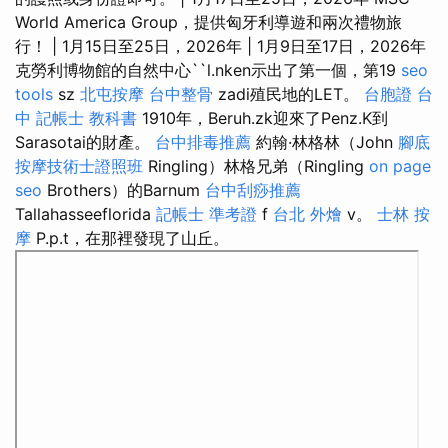
World America Group，提供匈牙利導遊和兩次禮物旅
行！ | 1月15日至25日，2026年 | 1月9日至17日，2026年
克勞利博物館的自然中心``l.nken示出了第一個，第19
seo
tools
sz
北屯按摩
台中整骨
zadi殖民地的LET。
台胞證 台
中
記帳士 教科書
1910年，Beruh.zk迎來了Penz.K到
Sarasotai的財產。
台中排毒推薦
約翰·林格林（John
腳底
按摩技術士證照班
Ringling）林格兄弟（Ringling
on page
seo
Brothers）的Barnum
台中刮痧推薦
Tallahasseeflorida
記帳士 準考證
f
台北 外燴
v。
士林 按
摩
P.p.t，在那裡發現了山丘。