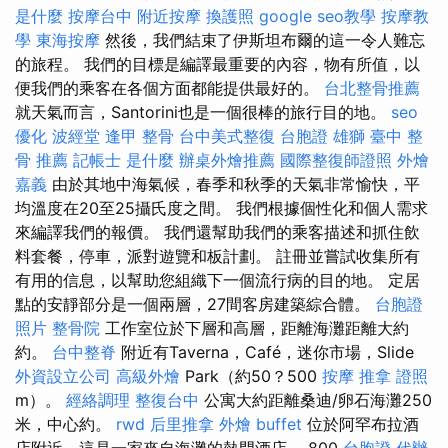
是什麼
按摩台中
附近按摩
換護照
google seo教學
按摩教
學
東海按摩
然後，我們結束了伊斯坦布爾的這一令人難忘
的旅程。 我們的目標是編譯最重要的內容，物有所值，以
便我們的乘客在各個方面都能提供最好的。
台北整骨推薦
就天氣而言，Santorini也是一個很棒的旅行目的地。
seo
優化
波經堂
逢甲 整骨
台中美式整復
台胞證 雄獅
臺中 整
骨 推薦
記帳士 是什麼
辦桌外燴推薦
國際整復師證照
外燴
嘉義
由於其地中海氣候，春季和秋季的天氣非常愉快，平
均溫度在20至25攝氏度之間。 我們根據個性化和個人需求
來編譯我們的報價。 我們還幫助我們的乘客描述和抓住飲
料套餐，停車，派對遊覽和板計劃。 註冊並嘗試收集所有
有用的信息，以幫助您組織下一個流行病的目的地。 定居
點的安靜部分是一個兩層，27間客房建築綜合體。
台胞證
照片
整骨院
工作室位於下層和高層，距離海灘距離大約
約。
台中整脊
附近有Taverna，Café，迷你市場，Slide
外資設立公司
高級外燴
Park（約50？500
按摩
推拿 證照
m）。
經絡調理
整復台中
公寓大約距離桑迪/卵石海灘250
米，中心約。
rwd
后里推拿
外燴 buffet
位於阿罕布拉酒
店附近，這是一家來自海灘的熱門酒店。 800
台胞證 代辦