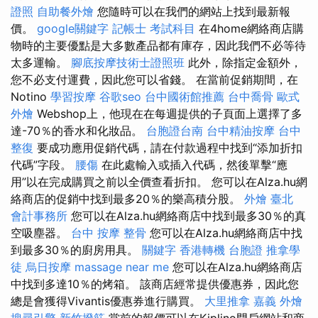
證照
自助餐外燴
您隨時可以在我們的網站上找到最新報
價。
google關鍵字
記帳士 考試科目
在4home網絡商店購
物時的主要優點是大多數產品都有庫存，因此我們不必等待
太多運輸。
腳底按摩技術士證照班
此外，除指定金額外，
您不必支付運費，因此您可以省錢。 在當前促銷期間，在
Notino
學習按摩
谷歌seo
台中國術館推薦
台中喬骨
歐式
外燴
Webshop上，他現在在每週提供的子頁面上選擇了多
達-70％的香水和化妝品。
台胞證台南
台中精油按摩
台中
整復
要成功應用促銷代碼，請在付款過程中找到“添加折扣
代碼”字段。
腰傷
在此處輸入或插入代碼，然後單擊“應
用”以在完成購買之前以全價查看折扣。 您可以在Alza.hu網
絡商店的促銷中找到最多20％的樂高積分股。
外燴 臺北
會計事務所
您可以在Alza.hu網絡商店中找到最多30％的真
空吸塵器。
台中 按摩 整骨
您可以在Alza.hu網絡商店中找
到最多30％的廚房用具。
關鍵字
香港轉機 台胞證
推拿學
徒
烏日按摩
massage near me
您可以在Alza.hu網絡商店
中找到多達10％的烤箱。 該商店經常提供優惠券，因此您
總是會獲得Vivantis優惠券進行購買。
大里推拿
嘉義 外燴
搜尋引擎
新竹撥筋
當前的報價可以在Kiplino門戶網站和商