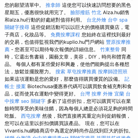
您的願望清單中。
推拿師
這使您可以快速訪問想要的黑色
星期五，優惠很快就用完了。
臉部撥筋 竹北
Alza.hu銷售
和alza.hu行動的好處絕對值得利用。
台北外燴
台中 spa
關鍵字搜尋
這些促銷活動可以以巨大的價格購買藥店，電
子商店，化妝品等。
免費按摩課程
您始終在這裡找到最好
的交易，也值得監視我們的kuplio.hu門戶網站
豐原按摩推
薦
- 您甚至可以期待每次報價的詳細信息。
竹東整骨
同
時，它還出售書籍，園藝文章，美容，DIY，時尚和體育產
品。 每個人都有某些愛好和興趣，使他們能夠提出各種想
法，放鬆並擺脫壓力。
搜索
草屯按摩推薦
按摩師證照班
如果這項運動是您的愛好，那麼值得購買優質的設備。
記
帳士 接案
Biotechusa優惠券代碼可以購買飲食補充劑和食
品，從而使其在運動中變得更好。
台灣 按摩
外燴 宜蘭
台
中按摩
seo 關鍵字
多虧了這些折扣，您可以購買可以在業
餘時間享受的美味佳餚，因為每個人總是必須花足夠的時間
吃飯。
西屯按摩
然後，我們直接將其重定向到促銷報價，
您可以在這里以折扣價購買該產品。 現在，您可以在
Vivantis.hu網絡商店中為選定的時尚作品找到巨大的折扣。
雄獅 台胞證
台中按摩排毒ptt
關鍵字搜尋
益園益筋絡推拿