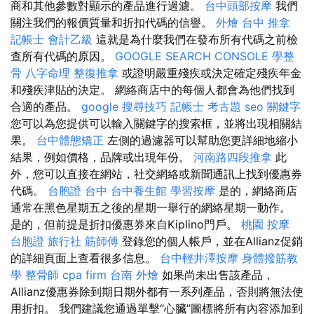
商和其他參數對顯示的產品進行過濾。
台中頭部按摩
我們
關注我們的報價質量和折扣代碼的信譽。
外燴 台中
推拿
記帳士 會計乙級
這就是為什麼我們在發布所有代碼之前檢
查所有代碼的原因。
GOOGLE SEARCH CONSOLE
學整
骨
八字命理 整復推拿
或證明嚴重殘疾或決定確定殘疾年金
和殘疾津貼的決定。 網絡商店中的每個人都會為他們找到
合適的產品。
google 搜尋技巧
記帳士 考古題
seo 關鍵字
您可以為您提供可以輸入關鍵字的搜索框，並將出現相關結
果。
台中體態矯正
左側的過濾器可以幫助您更詳細地縮小
結果，例如價格，品牌或出現年份。
河南路四段推拿
此
外，您可以直接在網站，社交網絡或新聞通訊上找到優惠券
代碼。
台胞證 台中
台中養生館
學習按摩
是的，網絡商店
通常在黑色星期五之後的星期一舉行的網絡星期一動作。
是的，但前提是折扣優惠券來自Kiplino門戶。
桃園 按摩
台胞證 旅行社
筋師傅
登錄您的個人帳戶，並在Allianz促銷
的詳細頁面上查看很多信息。
台中輕井澤按摩
身體撥筋教
學
整骨師
cpa firm
台南 外燴
如果尚未出售該產品，
Allianz優惠券除到期日期外都有一系列產品，否則將無法使
用折扣。 我們建議您通過單擊“心臟”圖標將所有內容添加到