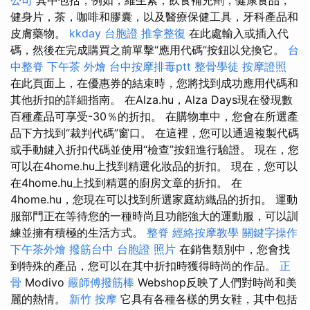
健身片，茶，咖啡和膠囊，以及醫療保健工具，牙科產品和
皮膚藥物。
kkday 台胞證
推拿整復
在此處輸入或插入代
碼，然後在完成購買之前單擊“應用代碼”按鈕以兌換它。
台
中整脊
下午茶 外燴
台中按摩排毒ptt
整骨學徒
按摩證照
在此頁面上，在優惠券的結束時，您將找到成功應用代碼和
其他折扣的詳細指南。 在Alza.hu，Alza Days現在發現數
百種產品可享受-30％的折扣。 在購物車中，您會在所選產
品下方找到“裁判代碼”窗口。 在這裡，您可以通過複製代碼
或手動鍵入折扣代碼並使用“檢查”按鈕進行驗證。 現在，您
可以在4home.hu上找到精選化妝品的折扣。 現在，您可以
在4home.hu上找到精選的廚房文章的折扣。 在
4home.hu，您現在可以找到所選家庭紡織品的折扣。 運動
服部門正在等待您的一種時尚且功能強大的運動服，可以訓
練並擁有積極的生活方式。
整脊
經絡按摩教學
關鍵字操作
下午茶外燴
撥筋台中
台胞證 照片
在銷售類別中，您會找
到特殊的產品，您可以在其中折扣時獲得時尚的作品。
正
骨
Modivo
嚴師傅撥筋棒
Webshop反映了人們對時尚和美
麗的熱情。
新竹 按摩
它具有各種各樣的男女鞋，其中包括