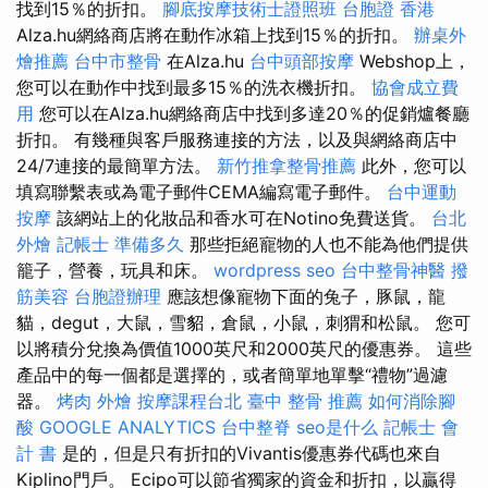
找到15％的折扣。
腳底按摩技術士證照班
台胞證 香港
Alza.hu網絡商店將在動作冰箱上找到15％的折扣。
辦桌外
燴推薦
台中市整骨
在Alza.hu
台中頭部按摩
Webshop上，
您可以在動作中找到最多15％的洗衣機折扣。
協會成立費
用
您可以在Alza.hu網絡商店中找到多達20％的促銷爐餐廳
折扣。 有幾種與客戶服務連接的方法，以及與網絡商店中
24/7連接的最簡單方法。
新竹推拿整骨推薦
此外，您可以
填寫聯繫表或為電子郵件CEMA編寫電子郵件。
台中運動
按摩
該網站上的化妝品和香水可在Notino免費送貨。
台北
外燴
記帳士 準備多久
那些拒絕寵物的人也不能為他們提供
籠子，營養，玩具和床。
wordpress seo
台中整骨神醫
撥
筋美容
台胞證辦理
應該想像寵物下面的兔子，豚鼠，龍
貓，degut，大鼠，雪貂，倉鼠，小鼠，刺猬和松鼠。 您可
以將積分兌換為價值1000英尺和2000英尺的優惠券。 這些
產品中的每一個都是選擇的，或者簡單地單擊“禮物”過濾
器。
烤肉 外燴
按摩課程台北
臺中 整骨 推薦
如何消除腳
酸
GOOGLE ANALYTICS
台中整脊
seo是什么
記帳士 會
計 書
是的，但是只有折扣的Vivantis優惠券代碼也來自
Kiplino門戶。 Ecipo可以節省獨家的資金和折扣，以贏得