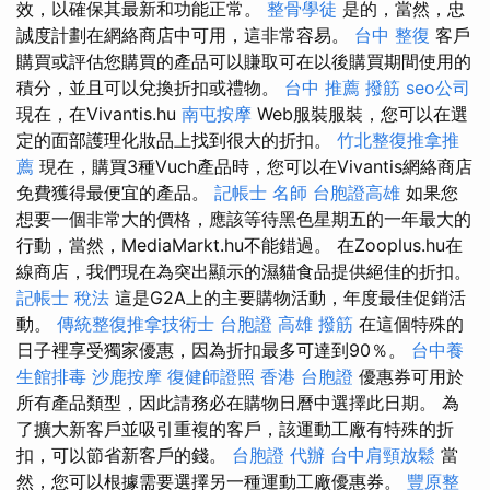
效，以確保其最新和功能正常。
整骨學徒
是的，當然，忠
誠度計劃在網絡商店中可用，這非常容易。
台中 整復
客戶
購買或評估您購買的產品可以賺取可在以後購買期間使用的
積分，並且可以兌換折扣或禮物。
台中 推薦 撥筋
seo公司
現在，在Vivantis.hu
南屯按摩
Web服裝服裝，您可以在選
定的面部護理化妝品上找到很大的折扣。
竹北整復推拿推
薦
現在，購買3種Vuch產品時，您可以在Vivantis網絡商店
免費獲得最便宜的產品。
記帳士 名師
台胞證高雄
如果您
想要一個非常大的價格，應該等待黑色星期五的一年最大的
行動，當然，MediaMarkt.hu不能錯過。 在Zooplus.hu在
線商店，我們現在為突出顯示的濕貓食品提供絕佳的折扣。
記帳士 稅法
這是G2A上的主要購物活動，年度最佳促銷活
動。
傳統整復推拿技術士
台胞證 高雄
撥筋
在這個特殊的
日子裡享受獨家優惠，因為折扣最多可達到90％。
台中養
生館排毒
沙鹿按摩
復健師證照
香港 台胞證
優惠券可用於
所有產品類型，因此請務必在購物日曆中選擇此日期。 為
了擴大新客戶並吸引重複的客戶，該運動工廠有特殊的折
扣，可以節省新客戶的錢。
台胞證 代辦
台中肩頸放鬆
當
然，您可以根據需要選擇另一種運動工廠優惠券。
豐原整