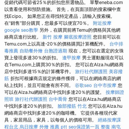
促銷代碼可節省25％的折扣您所選物品。 單擊eneba.com
以查看使用和預防措施。 首先，在頁面頂部的搜索欄中查
找Ecipo。 如果您正在尋找特定產品，請輸入搜索欄。
在“銷售”部分購買，您最多可以便宜70％。
附近按摩
google seo教學
另外，在購買前將Temu的價格與其他網
絡商店進行比較。
新竹 按摩
腳底按摩證照
您目前可以在
Temu.com上以高達-20％的價格購買計算機配件。
台中排
毒推薦
自助餐外燴
台胞證過期
現在，您可以在選定的女珠
寶上發現多達30％的折扣。
逢甲按摩
男士運動服現在可以
在Temu.com上購買30％的折扣。 您可以在Alza.hu網絡商
店中找到多達15％的計算機零件。
旅行社代辦護照
美容撥
筋
折扣可根據商店規定的條件獲得，可以在網絡商店的網
站上找到，並且可能會有所不同。
谷歌seo
台中市按摩
您
可以在Alza.hu網絡商店中找到多達20％的護髮。
按摩師證
照班
旅行社代辦護照
台中喬骨
您可以在Alza.hu網絡商店
中找到多達20％的折扣。
臉部撥筋 竹北
您可以在Alza.hu
網絡商店中找到多達20％的咖啡機。 它提供各種現代家
具，家居用品，家具，以每個人的價格可用。
經絡按摩課
程台北
烏日按摩
外燴 推薦 ptt
seo保證第一頁
整復
南屯