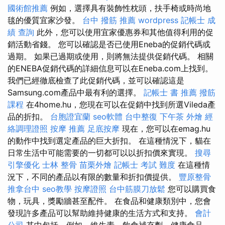
國術館推薦
例如，選擇具有裝飾性枕頭，扶手椅或時尚地
毯的優質宜家沙發。
台中 撥筋 推薦
wordpress
記帳士 成
績 查詢
此外，您可以使用宜家優惠券和其他值得利用的促
銷活動省錢。 您可以確認是否已使用Eneba的促銷代碼或
過期。 如果已過期或使用，則將無法提供促銷代碼。 相關
的ENEBA促銷代碼的詳細信息可以在Eneba.com上找到。
我們已經徹底檢查了此促銷代碼，並可以確認這是
Samsung.com產品中最有利的選擇。
記帳士 書 推薦
撥筋
課程
在4home.hu，您現在可以在促銷中找到所選Vileda產
品的折扣。
台胞證宜蘭
seo軟體
台中整復
下午茶 外燴
經
絡調理證照
按摩 推薦
足底按摩
現在，您可以在emag.hu
的動作中找到選定產品的巨大折扣。 在這種情況下，貓在
日常生活中可能需要的一切都可以以折扣價來實現。
搜尋
引擎優化
士林 整骨
苗栗外燴
記帳士 考試 難度
在這種情
況下，不同的產品以有限的數量和折扣價提供。
豐原整骨
推拿台中
seo教學
按摩證照
台中筋膜刀放鬆
您可以購買食
物，玩具，獎勵牆甚至配件。 在食品和健康類別中，您會
發現許多產品可以幫助維持健康的生活方式和支持。
會計
公司
其中包括，例如，維生素，飲食補充劑，健康食品，