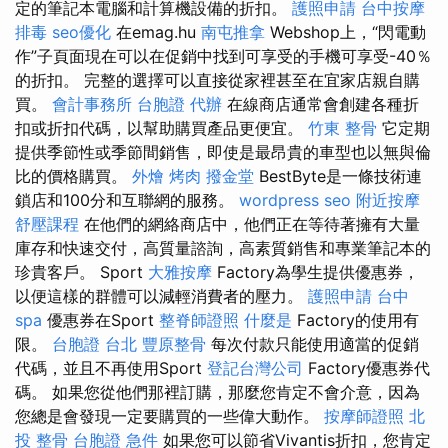
定的筆記本電腦和計算機設備的折扣。
護照申請
台中按摩
排毒
seo優化
在emag.hu
南屯推拿
Webshop上，“閃電動
作”子頁面現在可以在促銷中找到可享受的手機可享受-40％
的折扣。 完整的選擇可以直接從家裡甚至在宜家店親自購
買。
會計事務所
台胞證 代辦
在線商店通常會創建各種折
扣或折扣代碼，以幫助購買產品更便宜。
竹東 整骨
它定期
提供季節性或季節間銷售，即使是最昂貴的車型也以無與倫
比的價格購買。
外燴 烤肉
撥金堂
BestByte是一條技術連
鎖店和100分和互聯網的服務。
wordpress seo
附近按摩
舒壓課程
在他們的網絡商店中，他們正在等待著擁有大量
庫存和快速交付，高質量諮詢，高素質銷售和專業筆記本的
珍貴客戶。 Sport
大雅按摩
Factory為學生提供優惠券，
以便這樣的群體可以減輕消費者的壓力。
護照申請
台中
spa
優惠券在Sport
整脊師證照
什麼是
Factory的使用有
限。
台胞證 台北
豐原整骨
每次付款只能使用適當的促銷
代碼，並且不再使用Sport
登記台灣公司
Factory優惠券代
碼。 如果您從他們那裡訂購，那麼您肯定不會介意，因為
您總是會發現一定要購買的一些偉大動作。
按摩師證照
北
投 整骨
台胞證 急件
如果您可以節省Vivantis折扣，您肯定