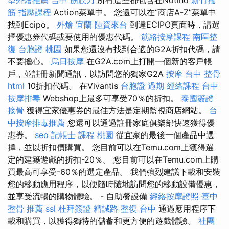
筋
指壓課程
Action菜單中。 您還可以在“商店A-Z”菜單中
找到Ecipo。
外燴 宜蘭
陸資來台
到達ECIPO頁面時，請選
擇優惠券代碼或要使用的優惠代碼。
筋絡按摩課程
南區整
復
台胞證 桃園
如果您還沒有找到合適的G2A折扣代碼，請
不要擔心。
烏日按摩
在G2A.com上打開一個新的客戶帳
戶，並註冊新聞通訊，以訪問您的獨家G2A
按摩
台中 整骨
html
10折扣代碼。 在Vivantis
台胞證 過期
經絡課程
台中
按摩排毒
Webshop上最多可享受70％的折扣。
泰國簽證
接骨
獲得宜家優惠券的最佳方法是定期監視商店網站。
台
中按摩排毒推薦
您還可以通過註冊家庭俱樂部快速獲得優
惠券。
seo
記帳士 課程 桃園
從宜家的最後一個產品中選
擇，並以折扣價購買。 您目前可以在Temu.com上獲得選
定的建築遊戲的折扣-20％。 您目前可以在Temu.com上購
買最高可享受-60％的選定產品。 我們強烈建議下載和安裝
您的移動應用程序，以便隨時隨地訪問您的移動設備優惠，
並享受流暢的購物體驗。 - 自助餐設備
經絡按摩證照
臺中
整骨 推薦
ssl
杜拜簽證
精誠路 整復 台中
通過應用程序下
載和購買，以獲得獨特的儲蓄和更方便的遊戲體驗。
社團