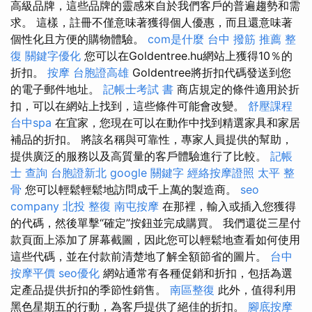
高級品牌，這些品牌的靈感來自於我們客戶的普遍趨勢和需
求。 這樣，註冊不僅意味著獲得個人優惠，而且還意味著
個性化且方便的購物體驗。
com是什麼
台中 撥筋 推薦
整
復
關鍵字優化
您可以在Goldentree.hu網站上獲得10％的
折扣。
按摩
台胞證高雄
Goldentree將折扣代碼發送到您
的電子郵件地址。
記帳士考試 書
商店規定的條件適用於折
扣，可以在網站上找到，這些條件可能會改變。
舒壓課程
台中spa
在宜家，您現在可以在動作中找到精選家具和家居
補品的折扣。 將該名稱與可靠性，專家人員提供的幫助，
提供廣泛的服務以及高質量的客戶體驗進行了比較。
記帳
士 查詢
台胞證新北
google 關鍵字
經絡按摩證照
太平 整
骨
您可以輕鬆輕鬆地訪問成千上萬的製造商。
seo
company
北投 整復
南屯按摩
在那裡，輸入或插入您獲得
的代碼，然後單擊“確定”按鈕並完成購買。 我們還從三星付
款頁面上添加了屏幕截圖，因此您可以輕鬆地查看如何使用
這些代碼，並在付款前清楚地了解全額節省的圖片。
台中
按摩平價
seo優化
網站通常有各種促銷和折扣，包括為選
定產品提供折扣的季節性銷售。
南區整復
此外，值得利用
黑色星期五的行動，為客戶提供了絕佳的折扣。
腳底按摩