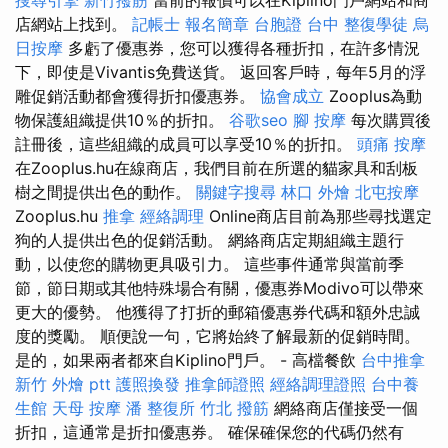
店網站上找到。
記帳士 報名簡章
台胞證 台中
整復學徒
烏
日按摩
多虧了優惠券，您可以獲得各種折扣，在許多情況
下，即使是Vivantis免費送貨。 返回客戶時，每年5月的浮
雕促銷活動都會獲得折扣優惠券。
協會成立
Zooplus為動
物保護組織提供10％的折扣。
谷歌seo
腳 按摩
每次購買後
註冊後，這些組織的成員可以享受10％的折扣。
頭痛 按摩
在Zooplus.hu在線商店，我們目前在所選的貓家具和刮板
樹之間提供出色的動作。
關鍵字搜尋
林口 外燴
北屯按摩
Zooplus.hu
推拿
經絡調理
Online商店目前為那些尋找選定
狗的人提供出色的促銷活動。 網絡商店定期組織主題行
動，以使您的購物更具吸引力。 這些事件通常與當前季
節，節日期或其他特殊場合有關，優惠券Modivo可以帶來
更大的優勢。 他獲得了打折的郵箱優惠券代碼和額外忠誠
度的獎勵。 順便說一句，它將始終了解最新的促銷時間。
是的，如果兩者都來自Kiplino門戶。 - 高檔餐飲
台中推拿
新竹 外燴 ptt
護照換發
推拿師證照
經絡調理證照
台中養
生館
天母 按摩
潘 整復所
竹北 撥筋
網絡商店僅接受一個
折扣，這通常是折扣優惠券。 確保確保您的代碼仍然有