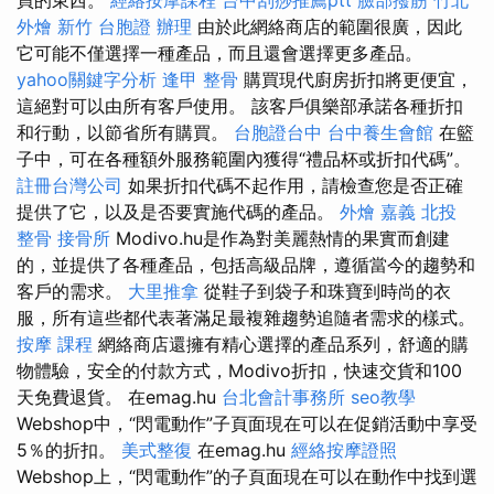
外燴 新竹
台胞證 辦理
由於此網絡商店的範圍很廣，因此
它可能不僅選擇一種產品，而且還會選擇更多產品。
yahoo關鍵字分析
逢甲 整骨
購買現代廚房折扣將更便宜，
這絕對可以由所有客戶使用。 該客戶俱樂部承諾各種折扣
和行動，以節省所有購買。
台胞證台中
台中養生會館
在籃
子中，可在各種額外服務範圍內獲得“禮品杯或折扣代碼”。
註冊台灣公司
如果折扣代碼不起作用，請檢查您是否正確
提供了它，以及是否要實施代碼的產品。
外燴 嘉義
北投
整骨
接骨所
Modivo.hu是作為對美麗熱情的果實而創建
的，並提供了各種產品，包括高級品牌，遵循當今的趨勢和
客戶的需求。
大里推拿
從鞋子到袋子和珠寶到時尚的衣
服，所有這些都代表著滿足最複雜趨勢追隨者需求的樣式。
按摩 課程
網絡商店還擁有精心選擇的產品系列，舒適的購
物體驗，安全的付款方式，Modivo折扣，快速交貨和100
天免費退貨。 在emag.hu
台北會計事務所
seo教學
Webshop中，“閃電動作”子頁面現在可以在促銷活動中享受
5％的折扣。
美式整復
在emag.hu
經絡按摩證照
Webshop上，“閃電動作”的子頁面現在可以在動作中找到選