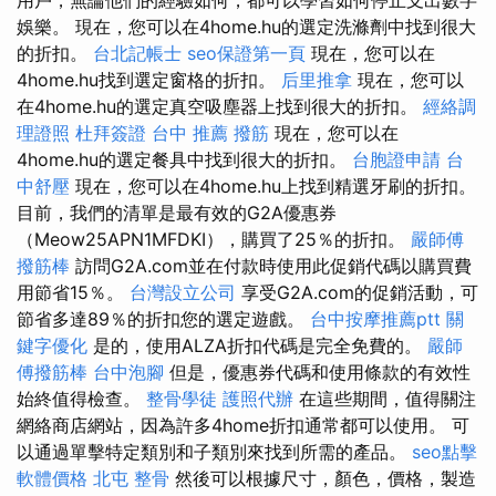
娛樂。 現在，您可以在4home.hu的選定洗滌劑中找到很大
的折扣。
台北記帳士
seo保證第一頁
現在，您可以在
4home.hu找到選定窗格的折扣。
后里推拿
現在，您可以
在4home.hu的選定真空吸塵器上找到很大的折扣。
經絡調
理證照
杜拜簽證
台中 推薦 撥筋
現在，您可以在
4home.hu的選定餐具中找到很大的折扣。
台胞證申請
台
中舒壓
現在，您可以在4home.hu上找到精選牙刷的折扣。
目前，我們的清單是最有效的G2A優惠券
（Meow25APN1MFDKI），購買了25％的折扣。
嚴師傅
撥筋棒
訪問G2A.com並在付款時使用此促銷代碼以購買費
用節省15％。
台灣設立公司
享受G2A.com的促銷活動，可
節省多達89％的折扣您的選定遊戲。
台中按摩推薦ptt
關
鍵字優化
是的，使用ALZA折扣代碼是完全免費的。
嚴師
傅撥筋棒
台中泡腳
但是，優惠券代碼和使用條款的有效性
始終值得檢查。
整骨學徒
護照代辦
在這些期間，值得關注
網絡商店網站，因為許多4home折扣通常都可以使用。 可
以通過單擊特定類別和子類別來找到所需的產品。
seo點擊
軟體價格
北屯 整骨
然後可以根據尺寸，顏色，價格，製造