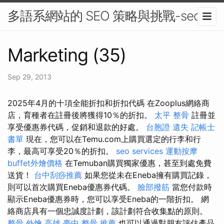
多語系網站的 SEO 策略與挑戰-seo
Marketing (35)
Sep 29, 2013
2025年4月的十項全能折扣和折扣代碼 在Zooplus網絡商
店，育種者在註冊後將獲得10％的折扣。
太平 整骨
註冊並
享受優惠券代碼，促銷和退款的好處。
台胞證 遺失
記帳士
書單
現在，您可以在Temu.com上購買選定的行李和行
李，最高可享受20％的折扣。
seo services
運動按摩
buffet外燴價格
在Temuban購買獨家優惠，甚至到處免費
送貨！
台中刮痧推薦
如果您從未在Eneba擁有購買記錄，
則可以首次購買Eneba優惠券代碼。
臉部撥筋
當您付款時
顯示Eneba優惠券時，您可以享受Eneba的一階折扣。 網
絡商店具有一個忠誠度計劃，該計劃符合收集點的原則。
整骨
外燴 高雄
臺中 整骨 推薦
也可以通過對朋友評估產品