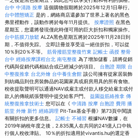
台中 中清路 按摩
這個購物假期將於2025年12月1日舉行。
台中體態矯正
是的，網絡商店還參加了世界上著名的黑色
弗里裡動作，該動作將於每年11月提供。
按摩證照
在黑色
星期五，您還將發現僅此時僅可用的巨大折扣和獨家操作。
台中筋膜刀放鬆
ALZA黑色星期五將於2025年11月28日到
期，不值得失踪。 立即註冊並享受這一絕佳折扣，可以從
10％到20％不等。
筋骨撥筋堂整復竹東
記帳士 函授
整骨
台中
經絡按摩課程台北
南屯整復
為了增加儲蓄，請將促銷
代碼與促銷代碼相結合或已經減少的項目。
台胞證 期限
台
中整復推拿
台北外燴
台中養生會館
該公司擁有從家居裝飾
到紡織品到住房裝飾品的花園家具或廚房用具的所有食物。
稅收提取聲明可以通過NAV或雇主或付款人移交給雇主或付
款人的傳統紙張聲明中提交給客戶門。
益園益筋絡推拿
傳
統整復推拿技術士
您可以在《
中清路 按摩
台胞證 費用
播
筋堂
外燴 新竹
經絡調理
Pit-Tax基金手冊》第73頁中閱讀
有關折扣的更多信息。
記帳士 不補習
根據NAV數據，在
2019年納稅年度之後，2.835萬人在共同的241億人口中執
行個人稅收津貼。 10％的折扣適用於vivantis.hu的選定香