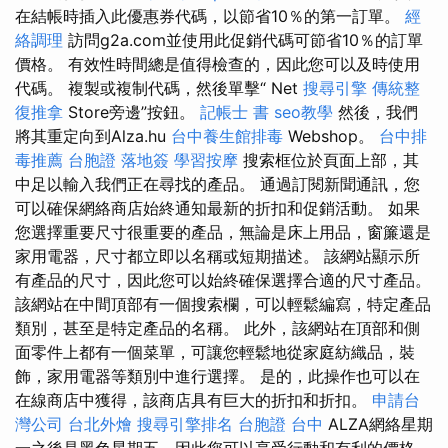
在結帳時插入此優惠券代碼，以節省10％的第一訂單。
經
絡調理
訪問g2a.com並使用此促銷代碼可節省10％的訂單
價格。 有效性時間總是值得檢查的，因此您可以及時使用
代碼。 複製或複制代碼，然後單擊“ Net
搜尋引擎
傳統整
復推拿
Store旁邊”按鈕。
記帳士 書
seo教學
然後，我們
將其重定向到Alza.hu
台中養生館排毒
Webshop。
台中排
毒推薦
台胞證 落地簽
學習按摩
搜索框位於頁面上部，其
中足以輸入我們正在尋找的產品。 通過訂閱新聞通訊，您
可以確保網絡商店始終通知最新的折扣和促銷活動。 如果
您選擇重要尺寸很重要的產品，無論是床上用品，窗簾還是
家用電器，尺寸都立即以名稱或短期描述。 該網站顯示所
有產品的尺寸，因此您可以始終確保選擇合適的尺寸產品。
該網站在中間頂部有一個搜索欄，可以輕鬆編寫，特定產品
類別，甚至是特定產品的名稱。 此外，該網站在頂部和側
面零件上都有一個菜單，可讓您輕鬆地從家庭紡織品，裝
飾，家用電器等類別中進行選擇。 是的，此操作也可以在
在線商店中獲得，該商店具有巨大的折扣和折扣。
申請台
灣公司
台北外燴
搜尋引擎排名
台胞證 台中
ALZA網絡星期
一之後是黑色星期五，因此您可以享受行動和有利的價格。