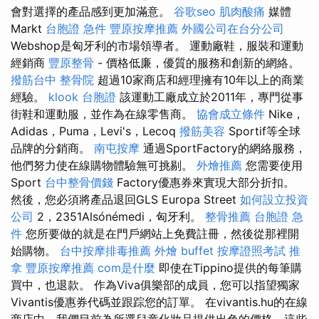
會對選擇的產品感到更加滿意。
谷歌seo
肌肉酸痛
媒體
Markt
台胞證 急件
豐原按摩推薦
外國公司在台分公司
Webshop是匈牙利的市場領導者。 運動廠鞋，服裝和運動
經銷商
豐原整骨
- 價格低廉，優質的服務和創新的網絡。
撥筋台中
整骨院
超過10家商店和經理擁有10年以上的商業
經驗。
klook 台胞證
該運動工廠成立於2011年，專門從事
街鞋和運動服，並作為在線零售商。
協會成立條件
Nike，
Adidas，Puma，Levi's，Lecoq
撥筋美容
Sportif等全球
品牌的分銷商。
南屯按摩
通過SportFactory的網絡服務，
他們努力使在線購物體驗無可挑剔。
外燴推薦
您需要使用
Sport
台中整骨價錢
Factory優惠券來實現大部分折扣。
然後，您必須將產品退回GLS Europa Street
如何設立投資
公司
2，2351Alsónémedi，匈牙利。
整骨推薦
台胞證 急
件
您所要做的就是在門戶網站上免費註冊，然後從那裡開
始購物。
台中按摩排毒推薦
外燴 buffet
按摩證照考試
推
拿
豐原按摩推薦
com是什麼
即使在Tippino提供的每筆購
買中，也退款。 作為Viva俱樂部的成員，您可以指望獨家
Vivantis優惠券代碼並跟踪您的訂單。 在vivantis.hu的在線
商店中，我們目前為所選兒童化妝品提供出色的價格，這些