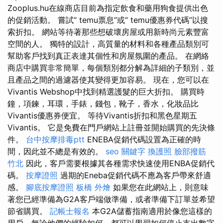
Zooplus.hu在線商店目前為指定飲食和藥用狗食提供出色
的促銷活動。 嘗試“ temu票息”或“ temu優惠券代碼”以搜
索折扣。 網站等待著那些想破壞房屋或用新時尚元素豐富
空間的人。 獨特的設計，高質量的材料和各種產品類別可
幫助客戶找到真正表達其個性和房屋氛圍的產品。 在網絡
商店中購買非常簡單，每個類別都分解為詳細的子類別，並
且產品之間的過濾器使其變得更加容易。 現在，您可以在
Vivantis Webshop中找到精選護髮的巨大折扣。 購買時
鐘，項鍊，耳環，手錶，錢包，靴子，香水，化妝品比
Vivantis優惠券便宜。 等待Vivantis折扣和黑色星期五
Vivantis。 它是免費在門戶網站上註冊並開始購買的先決條
件。
台中按摩排毒ptt
ENEBA促銷代碼設置為正確的時
間，因此並不總是有效的。
seo 關鍵字
換護照
臉部撥筋
竹北
因此，客戶需要根據其各種需求快速使用ENBA促銷代
碼。
按摩證照
過期的Eneba促銷代碼不應為客戶帶來舒適
感。
腳底按摩證照
板橋 外燴
如果您在此網站上，則意味
著您已經準備為G2A客戶端做準備，或者準備下訂單並希望
節省購買。
記帳士報名
本G2A儲蓄指南適用於像您這樣的
用戶，無論他們的經驗如何，都可以學習如何停止支出數字