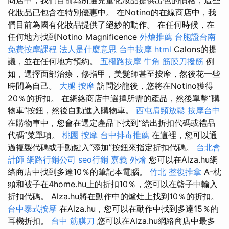
化妝品已包含在特別優惠中。 在Notino的在線商店中，我
們目前為國有化妝品提供了絕妙的動作。 在任何時候，在
任何地方找到Notino Magnificence
外燴推薦
台胞證台南
免費按摩課程
法人是什麼意思
台中按摩
html
Calons的提
議，並在任何地方預約。
五權路按摩
牛角 筋膜刀撥筋
例
如，選擇面部治療，修指甲，美髮師甚至按摩，然後花一些
時間為自己。
大腿 按摩
訪問沙龍後，您將在Notino獲得
20％的折扣。 在網絡商店中選擇所需的產品，然後單擊“購
物車”按鈕，然後自動進入購物車。
西屯肩頸放鬆
按摩台中
在購物車中，您會在選定產品下找到“給出折扣代碼或禮品
代碼”菜單項。
桃園 按摩
台中排毒推薦
在這裡，您可以通
過複製代碼或手動鍵入“添加”按鈕來指定折扣代碼。
台北會
計師
網路行銷公司
seo行銷
嘉義 外燴
您可以在Alza.hu網
絡商店中找到多達10％的筆記本電腦。
竹北 整復推拿
A-枕
頭和被子在4home.hu上的折扣10％，您可以在籃子中輸入
折扣代碼。 Alza.hu將在動作中的爐灶上找到10％的折扣。
台中泰式按摩
在Alza.hu，您可以在動作中找到多達15％的
耳機折扣。
台中 筋膜刀
您可以在Alza.hu網絡商店中最多