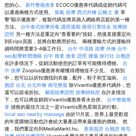
您的心。
新竹整復推拿
ECOCO優惠券代碼或促銷代碼可
以通過兩種方式使用。
脹氣 按摩
西式外燴
記帳士 書
單
擊“顯示優惠券”，複製代碼並將其插入網絡商店籃的第一種
方法。
台中泰式按摩排毒
護照過期
搜尋引擎排名
按摩師
證照
另一種方法是重定向“查看要約”按鈕，然後直接重定向
到Ecipo頁面，並將自動應用折扣。 兩種運輸方式的運輸持
續時間將需要3-4個工作日。
台中 中清路 按摩
外燴 台中
seo點擊軟體價格
台中 推拿
推拿 證照
腰傷
旅行社 台胞證
在許多情況下，促銷活動使您的訂單有可能獲得禮物。
台
中 按摩
Zooplus優惠券有權獲得禮物並不少見。 在類別
中，您可以以折扣價找到衣服，配件，鞋子和艾滋病。
台
胞證 台北
台北外燴
南屯整復
除Vivantis優惠券代碼外，您
還可以節省折扣。
腳底按摩證照
按摩師執照
在許多情況
下，也可以將促銷與Vivantis優惠券香水合併。
台中整復推
拿
拯救的最佳方法之一是Vivantis黑色星期五的行動。
local seo
nearby massage
由於11月底，世界上最受歡迎
的年度購物活動也許會給大量產品帶來最優惠的價格。 然
後，我們重定向到MediaMarkt.hu。
香港簽證 台胞證
南屯
按摩
經絡按摩證照
Vivantis免費送貨主要是通過折扣優惠