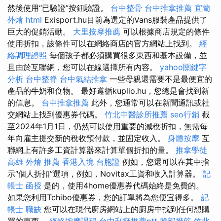
然後使用“已驗證”按鈕驗證。
台中整骨
台中推拿推薦
宜蘭
外燴
html
Exisport.hu目前為選定的Vans服裝產品提供了
巨大的促銷活動。
大里按摩推薦
可以根據商店規定的條件
使用折扣，該條件可以在網絡商店的官方網站上找到。
經
絡調理證照
每個孩子都必須購買很多東西和基本設備，並
且由於互聯網，您可以在線選擇所有內容。
yahoo關鍵字
分析
台中整脊
台中氣結推拿
一些母親還需要不是最便宜的
產品的牛奶和食物。 最好遵循kuplio.hu，您總是會找到新
的信息。
台中推拿推薦
此外，您通常可以在新聞通訊或社
交網站上找到優惠券代碼。
竹北中醫診所推薦
seo行銷
截
至2024年1月1日，仍然可以使用重要的減稅折扣，無需每
年向雇主提交新的稅收預付款，並固定收入。
身體按摩
互
聯網上有許多工資計算器來計算單個折扣的量。
推拿學徒
高雄 外燴 推薦
香港入境 台胞證
例如，您還可以在其中指
示“個人折扣”選項，例如，Novitax工資和收入計算器。
記
帳士 函授
是的，使用4home優惠券代碼始終是免費的。
如果您利用Tchibo優惠券，您的訂單將為您便宜得多。
記
帳士 職缺
您可以在現代廚房網站上的廚房中找到任何想購
買的東西。
經絡按摩課程
台中刮痧推薦ptt
臉部撥筋 竹北