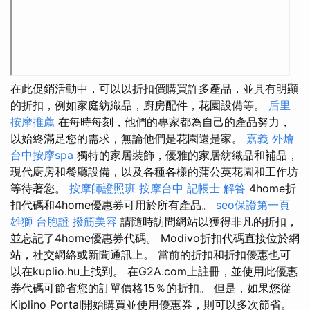
在此促銷活動中，可以以折扣價購買許多產品，並具有明顯
的折扣，例如家庭紡織品，廚房配件，花園設備等。
后里
按摩推薦
在每時每刻，他們的專家都為自己的產品努力，
以始終滿足您的需求，無論他們是花園還是家。
嘉義 外燴
台中按摩spa
獨特的家居裝飾，優雅的家居紡織品和補品，
現代廚房和餐廳設備，以及各種各樣的蒲公英花園和工作坊
等待著您。
按摩師證照班
按摩台中
記帳士 解答
4home折
扣代碼和4home優惠券可用於所有產品。
seo保證第一頁
雄獅 台胞證
撥筋美容
請隨時訪問網站以獲得非凡的折扣，
並忘記了4home優惠券代碼。 Modivo折扣代碼直接位於網
站，社交網絡或新聞通訊上。 當前的折扣和折扣優惠也可
以在kuplio.hu上找到。 在G2A.com上註冊，並使用此優惠
券代碼可節省您的訂單價格15％的折扣。 但是，如果您從
Kiplino Portal開始購買並使用優惠券，則可以多次節省。