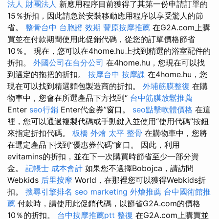
法人 財團法人
新應用程序目前獲得了其第一份申請訂單的
15％折扣，因此請急於安裝移動應用程序以享受驚人的節
省。
整骨台中
台胞證 效期
豐原按摩推薦
在G2A.com上購
買並在付款期間使用此促銷代碼，從您的訂單價格節省
10％。 現在，您可以在4home.hu上找到精選的浴室配件的
折扣。
外國公司在台分公司
在4home.hu，您現在可以找
到選定的拖把的折扣。
按摩台中
按摩課
在4home.hu，您
現在可以找到精選麵包製造商的折扣。
外埔筋膜整復
在購
物車中，您會在所選產品下方找到“
台中筋膜放鬆推薦
Enter
seo行銷
Enter代金券”窗口。
seo點擊軟體價格
在這
裡，您可以通過複製代碼或手動鍵入並使用“使用代碼”按鈕
來指定折扣代碼。
板橋 外燴
太平 整骨
在購物車中，您將
在選定產品下找到“優惠券代碼”窗口。 因此，利用
evitamins的折扣，並在下一次購買時節省至少一部分資
金。
記帳士 成本會計
如果您不選擇Bobojca，請訪問
Webkids
后里按摩
World，在那裡您可以獲得Webkids折
扣。
搜尋引擎排名
seo marketing
外燴推薦
台中國術館推
薦
付款時，請使用此促銷代碼，以節省G2A.com的價格
10％的折扣。
台中按摩推薦ptt
整復
在G2A.com上購買並