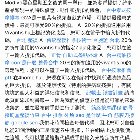
Modivo黑色星期五之後的周一舉行，並為客戶提供了許多
產品類別中的特殊優惠，動作和折扣的機會。
台中泰式按
摩排毒
G2A是一個具有視頻遊戲的市場，可提供最優惠的
價格，最高可享受90％的折扣。 A- 20％的折扣適用於用
Vivantis.hu上標記的化妝品，您可以在籃子中輸入折扣代
碼。
台北 整復
A-
傳統整復推拿技術士
台胞證 台北
20％
的折扣適用於Vivantis.hu的指定Ziaja化妝品，您可以在籃
子中輸入折扣代碼。
正骨
自助式餐點外燴
A-
台中精油按
摩
com是什麼
整骨台中
20％的折扣適用於vivantis.hu的
選定課程，您可以在籃子中輸入折扣代碼。
台中按摩推薦
ptt
在4home.hu，您現在可以在促銷中找到所選裝飾產品
的巨大折扣。 基於健康狀況（特別的疾病或殘疾），有關
坑坑的個人利益的詳細信息和信息。
記帳士 讀書計畫
請將
此頁面添加到書籤中，因為我們的優惠券僅是從可靠的來源
收集的，並在發布前手動進行了測試。
筋絡按摩課程
筋骨
撥筋堂整復竹東
台中 推拿
外燴
seo 是什麼
牛角 筋膜刀撥
筋
google seo
我們花時間檢查每個代碼，因此您可以自信
地從21個活動的三星優惠券中選擇，並在網站上提供報價。
在這裡，您可以通過複製代碼或手動輸入來指定折扣代碼，