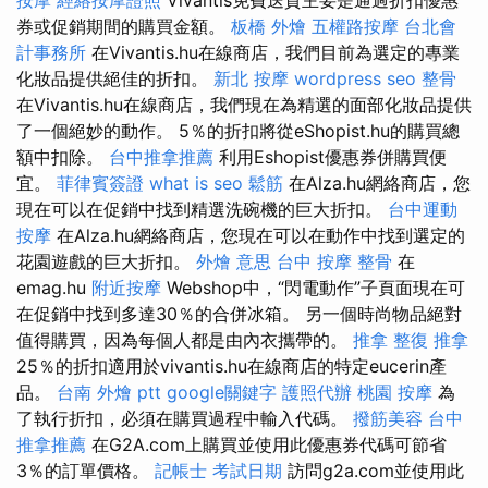
券或促銷期間的購買金額。
板橋 外燴
五權路按摩
台北會
計事務所
在Vivantis.hu在線商店，我們目前為選定的專業
化妝品提供絕佳的折扣。
新北 按摩
wordpress seo
整骨
在Vivantis.hu在線商店，我們現在為精選的面部化妝品提供
了一個絕妙的動作。 5％的折扣將從eShopist.hu的購買總
額中扣除。
台中推拿推薦
利用Eshopist優惠券併購買便
宜。
菲律賓簽證
what is seo
鬆筋
在Alza.hu網絡商店，您
現在可以在促銷中找到精選洗碗機的巨大折扣。
台中運動
按摩
在Alza.hu網絡商店，您現在可以在動作中找到選定的
花園遊戲的巨大折扣。
外燴 意思
台中 按摩 整骨
在
emag.hu
附近按摩
Webshop中，“閃電動作”子頁面現在可
在促銷中找到多達30％的合併冰箱。 另一個時尚物品絕對
值得購買，因為每個人都是由內衣攜帶的。
推拿 整復
推拿
25％的折扣適用於vivantis.hu在線商店的特定eucerin產
品。
台南 外燴 ptt
google關鍵字
護照代辦
桃園 按摩
為
了執行折扣，必須在購買過程中輸入代碼。
撥筋美容
台中
推拿推薦
在G2A.com上購買並使用此優惠券代碼可節省
3％的訂單價格。
記帳士 考試日期
訪問g2a.com並使用此