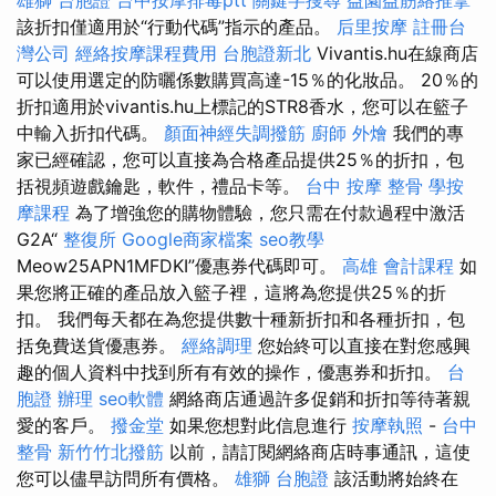
該折扣僅適用於“行動代碼”指示的產品。
后里按摩
註冊台
灣公司
經絡按摩課程費用
台胞證新北
Vivantis.hu在線商店
可以使用選定的防曬係數購買高達-15％的化妝品。 20％的
折扣適用於vivantis.hu上標記的STR8香水，您可以在籃子
中輸入折扣代碼。
顏面神經失調撥筋
廚師 外燴
我們的專
家已經確認，您可以直接為合格產品提供25％的折扣，包
括視頻遊戲鑰匙，軟件，禮品卡等。
台中 按摩 整骨
學按
摩課程
為了增強您的購物體驗，您只需在付款過程中激活
G2A“
整復所
Google商家檔案
seo教學
Meow25APN1MFDKI”優惠券代碼即可。
高雄 會計課程
如
果您將正確的產品放入籃子裡，這將為您提供25％的折
扣。 我們每天都在為您提供數十種新折扣和各種折扣，包
括免費送貨優惠券。
經絡調理
您始終可以直接在對您感興
趣的個人資料中找到所有有效的操作，優惠券和折扣。
台
胞證 辦理
seo軟體
網絡商店通過許多促銷和折扣等待著親
愛的客戶。
撥金堂
如果您想對此信息進行
按摩執照
-
台中
整骨
新竹竹北撥筋
以前，請訂閱網絡商店時事通訊，這使
您可以儘早訪問所有價格。
雄獅 台胞證
該活動將始終在