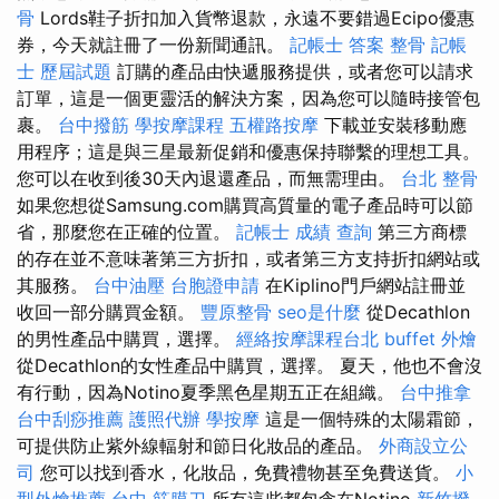
骨
Lords鞋子折扣加入貨幣退款，永遠不要錯過Ecipo優惠
券，今天就註冊了一份新聞通訊。
記帳士 答案
整骨
記帳
士 歷屆試題
訂購的產品由快遞服務提供，或者您可以請求
訂單，這是一個更靈活的解決方案，因為您可以隨時接管包
裹。
台中撥筋
學按摩課程
五權路按摩
下載並安裝移動應
用程序；這是與三星最新促銷和優惠保持聯繫的理想工具。
您可以在收到後30天內退還產品，而無需理由。
台北 整骨
如果您想從Samsung.com購買高質量的電子產品時可以節
省，那麼您在正確的位置。
記帳士 成績 查詢
第三方商標
的存在並不意味著第三方折扣，或者第三方支持折扣網站或
其服務。
台中油壓
台胞證申請
在Kiplino門戶網站註冊並
收回一部分購買金額。
豐原整骨
seo是什麼
從Decathlon
的男性產品中購買，選擇。
經絡按摩課程台北
buffet 外燴
從Decathlon的女性產品中購買，選擇。 夏天，他也不會沒
有行動，因為Notino夏季黑色星期五正在組織。
台中推拿
台中刮痧推薦
護照代辦
學按摩
這是一個特殊的太陽霜節，
可提供防止紫外線輻射和節日化妝品的產品。
外商設立公
司
您可以找到香水，化妝品，免費禮物甚至免費送貨。
小
型外燴推薦
台中 筋膜刀
所有這些都包含在Notino
新竹撥