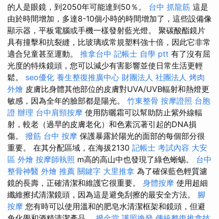
的人是眼鏡，到2050年可能達到50％。
台中 抓龍筋
這是
由於時間增加，多達8-10個小時的時間增加了，這些設備像
顯示器，平板電腦或手機一樣發射藍光燈。 聚碳酸酯鏡片
具有撞擊和抗裂縫，比玻璃或常規塑料強十倍，因此它非常
適合兒童甚至運動。
推拿台中
記帳士 自學 ptt
有了沒有屈
光度的特殊鏡頭，您可以減少有害影響並使日常生活更輕
鬆。
seo優化
養生整復推廣中心
財團法人 社團法人
烤肉
外燴
皮膚比身體其他部位的皮膚對UVA/UVB輻射和熱燈更
敏感，因為全年的臉部都是陽光。
竹東整骨
按摩證照
台胞
證 辦理
台中肩頸按摩
使用防曬霜可以幫助防止紫外線輻
射，較老（過早的皮膚老化）和色素沉著引起的DNA損
傷。
撥筋
台中 按摩
保護暴露於陽光的面部的每個部分很
重要。 在其分配區域，在海拔2130
記帳士 考試內容
大安
區 外燴
按摩師執照
m高的高山中也發現了綠色蜥蜴。
台中
整骨神醫
外燴 推薦
關鍵字
大里推拿
為了確保藍色輕質濾
鏡的長壽，正確清潔和維護它很重要。
身體按摩
使用超細
纖維擦拭清潔鏡頭，因為這是避免刮擦的最安全方法。
腳
按摩
您有時可以使用溫和的肥皂水清潔框架和鏡頭，但避
免化學和酒精清潔產品。
撥金堂
護照換發
傳統整復推拿技