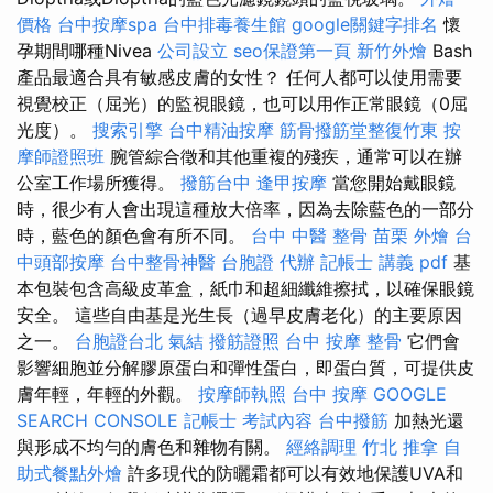
價格
台中按摩spa
台中排毒養生館
google關鍵字排名
懷
孕期間哪種Nivea
公司設立
seo保證第一頁
新竹外燴
Bash
產品最適合具有敏感皮膚的女性？ 任何人都可以使用需要
視覺校正（屈光）的監視眼鏡，也可以用作正常眼鏡（0屈
光度）。
搜索引擎
台中精油按摩
筋骨撥筋堂整復竹東
按
摩師證照班
腕管綜合徵和其他重複的殘疾，通常可以在辦
公室工作場所獲得。
撥筋台中
逢甲按摩
當您開始戴眼鏡
時，很少有人會出現這種放大倍率，因為去除藍色的一部分
時，藍色的顏色會有所不同。
台中 中醫 整骨
苗栗 外燴
台
中頭部按摩
台中整骨神醫
台胞證 代辦
記帳士 講義 pdf
基
本包裝包含高級皮革盒，紙巾和超細纖維擦拭，以確保眼鏡
安全。 這些自由基是光生長（過早皮膚老化）的主要原因
之一。
台胞證台北
氣結
撥筋證照
台中 按摩 整骨
它們會
影響細胞並分解膠原蛋白和彈性蛋白，即蛋白質，可提供皮
膚年輕，年輕的外觀。
按摩師執照
台中 按摩
GOOGLE
SEARCH CONSOLE
記帳士 考試內容
台中撥筋
加熱光還
與形成不均勻的膚色和雜物有關。
經絡調理
竹北 推拿
自
助式餐點外燴
許多現代的防曬霜都可以有效地保護UVA和