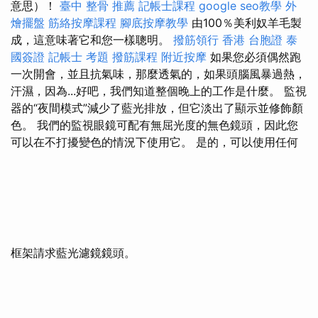
意思）！
臺中 整骨 推薦
記帳士課程
google seo教學
外
燴擺盤
筋絡按摩課程
腳底按摩教學
由100％美利奴羊毛製
成，這意味著它和您一樣聰明。
撥筋領行
香港 台胞證
泰
國簽證
記帳士 考題
撥筋課程
附近按摩
如果您必須偶然跑
一次開會，並且抗氣味，那麼透氣的，如果頭腦風暴過熱，
汗濕，因為...好吧，我們知道整個晚上的工作是什麼。 監視
器的“夜間模式”減少了藍光排放，但它淡出了顯示並修飾顏
色。 我們的監視眼鏡可配有無屈光度的無色鏡頭，因此您
可以在不打擾變色的情況下使用它。 是的，可以使用任何
框架請求藍光濾鏡鏡頭。