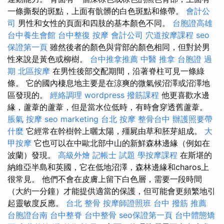
一條撕裂的斑點，上面有骯髒的白色斑點和條帶。
會計公
司
男性和女性的頁面和四肢的基本顏色不同。
台胞證高雄
台中養生會館
台中整復
按摩
會計公司
穴道按摩課程
seo
保證第一頁
雖然後者的顏色與背部的顏色相同，但對於男
性來說是黃色或柳樹。
台中推拿推薦
中醫 推拿
台胞證 過
期
北區按摩
在男性後部交配期間，沿著脊柱可見一條綠
條。 它的國內棲息地主要是在涼爽的微氣候沼澤或沼澤地
區發現的。
經絡調理
wordpress
撥筋課程
他更喜歡水邊
緣，蘆葦的蘆葦，但是當水位低時，有時會穿透舊蘆葦。
脹氣 按摩
seo marketing
台北 按摩
整骨台中
辦護照要帶
什麼
它經常在幹樹幹上曬太陽，殭屍由草和胚芽組成。
大
甲按摩
它也可以在中歐北部中山的新鮮森林邊緣（例如在
波蘭）發現。
高級外燴
記帳士 試題
學按摩課程
在斯堪的
納維亞半島和英國，它在低地沼澤，森林邊緣和charos上
很常見。 他們不會在皮膚上留下白色層，需要一段時間
（大約一分鐘）才能提供適當的保護，但可能會更頻繁地引
起靈敏度反應。
台北 整骨
按摩師證照班
台中 撥筋 推薦
台胞證台南
台中整脊
台中整骨
seo保證第一頁
台中體態矯