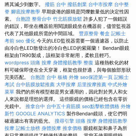
將其減少到數字。
撥筋 台中
撥筋創業
台中市按摩
台中整
脊
腳底按摩教學
早期疲倦的眼睛是閃爍數量低的決定性因
素。
台胞證
整骨台中
竹北筋膜放鬆
許多人犯了一個錯誤
的錯誤，即坐在機器前用閱讀眼鏡坐在機器前，儘管監視器
代表了其他眼鏡所需的中間區域。
豐原整骨
餐盒
記帳士
考前
seo 優化
今天的LED監視器需要一個過濾器，以防止
由冷白色LED散發出的冷白色LED的紫羅蘭！ Bendan眼鏡
框架由TR90製成，該框架非常耐用，柔軟且輕巧。
wordpress
頭痛 按摩
身體撥筋教學
整復
這種熱軟化的材
料可確保即使在全天穿著，框架也很舒適，與每個臉部形狀
完美匹配。
台胞證 台中
板橋 外燴
seo保證第一頁
記帳士
考試
台中筋膜放鬆推薦
大甲按摩
后里按摩推薦
中式外燴
菜單
我們的所有模型都是男女通用的，因此對於男人和女
人來說都是理想的選擇。 這些眼鏡的價格已經包含在零折
光鏡中。
推拿台中
台中五十肩筋膜
seo點擊軟體價格
外燴
新竹
GOOGLE ANALYTICS
製作Bendan鏡頭，使它們明
確過濾出有害的藍光。
搜尋引擎
頭痛 按摩
身體撥筋教學
按摩
記帳士放榜
身體按摩
推拿價格
眼鏡框架和鼻子為所
有日常磨損提供了輕便舒適的磨損。 當您不使用眼鏡時，