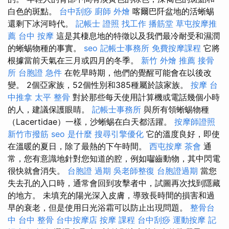
白色的斑點。
台中刮痧
廚師 外燴
喀爾巴阡盆地的活蜥蜴
還剩下冰河時代。
記帳士 證照 找工作
播筋堂
草屯按摩推
薦
台中 按摩
這是其棲息地的特徵以及我們最冷耐受和濕潤
的蜥蜴物種的事實。
seo
記帳士事務所
免費按摩課程
它將
根據當前天氣在三月或四月的冬季。
新竹 外燴 推薦
接骨
所
台胞證 急件
在乾旱時期，他們的覺醒可能會在以後改
變。 2個亞家族，52個性別和385種屬於該家族。
按摩
台
中推拿
太平 整骨
對於那些每天使用計算機或電話幾個小時
的人，建議保護眼睛。
記帳士事務所
與所有領蜥蜴物種
（Lacertidae）一樣，沙蜥蜴在白天都活躍。
按摩師證照
新竹市撥筋
seo 是什麼
搜尋引擎優化
它的溫度良好，即使
在溫暖的夏日，除了最熱的下午時間。
西屯按摩
茶會
通
常，您有意識地針對您知道的腔，例如囓齒動物，其中閃電
很快就會消失。
台胞證 過期
吳老師整復
台胞證過期
當您
失去孔的入口時，通常會回到攻擊者中，試圖再次找到隱藏
的地方。 未填充的陽光深入皮膚，導致長時間的損害和過
早的衰老，但是使用日光浴霜可以防止出現問題。
整骨台
中
台中 整骨
台中按摩店
按摩 課程
台中刮痧
運動按摩
記