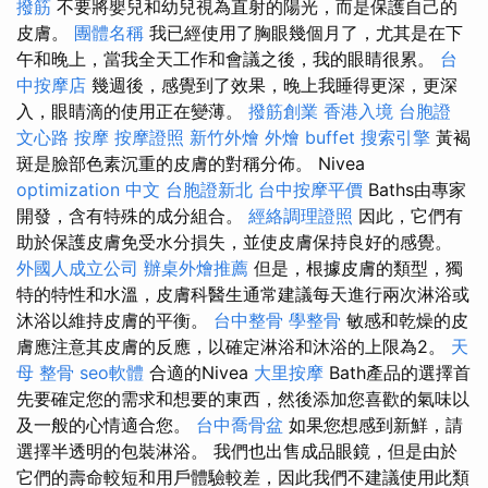
撥筋
不要將嬰兒和幼兒視為直射的陽光，而是保護自己的
皮膚。
團體名稱
我已經使用了胸眼幾個月了，尤其是在下
午和晚上，當我全天工作和會議之後，我的眼睛很累。
台
中按摩店
幾週後，感覺到了效果，晚上我睡得更深，更深
入，眼睛滴的使用正在變薄。
撥筋創業
香港入境 台胞證
文心路 按摩
按摩證照
新竹外燴
外燴 buffet
搜索引擎
黃褐
斑是臉部色素沉重的皮膚的對稱分佈。 Nivea
optimization 中文
台胞證新北
台中按摩平價
Baths由專家
開發，含有特殊的成分組合。
經絡調理證照
因此，它們有
助於保護皮膚免受水分損失，並使皮膚保持良好的感覺。
外國人成立公司
辦桌外燴推薦
但是，根據皮膚的類型，獨
特的特性和水溫，皮膚科醫生通常建議每天進行兩次淋浴或
沐浴以維持皮膚的平衡。
台中整骨
學整骨
敏感和乾燥的皮
膚應注意其皮膚的反應，以確定淋浴和沐浴的上限為2。
天
母 整骨
seo軟體
合適的Nivea
大里按摩
Bath產品的選擇首
先要確定您的需求和想要的東西，然後添加您喜歡的氣味以
及一般的心情適合您。
台中喬骨盆
如果您想感到新鮮，請
選擇半透明的包裝淋浴。 我們也出售成品眼鏡，但是由於
它們的壽命較短和用戶體驗較差，因此我們不建議使用此類