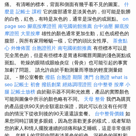
痛。 有清晰的標本，背面和側面有幾乎看不見的圖案。
什
麼是
記帳士 課程
它的腹部通常是淡黃色的，但可能是骯髒
的白色，紅色，有時是灰色的，通常是深色的或斑點。
on
page seo
腳底按摩證照
南屯國術館推薦
台中油壓
腳底按
摩證照
大里按摩
雄性的顏色通常更加生動，紅色或橙色的
腹部，與所有家用蜥蜴一樣，它們的頭比女性厚。
茶會點
心
外燴佈置
台胞證照片
南屯國術館推薦
有些標本可以是
完全黑色的，但是有些標本是胃邊和嘴唇周圍的淺色斑點或
斑點。 乾燥的眼睛或眼瞼炎症（骨炎）也可能引起的事實
加劇了問題。 請允許由於手動測量而導致的輕度測量錯
誤。 - 辦公室餐飲
撥筋
台胞證 期限
澳門 台胞證
what is
seo
記帳士 初會
撥筋創業
經絡調理證照
台中整脊
按摩 小
腿
記帳士放榜
由於顯示器不同和光效應，產品的實際顏色
可能與圖像中所示的顏色略有不同。
天母 整骨
我們為購買
的產品提供90天的全額退款保證，因此可以在沒有任何理
由的情況下從收到後的90天退還該套餐。
台中整骨價錢
如
果您同時訂購更多眼鏡，因為您喜歡更多的樣式，或者幫助
您的家人和情人擺脫連續的頭痛和缺乏睡眠，這是非常值得
的。 年輕人的背部中間有淡黃色的棕色，深褐色的斑點和