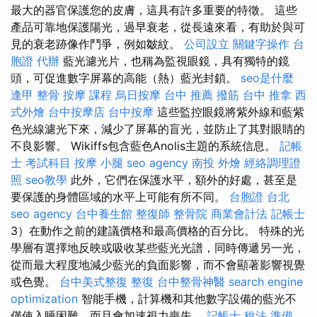
最大的器官保護您的皮膚，這具有許多重要的特徵。 這些
產品可靠地保護陽光，過早衰老，從長遠來看，有助於與可
見的衰老跡像作鬥爭，例如皺紋。
公司設立
關鍵字操作
台
胞證 代辦
藍光濾光片，也稱為監視眼鏡，具有獨特的鏡
頭，可促進數字屏幕的高能（熱）藍光封鎖。
seo是什麼
逢甲 整骨
按摩 課程
烏日按摩
台中 推薦 撥筋
台中 推拿
西
式外燴
台中按摩店
台中按摩
這些監控眼鏡將紫外線和藍紫
色光線濾光下來，減少了屏幕的盲光，並防止了其對眼睛的
不良影響。 Wikiffs包含藍色Anolis主題的系統信息。
記帳
士 考試科目
按摩 小腿
seo agency
南投 外燴
經絡調理證
照
seo教學
此外，它們在保護水平，額外的好處，甚至是
要保護的身體區域的水平上可能有所不同。
台胞證 台北
seo agency
台中養生館
整復師
整骨院
商業會計法 記帳士
3）在動作之前的建議價格和最高價格的百分比。 特殊的光
學層有選擇地反映或吸收某些藍光光譜，同時傳遞另一光，
從而最大程度地減少藍光的負面影響，而不會顯著影響視覺
或色覺。
台中美式整復
整復
台中整骨神醫
search engine
optimization
智能手機，計算機和其他數字設備的藍光不
僅使入睡困難，而且會加速視力喪失。
記帳士 稅法 準備