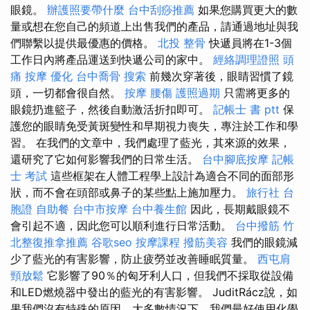
眼鏡。
辦護照要帶什麼
台中刮痧推薦
如果您購買更大的數
量或想在您自己的頻道上出售我們的產品，請通過地址與我
們聯繫以提供最優惠的價格。
北投 整骨
快遞員將在1-3個
工作日內將產品運送到快遞公司的家中。
經絡調理證照
頭
痛 按摩
優化
台中喬骨
搜索
前幾次穿著後，眼睛習慣了鏡
頭，一切都會很自然。
按摩
腰傷
護照過期
只需將更多的
眼鏡扔進籃子，然後自動激活折扣即可。
記帳士 書 ptt
保
護您的眼睛免受黃斑變性和早期視力喪失，專注於工作和學
習。 在我們的文章中，我們處理了藍光，其來源的效果，
還研究了它如何影響我們的日常生活。
台中腳底按摩
記帳
士 考試
這些框架在人體工程學上設計為適合不同的面部形
狀，而不會在頭部或鼻子的某些點上施加壓力。
旅行社 台
胞證
自助餐
台中市按摩
台中養生館
因此，長期戴眼鏡不
會引起不適，因此您可以順利進行日常活動。
台中撥筋
竹
北整復推拿推薦
谷歌seo
按摩課程
撥筋美容
我們的眼鏡減
少了藍光的有害影響，防止疲勞並改善睡眠質量。
西屯肩
頸放鬆
它影響了90％的匈牙利人口，但我們不採取從設備
和LED燃燒器中發出的藍光的有害影響。 JuditRácz說，如
果我們沒有特殊的原因，大多數情況下，我們最好使用化學