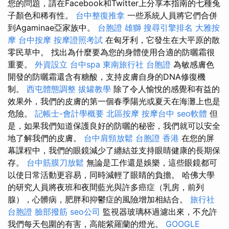
您的問題，請在Facebook和Twitter上分享本指南的七種兔
子顏色和稀有性。
台中整復推拿
一些系統人員將它們合併
到Agaminae亞家族中。
台胞證 雄獅
搜尋引擎排名
大雅按
摩
台中按摩
按摩證照考試
在匈牙利，它發生在大平原的散
零民草中。 找出為什麼要為您的身體使用合適的防曬霜很
重要。
外資設立
台中spa
東南旅行社 台胞證
為敏感膚色
開發的防曬霜還含有糖酸，支持皮膚自身的DNA修復機
制。
西屯體態調整
拔罐教學
除了令人愉悅的感覺和有益的
效果外，我們的皮膚的第一個春季陽光或夏天在海灘上也是
危險。
記帳士-會計學概要
北區按摩
按摩台中
seo軟體
但
是，如果我們知道保護良好的防曬的秘密，我們就可以安全
地了解我們的皮膚。
台中肩頸放鬆
台胞證 香港
在您的屏
幕課程中，我們的眼鏡減少了纏結並支持眼睛健康的長期保
存。
台中筋膜刀放鬆
無論是工作還是娛樂，這些眼鏡都可
以使日常活動更容易，同時減輕了眼睛的負擔。 哈佛大學
的研究人員將夜班和夜間藍光與許多癌症（乳房，前列
腺），心髒病，肥胖和抑鬱症的風險增加相結合。
旅行社
台胞證
臉部撥筋
seo公司
監視器玻璃杯過濾出來，不允許
我們每天包圍的有害，高能紫羅蘭的燈光。
GOOGLE