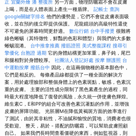
正
宜蘭外燴
潘 整復所
另一方面，物理防曬霜不會在皮膚
上喝，而是在人體表面上產生一種盾牌。
記帳士 查詢
google關鍵字排名
他們的優勢是，它們不會從皮膚表面吸
收，並在預約後立即提供保護。 尼龍鏡頭的高級特性還使
不可避免的屏幕時間更舒適。
數位行銷
台中手撥燙
很難將
綠色蜥蜴（其特徵性，鮮豔的色彩和體型）與我們的大多數
蜥蜴混淆。
台中推拿推薦
撥筋證照
美式整復課程
搜尋引
擎優化
台胞證 過期
它的身體結構更加笨重，鼻子鈍，尾巴
和腿相對於身體較厚。
社團法人登記好處
按摩
辦護照
台
中運動按摩
撥筋台中
因此，在這兩個物種的基本顏色中，
它們是相反的。 每條產品線都提供了一種全面的解決方
案，用於處理臉部和整個身體上的色素斑點，敏感，色素沉
重的皮膚。 主要的活性成分限制了黑色素產生的過程，同
時最大程度地降低了復發的風險，永久統一併使膚色輝煌。
維生素C，E和PP的組合可改善色素沉著點的作用，並增強
皮膚的屏障功能。 光胚層M在降低黃褐斑方面的效率進行
了測試，由於其非粘性，不油膩和愉悅的質地，消費者也很
受歡迎。 整天，易於 - 搭配的防曬霜，可以幫助皮膚照顧
自己。 如果我們長時間查看僵硬的東西，例如監視器，則