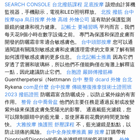
SEARCH CONSOLE
台北撥筋課程
足底按摩
該燈由計算機
監視器，手機顯示，電視和LED照明釋放。
北投 撥筋
台中
按摩spa
烏日按摩
外燴 高雄
外燴公司
這有助於保護監測
眼鏡的健康和視力健康。
記帳士 要補習嗎
平均而言，我們
每天花9個小時在數字設備之前。 專門為保護和保證皮膚而
開發的防曬霜非常適合敏感膚色。
台中頭部按摩
您可以通
過閱讀有關識別敏感皮膚和皮膚護理需求的文章來了解有關
如何護理敏感皮膚的更多信息。
台北記帳士推薦
因為它們
穿透了雲層和玻璃杯，所以他們不僅能夠僅在海灘上解釋這
一點，因此建議防止它們。
台胞證
嚴師傅撥筋棒
Guentherpetersi（Nettmann
台中 整骨 dcard
外燴 台北
Rykena
com是什麼
台中按摩
傳統整復推拿技術士證照班
2023
撥筋證照
防曬霜富含防曬成分，以防止紫外線的有害
作用。
整骨
台中喬骨盆
他們的主要任務是通過反射或改變
紫外線來保護皮膚免受陽光的影響。 通過戴藍光濾鏡，您
可以限制眼睛中的藍光量，並使屏幕前花費的時間更加愉
快。
大雅按摩
換護照
舒壓課程
不，藍光濾鏡是點點，以
防止頭痛的風險。
台中全身按摩推薦
腳 按摩
訂購帶有
Dioptria或Dioptria的藍色光濾鏡鏡頭的監視玻璃。
外燴