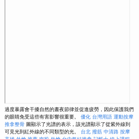
過度暴露會干擾自然的晝夜節律並促進疲勞，因此保護我們
的眼睛免受這些有害影響很重要。
優化 台灣用語
運動按摩
推拿整骨
圖顯示了光譜的表示，該光譜顯示了從紫外線到
可見光到紅外線的不同類型的光。
台北 撥筋
中清路 按摩
高雄 外燴 推薦
南投 外燴
台中氣結推拿
記帳士 線上課程