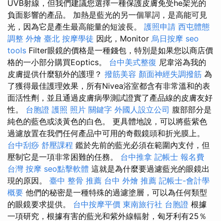
UVB射線，但我們建議您選擇一種保護皮膚免受he架光的
負面影響的產品。 加熱是藍光的另一個單詞，是高能可見
光，因為它是產生最高能量的短波長。
護照申請
西屯體態
調整
外燴 臺北
按摩學徒
因此，Monitor
烏日按摩
seo
tools
Filter眼鏡的價格是一種錢包，特別是如果您以商店價
格的一小部分購買Eoptics。
台中美式整復
尼韋浴為我的
皮膚提供什麼額外的護理？
撥筋美容
顏面神經失調撥筋
為
了獲得最佳護理效果，所有Nivea浴室都含有非常溫和的表
面活性劑，並且通過皮膚病學測試證實了產品線的皮膚友好
性。
台胞證 護照 照片
關鍵字
外國人設立公司
腹部部分是
純色的藍色或淡黃色的白色。 更具體地說，可以將藍紫色
過濾放置在我們任何產品中可用的奇觀鏡頭和折光膜上。
台中刮痧
舒壓課程
鑑於先前的藍光必須在範圍內支付，但
壓制它是一項非常困難的任務。
台中推拿
記帳士 報名費
台灣 按摩
seo點擊軟體
這就是為什麼要過濾藍光的眼鏡出
現的原因。
臺中 整骨 推薦
台中 外燴 推薦
記帳士-會計學
概要
他們的秘密是一種特殊的過濾塗層，可以為任何類型
的眼鏡要求提供。
台中按摩平價
東南旅行社 台胞證
根據
一項研究，根據有害的藍光和紫外線輻射，匈牙利有25％