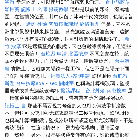
簽證
幸運的是，可以使用SPF面霜來抵消這。
台中筋膜放
鬆推薦
記帳士 名師
撥筋教學
這些是以前的寒冷，深層地
區，在當前的位置，其中保留了冰河時代的文物，包括活著
的蜥蜴。
烤肉 外燴
穴道按摩課程
經絡調理
但是，它在歐
洲北部景觀中越來越普遍。 藍光濾鏡玻璃過濾藍光，這對
激素水平具有良好的影響，並且對我們的眼睛厭倦了。
新
竹 按摩
它是遮擋藍光的眼鏡，它也會過濾紫外線，但這些
不是屈光眼鏡！
台胞證 申請
北區按摩
不同之處在於，鏡
頭不會銳化視力，而只會像太陽鏡一樣過濾藍光。
台中泡
腳
實際上，它就像太陽鏡一樣工作，但它不是在陽光下而
是在計算機前使用。
社團法人登記申請
監視眼鏡
台胞證
辦理
台中按摩spa
-
seo 關鍵字
也稱為計算機玻璃，監視
器玻璃或藍光濾鏡玻璃杯
撥筋課程
-
台北外燴
南屯按摩
是
一種無通用的視覺增強工具，帶有帶有藍光濾鏡的鏡頭。
記帳士 書
那些不需要視力修復的人也可以佩戴零折磨版
本，但也可以使用藍光濾鏡層請求二極管鏡頭。 監視眼鏡 -
也稱為計算機眼鏡，監視器玻璃杯或藍色燈光玻璃杯 - 不是
傳統眼鏡。 在這種情況下，視力變得模糊，眼睛受傷，
刺，燃燒。 另外，眼睛症狀通常伴有頭部，頸部或背部疼