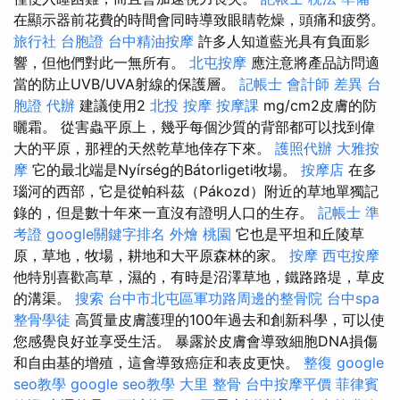
在顯示器前花費的時間會同時導致眼睛乾燥，頭痛和疲勞。
旅行社 台胞證
台中精油按摩
許多人知道藍光具有負面影
響，但他們對此一無所有。
北屯按摩
應注意將產品訪問適
當的防止UVB/UVA射線的保護層。
記帳士 會計師 差異
台
胞證 代辦
建議使用2
北投 按摩
按摩課
mg/cm2皮膚的防
曬霜。 從害蟲平原上，幾乎每個沙質的背部都可以找到偉
大的平原，那裡的天然乾草地倖存下來。
護照代辦
大雅按
摩
它的最北端是Nyírség的Bátorligeti牧場。
按摩店
在多
瑙河的西部，它是從帕科茲（Pákozd）附近的草地單獨記
錄的，但是數十年來一直沒有證明人口的生存。
記帳士 準
考證
google關鍵字排名
外燴 桃園
它也是平坦和丘陵草
原，草地，牧場，耕地和大平原森林的家。
按摩
西屯按摩
他特別喜歡高草，濕的，有時是沼澤草地，鐵路路堤，草皮
的溝渠。
搜索
台中市北屯區軍功路周邊的整骨院
台中spa
整骨學徒
高質量皮膚護理的100年過去和創新科學，可以使
您感覺良好並享受生活。 暴露於皮膚會導致細胞DNA損傷
和自由基的增殖，這會導致癌症和表皮更快。
整復
google
seo教學
google seo教學
大里 整骨
台中按摩平價
菲律賓