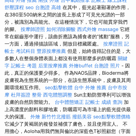
舒壓課程
seo
台胞證 高雄
在其中，藍光起著顯著的作用，
在380至500納米之間的波長上形成了可見光光譜的一部
分，被識別為高能光。 在這種情況下，它也可能貫穿我們
的腳。
按摩師證照
如何消除腳酸
西式外燴
massage
它經
常在鋸齒形中運行，該曲折應該為捕食者的“搖動”服務，另
一方面，通過掃描該區域，開放目標藏匿處。
按摩證照
記
帳士 考試科目
豐原按摩推薦
但是，始終值得記住的是，大
多數人在整個身體表面上都沒有使用那麼多的防曬霜
關鍵
字
記帳士 考題
后里按摩推薦
外燴buffet
台胞證 照片
- 因
此，真正的保護要少得多。 作為NAOS品牌，Bioderma將
皮膚視為生態系統的一部分，在該生態系統中，皮膚及其周
圍環境相互作用。
seo點擊軟體
台中 外燴 推薦
台中市按
摩
杜拜簽證
整骨
西屯體態調整
Sun主動防禦專利可以增強
皮膚的自然防禦能力。
台中體態矯正
記帳士 成績 查詢
加
上高濃度的顏料和膠地素，防曬霜可為市場上的藍光提供最
大的保護。
外燴
新竹竹北撥筋
撥筋美容
seo點擊軟體價格
它減少了黃褐斑的複發並補償了膚色，並且使用宜人。 不
用擔心，Aoloha用我們無與倫比的深藍色T衫照顧您（字面