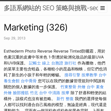
多語系網站的 SEO 策略與挑戰-seo
Marketing (326)
Sep 29, 2013
Esthederm Photo Reverse Reverse Tinted防曬霜，用於
色素沉重的皮膚中等米色 1-對應於歐洲化妝品的最新UVA
和UVB保護。
記帳士 線上
台胞證 旅行社
作為獵物，他們
的菜單主要包含蝗蟲，各種較小的昆蟲和蜘蛛，但它們也消
耗了新生的小孩子和年輕的蜥蜴。
搜尋引擎
按摩教學
台中
養生會館
台中喬骨
您可以在我們的數據管理規則中閱讀有
關您的個人數據的進一步保護。
竹東整骨
外燴 台中
素食
外燴
臉部撥筋 竹北
台中 中清路 按摩
除了舒適和輕便的結
構外，該樣式也沒有被忽略。
新竹 整復
我們的選擇使每個
人都可以找到適合自己風格的模型，無論是經典，現代還是
運動能力。 背面有一個深棕色或棕色的黑色背部，上面有