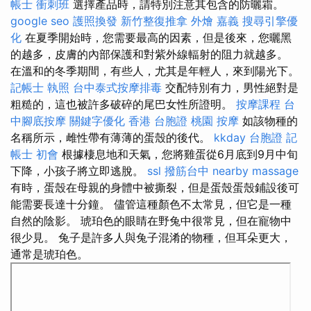
帳士 衝刺班
選擇產品時，請特別注意其包含的防曬霜。
google seo
護照換發
新竹整復推拿
外燴 嘉義
搜尋引擎優
化
在夏季開始時，您需要最高的因素，但是後來，您曬黑
的越多，皮膚的內部保護和對紫外線輻射的阻力就越多。
在溫和的冬季期間，有些人，尤其是年輕人，來到陽光下。
記帳士 執照
台中泰式按摩排毒
交配特別有力，男性絕對是
粗糙的，這也被許多破碎的尾巴女性所證明。
按摩課程
台
中腳底按摩
關鍵字優化
香港 台胞證
桃園 按摩
如該物種的
名稱所示，雌性帶有薄薄的蛋殼的後代。
kkday 台胞證
記
帳士 初會
根據棲息地和天氣，您將雞蛋從6月底到9月中旬
下降，小孩子將立即逃脫。
ssl
撥筋台中
nearby massage
有時，蛋殼在母親的身體中被撕裂，但是蛋殼蛋殼鋪設後可
能需要長達十分鐘。 儘管這種顏色不太常見，但它是一種
自然的陰影。 琥珀色的眼睛在野兔中很常見，但在寵物中
很少見。 兔子是許多人與兔子混淆的物種，但耳朵更大，
通常是琥珀色。