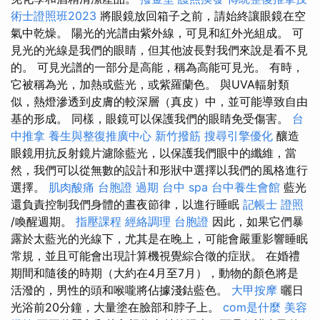
術士證照班2023
將眼鏡放回箱子之前，請始終讓眼鏡在空
氣中乾燥。 陽光的光譜由紫外線，可見和紅外光組成。 可
見光的光線是我們的眼睛，但其他波長對我們來說是看不見
的。 可見光譜的一部分是高能，稱為高能可見光。 有時，
它被稱為光，加熱或藍光，或紫羅蘭色。 與UVA輻射類
似，熱燈滲透到皮膚的較深層（真皮）中，並可能導致自由
基的形成。 同樣，眼鏡可以保護我們的眼睛免受傷害。
台
中推拿
養生與整復推廣中心
新竹撥筋
搜尋引擎優化
釀造
眼鏡用抗反射鏡片濾除藍光，以保護我們眼中的纖維，當
然，我們可以從無數的設計和形狀中選擇以我們的風格進行
選擇。
肌肉酸痛
台胞證 過期
台中 spa
台中養生會館
藍光
還負責控制我們身體的晝夜節律，以進行睡眠
記帳士 證照
/喚醒週期。
指壓課程
經絡調理
台胞證
因此，如果它們暴
露於太藍光的光線下，尤其是在晚上，可能會嚴重影響睡眠
常規，並且可能會出現計算機視覺綜合徵的症狀。 在婚禮
期間和隨後的時期（大約在4月至7月），動物的顏色將是
活潑的，男性的頭和喉嚨將佔據淺鈷藍色。
大甲按摩
曬日
光浴前20分鐘，大量塗在臉部和脖子上。
com是什麼
美容