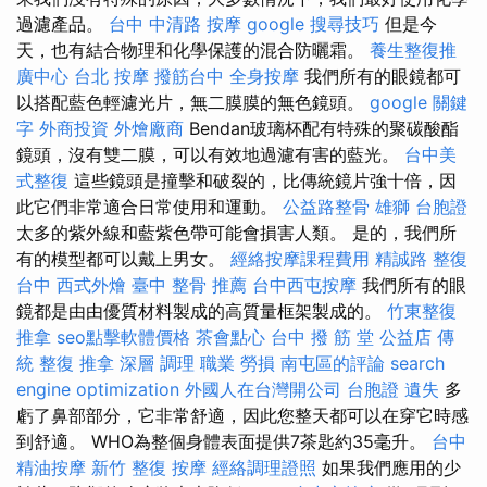
過濾產品。
台中 中清路 按摩
google 搜尋技巧
但是今
天，也有結合物理和化學保護的混合防曬霜。
養生整復推
廣中心
台北 按摩
撥筋台中
全身按摩
我們所有的眼鏡都可
以搭配藍色輕濾光片，無二膜膜的無色鏡頭。
google 關鍵
字
外商投資
外燴廠商
Bendan玻璃杯配有特殊的聚碳酸酯
鏡頭，沒有雙二膜，可以有效地過濾有害的藍光。
台中美
式整復
這些鏡頭是撞擊和破裂的，比傳統鏡片強十倍，因
此它們非常適合日常使用和運動。
公益路整骨
雄獅 台胞證
太多的紫外線和藍紫色帶可能會損害人類。 是的，我們所
有的模型都可以戴上男女。
經絡按摩課程費用
精誠路 整復
台中
西式外燴
臺中 整骨 推薦
台中西屯按摩
我們所有的眼
鏡都是由由優質材料製成的高質量框架製成的。
竹東整復
推拿
seo點擊軟體價格
茶會點心
台中 撥 筋 堂 公益店 傳
統 整復 推拿 深層 調理 職業 勞損 南屯區的評論
search
engine optimization
外國人在台灣開公司
台胞證 遺失
多
虧了鼻部部分，它非常舒適，因此您整天都可以在穿它時感
到舒適。 WHO為整個身體表面提供7茶匙約35毫升。
台中
精油按摩
新竹 整復
按摩
經絡調理證照
如果我們應用的少