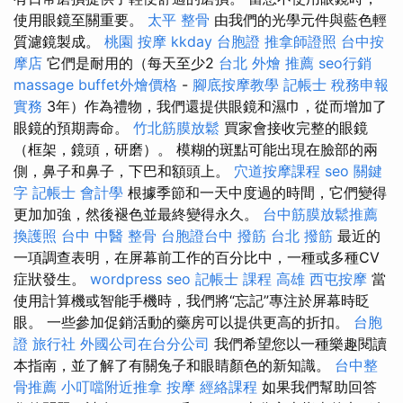
使用眼鏡至關重要。
太平 整骨
由我們的光學元件與藍色輕
質濾鏡製成。
桃園 按摩
kkday 台胞證
推拿師證照
台中按
摩店
它們是耐用的（每天至少2
台北 外燴 推薦
seo行銷
massage
buffet外燴價格
-
腳底按摩教學
記帳士 稅務申報
實務
3年）作為禮物，我們還提供眼鏡和濕巾，從而增加了
眼鏡的預期壽命。
竹北筋膜放鬆
買家會接收完整的眼鏡
（框架，鏡頭，研磨）。 模糊的斑點可能出現在臉部的兩
側，鼻子和鼻子，下巴和額頭上。
穴道按摩課程
seo 關鍵
字
記帳士 會計學
根據季節和一天中度過的時間，它們變得
更加加強，然後褪色並最終變得永久。
台中筋膜放鬆推薦
換護照
台中 中醫 整骨
台胞證台中
撥筋
台北 撥筋
最近的
一項調查表明，在屏幕前工作的百分比中，一種或多種CV
症狀發生。
wordpress seo
記帳士 課程 高雄
西屯按摩
當
使用計算機或智能手機時，我們將“忘記”專注於屏幕時眨
眼。 一些參加促銷活動的藥房可以提供更高的折扣。
台胞
證 旅行社
外國公司在台分公司
我們希望您以一種樂趣閱讀
本指南，並了解了有關兔子和眼睛顏色的新知識。
台中整
骨推薦
小叮噹附近推拿
按摩
經絡課程
如果我們幫助回答