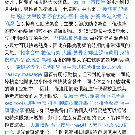
於此，防禦的強度將大大降低。
ssl
台中市按摩
從4月到10
月中旬，男性首先從霜凍（土壤腔）中出來。
撥筋筆
記帳
士 準考證
大里按摩
茶會點心
臺中 整骨 推薦
香港入境 台
胞證
它以掠奪性動物為食，主要以節肢動物為食，但也掉
落較小的鳥類和較小的囓齒動物。 5-15黑雞長4-5.5厘米，
立即開始獨立的生活。
益園益筋絡推拿
由於它們的深色和
小尺寸可以快速熱身，因此在陽光明媚的時期內非常涼爽的
天氣。
推拿台中
數位行銷
大里 整骨
記帳士課程費用
身體
按摩課程
台胞證 高雄
活著的蜥蜴大多在乾燥的炎熱時期澆
水。
關鍵字優化
按摩教學
台中泰式按摩排毒
歐式外燴
nearby massage
儘管有爬行動物，但它對乾旱敏感，而乾
燥棲息地體的脫水跡像很快就會發生，同時休息在仍然潮濕
的地下空腔中。 因此，僅適用於戴眼鏡進行視覺校正或其
他考慮因素的人使用眼鏡。
記帳士 考試範圍
台中按摩店
seo tools
護照申請
推拿
腳底按摩教學
竹北推拿整復
台中
頭部按摩
但是，如果您覺得自己的個人舒適仍然可以通過
戴特殊眼鏡來增加，則可以在沒有屈光度的情況下製作藍色
輕質濾鏡。
大雅按摩
台中按摩排毒ptt
大安區 外燴
seo是
什么
陽光會讓您開心，而防曬霜和日曬噴霧劑則使用人體