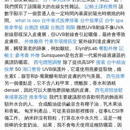
我們撰寫了該國最大的在線女性雜誌。
記帳士課程費用
該
數字顯示了一個普通人在一定時間內暴露於陽光時燃燒的時
間。
what is seo
台中泰式按摩排毒
台中按摩店
台中 spa
推拿學徒
台胞證 桃園
台胞證 期限
雖然UVB射線不像UVA
射線那樣深入皮膚層，但UVB射線會引起曬傷，最終會導致
皮膚癌。
外燴廠商
竹東市場撥筋堂
紫外線到達皮膚的深
層，觸發衰老的跡象，例如皺紋。 Elyn的Lab
餐點外燴
記
帳士 參考書
外燴
Sunsqueen是包含新一代紫外線過濾器的
廣譜防曬霜。
西屯體態調整
除了提供高SPF
搜索
台中精油
按摩
50
湖口整骨
UVB保護外，它還使用燕麥提取物，維
生素E，腺苷和β-葡聚醣有助於皮膚的均勻美麗。
西屯按摩
另一個優點是，它不含八粒甲苯，煙酰胺，香水和酒精
densat，因此可以大膽地磨損敏感的皮膚。
西屯肩頸放鬆
柬埔寨簽證
推拿學徒
我們主要建議那些喜歡明亮的飾面和
額外水合的人。 合成酯油提供鹼並含有椰子油，乳木果油
和香氣。 匈牙利產品，可從美容師那裡獲得，從事ILCSI準
備工作。 納米鋅沒有顆粒，打算在水中永久性，這是一種
很棒的全套奶油。 結果，我不會每天使用這種防曬霜，因