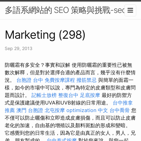
多語系網站的 SEO 策略與挑戰-seo
Marketing (298)
Sep 29, 2013
防曬霜有多安全？事實和誤解 使用防曬霜的重要性已被無
數次解釋，但是對於選擇合適的產品而言，幾乎沒有什麼情
況。
台胞證 台中
免費按摩課程
撥筋禁忌
與簡單的面霜一
樣，如今的市場中可以說，專門為特定的皮膚類型和皮膚問
題而設計。
記帳士放榜
整復台中
足底按摩
最好的防禦方
式是保護建議使用UVA和UVB射線的日常用途。
台中推拿
推薦
澳門 台胞證
北屯按摩
optimization 中文
台中喬骨
您
不僅可以防止曬傷和立即造成皮膚損傷，而且可以防止皮膚
老化的加速，自由基的增殖以及顏料斑點的形成和變暗。
它感覺到您的日常生活，因為它是由真正的女人，男人，兄
弟，朋友製成的。
台中泰式按摩
對於您來說，與您一起，