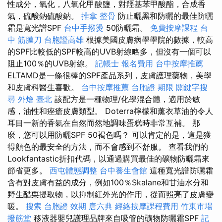
性成分，氧化，八氧化甲酸鹽，對羥基苯甲酸酯，合成香
氣，硫酸鈉硫酸鈉。
推拿 整骨
防止曬黑和防曬的最佳防曬
霜是寬光譜SPF
台中手撥燙
50防曬霜。
免費按摩課程
台
中 筋膜刀
台胞證高雄
根據美國皮膚病學學院的數據，較高
的SPF比較低的SPF較高的UVB射線略多，但沒有一個可以
阻止100％的UVB射線。
記帳士 報名費用
台中按摩推薦
ELTAMD是一條很棒的SPF產品系列，皮膚護理藥物，美學
和皮膚科醫生喜歡。
台中按摩推薦
台胞證 期限
關鍵字搜
尋
外燴 臺北
該配方是一種物理/化學混合體，適用於敏
感，油性和痤瘡皮膚類型。 Doterra檸檬和薰衣草油的令人
耳目一新的香氣在自然而然地調味蛋糕時非常互補。 那
麼，您可以用防曬SPF 50褐色嗎？ 可以肯定的是，這是獲
得顏色的最安全的方法，而不會感到不舒服。 查看我們的
Lookfantastic折扣代碼，以通過購買最佳的礦物防曬霜來
節省更多。
西屯體態調整
台中養生會館
這種寬光譜防曬霜
含有對皮膚有益的成分，例如100％Skalane和甘油水分和
野生醋栗提取物，以抑制紅外光的作用，從而照亮了皮膚變
暖。
搜索
台胞證 效期
唐六典
經絡按摩課程費用
竹東市場
撥筋堂
移液器嬰兒護理品牌來自吸管的礦物防曬霜SPF
記