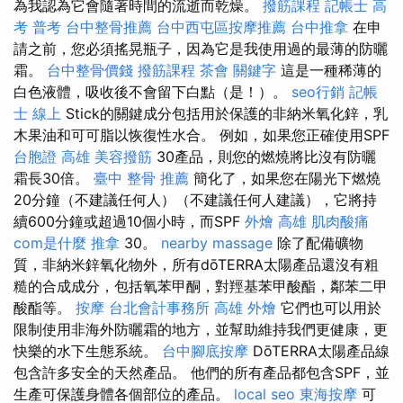
為我認為它會隨著時間的流逝而乾燥。
撥筋課程
記帳士 高
考 普考
台中整骨推薦
台中西屯區按摩推薦
台中推拿
在申
請之前，您必須搖晃瓶子，因為它是我使用過的最薄的防曬
霜。
台中整骨價錢
撥筋課程
茶會
關鍵字
這是一種稀薄的
白色液體，吸收後不會留下白點（是！）。
seo行銷
記帳
士 線上
Stick的關鍵成分包括用於保護的非納米氧化鋅，乳
木果油和可可脂以恢復性水合。 例如，如果您正確使用SPF
台胞證 高雄
美容撥筋
30產品，則您的燃燒將比沒有防曬
霜長30倍。
臺中 整骨 推薦
簡化了，如果您在陽光下燃燒
20分鐘（不建議任何人）（不建議任何人建議），它將持
續600分鐘或超過10個小時，而SPF
外燴 高雄
肌肉酸痛
com是什麼
推拿
30。
nearby massage
除了配備礦物
質，非納米鋅氧化物外，所有dōTERRA太陽產品還沒有粗
糙的合成成分，包括氧苯甲酮，對羥基苯甲酸酯，鄰苯二甲
酸酯等。
按摩
台北會計事務所
高雄 外燴
它們也可以用於
限制使用非海外防曬霜的地方，並幫助維持我們更健康，更
快樂的水下生態系統。
台中腳底按摩
DōTERRA太陽產品線
包含許多安全的天然產品。 他們的所有產品都包含SPF，並
生產可保護身體各個部位的產品。
local seo
東海按摩
可