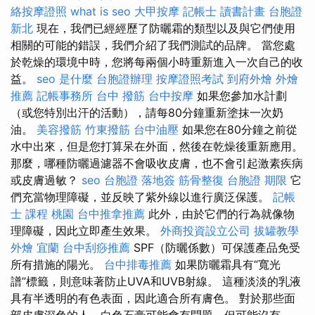
絡按摩證照
what is seo
大甲按摩
記帳士 讀書計畫
台胞證
新北
現在，我們已經經歷了防曬霜的類型以及與它們使用
相關的可能的錯誤，我們介紹了我們測試的品牌。 當您處
於乾燥的環境中時，您將每兩個小時重新進入一次自己的收
益。
seo 是什麼
台胞證辦理
按摩證照考試
到府外燴
外燴
推薦
記帳事務所
台中 撥筋
台中按摩
如果您參加水計劃
（或您特別出汗的活動），請每80分鐘重新塗抹一次奶
油。
美容撥筋
竹東撥筋
台中油壓
如果您在80分鐘之前從
水中出來，但是您打算呆在外面，然後在乾燥後重新應用。
那麼，哪種防曬過濾器不會吸收皮膚，也不會引起激素疾病
或皮膚過敏？
seo
台胞證 落地簽
筋骨整復
台胞證 期限
它
們充當物理障礙，並反映了紫外線以進行廣泛保護。
記帳
士 課程 桃園
台中推拿推薦
此外，由於它們的行為就像物
理障礙，因此立即產生效果。
外商投資設立公司
拔罐教學
外燴 宜蘭
台中刮痧推薦
SPF（防曬係數）可保護產品免受
所有措施的陽光。
台中排毒推薦
如果防曬霜具有“寬光
譜”標籤，則意味著防止UVA和UVB射線。 這種淡淡的乳液
具有半透明的有色表面，因此適合所有膚色。 對於那些面
部皮膚深色的人，白色石膏可能會有問題，但可能沒有。 -