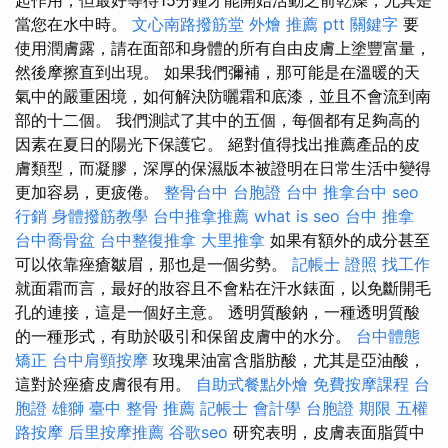
當您在水中時。
文心南路撥筋堂
外燴 推薦 ptt
關鍵字
要
使用潤膚露，請在面部和身體的所有自由皮膚上塗豐富量，
然後摩擦直到出現。 如果我們彌補，那可能是在溫暖的天
氣中的嚴重困境，如何解決防曬霜和底漆，並且不會流到南
部的十二個。 我們測試了其中的五個，每個都有足夠高的
因素在夏日的陽光下保護它。 絕對值得找出推薦產品的皮
膚類型，而凝膠，深厚的保濕版本被證明在日常生活中變得
更加容易，更疲倦。
整骨台中
台胞證 台中
推拿台中
seo
行銷
身體撥筋教學
台中推拿推薦
what is seo
台中 推拿
台中喬骨盆
台中整復推拿
大里推拿
如果有額外的成分甚至
可以依靠痤瘡皺眉，那也是一個劣勢。
記帳士 證照 找工作
就面霜而言，最好的妝容且不會粘在汗水錶面，以免斷開毛
孔的連接，這是一個好主意。 透明質酸鈉，一種透明質酸
的一種形式，有助於吸引和保留皮膚中的水分。
台中體態
矯正
台中肩頸按摩
玫瑰果油富含脂肪酸，尤其是亞油酸，
這對於痤瘡皮膚很有用。
自助式餐點外燴
免費按摩課程
台
胞證 雄獅
臺中 整骨 推薦
記帳士 會計學
台胞證 期限
五權
路按摩
后里按摩推薦
谷歌seo
研究表明，皮膚表面脂質中