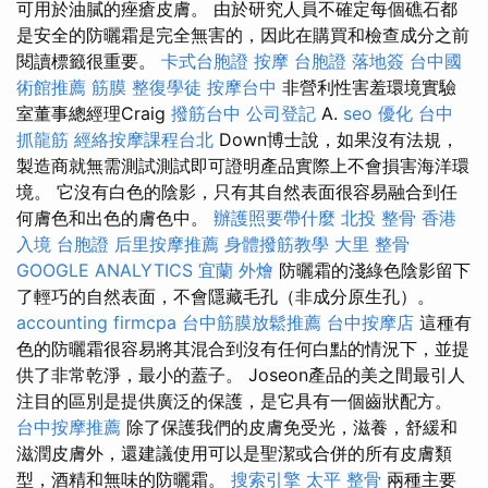
可用於油膩的痤瘡皮膚。 由於研究人員不確定每個礁石都
是安全的防曬霜是完全無害的，因此在購買和檢查成分之前
閱讀標籤很重要。
卡式台胞證
按摩
台胞證 落地簽
台中國
術館推薦
筋膜
整復學徒
按摩台中
非營利性害羞環境實驗
室董事總經理Craig
撥筋台中
公司登記
A.
seo 優化
台中
抓龍筋
經絡按摩課程台北
Down博士說，如果沒有法規，
製造商就無需測試測試即可證明產品實際上不會損害海洋環
境。 它沒有白色的陰影，只有其自然表面很容易融合到任
何膚色和出色的膚色中。
辦護照要帶什麼
北投 整骨
香港
入境 台胞證
后里按摩推薦
身體撥筋教學
大里 整骨
GOOGLE ANALYTICS
宜蘭 外燴
防曬霜的淺綠色陰影留下
了輕巧的自然表面，不會隱藏毛孔（非成分原生孔）。
accounting firmcpa
台中筋膜放鬆推薦
台中按摩店
這種有
色的防曬霜很容易將其混合到沒有任何白點的情況下，並提
供了非常乾淨，最小的蓋子。 Joseon產品的美之間最引人
注目的區別是提供廣泛的保護，是它具有一個齒狀配方。
台中按摩推薦
除了保護我們的皮膚免受光，滋養，舒緩和
滋潤皮膚外，還建議使用可以是聖潔或合併的所有皮膚類
型，酒精和無味的防曬霜。
搜索引擎
太平 整骨
兩種主要