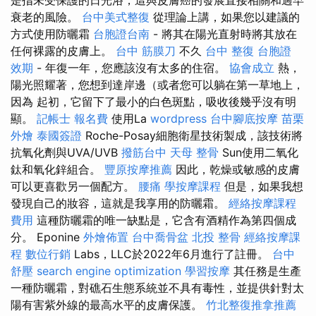
衰老的風險。
台中美式整復
從理論上講，如果您以建議的
方式使用防曬霜
台胞證台南
- 將其在陽光直射時將其放在
任何裸露的皮膚上。
台中 筋膜刀
不久
台中 整復
台胞證
效期
- 年復一年，您應該沒有太多的住宿。
協會成立
熱，
陽光照耀著，您想到達岸邊（或者您可以躺在第一草地上，
因為 起初，它留下了最小的白色斑點，吸收後幾乎沒有明
顯。
記帳士 報名費
使用La
wordpress
台中腳底按摩
苗栗
外燴
泰國簽證
Roche-Posay細胞衛星技術製成，該技術將
抗氧化劑與UVA/UVB
撥筋台中
天母 整骨
Sun使用二氧化
鈦和氧化鋅組合。
豐原按摩推薦
因此，乾燥或敏感的皮膚
可以更喜歡另一個配方。
腰痛
學按摩課程
但是，如果我想
發現自己的妝容，這就是我享用的防曬霜。
經絡按摩課程
費用
這種防曬霜的唯一缺點是，它含有酒精作為第四個成
分。 Eponine
外燴佈置
台中喬骨盆
北投 整骨
經絡按摩課
程
數位行銷
Labs，LLC於2022年6月進行了註冊。
台中
舒壓
search engine optimization
學習按摩
其任務是生產
一種防曬霜，對礁石生態系統並不具有毒性，並提供針對太
陽有害紫外線的最高水平的皮膚保護。
竹北整復推拿推薦