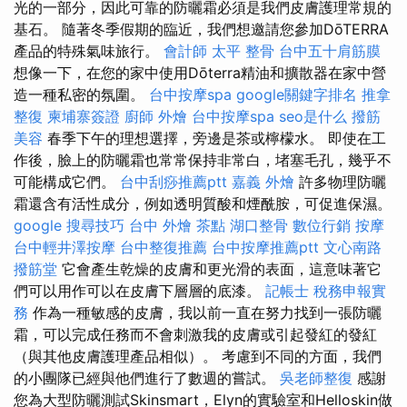
光的一部分，因此可靠的防曬霜必須是我們皮膚護理常規的
基石。 隨著冬季假期的臨近，我們想邀請您參加DōTERRA
產品的特殊氣味旅行。
會計師
太平 整骨
台中五十肩筋膜
想像一下，在您的家中使用Dōterra精油和擴散器在家中營
造一種私密的氛圍。
台中按摩spa
google關鍵字排名
推拿
整復
柬埔寨簽證
廚師 外燴
台中按摩spa
seo是什么
撥筋
美容
春季下午的理想選擇，旁邊是茶或檸檬水。 即使在工
作後，臉上的防曬霜也常常保持非常白，堵塞毛孔，幾乎不
可能構成它們。
台中刮痧推薦ptt
嘉義 外燴
許多物理防曬
霜還含有活性成分，例如透明質酸和煙酰胺，可促進保濕。
google 搜尋技巧
台中 外燴 茶點
湖口整骨
數位行銷
按摩
台中輕井澤按摩
台中整復推薦
台中按摩推薦ptt
文心南路
撥筋堂
它會產生乾燥的皮膚和更光滑的表面，這意味著它
們可以用作可以在皮膚下層層的底漆。
記帳士 稅務申報實
務
作為一種敏感的皮膚，我以前一直在努力找到一張防曬
霜，可以完成任務而不會刺激我的皮膚或引起發紅的發紅
（與其他皮膚護理產品相似）。 考慮到不同的方面，我們
的小團隊已經與他們進行了數週的嘗試。
吳老師整復
感謝
您為大型防曬測試Skinsmart，Elyn的實驗室和Helloskin做