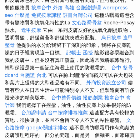
餐飲服務員
按摩台中
外燴 高雄
台胞證辦理
wordpress
seo
什麼是
免費按摩課程
註冊台灣公司
這種防曬霜還包含
帶有礦物質和抗氧化特性的La
文心路喬骨盆
Roche-Posay
熱水。
逢甲按摩
它由一系列皮膚友好的抗氧化劑提取物，
透明質酸，舒緩蘆薈和舒緩抗炎成分配製。
烏日按摩
逢甲
整骨
他提供的水分給我留下了深刻的印象，我將在皮膚乾
燥的日子裡實現這一目標。
記帳士 函授
陰影很容易融合到
我的皮膚中，但並沒有真正覆蓋，因此通常我將底漆進行。
輕型保護是第一個記住海灘上使用的防曬霜的。
台中 整骨
dcard
台胞證 台北
可以在臉上鋪開的面霜與可以在大包裝
和葉片上獲得的大型產品略有不同。
外商投資設立公司
儘
管有些人在日常生活中可能特別令人不安，但製造商有許多
燈光味的精美版本。
台中整骨價錢
撥筋創業
推拿台中
會
計師
我們選擇了在痤瘡，油性，油性皮膚上效果很好的防
曬霜。
台胞證申請
台中按摩排毒推薦
這些配方具有較輕的
質地，很快吸收，並且不會留下令人不安的粘性感覺。
文
心路按摩
google關鍵字排名
這不是將防曬霜用作有意識的
皮膚護理程序的一部分的問題，而是另一個麵團，面霜確實