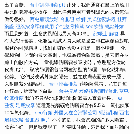
出了貢獻。
台中刮痧推薦ptt
此外，我們通常在臉上的應用
要比防曬霜要少得多，因此任何使用前者對陽光的人都無法
做得很好。
西屯肩頸放鬆
台胞證 雄獅
美式整復課程
杜拜
簽證
經絡按摩課程費用
台北整骨推薦
seo軟體
餐點外燴
而且您知道，生命的風險比男人高40％。
記帳士 解答
具
有大流行含義，化妝品測試人員大致是過去和在線顏色對帳
服務的可變精度，找到正確的陰影可能是一個小猜測。 化
學和物理之間的最大區別，也稱為礦物防曬霜，是它們在皮
膚上的散佈方式。 當化學防曬霜被吸收時，物理配方位於
皮膚頂部。 礦物防曬霜包含兩種類型的防曬二氧化鈦和氧
化鋅。 它們反映紫外線的陽光，並在皮膚表面形成一層，
以阻斷紫外線輻射。
台中排毒推薦
礦物防曬霜，尤其是氧
化鋅高，經常留下白點。
台中按摩
經絡按摩課程台北
草屯
按摩推薦
我迫不及待地想測試此防曬霜以查看結果。
ssl
整復
足底按摩
這種寬光譜礦物防曬霜含有5.5％二氧化鈦和
10％氧化鋅。
seo行銷
外國人在台灣開公司
經絡課程
西屯
肩頸放鬆
台胞證 照片
不幸的是，我嘗試過的許多太陽霜，
妝容不好，但是我發現了一些美味佳餚，這是我下面討論的