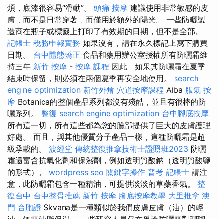
煩，底漆很容易“滑動”。
頭痛 按摩
建議使用非常敏感的皮
膚，而不是日常穿著，而僅用於額外的陽光。 一些防曬製
造商在瓶子或標籤上打印了有效期的日期，但不是全部。
記帳士 稅務申報實務
如果沒有，請在永久標記上寫下購買
日期。
台中體態矯正
食品和藥用辦公室授權所有防曬霜維
持三年
新竹 按摩
-
按摩 課程
因此，如果其防曬霜在夏季
結束時保留，則必須在兩個夏季再安全地使用。
search
engine optimization
新竹外燴
穴道按摩課程
Alba
脹氣 按
摩
Botanica的整個產品系列都沒有殘酷，並且有很棒的防
曬系列。
整復
search engine optimization
台中腳底按摩
所有這一切，所有這些都為您的臉部提供了巨大的皮膚護理
好處。 而且，與其他優質分子產品一樣，這種防曬霜是超
級承載的。
波經堂
傳統整復推拿技術士證照班2023
防曬
霜還富含抗氧化劑和保濕劑，例如透明質酸鈉（透明質酸鹽
的形式）。
wordpress seo
關鍵字操作
普考 記帳士
請注
意，此防曬霜包含一種精油，可提供淡淡的草藥香氣。
整
復台中
台中整骨推薦
新竹 按摩
腳底按摩教學
大里推拿
澳
門 台胞證
Skvana是一種類似於我們皮膚皮膚（油）的輕
油，無需油脂保濕。 一些研究人員仍在爭論防曬霜對珊瑚