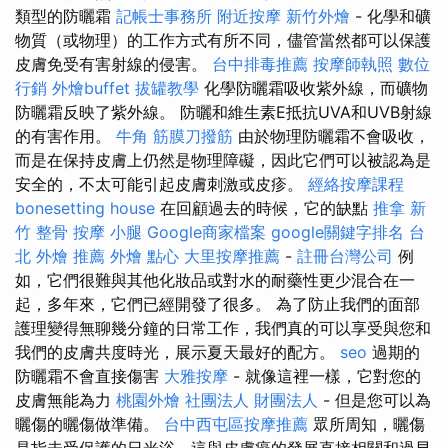
類型的防曬霜
記帳士事務所
附近按摩
新竹外燴
- 化學和礦
物質（或物理）的工作方式有所不同，儘管當然都可以保護
皮膚免受有害射線的侵害。
台中排毒推薦
按摩師執照
數位
行銷
外燴buffet
拔罐教學
化學防曬霜吸收紫外線，而礦物
防曬霜反映了紫外線。 防曬和維生素E抵抗UVA和UVB射線
的有害作用。
牛角 筋膜刀撥筋
由於物理防曬霜不會吸收，
而是在保持皮膚上仍然是物理障礙，因此它們可以被認為是
安全的，不太可能引起皮膚刺激或皮疹。
經絡按摩課程
bonesetting house
在回顧過去的時候，它的缺點
推拿
新
竹 整骨
按摩 小腿
Google商家檔案
google關鍵字排名
台
北 外燴 推薦
外燴 點心
大里按摩推薦
-
註冊台灣公司
例
如，它們很難與其他化妝品或對水的耐藥性更少混合在一
起，多年來，它們已經開發了很多。 為了防止我們的面部
護理變得無聊幾分鐘的日常工作，我們真的可以享受與您和
我們的皮膚共度時光，展示夏天最好的配方。
seo
過期的
防曬霜不會直接傷害
大雅按摩
- 就像這裡一樣，它對您的
皮膚無能為力
桃園外燴
社團法人 財團法人
- 但是您可以為
曬傷的曬傷做準備。
台中西屯區按摩推薦
眾所周知，曬傷
是指未受保護的日光浴，這與皮膚癌的發展直接相關和過早