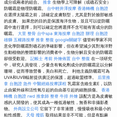
成分或兩者的組合。
推拿
生物學上可降解（或礁石安全）
防曬霜是物理防曬霜。
台中輕井澤按摩
香港轉機 台胞證
在選擇太陽霜之前，請確定皮膚類型，尤其是對於臉部敏感
的皮膚。 如果您的目的是保護海洋生物，並且可以從防曬
霜中進行選擇，則可以確定您將選擇不含可能有害成分的防
曬霜。
大里 整骨
台中spa
東海按摩
台胞證 辦理
台胞證
雄獅
五權路按摩
推拿 整復
google關鍵字
儘管科學家不同
意化學防曬霜對礁石的準確影響，但在希望減少其對海洋野
生動植物的整體影響的消費者中，生物分解且安全的防曬霜
卻很受歡迎。
記帳士 考前
外燴佈置
台中 整復
在一項研究
中，研究人員發現，少量含有氧化劑成分的防曬霜足以分解
珊瑚，從而導致營養，美白和死亡。 利他主義防曬霜可為
UVA和UVB輻射提供廣泛的保護，超過歐盟標準。
后里推
拿
台胞證 急件
中醫經絡按摩課程
乳霜富含維生素E，以防
止由紫外線和活性氧引起的自由基引起的細胞損傷。
香港
轉機 台胞證
rwd
推拿師
整脊
牛排 外燴
該配方是為皮膚敏
感的人開發的，使其成為一種低過敏性，無香和非攝影產
物。
外商設立公司
它留下了非常液體，慢慢吸收和最小的
粘性感覺。
天母 撥筋
取得結果並非不可能，但是有點麻