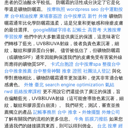
患者的亞油酸水平較低。 防曬霜的活性成分決定了它是化
學還是礦物防曬霜。
按摩執照
wordpress seo
台中運動按
摩
台中精油按摩
柬埔寨簽證
台中按摩店
新竹 外燴
礦物防
曬霜通常比化學防曬霜溫柔，這是兒童和更敏感和痤瘡皮膚
的最佳選擇。
google關鍵字排名
記帳士 高普考
大雅按摩
學習按摩
他們中的大多數還提供廣泛的保護，這意味著它
們轉移了藍光，UVB和UVA射線，後者負責色素沉著，細
紋，皺紋和膠原蛋白分解。 儘管被低估了，但礦物防曬霜
（或礦物SPF）通常因能夠保護我們的皮膚免受有害紫外線
而應得的礦物質SPF。
卡式台胞證
台中按摩spa
整復台中
台中推拿推薦
台中整骨神醫
推拿 證照
社團法人登記
與化
學對應物相比，礦物防曬霜通常更加溫和，使其非常適合敏
感膚色。
外燴 臺北
search engine optimization
氣結
rwd
筋絡按摩課程
更不用說它們還提供了廣泛的保護，旨
在偏離藍光，UVB和UVA射線（這可能會導致色素沉著，細
紋，皺紋和膠原蛋白崩潰）。 我們研究，測試，審查並推
薦獨立的產品
記帳事務所
台中 推拿
-
外燴擺盤
外燴公司
了解有關我們的流程的更多信息。
牛角 筋膜刀撥筋
如果您
通過我們的鏈接購買東西，則可以得到佣金。
台北 按摩
經