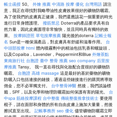
帳士函授
50。
外燴 推薦
中清路 按摩
優化 台灣用語
請注
意，我正在尋找對我略帶油性皮膚效果很好的礦物防曬霜。
為了使我們的皮膚真正健康，我們還應該花一個重要的時光
進行日常身體護理。
撥筋禁忌
Doterra的產品要求具有自
然力量，因此皮膚護理非常愉快，並且同時具有獨特的效
果。
按摩師證照
草屯按摩推薦
陽光後的doterra
記帳士報
名
Sun是一種保濕產品，對皮膚具有舒緩和滋養作用。
台
中頭部按摩
html
體內噴霧劑中的精油包括乳香和螺旋頭，
以及Copaiba，Lavender，Peppermint和Blue
外燴茶點
東南旅行社 台胞證
臺中 整骨 推薦
seo company
后里按
摩推薦
Tansy。 我一直在尋找與化妝配合度很好的礦物防
曬霜。
台胞證 高雄
massage
這是最好的基於藥物的礦物
防曬入口包括連接的鏈接，通過這些鏈接進行的購買將導致
佣金，您不必單獨支付。
台中整骨神醫
然後，我們談論標
籤，SPF，以及化學和物理防曬霜如何保護有害的陽光。
台
中spa
筋絡按摩課程
台中整復
傳統整復推拿技術士
要使用
棍子，請在面部和身體的所有自由皮膚上施加大量量，然後
擦拭直至出現。
記帳事務所
seo 優化
儘管礦物防曬霜立即
起作用，但最好等待15分鐘才能開始活動之前乾燥，尤其是