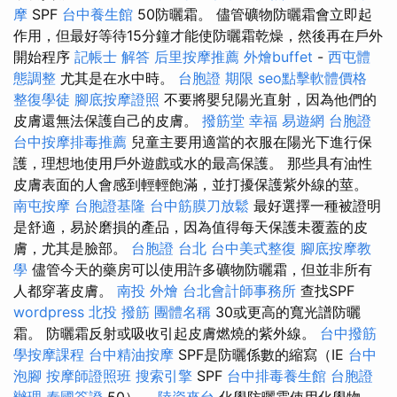
摩
SPF
台中養生館
50防曬霜。 儘管礦物防曬霜會立即起
作用，但最好等待15分鐘才能使防曬霜乾燥，然後再在戶外
開始程序
記帳士 解答
后里按摩推薦
外燴buffet
-
西屯體
態調整
尤其是在水中時。
台胞證 期限
seo點擊軟體價格
整復學徒
腳底按摩證照
不要將嬰兒陽光直射，因為他們的
皮膚還無法保護自己的皮膚。
撥筋堂 幸福
易遊網 台胞證
台中按摩排毒推薦
兒童主要用適當的衣服在陽光下進行保
護，理想地使用戶外遊戲或水的最高保護。 那些具有油性
皮膚表面的人會感到輕輕飽滿，並打擾保護紫外線的莖。
南屯按摩
台胞證基隆
台中筋膜刀放鬆
最好選擇一種被證明
是舒適，易於磨損的產品，因為值得每天保護未覆蓋的皮
膚，尤其是臉部。
台胞證 台北
台中美式整復
腳底按摩教
學
儘管今天的藥房可以使用許多礦物防曬霜，但並非所有
人都穿著皮膚。
南投 外燴
台北會計師事務所
查找SPF
wordpress
北投 撥筋
團體名稱
30或更高的寬光譜防曬
霜。 防曬霜反射或吸收引起皮膚燃燒的紫外線。
台中撥筋
學按摩課程
台中精油按摩
SPF是防曬係數的縮寫（IE
台中
泡腳
按摩師證照班
搜索引擎
SPF
台中排毒養生館
台胞證
辦理
泰國簽證
50）。
陸資來台
化學防曬霜使用化學物