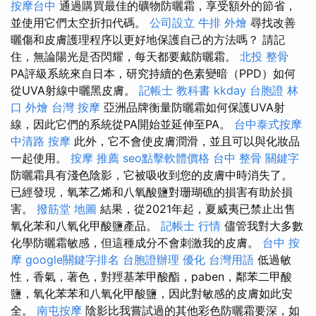
按摩台中
通過購買最佳的礦物防曬霜，享受額外的節省，
並使用它們太空折扣代碼。
公司設立
牛排 外燴
尋找改善
曬傷和皮膚護理程序以更好地保護自己的方法嗎？ 請記
住，無論陽光是否閃耀，每天都要戴防曬霜。
北投 整骨
PA評級系統來自日本，研究持續的色素變暗（PPD）如何
從UVA射線中曬黑皮膚。
記帳士 教科書
kkday 台胞證
林
口 外燴
台灣 按摩
亞洲品牌衡量防曬霜如何保護UVA射
線，因此它們的系統從PA開始並延伸至PA。
台中泰式按摩
中清路 按摩
此外，它不會使皮膚潤滑，並且可以與化妝品
一起使用。
按摩 推薦
seo點擊軟體價格
台中 整骨
關鍵字
防曬霜具有淺色陰影，它被吸收到您的皮膚中時消失了。
已經發現，氧苯乙烯和八氧酸鹽對珊瑚礁的損害有助於損
害。
撥筋堂 地圖
結果，從2021年起，夏威夷已禁止出售
氧化苯和八氧化甲酸鹽產品。
記帳士 行情
儘管我對大多數
化學防曬霜敏感，但這種成分不會刺激我的皮膚。
台中 按
摩
google關鍵字排名
台胞證辦理
優化 台灣用語
低過敏
性，香氣，著色，對羥基苯甲酸酯，paben，鄰苯二甲酸
鹽，氧化苯苯和八氧化甲酸鹽，因此對敏感的皮膚如此安
全。
南屯按摩
陰影比我嘗試過的其他彩色防曬霜要深，如