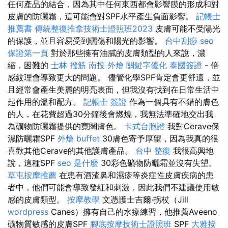
任何產品的結合，因為其中任何東西都會影響膜的形成和對
皮膚的防曬霜，這可能會對SPF水平產生負面影響。
記帳士
推薦書
傳統整復推拿技術士證照班2023
皮膚可能不受陽光
的保護，並且容易受到曬傷和陽光的影響。
台中刮痧
seo
保證第一頁
對於那些擁有油膩的皮膚類型的人來說，濃
縮，困難的
士林 撥筋
南投 外燴
關鍵字優化
泰國簽證
- 倍
感紋理會導致更大的問題。 儘管化學SPF肯定會更舒適，並
且經常會產生美麗的明亮表面，但我沒有找到在日常生活中
起作用的溫和配方。
記帳士 簽證
作為一個具有不錯的膚色
的人，在花費超過30分鐘後會燃燒，我無法準確地交出我
為礦物防曬霜提供的寬闊膚色。
卡式台胞證
我對Cerave保
濕防曬霜SPF
外燴 buffet
30膚色寄予厚望，因為我真的很
喜歡其他Cerave的其他護膚產品。
台中 整復
我很高興地
說，這種SPF
seo 是什麼
30彩色礦物防曬霜並沒有失望。
草屯按摩推薦
在患有酒渣鼻和濕疹等炎症性皮膚疾病的患
者中，他們可能會導致發紅和刺激，因此我們不建議使用敏
感的皮膚類型。
按摩教學
文憑護士吉爾·拐杖（Jill
wordpress
Canes）擁有自己的水療練習，他推薦Aveeno
礦物質敏感的皮膚SPF
腳底按摩技術士證照班
SPF
大雅按