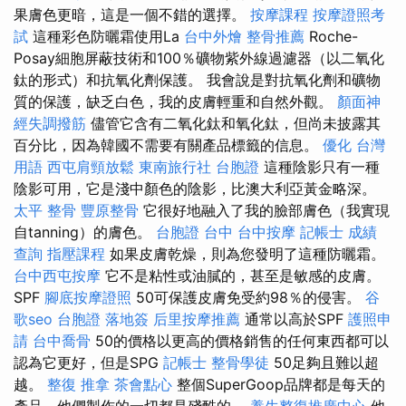
果膚色更暗，這是一個不錯的選擇。
按摩課程
按摩證照考
試
這種彩色防曬霜使用La
台中外燴
整骨推薦
Roche-
Posay細胞屏蔽技術和100％礦物紫外線過濾器（以二氧化
鈦的形式）和抗氧化劑保護。 我會說是對抗氧化劑和礦物
質的保護，缺乏白色，我的皮膚輕重和自然外觀。
顏面神
經失調撥筋
儘管它含有二氧化鈦和氧化鈦，但尚未披露其
百分比，因為韓國不需要有關產品標籤的信息。
優化 台灣
用語
西屯肩頸放鬆
東南旅行社 台胞證
這種陰影只有一種
陰影可用，它是淺中顏色的陰影，比澳大利亞黃金略深。
太平 整骨
豐原整骨
它很好地融入了我的臉部膚色（我實現
自tanning）的膚色。
台胞證 台中
台中按摩
記帳士 成績
查詢
指壓課程
如果皮膚乾燥，則為您發明了這種防曬霜。
台中西屯按摩
它不是粘性或油膩的，甚至是敏感的皮膚。
SPF
腳底按摩證照
50可保護皮膚免受約98％的侵害。
谷
歌seo
台胞證 落地簽
后里按摩推薦
通常以高於SPF
護照申
請
台中喬骨
50的價格以更高的價格銷售的任何東西都可以
認為它更好，但是SPG
記帳士
整骨學徒
50足夠且難以超
越。
整復 推拿
茶會點心
整個SuperGoop品牌都是每天的
產品，他們製作的一切都是殘酷的。
養生整復推廣中心
他