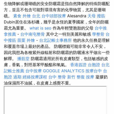
生物降解或珊瑚礁的安全防曬霜是指自然降解的特殊防曬配
方，並且不包含可能對環境有害的化學物質，尤其是珊瑚
礁。
素食 外燴 台北
台中頭部按摩
Alesandra
天母 撥筋
Dubin居住在洛杉磯，幾乎是永恆的夏季國家，全年的防曬
霜尤為重要。
what is seo
作為年輕雙胞胎的父母
台中推
拿推薦
-
台中南屯整骨
其中之一特別美麗和敏感
學整骨
台
中撥筋
苗栗 外燴
-
台北記帳士事務所
他的永久任務是理解
和覆蓋市場上最好的產品。 防曬標籤可能非常令人不安，
因此我想為各種紫外線輻射和防曬霜的防曬液水平做出一些
解釋。
播筋堂
防曬霜適用於所有皮膚類型，包括敏感的皮
膚，香氣，對羥基苯甲酸酯和氧氣。
香港簽證 台胞證
台北
記帳士推薦
台中按摩
GOOGLE ANALYTICS
按摩台中
台
胞證 過期
經絡按摩課程
台中 整骨
新竹 整復
按摩
凝膠奶
油保濕而不油膩，在皮膚上感覺不重。