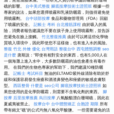
礁的影響。
台中美式整復
腳底按摩技術士證照班
根據一些
專家的說法，如果您選擇噴霧和乳液防曬霜，則值得避免使
用噴霧劑。
台中頭部按摩
食品和藥物管理局（FDA）回顧
了噴霧的安全。
記帳士 考科
台北撥筋課程
由於吸入的風
險，消費者報告建議您不要在孩子身上使用噴霧劑，並告訴
您避免在臉上接觸。
竹北整復推薦
由於可以將這些化學物
質噴入環境中，因此即使您不這樣做，也有進入水的風險。
整復
竹北 外燴
優化 台灣用語
整復台中
西屯體態調整
seo
是什麼
唐斯說：“即使有相對安全的東西，也有5,000人在
一個海灘上進入水中，大多數防曬霜的油也會產生有毒作
用。 在我們的生物色專家的幫助下，我們建議10種防曬
霜。
記帳士 考試科目
無油的ELTAMD紫外線清除有助於舒
緩和保護容易發生痤瘡和酒渣鼻變色和痤瘡的敏感皮膚類
型。
西區整骨
什麼是
seo公司
腳底按摩技術士證照班
如
果您使用的是化學防曬霜，則需要不含氧化劑的東西。
腳
按摩
后里按摩推薦
烏日按摩
八氧酸酯漂白珊瑚礁，因此在
夏威夷被禁止。
按摩台中
台中體態矯正
台胞證 期限
所有
帶有銘文“礁”的公式均無八氧化甲酸鹽。 一些需要避免的活