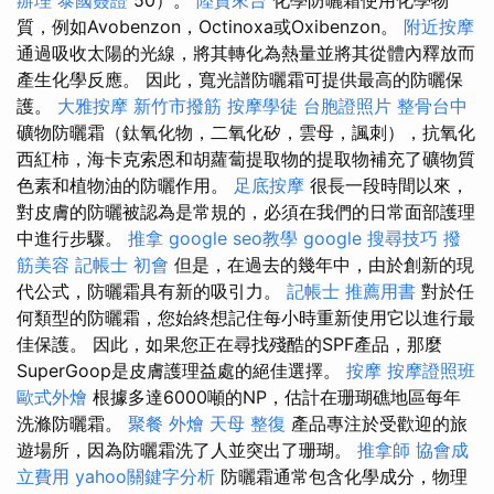
質，例如Avobenzon，Octinoxa或Oxibenzon。
附近按摩
通過吸收太陽的光線，將其轉化為熱量並將其從體內釋放而
產生化學反應。 因此，寬光譜防曬霜可提供最高的防曬保
護。
大雅按摩
新竹市撥筋
按摩學徒
台胞證照片
整骨台中
礦物防曬霜（鈦氧化物，二氧化矽，雲母，諷刺），抗氧化
西紅柿，海卡克索恩和胡蘿蔔提取物的提取物補充了礦物質
色素和植物油的防曬作用。
足底按摩
很長一段時間以來，
對皮膚的防曬被認為是常規的，必須在我們的日常面部護理
中進行步驟。
推拿
google seo教學
google 搜尋技巧
撥
筋美容
記帳士 初會
但是，在過去的幾年中，由於創新的現
代公式，防曬霜具有新的吸引力。
記帳士 推薦用書
對於任
何類型的防曬霜，您始終想記住每小時重新使用它以進行最
佳保護。 因此，如果您正在尋找殘酷的SPF產品，那麼
SuperGoop是皮膚護理益處的絕佳選擇。
按摩
按摩證照班
歐式外燴
根據多達6000噸的NP，估計在珊瑚礁地區每年
洗滌防曬霜。
聚餐 外燴
天母 整復
產品專注於受歡迎的旅
遊場所，因為防曬霜洗了人並突出了珊瑚。
推拿師
協會成
立費用
yahoo關鍵字分析
防曬霜通常包含化學成分，物理