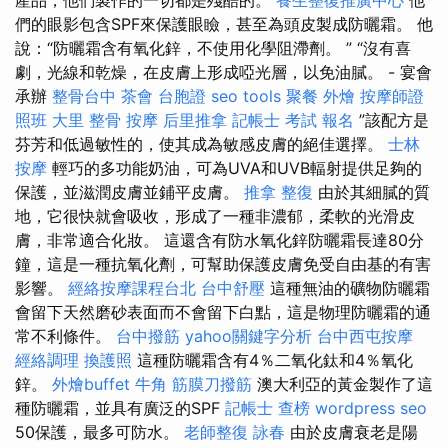
們的眼影包含SPF來保護眼瞼，甚至為頭皮製成防曬霜。 他
說：“防曬霜含有氧化鋅，不使用化學阻滯劑。 ” “沒有喜
劇，光線和乾燥，在皮膚上形成啞光層，以免油膩。 - 宴會
承辦
整骨台中
茶會
台胞證
seo tools
聚餐 外燴
按摩師證
照班
大里 整骨
按摩
后里推拿
記帳士 考試 報名
”該配方是
芬芳和低過敏性的，使其成為敏感皮膚的絕佳選擇。
士林
按摩
輕巧的多功能奶油，可為UVA和UVB輻射提供足夠的
保護，並滋潤皮膚並鋪平皮膚。
推拿 整復
由於其細膩的質
地，它很快就會吸收，形成了一種非濃郁，柔軟的光滑皮
膚，非常適合化妝。 這還含有防水氧化鋅防曬霜長達80分
鐘，這是一種抗氧化劑，可幫助保護皮膚免受自由基的有害
影響。
經絡按摩課程台北
台中舒壓
這種無油的礦物防曬霜
會留下天然磨砂表面而不會留下白點，這是物理防曬霜的通
常不利條件。
台中撥筋
yahoo關鍵字分析
台中西屯按摩
經絡調理
換護照
這種防曬霜含有4％二氧化鈦和4％氧化
鋅。
外燴buffet
牛角 筋膜刀撥筋
澳大利亞的黃金製作了這
種防曬霜，並具有廣泛的SPF
記帳士 查榜
wordpress seo
50保護，最多可防水。
老師整復 詠春
由於皮膚衰老是陽