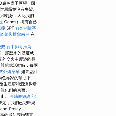
0膚色寄予厚望，因
礦物防曬霜並沒有失望。
紅和刺激，因此我們
照
Canes）擁有自己
規範
SPF
seo 關鍵字
拿
整復推拿南屯
在
證照
台中排毒推薦
霜，那麼水的濃度就
光的交火中度過的長
與乾式活動時，每兩
式外燴菜單
如果您計
物色專家的幫助下，
易發生痤瘡和酒渣鼻變
含氧化劑的東西。
禁止。
柬埔寨簽證
記
決定，我們已經匯總
che-Posay，
的防曬霜的最佳礦物清單。