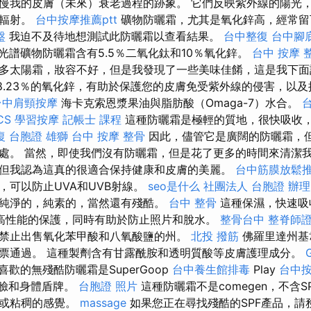
慢我的皮膚（未來）衰老過程的跡象。 它們反映紫外線的陽光
線輻射。
台中按摩推薦ptt
礦物防曬霜，尤其是氧化鋅高，經常
盤
我迫不及待地想測試此防曬霜以查看結果。
台中整復
台中腳
光譜礦物防曬霜含有5.5％二氧化鈦和10％氧化鋅。
台中 按摩 
多太陽霜，妝容不好，但是我發現了一些美味佳餚，這是我下面
18.23％的氧化鋅，有助於保護您的皮膚免受紫外線的侵害，以
台中肩頸按摩
海卡克索恩漿果油與脂肪酸（Omaga-7）水合。
CS
學習按摩
記帳士 課程
這種防曬霜是極輕的質地，很快吸收
復
台胞證 雄獅
台中 按摩 整骨
因此，儘管它是廣闊的防曬霜，
處。 當然，即使我們沒有防曬霜，但是花了更多的時間來清潔
但我認為這真的很適合保持健康和皮膚的美麗。
台中筋膜放鬆
，可以防止UVA和UVB射線。
seo是什么
社團法人
台胞證 辦理
純淨的，純素的，當然還有殘酷。
台中 整骨
這種保濕，快速吸
提供高性能的保護，同時有助於防止照片和脫水。
整骨台中
整脊師
禁止出售氧化苯甲酸和八氧酸鹽的州。
北投 撥筋
佛羅里達州基
票通過。 這種製劑含有甘露酰胺和透明質酸等皮膚護理成分。
歡的無殘酷防曬霜是SuperGoop
台中養生館排毒
Play
台中
0臉和身體盾牌。
台胞證 照片
這種防曬霜不是comegen，不含S
點或粘稠的感覺。
massage
如果您正在尋找殘酷的SPF產品，請