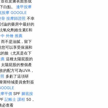
，並在皮膚表面形成
留下白點。
逢甲按摩
底按摩
GOOGLE
整骨
按摩師證照
不幸
討論的藥房中最好的
及抗氧化劑維生素E和
台中 外燴 推薦
，而不是油膩，留下
但您可以享受保濕和
我的臉（尤其是在下
推薦
這種太陽屁股的
太陽屁股的整個產
收的配方可為UVA，
證照
多虧了這項研
韋斯特城委員會對簽
GOOGLE
按摩平價
SPF
腳底按
PF
記帳士 課程
50，
務必查看