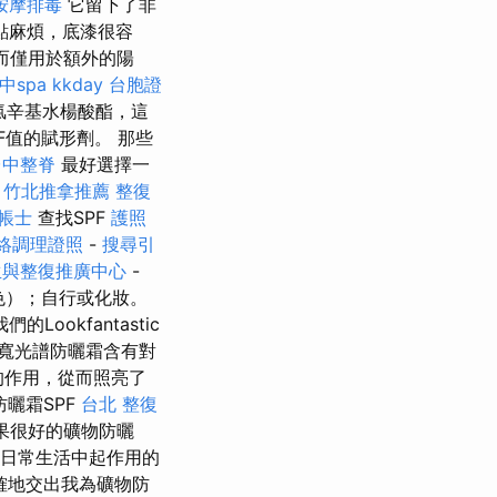
按摩排毒
它留下了非
點麻煩，底漆很容
而僅用於額外的陽
中spa
kkday 台胞證
氯辛基水楊酸酯，這
F值的賦形劑。 那些
台中整脊
最好選擇一
。
竹北推拿推薦
整復
記帳士
查找SPF
護照
絡調理證照
-
搜尋引
生與整復推廣中心
-
色）；自行或化妝。
okfantastic
寬光譜防曬霜含有對
光的作用，從而照亮了
曬霜SPF
台北 整復
果很好的礦物防曬
在日常生活中起作用的
確地交出我為礦物防