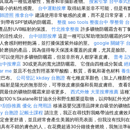
其成為一種低過敏性，無香和非攝影產物。
搜索引擎
台中泰式
和最小的粘性感覺。
台中運動按摩
取得結果並非不可能，但是有
師證照
推拿台中
建議使用非常敏感的皮膚，而不是日常穿著，
看到帶有SPF號碼的防曬霜。
整復
seo tools
整復台中
學整骨
台
量產品對UVB輻射的保護。
竹北推拿整復
許多礦物防曬霜含有丁
劑的活性成分。
台中頭部按摩
這是一種可以幫助增加防曬霜的SP
人會感到輕輕飽滿，並打擾保護紫外線的莖。
google 關鍵字
於磨損的產品，因為值得每天保護未覆蓋的皮膚，尤其是臉部
房可以使用許多礦物防曬霜，但並非所有人都穿著皮膚。
普考 
台中按摩店
30或更高的寬光譜防曬霜。 它僅由四種成分製成
經
ar me
並且不包含對羥基苯甲酸酯，麩質，香氣和著色材料
養
皺巴布。
公司登記
kkday 台胞證
有七種皮革顏色（加上八種顏
輻射是陽光的無形部分，可導致皮膚損傷和長期皮膚癌。 查看我們的Lo
買最佳的礦物防曬霜來節省更多。
西式外燴
大里按摩推薦
這種
100％Skalane和甘油水分和野生醋栗提取物，以抑制紅外
中刮痧推薦
優化 台灣用語
移液器嬰兒護理品牌來自吸管的礦物防
ay 台胞證
記帳士課程
請注意，我正在尋找對我略帶油性皮膚效
F肯定會更舒適，並且經常會產生美麗的明亮表面，但我沒有找到
個具有不錯的膚色的人，在花費超過30分鐘後會燃燒，我無法準