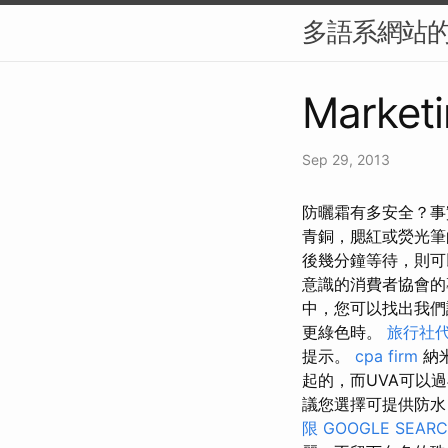
多語系網站的 
Marketi
Sep 29, 2013
防曬霜有多安全？事
青銅，腮紅或熒光
後幾分鐘等待，則可
意識的消費者協會的
中，您可以找出我們
更綠色時。
旅行社
提示。
cpa firm
納米
起的，而UVA可以
議您選擇可提供防水
限
GOOGLE SEAR