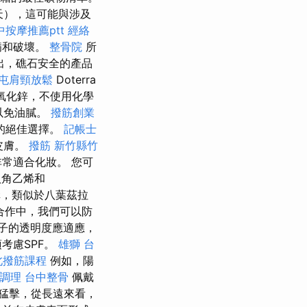
15天），這可能與涉及
中按摩推薦ptt
經絡
病和破壞。
整骨院
所
s指出，礁石安全的產品
屯肩頸放鬆
Doterra
氧化鋅，不使用化學
以免油膩。
撥筋創業
的絕佳選擇。
記帳士
皮膚。
撥筋 新竹縣竹
常適合化妝。 您可
八角乙烯和
，類似於八葉茲拉
合作中，我們可以防
子的透明度應適應，
考慮SPF。
雄獅 台
北撥筋課程
例如，陽
調理
台中整骨
佩戴
猛擊，從長遠來看，