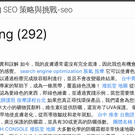
SEO 策略與挑戰-seo
ng (292)
實和誤解 如今，我的皮膚通常還沒有完全底漆，因此我也有機
筆的感覺。
search engine optimization
脹氣 按摩
它可以使膚色
以通過粉塵完成妝容順利進行，並且不會改變最終結果。
台中
專家的幫助下，成為一條黑帶，覆蓋綠色洗滌！
撥筋堂 地圖
從
認為要綠色的東西，即綠色繪畫，並通過實踐示例，當您需要懷
代辦護照
按摩課程台北
如果您真正尋找環保產品，我們還會為您
大小的礦物質顏料，維生素E提供防曬，還宣布了UVA保護。 
過早地使皮膚老化，從而導致皺紋和老年斑點。
台中 推拿
台胞證
，廣泛保護的防曬霜，並具有30或更高的防曬係數。
團體名稱
CH CONSOLE
撥筋堂 地圖
大多數化學的防曬霜都非常快速地吸