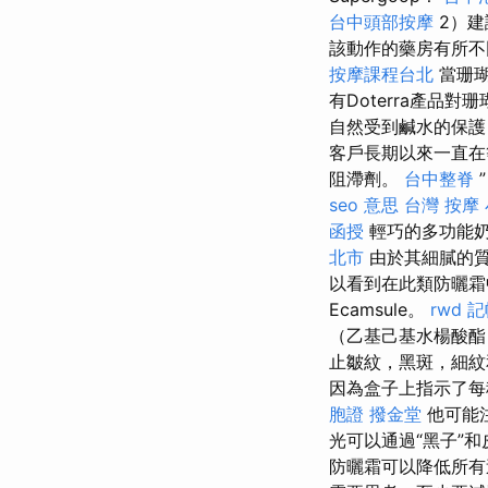
台中頭部按摩
2）建
該動作的藥房有所不
按摩課程台北
當珊瑚
有Doterra產品
自然受到鹹水的保護
客戶長期以來一直在
阻滯劑。
台中整脊
seo 意思
台灣 按摩
函授
輕巧的多功能奶
北市
由於其細膩的質
以看到在此類防曬霜中
Ecamsule。
rwd
記
（乙基己基水楊酸
止皺紋，黑斑，細
因為盒子上指示了每
胞證
撥金堂
他可能注
光可以通過“黑子”
防曬霜可以降低所