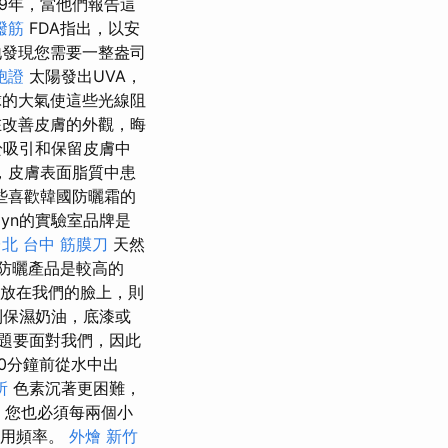
9年，當他們報告這
撥筋
FDA指出，以安
發現您需要一整盎司
胞證
太陽發出UVA，
球的大氣使這些光線阻
改善皮膚的外觀，晦
於吸引和保留皮膚中
，皮膚表面脂質中患
些喜歡韓國防曬霜的
yn的實驗室品牌是
台北
台中 筋膜刀
天然
防曬產品是較高的
霜放在我們的臉上，則
到保濕奶油，底漆或
題要面對我們，因此
0分鐘前從水中出
所
色素沉著更困難，
，您也必須每兩個小
使用頻率。
外燴 新竹