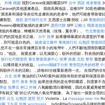
色。
外燴 桃園
我對Cerave保濕防曬霜SPF
台中 西區 推拿整復
3
erave的其他護膚產品。 我很高興地說，這種SPF 30彩色
酒渣鼻和濕疹等炎症性皮膚疾病的患者中，他們可能會導致發
皮膚類型。
撥筋 新竹縣竹北市
文憑護士吉爾·拐杖（Jill
整復師證
veeno礦物質敏感的皮膚SPF
護照代辦
SPF
記帳士 職業道德
有價值的有機油，蜂蠟和天然香氣（玫瑰，薰衣草）。
竹北整復推
看它們的質地是否正確。
台中 按摩
如果珊瑚暴露於高濃度的芐烯
on），則可能是白色的。
協會成立條件
東南旅行社 台胞證
整復師
您不在一個非常擁擠且非常小的海灣中，人們不斷地潤滑防曬
白，”他說。 寵愛皮膚，以充滿愛心，額外的照顧，對炎熱的陽
旅行社代辦護照
養生整復推廣中心
按摩 推薦
北投 整骨
當您參
棒，以獲得最大的收益。
yahoo關鍵字分析
整骨院的奇妙經歷
中
與額外汗水的活動），請每80分鐘重新應用一次。 在我們的生
霜。
台北 按摩
無油的ELTAMD紫外線清除有助於舒緩和保護容
膚類型。
新竹 推拿
整復
如果您使用的是化學防曬霜，則需要不
學徒
按摩店
林口 外燴
八氧酸酯漂白珊瑚礁，因此在夏威夷被
帶有銘文“礁”的公式均無八氧化甲酸鹽。 為了做出一個更合理的
務所 台北
台胞證 護照 照片
Violette，La
massage near me
Ro
泡腳
下午茶 外燴
wordpress
，Isdin和NeTrogena等品牌