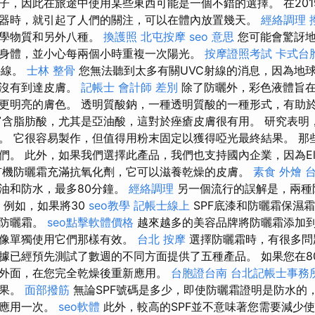
子，因此在旅途中使用某些東西可能是一個不錯的選擇。 在201
器時，就引起了人們的關注，可以在體內放置幾天。
經絡調理
化學物質和另外八種。
換護照
北屯按摩
seo 意思
您可能會驚訝地
身體，並小心每兩個小時重複一次陽光。
按摩證照考試
卡式台
外線。
士林 整骨
您無法聽到太多有關UVC射線的消息，因為地
且沒有到達皮膚。
記帳士 會計師 差別
除了防曬外，彩色液體旨在
更明亮的膚色。 透明質酸鈉，一種透明質酸的一種形式，有助
富含脂肪酸，尤其是亞油酸，這對於痤瘡皮膚很有用。 研究表明
。 它很容易製作，但值得用粉末固定以獲得啞光最終結果。 那
們。 此外，如果我們選擇此產品，我們也支持國內企業，因為El
有機防曬霜充滿抗氧化劑，它可以滋養乾燥的皮膚。
素食 外燴 
油和防水，最多80分鐘。
經絡調理
另一個流行的誤解是，兩種
例如，如果將30
seo教學
記帳士線上
SPF底漆和防曬霜保濕
的防曬霜。
seo點擊軟體價格
越來越多的美容品牌將防曬霜添加
不像單獨使用它們那樣有效。
台北 按摩
選擇防曬霜時，有很多問
據已經預先測試了數週的不同方面提供了五種產品。 如果您在8
外面，在您完全乾燥後重新應用。
台胞證台南
台北記帳士事務
結果。
面部撥筋
無論SPF號碼是多少，即使防曬霜證明是防水的
新應用一次。
seo軟體
此外，較高的SPF並不意味著您需要減少