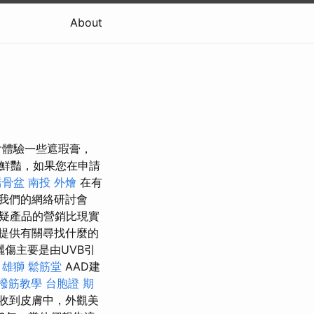
About
會體驗一些遮瑕膏，
鮮豔，如果您在申請
喬骨盆
南投 外燴
在有
我們的網絡研討會
疑產品的營銷比現實
提供有關尋找什麼的
曬傷主要是由UVB引
 雄獅
鬆筋堂
AAD建
撥筋教學
台胞證 期
收到皮膚中，外觀美