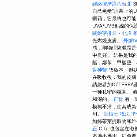
經絡按摩課程台北
S
自己免受“屏幕上的U
曬霜，它最終也可能會曬
UVA/UVB射線的
關鍵字排名
-
北投 
光燃燒皮膚。
外燴bu
感，則物理防曬霜
中良好。 結果是我
酯，鄰苯二甲酸鹽
骨神醫
15版本，但
在吸收後，我的皮膚
請您參加DōTERR
一種私密的氛圍。 
和深的。
正骨
有一
模糊不清，使其成
用。
記帳士 稅法 準
如綠茶葉提取物和
正
Oil）也包含在
本地不應用，紅色普