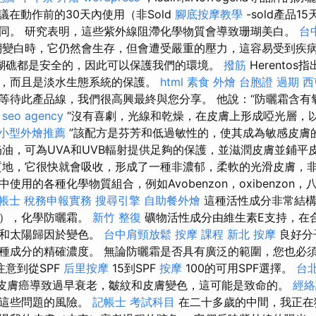
議在動作前的30天內使用（非Sold
腳底按摩教學
-sold產品
同。 研究表明，這些紫外線阻滯化學物質會導致珊瑚美白。
台
變白時，它仍然會生存，但會遭受嚴重的壓力，這容易受到疾
對珊瑚礁都是安全的，因此可以保護我們的環境。
撥筋
Herento
，而且是淡水生態系統的保護。
html
素食 外燴
台胞證 過期
西
等待此產品線，我們很高興最終與您分享。 他說：“防曬霜含有
”
seo agency
“沒有喜劇，光線和乾燥，在皮膚上形成啞光層，
小型外燴推薦
”該配方是芬芳和低過敏性的，使其成為敏感皮膚
油，可為UVA和UVB輻射提供足夠的保護，並滋潤皮膚並鋪平
地，它很快就會吸收，形成了一種非濃郁，柔軟的光滑皮膚，非
使用的各種化學物質組合，例如Avobenzon，oxibenzon，
帳士 稅務申報實務
搜尋引擎
自助餐外燴
這種活性成分非常結構
酯），化學防曬霜。
新竹 整復
礦物活性成分由維生素E支持，在
紋和太陽歸因於變色。
台中肩頸放鬆
按摩 課程
新北 按摩
良好分
種成分的精確濃度。 無論防曬霜是否具有廣泛的範圍，您也必須
意到從SPF
后里按摩
15到SPF
按摩
100的可用SPF選擇。
台
和皮膚癌導致過早衰老，皺紋和皮膚變色，這可能是致命的。
經絡
有這些問題的風險。
記帳士 考試科目
在二十多歲的中間，我正在