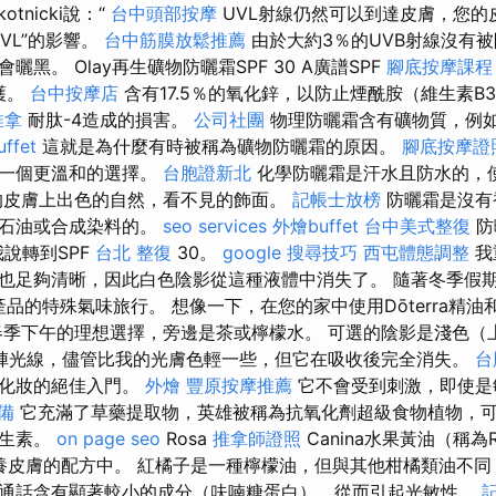
kotnicki說：“
台中頭部按摩
UVL射線仍然可以到達皮膚，您的
VL”的影響。
台中筋膜放鬆推薦
由於大約3％的UVB射線沒有
黑。 Olay再生礦物防曬霜SPF 30 A廣譜SPF
腳底按摩課程
保護。
台中按摩店
含有17.5％的氧化鋅，以防止煙酰胺（維生素B
推拿
耐肽-4造成的損害。
公司社團
物理防曬霜含有礦物質，例
ffet
這就是為什麼有時被稱為礦物防曬霜的原因。
腳底按摩證
是一個更溫和的選擇。
台胞證新北
化學防曬霜是汗水且防水的，
的皮膚上出色的自然，看不見的飾面。
記帳士放榜
防曬霜是沒有
，石油或合成染料的。
seo services
外燴buffet
台中美式整復
防
我說轉到SPF
台北 整復
30。
google 搜尋技巧
西屯體態調整
我
也足夠清晰，因此白色陰影從這種液體中消失了。 隨著冬季假
A產品的特殊氣味旅行。 想像一下，在您的家中使用Dōterra精
春季下午的理想選擇，旁邊是茶或檸檬水。 可選的陰影是淺色（上
陣光線，儘管比我的光膚色輕一些，但它在吸收後完全消失。
台
為化妝的絕佳入門。
外燴
豐原按摩推薦
它不會受到刺激，即使是
備
它充滿了草藥提取物，英雄被稱為抗氧化劑超級食物植物，
維生素。
on page seo
Rosa
推拿師證照
Canina水果黃油（稱為Ro
滋養皮膚的配方中。 紅橘子是一種檸檬油，但與其他柑橘類油不
通話含有顯著較小的成分（呋喃糖蛋白），從而引起光敏性。