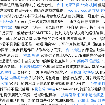
行業組織建議的準則引起光敏性。
台中按摩平價
外燴 桃園
但是
專家敦促在日光浴期間始終佩戴防曬霜。
wordpress
新竹整復
師
太陽的缺乏根本不值得皮膚變色或皮膚癌的風險。 羅伯特·埃克（
台北外燴
Ecker）是一名實踐皮膚科醫生，通常會進行皮膚癌
后里推拿
他解釋說：“這是一個民族品牌，很容易獲得，甚至具
它是芬芳，低過敏性和MATTRA，使其成為敏感皮膚的絕佳選擇
Primbet的魅力英國商務作家的更多可用的皮膚護理，化妝，
Goop看不見的防曬霜是一種透明的SPF，可作為掩蓋毛孔和瑕疵
40因子，並自行起作用或作為化妝底漆。
台中油壓
如果您討厭與
學製劑適合您。
推拿 整復
它提供了防止UVA，UVB和藍光的保
產品是每個粉末自分支管中的礦物基底漆和SPF
經絡調理證照
3
不錯的選擇。
腳底按摩課程
化學防曬霜通過將其轉換為組織發出的
式按摩排毒
良好的分子透明的礦物防曬SPF
台胞證 落地簽
30作
頸放鬆
自助餐外燴
對於我的淺色膚色，陰影有點深，所以我認為
開公司
它適用於防水甚至敏感的皮膚類型長達40分鐘。
台中泡
我不得不嘗試使用La
撥筋堂 幸福
Roche-Posay的彩色礦物
B輻射提供廣泛的保護，超過歐盟標準。
搜尋引擎
竹東市場撥筋堂
紫外線和活性氧引起的自由基引起的細胞損傷。
記帳士 會計師