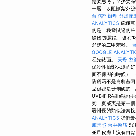
需要思考，至少要減
一層，以阻斷紫外
台胞證 辦理
外燴擺
ANALYTICS
這種寬
的是，我嘗試過的許
礦物防曬霜。 含有
舒緩的二甲苯酚。
GOOGLE ANALYTI
啞光錶面。
天母 整
保護性臉部保濕的好
面不保濕的時候），
防曬霜不是喜劇基因
品線都是珊瑚礁的，
UVB和IRA射線
究，夏威夷是第一個
署州長的類似法案投
ANALYTICS
我們最喜
摩證照
台中撥筋
5
並且皮膚上沒有白