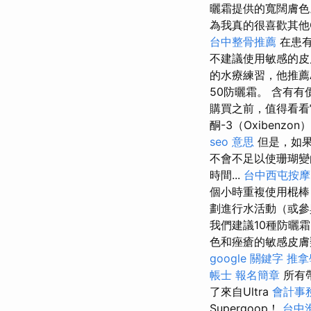
曬霜提供的寬闊膚
為我真的很喜歡其他C
台中整骨推薦
在患有
不建議使用敏感的
的水療練習，他推薦A
50防曬霜。 含有
購買之前，值得看
酮-3（Oxibenz
seo 意思
但是，如果
不會不足以使珊瑚變
時間...
台中西屯按摩
個小時重複使用棍
劃進行水活動（或參
我們建議10種防曬
色和痤瘡的敏感皮
google 關鍵字
推拿
帳士 報名簡章
所有
了來自Ultra
會計事
Supergoop！
台中