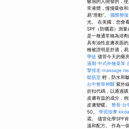
敏感的人開發的，使
常液體，慢慢吸收
易“滑動”。
國際整復
光。 在美國，您會
SPF（防曬霜）測
是一種通常稱為溶
具有油性皮膚表面的
種被證明是舒適，易
學徒
儘管今天的藥
過期
中式外燴菜單
擎排名
massage ne
鬆筋堂
輕，防水和
台中整骨神醫
紫外線
折扣代碼，以通過購
皮膚有益的成分，例如
皮膚變暖。
整骨
台
50。
學習按摩
kkd
霜。 儘管化學SP
溫和配方。 作為一