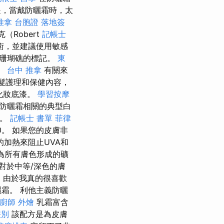
，當戴防曬霜時，太
推拿
台胞證 落地簽
Robert
記帳士
手術，並建議使用敏感
有珊瑚礁的標記。
東
。
台中 推拿
有關來
頭髮護理和保健內容，
的化妝底漆。
學習按摩
防曬霜相關的典型白
護。
記帳士 書單
菲律
0。 如果您的皮膚非
加熱來阻止UVA和
為所有膚色形成的礦
對於中等/深色的膚
腳
由於我真的很喜歡
防曬霜。 利他主義防曬
廚師 外燴
乳霜富含
差別
該配方是為皮膚