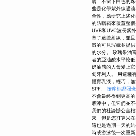
麗，不留下白色的珠
些是化學紫外線過濾
全性，應研究上述
的防曬霜來覆蓋整個
UVB和UVC波長紫
塞了這些射線，並
澀的可見瑕疵並提供
的水分。 玫瑰果油
者的亞油酸水平較低
奶油感的人會愛上它
匈牙利人。 用這種
體育乳液，輕巧，無
SPF。
按摩師證照班
不會最終得到更高
底漆中，但它們並
我們的社論辦公室根
來，但是您打算呆在
這也是過期一天的
時或游泳後一次重