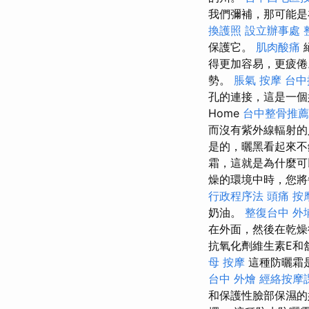
我們彌補，那可能是
換護照
設立辦事處
保護它。
肌肉酸痛
得更加容易，更疲
勢。
脹氣 按摩
台中
孔的連接，這是一個
Home
台中整骨推薦
而沒有紫外線輻射
是的，曬黑看起來
霜，這就是為什麼可
燥的環境中時，您將
行政程序法
頭痛 按
奶油。
整復台中
外
在外面，然後在乾燥
抗氧化劑維生素E和
母 按摩
這種防曬霜
台中 外燴
經絡按摩
和保護性臉部保濕的