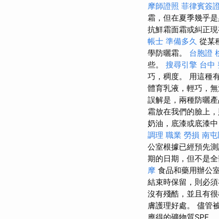
摩師證照
菲律賓簽
霜，但在夏季幾乎
抗鮮霜面霜或糾正現
帳士 準備多久
從某
學防曬霜。
台胞證 
些。
搜尋引擎
台中 
巧，稠度。 用這種
體育乳液，輕巧，無
誤解是，兩種防曬產
霜放在我們的臉上，
奶油，底漆或底漆中
調理 職業 勞損 南
公室根據已經預先測
期的日期，但不是
摩
食品和藥用辦公
結束時保留，則必
沒有殘酷，並且有
膚護理好處。 儘管
應得的礦物質SPF。