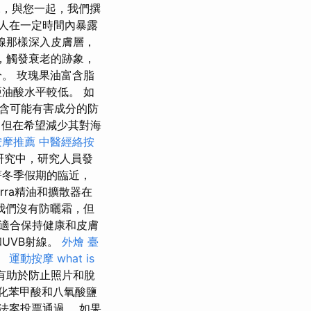
，與您一起，我們撰
人在一定時間內暴露
射線那樣深入皮膚層，
，觸發衰老的跡象，
。 玫瑰果油富含脂
油酸水平較低。 如
含可能有害成分的防
，但在希望減少其對海
按摩推薦
中醫經絡按
研究中，研究人員發
著冬季假期的臨近，
rra精油和擴散器在
我們沒有防曬霜，但
適合保持健康和皮膚
UVB射線。
外燴 臺
。
運動按摩
what is
時有助於防止照片和脫
化苯甲酸和八氧酸鹽
法案投票通過。 如果