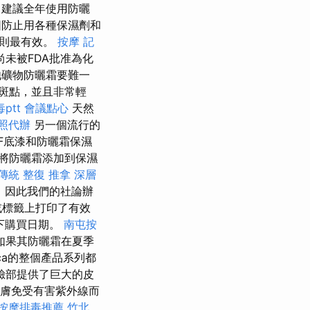
 建議全年使用防曬
防止用各種保濕劑和
，則最有效。
按摩
記
未被FDA批准為化
他礦物防曬霜要難一
斑點，並且非常輕
ptt
會議點心
天然
照代辦
另一個流行的
PF底漆和防曬霜保濕
將防曬霜添加到保濕
 傳統 整復 推拿 深層
，因此我們的社論辦
或標籤上打印了有效
下購買日期。
南屯按
，如果其防曬霜在夏季
nica的整個產品系列都
臉部提供了巨大的皮
皮膚免受有害紫外線而
按摩排毒推薦
竹北