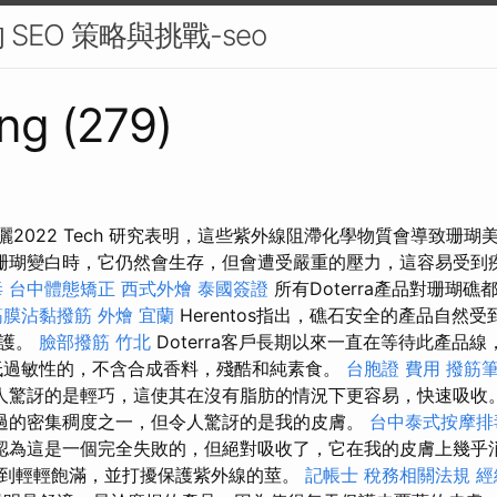
SEO 策略與挑戰-seo
ng (279)
曬2022 Tech 研究表明，這些紫外線阻滯化學物質會導致珊瑚
珊瑚變白時，它仍然會生存，但會遭受嚴重的壓力，這容易受到
毒
台中體態矯正
西式外燴
泰國簽證
所有Doterra產品對珊瑚
筋膜沾黏撥筋
外燴 宜蘭
Herentos指出，礁石安全的產品自然
保護。
臉部撥筋 竹北
Doterra客戶長期以來一直在等待此產品
低過敏性的，不含合成香料，殘酷和純素食。
台胞證 費用
撥筋
人驚訝的是輕巧，這使其在沒有脂肪的情況下更容易，快速吸收
過的密集稠度之一，但令人驚訝的是我的皮膚。
台中泰式按摩排
認為這是一個完全失敗的，但絕對吸收了，它在我的皮膚上幾乎消
到輕輕飽滿，並打擾保護紫外線的莖。
記帳士 稅務相關法規
經