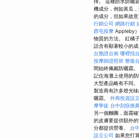
擇。 這種防水防曬
機成分，例如黃瓜，
的成分，但如果故意
行銷公司
網路行銷
西屯按摩
Apple
物質的方法。 紅橘
話含有顯著較小的成
台胞證台南
哪裡找
按摩師證照班
整復
間始終佩戴防曬霜
記住海灘上使用的
大型產品略有不同
製造商有許多燈光
曬霜。
外商投資設
摩學徒
台中刮痧推薦p
另一個麵團，面霜確
的皮膚要提供額外
分都提供營養。
台中
設立公司
如果您打算