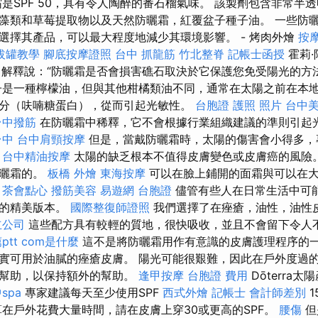
霜是SPF 50，具有令人陶醉的番石榴氣味。 該製劑包含非常半
藻類和草莓提取物以及天然防曬霜，紅覆盆子種子油。 一些防
選擇其產品，可以最大程度地減少其環境影響。 - 烤肉外燴
按
拔罐教學
腳底按摩證照
台中 抓龍筋
竹北整脊
記帳士函授
霍莉·
by）解釋說：“防曬霜是否會損害礁石取決於它保護您免受陽光的
子是一種檸檬油，但與其他柑橘類油不同，通常在太陽之前在本
分（呋喃糖蛋白），從而引起光敏性。
台胞證 護照 照片
台中
台中撥筋
在防曬霜中稀釋，它不會根據行業組織建議的準則引起
台中
台中肩頸按摩
但是，當戴防曬霜時，太陽的傷害會小得多，
。
台中精油按摩
太陽的缺乏根本不值得皮膚變色或皮膚癌的風險。
防曬霜的。
板橋 外燴
東海按摩
可以在臉上鋪開的面霜與可以在
。
茶會點心
撥筋美容
易遊網 台胞證
儘管有些人在日常生活中可
味的精美版本。
國際整復師證照
我們選擇了在痤瘡，油性，油性
立公司
這些配方具有較輕的質地，很快吸收，並且不會留下令人
tt
com是什麼
這不是將防曬霜用作有意識的皮膚護理程序的
實可用於油膩的痤瘡皮膚。 陽光可能很艱難，因此在戶外度過
的幫助，以保持額外的幫助。
逢甲按摩
台胞證 費用
Dōterra
spa
專家建議每天至少使用SPF
西式外燴
記帳士 會計師差別
1
在戶外花費大量時間，請在皮膚上穿30或更高的SPF。
腰傷
但