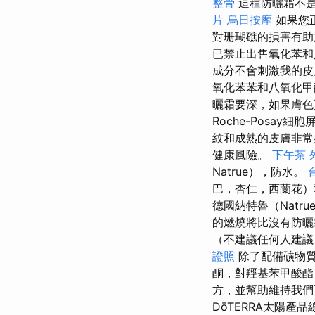
整骨
這種防曬霜不是c
片
烏日按摩
如果您正
對珊瑚礁的損害有
已禁止出售氧化苯
成分不會刺激我的
氧化苯苯和八氧化甲
曬霜要深，如果膚
Roche-Posa
紋和成熟的皮膚非常
健康風險。
下午茶 
Natrue），防水。
巴，杏仁，西蘭花
德國納特魯（Natr
的燃燒將比沒有防曬
（不建議任何人建議）
證照
除了配備礦物質
酮，對羥基苯甲酸
方，並幫助維持我們
DōTERRA太陽