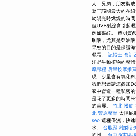
人，兄弟，朋友製
寫了該國最大的在
於陽光時燃燒的時
但UVB射線會引起
例如皺紋。 透明質
肪酸，尤其是亞油酸
果您的目的是保護海
曬霜。
記帳士 會計
洋野生動植物的整體
摩課程
后里按摩推
現，少量含有氧化劑
我們想邀請您參加Dō
家中營造一種私密的
是花了更多的時間來
的美麗。
竹北 撥筋
北
豐原整骨
太陽屁
seo
這種保濕，快速
水。
台胞證 雄獅
記
的州。
台中西屯區