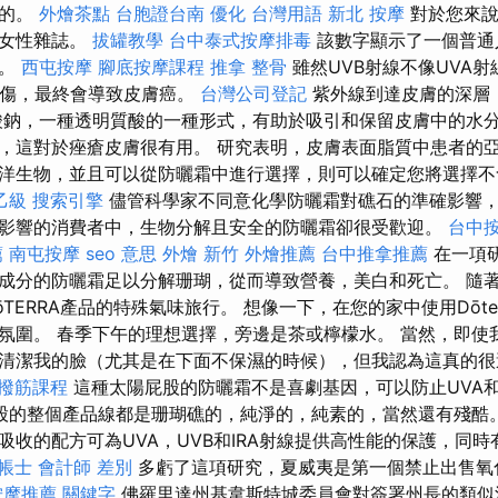
成的。
外燴茶點
台胞證台南
優化 台灣用語
新北 按摩
對於您來說
線女性雜誌。
拔罐教學
台中泰式按摩排毒
該數字顯示了一個普通
間。
西屯按摩
腳底按摩課程
推拿 整骨
雖然UVB射線不像UVA
曬傷，最終會導致皮膚癌。
台灣公司登記
紫外線到達皮膚的深層
酸鈉，一種透明質酸的一種形式，有助於吸引和保留皮膚中的水分
，這對於痤瘡皮膚很有用。 研究表明，皮膚表面脂質中患者的亞
洋生物，並且可以從防曬霜中進行選擇，則可以確定您將選擇不
乙級
搜索引擎
儘管科學家不同意化學防曬霜對礁石的準確影響
影響的消費者中，生物分解且安全的防曬霜卻很受歡迎。
台中
薦
南屯按摩
seo 意思
外燴 新竹
外燴推薦
台中推拿推薦
在一項
成分的防曬霜足以分解珊瑚，從而導致營養，美白和死亡。 隨
TERRA產品的特殊氣味旅行。 想像一下，在您的家中使用Dōte
氛圍。 春季下午的理想選擇，旁邊是茶或檸檬水。 當然，即使
清潔我的臉（尤其是在下面不保濕的時候），但我認為這真的很
撥筋課程
這種太陽屁股的防曬霜不是喜劇基因，可以防止UVA和
股的整個產品線都是珊瑚礁的，純淨的，純素的，當然還有殘酷
吸收的配方可為UVA，UVB和IRA射線提供高性能的保護，同
帳士 會計師 差別
多虧了這項研究，夏威夷是第一個禁止出售氧
按摩推薦
關鍵字
佛羅里達州基韋斯特城委員會對簽署州長的類似