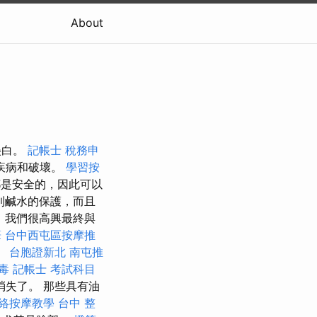
About
美白。
記帳士 稅務申
疾病和破壞。
學習按
礁都是安全的，因此可以
受到鹹水的保護，而且
線，我們很高興最終與
筆
台中西屯區按摩推
。
台胞證新北
南屯推
毒
記帳士 考試科目
失了。 那些具有油
絡按摩教學
台中 整