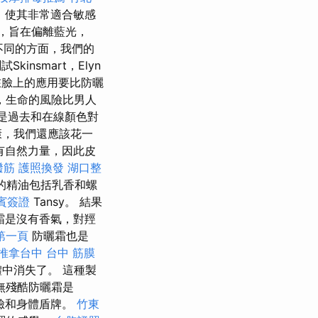
，使其非常適合敏感
，旨在偏離藍光，
不同的方面，我們的
insmart，Elyn
臉上的應用要比防曬
，生命的風險比男人
是過去和在線顏色對
康，我們還應該花一
具有自然力量，因此皮
撥筋
護照換發
湖口整
的精油包括乳香和螺
賓簽證
Tansy。 結果
霜是沒有香氣，對羥
第一頁
防曬霜也是
推拿台中
台中 筋膜
中消失了。 這種製
無殘酷防曬霜是
臉和身體盾牌。
竹東