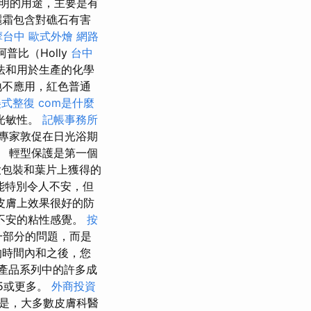
透明的用途，主要是有
曬霜包含對礁石有害
摩台中
歐式外燴
網路
阿普比（Holly
台中
方法和用於生產的化學
地不應用，紅色普通
美式整復
com是什麼
光敏性。
記帳事務所
專家敦促在日光浴期
 輕型保護是第一個
大包裝和葉片上獲得的
能特別令人不安，但
皮膚上效果很好的防
不安的粘性感覺。
按
一部分的問題，而是
的時間內和之後，您
太陽產品系列中的許多成
5或更多。
外商投資
是，大多數皮膚科醫