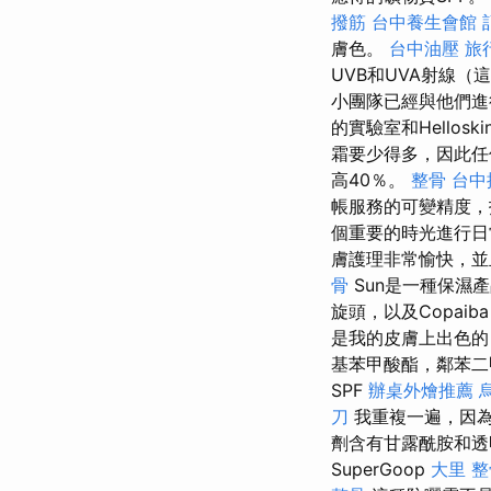
撥筋
台中養生會館
膚色。
台中油壓
旅
UVB和UVA射線
小團隊已經與他們
的實驗室和Hellos
霜要少得多，因此任
高40％。
整骨
台中
帳服務的可變精度，
個重要的時光進行
膚護理非常愉快，
骨
Sun是一種保濕
旋頭，以及Copaiba，
是我的皮膚上出色
基苯甲酸酯，鄰苯
SPF
辦桌外燴推薦
刀
我重複一遍，因為
劑含有甘露酰胺和
SuperGoop
大里 