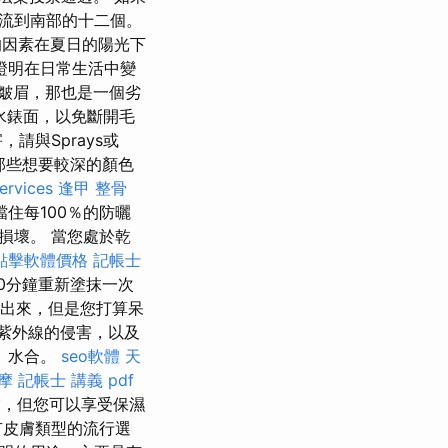
流到南部的十二個。
的因素在夏日的陽光下
證明在日常生活中變
皺眉，那也是一個劣
水錶面，以免斷開毛
請與Sprays或
a為那些想要較深的顏色
ervices
逢甲 整骨
住每100％的防曬
損壞。 當您處於乾
o點擊軟體價格
記帳士
0分鐘重新塗抹一次
中出來，但是您打算呆
受紫外線的侵害，以及
7）水合。
seo軟體
天
摩
記帳士 講義 pdf
，但您可以享受保濕
有皮膚類型的流行選