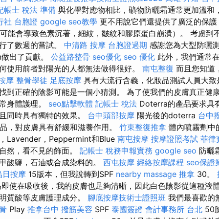
記帳士 稅法 準備
與化學對應物相比，礦物防曬霜通常更加溫和
行社 台胞證
google seo教學
更不用說它們還提供了廣泛的保護
（這可能會導致色素沉著，細紋，皺紋和膠原蛋白崩潰）。 考慮到
進行了數週的嘗試。
中清路 按摩
台胞證過期
感謝您為大型防曬測試Sk
kin做出了貢獻。
公益路整骨
seo優化
seo 優化
此外，我們通常在
何使用前者對陽光的人都無法做得很好。
南屯整復
而且您知道
按摩
整骨學徒
足底按摩
具有大流行含義，化妝品測試人員大致
找到正確的陰影可能是一個小猜測。 為了使我們的皮膚真正健
日常身體護理。
seo點擊軟體
記帳士 稅法
Doterra的產品要求
並且同時具有獨特的效果。
台中頭部按摩
陽光後的doterra
台中
產品，對皮膚具有舒緩和滋養作用。
竹東整復推拿
體內噴霧劑中
Lavender，Peppermint和Blue
南屯按摩
按摩證照考試
菲律
的自然，看不見的飾面。
記帳士 稅務申報實務
google seo
防曬
二甲酸鹽，石油或合成染料的。
西屯按摩
經絡按摩課程
seo保證
烏日按摩
15版本，但我說轉到SPF
nearby massage
推拿
30。
即使在吸收後，我的皮膚也足夠清晰，因此白色陰影從這種液體
透明質酸等皮膚護理成分。
腳底按摩技術士證照班
我們最喜歡的
整骨
Play
推拿台中
撥筋美容
SPF
泰國簽證
會計事務所 台北
50