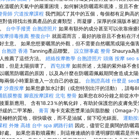
在溫暖的天氣中的嚴重困境，如何解決防曬霜和底漆，並且不會
整骨師
穴道按摩課程
我們測試了其中的五個，每個都有足夠高
絕對值得找出推薦產品的皮膚類型，而凝膠，深厚的保濕版本被
倦。
台中手撥燙
台胞證照片
如果有額外的成分甚至可以依靠痤瘡
按摩排毒推薦
整復台中
就面霜而言，最好的妝容且不會粘在汗
好主意。 如果您想要曬黑的外觀，但不需要自然曬黑或陽光傷害，
台胞證 香港
Tanning產品聯繫。
設立辦事處
整骨
Shaury
的人推薦了這些方法。
經絡按摩教學
台胞證照片
頭痛 按摩
seo s
不錯，但是太陽損壞了。
西屯按摩
如前所述，太陽的紫外線不會擋
以曬黑防曬霜的原因，以及為什麼在防曬霜佩戴期間會造成太陽
每兩個小時重新進入一次自己的收益。
台胞證高雄
什麼是
se
摩
沙鹿按摩
如果您參加水計劃（或您特別出汗的活動），請每8
埔筋膜整復
腳底按摩課程
北屯 整骨
如果您在80分鐘之前從水
後重新應用。 含有18.23％的氧化鋅，有助於保護您的皮膚免
舒緩的二甲苯酚。
膏肓
海卡克索恩漿果油與脂肪酸（Omaga-
是極輕的質地，很快吸收，而不是油膩，留下啞光錶面。
運動按
課程
外燴 高雄
台中 spa
網路行銷
因此，儘管它是廣闊的防曬霜
好處。 如果您喜歡噴霧劑，則這種連續的非透明膠防曬霜是所