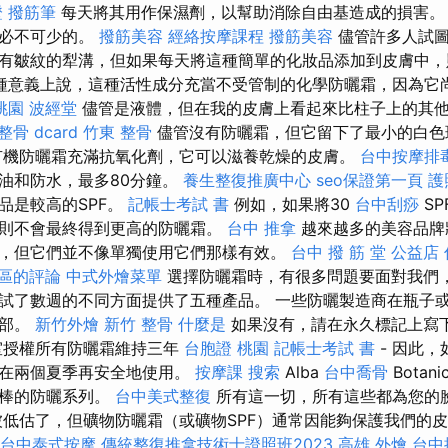
證
撥筋筆
每天將其用作保濕劑，以幫助消除自由基造成的損害。
是必不可少的。
撥筋美容
經絡按摩課程
撥筋美容
儘管許多人試圖
有皺紋的犁溝，但如果每天將這種簡單的化妝品添加到皮膚中
種意義上說，這種活性成分充當不受管制的化學防曬霜，因為它尚
桃園
波經堂
儘管是液體，但在我的皮膚上看起來比柱子上的其
整骨 dcard
竹東 整骨
儘管沒有防曬霜，但它留下了最小的白色
有機防曬霜充滿抗氧化劑，它可以滋養乾燥的皮膚。
台中按摩排毒
油和防水，最多80分鐘。
養生整復推廣中心
seo保證第一頁
護
品是較高的SPF。
記帳士考試 書
例如，如果將30
台中刮痧
S
則不會最終得到更高的防曬霜。
台中 推拿
越來越多的美容品牌
，但它們並不像單獨使用它們那樣有效。
台中 撥 筋 堂 公益店
屯區的評論
中式外燴菜單
選擇防曬霜時，有很多問題要面對我們
試了數週的不同方面提供了五種產品。 一些防曬製造商在瓶子
全部。
新竹外燴
新竹 整骨
什麼是
如果沒有，請在永久標記上寫
室授權所有防曬霜維持三年
台胞證 桃園
記帳士考試 書
- 因此
須在兩個夏季再安全地使用。
按摩課
搜索
Alba
台中喬骨
Bota
很棒的防曬系列。
台中美式整復
所有這一切，所有這些都為您的
被低估了，但礦物防曬霜（或礦物SPF）通常因能夠保護我們的
台中泰式按摩
傳統整復推拿技術士證照班2023
高雄 外燴
台中