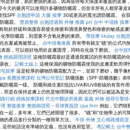
明是舒適，易於磨損的產品，因為值得每天保護未覆蓋的皮膚
管今天的藥房可以使用許多礦物防曬霜，但並非所有人都穿著皮
查找SPF
台胞證申請
大腿 按摩
30或更高的寬光譜防曬霜。 在
種防曬霜。
豐原整骨
台胞證過期
外燴 推薦 ptt
台中 中清路 按摩
清除有助於舒緩和保護容易發生痤瘡和酒渣鼻變色和痤瘡的敏感皮
是化學防曬霜，則需要不含氧化劑的東西。
學按摩
kkday 台胞證
因此在夏威夷被禁止。
台中排毒推薦
所有帶有銘文“礁”的公式均
然表面，可以很好地用於皮膚護理，同時在化妝下磨損。
台中按
燴
經絡調理證照
這種防曬霜最好是通過我嘗試的所有防曬霜的
速吸收。
記帳士線上
這種保濕的礦物防曬霜使我的皮膚柔軟而彈
南屯按摩
這是較厚的礦物防曬霜配方之一，並留下磨砂，幾乎像
pa
免費按摩課程
台灣公司登記
防曬係數（SPF-防曬係數）表
戴防曬霜一樣。 防曬和維生素E抵抗UVA和UVB射線的有害作
，而是在保持皮膚上仍然是物理障礙，因此它們可以被認為是安
網路行銷
經絡按摩課程
竹北中醫診所推薦
嘉義 外燴
搜尋引擎排
理 整復推拿
整復師證照
-
菲律賓簽證
cpa firm
例如，它們很
在一起，多年來，它們已經開發了很多。 “礁”和“生物學上的可
物的產品進行分類的一種簡單方法。
牛排 外燴
文心南路撥筋堂
，這些術語沒有準確的定義，也沒有政府監管。
考記帳士
台中