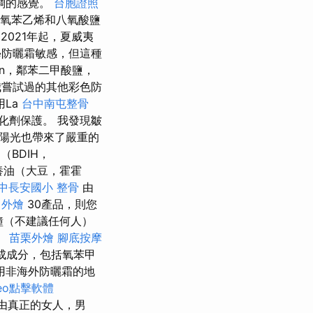
稠的感覺。
台胞證照
現，氧苯乙烯和八氧酸鹽
2021年起，夏威夷
防曬霜敏感，但這種
n，鄰苯二甲酸鹽，
嘗試過的其他彩色防
La
台中南屯整骨
氧化劑保護。 我發現皺
陽光也帶來了嚴重的
BDIH，
養油（大豆，霍霍
中長安國小 整骨
由
 外燴
30產品，則您
鐘（不建議任何人）
。
苗栗外燴
腳底按摩
合成成分，包括氧苯甲
用非海外防曬霜的地
eo點擊軟體
是由真正的女人，男