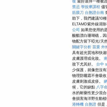
復
最好選擇一種被證
禁忌
學按摩課程
儘
筋膜刀
台胞證台南
助下，我們建議10
ELTAMD紫外線
公司
如果您使用的
酸酯漂白珊瑚礁，
物配方留下啞光/天
關鍵字分析
苗栗 外
具有超光質地和快
皮膚護理或化妝。
妝下尤其好。
台中 s
少保護，就像您沒有
物理防曬霜不會吸收
皮膚刺激或皮疹。
候，它的缺點
八字命
水的耐藥性更少混合
會損害海洋野生動植
港轉機 台胞證
但是