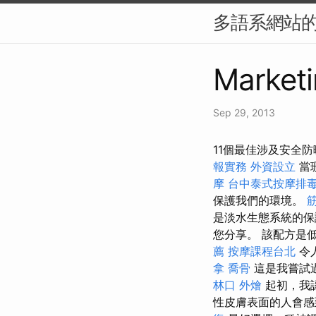
多語系網站的 
Marketi
Sep 29, 2013
11個最佳涉及安全防
報實務
外資設立
當
摩
台中泰式按摩排
保護我們的環境。
是淡水生態系統的
您分享。 該配方是
薦
按摩課程台北
令
拿
喬骨
這是我嘗試
林口 外燴
起初，我
性皮膚表面的人會感