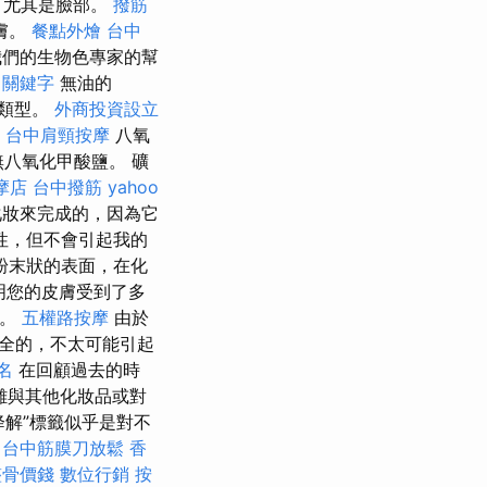
，尤其是臉部。
撥筋
膚。
餐點外燴
台中
我們的生物色專家的幫
關鍵字
無油的
膚類型。
外商投資設立
台中肩頸按摩
八氧
無八氧化甲酸鹽。 礦
摩店
台中撥筋
yahoo
化妝來完成的，因為它
性，但不會引起我的
粉末狀的表面，在化
明您的皮膚受到了多
用。
五權路按摩
由於
全的，不太可能引起
名
在回顧過去的時
難與其他化妝品或對
降解”標籤似乎是對不
台中筋膜刀放鬆
香
整骨價錢
數位行銷
按