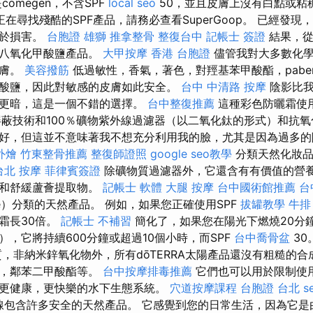
omegen，不含SPF
local seo
50，並且皮膚上沒有白點或粘
在尋找殘酷的SPF產品，請務必查看SuperGoop。 已經發
助於損害。
台胞證 雄獅
推拿整骨
整復台中
記帳士 簽證
結果，從
和八氧化甲酸鹽產品。
大甲按摩
香港 台胞證
儘管我對大多數化學
皮膚。
美容撥筋
低過敏性，香氣，著色，對羥基苯甲酸酯，pabe
酸鹽，因此對敏感的皮膚如此安全。
台中 中清路 按摩
陰影比我
色更暗，這是一個不錯的選擇。
台中整復推薦
這種彩色防曬霜使用
y細胞屏蔽技術和100％礦物紫外線過濾器（以二氧化鈦的形式）和抗
好，但這並不意味著我不想充分利用我的臉，尤其是因為過多的
外燴
竹東整骨推薦
整復師證照
google seo教學
分類天然化妝品（
台北 按摩
菲律賓簽證
除礦物質過濾器外，它還含有有價值的營
）和舒緩蘆薈提取物。
記帳士 軟體
大腿 按摩
台中國術館推薦
台
ue）分類的天然產品。 例如，如果您正確使用SPF
拔罐教學
牛排
霜長30倍。
記帳士 不補習
簡化了，如果您在陽光下燃燒20分
，它將持續600分鐘或超過10個小時，而SPF
台中喬骨盆
30
，非納米鋅氧化物外，所有dōTERRA太陽產品還沒有粗糙的
酯，鄰苯二甲酸酯等。
台中按摩排毒推薦
它們也可以用於限制使
更健康，更快樂的水下生態系統。
穴道按摩課程
台胞證 台北
s
產品線包含許多安全的天然產品。 它感覺到您的日常生活，因為它