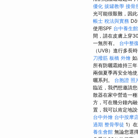
優化
拔罐教學
接骨
光可能很艱難，因此
帳士 稅法與實務
Dō
使用SPF
台中養生館
間，請在皮膚上穿30
一無所有。
台中整
（UVB）進行多長
刀撥筋
板橋 外燴
如
所有防曬霜維持三
兩個夏季再安全地
曬系列。
台胞證 照
臨近，我們想邀請您參
散器在家中營造一種
方，可在幾分鐘內融
置，我可以肯定地
台中外燴
台中按摩
過期
整骨學徒
1）
養生會館
無論您選擇