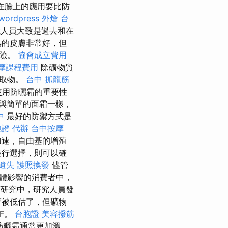
在臉上的應用要比防
wordpress
外燴 台
人員大致是過去和在
熟的皮膚非常好，但
風險。
協會成立費用
摩課程費用
除礦物質
提取物。
台中 抓龍筋
 使用防曬霜的重要性
與簡單的面霜一樣，
中
最好的防禦方式是
證 代辦
台中按摩
加速，自由基的增殖
進行選擇，則可以確
遺失
護照換發
儘管
體影響的消費者中，
研究中，研究人員發
管被低估了，但礦物
F。
台胞證
美容撥筋
防曬霜通常更加溫