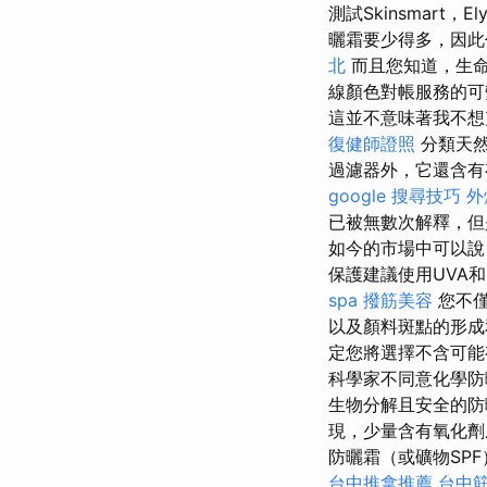
測試Skinsmart，
曬霜要少得多，因此
北
而且您知道，生命
線顏色對帳服務的可
這並不意味著我不想
復健師證照
分類天然
過濾器外，它還含有
google 搜尋技巧
外
已被無數次解釋，但
如今的市場中可以說
保護建議使用UVA
spa
撥筋美容
您不僅
以及顏料斑點的形成
定您將選擇不含可
科學家不同意化學防
生物分解且安全的
現，少量含有氧化劑
防曬霜（或礦物SP
台中推拿推薦
台中