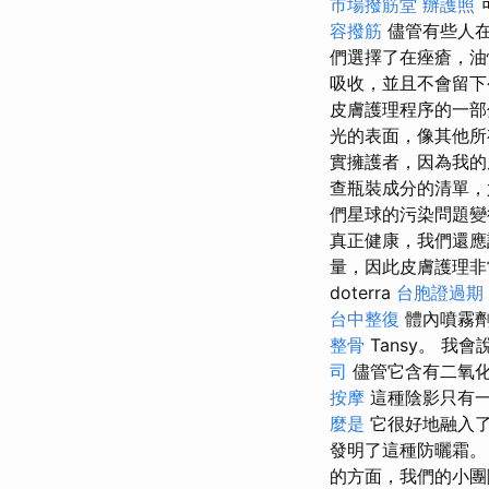
市場撥筋堂
辦護照
容撥筋
儘管有些人在
們選擇了在痤瘡，油
吸收，並且不會留
皮膚護理程序的一部
光的表面，像其他所
實擁護者，因為我
查瓶裝成分的清單，
們星球的污染問題變
真正健康，我們還應
量，因此皮膚護理非
doterra
台胞證過期
台中整復
體內噴霧劑中
整骨
Tansy。 
司
儘管它含有二氧化
按摩
這種陰影只有
麼是
它很好地融入了
發明了這種防曬霜
的方面，我們的小團