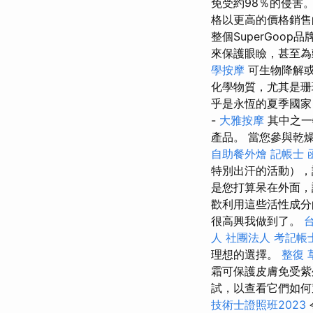
免受約98％的侵害
格以更高的價格銷售
整個SuperGoo
來保護眼瞼，甚至為
學按摩
可生物降解或
化學物質，尤其是
乎是永恆的夏季國
-
大雅按摩
其中之一
產品。 當您參與乾
自助餐外燴
記帳士 
特別出汗的活動），
是您打算呆在外面，
歡利用這些活性成
很高興我做到了。
人 社團法人
考記帳
理想的選擇。
整復
霜可保護皮膚免受
試，以查看它們如何
技術士證照班2023