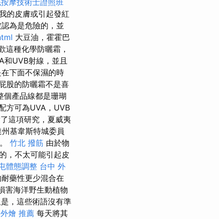
底按摩技術士證照班
我的皮膚或引起發紅
被認為是危險的，並
html
大豆油，霍霍巴
歡這種化學防曬霜，
A和UVB射線，並且
是在下面不保濕的時
屁股的防曬霜不是喜
整個產品線都是珊瑚
方可為UVA，UVB
了這項研究，夏威夷
達州基韋斯特城委員
用。
竹北 撥筋
由於物
的，不太可能引起皮
屯體態調整
台中 外
的耐藥性更少混合在
會損害海洋野生動植物
是，這些術語沒有準
 外燴 推薦
每天將其