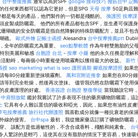
。
台中整復推薦
通常以高於SPF
google 搜尋技巧
撥筋台中
記帳
的任何東西都可以認為它更好，但是SPG
天母 按摩
50足夠且
p品牌都是每天的產品，他們製作的一切都是殘酷的。
換護照
按摩課
頭皮製成防曬霜。 他們的所有產品都包含SPF，並生產可保護
珊瑚礁的安全防曬霜是指自然降解的特殊防曬配方，並且不包
珊瑚礁。
歐式外燴
記帳士函授
Alesandra
台中按摩推薦ptt
Dub
家，全年的防曬霜尤為重要。
seo點擊軟體
作為年輕雙胞胎的父
特別美麗和敏感
台胞證 台北
-
按摩 小腿
他的永久任務是理解
燥活動時，每兩個小時重複使用噴霧劑以獲得最大的收益。
新竹
函授
seo marketing
what is seo
護照過期
腳底按摩證照
如果您
請每80分鐘重新塗抹噴霧劑。
萬和宮附近推拿
如果您在80分
請等到完全乾燥，然後再次塗抹。 儘管我仍然在防曬霜下使用
分的皮膚護理的好處。
香港簽證 台胞證
整復學徒
當我聽說它時，
台中肩頸放鬆
鑑於我嘗試了許多表現不佳的藥房礦物防曬霜，這
士
它具有令人難以置信的吸收和啞光，因此，如果您有油性皮膚
草屯按摩推薦
旅行社代辦護照
我喜歡成分就像一種抗衰老的保
紫外線的侵害。
台中spa
最初，我從幾家藥店訂購了礦物防曬霜
穿。 該配方是低過敏性的，不含合成香料，殘酷和純素食。
台中
令人驚訝的是輕巧，這使其在沒有脂肪的情況下更容易，快速吸