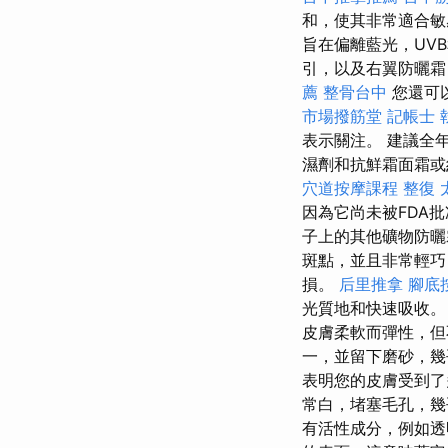
和，使其非常適合
旨在偏離藍光，UV
引，以及右翼防曬霜
薦
整骨台中
您還可
市場撥筋堂
記帳士 
表示關注。 建議全
濕劑和抗鮮霜面霜或
穴道按摩課程
整復
因為它尚未被FDA
子上的其他礦物防
斑點，並且非常輕巧
損。
后里推拿
腳底
光質地和快速吸收
皮膚柔軟而彈性，但
一，並留下磨砂，幾
表明您的皮膚受到了
常白，堵塞毛孔，
有活性成分，例如透