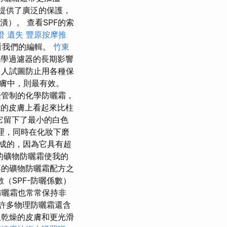
提供了廣泛的保護，
）。 查看SPF的索
證 遺失
豐原按摩推
看我們的編輯。
竹東
化學過濾器的長期影響
人試圖防止用各種保
膚中，則最有效。
受管制的化學防曬霜，
的皮膚上看起來比柱
它留下了最小的白色
理，同時在化妝下磨
成的，因為它具有超
的礦物防曬霜使我的
的礦物防曬霜配方之
（SPF-防曬係數）
防曬霜也常常保持非
許多物理防曬霜還含
乾燥的皮膚和更光滑