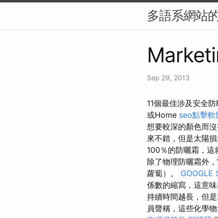
多語系網站的 
Marketi
Sep 29, 2013
11個最佳涉及安全防
或Home
seo點擊
想要較深的顏色而沒
來不錯，但是太陽
100％的防曬霜，
除了物理防曬霜外，
蘿蔔）。
GOOGLE 
係數的縮寫，這意味
持續時間越長，但是
員聲稱，這些化學物