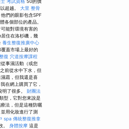
士 考試資格
50的價
難以超越。
大里 整骨
他們的眼影包含SPF
身體各個部位的產品。
含可能對環境有害的
in居住在洛杉磯，幾
母
養生整復推廣中心
和覆蓋市場上最好的
 整復
穴道按摩課程
從事濕活動（或您
鐘之前從水中下水，但
保濕霜，但我還是喜
我在網上購買了它，
說明了很多。
財團法
類型，它對您來說是
濕療法，但是這種防曬
，並用化妝進行了測
 spa
傳統整復推拿
收。
身體按摩
這是