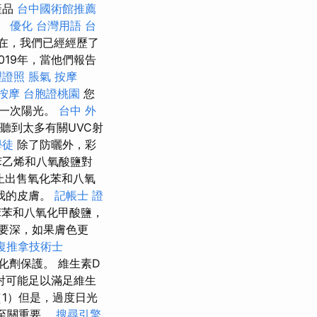
產品
台中國術館推薦
。
優化 台灣用語
台
在，我們已經經歷了
19年，當他們報告
理證照
脹氣 按摩
按摩
台胞證桃園
您
複一次陽光。
台中 外
聽到太多有關UVC射
學徒
除了防曬外，彩
苯乙烯和八氧酸鹽對
止出售氧化苯和八氧
我的皮膚。
記帳士 證
苯苯和八氧化甲酸鹽，
要深，如果膚色更
復推拿技術士
氧化劑保護。 維生素D
射可能足以滿足維生
1）但是，過度日光
至關重要。
搜尋引擎