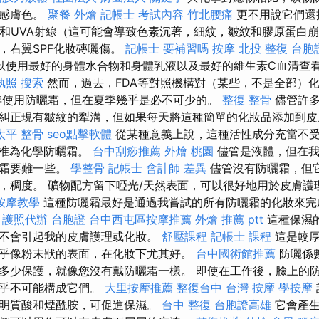
敏感膚色。
聚餐 外燴
記帳士 考試內容
竹北腰痛
更不用說它們還
B和UVA射線（這可能會導致色素沉著，細紋，皺紋和膠原蛋白崩潰
，右翼SPF化妝磚曬傷。
記帳士 要補習嗎
按摩
北投 整復
台胞
以使用最好的身體水合物和身體乳液以及最好的維生素C血清查
執照
搜索
然而，過去，FDA等對照機構對（某些，不是全部）
年使用防曬霜，但在夏季幾乎是必不可少的。
整復 整骨
儘管許多
糾正現有皺紋的犁溝，但如果每天將這種簡單的化妝品添加到皮
太平 整骨
seo點擊軟體
從某種意義上說，這種活性成分充當不
批准為化學防曬霜。
台中刮痧推薦
外燴 桃園
儘管是液體，但在我
曬霜要難一些。
學整骨
記帳士 會計師 差異
儘管沒有防曬霜，但
，稠度。 礦物配方留下啞光/天然表面，可以很好地用於皮膚護
按摩教學
這種防曬霜最好是通過我嘗試的所有防曬霜的化妝來完
。
護照代辦
台胞證
台中西屯區按摩推薦
外燴 推薦 ptt
這種保濕
不會引起我的皮膚護理或化妝。
舒壓課程
記帳士 課程
這是較厚
乎像粉末狀的表面，在化妝下尤其好。
台中國術館推薦
防曬係數
多少保護，就像您沒有戴防曬霜一樣。 即使在工作後，臉上的
幾乎不可能構成它們。
大里按摩推薦
整復台中
台灣 按摩
學按摩
明質酸和煙酰胺，可促進保濕。
台中 整復
台胞證高雄
它會產生