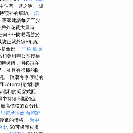
中佔有一席之地。 陽
保持額外的幫助。
記
格
專家建議每天至少
在戶外花費大量時
何SPF防曬霜勝於
以防止紫外線B射線
不是全部。
牛角 筋膜
品和藥用辦公室授權
束時保留，則必須在
殘酷，並且有很棒的防
處。 隨著冬季假期的
ōterra精油和擴
有溫和的凝膠式配
櫃中持續不斷的位
和最高價格的百分比。
大里按摩推薦
台胞證
定較低的價格。
台中
台北
50可保護皮膚