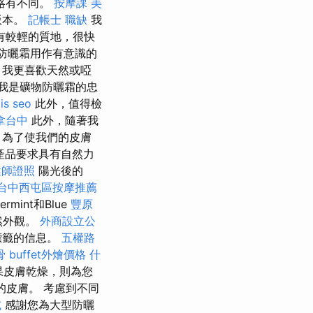
略有不同。
按摩課
美
版本。
記帳士 職缺
我
有較輕的質地，很快
防曬霜用作有意識的
 我更喜歡天然或啞
我是礦物防曬霜的忠
is seo
此外，值得檢
拿台中
此外，隨著我​​
 為了使我們的皮膚
a的產品要求具有自然力
健師證照
陽光後的
台中西屯區按摩推薦
mint和Blue
豐原
然外觀。
外商設立公
標籤的信息。
五權路
骨
buffet外燴價格
什
果皮膚乾燥，則為您
的皮膚。 考慮到不同
試
感謝您為大型防曬