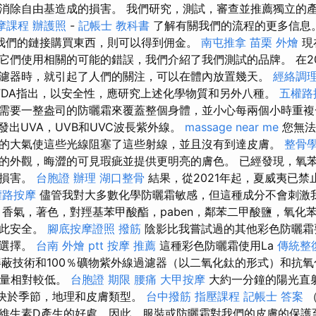
消除自由基造成的損害。 我們研究，測試，審查並推薦獨立的
摩課程
辦護照
-
記帳士 教科書
了解有關我們的流程的更多信息
我們的鏈接購買東西，則可以得到佣金。
南屯推拿
苗栗 外燴
現
它們使用相關的可能的錯誤，我們介紹了我們測試的品牌。 在20
濾器時，就引起了人們的關注，可以在體內放置幾天。
經絡調
FDA指出，以安全性，應研究上述化學物質和另外八種。
五權路
需要一整盎司的防曬霜來覆蓋整個身體，並小心每兩個小時重
發出UVA，UVB和UVC波長紫外線。
massage near me
您無法
的大氣使這些光線阻塞了這些射線，並且沒有到達皮膚。
整骨
的外觀，晦澀的可見瑕疵並提供更明亮的膚色。 已經發現，氧
於損害。
台胞證 辦理
湖口整骨
結果，從2021年起，夏威夷已禁
權路按摩
儘管我對大多數化學防曬霜敏感，但這種成分不會刺激
香氣，著色，對羥基苯甲酸酯，paben，鄰苯二甲酸鹽，氧化
如此安全。
腳底按摩證照
撥筋
陰影比我嘗試過的其他彩色防曬霜
的選擇。
台南 外燴 ptt
按摩 推薦
這種彩色防曬霜使用La
傳統整
y細胞屏蔽技術和100％礦物紫外線過濾器（以二氧化鈦的形式）和抗
射量相對較低。
台胞證 期限
腰痛
大甲按摩
大約一分鐘的陽光直
決於季節，地理和皮膚類型。
台中撥筋
指壓課程
記帳士 答案
（
維生素D產生的好處，因此，服裝或防曬霜對我們的皮膚的保護