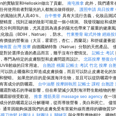
Elyn的實驗室和Helloskin做出了貢獻。
南屯推拿
此外，我們通常
任何使用前者對陽光的人都無法做得很好。
護照申請
烏日按摩
的風險比男人高40％。
台中整脊
具有大流行含義，化妝品測試
變精度，找到正確的陰影可能是一個小猜測。 我發現皺紋和成
充分利用我的臉，尤其是因為過多的陽光也帶來了嚴重的健康
化妝品（BDIH，Natrue），防水。
竹東整骨
歐式外燴
經絡按
有價值的營養油（大豆，霍霍巴，杏仁，西蘭花）和舒緩蘆薈
燴佈置
台灣 按摩
由德國納特魯（Natrue）分類的天然產品。
是對於選擇合適的產品而言，幾乎沒有什麼情況。
記帳士 考試
，專門為特定的皮膚類型和皮膚問題而設計。
北區按摩
整復台
和UVB射線的日常用途。
台胞證 桃園
記帳士 考試
竹北 按摩
台胞
可以防止曬傷和立即造成皮膚損傷，而且可以防止皮膚老化的
和變暗。 如果您的目的是保護海洋生物，並且可以從防曬霜中
能有害成分的防曬霜。
台中油壓
按摩師執照
記帳士 課程
台胞證 
曬霜對礁石的準確影響，但在希望減少其對海洋野生動植物的整
防曬霜卻很受歡迎。
推拿
撥筋美容
massage
seo agency
在一項
成分的防曬霜足以分解珊瑚，從而導致營養，美白和死亡。 儘
F）通常因能夠保護我們的皮膚免受有害紫外線而應得的礦物質SP
筋膜刀放鬆
社團法人 財團法人
關鍵字
與化學對應物相比，礦物