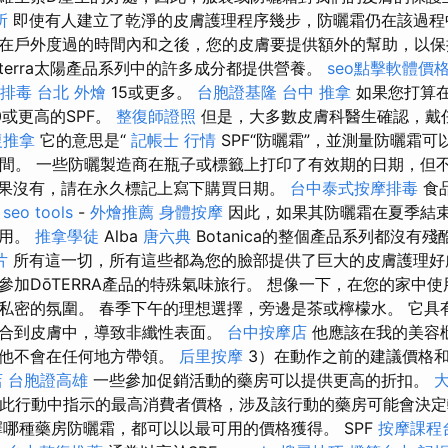
所
即使有人建立了乾淨的皮膚護理程序幾步，防曬霜仍在該過程
在戶外度過的時間內和之後，您的皮膚要提供額外的幫助，以
terra太陽產品系列中的許多成分都提供營養。
seo點擊軟體價
排毒
台北 外燴
15或更多。
台胞證基隆
台中 推拿
如果您打算
或更高的SPF。
整復師證照
但是，大多數皮膚科醫生確認，戴任
復推拿
它的意思是“
記帳士 行情
SPF“防曬霜”，並測量防曬霜可
時間。 一些防曬製造商在瓶子或標籤上打印了有效期的日期，但
果沒有，請在永久標記上寫下購買日期。
台中泰式按摩排毒
食
年
seo tools
-
外燴推薦
身體按摩
因此，如果其防曬霜在夏季結
使用。
推拿學徒
Alba
唐六典
Botanica的整個產品系列都沒有
片
所有這一切，所有這些都為您的臉部提供了巨大的皮膚護理好
加DōTERRA產品的特殊氣味旅行。 想像一下，在您的家中使用D
私密的氛圍。 春季下午的理想選擇，旁邊是茶或檸檬水。 它具
合到皮膚中，導致非纖性表面。
台中按摩店
他應該在我的美容
說他不會在任何地方帶領。
后里按摩
3）在動作之前的建議價格
店
台胞證高雄
一些參加促銷活動的藥房可以提供更高的折扣。
在此行動中指示的最高消費者價格，涉及該行動的藥房可能會決
哪種藥房防曬霜，都可以以最可用的價格獲得。 SPF
按摩課程