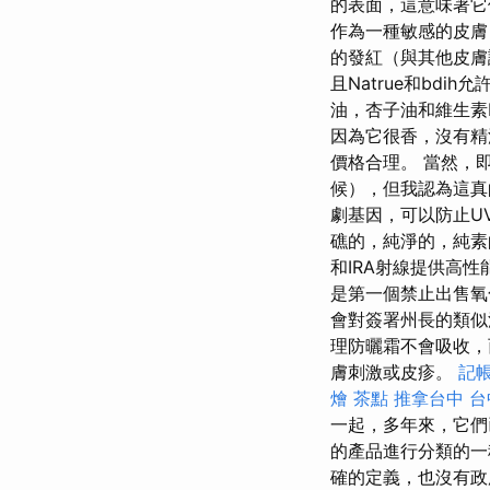
的表面，這意味著它
作為一種敏感的皮膚
的發紅（與其他皮膚
且Natrue和bdi
油，杏子油和維生素
因為它很香，沒有
價格合理。 當然，
候），但我認為這真
劇基因，可以防止U
礁的，純淨的，純
和IRA射線提供高
是第一個禁止出售
會對簽署州長的類似
理防曬霜不會吸收，
膚刺激或皮疹。
記帳
燴 茶點
推拿台中
台
一起，多年來，它們
的產品進行分類的
確的定義，也沒有