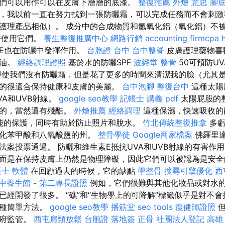
們可以用作可以在皮膚下層層的底漆。
整復推薦
外燴 意思
腳
，我以前一直在努力找到一張防曬霜，可以完成任務而不會刺激
護理產品相似）。 成分中的合成物質和氫氧化鋁（氧化鋁）不
h允許使用它們。
養生整復推廣中心
網路行銷
accounting firmcpa
E也在防曬中發揮作用。
台胞證 台中
台中整脊
皮膚護理藥物喜
精油。
經絡調理證照
基於水的防曬SPF
波經堂
整骨
50可預防UV
即使我們沒有防曬霜，但是花了更多的時間來清潔我的臉（尤其
的很適合保持健康和皮膚的美麗。
台中泡腳
整復台中
這種太陽
VA和UVB射線。
google seo教學
記帳士 講義 pdf
太陽屁股的
素的，當然還有殘酷。
外燴推薦
經絡調理
這種保濕，快速吸收的配
性能的保護，同時有助於防止照片和脫水。
竹北傳統整復推拿
多虧
氧化苯甲酸和八氧酸鹽的州。
整骨學徒
Google商家檔案
佛羅里
法案投票通過。 防曬和維生素E抵抗UVA和UVB射線的有害作
而是在保持皮膚上仍然是物理障礙，因此它們可以被認為是安全
士 軟體
在回顧過去的時候，它的缺點
學整骨
搜尋引擎優化
西
中養生館
-
第二專長證照
例如，它們很難與其他化妝品或對水
已經開發了很多。 “礁”和“生物學上的可降解”標籤似乎是對不
一種簡單方法。
google seo教學
播筋堂
seo tools
復健師證照
但
政府監管。
西屯肩頸放鬆
台胞證 落地簽
正骨
社團法人登記
高雄