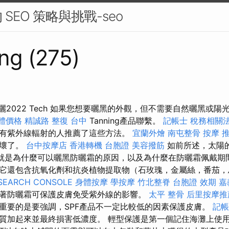
SEO 策略與挑戰-seo
ng (275)
曬2022 Tech 如果您想要曬黑的外觀，但不需要自然曬黑或陽光傷
軟體價格
精誠路 整復 台中
Tanning產品聯繫。
記帳士 稅務相關
有紫外線輻射的人推薦了這些方法。
宜蘭外燴
南屯整骨
按摩 
損壞了。
台中按摩店
香港轉機 台胞證
美容撥筋
如前所述，太陽
這就是為什麼可以曬黑防曬霜的原因，以及為什麼在防曬霜佩戴期
它還包含抗氧化劑和抗炎植物提取物（石玫瑰，金屬絲，番茄，
SEARCH CONSOLE
身體按摩
學按摩
竹北整脊
台胞證 效期
嘉
著防曬霜可保護皮膚免受紫外線的影響。
太平 整骨
后里按摩推
重要的是要強調，SPF產品不一定比較低的因素保護皮膚。
記帳
質加起來並最終損害低濃度。 輕型保護是第一個記住海灘上使