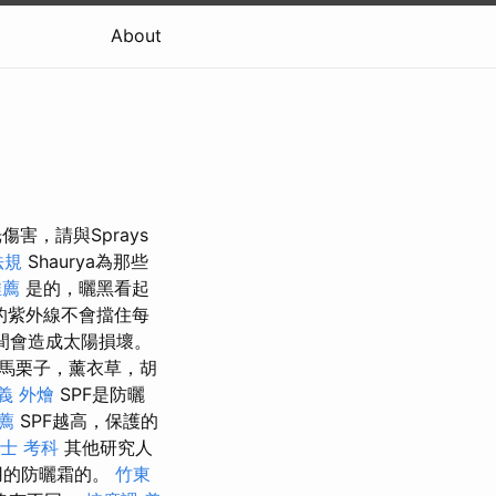
About
害，請與Sprays
法規
Shaurya為那些
推薦
是的，曬黑看起
的紫外線不會擋住每
間會造成太陽損壞。
馬栗子，薰衣草，胡
義 外燴
SPF是防曬
薦
SPF越高，保護的
士 考科
其他研究人
用的防曬霜的。
竹東