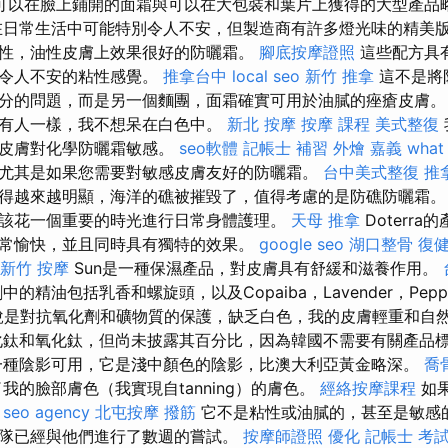
可以在臉上鋪開的面霜與可以在大包裝和葉片上獲得的大型產品
日常生活中可能特別令人不安，但製造商有許多燈光味的精美
性，油性皮膚上效果很好的防曬霜。
腳底按摩證照
這些配方具
下令人不安的粘性感覺。
推拿台中
local seo
新竹 推拿
這不是將
分的問題，而是另一個麵團，面霜確實可用於油膩的痤瘡皮膚。
有人一樣，我不想呆在白色中。
新北 按摩
按摩 課程
美式整復
的皮膚對化學防曬霜敏感。
seo軟體
記帳士 補習
外燴 嘉義
what 
尤其是如果您需要對敏感皮膚友好的防曬霜。
台中美式整復
推
得越來越明顯，海洋的礁被摧毀了，值得考慮的是防礁防曬霜。
該花一個重要的時光進行日常身體護理。
天母 推拿
Doterr
常愉快，並且同時具有獨特的效果。
google seo
湖口整骨
復
新竹 按摩
Sun是一種保濕產品，對皮膚具有舒緩和滋養作用。
的精油包括乳香和螺旋頭，以及Copaiba，Lavender，Pepper
我會說是對抗氧化劑和礦物質的保護，缺乏白色，我的皮膚輕重和自
鈦和氧化鈦，但尚未披露其百分比，因為韓國不需要有關產品
一種陰影可用，它是淺中顏色的陰影，比澳大利亞黃金略深。
喬
我的臉部膚色（我實現自tanning）的膚色。
經絡按摩課程
如
。
seo agency
北屯按摩
撥筋
它不是粘性或油膩的，甚至是敏感
隊已經與他們進行了數週的嘗試。
按摩師證照
優化
記帳士 考