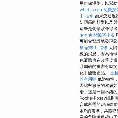
用作保濕劑，以幫助
what is seo
免費按
中 推拿
如果您通過
防曬霜的類型以及與
這些是化學紫外線過
google關鍵字排名
可能會驚訝地發現您
燴
記帳士 進修
太陽
線的消息，因為地球
色液體旨在改善皮膚
珊瑚礁的損害有助
化甲酸鹽產品。
五
照有用嗎
低過敏性，
因此對敏感的皮膚
暗，這是一個不錯
Roche-Posa
合成所需的UVB輻
素D的需求，具體取
浴的危險遠遠超出了