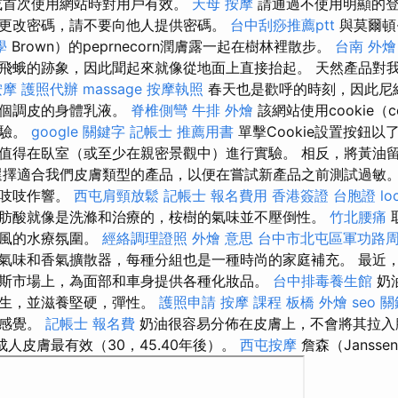
或首次使用網站時對用戶有效。
天母 按摩
請通過不使用明顯的登
更改密碼，請不要向他人提供密碼。
台中刮痧推薦ptt
與莫爾頓·
學
Brown）的peprnecorn潤膚露一起在樹林裡散步。
台南 外燴
飛蛾的跡象，因此聞起來就像從地面上直接抬起。 天然產品對
按摩
護照代辦
massage
按摩執照
春天也是歡呼的時刻，因此尼維
一個調皮的身體乳液。
脊椎側彎
牛排 外燴
該網站使用cookie（c
體驗。
google 關鍵字
記帳士 推薦用書
單擊Cookie設置按鈕以
值得在臥室（或至少在親密景觀中）進行實驗。 相反，將黃油
選擇適合我們皮膚類型的產品，以便在嘗試新產品之前測試過敏。
會吱吱作響。
西屯肩頸放鬆
記帳士 報名費用
香港簽證 台胞證
lo
肪酸就像是洗滌和治療的，桉樹的氣味並不壓倒性。
竹北腰痛
通風的水療氛圍。
經絡調理證照
外燴 意思
台中市北屯區軍功路
氣味和香氣擴散器，每種分組也是一種時尚的家庭補充。 最近
斯市場上，為面部和車身提供各種化妝品。
台中排毒養生館
奶
滋生，並滋養堅硬，彈性。
護照申請
按摩 課程
板橋 外燴
seo 
的感覺。
記帳士 報名費
奶油很容易分佈在皮膚上，不會將其拉
人皮膚最有效（30，45.40年後）。
西屯按摩
詹森（Janss