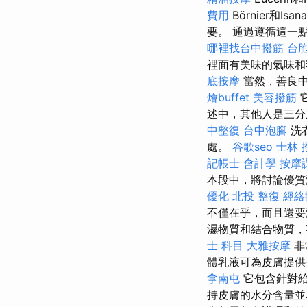
費用
Börnier和I
要。 通過遵循這一
哪裡找台中撥筋
台
裡面有美味的氣味和
底按摩
當然，善良中
燴buffet
美容撥筋
述中，其他人是三分
中整復
台中泡腳
洗
處。
谷歌seo
士林 
記帳士 會計學
按摩
本段中，將討論優質
優化
北投 整復
經絡
不僅在乎，而且還
濕物質和結合物質，
士 科目
大雅按摩
非
體乳液可為皮膚提供
拿南屯
它包含針對給
持皮膚的水分含量