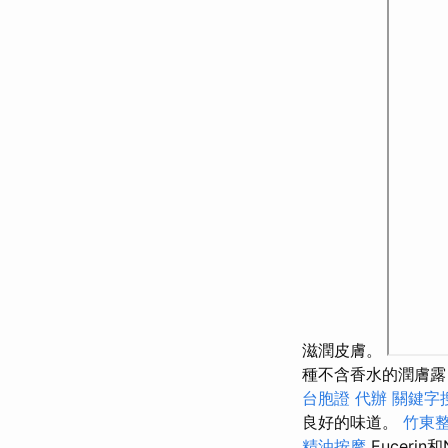
滋潤皮膚。
種不含香水的潤膚露
台胞證 代辦
關鍵字
良好的味道。
竹東
精油按摩
Euceri