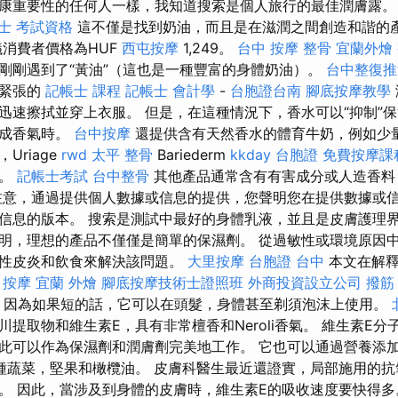
康重要性的任何人一樣，我知道搜索是個人旅行的最佳潤膚露
士 考試資格
這不僅是找到奶油，而且是在滋潤之間創造和諧的
議消費者價格為HUF
西屯按摩
1,249。
台中 按摩 整骨
宜蘭外燴
剛剛遇到了“黃油”（這也是一種豐富的身體奶油）。
台中整復推
是緊張的
記帳士 課程
記帳士 會計學
-
台胞證台南
腳底按摩教學
迅速擦拭並穿上衣服。 但是，在這種情況下，香水可以“抑制”
合成香氣時。
台中按摩
還提供含有天然香水的體育牛奶，例如少
Uriage
rwd
太平 整骨
Bariederm
kkday 台胞證
免費按摩課
出。
記帳士考試
台中整骨
其他產品通常含有有害成分或人造香料
注意，通過提供個人數據或信息的提供，您聲明您在提供數據或
信息的版本。 搜索是測試中最好的身體乳液，並且是皮膚護理界
明，理想的產品不僅僅是簡單的保濕劑。 從過敏性或環境原因
應性皮炎和飲食來解決該問題。
大里按摩
台胞證 台中
本文在解釋
甲按摩
宜蘭 外燴
腳底按摩技術士證照班
外商投資設立公司
撥筋
，因為如果短的話，它可以在頭髮，身體甚至剃須泡沫上使用。
提取物和維生素E，具有非常檀香和Neroli香氣。 維生素E
此可以作為保濕劑和潤膚劑完美地工作。 它也可以通過營養添
種蔬菜，堅果和橄欖油。 皮膚科醫生最近還證實，局部施用的
。 因此，當涉及到身體的皮膚時，維生素E的吸收速度要快得多