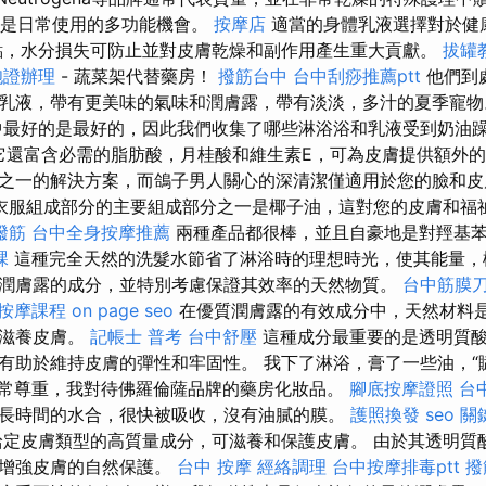
sana是日常使用的多功能機會。
按摩店
適當的身體乳液選擇對於健
點，水分損失可防止並對皮膚乾燥和副作用產生重大貢獻。
拔罐
胞證辦理
- 蔬菜架代替藥房！
撥筋台中
台中刮痧推薦ptt
他們到
乳液，帶有更美味的氣味和潤膚露，帶有淡淡，多汁的夏季寵
最好的是最好的，因此我們收集了哪些淋浴浴和乳液受到奶油
它還富含必需的脂肪酸，月桂酸和維生素E，可為皮膚提供額外的
之一的解決方案，而鴿子男人關心的深清潔僅適用於您的臉和
衣服組成部分的主要組成部分之一是椰子油，這對您的皮膚和福
撥筋
台中全身按摩推薦
兩種產品都很棒，並且自豪地是對羥基
課
這種完全天然的洗髮水節省了淋浴時的理想時光，使其能量，
潤膚露的成分，並特別考慮保證其效率的天然物質。
台中筋膜
按摩課程
on page seo
在優質潤膚露的有效成分中，天然材料
要滋養皮膚。
記帳士 普考
台中舒壓
這種成分最重要的是透明質酸
有助於維持皮膚的彈性和牢固性。 我下了淋浴，膏了一些油，“
常尊重，我對待佛羅倫薩品牌的藥房化妝品。
腳底按摩證照
台
長時間的水合，很快被吸收，沒有油膩的膜。
護照換發
seo 
定皮膚類型的高質量成分，可滋養和保護皮膚。 由於其透明質
並增強皮膚的自然保護。
台中 按摩
經絡調理
台中按摩排毒ptt
撥