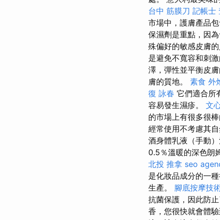
台中 筋膜刀
記帳士
市場中，護膚產品包
保濕劑是重點，因為
殊偏好的敏感皮膚
是避免不寬容和刺激
澤，彈性並平衡皮膚
膚的質地。
素食 外
復 詠春
它們適合所
容易發生濕疹。
文
的市場上有很多很棒
經常使用不考慮其
酒身體乳液（手動）
0.5％溫暖的深色
北投 推拿
seo agen
是化妝品成分的一種
生產。
腳底按摩技
抗菌保護，因此防
香，您很快就會體驗