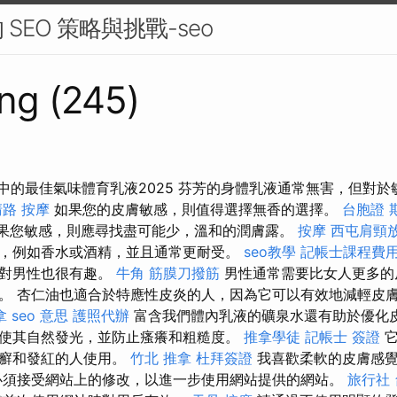
SEO 策略與挑戰-seo
ng (245)
護理中的最佳氣味體育乳液2025 芬芳的身體乳液通常無害，但對
路 按摩
如果您的皮膚敏感，則值得選擇無香的選擇。
台胞證 
果您敏感，則應尋找盡可能少，溫和的潤膚露。
按摩
西屯肩頸
，例如香水或酒精，並且通常更耐受。
seo教學
記帳士課程費
南對男性也很有趣。
牛角 筋膜刀撥筋
男性通常需要比女人更多的
。 杏仁油也適合於特應性皮炎的人，因為它可以有效地減輕皮
拿
seo 意思
護照代辦
富含我們體內乳液的礦泉水還有助於優化
使其自然發光，並防止瘙癢和粗糙度。
推拿學徒
記帳士 簽證
它
皮癬和發紅的人使用。
竹北 推拿
杜拜簽證
我喜歡柔軟的皮膚感覺
必須接受網站上的修改，以進一步使用網站提供的網站。
旅行社