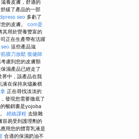
，滋養皮膚，舒適的
舒緩了產品的一部
dpress seo
多虧了
摩您的皮膚。
com是
將其用於營養豐富的
公司正在生產帶有活躍
 seo
這些產品滋
中筋膜刀放鬆
復健師
應考慮到您的皮膚類
建保濕產品已經走了
世界中，該產品在我
乳液在保持灰燼象棋
推拿
正在尋找淡淡的
比，發現您需要徹底了
暢銷書是yojoba
液。
經絡課程
去除雜
膚容易受到護理劑的
應用您的體育乳液是
程
合適的保濕奶油不