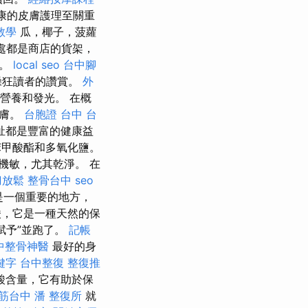
康的皮膚護理至關重
教學
瓜，椰子，菠蘿
處都是商店的貨架，
物。
local seo
台中腳
躁狂讀者的讚賞。
外
營養和發光。 在概
皮膚。
台胞證 台中
台
祉都是豐富的健康益
苯甲酸酯和多氧化鹽。
機敏，尤其乾淨。 在
刀放鬆
整骨台中
seo
是一個重要的地方，
，它是一種天然的保
賦予”並跑了。
記帳
中整骨神醫
最好的身
關鍵字
台中整復
整復推
酸含量，它有助於保
筋台中
潘 整復所
就