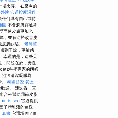
一場比賽。 在當今的
 外燴
穴道按摩課程
於任何具有自己或特
範圍
不含潤膚露通常
從而使皮膚更加光
障，並有助於改善皮
他皮膚缺陷。
老師整
膚到干燥，更敏感，
 幸運的是，這些天
是，問題在於，男性
oetz科學專家的朗姆
店
泡沫清潔凝膠為
妙。
泰國簽證
餐盒
歡迎。 迷迭香一直
水合來幫助調節皮脂
hat is seo
它還提供
因子體乳液的迷迭
 套書
它還增強了血