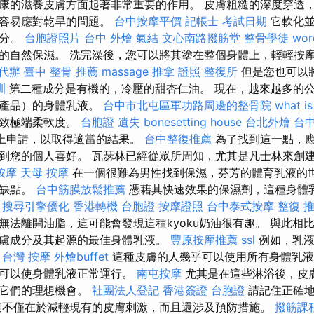
康的滋養皮膚方面起著非常重要的作用。 皮膚粗糙的深度穿透
很容易應對乾旱的問題。
台中按摩平價
記帳士 考試日期
它軟化並
部分。
台胞證照片
台中 外燴
氣結
文心南路撥筋堂
整骨學徒
wor
的自然保濕。 洗完澡後，您可以將其塗在整個身體上，輕輕按
代辦
臺中 整骨 推薦
massage
推拿 證照
整復所
但是您也可以
訓
第二種成分是有機的，冷壓的甜杏仁油。 現在，越來越多的
理產品）的身體乳液。
台中市北屯區軍功路周邊的整骨院
what is
導致極端柔軟度。
台胞證 遺失
bonesetting house
台北外燴
台
上申請，以取得適當的結果。
台中整復推薦
為了找到這一點，
到您的個人喜好。 瓦瑟林已經從眾所周知，尤其是凡士林來創
按摩
天母 按摩
在一個很難為男性找到保濕，芬芳的體育乳液的
些缺點。
台中筋膜放鬆推薦
憑藉其快速效果的保濕劑，這種身體
。
搜尋引擎優化
香港轉機 台胞證
按摩證照
台中泰式按摩
整復
無法離開油脂，這可能會發現這種kyoku奶油很有趣。 與此相
慮成分及其起源的最佳身體乳液。
豐原按摩推薦
ssl
例如，乳液的
。
台灣 按摩
外燴buffet
這種皮膚的人幾乎可以使用所有身體乳
胞可以使身體乳液正常運行。
南屯按摩
尤其是在這些淋浴後，皮
用它們的理想機會。
社團法人登記
香港簽證 台胞證
請記住正確地
這不僅在於減輕現有的皮膚刺激，而且還涉及預防措施。
撥筋課