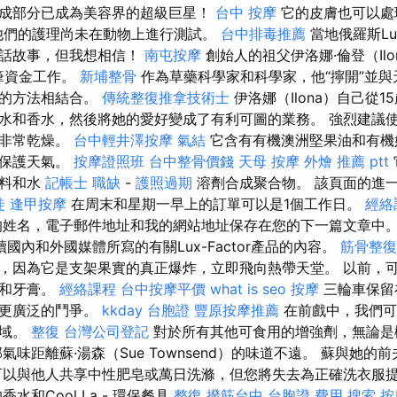
成部分已成為美容界的超級巨星！
台中 按摩
它的皮膚也可以處
們的護理尚未在動物上進行測試。
台中排毒推薦
當地俄羅斯Lun
童話故事，但我想相信！
南屯按摩
創始人的祖父伊洛娜·倫登（Ilo
這筆資金工作。
新埔整骨
作為草藥科學家和科學家，他“擰開”並與
爛的方法相結合。
傳統整復推拿技術士
伊洛娜（Ilona）自己從
水和香水，然後將她的愛好變成了有利可圖的業務。 強烈建議
膚非常乾燥。
台中輕井澤按摩
氣結
它含有有機澳洲堅果油和有機
並保護天氣。
按摩證照班
台中整骨價錢
天母 按摩
外燴 推薦 ptt
塑料和水
記帳士 職缺
-
護照過期
溶劑合成聚合物。 該頁面的進
徒
逢甲按摩
在周末和星期一早上的訂單可以是1個工作日。
經絡
姓名，電子郵件地址和我的網站地址保存在您的下一篇文章中
國內和外國媒體所寫的有關Lux-Factor產品的內容。
筋骨整復
，因為它是支架果實的真正爆炸，立即飛向熱帶天堂。 以前，
手和牙膏。
經絡課程
台中按摩平價
what is seo
按摩
三輪車保留
的更廣泛的鬥爭。
kkday 台胞證
豐原按摩推薦
在前戲中，我們可
區域。
整復
台灣公司登記
對於所有其他可食用的增強劑，無論是
氣味距離蘇·湯森（Sue Townsend）的味道不遠。 蘇與她的前
儘管您可以與他人共享中性肥皂或萬日洗滌，但您將失去為正確洗衣服
水和Cool La - 環保餐具
整復
撥筋台中
台胞證 費用
搜索
按