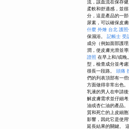
流，該血流在保存健
柔軟和舒適感，並
分，這是產品的一
尿素，可以確保皮膚
什麼
外燴 台北
護照
保濕浴。
記帳士 受
成分（例如面部護
潤，使皮膚光滑並
證照
在早上和/或晚
型，檢查成分並考慮
很長一段路。
頭痛 
們的列表頂部有一
方面做得非常出色
乳液的男人在申請後
解皮膚需求並仔細考
油或杏仁油的產品
質和死亡的上皮細
影響，因此它是使
延長結果的關鍵。 