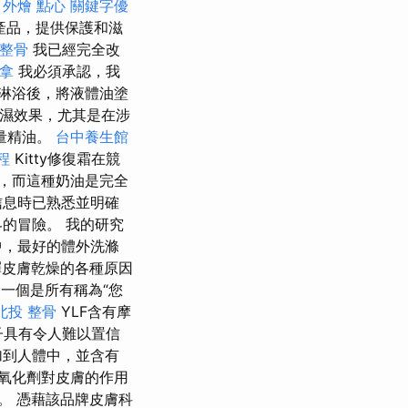
。
外燴 點心
關鍵字優
產品，提供保護和滋
整骨
我已經完全改
拿
我必須承認，我
淋浴後，將液體油塗
保濕效果，尤其是在涉
量精油。
台中養生館
程
Kitty修復霜在競
，而這種奶油是完全
信息時已熟悉並明確
的冒險。 我的研究
中，最好的體外洗滌
皮膚乾燥的各種原因
一個是所有稱為“您
北投 整骨
YLF含有摩
分子具有令人難以置信
加到人體中，並含有
抗氧化劑對皮膚的作用
。 憑藉該品牌皮膚科