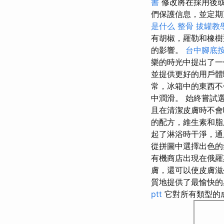
書
修改將在採用後
們保護信息，並定期
是什么
整骨
拔罐教
有胡椒，羅勒和橡樹
的影響。
台中腳底
樂的時光中提出了
並提供更好的用戶
常，冰箱中的東西不
中潤滑。 始終嘗試
且在清潔皮膚時不
的配方，維生素和脂
起了淋浴時干淨，
從拼圖中選擇出色的
有機商店出現在俄羅
膚，還可以使皮膚
質地提供了最愉快
ptt
它對所有類型的成