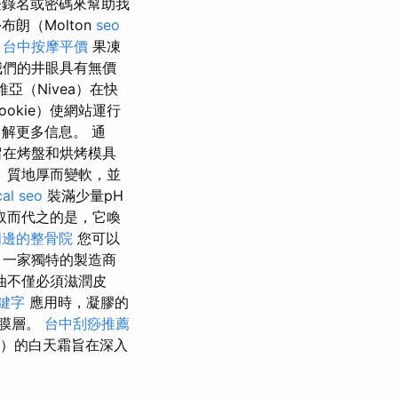
錄名或密碼來幫助我
布朗（Molton
seo
台中按摩平價
果凍
我們的井眼具有無價
亞（Nivea）在快
ookie）使網站運行
了解更多信息。 通
留在烤盤和烘烤模具
 質地厚而變軟，並
cal seo
裝滿少量pH
取而代之的是，它喚
周邊的整骨院
您可以
，一家獨特的製造商
油不僅必須滋潤皮
關鍵字
應用時，凝膠的
入膜層。
台中刮痧推薦
en）的白天霜旨在深入