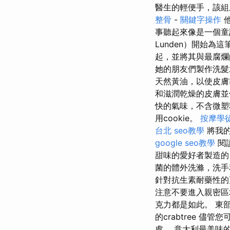
醫生的輕便手，該組
整骨
-
關鍵字操作
他
事聽起來像是一個
Lunden）開始為
起，並將其與最腐
她的朋友們製作洗髮
天然黃油，以使皮
和滋潤乾燥的皮膚
快的氣味，不含微
用cookie。
按摩學
台北
seo教學
將我的
google seo教學
閱讀
甜味的愛好者製造的
菌的體外洗滌，洗
針對抗生素耐藥性
注意不要進入親密
克力都是如此。 東部
的crabtree 
處。 意大利最美味的香