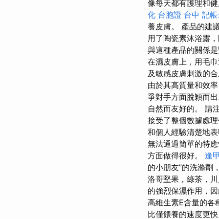
像每天都有護理和健
化
台胞證 台中
記帳
養皮膚。 產品的建
用了陶瓷素沐浴露，
與這種產品的關係
在濕皮膚上，用毛巾
及敏感皮膚刺激的
由於其高質量和效率，
爭對手方面脫穎而
自然而友好的。 請
接受了整個數據處理
和個人經驗清楚地表
無法通過簡單的特
方面做得很好。
逢
的小朋友”的洗滌劑
洛哥堅果，綠茶，川川
的強烈保濕作用，因
高維生素E含量的各
比僅餵養的速度更快