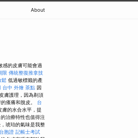
About
於敏感的皮膚可能會過
期限
傳統整復推拿技
放鬆
低過敏標籤的產
用
台中 外燴 茶點
因
皮膚護理，因為剃須
膚的瘙癢和脫皮。
台
皮膚的水合水平，提
的治療特性也值得注
，琥珀的氣味是我整
 台胞證
記帳士考試