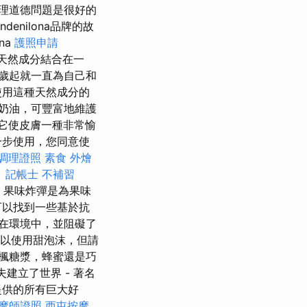
理道德問題是很好的
denilona品牌的故
na
護照申請
天然成分結合在一
15歲起就一直為自己和
使用這種天然成分的
奶油，可豐富地維護
它使皮膚一種非常愉
一步使用，您同意使
調理證照
素食 外燴
。
記帳士 不補習
果味炸彈是為果味
可以找到一些基於抗
在環境中，並阻礙了
以使用甜泡沫，但請
楓糖漿，蜂蜜還是巧
夫建立了世界 - 著名
提供的所有巨大好
摩師證照
西屯按摩