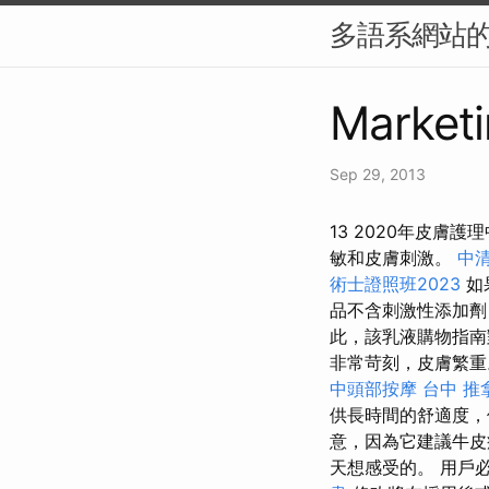
多語系網站的 
Marketi
Sep 29, 2013
13 2020年皮膚
敏和皮膚刺激。
中清
術士證照班2023
如
品不含刺激性添加劑
此，該乳液購物指
非常苛刻，皮膚繁重
中頭部按摩
台中 推
供長時間的舒適度，
意，因為它建議牛
天想感受的。 用戶