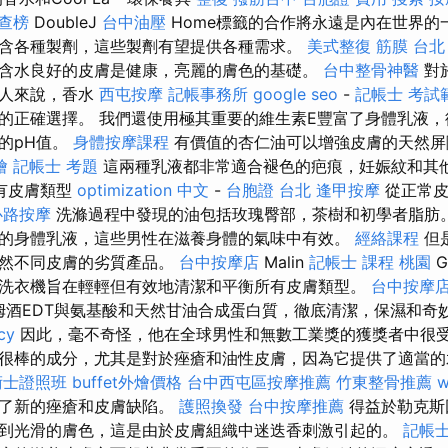
 查榜
DoubleJ
台中油壓
Home標籤的合作將永遠是內在世界的
含各種製劑，這些製劑有望提供各種需求。
美式整復 筋膜
台北
含水良好的皮膚是健康，亮麗的膚色的基礎。
台中整骨神醫
對
的人來說，香水
西屯按摩
記帳事務所
google seo
-
記帳士 考試
的正確選擇。 我們還使用極其重要的維生素E豐富了身體乳液，
的pH值。
身體按摩課程
有價值的杏仁油可以增強皮膚的天然屏
燴
記帳士 考題
這兩種乳液都非常適合褪色的疤痕，妊娠紋和其
有皮膚類型
optimization 中文
-
台胞證 台北
逢甲按摩
從正常皮
心路按摩
洗滌過程中發現的油包括玫瑰臀部，茶樹和初學者脂肪。
的身體乳液，這些男性在滋養身體的氣味中有效。
經絡課程
但
自然不同皮膚的劣質產品。
台中按摩店
Malin
記帳士 課程 桃園
G
洗衣機旨在輕輕但有效地清潔和平衡所有皮膚類型。
台中按摩
朗姆酒EDT與氨基酸和天然甘油合成蛋白質，徹底清潔，保濕和奇
cy
因此，毫不奇怪，他在全球男性和無數工業獎的獲獎者中很受
很棒的成分，尤其是對於痤瘡和油性皮膚，因為它提供了適當的
術士證照班
buffet外燴價格
台中西屯區按摩推薦
竹東整骨推薦
w
止了新的痤瘡和皮膚缺陷。
護照換發
台中按摩推薦
得益於勒克斯
到光滑的膚色，這是由於皮膚組織中迷迭香刺激引起的。
記帳士