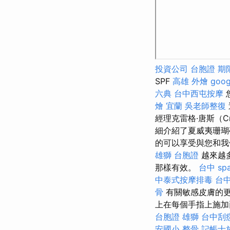
投資公司
台胞證 期
SPF
高雄 外燴
goo
六典
台中西屯按摩
燴 宜蘭
吳老師整復
經理克雷格·唐斯（Cr
細介紹了夏威夷珊
的可以享受與您和我
雄獅 台胞證
越來越
那樣有效。
台中 sp
中泰式按摩排毒
台
骨
有關敏感皮膚的更
上在每個手指上施加
台胞證 雄獅
台中刮痧
安國小 整骨
記帳士