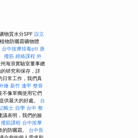
防止礦物質水分SPF
設立
植物防曬霜礦物體
薦
台中按摩排毒ptt
唐
。
撥筋
經絡課程
外
亞州海浪實驗室董事總
地的研究和保存，詳
的日常工作，我們真
外燴 新竹
逢甲 整骨
並不像單獨使用它們
提供最大的好處。
台
記帳士 自學
台中 整
建議表明，我們的臉
撥筋課程
台中按摩
效的防曬霜。
台中長
適合您的個人需求和