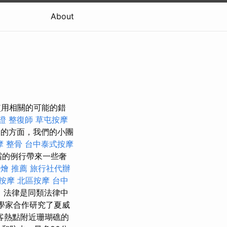
About
們使用相關的可能的錯
證
整復師
草屯按摩
的方面，我們的小團
摩 整骨
台中泰式按摩
防曬霜的例行帶來一些奢
外燴 推薦
旅行社代辦
按摩
北區按摩
台中
，法律是同類法律中
科學家合作研究了夏威
客熱點附近珊瑚礁的