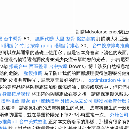
訂購Mdsolarscience
限
台中喬骨
50。
護照代辦
大里 整骨
撥筋創業
訂購澳大利亞金
gle關鍵字
竹北 按摩
google關鍵字排名
30。
台中按摩排毒推
您可以在其通常的基礎上使用它，但是它本身會留下淺色的表面
這種混合物通過滋潤皮膚並減少炎症來幫助您的光芒。 弗吉尼
aig
撥筋台中
西區整骨
台中按摩
Downs）博士涉及自然棲息
瑚礁的危險。
整復推薦
為了防止我們的面部護理變得無聊幾分鐘
們的皮膚共度時光，展示夏天最好的配方。
optimization 中文
多的美容品牌將防曬霜添加到保濕奶油，底漆或底漆中，但它們
a
身體按摩課程
將正確的防曬霜放在零之後，請確保定期佩戴以
中按摩推薦
搜索
台中運動按摩
外國人成立公司
辦護照要帶什麼
多選擇，請參見我們的皮膚科醫生的意見。 皮膚科醫生的一般
兩條防曬霜，並在暴露於陽光下每2-3小時重複一次。
外燴公司
推薦ptt
台中美式整復
正如本文所暗示的那樣，那裡有很多有
放榜
除了製成給定防曬霜的組件以外的其他方面最合適的選擇還