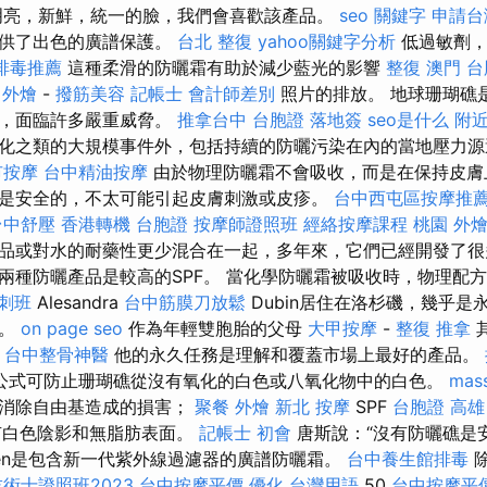
明亮，新鮮，統一的臉，我們會喜歡該產品。
seo 關鍵字
申請台
提供了出色的廣譜保護。
台北 整復
yahoo關鍵字分析
低過敏劑，
排毒推薦
這種柔滑的防曬霜有助於減少藍光的影響
整復
澳門 
 外燴
-
撥筋美容
記帳士 會計師差別
照片的排放。 地球珊瑚礁
統，面臨許多嚴重威脅。
推拿台中
台胞證 落地簽
seo是什么
附
化之類的大規模事件外，包括持續的防曬污染在內的當地壓力源
市按摩
台中精油按摩
由於物理防曬霜不會吸收，而是在保持皮膚
是安全的，不太可能引起皮膚刺激或皮疹。
台中西屯區按摩推
台中舒壓
香港轉機 台胞證
按摩師證照班
經絡按摩課程
桃園 外
品或對水的耐藥性更少混合在一起，多年來，它們已經開發了
兩種防曬產品是較高的SPF。 當化學防曬霜被吸收時，物理配
衝刺班
Alesandra
台中筋膜刀放鬆
Dubin居住在洛杉磯，幾乎是
要。
on page seo
作為年輕雙胞胎的父母
大甲按摩
-
整復 推拿
-
台中整骨神醫
他的永久任務是理解和覆蓋市場上最好的產品。
石安全公式可防止珊瑚礁從沒有氧化的白色或八氧化物中的白色。
mas
助消除自由基造成的損害；
聚餐 外燴
新北 按摩
SPF
台胞證 高雄
有白色陰影和無脂肪表面。
記帳士 初會
唐斯說：“沒有防曬礁是安全
ueen是包含新一代紫外線過濾器的廣譜防曬霜。
台中養生館排毒
除
術士證照班2023
台中按摩平價
優化 台灣用語
50
台中按摩平