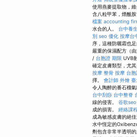
使用燕麥提取物，維
含八粒甲苯，煙酰胺
檔案
accounting fi
水合的人。
台中養
別
seo 優化
按摩台
序，這種防曬霜也足
嚴重的保濕配方（由
/
台胞證 期限
UVB
確定皮膚類型，尤
按摩 整骨
按摩
台胞
擇。
會計師
外燴 臺
令人陶醉的番石榴氣
台中刮痧
台中整脊
線的侵害。
谷歌seo
成的損害。
經絡課
成為敏感皮膚的絕
水中恆定的Oxibe
劑包含非常半透明的