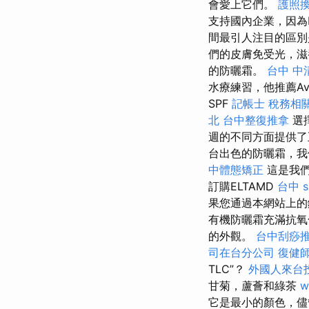
會愛上它們。
護照
支持國內企業，因為
間最引人注目的區別
們的皮膚免受光，滋
的防曬霜。
台中 中
水療練習，他推薦Av
SPF
記帳士 稅務相
北
台中整復推拿
選
週的不同方面提供
台出色的防曬霜，我
中體態矯正
這是我們
訂購ELTAMD
台中 s
果您通過本網站上的
有機防曬霜充滿抗氧
的外觀。
台中刮痧推
司在台分公司
復健
TLC”？
外國人來台
甘菊，蘆薈和綠茶
w
它是最小的顏色，儘