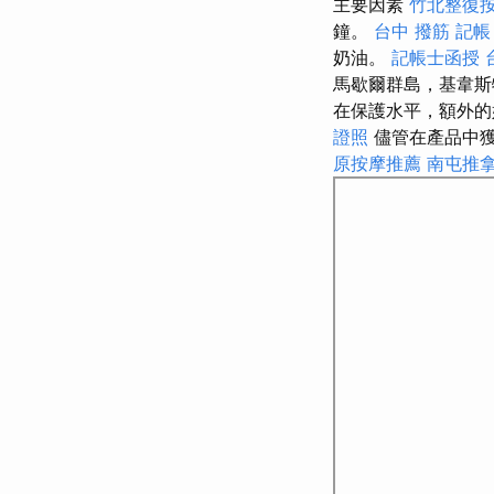
主要因素
竹北整復
鐘。
台中 撥筋
記帳
奶油。
記帳士函授
馬歇爾群島，基韋
在保護水平，額外的
證照
儘管在產品中獲
原按摩推薦
南屯推