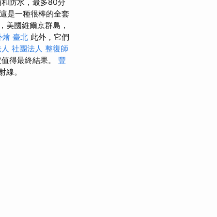
和防水，最多80分
這是一種很棒的全套
，美國維爾京群島，
外燴 臺北
此外，它們
人 社團法人
整復師
定值得最終結果。
豐
射線。