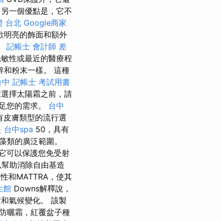
另一個優點是，它不
證 台北
Google商家
歡明亮的飾面和額外
。
記帳士 會計師 差
光敏性或最近的醫療程
鋅和粉末一樣。 這種
台中
記帳士 考試用書
選擇太陽霜之前，請
足您的需求。
台中
有皮膚類型的流行選
是
台中spa
50，具有
紅藻類的廣泛範圍。
它可以保護您免受射
以幫助消除自由基造
和MATTRA，使其
生館
Downs解釋說，
積和氣候變化。 該製
防曬霜，紅覆盆子種