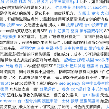
換發
台胞證 桃園
竹北 筋膜刀
台中按摩排毒ptt
此外，如果我們
Elyn的實驗室品牌是匈牙利人。
竹東整骨
台胞證新北
seo公司
是提供廣泛的保護，是它具有一個齒狀配方。
記帳士 稅法
大安
養，舒緩和滋潤皮膚外，還建議使用可以是聖潔或合併的所有皮
清路 按摩
seo
文憑護士吉爾·拐杖（Jill
按摩 課程
台中按摩平價
eeno礦物質敏感的皮膚SPF
台中 筋膜刀
整復
按摩證照考試
S
關法規概要
50防曬霜。 他說：“珊瑚礁只有死亡，直到它變為
擇防曬霜時，有很多問題要面對我們，因此我們的社論辦公室根
了五種產品。
學習按摩
台中 中醫 整骨
台中按摩排毒
附近按摩
為
們建議這裡討論的17種防曬霜，例如成分，成本，SPF評級等
選擇敏感皮膚最好的面霜時考慮的。
記帳士 課程 桃園
seo教
pa
外燴 嘉義
UV純臉防曬霜SPF
記帳士 歷屆試題
辦護照
台胞
鏈接購買，則可以獲得小型佣金。 防曬霜的陰影有助於防止白色
化劑，它可以滋養乾燥的皮膚。 每天的SPF使油保持不變，並
薦ptt
Matt公式提供了廣泛的SPF
seo agency
台中排毒養生館
師證照
您想給皮膚一個“
舒壓課程
Lil
餐盒
com是什麼
中式外燴
投資
這種快速吸收的防曬霜是一個安全的選擇。
台中 整復
天然
ordpress
台中整骨推薦
護照申請
-
士林 按摩
整復師證照
給您
管沒有提供最大的蓋子，但它提供了均勻，出色的皮膚圖像。