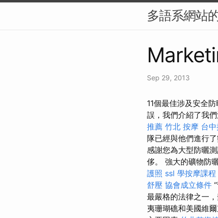
多語系網站的 
Marketi
Sep 29, 2013
11個最佳涉及安全防
誤，我們介紹了我
推薦
竹北 按摩
台中
隊已經與他們進行
感謝您為大型防曬測試S
侈。 強大的礦物防曬保
護照
ssl
學按摩課程
舒壓
協會成立條件
最嚴格的法律之一，
夷珊瑚礁和美國維