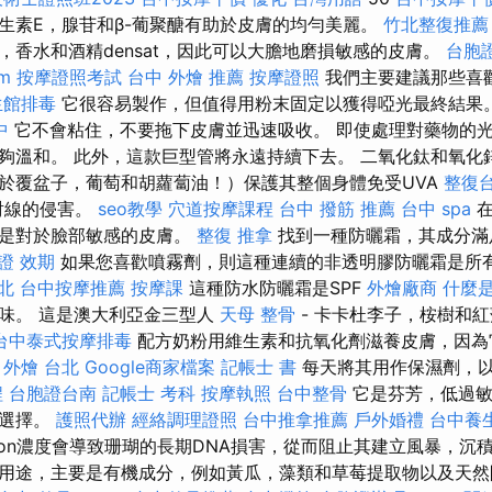
生素E，腺苷和β-葡聚醣有助於皮膚的均勻美麗。
竹北整復推薦
，香水和酒精densat，因此可以大膽地磨損敏感的皮膚。
台胞
rm
按摩證照考試
台中 外燴 推薦
按摩證照
我們主要建議那些喜
生館排毒
它很容易製作，但值得用粉末固定以獲得啞光最終結果
中
它不會粘住，不要拖下皮膚並迅速吸收。 即使處理對藥物的
夠溫和。 此外，這款巨型管將永遠持續下去。 二氧化鈦和氧化
於覆盆子，葡萄和胡蘿蔔油！）保護其整個身體免受UVA
整復
射線的侵害。
seo教學
穴道按摩課程
台中 撥筋 推薦
台中 spa
在
其是對於臉部敏感的皮膚。
整復 推拿
找到一種防曬霜，其成分滿
證 效期
如果您喜歡噴霧劑，則這種連續的非透明膠防曬霜是所
北
台中按摩推薦
按摩課
這種防水防曬霜是SPF
外燴廠商
什麼
味。 這是澳大利亞金三型人
天母 整骨
- 卡卡杜李子，桉樹和
台中泰式按摩排毒
配方奶粉用維生素和抗氧化劑滋養皮膚，因為
外燴 台北
Google商家檔案
記帳士 書
每天將其用作保濕劑，
程
台胞證台南
記帳士 考科
按摩執照
台中整骨
它是芬芳，低過敏性
佳選擇。
護照代辦
經絡調理證照
台中推拿推薦
戶外婚禮
台中養
nzon濃度會導致珊瑚的長期DNA損害，從而阻止其建立風暴，沉
用途，主要是有機成分，例如黃瓜，藻類和草莓提取物以及天然