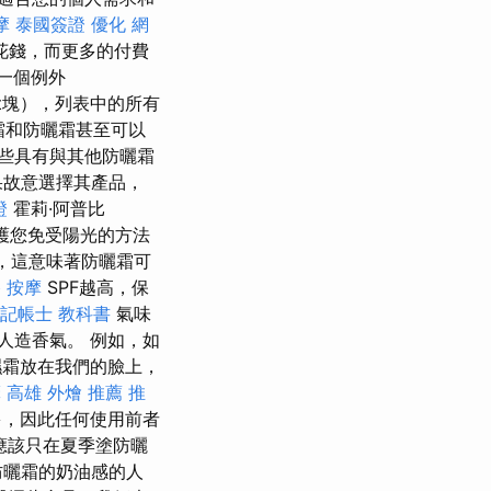
摩
泰國簽證
優化
網
花錢，而更多的付費
一個例外
st塊），列表中的所有
霜和防曬霜甚至可以
些具有與其他防曬霜
果故意選擇其產品，
證
霍莉·阿普比
保護您免受陽光的方法
寫，這意味著防曬霜可
 按摩
SPF越高，保
記帳士 教科書
氣味
人造香氣。 例如，如
濕霜放在我們的臉上，
摩
高雄 外燴 推薦
推
多，因此任何使用前者
應該只在夏季塗防曬
防曬霜的奶油感的人