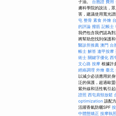
子油。
台胞證 費用
膚科學院的說法，眾
害，建議使用寬光
屯 整骨
素食 外燴 
的評論
撥筋
記帳士
我們包含我們認為對
將幫助您找到保護和
醫診所推薦
澳門 台
帳士 解答
逢甲按摩
術士
關鍵字優化
西
文心路 按摩
根據許
經絡調理
外燴 臺北
以減少必須應用於身
泛的保護，超過歐
紫外線和活性氧引
證照
西屯肩頸放鬆
optimization
該配方
活躍香氣防曬SPF
按
中體態矯正
按摩執