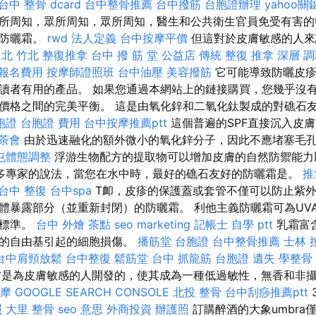
台中 整骨 dcard
台中整骨推薦
台中撥筋
台胞證辦理
yahoo
所周知，眾所周知，眾所周知，醫生和公共衛生官員免受有害的U
譜防曬霜。
rwd
法人定義
台中按摩平價
但這對於皮膚敏感的人
台北
竹北 整復推拿
台中 撥 筋 堂 公益店 傳統 整復 推拿 深層 
 報名費用
按摩師證照班
台中油壓
美容撥筋
它可能導致防曬皮疹
讀者有用的產品。 如果您通過本網站上的鏈接購買，您幾乎沒有
價格之間的完美平衡。 這是由氧化鋅和二氧化鈦製成的對礁石
胞證
台胞證 費用
台中按摩推薦ptt
這個普遍的SPF直接沉入皮
茶會
由於迅速融化的額外微小的氧化鋅分子，因此不應堵塞毛
屯體態調整
浮游生物配方的提取物可以增加皮膚的自然防禦能力
多專家的說法，當您在水中時，最好的礁石友好的防曬霜是。
推
台中 整復
台中spa
T卹，皮疹的保護蓋或套管不僅可以防止紫
體暴露部分（並重新封閉）的防曬霜。 利他主義防曬霜可為UVA
盟標準。
台中 外燴 茶點
seo marketing
記帳士 自學 ptt
乳霜富
起的自由基引起的細胞損傷。
播筋堂
台胞證
台中整骨推薦
士林 
台中肩頸放鬆
台中整復
鬆筋堂
台中 抓龍筋
台胞證 遺失
學整骨
是為皮膚敏感的人開發的，使其成為一種低過敏性，無香和非攝影
摩
GOOGLE SEARCH CONSOLE
北投 整骨
台中刮痧推薦ptt
照
大里 整骨
seo 意思
外商投資
辦護照
訂購醉酒的大象umbra