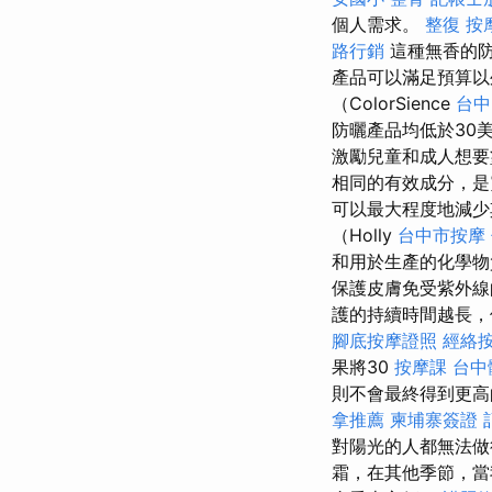
個人需求。
整復
按
路行銷
這種無香的防
產品可以滿足預算
（ColorSience
台中
防曬產品均低於30
激勵兒童和成人想
相同的有效成分，是
可以最大程度地減
（Holly
台中市按摩
和用於生產的化學
保護皮膚免受紫外
護的持續時間越長，
腳底按摩證照
經絡
果將30
按摩課
台中
則不會最終得到更
拿推薦
柬埔寨簽證
對陽光的人都無法
霜，在其他季節，當