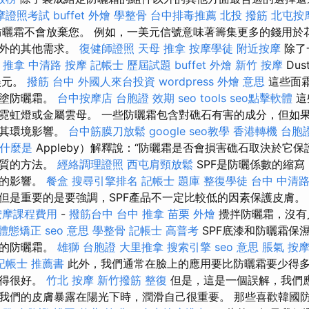
摩證照考試
buffet 外燴
學整骨
台中排毒推薦
北投 撥筋
北屯按
曬霜不會放棄您。 例如，一美元信號意味著籌集更多的錢用於
以外的其他需求。
復健師證照
天母 推拿
按摩學徒
附近按摩
除了
 推拿
中清路 按摩
記帳士 歷屆試題
buffet 外燴
新竹 按摩
Du
美元。
撥筋 台中
外國人來台投資
wordpress
外燴 意思
這些面
要塗防曬霜。
台中按摩店
台胞證 效期
seo tools
seo點擊軟體
這
霓虹燈或金屬雲母。 一些防曬霜包含對礁石有害的成分，但如
少其環境影響。
台中筋膜刀放鬆
google seo教學
香港轉機 台胞
什麼是
Appleby）解釋說：“防曬霜是否會損害礁石取決於它
物質的方法。
經絡調理證照
西屯肩頸放鬆
SPF是防曬係數的縮
線的影響。
餐盒
搜尋引擎排名
記帳士 題庫
整復學徒
台中 中清路
但是重要的是要強調，SPF產品不一定比較低的因素保護皮膚。
按摩課程費用
-
撥筋台中
台中 推拿
苗栗 外燴
攪拌防曬霜，沒有
體態矯正
seo 意思
學整骨
記帳士 高普考
SPF底漆和防曬霜保
高的防曬霜。
雄獅 台胞證
大里推拿
搜索引擎
seo 意思
脹氣 按
記帳士 推薦書
此外，我們通常在臉上的應用要比防曬霜要少得
做得很好。
竹北 按摩
新竹撥筋
整復
但是，這是一個誤解，我們
我們的皮膚暴露在陽光下時，潤滑自己很重要。 那些喜歡韓國