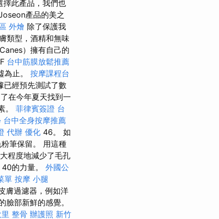
選擇此產品，我們也
Joseon產品的美之
區 外燴
除了保護我
膚類型，酒精和無味
Canes）擁有自己的
PF
台中筋膜放鬆推薦
廢墟為止。
按摩課程台
據已經預先測試了數
了在今年夏天找到一
因素。
菲律賓簽證
台
學
台中全身按摩推薦
證 代辦
優化
46。 如
粉筆保留。 用這種
最大程度地減少了毛孔
40的力量。
外國公
菜單
按摩 小腿
皮膚過濾器，例如洋
的臉部新鮮的感覺。
大里 整骨
辦護照
新竹