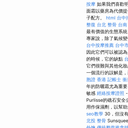
按摩
如果我們喜歡
面霜以藥房為代價
子配方。
html
台中
整復
台北 整骨
台南
最有價值的生態系
專家說，除了氣候變
台中按摩推薦
台中
因此它們可以被認為
的時候，它的缺點
它們很難與其他化妝
一個流行的誤解是，
胞證 香港
記帳士 
年的防曬霜尤為重
敏感
經絡按摩證照
Purlisse的礁
用作保濕劑，以幫
seo教學
30，但沒
北投 整骨
Sunsq
外燴
傳統整復推拿技