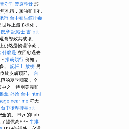
灣公司
豐原整骨
該
無香精，無油和非孔
台胞證
台中養生館排毒
是世界上最多樣化，
近按摩
記帳士 書 ptt
還會導致其破壞。
上仍然是物理障礙，
薦
什麼是
在回顧過去
燴
-
撥筋領行
例如，
很多。
記帳士 放榜
另
方位於皮膚頂部。
台
永恆的夏季國家，全
其中之一特別美麗和
推拿
外燴 台中
html
sage near me
每天
台中按摩排毒ptt
的。 Elyn的Lab
了提供高SPF
牛排
價
UVB保護外，它還