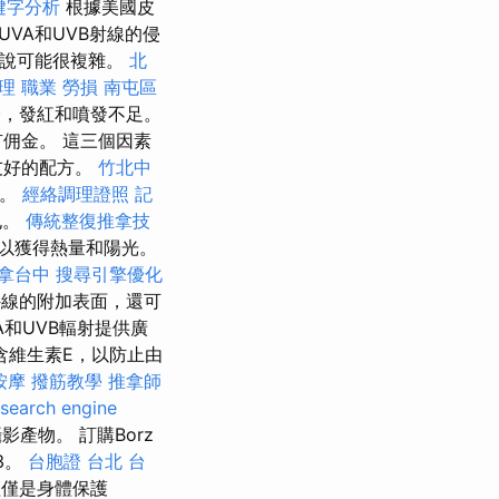
關鍵字分析
根據美國皮
VA和UVB射線的侵
來說可能很複雜。
北
調理 職業 勞損 南屯區
，發紅和噴發不足。
佣金。 這三個因素
友好的配方。
竹北中
膚。
經絡調理證照
記
孔。
傳統整復推拿技
以獲得熱量和陽光。
拿台中
搜尋引擎優化
外線的附加表面，還可
和UVB輻射提供廣
含維生素E，以防止由
按摩
撥筋教學
推拿師
search engine
產物。 訂購Borz
3。
台胞證 台北
台
僅僅是身體保護