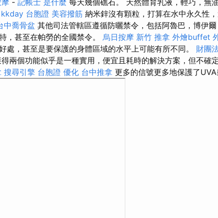
按摩
-
記帳士 是什麼
每天幾個礁石。 天然體育乳液，輕巧，無油
kkday 台胞證
美容撥筋
納米鋅沒有顆粒，打算在水中永久性，
台中喬骨盆
其他司法管轄區遵循防曬禁令，包括阿魯巴，博伊爾
斯特，甚至在帕勞的全國禁令。
烏日按摩
新竹 推拿
外燴buffet
好處，甚至是要保護的身體區域的水平上可能有所不同。
財團法
得兩個功能似乎是一種實用，便宜且耗時的解決方案，但不確
拿
搜尋引擎
台胞證
優化
台中推拿
更多的信號更多地保護了UVA