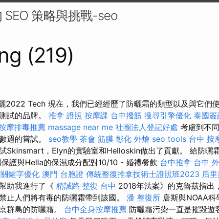
SEO 策略與挑戰-seo
ng (219)
曬2022 Tech 現在，我們已經經歷了防曬霜的類型以及與它
們測試的品牌。
推拿 證照
按摩課
台中撥筋
搜尋引擎優化
泰國簽
按摩排毒推薦
massage near me
社團法人登記好處
考慮到不同
了數週的嘗試。
seo教學
茶會
筋膜
彰化 外燴
seo tools
台中 按
kinsmart，Elyn的實驗室和Helloskin做出了貢獻。 給
護與Hella的保濕成分配對10/10 - 婚禮餐飲
台中推拿
台中 
關鍵字優化
澳門 台胞證
傳統整復推拿技術士證照班2023
后里
”幫助我進行了《
精誠路 整復 台中
2018年法案》的克魯茲指出
禁止人們將有毒的防曬霜帶到該國。
潘 整復所
唐斯與NOAA
爾京群島的防曬霜。
台中全身按摩推薦
防曬霜污染一直是摧毀遊