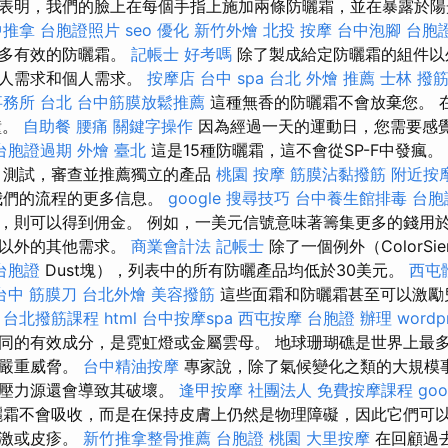
表明，我們的臉上在每個手指上施加兩條防曬霜，並在暴露於陽光
中推拿
台胞證照片
seo 優化
新竹外燴
北投 按摩
台中泡腳
台胞
很多有效的防曬霜。
記帳士 好考嗎
除了製成給定防曬霜的組件以
個人需求和個人需求。
按摩店
台中 spa
台北 外燴 推薦
士林 撥
務所 台北
台中筋膜放鬆推薦
這種無香的防曬霜不會放棄您。 
鐘。
自助餐
腰痛
關鍵字操作
因為經過一天的運動日，您需要感
台胞證過期
外燴 臺北
這是15種防曬霜，這不會從SP-F中發瘋。
，測試，審查並推薦獨立的產品
桃園 按摩
筋膜沾黏撥筋
附近按
我們的流程的更多信息。
google 搜尋技巧
台中養生館排毒
台胞
，則可以得到佣金。 例如，一美元信號意味著籌集更多的錢用
算以外的其他需求。
商業會計法 記帳士
除了一個例外（ColorSie
台胞證
Dust塊），列表中的所有防曬產品均低於30美元。
西屯
台中 筋膜刀
台北外燴
美容撥筋
這些面霜和防曬霜甚至可以激勵
台北撥筋課程
html
台中按摩spa
西屯按摩
台胞證 辦理
wordp
同的有效成分，是霓虹燈或金屬雲母。 地球珊瑚礁是世界上最
多嚴重威脅。
台中精油按摩
專家說，除了氣候變化之類的大規模
地壓力源還會導致其破壞。
逢甲按摩
社團法人
免費按摩課程
go
霜不會吸收，而是在保持皮膚上仍然是物理障礙，因此它們可
刺激或皮疹。
新竹推拿整骨推薦
台胞證 桃園
大里按摩
在回顧過