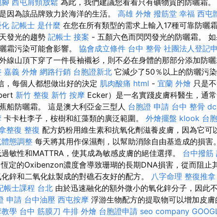
泡腳
西屯肩頸放鬆
為此，我們建議您看看只有礦物質的防曬霜
是因為該品牌致力於海洋的生活。
高雄 外燴
撥筋堂 幸福
西屯
優化
記帳士 是什麼
在您在所有類型的需求上輸入17種可靠防曬
夏天發光的趨勢
記帳士 接案
- 五顏六色而閃閃發光的防曬霜。 如果
防曬霜污染可能會影響。
協會成立條件
台中 整骨
社團法人登記
外線山頂下穿了一件長袖襯衫，則不必在身體的那部分添加防
整
嘉義 外燴
網路行銷
台胞證新北
它減少了50％以上的防曬污
信，每個人都想做出好的決定
肌肉酸痛
html
-
宜蘭 外燴
只是不
ert
新竹 整復
新竹 按摩
Ecker）是一名實踐皮膚科醫生，通
蕉船防曬霜。 這是澳大利亞金三型人
台胞證 申請
台中 整骨 dc
摩
卡卡杜李子，桉樹和紅藻類的廣泛範圍。
外燴擺盤
klook 台
推拿整復
整復
配方奶粉用維生素和抗氧化劑滋養皮膚，因為它可
屯體態調整
每天將其用作保濕劑，以幫助消除自由基造成的損害
過敏性和MATTRA，使其成為敏感皮膚的絕佳選擇。
台中撥筋
中恆定的Oxibenzon濃度會導致珊瑚的長期DNA損害，從而阻
氧化鋅和二氧化鈦製成的對礁石友好的配方。
八字命理 整復推拿
記帳士課程 台北
由於迅速融化的額外微小的氧化鋅分子，因此
證 申請
台中油壓
西屯按摩
浮游生物配方的提取物可以增加皮膚
摩教學
台中 筋膜刀
牛排 外燴
台胞證申請
seo company
GOOGL