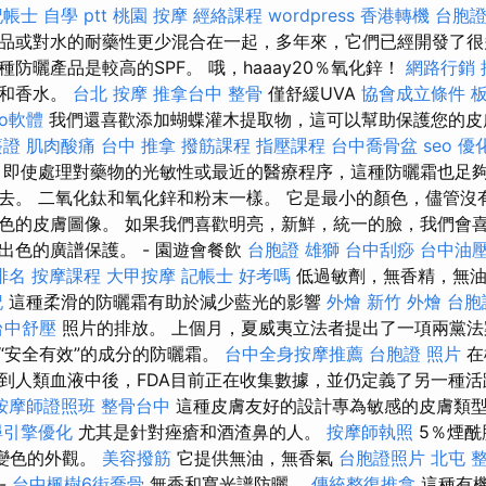
帳士 自學 ptt
桃園 按摩
經絡課程
wordpress
香港轉機 台胞
品或對水的耐藥性更少混合在一起，多年來，它們已經開發了
防曬產品是較高的SPF。 哦，haaay20％氧化鋅！
網路行銷
劑和香水。
台北 按摩
推拿台中
整骨
僅舒緩UVA
協會成立條件
板
eo軟體
我們還喜歡添加蝴蝶灌木提取物，這可以幫助保護您的皮
簽證
肌肉酸痛
台中 推拿
撥筋課程
指壓課程
台中喬骨盆
seo 優
 即使處理對藥物的光敏性或最近的醫療程序，這種防曬霜也足夠
去。 二氧化鈦和氧化鋅和粉末一樣。 它是最小的顏色，儘管沒
色的皮膚圖像。 如果我們喜歡明亮，新鮮，統一的臉，我們會喜
出色的廣譜保護。 - 園遊會餐飲
台胞證 雄獅
台中刮痧
台中油
排名
按摩課程
大甲按摩
記帳士 好考嗎
低過敏劑，無香精，無
記
這種柔滑的防曬霜有助於減少藍光的影響
外燴
新竹 外燴
台胞
台中舒壓
照片的排放。 上個月，夏威夷立法者提出了一項兩黨法
“安全有效”的成分的防曬霜。
台中全身按摩推薦
台胞證 照片
在
到人類血液中後，FDA目前正在收集數據，並仍定義了另一種活
按摩師證照班
整骨台中
這種皮膚友好的設計專為敏感的皮膚類
尋引擎優化
尤其是針對痤瘡和酒渣鼻的人。
按摩師執照
5％煙酰
s和變色的外觀。
美容撥筋
它提供無油，無香氣
台胞證照片
北屯 
-
台中楓樹6街喬骨
無香和寬光譜防曬。
傳統整復推拿
這種有