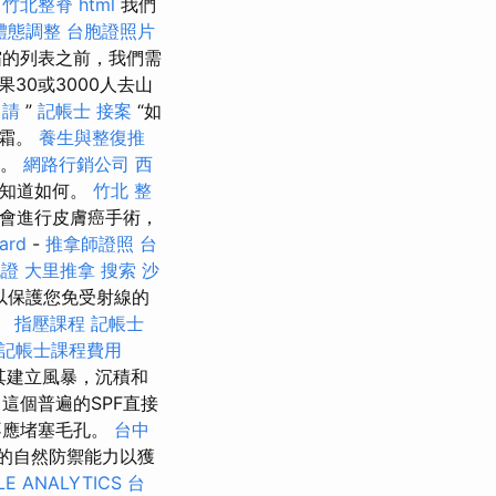
。
竹北整脊
html
我們
體態調整
台胞證照片
霜的列表之前，我們需
30或3000人去山
申請
”
記帳士 接案
“如
曬霜。
養生與整復推
染。
網路行銷公司
西
知道如何。
竹北 整
常會進行皮膚癌手術，
ard
-
推拿師證照
台
胞證
大里推拿
搜索
沙
以保護您免受射線的
。
指壓課程
記帳士
記帳士課程費用
止其建立風暴，沉積和
這個普遍的SPF直接
不應堵塞毛孔。
台中
的自然防禦能力以獲
E ANALYTICS
台