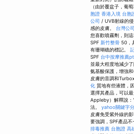
（由於覆盆子，葡萄
胞證
香港入境 台胞
公司
/ UVB射線的
感的皮膚。
台灣公
您喜歡噴霧劑，則這
SPF
新竹整骨
50，
有珊瑚礁的標記。
SPF
台中按摩推薦pt
並最大程度地減少
氨基酸保護，增強
皮膚的音調和Turbo
化
質地有些液體，因
選擇其產品，可以
Appleby）解
法。
yahoo關鍵字
皮膚免受紫外線的
要強調，SPF產品
排毒推薦
台胞證 高