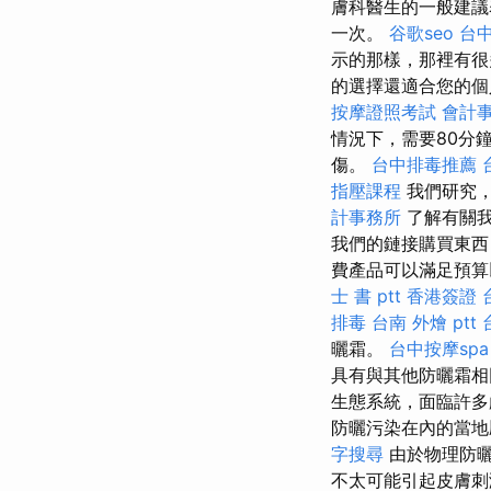
膚科醫生的一般建議
一次。
谷歌seo
台
示的那樣，那裡有
的選擇還適合您的
按摩證照考試
會計事
情況下，需要80分
傷。
台中排毒推薦
指壓課程
我們研究
計事務所
了解有關
我們的鏈接購買東西
費產品可以滿足預
士 書 ptt
香港簽證 
排毒
台南 外燴 ptt
曬霜。
台中按摩spa
具有與其他防曬霜相
生態系統，面臨許
防曬污染在內的當
字搜尋
由於物理防曬
不太可能引起皮膚