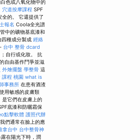
化的白色或八氧化物中的
；
穴道按摩課程
SPF
安全的。 它還提供了
士報名
Coola全光譜
管中的礦物基底漆和
由四種成分製成
經絡
-
台中 整骨 dcard
；自行或化妝。 抗
的自由基作鬥爭並滋
照
外燴擺盤
學整骨
這
 課程 桃園
what is
師事務所
在患有酒渣
使用敏感的皮膚類
，是它們在皮膚上的
SPF底漆和防曬霜保
eo點擊軟體
護照代辦
我們通常在臉上的應
推拿台中
台中整骨神
暴露在陽光下時，潤