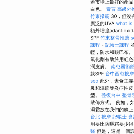
蓋市場上最好的產
白色。
膏肓
高級外
竹東撥筋
30，但沒
廣泛的UVA
what is
額外增強adantio
SPF
竹東整骨推薦
s
課程
-
記帳士課程
並
輕，防水和皺巴布
氧化劑有助於用紅色
潤皮膚。
南屯國術
款SPF
台中西屯按摩
seo
此外，素食主義
鼻和濕疹等炎症性皮
型。
整復台中
整骨
散佈方式。 例如，
濕霜放在我們的臉上
台北 按摩
記帳士 
用要比防曬霜要少得
醫
但是，這是一個誤