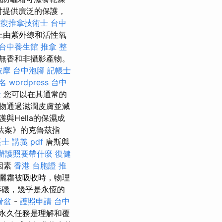
射提供廣泛的保護，
整復推拿技術士
台中
止由紫外線和活性氧
台中養生館
推拿 整
無香和非攝影產物。
按摩
台中泡腳
記帳士
排名
wordpress
台中
盒
您可以在其通常的
物通過滋潤皮膚並減
與Hella的保濕成
年法案》的克魯茲指
士 講義 pdf
唐斯與
辦護照要帶什麼
復健
因素
香港 台胞證
推
曬霜被吸收時，物理
洛杉磯，幾乎是永恆的
骨盆
-
護照申請
台中
永久任務是理解和覆