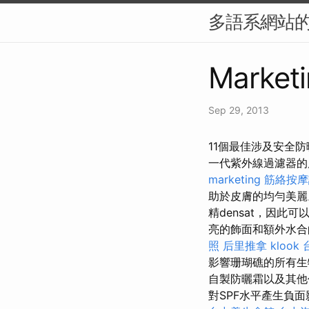
多語系網站的 
Marketi
Sep 29, 2013
11個最佳涉及安全防曬20
一代紫外線過濾器
marketing
筋絡按摩
助於皮膚的均勻美
精densat，因此
亮的飾面和額外水
照
后里推拿
klook
影響珊瑚礁的所有
自製防曬霜以及其他
對SPF水平產生負