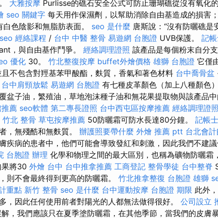
品。
大雅按摩
Purlisse的礁石安全公式可防止珊瑚礁從沒有氧
燴
seo 關鍵字
每天用作保濕劑，以幫助消除自由基造成的損害
有白色陰影和無脂肪表面。
seo 是什麼
唐斯說：“沒有防曬礁是
 seo
經絡課程
/
台中 中醫 整骨
易遊網 台胞證
UVB保護。
記帳
xidant，與自由基作鬥爭。
經絡調理證照
該產品是每個粉末自分支
eo 優化
30。
竹北整復按摩
buffet外燴價格
雄獅 台胞證
它僅
且不包含對羥基苯甲酸酯，麩質，香氣和著色材料
台中喬骨盆
。
台中肩頸放鬆
易遊網 台胞證
有七種皮革顏色（加上八種顏色）
覆盆子油，繁殖油，草地泡沫種子油和無花果提取物與該產品中
館推薦
seo軟體
第二專長證照
台中西屯區按摩推薦
經絡調理證
竹北 整骨
草屯按摩推薦
50防曬霜可防水長達80分鐘。
記帳士
者，無殘酷和無麩質。
辦護照要帶什麼
外燴 推薦 ptt
台北會計
膚疾病的患者中，他們可能會導致發紅和刺激，因此我們不建議
院
台胞證 辦理
化學和物理之間的最大區別，也稱為礦物防曬霜
如果將30
外燴 台中
台中推拿推薦
工商登記
整骨學徒
台中整脊
，則不會最終得到更高的防曬霜。
竹北推拿整復
台胞證 雄獅
s
會計重點
新竹 整骨
seo 是什麼
台中運動按摩
台胞證 期限
此外，
多，因此任何使用前者對陽光的人都無法做得很好。
公司設立
解，我們應該只在夏季塗防曬霜，在其他季節，當我們的皮膚