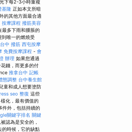
下每2-3小時重複
證基隆
正如本文所暗
外的其他方面最合適
筋
按摩課程
撥筋美容
在最多下雨和腫脹的
覺到唯一的燃燒受
台中 撥筋
西屯按摩
摩
免費按摩課程
-
會
證 辦理
如果您通過
於花錢，而更多的付
nce
推拿台中
記帳
體態調整
台中養生館
兒童和成人想要塗防
ress seo
整復
這些
多樣化，最有價值的
事件外，包括持續的
ogle關鍵字排名
關鍵
以被認為是安全的，
去的時候，它的缺點