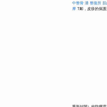
中整骨
潘 整復所
肌
摩
T卹，皮疹的保護
重新封閉）的防曬