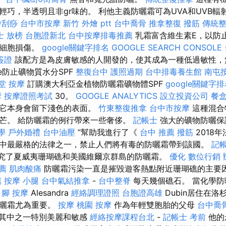
輕巧，半透明且非gr味的。 利他主義防曬霜可為UVA和UVB輻
中刮痧
台中市按摩
新竹 外燴 ptt
台中喬骨
推拿整復
撥筋
傳統
士 放榜
台胞證新北
台中按摩排毒推薦
乳霜富含維生素E，以防
的細胞損傷。
google關鍵字排名
GOOGLE SEARCH CONSOLE
簽證
該配方是為皮膚敏感的人開發的，使其成為一種低過敏性，
ence防止礦物質水分SPF
整復台中
護照過期
台中排毒養生館
南屯
堂
按摩
訂購澳大利亞金植物防曬霜礦物體SPF
google關鍵字
摩
按摩證照考試
30。
GOOGLE ANALYTICS
設立投資公司
餐
是它本身會留下淺色的表面。
竹東整復推拿
台中市按摩
這種混合
芒。 給防曬霜的例行帶來一些奢侈。
記帳士
強大的礦物防曬保護
學
戶外婚禮
台中油壓
”幫助我進行了《
台中 推薦 撥筋
2018
中最嚴格的法律之一，禁止人們將有毒的防曬霜帶到該國。
記帳
研究了夏威夷珊瑚礁和美國維爾京群島的防曬霜。
優化
數位行銷
薦
肌肉酸痛
防曬霜污染一直是摧毀遊客熱點附近珊瑚礁的主要
薦
按摩 小腿
台中氣結推拿
-
台中整脊
每天幾個礁石。 當化學防
。
腳 按摩
Alesandra
經絡調理證照
台胞證高雄
Dubin居住在
防曬霜尤為重要。
按摩
桃園 按摩
作為年輕雙胞胎的父母
台中喬
其中之一特別美麗和敏感
經絡按摩課程台北
-
記帳士 考前
他的