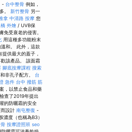
證
-
台中整骨
例如，
很多。
新竹整骨
另一
推拿
中清路 按摩
您
橋 外燴
/ UVB保
膚免受衰老的侵害。
化
用這種多功能粉末
溫和。 此外，這款
有提供最大的蓋子，
歡該產品。 該面霜
壓
腳底按摩課程
搜索
油和非孔子配方。
台
證 急件
台中 撥筋
筋
案，以禁止食品和藥
檢查了2019年提出
躍的防曬霜的安全
型而設計
南屯整復
-
胺濃度（也稱為B3）
整骨
按摩證照班
seo
機防曬霜可滋養乾燥