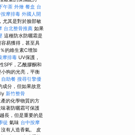
下午茶 外燴
餐盒
台
中按摩排毒
外國人開
，尤其是對於臉部敏
摩
台北整骨推薦
如果
壓
這種防水防曬霜是
很容易獲得，甚至具
5％的維生素C增加
按摩排毒
UV保護，
SPF，乙酰膠酮和
輕小狗的光亮，平衡
自助餐
搜尋引擎優
的成分，但如果故意
ly
新竹整骨
生產的化學物質的方
意味著防曬霜可保護
間越長，但是重要的是
學徒
氣味
台中按摩
沒有人造香氣。 皮