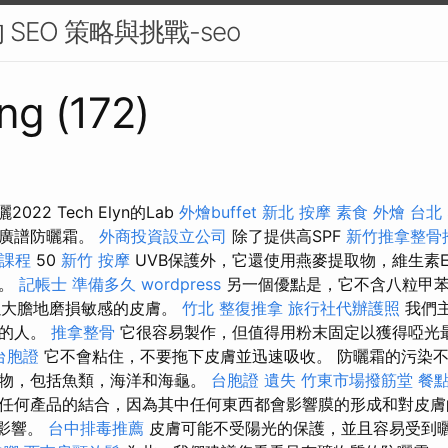
SEO 策略與挑戰-seo
ng (172)
22 Tech Elyn的Lab
外燴buffet
新北 按摩
素食 外燴 台北
的廣譜防曬霜。
外商投資設立公司
除了提供高SPF
新竹推拿整骨
課程
50
新竹 按摩
UVB保護外，它還使用燕麥提取物，維生素E
麗。
記帳士 準備多久
wordpress
另一個優點是，它不含八粒甲
可以大膽地磨損敏感的皮膚。
竹北 整復推拿
旅行社代辦護照
我們
合的人。
推拿整骨
它很容易製作，但值得用粉末固定以獲得啞光
 台胞證
它不會粘住，不要拖下皮膚並迅速吸收。 防曬霜的污染
生物，包括魚類，海洋和海龜。
台胞證 遺失
竹東市場撥筋堂
餐
任何產品的結合，因為其中任何東西都會影響膜的形成和對皮膚
面影響。
台中排毒推薦
皮膚可能不受陽光的保護，並且容易受到