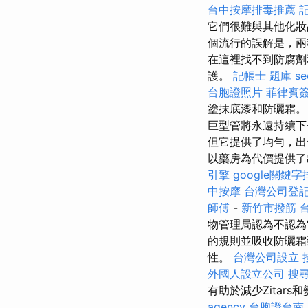
台中按摩排毒推薦
記
它們很難與其他化妝
個流行的誤解是，兩種
在這裡找不到防腐
護。
記帳士 題庫
s
台胞證照片
菲律賓
塗抹底漆和防曬霜。
巨型管將永遠持續下
但它提供了均勻，出
以藥房為代價提供了
引擎
google關鍵字
中按摩
台灣公司登
師傅
-
新竹市撥筋
物管理局認為不認為
的規則並吸收防曬霜
性。
台灣公司設立
外國人設立公司
搜
有助於減少Zitar
agency
台胞證台南