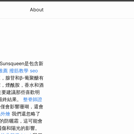
About
Sunsqueen是包含新
推薦
撥筋教學
seo
，腺苷和β-葡聚醣有
苯，煙酰胺，香水和酒
主要建議那些喜歡明
最終結果。
整脊師證
不僅會影響珊瑚，還會
點外燴
我們還忽略了
的防曬霜，這可能會
曬傷和陽光的影響。