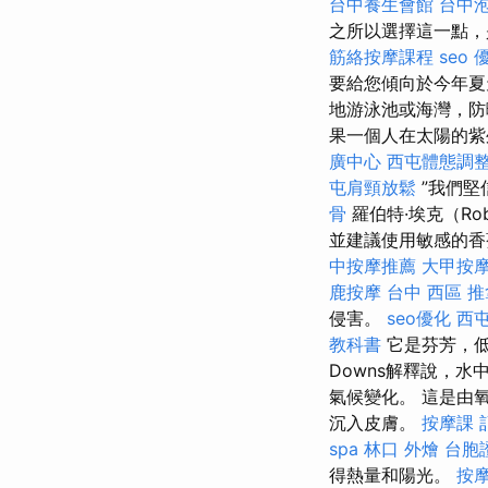
台中養生會館
台中
之所以選擇這一點，
筋絡按摩課程
seo 
要給您傾向於今年
地游泳池或海灣，
果一個人在太陽的紫
廣中心
西屯體態調
屯肩頸放鬆
”我們堅
骨
羅伯特·埃克（Rob
並建議使用敏感的香
中按摩推薦
大甲按
鹿按摩
台中 西區 
侵害。
seo優化
西
教科書
它是芬芳，低
Downs解釋說，水
氣候變化。 這是由
沉入皮膚。
按摩課
spa
林口 外燴
台胞
得熱量和陽光。
按