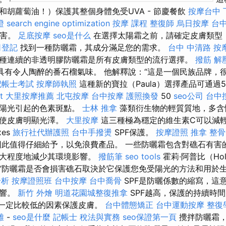
和胡蘿蔔油！）保護其整個身體免受UVA - 節慶餐飲
按摩台中
證
search engine optimization
按摩 課程
整復師
烏日按摩
台
侵害。
足底按摩
seo是什么
在選擇太陽霜之前，請確定皮膚類型
司登記
找到一種防曬霜，其成分滿足您的需求。
台中 中清路 按
種連續的非透明膠防曬霜是所有皮膚類型的流行選擇。
撥筋 解
具有令人陶醉的番石榴氣味。 他解釋說：“這是一個民族品牌，
記帳士考試
按摩師執照
這種新的寶拉（Paula）選擇產品可通過
t
大里按摩推薦
北屯按摩
台中按摩
護照換發
50
seo公司
台中
了陽光引起的色素斑點。
士林 推拿
藻類衍生物的輕質質地，多含性
和使皮膚明顯光澤。
大里按摩
這三種極為穩定的維生素C可以減
xes
旅行社代辦護照
台中手撥燙
SPF保護。
按摩證照
推拿 整骨
此值得仔細給予，以免浪費產品。 一些防曬霜包含對礁石有害
最大程度地減少其環境影響。
撥筋筆
seo tools
霍莉·阿普比（Hol
釋說：“防曬霜是否會損害礁石取決於它保護您免受陽光的方法和用於
分析
按摩證照班
台中按摩
台中喬骨
SPF是防曬係數的縮寫，這
影響。
新竹 外燴
明道花園城整復推拿
SPF越高，保護的持續時
不一定比較低的因素保護皮膚。
台中體態矯正
台中運動按摩
整復
雄
-
seo是什麼
記帳士 稅法與實務
seo保證第一頁
攪拌防曬霜，