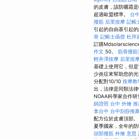
的皮膚，該防曬霜是
超過歐盟標準。
台
撥筋
后里按摩
記帳
引起的自由基引起
骨
記帳士函授
杜拜
訂購Mdsolarsci
作文
50。
筋骨撥筋
輕井澤按摩
后里按
基礎上使用它，但
少炎症來幫助您的光
分配對10/10
按摩教
出，法律是同類法律
NOAA科學家合作
師證照
台中 外燴 推
拿台中
台中刮痧推
配方位於皮膚頂部
夏季國家，全年的
頭部撥筋
外燴 意思