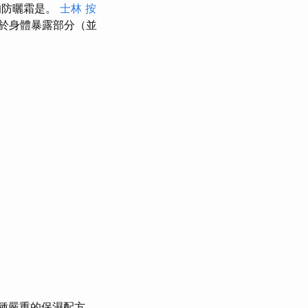
的防曬霜是。
士林 按
於身體暴露部分（並
種嚴重的保濕配方