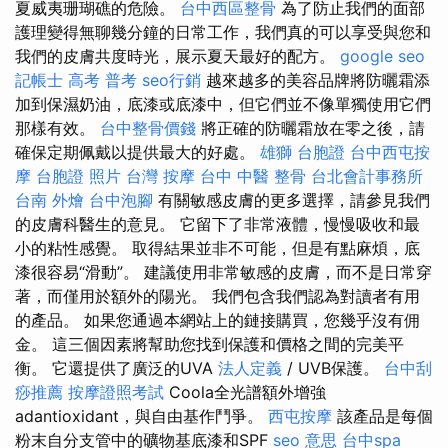
夏威夷珊瑚礁的危險。
台中西區整骨
為了防止我們的面部
護理變得無聊幾分鐘的日常工作，我們真的可以享受與您和
我們的皮膚共度時光，展示夏天最好的配方。
google seo
記帳士 高考 普考
seo行銷
越來越多的美容品牌將防曬霜添
加到保濕奶油，底漆或底漆中，但它們並不像單獨使用它們
那樣有效。
台中整骨價錢
將正確的防曬霜放在零之後，請
確保定期佩戴以提供最大的好處。
雄獅 台胞證
台中西屯按
摩
台胞證 照片
台灣 按摩
台中 中醫 整骨
台北會計事務所
台南 外燴
台中泡腳
有關敏感皮膚的更多選擇，請參見我們
的皮膚科醫生的意見。 它留下了非常液體，慢慢吸收和最
小的粘性感覺。 取得結果並非不可能，但是有點麻煩，底
漆很容易“滑動”。 建議使用非常敏感的皮膚，而不是日常穿
著，而僅用於額外的陽光。 我們包含我們認為對讀者有用
的產品。 如果您通過本網站上的鏈接購買，您幾乎沒有佣
金。 這三個因素將幫助您找到保護和價格之間的完美平
衡。 它還提供了廣泛的UVA
法人定義
/ UVB保護。
台中刮
痧推薦
按摩證照考試
Coola全光譜額外增強
adantioxidant，與自由基作鬥爭。
西屯按摩
該產品是每個
粉末自分支管中的礦物基底漆和SPF
seo 意思
台中spa