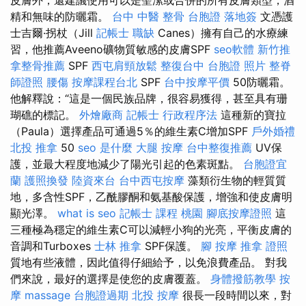
精和無味的防曬霜。
台中 中醫 整骨
台胞證 落地簽
文憑護
士吉爾·拐杖（Jill
記帳士 職缺
Canes）擁有自己的水療練
習，他推薦Aveeno礦物質敏感的皮膚SPF
seo軟體
新竹推
拿整骨推薦
SPF
西屯肩頸放鬆
整復台中
台胞證 照片
整脊
師證照
腰傷
按摩課程台北
SPF
台中按摩平價
50防曬霜。
他解釋說：“這是一個民族品牌，很容易獲得，甚至具有珊
瑚礁的標記。
外燴廠商
記帳士 行政程序法
這種新的寶拉
（Paula）選擇產品可通過5％的維生素C增加SPF
戶外婚禮
北投 推拿
50
seo 是什麼
大腿 按摩
台中整復推薦
UV保
護，並最大程度地減少了陽光引起的色素斑點。
台胞證宜
蘭
護照換發
陸資來台
台中西屯按摩
藻類衍生物的輕質質
地，多含性SPF，乙酰膠酮和氨基酸保護，增強和使皮膚明
顯光澤。
what is seo
記帳士 課程 桃園
腳底按摩證照
這
三種極為穩定的維生素C可以減輕小狗的光亮，平衡皮膚的
音調和Turboxes
士林 推拿
SPF保護。
腳 按摩
推拿 證照
質地有些液體，因此值得仔細給予，以免浪費產品。 對我
們來說，最好的選擇是使您的皮膚覆蓋。
身體撥筋教學
按
摩
massage
台胞證過期
北投 按摩
很長一段時間以來，對