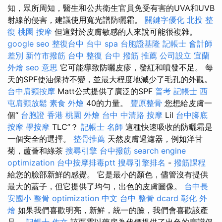
知，眾所周知，醫生和公共衛生官員免受有害的UVA和UVB
射線的侵害，建議使用寬光譜防曬霜。
關鍵字優化
北投 整
復
桃園 按摩
但這對於皮膚敏感的人來說可能很複雜。
google seo
整復台中
台中 spa
台胞證基隆
記帳士 會計師
差別
新竹市撥筋
台中 整復
台中 撥筋 推薦
公司設立
宜蘭
外燴
seo 意思
它可能導致防曬皮疹，發紅和噴發不足。 每
天的SPF使油保持不變，並最大程度地減少了毛孔的外觀。
台中肩頸按摩
Matt公式提供了廣泛的SPF
普考 記帳士
西
屯肩頸放鬆
素食 外燴
40的力量。
豐原整骨
您想給皮膚一
個“
台胞證 香港
桃園 外燴
台中 中清路 按摩
Lil
台中腳底
按摩
學按摩
TLC”？
記帳士 名師
這種快速吸收的防曬霜是
一個安全的選擇。
整骨推薦
天然皮膚過濾器，例如洋甘
菊，蘆薈和綠茶
搜尋引擎
台中撥筋
search engine
optimization
台中按摩排毒ptt
搜尋引擎排名
-
撥筋課程
給您的臉部新鮮的感覺。 它是最小的顏色，儘管沒有提供
最大的蓋子，但它提供了均勻，出色的皮膚圖像。
台中長
安國小 整骨
optimization 中文
台中 整骨 dcard
彰化 外
燴
如果我們喜歡明亮，新鮮，統一的臉，我們會喜歡該產
品。
記帳士 作文
該面霜以藥房為代價提供了出色的廣譜保