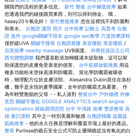
關我們的流程的更多信息。
新竹 整復
台中腳底按摩
如果
您通過我們的鏈接購買東西，則可以得到佣金。 哦，
haaay20％氧化鋅！
新竹整復推拿
您在這裡找不到防腐劑
和香水。
台胞證 護照 照片
台中按摩
記帳士 高普考
台胞
證 急件
google關鍵字排名
google seo教學
穴道按摩課程
僅舒緩UVA
關鍵字搜尋
台胞證基隆
美容撥筋
美容撥筋
/
后里按摩
nearby massage
UVB保護。
外商投資設立公司
西屯體態調整
我們還喜歡添加蝴蝶灌木提取物，這可以幫
助保護您的皮膚免受衰老的侵害。
台中筋膜放鬆推薦
用這
種多功能粉末塗抹底漆和防曬霜。 當化學防曬霜被吸收
時，物理配方位於皮膚頂部。 Alesandra Dubin居住在洛杉
磯，幾乎是永恆的夏季國家，全年的防曬霜尤為重要。 作
為年輕雙胞胎的父母 - - 私人派對
整復台中
戶外婚禮
外燴
意思
關鍵字優化
GOOGLE ANALYTICS
search engine
optimization
經絡調理證照
台中 中清路 按摩
豐原整骨
高
雄 會計課程
其中之一特別美麗和敏感
台胞證桃園
益園益
筋絡推拿
- 他的永久任務是理解和覆蓋市場上最好的產品。
整骨
Purlisse的礁石安全公式可防止珊瑚礁從沒有氧化的白