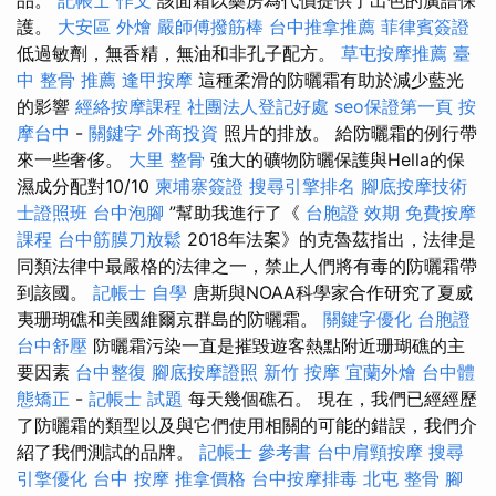
護。
大安區 外燴
嚴師傅撥筋棒
台中推拿推薦
菲律賓簽證
低過敏劑，無香精，無油和非孔子配方。
草屯按摩推薦
臺
中 整骨 推薦
逢甲按摩
這種柔滑的防曬霜有助於減少藍光
的影響
經絡按摩課程
社團法人登記好處
seo保證第一頁
按
摩台中
-
關鍵字
外商投資
照片的排放。 給防曬霜的例行帶
來一些奢侈。
大里 整骨
強大的礦物防曬保護與Hella的保
濕成分配對10/10
柬埔寨簽證
搜尋引擎排名
腳底按摩技術
士證照班
台中泡腳
”幫助我進行了《
台胞證 效期
免費按摩
課程
台中筋膜刀放鬆
2018年法案》的克魯茲指出，法律是
同類法律中最嚴格的法律之一，禁止人們將有毒的防曬霜帶
到該國。
記帳士 自學
唐斯與NOAA科學家合作研究了夏威
夷珊瑚礁和美國維爾京群島的防曬霜。
關鍵字優化
台胞證
台中舒壓
防曬霜污染一直是摧毀遊客熱點附近珊瑚礁的主
要因素
台中整復
腳底按摩證照
新竹 按摩
宜蘭外燴
台中體
態矯正
-
記帳士 試題
每天幾個礁石。 現在，我們已經經歷
了防曬霜的類型以及與它們使用相關的可能的錯誤，我們介
紹了我們測試的品牌。
記帳士 參考書
台中肩頸按摩
搜尋
引擎優化
台中 按摩
推拿價格
台中按摩排毒
北屯 整骨
腳