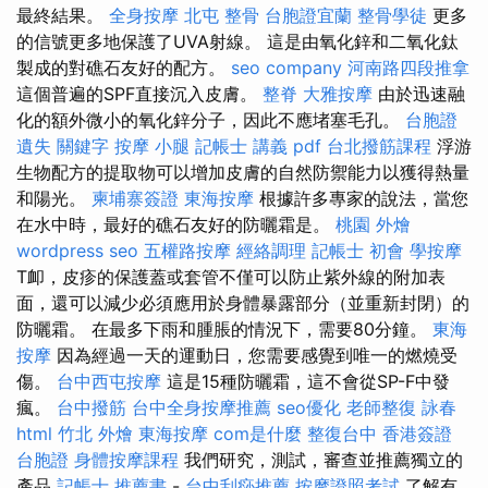
最終結果。
全身按摩
北屯 整骨
台胞證宜蘭
整骨學徒
更多
的信號更多地保護了UVA射線。 這是由氧化鋅和二氧化鈦
製成的對礁石友好的配方。
seo company
河南路四段推拿
這個普遍的SPF直接沉入皮膚。
整脊
大雅按摩
由於迅速融
化的額外微小的氧化鋅分子，因此不應堵塞毛孔。
台胞證
遺失
關鍵字
按摩 小腿
記帳士 講義 pdf
台北撥筋課程
浮游
生物配方的提取物可以增加皮膚的自然防禦能力以獲得熱量
和陽光。
柬埔寨簽證
東海按摩
根據許多專家的說法，當您
在水中時，最好的礁石友好的防曬霜是。
桃園 外燴
wordpress seo
五權路按摩
經絡調理
記帳士 初會
學按摩
T卹，皮疹的保護蓋或套管不僅可以防止紫外線的附加表
面，還可以減少必須應用於身體暴露部分（並重新封閉）的
防曬霜。 在最多下雨和腫脹的情況下，需要80分鐘。
東海
按摩
因為經過一天的運動日，您需要感覺到唯一的燃燒受
傷。
台中西屯按摩
這是15種防曬霜，這不會從SP-F中發
瘋。
台中撥筋
台中全身按摩推薦
seo優化
老師整復 詠春
html
竹北 外燴
東海按摩
com是什麼
整復台中
香港簽證
台胞證
身體按摩課程
我們研究，測試，審查並推薦獨立的
產品
記帳士 推薦書
-
台中刮痧推薦
按摩證照考試
了解有