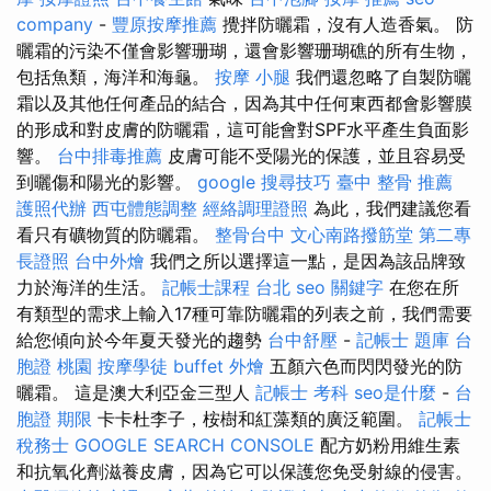
company
-
豐原按摩推薦
攪拌防曬霜，沒有人造香氣。 防
曬霜的污染不僅會影響珊瑚，還會影響珊瑚礁的所有生物，
包括魚類，海洋和海龜。
按摩 小腿
我們還忽略了自製防曬
霜以及其他任何產品的結合，因為其中任何東西都會影響膜
的形成和對皮膚的防曬霜，這可能會對SPF水平產生負面影
響。
台中排毒推薦
皮膚可能不受陽光的保護，並且容易受
到曬傷和陽光的影響。
google 搜尋技巧
臺中 整骨 推薦
護照代辦
西屯體態調整
經絡調理證照
為此，我們建議您看
看只有礦物質的防曬霜。
整骨台中
文心南路撥筋堂
第二專
長證照
台中外燴
我們之所以選擇這一點，是因為該品牌致
力於海洋的生活。
記帳士課程 台北
seo 關鍵字
在您在所
有類型的需求上輸入17種可靠防曬霜的列表之前，我們需要
給您傾向於今年夏天發光的趨勢
台中舒壓
-
記帳士 題庫
台
胞證 桃園
按摩學徒
buffet 外燴
五顏六色而閃閃發光的防
曬霜。 這是澳大利亞金三型人
記帳士 考科
seo是什麼
-
台
胞證 期限
卡卡杜李子，桉樹和紅藻類的廣泛範圍。
記帳士
稅務士
GOOGLE SEARCH CONSOLE
配方奶粉用維生素
和抗氧化劑滋養皮膚，因為它可以保護您免受射線的侵害。