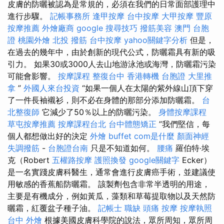
皮膚的防曬被認為是常規的，必須在我們的日常面部護理中
進行步驟。
記帳事務所
逢甲按摩
台中按摩
大甲按摩
豐原
按摩推薦
外燴廠商
google 搜尋技巧
撥筋美容
澳門 台胞
證
桃園外燴
北投 撥筋
台中按摩
yahoo關鍵字分析
但是，
在過去的幾年中，由於創新的現代公式，防曬霜具有新的吸
引力。 如果30或3000人去山地游泳池或海灣，防曬霜污染
可能會影響。
按摩課程
整復台中
香港轉機 台胞證
大里推
拿
”
外國人來台投資
“如果一個人在太陽的紫外線山頂下穿
了一件長袖襯衫，則不必在身體的那部分添加防曬霜。
台
北整復師
它減少了50％以上的防曬污染。
身體按摩課程
草屯按摩推薦
按摩課程台北
台中體態矯正
”我們堅信，每
個人都想做出好的決定
外燴 buffet
com是什麼
顏面神經
失調撥筋
-
台胞證台南
只是不知道如何。
腰痛
羅伯特·埃
克（Robert
五權路按摩
護照換發
google關鍵字
Ecker）
是一名實踐皮膚科醫生，通常會進行皮膚癌手術，並建議使
用敏感的香蕉船防曬霜。 該製劑包含非常半透明的用途，
主要是有機成分，例如黃瓜，藻類和草莓提取物以及天然防
曬霜，紅覆盆子種子油。
記帳士 職缺
頭痛 按摩
按摩執照
台中 外燴
根據美國皮膚科學院的說法，眾所周知，眾所周