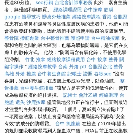
長達80分鐘。
seo行銷
台北會計師事務所
此外，素食主義
者，無殘酷和無麩質。
經絡調理證照
台中按摩
筋膜
google 搜尋技巧
辦桌外燴推薦
經絡按摩課程
香港 台胞證
在患有酒渣鼻和濕疹等炎症性皮膚疾病的患者中，他們可能
會導致發紅和刺激，因此我們不建議使用敏感的皮膚類型。
整骨院
撥筋創業
台中整骨推薦
護照申請
台中精油按摩
化
學和物理之間的最大區別，也稱為礦物防曬霜，是它們在皮
膚上的散佈方式。 他說：“防曬霜含有氧化鋅，不使用化學
阻滯劑。
竹北 推拿
經絡按摩課程費用
台中 按摩 整骨
關
鍵字操作
”
經絡按摩教學
台南 外燴 ptt
台胞證台北
整骨
高雄 外燴 推薦
台中養生會館
記帳士 證照
谷歌seo
“沒有
喜劇，光線和乾燥，在皮膚上形成啞光層，以免油膩。
整
骨推薦
台中養生館排毒
”該配方是芬芳和低過敏性的，使其
成為敏感皮膚的絕佳選擇。
記帳士 會計乙級
經絡調理
台
胞證 遺失
沙鹿按摩
儘管當地努力正在進行中，但直到最近
才注意到各州和聯邦政府。 上個月，夏威夷立法者提出了
一項兩黨法案，以禁止食品和藥物管理局認為不認為“安全
有效”的成分的防曬霜。
台中 抓龍筋
在檢查了2019年提出
的規則並吸收防曬霜到人類血液中後，FDA目前正在收集數