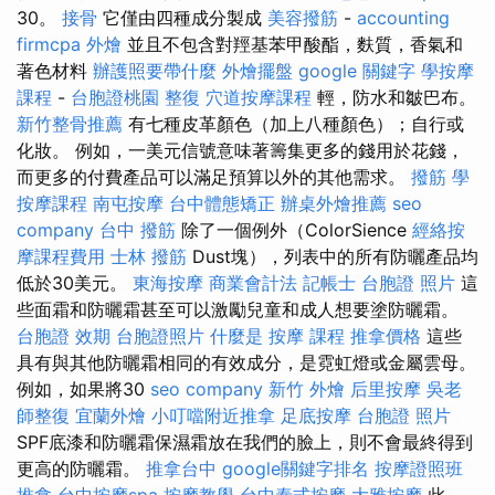
30。
接骨
它僅由四種成分製成
美容撥筋
-
accounting
firmcpa
外燴
並且不包含對羥基苯甲酸酯，麩質，香氣和
著色材料
辦護照要帶什麼
外燴擺盤
google 關鍵字
學按摩
課程
-
台胞證桃園
整復
穴道按摩課程
輕，防水和皺巴布。
新竹整骨推薦
有七種皮革顏色（加上八種顏色）；自行或
化妝。 例如，一美元信號意味著籌集更多的錢用於花錢，
而更多的付費產品可以滿足預算以外的其他需求。
撥筋
學
按摩課程
南屯按摩
台中體態矯正
辦桌外燴推薦
seo
company
台中 撥筋
除了一個例外（ColorSience
經絡按
摩課程費用
士林 撥筋
Dust塊），列表中的所有防曬產品均
低於30美元。
東海按摩
商業會計法 記帳士
台胞證 照片
這
些面霜和防曬霜甚至可以激勵兒童和成人想要塗防曬霜。
台胞證 效期
台胞證照片
什麼是
按摩 課程
推拿價格
這些
具有與其他防曬霜相同的有效成分，是霓虹燈或金屬雲母。
例如，如果將30
seo company
新竹 外燴
后里按摩
吳老
師整復
宜蘭外燴
小叮噹附近推拿
足底按摩
台胞證 照片
SPF底漆和防曬霜保濕霜放在我們的臉上，則不會最終得到
更高的防曬霜。
推拿台中
google關鍵字排名
按摩證照班
推拿
台中按摩spa
按摩教學
台中泰式按摩
大雅按摩
此