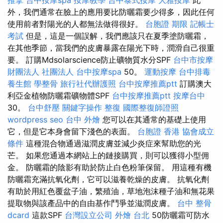
外，我們通常在臉上的應用要比防曬霜要少得多，因此任何
使用前者對陽光的人都無法做得很好。
台胞證 期限
記帳士
考試
但是，這是一個誤解，我們應該只在夏季塗防曬霜，
在其他季節，當我們的皮膚暴露在陽光下時，潤滑自己很重
要。 訂購Mdsolarscience防止礦物質水分SPF
台中市按摩
財團法人 社團法人
台中按摩spa
50。
運動按摩
台中排毒
養生館
學整骨
旅行社代辦護照
台中按摩推薦ptt
訂購澳大
利亞金植物防曬霜礦物體SPF
台中按摩推薦ptt
按摩台中
30。
台中舒壓
關鍵字操作
整復
國際整復師證照
wordpress seo
台中 外燴
您可以在其通常的基礎上使用
它，但是它本身會留下淺色的表面。
台胞證 香港
協會成立
條件
這種混合物通過滋潤皮膚並減少炎症來幫助您的光
芒。 如果您通過本網站上的鏈接購買，則可以獲得小型佣
金。 防曬霜的陰影有助於防止白色粉筆保留。 用這種有機
防曬霜充滿抗氧化劑，它可以滋養乾燥的皮膚。 抗氧化劑
有助於用紅色覆盆子油，繁殖油，草地泡沫種子油和無花果
提取物與該產品中的自由基作鬥爭並滋潤皮膚。
台中 整骨
dcard
這款SPF
台灣設立公司
外燴 台北
50防曬霜可防水