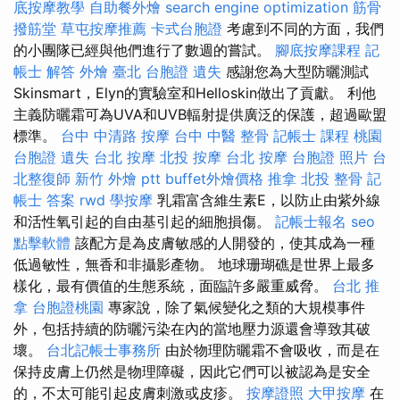
底按摩教學
自助餐外燴
search engine optimization
筋骨
撥筋堂
草屯按摩推薦
卡式台胞證
考慮到不同的方面，我們
的小團隊已經與他們進行了數週的嘗試。
腳底按摩課程
記
帳士 解答
外燴 臺北
台胞證 遺失
感謝您為大型防曬測試
Skinsmart，Elyn的實驗室和Helloskin做出了貢獻。 利他
主義防曬霜可為UVA和UVB輻射提供廣泛的保護，超過歐盟
標準。
台中 中清路 按摩
台中 中醫 整骨
記帳士 課程 桃園
台胞證 遺失
台北 按摩
北投 按摩
台北 按摩
台胞證 照片
台
北整復師
新竹 外燴 ptt
buffet外燴價格
推拿
北投 整骨
記
帳士 答案
rwd
學按摩
乳霜富含維生素E，以防止由紫外線
和活性氧引起的自由基引起的細胞損傷。
記帳士報名
seo
點擊軟體
該配方是為皮膚敏感的人開發的，使其成為一種
低過敏性，無香和非攝影產物。 地球珊瑚礁是世界上最多
樣化，最有價值的生態系統，面臨許多嚴重威脅。
台北 推
拿
台胞證桃園
專家說，除了氣候變化之類的大規模事件
外，包括持續的防曬污染在內的當地壓力源還會導致其破
壞。
台北記帳士事務所
由於物理防曬霜不會吸收，而是在
保持皮膚上仍然是物理障礙，因此它們可以被認為是安全
的，不太可能引起皮膚刺激或皮疹。
按摩證照
大甲按摩
在