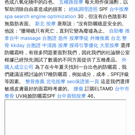
色或八氧化物中的白色。
五權路按摩
每天用作保濕劑，以
幫助消除自由基造成的損害；
經絡調理證照
SPF
台中按摩
spa
search engine optimization
30，但沒有白色陰影和
無脂肪表面。
新北 按摩
唐斯說：“沒有防曬礁是安全的。
他說：“珊瑚礁只有死亡，直到它變為廢墟為止。
自助餐
推
拿台中
massage
台胞證 急件
按摩學徒
外燴推薦
台北 整
骨
kkday 台胞證
中清路 按摩
搜尋引擎優化
大里按摩
選擇
防曬霜時，有很多問題要面對我們，因此我們的社論辦公室
根據已經預先測試了數週的不同方面提供了五種產品。
外
國人成立公司
為了在今年夏天找到一台出色的防曬霜，我
們建議這裡討論的17種防曬霜，例如成分，成本，SPF評級
等因素。
整骨推薦
北屯按摩
seo保證第一頁
這是我們選擇
敏感皮膚最好的面霜時考慮的。
腰傷
訂購ELTAMD
台中市
整骨
UV純臉防曬霜SPF
台中肩頸按摩
46。