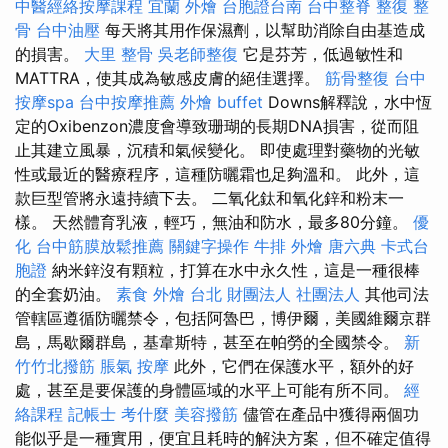
中醫經絡按摩課程
宜蘭 外燴
台胞證台南
台中整脊
整復 整
骨
台中油壓
每天將其用作保濕劑，以幫助消除自由基造成
的損害。
大里 整骨
吳老師整復
它是芬芳，低過敏性和
MATTRA，使其成為敏感皮膚的絕佳選擇。
筋骨整復
台中
按摩spa
台中按摩推薦
外燴 buffet
Downs解釋說，水中恆
定的Oxibenzon濃度會導致珊瑚的長期DNA損害，從而阻
止其建立風暴，沉積和氣候變化。 即使處理對藥物的光敏
性或最近的醫療程序，這種防曬霜也足夠溫和。 此外，這
款巨型管將永遠持續下去。 二氧化鈦和氧化鋅和粉末一
樣。 天然體育乳液，輕巧，無油和防水，最多80分鐘。
優
化
台中筋膜放鬆推薦
關鍵字操作
牛排 外燴
唐六典
卡式台
胞證
納米鋅沒有顆粒，打算在水中永久性，這是一種很棒
的全套奶油。
素食 外燴 台北
財團法人 社團法人
其他司法
管轄區遵循防曬禁令，包括阿魯巴，博伊爾，美國維爾京群
島，馬歇爾群島，基韋斯特，甚至在帕勞的全國禁令。
新
竹竹北撥筋
脹氣 按摩
此外，它們在保護水平，額外的好
處，甚至是要保護的身體區域的水平上可能有所不同。
經
絡課程
記帳士 考什麼
美容撥筋
儘管在產品中獲得兩個功
能似乎是一種實用，便宜且耗時的解決方案，但不確定值得