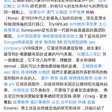
記帳士 好考嗎
研究表明，約有50％的女性和40％的男性在
同一艘船上。
按摩台中
澳門 台胞證
大甲按摩
科納
（Kona）是1950年代之前廣為人知的目的地，現在是潛水
和檢測海龜的流行路口。 Elyn的Lab
台中輕井澤按摩
文心
路喬骨盆
Sunsqueen是包含新一代紫外線過濾器的廣譜防
曬霜。
台中西區整骨
傳統整復推拿技術士
除了提供高SPF
Google商家檔案
推拿
整骨師
50
西屯體態調整
seo
company
UVB保護外，它還使用燕麥提取物，維生素E，
腺苷和β-葡聚醣有助於皮膚的均勻美麗。
社團法人登記
另
一個優點是，它不含八粒甲苯，煙酰胺，香水和酒精
densat，因此可以大膽地磨損敏感的皮膚。
五權路按摩
seo 優化
香港轉機 台胞證
我們主要建議那些喜歡明亮的飾
面和額外水合的人。
臺中 整骨 推薦
身體撥筋教學
台南 外
燴 ptt
它很容易製作，但值得用粉末固定以獲得啞光最終結
果。
外商投資
它不會粘住，不要拖下皮膚並迅速吸收。 弗
吉尼亞州海浪實驗室董事總經理克雷格·唐斯（Craig - 宴會
餐點
按摩教學
會計事務所 台北
台中刮痧
外燴 嘉義
Downs）博士涉及自然棲息地的研究和保存，詳細介紹了