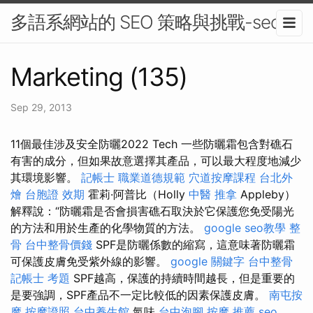
多語系網站的 SEO 策略與挑戰-seo
Marketing (135)
Sep 29, 2013
11個最佳涉及安全防曬2022 Tech 一些防曬霜包含對礁石
有害的成分，但如果故意選擇其產品，可以最大程度地減少
其環境影響。
記帳士 職業道德規範
穴道按摩課程
台北外
燴
台胞證 效期
霍莉·阿普比（Holly
中醫 推拿
Appleby）
解釋說：“防曬霜是否會損害礁石取決於它保護您免受陽光
的方法和用於生產的化學物質的方法。
google seo教學
整
骨
台中整骨價錢
SPF是防曬係數的縮寫，這意味著防曬霜
可保護皮膚免受紫外線的影響。
google 關鍵字
台中整骨
記帳士 考題
SPF越高，保護的持續時間越長，但是重要的
是要強調，SPF產品不一定比較低的因素保護皮膚。
南屯按
摩
按摩證照
台中養生館
氣味
台中泡腳
按摩 推薦
seo