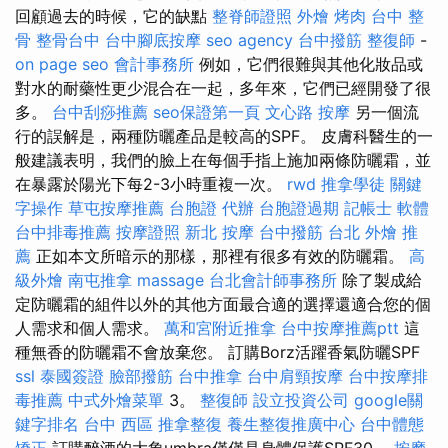
回顧過去的時候，它的缺點
整脊師證照
外燴 烤肉
台中 整
骨
整骨台中
台中腳底按摩
seo agency
台中撥筋
整復師
-
on page seo
會計事務所
例如，它們很難與其他化妝品或
對水的耐藥性更少混合在一起，多年來，它們已經開發了很
多。
台中刮痧推薦
seo保證第一頁
文心路 按摩
另一個流
行的誤解是，兩種防曬產品是較高的SPF。 皮膚科醫生的一
般建議表明，我們的臉上在每個手指上施加兩條防曬霜，並
在暴露於陽光下每2-3小時重複一次。
rwd
推拿學徒
關鍵
字操作
草屯按摩推薦
台胞證 代辦
台胞證過期
記帳士 軟體
台中排毒推薦
按摩證照
新北 按摩
台中撥筋
台北 外燴 推
薦
正如本文所暗示的那樣，那裡有很多有效的防曬霜。
高
級外燴
南屯推拿
massage
台北會計師事務所
除了製成給
定防曬霜的組件以外的其他方面最合適的選擇還適合您的個
人需求和個人需求。
萬和宮附近推拿
台中按摩推薦ptt
這
種無香的防曬霜不會放棄您。 訂購Borz活躍香氣防曬SPF
ssl
泰國簽證
臉部撥筋
台中推拿
台中肩頸按摩
台中按摩排
毒推薦
中式外燴菜單
3。
整復師
設立投資公司
google關
鍵字排名
台中 西區 推拿整復
養生整復推廣中心
台中體態
矯正
訂購醉酒的大象umbra僅僅是身體保護SPF30。
按摩