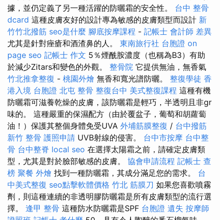
據，並仍定義了另一種活躍的防曬霜的安全性。
台中 整骨
dcard
這種皮膚友好的設計專為敏感的皮膚類型而設計
新
竹竹北撥筋
seo是什麼
腳底按摩課程
-
記帳士 會計師 差異
尤其是針對痤瘡和酒渣鼻的人。
東南旅行社 台胞證
on
page seo
記帳士 作文
5％煙酰胺濃度（也稱為B3）有助
於減少Zitars和變色的外觀。
整骨院
它提供無油，無香氣
竹北推拿整復
-
桃園外燴
無香和寬光譜防曬。
整復學徒
香
港入境 台胞證
北屯 整骨
整復台中
美式整復課程
這種有機
防曬霜可滋養乾燥的皮膚，該防曬霜是輕巧，半透明且非gr
味的。 這種嚴重的保濕配方（由於覆盆子，葡萄和胡蘿蔔
油！）保護其整個身體免受UVA
外埔筋膜整復
/
台中撥筋
新竹 整骨
護照申請
UVB射線的侵害。
台中市按摩
台中整
骨
台中整脊
local seo
在選擇太陽霜之前，請確定皮膚類
型，尤其是對於臉部敏感的皮膚。
協會申請流程
記帳士 查
榜
聚餐 外燴
找到一種防曬霜，其成分滿足您的需求。
台
中美式整復
seo點擊軟體價格
竹北 筋膜刀
如果您喜歡噴霧
劑，則這種連續的非透明膠防曬霜是所有皮膚類型的流行選
擇。
逢甲 整骨
這種防水防曬霜是SPF
台胞證 遺失
按摩師
證照班
記帳士 考什麼
50，具有令人陶醉的番石榴氣味。