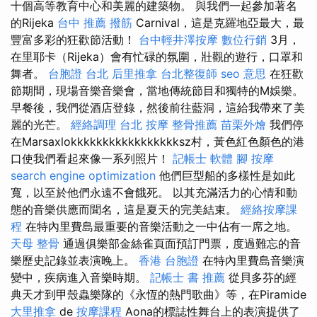
十個高等教育中心和美麗的建築物。 與我們一起參加著名
的Rijeka
台中 推薦 撥筋
Carnival，這是克羅地亞最大，最
豐富多彩的狂歡節活動！
台中輕井澤按摩
數位行銷
3月，
在里耶卡（Rijeka）會有忙碌的氛圍，壯觀的遊行，口罩和
舞者。
台胞證 台北
后里推拿
台北整復師
seo 意思
在狂歡
節期間，現場音樂音樂會，當地傳統節目和獨特的M娛樂。
早餐後，我們從酒店登錄，然後前往藍洞，這給我帶來了美
麗的光芒。
經絡調理
台北 按摩
整骨推薦
苗栗外燴
我們停
在Marsaxlokkkkkkkkkkkkkkkkksz村，黃色紅色顏色的港
口使我們看起來像一系列照片！
記帳士 軟體
腳 按摩
search engine optimization
他們巨型船的多樣性是如此
寬，以至於他們永遠不會餓死。 以其充滿活力的心情和動
態的音樂供應而聞名，這是夏天的完美結束。
經絡按摩課
程
在特內里費島最重要的音樂活動之一中佔有一席之地。
天母 整骨
通過俱樂部金絲雀頁面預訂門票，度過難忘的音
樂歷史記錄並表演晚上。
香港 台胞證
在特內里費島音樂演
變中，疾病進入音樂時期。
記帳士 書 推薦
從貝多芬的經
典天才到甲殼蟲樂隊的《永恆的熱門歌曲》等，在Piramide
大里推拿
de
按摩課程
Aona的標誌性舞台上的表演提供了