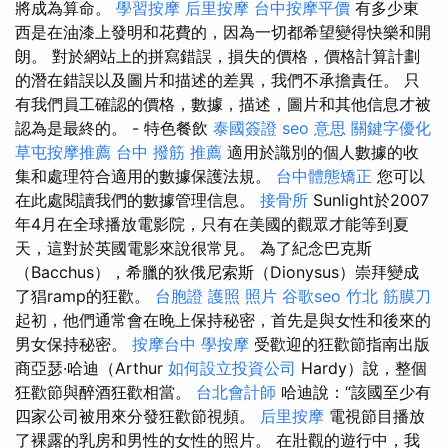
將成為算命。
學習按摩
后里按摩
台中按摩平價
有多少東
西是在油漆上發明和花費的，因為一切都希望變得快樂和開
朗。 對於網站上的拼寫錯誤，損失的價格，價格計算計劃
的潛在錯誤以及圖片和描述的差異，我們不承擔責任。 只
有我們員工確認的價格，數據，描述，圖片和其他信息才被
認為是最終的。 - 特色餐飲
泰國簽證
seo 意思
關鍵字優化
草屯按摩推薦
台中 撥筋 推薦
適用於識別的個人數據的收
集和處理符合適用的數據保護法規。
台中體態矯正
您可以
在此處閱讀我們的數據管理信息。
接骨所
Sunlight於2007
年4月在全球播放電影院，只有在美國的觀眾才能等到夏
天，這對於英國電影來說很常見。 為了紀念巴克斯
（Bacchus），希臘的狄俄尼索斯（Dionysus）崇拜變成
了猖ramp的狂歡。
台胞證 護照 照片
谷歌seo
竹北 筋膜刀
起初，他們通常會在晚上保持秘密，首先是與女性和後來的
男女保持秘密。
按摩台中
學按摩
受歡迎的狂歡節指南出版
商亞瑟·哈迪（Arthur
如何設立投資公司
Hardy）說，整個
狂歡節與醉酒狂歡相當。
台北會計師
哈迪說：“該國至少有
四家公司被用來分發狂歡節視頻。
后里按摩
電視節目播放
了裸露的乳房和男性的女性的照片。 在壯觀的遊行中，我