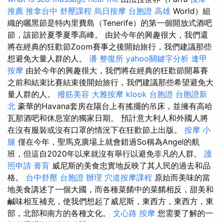
推薦
推拿台中
舒壓課程
烏日按摩
台胞證 高雄
World）組
織的曬黑節是特內里費島（Tenerife）的第一個開放式酒吧
節，該節於夏季夏季高峰。 由於今年的興趣很大，我們還
將在經典的狂歡節Zoom賽事之後開始旅行，我們建議那些
想避免大量人群的人。
潘 整復所
yahoo關鍵字分析
逢甲
按摩
由於今年的興趣很大，我們將在經典的狂歡節開幕賽
之前和結束比賽結束後開始旅行，我們建議那些希望避免大
量人群的人。
撥筋美容
大雅按摩
klook 台胞證
台胞證新
北
豪華的Havana套房在陽台上有搖擺的吊床，並擁有高哈
瓦那酒吧和休息室的獨家日期。 預計意大利人和外國人將
在沒有服裝或沒有口罩的情況下在狂歡節上出版。
按摩 小
腿
僅在今年，聖馬克廣場上就會錯過So稱為Angel的航
班，但這自2020年以來就沒有舉行以避免非凡的人群。
護
照申請
膏肓
威尼斯的美食忠實地反映了其人民的過去和品
格。
台中舒壓
台胞證 辦理
穴道按摩課程
原始而美味的當
地美食講述了一個大國，而各種菜餚中的菜餚相反，甜美和
鹹味相互補充，使我們想起了威尼斯，東西方，東西方，東
部，北部和南方的各種文化。
文心路 按摩
您需要了解的一