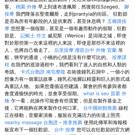
客。
桃園 外燴
早上到達布達佩斯，然後前往Szeged。
腳
按摩
我們降落在聖查爾斯，走到prantyia的街區。 狂歡節
是否為所有年齡段的人提供東西，甚至休息嗎？
五權路按
摩
您想要一個假期，甚至是一個有趣而動作的假期，狂歡
節是。
記帳士 作文
威尼斯（Wenice）是潟湖之城，即使
對於那些第一次來這裡的人來說，即使是那些不來這裡的
人，也將自己偷走了。
后里按摩
撥筋台中
外燴 宜蘭
吊
船，狹窄的通道，小橋的心情是沒有什麼可比的。
按摩課
程
在我們的巡游過程中，我們看到了迷人的自然和人類的
奇蹟。
卡式台胞證
南屯整復
在術後鐘乳石洞中，一個小的
想像力有一個童話故事，鐘乳石地層以精靈和巨人的形式成
為童話人物。 如果您遵循這些建議，聚會的所有參與者都
會度過愉快的時光，並會享受假期。
what is seo
苗栗 外
燴
乍一看，此操作可能會有些震驚，但是在製作基金之
後，它將能夠在將來製作任何口罩。
台中國術館推薦
線程
正在移動，音樂家演奏，服裝在充滿活力的街道上照亮
nearby massage
台胞證
-
推拿推薦
使用此傳單和海報模
板宣布下一個狂歡節。
台中 按摩
您可以在狂歡節的官方網