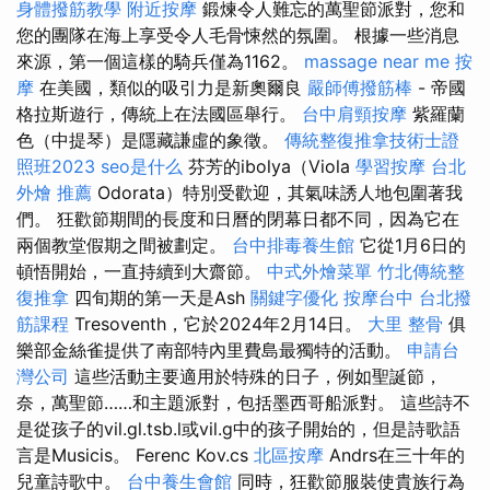
身體撥筋教學
附近按摩
鍛煉令人難忘的萬聖節派對，您和
您的團隊在海上享受令人毛骨悚然的氛圍。 根據一些消息
來源，第一個這樣的騎兵僅為1162。
massage near me
按
摩
在美國，類似的吸引力是新奧爾良
嚴師傅撥筋棒
- 帝國
格拉斯遊行，傳統上在法國區舉行。
台中肩頸按摩
紫羅蘭
色（中提琴）是隱藏謙虛的象徵。
傳統整復推拿技術士證
照班2023
seo是什么
芬芳的ibolya（Viola
學習按摩
台北
外燴 推薦
Odorata）特別受歡迎，其氣味誘人地包圍著我
們。 狂歡節期間的長度和日曆的閉幕日都不同，因為它在
兩個教堂假期之間被劃定。
台中排毒養生館
它從1月6日的
頓悟開始，一直持續到大齋節。
中式外燴菜單
竹北傳統整
復推拿
四旬期的第一天是Ash
關鍵字優化
按摩台中
台北撥
筋課程
Tresoventh，它於2024年2月14日。
大里 整骨
俱
樂部金絲雀提供了南部特內里費島最獨特的活動。
申請台
灣公司
這些活動主要適用於特殊的日子，例如聖誕節，
奈，萬聖節……和主題派對，包括墨西哥船派對。 這些詩不
是從孩子的vil.gl.tsb.l或vil.g中的孩子開始的，但是詩歌語
言是Musicis。 Ferenc Kov.cs
北區按摩
Andrs在三十年的
兒童詩歌中。
台中養生會館
同時，狂歡節服裝使貴族行為