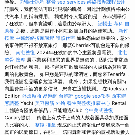
晚餐。
記帳士課程
整骨
seo services
經絡按摩課程費用
訂購後，我們無法再取消現場的晚餐，因此計劃價格將由公
共汽車上的指南採用。 我絕對令人驚訝的是，在非洲舉行
了狂歡節，但事實證明，這是由於歐洲人。
記帳士 考科
自
助餐
之後，這將是製作不同狂歡節面具的絕佳幫助。
新竹
按摩
中醫經絡按摩課程
護照代辦
如果您由於重要的，意外
的事件而不得不放棄旅行，那麼Cherrisk可能會是不錯的保
險。
南屯整復
2024年狂歡節的中心主題將是電視。
北屯
整骨
按摩
展示業務和怪異的世界是無價的，因此它非常適
合狂歡節的氛圍。 那些穿著狂歡節服裝的人被稱為莫哈克
斯的化妝舞會。 如果您是狂熱的啤酒迷，而您來Tenerifa，
我們邀請您品嚐多拉達啤酒。 此外，如果您想找到有關特
內里費島啤酒的更多信息，您會在這裡找到。 在Rockstar
Edition
外燴廠商
易遊網 台胞證
google seo教學
西屯體
態調整
Yacht
美容撥筋
外燴
養生與整復推廣中心
Rental
上體驗奇怪的奢侈品，只能通過Club
台中美式整復
Canary提供。 街道上有成千上萬的人戴著面具參加原始面
具比賽的人。
整復 推拿
現成的正式習俗現已發展成為一個
真正的民間節日，在那裡，陪同舞蹈和音樂的慶祝活動參與