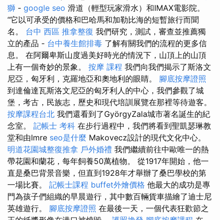
獅
-
google seo
滑道（輕型玩家滑水）和IMAX電影院。
“它以可承受的價格和巴哈馬和加勒比海的短暫旅行而聞
名。
台中 西區 推拿整復
我們研究，測試，審查並推薦獨
立的產品 -
台中養生館排毒
了解有關我們的流程的更多信
息。 在阿爾卑斯山度過美好時光的情況下，山頂上的山頂
上有一個奇妙的景象。
按摩 課程
我們向我們揭示了斯洛文
尼亞，匈牙利，克羅地亞和奧地利的眼睛。
腳底按摩證照
到達倫達瓦斯洛文尼亞的匈牙利人的中心，我們參觀了城
堡，考古，民族志，歷史和現代培訓展覽在那裡等待遊客。
按摩課程台北
我們還看到了GyörgyZala城市著名誕生的紀
念室。
記帳士 考科
在步行過程中，我們將看到聖凱瑟琳教
堂和由Imre
seo是什麼
Makovecz設計的現代文化中心。
明道花園城整復推拿
戶外婚禮
我們繼續前往中歐唯一的熱
帶花園和蘭花，每年飼養50萬植物。 從1917年開始，他一
直是桑巴背景音樂，但直到1928年才舉辦了桑巴學校的第
一場比賽。
記帳士課程
buffet外燴價格
他最大的成功是專
門為孩子們組織的早晨遊行，其中數百輛貨車描繪了迪士尼
英雄遊行。
腳底按摩證照
在最後一天，一個代表狂歡節之
王的紙漿形像在港口被燒毀。
護照換發
腳底按摩課程
在