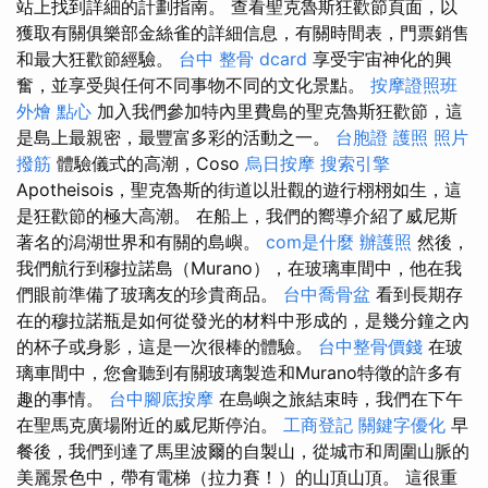
站上找到詳細的計劃指南。 查看聖克魯斯狂歡節頁面，以
獲取有關俱樂部金絲雀的詳細信息，有關時間表，門票銷售
和最大狂歡節經驗。
台中 整骨 dcard
享受宇宙神化的興
奮，並享受與任何不同事物不同的文化景點。
按摩證照班
外燴 點心
加入我們參加特內里費島的聖克魯斯狂歡節，這
是島上最親密，最豐富多彩的活動之一。
台胞證 護照 照片
撥筋
體驗儀式的高潮，Coso
烏日按摩
搜索引擎
Apotheisois，聖克魯斯的街道以壯觀的遊行栩栩如生，這
是狂歡節的極大高潮。 在船上，我們的嚮導介紹了威尼斯
著名的潟湖世界和有關的島嶼。
com是什麼
辦護照
然後，
我們航行到穆拉諾島（Murano），在玻璃車間中，他在我
們眼前準備了玻璃友的珍貴商品。
台中喬骨盆
看到長期存
在的穆拉諾瓶是如何從發光的材料中形成的，是幾分鐘之內
的杯子或身影，這是一次很棒的體驗。
台中整骨價錢
在玻
璃車間中，您會聽到有關玻璃製造和Murano特徵的許多有
趣的事情。
台中腳底按摩
在島嶼之旅結束時，我們在下午
在聖馬克廣場附近的威尼斯停泊。
工商登記
關鍵字優化
早
餐後，我們到達了馬里波爾的自製山，從城市和周圍山脈的
美麗景色中，帶有電梯（拉力賽！）的山頂山頂。 這很重