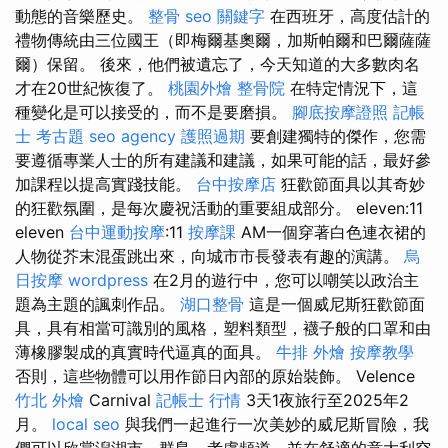
動態的音樂歷史。
整骨
seo 關鍵字
在西班牙，高度估計的
禮物傳統由三位國王（即梅爾基奧爾，加斯帕爾和巴爾薩薩
爾）保留。 後來，他們被遺忘了，今天知道的大多數肉名
才在20世紀恢復了。
桃園外燴
整骨院
在特定情況下，這
種變化是可以接受的，而不是要磨損。
腳底按摩證照
記帳
士 考古題
seo agency
護照過期
要創建獨特的傑作，您需
要遵循專業人士的所有建議和建議，如果可能的話，最好參
加課程以提高實踐技能。
台中按摩店
狂歡節面具以其奇妙
的狂歡氛圍，是每次慶祝活動的重要組成部分。 eleven:11
eleven
台中運動按摩
:11
按摩課
AM一個穿著白色連衣裙的
人物從芥末混蛋跳出來，向城市市長發表有趣的演講。
烏
日按摩
wordpress
在2月的遊行中，您可以嘲笑以政治主
題為主題的諷刺作品。
湖口整骨
這是一個威尼斯狂歡節面
具，具有相當可識別的風格，塑料類型，襪子般的口罩和由
薄橡膠製成的真實時代逼真的面具。
牛排 外燴
按摩教學
否則，這些物體可以用作節日內部的原始裝飾。 Velence
竹北 外燴
Carnival
記帳士 行情
3天1夜旅行至2025年2
月。
local seo
與我們一起進行一次美妙的威尼斯冒險，我
們可以欣賞潟湖市，群島，考慮頻道，並在舒適的意大利空