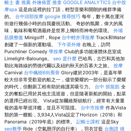
帳士 書 推薦
外燴佈置
推拿
GOOGLE ANALYTICS
台中按
摩spa
這是由這裡的拉丁語，輕型音樂和開朗的種群準備
的。
台中頭部按摩
google 搜尋技巧
每年，數十萬在運河
街遊行幾個小時的自我慶祝活動。 奇妙的氛圍，偉大的風
味，氣味和葡萄酒最終是世界上獨特而神奇的環境。
外埔
筋膜整復
Minigolff，Rope
台中輕井澤按摩
Track和Water
創建了一個新的運動場。
下午茶外燴
在晚上，訪問
Punchliner Comedy
學按摩
Club的多功能液體休息室或
Limelight-Balounge。
seo 是什麼
巴哈馬，古巴和其他加
勒比海路線的勞德代爾以及紐約秋天的百慕大之旅。
按摩
Carnival
台中楓樹6街喬骨
Glory建於2003年，是嘉年華
較大但非常受歡迎的船之一，儘管榮耀的一部分顯示了榮耀
的時代，但翻新工程有助於維護其吸引力。
台中 抓龍筋
全
文的餐點已用於其他主流巡遊，但是隨著新船的開始，點菜
的選擇已經出現。 Vista從加爾維斯頓航行，經常有大量重
複的嘉年華巡洋艦，並且不可阻擋。
台中市按摩
作為Vista
類的第一艘船，3,934人Vista設定了Horizo​​n（2018）和
Panorama（2019年底）的標準。
記帳士課程
這是Sky
seo教學
Ride（空氣懸浮的自行車），羽衣甘藍
台胞證 雄