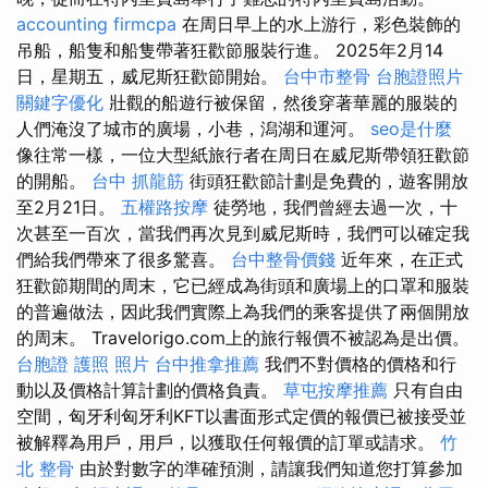
accounting firmcpa
在周日早上的水上游行，彩色裝飾的
吊船，船隻和船隻帶著狂歡節服裝行進。 2025年2月14
日，星期五，威尼斯狂歡節開始。
台中市整骨
台胞證照片
關鍵字優化
壯觀的船遊行被保留，然後穿著華麗的服裝的
人們淹沒了城市的廣場，小巷，潟湖和運河。
seo是什麼
像往常一樣，一位大型紙旅行者在周日在威尼斯帶領狂歡節
的開船。
台中 抓龍筋
街頭狂歡節計劃是免費的，遊客開放
至2月21日。
五權路按摩
徒勞地，我們曾經去過一次，十
次甚至一百次，當我們再次見到威尼斯時，我們可以確定我
們給我們帶來了很多驚喜。
台中整骨價錢
近年來，在正式
狂歡節期間的周末，它已經成為街頭和廣場上的口罩和服裝
的普遍做法，因此我們實際上為我們的乘客提供了兩個開放
的周末。 Travelorigo.com上的旅行報價不被認為是出價。
台胞證 護照 照片
台中推拿推薦
我們不對價格的價格和行
動以及價格計算計劃的價格負責。
草屯按摩推薦
只有自由
空間，匈牙利匈牙利KFT以書面形式定價的報價已被接受並
被解釋為用戶，用戶，以獲取任何報價的訂單或請求。
竹
北 整骨
由於對數字的準確預測，請讓我們知道您打算參加