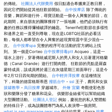
的傳統。
社團法人代辦費用
假日點適合希臘東正教日曆，
因此它們開始從其他狂歡節開始。
台中按摩店
除了傳統的
音樂，舞蹈和遊行外，尋寶活動是一個令人興奮的節目，在
此期間，來自朋友的團隊獲得了一張地圖，他們必須執行有
趣的任務以獲得彌補破譯的鑰匙。 Tenerife狂歡節在多樣性
和邊界之前一直受到尊敬，現在是LGBTQ社區的必看活
動，每個人都希望在令人興奮的超現實喧囂中至少混合一
次。
台中按摩spa
完整的程序可在活動的官方網站上找
到。 第一個是Corteo
台中按摩排毒ptt
Acqueo，這是一
場水上游行，穿著傳統威尼斯人的男人和女人沿著運河格蘭
德（Canal Grande）遊行打開肉體。 狂歡節的亮點是羅森
蒙特成員，該成員將於週三在灰燼星期三前面舉行，這是今
年2月12日四旬期的開始。
台中輕井澤按摩
在這種情況
下，科隆的德雷格斯蒂恩
撥筋台中
-
ssl
王子，農民和女孩
拔罐教學
-
烏日按摩
穿越城市。
外燴 宜蘭
奇觀使彩色形
狀和樂隊分發了糖果和花朵。 俱樂部金絲雀可以幫助組織
大型團體活動。
社團法人登記
例如，慶祝您的私人雙體船
的特殊日子，或為該團體專門為私人表演帶一個房間。
what is seo
massage near me
由法拉世界（Farra
按摩