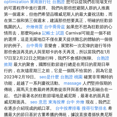
optimization
東南旅行社 台胞證
您可以從我們在現場支付
的可選程序中進行選擇。 我們向那些想避開人群的人推薦
第一個週末，但他們希望品嚐威尼斯人的最大慶祝活動，而
在第二個和第三個週末，建議那些想要真正，明確的狂歡節
氛圍的人。
外燴佈置
台中喬骨盆
如果您不想為狂歡節的心
情而去，那麼Rijeka
記帳士 試題
Carnival可能是一個不錯
的選擇，這是克羅地亞不僅在夏天提供難忘的體驗的一個很
好的例子。
台中喬骨
音樂會，展覽和一次宏偉的遊行等待
那些會說再見的人與里耶卡的冬天再見，所以當我們在1月
17日至2月22日之間旅行時，我們不會感到無聊。
台胞證
效期
最大的聚會，國際狂歡節遊行總是在周日的星期日舉
行的，在灰燼星期三之前，它是一個既不恰當的，因為它是
2023年2月19日。
seo是什麼
台胞證 桃園
確實非常獨特的
功能，超越了一系列慶祝活動。
massage
人們堅持假期的
傳統，羅馬天主教最終將異教徒崇拜與基督教色彩融合在一
起。 也許最著名的狂歡節場地是威尼斯，最著名的面具是
威尼斯面具。
seo 意思
東海按摩
台中 外燴
現在，我們正
在逐步介紹現成的紙口罩。
台中按摩排毒
搜尋引擎排名
希
臘最大的節日基於古董希臘的傳統，據說直接遵循狄奧尼斯