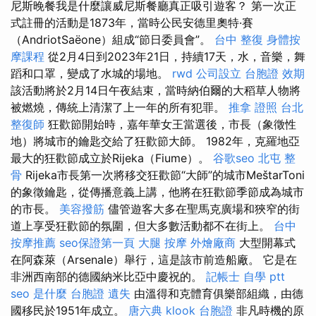
尼斯晚餐我是什麼讓威尼斯餐廳真正吸引遊客？ 第一次正
式註冊的活動是1873年，當時公民安德里奧特·賽
（AndriotSaëone）組成“節日委員會”。
台中 整復
身體按
摩課程
從2月4日到2023年21日，持續17天，水，音樂，舞
蹈和口罩，變成了水城的場地。
rwd
公司設立
台胞證 效期
該活動將於2月14日午夜結束，當時納伯爾的大稻草人物將
被燃燒，傳統上清潔了上一年的所有犯罪。
推拿 證照
台北
整復師
狂歡節開始時，嘉年華女王當選後，市長（象徵性
地）將城市的鑰匙交給了狂歡節大師。 1982年，克羅地亞
最大的狂歡節成立於Rijeka（Fiume）。
谷歌seo
北屯 整
骨
Rijeka市長第一次將移交狂歡節“大師”的城市MeštarToni
的象徵鑰匙，從傳播意義上講，他將在狂歡節季節成為城市
的市長。
美容撥筋
儘管遊客大多在聖馬克廣場和狹窄的街
道上享受狂歡節的氛圍，但大多數活動都不在街上。
台中
按摩推薦
seo保證第一頁
大腿 按摩
外燴廠商
大型開幕式
在阿森萊（Arsenale）舉行，這是該市前造船廠。 它是在
非洲西南部的德國納米比亞中慶祝的。
記帳士 自學 ptt
seo 是什麼
台胞證 遺失
由溫得和克體育俱樂部組織，由德
國移民於1951年成立。
唐六典
klook 台胞證
非凡時機的原