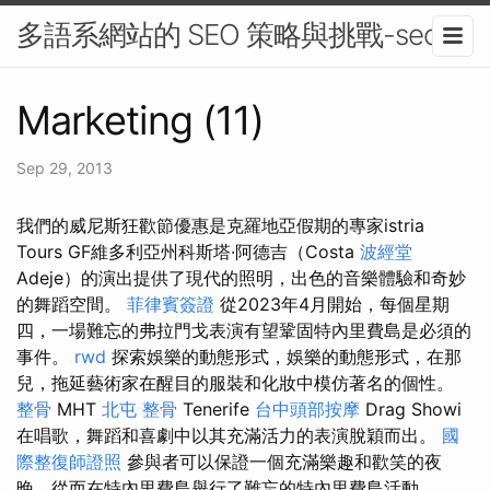
多語系網站的 SEO 策略與挑戰-seo
Marketing (11)
Sep 29, 2013
我們的威尼斯狂歡節優惠是克羅地亞假期的專家istria
Tours GF維多利亞州科斯塔·阿德吉（Costa
波經堂
Adeje）的演出提供了現代的照明，出色的音樂體驗和奇妙
的舞蹈空間。
菲律賓簽證
從2023年4月開始，每個星期
四，一場難忘的弗拉門戈表演有望鞏固特內里費島是必須的
事件。
rwd
探索娛樂的動態形式，娛樂的動態形式，在那
兒，拖延藝術家在醒目的服裝和化妝中模仿著名的個性。
整骨
MHT
北屯 整骨
Tenerife
台中頭部按摩
Drag Showi
在唱歌，舞蹈和喜劇中以其充滿活力的表演脫穎而出。
國
際整復師證照
參與者可以保證一個充滿樂趣和歡笑的夜
晚，從而在特內里費島舉行了難忘的特內里費島活動。