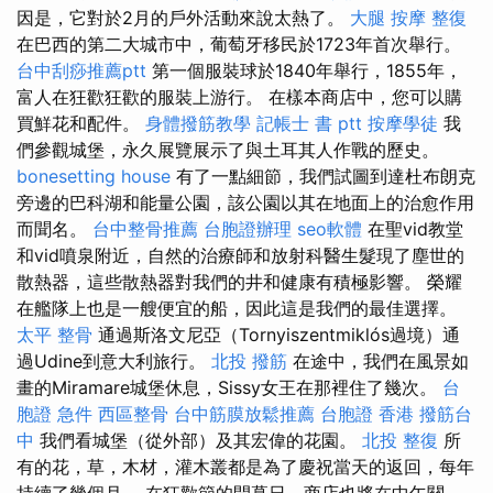
因是，它對於2月的戶外活動來說太熱了。
大腿 按摩
整復
在巴西的第二大城市中，葡萄牙移民於1723年首次舉行。
台中刮痧推薦ptt
第一個服裝球於1840年舉行，1855年，
富人在狂歡狂歡的服裝上游行。 在樣本商店中，您可以購
買鮮花和配件。
身體撥筋教學
記帳士 書 ptt
按摩學徒
我
們參觀城堡，永久展覽展示了與土耳其人作戰的歷史。
bonesetting house
有了一點細節，我們試圖到達杜布朗克
旁邊的巴科湖和能量公園，該公園以其在地面上的治愈作用
而聞名。
台中整骨推薦
台胞證辦理
seo軟體
在聖vid教堂
和vid噴泉附近，自然的治療師和放射科醫生髮現了塵世的
散熱器，這些散熱器對我們的井和健康有積極影響。 榮耀
在艦隊上也是一艘便宜的船，因此這是我們的最佳選擇。
太平 整骨
通過斯洛文尼亞（Tornyiszentmiklós過境）通
過Udine到意大利旅行。
北投 撥筋
在途中，我們在風景如
畫的Miramare城堡休息，Sissy女王在那裡住了幾次。
台
胞證 急件
西區整骨
台中筋膜放鬆推薦
台胞證 香港
撥筋台
中
我們看城堡（從外部）及其宏偉的花園。
北投 整復
所
有的花，草，木材，灌木叢都是為了慶祝當天的返回，每年
持續了幾個月。 在狂歡節的開幕日，商店也將在中午關