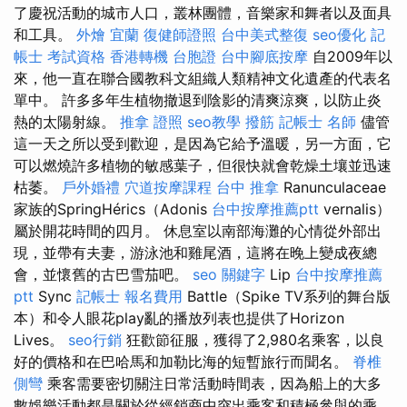
了慶祝活動的城市人口，叢林團體，音樂家和舞者以及面具
和工具。
外燴 宜蘭
復健師證照
台中美式整復
seo優化
記
帳士 考試資格
香港轉機 台胞證
台中腳底按摩
自2009年以
來，他一直在聯合國教科文組織人類精神文化遺產的代表名
單中。 許多多年生植物撤退到陰影的清爽涼爽，以防止炎
熱的太陽射線。
推拿 證照
seo教學
撥筋
記帳士 名師
儘管
這一天之所以受到歡迎，是因為它給予溫暖，另一方面，它
可以燃燒許多植物的敏感葉子，但很快就會乾燥土壤並迅速
枯萎。
戶外婚禮
穴道按摩課程
台中 推拿
Ranunculaceae
家族的SpringHérics（Adonis
台中按摩推薦ptt
vernalis）
屬於開花時間的四月。 休息室以南部海灘的心情從外部出
現，並帶有夫妻，游泳池和雞尾酒，這將在晚上變成夜總
會，並懷舊的古巴雪茄吧。
seo 關鍵字
Lip
台中按摩推薦
ptt
Sync
記帳士 報名費用
Battle（Spike TV系列的舞台版
本）和令人眼花play亂的播放列表也提供了Horizo​​n
Lives。
seo行銷
狂歡節征服，獲得了2,980名乘客，以良
好的價格和在巴哈馬和加勒比海的短暫旅行而聞名。
脊椎
側彎
乘客需要密切關注日常活動時間表，因為船上的大多
數娛樂活動都是關於從經銷商中突出乘客和積極參與的乘