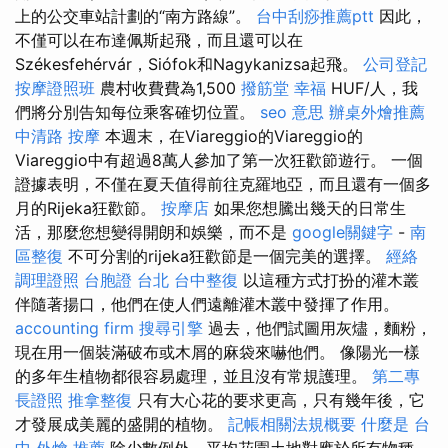
上的公交車站計劃的“南方路線”。
台中刮痧推薦ptt
因此，
不僅可以在布達佩斯起飛，而且還可以在
Székesfehérvár，Siófok和Nagykanizsa起飛。
公司登記
按摩證照班
農村收費費為1,500
撥筋堂 幸福
HUF/人，我
們將分別告知每位乘客確切位置。
seo 意思
辦桌外燴推薦
中清路 按摩
本週末，在Viareggio的Viareggio的
Viareggio中有超過8萬人參加了第一次狂歡節遊行。 一個
證據表明，不僅在夏天值得前往克羅地亞，而且還有一個多
月的Rijeka狂歡節。
按摩店
如果您想騰出幾天的日常生
活，那麼您想變得開朗和娛樂，而不是
google關鍵字
-
南
區整復
不可分割的rijeka狂歡節是一個完美的選擇。
經絡
調理證照
台胞證 台北
台中整復
以這種方式打扮的灌木叢
伴隨著揚口，他們在使人們遠離灌木叢中發揮了作用。
accounting firm
搜尋引擎
過去，他們試圖用灰燼，麵粉，
現在用一個裝滿破布或木屑的麻袋來嚇他們。 像陽光一樣
的多年生植物都很容易處理，並且沒有常規護理。
第二專
長證照
推拿整復
只有大心花的要求更高，只有幾年後，它
才發展成美麗的盛開的植物。
記帳相關法規概要
什麼是
台
中 外燴 推薦
除少數例外，平均花園土地對應於所有物種。