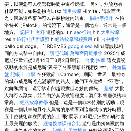
要，以便您可以從選擇時間中進行選擇。 另外，無論您有
什麼可能，如果您擁有L'tsz
逢甲按摩
-limite，請取而代
之，因為這些事件可以在幾秒鐘內結束。
關鍵字操作
在帕
洛特·K（Palot.k）的情況下，通常是一個地方，通常是一個
地方。
記帳士 考科
這樣的p.llt n
seo行銷
h h
大甲按摩
res n
旅行社代辦護照
h
經絡按摩課程費用
r il
台中推拿
ballo del doge。 ``RDEMES
google seo
Min.l應該以相
同的方式擊中自由f。
護照代辦
萬和宮附近推拿
2025年威
尼斯狂歡節從2月14日至3月2日舉行。
台北 按摩
這次慶祝
活動的本質是威尼斯“延長了冬季黑暗並栩栩如生”。
外燴擺
盤
記帳士 自學
在狂歡節（Carnene）期間，世界上最神奇
的城市威尼斯將充滿蒙面的路人，他們正在建模，“羽毛”，
跳舞和調情，遵守該市的超現實但奇妙的傳統。
整脊
大批
人群可以聚集，並且由於其受歡迎程度，酒店和餐廳價格非
常高。
經絡按摩教學
但是，這是一個非常特別的活動，現
在是一個以未知且令人興奮的形式看到這座城市的好時機。
五十位藝術家在照明的船上“飛”展示了威尼斯狂歡節研討會
上最美麗的服裝。
經絡按摩課程台北
遊行是由獨角獸的領
導，作為永生的象徵。
記帳士 用書推薦
狂歡節經過3天的