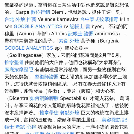
無嚴格的規範，當時這在日常生活中對他們來說是難以想像
的。 Carpe
數位行銷
Diem，也就是說，抓住了這一刻。
台北 外燴 推薦
Velence karnev.lra
台中泰式按摩排毒
k l.n
sen
GOOGLE ANALYTICS
rv
記帳士 書
nyes。 不錯的阿
穆里（Amuri）草部（Adonis
記帳士 證照
amurensis），
帶有非常裝飾性的葉子。
素食 外燴
葉子種（Bergenia
GOOGLE ANALYTICS
sp）屬於石樹林
（Saxifragaceae）家族，它們的開花時間是2月至5月。
推拿整骨
由於他們的大信件，他們也被稱為“大象耳朵”。
腳底按摩證照
有些物種是常綠植物，而另一些物種則在秋
天顏色鮮豔。
整復師證照
在太陽的射線加熱冬季冷的土壤
中，您很快就會恢復植物區系。 只有在春天最終移入所有
景觀時，蓬勃發展（多黴），葉片（腹膜）和大心花
（Dicentra
如何消除腳酸
Spectabilis）才流入花朵。 鳥鳴
叫，冬季茉莉花的令人驚嘆的氣味從花園裡淹沒了，然後將
灌木叢揮舞著。
推拿學徒
餐點外燴
巨大的橡樹在街道上排
成一列，富裕的造船廠，鑽頭和畢業生居住。
美容撥筋
記
帳士 考試 心得
我凝視著巨大的房屋，一塵不染的園景花園
和花壇。
台中按摩
台中精油按摩
狂歡節時期迫在眉睫，我