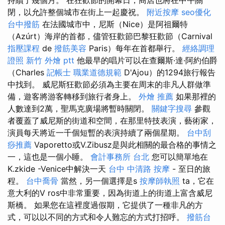
閉，以允許整個城市在街上一起慶祝。
附近按摩
seo優化
台中撥筋
在法國城市中，尼斯（Nice）是阿祖爾特
（Azúrt）海岸的首都，儘管狂歡節巴黎狂歡節（Carnival
指壓課程
de
撥筋美容
Paris）每年在首都舉行。
經絡調理
證照
新竹 外燴 ptt
他最早的唱片可以在查爾斯·達·阿約伯爵
（Charles
記帳士 職業道德規範
D'Ajou）的1294旅行報告
中找到。 威尼斯狂歡節必須為主要在周末的非凡人群做準
備，遊客將游客轉移到旅行者身上。
外燴 推薦
如果那裡的
人數達到2萬，聖馬克廣場將暫時關閉。
關鍵字搜尋
參觀
者覆蓋了威尼斯的街道和空間，在那里特技表演，藝術家，
演員每天將近一千個短暫的表演持續了兩個星期。
台中刮
痧推薦
Vaporetto或V.Zibusz是與此相關的最合格的事情之
一，這也是一個小睡。
會計事務所 台北
您可以簡單地在
K.zkide -Venice中解決一天
台中 中清路 按摩
- 至日的旅
程。
台中喬骨
當然，另一個選擇是s
按摩師執照
ta，它在
意大利的V ros中非常重要，因為街道上的街道上富含威尼
斯橋。 如果您在這裡度過假期，它提供了一種非凡的方
式，可以以不同的方式和令人難忘的方式打招呼。
撥筋台