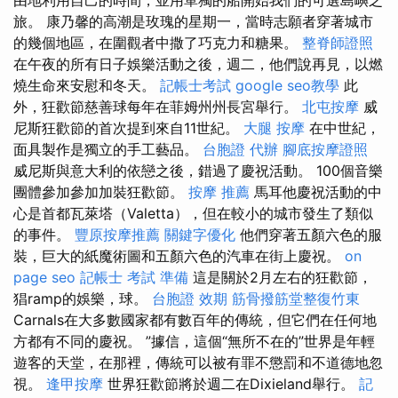
旅。 康乃馨的高潮是玫瑰的星期一，當時志願者穿著城市
的幾個地區，在圍觀者中撒了巧克力和糖果。
整脊師證照
在午夜的所有日子娛樂活動之後，週二，他們說再見，以燃
燒生命來安慰和冬天。
記帳士考試
google seo教學
此
外，狂歡節慈善球每年在菲姆州州長宮舉行。
北屯按摩
威
尼斯狂歡節的首次提到來自11世紀。
大腿 按摩
在中世紀，
面具製作是獨立的手工藝品。
台胞證 代辦
腳底按摩證照
威尼斯與意大利的依戀之後，錯過了慶祝活動。 100個音樂
團體參加參加加裝狂歡節。
按摩 推薦
馬耳他慶祝活動的中
心是首都瓦萊塔（Valetta），但在較小的城市發生了類似
的事件。
豐原按摩推薦
關鍵字優化
他們穿著五顏六色的服
裝，巨大的紙魔術圖和五顏六色的汽車在街上慶祝。
on
page seo
記帳士 考試 準備
這是關於2月左右的狂歡節，
猖ramp的娛樂，球。
台胞證 效期
筋骨撥筋堂整復竹東
Carnals在大多數國家都有數百年的傳統，但它們在任何地
方都有不同的慶祝。 ”據信，這個“無所不在的”世界是年輕
遊客的天堂，在那裡，傳統可以被有罪不懲罰和不道德地忽
視。
逢甲按摩
世界狂歡節將於週二在Dixieland舉行。
記