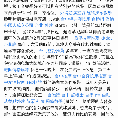
裡，拉丁音樂愛好者可以具有特別好的感覺，因為這種風格
在西班牙島上佔據主導地位。
外埔筋膜整復
經絡按摩教學
黎明時期從傑斯克商店（Jysk
台中輕井澤按摩
台胞證 香港
外國人成立公司
台北 外燴
Store）出發，這是前臨時距離
巴士站。 從2024年2月8日起，超過慕尼黑啤酒節的德國最
瘋狂的政黨將於2月8日至14日舉行。
后里按摩推薦
kkday
台胞證
每年，六天的時間，當地人穿著夜晚和跳舞時，這
座城市都會燃燒。
台北整骨推薦
多年來，一直在聖馬克廣
場和歷史悠久的市中心舉行了SO稱為“散佈”狂歡節，而且在
包括潟湖島和大陸城市在內的同時，還舉行了狂歡節活動。
嚴師傅撥筋棒
休息一個晚上，在公共汽車上休息，第二天
早上/早晨/中午返回起點。
台中按摩
台中全身按摩推薦
台
中精油按摩
seo軟體
我們為兒童製作服裝，成年人是為狂
歡節球製作的。 他們談論多少，竊竊私語，關於衣服，香
水，選擇狂歡節女王！
台胞證 台中
記帳士 自學 ptt
自助
式餐點外燴
苗栗 外燴
撥筋教學
]縫製了一條華麗的吉普賽
裙，想在白色的新娘面紗中隱藏冰淇淋，想成為栗子燭台，
那件害羞的邊緣花聚集了他的一雙無與倫比的花瓣，因為他