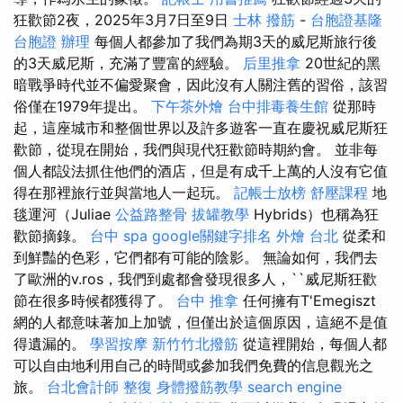
狂歡節2夜，2025年3月7日至9日
士林 撥筋
-
台胞證基隆
台胞證 辦理
每個人都參加了我們為期3天的威尼斯旅行後
的3天威尼斯，充滿了豐富的經驗。
后里推拿
20世紀的黑
暗戰爭時代並不偏愛聚會，因此沒有人關注舊的習俗，該習
俗僅在1979年提出。
下午茶外燴
台中排毒養生館
從那時
起，這座城市和整個世界以及許多遊客一直在慶祝威尼斯狂
歡節，從現在開始，我們與現代狂歡節時期約會。 並非每
個人都設法抓住他們的酒店，但是有成千上萬的人沒有它值
得在那裡旅行並與當地人一起玩。
記帳士放榜
舒壓課程
地
毯運河（Juliae
公益路整骨
拔罐教學
Hybrids）也稱為狂
歡節摘錄。
台中 spa
google關鍵字排名
外燴 台北
從柔和
到鮮豔的色彩，它們都有可能的陰影。 無論如何，我們去
了歐洲的v.ros，我們到處都會發現很多人，``威尼斯狂歡
節在很多時候都獲得了。
台中 推拿
任何擁有T'Emegiszt
網的人都意味著加上加號，但僅出於這個原因，這絕不是值
得遺漏的。
學習按摩
新竹竹北撥筋
從這裡開始，每個人都
可以自由地利用自己的時間或參加我們免費的信息觀光之
旅。
台北會計師
整復
身體撥筋教學
search engine