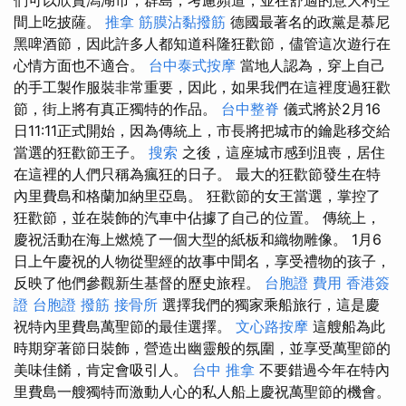
間上吃披薩。
推拿
筋膜沾黏撥筋
德國最著名的政黨是慕尼
黑啤酒節，因此許多人都知道科隆狂歡節，儘管這次遊行在
心情方面也不適合。
台中泰式按摩
當地人認為，穿上自己
的手工製作服裝非常重要，因此，如果我們在這裡度過狂歡
節，街上將有真正獨特的作品。
台中整脊
儀式將於2月16
日11:11正式開始，因為傳統上，市長將把城市的鑰匙移交給
當選的狂歡節王子。
搜索
之後，這座城市感到沮喪，居住
在這裡的人們只稱為瘋狂的日子。 最大的狂歡節發生在特
內里費島和格蘭加納里亞島。 狂歡節的女王當選，掌控了
狂歡節，並在裝飾的汽車中佔據了自己的位置。 傳統上，
慶祝活動在海上燃燒了一個大型的紙板和織物雕像。 1月6
日上午慶祝的人物從聖經的故事中聞名，享受禮物的孩子，
反映了他們參觀新生基督的歷史旅程。
台胞證 費用
香港簽
證 台胞證
撥筋
接骨所
選擇我們的獨家乘船旅行，這是慶
祝特內里費島萬聖節的最佳選擇。
文心路按摩
這艘船為此
時期穿著節日裝飾，營造出幽靈般的氛圍，並享受萬聖節的
美味佳餚，肯定會吸引人。
台中 推拿
不要錯過今年在特內
里費島一艘獨特而激動人心的私人船上慶祝萬聖節的機會。