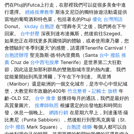
們在Ptuj的Futca上行走，在那裡我們可以從很多美食中進
行選擇。
經絡按摩教學
斯洛文尼亞的獨特旅遊活動還提供
當地的葡萄酒和特色菜，包括著名的Ptuji
優化 台灣用語
Donut。
kkday 台胞證
在“埋葬冬天”之後，我們將在下午
回家。
台中舒壓
深夜到達布達佩斯，然後前往Szeged。
如果您正在尋找更多異國情調的體驗，或者使用康乃馨，您
會體驗到“冬季到夏天”的感覺，請選擇Tenerife Carnival！
台胞證辦理
聖克魯斯·德·特內里費島（Santa
台中 撥筋 推
薦
Cruz de
台中西屯按摩
Tenerife）是世界第二大狂歡
節，因此這是加那利群島的雙胞胎城市里約熱內盧。 我們
從能量開始到馬里博爾，下午在下午到達。 馬里博
（Maribor）還是歐洲的一個文化城市，是市中心中世紀城
堡，大教堂和市政廳的400年
竹北整脊
-
記帳士 放榜
年
齡-OLD SZ。
台中 推拿
並獲得每月的通訊，我們是最好的
高質量圖片。
按摩師執照
根據選定的出發地點和時間出
發，休息一個晚上。
網路行銷
在星期六早上，到達蓬塔·薩
比奧尼（Punta Sabbioni），然後航行到聖馬克廣場（St.
台中 撥筋
Mark Square）。
台胞證 雄獅
每個人都可以自
由地利用自己的時間，並用單獨的船開始我們的可選島嶼之