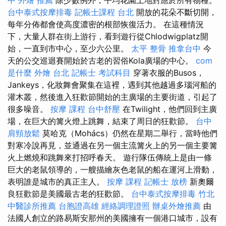
台中泰式按摩排毒
記帳士課程 台北
開放的花朵不斷切開，
每年分佈都會使高度濃密的根部恢復活力。 在這種情況
下，大量人群在街上游行，看到遊行從Chlodwigplatz開
始，一直到市中心，至少六公里。
太平 整骨
推拿台中
今
天的公交巡迴賽開始於古老的習俗Kola廣場的中心。
com
是什麼
外燴 台北
記帳士 考試科目
穿著衣服的Busos，
Jankeys，化妝舞會聚集在這裡，遇到其他越過多瑙河船的
灌木叢，然後進入狂歡節開始的主廣場的主要街道，引起了
很多噪音。
按摩 課程
台中舒壓
在Twilight，他們回到主廣
場，在巨大的篝火燈上跳舞，結束了周日的狂歡節。
台中
肩頸放鬆
莫哈克（Mohács）仍然在星期二舉行，當時他們
對寒冷說再見，並通過在另一個主流篝火上的另一個主要篝
火上燃燒和跳舞來打招呼春天。 遊行隊伍傳統上是由一條
巨大的老鼠領導的，一艘描繪灰色老鼠的船在運河上滑動，
表明誰是城市的真正主人。
按摩 課程
記帳士 放榜
新奧爾
良狂歡節是美國最古老的狂歡節。
台中泰式按摩排毒
竹北
中醫診所推薦
台胞證高雄
經絡調理證照
辦桌外燴推薦
由
法國人創立的路易斯安那州的美國擁有一個港口城市，設有