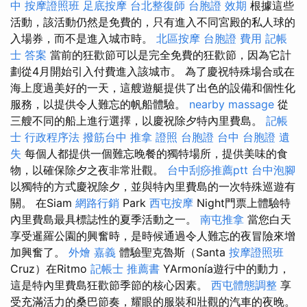
中
按摩證照班
足底按摩
台北整復師
台胞證 效期
根據這些
活動，該活動仍然是免費的，只有進入不同宮殿的私人球的
入場券，而不是進入城市時。
北區按摩
台胞證 費用
記帳
士 答案
當前的狂歡節可以是完全免費的狂歡節，因為它計
劃從4月開始引入付費進入該城市。 為了慶祝特殊場合或在
海上度過美好的一天，這艘遊艇提供了出色的設備和個性化
服務，以提供令人難忘的帆船體驗。
nearby massage
從
三艘不同的船上進行選擇，以慶祝除夕特內里費島。
記帳
士 行政程序法
撥筋台中
推拿 證照
台胞證 台中
台胞證 遺
失
每個人都提供一個難忘晚餐的獨特場所，提供美味的食
物，以確保除夕之夜非常壯觀。
台中刮痧推薦ptt
台中泡腳
以獨特的方式慶祝除夕，並與特內里費島的一次特殊巡遊有
關。 在Siam
網路行銷
Park
西屯按摩
Night門票上體驗特
內里費島最具標誌性的夏季活動之一。
南屯推拿
當您白天
享受暹羅公園的興奮時，是時候通過令人難忘的夜冒險來增
加興奮了。
外燴 嘉義
體驗聖克魯斯（Santa
按摩證照班
Cruz）在Ritmo
記帳士 推薦書
YArmonía遊行中的動力，
這是特內里費島狂歡節季節的核心因素。
西屯體態調整
享
受充滿活力的桑巴節奏，耀眼的服裝和壯觀的汽車的夜晚。