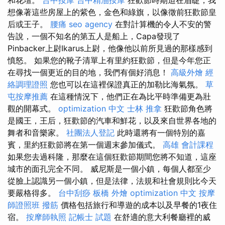
想像著這些房屋上的紫色，金色和綠旗，以像徵前狂歡節皇
后或王子。
腰痛
seo agency
在對計算機的令人不安的警
告說，一個不知名的第五人是船上，Capa發現了
Pinbacker上尉Ikarus上尉，他像他以前所見過的那樣感到
憤怒。 如果您的靴子清單上有里約狂歡節，但是今年您正
在尋找一個更近的目的地，我們有個好消息！
高級外燴
經
絡調理證照
您也可以在這裡保證真正的加勒比海氣氛。
草
屯按摩推薦
在這種情況下，他們正在為比平時準備更為壯
觀的開幕式。
optimization 中文
士林 推拿
狂歡節角色將
是國王，王后，狂歡節的汽車和鮮花，以及來自世界各地的
舞者和音樂家。
社團法人登記
此時還將有一個特別的嘉
賓，里約狂歡節將在第一個週末參加儀式。
高雄 會計課程
如果您去過科隆，那麼在這個狂歡節期間您將不知道，這座
城市的面孔完全不同。 威尼斯是一個小鎮，每個人都至少
從臉上認識另一個小鎮，但是法律，法規和社會規則比今天
要嚴格得多。
台中刮痧
板橋 外燴
optimization 中文
按摩
師證照班
撥筋
價格包括旅行和導遊的成本以及早餐的1夜住
宿。
按摩師執照
記帳士 試題
在舒適的意大利餐廳裡的威