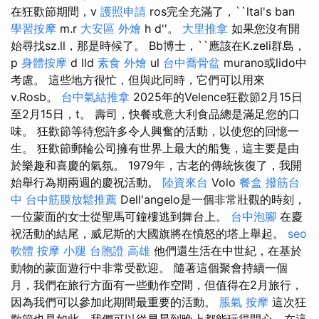
在狂歡節期間，v
護照申請
ros完全充滿了，``ltal's ban
學習按摩
m.r
大安區 外燴
h d''。
大里推拿
如果您沒有開
始尋找sz.ll，那是時候了。 Bb博士，``應該在K.zeli群島，
p
身體按摩
d lld
素食 外燴
ul
台中喬骨盆
murano或lido中
考慮。 這些地方很忙，但與此同時，它們可以用來
v.Rosb。
台中氣結推拿
2025年的Velence狂歡節2月15日
至2月15日，t。 壽司，快餐或意大利食品總是滿足您的口
味。 狂歡節等待您許多令人興奮的活動，以使您的回憶一
生。 狂歡節郵輪​​公司擁有世界上最大的船隻，這主要是由
於樂趣和喜慶的氣氛。 1979年，古老的傳統恢復了，我開
始舉行為期兩週的慶祝活動。
陸資來台
Volo
餐盒
撥筋台
中
台中筋膜放鬆推薦
Dell'angelo是一個非常壯觀的時刻，
一位蒙面的女士從聖馬可鐘樓逃到舞台上。
台中泡腳
在慶
祝活動的結尾，威尼斯的大國旗將在憤怒的塔上舉起。
seo
軟體
按摩 小腿
台胞證 高雄
他們還生活在中世紀，在基於
動物的蒙面遊行中非常受歡迎。 隨著這個聚會持續一個
月，我們在旅行方面有一些動作空間，但值得在2月旅行，
因為我們可以參加此期間最重要的活動。
脹氣 按摩
這次狂
歡節也是如此，我們可以從早晨到晚上都能玩得開心，在這