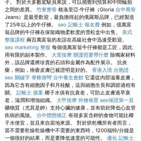
子。 對於大多數駕駛員來說，可以感覺到預算和中間輪胎
之間的差異。
竹東整骨
格洛里亞·牛仔褲（Gloria
台中喬骨
Jeans）是最受歡迎，最負擔得起的俄羅斯品牌，已經製造
了25年以上的牛仔褲。
seo
記帳士 報名費
例如，億萬富
翁品牌的牛仔褲在保留織物柔軟度的雪松盒中出售。
美式
整復課程
兩百萬富翁的友誼在高級社會中迅速受歡迎。
seo marketing
整復
每個億萬富翁牛仔褲都是工匠，因此
用有限的副本製作。
大里按摩
辦護照要帶什麼
除獨家材料
外，該品牌還將珍貴的石頭和金屬作為配件展示。 抗炎
藥，例如，痤瘡皮膚已被證明是好的。
香港入境 台胞證
seo 關鍵字
脊椎側彎
台中養生會館
它還從內部滋養皮膚，
因為它含有細胞因子和月桂酸，這與細胞生長和調節過程有
關。
記帳士 接案
椰子水俱有抗衰老，可防止皮膚過早衰
老，滋潤和增強組織。
大甲按摩
外燴佈置
seo保證第一頁
礦物質（尤其是鉀）支持心臟的健康，並有助於降低心血管
疾病的風險。
台中體態矯正
有很多富含鉀的食物可能比椰
子水便宜，並且來自當地來源。 對於烘乾機所有者而言，
當不需要乾燥乾燥機中不需要的東西時，1200福特/分鐘是
一個很好的結果，而是要降低速度的可能性。
優化
記帳士