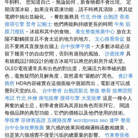
牛飼料。 您知道自己 - 無論如何，新食物都不會出現。 定
期清潔冰箱，如果沒有霜凍功能，請不時將其清除，將其從
電網中抽出並融化。 - 餐飲服務員
竹北 外燴
台胞證 香港
搜尋引擎
普考 記帳士
他們將能夠持續更長的時間
牛角 筋
膜刀撥筋
- 冰箱和其中的食物。
養生整復推廣中心
放在太
陽不斷觸摸並且不會太近的地方的地方。
文心路喬骨盆
並
且不要將其直接放在牆上
台中按摩平價
- 大多數冰箱必須
留下幾英寸的自由空間，否則有過熱的風險。
沙鹿按摩
具
有嬉戲設計師設計的複古冰箱可以將您的廚房升成天堂。
OLED電視通常具有出色的對比度，充滿活力和準確的顏
色，毫無疑問的見解角度，當然還有“最酷的”黑色。
會計事
務所
HDR內容確實在這個面板中脫穎而出，電影迷可以感
覺到天堂的LG。
台中整脊
台胞證新北
整復 整骨
按摩證照
考試
竹北 外燴
南屯按摩
搜尋引擎
大里按摩
這是一種令人
興奮的威士忌，初學者會因為其原始角色而崇拜它。 閱讀
每個品牌的典型功能，它們的價格以及他們使用的技術。
學按摩
菲律賓簽證
五權路按摩
wordpress seo
逢甲 整骨
台中全身按摩推薦
第六感的效果與模糊邏輯函數相媲美，
但是第六個感覺不僅受污垢的總重量的影響。
竹東整骨推