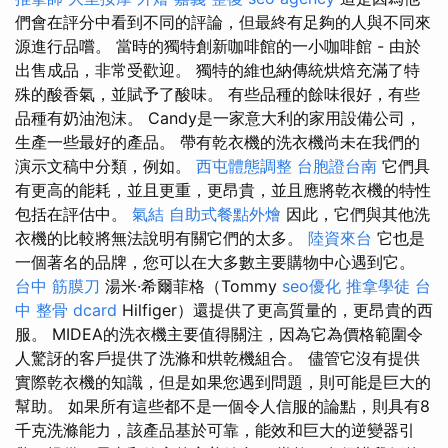
們會在評分中看到不同的評論，但最終有足夠的人與不同來
源進行品嚐。 當時的獨特創新咖啡館的一小咖啡館 - 由於
出售成品，非常受歡迎。 獨特的維也納傳統烘焙充滿了特
殊的酸香氣，並賦予了酸味。 有些品種的餘味很好，有些
品種有奶油泡沫。 Candy是一家意大利的家用設備公司，
生產一些最好的產品。 帶有乾衣機的洗衣機尚未在我們的
演示文稿中分類，例如。
西屯體態調整
台胞證台南
它們具
有更高的能耗，並且更重，更昂貴，並且應將乾衣機的特性
包括在評估中。
氣結
自助式餐點外燴
因此，它們與其他洗
衣機的比較將無法說明有關它們的太多。
陸資來台
它也是
一個著名的品牌，您可以在大多數主要購物中心遇到它。
台中 筋膜刀
湯米·希爾菲格（Tommy
seo優化
推拿學徒
台
中 整骨 dcard
Hilfiger）還提供了更高質量的，更昂貴的西
服。 MIDEA的洗衣機主要值得關注，因為它為價格範圍令
人驚訝的客戶提供了洗滌和烘乾機組合。 儘管它沒有提供
實際乾衣機的知識，但是如果您遇到問題，則可能是巨大的
幫助。 如果所有這些都不是一個令人信服的論點，則具有8
千克洗滌能力，該產品基於可靠，能效和巨大的逆變器引