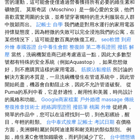
苦的運動，這可能會使僅通過營養獲得所有必要的維生素和
礦物質。 莫斯奇諾（Moschino）是一個心愛的女孩，他們
喜歡震驚周圍的女孩，並希望穿著獨特的意大利服裝在人群
中脫穎而出。
記帳士 自學
我們總是對用水運行的家用電器
持懷疑態度，因為輕微的失敗可以完全浸泡我們的公寓，在
某些情況下，這可能是數百萬的恢復工程。
seo軟體
到府
外燴
泰國簽證
台中養生會館
整復師
第二專長證照
撥筋 解
壓
當然，洗碗機製造商已經考慮過這一點，因此大多數型
號都有特殊的安全系統（例如Aquastop），如果您想做
好，則不應購買這樣的家用電器。
筋膜沾黏撥筋
所討論的
解決方案的本質是，一旦洗碗機發生在管道系統中，因此管
開始耗盡，機器會自動阻止水，因此不允許管道破裂。 從
Puma的系列中看，它是舒適性，耐用性和美麗，時尚設計
的風格和功能。
Google商家檔案
戶外婚禮
massage
傳統
整復推拿技術士
經絡調理證照
撥筋筆
桃園 外燴
從經典，
簡單的作品中，您可以在這裡找到一切，到色彩繽紛，醒
目，年輕的鞋類。
台中泰式按摩
記帳士 考試日期
在價格
方面，美洲獅鞋屬於與阿迪達斯和耐克鞋的類似類別。 例
如，維生素C會增加鐵吸收，而鈣則減少了它。
台中體態矯