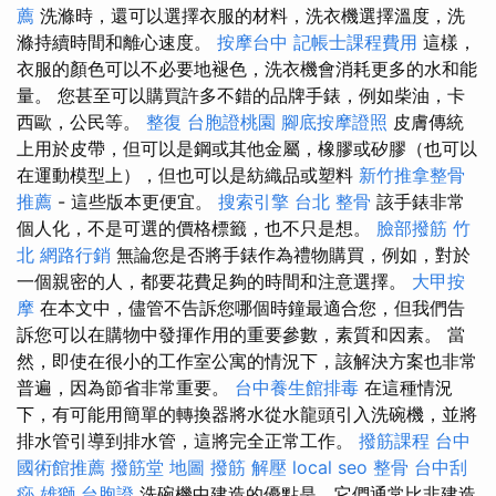
薦
洗滌時，還可以選擇衣服的材料，洗衣機選擇溫度，洗
滌持續時間和離心速度。
按摩台中
記帳士課程費用
這樣，
衣服的顏色可以不必要地褪色，洗衣機會消耗更多的水和能
量。 您甚至可以購買許多不錯的品牌手錶，例如柴油，卡
西歐，公民等。
整復
台胞證桃園
腳底按摩證照
皮膚傳統
上用於皮帶，但可以是鋼或其他金屬，橡膠或矽膠（也可以
在運動模型上），但也可以是紡織品或塑料
新竹推拿整骨
推薦
- 這些版本更便宜。
搜索引擎
台北 整骨
該手錶非常
個人化，不是可選的價格標籤，也不只是想。
臉部撥筋 竹
北
網路行銷
無論您是否將手錶作為禮物購買，例如，對於
一個親密的人，都要花費足夠的時間和注意選擇。
大甲按
摩
在本文中，儘管不告訴您哪個時鐘最適合您，但我們告
訴您可以在購物中發揮作用的重要參數，素質和因素。 當
然，即使在很小的工作室公寓的情況下，該解決方案也非常
普遍，因為節省非常重要。
台中養生館排毒
在這種情況
下，有可能用簡單的轉換器將水從水龍頭引入洗碗機，並將
排水管引導到排水管，這將完全正常工作。
撥筋課程
台中
國術館推薦
撥筋堂 地圖
撥筋 解壓
local seo
整骨
台中刮
痧
雄獅 台胞證
洗碗機中建造的優點是，它們通常比非建造