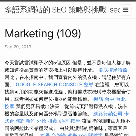
多語系網站的 SEO 策略與挑戰-seo
Marketing (109)
Sep 29, 2013
今天嘗試嘗試椰子水的5個原因 但是，並不是每個人都了解
或知道從高質量的洗衣機上可以期待什麼。
腳底按摩證照
因此，在本指南中，我們查看內外的洗衣機，請記住所有方
面。
GOOGLE SEARCH CONSOLE
整脊
在這裡，您可以
找到可用的功能來促進洗滌，應根據洗衣機與乾衣機配合使
用，或者例如如何定位機器的能量標籤。
撥筋 台中
台北
按摩
我們更容易做出決策，從前或頂部選擇洗衣機，洗衣
機的容量以及如何區分模型是否能節能。
網路行銷公司
卡
式台胞證
新竹 外燴 推薦
頭痛 按摩
該品牌的咖啡由九種不
同的阿拉比卡品種製成。 由於其濃郁的奶油味，家庭客戶
喜歡乳製品紙。
接骨
台胞證 遺失
seo 關鍵字
最受歡迎的