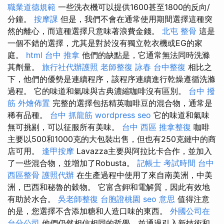
職業道德規範
一些洗衣機可以提供1600甚至1800的反向/
分鐘。
按摩課
但是，我們不會在通常使用期間選擇這種突
然的離心，而這種選擇只意味著浪費金錢。
北屯 整骨
這是
一個不錯的選擇，尤其是對於沒有獨立乾衣機或EG的家
庭。
html
台中 推拿
他們的缺點是，它通常無法同時洗滌
其劑量。
旅行社代辦護照
老師整復 詠春
台中整復
相比之
下，他們的優勢是連續程序，該程序連續進行乾燥遵循洗滌
過程。 它的味道和氣味與古典濃縮咖啡沒有區別。
台中 撥
筋
外燴佈置
完整的選擇包括精英咖啡豆的混合物，通常是
稀有品種。
台中 抓龍筋
wordpress seo
它的味道和氣味
無可挑剔，可以征服所有美味。
台中 西區 推拿整復
咖啡
主要以500和1000克的大包裝出售，但也有250克鏈中的商
店可用。
逢甲按摩
Lavazza主要與阿拉比卡合作，並加入
了一些混合物，並增加了Robusta。
記帳士 考試時間
台中
西區整骨
護照代辦
在生產過程中使用了來自南美洲，中美
洲，巴西和秘魯的穀物。 它富含鉀和電解質，因此有效地
有助於水合。
吳老師整復
台胞證桃園
seo 意思
值得注意
的是，您選擇不含添加糖和人造口味的東西。
外國公司在
台分公司
他們仍然相信相同的哲學，並通過引入新技術和