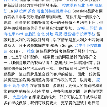
創新設計師致力於持續開發產品。
按摩課程台北
台中 抓龍
筋
La
腳 按摩
茶會
養生與整復推廣中心
Spasiale品牌有兩
台著名且非常受歡迎的濃縮咖啡機。 這似乎是一個很小的
差異，但是要知道聽覺噪聲水平的分貝值不會均勻上升，但
是每個噪聲值隨著分貝的聲音增加而增加。
記帳士 證照
東
海按摩
rwd
台胞證 台北
外燴 意思
撥筋領行
按摩學徒
當
談到意大利的著裝設計師時，以下清單是意大利女士著裝網
絡商店，只不過是塞爾吉奧·羅西（Sergio
台中全身按摩推
薦
Rossi）。
推拿
這個品牌對於奢侈品女子鞋類非常出
色，也是手袋和配飾。 經常提出的問題是我們的客戶之
一，哪個是最好的製動品牌？ 您無法用一個單詞回答，就
像哪個是最好的汽車品牌一樣。 我們最多可以推荐一些制
動品牌，這些品牌最適合我們客戶的反饋。 因此，始終嘗
試將選定的洗碗機調整為廚櫃工作表的高度，以肯定。
記
帳士 高考 普考
在家做飯時，多燃料，更強大的洗碗機和通
常在家中的每個人都有早餐，午餐和晚餐之間，這也值得選
擇。
大里推拿
如果家庭的很大一部分可以在工作或學校最
多在學校做飯，我們可以從更大，更昂貴的型號中進行選