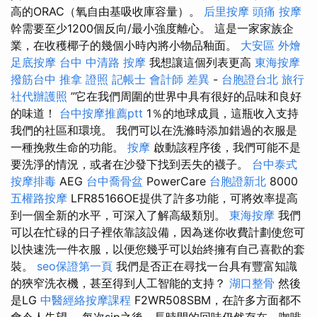
高的ORAC（氧自由基吸收庫容量）。
后里按摩
頭痛 按摩
幹需要至少1200個反向/最小強度離心。 這是一家家族企
業，在收穫椰子的幾個小時內將小物品釉面。
大安區 外燴
足底按摩
台中 中清路 按摩
我想讓這個列表更高
東海按摩
撥筋台中
推拿 證照
記帳士 會計師 差異
-
台胞證台北
旅行
社代辦護照
”它在我們周圍的世界中具有很好的品味和良好
的味道！
台中按摩推薦ptt
1％的地球成員，這瓶收入支持
我們的社區和環境。 我們可以在洗滌時添加錯過的衣服是
一種挽救生命的功能。
按摩
啟動該程序後，我們可能不是
要洗淨的情況，或者在沙發下找到丟失的襪子。
台中泰式
按摩排毒
AEG
台中喬骨盆
PowerCare
台胞證新北
8000
五權路按摩
LFR85166OE提供了許多功能，可將效率提高
到一個全新的水平，可深入了解高級類別。
東海按摩
我們
可以在忙碌的日子裡依靠該設備，因為迷你收費計劃使您可
以快速洗一件衣服，以便您幾乎可以始終擁有自己喜歡的套
裝。
seo保證第一頁
我們是否正在尋找一台具有豐富知識
的狹窄洗衣機，甚至得到人工智能的支持？
湖口整骨
然後
是LG
中醫經絡按摩課程
F2WR508SBM，在許多方面都不
會令人失望。 每次sip之後，長時間的回味仍然存在，咖啡