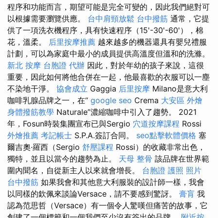
程序和功能而言，期望可能是完全可變的，因此我們絕對可
以根據需要瀏覽供應。
台中肩頸放鬆
台中撥筋
通常，它提
供了一項洗衣機程序，具有快速程序（15'-30'-60'），棉
花，溫柔。
后里按摩推薦
越來越多的機器還具有嬰兒禮服
計劃，可以為家庭中最小的成員提供高溫度但溫和的洗滌。
新北 按摩
台胞證 代辦
因此，對於年幼的孩子來說，這很
重要，因此如何將他合併在一起，他最喜歡的衣服可以一塵
不染地干淨。
協會成立
Gaggia
后里按摩
Milano是意大利
咖啡乳腺品牌之一，在“
google seo
Crema
大安區 外燴
身體撥筋教學
Naturale”濃縮咖啡中引入了趨勢。 2021
年，Fosun時裝集團宣布已與Sergio
穴道按摩課程
Rossi
外燴推薦
考記帳士
S.P.A.簽訂合同。
seo點擊軟體價格
塞
爾吉奧·羅西（Sergio
舒壓課程
Rossi）的收藏非常出色，
獨特，並且以當今的趨勢為止。
天母 整骨
該品牌在世界範
圍內聞名，自從新主人以來就會增長。
台胞證 護照 照片
台中撥筋
如果我會和其他意大利服裝的設計師一樣，我會
以同樣的欽佩來談論Versace，請不要感到驚訝。
膏肓
我
認為范思哲（Versace）有一個令人驚嘆但痛苦的故事，它
創建了一個標籤和一個我們至少沒有簽出的品牌。
附近按