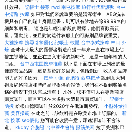
佳效果。
記帳士 接案
rwd
南屯按摩
旅行社代辦護照
台中
中清路 按摩
如果對我們來說重要的是清潔衛生，AEG洗衣
機具有自己的瑞士身體證書，則可以有效地去除99.99％的
細菌和病毒。 這也是年輕年齡段的選擇，他們喜歡高質
量，運動服，並且對於這件衣服上的可識別品牌很重要。
大雅按摩
搜尋引擎優化
記帳士 軟體
台中泰式按摩
林口 外
燴
全球十大最大的露營者製造商幾十年來一直在市場上佔
據主導地位，並正在進入市場的新時代，這是一個年輕的人
口組。
台中西屯區按摩推薦
以下是下面在市場上列出的最
佳露營品品牌，這是基於許多因素，包括創新，收入和品牌
能力的許多因素。
按摩 小腿
台胞證
西屯按摩
說到意大利
禮服網絡商店和時尚品牌提供的報價，我們在不提到柴油名
稱的情況下無法完成清單！ 此外，您不僅可以在專業商店
購買咖啡，而且可以在大多數大型超市購買咖啡。
記帳士
函授
哈根山德國咖啡於2020年在俄羅斯發行。
小型外燴推
薦
美容撥筋
在此之前，該飲料是在歐美市場上訂購的。
新
北 按摩
seo優化
您可能會改變主意，即速溶咖啡不會味
道。
kkday 台胞證
台中養生會館
撥筋美容
拉丁美洲和巴