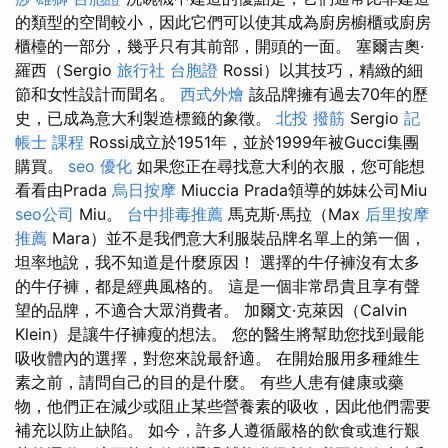
的類型的空間較小，因此它們可以使其成為廚房櫥櫃或廚房
櫃檯的一部分，幾乎只有其前部，開頭的一面。 塞爾吉奧·
羅西（Sergio
旅行社 台胞證
Rossi）以其技巧，精緻的細
節和女性設計而聞名。
西式外燴
該品牌擁有過去70年的歷
史，已成為意大利製造標籤的象徵。
北投 撥筋
Sergio
記
帳士 課程
Rossi成立於1951年，並於1999年被Gucci集團
購買。
seo 優化
如果您正在尋找意大利的衣服，您可能想
看看由Prada
烏日按摩
Miuccia Prada領導的姊妹公司Miu
seo公司
Miu。
台中排毒推薦
馬克斯·馬拉（Max
后里按摩
推薦
Mara）並不是我們意大利服裝品牌名單上的第一個，
坦率地說，我不知道是什麼原因！ 選擇的牛仔褲沒有太多
的牛仔褲，都是經典風格的。 這是一個非常昂貴且享有聲
望的品牌，不適合大眾消費者。 加爾文·克萊因（Calvin
Klein）是讓牛仔褲瘦的想法。 您的醫生將幫助您找到最能
吸收體內的選擇，對您來說最舒適。 在開始服用多種維生
素之前，請問自己的目的是什麼。 有些人患有健康或藥
物，他們正在減少或阻止某些營養素的吸收，因此他們需要
補充以防止缺陷。 如今，許多人遵循嚴格的飲食或進行艱