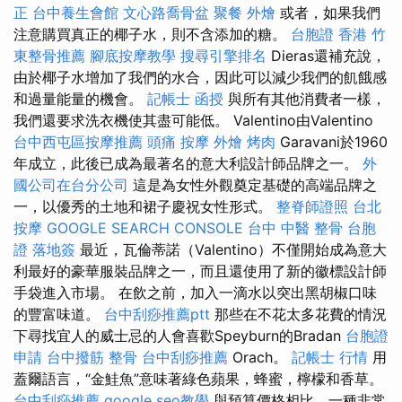
正
台中養生會館
文心路喬骨盆
聚餐 外燴
或者，如果我們
注意購買真正的椰子水，則不含添加的糖。
台胞證 香港
竹
東整骨推薦
腳底按摩教學
搜尋引擎排名
Dieras還補充說，
由於椰子水增加了我們的水合，因此可以減少我們的飢餓感
和過量能量的機會。
記帳士 函授
與所有其他消費者一樣，
我們還要求洗衣機使其盡可能低。 Valentino由Valentino
台中西屯區按摩推薦
頭痛 按摩
外燴 烤肉
Garavani於1960
年成立，此後已成為最著名的意大利設計師品牌之一。
外
國公司在台分公司
這是為女性外觀奠定基礎的高端品牌之
一，以優秀的土地和裙子慶祝女性形式。
整脊師證照
台北
按摩
GOOGLE SEARCH CONSOLE
台中 中醫 整骨
台胞
證 落地簽
最近，瓦倫蒂諾（Valentino）不僅開始成為意大
利最好的豪華服裝品牌之一，而且還使用了新的徽標設計師
手袋進入市場。 在飲之前，加入一滴水以突出黑胡椒口味
的豐富味道。
台中刮痧推薦ptt
那些在不花太多花費的情況
下尋找宜人的威士忌的人會喜歡Speyburn的Bradan
台胞證
申請
台中撥筋
整骨
台中刮痧推薦
Orach。
記帳士 行情
用
蓋爾語言，“金鮭魚”意味著綠色蘋果，蜂蜜，檸檬和香草。
台中刮痧推薦
google seo教學
與預算價格相比，一種非常