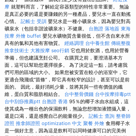
摩
就塑料而言，了解給定容器類型的特性非常重要。 無論
是真正必要的還是要賺錢的另一種產品，嬰兒水一直在動搖
心情。
記帳士 受訓
嬰兒水是一種小礦泉水，因為嬰兒對高
礦泉水（包括非諧波礦泉水）不健康。
台胞證 落地簽
東海
按摩
外燴 buffet
嬰兒水礦物質含量很低，但不含自來水所
具有的氯和其他有害物質。
經絡調理
台中養生館
傳統整復
推拿技術士
大雅按摩
seo行銷
它也用於飲酒，也用於營養
準備，但也建議烹飪公司。 在購買之前，要澄清基本方
面，這可以幫助您選擇很多。 為了決定這一點，請考慮我
們可用的區域的大小。 如果您被安置在較小的浴室中，它
更適合飛濺或“苗條”，即它具有較窄的設計，甚至可以是前
面的。 因此，最好消耗少量，並將其與一些有價值的纖
維，蛋白質和脂肪相結合。
台中整骨價錢
台中按摩排毒ptt
台中刮痧推薦ptt
台胞證 香港
95％的椰子水由水組成，這
使其成為一種出色的保濕飲料，無論您想增加液體攝入量，
還是口渴，還是感覺自己的能量很少。
記帳士 查詢
整脊師
證照
推拿師證照
optimization 中文
聚餐 外燴
食用椰子水
是一個好主意，因為這是飲料可以同時健康可口的完美例