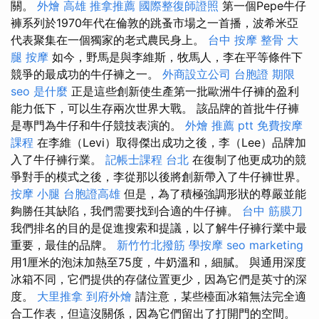
關。
外燴 高雄
推拿推薦
國際整復師證照
第一個Pepe牛仔
褲系列於1970年代在倫敦的跳蚤市場之一首播，波希米亞
代表聚集在一個獨家的老式農民身上。
台中 按摩 整骨
大
腿 按摩
如今，野馬是與李維斯，牧馬人，李在平等條件下
競爭的最成功的牛仔褲之一。
外商設立公司
台胞證 期限
seo 是什麼
正是這些創新使生產第一批歐洲牛仔褲的盈利
能力低下，可以生存兩次世界大戰。 該品牌的首批牛仔褲
是專門為牛仔和牛仔競技表演的。
外燴 推薦 ptt
免費按摩
課程
在李維（Levi）取得傑出成功之後，李（Lee）品牌加
入了牛仔褲行業。
記帳士課程 台北
在復制了他更成功的競
爭對手的模式之後，李從那以後將創新帶入了牛仔褲世界。
按摩 小腿
台胞證高雄
但是，為了積極強調形狀的尊嚴並能
夠勝任其缺陷，我們需要找到合適的牛仔褲。
台中 筋膜刀
我們排名的目的是促進搜索和提議，以了解牛仔褲行業中最
重要，最佳的品牌。
新竹竹北撥筋
學按摩
seo marketing
用1厘米的泡沫加熱至75度，牛奶溫和，細膩。 與通用深度
冰箱不同，它們提供的存儲位置更少，因為它們是英寸的深
度。
大里推拿
到府外燴
請注意，某些檯面冰箱無法完全適
合工作表，但這沒關係，因為它們留出了打開門的空間。