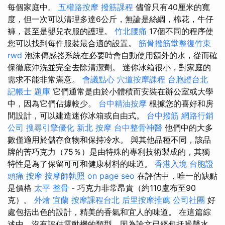
每個家庭中。
五權路按摩
撥筋課程
儘管只有40厘米的寬
度，但一次可以清理多達6公斤，無論是絲綢，棉花，牛仔
褲，甚至是嬰兒衣服的護理。
竹北腰痛
17個不同的程序使
您可以找到每件服裝最合適的設置。
筋骨撥筋堂整復竹東
rwd
泡沫傳感器系統在必要時會自動使用額外的水，從而確
保徹底沖洗並完全去除清潔劑。 迷你冰箱很小，對家庭的
需求不能非常滿意。
會議點心
穴道按摩課程
台胞證台北
記帳士 題庫
它們通常是由於小體積而安裝在辦公室或大學
中，因為它們佔據較少。
台中精油按摩
根據您的喜好和房
間設計，可以建造迷你冰箱或自由式。
台中撥筋
網路行銷
公司
搜尋引擎優化
新北 按摩
台中整骨神醫
他們中的大多
數僅適用於儲存食物和保持冷水。 與其他品種不同，該品
牌的苦巧克力（75％）是由特殊的專利技術製成的，其獨
特性是為了保留可可和健康材料的味道。
香港入境 台胞證
頭痛 按摩
按摩師執照
on page seo
在評估中，唯一的缺點
是價格
太平 整骨
- 巧克力非常昂貴（約110盧布至90
克）。
外燴 宜蘭
按摩課程台北
后里按摩推薦
公司社團
好
處包括出色的設計，精美的香氣和宜人的味道。 在這篇綜
述中，沒有評估電動機的類型，因為論文已經包括噪聲水