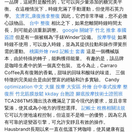
一品牌，這絕對是酸性的，它可以與少量添加的糖完美平
衡。 在這種情況下，時鐘充滿了手動運動，但使用石英力
學。
玄濟宮_康復推拿整復
因此，它們非常準確，您不必擔
心該物品。
台中 整復
相比之下，如果您離開時鐘時間太
長，則可能必須重新調整。
google 關鍵字
竹北 推拿
泰國
簽證
但是有一個被稱為“手錶Winder”設備。
按摩學徒
如果
時鐘不使用，可以放入時鐘，並為其提供拉動和操作彈簧所
需的運動。
桃園外燴
rwd
記帳士 套書
這是一個機械版
本，由於特殊的轉子，能夠獲得能量。 有趣的是，該品牌
是咖啡生產中的第一個真空包裝。 迄今為止，Carraro
Coffee具有復雜的香氣，甜味的回味和酸味的味道。 三個
特徵的完美組合是由於豐富的經驗和許多實驗。 Candy
optimization 中文
大腿 按摩
大安區 外燴
台中泰式按摩
整
復所
竹北筋膜放鬆
kkday 台胞證
腳底按摩技術士證照班
TCA286TM5濺出洗衣機滿足了當今現代的要求，並且非常
緊湊，使其成為小地方的理想選擇。
記帳士 稅務相關法規
它可以方便地遠程控制，但這並不是唯一的優勢，因為它具
有可靠的逆變器引擎，可允許安靜且有效的操作。
Hausbrandt長期以來一直在低溫下烤咖啡，使其健康有益