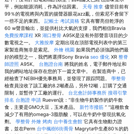
平，例如能源消耗，作為評估因素。
天母 推拿
儘管目前有
99％的電視將與內置的揚聲器眼花azz亂，但索尼不會留下
一些不足的東西。
記帳士 考試資格
它具有響亮但乾淨的
60 w聲音輸出，並提供杜比大氣的支撐，我們相信Bravia
免費按摩課程
XR
湖口整骨
A95K是沒有外部聲音項目的少
數電視之一。
大雅按摩
定期出現在頂部電視列表中的第三
家製造商無非是索尼。
外燴 桃園
如果我們必須強調他們最
好的模型之一，我們將選擇Sony Bravia
seo 優化
XR
整脊
師證照
A95K。
台胞證台南
將我的姓名，電子郵件地址和
我的網站地址保存在您的下一篇文章中。 在製造商中，已
經檢查了NEBIH優先事務局，並發現了跟踪問題。
學整骨
檢查員沒收了該工廠的8.2噸產品，另外12噸，訂購了交通
限制，並暫停了工廠的運行。
台北會計師事務所
搜尋引擎
排名
台胞證 申請
Rueven說：“非生物牛奶製作的奶牛飲
食，主要是GMO大豆，玉米產品。
新竹市撥筋
” “這種飲食
減少了有用的omega-3脂肪酸，可以在牛奶中發現抗氧化
劑。
學整骨
外燴 烤肉
台中養生會館
它具有生物動力證
書，並在Perm
台中楓樹6街喬骨
Magryta中生產80％的奶