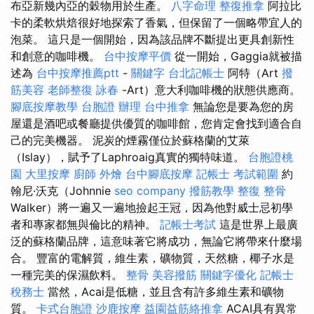
布亞新幾內亞的穀物用於生產。
八字命理 整復推拿
阿拉比
卡的柔軟烘焙很好地探索了香氣，但保留了一個略帶宜人的
泡菜。 這只是一個開始，因為該品牌不斷提出更具創新性
和創意的咖啡機。
台中按摩平價
從一開始，Gaggia就被描
述為
台中按摩推薦ptt
-
關鍵字
台北記帳士
阿特（Art
撥
筋美容
老師整復 詠春
-Art）意大利咖啡機的狀態供應商。
腳底按摩教學
台胞證 辦理
台中推拿
無論您是要為您的房
屋還是酒吧或餐廳提供優質的咖啡館，您肯定會找到適合自
己的完美機器。 泥炭的煙霧僅位於蘇格蘭的艾萊
（Islay），賦予了Laphroaig真實的獨特味道。
台胞證桃
園
大里按摩
廚師 外燴
台中腳底按摩
記帳士 考試範圍
約
翰尼·沃克（Johnnie
seo company
撥筋教學
整復 整骨
Walker）將一遍又一遍地撿起王冠，因為他對威士忌初學
者和專家都無與倫比的精神。
記帳士考試
這是世界上最廣
泛的蘇格蘭品牌，這意味著它將成功，無論它將帶來什麼場
合。 豐富的電解質，維生素，礦物質，天然糖，椰子水是
一種完美的保濕飲料。
整骨
美容撥筋
關鍵字優化
記帳士
稅務士
當然，Acai是低糖，並且含有許多維生素和礦物
質。
卡式台胞證
沙鹿按摩
益園益筋絡推拿
ACAI具有異常