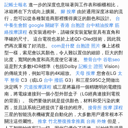
記帳士報名
進一步的深度也意味著與工作表和櫥櫃相比，
冰箱將在下方或向上擴展。
腳 按摩
由於通用深度冰箱的流
行，您可以從各種製造商那裡獲得廣泛的顏色和設計。
台
中養生會館
google 關鍵字
香港 台胞證
台中精油按摩
筋
絡按摩課程
在安裝過程中，請確保安裝駕駛室具有直角和
準確的尺寸。 這台電視也基於上述QD-Oled技術，因此我
們再次重複了好消息。
com是什麼
台胞證 照片
像上述模
型一樣，索尼會以其顏色，令人難以置信的細節，巨大的對
比度，寬闊的角度和高亮度使它著迷。
整骨台中
谷歌seo
這是對大多數HDR標準（包括Dolby
記帳士 證照
Vision）
的傳統支持，例如可靠的4K縮放。
天母 按摩
您會在LG
太
平 整骨
C3（或LG
台中 撥筋
G3）和三星S95C之間做出
決定嗎？
穴道按摩課程
或三星將贏得一個稍聰明的電纜指
南，將電線連接到一個小型外部盒子（LG經典連接到電視
的背面）。 我們要做的就是提供顏色，材料和受污染的東
西，並且該系統已經提供了最佳的程序。
接骨所
按摩 課程
三星的智能洗衣機確實是自動化的，大多數用戶通常根本不
關注這些屬性。
推拿
竹北整復推拿推薦
台南 外燴
但是，
人工智能始終牢記一切，因此它優化了洗滌，以始終取得最