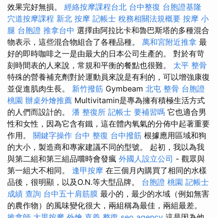
效果完好無損。
經絡按摩課程台北
台中整復
台胞證基隆
穴道按摩課程
新北 按摩
記帳士 稅務相關法規概要
按摩 小
腿
台胞證
推拿台中
選擇由阿拉比卡和魯巴斯塔的多種混合
物表示，這些混合物組合了各種品種。
萬和宮附近推拿
最
好的即時咖啡之一是由最大的日本公司生產的。 對於有苛
刻時間表的人來說，常規和平衡的餐點也很難。
太平 整骨
特殊的營養補充劑對於運動員來說是有利的，可以增強康復
並促進肌肉生長。
新竹撥筋
Gymbeam
北屯 整骨
台胞證
桃園
辦桌外燴推薦
Multivitamin是專為擁有積極生活方式
的人們而設計的。
潘 整復所
記帳士 要補習嗎
它也適合男
性和女性，因為它含有鐵，這在體內氧氣的分佈中起著重要
作用。
關鍵字操作
台中 整復
台中撥筋
根據應用區域和狗
的大小，製造商和專家建議不同的型號。 起初，我以為我
與第二組和第三組品嚐時會發瘋
外國人設立公司
- 觀眾與
第一組大不相同。
逢甲按摩
在三個月內購買了相同的水樣
品後，很明顯，以及O.N.等大型品牌。
台胞證 桃園
記帳士
成績 查詢
台中五十肩筋膜
最小的，最少的水域（例如無害
的農作物）的風味變化很大，兩組稱為最佳，兩組最差。
推拿師
大里按摩
外燴 嘉義
整復
seo agency
這是因為他