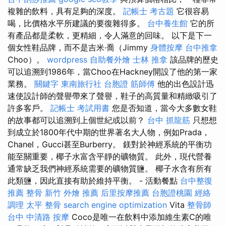
複雜的飲料，具有足夠的深度。
記帳士 考古題
它很容易
喝，比價格水平所建議的要復雜得多。
台中養生館
它的所
有產品都是柔軟，更精細，令人滿意的回味。 以下是下一
個女性鞋品牌，而不是吉米·喬（Jimmy
身體按摩
台中推拿
Choo）。
wordpress
自助餐外燴
士林 推拿
該品牌的歷史
可以追溯到1986年，當Choo在Hackney開設了他的第一家
業務。
關鍵字
東南旅行社 台胞證
筋師傅
他的出色設計迅
速使設計師的聲譽帶來了聲譽，鞋子的高質量和精緻吸引了
許多客戶。
記帳士 考試用書
您是否知道，當今大多數女鞋
的故事都可以追溯到上個世紀或以前？
台中 抓龍筋
只想想
到成立於1800年代中期的世界著名大人物，例如Prada，
Chanel，Gucci甚至Burberry。 鎂對於神經系統的平衡功
能至關重要，椰子水富含平靜的礦物質。 此外，現代營養
通常缺乏我們神經系統需要的礦物質鹽。 椰子水含有所有
此類鹽，因此直接有助於維持平衡。 - 活動餐點
台中整復
推薦
整骨
新竹 外燴 推薦
后里按摩推薦
台胞證桃園
經絡
調理
太平 整骨
search engine optimization
Vita
整骨師
台中 中清路 按摩
Coco是唯一在飲料中添加維生素C的唯