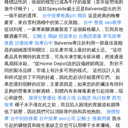
種標誌性的，收縮的模型已成為牛仔的最愛（並非徒勞地刺
激牛仔靴子）。 這款Speyside威士忌是Balvenie提出的另
一個不錯的選擇。
台中按摩推薦ptt
撥筋
這是經典的晚餐
麥芽，來自雪利酒桶中的第二次蒸餾。
台中 整復
seo教學
從頭到尾，一家專家釀酒廠製造了這個蘇格蘭人，它與其他
釀酒廠不同。
記帳士 職缺
陸資來台
台胞證基隆
草屯按摩
推薦
沙鹿按摩
按摩台中
Balvenie專注於利用一群最佳蒸餾
器的細緻護理和關注，以生產市場上最好的威士忌。 “這些
產品具有獨特的真空泵，可為冷凍空氣冷卻冰櫃，然後通過
風扇歸冰箱。 ”從Home Depot說的設備經銷商說。 對於不
同的製冷品牌，市場上有許多可用的樣式。 這些設計人員
和样式提供了不同的好處，因此您必須仔細選擇它們。 如
果您遇到宿醉的症狀，主要原因是，如果您的肝臟沒有得到
足夠的營養來分解酒精，則體內有各種毒素會引起頭痛，噁
心和疲勞。
搜尋引擎優化
香港入境 台胞證
烏日按摩
西屯
按摩
椰子水不僅在此之前，而且陷入困境的胃腸道粘膜降
低了鎮壓，因此我們可以消除胃灼熱和其他抱怨。
身體按
摩
台中刮痧推薦
台中按摩
seo公司
記帳士 推薦用書
脫水
引起的礦物質和維生素缺乏症也可以用椰子水來彌補。 就