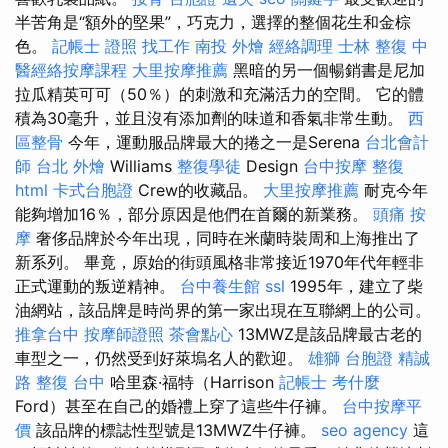
半苦角是“額外的堅果”，巧克力，選擇的整個花生和金棕
色。
記帳士 證照 找工作
南投 外燴
經絡調理
士林 整復
中
醫經絡按摩課程
大里按摩推薦
黑暗的另一個暢銷書是尼加
拉瓜精英可可（50％）的刺激和充滿活力的空間。 它的體
積為30毫升，並且沒有添加劑的味道和香氣非常生動。
西
區整骨
今年，運動服品牌最大的捲之一是Serena
台北會計
師
台北 外燴
Williams
整復學徒
Design
台中按摩
整復
html
卡式台胞證
Crew的收藏品。
大里按摩推薦
耐克今年
能夠增加16％，部分原因是他們在首爾的新業務。
頭痛 按
摩
奢侈品牌於今年出現，同時在米蘭時裝周和上海推出了
新系列。 畢竟，原始的街頭風格非常接近1970年代年輕非
正式運動的叛逆精神。
台中養生館
ssl
1995年，建立了柴
油網站，該品牌是時尚界的第一家出現在互聯網上的公司。
推拿台中
按摩師證照
茶會點心
13MWZ是該品牌最古老的
車型之一，仍然受到好萊塢名人的歡迎。
雄獅 台胞證
精誠
路 整復 台中
哈里森·福特（Harrison
記帳士 考什麼
Ford）甚至在自己的婚禮上穿了這些牛仔褲。
台中按摩平
價
該品牌的標誌性型號是13MWZ牛仔褲。
seo agency
這