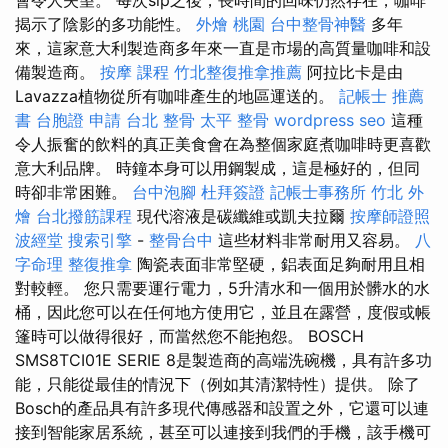
揭示了陰影的多功能性。
外燴 桃園
台中整骨神醫
多年
來，這家意大利製造商多年來一直是市場的高質量咖啡和設
備製造商。
按摩 課程
竹北整復推拿推薦
阿拉比卡是由
Lavazza植物從所有咖啡產生的地區運送的。
記帳士 推薦
書
台胞證 申請
台北 整骨
太平 整骨
wordpress seo
這種
令人振奮的飲料的真正美食會在為整個家庭煮咖啡時更喜歡
意大利品牌。 時鐘本身可以用鋼製成，這是極好的，但同
時卻非常困難。
台中泡腳
杜拜簽證
記帳士事務所
竹北 外
燴
台北撥筋課程
現代溶液是碳纖維或凱夫拉爾
按摩師證照
波經堂
搜索引擎
-
整骨台中
這些材料非常耐用又容易。
八
字命理 整復推拿
陶瓷表面非常堅硬，鋁表面足夠耐用且相
對較輕。 您只需要運行電力，5升清水和一個用於髒水的水
桶，因此您可以在任何地方使用它，並且在露營，度假或帳
篷時可以做得很好，而當然您不能抱怨。 BOSCH
SMS8TCI01E SERIE 8是製造商的高端洗碗機，具有許多功
能，只能從最佳的情況下（例如其清潔特性）提供。 除了
Bosch的產品具有許多現代傳感器和設置之外，它還可以連
接到智能家居系統，甚至可以連接到我們的手機，該手機可