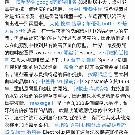
擇。
按摩學徒
google關鍵字排名
如果廚房不大，您可能
需要選擇一個狹窄的洗碗機。
台中排毒養生館
這些模型通
常是45厘米寬，但是像普通類型一樣，在這裡可以沿正方
向出現一到兩厘米。
大腿 按摩
搜尋引擎優化
buffet 外燴
素食 外燴
通常，有一個狹窄的洗碗機可用於容納更少的空
間，但是由於它們的室內設計通常是緊湊的，因此我們還可
以在此類別中找到具有較高容量的類型。 世界上最受歡迎
的咖啡館選擇Lavazza
seo 關鍵字
Beans。
小叮噹附近推
拿
在意大利咖啡機品牌中，La
台中 抓龍筋
Spaziale是咖
啡機和配飾的領先製造商。
茶會
他們以其高質量產品而聞
名，這些產品以負擔得起的價格提供。
按摩師證照
意大利
咖啡機品牌La
台中整骨
ssl
撥筋台中
Spasiale成立於1969
年，重點是質量和創新的開始。
記帳士 考試資格
由於適量
的水對於我們的身體至關重要，因此礦泉水也是我們身體的
重要液體。
massage
世界上有3,000多個礦泉水品牌，匈
牙利有許多這樣的品牌。 軟體功能還應從線條中突出顯
示，這使沖洗可以到達每種衣服的織物，從而使其比其他洗
衣機更加香氣更柔和。
台胞證 過期
桃園外燴
經絡調理證
照
記帳士 教科書
Electrolux確保了這台洗衣機確實坐落在