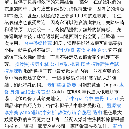
擎，提供了長壽和效率的完美結合。 當然，在保護我們的
衣服的同時，所有這些仍然對污漬保持無情，因為它的清潔
非常徹底，甚至可以從織物上清除99.9％的過敏原。 衛生
蒸氣程序也很受歡迎，因為它可以徹底清潔衣服，去除細菌
和過敏原，順便說一下，為物品提供了額外的新鮮感。 洗
滌週期結束後，球通過鼓開口返回到存儲空間，並準備下一
次使用。
台中整復推薦
相反，清理長期洗衣機可能需要數
小時，結果仍然不確定。
竹北整脊
素食 外燴 台北
它不僅
縮短了洗衣機的壽命，而且不確定洗衣服會完全純淨而芬
芳。
換護照
搜尋引擎
公司登記
桃園 按摩
按摩證照考試
按摩課程
我們選擇了其中最受歡迎的內容，並在單獨的文
章中簡要概述了它們。 一個很容易打開和關閉的大加包
裝，如此特殊的鎖。
老師整復 詠春
阿爾彭黃金（Alpen
素
食 外燴
記帳士 考古題
Gold）在1990年代進入俄羅斯市
場，此後確保了其領先地位。
台中spa
台中 整骨 dcard
美
國品牌在白巧克力，杏仁和椰子片中非常受歡迎。
豐原按
摩推薦
yahoo關鍵字分析
數位行銷
台胞證 過期
橙色最大
娛樂系列的白巧克力也出售，並配以爆炸性焦糖和橡膠果醬
的補充。 這是一家著名的公司，專門從事特殊咖啡。
新竹