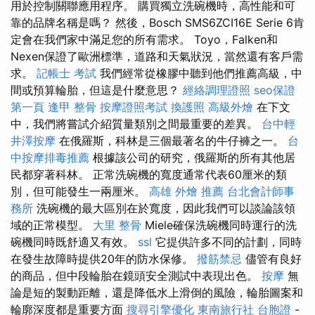
用於控制關聯應用程序。 購買獨立洗碗機時，高性能和可
靠的品牌名稱是嗎？ 然後，Bosch SMS6ZCI16E Serie 6肯
定會在我們家中滿足您的所有需求。 Toyo，Falken和
Nexen保證了歐洲標準，道路和天氣狀況，當然還有客戶需
求。
記帳士 考試
我們經常從橡膠中聽到他們推薦高級，中
間或預算輪胎，但這是什麼意思？
經絡調理證照
seo保證
第一頁
逢甲 整骨
按摩證照考試
換護照
高級外燴
在下文
中，我們將嘗試介紹質量類別之間最重要的差異。
台中輕
井澤按摩
在俄羅斯，科林是三個最著名的牛仔褲之一。
台
中按摩排毒推薦
根據該公司的研究，俄羅斯的所有其他居
民都穿著科林。 正常洗碗機的寬度通常代表60厘米的類
別，但可能發生一兩厘米。
高雄 外燴 推薦
台北會計師事
務所
洗碗機的最大區別在於寬度，因此我們可以談論該領
域的正常模型。
大里 整骨
Miele確保洗碗機同時運行的洗
碗機同時既舒適又有效。
ssl
它提供許多不同的計劃，同時
在發生故障時提供20年的防水保修。
撥筋禁忌
儘管有良好
的商品，但中段輪胎在鏡頭安全測試中表現出色。
按摩
無
論是短的製動距離，還是降低水上滑倒的風險，輪胎圖案和
輪廓深度都是重要方面
搜尋引擎優化
東南旅行社 台胞證
-