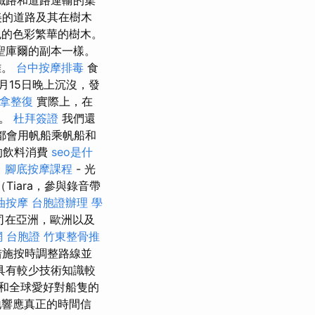
鐵路和道路運輸的集
美的道路及其在樹木
色的色彩繁華的樹木。
聖庫爾的副本一樣。
雜。
台中按摩排毒
食
月15日晚上沉沒，發
拿整復
實際上，在
程。
杜拜簽證
我們還
天都會用帆船乘帆船和
的飲料消費
seo是什
。
腳底按摩課程
- 光
iara，參與錄音帶
油按摩
台胞證辦理
學
司在亞洲，歐洲以及
 台胞證
竹東整骨推
措施按時調整路線並
具有較少技術知識較
和全球愛好對船隻的
地響應真正的時間信