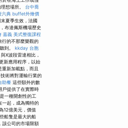
對於在海上工作或僅
的理想場所。
台中喬
唐六典
buffet外燴價
周末夏季生效，法國
來，布達佩斯機場歷史
燴 嘉義
美式整復課程
旅行的不那麼樂觀的
中聽到。
kkday 台胞
與X波段雷達相比，
更新應用程序，以始
是重新加載點，而且
技術將對運輸行業的
自助餐
這些額外的數
用戶提供了在實際時
ffic是一種開創性的工
在一起，成為獨特的
為12億美元，價值
些船隻是最大的船
，該公司的市場限額