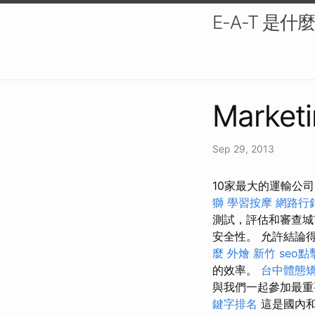
E-A-T 是
Marketi
Sep 29, 2013
10家最大的運輸公
獅
學習按摩
網路行
測試，評估和審查
安全性。 允許結論
麼
外燴 新竹
seo
的效率。
台中體態
與我們一起參加最重
鍵字排名
這是國內和