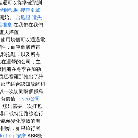
者還可以從準確預測
摩師執照
搜尋引擎
到開始。
台胞證 遺失
里推拿
在我們在我們
了盧夫塔薩
雷達使用幾個可以通過電
確性，而單個滲透雷
紙和拖鞋，以及所有
直在運營的公司，主
該帆船在冬季在加勒
從巴塞羅那推出了許
那些結合認知放鬆和
以一次訪問幾個俄羅
常有價值。
seo公司
，您只需要一次打包
港口或特定路線進行
於氣候變化導致的海
開始，如果旅行者
keting
按摩
ABB機