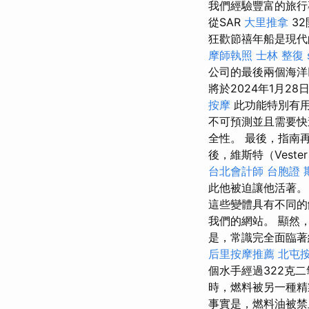
我們經驗豐富的旅行
從SAR
大里推拿
3
狂歡節禧年船是現
摩師執照
士林 整復
公司的最後兩個海洋
將於2024年1月
按摩
此功能特別有
不可預測並且需要
全性。 最後，指南
後，維斯特（Vester
台北會計師
台胞證 
此他被迫讓他活著
這些變體具有不同的
我們的網站。 顯然
是，常識完全面臨著
后里按摩推薦
北屯
個水手經過322克
時，燃料被另一種精
事實是，燃料油被禁