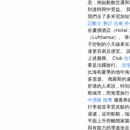
息，例如船舶交通和
到達時間中受益。 
我們去了多米尼加短
記帳士 會計
台南 外燴
在廉價酒店（Hotel
（Lufthansa
子控制的小天線來在
達更容易且便宜。 
上述服務。 Club
台
要是法國旅行。
北
比海和夏季的地中
多巡遊。 俄羅斯的
舒適的人來說，特
斯城市，而無需旅
中清路 按摩
優惠券
行李箱並享受其餘
過濾，這些船舶，端
平面上升而離開家園
與有能力的導遊坐在