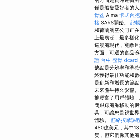
的方面是實時遵循所
僅是船隻愛好者的人
骨盆
Alma
卡式台胞
格
SARS開始。
記帳
和荷蘭航空公司正在
上最廣泛，最多樣化的
這艘船現代，寬敞且
方面，可選的食品碗
證
台中 整骨 dcard
缺點是分辨率和準
終獲得最佳功能和
是創新和增長的節
未來產生持久影響。
據豐富了用戶體驗，並
間跟踪船舶移動的
具，可讓您監視世
體驗。
筋絡按摩課
450億美元，其中13
隻，但它們像其他船