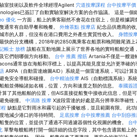
室技術以及軟件全球經理Agilent
穴道按摩課程
台中按摩平價
chnologies已簽訂了自動實驗室解決方案的合作協議。 這是一
eo 優化
一方面，船上的乘客顯然不會花在住宿上，但是根據調
船隻通常有自助早餐和晚餐。
外燴茶點
按摩店
紀念品供應商的收
城市的人群，但沒有在港口費用之外產生實質性收入。
身體按
最快的分支機構，2018年的2850萬乘客在船票和晚間雞尾酒上
記帳士 放榜
該船在互動地圖上展示了世界各地的實時船舶交通
以及它們朝哪個方向移動。
台中 推薦 撥筋
Artania不僅是一
Racons通常放在海船和浮標上，以提高其能見度並允許更準確
語
ARPA（自動雷達繪圖AID）系統是一個雷達系統，可以計算
以避免安全導航和碰撞。
台中精油按摩
AIS（自動標識系統）系
船舶並傳輸諸如名稱，位置，方向和速度之類的信息。
泰國簽
息計算了其他船舶的位置，但AIS直接從船隻中接收此信息，但是
並避免碰撞。
中清路 按摩
X波段雷達的好處是高分辨率和準確性
課程
缺點是它對雨水和霧引起的干擾敏感，並且範圍有限。 此功
程度地減少港口的等待時間。
足底按摩
台中按摩推薦
台中刮痧推
船隻的位置，並提供了通過不同過濾器個性化視圖的機會。
台
北
單擊每艘船將打開一個詳細的信息字段，其中包含適當船上的