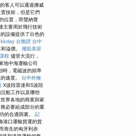
的客人可以通過挪威
位置技術，但是它們
的位置，而聲納聲
達主要用於飛行技術
靠的設備提供了出色的
kkday 台胞證
台中
水和溢價。
撥筋美容
 課程
儘管大流行，
家地中海運輸公司
移動時，電磁波的頻率
隻的速度。
台中外燴
復
X波段雷達和S波段
的沉船工作以及哪些
依靠世界各地的商業與家
務必要組成部分的重
成功的合適因素。
記
中海港口運輸貨運的貨
失而喪生的匈牙利赤