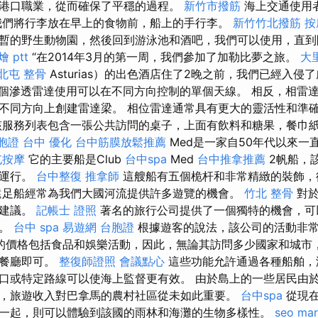
港口職業，從而確保了平穩的過程。
新竹市撥筋
海上交通使用
我們將行李放在早上的食物前，船上的手行李。
新竹竹北撥筋
按
暫的野生動物園，然後回到游泳池和酒吧，我們可以使用，直
 ptt
“在2014年3月的第一周，我們參加了加勒比夢之旅。
大
北屯 整骨
Asturias）的出色酒店住了2晚之前，我們已經入侵
）。 單個滲透雷達使用可以在不同方向控制的單個天線。 相反，相
不同方向上創建雷達梁。 相位雷達通常具有更大的靈活性和準
該服務列表包含一張公共訪問的桌子，上面有飲料和糖果，餐巾
胞證 台中
優化
台中筋膜放鬆推薦
Med是一家自50年代以來一
屯按摩
它的主要船是Club
台中spa
Med
台中推拿推薦
2帆船，
海運行。
台中整復
推拿師
這艘船有五個桅杆和非常精緻的裝飾，
遠足船經常為我們大國河流提供許多遊覽的機會。
竹北 整骨
對於
別建議。
記帳士 證照
著名的旅行公司提供了一個獨特的機會，可
行。
台中 spa
易遊網 台胞證
根據遊客的說法，該公司的活動非
的價格包括食品和娛樂活動，因此，無論其訪問多少國家和城市
的餐廳即可。
整復師證照
會議點心
這些功能允許通過各種船舶，
口或特定路線可以使海上監督更有效。 由於島上的一些居民由
，旅遊收入對巴拿馬的農村社區從未如此重要。
台中spa
從現在
一起，則可以體驗到該國的雨林和海灘的生物多樣性。
seo mar