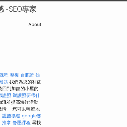
 -SEO專家
About
課程
整復
台胞證 雄
 撥筋
我們為您的利益
後回到加熱的小屋的
師證照
辦護照要帶什
物流並提高海洋活動
情。 您可以輕鬆地
司
護照換發
google關
 推拿
舒壓課程
尋找