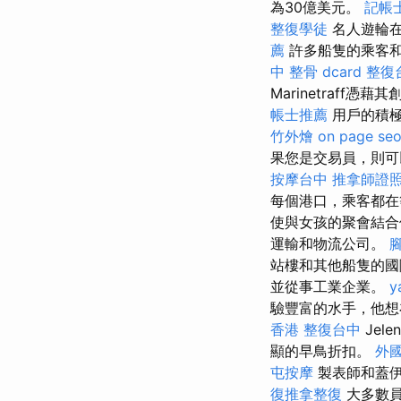
為30億美元。
記帳
整復學徒
名人遊輪在
薦
許多船隻的乘客和
中 整骨 dcard
整復
Marinetraf
帳士推薦
用戶的積極
竹外燴
on page se
果您是交易員，則可
按摩台中
推拿師證
每個港口，乘客都在
使與女孩的聚會結合
運輸和物流公司。
站樓和其他船隻的
並從事工業企業。
y
驗豐富的水手，他想在
香港
整復台中
Jelen
顯的早鳥折扣。
外
屯按摩
製表師和蓋伊
復推拿整復
大多數員