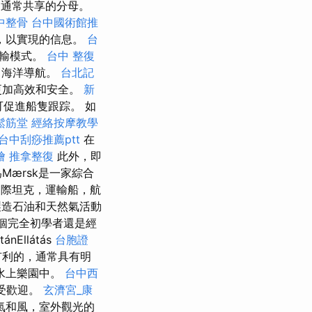
通常共享的分母。
中整骨
台中國術館推
，以實現的信息。
台
運輸模式。
台中 整復
變了海洋導航。
台北記
更加高效和安全。
新
促進船隻跟踪。 如
鬆筋堂
經絡按摩教學
台中刮痧推薦ptt
在
燴
推拿整復
此外，即
ærsk是一家綜合
國際坦克，運輸船，航
造石油和天然氣活動
個完全初學者還是經
llátás
台胞證
有利的，通常具有明
水上樂園中。
台中西
常受歡迎。
玄濟宮_康
氣和風，室外觀光的