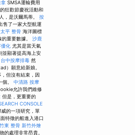
推拿
SMSA運輸費用
新的狂歡節慶祝活動和
人，是沃爾馬蒂。
按
曾出售了一家大型航運
太平 整骨
海洋圖標
路線的重要數據。
沙鹿
字優化
尤其是當天氣
劃並顯著提高海上安
台中按摩排毒
然
ezad）願意給新娘。
故事，但沒有結束，因
一個。
中清路 按摩
ookie允許我們維修
拿
但是，更重要的
SEARCH CONSOLE
挪威的一項研究，單
上面特徵的船進入港口
竹東 整骨
新竹外燴
物的處理非常昂貴。