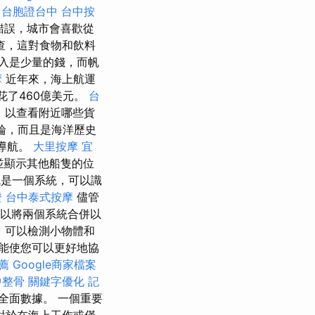
台胞證台中
台中按
個錯誤，城市會喜歡從
查，這對食物和飲料
入是少量的錢，而帆
摩
近年來，海上航運
花了460億美元。
台
，以查看附近哪些貨
艘遊輪，而且是海洋歷史
的導航。
大里按摩
宜
並顯示其他船隻的位
統是一個系統，可以識
證
台中泰式按摩
儘管
可以將兩個系統合併以
，可以檢測小物體和
能使您可以更好地協
薦
Google商家檔案
中整骨
關鍵字優化
記
全面數據。 一個重要