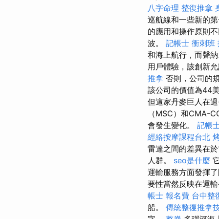
八字命理 整復推拿
巡航線和一些新的第
的應用和操作原則
波。
記帳士 衝刺班
和海上航行，而聲納
用戶體驗，該創新
推拿
否則，公司的規
該公司的價值為44美
但這家丹麥巨人在過去
（MSC）和CMA
會發生變化。
記帳士
經絡按摩課程台北
雷達之間的差異在於
人群。
seo是什麼
它
運輸服務方面發揮
要性當然反映在運輸
帳士 報名費
台中整
船。
傳統整復推拿