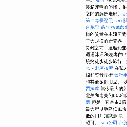
字。
整脊
多瑙河海
裝箱運輸的傳播，並
之間的懸掛走廊。
第二專長證照
seo
台胞證 過期
按摩教
物的質量在主流房間
了大規模的新聞界，
災難之前，這艘船並
通過沐浴和燒烤在
燒烤徒步徒步旅行，
么
-
北區按摩
在私人
線和聲音技術
會計事
和其他派對用品。 
習按摩
當今最大的
北美和南美的600個
薦
但是，它是由2億
最大程度地降低風
低的用戶知識淵博
認可。
seo公司
台胞