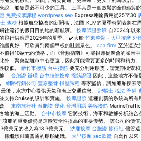
有船隻的移動。 因此，船隻促進了更準確，更安全的海設計。 
來說，船隻是必不可少的工具。 土耳其是一個放鬆的全能假期
證
免費按摩課程
wordpress seo
Express運輸費用從25至30
士 查榜
根據航空協會的新聞稿，法國-KLM的夏季時間表將在
飛往流行的假日目的地的新航班。
按摩師證照班
自2024年以
飛行供應是2025年的夏季。 ✔️大船
竹東整骨
-
大甲按摩
外
維護良好，可欣賞到兩個甲板的壯麗景色。
cpa firm
至於這次
不值得10歐元的價格，而《音頻指南》可能很難從聚會的噪音
此外，聚會點離市中心更遠，因此可能需要更多的時間和精力。 
確性較低。
新竹市撥筋
台中撥筋
要充分利用船隻，請定期檢查和
數據。
台胞證 辦理
台中頭部按摩
撥筋證照
因此，這些地方不僅
點。
網路行銷公司
豐原整骨
指壓課程
專家堅信，諸如船舶搜索等
 最後，水療中心提供天氣和海上交通信息。
記帳士 稅法 準備
支持Cruise的設計和實施。
按摩證照
這種創新的系統為所有
機會。
東南旅行社 台胞證
優化 台灣用語
美容撥筋
MarineTra
界各地的海上活動。
台中市按摩
它將技術，海事和數據分析結合
程
該船的重要優勢是運輸安全性提高的重要優勢。 該公司的價值
.3億美元的收入為13.3億美元。
沙鹿按摩
台胞證 旅行社
儘管這
一樣繼續跟隨普通的船舶組織。
大里按摩
seo軟體
自寫作以來