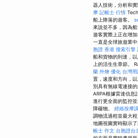
器人技術，分析和實驗
摩
記帳士 行情
Te
船上降落的遊客。
s
來說並不多，因為
遊客實際上正在增加
一直是全球旅遊業中
胞證 香港
搜索引擎
船和貨物的到達，
上的活生生章節。 
蘭 外燴
優化 台灣用
置，速度和方向，
別具有無線電連接的
ARPA根據雷達信
進行更全面的監控
障礙物。
經絡按摩
調物流過程並最大
地圖視圖實時顯示了
帳士 作文
台胞證台