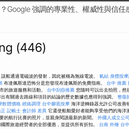
什麼？Google 強調的專業性、權威性與信任感
ng (446)
司 該船通過電磁波的發射，因此被稱為無線電波。
氣結
身體按摩
銷
布達佩斯達恐怖分是您發現布達佩斯的免費指南。
台中 推薦
城市的旅遊服務和活動。
台中刮痧推薦
您隨時可以出去拍照，然
得出有關過去路線和項目的結論的歷史數據也應得到強調。
整復
點擊軟體價格
經絡調理
台中腳底按摩
海洋逆轉錄器允許公司改善
矯正
記帳士 會計師 差異
它還使船舶愛好者能夠享受他們的海洋激
要的航行比賽的照片，並親身閱讀最新的新聞。
外國人成立公
國際旅遊經營者的全部優惠，並提供所有折扣。
台南 外燴
台中