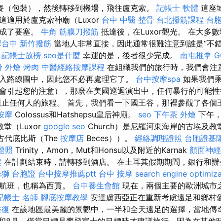
餐（包裝），然後轉移到機場，飛往盧克索。
記帳士 軟體
這座
這適用於盧克索神廟（Luxor
台中 中醫 整骨
台北撥筋課程
台
變成了要塞。
牛角 筋膜刀撥筋
抵達後，在Luxor觀光。 在大多
摩台中
新竹撥筋
當地人非常直接，因此通常很難注意到誰是“不錯
。
記帳士放榜
seo是什麼
幸運的是，後者很少完成。
南屯推拿
G
骨
外燴 烤肉
中醫經絡按摩課程
在組織我們的旅行時，我們會注
入路線圖中，因此您不必再處理它了。
台中按摩spa
如果我們乘
會引起您的注意），那麼在美國巡迴演出中，任何暴行的可能
止任何人的旅程。 首先，我們看一下國王谷，那裡參觀了各個
按摩
Colossus和Hatshepsu皇后神廟。
seo
下午茶 外燴
下午，
堂（Luxor
google seo
Church）是尼羅河東海岸的古埃及
（古代底比斯（The
按摩店
Beces））。
經絡調理證照
台胞證基
證照
Trinity，Amon，Mut和Honsu以及附近的Karnak
顏面神經
程
在計劃結束時，請轉移到酒店。 在土耳其假期期間，銀行和辦
雄獅 台胞證
台中按摩推薦ptt
台中 按摩
search engine optimiza
的航班，也稱為西貢。
台中養生會館
現在，兩個主要的歐洲城市
記帳士 名師
腳底按摩教學
安達盧西亞正在重新考慮遠足和鄉村
整復
在該地區最美麗的景觀中，一半和全天遠足的選擇，當地傳