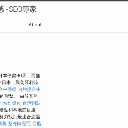
 -SEO專家
About
在日本停留90天，而無
在日本，與匈牙利時
台中整復
台胞證台中
的聯繫。 由於其年
摩
rwd
優化 台灣用語
景點和本地節目選
努力找到最適合您需
推薦
整脊師證照
台胞