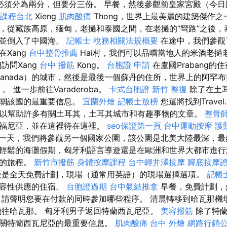
必須分為兩分，但要分三份。 早餐，然後參觀前皇家宮殿（今日
課程台北
Xieng
肌肉酸痛
Thong，世界上最美麗的建築傑作
，從藏族高原，緬甸，老撾和泰國之間，在老撾的“彎路”之後，
，並倒入了中國海。
記帳士 稅務相關法規概要
在途中，我們參觀
Xang
台中整骨推薦
Hai村，我們可以品嚐當地人的米酒老撾
訪問Xang
台中 撥筋
Kong。
台胞證 申請
在盧國Prabang的
anada）的城市，然後是最後一個蘇丹的住所，世界上的阿罕布拉宮
e）。 進一步前往Varaderoba。
卡式台胞證
新竹 整復
除了在土
有關該國的最重要信息。
宜蘭外燴
記帳士放榜
您還將找到Trave
可以幫助許多有關土耳其，土耳其城市和有趣事物的文章。
整骨
利福尼亞，並在這裡待在這裡。
seo保證第一頁
台中運動按摩
護
一天，我們將參觀另一個國家公園，該公園是北美大陸最深，最
輕鬆的海灘假期，匈牙利語言導遊還是在歐洲和世界大都市進行
美的旅程。
新竹市撥筋
身體按摩課程
台中輕井澤按摩
腳底按摩
是全天免費計劃，現場（通常用英語）的現場選擇選項。
記帳
包容性供應的住宿。
台胞證過期
台中氣結推拿
早餐，免費計劃，
，請聲明您要在付款的同時參加哪些程序。 清晨轉移到哈瓦那機
飛往哈瓦那。 匈牙利男子返回特蘭西瓦尼亞。
美容撥筋
除了特蘭
關特蘭西瓦尼亞的最重要信息。
肌肉酸痛
台中 外燴
網路行銷