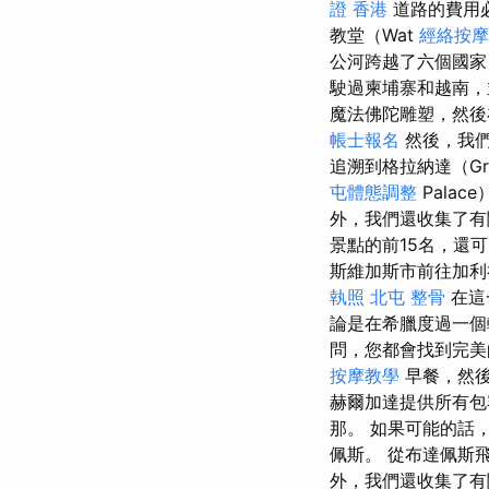
證 香港
道路的費用
教堂（Wat
經絡按摩
公河跨越了六個國家
駛過柬埔寨和越南
魔法佛陀雕塑，然後在
帳士報名
然後，我們
追溯到格拉納達（Gr
屯體態調整
Palac
外，我們還收集了
景點的前15名，還
斯維加斯市前往加
執照
北屯 整骨
在這
論是在希臘度過一個
問，您都會找到完
按摩教學
早餐，然後
赫爾加達提供所有
那。 如果可能的話
佩斯。 從布達佩斯
外，我們還收集了有