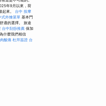
時候這是不可能的。
025年9月以來，荷
連接起來。
台中 按摩
中式外燴菜單
基本門
舒適的選擇。 旅途
程
台中刮痧推薦
保加
為什麼我們相信
肉酸痛
杜拜簽證
台
。