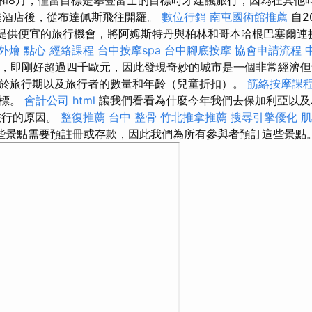
月和8月，僅當目標是攀登富士的目標時才建議旅行，因為在其他
達酒店後，從布達佩斯飛往開羅。
數位行銷
南屯國術館推薦
自2
輸公司提供便宜的旅行機會，將阿姆斯特丹與柏林和哥本哈根巴塞爾
外燴 點心
經絡課程
台中按摩spa
台中腳底按摩
協會申請流程
元，即剛好超過四千歐元，因此發現奇妙的城市是一個非常經濟但
於旅行期以及旅行者的數量和年齡（兒童折扣）。
筋絡按摩課
目標。
會計公司
html
讓我們看看為什麼今年我們去保加利亞以及
這次旅行的原因。
整復推薦
台中 整骨
竹北推拿推薦
搜尋引擎優化
肌
些景點需要預註冊或存款，因此我們為所有參與者預訂這些景點