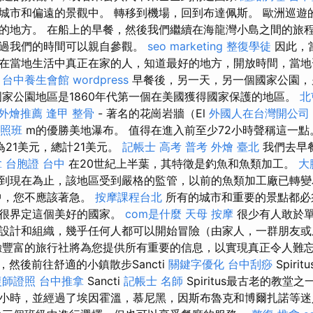
城市和偏遠的景觀中。 轉移到機場，回到布達佩斯。 歐洲巡遊
的地方。 在船上的早餐，然後我們繼續在海龍灣小島之間的旅程
超過我們的時間可以親自參觀。
seo marketing
整復學徒
因此，
在當地生活中真正在家的人，知道最好的地方，開放時間，當地
。
台中養生會館
wordpress
早餐後，另一天，另一個國家公園，
家公園地區是1860年代第一個在美國獲得國家保護的地區。
北
外燴推薦
逢甲 整骨
- 著名的花崗岩牆（El
外國人在台灣開公司
照班
m的優勝美地瀑布。 值得在進入前至少72小時聲稱這一
21美元，總計21美元。
記帳士 高考 普考
外燴 臺北
我們去早
拿
台胞證 台中
在20世紀上半葉，其特徵是釣魚和魚類加工。
大
到現在為止，該地區受到嚴格的監管，以前的魚類加工廠已轉變
中，您不應該著急。
按摩課程台北
所有的城市和重要的景點都必
上很界定這個美好的國家。
com是什麼
天母 按摩
很少有人敢於
設計和組織，幾乎任何人都可以開始冒險（由家人，一群朋友
豐富的旅行社將為您提供所有重要的信息，以實現真正令人難
，然後前往舒適的小鎮散步Sancti
關鍵字優化
台中刮痧
Spir
復師證照
台中推拿
Sancti
記帳士 名師
Spiritus最古老的教堂之
小時，並經過了埃因霍溫，慕尼黑，因斯布魯克和博爾扎諾等