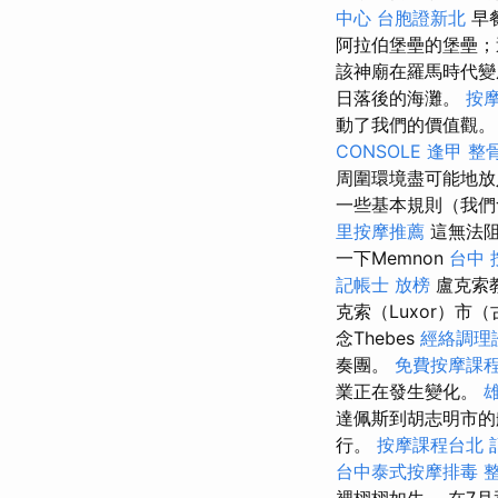
中心
台胞證新北
早
阿拉伯堡壘的堡壘；
該神廟在羅馬時代
日落後的海灘。
按
動了我們的價值觀
CONSOLE
逢甲 整
周圍環境盡可能地放
一些基本規則（我們
里按摩推薦
這無法阻
一下Memnon
台中 
記帳士 放榜
盧克索教
克索（Luxor）市
念Thebes
經絡調理
奏團。
免費按摩課
業正在發生變化。
達佩斯到胡志明市
行。
按摩課程台北
台中泰式按摩排毒