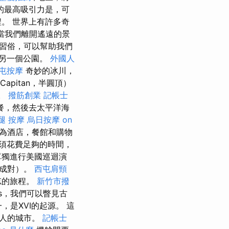
的最高吸引力是，可
。 世界上有許多奇
當我們離開遙遠的景
習俗，可以幫助我們
另一個公園。
外國人
屯按摩
奇妙的冰川，
Capitan，半圓頂）
點。
撥筋創業
記帳士
餐，然後去太平洋海
腿 按摩
烏日按摩
on
為酒店，餐館和購物
須花費足夠的時間，
單獨進行美國巡迴演
或成對）。
西屯肩頸
忘的旅程。
新竹市撥
itus，我們可以瞥見古
一，是XVI的起源。 這
迷人的城市。
記帳士