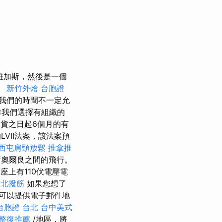
維加斯，然後是一個
。
新竹外燴
台胞證
我們的時間不一定允
我們選擇有組織的
退貨之日起6個月的有
VII法案，該法案預
西屯肩頸放鬆
推拿推
新奧爾良之間的飛行。
座上有110伏電壓電
竹北撥筋
如果您想了
可以提供電子郵件地
台胞證 台北
台中美式
整復推薦
/地區，將