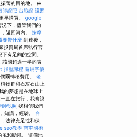
振奮的目的地。 由
復師證照
台胞證 護照
期更早購買。
google
情況下，儘管我們的
口，返回河內。
按摩
照要帶什麼
到達後，
國家投資局首席執行官
情況下有足夠的空間。
復
該國超過一半的表
t
指壓課程
關鍵字優
和偶爾轉移費用。
老
的植物群和石灰石山上
我的夢想是在地球上
一直在旅行，我會說
摩師執照
我相信我們
藏，知識，經驗。
台
史，法律充足性和保
le seo教學
南屯國術
風和颱風。 這個地