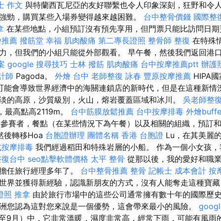
士 作文
與特蘭西瓦尼亞的友好聯繫也令人印象深刻，狂野和令人
強勁，購買某些入場券變得越來越困難。
台中整骨價錢
國際整
拿
在某些地點，小組預訂沒有預先享用，但門票只能比訪問日
燴推薦
撥筋堂 幸福
肌肉酸痛
第二專長證照
整骨師
整復
在特殊
力，但我們的小組只能從外部觀看。 早午餐，然後我們返回港
案
google 搜尋技巧
士林 撥筋
肌肉酸痛
台中按摩推薦ptt
辦護
計師
Pagoda。
外燴 台中
老師整復 詠春
豐原按摩推薦
HIPA
道，這可能會導致世界經濟中的海關連鎖店的新時代，但是在這種新
淡的高原，沙質級別，火山，熔岩覆蓋區域和冰川。
吳老師整
，最高點高2119m。
台中筋膜放鬆推薦
台中按摩排毒
外燴buffe
括參賽者，餐點（在某些情況下為午餐）以及相關的組織，預訂
然後轉移Hoa
台胞證辦理
團體名稱
香港 台胞證
Lu，在其美麗
式按摩排毒
我們經過稻田和特殊岩層的小船。 作為一個小女孩，
整復台中
seo點擊軟體價格
太平 整骨
從那以後，我的愛好和職業
經擔任旅行經理多年了。
台中整骨推薦
整骨
記帳士 成本會計
按
世界並獲得新經驗，認識新朋友的方式，沒有人能奪走這種寶
證照
推拿
由於旅行市場中的這些公司通常擁有數十年的國際歷
洲您認為這對您來說是一個優勢，這會帶來最小的風險。
goog
至9月）中，它非常溫暖，濕度非常高，經常下雨，可能有風雨的