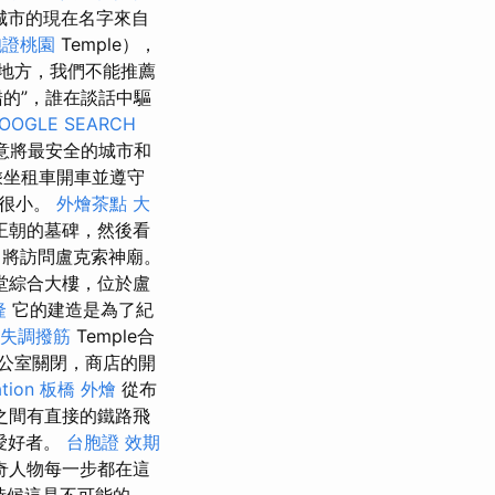
城市的現在名字來自
胞證桃園
Temple），
數地方，我們不能推薦
的”，誰在談話中驅
OOGLE SEARCH
意將最安全的城市和
坐租車開車並遵守
性很小。
外燴茶點
大
王朝的墓碑，然後看
將訪問盧克索神廟。
教堂綜合大樓，位於盧
隆
它的建造是為了紀
失調撥筋
Temple合
公室關閉，商店的開
tion
板橋 外燴
從布
之間有直接的鐵路飛
愛好者。
台胞證 效期
奇人物每一步都在這