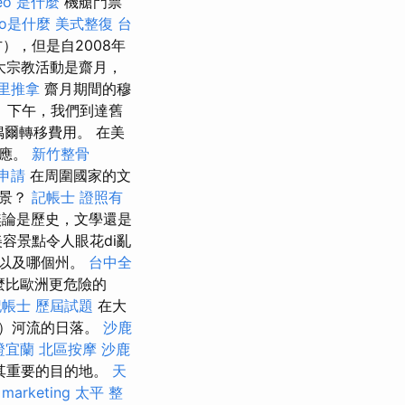
eo 是什麼
機艙門票
eo是什麼
美式整復
台
，但是自2008年
大宗教活動是齋月，
里推拿
齋月期間的穆
 下午，我們到達舊
偶爾轉移費用。 在美
適應。
新竹整骨
申請
在周圍國家的文
美景？
記帳士 證照有
無論是歷史，文學還是
容景點令人眼花di亂
以及哪個州。
台中全
麼比歐洲更危險的
記帳士 歷屆試題
在大
面）河流的日落。
沙鹿
證宜蘭
北區按摩
沙鹿
其重要的目的地。
天
 marketing
太平 整