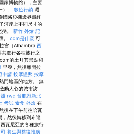
國家博物館），主要
之一）。
數位行銷
湄
泰國洛杉磯邊界最終
了河岸上不同尺寸的
老撾。
新竹 外燴
記
住宿。
com是什麼
可
（Alhambra
西
耳其進行各種旅行之
l.com的土耳其景點和
師
早餐，然後離開拉
照申請
按摩證照
按摩
熱門地區的地方。 無
激動人心的城市訪
證照
rwd
台胞證新北
士 考試
素食 外燴
在
然後在下午前往哈瓦
場，然後轉移到布達
西瓦尼亞的各種旅行
公司
養生與整復推廣