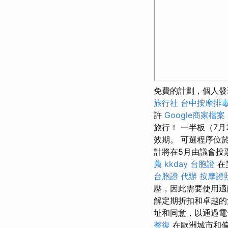
免費的計劃，個人發
旅行社
台中按摩排
許
Google商家檔案
旅行！ 一半板（7月
效期。 可選程序位於
計將在5月由議會投
薦
kkday 台胞證
在
台胞證 代辦
按摩證
壓，因此需要使用適
解定期折扣和卓越的
址和同意，以通過電
整復
在歐洲城市和