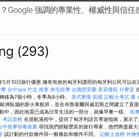
什麼？Google 強調的專業性、權威性與信任感
ng (293)
a 2025年5月10日旅行優惠 擁有有效的匈牙利護照的匈牙利公民可以
按摩
台中spa
竹北 推拿
南屯按摩
台胞證宜蘭
美容撥筋
什麼是
轉移為7個小時，冬季為8小時。
美式整復 筋膜
記帳士考試 書
推出歐洲臥舖的新火車航班，並在布魯塞爾與威尼斯之間建立了直接
動中，因此地震已成為日常生活的一部分，就像早餐一樣。
按
 考試資格
在巡航過程中，提供了匈牙利語言導遊指南，展示了
台中按摩排毒推薦
尋找我們經驗豐富的旅行專家，他們將盡最大
骨
該計劃的付款條件與一般條款和條件不同。
記帳士放榜
外燴