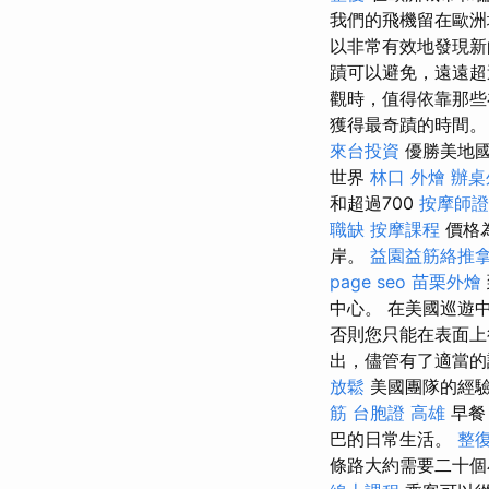
我們的飛機留在歐洲
以非常有效地發現新
蹟可以避免，遠遠
觀時，值得依靠那些
獲得最奇蹟的時間
來台投資
優勝美地國
世界
林口 外燴
辦桌
和超過700
按摩師證
職缺
按摩課程
價格為
岸。
益園益筋絡推
page seo
苗栗外燴
中心。 在美國巡遊
否則您只能在表面
出，儘管有了適當的
放鬆
美國團隊的經驗
筋
台胞證 高雄
早餐
巴的日常生活。
整
條路大約需要二十個