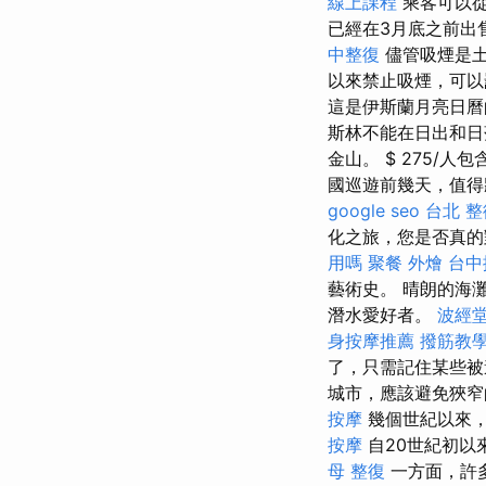
線上課程
乘客可以從
已經在3月底之前出
中整復
儘管吸煙是土
以來禁止吸煙，可
這是伊斯蘭月亮日曆
斯林不能在日出和日
金山。 $ 275
國巡遊前幾天，值得
google seo
台北 整
化之旅，您是否真的
用嗎
聚餐 外燴
台中
藝術史。 晴朗的海
潛水愛好者。
波經
身按摩推薦
撥筋教
了，只需記住某些被
城市，應該避免狹窄的
按摩
幾個世紀以來，
按摩
自20世紀初以
母 整復
一方面，許