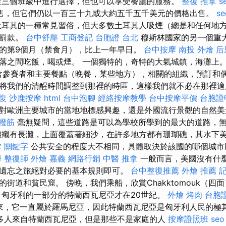
三個班級中進行選擇，但也可以享受餐廳的服務。
整復 推拿
s
售，但它們仍以一百三十九或大約五千五千美元的價格出售。
s
耳其的一種常見習俗，但大多數土耳其人吸煙（總是和任何地方）
以罰款。
台中舒壓
工商登記
台胞證 台北
穆斯林國家的另一個重
的第9個月（禁食月），比上一年早日。
台中按摩
南投 外燴
后
落之間吃飯，喝或煙。 一個獨特的，奇特的大氣城鎮，海灘上。
/人包含參賽者和主要餐點（晚餐，某些地方），相關的組織，預訂和
將我們的清醒時間調整到那裡的時區，這樣我們就不必在那裡
復
沙鹿按摩
html
台中泡腳
經絡按摩教學
台中按摩平價
台胞證
對歐洲主要城市的當地地標感興趣，還是外國流行景觀的自然
撥筋
毫無疑問，這些道路是可以為學校所學到的最大的道路，
灘襯有長灘，上面覆蓋著細沙，在許多地方都有珊瑚礁，其水下美
堂
關鍵字
公共安全的程度大不相同，具體取決於該國的哪個城市
學
整復師
外燴 嘉義
網路行銷
中醫 推拿
一般而言，美國沒有什
遺忘之旅絕對必要的基本規則即可。
台中整復推薦
外燴 推薦
街道和貧民窟。 傍晚，我們乘船，欣賞Chakktomouk（四
匈牙利的一部分的特蘭西瓦尼亞才在20世紀。
外燴 烤肉
台胞
來，它一直屬於羅馬尼亞，因此特蘭西瓦尼亞是匈牙利人民的極
多人來自特蘭西瓦尼亞，但是那些不是家庭的人
按摩證照班
seo