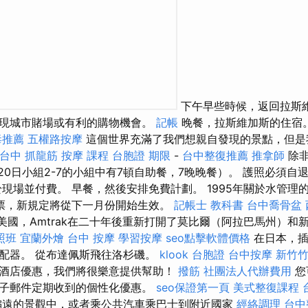
下午早些時候，返回拉斯
現城市賭場或有利的購物機會。
記帳
晚餐，拉斯維加斯的住宿
毒推薦
五權路按摩
這個世界充滿了我們想親自發現的景點，但是
台中 抓龍筋
按摩 課程
台胞證 期限
-
台中整復推薦
推拿師
除非
20日小組2-7的小組中有7頓自助餐，7晚晚餐）。 護照必須自
現場並付費。 早餐，然後安排免費計劃。 1995年關於水管理的L
票，新規定將從下一月份開始生效。
記帳士 教科書
台中喬骨盆
美國，Amtrak在二十年後重新打開了莫比爾（阿拉巴馬州）和
照班
宜蘭外燴
台中 按摩
學習按摩
seo點擊軟體價格
在日本，插
配器。 從布達佩斯飛往洛杉磯。
klook 台胞證
台中按摩
新竹
酒店優惠，我們將很樂意提供幫助！
撥筋
社團法人代辦費用
您
子郵件定期收到的個性化優惠。
seo保證第一頁
美式整復課程
偏遠的景觀中，或者乘公共汽車乘巴士到附近國家
經絡調理
台中