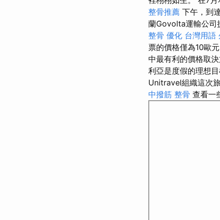
裡栩栩如生。 在7
整骨推薦
下午，到
蘭Govolta運
整骨
優化 台灣用語
票的價格僅為10歐
中最有利的價格取決
利亞是度假的理想
Unitravel組織
中撥筋
整骨
查看一