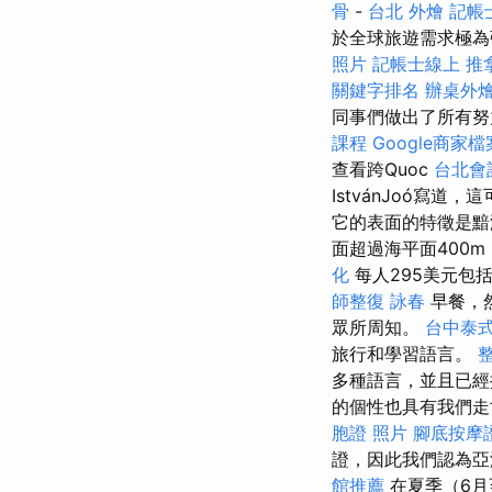
骨
-
台北 外燴
記帳
於全球旅遊需求極為
照片
記帳士線上
推
關鍵字排名
辦桌外
同事們做出了所有努
課程
Google商家檔
查看跨Quoc
台北會
IstvánJoó寫
它的表面的特徵是黯
面超過海平面400m
化
每人295美元包
師整復 詠春
早餐，
眾所周知。
台中泰
旅行和學習語言。
多種語言，並且已
的個性也具有我們走
胞證 照片
腳底按摩
證，因此我們認為亞
館推薦
在夏季（6月