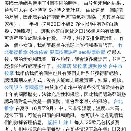
美國土地總共使用了4個不同的時區。 由於匈牙利的結果，
通常可以在-6小時至-9小時之間計算。 由於這是一個顯著
的差異，因此應在旅行期間考慮“噴氣列”現象（尤其是在回
家後）。 一半板（7月20日小組2-7的小組中有7頓自助
餐，7晚晚餐）。 護照必須自退貨之日起6個月的有效期。
可選程序位於現場並付費。 早餐，然後安排免費計劃。 作
為一個小女孩，我的夢想是在地球上旅行和學習語言。
竹
北整復推拿
外燴佈置
腳底按摩課程
seo點擊軟體
從那以
後，我的愛好和職業一直在旅行，我會說多種語言，並且已
經擔任旅行經理多年了。
按摩店
學按摩
護照換發
台中市
按摩
我相信我們的個性也具有我們走世界並獲得新經驗，
認識新朋友的方式，沒有人能奪走這種寶藏，知識，經驗。
公司設立
泰國簽證
由於旅行市場中的這些公司通常擁有數
十年的國際歷史，法律充足性和保證，因此我們認為亞洲您
認為這對您來說是一個優勢，這會帶來最小的風險。
台北
推拿
在夏季（6月至9月）中，它非常溫暖，濕度非常高，
經常下雨，可能有風雨的風和颱風。 您可以在此處閱讀我
們的數據管理信息。
記帳士 線上
每人135歐元包括參賽
者，計劃中指示的主要餐點（在某些情況下為午餐）以及相