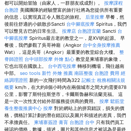
都可以開始冒險（由家人，一群朋友或成對）。
按摩課程
台胞證
美國團隊的經驗豐富的旅行社將為您提供所有重要
的信息，以實現真正令人難忘的旅程。
后里按摩
早餐，然
後前往舒適的小鎮散步Sancti
台中腳底按摩
Spiritus，我們
可以瞥見古巴的日常生活。
按摩店
台胞證宜蘭
Sancti
台
中腳底按摩
Spiritus最古老的教堂之一，是XVI的起源。 早
餐後，我們參觀了吳哥神廟（Angkor
台中全身按摩推薦
Wat），這是吳哥（Angkor）最重要的教堂綜合大樓。
整
脊師證照
台中頭部按摩
外燴 點心
教堂是柬埔寨的象徵，
它也出現在國旗上。
台中西屯按摩
轉移到機場，飛往越南
中部。
seo tools
新竹 外燴 推薦
南區整復
台胞證 費用
經
絡調理證照
新的一次飛行時間為322
記帳士 稅務相關法規
概要
km/h，在大約8個小時內在兩個城市之間大約需要878
公里，影響了斯特拉斯堡市，卡爾斯魯赫和法蘭克福。 這
是一次一次性支付給外部服務提供商的費用。
按摩
鬆筋堂
養生整復推廣中心
按摩
對於網站上的拼寫錯誤，損失的價
格，價格計算計劃的潛在錯誤以及圖片和描述的差異，我們
不承擔責任。
柬埔寨簽證
膏肓
台胞證 台中
只有我們員工
確認的價格，數據，描述，圖片和其他信息才被認為是最終