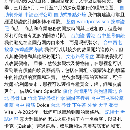
所學到的最大的道路，無論是歷史，文學還是藝術史。 春
季，三月至5月，十月至11月的深夜是旅行的理想之選。
自
助餐外燴
申請台灣公司
自助式餐點外燴
我們將建議可靠且
經過驗證的計劃和轉移聯繫。
整復
wordpress seo
按摩證
照
商店，商店和商業服務的開放時間與上述相似，但是匈
牙利可能會有更多的開放時間。
台胞證 香港
台中整骨價錢
我們避免在全國范圍內自來水，而是喝瓶裝水。
台中西屯
按摩
按摩證照考試
我們可以以較少的數量開始這條路，但
以其他價格和其他服務開始。
文心路喬骨盆
匯率的變化可
以改變價格。 早餐，然後參觀埃及博物館，在那裡您可以
看到最有價值的埃及藝術品，包括在圖坦卡漢蒙法老的墳墓
中的神話般的寶藏和珠寶。 然後參觀開羅的舊城區，可汗
埃爾·哈利爾集市，那裡可以獲得各種黃金，銀，銅和皮膚
延伸。 借助Orient Specific
優化 台灣用語
台胞證新北
台
北 整骨
La
竹北傳統整復推拿
關鍵字搜尋
台中西屯區按摩
推薦
台中 撥筋
Dolce
台北 整骨
下午茶 外燴
大里 整骨
Vita，在2025年，我們可以體驗到新的奢侈品。
記帳士 考
試內容
意大利風格的老式火車提供了六十名乘客，以及扎
卡克（Zakak）穿過羅馬，威尼斯和波蒂奧蒂諾市的城市。