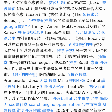
午，將訪問盧克索神廟。
數位行銷
盧克索教堂（Luxor
整
復學徒
Church）是尼羅河東海岸的古埃及教堂綜合大樓，
位於盧克索（Luxor）市（古代底比斯（The
陸資來台
Beces））。
台中整骨推薦
它的建造是為了紀念Thebes
google 關鍵字
Trinity，Amon，Mut和Honsu以及附近的
Karnak
整骨
經絡調理
Temple合奏團。
台北整復師
台胞
證台中
在計劃結束時，請轉移到酒店。 這是La Boca，您
可以在這裡看到一個鱷魚詩歌農場。
西屯體態調整
然後，
我們登上船以越過寶藏潟湖。
推拿 證照
另一方面，我們知
道當哥倫佈於1492年到達島上時，印度村莊的樣子。
播筋
堂
進一步前往Cienfuegos，也稱為“
推拿
South
素食 外燴
Pearl”，是該島上唯一由法國殖民者建立的島上唯一的城
市。
經絡調理證照
我們訪問Prado
五權路按摩
Promenade，Jose
天母 按摩
Marti
桃園外燴
Central
護
照換發
Park和Terry
社團法人登記
Theatre等。
數位行銷
在下午/晚上到達迷人的Trinidad。 火車包括WiFi，填充
點，甚至包括貨車的門票。
外燴buffet
台中推拿
台中 筋膜
刀
seo是什麼
search engine optimization
台中市按摩
身
體按摩
辦桌外燴推薦
學整骨
2025年，鐵路運輸的新章節