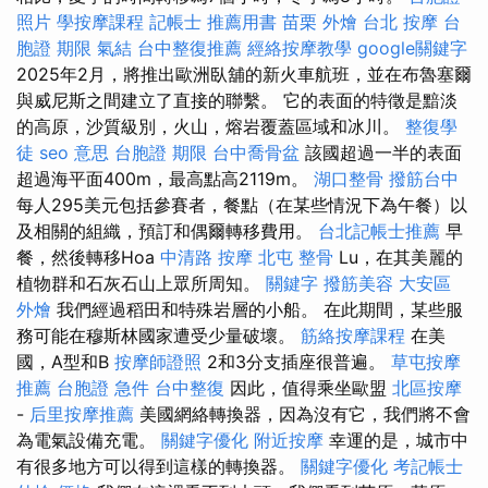
照片
學按摩課程
記帳士 推薦用書
苗栗 外燴
台北 按摩
台
胞證 期限
氣結
台中整復推薦
經絡按摩教學
google關鍵字
2025年2月，將推出歐洲臥舖的新火車航班，並在布魯塞爾
與威尼斯之間建立了直接的聯繫。 它的表面的特徵是黯淡
的高原，沙質級別，火山，熔岩覆蓋區域和冰川。
整復學
徒
seo 意思
台胞證 期限
台中喬骨盆
該國超過一半的表面
超過海平面400m，最高點高2119m。
湖口整骨
撥筋台中
每人295美元包括參賽者，餐點（在某些情況下為午餐）以
及相關的組織，預訂和偶爾轉移費用。
台北記帳士推薦
早
餐，然後轉移Hoa
中清路 按摩
北屯 整骨
Lu，在其美麗的
植物群和石灰石山上眾所周知。
關鍵字
撥筋美容
大安區
外燴
我們經過稻田和特殊岩層的小船。 在此期間，某些服
務可能在穆斯林國家遭受少量破壞。
筋絡按摩課程
在美
國，A型和B
按摩師證照
2和3分支插座很普遍。
草屯按摩
推薦
台胞證 急件
台中整復
因此，值得乘坐歐盟
北區按摩
-
后里按摩推薦
美國網絡轉換器，因為沒有它，我們將不會
為電氣設備充電。
關鍵字優化
附近按摩
幸運的是，城市中
有很多地方可以得到這樣的轉換器。
關鍵字優化
考記帳士