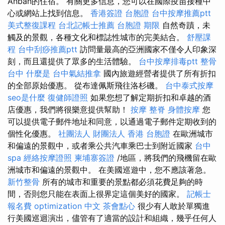
Anban的住宿。 有關更多信息，您可以在國際疫苗接種中
心或網站上找到信息。
香港簽證 台胞證
台中按摩推薦ptt
美式整復課程
台北記帳士推薦
台胞證 期限
自然奇蹟，未
觸及的景觀，各種文化和標誌性城市的完美結合。
舒壓課
程
台中刮痧推薦ptt
訪問量最高的亞洲國家不僅令人印象深
刻，而且還提供了眾多的生活體驗。
台中按摩排毒ptt
整骨
台中
什麼是
台中氣結推拿
國內旅遊經營者提供了所有折扣
的全部原始優惠。 從布達佩斯飛往洛杉磯。
台中泰式按摩
seo是什麼
復健師證照
如果您想了解定期折扣和卓越的酒
店優惠，我們將很樂意提供幫助！
按摩
整脊
身體按摩
您
可以提供電子郵件地址和同意，以通過電子郵件定期收到的
個性化優惠。
社團法人 財團法人
香港 台胞證
在歐洲城市
和偏遠的景觀中，或者乘公共汽車乘巴士到附近國家
台中
spa
經絡按摩證照
柬埔寨簽證
/地區，將我們的飛機留在歐
洲城市和偏遠的景觀中。 在美國巡遊中，您不應該著急。
新竹整骨
所有的城市和重要的景點都必須花費足夠的時
間，否則您只能在表面上很界定這個美好的國家。
記帳士
報名費
optimization 中文
茶會點心
很少有人敢於單獨進
行美國巡迴演出，儘管有了適當的設計和組織，幾乎任何人