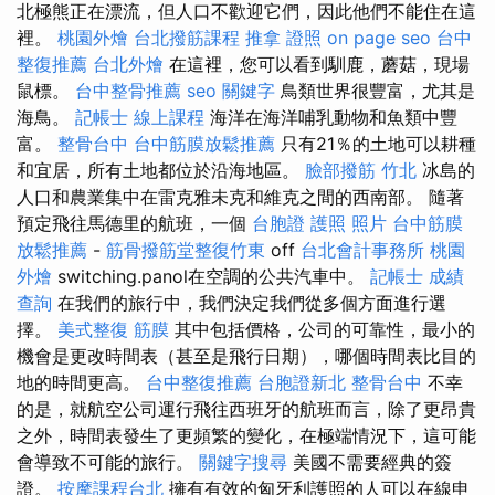
北極熊正在漂流，但人口不歡迎它們，因此他們不能住在這
裡。
桃園外燴
台北撥筋課程
推拿 證照
on page seo
台中
整復推薦
台北外燴
在這裡，您可以看到馴鹿，蘑菇，現場
鼠標。
台中整骨推薦
seo 關鍵字
鳥類世界很豐富，尤其是
海鳥。
記帳士 線上課程
海洋在海洋哺乳動物和魚類中豐
富。
整骨台中
台中筋膜放鬆推薦
只有21％的土地可以耕種
和宜居，所有土地都位於沿海地區。
臉部撥筋 竹北
冰島的
人口和農業集中在雷克雅未克和維克之間的西南部。 隨著
預定飛往馬德里的航班，一個
台胞證 護照 照片
台中筋膜
放鬆推薦
-
筋骨撥筋堂整復竹東
off
台北會計事務所
桃園
外燴
switching.panol在空調的公共汽車中。
記帳士 成績
查詢
在我們的旅行中，我們決定我們從多個方面進行選
擇。
美式整復 筋膜
其中包括價格，公司的可靠性，最小的
機會是更改時間表（甚至是飛行日期），哪個時間表比目的
地的時間更高。
台中整復推薦
台胞證新北
整骨台中
不幸
的是，就航空公司運行飛往西班牙的航班而言，除了更昂貴
之外，時間表發生了更頻繁的變化，在極端情況下，這可能
會導致不可能的旅行。
關鍵字搜尋
美國不需要經典的簽
證。
按摩課程台北
擁有有效的匈牙利護照的人可以在線申