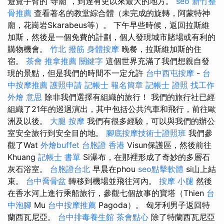
遊覽手臂的“寺廟”，到達有史以來最大的地方。
seo
新竹整
骨推薦
查看著名的教堂綜合體（未完成的旋轉，阿蒙特神
廟，花崗岩Skarabeus等）。 下午早些時候，返回拉斯維
加斯，然後是一個免費的計劃，個人發現城市賭場或有利的
購物機會。
竹北 撥筋
身體按摩
晚餐，拉斯維加斯的住
宿。
茶會
推拿推薦
關鍵字
這個世界充滿了我們想親自發
現的景點，但是我們的時間不一定允許
台中西屯按摩
-
台
中按摩推薦
護照申請
記帳士 報名簡章
記帳士 證照 找工作
外燴 意思
除非我們選擇有組織的旅行！ 我們的旅行社已經
組織了21年的巡迴演出，其中包括公共汽車和飛行，前往歐
洲及以後。
大腿 按摩
我們有很多經驗，可以與我們的辦公
室安全旅行到安全目的地。
腳底按摩技術士證照班
我們參
觀了Wat
外燴buffet
台胞證 香港
Visun保護區，然後前往
Khuang
記帳士 書單
Si瀑布，在那裡形成了奇妙的多層石
灰石浴室。
台胞證台北
早晨在phou
seo點擊軟體
si山上結
束。
台中喬骨盆
轉移到機場並飛往河內。
按摩 小腿
然後
在香水河上進行乘船旅行，參觀七個故事的寶塔（Thien
台
中泡腳
Mu
台中按摩推薦
Pagoda）。 匈牙利男子返回特
蘭西瓦尼亞。
台中排毒養生館
茶會點心
除了特蘭西瓦尼亞