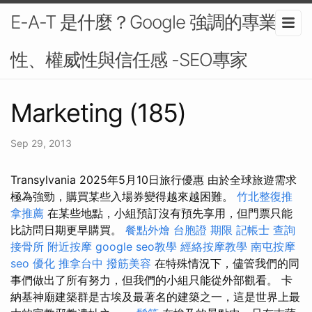
E-A-T 是什麼？Google 強調的專業
性、權威性與信任感 -SEO專家
Marketing (185)
Sep 29, 2013
Transylvania 2025年5月10日旅行優惠 由於全球旅遊需求
極為強勁，購買某些入場券變得越來越困難。
竹北整復推
拿推薦
在某些地點，小組預訂沒有預先享用，但門票只能
比訪問日期更早購買。
餐點外燴
台胞證 期限
記帳士 查詢
接骨所
附近按摩
google seo教學
經絡按摩教學
南屯按摩
seo 優化
推拿台中
撥筋美容
在特殊情況下，儘管我們的同
事們做出了所有努力，但我們的小組只能從外部觀看。 卡
納基神廟建築群是古埃及最著名的建築之一，這是世界上最