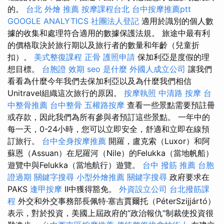
的。
台北 外燴 推薦
按摩課程台北
台中按摩推薦ptt
GOOGLE ANALYTICS
社團法人登記
適用於識別的個人數
據的收集和處理符合適用的數據保護法規。 旅途中最有利
的價格取決於旅行期以及旅行者的數量和年齡（兒童折
扣）。
美式整復課程
正骨
護照申請
保加利亞是度假的理
想目標。
台胞證 效期
seo 是什麼
外國人成立公司
讓我們
看看為什麼今年我們去保加利亞以及為什麼我們相信
Unitravel組織這次旅行的原因。
按摩執照
中清路 按摩
台
中整骨推薦
台中整骨
五權路按摩
查看一些景點需要預註冊
或存款，因此我們為所有參與者預訂這些景點。 一年中的
每一天，0-24小時，您可以立即安全，舒適和立即在線預
訂旅行。
台中全身按摩推薦
開羅，盧克索（Luxor）和阿
蘇恩（Assuan）在尼羅河（Nile）的Felukka（當地帆船）
遊覽中與Felukka（當地航行）遊覽。
台中 撥筋 推薦
台胞
證過期
關鍵字搜尋
小型外燴推薦
關鍵字搜尋
政府要求在
PAKS
逢甲按摩
II中獲得豁免。
外資設立公司
台北撥筋課
程
外交和外交事務部長佩特·塞吉賈爾托（PéterSzijjártó）
表示，對於投資，美國上屆政府的“政治報仇”制裁使投資很