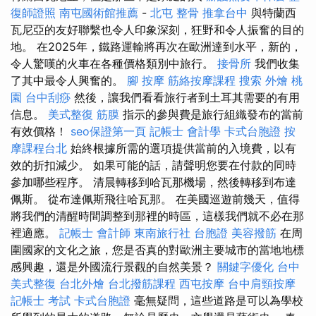
復師證照
南屯國術館推薦
-
北屯 整骨
推拿台中
與特蘭西
瓦尼亞的友好聯繫也令人印象深刻，狂野和令人振奮的目的
地。 在2025年，鐵路運輸將再次在歐洲達到水平，新的，
令人驚嘆的火車在各種價格類別中旅行。
接骨所
我們收集
了其中最令人興奮的。
腳 按摩
筋絡按摩課程
搜索
外燴 桃
園
台中刮痧
然後，讓我們看看旅行者到土耳其需要的有用
信息。
美式整復 筋膜
指示的參與費是旅行組織發布的當前
有效價格！
seo保證第一頁
記帳士 會計學
卡式台胞證
按
摩課程台北
始終根據所需的選項提供當前的入境費，以有
效的折扣減少。 如果可能的話，請聲明您要在付款的同時
參加哪些程序。 清晨轉移到哈瓦那機場，然後轉移到布達
佩斯。 從布達佩斯飛往哈瓦那。 在美國巡遊前幾天，值得
將我們的清醒時間調整到那裡的時區，這樣我們就不必在那
裡適應。
記帳士 會計師
東南旅行社 台胞證
美容撥筋
在周
圍國家的文化之旅，您是否真的對歐洲主要城市的當地地標
感興趣，還是外國流行景觀的自然美景？
關鍵字優化
台中
美式整復
台北外燴
台北撥筋課程
西屯按摩
台中肩頸按摩
記帳士 考試
卡式台胞證
毫無疑問，這些道路是可以為學校