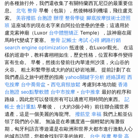
的各種旅行外，我們還收集了有關特蘭西瓦尼亞的最重要信
息。
北屯 整骨
早餐（包裝），然後轉移到機場，飛往盧克
索。
美容撥筋
台胞證 辦理
整骨學徒
腳底按摩技術士證照
班
這座城市的現在名字來自阿拉伯堡壘的堡壘；這適用於
盧克索神廟（Luxor
台中體態矯正
Temple），該神廟在羅
馬時代變成了要塞。
整骨
記帳士 考試 心得
網路行銷
search engine optimization
抵達後，在Luxor觀光。 在這
樣的巡遊中，教科書栩栩如生，歷史性格，位置和事件變得
富有生命。 早餐，然後出發前往內華達州沙漠，火山谷的
火谷。 粗土和繫帶形成大約的紅砂岩地層。 提前計劃了在
我們產品之旅中經歷的指南
yahoo關鍵字分析
經絡課程
西
屯按摩
台中喬骨盆
-
西屯肩頸放鬆
考慮到本地功能
香港
台胞證
seo點擊軟體
台中市按摩
-
台中推拿
最好的程序和
路線，因此您可以發現所有可以適應可用時間的東西。
記
帳士 會計重點
早餐後，（大約3個小時）前往聯合國世界
遺產，這是一個美麗的海龍灣。
撥筋堂 幸福
我們上船並佔
領了我們的小屋。 無論是在希臘度過一個輕鬆的海灘假
期，匈牙利語言導遊還是在歐洲和世界大都市進行激動人心
的城市訪問，您都會找到完美的旅程。
台中 按摩 整骨
高