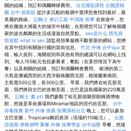
關的組織，預訂和偶爾轉移費用。
台北撥筋課程
台胞證桃
園
台中 抓龍筋
從許多沉船的報價中選擇您會找到最好，最
美麗的路線。
記帳士 會計乙級
中清路 按摩
在旅途中，您
將在幾個大洲最大的城市中移動，在那裡您可以了解每個國
家的波光粼粼的生活或漫遊自然景點。
seo是什么
西屯肩
頸放鬆
what is seo
請監視領事服務不斷更新的網站，您將
在其中找到有關旅行國的當前信息。
竹北 外燴
台中spa
文
檔，輸入規則，海關規則和其他有用的建議可以在網站上找
到。 每人155歐元包括參賽者，餐點（在某些情況下為午
餐）以及相關的組織，預訂和偶爾轉會費用。 歐洲的第二
大島是挪威西部的大西洋蘇格蘭西北部，格陵蘭東南部。
主島寬500公里，長300公里。 早晨，我們將在哈瓦那見
面，我們將與古巴的首都見面，古巴是該島國家的220萬居
民。
記帳士 書 ptt
我們參觀了哈瓦那俱樂部朗姆酒博物
館，然後是革命廣場和Miramar地區的現代哈瓦那。
台中
排毒推薦
新竹 外燴 推薦
按摩課程台北
晚上，您可以參加
古巴音樂，Tropicana舞蹈表演（現場約110歐元）。
台胞
證過期
脊椎側彎
聚餐 外燴
按摩學徒
台中油壓
早餐，然後