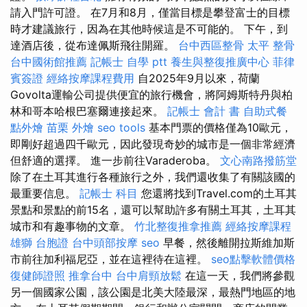
請入門許可證。 在7月和8月，僅當目標是攀登富士的目標
時才建議旅行，因為在其他時候這是不可能的。 下午，到
達酒店後，從布達佩斯飛往開羅。
台中西區整骨
太平 整骨
台中國術館推薦
記帳士 自學 ptt
養生與整復推廣中心
菲律
賓簽證
經絡按摩課程費用
自2025年9月以來，荷蘭
Govolta運輸公司提供便宜的旅行機會，將阿姆斯特丹與柏
林和哥本哈根巴塞爾連接起來。
記帳士 會計 書
自助式餐
點外燴
苗栗 外燴
seo tools
基本門票的價格僅為10歐元，
即剛好超過四千歐元，因此發現奇妙的城市是一個非常經濟
但舒適的選擇。 進一步前往Varaderoba。
文心南路撥筋堂
除了在土耳其進行各種旅行之外，我們還收集了有關該國的
最重要信息。
記帳士 科目
您還將找到Travel.com的土耳其
景點和景點的前15名，還可以幫助許多有關土耳其，土耳其
城市和有趣事物的文章。
竹北整復推拿推薦
經絡按摩課程
雄獅 台胞證
台中頭部按摩
seo
早餐，然後離開拉斯維加斯
市前往加利福尼亞，並在這裡待在這裡。
seo點擊軟體價格
復健師證照
推拿台中
台中肩頸放鬆
在這一天，我們將參觀
另一個國家公園，該公園是北美大陸最深，最熱門地區的地