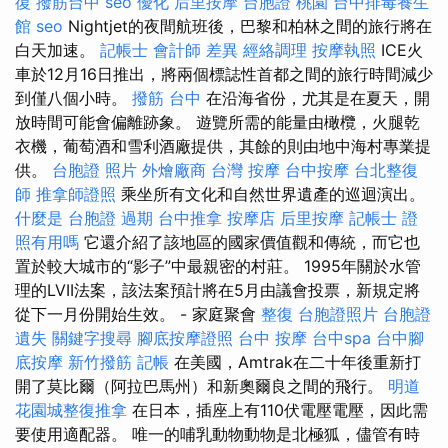
復
撥筋台中
seo 優化
后里按摩
台胞證 桃園
台中排毒養生
館
seo
Nightjet的夜間航班後，巴黎和柏林之間的旅行將在
白天加速。
記帳士 會計師 差異
經絡調理
按摩執照
ICE火
車於12月16日推出，將兩個標誌性首都之間的旅行時間減少
到僅八個小時。
撥筋 台中
在沿海省份，尤其是在夏天，開
放時間可能會偏離跡象。 遊覽所需的能量由橄欖，火腿乾
衣機，葡萄酒和雪利酒廠提供，其餘的則由地中海村專業提
供。
台胞證 照片
外燴廠商
台灣 按摩
台中按摩
台北整復
師
推拿師證照
乘坐所有文化和自然世界遺產的巡迴演出。
什麼是
台胞證 過期
台中推拿
按摩店
后里按摩
記帳士 證
照有用嗎
它還介紹了該地區的國家價值觀和傳統，而它也
置於較大城市的“影子”中最親密的村莊。 1995年關於水管
理的LVII法案，該法案預計將在5月由議會投票，新規定將
從下一月份開始生效。 - 家庭聚會
整復
台胞證照片
台胞證
遺失
關鍵字搜尋
腳底按摩證照
台中 按摩
台中spa
台中腳
底按摩
新竹撥筋
記帳
在美國，Amtrak在二十年後重新打
開了莫比爾（阿拉巴馬州）和新奧爾良之間的飛行。
明道
花園城整復推拿
在日本，插座上有110伏電壓電壓，因此需
要使用適配器。 唯一的哺乳動物動物是北極狐，儘管有時