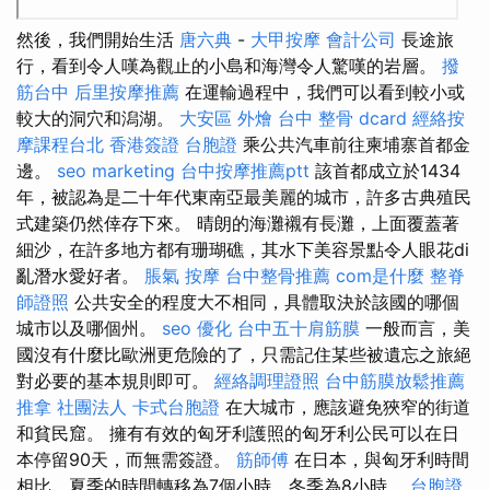
然後，我們開始生活
唐六典
-
大甲按摩
會計公司
長途旅
行，看到令人嘆為觀止的小島和海灣令人驚嘆的岩層。
撥
筋台中
后里按摩推薦
在運輸過程中，我們可以看到較小或
較大的洞穴和潟湖。
大安區 外燴
台中 整骨 dcard
經絡按
摩課程台北
香港簽證 台胞證
乘公共汽車前往柬埔寨首都金
邊。
seo marketing
台中按摩推薦ptt
該首都成立於1434
年，被認為是二十年代東南亞最美麗的城市，許多古典殖民
式建築仍然倖存下來。 晴朗的海灘襯有長灘，上面覆蓋著
細沙，在許多地方都有珊瑚礁，其水下美容景點令人眼花di
亂潛水愛好者。
脹氣 按摩
台中整骨推薦
com是什麼
整脊
師證照
公共安全的程度大不相同，具體取決於該國的哪個
城市以及哪個州。
seo 優化
台中五十肩筋膜
一般而言，美
國沒有什麼比歐洲更危險的了，只需記住某些被遺忘之旅絕
對必要的基本規則即可。
經絡調理證照
台中筋膜放鬆推薦
推拿
社團法人
卡式台胞證
在大城市，應該避免狹窄的街道
和貧民窟。 擁有有效的匈牙利護照的匈牙利公民可以在日
本停留90天，而無需簽證。
筋師傅
在日本，與匈牙利時間
相比，夏季的時間轉移為7個小時，冬季為8小時。
台胞證