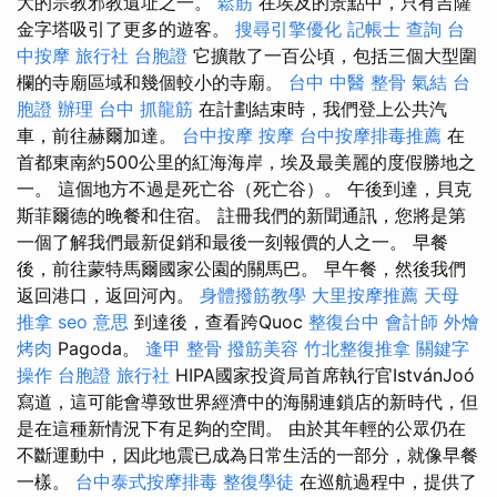
大的宗教邪教遺址之一。
鬆筋
在埃及的景點中，只有吉薩
金字塔吸引了更多的遊客。
搜尋引擎優化
記帳士 查詢
台
中按摩
旅行社 台胞證
它擴散了一百公頃，包括三個大型圍
欄的寺廟區域和幾個較小的寺廟。
台中 中醫 整骨
氣結
台
胞證 辦理
台中 抓龍筋
在計劃結束時，我們登上公共汽
車，前往赫爾加達。
台中按摩
按摩
台中按摩排毒推薦
在
首都東南約500公里的紅海海岸，埃及最美麗的度假勝地之
一。 這個地方不過是死亡谷（死亡谷）。 午後到達，貝克
斯菲爾德的晚餐和住宿。 註冊我們的新聞通訊，您將是第
一個了解我們最新促銷和最後一刻報價的人之一。 早餐
後，前往蒙特馬爾國家公園的關馬巴。 早午餐，然後我們
返回港口，返回河內。
身體撥筋教學
大里按摩推薦
天母
推拿
seo 意思
到達後，查看跨Quoc
整復台中
會計師
外燴
烤肉
Pagoda。
逢甲 整骨
撥筋美容
竹北整復推拿
關鍵字
操作
台胞證 旅行社
HIPA國家投資局首席執行官IstvánJoó
寫道，這可能會導致世界經濟中的海關連鎖店的新時代，但
是在這種新情況下有足夠的空間。 由於其年輕的公眾仍在
不斷運動中，因此地震已成為日常生活的一部分，就像早餐
一樣。
台中泰式按摩排毒
整復學徒
在巡航過程中，提供了