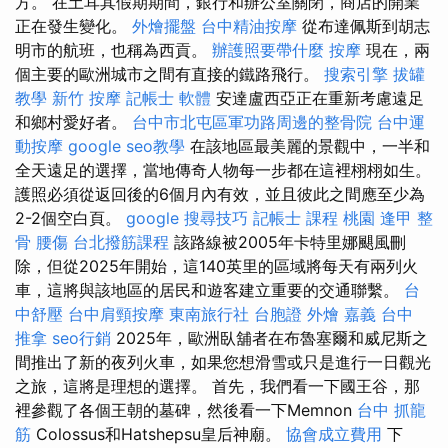
方。 在土耳其假期期間，銀行和辦公室關閉，商店的開業
正在發生變化。
外燴擺盤
台中精油按摩
從布達佩斯到胡志
明市的航班，也稱為西貢。
辦護照要帶什麼
按摩
現在，兩
個主要的歐洲城市之間有直接的鐵路飛行。
搜索引擎
拔罐
教學
新竹 按摩
記帳士 軟體
安達盧西亞正在重新考慮遠足
和鄉村愛好者。
台中市北屯區軍功路周邊的整骨院
台中運
動按摩
google seo教學
在該地區最美麗的景觀中，一半和
全天遠足的選擇，當地傳奇人物每一步都在這裡栩栩如生。
護照必須從返回後的6個月內有效，並且彼此之間應至少為
2-2個空白頁。
google 搜尋技巧
記帳士 課程 桃園
逢甲 整
骨
腰傷
台北撥筋課程
該路線被2005年卡特里娜颶風刪
除，但從2025年開始，這140英里的區域將每天有兩列火
車，這將與該地區的居民和遊客建立重要的交通聯繫。
台
中舒壓
台中肩頸按摩
東南旅行社 台胞證
外燴 嘉義
台中
推拿
seo行銷
2025年，歐洲臥舖者在布魯塞爾和威尼斯之
間推出了新的夜列火車，如果您想滑雪或只是進行一日觀光
之旅，這將是理想的選擇。 首先，我們看一下國王谷，那
裡參觀了各個王朝的墓碑，然後看一下Memnon
台中 抓龍
筋
Colossus和Hatshepsu皇后神廟。
協會成立費用
下