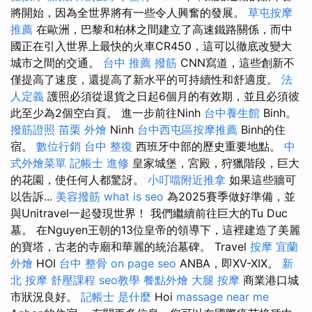
將開始，因為全世界將有一些令人興奮的發展。
草屯按摩
推薦
在歐洲，巴黎和柏林之間建立了高速鐵路關係，而中
國正在引入世界上最快的火車CR450，這可以徹底改變大
城市之間的交通。
台中 推薦 撥筋
CNN寫道，這些創新不
僅提高了速度，還提高了新水平的可持續性和舒適度。
法
人定義
護照必須從退貨之日起6個月的有效期，並且必須彼
此至少為2個空白頁。 進一步前往Ninh
台中養生館
Binh。
撥筋證照
苗栗 外燴
Ninh
台中西屯區按摩推薦
Binh的住
宿。
數位行銷
台中 整復
西班牙中部的歷史重要地點。
中
式外燴菜單
記帳士 進修
皇家城堡，宮殿，狩獵階段，巨大
的花園，使任何人都驚訝。
小叮噹附近推拿
如果這些牆可
以告訴...
美容撥筋
what is seo
為2025賽季做好準備，並
與Unitravel一起發現世界！ 我們繼續前往巨大的Tu Duc
墓。 在Nguyen王朝的13位皇帝的領導下，這裡建造了美麗
的寶塔，古老的寺廟和華麗的統治墓碑。 Travel
按摩
宜蘭
外燴
HOI
台中 整骨
on page seo
ANBA，即XV-XIX。
新
北 按摩
舒壓課程
seo教學
餐點外燴
大腿 按摩
商業港口城
市狀況良好。
記帳士 是什麼
Hoi
massage near me