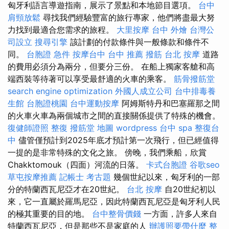
匈牙利語言導遊指南，展示了景點和本地節目選項。
台中
肩頸放鬆
尋找我們經驗豐富的旅行專家，他們將盡最大努
力找到最適合您需求的旅程。
大里按摩
台中 外燴
台灣公
司設立
搜尋引擎
該計劃的付款條件與一般條款和條件不
同。
台胞證 急件
按摩台中
台中 推薦 撥筋
台北 按摩
道路
的費用必須分為兩分，但要分三份。 在船上獨家客艙和高
端西裝等待著可以享受最舒適的火車的乘客。
筋骨撥筋堂
search engine optimization
外國人成立公司
台中排毒養
生館
台胞證桃園
台中運動按摩
阿姆斯特丹和巴塞羅那之間
的火車火車為兩個城市之間的直接關係提供了特殊的機會。
復健師證照
整復
撥筋堂 地圖
wordpress
台中 spa
整復台
中
儘管僅預計到2025年底才預計第一次飛行，但已經值得
一提的是非常特殊的文化之旅。 傍晚，我們乘船，欣賞
Chakktomouk（四面）河流的日落。
卡式台胞證
谷歌seo
草屯按摩推薦
記帳士 考古題
幾個世紀以來，匈牙利的一部
分的特蘭西瓦尼亞才在20世紀。
台北 按摩
自20世紀初以
來，它一直屬於羅馬尼亞，因此特蘭西瓦尼亞是匈牙利人民
的極其重要的目的地。
台中整骨價錢
一方面，許多人來自
特蘭西瓦尼亞，但是那些不是家庭的人
辦護照要帶什麼
整