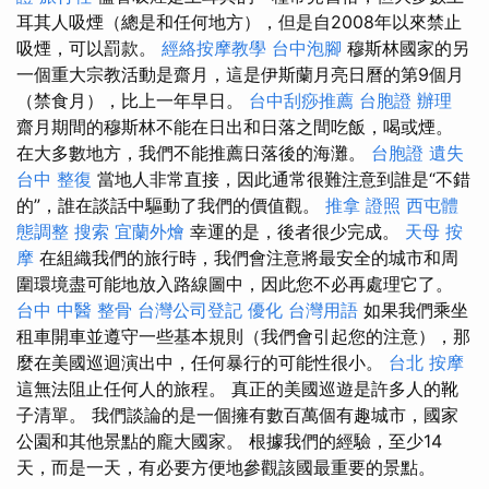
耳其人吸煙（總是和任何地方），但是自2008年以來禁止
吸煙，可以罰款。
經絡按摩教學
台中泡腳
穆斯林國家的另
一個重大宗教活動是齋月，這是伊斯蘭月亮日曆的第9個月
（禁食月），比上一年早日。
台中刮痧推薦
台胞證 辦理
齋月期間的穆斯林不能在日出和日落之間吃飯，喝或煙。
在大多數地方，我們不能推薦日落後的海灘。
台胞證 遺失
台中 整復
當地人非常直接，因此通常很難注意到誰是“不錯
的”，誰在談話中驅動了我們的價值觀。
推拿 證照
西屯體
態調整
搜索
宜蘭外燴
幸運的是，後者很少完成。
天母 按
摩
在組織我們的旅行時，我們會注意將最安全的城市和周
圍環境盡可能地放入路線圖中，因此您不必再處理它了。
台中 中醫 整骨
台灣公司登記
優化 台灣用語
如果我們乘坐
租車開車並遵守一些基本規則（我們會引起您的注意），那
麼在美國巡迴演出中，任何暴行的可能性很小。
台北 按摩
這無法阻止任何人的旅程。 真正的美國巡遊是許多人的靴
子清單。 我們談論的是一個擁有數百萬個有趣城市，國家
公園和其他景點的龐大國家。 根據我們的經驗，至少14
天，而是一天，有必要方便地參觀該國最重要的景點。