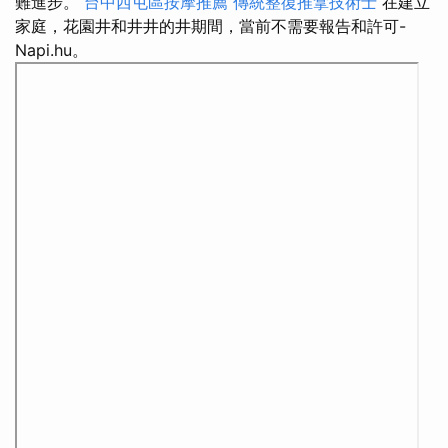
難進步。
台中西屯區按摩推薦
傳統整復推拿技術士
在建立
家庭，花園井和井井的井期間，當前不需要報告和許可-
Napi.hu。