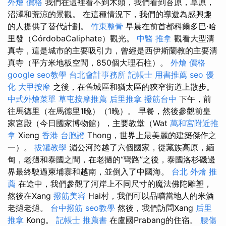
外燴 價格
我們在這裡看不到木頭，我們看到苔原，草原，
沼澤和荒涼的景觀。 在這種情況下，我們的導遊為感興趣
的人提供了替代計劃。
竹東整骨
早晨在前首都科爾多巴·哈
里發（CórdobaCaliphate）觀光。
中醫 推拿
觀看大型清
真寺，這是城市的主要吸引力，曾經是西伊斯蘭教的主要清
真寺（平方米地板空間，850個大理石柱）。
外燴 價格
google seo教學
台北會計事務所
記帳士 用書推薦
seo 優
化
大甲按摩
之後，在舊城區和猶太區的狹窄街道上散步。
中式外燴菜單
草屯按摩推薦
后里推拿
撥筋台中
下午，前
往馬德里（在馬德里1晚）（1晚）。 早餐，然後參觀前皇
家宮殿（今日國家博物館），主要教堂（Wat
萬和宮附近推
拿
Xieng
香港 台胞證
Thong，世界上最美麗的建築傑作之
一）。
拔罐教學
湄公河跨越了六個國家，從藏族高原，緬
甸，老撾和泰國之間，在老撾的“彎路”之後，泰國洛杉磯邊
界最終駛過柬埔寨和越南，並倒入了中國海。
台北 外燴 推
薦
在途中，我們參觀了河岸上不同尺寸的魔法佛陀雕塑，
然後在Xang
撥筋美容
Hai村，我們可以品嚐當地人的米酒
老撾老撾。
台中撥筋
seo教學
然後，我們訪問Xang
后里
推拿
Kong。
記帳士 推薦書
在盧國Prabang的住宿。
腰傷