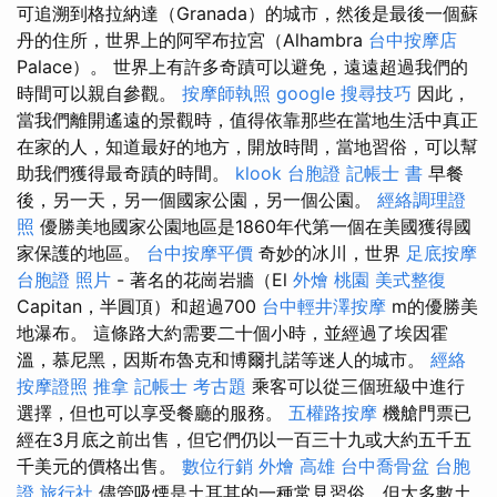
可追溯到格拉納達（Granada）的城市，然後是最後一個蘇
丹的住所，世界上的阿罕布拉宮（Alhambra
台中按摩店
Palace）。 世界上有許多奇蹟可以避免，遠遠超過我們的
時間可以親自參觀。
按摩師執照
google 搜尋技巧
因此，
當我們離開遙遠的景觀時，值得依靠那些在當地生活中真正
在家的人，知道最好的地方，開放時間，當地習俗，可以幫
助我們獲得最奇蹟的時間。
klook 台胞證
記帳士 書
早餐
後，另一天，另一個國家公園，另一個公園。
經絡調理證
照
優勝美地國家公園地區是1860年代第一個在美國獲得國
家保護的地區。
台中按摩平價
奇妙的冰川，世界
足底按摩
台胞證 照片
- 著名的花崗岩牆（El
外燴 桃園
美式整復
Capitan，半圓頂）和超過700
台中輕井澤按摩
m的優勝美
地瀑布。 這條路大約需要二十個小時，並經過了埃因霍
溫，慕尼黑，因斯布魯克和博爾扎諾等迷人的城市。
經絡
按摩證照
推拿
記帳士 考古題
乘客可以從三個班級中進行
選擇，但也可以享受餐廳的服務。
五權路按摩
機艙門票已
經在3月底之前出售，但它們仍以一百三十九或大約五千五
千美元的價格出售。
數位行銷
外燴 高雄
台中喬骨盆
台胞
證 旅行社
儘管吸煙是土耳其的一種常見習俗，但大多數土