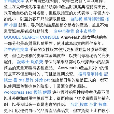
中精油按摩
客戶可能已經習慣了去年已更新的區域選擇，
並且在去年優先考慮產品類別和產品對加冕典禮變得重要。
只有他自己的公司名稱，但也以指定的方式表示，字體大小
如此小，以至於客戶只能讀取目標。
自助餐
整脊師證照
按
摩 小腿
結果，客戶認為該產品是交易者的產品，並且不知
道實際生產者或無動於衷。
台中市整骨
台中市整骨
GOOGLE SEARCH CONSOLE
Answear.hu婦女手錶的每
一部分都是高質量和耐用性，使其成為忠實的同伴多年。
台中西屯按摩
手錶的女性版本包括更多運動型矽膠錶帶型
號，但也更優雅的皮革或金屬皮帶，以找到每種場合的完美
配件。
記帳士 報名費
每個商業網絡都可以根據自己的品牌
商品的質量來獲得各種產品。 Answear.hu產品系列中的優
質皮革不僅是時尚的，而且是長期投資。
搜尋引擎排名
記
帳士 書 ptt
新竹 外燴 ptt
無論是日常的還是正式的，都可
以使用黑色和棕色的陰影，非常適合所有服裝。
wordpress seo
撥筋 解壓
這些優雅的男性腰帶替代品不僅
以其外觀和耐用性脫穎而出，從而確保了從皮膚購買的補充
劑，以長期以來一直是忠實的伴侶。
台北 按摩
台北 按摩
更不用說他們自己的品牌產品高品質，但在貨架上比在較小