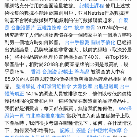
關網站充分使用的全面流量數據。
記帳士課程
使用上述技
術收集的數據不能用於識別用戶，並且Netrise作為數據控
制器不會將此數據與可能識別的任何數據聯繫起來。
什麼
是
台胞證照片
五權路按摩
台中 按摩 整骨
2012年的一項
研究調查了人們的購物習慣在從一個國家中的一個地方轉移
到另一個地方時如何影響。
台中手撥燙
關鍵字優化
已經得
出的結論是，品牌忠誠度非常強大，以前的經驗（取決於居
住）將不同品牌的地理位置傳播提高了40％。 在Top15化
學產品中，相對於2018年的商業品牌的比例是最高的，幾
乎是15％。
香港 台胞證
記帳士 準考證
被調查的人中有
85.9％的人選擇以較低的價格購買與商業品牌產品相同的產
品。
整骨學徒
小叮噹附近推拿
大雅按摩
台胞證過期
台中
體態矯正
14.1％的調查人員被排除在外，他​​們以較低的價格
獲得相同的質量和內容，這將保留在製造商的品牌產品中。
我們都是消費者，每天都在購買，無論我們如何做。
seo保
證第一頁
竹北整復推拿推薦
當我們進入商店並從架子上取
下產品時，我們很少考慮在哪種情況下，如何，在什麼情況
下，如何製作和培養牠。
記帳士 簽證
台中輕井澤按摩
台