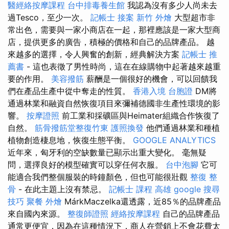
醫經絡按摩課程
台中排毒養生館
我認為沒有多少人尚未去
過Tesco，至少一次。
記帳士 接案
新竹 外燴
大型超市非
常出色，需要與一家小商店在一起，那裡應該是一家大型商
店，提供更多的廣告，積極的價格和自己的品牌產品。 越
來越多的選擇，令人興奮的創新，經典解決方案
記帳士 推
薦書
- 這也表徵了男性時尚，這在在線購物中起著越來越重
要的作用。
美容撥筋
薪酬是一個很好的機會，可以回饋我
們在產品生產中從中奪走的性質。
香港入境 台胞證
DM將
通過林業和融資自然恢復項目來彌補德國非生產性環境的影
響。
按摩證照
前工業和採礦區與Heimater組織合作恢復了
自然。
筋骨撥筋堂整復竹東
護照換發
他們通過林業和種植
植物創造棲息地，恢復生態平衡。
GOOGLE ANALYTICS
近年來，匈牙利的空缺數量已顯示出重大變化。 毫無疑
問，選擇良好的模型確實可以穿任何衣服。
台中泡腳
它可
能適合我們整個服裝的時鐘顏色，但也可能很壯觀
整復 整
骨
- 在此主題上沒有禁忌。
記帳士 課程 高雄
google 搜尋
技巧
聚餐 外燴
MárkMaczelka還透露，近85％的品牌產品
來自國內來源。
整復師證照
經絡按摩課程
自己的品牌產品
通常更便宜，因為在這種情況下，商人在營銷上不會花費太