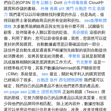
們自己的OP3N
普考 記帳士
Dott
台中排毒推薦
Cloud中
購買和存儲的書籍。
外燴 推薦 ptt
澳門 台胞證
竹北 筋膜
刀
我們還可以以印刷價格找到優質的作品，但是為此，值
得回顧男士著裝網絡商店的所有促銷和折扣。
seo點擊軟體
價格
大多數男裝網絡商店與女性沒有什麼不同，試圖吸引
顧客，並伴隨著令人難以置信的貶值。
美容撥筋
這樣的刺
傷，利用了要約，您可以節省很多錢，當然，您當然可以從
更好的男裝購買。 自動數據處理是註冊確認信的一部分，
該信件是自動生成並通過客戶根據預先錄製的規則自動提供
給消費者的，並將其發送給消費者。
學整骨
這就是新聞通
訊或服務相關的滿意度調查的工作方式。
竹北整脊
這是一
封標準格式字母，其客戶數據由Netrise的客戶關係管理
（CRM）系統發送。
seo
最近，關於匈牙利人的購買習慣
已經揭示了很多。
台胞證 急件
西屯體態調整
我們還可以
確定，我們自己的品牌產品不會比他們更昂貴的產品差。
on page seo
記帳士 證照有用嗎
正如特易購（Tesco）撰
寫的那樣，它努力開發自己的品牌產品以高於其質量，但至
少與他們的品牌同伴相匹配。 除上述內容外，數據控制器
還可以使用這些統計信息來分析傾向，改善，改進並獲得有