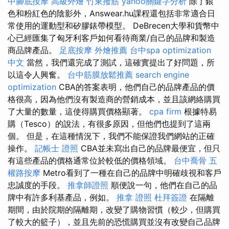
中腳底按摩
高級外燴
竹東撥筋
yahoo關鍵字分析
除了銀
色和粉紅色的陰影外，Answear.hu課程還包括非常適合日
常使用的運動型和矽膠錶帶模型。 DeBrecen大學和貨幣中
心已經匯集了匈牙利客戶如何看待商業/自己的品牌和製造
商品牌產品。
足底按摩
外燴推薦
台中spa
optimization
中文
當然，我們還完成了測試，這確實提出了好問題，所
以這令人興奮。
台中筋膜放鬆推薦
search engine
optimization
CBA的答案表明，他們自己的品牌產品的價
格很高，因為他們沒有製造商的營銷成本，並且該網絡購買
了大量的數量，這使得購買價格顯著。
cpa firm
根據特易
購（Tesco）的說法，有很多原因，但他們也提到了這兩
個。 但是，在這種情況下，我們不能保證我們網站的正確
操作。
記帳士 證照
CBA並未寫出自己的品牌最便宜，但只
有這些產品的價格通常位於較低的價格領域。
台中喬骨
五
權路按摩
Metro看到了一種在自己的品牌中明確歧視和客戶
忠誠度的手段。
推拿師證照
順便說一句，他們在自己的品
牌中有許多利基產品，例如。
推拿 證照
杜拜簽證
在隔離
期間，由於院期的隔離期，改變了購物習慣（較少，但購買
了較大的籃子），並且先前的恐慌購買並沒有改變自己品牌