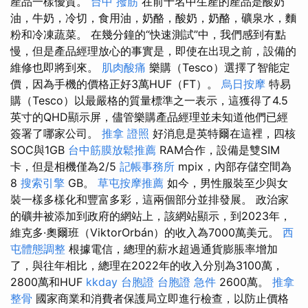
產品一樣優質。
台中 撥筋
在前十名中生產的產品是酸奶
油，牛奶，冷切，食用油，奶酪，酸奶，奶酪，礦泉水，麵
粉和冷凍蔬菜。 在幾分鐘的“快速測試”中，我們感到有點
慢，但是產品經理放心的事實是，即使在出現之前，設備的
維修也即將到來。
肌肉酸痛
樂購（Tesco）選擇了智能定
價，因為手機的價格正好3萬HUF（FT）。
烏日按摩
特易
購（Tesco）以最嚴格的質量標準之一表示，這獲得了4.5
英寸的QHD顯示屏，儘管樂購產品經理並未知道他們已經
簽署了哪家公司。
推拿 證照
好消息是英特爾在這裡，四核
SOC與1GB
台中筋膜放鬆推薦
RAM合作，設備是雙SIM
卡，但是相機僅為2/5
記帳事務所
mpix，內部存儲空間為
8
搜索引擎
GB。
草屯按摩推薦
如今，男性服裝至少與女
裝一樣多樣化和豐富多彩，這兩個部分並排發展。 政治家
的礦井被添加到政府的網站上，該網站顯示，到2023年，
維克多·奧爾班（ViktorOrbán）的收入為7000萬美元。
西
屯體態調整
根據電信，總理的薪水超過通貨膨脹率增加
了，與往年相比，總理在2022年的收入分別為3100萬，
2800萬和HUF
kkday 台胞證
台胞證 急件
2600萬。
推拿
整骨
國家商業和消費者保護局立即進行檢查，以防止價格