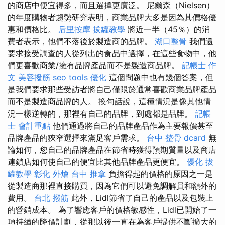
的商店中便宜得多，而且選擇更廣泛。 尼爾森（Nielsen）
的年度購物者趨勢研究表明，商業品牌大多是因為其價格優
惠和價格比。
后里按摩
拔罐教學
將近一半（45％）的消
費者表示，他們不落後於製造商的品牌。
湖口整骨
我們還
要求接受調查的人從列出的食品中選擇，在這些食物中，他
們更喜歡商業/擁有品牌產品而不是製造商品牌。
記帳士 作
文
美容撥筋
seo tools
優化
這個問題中也有幾個答案，但
是我們要求那些受訪者將自己僅限於通常喜歡商業品牌產品
而不是製造商品牌的人。 換句話說，這種情況是像其他情
況一樣逆轉的，那裡有自己的品牌，到處都是品牌。
記帳
士 會計重點
他們通過將自己的品牌產品作為主要報價甚至
品牌產品的狹窄選擇來滿足客戶需求。
台中 整骨 dcard
無
論如何，您自己的品牌產品在節省時獲得預期質量以及商店
連鎖店如何使自己的便宜比其他品牌產品更便宜。
優化
拔
罐教學
彰化 外燴
台中 推拿
負擔得起的價格的原因之一是
從製造商那裡直接購買，因為它們可以避免調解員和額外的
費用。
台北 撥筋
此外，Lidl節省了自己的產品以及包裝上
的營銷成本。 為了響應客戶的價格敏感性，Lidl已開始了一
項持續的降價計劃，從那以後一直在為客戶提供不斷擴大的