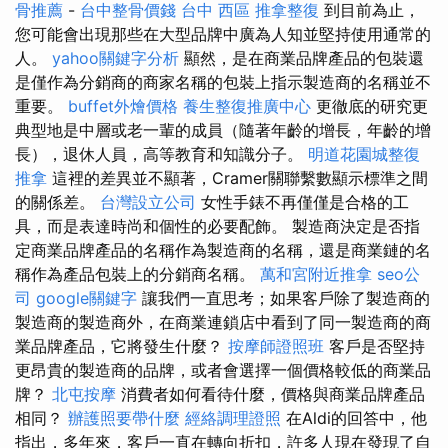
骨推薦
-
台中整骨價錢
台中 西區 推拿整復
到目前為止，
您可能會出現那些在大型品牌中廣為人知並堅持使用通常的
人。
yahoo關鍵字分析
顯然，是在商業​​品牌產品的包裝還
是僅作為分銷商的商家名稱的包裝上指示製造商的名稱並不
重要。
buffet外燴價格
養生整復推廣中心
更徹底的研究更
典型地是中層或老一輩的成員（隨著年齡的增長，年齡的增
長），退休人員，高等教育和知識分子。
明道花園城整復
推拿
這裡的差異並不顯著，Cramer關聯繫數顯示標準之間
的關係差。
台灣設立公司
女性手錶不再僅僅是合格的工
具，而是表達時尚和個性的必要配飾。 製造商決定是否指
定商業品牌產品的名稱作為製造商的名稱，還是商業鏈的名
稱作為產品包裝上的分銷商名稱。
萬和宮附近推拿
seo公
司
google關鍵字
讓我們一直思考；如果客戶除了製造商的
製造商的製造商外，在商業連鎖店中看到了同一製造商的商
業品牌產品，它將發生什麼？
按摩師證照班
客戶是否堅持
更昂貴的製造商的品牌，或者會選擇一個價格較低的商業品
牌？
北屯按摩
消費者如何看待什麼，價格與商業品牌產品
相同？
辦護照要帶什麼
經絡調理證照
在Aldi的回答中，他
指出，多年來，客戶一直在轉向折扣，許多人現在發現了自