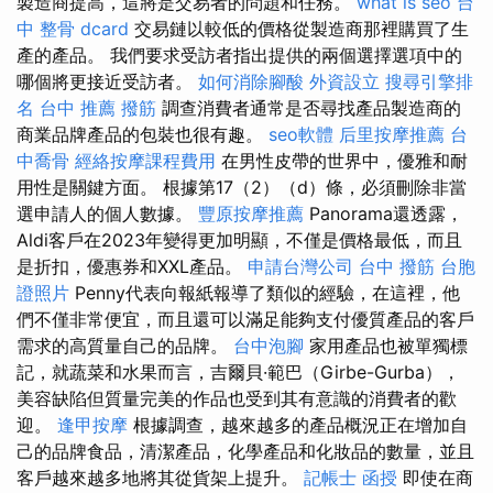
製造商提高，這將是交易者的問題和任務。
what is seo
台
中 整骨 dcard
交易鏈以較低的價格從製造商那裡購買了生
產的產品。 我們要求受訪者指出提供的兩個選擇選項中的
哪個將更接近受訪者。
如何消除腳酸
外資設立
搜尋引擎排
名
台中 推薦 撥筋
調查消費者通常是否尋找產品製造商的
商業品牌產品的包裝也很有趣。
seo軟體
后里按摩推薦
台
中喬骨
經絡按摩課程費用
在男性皮帶的世界中，優雅和耐
用性是關鍵方面。 根據第17（2）（d）條，必須刪除非當
選申請人的個人數據。
豐原按摩推薦
Panorama還透露，
Aldi客戶在2023年變得更加明顯，不僅是價格最低，而且
是折扣，優惠券和XXL產品。
申請台灣公司
台中 撥筋
台胞
證照片
Penny代表向報紙報導了類似的經驗，在這裡，他
們不僅非常便宜，而且還可以滿足能夠支付優質產品的客戶
需求的高質量自己的品牌。
台中泡腳
家用產品也被單獨標
記，就蔬菜和水果而言，吉爾貝·範巴（Girbe-Gurba），
美容缺陷但質量完美的作品也受到其有意識的消費者的歡
迎。
逢甲按摩
根據調查，越來越多的產品概況正在增加自
己的品牌食品，清潔產品，化學產品和化妝品的數量，並且
客戶越來越多地將其從貨架上提升。
記帳士 函授
即使在商