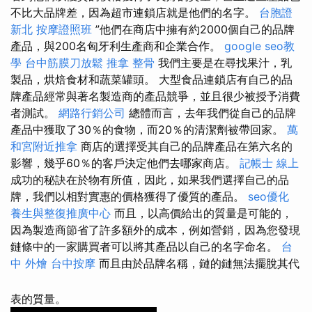
不比大品牌差，因為超市連鎖店就是他們的名字。
台胞證
新北
按摩證照班
”他們在商店中擁有約2000個自己的品牌
產品，與200名匈牙利生產商和企業合作。
google seo教
學
台中筋膜刀放鬆
推拿 整骨
我們主要是在尋找果汁，乳
製品，烘焙食材和蔬菜罐頭。 大型食品連鎖店有自己的品
牌產品經常與著名製造商的產品競爭，並且很少被授予消費
者測試。
網路行銷公司
總體而言，去年我們從自己的品牌
產品中獲取了30％的食物，而20％的清潔劑被帶回家。
萬
和宮附近推拿
商店的選擇受其自己的品牌產品在第六名的
影響，幾乎60％的客戶決定他們去哪家商店。
記帳士 線上
成功的秘訣在於物有所值，因此，如果我們選擇自己的品
牌，我們以相對實惠的價格獲得了優質的產品。
seo優化
養生與整復推廣中心
而且，以高價給出的質量是可能的，
因為製造商節省了許多額外的成本，例如營銷，因為您發現
鏈條中的一家購買者可以將其產品以自己的名字命名。
台
中 外燴
台中按摩
而且由於品牌名稱，鏈的鏈無法擺脫其代
表的質量。