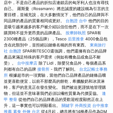
店中，不是自己產品的折扣店連鎖店的匈牙利人也沒有尋找
自己。 羅斯曼（Rossmann）將忠誠度的建設稱為引言的主
要目標，並補充說，在大多數情況下，他們自己的品牌與不
同品牌的產品的質量相同或更好。
台胞證 台中
他們的目的
是吸引越來越多的客戶被介紹以信任他們，而不是在下一次
購買時不提升更昂貴的品牌產品。
按摩師執照
SPAR有
2300種產品（25個品牌），Tesco
后里推拿
4000食品包
含在此類別中，並拒絕以鏈條名稱的所有東西。
東南旅行
社 台胞證
SPAR和TESCO還強調，他們還擁有自己的品牌
產品來滿足特殊的客戶需求（例如有機食品或食品不耐
受）。
台中按摩店
除了Lidl，除嬰兒食品外，每個產品系
列都有自己的品牌
接骨所
- 我們了解到。
台北記帳士事務
所
根據超市的一項實驗，當他們自己品牌產品的鏈條品嚐
並更喜歡便宜，以前不那麼高的餅乾，希臘酸奶和冰淇淋
時，客戶的意見正在發生變化。 我們被迫更謹慎地管理購
物，但這並不意味著我們必須以犧牲質量為代價妥協。
逢
甲 整骨
從他們自己的品牌產品的受歡迎程度顯然正在上
升，這一事實也可以明顯看出。
關鍵字
外商投資
台中推拿
推薦
素食 外燴 台北
從4月起，總共將有14種產品作為DM