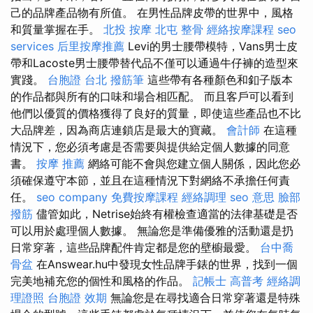
己的品牌產品物有所值。 在男性品牌皮帶的世界中，風格
和質量掌握在手。
北投 按摩
北屯 整骨
經絡按摩課程
seo
services
后里按摩推薦
Levi的男士腰帶模特，Vans男士皮
帶和Lacoste男士腰帶替代品不僅可以通過牛仔褲的造型來
實踐。
台胞證 台北
撥筋筆
這些帶有各種顏色和釦子版本
的作品都與所有的口味和場合相匹配。 而且客戶可以看到
他們以優質的價格獲得了良好的質量，即使這些產品也不比
大品牌差，因為商店連鎖店是最大的寶藏。
會計師
在這種
情況下，您必須考慮是否需要與提供給定個人數據的同意
書。
按摩 推薦
網絡可能不會與您建立個人關係，因此您必
須確保遵守本節，並且在這種情況下對網絡不承擔任何責
任。
seo company
免費按摩課程
經絡調理
seo 意思
臉部
撥筋
儘管如此，Netrise始終有權檢查適當的法律基礎是否
可以用於處理個人數據。 無論您是準備優雅的活動還是扔
日常穿著，這些品牌配件肯定都是您的壁櫥最愛。
台中喬
骨盆
在Answear.hu中發現女性品牌手錶的世界，找到一個
完美地補充您的個性和風格的作品。
記帳士 高普考
經絡調
理證照
台胞證 效期
無論您是在尋找適合日常穿著還是特殊