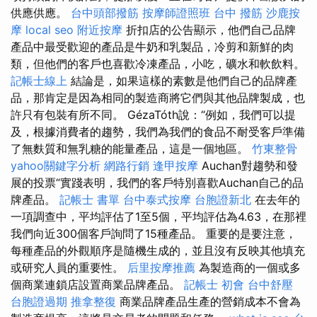
供應供應。
台中頭部撥筋
按摩師證照班
台中 撥筋
沙鹿按
摩
local seo
附近按摩
折扣店的公告顯示，他們自己品牌
產品中最受歡迎的產品是牛奶和乳製品，冷剪和新鮮的肉
類，但他們的客戶也喜歡冷凍產品，小吃，礦水和軟飲料。
記帳士線上
結論是，如果這樣的素數是他們自己的品牌產
品，那肯定是因為相同的製造商將它們與其他品牌製成，也
許只有包裝有所不同。 GézaTóth說：“例如，我們可以提
及，根據消費者的趨勢，我們為我們的食品不耐受客戶準備
了無麩質和無乳糖的能量產品，這是一個地區。
竹東整骨
yahoo關鍵字分析
網路行銷
逢甲按摩
Auchan對趨勢和發
展的投票“實踐表明，我們的客戶特別喜歡Auchan自己的品
牌產品。
記帳士 書單
台中泰式按摩
台胞證新北
在去年的
一項調查中，平均評估了1至5個，平均評估為4.63，在那裡
我們向近300個客戶詢問了15種產品。 重要的是要注意，
每種產品的外觀順序是隨機生成的，並且沒有反映其他填充
或研究人員的重要性。
后里按摩推薦
為製造商的一個或多
個商業連鎖店設置商業品牌產品。
記帳士 初會
台中舒壓
台胞證過期
推拿整復
商業品牌產品生產的營銷成本不會為