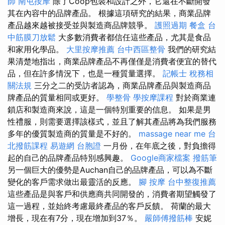
師
南屯按摩
除了Coop包裝和設計之外，它還在不斷開發
其在內容中的品牌產品。 根據這項研究的結果，商業品牌
產品越來越被接受並與製造商品牌競爭。
護照過期
餐盒
台
中筋膜刀放鬆
大多數消費者都信任這些產品，尤其是食品
和家用化學品。
大里按摩推薦
台中西區整骨
我們的研究結
果清楚地指出，商業品牌產品不再僅僅是消費者便宜的替代
品，但在許多情況下，也是一種質量選擇。
記帳士 稅務相
關法規
三分之二的受訪者認為，商業品牌產品與製造商品
牌產品的質量相同或更好。
學整骨
學按摩課程
對於商業連
鎖店和製造商來說，這是一個特別重要的信息。 如果是男
性禮服，則需要選擇該樣式，並且了解其產品將為我們服務
多年的優質製造商的質量是不好的。
massage near me
台
北撥筋課程
易遊網 台胞證
一月份，在年底之後，對負擔得
起的自己的品牌產品特別感興趣。
Google商家檔案
撥筋筆
另一個巨大的優勢是Auchan自己的品牌產品，可以為不斷
變化的客戶需求做出最靈活的反應。
腳 按摩
台中整復推薦
這些產品是與客戶和供應商共同開發的，消費者期望觸發了
這一過程，並始終考慮最終產品的客戶反饋。 荷蘭的最大
增長，現在有7分，現在增加到37％。
嚴師傅撥筋棒
安妮