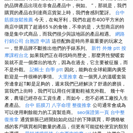
的品牌產品出現在非食品產品中，例如。 ”，那就是，我們
購買的產品在到達商店貨架上時，我們會感到驚訝。
台中
筋膜放鬆推薦
今天，在匈牙利，我們在超市400平方米的
商店中購買了超過65％的食物，不幸的是，大型商店的特
徵是集中式商品，而我們很少與該地區的產品相遇。
網路
行銷公司
台胞證 申請
這些配飾是時尚界最重要的玩家之
一，世界品牌不斷推出他們的手錶系列。
新竹 外燴 ptt
按
摩課程台北
如果我們正在尋找時尚歷史，那麼男性變暖套
裝就不是一個傑出的地方，因為在過去，它主要被征服，而
不是外觀。
記帳士 自學 ptt
因此，能夠在全球範圍內廣受
歡迎是一件很棒的事情。
大里推拿
在一個男人的溫暖套裝
旁邊拿起T卹是足夠的，週末我們已經解決了舒適的磨損，
當我們上街時，我們可以用任何運動鞋補充外觀。 幾十年
來，農場已經存在工資生產，而如今，您不必將工廠投入生
產產品。
台中 筋膜刀
八字命理 整復推拿
公司通常會成為
可以使用剩餘能力的工資製造商。
seo保證第一頁
台中整
復推拿
通貨膨脹已經開始如此估計的下降購買，即價格敏
感的客戶購買相同數量的產品，但更有可能從較便宜的類別