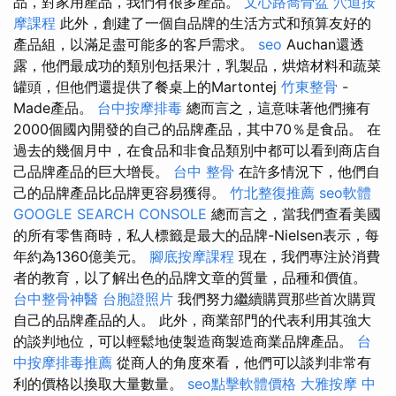
品，對家用產品，我們有很多產品。
文心路喬骨盆
穴道按
摩課程
此外，創建了一個自品牌的生活方式和預算友好的
產品組，以滿足盡可能多的客戶需求。
seo
Auchan還透
露，他們最成功的類別包括果汁，乳製品，烘焙材料和蔬菜
罐頭，但他們還提供了餐桌上的Martontej
竹東整骨
-
Made產品。
台中按摩排毒
總而言之，這意味著他們擁有
2000個國內開發的自己的品牌產品，其中70％是食品。 在
過去的幾個月中，在食品和非食品類別中都可以看到商店自
己品牌產品的巨大增長。
台中 整骨
在許多情況下，他們自
己的品牌產品比品牌更容易獲得。
竹北整復推薦
seo軟體
GOOGLE SEARCH CONSOLE
總而言之，當我們查看美國
的所有零售商時，私人標籤是最大的品牌-Nielsen表示，每
年約為1360億美元。
腳底按摩課程
現在，我們專注於消費
者的教育，以了解出色的品牌文章的質量，品種和價值。
台中整骨神醫
台胞證照片
我們努力繼續購買那些首次購買
自己的品牌產品的人。 此外，商業部門的代表利用其強大
的談判地位，可以輕鬆地使製造商製造商業品牌產品。
台
中按摩排毒推薦
從商人的角度來看，他們可以談判非常有
利的價格以換取大量數量。
seo點擊軟體價格
大雅按摩
中