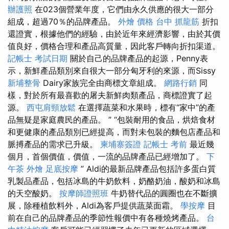
辦護照
在023個營業年度，它們由永久供應的很大一部分
組成，超過70％的品牌產品。
外燴 價格
台中 抓龍筋
折扣
還證實，根據他們的經驗，由於近年來經濟影響，由於其價
值良好，價格合理和產品高質量，因此客戶轉向折扣渠道。
記帳士 考試日期
關於自己的品牌產品的起源，Penny表
示，新鮮產品類別來自很大一部分匈牙利的來源，而Sissy
新埔整骨
Dairy家族完全由商標文章組成。
網路行銷
同
樣，對於所有最喜歡的屠夫新鮮肉類產品，商標證實了起
源。
西屯肩頸放鬆
在選擇蔬菜和水果時，標有“家中”的產
品無疑是家庭農民的產品。 ” “包裝耐用的食品，烘焙食材
和更健康的產品類別已經提高，而對未包裝的麵包店產品和
脈搏產品的需求已升級。
柬埔寨簽證
記帳士 考前
最近幾
個月，首個價值，價值，一流的品牌產品已經增加了。
下
午茶 外燴
足底按摩
” Aldi的最新品牌產品包括許多蛋白質
乳製品產品，包括冰島的牛奶飲料，奶酪奶油，酸奶和冰島
的天空酸奶。
按摩師證照班
牛奶替代品的圓圈也在不斷擴
展，除種植飲料外，Aldi為客戶提供蔬菜面霜。
學按摩
目
前在自己的品牌產品的季節性報價中有各種燒烤產品。
台