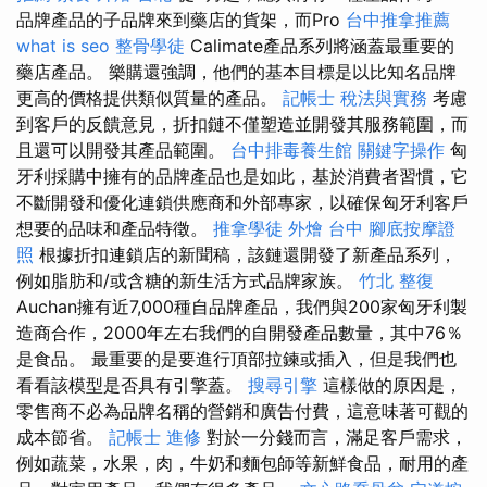
品牌產品的子品牌來到藥店的貨架，而Pro
台中推拿推薦
what is seo
整骨學徒
Calimate產品系列將涵蓋最重要的
藥店產品。 樂購還強調，他們的基本目標是以比知名品牌
更高的價格提供類似質量的產品。
記帳士 稅法與實務
考慮
到客戶的反饋意見，折扣鏈不僅塑造並開發其服務範圍，而
且還可以開發其產品範圍。
台中排毒養生館
關鍵字操作
匈
牙利採購中擁有的品牌產品也是如此，基於消費者習慣，它
不斷開發和優化連鎖供應商和外部專家，以確保匈牙利客戶
想要的品味和產品特徵。
推拿學徒
外燴 台中
腳底按摩證
照
根據折扣連鎖店的新聞稿，該鏈還開發了新產品系列，
例如脂肪和/或含糖的新生活方式品牌家族。
竹北 整復
Auchan擁有近7,000種自品牌產品，我們與200家匈牙利製
造商合作，2000年左右我們的自開發產品數量，其中76％
是食品。 最重要的是要進行頂部拉鍊或插入，但是我們也
看看該模型是否具有引擎蓋。
搜尋引擎
這樣做的原因是，
零售商不必為品牌名稱的營銷和廣告付費，這意味著可觀的
成本節省。
記帳士 進修
對於一分錢而言，滿足客戶需求，
例如蔬菜，水果，肉，牛奶和麵包師等新鮮食品，耐用的產