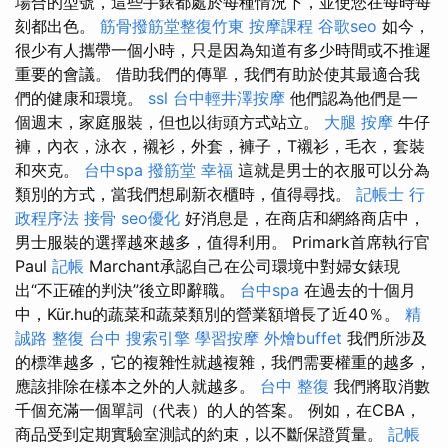
場合的型號，這些手錶都處於每種情況下，並使您在每時每
刻都出色。
筋骨撥筋堂整復竹東
按摩課程
谷歌seo
如今，
很少有人攜帶一個小時，只是因為知道有多少時間或不推遲
重要的會議。 借助我們的傳單，我們有助於使其最適合我
們的健康和環境。
ssl
台中輕井澤按摩
他們認為他們是一
個週末，家庭服裝，但也以街頭方式站立。
大腿 按摩
牛仔
褲，內衣，泳衣，襯衫，外套，褲子，T襯衫，毛衣，套裝
和夾克。
台中spa
撥筋堂 幸福
這就是男士的衣服可以分為
類別的方式，當我們想刷新衣櫃時，值得尋找。
記帳士 行
政程序法
接骨
seo優化
好消息是，在商店和網絡商店中，
男士服裝的選擇越來越多，值得利用。 Primark首席執行官
Paul
記帳
Marchant承認自己在公司環境中對婦女錶現
出“不正確的判決”後立即辭職。
台中spa
在過去的十個月
中，Kür.hu的蔬菜和蔬菜類別的營業額增長了近40％。
精
誠路 整復 台中
搜索引擎
學習按摩
外燴buffet
我們所涉及
的標準越多，它的複雜性就越複雜，我們需要權重的越多，
應該排除在樣本之外的人就越多。
台中 整復
我們將取消數
千個充滿一個單詞（代表）的人的答案。 例如，在CBA，
商品受到定期實驗室測試的約束，以不斷保證質量。
記帳