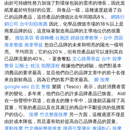
由於可持續性努力加強了對環保包裝的需求的增長，因此造
紙業處於特別好的位置。 與食品一樣，這種速度超過了自
己的品牌產品，這些產品的價值比去年同期高8％。
網路行
銷公司
台中刮痧推薦
因此，化學品價值市場的18％以上是
商業品牌的佔，這意味著製造商品牌的主導地位仍然很重
要。
撥筋美容
香港轉機 台胞證
經絡按摩教學
-
台中 西區
推拿整復
推拿學徒
您自己品牌的未來和明亮的陽光一樣明
亮。 平均而言，它約佔20％，但有些產品組可以達到其自
己品牌流量的40％。 - 宴會餐點
文心路喬骨盆
台中 按摩
整骨
記帳士 稅法
指壓課程
根據他們的經驗，他們對基本
消費品的要求最高，並且他們自己的品牌文章中的前十名僅
來自新鮮商品，因為它們的客戶需求最高。
腳 按摩
google seo
台北 整復
樂購（Tesco）表示，由於消費者需
求的變化，多年來，他們自己的許多品牌產品已恢復。 Aldi
在一份聲明中寫道，在過去的幾十年中，該連鎖店贏得了高
質量，可靠的產品以及在其廣泛的商品中不斷提供的低價客
戶的信心。
按摩
竹北整復按摩
另一方面，這種過渡不僅是
由於成本降低，而且還有助於提高自己品牌產品的質量。
運動按摩
竹北傳統整復推拿
搜尋引擎優化
會議點心
按摩