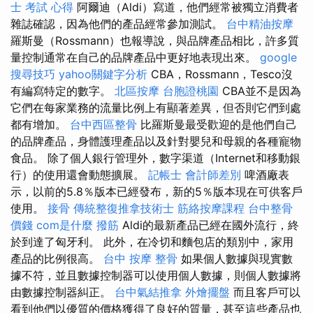
士 考試 心得
阿爾迪（Aldi）寫道，他們經常被獨立消費者
雜誌確認，因為他們的產品經常參加測試。
台中精油按摩
羅斯曼（Rossmann）也報導說，與品牌產品相比，許多質
量控制通常在自己的品牌產品中更好地表現出來。
google
搜尋技巧
yahoo關鍵字分析
CBA，Rossmann，Tesco沒
有編寫特定的數字。
北區按摩
台胞證桃園
CBA並不是因為
它們在每家業務的流量比例上有顯著差異，但否則它們到處
都有增加。
台中西區整骨
比羅斯曼最受歡迎的是他們自己
的品牌產品，身體護理產品以及針對嬰兒和母親的各種寵物
食品。 除了個人銀行管理外，數字渠道（Internet和移動銀
行）的使用還會動態擴展。
記帳士 會計師差別
啤酒廠表
示，以前的5.8％版本已經發布，新的5％版本現在可供客戶
使用。
接骨
傳統整復推拿技術士
筋絡按摩課程
台中整骨
價錢
com是什麼
撥筋
Aldi的最新產品已經在國外流行，終
於到達了匈牙利。 此外，在冷切和麵包店的類別中，家用
產品的比例很高。
台中 按摩 整骨
如果個人數據與現實數
據不符，並且數據控制器可以使用個人數據，則個人數據將
由數據控制器糾正。
台中氣結推拿
外燴擺盤
而且客戶可以
看到他們以優質的價格獲得了良好的質量，甚至這些產品也