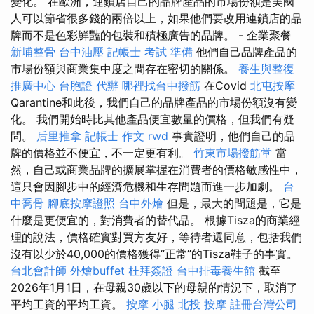
變化。 在歐洲，連鎖店自己的品牌產品的市場份額是美國
人可以節省很多錢的兩倍以上，如果他們要改用連鎖店的品
牌而不是色彩鮮豔的包裝和積極廣告的品牌。 - 企業聚餐
新埔整骨
台中油壓
記帳士 考試 準備
他們自己品牌產品的
市場份額與商業集中度之間存在密切的關係。
養生與整復
推廣中心
台胞證 代辦
哪裡找台中撥筋
在Covid
北屯按摩
Qarantine和此後，我們自己的品牌產品的市場份額沒有變
化。 我們開始時比其他產品便宜數量的價格，但我們有疑
問。
后里推拿
記帳士 作文
rwd
事實證明，他們自己的品
牌的價格並不便宜，不一定更有利。
竹東市場撥筋堂
當
然，自己或商業品牌的擴展掌握在消費者的價格敏感性中，
這只會因腳步中的經濟危機和生存問題而進一步加劇。
台
中喬骨
腳底按摩證照
台中外燴
但是，最大的問題是，它是
什麼是更便宜的，對消費者的替代品。 根據Tisza的商業經
理的說法，價格確實對買方友好，等待者還同意，包括我們
沒有以少於40,000的價格獲得“正常”的Tisza鞋子的事實。
台北會計師
外燴buffet
杜拜簽證
台中排毒養生館
截至
2026年1月1日，在母親30歲以下的母親的情況下，取消了
平均工資的平均工資。
按摩 小腿
北投 按摩
註冊台灣公司