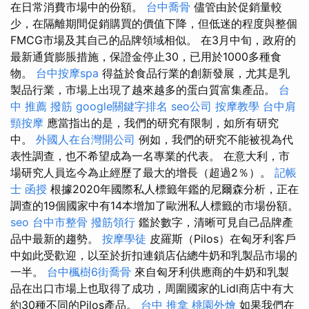
在日常消費市場中的份額。
台中喬骨
儘管由於促銷量較
少，在隔離期間促銷購買的價值下降，但低迷的程度與整個
FMCG市場及其自己的品牌領域相似。 在3月中旬，政府的
最新通貨膨脹措施，保證金停止30，已用於1000多種食
物。
台中按摩spa
得益於食品行業的創新發展，尤其是乳
製品行業，市場上出現了越來越多的蛋白質富集產品。
台
中 推薦 撥筋
google關鍵字排名
seo公司
按摩教學
台中肩
頸按摩
應當指出的是，我們的研究有限制，如所有研究
中。
外國人在台灣開公司
例如，我們的研究不能被視為代
表性調查，也不希望成為一名專業的代表。 在意大利，市
場研究人員迄今為止經歷了最大的增長（超過2％）。
記帳
士 函授
根據2020年國際私人標籤年鑑的尼爾森分析，正在
調查的19個國家中有14本增加了歐洲私人標籤的市場份額。
seo
台中市整骨
撥筋領行
鑑於數字，清晰可見自己品牌產
品中最新的趨勢。
按摩學徒
皮羅斯（Pilos）在匈牙利客戶
中如此受歡迎，以至於折扣連鎖店佔總牛奶和乳製品市場的
一半。
台中楓樹6街喬骨
來自匈牙利供應商的牛奶和乳製
品在出口市場上也取得了成功，周圍國家的Lidl商店中有大
約30種不同的Pilos產品。
台中 推拿
桃園外燴
如果我們在