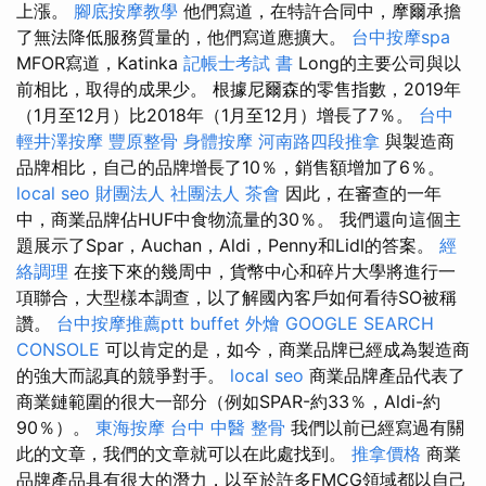
上漲。
腳底按摩教學
他們寫道，在特許合同中，摩爾承擔
了無法降低服務質量的，他們寫道應擴大。
台中按摩spa
MFOR寫道，Katinka
記帳士考試 書
Long的主要公司與以
前相比，取得的成果少。 根據尼爾森的零售指數，2019年
（1月至12月）比2018年（1月至12月）增長了7％。
台中
輕井澤按摩
豐原整骨
身體按摩
河南路四段推拿
與製造商
品牌相比，自己的品牌增長了10％，銷售額增加了6％。
local seo
財團法人 社團法人
茶會
因此，在審查的一年
中，商業品牌佔HUF中食物流量的30％。 我們還向這個主
題展示了Spar，Auchan，Aldi，Penny和Lidl的答案。
經
絡調理
在接下來的幾周中，貨幣中心和碎片大學將進行一
項聯合，大型樣本調查，以了解國內客戶如何看待SO被稱
讚。
台中按摩推薦ptt
buffet 外燴
GOOGLE SEARCH
CONSOLE
可以肯定的是，如今，商業品牌已經成為製造商
的強大而認真的競爭對手。
local seo
商業品牌產品代表了
商業鏈範圍的很大一部分（例如SPAR-約33％，Aldi-約
90％）。
東海按摩
台中 中醫 整骨
我們以前已經寫過有關
此的文章，我們的文章就可以在此處找到。
推拿價格
商業
品牌產品具有很大的潛力，以至於許多FMCG領域都以自己