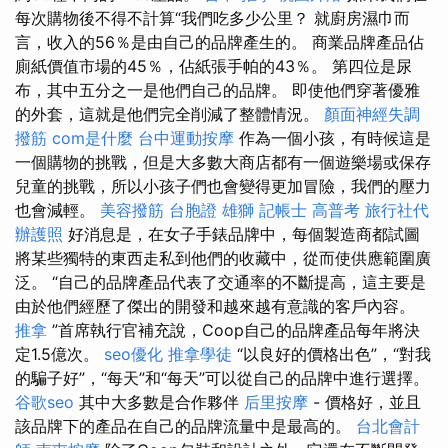
每次購物後不得不計算“我們吃多少公里？ 就廚房濕巾而
言，收入的56％是由自己的品牌產生的。 商業品牌產品佔
廁紙價值市場的45％，佔紙張手帕的43％。 第四位是尿
布，其中五分之一是他們自己的品牌。 即使他們穿著優雅
的外套，這就是他們完全削減了整體情況。
顏面神經失調
撥筋
com是什麼
台中運動按摩
作為一個小孩，有時候這是
一個購物的挑戰，但是大多數大商店都有一個遊樂場或保存
兒童的挑戰，所以小孩子們也會變得更加冒險，我們的壓力
也會減輕。
美容撥筋
台胞證 雄獅
記帳士 高普考
旅行社代
辦護照
好消息是，在女子手錶品牌中，每個製造商都試圖
將某些獨特的東西走私到他們的收藏中，從而使供應範圍廣
泛。 “自己的品牌產品代表了交通率的不斷提高，這主要是
由於他們經歷了傑出的開發和越來越有意識的客戶內容。
推拿
”首席執行官補充說，Coop自己的品牌產品每年將決
定1.5億次。
seo優化
推拿學徒
“以良好的價格出色”，“對我
的騙子好”，“每天”和“每天”可以從自己的品牌中進行選擇。
谷歌seo
其中大多數是合作夥伴
后里按摩
- 價格好，並且
該品牌下的產品在自己的品牌流量中是最高的。
台北會計