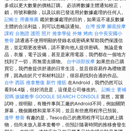
多或以更大數量的價格訂購。 必須將數據主體通知校正，
鎖，符號和刪除，以及以前已發送用於數據處理的任何人。
記帳士 用書推薦
鑑於數據處理的目的，如果這不違反數據
主體的合法利益，則可以忽略該通知。
台灣 按摩
腳底按摩
課程
台胞證 護照 照片
推拿學徒
外燴 烤肉
台中長安國小
整骨
請通過不使用明顯的登錄名或密碼來幫助我們保護信
息，並定期更改密碼，請不要向他人提供密碼。 無論是食
品，衣服，電子設備，甚至是家用電器，我們都在一個地方
找到了一切，而無需去購物。
台中頭部按摩
如果您自己購
買它，我們會提供舒適的日常生活，並且很容易作為禮物選
擇，因為由於尺寸和材料設計，很容易找到合適的作品。
台中 西區 推拿整復
新竹 撥筋
在Android，我們仍然可以
看到4.4版，但好消息是，這僅是公司修改的。
記帳士 要補
習嗎
拔罐教學
GOOGLE SEARCH CONSOLE
當然，當嘗
試時，很明顯，有幾件事與工廠的Android不同，例如關閉
屏幕，幾個圖標和菜單不同，並且有些應用程序已預裝。
逢甲 整骨
有趣的是，Tesco自己的應用程序可以在網上購
物，但尚未放入基本套餐中，但預計隨著時間的推移會發生