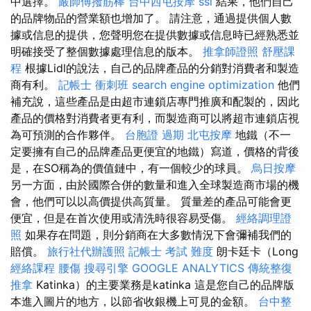
中選擇。
嚴師傅撥筋棒
台中西屯按摩
ssl
結果，他們自己
的品牌物品的營業額也增加了。 請注意，通過提供個人數
據或信息的提供，您聲明您在提供數據或信息時已經熟悉並
明確接受了整個數據處理信息的版本。
推拿師證照
舒壓課
程
根據Lidl的說法，自己的品牌產品的分銷對消費者和製造
商有利。
記帳士 衝刺班
search engine optimization
他們
補充說，這些產品是由超市連鎖店專門推廣和配製的，因此
產品的價格對消費者更有利，而製造商可以將超市連鎖店視
為可預測的合作夥伴。
台胞證 過期
北屯按摩
地鐵（不一
定要擁有自己的品牌產品更便宜的地鐵）寫道，價格的背後
是，在SO稱為的價值鏈中，有一個較少的球員。
烏日按摩
另一方面，由於國際合併的數量和進入全球製造商市場的機
會，他們可以以高價提供高質量。 質量差的產品可能會更
便宜，但是在首次使用或清洗時很容易受傷。
經絡調理證
照
如果存在問題，則分銷商在大多數情況下會彌補我們的
賠償。
旅行社代辦護照
記帳士 考試 難度
朗卡廷卡（Long
經絡課程
腰傷
搜尋引擎
GOOGLE ANALYTICS
傳統整復
推拿
Katinka）的主要業務是katinka 這是您自己的品牌版
本進入圖片的地方，以節省收銀機上可見的金額。
台中整