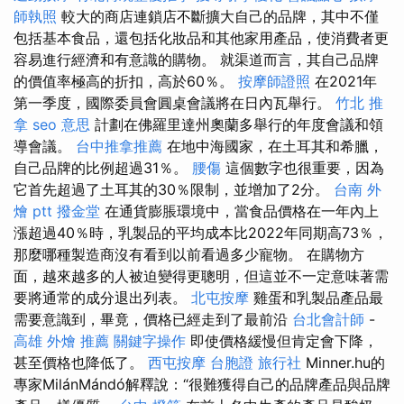
師執照
較大的商店連鎖店不斷擴大自己的品牌，其中不僅
包括基本食品，還包括化妝品和其他家用產品，使消費者更
容易進行經濟和有意識的購物。 就渠道而言，其自己品牌
的價值率極高的折扣，高於60％。
按摩師證照
在2021年
第一季度，國際委員會圓桌會議將在日內瓦舉行。
竹北 推
拿
seo 意思
計劃在佛羅里達州奧蘭多舉行的年度會議和領
導會議。
台中推拿推薦
在地中海國家，在土耳其和希臘，
自己品牌的比例超過31％。
腰傷
這個數字也很重要，因為
它首先超過了土耳其的30％限制，並增加了2分。
台南 外
燴 ptt
撥金堂
在通貨膨脹環境中，當食品價格在一年內上
漲超過40％時，乳製品的平均成本比2022年同期高73％，
那麼哪種製造商沒有看到以前看過多少寵物。 在購物方
面，越來越多的人被迫變得更聰明，但這並不一定意味著需
要將通常的成分退出列表。
北屯按摩
雞蛋和乳製品產品最
需要意識到，畢竟，價格已經走到了最前沿
台北會計師
-
高雄 外燴 推薦
關鍵字操作
即使價格緩慢但肯定會下降，
甚至價格也降低了。
西屯按摩
台胞證 旅行社
Minner.hu的
專家MilánMándó解釋說：“很難獲得自己的品牌產品與品牌