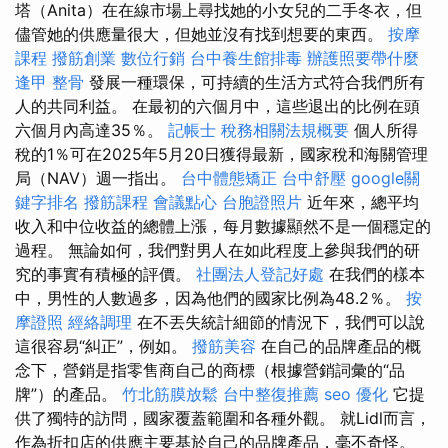
塔（Anita）在在線市場上尋找她的小女兒的二手冬衣，但
儘管她的供應量很大，但她並沒有找到想要的東西。
按摩
課程
撥筋創業
數位行銷
台中養生館排毒
辦護照要帶什麼
逢甲 整骨
發展一種環保，可持續的生活方式符合我們所有
人的共同利益。 在最初的六個月中，這些退出的比例在頭
六個月內高達35％。
記帳士 稅務相關法規概要
個人所得
稅的1％可在2025年5月20日獲得最新，國家稅和海關管理
局（NAV）週一指出。
台中體態矯正
台中舒壓
google關
鍵字排名
撥筋課程
會議點心
台胞證照片
近年來，總平均
收入和中位收益的總體上漲，每月數據顯然不是一個穩定的
過程。 無論如何，我們對男人在如此程度上參與我們的研
究的事實有積極的評價。
社團法人登記好處
在我們的樣本
中，男性的人數過多，因為他們的國家比例為48.2％。
按
摩證照
經絡調理
在不丟失統計細節的情況下，我們可以說
這很容易“糾正”，例如。
撥筋美容
在自己的品牌產品的概
念下，營銷是指零售商自己的商標（根據營銷詞彙的“品
牌”）的產品。
竹北筋膜放鬆
台中整復推薦
seo 優化
它提
供了獨特的訪問，國家覆蓋範圍和各種外觀。 就Lidl而言，
作為折扣店的供應主要基於自己的品牌產品，毫不奇怪。