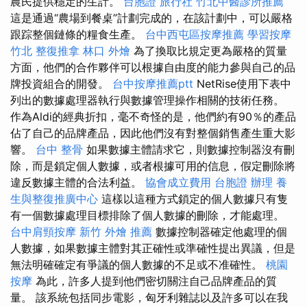
農民提供穩定的生計。
台胞證 旅行社
竹北中醫診所推薦
這是通過“農場到餐桌”計劃完成的，在該計劃中，可以嚴格
跟踪整個鏈條的糧食生產。
台中西屯區按摩推薦
學習按摩
竹北 整復推拿
林口 外燴
為了換取比規定更為嚴格的質量
方面，他們的合作夥伴可以根據自由度的能力參與自己的品
牌投資組合的開發。
台中按摩推薦ptt
NetRise使用下表中
列出的數據處理器執行與數據管理操作相關的技術任務。
作為Aldi的經典折扣，毫不奇怪的是，他們約有90％的產品
佔了自己的品牌產品，因此他們沒有對整個銷售產生重大影
響。
台中 整骨
如果數據主體請求它，則數據控制器沒有刪
除，而是鎖定個人數據，或者根據可用的信息，假定刪除將
違反數據主體的合法利益。
協會成立費用
台胞證 辦理
養
生與整復推廣中心
這樣以這種方式鎖定的個人數據只有隻
有一個數據處理目標排除了個人數據的刪除，才能處理。
台中肩頸按摩
新竹 外燴 推薦
數據控制器確定他處理的個
人數據，如果數據主體對其正確性或準確性提出異議，但是
無法明確確定有爭議的個人數據的不足或不准確性。
桃園
按摩
為此，許多人提到他們密切關注自己品牌產品的質
量。 該系統包括同步電影，匈牙利雜誌以及許多可以在我