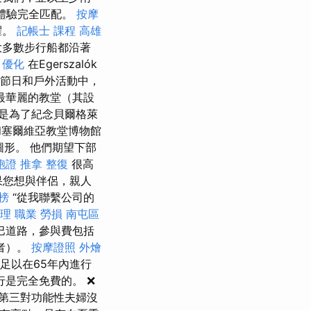
體驗完全匹配。
按摩
耀。
記帳士 課程 高雄
多數步行船都沿著
o 優化
在Egerszalók
 在節日和戶外活動中，
中最華麗的教堂（其設
是為了紀念貝爾格萊
和塞爾維亞教堂博物館
圖形。 他們期望下部
胞證
推拿 整復
很高
您想與伴侶，親人
榜
“從我聯繫公司的
調理 職業 勞損 南屯區
巴道路，參與費包括
者）。
按摩證照
外燴
足以在65年內進行
行是完全免費的。 ❌
而第三對功能性夫婦沒