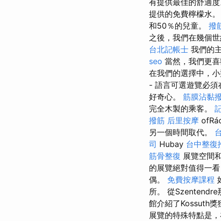
有提供最佳的舒適
提供的免費檸檬水
和50％的兒童。
撥
之後，我們在幾個世
台北記帳士
我們的主
seo
當然，我們更喜
在我們的選擇中，小
- 語言可選遊覽必須
好奇心。
筋膜沾黏
完全木製的乘客。
撥筋
后里按摩
ofR
另一個時間取代。
司
Hubay
台中整復
筋骨整復
展覽空間和
的展覽絕對值得一看
偶。
免費按摩課程
所。 從Szenten
館介紹了Kossu
展覽的特殊特點是，