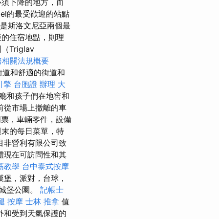
必須下降的地方，而
el的最受歡迎的站點
c，這是斯洛文尼亞兩個最
亞的住宿地點，則理
iglav
務相關法規概要
街道和舒適的街道和
引擎
台胞證 辦理
大
舞廳和孩子們在地窖和
前從市場上撤離的車
門票，車輛零件，設備
週末的每日菜單，特
目非營利有限公司致
體現在可訪問性和其
筋教學
台中泰式按摩
漢堡，派對，台球，
城堡公園。
記帳士
腿 按摩
士林 推拿
值
外和受到天氣保護的