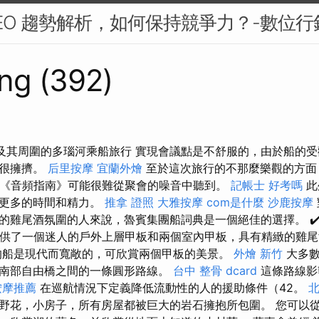
 SEO 趨勢解析，如何保持競爭力？-數位行
ng (392)
佩斯及其周圍的多瑙河乘船旅行 實現會議點是不舒服的，由於船的
會很擁擠。
后里按摩
宜蘭外燴
至於這次旅行的不那麼樂觀的方面
而《音頻指南》可能很難從聚會的噪音中聽到。
記帳士 好考嗎
此
要更多的時間和精力。
推拿 證照
大雅按摩
com是什麼
沙鹿按摩
的雞尾酒氛圍的人來說，魯賓集團船詞典是一個絕佳的選擇。 ✔
提供了一個迷人的戶外上層甲板和兩個室內甲板，具有精緻的雞
船是現代而寬敞的，可欣賞兩個甲板的美景。
外燴 新竹
大多數
南部自由橋之間的一條圓形路線。
台中 整骨 dcard
這條路線影
按摩推薦
在巡航情況下定義降低流動性的人的援助條件（42。
野花，小房子，所有房屋都被巨大的岩石擁抱所包圍。 您可以