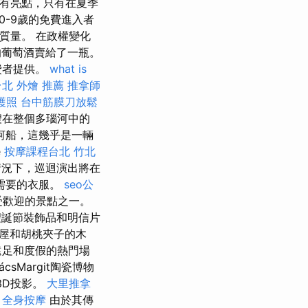
有亮點，只有在夏季
-9歲的免費進入者
音質量。 在政權變化
的葡萄酒賣給了一瓶。
費者提供。
what is
台北 外燴 推薦
推拿師
護照
台中筋膜刀放鬆
一艘在整個多瑙河中的
河船，這幾乎是一輛
e
按摩課程台北
竹北
的情況下，巡迴演出將在
需要的衣服。
seo公
re最受歡迎的景點之一。
誕節裝飾品和明信片
屋和胡桃夾子的木
是遠足和度假的熱門場
ácsMargit陶瓷博物
3D投影。
大里推拿
。
全身按摩
由於其傳