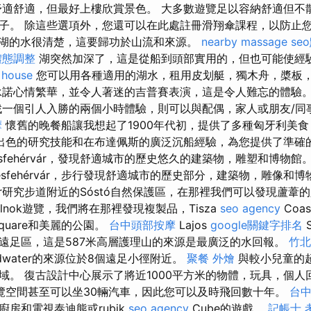
舒適舒適，但最好上樓欣賞景色。 大多數遊覽足以容納舒適但不
子。 除這些選項外，您還可以在此處註冊滑翔傘課程，以防止
湖的水很清楚，這要歸功於山流和來源。
nearby massage
se
體態調整
湖突然加深了，這是從船到頭部實用的，但也可能使經
 house
您可以用各種適用的湖水，租用皮划艇，獨木舟，槳板
承諾心情繁華，並令人著迷的吉普賽表演，這是令人難忘的體驗
一個引人入勝的兩個小時體驗，則可以與配偶，家人或朋友/同
摩
懷舊的晚餐船讓我想起了1900年代初，提供了多種匈牙利美
出色的研究技能和在布達佩斯的廣泛沉船經驗，為您提供了準確
esfehérvár，發現舒適城市的歷史悠久的建築物，雕塑和博物館
esfehérvár，步行發現舒適城市的歷史部分，建築物，雕像和
hérvár研究步道附近的Sóstó自然保護區，在那裡我們可以發現蘆
olnok遊覽，我們將在那裡發現複製品，Tisza
seo agency
Coas
quare和美麗的公園。
台中頭部按摩
Lajos
google關鍵字排名
S
遠足區，這是587米高層護理山的來源是最廣泛的水回報。
竹北
Goodwater的來源位於8個遠足小徑附近。
聚餐 外燴
與較小兒童的
域。 復古設計中心展示了將近1000平方米的物體，玩具，個人
覽空間甚至可以坐30輛汽車，因此您可以及時飛回數十年。
台
房和電視泰迪熊或rubik
seo agency
Cube的遊戲。
記帳士 