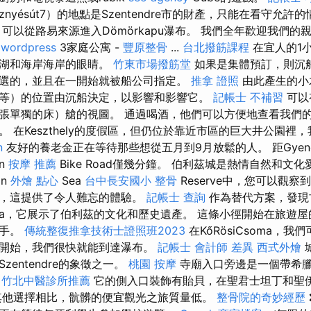
esznyésút7）的地點是Szentendre市的財產，只能在看守允
以從路易來源進入Dömörkapu瀑布。 我們全年歡迎我們的親
2
wordpress
3家庭公寓 -
豐原整骨
...
台北撥筋課程
在宜人的1
頓湖和海岸海岸的眼睛。
竹東市場撥筋堂
如果是集體預訂，則沉
選的，並且在一開始就被船公司指定。
推拿 證照
由此產生的小
等）的位置由沉船決定，以影響和影響它。
記帳士 不補習
可以
張單獨的床）艙的視圖。 通過喝酒，他們可以方便地查看我們
 在Keszthely的度假區，但仍位於靠近市區的巨大井公園裡，
n
友好的養老金正在等待那些想從五月到9月放鬆的人。 距Gyene
n
按摩 推薦
Bike Road僅幾分鐘。 伯利茲城是熱情自然和文
an
外燴 點心
Sea
台中長安國小 整骨
Reserve中，您可以觀
物，這提供了令人難忘的體驗。
記帳士 查詢
作為替代方案，發現古老
ja，它展示了伯利茲的文化和歷史遺產。 這條小徑開始在旅遊
扶手。
傳統整復推拿技術士證照班2023
在KőRösiCsoma，
開始，我們很快就能到達瀑布。
記帳士 會計師 差異
西式外燴
entendre的象徵之一。
桃園 按摩
寺廟入口旁邊是一個帶希
竹北中醫診所推薦
它的側入口裝飾有貽貝，在聖君士坦丁和聖
其他選擇相比，骯髒的便宜觀光之旅質量低。
整骨院的奇妙經歷