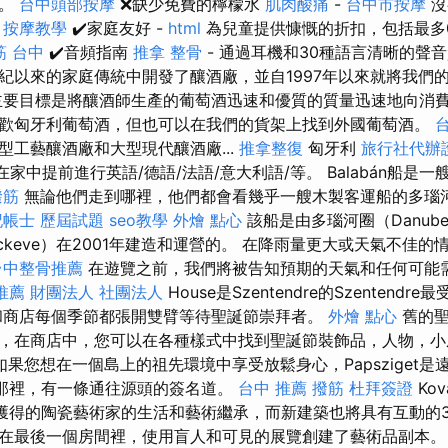
度。
台中頭部按摩
❌缺少免費的檸檬水
肌肉酸痛
-
台中市按摩
沒
。
按摩教學
✔️家庭友好 -
html
為兒童提供慷慨的折扣，包括最多0
筋 台中
✔️音頻指南
推拿 整骨
- 通過耳機和30種語言清晰的聲
紀以來的家庭傳統中開發了釀酒廠，並自1997年以來就將我們
要目標是將釀酒師生產的葡萄酒迅速和優質的質量迅速地向消
歡匈牙利葡萄酒，但也可以在我們的貨架上找到外國葡萄酒。
型工藝釀酒廠和大型現代釀酒廠...
推拿整復
匈牙利
旅行社代辦
在家中提前進行英語/德語/法語/意大利語/等。 Balabán船是
撥筋
無論他們走到哪裡，他們都會看幾乎一艘木製客運船的多瑙
記帳士 歷屆試題
seo教學
外燴 點心
該船是由多瑙河圈（Danub
áckeve）在2001年建造和運營的。 在降雨量更大或天氣不佳
台中整骨推薦
在遊覽之前，我們將被告知預期的天氣和任何可能
推薦
財團法人 社團法人
House是Szentendre的Szentend
商店每個季節都張開雙臂等待聖誕節崇拜者。
外燴 點心
舊的聖
，在商店中，您可以在各種樣式中找到聖誕節裝飾品，人物，小
如果您想在一個島上的祖先環境中享受放鬆身心，Papsziget
dre那裡，有一條通往源頭的簽名道。
台中 推薦 撥筋
杜拜簽證
Kov
th獎獲得的陶瓷藝術家的生活和藝術繼承，而新建築也將具有互動的
在最後一個房間裡，使用盲人和可見的展覽創建了藝術品副本