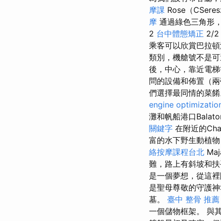
摩課
Rose（CSer
摩
通過綠色三角形，可
2
台中體態矯正
2/
乘客可以欣賞巴拉
類別，機艙號不是可
後，中心，靠近電梯
問的設備和佈置（兩
們選擇最同情的菜餚。
engine optimizatio
灘和帆船港口Balato
關鍵字
在附近的Ch
富的水下野生動植
絡按摩課程台北
Ma
難，路上有斜坡和
是一個夢想，從這裡
是聖母尊敬的守護神Sz
墓。
臺中 整骨 推薦
一個儲物框架。 與