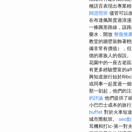
種語言表現出專業
師證照班
儘管可以改
在布達佩斯度過浪漫
一條圓形路線，該路
藥水，開放
整復推
教堂的牆壁裝飾著
備非常有價值），
德的塞族人的假設
花園中的一座古老
有更多經驗豐富的af
興知道旅行始於Ribc
或同事一起度過一個
那一刻起，他們的
的評論
他們提供了細
小巴巴士成本的旅
buffet
對於火車短途
城市際航班。
seo
耳機和打ic-第一