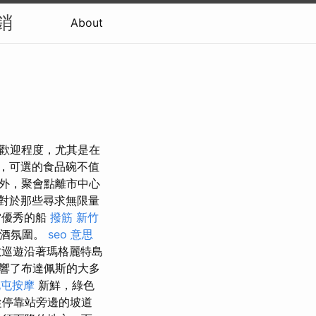
銷
About
受歡迎程度，尤其是在
，可選的食品碗不值
外，聚會點離市中心
對於那些尋求無限量
️優秀的船
撥筋 新竹
尾酒氛圍。
seo 意思
巡遊沿著瑪格麗特島
響了布達佩斯的大多
北屯按摩
新鮮，綠色
從停靠站旁邊的坡道