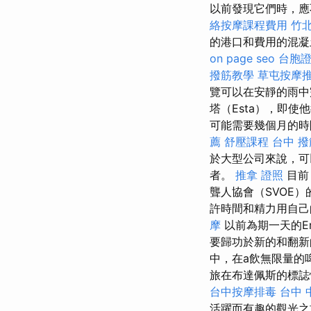
以前發現它們時，應
絡按摩課程費用
竹
的港口和費用的混凝
on page seo
台胞證
撥筋教學
草屯按摩
覽可以在安靜的雨中
塔（Esta），即
可能需要幾個月的
薦
舒壓課程
台中 撥
於大型公司來說，可
者。
推拿 證照
目前
聾人協會（SVOE
許時間和精力用自己
摩
以前為期一天的Er
要歸功於新的和翻
中，在a飲無限量的啤
旅在布達佩斯的標誌性多
台中按摩排毒
台中 
活躍而有趣的觀光之