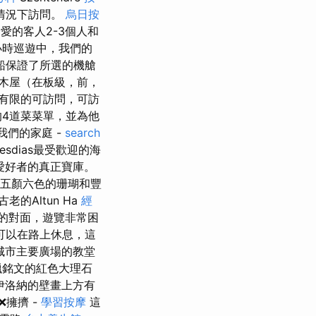
許的情況下訪問。
烏日按
愛的客人2-3個人和
小時巡遊中，我們的
船保證了所選的機艙
木屋（在板級，前，
有限的可訪問，可訪
的4道菜菜單，並為他
我們的家庭 -
search
sdias最受歡迎的海
化愛好者的真正寶庫。
察到五顏六色的珊瑚和豐
的Altun Ha
經
屋的對面，遊覽非常困
我們可以在路上休息，這
城市主要廣場的教堂
臘銘文的紅色大理石
伊洛納的壁畫上方有
❌擁擠 -
學習按摩
這