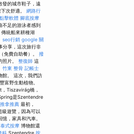
散發的城市鞋子，遠
您下次舒適。
網路行
o點擊軟體
腳底按摩
驗不足的游泳者感到
，傳統船來耕種湖
。
seo行銷
google 關
事分享，這次旅行非
食（免費自助餐）。
撥
的照片。
整復師
這
。
竹東 整骨
記帳士
博物館。 這次，我們訪
葦的豐富野生動植物。
t，Tiszavirág橋，
pring是Szentendre
推拿推薦
最初，
超級遊覽，因為可以
回憶，家具和汽車。
中泰式按摩
博物館還
考科
Szentendre
按