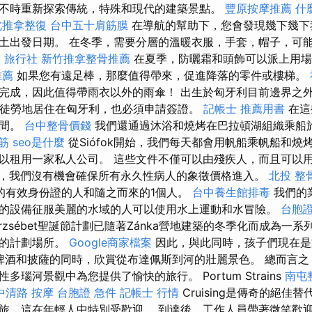
不時重新探索傳統，特殊和現代的建築景點。
豐原按摩推薦
什
北推拿整復
台中五十肩筋膜
在導航的幫助下，您會發現幾下幾下
土出發日期。 在冬季，需要分層的溫暖衣服，手套，帽子，可
 旅行社
新竹推拿整骨推薦
在夏季，防曬霜和頭飾可以派上用場
推薦
如果您有遠足棒，那麼值得帶來，促進降落的零件或樓梯。
完成，因此值得帶雨衣以外的雨傘！ 出生於匈牙利目前邊界之
使他徒勞地居住在匈牙利，也必須申請簽證。
記帳士 推薦用書
在這
時間。
台中整骨價錢
我們還通過沐浴和燒烤在巴拉頓湖組織乘船
筋
seo是什麼
從Siófok開始，我們每天都會用帆船乘帆船和燒
以租用一家私人公司。 這些文件不僅可以由殘疾人，而且可以
，我們沒有機會確保所有永久性病人的象徵價格進入。
北投 整
）的有效身份證的人和隨之而來的1個人。
台中養生館排毒
我們的
的設備征服美麗的水域的人可以使用水上運動和水冒險。
台胞證
zsébet聖誕節計劃已隨著Zánka營地建築的冬季化而成為一
新的計劃場所。
Google商家檔案
因此，與此同時，孩子們現在是文
酒和披薩的同時，欣賞從布達佩斯到河的壯麗景色。 總而言之，Sil
瑙河景觀中為您提供了愉快的旅行。 Portum Strains
南屯
中清路 按摩
台胞證 急件
記帳士 行情
Cruising是傳奇的絕佳
旅，這在年輕人中特別受歡迎。 到達後，工作人員帶著微笑歡