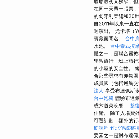
艘船最初又狹窄，但
在同一天帶一張票，
的匈牙利菜餚和20
自2011年以來一直
迴演出。 尤卡塔（
寶藏而聞名。
台中
水池。
台中泰式按
體之一，是聯合國教
學習旅行，班上旅
的小屋的安全性。 總
合那些尋求有趣氛
成員國（包括巡航交
法人
享受布達佩斯令
台中泡腳
體驗布達佩
或六道菜晚餐。
整
佳餚。 除了入場費
可選計劃，額外的行
筋課程
竹北傳統整
要素之一是對布達佩