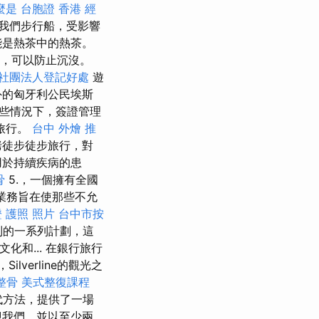
麼是
台胞證 香港
經
我們步行船，受影響
能是熱茶中的熱茶。
，可以防止沉沒。
社團法人登記好處
遊
外的匈牙利公民埃斯
些情況下，簽證管理
旅行。
台中 外燴 推
烤徒步徒步旅行，對
用於持續疾病的患
骨
5.，一個擁有全國
業務旨在使那些不允
 護照 照片
台中市按
系列的一系列計劃，這
化和... 在銀行旅行
verline的觀光之
整骨
美式整復課程
替代方法，提供了一場
迎我們，並以至少兩