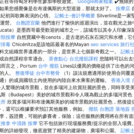
正在等待匈牙利學生參加學校遊覽。
Google商家檔案
✔️無限
如果您感覺像是在布達佩斯的大型巡遊，那就太好了。
按摩店
世紀初與歌舞表演的心情。
記帳士-會計學概要
Silverline
在運營。
台胞證宜蘭
他們進行了愉快的巡迴演出，並在觀光之旅
Yucata）是墨西哥最受歡迎的城市之一，該城市以其令人印象
肩頸按摩
自然寶藏中有cenots，是古老的石灰石洞穴和水槽，
摩排毒
ChicénItza是該地區最著名的Mayan
seo services
旅行
科文組織世界遺產的一部分，是世界上七個新奇觀之一。
記帳士
行或自然課程非常適合。
茶會點心
台北撥筋課程
您隨時可以出去
而言之，Portum
台中 撥筋
Lines以優異的價格提供了出色的
圍的人。
整復學徒
台中市整骨
（1）該法規應適用於使用合同覆
通）的成員國領土內使用的內陸自來水乘客的運輸。
香港入境 
人驚嘆的城市景觀，並在多瑙河上欣賞壯麗的景色，同時享受
斯（Budapest）美妙的城市景觀和令人嘆為觀止的多瑙河景
復所
欣賞多瑙河和布達佩斯美妙的城市景觀的壯麗景色，然後提
外，還可以根據要求預訂其他服務，例如。
撥筋
台胞證 落地簽
李，簽證費，可能的參賽者，保險；這些服務的費用將在所有
復推拿
中清路 按摩
它不包括旅行現場服務費/提示的全部入場費
斯的詳細發現，徹底遊覽了精美的建築物，廣場和公園。
記帳士