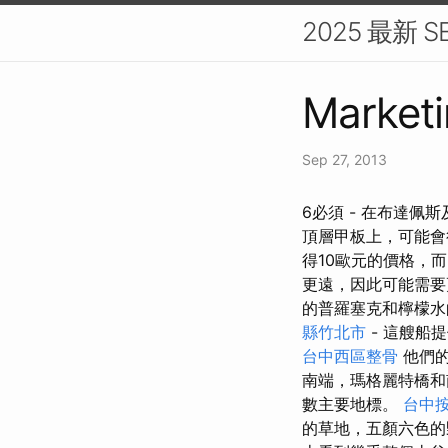
2025 最新
Marketi
Sep 27, 2013
6必須 - 在布達
頂層甲板上，可能
得10歐元的價格，
更遠，因此可能需
的普羅塞克和檸檬水
縣竹北市
- 這艘船
台中西區整骨
他們的
南端，瑪格麗特橋和
數主要地標。
台中
的草地，五顏六色的