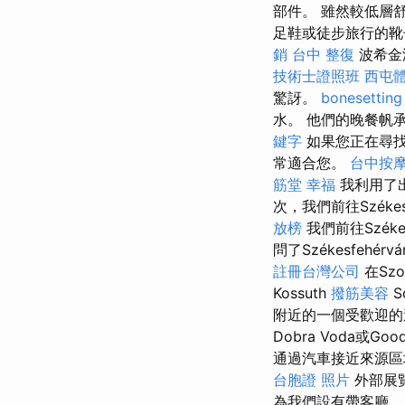
部件。 雖然較低層
足鞋或徒步旅行的靴
銷
台中 整復
波希金
技術士證照班
西屯
驚訝。
bonesetting
水。 他們的晚餐帆
鍵字
如果您正在尋找
常適合您。
台中按
筋堂 幸福
我利用了
次，我們前往Szék
放榜
我們前往Szék
問了Székesfe
註冊台灣公司
在Sz
Kossuth
撥筋美容
S
附近的一個受歡迎的
Dobra Voda或
通過汽車接近來源區
台胞證 照片
外部展
為我們設有帶客廳，廚