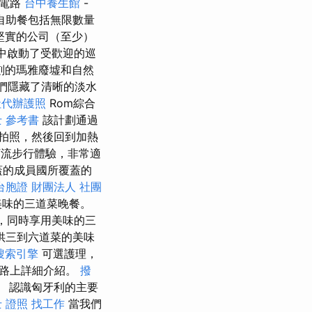
的電路
台中養生館
-
自助餐包括無限數量
是一家堅實的公司（至少）
中啟動了受歡迎的巡
深刻的瑪雅廢墟和自然
它們隱藏了清晰的淡水
社代辦護照
Rom綜合
 參考書
該計劃通過
拍照，然後回到加熱
河流步行體驗，非常適
蓋的成員國所覆蓋的
台胞證
財團法人 社團
美味的三道菜晚餐。
色，同時享用美味的三
供三到六道菜的美味
搜索引擎
可選護理，
道路上詳細介紹。
撥
。 認識匈牙利的主要
 證照 找工作
當我們