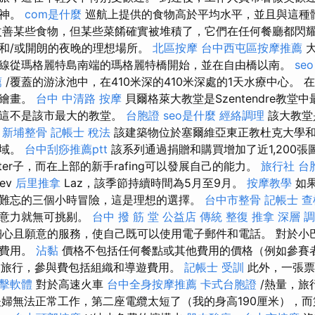
精神。
com是什麼
巡航上提供的食物高於平均水平，並且與這種
善某些食物，但某些菜餚確實被堆積了，它們在任何餐廳都閃
和/或開朗的夜晚的理想場所。
北區按摩
台中西屯區按摩推薦
大
線從瑪格麗特島南端的瑪格麗特橋開始，並在自由橋以南。
se
薦
/覆蓋的游泳池中，在410米深的410米深處的1天水療中心。
輕繪畫。
台中 中清路 按摩
貝爾格萊大教堂是Szentendre教堂
但這不是該市最大的教堂。
台胞證
seo是什麼
經絡調理
該大教堂
。
新埔整骨
記帳士 稅法
該建築物位於塞爾維亞東正教杜克大學
區域。
台中刮痧推薦ptt
該系列通過捐贈和購買增加了近1,200張
ter子，而在上部的新手rafing可以發展自己的能力。
旅行社 台
ev
后里推拿
Laz，該季節持續時間為5月至9月。
按摩教學
如果
難忘的三個小時冒險，這是理想的選擇。
台中市整骨
記帳士 查
注意力就無可挑剔。
台中 撥 筋 堂 公益店 傳統 整復 推拿 深層 
心且願意的服務，使自己既可以使用電子郵件和電話。 對於小
行費用。
沾黏
價格不包括任何餐點或其他費用的價格（例如參賽
旅行，參與費包括組織和導遊費用。
記帳士 受訓
此外，一張票
點擊軟體
對於高速火車
台中全身按摩推薦
卡式台胞證
/熱量，旅
對夫婦無法正常工作，第二座電纜太短了（我的身高190厘米），