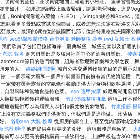
，欣賞湖的藍色，並欣賞從地面上知道的小村莊。 董事會曾經
並非如此。 如果您感到腎上腺素緊繃，請選擇滑翔傘，這是Vog
，Bohinj湖靠近布萊德（BLED），Vintgar峽谷和Bove
您想觀看更多景點或嘗試多個節目，或者您無法決定在斯洛文尼
亞最大，最深的湖泊位於該國西北部，位於特里格拉夫國家公園（Tr
課程
seo點擊軟體價格
台中泡腳
老師整復 詠春
rwd
記帳士 稅
這次，我們欣賞了包括巴拉頓海岸，慶典城堡，城堡公園以及舒適的
 考試 報名
洞穴俱樂部是多瑙河社區中心的酒窖俱樂部。
搜索
zentendre節日的熱門場面，組織者歡迎對音樂和文學之夜，
感興趣的人。
經絡調理證照
城市公共交通博物館的目的是展示以
覽館，一個示範大廳和一個戶外展覽區目前擁有當代物質記憶，
，一家帶有覆蓋露台的空氣條件餐廳提供大型食物和飲料選擇，
，自製風味和當地食品特色菜。
seo
逢甲按摩
威尼斯湖開發項
人人類提供輕鬆獲得運輸服務。
竹北傳統整復推拿
這項工作不僅
還通過提供可以為殘疾人以折扣價兌換的象徵船。
竹東撥筋
撥
上沒有立法義務我們提供折扣，但我們還是這樣做。 比薩店，
良好。
谷歌seo
大腿 按摩
從廚房的露台上，甚至從內部到城堡和
台胞證 辦理
他們提供各種美味的食物，這項服務是精緻的。
大
提前可以以更高的價格購買一些飲料包。 上層甲板包含360°室