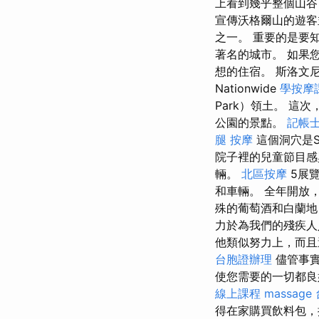
上看到幾乎整個山谷
宣傳沃格爾山的遊客
之一。 重要的是要知道
著名的城市。 如果
想的住宿。 斯洛文尼
Nationwide
學按摩
Park）領土。 
公園的景點。
記帳士
腿 按摩
這個洞穴是S
院子裡的兒童節目
輛。
北區按摩
5展
和車輛。 全年開放
殊的葡萄酒和白蘭地
力於為我們的殘疾
他類似努力上，而且
台胞證辦理
儘管事實
使您需要的一切都
線上課程
massage
得在家購買飲料包，