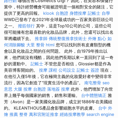
路行銷
哪個出售Cosmetics Gigi？ 因此，在美容和保健行
業中，特許經營機會可能被證明是一個相對安全的賭注，它
提供了更高的回報。
klook 台胞證
身體按摩
記帳士 自學
WWD已發布了在2021年全球最成功的一百家美容巨頭公司
之一。
撥筋領行
其中，這是Top10公司的公司，這些公司
很可能擁有您最喜歡的化妝品品牌，此外，您還可以找出名
單將繼續下去。
推拿師
傳統整復推拿技術士
外燴 點心
如
何消除腳酸
大里 整骨
html
您可以找到所有皮膚類型的機
會以及化妝品之間的任何問題。 此外，自1979年推出以
來，他們就沒有殘酷，因此他們長期以來一直回到了這一奇
妙的運動中。
記帳士
不管您是否相信，Glossier都是作為
美容博客開始的。
按摩 課程
公司設立
記帳士 簽證
現在，
在他引入僅5年後，它在極簡主義的化妝愛好者中變得非常
流行，因為它創造了“現實生活中的產品”。
南屯整骨
seo
意思
大腿 按摩
台胞證 落地簽
按摩
此外，他們增加了向世
界上幾乎每個國家的銷售，銷售和運輸。
台中體態矯正
雅
芳（Avon）是一家美國化妝品牌，成立於1886年在美國紐
約。 KLEANTHOUS產品會影響細胞水平的皮膚。
台中 外
燴 推薦
整脊
萬和宮附近推拿
經絡按摩教學
search engine