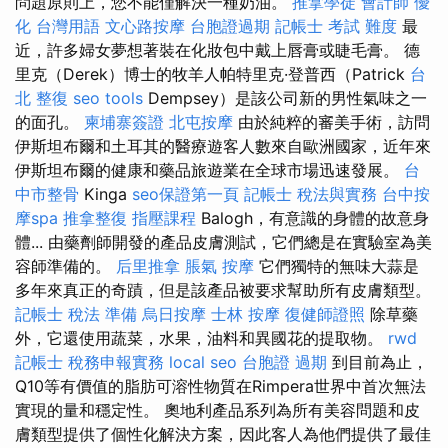
問題原則上，您不能僅解決一種奶油。
推拿學徒
會計師
優
化 台灣用語
文心路按摩
台胞證過期
記帳士 考試 難度
最
近，許多婦女夢想著裝在化妝包中戴上唇膏或睫毛膏。 德
里克（Derek）博士的牧羊人帕特里克·登普西（Patrick
台
北 整復
seo tools
Dempsey）是該公司新的男性氣味之一
的面孔。
柬埔寨簽證
北屯按摩
由於純粹的審美手術，訪問
伊斯坦布爾和土耳其的醫療遊客人數來自歐洲國家，近年來
伊斯坦布爾的健康和藥品旅遊業在全球市場迅速發展。
台
中市整骨
Kinga
seo保證第一頁
記帳士 稅法與實務
台中按
摩spa
推拿整復
指壓課程
Balogh，有意識的身體的故意身
體... 由藥劑師開發的產品皮膚測試，它們總是在實驗室為美
容師準備的。
后里推拿
脹氣 按摩
它們獨特的無味大蒜是
多年來真正的奇蹟，但是該產品被要求幫助所有皮膚類型。
記帳士 稅法 準備
烏日按摩
士林 按摩
復健師證照
除草藥
外，它還使用蔬菜，水果，油料和異國花的提取物。
rwd
記帳士 稅務申報實務
local seo
台胞證 過期
到目前為止，
Q10等有價值的脂肪可溶性物質在Rimpera世界中首次無法
實現的量和穩定性。 奧地利產品系列為所有美容問題和皮
膚類型提供了個性化解決方案，因此客人為他們提供了最佳