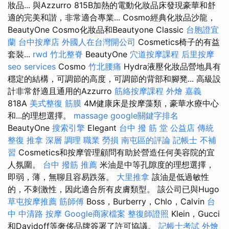
妝品... 與Azzurro 815B加熱的電動化妝品床發現豪華和舒
適的完美和諧，非常適合專業... Cosmo經典化妝品沙龍，
BeautyOne Cosmo化妝品和Beautyone Classic
台胞證宜
蘭
台中按摩店
外國人在台灣開公司
Cosmetics椅子的有益
套裝...
rwd
竹北整脊
BeautyOne
穴道按摩課程
后里按摩
seo services
Cosmo
竹北腰痛
Hydra液壓化妝品營地具有
穩定的結構，可調節的高度，可調節的背部和腳凳... 高級設
計非常舒適且通用的Azzurro
筋絡按摩課程
外燴 嘉義
818A
美式整復 筋膜
4M健康床是按摩藻類，豪華水療中心
和...的理想選擇。
massage
google關鍵字排名
BeautyOne
搜索引擎
Elegant
台中 撥 筋 堂 公益店 傳統
整復 推拿 深層 調理 職業 勞損 南屯區的評論
記帳士 不補
習
Cosmetics和按摩管理顧問有助於營造任何美容院的宜
人氛圍。
台中 撥筋 推薦
米油是中等孔隙度的理想選擇，
即弱，薄，無聊且容易跌落。
大里推拿
該油是低過敏性
的，不刺激性，因此適合所有皮膚類型。 該公司已與Hugo
草屯按摩推薦
筋師傅
Boss，Burberry，Chlo，Calvin
台
中 中清路 按摩
Google商家檔案
整復師證照
Klein，Gucci
和Davidoff等奢侈品牌簽署了許可協議。
記帳士考試
外燴