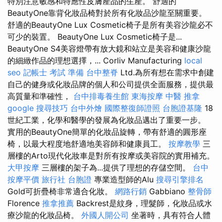
特別注意敏感和特應性皮膚產品的生產。 舒適的
BeautyOne靠背化妝品椅對於所有化妝品沙龍至關重要。
舒適的BeautyOne Lux Cosmetic椅子是所有美容沙龍必不
可少的裝置。 BeautyOne Lux Cosmetic椅子是...
BeautyOne S4美容燈帶有放大鏡和站立是美容和健康沙龍
的細緻作品的理想選擇，... Corliv Manufacturing
local
seo
記帳士 考試 準備
台中整脊
Ltd.為所有想在需求中創建
自己的健身或化妝品牌的個人和公司提供全面服務，提供最
高質量和準確性，
台中排毒養生館
東海按摩
中醫 推拿
google 搜尋技巧
台中外燴
國際整復師證照
台胞證基隆
18
世紀工業，化學和醫學的發展為化妝品邁出了重要一步。
實用的BeautyOne簡單的化妝品旋轉，帶有舒適的圓形座
椅，以最大程度地舒適地美容師和健康員工。
按摩教學
三
層樓的Arto現代化妝車是對所有按摩或美容院的實用補充。
大甲按摩
三層樓的架子為...提供了理想的存儲空間。
台中
按摩平價
旅行社 台胞證
專業造型師的Alu
搜尋引擎排名
Gold可折疊椅非常適合化妝。
網路行銷
Gabbiano
整骨師
Florence
推拿推薦
Backrest是紋身，理髮師，化妝品或水
療沙龍的化妝品椅。
外國人開公司
坐著時，具有符合人體