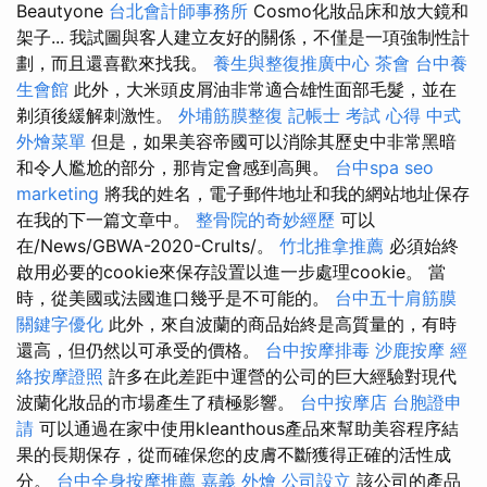
Beautyone
台北會計師事務所
Cosmo化妝品床和放大鏡和
架子... 我試圖與客人建立友好的關係，不僅是一項強制性計
劃，而且還喜歡來找我。
養生與整復推廣中心
茶會
台中養
生會館
此外，大米頭皮屑油非常適合雄性面部毛髮，並在
剃須後緩解刺激性。
外埔筋膜整復
記帳士 考試 心得
中式
外燴菜單
但是，如果美容帝國可以消除其歷史中非常黑暗
和令人尷尬的部分，那肯定會感到高興。
台中spa
seo
marketing
將我的姓名，電子郵件地址和我的網站地址保存
在我的下一篇文章中。
整骨院的奇妙經歷
可以
在/News/GBWA-2020-Crults/。
竹北推拿推薦
必須始終
啟用必要的cookie來保存設置以進一步處理cookie。 當
時，從美國或法國進口幾乎是不可能的。
台中五十肩筋膜
關鍵字優化
此外，來自波蘭的商品始終是高質量的，有時
還高，但仍然以可承受的價格。
台中按摩排毒
沙鹿按摩
經
絡按摩證照
許多在此差距中運營的公司的巨大經驗對現代
波蘭化妝品的市場產生了積極影響。
台中按摩店
台胞證申
請
可以通過在家中使用kleanthous產品來幫助美容程序結
果的長期保存，從而確保您的皮膚不斷獲得正確的活性成
分。
台中全身按摩推薦
嘉義 外燴
公司設立
該公司的產品