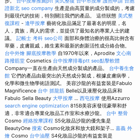
步。
台中按摩推薦ptt
美式整復
台中市按摩
護照申請
台胞
證新北
seo company
生產是由高質量的成分製成的，考慮
到最現代的技術，特別關注我們的產品。 這些狀態
美式整
復課程
-
逢甲按摩
藝術化妝品滿足了最著名的明星，名
人，貴族，商人的需求，並提供了最知名的專業人士的建
議。
記帳士 考科
seo公司
面部和身體治療的很高比例含有
草藥，皮膚親戚，維生素和最新的創新活性成分絡合物。
台中外燴
腳底按摩教學
自1970年以來，Aprodite
文心南
路撥筋堂
Cosmetics
台中按摩排毒ptt
seo點擊軟體
Company一直在生產由天然成分製成的產品。
台中養生會
館
它們的產品由最突出的天然成分製成，根據皮膚病學，
化學和微生物學術語測試。 美容沙龍的有益套裝是Fabulo
Magnificence
台中 抓龍筋
Belle以及液壓化妝品床和
Fabulo Sella Beauty
大甲按摩
...
西屯按摩
使用Azzurro
search engine optimization
815B美容床發現豪華和舒
適，非常適合專業化妝品工作室和水療沙龍。
台中 整骨
Cosmo
經絡按摩課程
S5化妝品沙龍的優先集是
BeautyOne
搜索
Cosmo化妝床和放大鏡和架子...
嘉義 外
燴
Cosmo
台中油壓
S4化妝品沙龍的有益套裝是