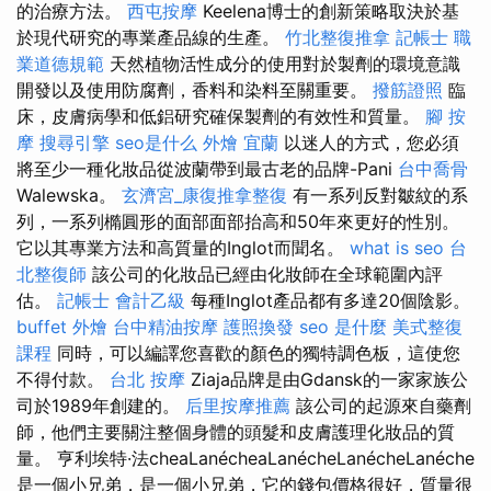
的治療方法。
西屯按摩
Keelena博士的創新策略取決於基
於現代研究的專業產品線的生產。
竹北整復推拿
記帳士 職
業道德規範
天然植物活性成分的使用對於製劑的環境意識
開發以及使用防腐劑，香料和染料至關重要。
撥筋證照
臨
床，皮膚病學和低鋁研究確保製劑的有效性和質量。
腳 按
摩
搜尋引擎
seo是什么
外燴 宜蘭
以迷人的方式，您必須
將至少一種化妝品從波蘭帶到最古老的品牌-Pani
台中喬骨
Walewska。
玄濟宮_康復推拿整復
有一系列反對皺紋的系
列，一系列橢圓形的面部面部抬高和50年來更好的性別。
它以其專業方法和高質量的Inglot而聞名。
what is seo
台
北整復師
該公司的化妝品已經由化妝師在全球範圍內評
估。
記帳士 會計乙級
每種Inglot產品都有多達20個陰影。
buffet 外燴
台中精油按摩
護照換發
seo 是什麼
美式整復
課程
同時，可以編譯您喜歡的顏色的獨特調色板，這使您
不得付款。
台北 按摩
Ziaja品牌是由Gdansk的一家家族公
司於1989年創建的。
后里按摩推薦
該公司的起源來自藥劑
師，他們主要關注整個身體的頭髮和皮膚護理化妝品的質
量。 亨利埃特·法cheaLanécheaLanécheLanécheLanéche
是一個小兄弟，是一個小兄弟，它的錢包價格很好，質量很