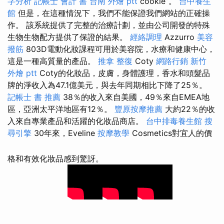
字分析
記帳士 會計 書
台南 外燴 ptt
cookie”。
台中養生
館
但是，在這種情況下，我們不能保證我們網站的正確操
作。 該系統提供了完整的治療計劃，並由公司開發的特殊
生物生物配方提供了保證的結果。
經絡調理
Azzurro
美容
撥筋
803D電動化妝課程可用於美容院，水療和健康中心，
這是一種高質量的產品。
推拿 整復
Coty
網路行銷
新竹
外燴 ptt
Coty的化妝品，皮膚，身體護理，香水和頭髮品
牌的淨收入為47.1億美元，與去年同期相比下降了25％。
記帳士 書 推薦
38％的收入來自美國，49％來自EMEA地
區，亞洲太平洋地區有12％。
豐原按摩推薦
大約22％的收
入來自專業產品和活躍的化妝品商店。
台中排毒養生館
搜
尋引擎
30年來，Eveline
按摩教學
Cosmetics對宜人的價
格和有效化妝品感到驚訝。