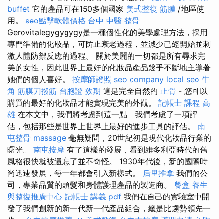
buffet
它的產品可在150多個國家
美式整復 筋膜
/地區使
用。
seo點擊軟體價格
台中 中醫 整骨
Gerovitalegygygygy是一種個性化的美學處理方法，採用
專門準備的化妝品，可防止衰老過程，並減少已經開始並刺
激人體防禦反應的過程。 關於美麗的一切都是所有尋求完
美的女性，因此世界上最好的化妝品產品幾乎不斷地主導著
她們的個人喜好。
按摩師證照
seo company
local seo
牛
角 筋膜刀撥筋
台胞證 效期
這是完全自然的
正骨
- 您可以
購買的最好的化妝品才能實現完美的外觀。
記帳士 課程 高
雄
在本文中，我們將考慮到這一點，我們考慮了一項評
估，包括那些是世界上世界上最好的進步工具的評估。
南
屯整骨
massage
毫無疑問，20世紀初是現代化妝品行業的
曙光。
南屯按摩
有了這樣的發展，看到維多利亞時代的舊
風格很快就被遺忘了並不奇怪。 1930年代後，新的國際時
尚迅速發展，每十年都會引入新樣式。
后里推拿
我們的公
司，專業品質的頭髮和身體護理產品的製造商。
餐盒
養生
與整復推廣中心
記帳士 講義 pdf
我們在自己的實驗室中開
發了我們創新的新一代新一代產品組合，總是比趨勢領先一