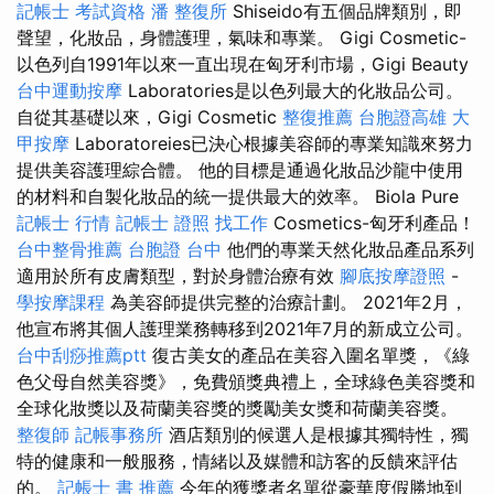
記帳士 考試資格
潘 整復所
Shiseido有五個品牌類別，即
聲望，化妝品，身體護理，氣味和專業。 Gigi Cosmetic-
以色列自1991年以來一直出現在匈牙利市場，Gigi Beauty
台中運動按摩
Laboratories是以色列最大的化妝品公司。
自從其基礎以來，Gigi Cosmetic
整復推薦
台胞證高雄
大
甲按摩
Laboratoreies已決心根據美容師的專業知識來努力
提供美容護理綜合體。 他的目標是通過化妝品沙龍中使用
的材料和自製化妝品的統一提供最大的效率。 Biola Pure
記帳士 行情
記帳士 證照 找工作
Cosmetics-匈牙利產品！
台中整骨推薦
台胞證 台中
他們的專業天然化妝品產品系列
適用於所有皮膚類型，對於身體治療有效
腳底按摩證照
-
學按摩課程
為美容師提供完整的治療計劃。 2021年2月，
他宣布將其個人護理業務轉移到2021年7月的新成立公司。
台中刮痧推薦ptt
復古美女的產品在美容入圍名單獎，《綠
色父母自然美容獎》，免費頒獎典禮上，全球綠色美容獎和
全球化妝獎以及荷蘭美容獎的獎勵美女獎和荷蘭美容獎。
整復師
記帳事務所
酒店類別的候選人是根據其獨特性，獨
特的健康和一般服務，情緒以及媒體和訪客的反饋來評估
的。
記帳士 書 推薦
今年的獲獎者名單從豪華度假勝地到