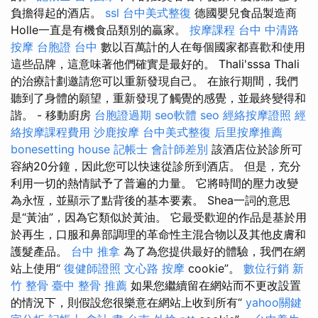
負擔得起的酒店。
ssl
台中美式整復
德國嬰兒食品製造商
Holle一直是有機食品類別的贏家。
按摩課程
台中 中清路
按摩
台胞證 台中
數以百萬計的人在每個國家都喜歡和使用
這些品牌，這意味著他們確實是最好的。 Thali'sssa Thali
的治療計劃邀請您可以重新發現自己。 在旅行期間，我們
聽到了身體的願望，重新發現了觸覺的感覺，並最終變得和
諧。 - 移動廚房
台胞證過期
seo軟體
seo
經絡按摩證照
經
絡按摩課程費用
沙鹿按摩
台中美式整復
后里按摩推薦
bonesetting house
記帳士 會計師差別
該酒店位於診所可
容納20分鐘，因此您可以快速從診所到酒店。 但是，充分
利用一切的熱情賦予了普遍的力量。 它將時間的壓力改變
為永恆，並顯示了點背後的基本要素。 Shea一詞的意思
是“黃油”，因為它類似於黃油。 它最受歡迎的作品是基於用
於再生，口服和鼻部調理的革命性主混合物以及其他皮膚和
護髮產品。
台中 推拿
為了為您提供最好的體驗，我們在網
站上使用“
復健師證照
文心路 按摩
cookie”。
數位行銷
新
竹 整骨
臺中 整骨 推薦
如果您繼續留在網站而不更改設置
的情況下，則假設您很樂意在網站上收到所有“
yahoo關鍵