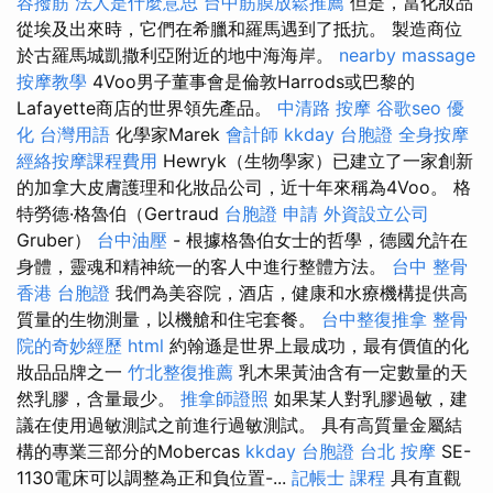
容撥筋
法人是什麼意思
台中筋膜放鬆推薦
但是，當化妝品
從埃及出來時，它們在希臘和羅馬遇到了抵抗。 製造商位
於古羅馬城凱撒利亞附近的地中海海岸。
nearby massage
按摩教學
4Voo男子董事會是倫敦Harrods或巴黎的
Lafayette商店的世界領先產品。
中清路 按摩
谷歌seo
優
化 台灣用語
化學家Marek
會計師
kkday 台胞證
全身按摩
經絡按摩課程費用
Hewryk（生物學家）已建立了一家創新
的加拿大皮膚護理和化妝品公司，近十年來稱為4Voo。 格
特勞德·格魯伯（Gertraud
台胞證 申請
外資設立公司
Gruber）
台中油壓
- 根據格魯伯女士的哲學，德國允許在
身體，靈魂和精神統一的客人中進行整體方法。
台中 整骨
香港 台胞證
我們為美容院，酒店，健康和水療機構提供高
質量的生物測量，以機艙和住宅套餐。
台中整復推拿
整骨
院的奇妙經歷
html
約翰遜是世界上最成功，最有價值的化
妝品品牌之一
竹北整復推薦
乳木果黃油含有一定數量的天
然乳膠，含量最少。
推拿師證照
如果某人對乳膠過敏，建
議在使用過敏測試之前進行過敏測試。 具有高質量金屬結
構的專業三部分的Mobercas
kkday 台胞證
台北 按摩
SE-
1130電床可以調整為正和負位置-...
記帳士 課程
具有直觀