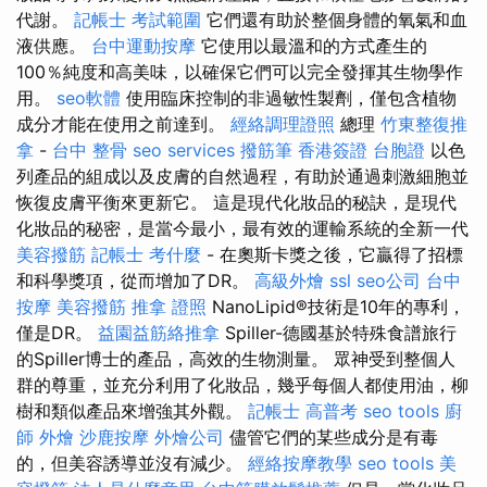
代謝。
記帳士 考試範圍
它們還有助於整個身體的氧氣和血
液供應。
台中運動按摩
它使用以最溫和的方式產生的
100％純度和高美味，以確保它們可以完全發揮其生物學作
用。
seo軟體
使用臨床控制的非過敏性製劑，僅包含植物
成分才能在使用之前達到。
經絡調理證照
總理
竹東整復推
拿
-
台中 整骨
seo services
撥筋筆
香港簽證 台胞證
以色
列產品的組成以及皮膚的自然過程，有助於通過刺激細胞並
恢復皮膚平衡來更新它。 這是現代化妝品的秘訣，是現代
化妝品的秘密，是當今最小，最有效的運輸系統的全新一代
美容撥筋
記帳士 考什麼
- 在奧斯卡獎之後，它贏得了招標
和科學獎項，從而增加了DR。
高級外燴
ssl
seo公司
台中
按摩
美容撥筋
推拿 證照
NanoLipid®技術是10年的專利，
僅是DR。
益園益筋絡推拿
Spiller-德國基於特殊食譜旅行
的Spiller博士的產品，高效的生物測量。 眾神受到整個人
群的尊重，並充分利用了化妝品，幾乎每個人都使用油，柳
樹和類似產品來增強其外觀。
記帳士 高普考
seo tools
廚
師 外燴
沙鹿按摩
外燴公司
儘管它們的某些成分是有毒
的，但美容誘導並沒有減少。
經絡按摩教學
seo tools
美