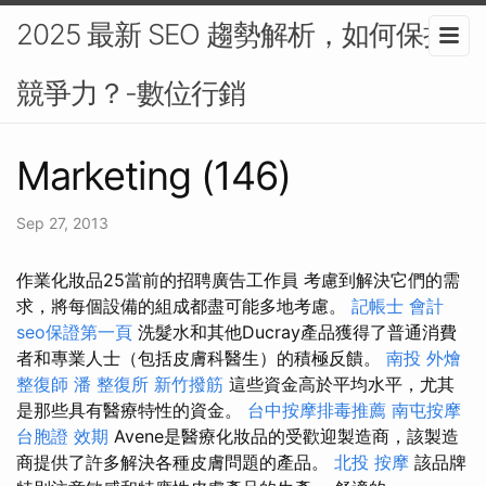
2025 最新 SEO 趨勢解析，如何保持
競爭力？-數位行銷
Marketing (146)
Sep 27, 2013
作業化妝品25當前的招聘廣告工作員 考慮到解決它們的需
求，將每個設備的組成都盡可能多地考慮。
記帳士 會計
seo保證第一頁
洗髮水和其他Ducray產品獲得了普通消費
者和專業人士（包括皮膚科醫生）的積極反饋。
南投 外燴
整復師
潘 整復所
新竹撥筋
這些資金高於平均水平，尤其
是那些具有醫療特性的資金。
台中按摩排毒推薦
南屯按摩
台胞證 效期
Avene是醫療化妝品的受歡迎製造商，該製造
商提供了許多解決各種皮膚問題的產品。
北投 按摩
該品牌