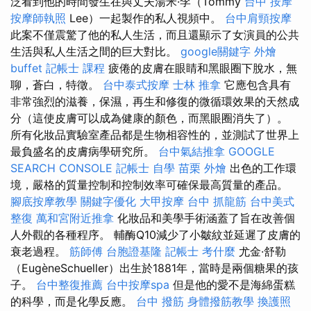
泛看到他的時間發生在與丈夫湯米·李（Tommy
台中 按摩
按摩師執照
Lee）一起製作的私人視頻中。
台中肩頸按摩
此案不僅震驚了他的私人生活，而且還顯示了女演員的公共
生活與私人生活之間的巨大對比。
google關鍵字
外燴
buffet
記帳士 課程
疲倦的皮膚在眼睛和黑眼圈下脫水，無
聊，蒼白，特徵。
台中泰式按摩
士林 推拿
它應包含具有
非常強烈的滋養，保濕，再生和修復的微循環效果的天然成
分（這使皮膚可以成為健康的顏色，而黑眼圈消失了）。
所有化妝品實驗室產品都是生物相容性的，並測試了世界上
最負盛名的皮膚病學研究所。
台中氣結推拿
GOOGLE
SEARCH CONSOLE
記帳士 自學
苗栗 外燴
出色的工作環
境，嚴格的質量控制和控制效率可確保最高質量的產品。
腳底按摩教學
關鍵字優化
大甲按摩
台中 抓龍筋
台中美式
整復
萬和宮附近推拿
化妝品和美學手術涵蓋了旨在改善個
人外觀的各種程序。 輔酶Q10減少了小皺紋並延遲了皮膚的
衰老過程。
筋師傅
台胞證基隆
記帳士 考什麼
尤金·舒勒
（EugèneSchueller）出生於1881年，當時是兩個糖果的孩
子。
台中整復推薦
台中按摩spa
但是他的愛不是海綿蛋糕
的科學，而是化學反應。
台中 撥筋
身體撥筋教學
換護照