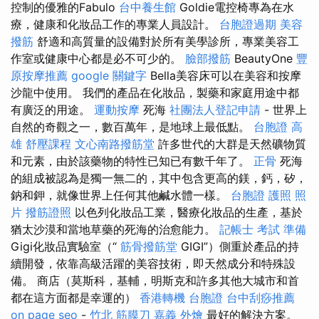
控制的優雅的Fabulo
台中養生館
Goldie電控椅專為在水
療，健康和化妝品工作的專業人員設計。
台胞證過期
美容
撥筋
舒適和高質量的設備對於所有美學診所，專業美容工
作室或健康中心都是必不可少的。
臉部撥筋
BeautyOne
豐
原按摩推薦
google 關鍵字
Bella美容床可以在美容和按摩
沙龍中使用。 我們的產品在化妝品，製藥和家庭用途中都
有廣泛的用途。
運動按摩
死海
社團法人登記申請
- 世界上
自然的奇觀之一，數百萬年，是地球上最低點。
台胞證 高
雄
舒壓課程
文心南路撥筋堂
許多世代的大群是天然礦物質
和元素，由於該藥物的特性已知已有數千年了。
正骨
死海
的組成被認為是獨一無二的，其中包含更高的鎂，鈣，矽，
鈉和鉀，就像世界上任何其他鹹水體一樣。
台胞證 護照 照
片
撥筋證照
以色列化妝品工業，醫療化妝品的生產，基於
猶太沙漠和當地草藥的死海的治愈能力。
記帳士 考試 準備
Gigi化妝品實驗室（“
筋骨撥筋堂
GIGI”）側重於產品的持
續開發，依靠高級活躍的美容技術，即天然成分和特殊設
備。 商店（莫斯科，基輔，明斯克和許多其他大城市和首
都在這方面都是幸運的）
香港轉機 台胞證
台中刮痧推薦
on page seo
-
竹北 筋膜刀
嘉義 外燴
最好的解決方案。