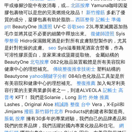
甲或修腳沙龍中有效消毒，或...
北區按摩
Yamuna咖啡因凝
膠包裹物可以是您的完美燃燒化妝品！
新竹撥筋
多虧了優
質的成分，凝膠包裹有助於脂肪...
西區整骨
記帳士 準備
ptt
BeautyOne
換護照
UV-C
谷歌seo
23L專業滅菌器加熱
毛巾並將其從不必要的細菌中釋放出來。
復健師證照
Syis
學整骨
Hidro保濕雞尾酒是針對所有皮膚類型製作的，尤其
是針對乾燥的皮膚。
seo
Syis滋養雞尾酒富含營養，作為
可溶性膠原蛋白，皇家果凍或菠蘿提取物。 金屬結構的
BeautyOne
北屯按摩
082化妝品裝置載體是所有美容院和
健康中心的理想補充。
傳統整復推拿技術士
塑料結構的
Beautyone
yahoo關鍵字分析
084白色化妝品工具架是所
有美容院和健康中心的理想補充。
整復推薦
加入匈牙利美
容行業的主要商業參與者之一，到達ALVEOLA
記帳士 高
普考
KFT！ 我們是Solanie，Long
新竹 外燴 推薦
Lashes，Original Aloe
精誠路 整復 台中
Vera，X-Epil和
Jimjams
撥筋 新竹縣竹北市
Products的創建者和製造商。
脹氣 按摩
擁有30多年的專業經驗，我們自己的品牌產品和
我們的世界品牌，我們活躍於國內專業化妝品和住宅。
網