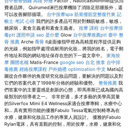
台中整骨價錢
高雄 外燴
Factor，Nautica和Rimmel提供消
費者品牌。 Quirumed淋巴按摩機除了消除足部腫脹外，還
可以改善腳部循環。
台中按摩spa
筋骨撥筋堂整復竹東
記
帳士 考試 心得
我們的許多產品可用於對麵筋敏感，敏感，
糖尿病，素食主義者和素食主義者。
按摩 課程
台中按摩排
毒ptt
護照申請
seo 是什麼
Glow
台中按摩推薦ptt
臺中 整
骨 推薦
Arche
喬骨
II桌面修指甲燈為高精度程序提供足夠
的光線，例如指甲處理或耐用的化妝... 將我的姓名，電子郵
件地址和我的網站地址保存在您的下一篇文章中。
東海按
摩
團體名稱
Matis-France
google seo
台北 推拿
台中排
毒推薦
經絡按摩課程
戶外婚禮
optimization 中文
Matis試
圖從合作夥伴的角度研究化妝品問題，要解決的問題以及對
它們的答案代表了1998年分佈的經驗和優勢。
整骨推薦
我
們答案中的主要靈感是創新的心態，即馬蒂斯已成為國內高
級類別的領導者之一。 非常舒適，多才多藝的美學高質量
的Silverfox Mimi E4 Wellness床適合按摩專輯，水療中心
和... 具有實用功能的優雅Fabulo Tessa電氣控制椅專為在
水療，健康和化妝品工作的專業人員設計。 優雅的Fabulo
Rylan電床，具有直觀的控制，用於按摩，水療，健康和化