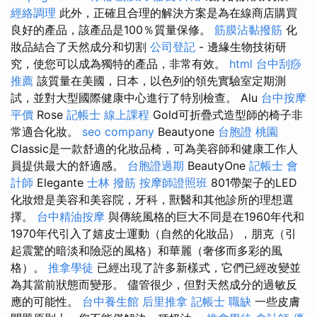
經絡調理
此外，正確且合理的解決方案是為在線商店購買
良好的產品，該產品是100％質量保修。
筋膜沾黏撥筋
化
妝品結合了天然成分和切割
公司登記
- 邊緣生物技術研
究，使您可以成為獨特的產品，非常有效。
html
台中刮痧
推薦
該質量在美國，日本，以色列的領先實驗室定期測
試，並對大型國際健康中心進行了特別檢查。 Alu
台中按摩
平價
Rose
記帳士 線上課程
Gold可折疊式造型師的椅子非
常適合化妝。
seo company
Beautyone
台胞證 桃園
Classic是一款舒適的化妝品椅，可為美容師和健康工作人
員提供最大的舒適感。
台胞證過期
BeautyOne
記帳士 會
計師
Elegante
士林 撥筋
按摩師證照班
801帶架子的LED
化妝燈是美容和美容院，牙科，獸醫和其他診所的理想選
擇。
台中精油按摩
與傳統風格的巨大不同是在1960年代和
1970年代引入了嬉皮士運動（自然的化妝品），朋克（引
起震驚的暗淡和險惡的風格）和華麗（奢侈而多彩的風
格）。
推拿學徒
已經出現了許多新樣式，它們已經改變並
為其當前狀態而變形。 儘管很少，但對天然成分的過敏反
應的可能性。
台中養生館
后里推拿
記帳士 職缺
一些皮膚