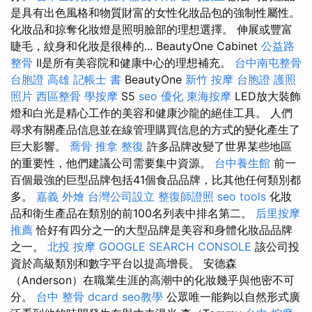
是具有出色風格和物質財富的女性化妝品包的強制性屬性。
化妝品和掠奪化妝燈是照明臉部的理想選擇。 伸展或豐富
睫毛，紋身和化妝是很棒的... BeautyOne Cabinet
公益路
整骨
II是所有美容院和健康中心的理想補充。
台中南屯整骨
台胞證 高雄
記帳士 書
BeautyOne
新竹 按摩
台胞證 護照
照片
西區整骨
學按摩
S5
seo 優化
東海按摩
LED放大裝飾
燈和白光是精心工作的美容和健康沙龍的絕佳工具。 人們
尋求有關產品信息並在線管理購買信息的方式的變化產生了
巨大影響。
喬骨
推拿 整復
許多品牌改變了世界某些地區
的重要性，他們建議公司需要集中資源。
台中養生館
前一
百個最強的巨型品牌包括41個食品品牌，比其他任何類別都
多。
嘉義 外燴
台灣公司設立
整復師證照
seo tools
化妝
品和衛生產品在類別的前100名列表中排名第二。
后里按摩
推薦
恰好有四分之一的大型品牌是美容和身體化妝品品牌
之一。
北投 按摩
GOOGLE SEARCH CONSOLE
該公司投
資於高級類別和數字平台以提高增長。 安德森
（Anderson）在職業生涯的高潮中的化妝幾乎與他密不可
分。
台中 整骨 dcard
seo教學
公眾唯一能夠以自然形式廣