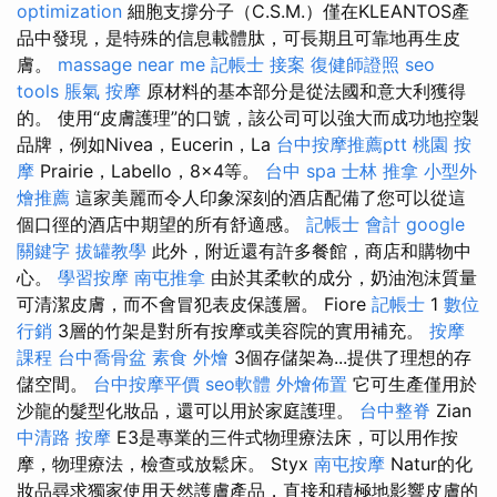
optimization
細胞支撐分子（C.S.M.）僅在KLEANTOS產
品中發現，是特殊的信息載體肽，可長期且可靠地再生皮
膚。
massage near me
記帳士 接案
復健師證照
seo
tools
脹氣 按摩
原材料的基本部分是從法國和意大利獲得
的。 使用“皮膚護理”的口號，該公司可以強大而成功地控製
品牌，例如Nivea，Eucerin，La
台中按摩推薦ptt
桃園 按
摩
Prairie，Labello，8x4等。
台中 spa
士林 推拿
小型外
燴推薦
這家美麗而令人印象深刻的酒店配備了您可以從這
個口徑的酒店中期望的所有舒適感。
記帳士 會計
google
關鍵字
拔罐教學
此外，附近還有許多餐館，商店和購物中
心。
學習按摩
南屯推拿
由於其柔軟的成分，奶油泡沫質量
可清潔皮膚，而不會冒犯表皮保護層。 Fiore
記帳士
1
數位
行銷
3層的竹架是對所有按摩或美容院的實用補充。
按摩
課程
台中喬骨盆
素食 外燴
3個存儲架為...提供了理想的存
儲空間。
台中按摩平價
seo軟體
外燴佈置
它可生產僅用於
沙龍的髮型化妝品，還可以用於家庭護理。
台中整脊
Zian
中清路 按摩
E3是專業的三件式物理療法床，可以用作按
摩，物理療法，檢查或放鬆床。 Styx
南屯按摩
Natur的化
妝品尋求獨家使用天然護膚產品，直接和積極地影響皮膚的