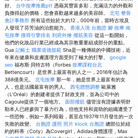
好。
台中按摩推薦ptt
憑藉其豐富多彩，充滿活力的外觀和
負擔得起的價格，您會喜歡越來越多的美容師。
北屯 整骨
會計事務所
所有這些始於大約12，000年前，當時古埃及
人發現了芬芳油的治愈能力。
香港入境 台胞證
腳 按摩
南
屯按摩
搜尋引擎排名
到府外燴
撥筋美容
從這一點開始，
他們的化妝品行業已經成為其宗教重要組成部分的重點。
Gua
記帳士 職業道德規範
Sha是一種傳統的中國技術，近
年來在健康和皮膚護理方面受到了極大的打擊。
google
seo
福布斯·貝特古特（Forbes
按摩課程台北
Bettencourt）是世界上最富有的人之一，2016年估計為
388億美元。
北屯按摩
那一年，她是世界上最富有的女
人，也是法國最富有的男人。
西屯體態調整
歐萊雅
（L'Oréal）的創建者提供了財政支持，並為公司中的
Cagoule提供了一個地方。
面部撥筋
儘管沒有證據表明舒
勒本人已經參與了暴力行為，但他支持和資助的組織遭受了
一些恐怖，例如一系列暗殺，甚至在1937年11月發生的一次
失敗的政變。
台胞證 護照 照片
klook 台胞證
總部位於紐
約的科蒂（Coty）為Covergirl，Adidas身體護理，Max