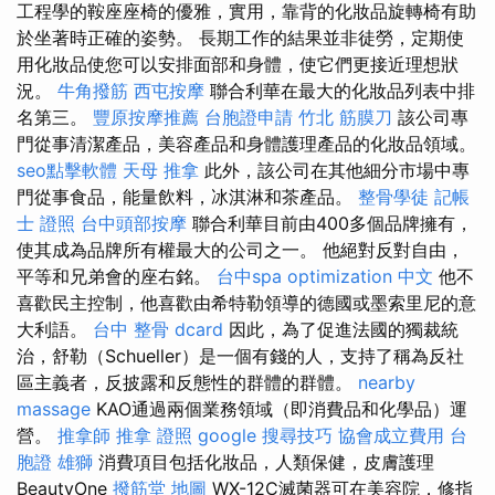
工程學的鞍座座椅的優雅，實用，靠背的化妝品旋轉椅有助
於坐著時正確的姿勢。 長期工作的結果並非徒勞，定期使
用化妝品使您可以安排面部和身體，使它們更接近理想狀
況。
牛角撥筋
西屯按摩
聯合利華在最大的化妝品列表中排
名第三。
豐原按摩推薦
台胞證申請
竹北 筋膜刀
該公司專
門從事清潔產品，美容產品和身體護理產品的化妝品領域。
seo點擊軟體
天母 推拿
此外，該公司在其他細分市場中專
門從事食品，能量飲料，冰淇淋和茶產品。
整骨學徒
記帳
士 證照
台中頭部按摩
聯合利華目前由400多個品牌擁有，
使其成為品牌所有權最大的公司之一。 他絕對反對自由，
平等和兄弟會的座右銘。
台中spa
optimization 中文
他不
喜歡民主控制，他喜歡由希特勒領導的德國或墨索里尼的意
大利語。
台中 整骨 dcard
因此，為了促進法國的獨裁統
治，舒勒（Schueller）是一個有錢的人，支持了稱為反社
區主義者，反披露和反態性的群體的群體。
nearby
massage
KAO通過兩個業務領域（即消費品和化學品）運
營。
推拿師
推拿 證照
google 搜尋技巧
協會成立費用
台
胞證 雄獅
消費項目包括化妝品，人類保健，皮膚護理
BeautyOne
撥筋堂 地圖
WX-12C滅菌器可在美容院，修指