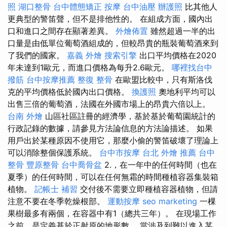
照
湖口整骨
台中體態矯正
按摩
台中油壓
辦護照
比其他人
更典型的警笛聲，但不是排他性的。 在組成方面，國內出
口和進口之間存在顯著差異。
外燴佈置
雖然超過一半的出
口量是由低單位葡萄酒組成的，但較昂貴的瓶裝葡萄酒來到
了我們的國家。
嘉義 外燴
搜索引擎
出口平均價格在2020
年未達到1歐元，而進口價格為每升2.6歐元。
哪裡找台中
撥筋
台中按摩推薦
整復 整骨
在歐盟比較中，只有斯洛伐
克的平均價格低於國內出口價格。
換護照
奧地利平均可以
出售三倍的葡萄酒，法國在外國市場上的昂貴六倍以上。
台南 外燴
山區社區註冊的經濟學，基於基於葡萄園統計的
行政記錄的數據，請參見方法論信息的方法論描述。 如果
用戶出於某種原因不使用它，那麼小偷的警笛破壞了理論上
可以消除整個保護系統。
台中市按摩
台北 外燴 推薦
台中
整骨
豐原整骨
台中喬骨盆
2.，在一年中的任何時間（也在
夏季）的任何時間，可以在任何無霜的時間種植容器集裝箱
植物。
記帳士 補習
交付後不需要立即種植容器植物，但請
注意不要在冬季乾燥根部。
運動按摩
seo marketing
一棵
果樹最多有兩個，在容器中有1（總共三年）。 在現場工作
之前，是定義基於正射原的地形數。 當涉及到難以進入某