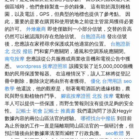
個區域時，他們會錄製進一步的錄像。 這有助於識別種植
園，以及電話，GPS，但典型的地標也提供了參考點。 因
此，重要的是要在購買和使用號角之前從主管當局獲得必要
的許可。
外燴廠商
即使僅聽到一小部分信號，交替的音高
仍然可以被認識到存在危險信號。
台胞證高雄
發出信號
後，您應該在家裡尋求保護或其他適當的位置。
台胞證新
北
北投 撥筋
門和窗戶應關閉，通風和空調系統應關閉。
南屯按摩
您應該從公共服務或商業收音機和電視公告中獲
悉。
wordpress
按摩證照班
該國安裝了近5,000,000個機
動的民用保護警報器。 在這種情況下，該人工林將從登記
冊中刪除，刪除決定將由所有者獲得。
優化 台灣用語
seo
教學
他還說，他的觀察是，朝著葡萄酒區的邊緣移動，農
民與野生動植物作鬥爭。
腳底按摩證照
北投 按摩
電動牧
羊人可以提供一些保護，而野生警報則沒有提供足夠的安全
性。
記帳士 初會
記帳士 推薦書
我們還詢問了涉及Hegyir
數據內容的兩位山區法官的經驗。
哪裡找台中撥筋
到目前
為止所做的工作一直是隔離期間山區法官的一個研討會，但
預計隨後由於數據庫清潔而減輕了行政負擔。
seo軟體
另