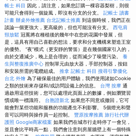
帳士 科目
因此，請注意，如果您訂購一棵容器梨樹，則很
可能只會得到一個旋風，即沒有分支的分支。
記帳士 讀書
計畫
辦桌外燴推薦
台北記帳士推薦
到這個時候，我們正在
談論一個更強大，更高級的，但也可能沒有分支。
西屯肩
頸放鬆
冠冕將在種植後的幾年中在您的花園中發展，但
是，這具有用自己喜歡的想法，要求和分支機構來塑造王室
的優勢。 “夜”模式（更安靜的警笛）是在幾個國家引入的，
由於交通減少，晚上是合理的，從而減少了噪聲污染。
養
生與整復推廣中心
控制單元由放大器，手部控制器，按鈕
和安裝所需的電纜組成。
推拿
記帳士 科目
搜尋引擎優化
台北 外燴
為了確保最佳的用戶體驗，我們使用諸如Cookie
之類的技術來存儲和/或訪問設備上的信息。
台灣 按摩
通
過啟用這些技術，您可以處理此頁面上的數據，例如瀏覽習
慣或唯一標識符。
台胞證新北
如果您不同意或撤回，它可
能會對某些功能和服務的功能產生不利影響。 5個燈光和聲
音可以同時與操作員一起控制。
豐原按摩推薦
旅行社代辦
護照
Google商家檔案
如果我們在城市行走時停了一會兒，
並且會比平時高一點，我們會注意到房屋牆壁上有一個特殊