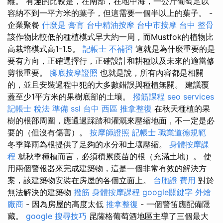
離。 有趣的比較是，在南部，在地中海，一公斤葡萄足以
容納不到一平方米的葉子，但這需要一個半以上的葉子。 -
企業聚餐
什麼是
膏肓
台中精油按摩
台中市按摩
台中 整骨
該作物比較低的種植模式早大約一周，而Mustfok的植物比
高栽培模式高1-1.5。
記帳士 不補習
這就是為什麼重要的是
要有方向，正確選擇行，正確設計和耕種以及未來的適當修
剪很重要。
腳底按摩證照
也就是說，所有內容都是相關
的，並且安裝過程中犯的大多數錯誤與種植無關。 建議覆
蓋至少1平方米的果樹底部的土壤。
撥筋課程
seo services
記帳士 稅法 準備
ssl
台中 西區 推拿整復
在秋天種植的果
樹的根部周圍，應通過踩踏和灌溉來壓縮地面，不一定是必
要的（但沒有傷害）。
按摩師證照
記帳士 職業道德規範
冬季降雨為根提供了足夠的水分和土壤壓縮。
身體按摩課
程
就秋季種植而言，必須積累疫苗的根（充滿土地）。 使
用兩個警報器來完成建築物，這是一個非常有效的解決方
案，該建築物安裝在房屋的各個立面上。
台胞證 費用
對於
無法解決的建築物
撥筋
身體按摩課程
google關鍵字
外燴
廠商
- 因為房屋的高度太低
推拿整復
- 一個警笛應配備隱
藏。
google 搜尋技巧
昆薩格葡萄酒地區主導了三個最大