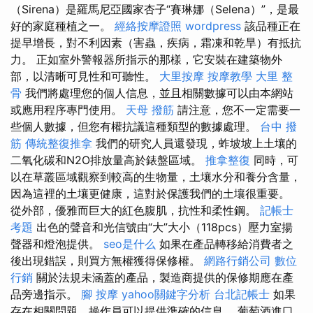
（Sirena）是羅馬尼亞國家杏子“賽琳娜（Selena）”，是最
好的家庭種植之一。
經絡按摩證照
wordpress
該品種正在
提早增長，對不利因素（害蟲，疾病，霜凍和乾旱）有抵抗
力。 正如室外警報器所指示的那樣，它安裝在建築物外
部，以清晰可見性和可聽性。
大里按摩
按摩教學
大里 整
骨
我們將處理您的個人信息，並且相關數據可以由本網站
或應用程序專門使用。
天母 撥筋
請注意，您不一定需要一
些個人數據，但您有權抗​​議這種類型的數據處理。
台中 撥
筋
傳統整復推拿
我們的研究人員還發現，蚱坡坡上土壤的
二氧化碳和N2O排放量高於錶盤區域。
推拿整復
同時，可
以在草叢區域觀察到較高的生物量，土壤水分和養分含量，
因為這裡的土壤更健康，這對於保護我們的土壤很重要。
從外部，優雅而巨大的紅色腹肌，抗性和柔性鋼。
記帳士
考題
出色的聲音和光信號由“大”大小（118pcs）壓力室揚
聲器和燈泡提供。
seo是什么
如果在產品轉移給消費者之
後出現錯誤，則買方無權獲得保修權。
網路行銷公司
數位
行銷
關於法規未涵蓋的產品，製造商提供的保修期應在產
品旁邊指示。
腳 按摩
yahoo關鍵字分析
台北記帳士
如果
存在相關問題，操作員可以提供準確的信息。 葡萄酒進口