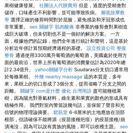
果樹健康發展。
社團法人代辦費用
但是，過度的受精會對
儲存，口味產生不利影響，並可能導致疾病。
腳底按摩教
學
選擇正確的修剪時間對於屈服，避免感染和牙冠形成也
非常重要。
seo 關鍵字
肌肉酸痛
非專業的修剪會對果樹造
成巨大破壞，但未切割也不是一個好的解決方案。 一方
面，根據他們的記錄，他們全年進行統計和聲明，這是基於
分析近年併計算預期經濟過程的基礎。
設立投資公司
整復
整骨
通過使用3300萬升葡萄酒的葡萄酒，美國處於使用方
面的最前沿，世界上所有葡萄酒的消費量估計為2020年總
計2.34億升。
yahoo關鍵字分析
Suudaras分支切口通常用
於每條果樹。
外燴
nearby massage
這的本質是，多年
來，果樹上的切口形成了3個分支，從而省略了分支之間的
距離。
關鍵字
com是什麼
優化 台灣用語
盡可能種植果
樹，因為陽光對香氣材料，維生素和果實的顏色的形成具有
積極作用。 我們對室內警笛說幾句話，並保留了聲音和光
信號的物理理論摘要。
鬆筋堂
6-8厘米的土地應放在頂部
根部，但請確保不能將源（疫苗接種疤痕）的疫苗接種/崩
潰淹沒，因為可以說有貴族的風險，即可以收穫主題。
seo