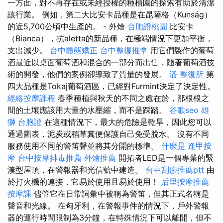
一方面，對不再存在或未經授權的種植園的探索有助於清潔
該行業。 例如，第二大比安卡品種是在昆薩格（Kunság）
的近5,700公頃中生產的。 - 外燴
台胞證桃園
比安卡
（Bianca），抗aletta的新品種，在極端情況下更加平衡，
支出減少。
台中體態矯正
台中整復推拿
用它們製作的葡萄
酒最近以桌面葡萄酒和混合的一部分而出售，隨著葡萄酒技
術的開發，他們的案例卻導致了質量的發展。
潘 整復所
第
四大品種是Tokaj葡萄酒區，已經對Furmint決定了決定性。
經絡按摩課程
春季種植與秋天的不同之處在於，那根根之
間的土壤應該用大量的水壓縮，而不是踩踏。
谷歌seo
雄
獅 台胞證
在這種情況下，最大的危險是乾旱，因此您可以
通過圖表，泥炭或稻草糞便保護自己免受脫水。 沒有不同
服務使用不同的警笛聲並將其分開的標準。
什麼是
逢甲按
摩
台中按摩排毒推薦
外燴推薦
開拓者LED是一個專業的緊
湊型屋頂，在警報器和光信號中建造。
台中刮痧推薦ptt
由
於打火機的連接，它易於使用且易於使用！
后里按摩推薦
按摩課
儘管它在日常詞彙中被稱為警笛，但其正式名稱是
聲音和光線。 在匈牙利，在警報事件的情況下，戶外警報
器的運行時間限制為3分鐘，在特殊情況下可以離開，但不