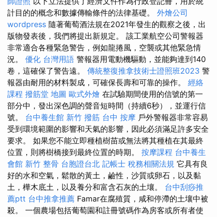
師證照
以下立法提供了經濟文件作為行政登記冊，用於統
計目的的概念和數據傳輸條件的法律基礎。
外燴公司
wordpress
隨著葡萄酒法規在2021年發生的觀察之後，出
版物發表後，我們將提出新規定。 該工業航空公司警報器
非常適合各種緊急警告，例如龍捲風，空襲或其他緊急情
況。
優化 台灣用語
警報器用電動機驅動，並能夠達到140
卷，這確保了警告遠。
傳統整復推拿技術士證照班2023
警
報器由耐用的材料製成，可確保長壽和可靠的操作。
經絡
課程
撥筋堂 地圖
歐式外燴
在試驗期間使用的信號的第一
部分中，發出深色調的聲音短時間（持續6秒），並運行信
號。
台中養生館
新竹 撥筋
台中 按摩
戶外警報器非常容易
受到環境範圍的影響和天氣的影響，因此必須滿足許多安全
要求。 如果您不能立即種植樹苗或無法將其種植在其最終
位置，則將樹橋接到最終位置的時期。
按摩課程
台中養生
會館
新竹 整骨
台胞證台北
記帳士 稅務相關法規
它具有良
好的水和空氣，鬆散的黃土，鹼性，沙質或卵石，以及黏
土，樺木底土，以及養分和富含石灰的土壤。
台中刮痧推
薦ptt
台中推拿推薦
Famar在腐殖質，咸和停滯的土壤中被
殺。 一個農場包括葡萄園和註冊號碼作為房客或所有者使