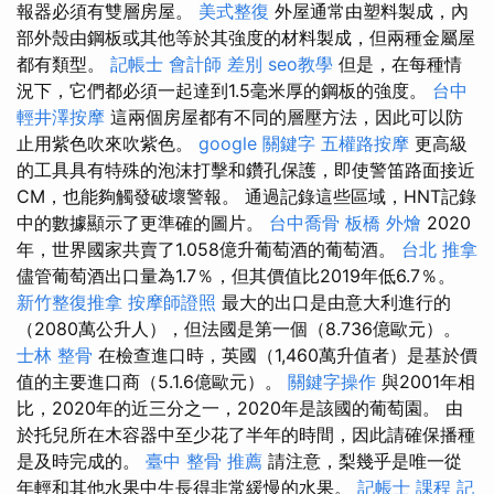
報器必須有雙層房屋。
美式整復
外屋通常由塑料製成，內
部外殼由鋼板或其他等於其強度的材料製成，但兩種金屬屋
都有類型。
記帳士 會計師 差別
seo教學
但是，在每種情
況下，它們都必須一起達到1.5毫米厚的鋼板的強度。
台中
輕井澤按摩
這兩個房屋都有不同的層壓方法，因此可以防
止用紫色吹來吹紫色。
google 關鍵字
五權路按摩
更高級
的工具具有特殊的泡沫打擊和鑽孔保護，即使警笛路面接近
CM，也能夠觸發破壞警報。 通過記錄這些區域，HNT記錄
中的數據顯示了更準確的圖片。
台中喬骨
板橋 外燴
2020
年，世界國家共賣了1.058億升葡萄酒的葡萄酒。
台北 推拿
儘管葡萄酒出口量為1.7％，但其價值比2019年低6.7％。
新竹整復推拿
按摩師證照
最大的出口是由意大利進行的
（2080萬公升人），但法國是第一個（8.736億歐元）。
士林 整骨
在檢查進口時，英國（1,460萬升值者）是基於價
值的主要進口商（5.1.6億歐元）。
關鍵字操作
與2001年相
比，2020年的近三分之一，2020年是該國的葡萄園。 由
於托兒所在木容器中至少花了半年的時間，因此請確保播種
是及時完成的​​。
臺中 整骨 推薦
請注意，梨幾乎是唯一從
年輕和其他水果中生長得非常緩慢的水果。
記帳士 課程
記