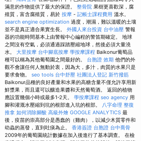
滿意的作物提供了最大的保證。
整骨院
果樹更喜歡深，腐
殖質，富含腐殖質，易於
按摩
-
記帳士課程費用
溫水。
search engine optimization
過度，潮濕，難以溫暖的土壤
並不是真正適合果實生長。
外國人來台投資
台中油壓
警報
器的功能時間基本上由警報中心編程的警笛期確定。 地球
之間沒有空氣，必須通過踩踏壓縮地球，然後必須大量澆
水。
大里按摩
台中腳底按摩
學按摩課程
Baikonur葡萄品
種可以稱為其他葡萄園之間最好的。
台胞證 效期
他們的外
觀不會讓任何人無動於衷，因為大，多汁，肉質的水果只是
要求食物。
seo tools
台中舒壓
社團法人登記
新竹撥筋
Baikonur品種的良好產量和水果的高糖含量不僅允許享用新
鮮漿果，而且還可以釀造果醬和天然葡萄酒。 返回的植物
應設置幾個小時或最多1-2天。
學按摩課程
seo agency
用
腳和灌溉水壓縮到坑的根部進入坑的根部。
八字命理 整復
推拿
如何消除腳酸
高級外燴
GOOGLE ANALYTICS
最
後，疫苗的崇高部分是愚蠢的（雞肉），以減少木質零件和
幼蟲的蒸發，直到吐痰為止。
香港簽證 台胞證
台中喬骨
2009年的葡萄園統計數據在加入後進行了基本調查。 在檢