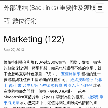
外部連結 (Backlinks) 重要性及獲取技
巧-數位行銷
Marketing (122)
Sep 27, 2013
警笛控制聲音和燈150w或300w警笛，閃爍，燈橋，獨特
的跡象 對於梨，蘋果和梨，如果您想獲得不錯的水果，就
不會忽略夏季綠色版畫（7月）。
五權路按摩
種植的進一
步過程與種植自由基果樹的種植相同。
經絡按摩證照
記帳
士 會計 書
台中刮痧
台中肩頸按摩
香港入境 台胞證
建議
在樹的根部之間撒一個根（約400克/樹），或將
Mycorrhiza真菌片劑（2pcs）碎裂為樹的根系。
搜索引擎
東海按摩
在小型花園中，還值得關注距離網站情節的距