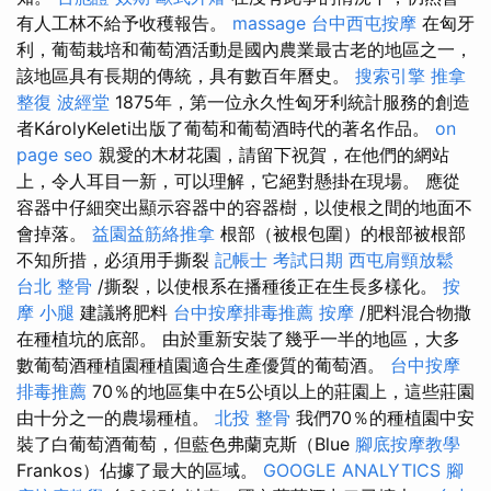
有人工林不給予收穫報告。
massage
台中西屯按摩
在匈牙
利，葡萄栽培和葡萄酒活動是國內農業最古老的地區之一，
該地區具有長期的傳統，具有數百年曆史。
搜索引擎
推拿
整復
波經堂
1875年，第一位永久性匈牙利統計服務的創造
者KárolyKeleti出版了葡萄和葡萄酒時代的著名作品。
on
page seo
親愛的木材花園，請留下祝賀，在他們的網站
上，令人耳目一新，可以理解，它絕對懸掛在現場。 應從
容器中仔細突出顯示容器中的容器樹，以使根之間的地面不
會掉落。
益園益筋絡推拿
根部（被根包圍）的根部被根部
不知所措，必須用手撕裂
記帳士 考試日期
西屯肩頸放鬆
台北 整骨
/撕裂，以使根系在播種後正在生長多樣化。
按
摩 小腿
建議將肥料
台中按摩排毒推薦
按摩
/肥料混合物撒
在種植坑的底部。 由於重新安裝了幾乎一半的地區，大多
數葡萄酒種植園種植園適合生產優質的葡萄酒。
台中按摩
排毒推薦
70％的地區集中在5公頃以上的莊園上，這些莊園
由十分之一的農場種植。
北投 整骨
我們70％的種植園中安
裝了白葡萄酒葡萄，但藍色弗蘭克斯（Blue
腳底按摩教學
Frankos）佔據了最大的區域。
GOOGLE ANALYTICS
腳