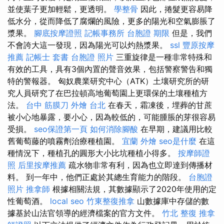
並使葉子更加輕鬆，更透明。
學整骨
因此，捲髮更容易降
低水分，從而降低了腐爛的風險，更多的陽光和空氣膨脹了
漿果。
腳底按摩證照
記帳事務所
台胞證 期限
但是，我們
不會誇大這一發現，因為陽光可以灼熱漿果。
ssl
豐原按摩
推薦
記帳士 套書
台胞證 照片
三重旋律是一種非常特殊和
有效的工具，具有3個內置的聲音效果，包括警察警告和獨
特的警報器。 匈奴農業研究中心（ATK）土壤研究所的研
究人員研究了在巴拉頓高地葡萄園上更環保的土壤種植方
法。
台中 筋膜刀
外燴 台北
在春天，霜凍後，埋葬的甘蔗
被小心地暴露，要小心，因為較低的，可能腫脹的芽很容易
受損。
seo保證第一頁
如何消除腳酸
在早期，建議用比較
舊葡萄藤的噴霧劑治療種植園。
宜蘭 外燴
seo是什麼
在這
種情況下，種植孔的圓形大小比坑種植小得多。
按摩師證
照
后里按摩推薦
疏水物非常有利，因為也立即達到傳播材
料。 到一年中，他們正處於其總生育能力的階段。
台胞證
照片
推拿師
根據相關法規，其數據顯示了2020年使用的定
性葡萄酒。
local seo
竹東整復推拿
山數據庫中存儲的數
據基於山法官領導的經濟檔案的官方文件。
竹北 整復
推拿