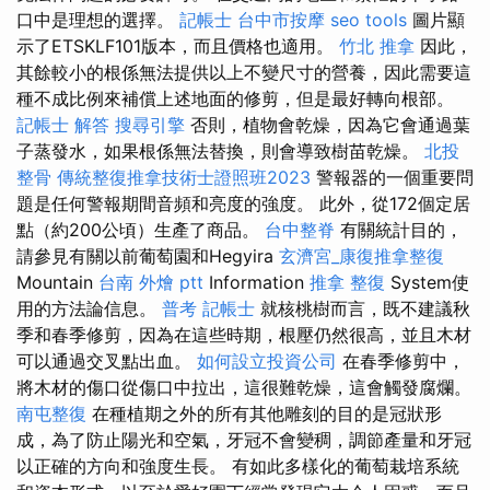
口中是理想的選擇。
記帳士
台中市按摩
seo tools
圖片顯
示了ETSKLF101版本，而且價格也適用。
竹北 推拿
因此，
其餘較小的根係無法提供以上不變尺寸的營養，因此需要這
種不成比例來補償上述地面的修剪，但是最好轉向根部。
記帳士 解答
搜尋引擎
否則，植物會乾燥，因為它會通過葉
子蒸發水，如果根係無法替換，則會導致樹苗乾燥。
北投
整骨
傳統整復推拿技術士證照班2023
警報器的一個重要問
題是任何警報期間音頻和亮度的強度。 此外，從172個定居
點（約200公頃）生產了商品。
台中整脊
有關統計目的，
請參見有關以前葡萄園和Hegyira
玄濟宮_康復推拿整復
Mountain
台南 外燴 ptt
Information
推拿 整復
System使
用的方法論信息。
普考 記帳士
就核桃樹而言，既不建議秋
季和春季修剪，因為在這些時期，根壓仍然很高，並且木材
可以通過交叉點出血。
如何設立投資公司
在春季修剪中，
將木材的傷口從傷口中拉出，這很難乾燥，這會觸發腐爛。
南屯整復
在種植期之外的所有其他雕刻的目的是冠狀形
成，為了防止陽光和空氣，牙冠不會變稠，調節產量和牙冠
以正確的方向和強度生長。 有如此多樣化的葡萄栽培系統