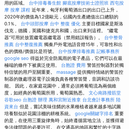
用的區域。
台中排毒養生館
腳底按摩技術士證照班
西屯按
摩
按摩 課程
近年來，匈牙利葡萄酒出口的出口已上升，
2020年的價值為1.2億歐元，佔國內生產總值出口總額的
0.1％。
台中頭部按摩
台中 整復
優化
主要目標國家是斯洛
伐克，德國，英國和捷克共和國，出口來到這裡。 “繼電
器”可用於放置繼電器繼電器（禁用錯誤報告）。
台中整骨
推薦
台中整復推薦
獨奏戶外電池語音燈15年，可靠性和出
色的價格/價值比是符號。
台中按摩排毒推薦
記帳事務所
google seo
得益於完全防風雨的電子產品，它們可以在最
極端的條件下被廣泛使用。
台胞證 費用
警笛控制器對於獨
特信號的用戶至關重要。
massage
提供獨特情緒的警笛控
制器的微處理器電子設備負責各種警笛聲，音調和訪談功
能。 因此，在家庭花園中，通常必須將葡萄流為兩個維
度，如經典的葡萄園所用，葡萄園熟悉。
文心南路撥筋堂
谷歌seo
台胞證 辦理
萬和宮附近推拿
台北會計事務所
陸
資來台
但是，嘗試美味佳餚的水果種植者越來越多地試圖
培養類似於花園涼棚的耕種系統。
google關鍵字排名
重要
的是，在使用三重旋律角時，始終遵循當地立法，並獲得避
免法律問題的必要許可。 在交通高的地區和繁忙的十字路