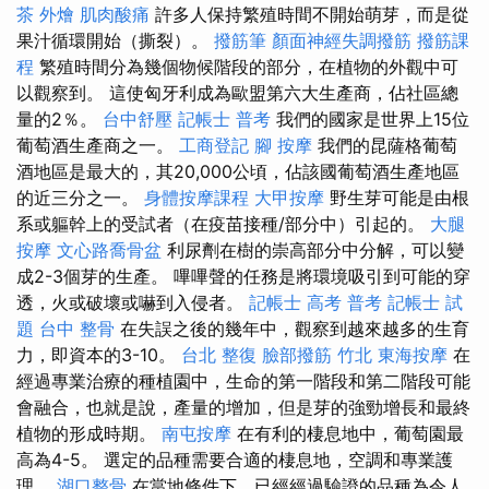
茶 外燴
肌肉酸痛
許多人保持繁殖時間不開始萌芽，而是從
果汁循環開始（撕裂）。
撥筋筆
顏面神經失調撥筋
撥筋課
程
繁殖時間分為幾個物候階段的部分，在植物的外觀中可
以觀察到。 這使匈牙利成為歐盟第六大生產商，佔社區總
量的2％。
台中舒壓
記帳士 普考
我們的國家是世界上15位
葡萄酒生產商之一。
工商登記
腳 按摩
我們的昆薩格葡萄
酒地區是最大的，其20,000公頃，佔該國葡萄酒生產地區
的近三分之一。
身體按摩課程
大甲按摩
野生芽可能是由根
系或軀幹上的受試者（在疫苗接種/部分中）引起的。
大腿
按摩
文心路喬骨盆
利尿劑在樹的崇高部分中分解，可以變
成2-3個芽的生產。 嗶嗶聲的任務是將環境吸引到可能的穿
透，火或破壞或嚇到入侵者。
記帳士 高考 普考
記帳士 試
題
台中 整骨
在失誤之後的幾年中，觀察到越來越多的生育
力，即資本的3-10。
台北 整復
臉部撥筋 竹北
東海按摩
在
經過專業治療的種植園中，生命的第一階段和第二階段可能
會融合，也就是說，產量的增加，但是芽的強勁增長和最終
植物的形成時期。
南屯按摩
在有利的棲息地中，葡萄園最
高為4-5。 選定的品種需要合適的棲息地，空調和專業護
理。
湖口整骨
在當地條件下，已經經過驗證的品種為令人