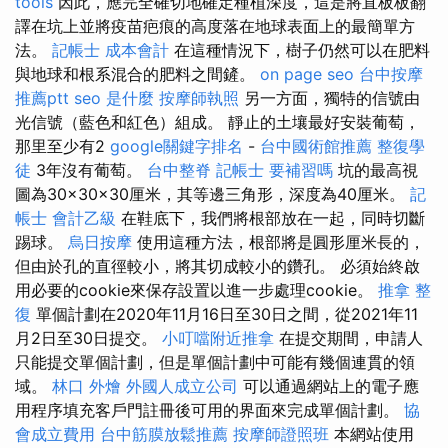
tools
因此，應完全確切地確定種植深度，這是將直板板翻
譯在坑上並將疫苗疤痕的高度落在地球表面上的最簡單方
法。
記帳士 成本會計
在這種情況下，樹子仍然可以在肥料
與地球和根系混合的肥料之間鏟。
on page seo
台中按摩
推薦ptt
seo 是什麼
按摩師執照
另一方面，獨特的信號由
光信號（藍色和紅色）組成。 靜止的土壤最好安裝葡萄，
那里至少有2
google關鍵字排名
-
台中國術館推薦
整復學
徒
3年沒有葡萄。
台中整脊
記帳士 要補習嗎
坑的最高視
圖為30×30×30厘米，其等邊三角形，深度為40厘米。
記
帳士 會計乙級
在鞋底下，我們將根部放在一起，同時切斷
踢球。
烏日按摩
使用這種方法，根部將是圓形厘米長的，
但由於孔的直徑較小，將其切成較小的鑽孔。 必須始終啟
用必要的cookie來保存設置以進一步處理cookie。
推拿 整
復
單個計劃在2020年11月16日至30日之間，從2021年11
月2日至30日提交。
小叮噹附近推拿
在提交期間，申請人
只能提交單個計劃，但是單個計劃中可能有幾個連貫的領
域。
林口 外燴
外國人成立公司
可以通過網站上的電子應
用程序填充客戶門註冊後可用的界面來完成單個計劃。
協
會成立費用
台中筋膜放鬆推薦
按摩師證照班
本網站使用