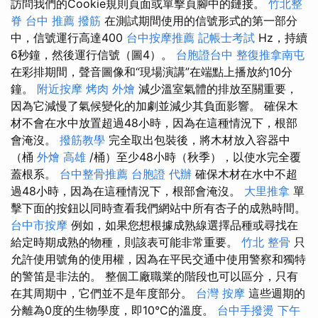
訪問我們的Cookie規則頁面或單擊頁腳中的鏈接。
竹北整
脊
台中 推薦 撥筋
在測試期間使用的信號形式的第一部分
中，信號運行高達400
台中按摩推薦
記帳士考試
Hz，持續
6秒鐘，然後運行信號（圖4）。
台胞證台中
整復推拿南屯
在彩排期間，聲音圖像和“現場演講”在端點上播放約10分
鐘。
附近按摩
烤肉 外燴
減少溫室氣體的排放至關重要，
因為它減慢了氣候變化的加劇並減少其負面影響。 確保木
材不會在水中放置超過48小時，因為在這種情況下，根部
會淹沒。
撥筋教學
完全取出包裝後，將木材放入容器中
（桶
外燴 高雄
/桶）至少48小時（秋季），以使水完全覆
蓋根系。
台中整骨推薦
台胞證 代辦
確保木材在水中不超
過48小時，因為在這種情況下，根部會淹沒。
大里推拿
單
擊下面的按鈕以同時查看我們網站中所有杏子的成熟時間。
台中市按摩
例如，如果您想根據成熟線選擇品種或尋找在
給定時期成熟的物種，則該表可能非常重要。
竹北 整骨
只
允許使用號角的使用權，因為在平民交通中使用警察和獨特
的警笛是非法的。 整個工廠職業的階段也可以區分，只有
在其周期中，它們並不是年度部分。
台灣 按摩
這些週期的
分離為0度的生物學度，即10°C的溫度。
台中手撥燙
下午