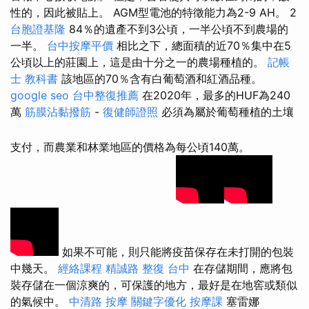
性的，因此被貼上。 AGM型電池的特徵能力為2-9 AH。 2
台胞證基隆
84％的遺產不到3公頃，一半公頃不到農場的
一半。
台中按摩平價
相比之下，總面積的近70％集中在5
公頃以上的莊園上，這是由十分之一的農場種植的。
記帳
士 教科書
該地區的70％含有白葡萄酒和紅酒品種。
google seo
台中整復推薦
在2020年，最多的HUF為240
萬
筋膜沾黏撥筋
-
復健師證照
必須為屬於葡萄種植的土壤
支付，而農業和林業地區的價格為每公頃140萬。
如果不可能，則只能將疫苗保存在未打開的包裝
中幾天。
經絡課程
精誠路 整復 台中
在存儲期間，應將包
裝存儲在一個涼爽的，可保護的地方，最好是在地窖或類似
的氣候中。
中清路 按摩
關鍵字優化
按摩課
塞雷娜