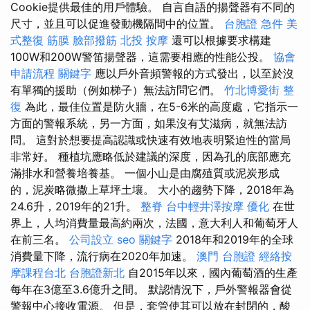
Cookie提供最佳的用戶體驗。 自言自語的揚聲器有不同的
尺寸，並且可以促進發動機隔間中的位置。
台胞證 急件
美
式整復 筋膜
臉部撥筋
北投 按摩
還可以根據要求構建
100W和200W警笛揚聲器，這需要相應的性能公投。
協會
申請流程
關鍵字
應以戶外音頻警報的方式發出，以至於沒
有單獨的援助（例如梯子）無法訪問它們。
竹北博愛街 整
復
為此，最佳位置是防火牆，在5-6米的高度處，它指示一
方面的警報系統，另一方面，如果沒有艾滋病，就無法訪​​
問。 這對於想要提高認識或快速有效地表明緊迫性的當局
非常好。 種植坑應略低於建議的深度，因為孔的底部應充
滿排水和營養培養基。 一個小山是由腐殖質或泥炭形成
的，泥炭略微撒上草坪土壤。 大小的趨勢下降，2018年為
24.6升，2019年的21升。
整脊
台中輕井澤按摩
優化
在世
界上，人均消費量最高約兩次，法國，意大利人和葡萄牙人
在前三名。
公司設立
seo 關鍵字
2018年和2019年的全球
消費量下降，流行病在2020年加速。
澳門 台胞證
經絡按
摩課程台北
台胞證新北
自2015年以來，國內葡萄酒的生產
每年在3億至3.6億升之間。 默認情況下，戶外警報器會從
警報中心接收電源。 但是，套管使其可以放在封閉的，酸