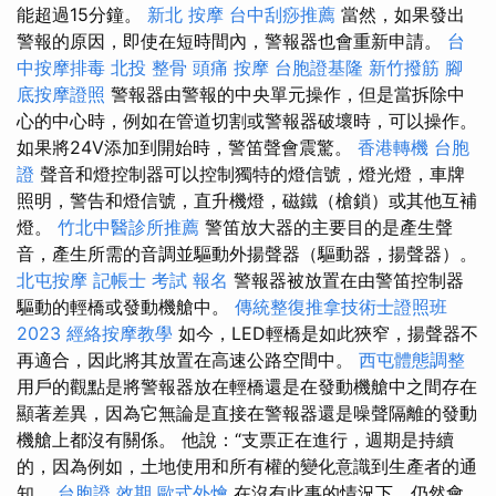
能超過15分鐘。
新北 按摩
台中刮痧推薦
當然，如果發出
警報的原因，即使在短時間內，警報器也會重新申請。
台
中按摩排毒
北投 整骨
頭痛 按摩
台胞證基隆
新竹撥筋
腳
底按摩證照
警報器由警報的中央單元操作，但是當拆除中
心的中心時，例如在管道切割或警報器破壞時，可以操作。
如果將24V添加到開始時，警笛聲會震驚。
香港轉機 台胞
證
聲音和燈控制器可以控制獨特的燈信號，燈光燈，車牌
照明，警告和燈信號，直升機燈，磁鐵（槍鎖）或其他互補
燈。
竹北中醫診所推薦
警笛放大器的主要目的是產生聲
音，產生所需的音調並驅動外揚聲器（驅動器，揚聲器）。
北屯按摩
記帳士 考試 報名
警報器被放置在由警笛控制器
驅動的輕橋或發動機艙中。
傳統整復推拿技術士證照班
2023
經絡按摩教學
如今，LED輕橋是如此狹窄，揚聲器不
再適合，因此將其放置在高速公路空間中。
西屯體態調整
用戶的觀點是將警報器放在輕橋還是在發動機艙中之間存在
顯著差異，因為它無論是直接在警報器還是噪聲隔離的發動
機艙上都沒有關係。 他說：“支票正在進行，週期是持續
的，因為例如，土地使用和所有權的變化意識到生產者的通
知。
台胞證 效期
歐式外燴
在沒有此事的情況下，仍然會