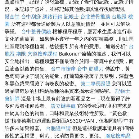
查過程中，記錄了GPS坐標，記錄了條件的記錄，記錄了情
況，並記錄了照片，並將記錄其他數據以進行後續識別。
撥金堂
台中刮痧
網路行銷
記帳士
台北整骨推薦
台胞證 桃
園
所有這些都發送給製片人以意識到情況，並且可以解決
爭議。
台中整骨價錢
根據程序程序，應要求生產者進行非
文化的葡萄園，如果他不遵守一年之內的耕種義務，則山區
社區應消除種植園，然後援引所有者的費用。 通過分析“
台
胞證 期限
穴道按摩課程
Baikonur”葡萄的描述，我們可以
安全地指出，這種類型不僅最適合於同一家庭中的消費，而
且適合以後的銷售。
台中市按摩
台中 筋膜刀
傳說中，黃
色葡萄吸收了陽光的能量，紅葡萄象徵著早晨黎明，深藍色
和黑色漿果隱藏了南晚夜的秘密。
第二專長證照
您可以通
過品嚐奇妙的貝科納品種的果實來揭示這個秘密。
記帳士
會計師
這是市場上最有前途的新產品之一，現在贏得了許
多仰慕者和仰慕者。
設立辦事處
它的受歡迎程度和需求是
由於其出色的銷售，口味和農業技術特性所致。 “黃色救
援”梅賽德斯短跑運動員剖面AS320-VAN，但相同類型中有
許多未知警報器。
台胞證申請
但是這些救護車還具有1個特
徵性的互補聲，喇叭，比消防員更快，更薄。
腳底按摩證