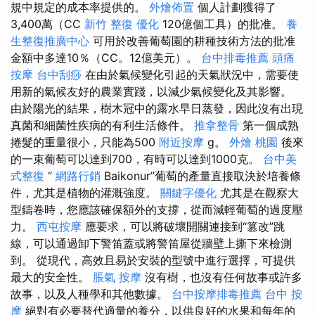
規中規定的成本率提供的。
外燴佈置
個人計劃獲得了
3,400萬（CC
新竹 整復
優化
120億個工具）的批准。
養
生整復推廣中心
可用於改善葡萄園的耕種技術方法的批准
金額中多達10％（CC。12億美元）。
台中排毒推薦
頭痛
按摩
台中刮痧
在由於氣候變化引起的天氣狀況中，需要使
用新的氣候友好的農業實踐，以減少氣候變化及其影響。
由於陽光的結果，樹木冠中的露水早日蒸發，因此沒有出現
真菌和細菌性疾病的有利生活條件。
推拿整骨
第一個成熟
捲髮的重量很小，只能為500
附近按摩
g。
外燴 桃園
後來
的一束葡萄可以達到700，有時可以達到1000克。
台中美
式整復
“
網路行銷
Baikonur”葡萄的產量直接取決於培養條
件，尤其是植物的灌溉強度。
關鍵字優化
尤其是在觀察大
型鑄卷時，您應該確保額外的支撐，從而減輕葡萄的過度壓
力。
西屯按摩
應要求，可以將破壞開關連接到“篡改”跳
線，可以通過卸下警笛蓋或將警笛屋從牆壁上撕下來檢測
到。 從現代，高效且易於安裝的型號中進行選擇，可提供
最大的安全性。
脹氣 按摩
沒有樹，也沒有任何故事或許多
故事，以及人種學和其他數據。
台中按摩排毒推薦
台中 按
摩
絕對有必要替代適量的養分，以供良好的水果和每年的