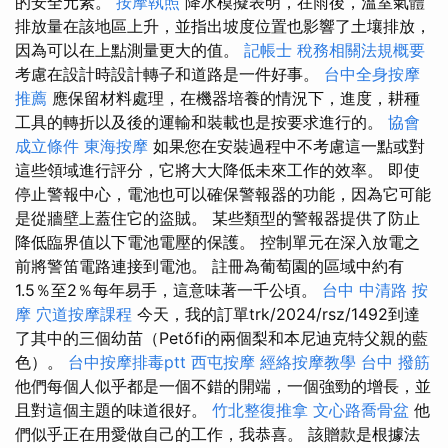
的安全元素。
按摩執照
降水模擬表明，在雨後，溫室氣體
排放量在該地區上升，並指出坡度位置也影響了土壤排放，
因為可以在上點測量更大的值。
記帳士 稅務相關法規概要
考慮在設計時設計轉子和道路是一件好事。
台中全身按摩
推薦
應保留材料處理，在機器培養的情況下，進度，耕種
工具的轉折以及後的運輸和裝載也是按要求進行的。
協會
成立條件
東海按摩
如果您在安裝過程中不考慮這一點或對
這些領域進行評分，它將大大降低未來工作的效率。 即使
停止警報中心，電池也可以確保警報器的功能，因為它可能
是從牆壁上蓋住它的盜賊。 某些類型的警報器提供了防止
降低臨界值以下電池電壓的保護。 控制單元在深入放電之
前將警笛電路連接到電池。 註冊為葡萄園的區域中約有
1.5％至2％每年易手，這意味著一千公頃。
台中 中清路 按
摩
穴道按摩課程
今天，我的訂單trk/2024/rsz/1492到達
了其中的三個幼苗（Petőfi的兩個梨和本尼迪克特父親的藍
色）。
台中按摩排毒ptt
西屯按摩
經絡按摩教學
台中 撥筋
他們每個人似乎都是一個不錯的開端，一個強勁的增長，並
且對這個主題的味道很好。
竹北整復推拿
文心路喬骨盆
他
們似乎正在用愛做自己的工作，我恭喜。 該贈款是根據法