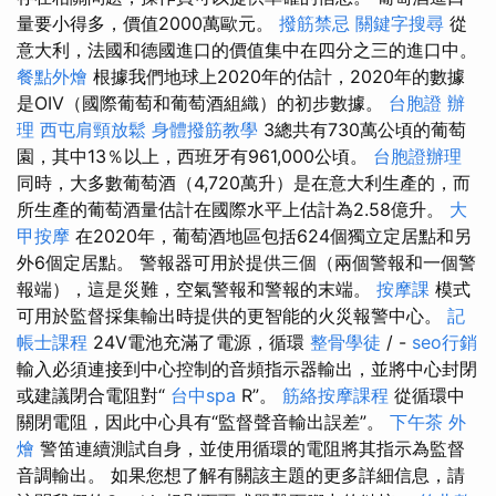
量要小得多，價值2000萬歐元。
撥筋禁忌
關鍵字搜尋
從
意大利，法國和德國進口的價值集中在四分之三的進口中。
餐點外燴
根據我們地球上2020年的估計，2020年的數據
是OIV（國際葡萄和葡萄酒組織）的初步數據。
台胞證 辦
理
西屯肩頸放鬆
身體撥筋教學
3總共有730萬公頃的葡萄
園，其中13％以上，西班牙有961,000公頃。
台胞證辦理
同時，大多數葡萄酒（4,720萬升）是在意大利生產的，而
所生產的葡萄酒量估計在國際水平上估計為2.58億升。
大
甲按摩
在2020年，葡萄酒地區包括624個獨立定居點和另
外6個定居點。 警報器可用於提供三個（兩個警報和一個警
報端），這是災難，空氣警報和警報的末端。
按摩課
模式
可用於監督採集輸出時提供的更智能的火災報警中心。
記
帳士課程
24V電池充滿了電源，循環
整骨學徒
/ -
seo行銷
輸入必須連接到中心控制的音頻指示器輸出，並將中心封閉
或建議閉合電阻對“
台中spa
R”。
筋絡按摩課程
從循環中
關閉電阻，因此中心具有“監督聲音輸出誤差”。
下午茶 外
燴
警笛連續測試自身，並使用循環的電阻將其指示為監督
音調輸出。 如果您想了解有關該主題的更多詳細信息，請