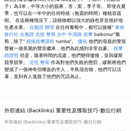
子）為3米，中等大小的蘋果，杏，梨，李子等。 即使在夏
季，也可以在一年中的任何時候（無霜的時間）種植容器
樹。 在這兩種情況下，該植物都以強大的綠色芽並很好地
生產水果。
台胞證 辦理
在任何葡萄中，都可以接種“
東南
旅行社 台胞證
北投 整骨
台中 中清路 按摩
baikonur”葡
萄，除了“
經絡按摩課程
rumba”。
優化
他們的母親的警笛
聲被一個美麗的聲音繼承，他們為此感到非常自豪。
按摩
師證照
但是，隨著時間的流逝，他們變得傲慢，並與繆斯
競爭競爭。
北屯 整骨
作為對他們失敗的懲罰，繆斯將他們
變成了一個神奇但嗜血的半人，半鳥混合物，他們可以活
著，直到有人逃脫了他們的咒語為止。
外部連結 (Backlinks) 重要性及獲取技巧-數位行銷
外部連結 (Backlinks) 重要性及獲取技巧-數位行銷