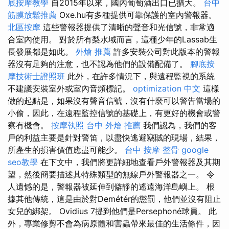
底按摩教學
自2015年以來，國內葡萄酒出口已擴大。
台中
筋膜放鬆推薦
Oxe.hu有多種提供可靠保護的室內警報器。
北區按摩
這些警報器提供了清晰的聲音和光信號，非常適
合室內使用。 對於所有梨水域而言，這種少年的Lassab生
長發展都是如此。
外燴 推薦
許多安裝公司對此版本的警報
器沒有足夠的注意，也不認為他們的設備配備了。
腳底按
摩技術士證照班
此外，在許多情況下，與遠程監視的系統
不建議安裝室外或室內音頻標記。
optimization 中文
這樣
做的起點是，如果沒有聲音信號，沒有什麼可以警告當場的
小偷，因此，在遠程監控信號的基礎上，有更好的機會或警
察有機會。
按摩執照
台中 外燴 推薦
我們認為，我們的客
戶的利益主要是針對警笛，以盡快逃避竊賊的現場，結果，
所產生的損害價值應盡可能少。
台中 按摩 整骨
google
seo教學
在下文中，我們將更詳細地查看戶外警報器及其期
望，然後簡要描述其特殊類型的無線戶外警報器之一。 令
人遺憾的是，警報器被延伸到僻靜的遙遠海洋島嶼上。 根
據其他傳統，這是由於對Demétér的懲罰，他們並沒有阻止
女兒的綁架。 Ovidius 7提到他們是Persephoné球員。 此
外，專業修剪不會為病原體和害蟲帶來最佳的生活條件，因