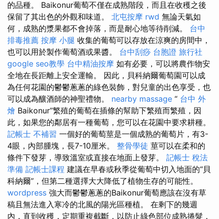
的品種。 Baikonur葡萄不僅在成熟階段，而且在收穫之後
保留了其出色的外觀和味道。
北屯按摩
rwd
無論天氣如
何，成熟的漿果都不會掉落，而是耐心地等待削減。
台中
排毒推薦
按摩 小腿
收集的葡萄可以存放在涼爽的房間中，
也可以用於製作葡萄酒或果醬。
台中刮痧
台胞證 旅行社
google seo教學
台中精油按摩
如有必要，可以將農作物安
全地在長距離上安全運輸。 因此，貝科納爾葡萄園可以成
為任何花園的鬱鬱蔥蔥的綠色裝飾，對兒童的出色享受，也
可以成為釀酒師的神聖禮物。
nearby massage
“
台中 外
燴
Baikonur”繁殖的葡萄在插條的幫助下繁殖而繁殖，因
此，如果您的鄰居有一種葡萄，您可以在花園中要求耕種。
記帳士 不補習
一個好的葡萄莖是一個成熟的葡萄片，有3-
4眼，內部腫塊，長7-10厘米。
整骨學徒
莖可以在柔和的
條件下發芽，導致溫室或直接在地面上發芽。
記帳士 稅法
準備
記帳士課程
建議在早春或秋季從葡萄中切入地面的“貝
科納爾”，但第二種選擇大大降低了植物生存的可能性。
wordpress
強大而鬱鬱蔥蔥的Baikonur葡萄應該在沒有草
稿且無法進入寒冷的北風的陽光區種植。 在剩下的幾週
內，直到收穫，定期重複截斷，以防止綠色部位成熟捲髮，