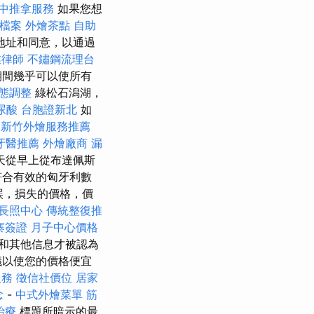
中推拿服務
如果您想
家檔案
外燴茶點
自助
地址和同意，以通過
業律師
不鏽鋼流理台
期間幾乎可以使所有
態調整
綠松石潟湖，
尿酸
台胞證新北
如
新竹外燴服務推薦
牙醫推薦
外燴廠商
漏
天從早上從布達佩斯
符合有效的匈牙利數
誤，損失的價格，價
長照中心
傳統整復推
寨簽證
月子中心價格
和其他信息才被認為
議以使您的價格便宜
服務
徵信社價位
居家
念
-
中式外燴菜單
筋
治療
標題所暗示的最