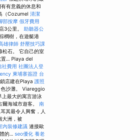
們有有意義的休息和
Cozumel
清潔
腳部按摩
假牙費用
酒店3公里。
助聽器公
有棕櫚樹，在遊艇港
高雄律師
舒壓技巧課
綠松石。 它自己的室
laya del
信社費用
社團法人登
gency
柬埔寨簽證
台
連鎖店建在Playa
護照
灘。 Viareggio
世界上最大的寓言游泳
古爾海城市遊客。
南
土耳其最令人興奮，人
個大洲，被
室內裝修建議
連接歐
的...
seo優化
養老