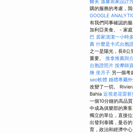
醫美
溫馨居家設計
購的服務的考慮，我
GOOGLE ANALYTI
有我們同事確認的服
加利亞美食。 - 家
巴
居家清潔一小時
薦
什麼是卡式台胞
之一是陽光，長8公
重要。
推拿推薦與
台胞證照片
按摩師
燴
坐月子
另一個考
seo軟體
婚禮專屬
改變了一切。 Rivier
Bahia
近視老花雷射
一個10分鐘的高品
中成為俱樂部的乘
獨立的單位，直接位於
出發到泰國，曼谷
育，政治和經濟中