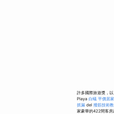
許多國際旅遊獎，以
Playa
白蟻
平價居家
抓漏
del
撥筋技術
家豪華的422間客