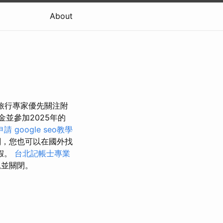
About
的旅行專家優先關注附
金並參加2025年的
申請
google seo教學
刻，您也可以在國外找
假。
台北記帳士專業
兒並關閉。