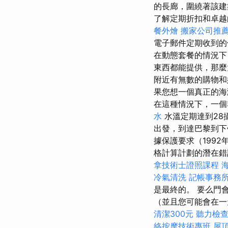
的長廊，圍繞著該建
了解定期折扣和卓越
餐外燴
搬家公司推
電子郵件定期收到
在動態套餐的情況下
東西都能提供，那麼
附近有無數的購物和娛
果您想一個真正的海
在這種情況下，一個
水
水溫定期達到28
出發，到達巴黎到下
據保護要求（1992年
格計算計劃的潛在錯
拿技術士證照課程
冷氣清洗
記帳事務
是最終的。 要么門
（並且您可能會在
清潔300元
聽力檢
絡按摩技術專班
屋