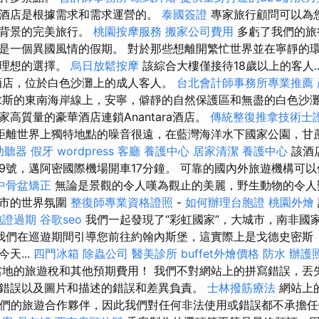
酒店是根據需求和需求運營的。
泰國簽證
專家旅行顧問可以為
際背景的完美旅行。
桃園按摩服務
搬家公司費用
多虧了我們的旅
是一個異國風情的假期。 對於那些想離開繁忙世界並在寧靜的
是理想的選擇。
烏日放鬆按摩
該綜合大樓僅接待18歲以上的客人..
酒店，位於白色沙灘上的成人客人。
台北會計師事務所專業推薦
斯的東南海岸線上，安寧，僻靜的自然保護區和無盡的白色沙
高質量的豪華酒店連鎖Anantara酒店。
傳統整復推拿技術士
距離世界上獨特地點的噪音很遠，在藍灣海洋水下國家公園，甘蔗和
助聽器
假牙
wordpress
客廳
養護中心
居家清潔
養護中心
該酒
9號，邁阿密國際機場開車17分鐘。 可靠的國內外旅遊機構可
中骨盆矯正
無論是景觀的令人嘆為觀止的美麗，野生動物的令人
城市的世界氛圍
整復師專業資格證照
-
如何辦理台胞證
桃園外燴
胞證過期
谷歌seo
我們一起發現了“彩虹國家”，大城市，南非國
我們在巡遊期間引導您前往約翰內斯堡，這實際上是戈德史密斯（Go
天...
四門冰箱
除蟲公司
醫美診所
buffet外燴價格
防水
辦護
地的旅遊稅和其他預期費用！ 我們不對網站上的拼寫錯誤，丟
錯誤以及圖片和描述的錯誤和差異負責。
士林撥筋療法
網站上
我們的旅遊合作夥伴，因此我們對任何非法使用或錯誤都不承擔