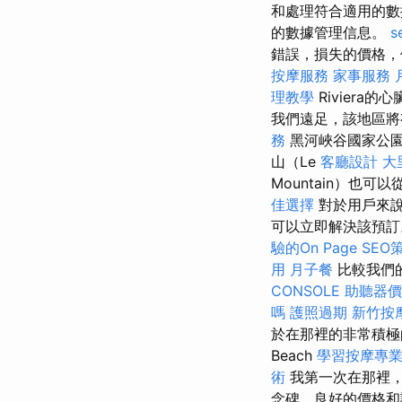
和處理符合適用的
的數據管理信息。
s
錯誤，損失的價格，
按摩服務
家事服務
理教學
Riviera
我們遠足，該地區
務
黑河峽谷國家公
山（Le
客廳設計
大
Mountain）也
佳選擇
對於用戶來說
可以立即解決該預訂
驗的On Page SEO
用
月子餐
比較我們
CONSOLE
助聽器價
嗎
護照過期
新竹按
於在那裡的非常積極的
Beach
學習按摩專
術
我第一次在那裡
念碑，良好的價格