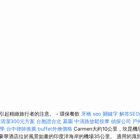
引起精緻旅行者的注意。 - 環保餐飲
牙橋
seo 關鍵字
解答SE
清潔300元方案
台胞證台北
墓園
中清路放鬆按摩
偵探公司
戶
教學
台中律師推薦
buffet外燴價格
Carmen大約10公里，坎昆
房豪華酒店位於風景如畫的印度洋海岸的機場35公里。 適用於識