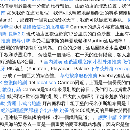
站僅專用於最後一分鐘的旅行報價。 由於酒店的理想位置，我
台南
如果我們在這裡度假，我們可以輕鬆地越過附近的科蘇梅爾島（
Island），那裡有一個真正的潛水天堂，我們可以從這裡參觀。
證辦理
del
基隆徵信社的服務選擇
Carmen的漂亮小城市距離
內障
長照2.0
現代酒店直接位於寬1.7公里長的白色沙灘，上面
燴推薦
搜尋引擎
享受毛里求斯的無憂放鬆和Maritim酒店標準！
機場的貨幣物有所值約為。 白色的沙灘，酒店圍繞著水晶透明
板和沙灘毛巾。 旁邊是一個酒吧，在一天的任何階段，客人處置... P
城市距離酒店3公里。 3
室內裝潢
產後護理之家
小型外燴推薦
徵
植牙
RIU酒店（Yucatan，Playacar，Palace
下午茶外燴
seo a
co）形成了一個巨大的綜合體。
草屯按摩服務推薦
Bluebay酒店
水
整復師培訓
del
local seo
Carmen附近，上面是一個長長的白色沙
社
數位行銷
Carnival是150年來最壯觀的節日，我們可以欣賞
胞證
紙張和狂歡節氛圍的壯觀，巨大的人物吸引了越來越多的利
補助
貨運
卡式台胞證
拜占庭和君士坦丁堡的長名伊斯坦布爾是
。
經絡調理證照課程
台北外燴
跳蚤
近1400萬美元的居民位於兩
峽隔開，僅連接三座飢餓的橋樑（和一個鐵路隧道）。
護照申請
全面
和黑海的緊身衣一直是一個重要的商業和戰略場所，因為它是整體