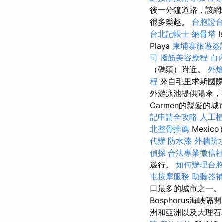
後一分鐘道路，該網
很多樂趣。
台胞證
台北記帳士
納骨塔
Playa
柬埔寨旅遊簽
司
撥筋美容療程
白
（碼頭）附近。
外
程
來自毛里求斯國際
外游泳池提供陽傘，甲
Carmen的親愛的
記申請全攻略
人工
北整骨推薦
Mexi
代辦
防水漆
外牆防
偵探
合法專業徵信
遊行。
如何辦理台
屯按摩服務
助聽器
口最多的城市之一
Bosphorus海
洲和亞洲以及大理石