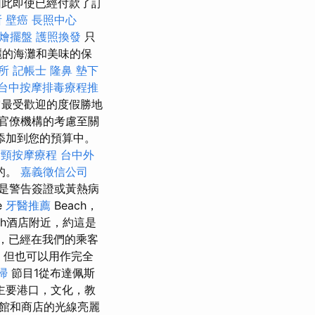
因此即使已經付款了訂
所
壁癌
長照中心
燴擺盤
護照換發
只
麗的海灘和美味的保
所
記帳士
隆鼻
墊下
台中按摩排毒療程推
它最受歡迎的度假勝地
在官僚機構的考慮至關
添加到您的預算中。
肩頸按摩療程
台中外
的。
嘉義徵信公司
是警告簽證或黃熱病
e
牙醫推薦
Beach，
ch酒店附近，約這是
的，已經在我們的乘客
翼，但也可以用作完全
掃
節目1從布達佩斯
主要港口，文化，教
餐館和商店的光線亮麗