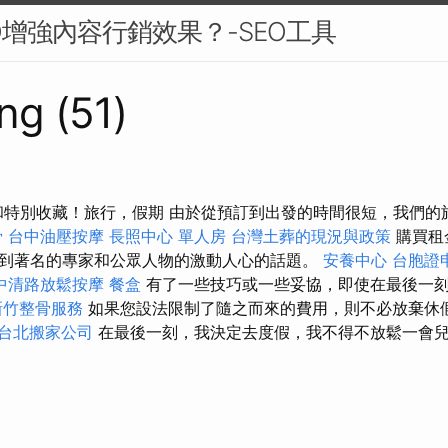
O增強內容行銷效果？-SEO工具
ng (51)
分鐘和特別收藏！旅行，假期 由於從預訂到出發的時間很短，我們
骨
台中油壓按摩
長照中心 單人房
台灣土葬的現況與政策
購買租
到著名的專家和公眾人物的激動人心的話題。
安養中心
台胞證
中清路放鬆按摩
餐盒
有了一些技巧或一些妥協，即使在最後一
新竹整骨服務
如果您設法限制了隨之而來的費用，則不必放棄休
台北搬家公司
在最後一刻，我決定去度假，我不得不放鬆一會