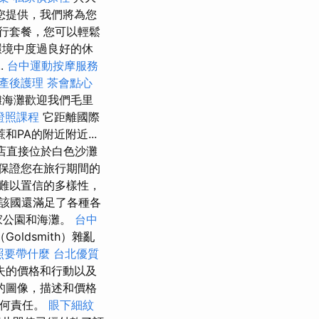
您提供，我們將為您
行套餐，您可以輕鬆
環境中度過良好的休
.
台中運動按摩服務
產後護理
茶會點心
灘海灘歡迎我們毛里
證照課程
它距離國際
PA的附近附近...
店直接位於白色沙灘
以保證您在旅行期間的
難以置信的多樣性，
該國還滿足了各種各
家公園和海灘。
台中
ldsmith）雜亂
照要帶什麼
台北優質
失的價格和行動以及
的圖像，描述和價格
任何責任。
眼下細紋