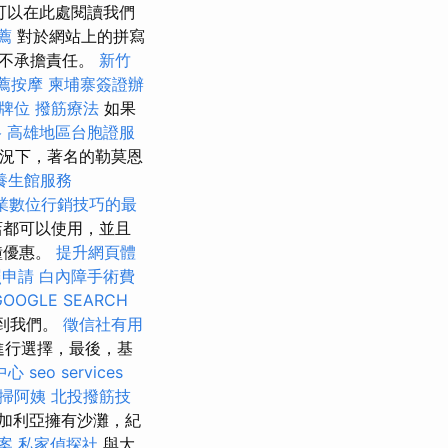
可以在此處閱讀我們
薦
對於網站上的拼寫
們不承擔責任。
新竹
薦按摩
柬埔寨簽證辦
牌位
撥筋療法
如果
格
高雄地區台胞證服
況下，著名的勒莫恩
養生館服務
業數位行銷技巧的最
店都可以使用，並且
鐘優惠。
提升網頁體
照申請
白內障手術費
GOOGLE SEARCH
l上找到我們。
徵信社有用
中進行選擇，最後，基
中心
seo services
掃阿姨
北投撥筋技
加利亞擁有沙灘，紀
案
私家偵探社
與大