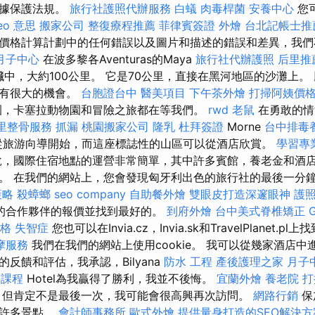
數據保護法規。
旅行社護照代辦服務
白蟻
肉毒桿菌
安養中心
您
eo 意思
搬家公司
整復療程推薦
菲律賓簽證
外燴
台北記帳士推
價格計算計劃中的任何錯誤以及圖片和描述的錯誤和差異，我
月子中心
在波多黎各Aventuras的Maya
旅行社代辦護照
后里推
的心臟中，大約100公里。 它是70公里，直接在黑河地區的沙灘上。
將有很大的機會。
台胞證台中
醫美項目
下午茶外燴
打掃阿姨價
園，卡塞拉動物園和冒險之旅都在等我們。
rwd
老鼠
在勇敢的情
里整骨服務
抓漏
桃園搬家公司
隆乳
杜拜簽證
Morne
台中排毒
可以從旅游向導開始，而這座標誌性的山區可以從酒店欣賞。
學習專
，國際住宿地點的運營非常簡單，其中許多賓館，養老金和酒
。 在我們的網站上，您會發現匈牙利出色的旅行社的最後一分
策略
殺蟑螂
seo company
自助餐外燴
雙眼皮打造深邃眼神
護
的合作夥伴的報價並找到最好的。
到府外燴
台中美式脊椎矯正
格
失智症
您也可以在Invia.cz，Invia.sk和TravelPlanet.p
摩服務
我們在我們的網站上使用cookie。 我可以從幾家酒店
反饋和評估，我承認，Bilyana
防水 工程
產後護理之家 月子
業課程
Hotel為我贏得了勝利，我並不後悔。
宜蘭外燴
養老院
打
，但肯定不是最後一次，我可能會很高興再次訪問。
網路行銷
保
和許多景點。
會計師事務所
歐式外燴
提供量身打造的SEO解決方