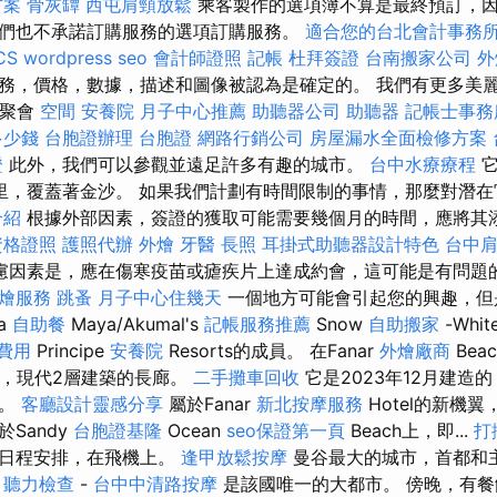
方案
骨灰罈
西屯肩頸放鬆
乘客製作的選項簿不算是最終預訂，
們也不承諾訂購服務的選項訂購服務。
適合您的台北會計事務
CS
wordpress seo
會計師證照
記帳
杜拜簽證
台南搬家公司
外
務，價格，數據，描述和圖像被認為是確定的。 我們有更多美
庭聚會
空間
安養院
月子中心推薦
助聽器公司
助聽器
記帳士事務
多少錢
台胞證辦理
台胞證
網路行銷公司
房屋漏水全面檢修方案
證
此外，我們可以參觀並遠足許多有趣的城市。
台中水療療程
里，覆蓋著金沙。 如果我們計劃有時間限制的事情，那麼對潛
介紹
根據外部因素，簽證的獲取可能需要幾個月的時間，應將其
資格證照
護照代辦
外燴
牙醫
長照
耳掛式助聽器設計特色
台中
慮因素是，應在傷寒疫苗或瘧疾片上達成約會，這可能是有問題
外燴服務
跳蚤
月子中心住幾天
一個地方可能會引起您的興趣，但
a
自助餐
Maya/Akumal's
記帳服務推薦
Snow
自助搬家
-Whit
費用
Principe
安養院
Resorts的成員。 在Fanar
外燴廠商
Bea
質，現代2層建築的長廊。
二手攤車回收
它是2023年12月建造
客。
客廳設計靈感分享
屬於Fanar
新北按摩服務
Hotel的新機
Sandy
台胞證基隆
Ocean
seo保證第一頁
Beach上，即...
打
的日程安排，在飛機上。
逢甲放鬆按摩
曼谷最大的城市，首都和
心
聽力檢查
-
台中中清路按摩
是該國唯一的大都市。 傍晚，有