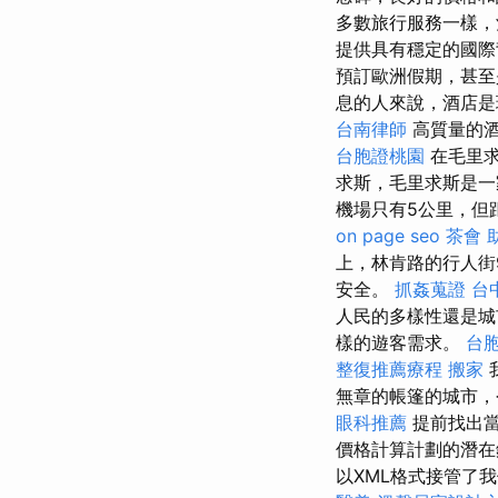
多數旅行服務一樣，
提供具有穩定的國
預訂歐洲假期，甚至
息的人來說，酒店
台南律師
高質量的
台胞證桃園
在毛里求
求斯，毛里求斯是一家
機場只有5公里，但
on page seo
茶會
上，林肯路的行人街
安全。
抓姦蒐證
台
人民的多樣性還是
樣的遊客需求。
台
整復推薦療程
搬家
無章的帳篷的城市，今
眼科推薦
提前找出當
價格計算計劃的潛在
以XML格式接管了