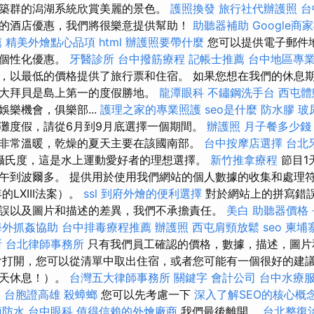
築群的潟湖系統欣賞美麗的景色。
護照換發
旅行社代辦護照
台
的酒店優惠，我們將很樂意提供幫助！
助聽器補助
Google商
薦
精美外燴點心品項
html
辦護照要帶什麼
您可以提供電子郵件
的個性化優惠。
牙醫診所
台中撥筋療程
記帳士推薦
台中地區專
，以最低的價格提供了旅行票和住宿。 如果您想在我們的休息
大拜貝是島上第一的度假勝地。
龍潭眼科
不鏽鋼洗手台
西屯體
樂機會，俱樂部...
護理之家的專業照護
seo是什麼
防水膠
玻
灘度假，請從6月到9月底選擇一個期間。
辦護照
月子餐多少錢
非常溫暖，乾燥的夏天主要在該國南部。
台中按摩店選擇
台北
攝氏度，這是水上運動愛好者的理想選擇。
新竹推拿療程
節目1
午到波爾多。 提供用於使用我們網站的個人數據的收集和處理
的LXIII法案）。
ssl
到府外燴的便利選擇
對於網站上的拼寫錯
誤以及圖片和描述的差異，我們不承擔責任。
美白
助聽器價格
海外抓姦協助
台中排毒療程推薦
辦護照
西屯肩頸放鬆
seo
柬埔
所
台北律師事務所
只有我們員工確認的價格，數據，描述，圖片
會打開，您可以從清單中取出住宿，或者您可能有一個很好的建
一天休息！）。
台灣五大律師事務所
關鍵字
會計公司
台中水療
查
台胞證高雄
殺蟑螂
您可以先考慮一下
深入了解SEO的核心概
頂防水
台中眼科
值得信賴的外燴廠商
我們最後離開。
台北整復