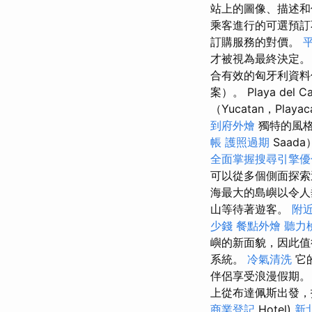
站上的圖像、描述和
乘客進行的可選預訂
訂購服務的對價。
才被視為最終決定
合有效的匈牙利資料
案）。 Playa de
（Yucatan，Playac
到府外燴
獨特的風格
帳
護照過期
Saad
全面掌握搜尋引擎優
可以從多個側面探
海最大的島嶼以令人
山等待著遊客。
附
少錢
餐點外燴
聽力
嶼的新面貌，因此值
系統。
冷氣清洗
它
伴侶享受浪漫假期
上從布達佩斯出發，
商業登記
Hotel)
新