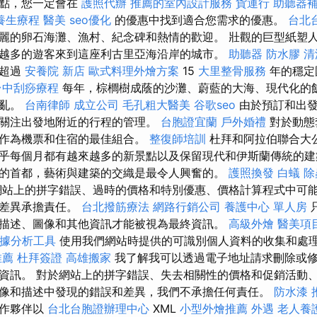
景點，您一定會在
護照代辦
推薦的室內設計服務
貨運行
助聽器
養生療程
醫美
seo優化
的優惠中找到適合您需求的優惠。
台北
麗的卵石海灘、漁村、紀念碑和熱情的歡迎。 壯觀的巨型紙塑
越多的遊客來到這座利古里亞海沿岸的城市。
助聽器
防水膠
清
藉超過
安養院 新店
歐式料理外燴方案
15
大里整骨服務
年的穩定
台中刮痧療程
每年，棕櫚樹成蔭的沙灘、蔚藍的大海、現代化的
撩亂。
台南律師
成立公司
毛孔粗大醫美
谷歌seo
由於預訂和出發
關注出發地附近的行程的管理。
台胞證宜蘭
戶外婚禮
對於動態
，作為機票和住宿的最佳組合。
整復師培訓
杜拜和阿拉伯聯合大
乎每個月都有越來越多的新景點以及保留現代和伊斯蘭傳統的建
的首都，藝術與建築的交織是最令人興奮的。
護照換發
白蟻
除
站上的拼字錯誤、過時的價格和特別優惠、價格計算程式中可
和差異承擔責任。
台北撥筋療法
網路行銷公司
養護中心 單人房
描述、圖像和其他資訊才能被視為最終資訊。
高級外燴
醫美項
cs數據分析工具
使用我們網站時提供的可識別個人資料的收集和處
推薦
杜拜簽證
高雄搬家
我了解我可以透過電子地址請求刪除或
資訊。 對於網站上的拼字錯誤、失去相關性的價格和促銷活動
像和描述中發現的錯誤和差異，我們不承擔任何責任。
防水漆
合作夥伴以
台北台胞證辦理中心
XML
小型外燴推薦
外遇
老人養