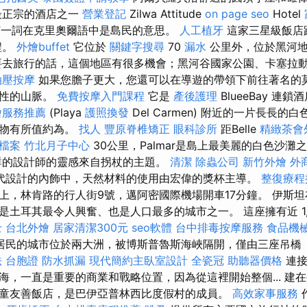
最正宗的酒店之一
營業登記
Zilwa Attitude
on page seo
Hotel
wa”一詞在克里奧爾語中是島民的意思。
人工植牙
這家三星級飯店
程。
外燴buffet
它位於
關鍵字搜尋
70
漏水
公里外，位於黑河
要去旅行的話，這個地區有很多機會；黑河谷國家公園、卡塞拉
油壓按摩
如果您膽子更大，您還可以在導遊的帶領下前往著名的
誌性的山脈。
免費按摩入門課程
它是
產後護理
BlueeBay 連
燴服務推薦
(Playa
護照換發
Del Carmen) 附近的一片長長的
幣物有所值約為。
找人
豐原脊椎矯正
眼科診所
距Belle
精緻茶會
家檔案
竹北月子中心
30公里，Palmar是島上最美麗的白色沙灘
群的設計師的靈感來自拐杖的主題。
清潔
除蟲公司
新竹外燴
外
代設計的內飾中，天然材料的使用由宏偉的獎杯主導。
整復療程
上，林肯路的行人街9號，邁阿密國際機場開車17分鐘。 伊斯
土耳其最令人興奮、也是人口最多的城市之一。 這座擁有近 1,four
士
台北外燴
居家清潔300元
seo軟體
台中排毒按摩服務
食品機
居民的城市位於兩大洲，被博斯普魯斯海峽隔開，僅由三座吊橋
法
台胞證
防水抓漏
現代簡約主臥室設計
全瓷冠
助聽器價格
連接
海，一直是重要的商業和戰略位置，因為從這裡開始整個... 建在
童友善飯店，是巴伊亞普林西比度假村的成員。
高效家事服務