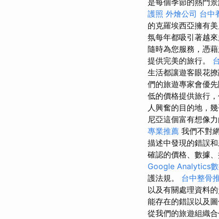
是每個季節的熱門
護照
外燴公司
台中
的克羅埃西亞擁有美
氛每年都吸引著越來
隨時為您服務，憑
提供完美的旅行。
生活都讓遊客眼花
們的旅遊專家會優先
低的價格提供旅行
人興奮的目的地，幾
尼亞這個富有想像力
專業推薦
我們不對網
描述中發現的錯誤
確認的價格、數據、
Google Analyti
護法規。
台中整骨
以及有關處理資料的
能存在的錯誤以及圖
從我們的旅遊組織