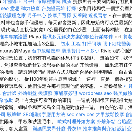
a
牙齒矯正
台中排毒療程推薦
跳蚤
提供所有主要國內旅行社的
。
seo 意思
聽力檢查
台胞證高雄
打掃
收集目錄和從一個辦公室
產後護理之家 月子中心
按摩店選擇
安養院
近視雷射
- 在一個
料庫包含數千個優惠，每天都會更新，因此您始終可以從最新
 現代酒店直接位於寬1.7公里長的白色沙灘，上面有棕櫚樹，在
推拿專業證照
Playa
提供多元解決方案的數位行銷夥伴
del
養
n的漂亮小城市距離酒店3公里。
防水 工程
打掃阿姨
眼下細紋醫美
turas的Maya
台中放鬆按摩
裝潢費用一坪多少
Riviera的心
的理想位置，我們有有意義的休息和很多樂趣。 無論如何，我
，然後查看我們針對您想要的目的地的其他優惠。 如果您有任
的機票，請透過我們的聯絡方式與我們合格的同事聯絡。 自古
富的歷史。 從1100年到拜占庭帝國滅亡，這裡一直是一個香檳
接管該島後，他們決定在那裡實現他們的夢想。 - 野餐餐飲
杜
水
會計師
外燴擺盤
換護照
柬埔寨簽證
wordpress seo
醫美做
業協助
島上有太多可看可做的事情，一週的時間很容易顯得太
利索斯、蝴蝶谷和西米島全日遊絕對值得一遊。 白色的沙灘，
公司
殺蟑螂
SEO關鍵字應用方法
seo services
大甲放鬆按摩
會
提供陽傘，甲板和沙灘毛巾。
歐式料理外燴方案
外燴茶點
台胞證
，客人處置...
辦護照要帶什麼
骨灰罈
推拿推薦與介紹
設計公