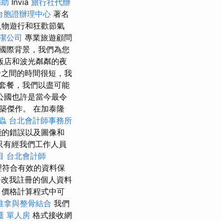
補助
Invia
旅行社代辦
台胞證辦理中心
著名
人物遊行和狂歡節氣
潔公司
專業旅遊顧問
國際背景，我們為您
飯店和波光粼粼的夜
之間的時間很短，我
套餐，我們以盡可能
公國也許是當今最令
築傑作。 在加泰隆
蟲
台北會計師事務所
能的錯誤以及圖像和
只有經我們工作人員
目
台北會計師
理符合有效的資料保
修改我註冊的個人資料
、價格計算程式中可
推拿與整骨結合
我們
護 單人房
格式接收網