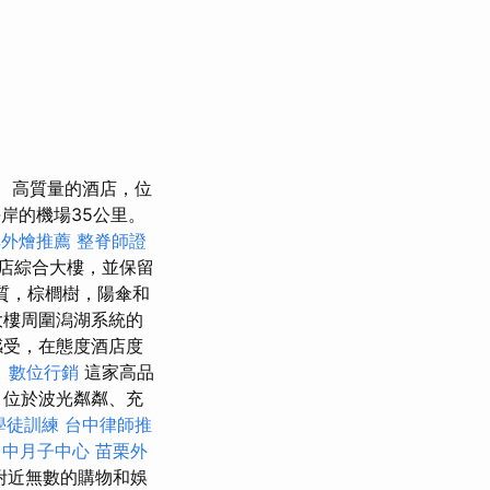
高質量的酒店，位
岸的機場35公里。
碑外燴推薦
整脊師證
店綜合大樓，並保留
質，棕櫚樹，陽傘和
大樓周圍潟湖系統的
感受，在態度酒店度
。
數位行銷
這家高品
位於波光粼粼、充
學徒訓練
台中律師推
台中月子中心
苗栗外
附近無數的購物和娛