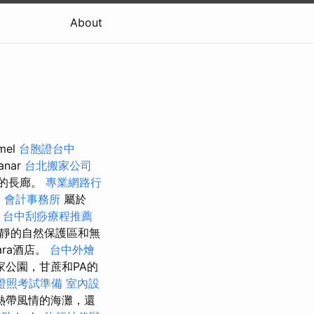
About
el
台胞證台中
anar
台北搬家公司
築的長廊。
專業網路行
。
會計事務所
屬於
台中刮痧療程推薦
靜的自然保護區和無
ra酒店。
台中外燴
公園，甘蔗和PA的
證照考試準備
室內設
熱帶風情的海灘，還