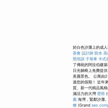
於白色沙灘上的成人
茶會
設計師
防水
高
照培訓
子母車
卡式
了傳統的阿拉伯建
日光躺椅上免費提供
美麗景色。 公寓由
過您的假期！ 近年
質、新一代精品風
滿活力的大灣
壁癌
(
薦
海灣，緊鄰沙灘
燴
(Grand
seo com