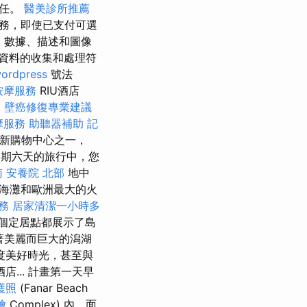
責任。
醫美診所推薦
務，即使已支付可選
、數據、描述和圖像
資料的收集和處理符
ordpress
號法
按摩服務
RIU酒店
。
壁癌修復專業建議
摩服務
助聽器補助
記
最新購物中心之一，
們為期六天的旅行中，您
南
安養院 北部
地中
海灘和歐洲最大的火
服務
居家清潔一小時多
個定居點都展示了島
繞著美麗而巨大的潟湖
度美好時光，甚至與
... 計畫第一天早
護照
(Fanar Beach
燴
Complex) 內，面