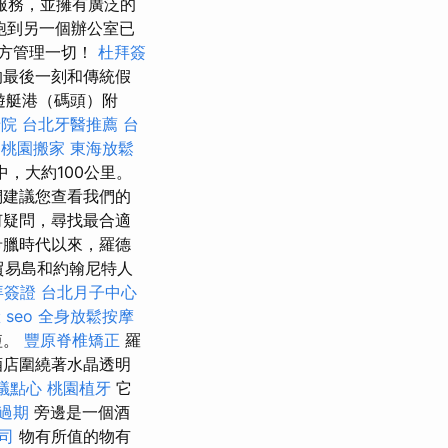
服務，並擁有廣泛的
跑到另一個辦公室已
地方管理一切！
杜拜簽
的最後一刻和傳統假
遊艇港（碼頭）附
老院
台北牙醫推薦
台
桃園搬家
東海放鬆
臟中，大約100公里。
們建議您查看我們的
何疑問，尋找最合適
希臘時代以來，羅德
貿易島和約翰尼特人
拜簽證
台北月子中心
臉
seo
全身放鬆按摩
短。
豐原脊椎矯正
羅
酒店圍繞著水晶透明
議點心
桃園植牙
它
過期
旁邊是一個酒
司
物有所值的物有