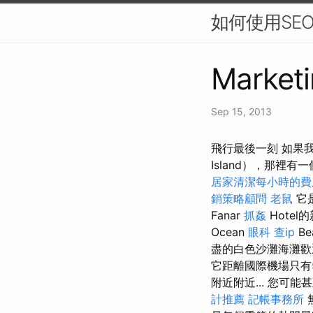
如何使用SE
Marketi
Sep 15, 2013
飛行最後一刻 如果
Island），那裡
居家清潔每小時的費
銷策略顧問
老鼠
它
Fanar
抓姦
Hote
Ocean
眼科
查ip
Be
盡的白色沙灘海灘歡
它距離國際機場只有
附近附近... 您
計推薦
記帳事務所