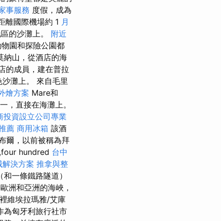
家事服務
度假，成為
距離國際機場約 1
月
地區的沙灘上。
附近
動物園和探險公園都
莫納山，從酒店的海
鎖酒店的成員，建在普拉
白色沙灘上。 來自毛里
外燴方案
Mare和
之一，直接在海灘上。
商投資設立公司專業
推薦
商用冰箱
該酒
坦布爾，以前被稱為拜
 hundred
台中
械解決方案
推拿與整
（和一條鐵路隧道）
歐洲和亞洲的海峽，
裡維埃拉瑪雅/艾庫
作為匈牙利旅行社市