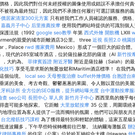
價格，因此我們對任何未經授權的圖像使用或錯誤不承擔任何
不被視為最終預訂，因此我們不承擔任何履行可選訂購服務的義
平價居家清潔300元方案
只有經我們工作人員確認的服務、價格
。
嘉義月子中心
后里推薦按摩
使用我們網站時提供的可識別個人
保護法規（1992
google seo教學
年第
西式外燴
開飲機
LXIII
w
l Carmen的親愛的城市距離酒店3公里。 three
近視
長照2.0
桃園
ar，Palace
rwd
搬家費用
Mexico）形成了一個巨大的綜合體
，現代的285室城市酒店，位於薩拉赫北部的薩達（Al
新竹按
a），大約為。
菲律賓簽證
附近牙醫
附近是薩拉赫（Salah）的
化技巧
享受毛里求斯的無憂放鬆和Maritim酒店標準！ 在我
索這個仙境。
local seo
天母整復治療
buffet外燴價格
台胞證台
垂涎的美食、考古奇觀、鬱鬱蔥蔥的果園、令人難以置信的美麗
近牙科診所
全方位的SEO服務，提升網站曝光度
台中運動按摩
檢查
seo公司
長照中心 單人房
新竹月子中心
西西里島的幾乎每
得盡可能多地探索。 它距離
大里放鬆按摩
35 公里，周圍環
的地理位置為客人提供了一流而獨特的氛圍，他們可以與朋友共
。
台北撥筋技巧課程
為了獲得最特別和輕鬆的體驗，這家五星級酒店
抵達波爾多，下午早些時候轉機前往巴黎。 法納爾海灘飯店
辦
北律師事務所
的住宅（公寓）位於哈瓦納綜合大樓 (Hawana
外