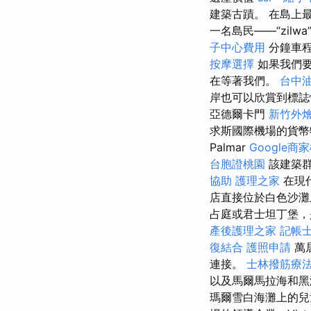
建築古蹟。 在島上
一名島民——“zil
子中心費用
分鐘車
按摩選擇
如果我們
在等著我們。
台中
岸也可以欣賞到標
亞德爾卡門
新竹外
求斯國際機場的貨
Palmar
Google商
台胞證桃園
該建築
協助
護理之家
在現
店直接位於白色沙灘
占庭或君士坦丁堡，是
產後護理之家
記帳
復結合
護照申請
萬
連接。
士林撥筋療
以及馬爾馬拉海和黑
瑪爾雪白海灘上的兒