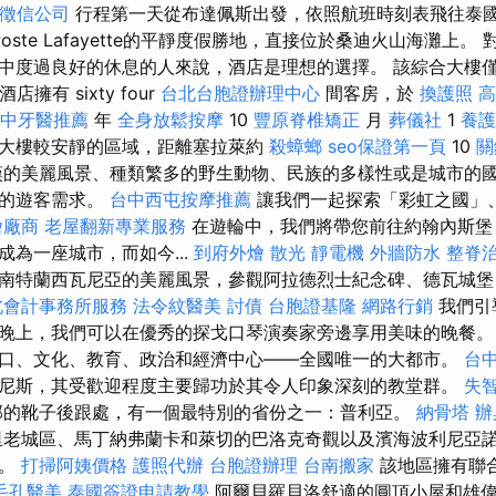
徵信公司
行程第一天從布達佩斯出發，依照航班時刻表飛往泰
oste Lafayette的平靜度假勝地，直接位於桑迪火山海灘上。
中度過良好的休息的人來說，酒店是理想的選擇。 該綜合大樓僅
店擁有 sixty four
台北台胞證辦理中心
間客房，於
換護照
高
中牙醫推薦
年
全身放鬆按摩
10
豐原脊椎矯正
月
葬儀社
1
養護
大樓較安靜的區域，距離塞拉萊約
殺蟑螂
seo保證第一頁
10
關
嘆的美麗風景、種類繁多的野生動物、民族的多樣性或是城市的
化的遊客需求。
台中西屯按摩推薦
讓我們一起探索「彩虹之國」
燴廠商
老屋翻新專業服務
在遊輪中，我們將帶您前往約翰內斯堡
為一座城市，而如今...
到府外燴
散光
靜電機
外牆防水
整脊
南特蘭西瓦尼亞的美麗風景，參觀阿拉德烈士紀念碑、德瓦城堡
北會計事務所服務
法令紋醫美
討債
台胞證基隆
網路行銷
我們引
晚上，我們可以在優秀的探戈口琴演奏家旁邊享用美味的晚餐。
口、文化、教育、政治和經濟中心——全國唯一的大都市。
台
尼斯，其受歡迎程度主要歸功於其令人印象深刻的教堂群。
失
部的靴子後跟處，有一個最特別的省份之一：普利亞。
納骨塔
辦
里老城區、馬丁納弗蘭卡和萊切的巴洛克奇觀以及濱海波利尼亞
值。
打掃阿姨價格
護照代辦
台胞證辦理
台南搬家
該地區擁有聯
毛孔醫美
泰國簽證申請教學
阿爾貝羅貝洛舒適的圓頂小屋和雄