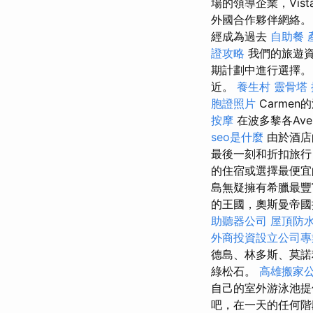
場的領導企業，Vist
外國合作夥伴網絡
經成為過去
自助餐
證攻略
我們的旅遊資
期計劃中進行選擇。
近。
養生村
靈骨塔
胞證照片
Carme
按摩
在波多黎各Aven
seo是什麼
由於酒店
最後一刻和折扣旅行
的住宿或選擇最便宜
島無疑擁有希臘最豐
的王國，奧斯曼帝國
助聽器公司
屋頂防
外商投資設立公司專
德島、林多斯、莫諾
綠松石。
高雄搬家
自己的室外游泳池
吧，在一天的任何階段