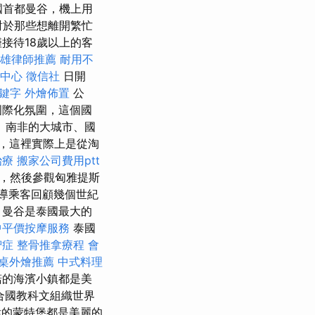
國首都曼谷，機上用
 對於那些想離開繁忙
接待18歲以上的客
雄律師推薦
耐用不
中心
徵信社
日開
鍵字
外燴佈置
公
國際化氛圍，這個國
、南非的大城市、國
，這裡實際上是從淘
治療
搬家公司費用ptt
，然後參觀匈雅提斯
導乘客回顧幾個世紀
 曼谷是泰國最大的
中平價按摩服務
泰國
智症
整骨推拿療程
會
桌外燴推薦
中式料理
諾的海濱小鎮都是美
合國教科文組織世界
偉的蒙特堡都是美麗的