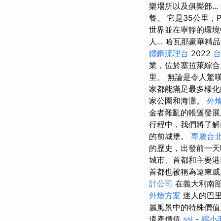
樂場所以及俱樂部...
餐。 它是35公里，P
世界並在寧靜的環境
人... 哈瓦那豪華精品酒
鏽鋼流理台
2022
台
業，位於塞拉萊綜合
里。 無論是令人驚
家都能滿足最多樣
家公園和海灘。
外
金者雜亂的帳篷發展成
行程中，我們將了解
的前城堡。
專屬台
的歷史，出發前一天
城市、首都和主要港
首都也被稱為遠東威
計公司
在義大利南
外燴方案
迷人的巴
麗風景中的特殊價
遺產價值
ssl
-
縮小