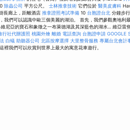
10
除蟲公司
平方公尺。
士林推拿技術
它們位於
醫美皮膚科
Haw
樹長廊上，距離酒店
推拿證照考試準備
10
台胞證台北
分鐘步行
，我們可以認識中歐三個美麗的湖泊。 首先，我們參觀奧地利
維尼亞的寶石和象徵之一布萊德湖及其深藍色的湖水... 維亞雷焦
旅行社代辦護照
桃園外燴
離婚
電話查詢
台胞證申請
GOOGLE 
法
白蟻
助聽器公司
北區按摩選擇
大里整骨服務
專屬台北會計
這裡我們可以欣賞到世界上最大的寓意花車遊行。