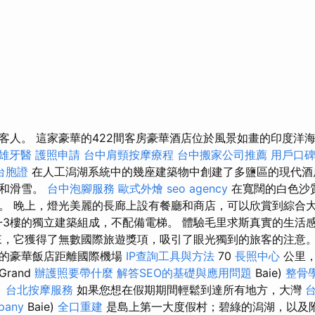
客人。 這家豪華的422間客房豪華酒店位於風景如畫的印度洋海
雄牙醫
護照申請
台中肩頸按摩療程
台中搬家公司推薦
用戶口
台胞證
在人工潟湖系統中的幾座建築物中創建了多鹽區的現代酒
築和滑雪。
台中泡腳服務
歐式外燴
seo agency
在寬闊的白色沙
。 晚上，燈光美麗的長廊上設有餐廳和商店，可以欣賞到綜合
2-3樓的獨立建築組成，不配備電梯。 體驗毛里求斯真實的生活
來，它獲得了無數國際旅遊獎項，吸引了眼光獨到的旅客的注意
格的豪華飯店距離國際機場
IP查詢工具與方法
70
長照中心
公里，
Grand
辦護照要帶什麼
解答SEO的基礎與應用問題
Baie)
整骨
。
台北按摩服務
如果您想在假期期間輕鬆到達所有地方，大灣
pany
Baie)
全口重建
是島上第一大度假村；碧綠的潟湖，以及