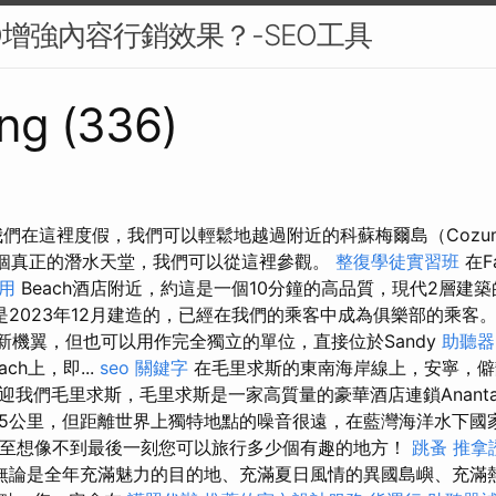
O增強內容行銷效果？-SEO工具
ng (336)
我們在這裡度假，我們可以輕鬆地越過附近的科蘇梅爾島（Cozum
有一個真正的潛水天堂，我們可以從這裡參觀。
整復學徒實習班
在F
用
Beach酒店附近，約這是一個10分鐘的高品質，現代2層建
是2023年12月建造的，已經在我們的乘客中成為俱樂部的乘客
l的新機翼，但也可以用作完全獨立的單位，直接位於Sandy
助聽器
ach上，即...
seo 關鍵字
在毛里求斯的東南海岸線上，安寧，僻
迎我們毛里求斯，毛里求斯是一家高質量的豪華酒店連鎖Ananta
5公里，但距離世界上獨特地點的噪音很遠，在藍灣海洋水下國家
可能甚至想像不到最後一刻您可以旅行多少個有趣的地方！
跳蚤
推拿
無論是全年充滿魅力的目的地、充滿夏日風情的異國島嶼、充滿