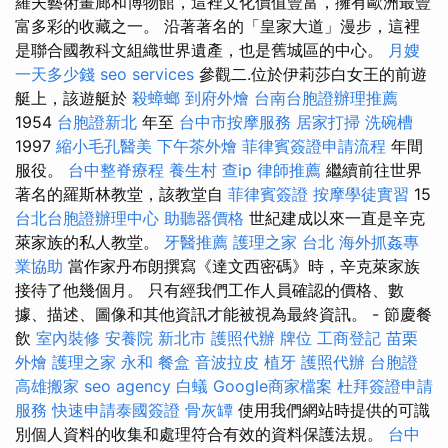
羅夫藝術畫廊和博物館，這裡文化價值豐富，擁有歐洲最豐
富多彩的收藏之一。 沿著著名的「皇家大道」漫步，這裡
是聯合國教科文組織世界遺產，也是舊城區的中心。
月嫂
一天多少錢
seo services
參觀二.位於伊莉莎白女王的前遊
艇上，該遊艇於
殺蟑螂
到府外燴
台南台胞證辦理推薦
1954
台胞證新北
年至
台中市按摩服務
居家打掃
洗碗槽
1997
縮小毛孔醫美
下午茶外燴
菲律賓簽證申請流程
年間
服役。
台中整脊療程
養生村
查ip
律師推薦
繼續前往世界
著名的羅斯林教堂，該教堂自
菲律賓簽證
按摩學徒實習
15
台北台胞證辦理中心
助聽器價格
世紀建成以來一直是辛克
萊家族的私人教堂。
牙醫推薦
護理之家 台北
海外抓姦專
業協助
當作家丹布朗撰寫《達文西密碼》時，辛克萊家族
接待了他幾個月。 只有經我們工作人員確認的價格、數
據、描述、圖像和其他資訊才能被視為最終資訊。 - 節慶餐
飲
室內裝修
安養院 新北市
護照代辦
牌位
工商登記
苗栗
外燴
護理之家 永和
餐盒
音波拉皮
植牙
護照代辦
台胞證
高雄搬家
seo agency
白蟻
Google商家檔案
杜拜簽證申請
服務
快速申請泰國簽證
骨灰罈
使用我們網站時提供的可識
別個人資料的收集和處理符合有效的資料保護法規。
台中