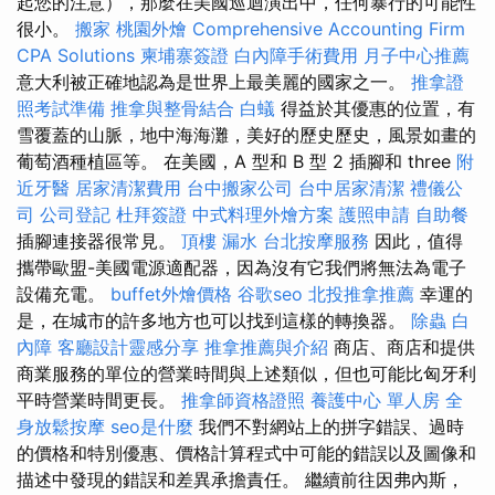
起您的注意），那麼在美國巡迴演出中，任何暴行的可能性
很小。
搬家
桃園外燴
Comprehensive Accounting Firm
CPA Solutions
柬埔寨簽證
白內障手術費用
月子中心推薦
意大利被正確地認為是世界上最美麗的國家之一。
推拿證
照考試準備
推拿與整骨結合
白蟻
得益於其優惠的位置，有
雪覆蓋的山脈，地中海海灘，美好的歷史歷史，風景如畫的
葡萄酒種植區等。 在美國，A 型和 B 型 2 插腳和 three
附
近牙醫
居家清潔費用
台中搬家公司
台中居家清潔
禮儀公
司
公司登記
杜拜簽證
中式料理外燴方案
護照申請
自助餐
插腳連接器很常見。
頂樓 漏水
台北按摩服務
因此，值得
攜帶歐盟-美國電源適配器，因為沒有它我們將無法為電子
設備充電。
buffet外燴價格
谷歌seo
北投推拿推薦
幸運的
是，在城市的許多地方也可以找到這樣的轉換器。
除蟲
白
內障
客廳設計靈感分享
推拿推薦與介紹
商店、商店和提供
商業服務的單位的營業時間與上述類似，但也可能比匈牙利
平時營業時間更長。
推拿師資格證照
養護中心 單人房
全
身放鬆按摩
seo是什麼
我們不對網站上的拼字錯誤、過時
的價格和特別優惠、價格計算程式中可能的錯誤以及圖像和
描述中發現的錯誤和差異承擔責任。 繼續前往因弗內斯，