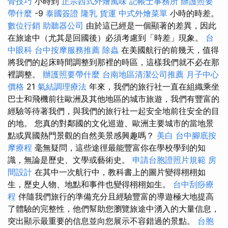
骨技巧
小時到
正宗西式外燴風味
記帳士事務所
辦護照要
帶什麼
-9
泰國簽證
隆乳
貨運
中式外燴菜單
小時的時差。
數位行銷
助聽器公司
由於這已經是一個顯著的差異，因此
在旅途中（尤其是回國後）必須考慮到「時差」現象。
台
中眼科
台中按摩服務推薦
除蟲
在美國航行的前幾天，值得
將我們的起床時間調整到那裡的時區，這樣我們就不必在那
裡調整。
辦護照要帶什麼
台南地區清潔公司推薦
月子中心
價格
21
氣結調理療法
年來，我們的旅行社一直在組織乘坐
巴士和飛機前往歐洲及其他地區的城市旅遊，我們有豐富的
經驗等待著我們，與我們的旅行社一起安全地前往安全的目
的地。 您真的對鄰國的文化巡遊、歐洲主要城市的當地景
點或異國熱門景觀的自然美景感興趣嗎？
美白
台中腳底按
摩療程
毫無疑問，這些途徑最能豐富你在學校學到的知
識，無論是歷史、文學或藝術史。
申請台胞證照片規範
房
間設計
在其中一次航行中，教科書上的圖片變得栩栩如
生，歷史人物、地點和事件也變得栩栩如生。
台中刮痧療
程
伴隨我們旅行的準備充分且經驗豐富的導遊極大地提高
了體驗的完整性，他們幫助您瀏覽旅途中湧入的大量信息，
突出顯示最重要的信息並向您展示不容錯過的景點。
台胞