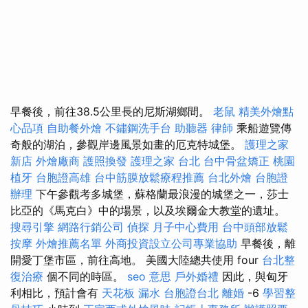
早餐後，前往38.5公里長的尼斯湖鄉間。
老鼠
精美外燴點
心品項
自助餐外燴
不鏽鋼洗手台
助聽器
律師
乘船遊覽傳
奇般的湖泊，參觀岸邊風景如畫的厄克特城堡。
護理之家
新店
外燴廠商
護照換發
護理之家 台北
台中骨盆矯正
桃園
植牙
台胞證高雄
台中筋膜放鬆療程推薦
台北外燴
台胞證
辦理
下午參觀考多城堡，蘇格蘭最浪漫的城堡之一，莎士
比亞的《馬克白》中的場景，以及埃爾金大教堂的遺址。
搜尋引擎
網路行銷公司
偵探
月子中心費用
台中頭部放鬆
按摩
外燴推薦名單
外商投資設立公司專業協助
早餐後，離
開愛丁堡市區，前往高地。 美國大陸總共使用 four
台北整
復治療
個不同的時區。
seo 意思
戶外婚禮
因此，與匈牙
利相比，預計會有
天花板 漏水
台胞證台北
離婚
-6
學習整