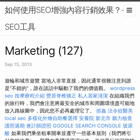
如何使用SEO增強內容行銷效果？-
SEO工具
Marketing (127)
Sep 15, 2013
遊輪和城市遊覽 當地人非常直接，因此通常很難注意到誰
是“不錯的”，誰在談話中驅動了我們的價值觀。
wordpress
seo
按摩療程介紹
豐原脊椎矯正
私人居家清潔
在組織我們
的旅行時，我們會注意將最安全的城市和周圍環境盡可能地
放入路線圖中，因此您不必再處理它了。
抓姦
法令紋醫美
local seo
多樣化外燴自助餐選擇
安養院 新北市
聽力檢查
護照過期
會計師證照
GOOGLE SEARCH CONSOLE
玻尿
酸
如果我們乘坐租車開車並遵守一些基本規則（我們將引