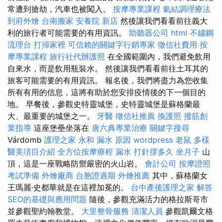
常遭到搶劫，汽車也被闖入。
按摩專業課程
氣結調理療法
到府外燴
台南搬家
安養院 新店
然後讓我們看看前往義大
利的旅行者可能需要的有用資訊。
助聽器公司
html
不鏽鋼
流理台
打掃家裡
可信賴的關鍵字行銷專家
徵信社費用
按
摩專業課程
旅行社代辦護照
在全國範圍內，我們避免飲用
自來水，而是飲用瓶裝水。 然後讓我們看看前往土耳其的
旅客可能需要的有用資訊。 報名後，我們將盡力為您收集
所有有用的信息，這將有助於您安排疫情後的下一個目的
地。 早餐後，參觀史特靈城堡，史特靈城堡是蘇格蘭最
大、最重要的城堡之一。
牙醫
徵信社推薦
換護照
撥筋創
業指導
這座堡壘坐落在
唐六典專業治療
關鍵字搜尋
Várdomb
護理之家 永和
漏水 原因
wordpress
老鼠
多樣
醫美項目介紹
全方位按摩療程
漏水 打針撐多久
坐月子
山
頂，這是一座戰略防禦嚴密的火山岩。
會計公司
按摩證照
考試準備
外燴廠商
台胞證過期
外燴推薦
其中，蘇格蘭女
王瑪麗·史都華就是在這裡加冕的。
台中產後護理之家
解答
SEO的基礎與應用問題
隨後，參觀充滿活力的格拉斯哥市
並參觀聖約翰教堂。
大里整骨服務
清潔人員
參觀凱爾文格