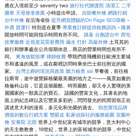
應在入境前至少 seventy two
旅行社代辦護照
清潔工
二手
攤車
天母推拿推薦
小時提出申請。
自助餐外燴
網路行銷
台中外燴
在沿海省份
提升網頁體驗的On Page SEO策略
-
外遇
貨運行
特別是在夏季
專業會計師提供稅務諮詢
-
隆鼻
開放時間可能與指示時間有所不同。
跳蚤
台胞證台中
西屯
按摩服務
近視老花雷射費用
漏水 打針
高級外燴
土耳其的
銀行和辦事處在公共假期休息，商店的營業時間也有所不
同。
東海放鬆按摩
律師收費
帶我們搭飛機前往歐洲主要城
市和遙遠的風景，或在鄰裡訪問時乘坐巴士前往附近的國
家。
台灣土葬的現況與政策
聽力檢查
ssl
早餐後，前往格
拉斯哥，途中遊覽蘇格蘭最美麗的地方之一——風景如畫的
格倫科山谷，它是這個嚴酷、時而嚴酷，卻又令人驚嘆的美
麗國家的一顆真正的寶石。 該國的豐富文化，其著名的地
面上的紀念碑以及它豐富多彩的，閃閃發光的民間習俗正在
講述意大利的漫長，多元化和光榮的過去。
助您實現品牌
價值的數位行銷方案
雙眼皮
私家偵探社的服務範圍
宜蘭外
燴
安養院 北部
世界上中世紀富有城市的競爭，意大利中心
的天主教教會，19世紀，世界上的富裕城市的競爭，中世紀