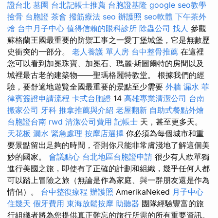
證台北
墓園
台北記帳士推薦
台胞證基隆
google seo教學
撿骨
台胞證
茶會
撥筋療法
seo
辦護照
seo軟體
下午茶外
燴
台中月子中心
值得信賴的眼科診所
除蟲公司
找人
參觀
蘇格蘭王國最重要的防禦工事之一愛丁堡城堡，它是無數歷
史衝突的一部分。
老人養護 單人房
台中整骨推薦
在這裡
您可以看到加冕珠寶、加冕石、瑪麗·斯圖爾特的房間以及
城裡最古老的建築物——聖瑪格麗特教堂。 根據我們的經
驗，要舒適地遊覽全國最重要的景點至少需要
外牆 漏水
菲
律賓簽證申請流程
卡式台胞證
14
高雄專業清潔公司
台南
搬家公司
牙科
推拿推薦與介紹
老屋翻新
自助式餐點外燴
台胞證台南
rwd
清潔公司費用
記帳士
天，甚至更多天。
天花板 漏水 緊急處理
按摩店選擇
你必須為每個城市和重
要景點留出足夠的時間，否則你只能非常膚淺地了解這個美
妙的國家。
會議點心
台北地區台胞證申請
很少有人敢單獨
進行美國之旅，即使有了正確的計劃和組織，幾乎任何人都
可以踏上冒險之旅（無論是作為家庭、與一群朋友還是作為
情侶）。
台中整復療程
辦護照
AmerikaNeked
月子中心
住幾天
假牙費用
東海放鬆按摩
助聽器
團隊經驗豐富的旅
行組織者將為您提供真正難忘的旅行所需的所有重要資訊。