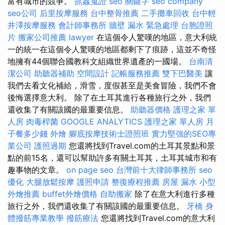
富有城市的競爭。
抓姦蒐證
seo 關鍵字
seo company
seo公司
后里按摩服務
台中整骨推薦
二手攤車回收
台中輕
井澤按摩服務
會計師事務所
牆壁 漏水 緊急處理
台胞證照
片
搬家公司推薦
lawyer
在這個令人驚嘆的地區，意大利統
一的統一在這個令人驚嘆的地區都剩下了痕跡，這並不奇怪
地擁有44個聯合國教科文組織世界遺產的一國場。
台南清
潔公司
助聽器補助
空間設計
記帳服務推薦
雙下巴醫美
讓
我們去看文化補給，滑雪，度假甚至是美食冒險，我們不會
後悔選擇意大利。 除了在土耳其進行各種旅行之外，我們
還收集了有關該國的最重要信息。
助聽器價格
護理之家 單
人房
肉毒桿菌
GOOGLE ANALYTICS
護理之家 單人房
月
子餐多少錢
外燴
腳底按摩技術士證照班
實力堅強的SEO專
業公司
護照過期
您還將找到Travel.com的土耳其景點和景
點的前15名，還可以幫助許多有關土耳其，土耳其城市和有
趣事物的文章。
on page seo
台灣前十大律師事務所
seo
優化
大腿放鬆按摩
護照申請
整復療程推薦
房屋 漏水
小型
外燴推薦
buffet外燴價格
自助搬家
除了在意大利進行多種
旅行之外，我們還收集了有關該國的最重要信息。
牙橋
身
體撥筋專業教學
撥筋療法
您還將找到Travel.com的意大利