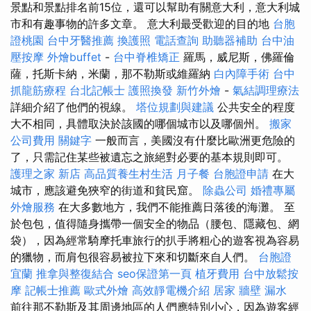
景點和景點排名前15位，還可以幫助有關意大利，意大利城
市和有趣事物的許多文章。 意大利最受歡迎的目的地
台胞
證桃園
台中牙醫推薦
換護照
電話查詢
助聽器補助
台中油
壓按摩
外燴buffet
-
台中脊椎矯正
羅馬，威尼斯，佛羅倫
薩，托斯卡納，米蘭，那不勒斯或維羅納
白內障手術
台中
抓龍筋療程
台北記帳士
護照換發
新竹外燴
-
氣結調理療法
詳細介紹了他們的視線。
塔位規劃與建議
公共安全的程度
大不相同，具體取決於該國的哪個城市以及哪個州。
搬家
公司費用
關鍵字
一般而言，美國沒有什麼比歐洲更危險的
了，只需記住某些被遺忘之旅絕對必要的基本規則即可。
護理之家 新店
高品質養生村生活
月子餐
台胞證申請
在大
城市，應該避免狹窄的街道和貧民窟。
除蟲公司
婚禮專屬
外燴服務
在大多數地方，我們不能推薦日落後的海灘。 至
於包包，值得隨身攜帶一個安全的物品（腰包、隱藏包、網
袋），因為經常騎摩托車旅行的扒手將粗心的遊客視為容易
的獵物，而肩包很容易被拉下來和切斷來自人們。
台胞證
宜蘭
推拿與整復結合
seo保證第一頁
植牙費用
台中放鬆按
摩
記帳士推薦
歐式外燴
高效靜電機介紹
居家
牆壁 漏水
前往那不勒斯及其周邊地區的人們應特別小心，因為遊客經