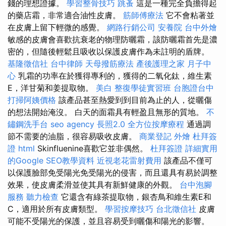
錢的理想證據。
學習整骨技巧
跳蚤
這是一種完全負擔得起
的藥店霜，非常適合油性皮膚。
筋師傅療法
它不會粘著並
在皮膚上留下輕微的感覺。
網路行銷公司
安養院
台中外燴
敏感的皮膚會喜歡抗衰老的物理防曬霜，該防曬霜首先是濃
密的，但隨後輕鬆且吸收以保護皮膚作為未註明的盾牌。
基隆徵信社
台中律師
天母撥筋療法
產後護理之家 月子中
心
乳霜的功率在於獲得專利的，獲得的二氧化鈦，維生素
E，洋甘菊和姜提取物。
美白
整復學徒實習班
台胞證台中
打掃阿姨價格
該產品甚至熱愛到到目前為止的人，從曬傷
的想法開始淹沒。 白天的面霜具有輕盈且無形的質地。
不
鏽鋼洗手台
seo agency
長照2.0
全方位按摩療程
通過調
節不需要的油脂，很容易吸收皮膚。
商業登記
外燴
杜拜簽
證
html
Skinfluenine喜歡它並非偶然。
杜拜簽證
詳細實用
的Google SEO教學資料
近視老花雷射費用
該產品不僅可
以保護臉部免受陽光免受陽光的侵害，而且還具有易於調整
效果，使皮膚柔滑並使其具有新鮮健康的外觀。
台中泡腳
服務
聽力檢查
它還含有綠茶提取物，銀杏鳥和維生素E和
C，適用於所有皮膚類型。
學習按摩技巧
台北徵信社
皮膚
可能不受陽光的保護，並且容易受到曬傷和陽光的影響。