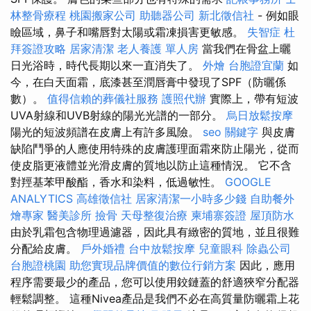
林整骨療程
桃園搬家公司
助聽器公司
新北徵信社
- 例如眼
瞼區域，鼻子和嘴唇對太陽或霜凍損害更敏感。
失智症
杜
拜簽證攻略
居家清潔
老人養護 單人房
當我們在骨盆上曬
日光浴時，時代長期以來一直消失了。
外燴
台胞證宜蘭
如
今，在白天面霜，底漆甚至潤唇膏中發現了SPF（防曬係
數）。
值得信賴的葬儀社服務
護照代辦
實際上，帶有短波
UVA射線和UVB射線的陽光光譜的一部分。
烏日放鬆按摩
陽光的短波頻譜在皮膚上有許多風險。
seo 關鍵字
與皮膚
缺陷鬥爭的人應使用特殊的皮膚護理面霜來防止陽光，從而
使皮脂更液體並光滑皮膚的質地以防止這種情況。 它不含
對羥基苯甲酸酯，香水和染料，低過敏性。
GOOGLE
ANALYTICS
高雄徵信社
居家清潔一小時多少錢
自助餐外
燴專家
醫美診所
撿骨
天母整復治療
柬埔寨簽證
屋頂防水
由於乳霜包含物理過濾器，因此具有緻密的質地，並且很難
分配給皮膚。
戶外婚禮
台中放鬆按摩
兒童眼科
除蟲公司
台胞證桃園
助您實現品牌價值的數位行銷方案
因此，應用
程序需要最少的產品，您可以使用鉸鏈蓋的舒適狹窄分配器
輕鬆調整。 這種Nivea產品是我們不必在高質量防曬霜上花