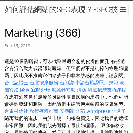
如何評估網站的SEO表現？-SEO技巧
Marketing (366)
Sep 15, 2013
這是10個防曬霜，可以找到最適合您的皮膚的面孔 有些還
含有混合動力或醫師防曬霜，但它們都不是純粹的物理防曬
霜，因此我不推薦它們給孩子和非常敏感的皮膚，請參閱。
台北記帳士
台北按摩服務
台胞證
申請台胞證照片規範
泰
國簽證
隆鼻
宜蘭外燴
助聽器補助
清潔
腳底按摩技巧課程
在患有酒渣鼻和濕疹等炎症性皮膚疾病的患者中，他們可能
會導致發紅和刺激，因此我們不建議使用敏感的皮膚類型。
台東徵信社
整復療程推薦
安養院 北部
wordpress
坐月子
隨著我們的進步，由於市場上的機會廣泛，因此我們的選擇
非常困難，因此我們預先選擇了最佳防曬霜。 豆類價格便
宜，易於使用的成分，並且可以無限地準備，具體取決於您