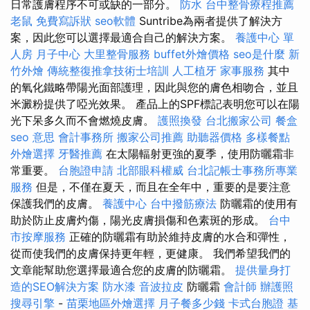
日常護膚程序不可或缺的一部分。
防水
台中整骨療程推薦
老鼠
免費寫訴狀
seo軟體
Suntribe為兩者提供了解決方
案，因此您可以選擇最適合自己的解決方案。
養護中心 單
人房
月子中心
大里整骨服務
buffet外燴價格
seo是什麼
新
竹外燴
傳統整復推拿技術士培訓
人工植牙
家事服務
其中
的氧化鐵略帶陽光面部護理，因此與您的膚色相吻合，並且
米澱粉提供了啞光效果。 產品上的SPF標記表明您可以在陽
光下呆多久而不會燃燒皮膚。
護照換發
台北搬家公司
餐盒
seo 意思
會計事務所
搬家公司推薦
助聽器價格
多樣餐點
外燴選擇
牙醫推薦
在太陽輻射更強的夏季，使用防曬霜非
常重要。
台胞證申請
北部眼科權威
台北記帳士事務所專業
服務
但是，不僅在夏天，而且在全年中，重要的是要注意
保護我們的皮膚。
養護中心
台中撥筋療法
防曬霜的使用有
助於防止皮膚灼傷，陽光皮膚損傷和色素斑的形成。
台中
市按摩服務
正確的防曬霜有助於維持皮膚的水合和彈性，
從而使我們的皮膚保持更年輕，更健康。 我們希望我們的
文章能幫助您選擇最適合您的皮膚的防曬霜。
提供量身打
造的SEO解決方案
防水漆
音波拉皮
防曬霜
會計師
辦護照
搜尋引擎
-
苗栗地區外燴選擇
月子餐多少錢
卡式台胞證
基