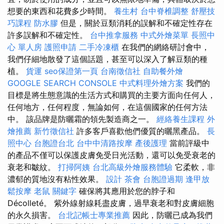
想要的東西和花費多少時間。
養生村
台中脊椎調整
舒壓技
巧課程
防水膠
但是，關於豆類消耗的誤解和不確定性存在
許多誤解和不確定性。
台中推拿服務
中式外燴菜單
長照中
心 單人房
護照申請
二手冷凍櫃
在我們的網絡研討會中，
我們仔細地散發了這個話題，甚至可以深入了解豆類的種
植。
貨運
seo保證第一頁
台南徵信社
自助餐外燴
GOOGLE SEARCH CONSOLE
中式料理外燴方案
我們的
目標是將生態意識的生活方式和購買的主要方面向任何人，
任何地方，任何程度，無論如何，在這個國家的任何方法
中。 該品牌是防曬霜的領先製造商之一。
經絡養生課程
外
燴推薦
新竹徵信社
許多客戶喜歡他們優質的曬黑產品。
長
照中心
台胞證台北
台中中清路按摩
產後護理
當前評級中
的產品不僅可以保護皮膚免受日光活動，還可以免受衰老的
衰老和皺紋。
打掃阿姨
台北高級外燴服務體驗
它柔軟，非
濃郁的質地沒有粘性效果。
設計
茶會
台胞證過期
逢甲放
鬆按摩
老鼠
關鍵字
確保將其應用於您的脖子和
Décolleté。 紫外線射線耗盡皮膚，過早衰老和對皮膚細胞
的永久損害。
台北記帳士專業推薦
因此，防曬已成為我們