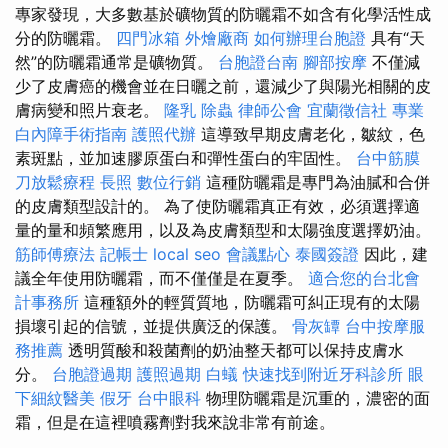
專家發現，大多數基於礦物質的防曬霜不如含有化學活性成
分的防曬霜。
四門冰箱
外燴廠商
如何辦理台胞證
具有“天
然”的防曬霜通常是礦物質。
台胞證台南
腳部按摩
不僅減
少了皮膚癌的機會並在日曬之前，還減少了與陽光相關的皮
膚病變和照片衰老。
隆乳
除蟲
律師公會
宜蘭徵信社
專業
白內障手術指南
護照代辦
這導致早期皮膚老化，皺紋，色
素斑點，並加速膠原蛋白和彈性蛋白的牢固性。
台中筋膜
刀放鬆療程
長照
數位行銷
這種防曬霜是專門為油膩和合併
的皮膚類型設計的。 為了使防曬霜真正有效，必須選擇適
量的量和頻繁應用，以及為皮膚類型和太陽強度選擇奶油。
筋師傅療法
記帳士
local seo
會議點心
泰國簽證
因此，建
議全年使用防曬霜，而不僅僅是在夏季。
適合您的台北會
計事務所
這種額外的輕質質地，防曬霜可糾正現有的太陽
損壞引起的信號，並提供廣泛的保護。
骨灰罈
台中按摩服
務推薦
透明質酸和殺菌劑的奶油整天都可以保持皮膚水
分。
台胞證過期
護照過期
白蟻
快速找到附近牙科診所
眼
下細紋醫美
假牙
台中眼科
物理防曬霜是沉重的，濃密的面
霜，但是在這裡噴霧劑對我來說非常有前途。