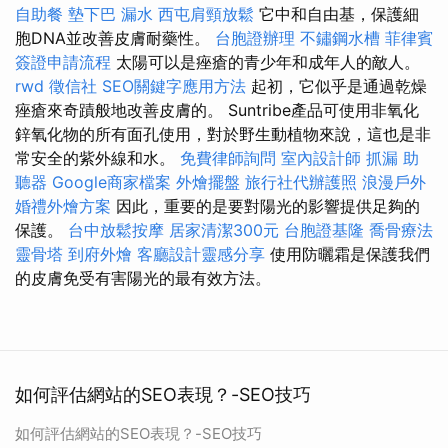
自助餐
墊下巴
漏水
西屯肩頸放鬆
它中和自由基，保護細
胞DNA並改善皮膚耐藥性。
台胞證辦理
不鏽鋼水槽
菲律賓
簽證申請流程
太陽可以是痤瘡的青少年和成年人的敵人。
rwd
徵信社
SEO關鍵字應用方法
起初，它似乎是通過乾燥
痤瘡來奇蹟般地改善皮膚的。 Suntribe產品可使用非氧化
鋅氧化物的所有面孔使用，對於野生動植物來說，這也是非
常安全的紫外線和水。
免費律師詢問
室內設計師
抓漏
助
聽器
Google商家檔案
外燴擺盤
旅行社代辦護照
浪漫戶外
婚禮外燴方案
因此，重要的是要對陽光的影響提供足夠的
保護。
台中放鬆按摩
居家清潔300元
台胞證基隆
喬骨療法
靈骨塔
到府外燴
客廳設計靈感分享
使用防曬霜是保護我們
的皮膚免受有害陽光的最有效方法。
如何評估網站的SEO表現？-SEO技巧
如何評估網站的SEO表現？-SEO技巧