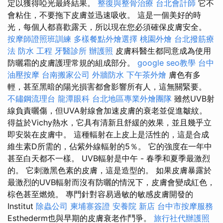
定以獲得啞光最終結果。
整復與整骨治療
台北會計師
它不
會粘住，不要拖下皮膚並迅速吸收。 這是一個美好的時
光，每個人都喜歡露天，所以現在您必須確保皮膚安全。
按摩師證照班訓練
多樣餐點外燴選擇
桃園外燴
台北撥筋療
法
防水 工程
牙醫診所
辦護照
皮膚科醫生都同意成為使用
防曬霜的皮膚護理常規的組成部分。
google seo教學
台中
油壓按摩
台南搬家公司
外牆防水
下午茶外燴
膚色有多
輕，甚至黑暗的陽光損害都會影響所有人，這無關緊要。
不鏽鋼流理台
龍潭眼科
台北地區專業外燴團隊
雖然UVB射
線負責曬傷，但UVA射線會加速皮膚的衰老並促進皺紋。
得益於Vichy熱水，它具有清新且舒緩的效果，並且幾乎立
即安裝在皮膚中。 這種輻射在上皮上是活性的，這是合成
維生素D所需的，佔紫外線輻射的5％。 它的強度在一年中
甚至白天都不一樣。 UVB輻射是中午 - 春季和夏季最激烈
的。 它刺激黑色素的皮膚，這是造型的。 如果皮膚暴露於
最激烈的UVB輻射而沒有防曬的情況下，皮膚會變成紅色，
棕色甚至燃燒。 專門針對容易過敏的敏感皮膚開發的
Institut
除蟲公司
柬埔寨簽證
安養院 新店
台中市按摩服務
Esthederm也與早期的皮膚衰老作鬥爭。
旅行社代辦護照