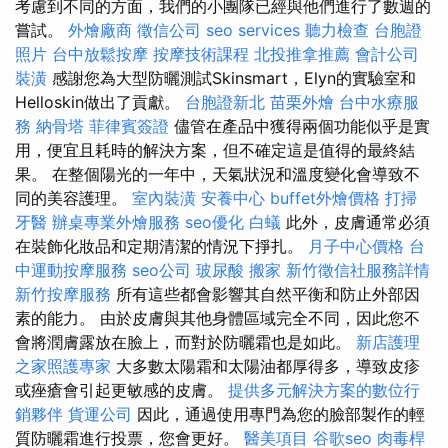
考慮到不同的方面，我們的小團隊已經與他們進行了數週的
嘗試。
外燴廠商
徵信公司
seo services
聽力檢查
台胞證
照片
台中放鬆按摩
按摩技術課程
北投推拿推薦
會計公司
裝潢
感謝您為大型防曬測試Skinsmart，Elyn的實驗室和
Helloskin做出了貢獻。
台胞證新北
苗栗外燴
台中水療服
務
納骨塔
菲律賓簽證
儘管在產品中獲得兩個功能似乎是實
用，便宜且耗時的解決方案，但不確定這是值得的最終結
果。 在整個陽光的一年中，天氣狀況和溫度變化會導致不
同的美容護理。
室內裝潢
安養中心
buffet外燴價格
打掃
牙醫
辦桌專業外燴服務
seo優化
白蟻
此外，皮膚通常必須
在裝飾化妝品和定期清潔的情況下掙扎。
月子中心價格
台
中運動按摩服務
seo公司
玻尿酸
搬家
新竹徵信社服務詳情
新竹按摩服務
所有這些都會影響其自然平衡和防止外部因
素的能力。 由於皮膚與其他身體區域完全不同，因此您不
會將潤膚露放在臉上，而對於防曬霜也是如此。
新店護理
之家照護專家
大多數太陽霜和太陽油都厚得多，導致皮疹
或痤瘡會引起更敏感的皮膚。
提供多元解決方案的數位行
銷夥伴
貨運公司
因此，通過使用專門為您的臉部製作的輕
質防曬霜進行投票，您會更好。
醫美項目
谷歌seo
肉毒桿