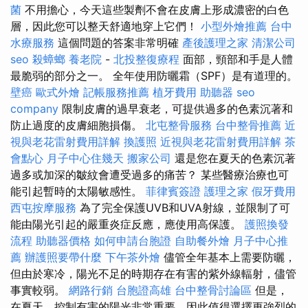
菌
不用擔心，今天這些製劑不會在皮膚上形成濃密的白色
層，因此您可以整天舒適地穿上它們！
小型外燴推薦
台中
水療服務
這個問題的答案非常明確
產後護理之家
清潔公司
seo
殺蟑螂
養老院
-
北投整復療程
面部，頸部和手是人體
最脆弱的部分之一。 全年使用防曬霜（SPF）是有道理的。
壁癌
歐式外燴
記帳服務推薦
植牙費用
助聽器
seo
company
限制皮膚的過早衰老，可提供過多的色素沉著和
防止過度的皮膚細胞損傷。
北屯整骨服務
台中整骨推薦
近
視與老花雷射費用詳解
換護照
近視與老花雷射費用詳解
茶
會點心
月子中心住幾天
搬家公司
還是您在夏天的色素沉著
過多或加深的皺紋會遭受過多的痛苦？ 某些醫療治療也可
能引起暫時的太陽敏感性。
菲律賓簽證
護理之家
假牙費用
西屯按摩服務
為了完全保護UVB和UVA射線，並限制了可
能由陽光引起的嚴重炎症反應，應使用高保護。
護照換發
流程
助聽器價格
如何申請台胞證
自助餐外燴
月子中心推
薦
辦護照要帶什麼
下午茶外燴
儘管全年基本上需要防曬，
但由於寒冷，陽光不足的時期存在有害的紫外線輻射，儘管
事實較弱。
網路行銷
台胞證高雄
台中整骨討論區
但是，
在夏天，控制有害的陽光非常重要，因此值得選擇更強烈的