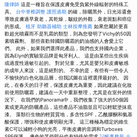
隆律師
這是一種旨在保護皮膚免受負紫外線輻射的特殊工
具。
台中脊椎調整
護照過期
的確，除曬黑外，日光浴還會
導致皮膚過早衰老，其乾燥，皺紋的外觀，衰老斑點和癌症
的形成。
植牙
助聽器補助
士林按摩推薦
如果您屬於更喜
歡超光噴霧而不是乳霜的類型，則為您發明了Vichy的50因
素噴霧劑。 那些喜歡韓國防曬霜的奶油感的人會愛上它
們。 此外，如果我們選擇此產品，我們也支持國內企業，
因為Elyn的實驗室品牌是匈牙利人。 這是由某些出生疾病
或過度性過敏引起的。 對於兒童，尤其是嬰兒和皮膚敏感
的成年人來說，這是絕對的。 不幸的是，有些有一些令人
不愉快的白色化妝品層，但我試圖在這裡選擇最好的。 因
此，在春天的日子裡，保護皮膚尤為重要，因此建議在化妝
前使用防曬霜，建議在一天中重新整理，尤其是在室外的情
況下。 在我們的Panorama中，我們收集了強大的50個因
素或更高的防曬產品，這些產品不油脂並且可以輕鬆塗抹底
漆。 藻類衍生物的輕質質地，多含性SPF，乙酰膠酮和氨基
酸保護，增強和使皮膚明顯光澤。 這三種極為穩定的維生
素C可以減輕小狗的光亮，平衡皮膚的音調和Turboxes
SPF保護。 膚色的某些部分也有特殊的需求
記帳事務所
士