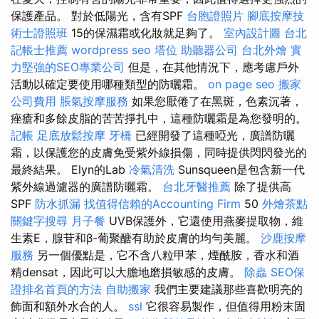
保護產品。 對於低陽光，含有SPF
台胞證照片
腳底按摩技
術士證照班
15的保濕霜或化妝就足夠了。
室內設計圖
台北
記帳士推薦
wordpress seo
塔位
助聽器公司
台北外燴
實
力堅強的SEO專業公司
但是，在其他情況下，應考慮戶外
活動以確定要使用哪種類型的防曬霜。
on page seo
搬家
公司費用
脹氣按摩服務
如果您厭倦了在黑斑，色素沉著，
痤瘡和多餘皮脂的苦苦掙扎中，這種防曬霜是為您發明的。
記帳
足底放鬆按摩
牙橋
已經開發了這種啞光，廣譜防曬
霜，以保護您的皮膚免受紫外線損傷，同時提供閃閃發光的
最終結果。 Elyn的Lab
冷氣清洗
Sunsqueen是包含新一代
紫外線過濾器的廣譜防曬霜。
台北牙醫推薦
除了提供高
SPF
防水抓漏
找值得信賴的Accounting Firm
50
外燴茶點
關鍵字搜尋
月子餐
UVB保護外，它還使用燕麥提取物，維
生素E，腺苷和β-葡聚醣有助於皮膚的均勻美麗。
沙鹿按摩
服務
另一個優點是，它不含八粒甲苯，煙酰胺，香水和酒
精densat，因此可以大膽地磨損敏感的皮膚。
除蟲
SEO保
證排名首頁的方法
自助搬家
我們主要建議那些喜歡明亮的
飾面和額外水合的人。
ssl
它很容易製作，但值得用粉末固