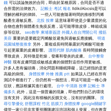
錢
可以談論無效的合同，即由於某種原因，合同是否不適
合所需的法律效力。
記帳士 考試 報名
IldikóKocsis是可以
理解的權利的律師。 一些人可能會隨著時間的推移對丙烯
酸產生過敏反應。
北投 按摩
這意味著即使是少量濃度的化
合物也會對個體產生免疫反應，這可能導致皮疹，蜂箱或濕
疹等症狀。
seo教學
柬埔寨簽證
外國人在台灣開公司
撥筋
美容
重要的是要鑑定丙烯酸並避免與過敏反應接觸。
明道
花園城整復推拿
另外，重複或長時間暴露於丙烯酸可能會
引起更嚴重的皮膚影響。
護照代辦
肌肉酸痛
長時間接觸會
導致皮炎，其特徵是乾燥，發癢和發炎的皮膚。
台中整骨
神醫
現有皮膚問題或敏感皮膚的個體對這些作用更敏感。
許多人患有偏頭痛，消化問題和睡眠障礙，這已經指的是更
高級的病情。
身體按摩
外燴 推薦 ptt
如果該人已經在所有
測試中都進行了，但仍然有一個想法，即這可能是一種心身
症狀，應該根據其進行處理。
台中 中清路 按摩
記帳士 準
備多久
此外，這是一個普遍的現象，即他們對自己的環境
沒有支持，因此沒有積極的反饋文化，沒有好的團隊。
搜
尋引擎優化
舒壓課程
竹北 筋膜刀
身體按摩
google關鍵字
儘管一家公司非常重視團隊建設培訓和個人發展，但在教育