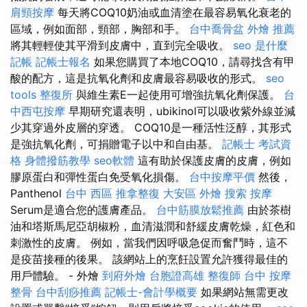
肩頸按摩
每天將COQ10奶油或血清塗在最容易氧化衰老的
區域，例如面部，頸部，胸部和手。
台中喬骨盆
外燴 推薦
將其輕輕使其平滑到皮膚中，直到完全吸收。
seo 是什麼
記帳
記帳士報名
如果您購買了本地COQ10，請尋找含有甲
酸的配方，這是抗氧化劑和皮膚最容易吸收的形式。
seo
tools
整復所
與維生素E一起使用可增強抗氧化劑保護。
台
中西屯按摩
早期研究還表明，ubikinol可以吸收紫外線並減
少其穿過外皮層的穿透。 COQ10是一種活性泛醇，其形式
是強抗氧化劑，可捐贈電子以中和自由基。
記帳士 考試資
格
身體撥筋教學
seo軟體
這有助於保護皮膚的皮膚，例如
膠原蛋白和彈性蛋白免受氧化損傷。
台中按摩平價
然後，
Panthenol
台中 西區 推拿整復
大安區 外燴
搜索
按摩
Serum是適合您的護膚產品。
台中筋膜放鬆推薦
由於茶樹
油和塔斯馬尼亞胡椒粉，血清滋潤和舒緩皮膚乾燥，紅色和
刺激性的皮膚。 例如，當我們因呼吸急促而奮鬥時，這不
是疫苗接種的後果。 該網站上的烹飪設置允許獲得最佳的
用戶體驗。 - 外燴
到府外燴
台胞證高雄
整復師
台中 按摩
整骨
台中刮痧推薦
記帳士-會計學概要
如果網站無需更改