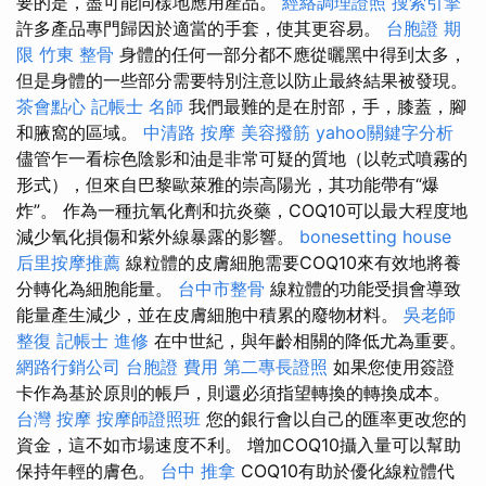
要的是，盡可能同樣地應用產品。
經絡調理證照
搜索引擎
許多產品專門歸因於適當的手套，使其更容易。
台胞證 期
限
竹東 整骨
身體的任何一部分都不應從曬黑中得到太多，
但是身體的一些部分需要特別注意以防止最終結果被發現。
茶會點心
記帳士 名師
我們最難的是在肘部，手，膝蓋，腳
和腋窩的區域。
中清路 按摩
美容撥筋
yahoo關鍵字分析
儘管乍一看棕色陰影和油是非常可疑的質地（以乾式噴霧的
形式），但來自巴黎歐萊雅的崇高陽光，其功能帶有“爆
炸”。 作為一種抗氧化劑和抗炎藥，COQ10可以最大程度地
減少氧化損傷和紫外線暴露的影響。
bonesetting house
后里按摩推薦
線粒體的皮膚細胞需要COQ10來有效地將養
分轉化為細胞能量。
台中市整骨
線粒體的功能受損會導致
能量產生減少，並在皮膚細胞中積累的廢物材料。
吳老師
整復
記帳士 進修
在中世紀，與年齡相關的降低尤為重要。
網路行銷公司
台胞證 費用
第二專長證照
如果您使用簽證
卡作為基於原則的帳戶，則還必須指望轉換的轉換成本。
台灣 按摩
按摩師證照班
您的銀行會以自己的匯率更改您的
資金，這不如市場速度不利。 增加COQ10攝入量可以幫助
保持年輕的膚色。
台中 推拿
COQ10有助於優化線粒體代