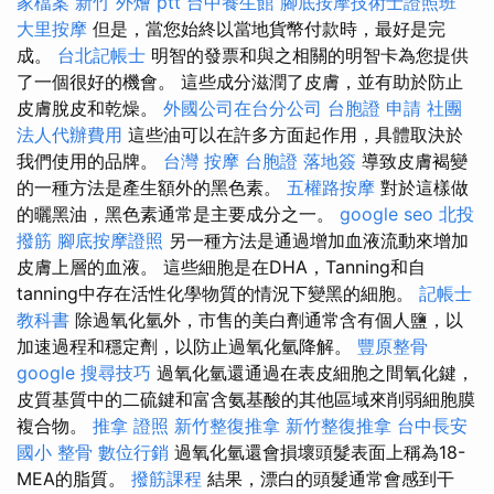
家檔案
新竹 外燴 ptt
台中養生館
腳底按摩技術士證照班
大里按摩
但是，當您始終以當地貨幣付款時，最好是完
成。
台北記帳士
明智的發票和與之相關的明智卡為您提供
了一個很好的機會。 這些成分滋潤了皮膚，並有助於防止
皮膚脫皮和乾燥。
外國公司在台分公司
台胞證 申請
社團
法人代辦費用
這些油可以在許多方面起作用，具體取決於
我們使用的品牌。
台灣 按摩
台胞證 落地簽
導致皮膚褐變
的一種方法是產生額外的黑色素。
五權路按摩
對於這樣做
的曬黑油，黑色素通常是主要成分之一。
google seo
北投
撥筋
腳底按摩證照
另一種方法是通過增加血液流動來增加
皮膚上層的血液。 這些細胞是在DHA，Tanning和自
tanning中存在活性化學物質的情況下變黑的細胞。
記帳士
教科書
除過氧化氫外，市售的美白劑通常含有個人鹽，以
加速過程和穩定劑，以防止過氧化氫降解。
豐原整骨
google 搜尋技巧
過氧化氫還通過在表皮細胞之間氧化鍵，
皮質基質中的二硫鍵和富含氨基酸的其他區域來削弱細胞膜
複合物。
推拿 證照
新竹整復推拿
新竹整復推拿
台中長安
國小 整骨
數位行銷
過氧化氫還會損壞頭髮表面上稱為18-
MEA的脂質。
撥筋課程
結果，漂白的頭髮通常會感到干