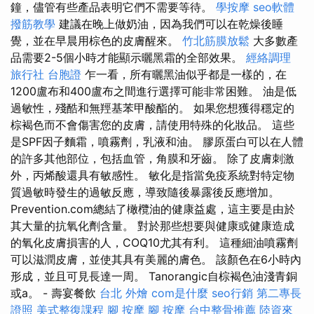
鐘，儘管有些產品表明它們不需要等待。
學按摩
seo軟體
撥筋教學
建議在晚上做奶油，因為我們可以在乾燥後睡
覺，並在早晨用棕色的皮膚醒來。
竹北筋膜放鬆
大多數產
品需要2-5個小時才能顯示曬黑霜的全部效果。
經絡調理
旅行社 台胞證
乍一看，所有曬黑油似乎都是一樣的，在
1200盧布和400盧布之間進行選擇可能非常困難。 油是低
過敏性，殘酷和無羥基苯甲酸酯的。 如果您想獲得穩定的
棕褐色而不會傷害您的皮膚，請使用特殊的化妝品。 這些
是SPF因子麵霜，噴霧劑，乳液和油。 膠原蛋白可以在人體
的許多其他部位，包括血管，角膜和牙齒。 除了皮膚刺激
外，丙烯酸還具有敏感性。 敏化是指當免疫系統對特定物
質過敏時發生的過敏反應，導致隨後暴露後反應增加。
Prevention.com總結了橄欖油的健康益處，這主要是由於
其大量的抗氧化劑含量。 對於那些想要與健康或健康造成
的氧化皮膚損害的人，COQ10尤其有利。 這種細油噴霧劑
可以滋潤皮膚，並使其具有美麗的膚色。 該顏色在6小時內
形成，並且可見長達一周。 Tanorangic自棕褐色油淺青銅
或a。 - 壽宴餐飲
台北 外燴
com是什麼
seo行銷
第二專長
證照
美式整復課程
腳 按摩
腳 按摩
台中整骨推薦
陸資來