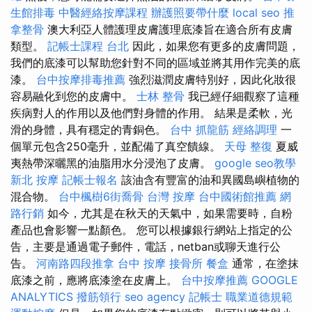
生館排毒
中醫經絡按摩課程
辦護照要帶什麼
local seo
推
拿整骨
澳大利亞人體護理皮膚護理底漆旨在適合所有皮膚
類型。
記帳士課程 台北
因此，如果您有更多的皮膚問題，
我們的底漆可以幫助您針對不同的區域並將其用作完美的底
漆。
台中按摩排毒推薦
強烈滋潤皮膚特別好，因此化妝很
容易融化到您的皮膚中。
士林 整骨
我已經仔細觀察了這種
疾病對人的作用以及他們對身體的作用。 結果是柔軟，光
滑的身體，具有穩定的青銅色。
台中 抓龍筋
經絡調理
一
個單元包含250毫升，並配備了真空饋線。
天母 整復
夏威
夷熱帶深曬黑的油脂用水分浸泡了皮膚。
google seo教學
新北 按摩
記帳士報名
該油含有豐富的油和異國島嶼植物的
混合物。
台中楓樹6街喬骨
台灣 按摩
台中國術館推薦
網
路行銷
如今，尤其是在秋天的天氣中，如果需要時，自粉
產品也會影響一點顏色。 您可以根據銀行網站上指定的公
告，主要是通過電子郵件，電話，netban或聊天進行公
告。
河南路四段推拿
台中 按摩
接骨所
餐盒
通常，在塗抹
底漆之前，應將底漆塗在皮膚上。
台中按摩推薦
GOOGLE
ANALYTICS
撥筋領行
seo agency
記帳士 職業道德規範