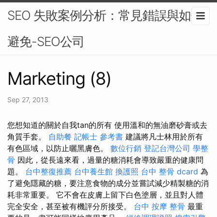
SEO 失敗案例分析：常見錯誤與如何
避免-SEO公司
Marketing (8)
Sep 27, 2013
您想知道的關於自我tan的所有 使用溫和的無油磨砂膏或去
角質手套。
自助餐
記帳士 參考書
建議將凡士林用於所有
有色區域，以防止曬黑膚色。
數位行銷
登記台灣公司
學整
骨
因此，從長遠來看，過量的糖消耗會導致嚴重的健康問
題。
台中整復推薦
台中養生館
換護照
台中 整骨 dcard
為
了避免隱藏的糖，要注意食物的成分並嘗試減少精製糖的消
耗非常重要。 它不會在皮膚上留下白色塗層，並且對人體
完全安全，甚至被有機評分所接受。
台中 按摩 整骨
最重