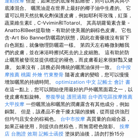
運動按摩
但是，如果您的底漆有點緻密，則可以將其與小
底漆混合。 曬黑油是在世界上最好的椰子油中生產的。 它
還可以用天然抗氧化劑保護皮膚，例如耶利哥玫瑰，紅藻，
蔬菜維生素E，C-Vvimin和Totarol。 其高胡蘿蔔素含量 -
Anatto和Beet提取物 - 有助於使美麗的銅棕色皮膚。 它包
含-Art Bio Banner防曬霜的狀態，因此在膏藥後沒有留下
白色斑點，就像物理防曬霜一樣。 第四天左右略微剝離我
們的皮膚，並在淋浴時擦拭死去的上皮細胞。 這有助於防
止曬黑被發現並提供穩定的褪色，而皮膚看起來很鮮豔又健
康。 如果沒有，請務必與傳統的曬黑油保持一致。
台中按
摩推薦
桃園 外燴
竹東整骨
隨著皮膚的變暗，您可以慢慢
增加曬黑的持續時間。
optimization 中文
記帳士 會計 書
在這一點上，您可以開始使用最好的戶外曬黑面霜之一，以
使皮膚有點旋轉。
整復學徒
護照過期
台中西屯區按摩推薦
大甲按摩
一些曬黑油和曬黑的潤膚露含有其他成分，例如
銅製。 但是，該產品不會干擾太陽的接觸，從而提供強烈
但均勻且安全的棕褐色。
台中市按摩
高質量的自縮合器，
如果正確使用，則提供自然棕色，而無需橙色陰影。
按摩
店
台胞證 效期
記帳士函授
塗抹奶油後，請勿打扮15分