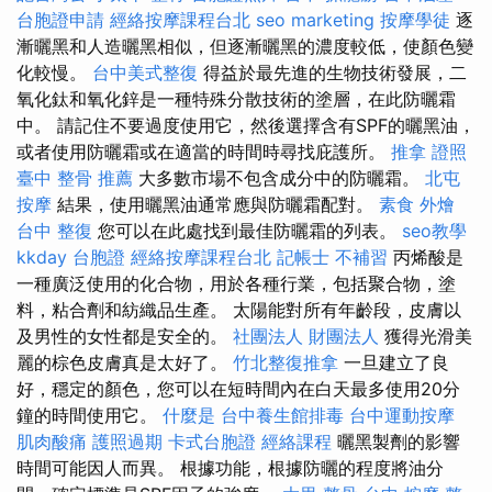
台胞證申請
經絡按摩課程台北
seo marketing
按摩學徒
逐
漸曬黑和人造曬黑相似，但逐漸曬黑的濃度較低，使顏色變
化較慢。
台中美式整復
得益於最先進的生物技術發展，二
氧化鈦和氧化鋅是一種特殊分散技術的塗層，在此防曬霜
中。 請記住不要過度使用它，然後選擇含有SPF的曬黑油，
或者使用防曬霜或在適當的時間時尋找庇護所。
推拿 證照
臺中 整骨 推薦
大多數市場不包含成分中的防曬霜。
北屯
按摩
結果，使用曬黑油通常應與防曬霜配對。
素食 外燴
台中 整復
您可以在此處找到最佳防曬霜的列表。
seo教學
kkday 台胞證
經絡按摩課程台北
記帳士 不補習
丙烯酸是
一種廣泛使用的化合物，用於各種行業，包括聚合物，塗
料，粘合劑和紡織品生產。 太陽能對所有年齡段，皮膚以
及男性的女性都是安全的。
社團法人 財團法人
獲得光滑美
麗的棕色皮膚真是太好了。
竹北整復推拿
一旦建立了良
好，穩定的顏色，您可以在短時間內在白天最多使用20分
鐘的時間使用它。
什麼是
台中養生館排毒
台中運動按摩
肌肉酸痛
護照過期
卡式台胞證
經絡課程
曬黑製劑的影響
時間可能因人而異。 根據功能，根據防曬的程度將油分