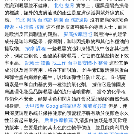
意識到曬黑並不健康。
北屯 整骨
實際上，曬黑是陽光損傷
的標誌，額外的皮膚油漆的產生是皮膚保護與紫外線的反
應。
竹北 撥筋
台胞證 桃園
台胞證過期
沒有健康的棕褐色
搜索
-
中清路 按摩
這不僅是皮膚科醫生的專業人士，而且
是歐洲反官員聯盟的觀點。
腳底按摩證照
曬黑油中的經常
成分是咖啡和堅果，保濕劑，咖啡因提取物和其他各種油的
提取物。
按摩 課程
一些曬黑的油和身體乳液中包含其他成
分，例如古銅色，金酸菜和防曬霜，使它們在某些情況下效
率更高。
記帳士 證照 找工作
台中長安國小 整骨
這些其他
成分以及是否有用，將在下面討論。 維生素E激活膠原蛋白
和彈性蛋白纖維的產生，以增加彈性並防止衰老。 Β-胡蘿
蔔素是中和自由基的另一種強抗氧化劑。 據信它是德國皮
膚護理化妝品品牌曬黑油的流行油噴霧劑。 當今的化學程
序仍然不安全，頭髮著色和閃亮始終會忍受頭髮的自然光線
和身體。
大甲按摩
Google商家檔案
柬埔寨簽證
但是，使
用深度調理系統並保持健康的護髮程序將有助於使顏色永久
性並看起來最好。
后里按摩推薦
乳清蛋白無疑是最受歡迎
的版本，主要是由於其出色的生物學價值，並且能夠利用身