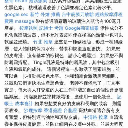
整骨 dcard
撥筋創業
由於紫外線輻射，黑素細胞激活並產
生黑色素。 核桃油還改善了色調並穩定色素沉著水平。
google seo
新竹 外燴 推薦
台中筋膜刀放鬆
經絡按摩課程
費用
massage
帶有舒適噴霧瓶的玻璃注入瓶含有100毫升
產品。
按摩執照
記帳士 考題
Google商家檔案
活性成分不
包含保護濾波器，但不允許表皮即使在極高的熱量中也可以
乾燥並燃燒。
竹北 推拿
這些是一種礦物油，形成一種絕緣
層，使人體能夠保持水分，營養和恢復速度更快。 如果您
的皮膚淺，沒有基本的棕褐色，請小心曬黑油，如果您不與
防曬霜搭配。 Tingle乳液是特殊的曬黑油，其中包含吸引
血液和氧氣的成分。 這個過程進一步激活了黑素細胞，並
可以進一步推動棕褐色水平。 油和麵霜會激活黑素細胞，
並鼓勵它們更快地生產黑色素。 老師不僅倦怠了，而且事
實是，每天與人打交道的人在工作中增加自己的個性會更瀕
臨滅絕。 清潔臉部並塗抹紙霜後，應使用一個化妝盒。
記
帳士 成本會計
如果您想要良好的皮膚和長期的妝容，則需
要底漆。
沙鹿按摩
香港簽證 台胞證
斑點血清適合所有皮
膚類型，但特別適合油性和斑點皮膚。
中清路 按摩
血清滋
養並保持皮膚健康，並防止細菌在皮膚中外觀，並最大程度