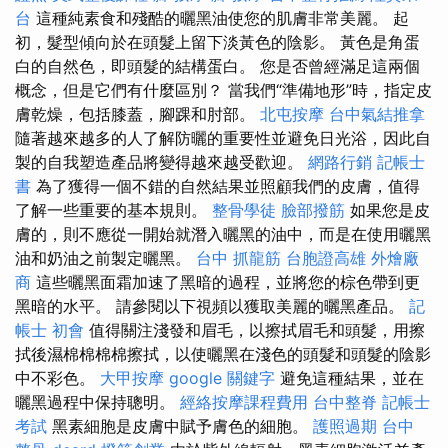
台
這種純素食和殘酷的曬黑油使您的肌膚非常美麗。 起
初，髮型傾向於在頭髮上留下淡黃色的陰影。 黃色是角蛋
白的自然色，即頭髮的結構蛋白。 您是否曾經滿足這兩個
概念，但是它們有什麼區別？ 當我們“準備地形”時，指定皮
膚乾燥，包括膝蓋，腳踝和肘部。
北屯按摩
台中氣結推拿
隨著越來越多的人了解防曬的重要性並避免日光浴，因此自
製的自我塑造產品將變得越來越受歡迎。
網路行銷
記帳士
書
為了獲得一個不錯的自然結果並照顧我們的皮膚，值得
了解一些重要的基本規則。
整骨學徒
臉部撥筋
如果您是皮
膚的，則不應從一開始就潛入曬黑的油中，而是在使用曬黑
油和奶油之前製定曬黑。
台中 抓龍筋
台胞證高雄
外燴廠
商
這些曬黑面霜加速了黑暗的過程，並將您的棕色帶到更
黑暗的水平。 請參閱以下視頻以獲取美麗的曬黑產品。
記
帳士 初會
值得關注淺發和眉毛，以擦拭眉毛和頭髮，用擦
拭後濕棉棉棉棉擦拭，以使曬黑在淺色的頭髮和頭髮的陰影
中不彩色。
大甲按摩
google 關鍵字
避免這種結果，並在
曬黑過程中保持聰明。
經絡按摩課程費用
台中整脊
記帳士
考試
黑素細胞是皮膚中賦予膚色的細胞。
護照過期
台中