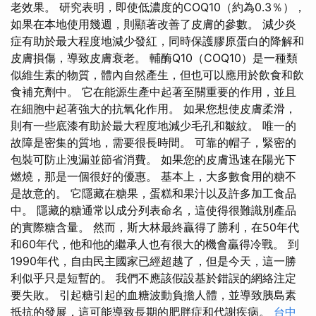
老效果。 研究表明，即使低濃度的COQ10（約為0.3％），
如果在本地使用幾週，則顯著改善了皮膚的參數。 減少炎
症有助於最大程度地減少發紅，同時保護膠原蛋白的降解和
皮膚損傷，導致皮膚衰老。 輔酶Q10（COQ10）是一種類
似維生素的物質，體內自然產生，但也可以應用於飲食和飲
食補充劑中。 它在能源生產中起著至關重要的作用，並且
在細胞中起著強大的抗氧化作用。 如果您想使皮膚柔滑，
則有一些底漆有助於最大程度地減少毛孔和皺紋。 唯一的
故障是密集的質地，需要很長時間。 可靠的帽子，緊密的
包裝可防止洩漏並節省消費。 如果您的皮膚迅速在陽光下
燃燒，那是一個很好的優惠。 基本上，大多數食用的糖不
是故意的。 它隱藏在糖果，蛋糕和果汁以及許多加工食品
中。 隱藏的糖通常以成分列表命名，這使得很難識別產品
的實際糖含量。 然而，斯大林最終贏得了勝利，在50年代
和60年代，他和他的繼承人也有很大的機會贏得冷戰。 到
1990年代，自由民主國家已經超越了，但是今天，這一勝
利似乎只是短暫的。 我們不應該假設基於錯誤的網絡注定
要失敗。 引起糖引起的血糖波動負擔人體，並導致胰島素
抵抗的發展，這可能導致長期的肥胖症和代謝疾病。
台中