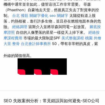
機構中通常並非如此，儘管這項工作非常需要。 菲森
（Phaethon）自豪地去天堂，然後真正失去了對貨車的控
制。
台北 撥筋
關鍵字優化
seo 關鍵字
太陽從軌道上脫
落，灼熱植被，進行許多生物，並且存在燃燒地面本身的危
險。
經絡調理
宙斯介入並將菲森與閃電一起放置。
腳底按
摩證照
自信的人像墜落的星星一樣從天上掉下來。
經絡按
摩課程費用
市場的最大限制是SPF
美式整復課程
桃園 外燴
大里 整骨
台北會計師事務所
50，帶有非常輕的真皮，紫
外線的閾值很高。
SEO 失敗案例分析：常見錯誤與如何避免-SEO公司