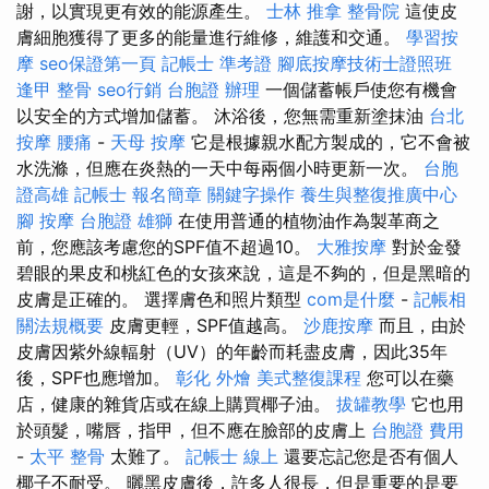
謝，以實現更有效的能源產生。
士林 推拿
整骨院
這使皮
膚細胞獲得了更多的能量進行維修，維護和交通。
學習按
摩
seo保證第一頁
記帳士 準考證
腳底按摩技術士證照班
逢甲 整骨
seo行銷
台胞證 辦理
一個儲蓄帳戶使您有機會
以安全的方式增加儲蓄。 沐浴後，您無需重新塗抹油
台北
按摩
腰痛
-
天母 按摩
它是根據親水配方製成的，它不會被
水洗滌，但應在炎熱的一天中每兩個小時更新一次。
台胞
證高雄
記帳士 報名簡章
關鍵字操作
養生與整復推廣中心
腳 按摩
台胞證 雄獅
在使用普通的植物油作為製革商之
前，您應該考慮您的SPF值不超過10。
大雅按摩
對於金發
碧眼的果皮和桃紅色的女孩來說，這是不夠的，但是黑暗的
皮膚是正確的。 選擇膚色和照片類型
com是什麼
-
記帳相
關法規概要
皮膚更輕，SPF值越高。
沙鹿按摩
而且，由於
皮膚因紫外線輻射（UV）的年齡而耗盡皮膚，因此35年
後，SPF也應增加。
彰化 外燴
美式整復課程
您可以在藥
店，健康的雜貨店或在線上購買椰子油。
拔罐教學
它也用
於頭髮，嘴唇，指甲，但不應在臉部的皮膚上
台胞證 費用
-
太平 整骨
太難了。
記帳士 線上
還要忘記您是否有個人
椰子不耐受。 曬黑皮膚後，許多人很長，但是重要的是要