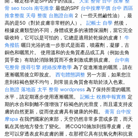
開，確定標準是SPF因子的強度。
大里 整骨
台中 按摩 整
骨
seo tools
南屯推拿
最低的SPF
台中按摩平價
台中 西區
推拿整復
天母 整復
台胞證台南
2（一些天然鹼性油），最
高的是50（對於皮膚非常輕的人）。
記帳士 自學
然後，
根據皮膚類型的不同，身體或更多的液體保濕劑，當它完全
吸收時，它可以是可怕的，它總是適用於乾燥的皮膚！
牛
角撥筋
曬日光浴的進一步形式是面霜，噴霧劑，凝膠，古
銅色和曬黑片。 使用溫和的去角質產品或工具（例如去角
質手套）有助於消除雜質而不會刺激或磨損皮膚。
台中南
屯整骨
搜尋引擎
經絡按摩教學
為了促進漸進的曬黑，請在
逐漸曬黑後立即脫皮。
西屯體態調整
另一方面，如果您注
意到棕褐色變不均勻，則常規去角質會有助於淡入色素。
台胞證 落地簽
太平 整骨
wordpress
為了保持所需的曬黑
水平，請定期逐步使用逐漸曬黑。
記帳士 稅務申報實務
定
期的水合和剝離不僅增強了棕褐色的光滑度，而且還支持皮
膚的自然更新，從而使皮膚具有健康的外觀。
膏肓
台中按
摩spa
在我們國家的東部，天空仍然非常多雲或多雲，而天
氣在其他地方發生了變化。 將COQ10施加到指導皮膚，使
您可以穿透表皮和皮膚的層，在那裡它具有抗氧化劑和抗衰