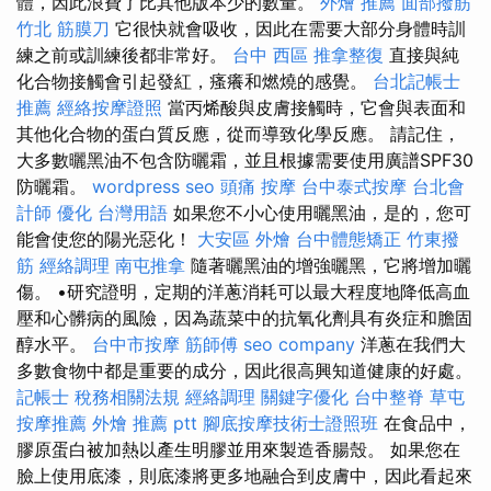
體，因此浪費了比其他版本少的數量。
外燴 推薦
面部撥筋
竹北 筋膜刀
它很快就會吸收，因此在需要大部分身體時訓
練之前或訓練後都非常好。
台中 西區 推拿整復
直接與純
化合物接觸會引起發紅，瘙癢和燃燒的感覺。
台北記帳士
推薦
經絡按摩證照
當丙烯酸與皮膚接觸時，它會與表面和
其他化合物的蛋白質反應，從而導致化學反應。 請記住，
大多數曬黑油不包含防曬霜，並且根據需要使用廣譜SPF30
防曬霜。
wordpress seo
頭痛 按摩
台中泰式按摩
台北會
計師
優化 台灣用語
如果您不小心使用曬黑油，是的，您可
能會使您的陽光惡化！
大安區 外燴
台中體態矯正
竹東撥
筋
經絡調理
南屯推拿
隨著曬黑油的增強曬黑，它將增加曬
傷。 •研究證明，定期的洋蔥消耗可以最大程度地降低高血
壓和心髒病的風險，因為蔬菜中的抗氧化劑具有炎症和膽固
醇水平。
台中市按摩
筋師傅
seo company
洋蔥在我們大
多數食物中都是重要的成分，因此很高興知道健康的好處。
記帳士 稅務相關法規
經絡調理
關鍵字優化
台中整脊
草屯
按摩推薦
外燴 推薦 ptt
腳底按摩技術士證照班
在食品中，
膠原蛋白被加熱以產生明膠並用來製造香腸殼。 如果您在
臉上使用底漆，則底漆將更多地融合到皮膚中，因此看起來