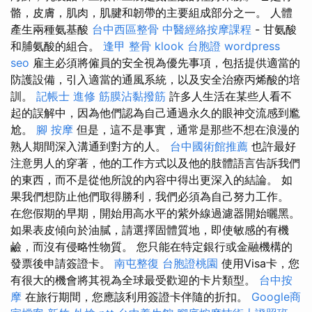
骼，皮膚，肌肉，肌腱和韌帶的主要組成部分之一。 人體
產生兩種氨基酸
台中西區整骨
中醫經絡按摩課程
- 甘氨酸
和脯氨酸的組合。
逢甲 整骨
klook 台胞證
wordpress
seo
雇主必須將僱員的安全視為優先事項，包括提供適當的
防護設備，引入適當的通風系統，以及安全治療丙烯酸的培
訓。
記帳士 進修
筋膜沾黏撥筋
許多人生活在某些人看不
起的誤解中，因為他們認為自己通過永久的眼神交流感到尷
尬。
腳 按摩
但是，這不是事實，通常是那些不想在浪漫的
熟人期間深入溝通到對方的人。
台中國術館推薦
也許最好
注意男人的穿著，他的工作方式以及他的肢體語言告訴我們
的東西，而不是從他所說的內容中得出更深入的結論。 如
果我們想防止他們取得勝利，我們必須為自己努力工作。
在您假期的早期，開始用高水平的紫外線過濾器開始曬黑。
如果表皮傾向於油膩，請選擇固體質地，即使敏感的有機
鹼，而沒有侵略性物質。 您只能在特定銀行或金融機構的
發票後申請簽證卡。
南屯整復
台胞證桃園
使用Visa卡，您
有很大的機會將其視為全球最受歡迎的卡片類型。
台中按
摩
在旅行期間，您應該利用簽證卡伴隨的折扣。
Google商