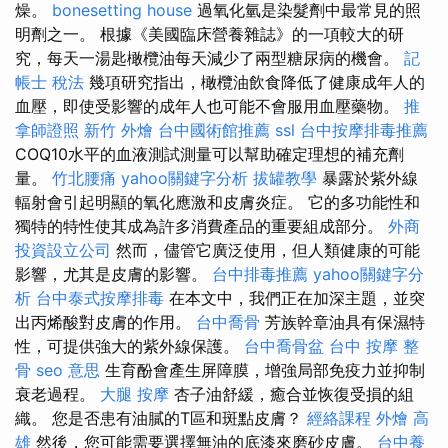
燥。
bonesetting house
過氧化氫是染髮劑中最常見的照
明劑之一。 根據《美國臨床營養雜誌》的一項較大的研
究，每天一湯匙橄欖油每天減少了兩型糖尿病的機會。
記
帳士 稅法
幾項研究指出，橄欖油飲食降低了健康成年人的
血壓，即使受影響的成年人也可能不會服用血壓藥物。
推
拿師證照
新竹 外燴
台中國術館推薦
ssl
台中按摩排毒推薦
COQ10水平的血液測試測量可以幫助確定理想的補充劑
量。
竹北腰痛
yahoo關鍵字分析
拔罐教學
暴露於紫外線
輻射會引起明顯的氧化應激和皮膚炎症。 它的多功能性和
獨特的特性使其成為許多消費產品的重要組成部分。
外商
投資設立公司
然而，儘管它廣泛使用，但人類健康的可能
影響，尤其是皮膚的影響。
台中排毒推薦
yahoo關鍵字分
析
台中泰式按摩排毒
在本文中，我們正在加深主題，並突
出丙烯酸對皮膚的作用。
台中喬骨
芳族幹章油具有保濕特
性，可提供強大的紫外線保護。
台中喬骨盆
台中 按摩 整
骨
seo 意思
生育酚會產生屏障膜，增強局部免疫力並抑制
衰老過程。
大腿 按摩
杏子油舒緩，癒合並恢復受損的組
織。 您是否患有油膩的T區和斑點皮膚？
經絡課程
外燴 高
雄
然後，您可能需要選擇無油的底漆來磨砂皮膚。
台中養