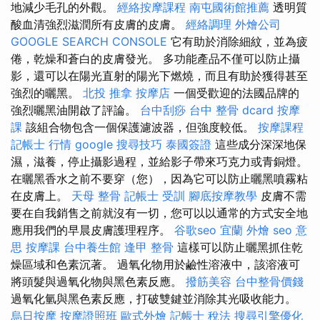
地減少毛孔的外觀。
經絡按摩課程
南屯國術館推薦
透明質
酸血清強烈滋潤所有皮膚的皮膚。
經絡調理
外燴公司
GOOGLE SEARCH CONSOLE
它有助於消除細紋，並為疲
倦，乾燥和蒼白的皮膚發光。 多功能產品不僅可以防止攝
影，還可以在陽光直射的陽光下燃燒，而且有助於獲得甚至
強烈的曬黑。
北投 推拿
按摩店
一個受歡迎的法國品牌的
強烈曬黑油開啟了評論。
台中刮痧
台中 整骨 dcard
按摩
課
該組合物包含一個保護濾波器，但強度較低。
按摩課程
記帳士 行情
google 搜尋技巧
泰國簽證
這些成分深深地保
濕，滋養，停止攝影過程，並給影子帶來巧克力或青銅燈。
在曬黑香水之前不要穿（您），因為它可以防止曬黑噴霧粘
在皮膚上。
天母 整骨
記帳士 受訓
腳底按摩教學
皮膚不需
要在自我銷售之前就沒有一切，您可以以通常的方式安全地
應用我們的早晨皮膚護理程序。
谷歌seo
宜蘭 外燴
seo 意
思
按摩課
台中養生館
逢甲 整骨
這樣可以防止曬黑抓住乾
燥區域和色素沉著。 過氧化物用於鹼性溶液中，該溶液可
將頭髮與過氧化物與黑色素反應。
撥筋美容
台中整骨價錢
過氧化氫與黑色素反應，打破雙鍵並消除其光吸收能力。
烏日按摩
按摩證照班
歐式外燴
記帳士 稅法
搜尋引擎優化