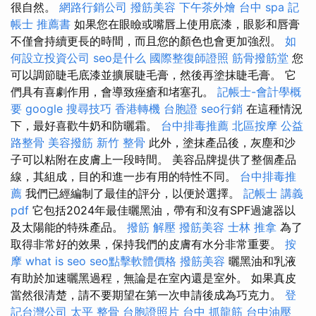
很自然。
網路行銷公司
撥筋美容
下午茶外燴
台中 spa
記
帳士 推薦書
如果您在眼瞼或嘴唇上使用底漆，眼影和唇膏
不僅會持續更長的時間，而且您的顏色也會更加強烈。
如
何設立投資公司
seo是什么
國際整復師證照
筋骨撥筋堂
您
可以調節睫毛底漆並擴展睫毛膏，然後再塗抹睫毛膏。 它
們具有喜劇作用，會導致痤瘡和堵塞孔。
記帳士-會計學概
要
google 搜尋技巧
香港轉機 台胞證
seo行銷
在這種情況
下，最好喜歡牛奶和防曬霜。
台中排毒推薦
北區按摩
公益
路整骨
美容撥筋
新竹 整骨
此外，塗抹產品後，灰塵和沙
子可以粘附在皮膚上一段時間。 美容品牌提供了整個產品
線，其組成，目的和進一步有用的特性不同。
台中排毒推
薦
我們已經編制了最佳的評分，以便於選擇。
記帳士 講義
pdf
它包括2024年最佳曬黑油，帶有和沒有SPF過濾器以
及太陽能的特殊產品。
撥筋 解壓
撥筋美容
士林 推拿
為了
取得非常好的效果，保持我們的皮膚有水分非常重要。
按
摩
what is seo
seo點擊軟體價格
撥筋美容
曬黑油和乳液
有助於加速曬黑過程，無論是在室內還是室外。 如果真皮
當然很清楚，請不要期望在第一次申請後成為巧克力。
登
記台灣公司
太平 整骨
台胞證照片
台中 抓龍筋
台中油壓