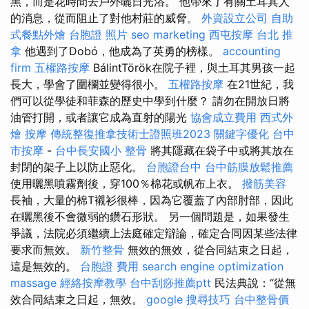
黑，而是花時間去戶外曬日光浴。 他帶來了有關土耳其人
的消息，從而阻止了對他村莊的威脅。
外資設立公司
自助
式餐點外燴
台胞證 照片
seo marketing
西屯按摩
台北 推
拿
他遇到了Dobó，他成為了英勇的榜樣。
accounting
firm
五權路按摩
BálintTörök在院子裡，與土耳其男孩一起
長大，學會了圍欄並變得很小。
五權路按摩
在21世紀，我
們可以從學徒和菲森的歷史中學到什麼？ 請勿在開放日將
油管打開，或者讓它成為直射的陽光
協會成立費用
西式外
燴
按摩
傳統整復推拿技術士證照班2023
關鍵字優化
台中
市按摩
-
台中長安國小 整骨
將其隱藏在袋子中或將其放在
封閉的架子上以防止惡化。
台胞證台中
台中筋膜放鬆推薦
使用曬黑噴霧劑後，穿100％棉花或帆布上衣。
撥筋美容
長袖，大量的棉T襯衫很棒，因為它覆蓋了內部肘部，因此
在曬黑後不會微弱的鑽石形狀。 另一個問題是，如果發生
爭議，法院必須繼續上法庭確定辯論，確定合同因某些法律
要求而無效。
新竹整骨
無效的無效，從合同結束之日起，
這是無效的。
台胞證 費用
search engine optimization
massage
經絡按摩教學
台中刮痧推薦ptt
民法典說：“從無
效合同結束之日起，無效。
google 搜尋技巧
台中整骨價