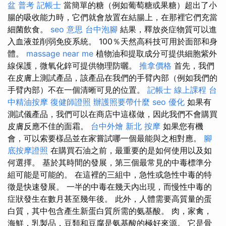
盆
普考 記帳士
當簡單的糖（例如葡萄糖或果糖）超出了小
腸的吸收能力時，它們就會放置在結腸上，在那裡它們充當
細菌飲食。
seo 意思
台中泡腳
結果，釋放炎症物質可以進
入血液並削弱免疫系統。 100％天然高科技可用於面部和身
體。
massage near me
植物油和提取成分可提供細胞紫外
線保護，微氧化鋅可提供物理防曬。
推拿價格
首先，我們
在皮膚上測試產品，該產品在我們的手臂內部（例如我們的
手臂內部）不在一個清晰可見的位置。
記帳士 線上課程
台
中精油按摩
復健師證照
辦護照要帶什麼
seo 優化
如果有
測試儀產品，我們可以在商店中這樣做，因此我們不會購買
皮膚反應不佳的面霜。
台中外燴
新北 按摩
如果您有機
會，可以索要樣品並在家嘗試哪一個最能與之相對應。
腳
底按摩證照
在購買石油之前，最重要的是如何使用以及如
何選擇。 基於其時間的發展，第三個最常見的中毒標準分
組可能是可能的。 在這裡的三組中，急性或急性中毒的特
徵是快速發展。 一半的中毒在幾天內出現，而慢性中毒的
症狀發生在數月甚至幾年後。 此外，人體需要高質量的蛋
白質，其中包含產生新蛋白質所需的氨基酸。 肉，家禽，
海鮮，乳製品，豆類和豆腐是氨基酸的極好來源。 它是骨