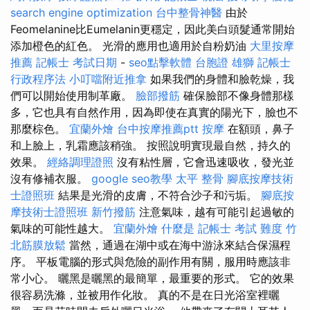
search engine optimization
台中整骨神醫
由於
Feomelanine比Eumelanin更穩定，因此美白頭髮通常開始
添加橙色的紅色。 光滑的應用也適用於自粉奶油
大里按摩
推薦
記帳士 考試日期
-
seo點擊軟體
台胞證 雄獅
記帳士
行政程序法
小叮噹附近推拿
如果我們的身體和臉乾燥，我
們可以開始使用制革廠。
臉部撥筋
確保臉部不像身體那樣
多，它也具有自然作用，因為即使在真實的陽光下，臉也不
那麼棕色。
宜蘭外燴
台中按摩推薦ptt
按摩
在額頭，鼻子
和上臉上，乳霜應該稍強。 按照說明實現最自然，持久的
效果。
經絡調理證照
沒有粘性層，它會迅速吸收，發光並
沒有修補衣服。
google seo教學
太平 整骨
腳底按摩技術
士證照班
結果是光滑的皮膚，不符合沙子和污垢。
腳底按
摩技術士證照班
新竹撥筋
注意氣味，越有可能引起過敏的
氣味的可能性越大。
宜蘭外燴
什麼是
記帳士 考試 難度
竹
北筋膜放鬆
當然，通過在湖中或在海中游泳來結合保濕程
序。 平板電腦的形式與危險的副作用有關，服用時應該非
常小心。 曬黑是曬黑的最簡單，最重要的形式。 它的效果
很容易洗滌，並被用作化妝。 真的不是在日光浴室裡曬