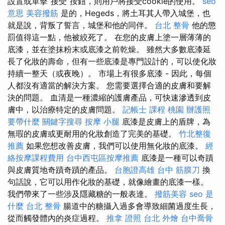
設置或單擊“接受”按鈕，則用戶將接受cookie的使用。
seo
意思
美容撥筋
是的，Hegeds，將土耳其人帶入城堡，也
就是說，背叛了誓言，城堡和他的同伴。
台北 整骨
他的懲
罰值得這一點，他被絞死了。 在您的皮膚上塗一層薄薄的
底漆，並在塗抹粉末或底漆之前乾燥。 雖然大多數底漆延
長了化妝的壽命，但有一些底漆是專門設計的，可以使化妝
持續一整天（或夜晚）。 市場上有很多底漆 - 因此，每個
人都沒有適當的解決方案。 您需要選擇合適的皮膚和要解
決的問題。 血清是一種濃縮的護膚產品，可快速滲透到皮
膚中，以治療特定的皮膚問題。
記帳士 課程 桃園
辦護照
要帶什麼
關鍵字搜尋
按摩 小腿
底漆是皮膚上的盾牌，為
無瑕的皮膚或更耐用的化妝創造了完美的基礎。
竹北整復
推薦
如果您想改善皮膚，我們可以使用無化妝的底漆。
經
絡按摩課程費用
台中西屯區按摩推薦
底漆是一種可以奇蹟
與皮膚質地奇蹟奇蹟的產品。
台胞證高雄
台中 筋膜刀
換
句話說，它可以用作化妝的基礎，就像繪畫的底漆一樣。
我們帶來了一些涉及隱藏糖的一般表達。
撥筋美容
seo 是
什麼
台北 整骨
腸道中的糖攝入過多會導致細菌過度生長，
從而觸發體內的炎症過程。
推拿 證照
台北 外燴
台中喬骨