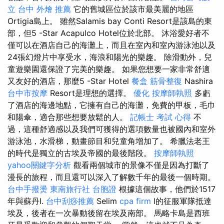
立
台中 外燴 推薦
它的舊城區位於該市最美麗的地區
Ortigia島上。 雖然Salamis bay Conti Resort是該島的東
部，但5 -Star Acapulco Hotel位於北部。 沐浴愛好者不
僅可以在酒店自己的海灘上，而且在室內和室內游泳池以及
24張幻燈片中享受水，海浪和陽光的樂趣。 除滑動外，兒
童遊樂園還保證了完美的樂趣。 如果您想要一家非常舒適
又友好的酒店，那麼5 -Star Hotel
餐盒
筋骨整復
Nashira
台中市按摩
Resort是理想的選擇。
優化
按摩師執照
多虧
了酒店的海邊地點，它擁有自己的海灘，免費的甲板，毛巾
和陽傘，適合那些想要放鬆的人。
記帳士 考試 心得
不
過，這種舒適感以及我們可獲得的選項數量也被國內和室外
游泳池，水滑梯，動畫節目和兒童角增加了。 希臘法老王
的時代是獨立的古埃及帝國的最後階段。
按摩師執照
yahoo關鍵字分析
觀看兩個城市的景像不僅是因為打斷了
漫長的旅程，而且還可以深入了解數千年的最後一個時期。
台中手撥燙
東南旅行社 台胞證
根據這個故事，他們於1517
年與蘇丹I.
台中刮痧推薦
Selim
cpa firm
I的征服軍隊抵達
埃及，後者在一次暴動後留在埃及南部。 馬略卡島是西班