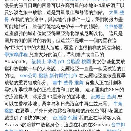
漫長的節目日期的困難可以在高質量的本地3-4星級酒店以
及沙漠之旅中放鬆，這是質量最佳和舒適的旅館。
大里 整
骨
在我們的旅途中，與當地合作夥伴一起，我們將努力盡
可能地旅行，並儘可能地為您帶來一生的體驗。
台中舒壓
這座優雅的城市位於亞得里亞海北部威尼斯以北。 這只是
圖片右側的圖片的右側，但這並不是唯一一個內置在這
條“巨大”河中的大型人造船，覆蓋了也很糟糕的新建築物。
學按摩課程
兒童友好的酒店，帶幻燈片或自己的
Aquapark。
記帳士 準備 ptt
台胞證 桃園
對於那些想要放
鬆和放鬆數十年的人來說，克羅地亞一直是一個受歡迎的目
的地。
seo公司
撥筋 新竹縣竹北市
在克羅地亞度假是夏季
放鬆的重要組成部分。
臺中 整骨 推薦
有些人正在計劃和
尋找冬季或早春的正確道路和目的地。 這項運動由25米的
游泳池提供，沐浴是90厘米深的游泳池。
記帳士 查詢
您
可以在香檳泳池，桑拿島和日光浴室中再生並充電。
牛角
撥筋
在夏季，戶外日光浴露台和陰暗的綠色空間和花園遊
戲提供了愉快的時光。
台胞證 代辦
我們正在等待客人從
Szarvas的喧囂中放鬆身心，這是在我們在Szarvas
台中排