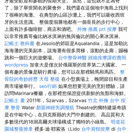
牙最受歡迎和參觀的假期天堂。 當然，這也就不足為奇
了，除了舉世聞名的聚會外，我們還在這個地中海島上找到
了很棒的海灘。 在典型的山區沙灘上，我們可以吸收西班
牙的生活意識。 整個度假勝地都有一個長長的步行中心，
上面有許多咖啡館，商店和酒吧。
外燴 推薦 ptt
按摩
我可
以非常推薦哥倫比納冰淇淋的無與倫比的開心果冰淇淋。
記帳士 教科書
在Jesolo的郊區是Aqualandia，這是加勒比
海海灘的完美副本，該海灘有很多滑梯，滾動的走廊，蹦極
跳和一個巨大的遊樂場。
台中整骨神醫
經絡按摩課程費用
wordpress
加拿大是僅次於俄羅斯的世界第二大國家。 一
個有趣的景像是騎行農場，您可以在那裡騎馬和馬匹。
整
骨院的奇妙經歷
天母 整復
在小型廣場上，晚間節目和生產
商市場被舉行。
seo行銷
如果您想要完美的烹飪體驗，請
訪問Marinara餐廳，在那裡您保證提供新鮮的魚類和海鮮。
記帳士 書
2011年，Szarvas，Szarvas
竹北 外燴
台中 按
摩 整骨
Water
顏面神經失調撥筋
Theatre的獨特建築奇蹟
是在中歐中心，在貝克斯縣的大門中創建的。 高品質和大
多數現代的18洞高爾夫球場構成了獨特的小綠島。
明道花
園城整復推拿
裡多·迪·耶索洛（Lido
台中肩頸按摩
di
台中