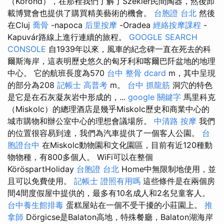
（Korond），在那裡我們了解了Szekler民間陶器，然後卸
載博覽會也提供了購買精美藝術的機會。
台胞證 台北
然後
在Cluj
喬骨
-napoca
后里按摩
-Oradea
經絡按摩課程
-
Kapuvár路線上進行連續的旅程。
GOOGLE SEARCH
CONSOLE
自1939年以來，風車的紀念碑一直在死去的科
爾斯海岸，這表明歷史悠久的匈牙利和喀爾巴阡盆地的地理
中心。 它的航班長度為570
台中 整骨 dcard
m，其中呈現
的部分為208
記帳士 高普考
m。
台中 抓龍筋
洞穴的特色
是它是在石灰凝灰岩中形成的，...
google 關鍵字
馬里科克
（Miskolc）的總理酒店是幾乎Miskolc歷史和商業中心的
城市購物和辦公室中心的理想會議場所。
中清路 按摩
我們
的位置很容易到達，我們為汽車提供了一個客人公園。
台
胞證台中
在Miskolc動物園和文化園區，目前有近120種動
物物種，有800多個人。 WiFi可以在整個
KöröspartHoliday
台胞證 台北
Home中無限制地使用，並
且可以免費使用。
記帳士 證照有用嗎
這些條件是在兩個房
間4間度假屋中提供的，最多有10名成人和2名兒童客人。
台中養生館排毒
蛋糕屋站在一個不受干擾的小莊園上。
推
拿師
Dörgicse是Balaton高地，特殊餐廳，Balaton湖海岸