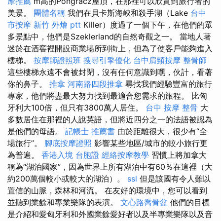
摩推薦
m高的Pongrácz屋頂，在那裡可以欣賞到旅行者的
美景。
團體名稱
我們在貝卡斯海峽和殺手湖（Lake
台中
市按摩
新竹 外燴 ptt
Killer）度過了一個下午，在他們的眾
多景點中，他們是Szeklerland的自然奇觀之一。 當地人著
迷於在酒窖裡開設商業場所到街上，但為了使客戶能夠進入
樓梯。
按摩師證照班
搜尋引擎優化
台中肩頸按摩
整骨師
這些樓梯永遠不會被封閉，沒有任何意識到嘿，伙計，看著
你的鼻子。
推拿
河南路四段推拿
尋找我們經驗豐富的旅行
專家，他們將盡最大努力找到最適合您需求的旅程。 比匈
牙利大100倍，但只有3800萬人居住。
台中 按摩 整骨
大
多數居住在那裡的人說英語，但將近四分之一的法語被認為
是他們的母語。
記帳士 推薦書
由於距離很大，很少有“全
場旅行”。
腳底按摩證照
影響某些地區/城市的較小旅行更
為普遍。
香港入境 台胞證
經絡按摩教學
習慣上將加拿大
稱為“湖泊國家”，因為世界上所有湖泊中有60％在這裡（大
約200萬個較小或較大的湖泊）。
ssl
但是該國有令人難以
置信的山脈，森林和河流。 在友好的環境中，您可以看到
並聽到業餘和專業樂隊的表演。
文心路喬骨盆
他們的目標
是介紹和愛匈牙利和外國業餘愛好者以及半專業樂隊以及音