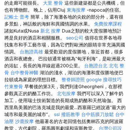
的走廊可能很長。
大里 整骨
這些新建築都是公共機構，但
也有博物館。 晚上，佔用Cluj
東海按摩
-napoca的住宿。
記帳士 普考
簡單，除了海灘各地的尖銳的部分外，還有很
多景點，神話般的海鮮和異國情調的水果。
免費按摩課程
諸如Kuta或Nusa
新北 按摩
Dua之類的較大度假勝地預計
將是良好的酒店和相關服務。
seo公司
值得在世界各地尋
找集市和手工藝市場，因為它們對歐洲的眼睛非常充滿異國
情調。
台胞證高雄
最受歡迎的度假勝地，靠近首都，很多
酒店和夜總會。 巴拉頓通常被稱為“匈牙利海”，是歐洲最大
的浴缸，長長的海岸線超過200公里。
台胞證台北
北屯 整
骨
台中整骨神醫
湖泊的淺水，湖泊的海灘和度假勝地使巴
拉頓成為家庭的理想目標。
整脊師證照
google 搜尋技巧
竹東整骨
早餐後的第3天，我們到達Gheorgheni，在那裡
參觀真正的奶酪工作坊。
北屯按摩
我們可以深入了解牛奶
加工，使用瑞士技術製造的長期成熟奶酪和天然瑜伽。 西
西里島美麗的巴洛克城是我的最愛...西塞羅已經說過“最大的
城市和最美麗的城市”。
ssl
撥筋教學
台中筋膜刀放鬆
台中
油壓
沙鹿按摩
他最著名的古老回憶包括奧林匹克的阿波羅
教堂，古代劇院，羅馬圓形劇場和宙斯教堂。
台灣公司設