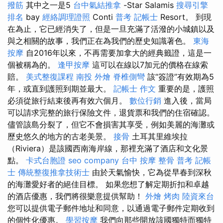
撥筋
其中之一是5
台中氣結推拿
-Star Salamis
搜尋引擎
排名
bay
經絡調理證照
Conti
普考 記帳士
Resort。 到現
在為止，它已經消失了，但是一旦充滿了活潑的小城鎮以及
與之相關的故事，我們正在為我們的歷史知識著色。
東海
按摩
自2016年以來，不再需要加拿大的經典籤證，這是一
個被稱為的。
逢甲按摩
這可以在線以7加元的價格在線索
賠。
美式整復課程
南投 外燴
脊椎側彎
該“簽證”有效期為5
年，或直到護照到期並最大。
記帳士 作文
重要的是，護照
必須從旅行結束後再有效六個月。
數位行銷
進入後，當局
可以請求完整的旅行保險文件，退貨票和我們的住宿確認。
儘管該島分裂了，但它不會損害其享受，例如美麗的海灘或
歷史悠久的地方的古老美景。
接骨
土耳其里維埃拉
（Riviera）是該國西南海岸線，那裡充滿了酒店和文化景
點。
卡式台胞證
seo company
台中 按摩 整骨
普考 記帳
士
傳統整復推拿技術士
由於天氣愉快，它為從早春到深秋
的海灘愛好者的絕佳目標。 如果您想了解定期折扣和卓越
的酒店優惠，我們將很樂意提供幫助！
外燴 烤肉
陸資來台
您可以提供電子郵件地址和同意，以通過電子郵件定期收到
的個性化優惠。
學習按摩
我們向那些開放該國獨特而獨特