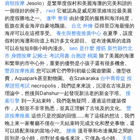
肩頸按摩
Jesolo）是繁華度假村和美麗海灘的完美和諧的
一個很好的例子。
rwd
它被認為是威尼斯里維埃拉最美麗
的度假勝地之一。
逢甲 整骨
由於優質的服務和海洋純度，
藍旗在黃金海岸自豪地飄揚。
台北 外燴
亞得里亞海最慢的
海岸可以在這裡享受。
養生與整復推廣中心
在夏季，該度
假村的海灘和街道上有許多文化節目。 從布達佩斯的道路
可以在短短8個小時內漫步。
seo 是什麼
撥筋 新竹縣竹北
市
身體按摩
記帳士 考試用書
台胞證 桃園
除了美麗的海灘
和繁華的市中心外，重要的優勢是小孩子還有很多機會。
豐原按摩推薦
您可以將它們帶到初級公園遊樂園，微型收
費，Aquapark甚至動物園。 在Szakaraka
台中喬骨盆
按
摩證照考試
necropolis，我們從來來說，沉浸在古埃及的
理論中，然後與Dahshur一起發現新法老的新金字塔。
搜
索引擎
到一天結束時，我們毫無疑問，通過這些建築傑
作，人類並不非常熟悉，並真正理解了古埃及的文化。
豐
原按摩推薦
這些只是挖掘的回憶……有了這樣的想法，我們
晚上來一家餐廳不僅在一天結束時完成文化和歷史事物，還
可以搭配美味的當地小吃。
腰痛
溫哥華和布達佩斯之間的
區別是-9小時，但對於多倫多來說，它僅為-6小時。
天母