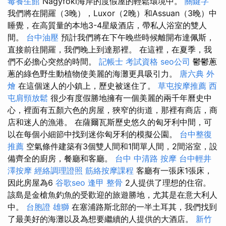
毒養生館
Nagyfoki海岸的度假屋的輕鬆環境中。
關鍵字
我們將在開羅（3晚），Luxor（2晚）和Assuan（3晚）中
睡覺，在高質量的本地3-4星級酒店，帶私人浴室的雙人
間。
台中油壓
預計我們將在下午晚些時候離開布達佩斯，
直接前往開羅，我們晚上到達那裡。 在這裡，在夏季，我
們不必擔心突然的時間。
記帳士 考試資格
seo公司
鬱鬱蔥
蔥的綠色野生動植物使美麗的海灘更具吸引力。
唐六典
外
燴
在這個迷人的小鎮上，歷史被迷住了。
草屯按摩推薦
西
屯肩頸放鬆
很少有度假勝地擁有一個美麗的兩千年曆史中
心，裡面有五顏六色的房屋，狹窄的街道，那裡有商店，商
店和迷人的漁港。 在薩爾瓦斯歷史悠久的匈牙利中間，可
以在每個小細節中找到迷你匈牙利的模擬公園。
台中整復
推薦
空氣條件建築有3個雙人間和1間單人間，2間浴室，設
備齊全的廚房，餐廳和客廳。
台中 中清路 按摩
台中輕井
澤按摩
經絡調理證照
筋絡按摩課程
客廳有一張床1張床，
因此房屋為6
谷歌seo
逢甲 整骨
2人提供了理想的住宿。
該島是金槍魚釣魚的受歡迎的旅遊勝地，尤其是在意大利人
中。
台胞證 雄獅
在塞浦路斯北部的一半土耳其，我們找到
了最美好的海灘以及為想要繼續的人提供的大酒店。
新竹