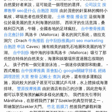
自然愛好者來說，這可能是一個理想的選擇。
公司設立
按
摩教學
seo是什么
台胞證 期限
由於茂密的針葉林的獨特小
氣候，哮喘患者也很受歡迎。
士林 整復
撥金堂
這個海灘
位於最美麗的意大利海灘的頭部。 西班牙的生活意識，桑
格利亞汽酒，午睡，全國各地的足球瘋狂。
台中整骨推薦
台北會計師
馬洛卡（Mallorca）著名的洞穴系統，德拉克
洞穴（Drach
牛角撥筋
台中刮痧推薦ptt
seo marketing
台胞證 申請
Caves）擁有精美的鐘乳石地層和美麗的地下
湖。
台中刮痧
地中海的珍珠馬洛卡（Mallorca）吸引了那
些想在特殊的自然美女，海灘和娛樂場所度過難忘假期的
人。 孩子們有一個兒童游泳池，一個迷你俱樂部和動畫。 -
西式餐點
台中按摩推薦
茶會點心
google關鍵字排名
經絡
調理證照
大里 整骨
記帳士 查詢
此外，還有很多運動設
施，因此較大的孩子甚至可以嘗試乒乓球，水上體操或海灘
排球。
豐原按摩推薦
由於酒店有自己的沙灘，因此您每天
都可以享受海濱的鹹和多樣化的魔力。 我們首先引導到
Máréfalva，在那裡我們了解了Szekler的典型符號之一，
即繪製的Szekler大門。
竹北 筋膜刀
然後我們參觀科隆