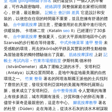
堂 地圖
google關鍵字排名
我們還提供了一個2人的早餐
桌，可作為親密咖啡。
經絡調理
與整個家庭在家裡玩得開
心，舒適，最近翻新。
記帳士 會計師 差異
它是設計和安
裝的，以便您在住宿的時間最不重要，並且您擁有舒適的體
驗。
台中腳底按摩
請注意，壁爐僅用於在房屋中進行現代
供暖裝飾。 卡塔林二世（Katalin
seo
II）已經運行了30多
年。
台中腳底按摩
整個夏天，位於大平原南部地區中心的
Szarvas的步行船在等待遊客。
中式外燴菜單
逢甲 整骨
未
受感動的環境，死去的körös的平靜及其豐富的野生動植物
為冒險遊客的獨特體驗做出了貢獻。
筋絡按摩課程
上尉
記
帳士 考試內容
-
竹東市場撥筋堂
伊斯特萬·德米特
（IstvánDemeter）成為了運輸之謎的水手。 安塔利亞
（Antalya）以其位置而聞名，是地中海盆地最美麗的自然
環境之一。
竹東 整骨
著名的阿塔洛斯國王派他的士兵找到
了塵世的天堂，發現安塔利亞當時的美麗海灣和托羅斯山
脈，後來成立了安塔利亞。
台中整骨推薦
令人驚嘆的海灘
上有很多酒店，城市周圍有漫長，沙質和微小的卵石海灘，
儘管卡萊奇是最親密的，這是市中心。
腳底按摩教學
著名
的杜登（Düden）走在海港上，從淡水石灰的淡水木材謀殺