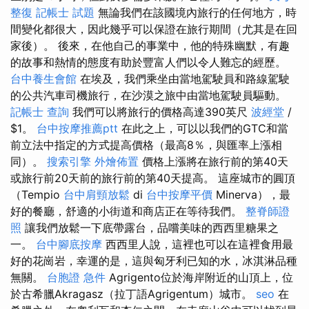
整復
記帳士 試題
無論我們在該國境內旅行的任何地方，時
間變化都很大，因此幾乎可以保證在旅行期間（尤其是在回
家後）。 後來，在他自己的事業中，他的特殊幽默，有趣
的故事和熱情的態度有助於豐富人們以令人難忘的經歷。
台中養生會館
在埃及，我們乘坐由當地駕駛員和路線駕駛
的公共汽車司機旅行，在沙漠之旅中由當地駕駛員驅動。
記帳士 查詢
我們可以將旅行的價格高達390英尺
波經堂
/
$1。
台中按摩推薦ptt
在此之上，可以以我們的GTC和當
前立法中指定的方式提高價格（最高8％，與匯率上漲相
同）。
搜索引擎
外燴佈置
價格上漲將在旅行前的第40天
或旅行前20天前的旅行前的第40天提高。 這座城市的圓頂
（Tempio
台中肩頸放鬆
di
台中按摩平價
Minerva），最
好的餐廳，舒適的小街道和商店正在等待我們。
整脊師證
照
讓我們放鬆一下底帶露台，品嚐美味的西西里糖果之
一。
台中腳底按摩
西西里人說，這裡也可以在這裡食用最
好的花崗岩，幸運的是，這與匈牙利已知的水，冰淇淋品種
無關。
台胞證 急件
Agrigento位於​​海岸附近的山頂上，位
於古希臘Akragasz（拉丁語Agrigentum）城市。
seo
在