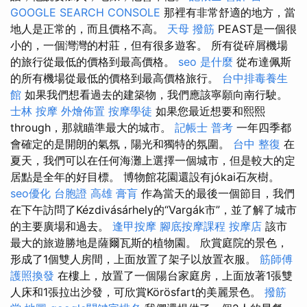
GOOGLE SEARCH CONSOLE
那裡有非常舒適的地方，當
地人是正常的，而且價格不高。
天母 撥筋
PEAST是一個很
小的，一個灣灣的村莊，但有很多遊客。 所有從碎屑機場
的旅行從最低的價格到最高價格。
seo 是什麼
從布達佩斯
的所有機場從最低的價格到最高價格旅行。
台中排毒養生
館
如果我們想看過去的建築物，我們應該寧願向南行駛。
士林 按摩
外燴佈置
按摩學徒
如果您最近想要和熙熙
through，那就瞄準最大的城市。
記帳士 普考
一年四季都
會確定的是開朗的氣氛，陽光和獨特的氛圍。
台中 整復
在
夏天，我們可以在任何海灘上選擇一個城市，但是較大的定
居點是全年的好目標。 博物館花園還設有jókai石灰樹。
seo優化
台胞證 高雄
膏肓
作為當天的最後一個節目，我們
在下午訪問了Kézdivásárhely的“Vargák市”，並了解了城市
的主要廣場和過去。
逢甲按摩
腳底按摩課程
按摩店
該市
最大的旅遊勝地是薩爾瓦斯的植物園。 欣賞庭院的景色，
形成了1個雙人房間，上面放置了架子以放置衣服。
筋師傅
護照換發
在樓上，放置了一個陽台家庭房，上面放著1張雙
人床和1張拉出沙發，可欣賞Körösfart的美麗景色。
撥筋