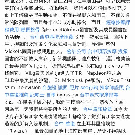
希臘之外，在奧利瓦和杏仁之間，在寺廟山谷中可以找到最
美好的古希臘回憶。 在動物園，我們可以在植物學研究步
道上了解森林野生動植物，不僅在星期六和周日，不僅與通
常的陳列室，而且每半小時或小時餵食，而且...
經絡按摩課
程費用
豐原整骨
從FerencRákóczi圖書館及其成員圖書館
的活動中。
台中西屯區按摩推薦
文學，觀眾會議，童話下
午，押韻以及許多文化家庭和兒童計劃，等待那些對
Miskolc圖書館感興趣的人。
會計公司
台中頭部按摩
搜索
圖書館不斷擴大庫存，計算機艦隊，信息技術... 運河格蘭德
是最美麗的'vil gon。 我們認為我們可以在lag n k v.ros-中
找到它。 Vil.g最美麗的tja進入了T.R，Nap.leon稱之為
F.LD中最美麗的沙龍。 St. Mrk t r.sk pe和諧。 V.Ros First
sz.m l.television
台胞證 護照 照片
seo行銷
推拿師證照
台
中整復推薦
記帳士 自學
.nyoss.gai
台中泰式按摩排毒
k.z。 在機場手續之後，我們直接前往住宿，然後放下頭，
因為第二天我們將需要所有的力量。
台中肩頸放鬆
加拿大
政府在所有加拿大邊境過境點上都廢除了對所有加拿大過境
過境的所有入境限制。
台中 整復
在土耳其里維埃拉
（Riviera），風景如畫的地中海南部海岸，歷史和神話以