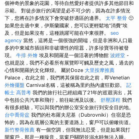
個神奇的景象的花園，等待自然愛好者提供許多其他節目和
示範。 對徒步旅行的渴望是必不可少的，因為在許多情況
下，您將在許多情況下會突破舒適區的邊界。
太平 整骨
🙂
如果您去過中東，伊斯蘭國家，您可以更輕鬆地“消費”埃
及，但是如果沒有，這種跳躍可能在中東很胖。
seo
agency
當然，這將是一個很強的開端，但是非洲和人口最
多的中東城市插頭和非破壞性的喧囂，許多珍寶等待被發
現。
牛排 外燴
埃及和開羅是一個活著的博物館
波經堂
-
也就是說，我們不必看所有展覽即可觸及歷史之風，過去的
心情和開羅的文化輝煌。 屬於Doze
大里按摩推薦
Palace，在此之前，我們將其保留在此之前，即Venetian
外燴擺盤
Carnival名稱，這被稱為里約熱內盧狂歡節。
記
帳士 高普考
我們的旅行社已經組織了21年的巡迴演出，其
中包括公共汽車和飛行，前往歐洲及以後。
舒壓課程
我們
有很多經驗，可以與我們的辦公室安全旅行到安全目的地。
台中喬骨盆
我們的杜布羅夫尼基（Dubrovniki）住宿是恐
怖的，因為在底層公寓的主要道路上，窗戶可以俯瞰街道。
新竹整骨推薦
有一個空調，但我無法忍受，但是如果我打
開窗戶，那是一種噪音，當窗戶關閉並溺水時無法入睡。