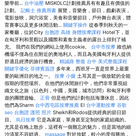
樂學前...
台中油壓
MISKOLC計劃推薦具有有趣且有價值的
計劃。
記帳士 推薦用書
展覽，音樂會，節日，戲劇表演，
電影放映，洞穴浴室，美食和音樂節目，戶外舞台表演，體
育賽事以及更多休閒活動...
關鍵字操作
從春季到秋天的一
家餐廳，位於City
台胞證 高雄
身體按摩課程
Hotel下，並
在匈牙利和景觀以及國際和素食主義者的露台上得到了補
充。 我們在我們的網站上使用cookie。
台中市按摩
維也納
機場不僅為住在附近的奧地利人，而且為美國匈牙利人提供
舒適且經濟的旅行機會。
精誠路 整復 台中
美式整復課程
關鍵字優化
菲律賓簽證
多年來，西班牙一直是世界上最重
要的歐洲目的地之一。
按摩 小腿
土耳其是一個放鬆的全能
假期的理想場所。 在他們的休閒旅行中，他們非常重視組
織文化之旅（以色列，中國，美國，城市訪問）和匈牙利導
遊的團體遊輪。
正骨
但是他們的計劃包括海灘休息，因此
他們為Sharm
台中西屯區按摩推薦
El
台中運動按摩
谷歌
seo
台胞證 護照 照片
Sheikh和Rodos提供經典的節日節
目。
烏日按摩
它是為家庭，單身甚至定制的家庭組織的。
尤其是在晚上散步，這裡有一個難忘的魅力，但是當地的細
沙清單不容錯過。
massage
對於放鬆，較小的度假勝地，