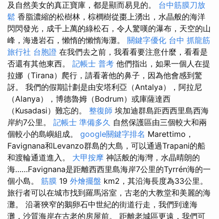
及自然美女的真正寶庫，都是顯而易見的。
台中筋膜刀放
鬆
香脂濃縮的松樹林，棕櫚樹從棗上湧出，水晶般的海洋
閃閃發光，成千上萬的綠松石，令人驚嘆的瀑布，天空的山
峰，海邊岩石，懶惰的懶惰海灘。
關鍵字優化
台中 抓龍筋
旅行社 台胞證
在我們去之前，我看看要注意什麼，看看是
否還有其他東西。
記帳士 普考
他們指出，如果一個人在提
拉娜（Tirana）爬行，請看著他的鼻子，因為他會感到驚
訝。 我們的假期計劃是由安塔利亞（Antalya），阿拉尼
（Alanya），博德魯姆（Bodrum）或庫薩達西
（Kusadasi）難忘的。
整復師
埃加迪群島距西西里島西海
岸約7公里。
記帳士 準備多久
自然保護區由三個較大和兩
個較小的島嶼組成。
google關鍵字排名
Marettimo，
Favignana和Levanzo群島的大島，可以通過Trapani的船
和渡輪通道進入。
大甲按摩
神話般的海灣，水晶晴朗的
海……Favignana是距離西西里島海岸7公里的Tyrrén海的一
個小島。
筋膜
19
外燴擺盤
km2，其沿海長度為33公里。
旅行者可以在城市找到羅馬浴室，古老的大教堂和美麗的海
灘。 沿著狹窄的鵝卵石中世紀的街道行走，我們到達海
灘，沙質海岸在古老的房屋前。 距離老城區更遠，我們可