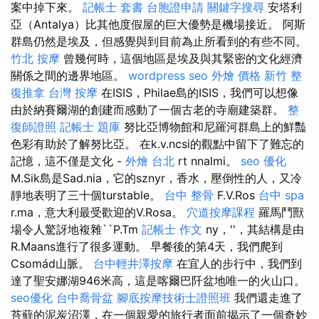
案中掉下來。
記帳士 套書
台胞證申請
關鍵字搜尋
安塔利
亞（Antalya）比其他度假屋的巨大優勢是機場接近。 阿斯
群島仍然是埃及，但感覺與到目前為止所看到的有些不同。
竹北 按摩
曾幾何時，這個地區是埃及與其緊密的文化經濟
關係之間的邊界地區。
wordpress seo
外燴 價格
新竹 整
復推拿
台灣 按摩
在ISIS，Philae島的ISIS，我們可以想像
由於納賽爾湖的創建而感動了一個古老的寺廟建築群。
整
復師證照
記帳士 題庫
努比亞博物館和尼羅河群島上的鮮豔
色彩有助於了解努比亞。 在k.v.ncsi的觀點中留下了難忘的
記憶，這不僅是文化 -
外燴 台北
rt nnalmi。
seo 優化
M.Sik島是Sad.nia，它的sznyr，香水，壓倒性的人，又冷
靜地表明了三十個turstable。
台中 整骨
F.V.Ros
台中 spa
r.ma，意大利最受歡迎的V.Rosa。
穴道按摩課程
羅馬鬥獸
場令人驚訝地複雜``P.Tm
記帳士 作文
ny，''，其結構是由
R.Maans進行了很多運動。 早餐後的第4天，我們爬到
Csomád山脈。
台中輕井澤按摩
在宜人的步行中，我們到
達了聖安娜湖946米高，這是喀爾巴阡盆地唯一的火山口。
seo優化
台中喬骨盆
腳底按摩技術士證照班
我們還走進了
苔蘚的泥炭沼澤，在一個親愛的旅行者面前揭示了一個奇妙