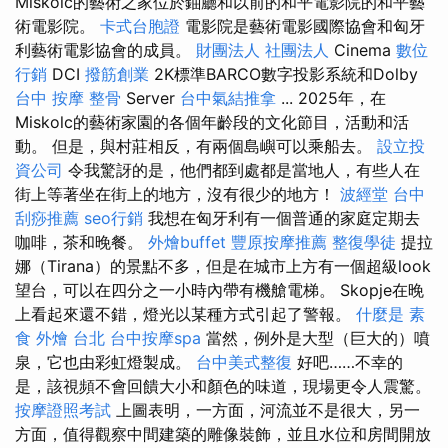
Miskolc的藝術之家位於鈾廳和以前的和平電影院的和平藝
術電影院。
卡式台胞證
電影院是藝術電影國際協會和匈牙
利藝術電影協會的成員。
財團法人 社團法人
Cinema
數位
行銷
DCI
撥筋創業
2K標準BARCO數字投影系統和Dolby
台中 按摩 整骨
Server
台中氣結推拿
... 2025年，在
Miskolc的藝術家園的各個年齡段的文化節目，活動和活
動。 但是，與村莊相反，有兩個島嶼可以乘船去。
設立投
資公司
令我驚訝的是，他們都到處都是當地人，有些人在
街上等著坐在街上的地方，沒有很少的地方！
波經堂
台中
刮痧推薦
seo行銷
我想在匈牙利有一個普通的家庭定期去
咖啡，茶和晚餐。
外燴buffet
豐原按摩推薦
整復學徒
提拉
娜（Tirana）的景點不多，但是在城市上方有一個超級look
望台，可以在四分之一小時內帶有機艙電梯。 Skopje在晚
上看起來還不錯，燈光以某種方式引起了警報。
什麼是
素
食 外燴 台北
台中按摩spa
當然，例外是大型（巨大的）噴
泉，它也由彩虹燈製成。
台中美式整復
好吧……不幸的
是，該視頻不會回饋大小和顏色的味道，現場更令人震驚。
按摩證照考試
上圖表明，一方面，河流並不是很大，另一
方面，值得觀察中間建築的雕像裝飾，並且水位和房間開放