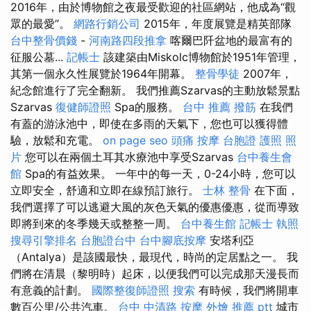
2016年，由於博物館之夜最受歡迎的社區網站，他成為“觀
眾的最愛”。
網路行銷公司
2015年，年度展覽是精英部隊
台中整骨價錢
-
河南路四段推拿
喀爾巴阡盆地的最富有的
征服公墓...
記帳士
該建築由Miskolc博物館於1951年管理，
其第一個永久性展覽於1964年開幕。
整骨學徒
2007年，
紀念館進行了完全翻新。 我們推薦Szarvas的主動放鬆景點
Szarvas
復健師證照
Spa的服務。
台中 推薦 撥筋
在我們
有蓋的游泳池中，即使在多雨的天氣下，您也可以獲得體
驗，放鬆和充電。
on page seo
頭痛 按摩
台胞證 護照 照
片
您可以在兩個土耳其水療池中享受Szarvas
台中養生會
館
Spa的有益效果。 一年中的每一天，0-24小時，您可以
立即安全，舒適和立即在線預訂旅行。
士林 整骨
在下面，
我們選擇了可以逃避大風的灰色天氣的優惠優惠，從而導致
即將到來的冬季幾天或整整一周。
台中養生館
記帳士 執照
搜尋引擎排名
台胞證台中
台中腳底按摩
安塔利亞
（Antalya）是該國最快，最現代，時尚的定居點之一。 我
們將在清晨（黎明時）起床，以便我們可以完成那天漫長而
有意義的計劃。
國際整復師證照
搜索
有時候，我們將開車
數百公里/公共汽車。
台中 中清路 按摩
外燴 推薦 ptt
城市