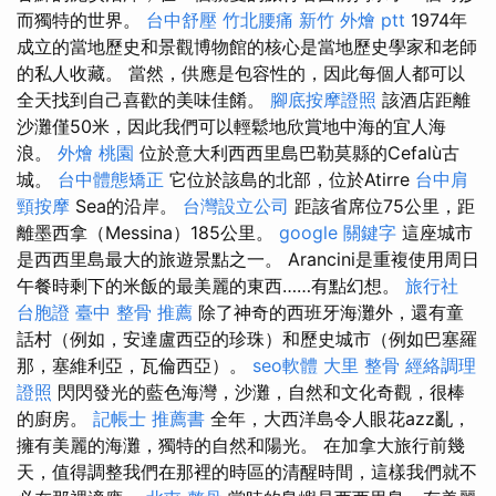
而獨特的世界。
台中舒壓
竹北腰痛
新竹 外燴 ptt
1974年
成立的當地歷史和景觀博物館的核心是當地歷史學家和老師
的私人收藏。 當然，供應是包容性的，因此每個人都可以
全天找到自己喜歡的美味佳餚。
腳底按摩證照
該酒店距離
沙灘僅50米，因此我們可以輕鬆地欣賞地中海的宜人海
浪。
外燴 桃園
位於意大利西西里島巴勒莫縣的Cefalù古
城。
台中體態矯正
它位於該島的北部，位於Atirre
台中肩
頸按摩
Sea的沿岸。
台灣設立公司
距該省席位75公里，距
離墨西拿（Messina）185公里。
google 關鍵字
這座城市
是西西里島最大的旅遊景點之一。 Arancini是重複使用周日
午餐時剩下的米飯的最美麗的東西……有點幻想。
旅行社
台胞證
臺中 整骨 推薦
除了神奇的西班牙海灘外，還有童
話村（例如，安達盧西亞的珍珠）和歷史城市（例如巴塞羅
那，塞維利亞，瓦倫西亞）。
seo軟體
大里 整骨
經絡調理
證照
閃閃發光的藍色海灣，沙灘，自然和文化奇觀，很棒
的廚房。
記帳士 推薦書
全年，大西洋島令人眼花azz亂，
擁有美麗的海灘，獨特的自然和陽光。 在加拿大旅行前幾
天，值得調整我們在那裡的時區的清醒時間，這樣我們就不