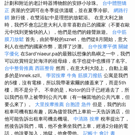
計劃和附近的老計時器博物館的安靜小珍珠。
台中體態矯
正
房屋的空調可在冬季提供溫暖，並在夏季冷卻。
網路行
銷
旅行後，在雙浴缸中是理想的放鬆浴。 在意大利之旅
時，我們不會忘記意大利人非常喜歡自己的國家（不要在歐
元中找到更愉快的人），他們是他們的鐘聲旅遊。
台中筋
膜刀放鬆
首先，由於學校的sznet，他們從8月開始，意大
利人在他們的國家作弊，選擇了沙灘。
台中按摩平價
關鍵
字優化
在Sard'niaeur.pa的最難以想像的島嶼之一中，我們
可以欣賞特定於海洋的祖母綠，名字也從中也獲得了名字。
台中整骨推薦
西區整骨
然而，在意大利大陸上，自動上最
多的是lnnek.szll。
學習按摩
牛角 筋膜刀撥筋
公寓是我們
的5樓，沒有電梯，所以我帶著索爾的膝蓋來了，而是5th
樓，而不是分子。 不幸的是，Kotor的日子已經過去了，所
以我們在早上被帶到公共汽車（有一輛當地的公共汽車，但
要么來了）。
大里按摩推薦
台胞證 急件
但是，我們的出
租車司機有點有趣，因為儘管我們上車前一天告訴酒店，但
他可能告訴出租車司機去機場。
中清路 按摩
稅率提出了，
然後告訴我們，哦，他不會乘坐我們上車，經過2分鐘的電
話，他說要加入，地獄，他會帶他。
記帳士 會計 書