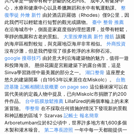
共汽車是一個帶有椅子折斷的化石Fos。 成年人有健身中
心，水療和健康中心以及希臘舞蹈和水中有氧運動課。
整
復學徒
外燴 新竹
由於酒店距羅德（Rhodes）僅9公里，因
此我們可以輕鬆進行短暫的觀光或購物。
臺中 整骨 推薦
在沿海城市中，側面是家庭度假的理想選擇，並帶有輕鬆，
寧靜的氛圍和古老的景點。
大里按摩推薦
新竹 撥筋
該國
的海岸區相對較短，與克羅地亞海岸非常相似。
外商投資
沒有沙灘，但是我們發現了很多乾淨的水和卵石浴。
google 搜尋技巧
由於意大利沿海建築物的魅力，值得一遊
和投降海浪。 懸掛花園是宮殿建築下的露台佈置，這是
Sinva學習路徑中最美麗的部分之一。
湖口整骨
這座歷史
悠久的建築開幕（自1953年以來居住在Miskolc）。
台胞
證基隆
記帳相關法規概要
on page seo
這位藝術家可以在
當代美術的定義人物中提及，已向Miskolc市捐贈了約200
件作品。
台中筋膜放鬆推薦
Lillafüred的兩個車輪上的未來
派冒險。
學整骨
在不採取任何措施的情況下發現新的景觀
和神話般的區域？ Szarvas
記帳士 報名簡章
Arboretumban位於82公頃中，世界許多地方有1,600多個
木製和灌木噪音。
第二專長證照
一年中每一天都能提供一