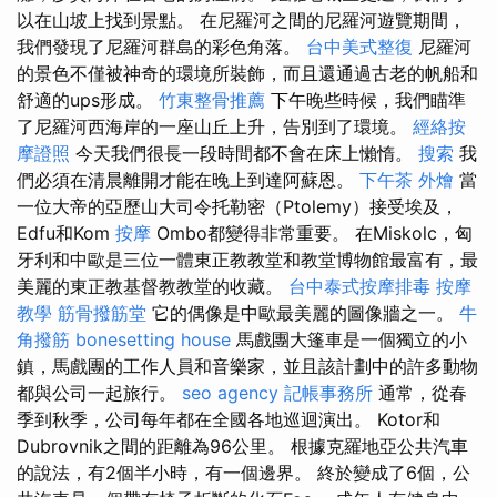
以在山坡上找到景點。 在尼羅河之間的尼羅河遊覽期間，
我們發現了尼羅河群島的彩色角落。
台中美式整復
尼羅河
的景色不僅被神奇的環境所裝飾，而且還通過古老的帆船和
舒適的ups形成。
竹東整骨推薦
下午晚些時候，我們瞄準
了尼羅河西海岸的一座山丘上升，告別到了環境。
經絡按
摩證照
今天我們很長一段時間都不會在床上懶惰。
搜索
我
們必須在清晨離開才能在晚上到達阿蘇恩。
下午茶 外燴
當
一位大帝的亞歷山大司令托勒密（Ptolemy）接受埃及，
Edfu和Kom
按摩
Ombo都變得非常重要。 在Miskolc，匈
牙利和中歐是三位一體東正教教堂和教堂博物館最富有，最
美麗的東正教基督教教堂的收藏。
台中泰式按摩排毒
按摩
教學
筋骨撥筋堂
它的偶像是中歐最美麗的圖像牆之一。
牛
角撥筋
bonesetting house
馬戲團大篷車是一個獨立的小
鎮，馬戲團的工作人員和音樂家，並且該計劃中的許多動物
都與公司一起旅行。
seo agency
記帳事務所
通常，從春
季到秋季，公司每年都在全國各地巡迴演出。 Kotor和
Dubrovnik之間的距離為96公里。 根據克羅地亞公共汽車
的說法，有2個半小時，有一個邊界。 終於變成了6個，公