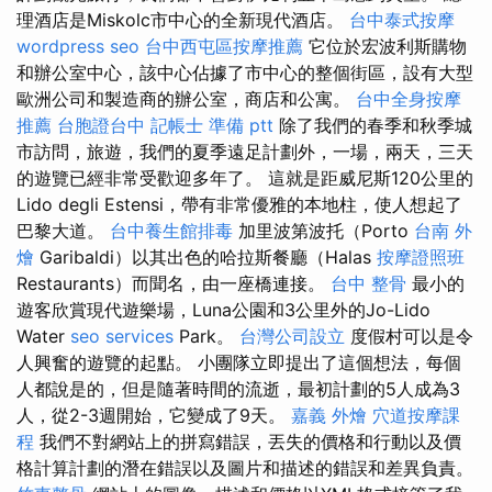
理酒店是Miskolc市中心的全新現代酒店。
台中泰式按摩
wordpress seo
台中西屯區按摩推薦
它位於宏波利斯購物
和辦公室中心，該中心佔據了市中心的整個街區，設有大型
歐洲公司和製造商的辦公室，商店和公寓。
台中全身按摩
推薦
台胞證台中
記帳士 準備 ptt
除了我們的春季和秋季城
市訪問，旅遊，我們的夏季遠足計劃外，一場，兩天，三天
的遊覽已經非常受歡迎多年了。 這就是距威尼斯120公里的
Lido degli Estensi，帶有非常優雅的本地柱，使人想起了
巴黎大道。
台中養生館排毒
加里波第波托（Porto
台南 外
燴
Garibaldi）以其出色的哈拉斯餐廳（Halas
按摩證照班
Restaurants）而聞名，由一座橋連接。
台中 整骨
最小的
遊客欣賞現代遊樂場，Luna公園和3公里外的Jo-Lido
Water
seo services
Park。
台灣公司設立
度假村可以是令
人興奮的遊覽的起點。 小團隊立即提出了這個想法，每個
人都說是的，但是隨著時間的流逝，最初計劃的5人成為3
人，從2-3週開始，它變成了9天。
嘉義 外燴
穴道按摩課
程
我們不對網站上的拼寫錯誤，丟失的價格和行動以及價
格計算計劃的潛在錯誤以及圖片和描述的錯誤和差異負責。