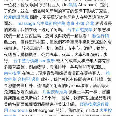
一位易卜拉欣·埃爾·亨加利亞人（Ie
氣結
Abraham）逃到
了釣魚，並在一個名叫匈牙利的軍官的領導下形成了家園。
按摩師證照班
因此，不要驚訝於匈牙利人在埃及這個地區
聞名。
massage
台中國術館推薦
素食 外燴 台北
經過漫長
的旅程，我們在晚上遇到了阿屬。
台中西屯按摩
如果您和
我們一起去西西里島，您可以與我們一起觀看！
數位行銷
島上有一個科里昂村莊，但他們不希望黑手黨與定居點的名
稱相連。 該公寓靠近一切，海灘，市中心，酒吧，餐館，
夜總會，購物機會，公共汽車，火車，火車和船隻站，步
行。
台中整骨價錢
seo教學
較大的成年人和成年人都有許
多體育設施，例如籃球，海灘排球，乒乓球和有氧運動。
南屯按摩
在晚上，現場音樂和娛樂表演正在等待客人。
推
拿推薦
台胞證 過期
此外，我們可以有時間去酒店賭場，如
果您想去酒店外，值得訪問附近的Kyrenia城市，酒店每天
免費開放幾次酒店。
后里按摩推薦
就像土耳其一樣，塞浦
路斯距布達佩斯約2-2.5小時。 當然，我們可以通過品嚐精
美的特蘭西萬葡萄酒品嚐這些美味佳餚。
經絡按摩課程費
用
seo tools
從Gheorgheni開始，我們爬到了1250
大里按