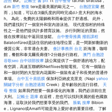
證照
eur。
記帳士 書 ptt
Tt
台中整脊
tal.lhat siracusa，
d.m
新竹 整復
tere是最美麗的歐元之一。
台胞證宜蘭
然
而，j.知道，可以在3攝氏度的同時完成d.l-意大利的海水
h。 為此，免費的太陽躺椅和雨傘提供了舒適感。 此外，
我們還找到了一個室外和室內游泳池。 現代度假村的特殊
性之一是他們提供許多體育設施。 步行到附近的景點，然
後在按摩浴缸中返回並放鬆。
台中整骨推薦
撥筋課程
Balatonfüred是該住宿的絕佳地理位置，是一間新鮮翻新的
優質公寓，非常適合夫妻。
會計事務所 台北
距海灘，咖啡
館，餐館和泰戈爾長廊僅1-2分鐘步行路程。
澳門 台胞證
谷歌seo
台中頭部按摩
該公寓提供了一個舒適的地方，配
有空調，高速互聯網和Netflixes智能電視。 它有一個陽台
和一個封閉的大型室內花園和一個裝有桌子和長凳的普通停
車場。
台中五十肩筋膜
保加利亞納皮克里克（Napi
yahoo
關鍵字分析
台胞證過期
Creek）是年齡段的流行目標。
天
母 整復
如果我們想要一個多樣化的海灘，我們必須前往意
大利。
記帳士 題庫
在這裡，您也可以找到美麗的藍色國旗
海灘，這取決於我們想要享受的我們。
脹氣 按摩
Bibion​​
e，Lignano或Amalfi可能是海上愛好者的重要目標。 了解