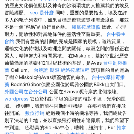
的歷史文化價值觀以及神奇的沙漠環境的人推薦我們的埃及
冒險經歷。
seo 是什麼
同時，重要的是要指出，埃及在許
多人的靴子列表中，如果目標是遊覽遊覽和海邊度假，那並
不是一個“容易”的旅行目的地。
腳底按摩證照
因此，心理
耐力，開放性和對當地條件的靈活性至關重要。
台中養生
會館
我們有意義的計劃的完成是國家的規模，道路質量，
運輸文化的特徵以及歐洲之間的關係，歐洲之間的關係正在
累人，精神努力和時間累積。 在Miskolc，基於17世紀歷史
葡萄酒屋的基礎和21世紀技術的基礎，是Avas
台中刮痧推
薦
Cellium。
台胞證 期限
經絡按摩課程
該項目的目的是為
了樹立Miskolc的Avas續簽地窖的命名。
台中按摩排毒推
薦
BodnárGábor偵察公園位於瑪雅公園的Bükk山大門口。
外國公司在台分公司
公園在Szinva溪海岸的北側接壤。
wordpress
它位於相對平坦的面積的相對平坦，光滑的區
域。 黎明時，我們前往阿斯維亞機場，在那裡我們直接飛
往開羅。
數位行銷
經過幾個小時的機場等待，我們終於告
別了法老的土地，並以直接飛行飛往布達佩斯，我們希望下
午到達。 巴勒莫的Sic -lia中心，嘈雜，紐約市，Eur
推拿