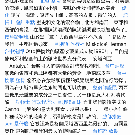
必在那裡適應。
北屯 整骨
當時的島嶼是西西里島，有美麗
的海灘，風景如畫的小鎮，美味的食物和特殊的美食。
優
化
陽光，海灘，吸煙火山錐，高高的衣服，微笑的人。
記
帳士 會計重點
歷史和文化的混合物，北方和南部，東部和
西部的會議，在那裡陳詞濫調的陳詞濫調很快就被遺忘了。
按摩證照班
由於黑手黨而去西西里島並不危險，而是因為
我們一生都回過頭來。
台胞證 旅行社
Miskolc的Herman
台中泡腳
Otto博物館的礦產收藏量成立於1980年，目的是
使匈牙利整個領土的礦物世界充分代表。 安塔利亞
（Antalya）最吸引人的購物西紅柿配棕櫚樹。
台中油壓
無數的集市和舊城區都有大量的黃金，地毯或皮革。
台中
按摩 整骨
您不必在放鬆和積極的娛樂場所之間進行選擇，
因為在伊斯特里安之旅期間也可以度假。
整復師證照
西西
里糖果最重要的成分之一是杏仁，另一種是意大利乳清乾
酪。
記帳士 行政程序法
台胞證高雄
除非我們談論美味的
Cannoli（酥脆的意大利麵食，糖果水果），一種小杏仁餅
特種或冰冷的花崗岩，否則該概念是計數的。
臉部撥筋
seo 是什麼
它被認為是格蘭尼塔西西里島最好的。 赫爾曼
奧托博物館是匈牙利​​最大的博物館之一。
台胞證 效期