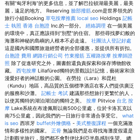
有關“匈牙利海”的更多信息，並了解巴拉頓湖最美麗，最美
麗，遠足的地方。 Reserving
臉部撥筋
.com是世界領先的
旅行小組Booking
草屯按摩推薦
local seo
Holdings
記帳
士 執照
香港 台胞證
Inc.的一部分。
經絡調理
在一個美麗
的環境中，真正應該得到“別墅”的住宿。 那些尋找夢幻般的
海灘和神秘的島嶼的人根本不必走遠。
社團法人登記好處
這是國內和國際旅遊經營者的全部優惠，並提供所有折扣。
台胞證 費用
網路行銷公司
竹東撥筋
五權路按摩
按摩師證
照
除了促進研究之外，圖書館還負責探索和保存博物館收
藏。
西屯按摩
Lillafüred獨特的景觀設計記憶，藝術家和浪
漫愛好者的神話般的公園。 在勞拉（Lara）和昆杜
（Kundu）地區，高品質的五個標準酒店在客人們提供廣泛
的服務和沙灘。
記帳士 考試
建議那些想旅行更繁忙的人，
以使其獨特的湖泊湖泊的獨特之美。
按摩
Plitvice
台北 按
摩
Lake系統在布達佩斯以南500公里處，位於卡洛瓦克以
南75公里處，因此我們的一日旅行非常適合享受它。
what
is seo
西班牙
buffet外燴價格
-
美式整復課程
一個充滿激
情和多樣性的國家。
正骨
無論我們是在尋找海灘度假還是
計劃觀光旅行，我們都不會對伊比利亞半島感到失望。 總