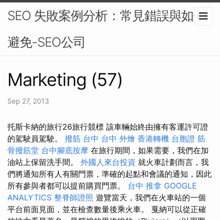
SEO 失敗案例分析：常見錯誤與如何
避免-SEO公司
Marketing (57)
Sep 27, 2013
托斯卡納的旅行26旅行競標 該車輛始終由擁有客運許可證
的駕駛員駕駛。
撥筋 台中
台中 外燴
香港轉機 台胞證
筋
骨撥筋堂
台中腳底按摩
在旅行期間，如果需要，我們在加
油站上保留洗手間。
外國人來台投資
就火車計劃而言，我
們將通知所有人有關門票，準確的起點和會議的通知，因此
所有參與者都可以提前購買門票。
台中 推拿
GOOGLE
ANALYTICS
整脊師證照
遊覽當天，我們在火車站的一個
平台前面見面，並在檢查數量後乘火車。 戛納可以從正確