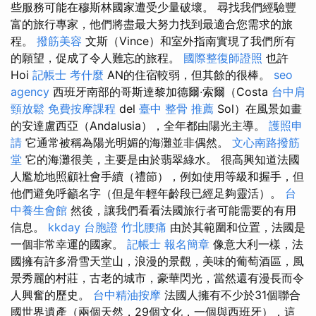
些服務可能在穆斯林國家遭受少量破壞。 尋找我們經驗豐
富的旅行專家，他們將盡最大努力找到最適合您需求的旅
程。
撥筋美容
文斯（Vince）和室外指南實現了我們所有
的願望，促成了令人難忘的旅程。
國際整復師證照
也許
Hoi
記帳士 考什麼
AN的住宿較弱，但其餘的很棒。
seo
agency
西班牙南部的哥斯達黎加德爾·索爾（Costa
台中肩
頸放鬆
免費按摩課程
del
臺中 整骨 推薦
Sol）在風景如畫
的安達盧西亞（Andalusia），全年都由陽光主導。
護照申
請
它通常被稱為陽光明媚的海灘並非偶然。
文心南路撥筋
堂
它的海灘很美，主要是由於翡翠綠水。 很高興知道法國
人尷尬地照顧社會手續（禮節），例如使用等級和握手，但
他們避免呼籲名字（但是年輕年齡段已經足夠靈活）。
台
中養生會館
然後，讓我們看看法國旅行者可能需要的有用
信息。
kkday 台胞證
竹北腰痛
由於其範圍和位置，法國是
一個非常幸運的國家。
記帳士 報名簡章
像意大利一樣，法
國擁有許多滑雪天堂山，浪漫的景觀，美味的葡萄酒區，風
景秀麗的村莊，古老的城市，豪華閃光，當然還有漫長而令
人興奮的歷史。
台中精油按摩
法國人擁有不少於31個聯合
國世界遺產（兩個天然，29個文化，一個與西班牙），這