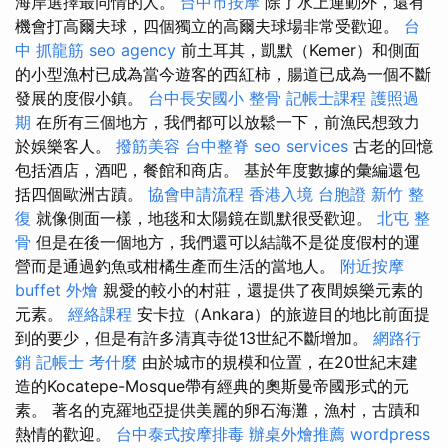
海岸選擇最同情的人。
台中市按摩
除了水上運動外，還有
機會打高爾夫球，四個獨立的高爾夫球場非常受歡迎。
台
中 抓龍筋
seo agency
前土耳其，凱默（Kemer）和側面
的小型漁村已成為當今遊客的西紅柿，腸道已成為一個不斷
發展的度假小鎮。
台中長安國小 整骨
記帳士課程
護照過
期
在所有三個地方，我們都可以放鬆一下，前漁民想致力
於娛樂客人。
撥筋美容
台中整脊
seo services
古老的回憶
包括酒店，酒吧，餐館和商店。 基於年度數據的彙編還包
括四個歐洲古蹟。
協會申請流程
香港入境 台胞證
新竹 整
復
就像側面一樣，地毯和太陽鏡在凱默很受歡迎。
北屯 整
骨
但是在後一個地方，我們還可以結識不是從度假村的運
營而是通過釣魚或柑橘生產而生活的當地人。
附近按摩
buffet 外燴
親愛的較小的村莊，還提供了夜間娛樂元素的
元素。
經絡課程
安卡拉（Ankara）的旅遊目的地比前面提
到的要少，但是有許多清真寺從13世紀不斷增加。
網路行
銷
記帳士 考什麼
由於城市的規模和位置，在20世紀末建
造的Kocatepe-Mosque帶有經典的奧斯曼帝國形式的元
素。 著名的克羅地亞提供美麗的卵石海灘，漁村，古蹟和
熱情的歡迎。
台中泰式按摩排毒
辦桌外燴推薦
wordpress