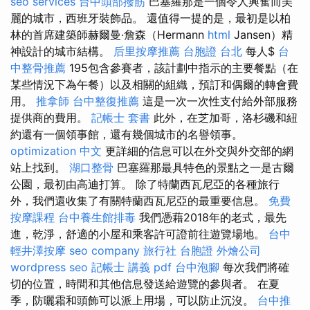
seo services
台中頭部撥筋
巴塞羅那是一個令人興奮而美
麗的城市，西班牙裝飾品。 還值得一提的是，最初是以柏
林的首席建築師赫爾曼·詹森（Hermann
html
Jansen）精
神設計的城市結構。
后里按摩推薦
台胞證 台北
每人$
台
中整骨推薦
195包含參賽者，該計劃中指示的主要餐點（在
某些情況下為午餐）以及相關的組織，預訂和偶爾的轉會費
用。
推拿師
台中整復推薦
這是一次一次性支付給外部服務
提供商的費用。
記帳士 套書
此外，在芝加哥，洛杉磯和紐
約還有一個領事館，還有幾個城市的名譽領事。
optimization 中文
更詳細的信息可以在外交與外交部的網
站上找到。
湖口整骨
巴塞羅那最具特色的景點之一是古爾
公園，最初由高迪打算。 除了特蘭西瓦尼亞的各種旅行
外，我們還收集了有關特蘭西瓦尼亞的最重要信息。
免費
按摩課程
台中養生館排毒
我們憑藉2018年的老式，最先
進，乾淨，舒適的小屋和乘客許可證前往遊覽場地。
台中
輕井澤按摩
seo company
旅行社 台胞證
外燴公司
wordpress seo
記帳士 講義 pdf
台中泡腳
每次我們將確
切的位置，時間和其他信息發送給遊覽的參與者。 在夏
季，防曬霜和頭飾可以派上用場，可以防止沉沒。
台中推