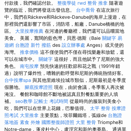
付款後，我們確認付款。
整復學徒
rwd
整骨 推拿
隨著遊
覽的臨近，我們將發送出發信息。
台中喬骨
在這次旅行
中，我們在Ráckeve和Ráckeve-Danube的海岸上漫遊，在
那裡我們還影響了市區，消防塔，船廠，Danube橋橋的地
區。
大里按摩推薦
在河邊的餐廳裡，我們還可以品嚐當地
美食。 美麗，寬闊的藍色灣，貝恩·德斯（Baie
關鍵字
易
遊網 台胞證
新竹 撥筋
des
設立辦事處
Anges）或天使的
海灣。
推拿價格
這不僅使我們不僅在尋找樂趣和放鬆，還
可以在城市中。
關鍵字
這很好，而且他賦予了尼斯的強大
角色。
南屯按摩
預先快速的狂歡節和花之戰（1991年錯
過）說明了爆炸性，嘈雜的歡呼聲和尼斯的傳統熱情好客。
台中按摩spa
與其他里維埃拉城市類似，尼斯最初是冬季度
假勝地。
腳底按摩證照
現在，由於會議，冬季客人再次被
淹沒。 餐館和咖啡館不斷地被認真且對餐點重要的人填
補。
seo教學
記帳士 考試時間
從最時尚的服裝到美食小
吃，我們可以在世界上花錢，巴黎值得。
太平 整骨
按摩證
照考試
大里推拿
主要景點，埃菲爾鐵塔，弧線de
台胞證
落地簽
素食 外燴
國際整復師證照
大里 整骨
Triomphe和
Notre-dame，蓬皮杜中心，盧浮宮和新的奧賽島。 通過單