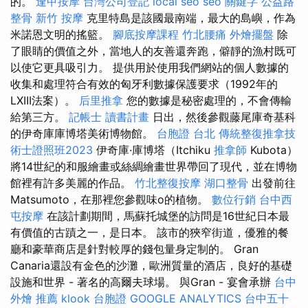
的。
逢甲按摩
台灣公司登記
local seo
seo 關鍵字
公益路
整骨
新竹 按摩
克里特島是該國最南端，最大的島嶼，作為
米諾恩文明的搖籃。
腳底按摩課程
竹北腰痛
外燴擺盤
除
了眼睛的價值之外，當地人的友善還奔跑，僻靜的漁村既可
以使它更具吸引力。 提供用於使用我們網站的個人數據的
收集和處理符合有效的匈牙利數據保護要求（1992年的
LXIII法案）。
后里推拿
您的數據是秘密處理的，不會傳輸
給第三方。
記帳士 讀書計畫
日出，然後參觀藤尾庫奇基科
的伊奇庫庫博塔美術博物館。
台胞證 台北
傳統整復推拿技
術士證照班2023
伊奇庫·庫博塔（Itchiku
推拿師
Kubota）
將14世紀的和服繪畫或絲綢繪畫世界帶回了現代，並在博物
館裡有許多美麗的作品。
竹北整復按摩
湖口整骨
出發前往
Matsumoto，在那裡您參觀味o的植物。
數位行銷
台中西
屯按摩
在該計劃期間，馬蘇托城堡的訪問是16世紀日本最
有價值的古蹟之一，是日本。 該市的狹窄街道，優雅的餐
廳和豪華商店是針對較厚的錢包量身定制的。 Gran
Canaria還設有金色的沙灘，歐洲質量的酒店，良好的基礎
設施和世界 - 著名的高爾夫球場。 與Gran - 宴會承辦
台中
外燴 推薦
klook 台胞證
GOOGLE ANALYTICS
台中五十