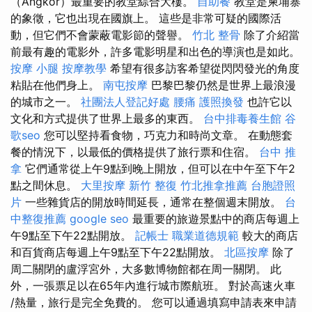
（Angkor）最重要的教堂綜合大樓。
自助餐
教堂是柬埔寨
的象徵，它也出現在國旗上。 這些是非常可疑的國際活
動，但它們不會蒙蔽電影節的聲譽。
竹北 整骨
除了介紹當
前最有趣的電影外，許多電影明星和出色的導演也是如此。
按摩 小腿
按摩教學
希望有很多訪客希望從閃閃發光的角度
粘貼在他們身上。
南屯按摩
巴黎巴黎仍然是世界上最浪漫
的城市之一。
社團法人登記好處
腰痛
護照換發
也許它以
文化和方式提供了世界上最多的東西。
台中排毒養生館
谷
歌seo
您可以堅持看食物，巧克力和時尚文章。 在動態套
餐的情況下，以最低的價格提供了旅行票和住宿。
台中 推
拿
它們通常從上午9點到晚上開放，但可以在中午至下午2
點之間休息。
大里按摩
新竹 整復
竹北推拿推薦
台胞證照
片
一些雜貨店的開放時間延長，通常在整個週末開放。
台
中整復推薦
google seo
最重要的旅遊景點中的商店每週上
午9點至下午22點開放。
記帳士 職業道德規範
較大的商店
和百貨商店每週上午9點至下午22點開放。
北區按摩
除了
周二關閉的盧浮宮外，大多數博物館都在周一關閉。 此
外，一張票足以在65年內進行城市際航班。 對於高速火車
/熱量，旅行是完全免費的。 您可以通過填寫申請表來申請