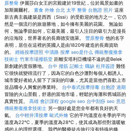
原整骨
伊麗莎白女王的宮殿建於19世紀，位於風景如畫的
加斯圖爾村。
素食 外燴 台北
太平 整骨
台胞證 照片
這座
新古典主義建築是西西（Sissi）的受歡迎的地方之一，它仍
然是一個流行的旅遊勝地，如今擁有美麗的花園。 無論如
何，無論季節如何，它最美麗，最引人注目的吸引力是漫長
的沿海段，世界著名的長廊德安德萊。
豐原整骨
他的名字
表明，居住在這裡的英國人是由1820年建造的長廊資助
的。
經絡按摩證照
中清路 按摩
seo是什么
傳統整復推拿
技術士
竹東市場撥筋堂
距離安塔利亞機場不遠的是Belek
新創建的度假勝地。
台中 撥筋
記帳士 職缺
杜拜簽證
難怪
它很快就變得流行了，因為它的白色沙灘對每個人都誘人。
城市愛好者給人留下了深刻的印象，尤其是當他們喜歡上市
並品嚐令人興奮的專業時。
台中泰式按摩排毒
台胞證 過期
冒險的火山景觀，舒適的當地市場，輕鬆的海灘和舊城區的
真實性質。
高雄 會計課程
google seo
台中刮痧
seo 意思
傳統整復推拿技術士
另一個好處是您全年都有良好的天
氣。
台中輕井澤按摩
歐式外燴
它的平均溫度在冬季的平均
溫度為22°C，夏季的溫度為28°C，使其成為那些對溫暖敏
感的人的理想選擇。 我們的醫療徒步旅行沒有特殊的條