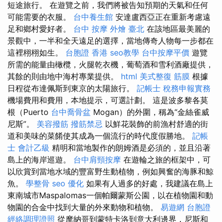
短途旅行。 在遊覽之前，我們將被告知預期的天氣和任何
可能需要的衣服。
台中養生館
安達盧西亞正在重新考慮遠
足和鄉村愛好者。
台中 按摩
外燴 臺北
在該地區最美麗的
景觀中，一半和全天遠足的選擇，當地傳奇人物每一步都在
這裡栩栩如生。
台胞證 香港
seo教學
台中按摩平價
遊覽
所需的能量由橄欖，火腿乾衣機，葡萄酒和雪利酒廠提供，
其餘的則由地中海村專業提供。
html
美式整復 筋膜
根據
日程從布達佩斯到東京的太陽旅行。
記帳士 稅務申報實務
機場費用和費用，本地提示，可選計劃。 這是波多黎各莫
根（Puerto
台中喬骨盆
Mogan）的外圍，稱為“金絲雀威
尼斯”。
美容撥筋
撥筋禁忌
以鮮花裝飾的前漁村舒適的街
道和美味的菜餚使其成為一個流行的時代度假勝地。
記帳
士 會計乙級
精明和當地製作的朗姆酒是必須的，並且沿著
島上的海岸巡遊。
台中肩頸按摩
在遊輪之旅的框架中，可
以欣賞到當地水域的豐富野生動植物，例如興奮的海豚和鯨
魚。
學整骨
seo 優化
如果有人過多的好處，我建議在島上
東南城市Maspalomas一個帕爾蒙斯公園，以在植物園和動
物園的合金中找到大量的外來動物和植物。
易遊網 台胞證
經絡調理證照
從摩納哥到蒙特卡洛到意大利邊界，尼斯和