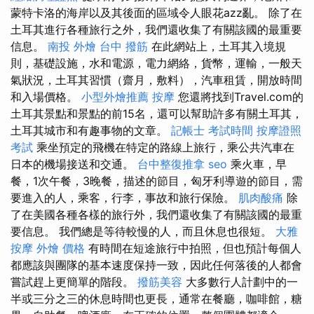
蒙特卡洛的海岸以及其後面的區域令人眼花azz亂。 除了在
土耳其進行各種旅行之外，我們還收集了有關該國的最重要
信息。
南投 外燴
台中 撥筋
在此網站上，土耳其入境規
則，基礎設施，水和電源，電力網絡，貨幣，運輸，一般天
氣狀況，土耳其習慣（齋月，敷料），汽車租賃，開放時間
和入場價格。
小型外燴推薦
按摩
您還將找到Travel.com的
土耳其景點和景點的前15名，還可以幫助許多有關土耳其，
土耳其城市和有趣事物的文章。
記帳士 考試時間
按摩證照
考試
乘坐預定的飛機在特定的路線上旅行，乘公共汽車在
日本的機場接送和交通。
台中整復推拿
seo
乘火車，早
餐，1次午餐，3晚餐，描述的節目，匈牙利導遊的節目，需
要進入的人，乘客，行李，事故和旅行保險。
肌肉酸痛
除
了在美國各種各樣的旅行外，我們還收集了有關該國的最重
要信息。 我們總是等待較慢的人，而且休息也很短。
大雅
按摩
外燴 價格
有時間在短途旅行中拍照，但也預計每個人
都應該與團隊的基本速度保持一致，因此任何落後的人都會
嘗試趕上更簡單的階段。
撥筋美容
大多數行人計劃中的一
半或三分之三的休息時間也更長，通常在餐廳，咖啡館，糖