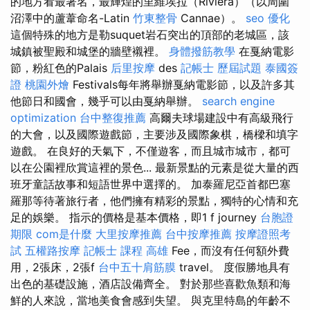
的地方看最著名，最輝煌的里維埃拉（Riviera）（以周圍
沼澤中的蘆葦命名-Latin
竹東整骨
Cannae）。
seo 優化
這個特殊的地方是勒suquet岩石突出的頂部的老城區，該
城鎮被聖殿和城堡的牆壁襯裡。
身體撥筋教學
在戛納電影
節，粉紅色的Palais
后里按摩
des
記帳士 歷屆試題
泰國簽
證
桃園外燴
Festivals每年將舉辦戛納電影節，以及許多其
他節日和國會，幾乎可以由戛納舉辦。
search engine
optimization
台中整復推薦
高爾夫球場建設中有高級飛行
的大會，以及國際遊戲節，主要涉及國際象棋，橋樑和填字
遊戲。 在良好的天氣下，不僅遊客，而且城市城市，都可
以在公園裡欣賞這裡的景色... 最新景點的元素是從大量的西
班牙童話故事和短語世界中選擇的。 加泰羅尼亞首都巴塞
羅那等待著旅行者，他們擁有精彩的景點，獨特的心情和充
足的娛樂。 指示的價格是基本價格，即1 f journey
台胞證
期限
com是什麼
大里按摩推薦
台中按摩推薦
按摩證照考
試
五權路按摩
記帳士 課程 高雄
Fee，而沒有任何額外費
用，2張床，2張f
台中五十肩筋膜
travel。 度假勝地具有
出色的基礎設施，酒店設備齊全。 對於那些喜歡魚類和海
鮮的人來說，當地美食會感到失望。 與克里特島的年齡不