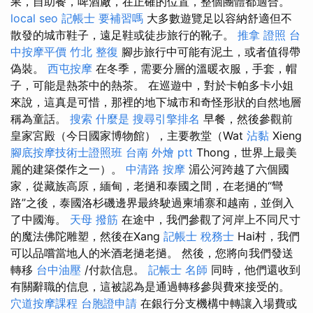
果，自助餐，啤酒廠，在正確的位置，整個團體都適合。
local seo
記帳士 要補習嗎
大多數遊覽足以容納舒適但不
散發的城市鞋子，遠足鞋或徒步旅行的靴子。
推拿 證照
台
中按摩平價
竹北 整復
腳步旅行中可能有泥土，或者值得帶
偽裝。
西屯按摩
在冬季，需要分層的溫暖衣服，手套，帽
子，可能是熱茶中的熱茶。 在巡遊中，對於卡帕多卡小姐
來說，這真是可惜，那裡的地下城市和奇怪形狀的自然地層
稱為童話。
搜索
什麼是
搜尋引擎排名
早餐，然後參觀前
皇家宮殿（今日國家博物館），主要教堂（Wat
沾黏
Xieng
腳底按摩技術士證照班
台南 外燴 ptt
Thong，世界上最美
麗的建築傑作之一）。
中清路 按摩
湄公河跨越了六個國
家，從藏族高原，緬甸，老撾和泰國之間，在老撾的“彎
路”之後，泰國洛杉磯邊界最終駛過柬埔寨和越南，並倒入
了中國海。
天母 撥筋
在途中，我們參觀了河岸上不同尺寸
的魔法佛陀雕塑，然後在Xang
記帳士 稅務士
Hai村，我們
可以品嚐當地人的米酒老撾老撾。 然後，您將向我們發送
轉移
台中油壓
/付款信息。
記帳士 名師
同時，他們還收到
有關辭職的信息，這被認為是通過轉移參與費來接受的。
穴道按摩課程
台胞證申請
在銀行分支機構中轉讓入場費或