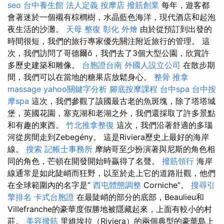
seo
台中養生館
法人定義
按摩店
撥筋創業
每年，遊客都
會著迷於一個襯有棕櫚樹，水晶藍色海洋，現代酒店和起泡
夜生活的沙灘。
天母 整復
彰化 外燴
由於從預訂到出發的
時間很短，我們的旅行專家優先關注附近旅行的管理。 這
次，我們訪問了哥德爾ő，我們去了3個大型公園，欣賞許
多歷史建築和雕像。
台胞證台南
外國人設立公司
在散步期
間，我們可以在當地的糖果店放鬆身心。
整骨 推拿
massage
yahoo關鍵字分析
腳底按摩課程
台中spa
台中按
摩spa
這次，我們參觀了該國最古老的魚斑塊，除了塔塔城
堡，英國花園，塞克湖和老湖之外，我們還採取了許多景點
和有趣的東西。
竹北推拿整復
這次，我們沿著舒適的多瑙
河從房間走到Zebegény。 這是Riviera歷史上最好的海岸
線。
搜索
記帳士事務所
摩納哥至少扮演著與尼斯的角色相
同的角色，芒頓在開發開始時贏得了名聲。
撥筋領行
海岸
線通常是如此陡峭而狂野，以至於走上它的道路壯觀，他們
在全球範圍內的名字是“
西屯體態調整
Corniche”。
搜尋引
擎排名
卡式台胞證
在最陡峭的部分的底部，Beaulieu和
Villefranche的豪華度假勝地被隱藏起來，上面有較小的村
莊。
美容撥筋
里維埃拉（Riviera）的兩個典型的豪華島上