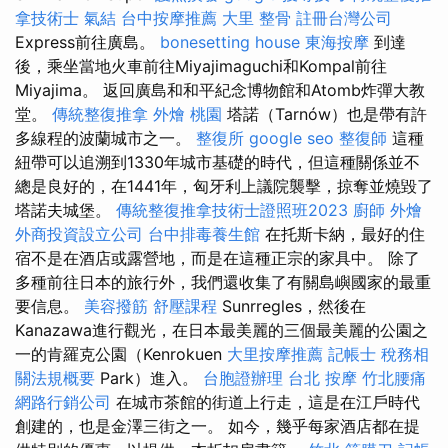
拿技術士
氣結
台中按摩推薦
大里 整骨
註冊台灣公司
Express前往廣島。
bonesetting house
東海按摩
到達
後，乘坐當地火車前往Miyajimaguchi和Kompal前往
Miyajima。 返回廣島和和平紀念博物館和Atomb炸彈大教
堂。
傳統整復推拿
外燴 桃園
塔諾（Tarnów）也是帶有許
多線程的波蘭城市之一。
整復所
google seo
整復師
這種
紐帶可以追溯到1330年城市基礎的時代，但這種關係並不
總是良好的，在1441年，匈牙利上議院襲擊，掠奪並燒毀了
塔諾夫城堡。
傳統整復推拿技術士證照班2023
廚師 外燴
外商投資設立公司
台中排毒養生館
在托斯卡納，最好的住
宿不是在酒店或露營地，而是在這種正宗的家具中。 除了
多種前往日本的旅行外，我們還收集了有關島嶼國家的最重
要信息。
美容撥筋
舒壓課程
Sunrregles，然後在
Kanazawa進行觀光，在日本最美麗的三個最美麗的公園之
一的肯羅克公園（Kenrokuen
大里按摩推薦
記帳士 稅務相
關法規概要
Park）進入。
台胞證辦理
台北 按摩
竹北腰痛
網路行銷公司
在城市茶館的街道上行走，這是在江戶時代
創建的，也是金澤三街之一。 如今，幾乎每家酒店都在提