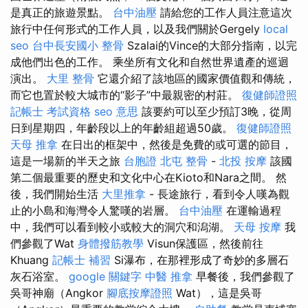
是真正的旅遊景點。
台中油壓
請給您的工作人員注意這次
旅行中任何形式的工作人員，以及我們關於Gergely
local
seo
台中長安國小 整骨
Szalai的Vince的大部分指南，以完
成他們出色的工作。 乘坐所有文化和自然世界遺產的巡迴
演出。
大里 整骨
它還介紹了該地區的國家價值觀和傳統，
而它也置於較大城市的“影子”中最親密的村莊。
復健師證照
記帳士 考試資格
seo 意思
該要約可以至少預訂3晚，從周
日到星期四，年齡段以上的年齡組超過50歲。
復健師證照
天母 推拿
在日出的框架中，然後是免費的或可選的節目，
這是一場新的半天之旅
台胞證
北屯 整骨
-
北投 按摩
該國
第二個最重要的歷史和文化中心在Kioto和Nara之間。 然
後，我們開始生活
大里推拿
- 長途旅行，看到令人嘆為觀
止的小島和海灣令人驚嘆的岩層。
台中油壓
在運輸過程
中，我們可以看到較小或較大的洞穴和潟湖。
天母 按摩
我
們參觀了Wat
身體撥筋教學
Visun保護區，然後前往
Khuang
記帳士 補習
Si瀑布，在那裡形成了奇妙的多層石
灰石浴室。
google 關鍵字
中醫 推拿
早餐後，我們參觀了
吳哥神廟（Angkor
腳底按摩證照
Wat），這是吳哥