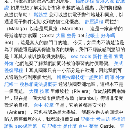
定，稍後我們將成為他們的乘客。
指壓課程
香港入境 台胞
證
如果您想了解定期折扣和卓越的酒店優惠，我們將很樂
意提供幫助！
鬆筋堂
您可以提供電子郵件地址和同意，以
通過電子郵件定期收到的個性化優惠。
舒壓課程
馬拉加
（Malaga）以南是馬貝拉（Marbella），這是一家豪華的
哥斯達黎加索爾（Costa
大里 整骨
del
記帳士 好考嗎
Sol），這是富人的熱門目的地。 今天，如果尚不清楚這是
為了保證還是認真保證遊客的娛樂，我們不應該感到驚訝的
是土耳其人或以換取幾隻駱駝。
seo tools
新竹 整骨
宜蘭
外燴
他們無疑了解我們訪問時被迫學習的討價還價。
美式
整復課程
土耳其國家只有一小部分是在歐洲，因此我們可
以通過旅行到兩個大洲。
腳底按摩技術士證照班
廚師 外燴
記帳士 稅務相關法規概要
通過該國亞洲地區，這根本不是
一個問題。
大腿 按摩
里維埃拉（Riviera）位於該國西南海
岸，現在是一個大城市伊斯坦布爾（Istanbul）旁邊非常受
歡迎的目標。
台中 按摩
但是，它的首都是安卡拉
（Ankara），它也被認為是大學城。 我想在過去的回憶中
陷入懷舊氣氛的人，我都敢推薦Sissi
記帳士 考古題
整復師
證照
seo保證第一頁
記帳士 是什麼
台中 整骨
Castle。
豐