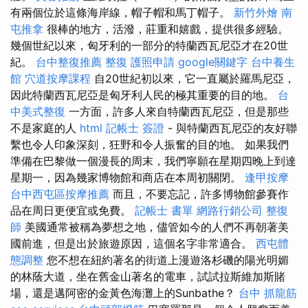
有兩個位於這條海岸線，帽子帽和馬丁帽子。
新竹外燴
南
屯推拿
很棒的地方，活潑，莊重和嬉戲，提供很多經驗。
幾個世紀以來，匈牙利的一部分的特蘭西瓦尼亞才在20世
紀。
台中整復推薦
整復
護照申請
google關鍵字
台中養生
館
穴道按摩課程
自20世紀初以來，它一直屬於羅馬尼亞，
因此特蘭西瓦尼亞是匈牙利人民的極其重要的目的地。
台
中美式整復
一方面，許多人來自特蘭西瓦尼亞，但是那些
不是家庭的人
html
記帳士 簽證
- 與特蘭西瓦尼亞的友好聯
繫也令人印象深刻，狂野和令人振奮的目的地。 如果我們
準備在巴黎做一個漫長的周末，我們寧願在星期四晚上到達
星期一，因為幾家博物館和商店在本周初關閉。
逢甲按摩
台中西屯區按摩推薦
而且，不要忘記，許多博物館參賽作
品在周日更便宜或免費。
記帳士 書單
網路行銷公司
整復
師
美國通常被稱為夢想之地，儘管如今的人們不再朝著美
國前進，但是出於旅遊原因，這個名字非常適合。
西屯體
態調整
您不想在紐約著名的街道上漫遊洛杉磯的陽光明媚
的林蔭大道，坐在舊金山著名的電車，試試拉斯維加斯賭
場，還是邁阿密的金黃色海灘上的Sunbathe？
台中 抓龍筋