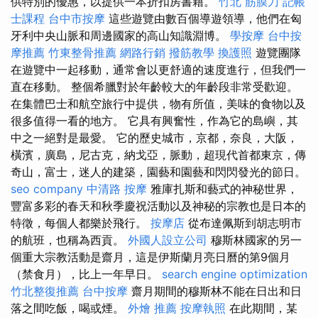
供特別的優惠，以提供一本折扣房書籍。
竹北 筋膜刀
記帳
士課程
台中市按摩
這些遊覽由數百個導遊領導，他們在匈
牙利中央山脈和周邊國家的高山知識淵博。
學按摩
台中按
摩推薦
竹東整骨推薦
網路行銷
撥筋教學
換護照
遊覽團隊
在遊覽中一起移動，通常會以更舒適的速度進行，但我們一
直在移動。 整個希臘對於年齡較大的年齡段非常受歡迎。
在集體巴士和航空旅行中提供，物有所值，美味的食物以及
很多值得一看的地方。 它具有興奮性，作為它的島嶼，其
中之一絕對是最愛。 它的歷史城市，京都，奈良，大阪，
橫濱，廣島，尼古克，納戈亞，脈動，超現代首都東京，傳
奇山，富士，迷人的建築，園藝和園藝和閃閃發光的節日。
seo company
中清路 按摩
雅庫扎斯和藝式的神秘世界，
豐富多彩的春天和秋季慶祝活動以及神秘的宗教也是日本的
特徵，每個人都樂於飛行。
按摩店
從布達佩斯到胡志明市
的航班，也稱為西貢。
外國人設立公司
穆斯林國家的另一
個重大宗教活動是齋月，這是伊斯蘭月亮日曆的第9個月
（禁食月），比上一年早日。
search engine optimization
竹北整復推薦
台中按摩
齋月期間的穆斯林不能在日出和日
落之間吃飯，喝或煙。
外燴 推薦
按摩執照
在此期間，某