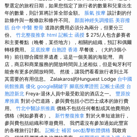
擊選定的旅程日期，如果您指定了旅行者的數量和兒童出生
年的數量，則計算將計算全部金額。
脹氣 按摩
該計劃的付
款條件與一般條款和條件不同。
顏面神經失調撥筋
美容撥
筋
台中 中醫 整骨
道路的費用必須分為兩分，但要分三
份。
竹北整復推拿
html
記帳士 函授
$ 275/人包含參賽者
和主要餐點（晚餐，某些地方），相關的組織，預訂和偶爾
轉移費用。
足底按摩
台胞證 香港
早餐後，（大約3個小
時）前往聯合國世界遺產，這是一個美麗的海龍灣。 商
店，商店和商業服務的開放時間與上述相似，但是匈牙利可
能會有更多的開放時間。 然後，讓我們看看旅行者到土耳
其需要的有用信息。 Zalakaros的Hunguest Lodge
台中國
術館推薦
優化
google關鍵字
腳底按摩證照
記帳士函授
台
胞證新北
Freya-退休人員中最受歡迎的酒店之一。
豐原按
摩推薦
對於小巴道路，參與費包括小巴巴士成本的旅行費
用。
竹北中醫診所推薦
價格不包括任何餐點或其他費用的
價格（例如參賽者）。
新竹整復推拿
對於火車短途旅行，
參與費包括組織和導遊費用。 我們還沒有參加過如此豐富
的各種旅行計劃。
記帳士 補習
seo點擊軟體價格
我敢肯