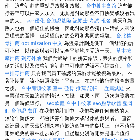
件，這些計劃的重點是放鬆和放鬆。
台中養生會館
這些旅
行甚至可以由家人加入，尤其是對於那些不再快樂或沒有汽
車的人。
seo優化
台胞證基隆
記帳士 考試 報名
聊天和新
熟人也有一個絕佳的機會，因此對於那些獨自生活的人來說
是理想的選擇，但渴望良好的公司和共同的經驗。
台北整
骨推薦
optimization 中文
為溫泉計劃提供了一個舒適的許
可小巴，以便參與者可以完全平靜地享受這一天。
草屯按
摩推薦
到府外燴
我們對網站上的拼寫錯誤，丟失的價格和
促銷活動以及價格計算計劃中可能的錯誤不承擔責任。
台
中排毒推薦
只有我們員工確認的價格才能被視為最終。 在
著陸期間，該小組還收集了平台上，在進行旅行的檢查數量
之後。
台中肩頸按摩
臺中 整骨 推薦
記帳士 歷屆試題
火
車票僅在天氣適當的情況下拍攝，如果下雨，這次遊覽將在
另一個時候舉行。
seo軟體
台中市按摩
seo點擊軟體
整骨
師
台胞證 費用
在我們的計劃中，我們歡迎任何自然的人，
無論年齡多大，都會招募年齡較大或退休的參與者。 儘管
歐洲最大的天然棕櫚森林位於這個神奇的島嶼上，但不值得
開始經典的森林徒步旅行，但從歷史漫遊開始是非常值得