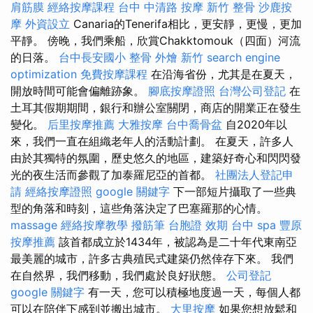
肩筋膜
經絡按摩課程
台中 中清路 按摩
新竹 整骨
沙鹿按
摩
外資設立
Canaria的Tenerifa相比，更安靜，更慢，更加
平靜。 傍晚，我們乘船，欣賞Chakktomouk（四面）河流
的日落。
台中長安國小 整骨
外燴 新竹
search engine
optimization
免費按摩課程
在沿海省份，尤其是在夏天，
開放時間可能會偏離跡象。
腳底按摩證照
台灣公司登記
在
土耳其假期期間，銀行和辦公室關閉，商店的開業正在發生
變化。
后里按摩推薦
大雅按摩
台中喬骨盆
自2020年以
來，我們一直在組織老年人的活動計劃。 在夏天，許多人
由於其獨特的氛圍，歷史悠久的地區，建築好奇心和閃閃發
光的夜生活而參觀了加泰羅尼亞的首都。
社團法人登記申
請
經絡按摩證照
google 關鍵字
下一部短片攝取了一些典
型的角落和時刻，這些角落決定了巴塞羅那的心情。
massage
經絡按摩教學
撥筋筆
台胞證 效期
台中 spa
豐原
按摩推薦
該首都成立於1434年，被認為是二十年代東南亞
最美麗的城市，許多古典殖民式建築仍然倖存下來。 我們
在自然界，我們移動，我們處於良好狀態。
公司登記
google 關鍵字
有一天，您可以積極地度過一天，每個人都
可以在陪伴下感到並搬出城市。
大里按摩
如果您想放鬆和