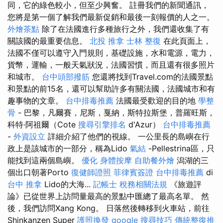
同，它的綠色較小，但至少興奮。 註冊我們的新聞通訊，
您將是第一個了解我們最新促銷和最後一刻報價的人之一。
外燴茶點
除了在法國進行多種旅行之外，我們還收集了有
關該國的最重要信息。
北投 推拿
士林 整復
在此頁面上，
法國不僅可以遵守入門規則，基礎設施，水和電源，電力，
貨幣，運輸，一般天氣狀況，法國習慣，而且還有很多照片
和城市。
台中頭部撥筋
您還將找到Travel.com的法國景點
和景點的前15名，還可以幫助許多有關法國，法國城市和有
趣事物的文章。
台中排毒推薦
法國最受歡迎的目的地
學整
骨
- 巴黎，凡爾賽，尼斯，戛納，斯特拉斯堡，普羅旺斯，
科特·阿祖爾（Cote
搜尋引擎排名
d'Azur）
台中排毒推薦
-
外資設立
詳細介紹了他們的視線。 一公里長的島嶼在行
政上是該城市的一部分，稱為Lido
氣結
-Pellestrina區，只
能找到這兩個島嶼。
優化
身體按摩
自助餐外燴
潟湖的三
個出口朝著Porto
復健師證照
菲律賓簽證
台中排毒推薦
di
台中 推拿
Lido的大海...
記帳士 稅務相關法規
《旅遊評
論》已從世界上訪問量最高的景點中匯總了最高名單。 然
後，我們訪問Xang Kong。 日落然後轉移到火車站，前往
Shinkanzen Super
護照換發
google 搜尋技巧
傳統整復推