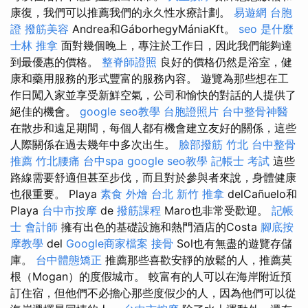
康復，我們可以推薦我們的永久性水療計劃。
易遊網 台胞
證
撥筋美容
Andrea和GáborhegyMániaKft。
seo 是什麼
士林 推拿
面對幾個晚上，專注於工作日，因此我們能夠達
到最優惠的價格。
整脊師證照
良好的價格仍然是浴室，健
康和藥用服務的形式豐富的服務內容。 遊覽為那些想在工
作日闖入家並享受新鮮空氣，公司和愉快的對話的人提供了
絕佳的機會。
google seo教學
台胞證照片
台中整骨神醫
在散步和遠足期間，每個人都有機會建立友好的關係，這些
人際關係在過去幾年中多次出生。
臉部撥筋 竹北
台中整骨
推薦
竹北腰痛
台中spa
google seo教學
記帳士 考試
這些
路線需要舒適但甚至步伐，而且對於參與者來說，身體健康
也很重要。 Playa
素食 外燴 台北
新竹 推拿
delCañuelo和
Playa
台中市按摩
de
撥筋課程
Maro也非常受歡迎。
記帳
士 會計師
擁有出色的基礎設施和熱門酒店的Costa
腳底按
摩教學
del
Google商家檔案
接骨
Sol也有無盡的遊覽存儲
庫。
台中體態矯正
推薦那些喜歡安靜的放鬆的人，推薦莫
根（Mogan）的度假城市。 較富有的人可以在海岸附近預
訂住宿，但他們不必擔心那些度假少的人，因為他們可以從