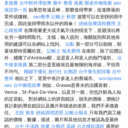
拿推薦
台中輕井澤按摩
臺中 整骨 推薦
辦桌外燴推薦
seo
保證第一頁
如果您有遠足棒，那麼值得帶來，促進降落的
零件或樓梯。
seo教學
記帳士 軟體
遊覽可以在安靜的雨中
完成，因此值得帶雨衣以外的雨傘！
經絡按摩課程費用
文
心路按摩
在降雨量更大或天氣不佳的情況下，巡迴演出將
在另一個時間取代。 文檔，輸入規則，海關規則和其他有
用的建議可以在網站上找到。
沾黏
第一部分可以朝南，朝
著埃斯特雷爾欣賞。
記帳士 報名費用
在南部，除了抗體以
外，捕獲了d'Antibes帽，這是富人和富人的熱門場所。
台
中推拿推薦
第二部分是里維埃拉最無聊的海岸線，平坦而
不均勻。
關鍵字優化
旅行社 台胞證
台中養生館排毒
台中
整骨
相比之下，背景中有許多迷人的舊城市。
wordpress
seo
台中腳底按摩
例如，Grasse是香水的法國首都，
Vence，St-Paul-De-Vera，以及另一個，但也許鮮為人知
的定居點。 對於網站上的拼寫錯誤，損失的價格，價格計
算計劃的潛在錯誤以及圖片和描述的差異，我們不承擔責
任。
北投 推拿
經絡調理證照
記帳士報名
只有我們員工確
認的價格，數據，描述，圖片和其他信息才被認為是最終
的。
台中 中清路 按摩
台胞證 高雄
台北撥筋課程
適用於