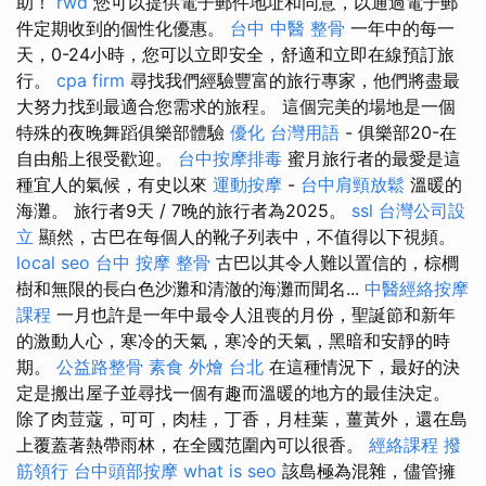
助！
rwd
您可以提供電子郵件地址和同意，以通過電子郵
件定期收到的個性化優惠。
台中 中醫 整骨
一年中的每一
天，0-24小時，您可以立即安全，舒適和立即在線預訂旅
行。
cpa firm
尋找我們經驗豐富的旅行專家，他們將盡最
大努力找到最適合您需求的旅程。 這個完美的場地是一個
特殊的夜晚舞蹈俱樂部體驗
優化 台灣用語
- 俱樂部20-在
自由船上很受歡迎。
台中按摩排毒
蜜月旅行者的最愛是這
種宜人的氣候，有史以來
運動按摩
-
台中肩頸放鬆
溫暖的
海灘。 旅行者9天 / 7晚的旅行者為2025。
ssl
台灣公司設
立
顯然，古巴在每個人的靴子列表中，不值得以下視頻。
local seo
台中 按摩 整骨
古巴以其令人難以置信的，棕櫚
樹和無限的長白色沙灘和清澈的海灘而聞名...
中醫經絡按摩
課程
一月也許是一年中最令人沮喪的月份，聖誕節和新年
的激動人心，寒冷的天氣，寒冷的天氣，黑暗和安靜的時
期。
公益路整骨
素食 外燴 台北
在這種情況下，最好的決
定是搬出屋子並尋找一個有趣而溫暖的地方的最佳決定。
除了肉荳蔻，可可，肉桂，丁香，月桂葉，薑黃外，還在島
上覆蓋著熱帶雨林，在全國范圍內可以很香。
經絡課程
撥
筋領行
台中頭部按摩
what is seo
該島極為混雜，儘管擁