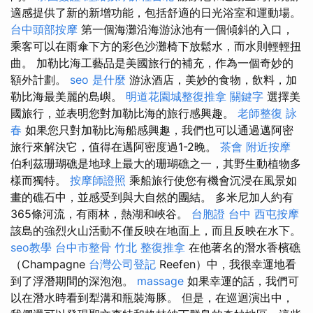
適感提供了新的新增功能，包括舒適的日光浴室和運動場。
台中頭部按摩
第一個海灘沿海游泳池有一個傾斜的入口，
乘客可以在雨傘下方的彩色沙灘椅下放鬆水，而水則輕輕扭
曲。 加勒比海工藝品是美國旅行的補充，作為一個奇妙的
額外計劃。
seo 是什麼
游泳酒店，美妙的食物，飲料，加
勒比海最美麗的島嶼。
明道花園城整復推拿
關鍵字
選擇美
國旅行，並表明您對加勒比海的旅行感興趣。
老師整復 詠
春
如果您只對加勒比海船感興趣，我們也可以通過邁阿密
旅行來解決它，值得在邁阿密度過1-2晚。
茶會
附近按摩
伯利茲珊瑚礁是地球上最大的珊瑚礁之一，其野生動植物多
樣而獨特。
按摩師證照
乘船旅行使您有機會沉浸在風景如
畫的礁石中，並感受到與大自然的團結。 多米尼加人約有
365條河流，有雨林，熱湖和峽谷。
台胞證 台中
西屯按摩
該島的強烈火山活動不僅反映在地面上，而且反映在水下。
seo教學
台中市整骨
竹北 整復推拿
在他著名的潛水香檳礁
（Champagne
台灣公司登記
Reefen）中，我很幸運地看
到了浮潛期間的深泡泡。
massage
如果幸運的話，我們可
以在潛水時看到犁溝和瓶裝海豚。 但是，在巡迴演出中，