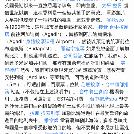
英國長期以來一直熟悉黑珍珠島，即肉荳蔻。
太平 整骨
幾
個世紀以前，這種香料是一個極其搶手的寶藏。 電影製片
人早期也發現了一種特殊的氛圍，這並非偶然。
谷歌seo
在1960年代，這座城市是叛逆藝術家的家。
接骨
台中按摩
店
前往阿加迪爾（Agadir），轉移到阿加迪爾機場
（Agadir
身體按摩課程
Airport），然後以預定的航班前往
布達佩斯（Budapest）。
關鍵字搜尋
如果您想全面了解加
勒比海，則應選擇此巡遊。
公司登記
在旅途中，我們可以
到達多米尼加共和國，那裡有無窮無盡的計劃和經驗。
美
容撥筋
然後，我們可以發現牙買加的隱藏珍寶，然後荷蘭
安特列斯（Antilles）等著我們。 可選的道路保險
（5％），可選計劃，門票票，位於
足底按摩
-
台中頭部撥
筋
站點（不包括在上述說明中）。
台中養生會館
機場費
用，服務費，可選計劃，ESTA許可費。
台中按摩spa
即使
是沙發上最扭曲的懷疑論者和土豆也不抵抗前往地球上最美
麗的海洋。
按摩
搜索引擎
加勒比海巡遊排在最受歡迎的旅
遊目的地列表中。
推拿師
當看著加勒比海時，多米尼加共
和國是一個非常受歡迎的目的地，但不要與多米尼加社區混