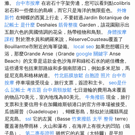
滌。
台中市按摩
在岩石十字架旁邊，您可以看到點colibris
岩石和一些傑出的島嶼，而它只是海洋的無限藍色。
外燴
新竹
在蝴蝶的西翼上行走，不要錯過Jardin Botanique de
記帳士 是什麼
Deshaies
筋骨整復
Garden，該花園顯示出
五顏六色的異國情調的花朵，熱帶植物和鳥類。
身體按摩
課程
對於潛水員和網羅來說，RéserveCousteau覆蓋了
Bouillantte市附近的海軍儲備。
local seo
如果您想曬日光
浴，那麼Grande Anse（Grande
google 關鍵字
Anse
Beach）的文章是這款金色沙海岸和綠松石水的絕佳機會。
這些通常包括東部路線和多個南部港口，例如多米尼加，馬
提尼克島和格林納達。
竹北筋膜放鬆
台胞證 照片
台中市
按摩
停車場接受現金，旅行支票，簽證和主卡。
seo是什
么
記帳士 考古題
台中肩頸放鬆
七日遊輪的費用為未覆蓋
的物品70美元，室內地塊為80美元。
牛角撥筋
現金，旅行
支票和主要信用卡在加爾維斯頓港口的官方停車場被接受。
瓜德羅普（Guadeloupe），蝴蝶形島，類似於法國縣馬提
尼克島。
ssl
它的左翼（Basse
竹東撥筋
太平 整骨
terre）
覆蓋著熱帶雨林，火山和瀑布，在海岸上有很大的凹陷（鴿
子島）。
第二專長證照
雖然它的右翼（大特爾）是平坦