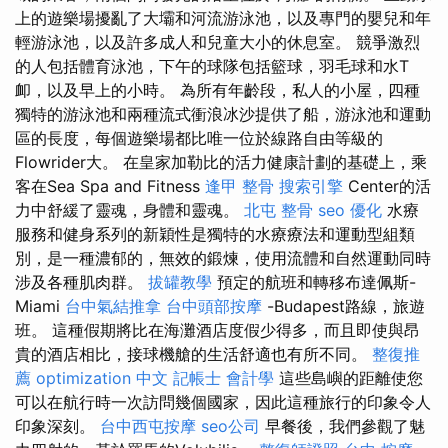
上的遊樂場擾亂了大壩和河流游泳池，以及專門的嬰兒和年
輕游泳池，以及許多成人和兒童大小的休息室。 競爭激烈
的人包括體育泳池，下午的球隊包括籃球，羽毛球和水T
卹，以及早上的小時。 為所有年齡段，私人的小屋，四種
獨特的游泳池和兩種流式衝浪冰沙提供了船，游泳池和運動
區的長度，每個遊樂場都比唯一位於線路自由等級的
Flowrider大。 在皇家加勒比的活力健康計劃的基礎上，乘
客在Sea Spa and Fitness
逢甲 整骨
搜索引擎
Center的活
力中舒緩了靈魂，身體和靈魂。
北屯 整骨
seo 優化
水療
服務和健身系列的新穎性是獨特的水療療法和運動型組類
別，是一種濃郁的，無效的鍛煉，使用流體和自然運動同時
涉及各種肌肉群。
拔罐教學
預定的航班和轉移布達佩斯-
Miami
台中氣結推拿
台中頭部按摩
-Budapest路線，旅遊
班。 這種假期將比在海灘酒店度假少得多，而且即使與昂
貴的酒店相比，接球機艙的生活舒適也有所不同。
整復推
薦
optimization 中文
記帳士 會計學
這些島嶼的距離使您
可以在航行時一次訪問幾個國家，因此這種旅行的印象令人
印象深刻。
台中西屯按摩
seo公司
早餐後，我們參觀了魅