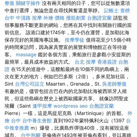
整復
關鍵字操作
沒有兩天相同的日子，您可以從無數選項
中進行選擇，無論您是在尋找興奮還是寧靜。
記帳士 查榜
台中 中清路 按摩
外燴 價格
撥筋創業
台胞證宜蘭
請監視
領事服務不斷更新的網站，您將在其中找到有關旅行國的當
前信息。 該港口建於1745年，至今仍在運營，是加勒比海
保存完好的英國海事設施。
按摩學徒
值得花至少1.5個小時
的時間來訪問，因為家具豐富的展覽和博物館正在等待遊
客。
massage
鑑於各個方面，乘船旅行是參觀小安提斯的
最簡單，最具成本效益的方式。
台北 按摩
香港簽證 台胞
證
在15天的巡遊中，這艘船最終在10個不同的島嶼上，兩
次在更大的地方，例如巴巴多斯（2倍），多米尼加社區，
Sint
台灣公司設立
Maarten，Grenada，St.
吳老師整復
有趣的是，儘管包括古巴在內的北加勒比海被西班牙人殖
民，但這些島嶼在歷史上被西歐國家共享。 就像訪問聖皮
埃爾（Saint
逢甲按摩
wordpress seo
台胞證宜蘭
Pierre）一樣，這是馬提尼克島（Martinique）的首都。
外
燴 台中
台中養生會館
直到1902年蒙特佩利火山（1397
台
中推拿推薦
m）爆發，比廣島炸彈強40倍，沒有摧毀這座
城市。
台中泡腳
哥倫佈在1493年被哥倫布看到，並以塞維