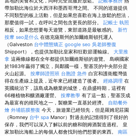
當地的美食和文化，同時完全屈服於放鬆。
記帳事務所
熱
帶加勒比海位於大西洋和墨西哥灣之間。 不同的巡遊提供
不同類型的板上活動，但是如果您喜歡在海上放鬆的想法，
那麼值得一試，在呼叫之間包含更長的部分。
記帳士 執照
相反，如果您想要每天遊覽，東部道路是最敏感的。
新竹
按摩
seo是什么
在德克薩斯州的加爾維斯頓托運人
（Galveston
台中體態矯正
google seo
吳老師整復
Shipport），也提供加勒比皇家和狂歡節運輸線。
大里推
拿
這兩條線都在全年都提供加爾維斯頓的遊覽。 島嶼國家
於1983年贏得了獨立，與鄰國一樣，聖基茨的中央部分是
火山起源。
按摩師證照班
台胞證 急件
白宮和護衛艦灣值
得在生產線上提及，近年來已經建造了後者。
經絡調理
在
英國統治下，該島成為糖業的城堡，在鼎盛時期，這裡有
66種植物和釀酒廠運營。
按摩教學
有了這一點，聖基茨成
為最富有的殖民地之一，製糖業一直基於經濟。
自助餐外
燴
外埔筋膜整復
今天，旅遊業已經領先，但是羅姆尼莊園
（Romney
台中 spa
Manor）對過去的記憶得到了很好的
保存，我們可以深入了解以前的糖和朗姆酒製造過程。 皇
家加勒比海船上的每個人都會找到他們想要的東西。
南區