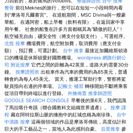
力四射的，基於羅馬的Volubilis。
整復師證照
台中 按摩
整骨
前往Meknes的旅行，您可以在短短一小段時間內看
到“摩洛哥凡爾賽宮”。 在巡航期間，MSC Divina與一艘豪
華船。 在邁阿密，船上早餐（飲料有限），在返回家中享
用午餐。 社會的船隻在許多方面都稱其為“驕傲的巨人”！
航空補充自由，硼安全性（將支付全額支付），可選程序。
北投 按摩
機場費用，航空附加費，取消費用（應支付全
額），預訂費，可選計劃。
台中 推拿
最接近加爾維斯頓港
口的機場是休斯頓愛好國際機場。
wordpress
網路行銷公
司
附近按摩
它們之間的距離為42英里，道路大約需要30分
鐘。
按摩證照班
出租車作為汽車的費用約為85美元，普通
轉會約為每人45美元。 當天，搬運工幫助行李，警察將駕
駛員指向右邊的停車場。
記帳士 補習
轉移開始不斷將乘客
從項目帶到終端以進行登錄。
外燴佈置
推拿師證照
GOOGLE SEARCH CONSOLE
早餐後的第6天，我們認識
了馬拉喀什奇蹟（聯合國教科文組織世界遺產）。
按摩 課
程
藏在阿特拉斯山脈的擁抱中的紅城也稱為南珍珠。
台中
中清路 按摩
這兩個領域的作品是摩洛哥傳統，高度估計和
巨大的手工藝品之一，當地人為此感到自豪。
后里推拿
參