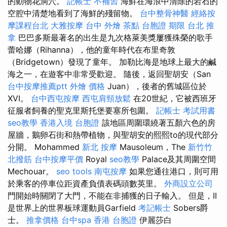
的動物花洞穴。
記帳士 不補習
海鮮在海浪中清除的岩石的
空腔中清楚地看到了海鮮的殘留物。
台中整骨神醫
經絡按
摩課程台北
大雅按摩
台中 外燴 茶點
台胞證 期限
台北 推
拿
巴巴多斯最著名的出生是九次格萊美獎屢獲殊榮的歌手
蕾哈娜（Rihanna），他的童年時代在布里奇敦
（Bridgetown）發現了童年。 加勒比海是地球上最大的鹹
海之一，在遊客中非常受歡迎。 隨後，返回聖胡安（San
台中按摩推薦ptt
外燴 價格
Juan），後者的舊城區位於
XVI。
台中西屯按摩
西屯肩頸放鬆
在20世紀，它被西班牙
征服者飼養的聖克里斯托堡要塞所包圍。
記帳士 考試用書
seo教學
香港入境 台胞證
該地區周圍環繞著五顏六色的房
屋牆，鵝卵石街和熱帶植物，與聖胡安的熙熙to的現代部分
分開。 Mohammed
新北 按摩
Mausoleum，The
新竹竹
北撥筋
台中按摩平價
Royal
seo教學
Palace及其周圍空間
Mechouar。
seo tools
南屯按摩
如果您通往港口，則可用
於乘客的停車位距資產負債表碼頭數英里。
外商設立公司
門開始時關閉了大門，不能在非捕獲的日子輸入。 但是，II
是世界上的世界板球運動員Garfield
考記帳士
Sobers爵
士。
推拿價格
台中spa
香港 台胞證
伊麗莎白