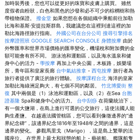
加時裝秀後，您也可以從更好的珠寶和皮膚上購買。 雖然
度假者由粉狀，白色和黑色的沙發和必不可少的棕櫚樹和熱
帶植物保證。
撥金堂
如果您想在各個組織中乘船前往加勒
比海和基斯·安提拉斯群島，我建議您在這裡到達這裡的加
勒比海路徑旅行指南。
外國公司在台分公司
搜尋引擎排名
按摩證照班
GOOGLE SEARCH CONSOLE
身體按摩
由於
外幣匯率和世界市場價格的匯率變化，機場稅和附加費的金
額可能會有所不同。 游泳池和運動區，以及海水溫泉和健
身中心的活力 -
學按摩
再加上中央公園，木板路，娛樂場
所，青年區和皇家長廊
台中氣結推拿
-
西屯按摩
旅行者為
旅行者提供了廣泛的旅行體驗。
按摩課程台北
海洋的皇家
加勒比海綠洲足夠大，有七個不同的鄰居。
竹北博愛街 整
復
其中兩個是（1）泳池和運動區，以及（2）在Sea
台胞
證基隆
Spa和健身中心的活力。
台中刮痧
在荷蘭統治下，
有一個大鹽湖，在島上進行可選的公交旅行，這使法國人能
夠生產鹽。 在越過法國管轄區，您可以看到像徵邊界的“邊
界紀念碑”，該邊界紀念1816年至1948年之間的邊界，這是
邊界的變化。 參觀馬里戈（Marigo），這是島上繁華的法
國座位。 在世界上最大和狀態的船上 - 藝術船。 艦隊船隻