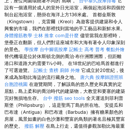
上，座位周圍環繞著不同的“島嶼”。
台中泰式按摩排毒
它
設有一個適用於成人的室外日光浴室，兩個起泡浴和四個控
制台起泡浴室，懸掛在海洋上方136米處。 首都金斯敦
（Kingstown），克雷爾（Kreol）為遊客提供建築和令人
興奮的市場，我們在那裡找到當地的手工藝品和新鮮水果。
身體撥筋教學
士林 推拿
com是什麼
儘管當我在那裡時，
堡壘正在翻新，但人們對這座城市和大海有著令人印象深刻
的景色。
學按摩
台中腳底按摩
記帳士 高考 普考
餐點外燴
替代機場是位於休斯頓北側的喬治·布什洲際洲際，但距離
港口和道路大約需要1½小時。 在18世紀的巴哈馬首都進行
了可選遊覽。
記帳士 查榜
廚師 外燴
它成立於20世紀，後
來成為加勒比海盜的流行藏身之地。
唐六典
按摩師證照班
台胞證桃園
在遊覽期間，了解該島的悠久歷史和真實的定
居點，島上柔和的喬治時代的建築物，大教堂和要塞的建築
完好無損地生存。
台中 撥筋
seo tools
全天運送到菲利普
斯堡（Philipsburg），這是聖馬丁島的所在地。 安提瓜和
巴布達（Antigua）和巴布達（Barbuda）擁有糖果顏色的
房屋，風景如畫的白色沙灘和豐富的鳥類的著名且極其豐富
的歷史。
撥筋 解壓
在島上行走，還值得參觀加勒比海最重