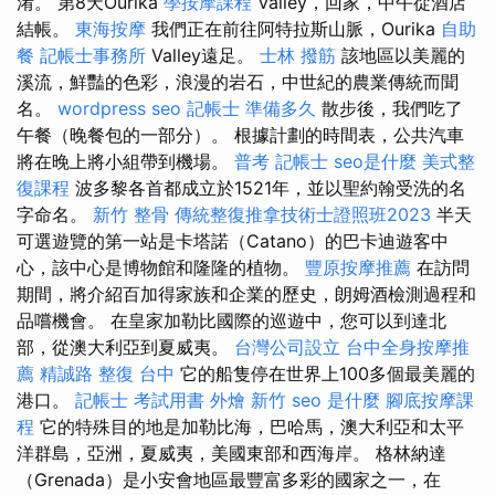
淆。 第8天Ourika
學按摩課程
Valley，回家，中午從酒店
結帳。
東海按摩
我們正在前往阿特拉斯山脈，Ourika
自助
餐
記帳士事務所
Valley遠足。
士林 撥筋
該地區以美麗的
溪流，鮮豔的色彩，浪漫的岩石，中世紀的農業傳統而聞
名。
wordpress seo
記帳士 準備多久
散步後，我們吃了
午餐（晚餐包的一部分）。 根據計劃的時間表，公共汽車
將在晚上將小組帶到機場。
普考 記帳士
seo是什麼
美式整
復課程
波多黎各首都成立於1521年，並以聖約翰受洗的名
字命名。
新竹 整骨
傳統整復推拿技術士證照班2023
半天
可選遊覽的第一站是卡塔諾（Catano）的巴卡迪遊客中
心，該中心是博物館和隆隆的植物。
豐原按摩推薦
在訪問
期間，將介紹百加得家族和企業的歷史，朗姆酒檢測過程和
品嚐機會。 在皇家加勒比國際的巡遊中，您可以到達北
部，從澳大利亞到夏威夷。
台灣公司設立
台中全身按摩推
薦
精誠路 整復 台中
它的船隻停在世界上100多個最美麗的
港口。
記帳士 考試用書
外燴 新竹
seo 是什麼
腳底按摩課
程
它的特殊目的地是加勒比海，巴哈馬，澳大利亞和太平
洋群島，亞洲，夏威夷，美國東部和西海岸。 格林納達
（Grenada）是小安會地區最豐富多彩的國家之一，在