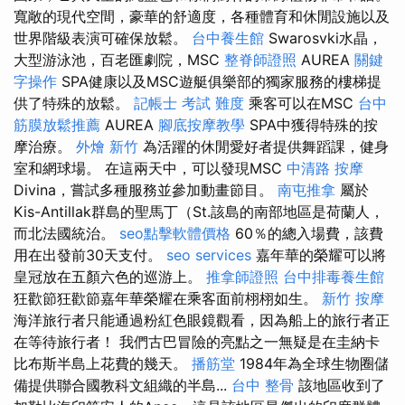
寬敞的現代空間，豪華的舒適度，各種體育和休閒設施以及
世界階級表演可確保放鬆。
台中養生館
Swarosvki水晶，
大型游泳池，百老匯劇院，MSC
整脊師證照
AUREA
關鍵
字操作
SPA健康以及MSC遊艇俱樂部的獨家服務的樓梯提
供了特殊的放鬆。
記帳士 考試 難度
乘客可以在MSC
台中
筋膜放鬆推薦
AUREA
腳底按摩教學
SPA中獲得特殊的按
摩治療。
外燴 新竹
為活躍的休閒愛好者提供舞蹈課，健身
室和網球場。 在這兩天中，可以發現MSC
中清路 按摩
Divina，嘗試多種服務並參加動畫節目。
南屯推拿
屬於
Kis-Antillak群島的聖馬丁（St.該島的南部地區是荷蘭人，
而北法國統治。
seo點擊軟體價格
60％的總入場費，該費
用在出發前30天支付。
seo services
嘉年華的榮耀可以將
皇冠放在五顏六色的巡游上。
推拿師證照
台中排毒養生館
狂歡節狂歡節嘉年華榮耀在乘客面前栩栩如生。
新竹 按摩
海洋旅行者只能通過粉紅色眼鏡觀看，因為船上的旅行者正
在等待旅行者！ 我們古巴冒險的亮點之一無疑是在圭納卡
比布斯半島上花費的幾天。
播筋堂
1984年為全球生物圈儲
備提供聯合國教科文組織的半島...
台中 整骨
該地區收到了