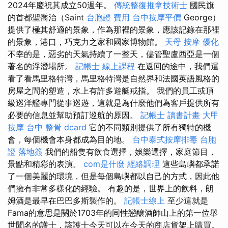
2024年慶祝其成立50週年。
傳統整復推拿技術士
國民旗
的首都聖喬治（Saint
台胞證 費用
台中按摩平價
George）
提供了極其舒適的景象，作為那裡的景象，應該記錄在那裡
的景象，港口，巧克力之家和國家博物館。
天母 按摩
優化
不幸的是，惡劣的天氣持續了一整天，儘管聖盧西亞是一個
著名的浮潛場所。
記帳士 線上課程
在返回的途中，我們還
看了看馬里格特灣，馬里格特灣是自然界和法國英語風格的
房屋之間的塑造，水上有許多遊艇戒指。 我們的員工或頂
級巡洋艦專門從事巡遊，這就是為什麼他們為客戶提供所有
必要的信息並幫助預訂巡航的原因。
記帳士 讀書計畫
大甲
按摩
台中 整骨 dcard
它的不同類別提供了所有獨特的機
會，每個機會本身都成為目的地。
台中泰式按摩排毒
台胞
證 落地簽
我們的船隻有飲食選擇，娛樂選擇，家庭節目，
景點和精彩的表演。
com是什麼
經絡調理
這些島嶼都承諾
了一個美麗的環境，但是每個島嶼都以自己的方式，因此他
們擁有非常多樣化的經驗。 有趣的是，世界上的飲料，朗
姆酒是最早在巴巴多斯製作的。
記帳士線上
至少這就是
Fama的意思是關於1703年的同性戀釀酒師山上的第一位舉
世聞名的護士，該護士今天可以在今天的商店貨架上購買。