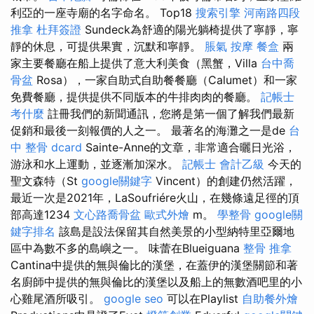
利亞的一座寺廟的名字命名。 Top18
搜索引擎
河南路四段
推拿
杜拜簽證
Sundeck為舒適的陽光躺椅提供了寧靜，寧
靜的休息，可提供果實，沉默和寧靜。
脹氣 按摩
餐盒
兩
家主要餐廳在船上提供了意大利美食（黑蟹，Villa
台中喬
骨盆
Rosa），一家自助式自助餐餐廳（Calumet）和一家
免費餐廳，提供提供不同版本的牛排肉肉的餐廳。
記帳士
考什麼
註冊我們的新聞通訊，您將是第一個了解我們最新
促銷和最後一刻報價的人之一。 最著名的海灘之一是de
台
中 整骨 dcard
Sainte-Anne的文章，非常適合曬日光浴，
游泳和水上運動，並逐漸加深水。
記帳士 會計乙級
今天的
聖文森特（St
google關鍵字
Vincent）的創建仍然活躍，
最近一次是2021年，LaSoufriére火山，在幾條遠足徑的頂
部高達1234
文心路喬骨盆
歐式外燴
m。
學整骨
google關
鍵字排名
該島是設法保留其自然美景的小型納特里亞爾地
區中為數不多的島嶼之一。 味蕾在Blueiguana
整骨 推拿
Cantina中提供的無與倫比的漢堡，在蓋伊的漢堡關節和著
名廚師中提供的無與倫比的漢堡以及船上的無數酒吧里的小
心雞尾酒所吸引。
google seo
可以在Playlist
自助餐外燴