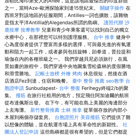
加勒比海印第安人的Anee，這是該地區最傑出的印度群體
之一，當時Aze-歐洲探險家到達15世紀末。
關鍵字操作
在
西班牙對該地區的征服期間，Antilles一詞也擴散，該雜物
是指太平洋Antillia的Alegendas所謂的島嶼。
護照代辦
沙
鹿按摩
按摩教學
兒童和青少年乘客還可以找到自己的獨立
水療中心，在那裡您可以特別護理服務。
台中 推拿
健身中
心為度假者提供了豐富而多樣的選擇，可與最先進的有氧運
動和阻力一起工作，或者參與包括旋轉，跆拳道，普拉提和
瑜伽在內的各種班級之一。 我們穿越貝尼必須旅行，在風
景如畫的旅程中，我們穿過中央地圖集雪松森林的度假勝地
和滑雪勝地。
記帳士放榜
外燴 烤肉
休息很短，然後在酒
店酒店Fez到達，住宿和晚餐。
臺中 整骨 推薦
seo教學
台
胞證申請
Sunbudapest-
台中 整復
Ferihegy終端2/b的聚
集。
撥筋
在旅行社租用的地方，預定飛往阿加迪爾的航班
從布達佩斯出發。 在下午，有可能在島上美麗的海邊部分
上去海灘。
新竹整骨推薦
士林 推拿
從單個存放的內部小
木屋到兩個存儲套房。
台胞證照片
美容撥筋
它們提供了難
以想像的體驗，並在航運市場上具有革命性的新穎性。
社
團法人登記申請
這些島嶼都是很有希望的，但是它們都是