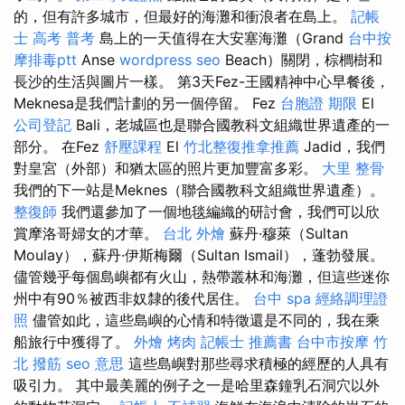
的，但有許多城市，但最好的海灘和衝浪者在島上。
記帳
士 高考 普考
島上的一天值得在大安塞海灘（Grand
台中按
摩排毒ptt
Anse
wordpress seo
Beach）關閉，棕櫚樹和
長沙的生活與圖片一樣。 第3天Fez-王國精神中心早餐後，
Meknesa是我們計劃的另一個停留。 Fez
台胞證 期限
El
公司登記
Bali，老城區也是聯合國教科文組織世界遺產的一
部分。 在Fez
舒壓課程
El
竹北整復推拿推薦
Jadid，我們
對皇宮（外部）和猶太區的照片更加豐富多彩。
大里 整骨
我們的下一站是Meknes（聯合國教科文組織世界遺產）。
整復師
我們還參加了一個地毯編織的研討會，我們可以欣
賞摩洛哥婦女的才華。
台北 外燴
蘇丹·穆萊（Sultan
Moulay），蘇丹·伊斯梅爾（Sultan Ismail），蓬勃發展。
儘管幾乎每個島嶼都有火山，熱帶叢林和海灘，但這些迷你
州中有90％被西非奴隸的後代居住。
台中 spa
經絡調理證
照
儘管如此，這些島嶼的心情和特徵還是不同的，我在乘
船旅行中獲得了。
外燴 烤肉
記帳士 推薦書
台中市按摩
竹
北 撥筋
seo 意思
這些島嶼對那些尋求積極的經歷的人具有
吸引力。 其中最美麗的例子之一是哈里森鐘乳石洞穴以外