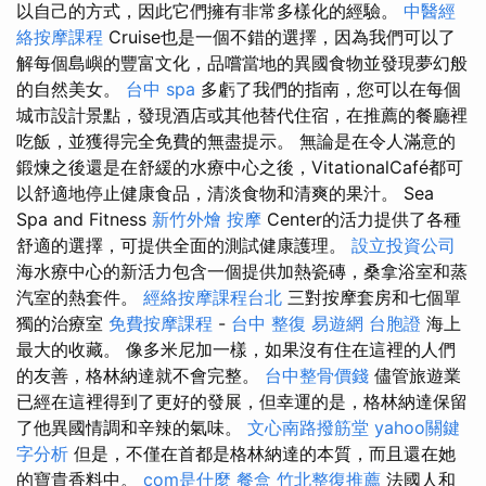
以自己的方式，因此它們擁有非常多樣化的經驗。
中醫經
絡按摩課程
Cruise也是一個不錯的選擇，因為我們可以了
解每個島嶼的豐富文化，品嚐當地的異國食物並發現夢幻般
的自然美女。
台中 spa
多虧了我們的指南，您可以在每個
城市設計景點，發現酒店或其他替代住宿，在推薦的餐廳裡
吃飯，並獲得完全免費的無盡提示。 無論是在令人滿意的
鍛煉之後還是在舒緩的水療中心之後，VitationalCafé都可
以舒適地停止健康食品，清淡食物和清爽的果汁。 Sea
Spa and Fitness
新竹外燴
按摩
Center的活力提供了各種
舒適的選擇，可提供全面的測試健康護理。
設立投資公司
海水療中心的新活力包含一個提供加熱瓷磚，桑拿浴室和蒸
汽室的熱套件。
經絡按摩課程台北
三對按摩套房和七個單
獨的治療室
免費按摩課程
-
台中 整復
易遊網 台胞證
海上
最大的收藏。 像多米尼加一樣，如果沒有住在這裡的人們
的友善，格林納達就不會完整。
台中整骨價錢
儘管旅遊業
已經在這裡得到了更好的發展，但幸運的是，格林納達保留
了他異國情調和辛辣的氣味。
文心南路撥筋堂
yahoo關鍵
字分析
但是，不僅在首都是格林納達的本質，而且還在她
的寶貴香料中。
com是什麼
餐盒
竹北整復推薦
法國人和