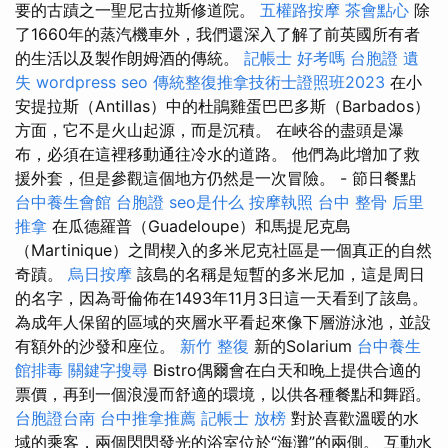
要的古蹟之一聖尼古拉斯修道院。
五權路按摩
茶會點心
除
了1660年的蒸汽機車外，我們還深入了解了前英國所有者
的生活以及製作朗姆酒的傳統。
記帳士 好考嗎
台胞證 遺
失
wordpress seo
傳統整復推拿技術士證照班2023
在小
安提拉斯（Antillas）中的杜鵑雞蛋巴巴多斯（Barbados）
方面，它不是火山起源，而是沉積。 在峽谷的盡頭是瀑
布，必須在這裡移動通往冷水的道路。 他們為此增加了救
援外套，但是參觀這個地方仍然是一次冒險。 - 節日餐點
台中養生會館
台胞證
seo是什么
按摩執照
台中 整骨
后里
推拿
在瓜德羅普（Guadeloupe）和馬提尼克島
（Martinique）之間楔入的多米尼克社區是一個真正的自然
奇蹟。
烏日按摩
該島的名稱是短暫的多米尼加，這是周日
的名字，因為哥倫佈在1493年11月3日這一天看到了該島。
為成年人保留的區域的夾層水平看起來像下層游泳池，並設
有額外的沙發和座位。
新竹 整復
新的Solarium
台中養生
館排毒
關鍵字搜尋
Bistro偶爾會在白天和晚上提供合適的
票價，再到一個浪漫而舒適的環境，以供各種餐點和舞蹈。
台胞證台南
台中推拿推薦
記帳士 放榜
對於喜歡溫暖的水
域的乘客，兩個閃閃發光的浴室位於“海灘”的兩側。 互動水