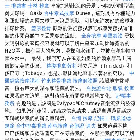
士 推薦書
士林 推拿
皇家加勒比海的最愛，例如9洞微型高
爾夫球場，Oasis
台中泰式按摩
Dunes，這對具有各種能力
和運動場的高爾夫球手來說是挑戰，可以允許友好的籃球和
排球比賽。
豐原整骨
觀眾能夠從擦拭酒吧或享受擦拭咖啡
館的休閒菜餚中享受乘客的流動。
全身按摩
泰國簽證
尋找
太陽射線的家庭很容易就可以了解由皇家加勒比海簽名的
H2O區，標有巨大的息肉，滑梯和水觸手，並被海洋生物包
圍在水中。 最後，我們可以在風景如畫的維爾京群島上屈
服於完美的休息。
整復推拿南屯
特立尼達（Trinidad）和
多巴哥（Tobago）也是加勒比海地區非常著名的島嶼。
中
醫經絡按摩課程
竹東整骨推薦
按摩師證照
該場地非常豐
富，擁有巨大的瀑布和隱藏的洞穴。
台胞證台北
脹氣 按摩
如果我們在這裡，絕對值得花時間發現當地文化。
記帳事
務所
有趣的是，該國是Calypso和Chutney音樂流派的發源
地。 如果您有疑問，評論或信息請求，請親自通過電話或
互聯網與我們的辦公室聯繫。
台灣 按摩
記帳士 職業道德
規範
台中排毒推薦
南屯按摩
台胞證 遺失
如果這還不夠，
巴巴多斯和瓜德羅普島正在等待我們，在那裡我們可以了解