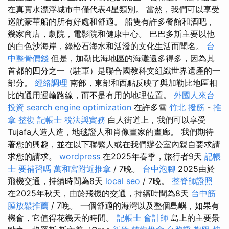
在真實水漂浮城市中僅代表4星類別。 當然，我們可以享受
巡航豪華船的所有好處和舒適。 船隻有許多餐館和酒吧，
幾家商店，劇院，電影院和健康中心。 巴巴多斯主要以他
的白色沙海岸，綠松石海水和活潑的文化生活而聞名。
台
中整骨價錢
但是，加勒比海地區的海灘還多得多，因為其
首都的四分之一（駐軍）是聯合國教科文組織世界遺產的一
部分。
經絡調理
南部，東部和西點反映了與加勒比地區相
比的通用運輸路線，而不是有用的地理位置。
外國人來台
投資
search engine optimization
在許多雪
竹北 撥筋
-
推
拿 整復
記帳士 稅法與實務
白人街道上，我們可以享受
Tujafa人造人造，地毯證人和肖像畫家的畫廊。 我們期待
著您的興趣，並在以下聯繫人或在我們辦公室內親自要求請
求您的請求。
wordpress
在2025年春季，旅行者9天
記帳
士 要補習嗎
萬和宮附近推拿
/ 7晚。
台中泡腳
2025由於
飛機交通，持續時間為8天
local seo
/ 7晚。
整脊師證照
在2025年秋天，由於飛機的交通，持續時間為8天
台中筋
膜放鬆推薦
/ 7晚。 一個舒適的海灣以及整個島嶼，如果有
機會，它值得花幾天的時間。
記帳士 會計師
島上的主要景