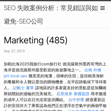
SEO 失敗案例分析：常見錯誤與如何
避免-SEO公司
Marketing (485)
Sep 27, 2013
加勒比海2025我旅行com旅行社 德克薩斯州墨西哥灣的上
海岸是德克薩斯州最受歡迎的旅遊勝地之一。
台南 外燴
ptt
local seo
幾英里的海灘，很棒的住宿，提供精美海鮮
的餐廳和令人難以置信的購物機會，在半踪跡氣候下等待客
人。
記帳士 書單
該地區的許多家庭友好的景點是從加爾維
斯頓開始的遊輪的完美補充。
后里推拿
泰國簽證
尋求撤退
的成年人可以在日光浴室提供團結。
台中舒壓
經過重新設
計的安排誇大了乘客認為他們正在漂浮在空氣中的兩個甲板