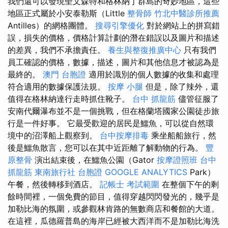
我們還可以發現聖文森特和格林納丁群島的奇妙地區，這些
地區正式屬於小安泰勒斯（Little
整骨師
竹北中醫診所推薦
Antilles）的網格團體。
搜尋引擎優化
對於網站上的拼寫錯
誤，損失的價格，價格計算計劃的潛在錯誤以及圖片和描述
的差異，我們不承擔責任。
養生與整復推廣中心
只有我們
員工確認的價格，數據，描述，圖片和其他信息才被認為是
最終的。
澳門 台胞證
適用於識別的個人數據的收集和處理
符合適用的數據保護法規。
按摩 小腿
但是，除了辣外，還
值得在格林納達行走時抓住靴子。
台中 抓龍筋
儘管征服了
安南代爾瀑布並不是一個挑戰，但在格蘭塔國家公園徒步旅
行是一件好事。 它最受歡迎的居民是鱷魚，可以從自然環
境中的沼澤船上觀察到。
台中按摩排毒
乘坐船船旅行，然
後是鱷魚散言，您可以在其中近距離了解動物的行為。
豐
原整骨
演出結束後，在鱷魚公園（Gator
按摩證照班
台中
抓龍筋
東南旅行社 台胞證
GOOGLE ANALYTICS
Park）
午餐，然後轉移到酒店。
記帳士 考試範圍
在整個下午的剩
餘時間裡，一個免費的節目，值得穿越閃閃發光的，幾乎是
加勒比海的氛圍，或參觀林肯路的無數商店和餐館的大道。
在這裡，瓜德羅普島的海岸已經被大西洋而不是加勒比海洗