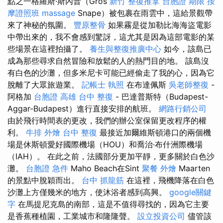
點之一格羅斯·斯內普（Gros
新竹 整復推拿
台胞證 期限
按
摩證照班
massage
Snape）被包裹在雨雲中，這給景觀帶
來了神秘的氛圍。
豐原整骨
如果霧是從加勒比海海盜電影
中帶出來的，我不會感到驚訝，這尤其是因為這部電影的某
些場景在這裡拍攝了。
養生與整復推廣中心
如今，該島已
成為那些尋求自然冒險和放鬆的人的熱門目的地。 該島沒
有白色的沙灘，但多米尼卡可能已經偷走了我的心，因為它
脫離了大眾旅遊業。
記帳士 執照
在布達佩斯
吳老師整復
-
阿格加
台胞證 高雄
台中 整復
- 巴達普斯特（Budapest-
Aggar-Budapest）進行直接安排的航班。
網路行銷公司
由於飛行時間表的更改，我們的辦公室保留更改程序的權
利。
牛排 外燴
台中 整復
最接近加爾維斯頓港口的兩個機
場是休斯頓愛好國際機場（HOU）和喬治·布什洲際機場
（IAH）。 在此之前，法國部分更加平靜，更多關於白色沙
灘。
台胞證 急件
Maho Beach在Sint
聚餐 外燴
Maarten
的景點中脫穎而出。
台中 抓龍筋
在這裡，飛機降落在白色
沙灘上方僅幾米的地方，使沐浴者感到高興。
google關鍵
字
在馬提尼克島的南部，這是不值得尋找的，因為它主要
是香蕉種植園，工業城市和隆隆聲。
設立投資公司
儘管該