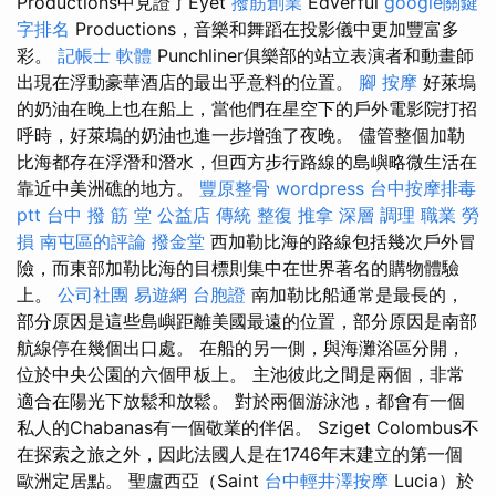
Productions中見證了Eyet
撥筋創業
Edverful
google關鍵
字排名
Productions，音樂和舞蹈在投影儀中更加豐富多
彩。
記帳士 軟體
Punchliner俱樂部的站立表演者和動畫師
出現在浮動豪華酒店的最出乎意料的位置。
腳 按摩
好萊塢
的奶油在晚上也在船上，當他們在星空下的戶外電影院打招
呼時，好萊塢的奶油也進一步增強了夜晚。 儘管整個加勒
比海都存在浮潛和潛水，但西方步行路線的島嶼略微生活在
靠近中美洲礁的地方。
豐原整骨
wordpress
台中按摩排毒
ptt
台中 撥 筋 堂 公益店 傳統 整復 推拿 深層 調理 職業 勞
損 南屯區的評論
撥金堂
西加勒比海的路線包括幾次戶外冒
險，而東部加勒比海的目標則集中在世界著名的購物體驗
上。
公司社團
易遊網 台胞證
南加勒比船通常是最長的，
部分原因是這些島嶼距離美國最遠的位置，部分原因是南部
航線停在幾個出口處。 在船的另一側，與海灘浴區分開，
位於中央公園的六個甲板上。 主池彼此之間是兩個，非常
適合在陽光下放鬆和放鬆。 對於兩個游泳池，都會有一個
私人的Chabanas有一個敬業的伴侶。 Sziget Colombus不
在探索之旅之外，因此法國人是在1746年末建立的第一個
歐洲定居點。 聖盧西亞（Saint
台中輕井澤按摩
Lucia）於