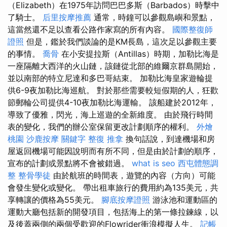
（Elizabeth）在1975年訪問巴巴多斯（Barbados）時擊中
了騎士。
后里按摩推薦
通常，時鐘可以參觀島嶼和景點，
這當然還不足以查看公路作家寫的所有內容。
國際整復師
證照
但是，鑑於我們談論的是KM長島，這次足以參觀主要
的事情。
喬骨
在小安提拉斯（Antillas）時期，加勒比海是
一座隔離大西洋的火山鏈，該鏈從北部的維爾京群島開始，
並以南部的特立尼達和多巴哥結束。 加勒比海皇家遊輪提
供6-9夜加勒比海巡航。 對於那些需要較短假期的人，狂歡
節郵輪​​公司提供4-10夜加勒比海運輸。 該船建於2012年，
導致了優雅，閃光，海上巡遊的全新維度。 由於飛行時間
表的變化，我們的辦公室保留更改計劃順序的權利。
外燴
桃園
沙鹿按摩
關鍵字
整復 推拿
換句話說，到達機場和房
屋返回機場可能因說明而有所不同，但是由於計劃的順序，
宣布的計劃或景點將不會被錯過。
what is seo
西屯體態調
整
整骨學徒
由於航班的時間表，遊覽的內容（方向）可能
會發生變化或變化。 帶出租車旅行的費用約為135美元，共
享轉讓的價格為55美元。
腳底按摩證照
游泳池和運動區的
運動大廳包括新的開發項目，包括海上的第一條拉鍊線，以
及後蓋兩側的兩個受歡迎的Flowrider衝浪模擬人生。
記帳