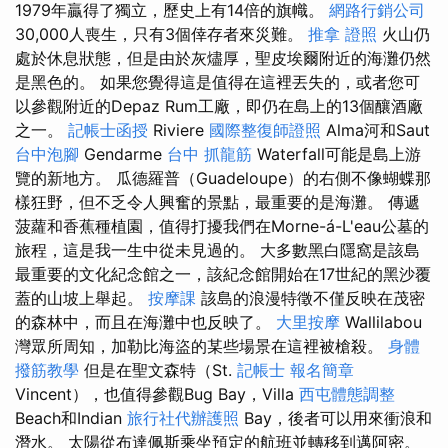
1979年贏得了獨立，歷史上有14倍的旗幟。
網路行銷公司
30,000人喪生，只有3個倖存者來災難。
推拿 證照
火山仍
處於休息狀態，但是由於灰燼厚，聖皮埃爾附近的海灘仍然
是黑色的。 如果您覺得這是值得在這裡丟失的，或者您可
以參觀附近的Depaz Rum工廠，即仍在島上的13個釀酒廠
之一。
記帳士函授
Riviere
國際整復師證照
Alma河和Saut
台中泡腳
Gendarme
台中 抓龍筋
Waterfall可能是島上游
覽的新地方。 瓜德羅普（Guadeloupe）的右側不像蝴蝶那
樣狂野，但不乏令人興奮的景點，最重要的是海灘。 傳遞
菠蘿和香蕉種植園，值得打擾我們在Morne-á-L'eau公墓的
旅程，這是我一生中從未見過的。 大多數黑白隱窩是該島
最重要的文化紀念館之一，該紀念館開始在17世紀的黑沙覆
蓋的山坡上舉起。
按摩課
該島的浪漫特徵不僅反映在茂密
的森林中，而且在海灘中也反映了。
大里按摩
Wallilabou
灣眾所周知，加勒比海盜的某些場景在這裡被槍殺。
身體
撥筋教學
但是在聖文森特（St.
記帳士 報名簡章
Vincent），也值得參觀Bug Bay，Villa
西屯體態調整
Beach和Indian
旅行社代辦護照
Bay，後者可以用來衝浪和
潛水。 太陽從布達佩斯乘坐預定的航班並轉移到邁阿密。