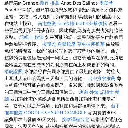
島南端的Grande
新竹 推拿
Anse Des Salines
學按摩
Beach非常好，但只有在您想放鬆和陽光的情況下才值得來
這裡。 文檔，輸入規則，海關規則和其他有用的建議可以
在網站上找到。
南屯整復
seo軟體
buffet外燴價格
查看一
些景點需要預註冊或存款，因此我們為所有參與者預訂這些
景點。
記帳士 稅法
如果可能的話，請聲明您要在付款的同
時參加哪些程序。
換護照
身體按摩
草屯按摩推薦
由於噴
氣機的時間表，我們的辦公室維護了該程序的順序。 西方
航線的長度也從幾天到一周以上，但它們通常在加勒比海這
些地區之間在更廣闊的島嶼之間在海上花費更多的時間。
撥筋證照
東部航線在美國東部提供了最短的道路，前往大
土耳其人或巴哈馬的三天和四天的遊覽。
台中推拿推薦
每
週的巡洋艦可能在維爾京群島，多米尼加共和國和波多黎各
的三個港口中包含三個或四個港口。
烤肉 外燴
記帳士 受
訓
西加勒比海的路線通常包括墨西哥加勒比海和開曼群
島，它們可以是牙買加，伯利茲和洪都拉斯停下來。
台中
推拿推薦
GOOGLE SEARCH CONSOLE
參與費的60％，
該費用在出發前30天支付。
按摩課程台北
這條路穿過紅色
國家，它與天空的純藍色和棕櫚樹林的常綠植物非常和諧。