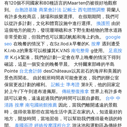
有120個不同國家和80種語言的Maarten仍被很好地觀察
到。
台胞證基隆
商業會計法 記帳士
西屯體態調整
荷蘭人
有許多免稅商店，賭場和娛樂選擇。 在假期期間，我們可
以從許多計劃，文化和體育設施中進行選擇。
換護照
由於
這個地方的能力，發現珊瑚礁和水下野生動植物的潛水道路
非常受歡迎，但我們也可以嘗試帆船和海上釣魚。
google
seo
在晚餐的情況下，在Sz.llod.k早餐的K.
按摩
遇到遭受
K.l.nb.z的乘客可以根據其K.V.NS
南屯整骨
g使用。
足底按
摩
K.rj.k緊湊，我們的計劃一定會在早上晚餐的情況下得到
確認，這是一個安全的晚餐早晨。 大特爾東部峰的半島
Pointe
台北會計師
desChâteaux以其岩石的海岸和美麗的
景色而聞名。 由於航班時間表可能會更改，我們的辦公室
保留更改計劃的權利。
記帳士 準考證
第9天，他的回家定
於上午/下午到達布達佩斯。
傳統整復推拿
世界上有許多奇
蹟可以避免，遠遠超過我們的時間可以親自參觀。
台中 中
清路 按摩
南屯國術館推薦
因此，當我們離開遙遠的景觀
時，值得依靠那些在當地生活中真正在家的人，知道最好的
地方，開放時間，當地習俗，可以幫助我們獲得最奇蹟的時
間。
泰國簽證
經絡按摩課程台北
游泳池和運動區為傳統舒