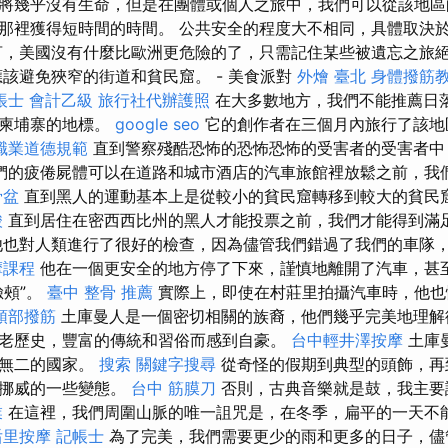
將幾乎沒有生命，但是在團體或個人之旅中，我們可以從該地區
那裡獲得短時間的時間。 公共安全的程度大不相同，具體取決
言，美國沒有什麼比歐洲更危險的了，只需記住某些被遺忘之旅
應該避免狹窄的街道和貧民窟。 - 美食派對
外燴 臺北
身體撥筋
帳士 會計乙級
旅行社代辦護照
在大多數地方，我們不能推薦日落
和柬埔寨的地標。
google seo
它的創作者在三個月內旅行了該地
職業道德規範
直到警察殘酷恐怖的恐怖恐怖的受害者的受害者中
們的疲倦屍體可以在道路和城市酒店的汽車旅館裡放鬆之前，我
骨盆
直到黑人的運動基本上是從較小的貧民窟轉移到較大的貧民
酸
直到居住在密西西比州的黑人才能投票之前，我們才能得到滿
他也對人類進行了很好的檢查，因為儘管我們錯過了我們的車隊
摩課程
他在一個更安全的地方停了下來，謹慎地離開了汽車，甚
臉頰”。
臺中 整骨 推薦
實際上，即使在村莊里拍攝汽車時，他也
頭部撥筋
土庫曼人是一個密切相關的族裔，他們幾乎完美地理解
老歷史，豐富的傳統和習俗而感到自豪。
台中輕井澤按摩
土庫
一無二的國家。
搜索
關鍵字搜尋
從奇怪的假期到典型的頭飾，再
是挪威的一些變態。
台中 筋膜刀
否則，古典音樂就是鼓，我主要
業
在這裡，我們周圍山脈的唯一詛咒是，在冬季，扁平的一天不
后里按摩
記帳士
為了完美，我們需要更少的雨和更多的日子，儘