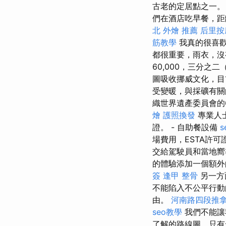
古老的定居點之一
們在酒店吃早餐，距
北 外燴 推薦
后里按
筋教學
我真的很喜歡
都很重要，雨衣，沒
60,000，三分之二
圖吸收挪威文化，
受變暖，與採礦有關
織世界遺產委員會的
燴
護照換發
專業人士
證。 - 自助餐設備
場費用，ESTA許可
交給駕駛員和當地
的體驗添加一個額外
簽
逢甲 整骨
另一方
不能陷入不公平行
由。
河南路四段推
seo教學
我們不能讓
了解的路線圖，只有