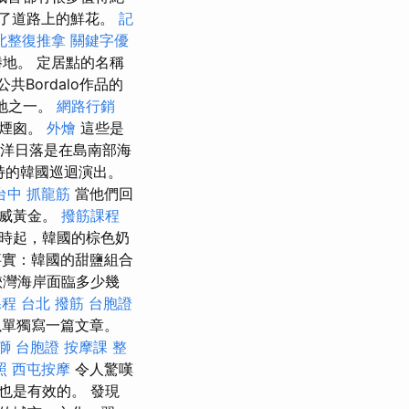
了道路上的鮮花。
記
北整復推拿
關鍵字優
地。 定居點的名稱
共Bordalo作品的
勝地之一。
網路行銷
些煙囪。
外燴
這些是
海洋日落是在島南部海
特的韓國巡迴演出。
台中 抓龍筋
當他們回
挪威黃金。
撥筋課程
時起，韓國的棕色奶
實：韓國的甜鹽組合
峽灣海岸面臨多少幾
課程
台北 撥筋
台胞證
以單獨寫一篇文章。
獅 台胞證
按摩課
整
照
西屯按摩
令人驚嘆
也是有效的。 發現