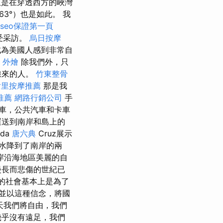
是在穿透西方的峽灣
63°）也是如此。 我
seo保證第一頁
接受采訪。
烏日按摩
成為美國人感到非常自
 外燴
除我們外，只
線來的人。
竹東整骨
后里按摩推薦
那是我
推薦
網路行銷公司
手
汽車，公共汽車和卡車
運送到南岸和島上的
da
唐六典
Cruz展示
水降到了南岸的兩
岸沿海地區美麗的自
漫長而悲傷的世紀已
的社會基本上是為了
並以這種信念，將國
天我們將自由，我們
幾乎沒有遠足，我們