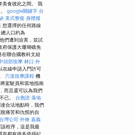
美食彼此之間。 我
題。
google關鍵字
台
缺
美式整復
身體撥
薦
您選擇的任何路線
，總人口約為
他們遭到迫害，並試
政府保護大珊瑚礁免
將在聯合國教科文組
中頭部按摩
林口 外
可以在線申請入門許可
點。
穴道按摩課程
機
將駕駛員和當地指南
，而且還可以為我們
奮不已。
台胞證 落地
到達合法地點時，我們
脫痛苦和仇恨的自
台灣公司
外燴 嘉義
譯該程序，這是我最
威首都有很多值得紀