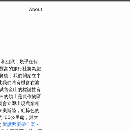
About
計和組織，幾乎任何
豐富的旅行社將為您
餐後，我們開始在半
此我們將有機會在渡
試舊金山的標誌性有
3％的領土是農作物區
就會立即出現農業相
在奧斯陸，紅棕色的
約100公里處，與大
北
辦護照要帶什麼
-