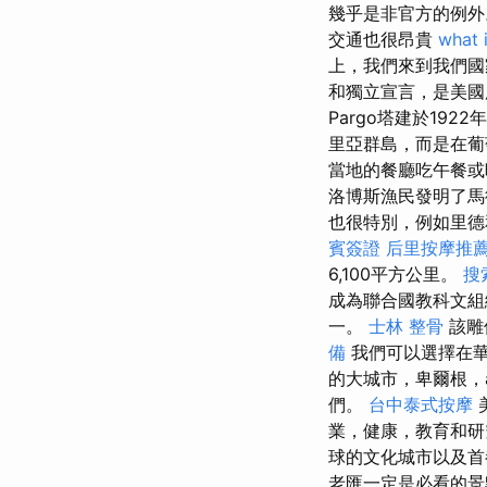
幾乎是非官方的例
交通也很昂貴
what 
上，我們來到我們
和獨立宣言，是美國所
Pargo塔建於19
里亞群島，而是在葡
當地的餐廳吃午餐或
洛博斯漁民發明了馬
也很特別，例如里德
賓簽證
后里按摩推
6,100平方公里。
搜
成為聯合國教科文
一。
士林 整骨
該雕
備
我們可以選擇在華
的大城市，卑爾根，
們。
台中泰式按摩
業，健康，教育和
球的文化城市以及
老匯一定是必看的