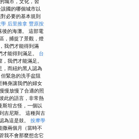
的城市，文化，習
於該國的哪個城市以
絕對必要的基本規則
教學
后里推拿
豐原按
後的海灘。 這部電
區，捕捉了景觀，燈
，我們才能得到滿
們才能得到滿足。
台
窟，我們才能滿足。
足，而紐約黑人認為
，但緊急的洗手盆阻
至轉身讓我們的婦女
慢慢放慢了合適的照
彼此的語言，非常熱
曼斯坦古怪，一個以
到吉尼斯。 這種與古
認為這是鼓。
按摩學
能撒兩個月（當時不
管我不會那麼想念它