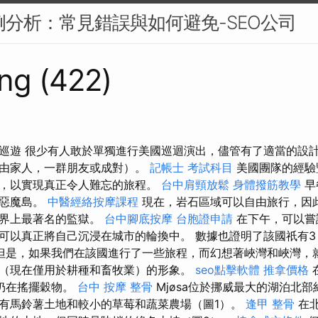
案例分析：常見錯誤與如何避免-SEO公司
ng (422)
巡遊 很少有人敢於單獨進行美國巡迴演出，儘管有了適當的設
（由家人，一群朋友或成對）。
記帳士 考試科目
美國團隊的經驗
，以實現真正令人難忘的旅程。
台中肩頸放鬆
身體撥筋教學
早
索惡魔島。
中醫經絡按摩課程
現在，岩石區域可以自由旅行，因
世界上最著名的監獄。
台中腳底按摩
台胞證申請
在下午，可以嘗
可以真正將自己沉浸在城市的輪換中。 數據也證明了該國祇有
但是，如果我們在該國進行了一些旅程，而幻想著峽灣和峽灣，
（現在僅用於耕種和畜牧業）的形象。
seo點擊軟體
推拿價格
仍在搖擺穀物。
台中 按摩 整骨
Mjøsa位於挪威最大的湖泊北部
有馬鈴薯土地和較小的草莓和蔬菜農場（圖1）。
逢甲 整骨
在