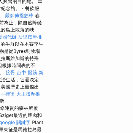
人興奮的目的地。 華
念館。 - 餐飲服
明。
嚴師傅撥筋棒
春
前為止，除自然障礙
限於島上散落的峽
護照代辦
后里按摩推
們的牛群以在本賽季生
是從Byres到牧場
從拉斯維加斯的特殊
但根據時間表的不
啡。
接骨
台中 撥筋
新
政治生活，它還決定
是美國歷史上最傑出
中手撥燙
大里按摩推
斯
被一條連貫的森林所覆
ziget最近的煙囪和
google 關鍵字
Plant
軍東征是馬德拉島最