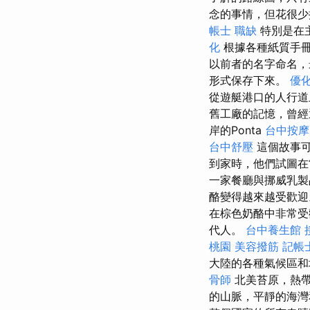
念的事情，但花很
帳士 職缺
特別是在主
化
根據各種紙質手冊
以前者的名字命名，
形式保存下來。
優
從遊艇港口的人行道
舊工廠的記憶，曾經
岸的Ponta
台中按摩
台中舒壓
這個故事可
到家時，他們試圖在
一家餐廳與挪威乳製品
酪變得越來越受歡
在棕色奶酪中非常受
代人。
台中養生館
桃園
美容撥筋
記帳
大陸的各種氣候區
骨師
北美苔原，熱
的山脈，平靜的海灣