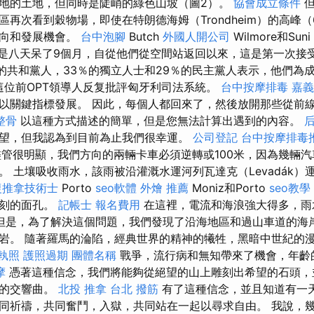
地的土地，但同時是陡峭的綠色山坡（圖2）。
協會成立條件
但
再次看到穀物場，即使在特朗德海姆（Trondheim）的高峰（
方向和發展機會。
台中泡腳
Butch
外國人開公司
Wilmore和Suni
空而不是八天呆了9個月，自從他們從空間站返回以來，這是第一次
0％的共和黨人，33％的獨立人士和29％的民主黨人表示，他們為
這位前OPT領導人反复批評匈牙利司法系統。
台中按摩排毒
嘉義
以關鍵指標發展。 因此，每個人都回來了，然後放開那些從前
整骨
以這種方式描述的簡單，但是您無法計算出遇到的內容。
望，但我認為到目前為止我們很幸運。
公司登記
台中按摩排毒
儘管很明顯，我們方向的兩輛卡車必須逆轉或100米，因為幾輛
。 土壤吸收雨水，該雨被沿灌溉水運河列瓦達克（Levadák）
復推拿技術士
Porto
seo軟體
外燴 推薦
Moniz和Porto
seo教學
苛刻的面孔。
記帳士 報名費用
在這裡，電流和海浪強大得多，雨
但是，為了解決這個問題，我們發現了沿海地區和過山車道的海
岩。 隨著羅馬的淪陷，經典世界的精神的犧牲，黑暗中世紀的
執照
護照過期
團體名稱
戰爭，流行病和無知帶來了機會，年齡
摩
憑著這種信念，我們將能夠從絕望的山上雕刻出希望的石頭，
麗的交響曲。
北投 推拿
台北 撥筋
有了這種信念，並且知道有一
同祈禱，共同奮鬥，入獄，共同站在一起以尋求自由。 我說，