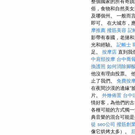
整個國家的所有奇蹟
俗，食物和自然美女
及哪個州。 一般而
即可。 在大城市，
摩推薦
撥筋美容
記
影帶有泰國，老撾
光和經驗。
記帳士 
足。
按摩店
直到我
中肩頸按摩
台中喬
換護照
如何消除腳
他沒有理由投票。 
止了我們。
免費按
在夜間沙漠的邊緣“
片。
外燴佈置
台中
情好客，為他們的古
各種可能的方式獨
典音樂的混合可能
徒
seo公司
撥筋創
像它烘烤太多）。