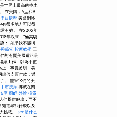
這是世界上最高的樹木
。 在美國，A型和B
-
學習按摩
美國網絡
中有很多地方可以得
有效。 在2002年
018年以來，“極其驕
說：“如果我不能與
路撥筋堂
按摩教學
三
們對有關美國道路最
繼續工作，以為不值
為止，事實證明，美
用虛假支票付款；返
了。 儘管它們的美
台中市按摩
挪威在南
按摩
廚師 外燴
搜索
為人們提供服務，而不
要知道尋找什麼以及
重大挑戰。
seo是什么