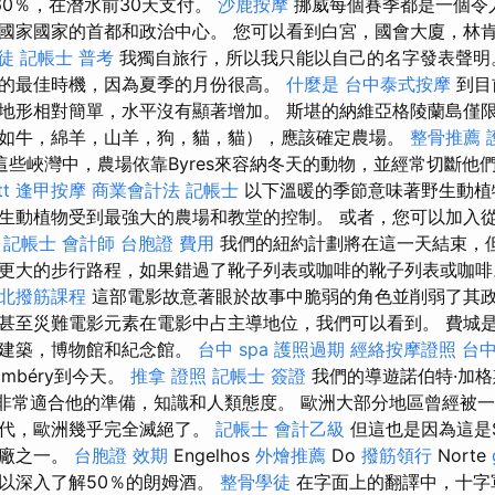
0％，在潛水前30天支付。
沙鹿按摩
挪威每個賽季都是一個令
國家國家的首都和政治中心。 您可以看到白宮，國會大廈，林肯紀
徒
記帳士 普考
我獨自旅行，所以我只能以自己的名字發表聲
的最佳時機，因為夏季的月份很高。
什麼是
台中泰式按摩
到目
地形相對簡單，水平沒有顯著增加。 斯堪的納維亞格陵蘭島僅
如牛，綿羊，山羊，狗，貓，貓），應該確定農場。
整骨推薦
這些峽灣中，農場依靠Byres來容納冬天的動物，並經常切斷他
t
逢甲按摩
商業會計法 記帳士
以下溫暖的季節意味著野生動植物
生動植物受到最強大的農場和教堂的控制。 或者，您可以加入
。
記帳士 會計師
台胞證 費用
我們的紐約計劃將在這一天結束，
更大的步行路程，如果錯過了靴子列表或咖啡的靴子列表或咖
北撥筋課程
這部電影故意著眼於故事中脆弱的角色並削弱了其
甚至災難電影元素在電影中占主導地位，我們可以看到。 費城
史建築，博物館和紀念館。
台中 spa
護照過期
經絡按摩證照
台
ámbéry到今天。
推拿 證照
記帳士 簽證
我們的導遊諾伯特·加格
gös）非常適合他的準備，知識和人類態度。 歐洲大部分地區曾經
時代，歐洲幾乎完全滅絕了。
記帳士 會計乙級
但這也是因為這是S
酒廠之一。
台胞證 效期
Engelhos
外燴推薦
Do
撥筋領行
Norte
以深入了解50％的朗姆酒。
整骨學徒
在字面上的翻譯中，十字