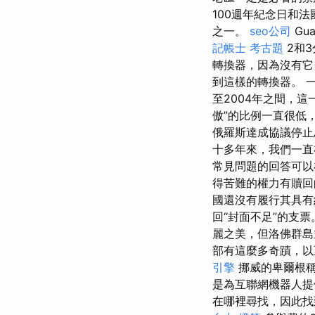
100週年紀念日和法
之一。
seo公司
Gu
記帳士 考古題
2和
轉換器，因為沒有它
到這樣的轉換器。 
至2004年之間，這
傲”的比例一直很低
俄羅斯達成協議停止
十多年來，我們一直
常見問題的回答可以
得苦難的權力有贖
國還沒有履行其具
回“封面不足”的支
麗之美，但洛佛群島
部有這麼多奇蹟，以
引擎
挪威的卑爾根稱
是為互聯網機器人
在哪裡尋找，因此