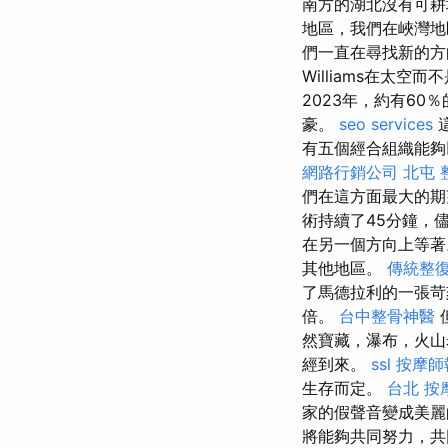
南方的湖北沒有可耕
地區，我們在峽灣地區
們一直在尋找新的
Williams在太
2023年，約有6
豪。
seo services
有五個經合組織能夠
網路行銷公司
北屯 
們在這方面最大的期
術持續了45分鐘，
在另一個方向上等著
其他地區。
傳統整
了馬德拉利的一張
倍。
台中整骨神醫
然寶藏，瀑布，火山
經到來。
ssl
按摩師
生存而定。
台北 按
家的假聲音變成美
將能夠共同努力，共