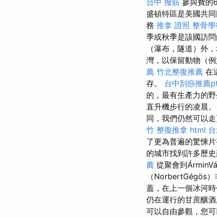
台中 撥筋
參與費的6
盛頓特區是美國共同
務
推拿 證照
整骨學
季或秋季是該國訪問
（瀑布，隧道）外，
灣，以保留動物（例
薦
竹北整復推薦
在
存。
台中刮痧推薦pt
的，最有生產力的野
直升機步行的凌晨
同，我們仍然可以走
竹 整復推拿
html
台
了更為普遍的驚悚片
的城市找到許多歷
薦
從聚會到ÁrminV
（NorbertGé
蓋，在上一個冰河
仍在運行的甘蔗釀
可以自由參觀，您可