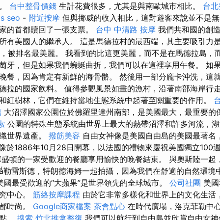
外。
台中整骨價錢
生計花費很多，尤其是與南歐城市相比。
台北
is seo
-
附近按摩
但與挪威的收入相比，這對遊客來說並不是
國家的首都贖回了一張支票。
台中 中清路 按摩
我們共和國的創造
有美國人的繼承人。 這是馬德拉村的最西端，其主要吸引力是燈塔。
22年，被排名最美麗。 我看到的比這更美麗，而不是在馬德拉島
萄牙，但是如果我們蜿蜒曲折，我們可以在這裡享用午餐。 如
晚餐，因為肯定有新鮮的海骨骼。 然後用一部分龐卡沖洗，這就
德拉的國家飲料。 值得參觀風景如畫的漁村，沿著南部海岸行走
和紅樹林，它們在維持當地生態系統中起著至關重要的作用。
薦
大沼澤國家公園位於佛羅里達州南部，是美國最大，最重要的
索
公園的特殊生態系統由世界上最大的熱帶沼澤和許多河流，湖
組織世界遺產。
撥筋美容
自由女神像是美國自由島的美國最著名
像於1886年10月28日開幕，以法國的禮物來慶祝美國獨立100
盛頓的一家受歡迎的餐廳享用愉快的晚餐結束。 與奧斯陸一起
ǻ勒雷斯德，特朗德海姆一起拍攝，因為我們在舒適的自然環境
美國最受歡迎的“大蘋果”是世界領先的全球城市。
公司社團
美國
研究中心。
筋絡按摩課程
由於它非常多樣化和世界上的文化生活
首都時尚。
Google商家檔案
茶會點心
在時代廣場，洛克菲勒中
景點。
搜索
竹北推拿整復
我們可以航行到自由島並欣賞自由女神