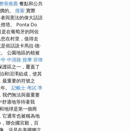
整骨推薦
餐點和公共
無價的。
搜索
實際
者與憲法的偉大話語
 Ponta Do
，而是在葡萄牙的阿佐
果您在村里，值得去
是俗話說卡馬拉·德·
。 公園地區的植被
台中 中清路 按摩
菲律
保護區之一，覆蓋了
泊和沼澤組成，使其
，最重要的符號之
週年。
記帳士 考試 準
，我們無法與最重要
中舒適地等待著我
和地球是第一個商
，它通常也被稱為地
心，聯合國宮殿，百
像，這是在美國獨立