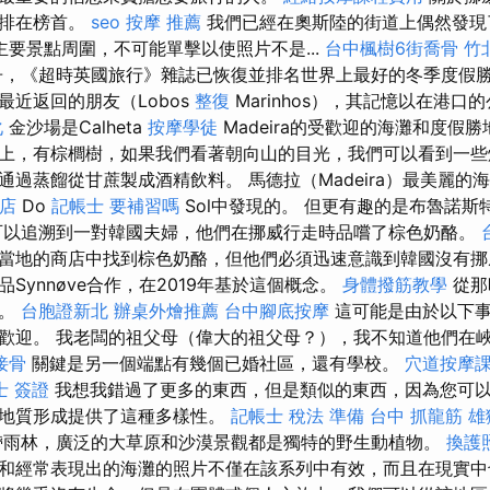
少排在榜首。
seo
按摩 推薦
我們已經在奧斯陸的街道上偶然發現
要景點周圍，不可能單擊以使照片不是...
台中楓樹6街喬骨
竹
，《超時英國旅行》雜誌已恢復並排名世界上最好的冬季度假勝
最近返回的朋友（Lobos
整復
Marinhos），其記憶以在港口的公
化
金沙場是Calheta
按摩學徒
Madeira的受歡迎的海灘和度假
上，有棕櫚樹，如果我們看著朝向山的目光，我們可以看到一
通過蒸餾從甘蔗製成酒精飲料。 馬德拉（Madeira）最美麗的
店
Do
記帳士 要補習嗎
Sol中發現的。 但更有趣的是布魯諾斯
以追溯到一對韓國夫婦，他們在挪威行走時品嚐了棕色奶酪。
當地的商店中找到棕色奶酪，但他們必須迅速意識到韓國沒有
Synnøve合作，在2019年基於這個概念。
身體撥筋教學
從那
迎。
台胞證新北
辦桌外燴推薦
台中腳底按摩
這可能是由於以下事
歡迎。 我老闆的祖父母（偉大的祖父母？），我不知道他們在
接骨
關鍵是另一個端點有幾個已婚社區，還有學校。
穴道按摩
士 簽證
我想我錯過了更多的東西，但是類似的東西，因為您可
和地質形成提供了這種多樣性。
記帳士 稅法 準備
台中 抓龍筋
雄
帶雨林，廣泛的大草原和沙漠景觀都是獨特的野生動植物。
換護
和經常表現出的海灘的照片不僅在該系列中有效，而且在現實中