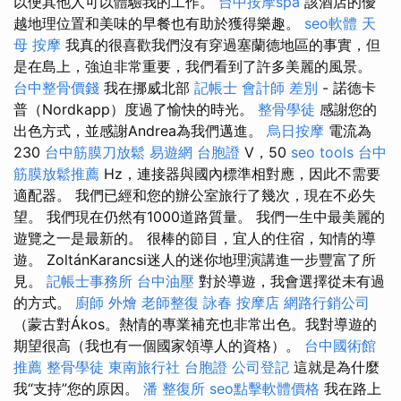
以便其他人可以體驗我的工作。
台中按摩spa
該酒店的優
越地理位置和美味的早餐也有助於獲得樂趣。
seo軟體
天
母 按摩
我真的很喜歡我們沒有穿過塞蘭德地區的事實，但
是在島上，強迫非常重要，我們看到了許多美麗的風景。
台中整骨價錢
我在挪威北部
記帳士 會計師 差別
- 諾德卡
普（Nordkapp）度過了愉快的時光。
整骨學徒
感謝您的
出色方式，並感謝Andrea為我們邁進。
烏日按摩
電流為
230
台中筋膜刀放鬆
易遊網 台胞證
V，50
seo tools
台中
筋膜放鬆推薦
Hz，連接器與國內標準相對應，因此不需要
適配器。 我們已經和您的辦公室旅行了幾次，現在不必失
望。 我們現在仍然有1000道路質量。 我們一生中最美麗的
遊覽之一是最新的。 很棒的節目，宜人的住宿，知情的導
遊。 ZoltánKarancsi迷人的迷你地理演講進一步豐富了所
見。
記帳士事務所
台中油壓
對於導遊，我會選擇從未有過
的方式。
廚師 外燴
老師整復 詠春
按摩店
網路行銷公司
（蒙古對Ákos。熱情的專業補充也非常出色。我對導遊的
期望很高（我也有一個國家領導人的資格）。
台中國術館
推薦
整骨學徒
東南旅行社 台胞證
公司登記
這就是為什麼
我“支持”您的原因。
潘 整復所
seo點擊軟體價格
我在路上