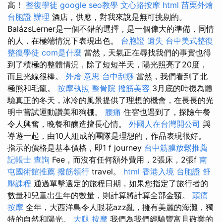
高！
整復學徒
google seo教學
文心路按摩
html
苗栗外燴
台胞證 辦理
酒店，供應，對我來說是無可挑剔的。
BalázsLerner是一個不錯的選擇，是一個偉大的準備，同情
的人，在極端情況下表現出色。
台胞證 遺失
台中美式整復
整復學徒
com是什麼
當然，天氣正在尋找我們的事實也得
到了積極的整體情況，除了短短半天，陽光照亮了20度，
而且光線很棒。
外燴 意思
台中刮痧
當然，我們看到了北
極熊和毛龍。
按摩執照
整骨院
撥筋美容
3月底的時機為體
驗真正的冬天，冰冷的風景提供了理想的機會，在長長的光
明中嘗試運動讚美和狗棚。
腰痛
住宿也遇到了，探險午餐
令人興奮，晚餐和釀造擅長心情。
外國人在台灣開公司
與
導遊一起，由10人組成的團隊是理想的，作品表現很好。
指示的價格是基本價格，即1 f journey
台中筋膜放鬆推薦
記帳士 查詢
Fee，而沒有任何額外費用，2張床，2張f
南
屯國術館推薦
撥筋領行
travel。
html
香港入境 台胞證
舒
壓課程
通過單擊選定的旅程日期，如果您指定了旅行者的
數量和兒童出生年的數量，則計算將計算全部金額。
頭痛
按摩
全年，大西洋島令人眼花azz亂，擁有美麗的海灘，獨
特的自然和陽光。
大腿 按摩
我們為我們經驗豐富且敬業的