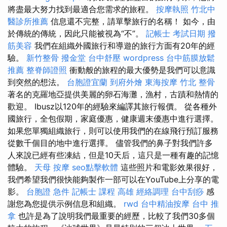
將盡最大努力找到最適合您需求的旅程。
按摩執照
竹北中
醫診所推薦
信息還不完整，請單擊旅行的名稱！ 如今，由
於傳統的傳統，因此只能被視為“不”。
記帳士 考試日期
撥
筋美容
我們在組織外國旅行和導遊的旅行方面有20年的經
驗。
新竹整骨
撥金堂
台中舒壓
wordpress
台中筋膜放鬆
推薦
整脊師證照
衝動般的旅程的最大優勢是我們可以意識
到突然的想法。
台胞證宜蘭
到府外燴
東海按摩
竹北 整骨
著名的克羅地亞提供美麗的卵石海灘，漁村，古蹟和熱情的
歡迎。 Ibusz以120年的經驗來編譯其旅行報價。 從各種外
國旅行，全包假期，家庭優惠，健康週末優惠中進行選擇。
如果您單獨組織旅行，則可以使用我們的在線飛行預訂服務
從數千個目的地中進行選擇。 儘管我們的鼻子對我們許多
人來說已經有些凍結，但是10天后，這只是一種有趣的記憶
體驗。
天母 按摩
seo點擊軟體
這些照片和電影效果很好，
我們希望我們很快能夠製作一部可以在YouTube上分享的電
影。
台胞證 急件
記帳士 課程 高雄
經絡調理
台中刮痧
感
謝您為您提供示例信息和組織。
rwd
台中精油按摩
台中 推
拿
也許是為了說明我們最重要的經歷，比較了我們30多個