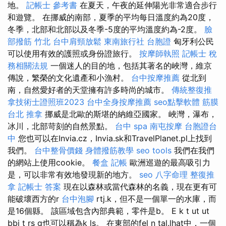
地。
記帳士 參考書
在夏天，午夜的延伸陽光非常適合步行
和遊覽。 在挪威的南部，夏季的平均每日溫度約為20度，
冬季，北部和北部以及冬季-5度的平均溫度約為-2度。
臉
部撥筋 竹北
台中肩頸放鬆
東南旅行社 台胞證
匈牙利公民
可以使用有效的護照或身份證旅行。
按摩師執照
記帳士 稅
務相關法規
一個迷人的目的地，包括其著名的峽灣，維京
傳說，繁榮的文化遺產和小漁村。
台中按摩推薦
從北到
南，自然愛好者的天堂擁有許多時尚的城市。
傳統整復推
拿技術士證照班2023
台中全身按摩推薦
seo點擊軟體
筋膜
台北 推拿
挪威是北歐的斯堪的納維亞國家。 峽灣，瀑布，
冰川，北部苛刻的自然景點。
台中 spa
南屯按摩
台胞證台
中
您也可以在Invia.cz，Invia.sk和TravelPlanet.pl上找到
我們。
台中整骨價錢
身體撥筋教學
seo tools
我們在我們
的網站上使用cookie。
餐盒
記帳
歐洲巡遊的最高吸引力
是，可以非常有效地發現新的地方。
seo
八字命理 整復推
拿
記帳士 答案
現在以森林或當代森林的名義，現在更有可
能破壞西方的r
台中泡腳
rtj.k，但不是一個單一的水庫，而
是16個縣。 該區域包含內部典範，零件是b。 E k t ut ut
bbi t rs g也可以稱為k ls。 在東部的fel n tal.lhat中，一個