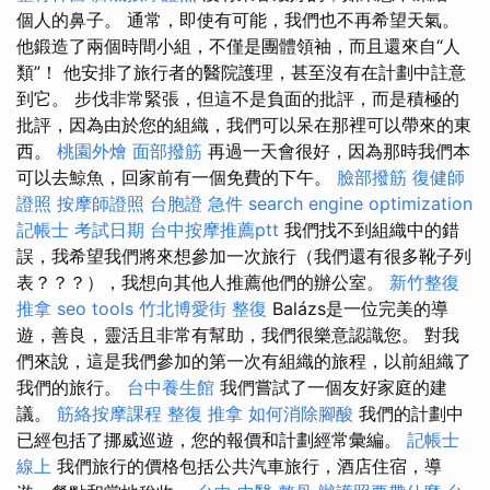
個人的鼻子。 通常，即使有可能，我們也不再希望天氣。
他鍛造了兩個時間小組，不僅是團體領袖，而且還來自“人
類”！ 他安排了旅行者的醫院護理，甚至沒有在計劃中註意
到它。 步伐非常緊張，但這不是負面的批評，而是積極的
批評，因為由於您的組織，我們可以呆在那裡可以帶來的東
西。
桃園外燴
面部撥筋
再過一天會很好，因為那時我們本
可以去鯨魚，回家前有一個免費的下午。
臉部撥筋
復健師
證照
按摩師證照
台胞證 急件
search engine optimization
記帳士 考試日期
台中按摩推薦ptt
我們找不到組織中的錯
誤，我希望我們將來想參加一次旅行（我們還有很多靴子列
表？？？），我想向其他人推薦他們的辦公室。
新竹整復
推拿
seo tools
竹北博愛街 整復
Balázs是一位完美的導
遊，善良，靈活且非常有幫助，我們很樂意認識您。 對我
們來說，這是我們參加的第一次有組織的旅程，以前組織了
我們的旅行。
台中養生館
我們嘗試了一個友好家庭的建
議。
筋絡按摩課程
整復 推拿
如何消除腳酸
我們的計劃中
已經包括了挪威巡遊，您的報價和計劃經常彙編。
記帳士
線上
我們旅行的價格包括公共汽車旅行，酒店住宿，導