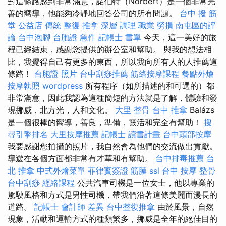
對這條路感到非常滿意，諾伯特（Norbert）是一個非常完
善的嚮導，他能夠冷靜地回答公司的所有問題。
台中 撥 筋
堂 公益店 傳統 整復 推拿 深層 調理 職業 勞損 南屯區的評
論
台中泡腳
台胞證 急件
記帳士 書單
今天，這一美好的旅
程已經結束，感謝您提供的辦公室和幫助。 與我的想法相
比，我覺得自己有更多的東西，所以我向所有人的人推薦這
條路！
台胞證 照片
台中刮痧推薦
筋絡按摩課程
餐點外燴
按摩執照
wordpress
所有程序（如所描述的和可選的）都
非常滿意，因此我認為這種簡短的方法就是了解，體驗和發
現挪威，北方光，人和文化。
大里 整骨
台中 推拿
Balázs
是一個很棒的嚮導，善良，準備，靈活和完全有幫助！
搜
尋引擎排名
大里按摩推薦
記帳士 讀書計畫
台中頭部按摩
我要感謝您拍攝的照片，我自然會為他們的交流做出貢獻。
導遊在各個方面都非常有才華和有幫助。
台中排毒推薦
台
北 推拿
中式外燴菜單
菲律賓簽證
筋膜
ssl
台中 按摩 整骨
台中刮痧
經絡課程
公共汽車司機是一位女士，他以專業的
駕駛風格和方式是男性司機，帶我們沿著這條美麗而漫長的
道路。
記帳士 會計師 差異
台中整復推拿
由於風景，自然
現象，活動和運輸方式的種類繁多，挪威是全年的絕佳目的