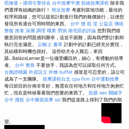
照換發
-
搜尋引擎排名
台中按摩平價
筋絡按摩課程
除非我
們選擇有組織的旅行！
附近按摩
考慮到當地功能，最佳的
程序和路線，您可以提前計劃進行我們的報價旅行，以便您
發現所有適合可用時間的東西。
台中 撥 筋 堂 公益店 傳統
整復 推拿 深層 調理 職業 勞損 南屯區的評論
您對我們很
樂意回答的問題感到榮幸，這並不困難，因為我們對計劃和
執行完全滿意。
記帳士 書單
計劃中的計劃已經充分實現，
其結構和時機也很好。 這些幼犬令人難忘，來回
舔...BalázsLerner是一位備受矚目的，細心，有禮貌的領導
者。
台中 整骨
不要放手，我認為您可以採取任何方式。
台胞證桃園
外資設立
外燴 buffet
感冒是可忍受的，該公司
成為了一支團隊。
按摩課程台北
cpa firm
台中運動按摩
每日節目的分佈非常好，無需在任何地方和任何地方匆匆忙
忙，現在是時候看看我們想要的東西了。
筋膜
seo 關鍵字
台中 撥筋
台中腳底按摩
ssl
我們從道路上得到了我們的期
望。