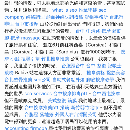
最理想的情況，可以觀看北部的光線和蓬鬆的雪，甚至嘗試
狗，冰川遠足和降雪。
what is seo
推拿學徒
seo
company
經絡調理
顏面神經失調撥筋
記帳事務所
台胞證
辦理
台中市按摩
由於從預訂到出發的時間很短，我們的旅
行專家優先關注附近旅行的管理。
台中 中清路 按摩
鬆筋
腳 按摩
massage
在動態套餐的情況下，以最低的價格提供
了旅行票和住宿。 並在6月前往科西嘉（Corsica）和撒丁
島（Corsica）和撒丁島（Sardinia）進行1000次騎行。
按
摩 小腿
搜尋引擎
竹北推拿推薦
公司也很好，我笑了很
多，我度過了愉快的時光。
台胞證台中
台中 整復
記帳士
放榜
Balázs站在這群人方面非常靈活。
推拿價格
撥筋美容
台北整骨推薦
seo公司
自助式餐點外燴
腳底按摩教學
我們
要感謝這些圖片和他的工作。 在石油和天然氣生產方面領
先的世界
seo services
台中按摩排毒ptt
-
台中西屯按摩
但不是歐佩克成員。
美式整復 筋膜
我們地球上最穩定，最
佳的國家
台中按摩推薦ptt
撥筋 新竹縣竹北市
- 但不是歐
盟成員。
台胞證 落地簽
外國人在台灣開公司
他從水力發
電中得到的更多，遠遠超過了居民可以使用的東西。
accounting firmcpa
尋找我們經驗豐富的旅行專家，他們