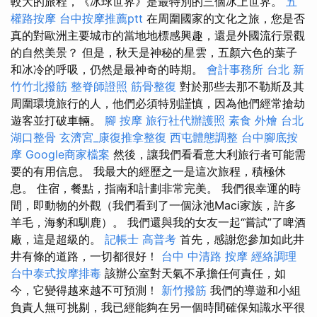
較大的旅程，《冰球世界》是最特別的三個冰上世界。
五
權路按摩
台中按摩推薦ptt
在周圍國家的文化之旅，您是否
真的對歐洲主要城市的當地地標感興趣，還是外國流行景觀
的自然美景？ 但是，秋天是神秘的星雲，五顏六色的葉子
和冰冷的呼吸，仍然是最神奇的時期。
會計事務所 台北
新
竹竹北撥筋
整脊師證照
筋骨整復
對於那些去那不勒斯及其
周圍環境旅行的人，他們必須特別謹慎，因為他們經常搶劫
遊客並打破車輛。
腳 按摩
旅行社代辦護照
素食 外燴 台北
湖口整骨
玄濟宮_康復推拿整復
西屯體態調整
台中腳底按
摩
Google商家檔案
然後，讓我們看看意大利旅行者可能需
要的有用信息。 我最大的經歷之一是這次旅程，積極休
息。 住宿，餐點，指南和計劃非常完美。 我們很幸運的時
間，即動物的外觀（我們看到了一個泳池Maci家族，許多
羊毛，海豹和馴鹿）。 我們還與我的女友一起“嘗試”了啤酒
廠，這是超級的。
記帳士 高普考
首先，感謝您參加如此井
井有條的道路，一切都很好！
台中 中清路 按摩
經絡調理
台中泰式按摩排毒
該辦公室對天氣不承擔任何責任，如
今，它變得越來越不可預測！
新竹撥筋
我們的導遊和小組
負責人無可挑剔，我已經能夠在另一個時間確保知識水平很