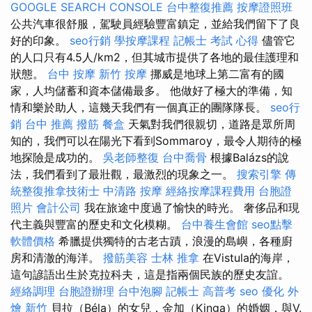
GOOGLE SEARCH CONSOLE
台中整復推薦
按摩證照班
公共汽車很舒服，駕駛員經驗豐富鎮定，並給我們留下了良
好的印象。
seo行銷
學按摩課程
記帳士 考試 心得
儘管它
的人口只有4.5人/km2，但其城市提供了各地的最佳護理和
狀態。
台中 按摩
新竹 按摩
挪威是地球上第二富有的國
家，人均儲蓄和資本儲備最多。 他做好了極大的準備，知
情和樂於助人，這幾天我們有一個真正的團隊隊長。
seo行
銷
台中 推薦 撥筋
餐盒
天氣對我們很親切，道路是眾所周
知的，我們可以在陽光下看到Sommaroy，最令人期待的極
地探險是成功的。
吳老師整復
台中喬骨
根據Balázs的說
法，我們看到了最壯觀，最激烈的現象之一。
搜索引擎
傳
統整復推拿技術士
中清路 按摩
經絡按摩課程費用
台胞證
照片
會計公司
我在旅途中度過了愉快的時光。 奢侈品和現
代主義與豐富的歷史和文化模糊。
台中養生會館
seo點擊
軟體價格
希臘提供獨特的古老古蹟，浪漫的島嶼，各種廚
房和清澈的海洋。
撥筋美容
士林 推拿
在Vistula的海岸，
這句諺語出生於克拉科夫，這是指兩個民族的歷史友誼。
經絡調理
台胞證辦理
台中泡腳
記帳士 高普考
seo 優化
外
燴 新竹
貝拉（Béla）的女兒，金加（Kinga）的婚姻，與V.