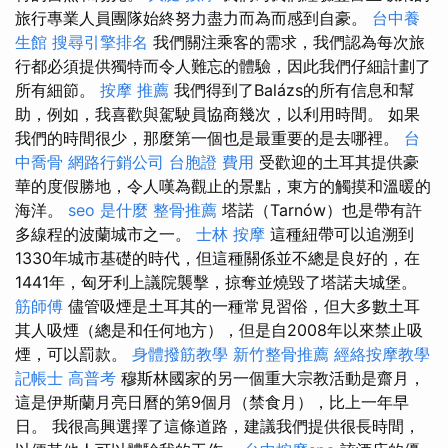
旅行專業人員團隊始終努力盡力而為而感到自豪。
台中養
生館
搜尋引擎排名
我們關注乘客的需求，我們認為每次旅
行都必須提供獨特而令人難忘的體驗，因此我們仔細計劃了
所有細節。
按摩 推薦
我們得到了Balázs的所有信息和幫
助，例如，我喜歡與駕駛員協商幾次，以利用時間。 如果
我們的時間很少，那麼第一個也是最重要的是去哪裡。
台
中喬骨
網路行銷公司
台胞證 費用
受歡迎的土耳其提供豪
華的度假勝地，令人嘆為觀止的景點，東方的觸摸和溫暖的
海洋。
seo 是什麼
整骨推薦
塔諾（Tarnów）也是帶有許
多線程的波蘭城市之一。
士林 按摩
這種紐帶可以追溯到
1330年城市基礎的時代，但這種關係並不總是良好的，在
1441年，匈牙利上議院襲擊，掠奪並燒毀了塔諾夫城堡。
筋師傅
儘管吸煙是土耳其的一種常見習俗，但大多數土耳
其人吸煙（總是和任何地方），但是自2008年以來禁止吸
煙，可以罰款。
身體撥筋教學
新竹整骨推薦
經絡按摩教學
記帳士 高普考
穆斯林國家的另一個重大宗教活動是齋月，
這是伊斯蘭月亮日曆的第9個月（禁食月），比上一年早
日。 我很高興選擇了這條道路，建議我們提供很長時間，