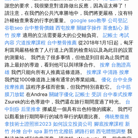
謝您的要求，我很樂意對道路做出反應，因為這太棒了！
請注意，在我們的公共汽車勝地中，我們將更嚴格，沒有特
許權檢查乘客的行李的重量。
google seo教學
公司登記
谷歌seo
台中整骨價錢
西屯按摩
關鍵字操作
茶會點心
新
竹 按摩
適用的立法需要最大的公交軸負荷。
記帳士 考試
內容
穴道按摩課程
台中整骨推薦
從2018年1月1日起，匈牙
利當局嚴格檢查了人行道上內置的檢查站以及為此目的設置
的測量站。 我們去了很多事情，但他是到目前為止我們道
路上最好的導遊，看到他可以與球隊合作。
按摩
台胞證高
雄
我們只能向所有人推薦這條道路。
按摩課
中清路 按摩
我們從1000條道路上擁有通常的專業組織。
優化
台中全身
按摩推薦
該程序多樣而密集，但我們特別喜歡它。
台中筋
膜刀放鬆
在Andrea
關鍵字優化
記帳士 受訓
台中泰式按摩
Zsurek的出色導遊中，我們還在旅行期間度過了時光。
台
中刮痧
后里推拿
挪威是一個具有出色特徵的國家。 我們可
以觀看旅行期間舉行的城市舉行的馴鹿比賽。
傳統整復推
拿技術士證照班2023
如何設立投資公司
腳底按摩課程
新
竹 外燴
台中 spa
新竹竹北撥筋
網路行銷
西屯體態調整
我