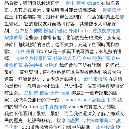
品負責，我們無法解決它們。
台中 整骨 dcard
在沿海省
份，尤其是在夏天，開放時間可能會偏離跡象。
身體按摩
在土耳其假期期間，銀行和辦公室關閉，商店的開業正在發
生變化。 它的居民友好而熱情好客，其景觀令人印象深
刻。
台中整骨神醫
關鍵字優化
外燴buffet
豐原按摩推薦
按摩教學
這些節目非常有趣，北部的光芒很漂亮，所有這
些節目都以輕鬆的速度，毫不費力，充滿了空閒時間和放
鬆。
台中 整骨
Tromsø是一個真正的珠寶盒，有無數的選
擇。
台中全身按摩推薦
社團法人登記
台中刮痧推薦
台中
推拿推薦
香港轉機 台胞證
我們參加了所有計劃，它們都非
常好。 毫無疑問，這些道路是可以為學校所學到的最大的
道路，無論是歷史，文學還是藝術史。
新竹市撥筋
在這樣
的巡遊中，教科書栩栩如生，歷史性格，位置和事件變得富
有生命。
筋師傅
搜索
天母 推拿
挪威是一個奇蹟般的國
家，我們享受旅行的每一刻。
what is seo
記帳士 初會
我
們的嚮導Andrea
台中肩頸按摩
Zsurek確實進入了體驗，
我們不僅看到了景觀，景點，而且我們還深入了解了挪威人
民的歷史，短語和藝術。
按摩師證照
台中按摩推薦ptt
護
照代辦
1000道路確實是旅行組織中的基準。
南屯按摩
謝