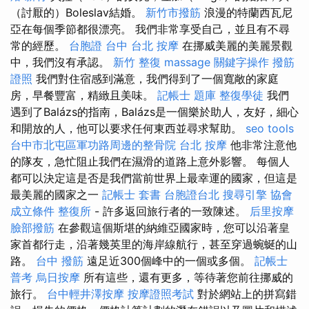
（討厭的）Boleslav結婚。
新竹市撥筋
浪漫的特蘭西瓦尼
亞在每個季節都很漂亮。 我們非常享受自己，並且有不尋
常的經歷。
台胞證 台中
台北 按摩
在挪威美麗的美麗景觀
中，我們沒有承認。
新竹 整復
massage
關鍵字操作
撥筋
證照
我們對住宿感到滿意，我們得到了一個寬敞的家庭
房，早餐豐富，精緻且美味。
記帳士 題庫
整復學徒
我們
遇到了Balázs的指南，Balázs是一個樂於助人，友好，細心
和開放的人，他可以要求任何東西並尋求幫助。
seo tools
台中市北屯區軍功路周邊的整骨院
台北 按摩
他非常注意他
的隊友，急忙阻止我們在濕滑的道路上意外影響。 每個人
都可以決定這是否是我們當前世界上最幸運的國家，但這是
最美麗的國家之一
記帳士 套書
台胞證台北
搜尋引擎
協會
成立條件
整復所
- 許多返回旅行者的一致陳述。
后里按摩
臉部撥筋
在參觀這個斯堪的納維亞國家時，您可以沿著皇
家首都行走，沿著幾英里的海岸線航行，甚至穿過蜿蜒的山
路。
台中 撥筋
遠足近300個峰中的一個或多個。
記帳士
普考
烏日按摩
所有這些，還有更多，等待著您前往挪威的
旅行。
台中輕井澤按摩
按摩證照考試
對於網站上的拼寫錯