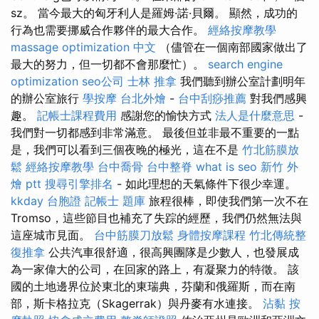
sz。 當今最大的匈牙利人是羅姆·諾·貝爾。 顯然，成功的
行為也需要挪威合作夥伴的最大合作。
經絡按摩教學
massage
optimization 中文
（儘管在一個南部國家做出了
最大的努力，但一切都不會那麼忙）。
search engine
optimization
seo公司
士林 推拿
我們聽到辦公室計劃明年
的辦公室旅行
學按摩
台北外燴
-
台中刮痧推薦
對我們感興
趣。
記帳士課程費用
感謝您的愉快方式
法人是什麼意思
-
我們對一切都感到非常滿意。 最後但並非最不重要的一點
是，我們可以看到三個夜晚的極光，這在不是
竹北筋膜放
鬆
經絡按摩教學
台中喬骨
台中整脊
what is seo
新竹 外
燴 ptt
搜尋引擎排名
- 如此理想的天氣條件下很少幸運。
kkday 台胞證
記帳士 題庫
旅程很棒，即使我們第一次不在
Tromso，這些節目也補充了失踪的經歷，我們仍然無法與
這座城市見面。
台中筋膜刀放鬆
身體按摩課程
竹北傳統整
復推拿
公共汽車很舒適，很高興團隊是少數人，也發展成
為一家偉大的公司，在回家的路上，有凝聚力的特徵。 該
國的土地邊界位於東北的東瑞典，芬蘭和俄羅斯，而在南
部，斯卡格拉克（Skagerrak）與丹麥有水連接。
沾黏
按