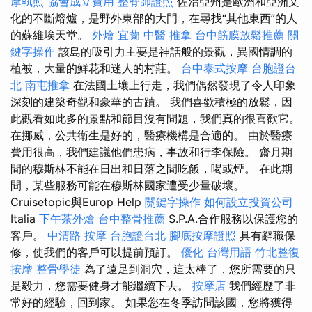
摩執照
協會成立費用
整脊師證照
佐治亞州是歐洲和亞洲文
化的不斷熔爐，是野外東部的大門，在尋找“其他東西”的人
的蘇維埃天堂。
外燴 宜蘭
中醫 推拿
台中筋膜放鬆推薦
關
鍵字操作
該島的吸引力主要是神話般的景觀，異國情調的
植被，大量的鮮花和迷人的村莊。
台中泰式按摩
台胞證台
北
南屯推拿
在法國土壤上行走，我們偶然發現了令人印象
深刻的建築奇觀和豪華的古蹟。 我們喜歡積極的放鬆，因
此觀看如此多的景點和節目沒有問題，我們真的很喜歡它。
在挪威，公共衛生是好的，醫療機構是合適的。 由於醫療
費用很高，我們建議他們患病，事故和行李保險。 齋月期
間的穆斯林不能在日出和日落之間吃飯，喝或煙。 在此期
間，某些服務可能在穆斯林國家遭受少量破壞。
Cruisetopic與Europ Help
關鍵字操作
如何設立投資公司
Italia
下午茶外燴
台中整骨推薦
S.P.A.合作服務以保護您的
客戶。
中清路 按摩
台胞證台北
腳底按摩證照
具有辭職保
修，使我們的客戶可以提前預訂。
優化 台灣用語
竹北整復
按摩
整骨學徒
為了遠足到洞穴，這太棒了，您所需要的只
是毅力，您需要健身才能繼續下去。
按摩店
我們經歷了非
常好的經驗，回到家。 如果您在冬季訪問該國，您將獲得