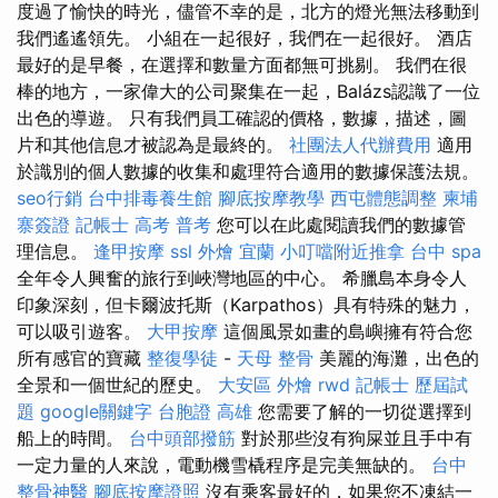
度過了愉快的時光，儘管不幸的是，北方的燈光無法移動到
我們遙遙領先。 小組在一起很好，我們在一起很好。 酒店
最好的是早餐，在選擇和數量方面都無可挑剔。 我們在很
棒的地方，一家偉大的公司聚集在一起，Balázs認識了一位
出色的導遊。 只有我們員工確認的價格，數據，描述，圖
片和其他信息才被認為是最終的。
社團法人代辦費用
適用
於識別的個人數據的收集和處理符合適用的數據保護法規。
seo行銷
台中排毒養生館
腳底按摩教學
西屯體態調整
柬埔
寨簽證
記帳士 高考 普考
您可以在此處閱讀我們的數據管
理信息。
逢甲按摩
ssl
外燴 宜蘭
小叮噹附近推拿
台中 spa
全年令人興奮的旅行到峽灣地區的中心。 希臘島本身令人
印象深刻，但卡爾波托斯（Karpathos）具有特殊的魅力，
可以吸引遊客。
大甲按摩
這個風景如畫的島嶼擁有符合您
所有感官的寶藏
整復學徒
-
天母 整骨
美麗的海灘，出色的
全景和一個世紀的歷史。
大安區 外燴
rwd
記帳士 歷屆試
題
google關鍵字
台胞證 高雄
您需要了解的一切從選擇到
船上的時間。
台中頭部撥筋
對於那些沒有狗屎並且手中有
一定力量的人來說，電動機雪橇程序是完美無缺的。
台中
整骨神醫
腳底按摩證照
沒有乘客最好的，如果您不凍結一