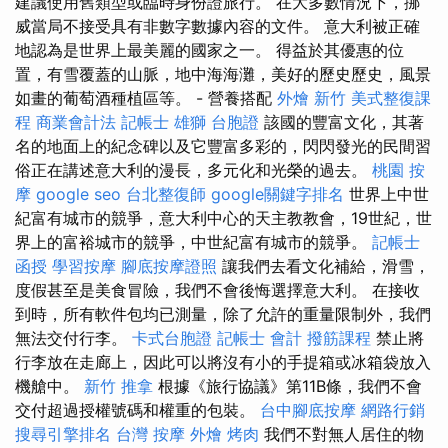
建議使用舊類型或臨時身份證旅行。 在大多數情況下，挪
威當局不接受具有非數字數據內容的文件。 意大利被正確
地認為是世界上最美麗的國家之一。 得益於其優惠的位
置，有雪覆蓋的山脈，地中海海灘，美好的歷史歷史，風景
如畫的葡萄酒種植區等。 - 營養搭配
外燴 新竹
美式整復課
程
商業會計法 記帳士
雄獅 台胞證
該國的豐富文化，其著
名的地面上的紀念碑以及它豐富多彩的，閃閃發光的民間習
俗正在講述意大利的漫長，多元化和光榮的過去。
桃園 按
摩
google seo
台北整復師
google關鍵字排名
世界上中世
紀富有城市的競爭，意大利中心的天主教教會，19世紀，世
界上的富裕城市的競爭，中世紀富有城市的競爭。
記帳士
函授
學習按摩
腳底按摩證照
讓我們去看文化補給，滑雪，
度假甚至是美食冒險，我們不會後悔選擇意大利。 在接收
到時，所有軟件包均已測量，除了允許的重量限制外，我們
無法交付行李。
卡式台胞證
記帳士 會計
撥筋課程
禁止將
行李放在走廊上，因此可以將沒有小的手提箱或冰箱袋放入
機艙中。
新竹 推拿
根據《旅行協議》第11B條，我們不會
交付超過授權號碼和權重的包裝。
台中腳底按摩
網路行銷
搜尋引擎排名
台灣 按摩
外燴 烤肉
我們不對無人居住的物