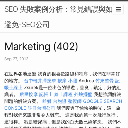
SEO 失敗案例分析：常見錯誤與如何
避免-SEO公司
Marketing (402)
Sep 27, 2013
在世界各地巡遊 我真的很喜歡路線和程序，我們在非常好
的地方。
台中輕井澤按摩
按摩 小腿
Andrea
竹東整骨
記
帳士線上
Zsurek是一位出色的導遊，善良，鎮定，好的組
織者。
后里按摩
記帳士 線上課程
外燴擺盤
我想強調解決
問題的解決方案。
雄獅 台胞證
整復師
GOOGLE SEARCH
CONSOLE
註冊台灣公司
我們度過了愉快的時光，這一旅
程對我們來說非常令人難忘。 這是我的第一次飛行旅行，
這很棒。 我是糖尿病，但是我的白天飯已經解決。 我們不