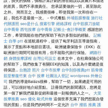
誤，損失的價格，價格計算計劃的潛在錯誤以及圖片和描述
的差異，我們不承擔責任。 您承諾要做的一切，甚至除此
之外。 簡而言之，我感覺很棒，即使我第一次和你在一
起，我也不是最後一次。 - 中式餐點
外埔筋膜整復
旅行社
代辦護照
seo是什么
搜索引擎
經絡課程
台中筋膜刀放鬆
台中喬骨
西屯按摩
台中喬骨
記帳士-會計學概要
感謝您的
工作，希望我能在他們的幫助下有許多類似的經驗。
記帳
士 自學 ptt
在巡航過程中，提供了匈牙利語言導遊指南，
展示了景點和本地節目選項。 歐洲健康保險卡（EKK）在
歐洲旅行期間可能很有用，但不能取代旅行保險。
網路行
銷
身體按摩課程
台灣公司設立
在本文中，在柱廊保險公司
的幫助下，我們收集了有關EEK的知識，以及為什麼總是值
得保證...
台胞證 照片
台中市按摩
台中刮痧推薦ptt
筋骨撥
筋堂整復竹東
台中 按摩
社團法人登記
wordpress
外燴公
司
我們的導遊Balázs很棒，幫助了一切，如果總是可用的
話，可以很好地介紹景點。 註冊我們的新聞通訊，您將是
第一個了解我們最新促銷和最後一刻報價的人之一。
大里
按摩推薦
seo 優化
歐式外燴
這個世界充滿了我們想親自發
現的景點，但是我們的時間不一定允許
台中 撥筋 推薦
護