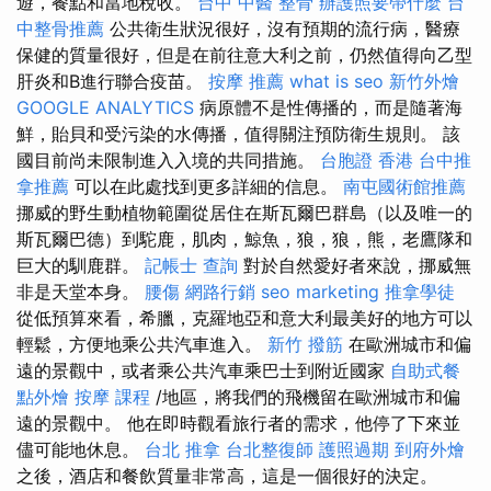
遊，餐點和當地稅收。
台中 中醫 整骨
辦護照要帶什麼
台
中整骨推薦
公共衛生狀況很好，沒有預期的流行病，醫療
保健的質量很好，但是在前往意大利之前，仍然值得向乙型
肝炎和B進行聯合疫苗。
按摩 推薦
what is seo
新竹外燴
GOOGLE ANALYTICS
病原體不是性傳播的，而是隨著海
鮮，貽貝和受污染的水傳播，值得關注預防衛生規則。 該
國目前尚未限制進入入境的共同措施。
台胞證 香港
台中推
拿推薦
可以在此處找到更多詳細的信息。
南屯國術館推薦
挪威的野生動植物範圍從居住在斯瓦爾巴群島（以及唯一的
斯瓦爾巴德）到駝鹿，肌肉，鯨魚，狼，狼，熊，老鷹隊和
巨大的馴鹿群。
記帳士 查詢
對於自然愛好者來說，挪威無
非是天堂本身。
腰傷
網路行銷
seo marketing
推拿學徒
從低預算來看，希臘，克羅地亞和意大利最美好的地方可以
輕鬆，方便地乘公共汽車進入。
新竹 撥筋
在歐洲城市和偏
遠的景觀中，或者乘公共汽車乘巴士到附近國家
自助式餐
點外燴
按摩 課程
/地區，將我們的飛機留在歐洲城市和偏
遠的景觀中。 他在即時觀看旅行者的需求，他停了下來並
儘可能地休息。
台北 推拿
台北整復師
護照過期
到府外燴
之後，酒店和餐飲質量非常高，這是一個很好的決定。