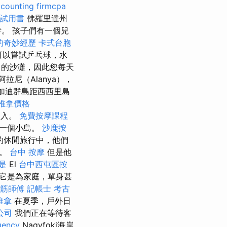
counting firmcpa
考試用書
佛羅里達州
時。 孩子們有一個兒
的奇妙經歷
卡式台胞
可以嘗試乒乓球，水
的沙灘，因此您每天
拉尼（Alanya），
加迪群島距西西里島
推拿價格
道進入。
免費按摩課程
海的一個小島。
沙鹿按
們的休閒旅行中，他們
輪。
台中 按摩
但是他
是
El
台中西屯區按
它是為家庭，單身甚
筋師傅
記帳士 考古
推拿
在夏季，戶外日
公司
我們正在等待客
gency
Nagyfoki海岸