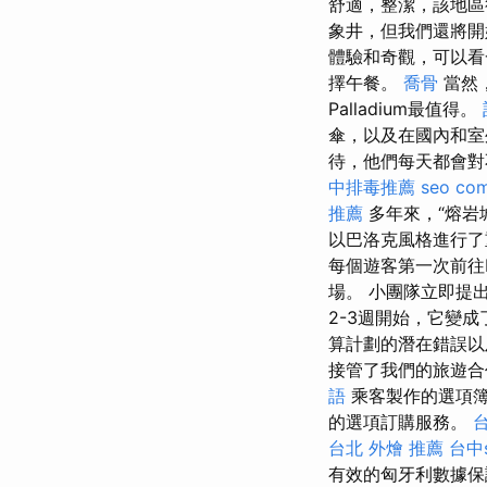
舒適，整潔，該地區
象井，但我們還將
體驗和奇觀，可以看
擇午餐。
喬骨
當然，
Palladium最值得。
傘，以及在國內和
待，他們每天都會對
中排毒推薦
seo co
推薦
多年來，“熔岩
以巴洛克風格進行了
每個遊客第一次前往D
場。 小團隊立即提
2-3週開始，它變成
算計劃的潛在錯誤以
接管了我們的旅遊合
語
乘客製作的選項簿
的選項訂購服務。
台北 外燴 推薦
台中
有效的匈牙利數據保護