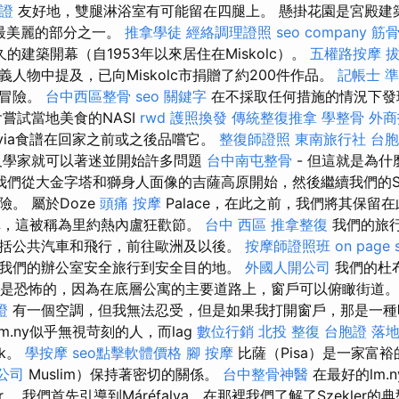
證
友好地，雙腿淋浴室有可能留在四腿上。 懸掛花園是宮殿建
中最美麗的部分之一。
推拿學徒
經絡調理證照
seo company
筋
的建築開幕（自1953年以來居住在Miskolc）。
五權路按摩
人物中提及，已向Miskolc市捐贈了約200件作品。
記帳士 準備
派冒險。
台中西區整骨
seo 關鍵字
在不採取任何措施的情況下發
嘗試當地美食的NASI
rwd
護照換發
傳統整復推拿
學整骨
外商
via食譜在回家之前或之後品嚐它。
整復師證照
東南旅行社 台
及學家就可以著迷並開始許多問題
台中南屯整骨
- 但這就是為
我們從大金字塔和獅身人面像的吉薩高原開始，然後繼續我們的Szakk
。 屬於Doze
頭痛 按摩
Palace，在此之前，我們將其保留在此
l名稱，這被稱為里約熱內盧狂歡節。
台中 西區 推拿整復
我們的旅行
括公共汽車和飛行，前往歐洲及以後。
按摩師證照班
on page 
我們的辦公室安全旅行到安全目的地。
外國人開公司
我們的杜
i）住宿是恐怖的，因為在底層公寓的主要道路上，窗戶可以俯瞰街道
證
有一個空調，但我無法忍受，但是如果我打開窗戶，那是一種
m.ny似乎無視苛刻的人，而lag
數位行銷
北投 整復
台胞證 落
k。
學按摩
seo點擊軟體價格
腳 按摩
比薩（Pisa）是一家富
公司
Muslim）保持著密切的關係。
台中整骨神醫
在最好的lm.
。 我們首先引導到Máréfalva，在那裡我們了解了Szekler