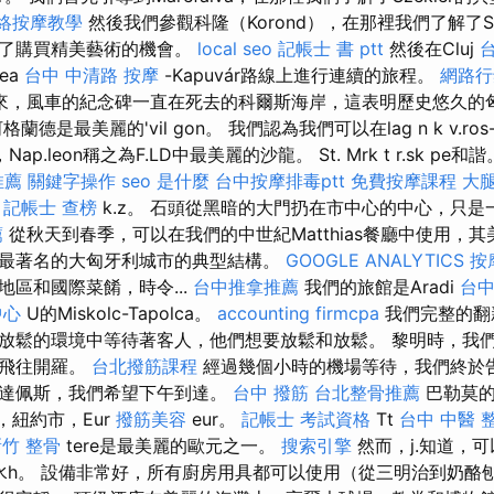
絡按摩教學
然後我們參觀科隆（Korond），在那裡我們了解了Sz
供了購買精美藝術的機會。
local seo
記帳士 書 ptt
然後在Cluj
台
dea
台中 中清路 按摩
-Kapuvár路線上進行連續的旅程。
網路行
以來，風車的紀念碑一直在死去的科爾斯海岸，這表明歷史悠久的
德是最美麗的'vil gon。 我們認為我們可以在lag n k v.ros-
ap.leon稱之為F.LD中最美麗的沙龍。 St. Mrk t r.sk pe和諧。 V.
推薦
關鍵字操作
seo 是什麼
台中按摩排毒ptt
免費按摩課程
大腿
i
記帳士 查榜
k.z。 石頭從黑暗的大門扔在市中心的中心，只是一
薦
從秋天到春季，可以在我們的中世紀Matthias餐廳中使用，
最著名的大匈牙利城市的典型結構。
GOOGLE ANALYTICS
按
區和國際菜餚，時令...
台中推拿推薦
我們的旅館是Aradi
台
中心
U的Miskolc-Tapolca。
accounting firmcpa
我們完整的翻
放鬆的環境中等待著客人，他們想要放鬆和放鬆。 黎明時，我
接飛往開羅。
台北撥筋課程
經過幾個小時的機場等待，我們終於
布達佩斯，我們希望下午到達。
台中 撥筋
台北整骨推薦
巴勒莫的
雜，紐約市，Eur
撥筋美容
eur。
記帳士 考試資格
Tt
台中 中醫 
竹 整骨
tere是最美麗的歐元之一。
搜索引擎
然而，j.知道，
的海水h。 設備非常好，所有廚房用具都可以使用（從三明治到奶酪