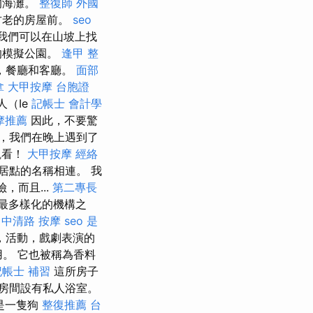
的海灘。
整復師
外國
古老的房屋前。
seo
我們可以在山坡上找
的模擬公園。
逢甲 整
，餐廳和客廳。
面部
拿
大甲按摩
台胞證
人（Ie
記帳士 會計學
摩推薦
因此，不要驚
，我們在晚上遇到了
觀看！
大甲按摩
經絡
居點的名稱相連。 我
，而且...
第二專長
lc最多樣化的機構之
 中清路 按摩
seo 是
，活動，戲劇表演的
。 它也被稱為香料
記帳士 補習
這所房子
，房間設有私人浴室。
是一隻狗
整復推薦
台