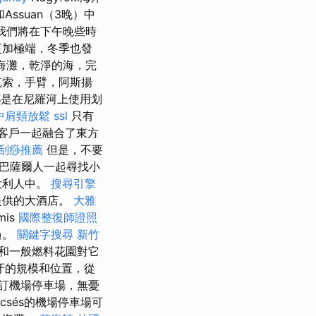
Assuan（3晚）中
我們將在下午晚些時
更加極端，冬季也發
的海灘，乾淨的海，完
克索，手臂，阿斯揚
是在尼羅河上使用划
中肩頸放鬆
ssl
只有
客戶一起融合了東方
刮痧推薦
但是，不要
巴薩爾人一起尋找小
大利人中。
搜尋引擎
提供的大酒店。
大雅
mis
國際整復師證照
過。
關鍵字搜尋
新竹
和一般燃料花園對它
牙的規模和位置，從
訂機場停車場，無憂
csés的機場停車場可