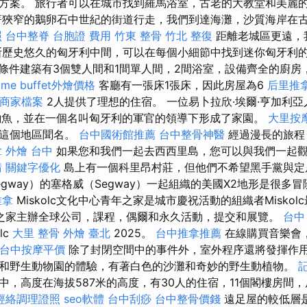
方案。 旅行者可以在城市找到羅馬浴室，古老的大教堂和美麗
狹窄的鵝卵石中世紀的街道行走，我們到達海灘，沙質海岸在
照
台中整脊
台胞證 費用
竹東 整骨
竹北 整復
距離老城區更遠，
斯歷史悠久的匈牙利中間，可以在每個小細節中找到迷你匈牙利
條件建築有3個雙人間和1間單人間，2間浴室，設備齊全的廚房
 me
buffet外燴價格
客廳有一張床1張床，因此房屋為6
后里推
le商家檔案
2人提供了理想的住宿。 一位易卜拉欣·埃爾·亨加利亞
到了釣魚，並在一個名叫匈牙利的軍官的領導下形成了家園。
大里按
及這個地區聞名。
台中國術館推薦
台中整骨神醫
經過漫長的旅程
拿
外燴 台中
如果您和我們一起去西西里島，您可以與我們一起
請
關鍵字優化
島上有一個科里昂村莊，但他們不希望黑手黨與定
gway）的塞格威（Segway）一起組織的美國X2地形是很多冒險
推拿
Miskolc文化中心青年之家是城市慶祝活動的組織者Misko
之家主辦全球公司，課程，偶爾和永久活動，提交和展覽。
台中
lc
大里 整骨
外燴 臺北
2025。
台中推拿推薦
在線購買音樂會
台中按摩平價
除了封閉空間中的事件外，室外程序還將發揮作用
和野生動物園的體驗，有著白色的沙灘和奇妙的野生動植物。
中，高度在海拔587米的高度，有30人的住宿，11個閣樓房間
經絡調理證照
seo軟體
台中刮痧
台中整骨價錢
遠足屋的較低層