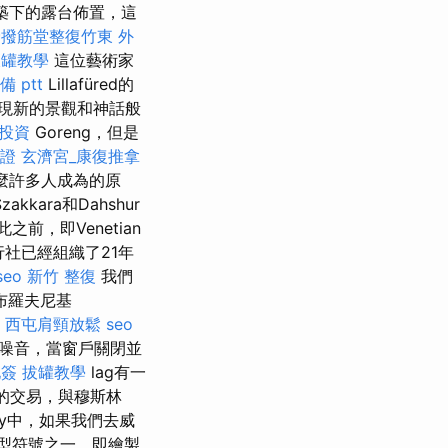
築下的露台佈置，這
骨撥筋堂整復竹東
外
拔罐教學
這位藝術家
 ptt
Lillafüred的
現新的景觀和神話般
投資
Goreng，但是
胞證
玄濟宮_康復推拿
什麼許多人成為的原
ara和Dahshur
之前，即Venetian
社已經組織了21年
seo
新竹 整復
我們
布羅夫尼基
。
西屯肩頸放鬆
seo
噪音，當窗戶關閉並
地簽
拔罐教學
lag有一
裕的交易，與穆斯林
ny中，如果我們去威
的典型符號之一，即繪製