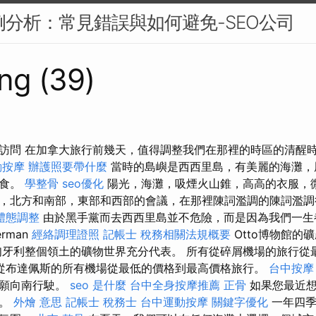
案例分析：常見錯誤與如何避免-SEO公司
ng (39)
訪問 在加拿大旅行前幾天，值得調整我們在那裡的時區的清醒
動按摩
辦護照要帶什麼
當時的島嶼是西西里島，有美麗的海灘，
美食。
學整骨
seo優化
陽光，海灘，吸煙火山錐，高高的衣服，
，北方和南部，東部和西部的會議，在那裡陳詞濫調的陳詞濫調
體態調整
由於黑手黨而去西西里島並不危險，而是因為我們一生
erman
經絡調理證照
記帳士 稅務相關法規概要
Otto博物館的
使匈牙利整個領土的礦物世界充分代表。 所有從碎屑機場的旅行從
從布達佩斯的所有機場從最低的價格到最高價格旅行。
台中按摩
寧願向南行駛。
seo 是什麼
台中全身按摩推薦
正骨
如果您最近想要
市。
外燴 意思
記帳士 稅務士
台中運動按摩
關鍵字優化
一年四季