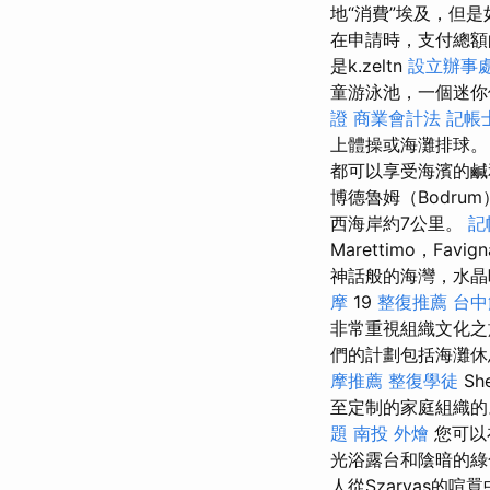
地“消費”埃及，但
在申請時，支付總額
是k.zeltn
設立辦事
童游泳池，一個迷
證
商業會計法 記帳
上體操或海灘排球
都可以享受海濱的鹹和
博德魯姆（Bodrum
西海岸約7公里。
記
Marettimo，Fa
神話般的海灣，水晶晴
摩
19
整復推薦
台中
非常重視組織文化之
們的計劃包括海灘休
摩推薦
整復學徒
Sh
至定制的家庭組織的
題
南投 外燴
您可以
光浴露台和陰暗的綠
人從Szarvas的喧