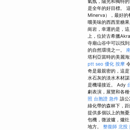
氣氛，陽光和獨特
是全年的好目標。 這
Minerva），最
嚐美味的西西里糖
崗岩，幸運的是，這
上，位於古希臘Akra
寺廟山谷中可以找到
的自然環境之一。
塔利亞當時的美麗海
ptt
seo 優化
按摩
令
奇是最親密的，這
水石灰的淡水木材
是機場接近。 Ady
劇表演，展覽和各種
照
台胞證 急件
該公寓
綠化帶的森林下，距
提供多個以上的無憂
包機，微波爐，爐灶
地方。
整復師
北投