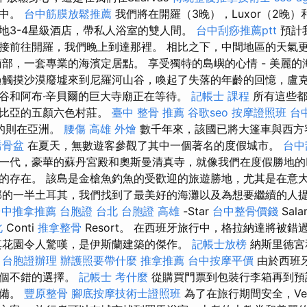
境中。
台中筋膜放鬆推薦
我們將在開羅（3晚），Luxor（2晚）和
地3-4星級酒店，帶私人浴室的雙人間。
台中刮痧推薦ptt
預計
接前往開羅，我們晚上到達那裡。 相比之下，中間地區的天氣
南部，一套專業的海濱定居點。 享受獨特的島嶼的心情 - 美麗
過觸摸沙漠廢墟來到尼羅河山谷，喚起了失落的年齡的回憶，盧
谷和阿布·辛貝爾的巨大寺廟正在等待。
記帳士 課程
所有這些都
努比亞的五顏六色村莊。
臺中 整骨 推薦
谷歌seo
按摩證照班
台
的則在亞洲。
腰傷
高雄 外燴
數千年來，該國已將大篷車與西方
喬骨盆
在夏天，無數遊客參觀了其中一個著名的度假城市。
台中
一代，豪華的蘇丹宮殿和奧斯曼清真寺，就像我們在度假勝地的
的存在。 該島是金槍魚釣魚的受歡迎的旅遊勝地，尤其是在意
的一半土耳其，我們找到了最美好的海灘以及為想要繼續的人
台中推拿推薦
台胞證 台北
台胞證 高雄
-Star
台中整骨價錢
Sala
北
Conti
推拿整骨
Resort。 在西班牙旅行中，格拉納達將被錯
其花園令人驚嘆，是伊斯蘭建築的傑作。
記帳士放榜
納斯里德宮
。
台胞證辦理
辦護照要帶什麼
推拿推薦
台中按摩平價
由於西班
一個不錯的選擇。
記帳士 考什麼
從購買門票到包裝行李箱再到預
準備。
豐原整骨
腳底按摩技術士證照班
為了在旅行期間安全，Ve