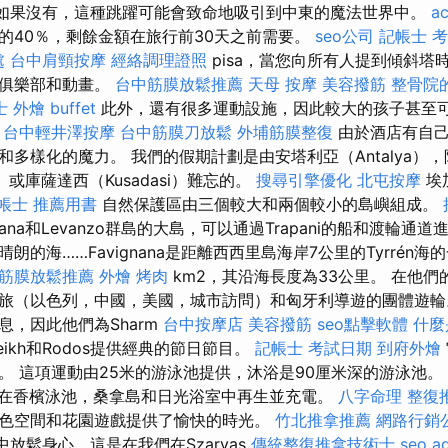
是如果沒有，這種跳躍可能會致命地吸引到中東的魔法世界中。
ac
的40％，剩餘金額在旅行前30天之前需要。
seo公司
記帳士 
處
台中肩頸按摩
經絡調理證照
pisa，當您向所有人提到傾斜塔
你俱樂部和動畫。
台中筋膜放鬆推薦
天母 按摩
美容撥筋
整骨院
士
外燴 buffet
此外，還有很多運動設施，因此較大的孩子甚至
。
台中輕井澤按摩
台中筋膜刀放鬆
外埔筋膜整復
由於酒店有自己
多樣化的魔力。 我們的假期計劃是由安塔利亞（Antalya），阿
）或庫薩達西（Kusadasi）難忘的。
搜尋引擎優化
北屯按摩
埃
帳士 推薦用書
自然保護區由三個較大和兩個較小的島嶼組成。
vignana和Levanzo群島的大島，可以通過Trapani的船和渡輪通
朗的海……Favignana是距離西西里島海岸7公里的Tyrrén
筋膜放鬆推薦
外燴 烤肉
km2，其沿海長度為33公里。 在他
旅（以色列，中國，美國，城市訪問）和匈牙利導遊的團體遊
息，因此他們為Sharm
台中按摩店
美容撥筋
seo點擊軟體
什麼
eikh和Rodos提供經典的節日節目。
記帳士 考試日期
到府外燴
。 這項運動由25米的游泳池提供，沐浴是90厘米深的游泳池。
在香檳泳池，桑拿島和日光浴室中再生並充電。
八字命理 整復
色空間和花園遊戲提供了愉快的時光。
竹北推拿推薦
網路行銷
囂中放鬆身心，這是在我們在Szarvas
傳統整復推拿技術士
seo a