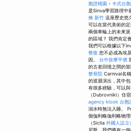
胞證桃園
-
卡式台胞
是Sinva學習路徑
燴 新竹
這座歷史悠久
可以在當代美術的定義
兩個車輪上的未來
的區域？ 我們肯定會
我們可以根據以下In
整復
您不必成為埃
因。
台中按摩平價
的古老回憶之間的冒險
整骨院
Carniva
的巡迴演出，其中包
有很多經驗，可以與
（Dubrovnik
agency
klook 台胞
溺水時無法入睡。 P
個伽利略伽利略物理
（Siclia
外國人設立
尼斯，我們將有一個r