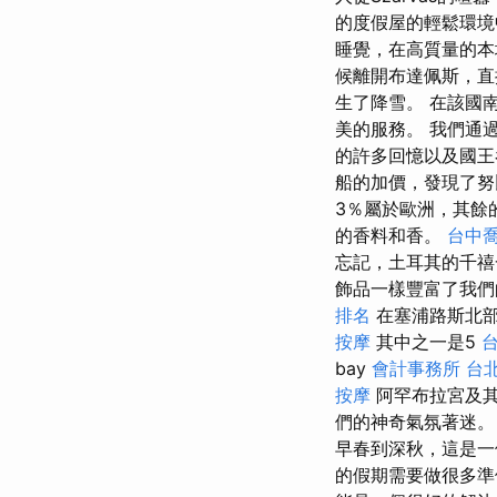
的度假屋的輕鬆環
睡覺，在高質量的本
候離開布達佩斯，直
生了降雪。 在該國
美的服務。 我們通
的許多回憶以及國王
船的加價，發現了
3％屬於歐洲，其餘
的香料和香。
台中
忘記，土耳其的千禧
飾品一樣豐富了我們
排名
在塞浦路斯北部
按摩
其中之一是5
bay
會計事務所 台
按摩
阿罕布拉宮及
們的神奇氣氛著迷
早春到深秋，這是
的假期需要做很多