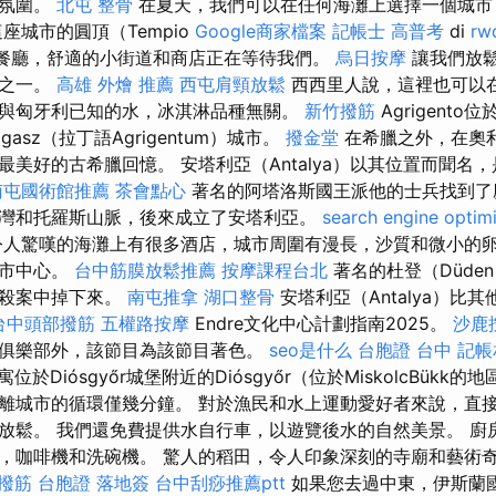
的氛圍。
北屯 整骨
在夏天，我們可以在任何海灘上選擇一個城市
座城市的圓頂（Tempio
Google商家檔案
記帳士 高普考
di
rw
好的餐廳，舒適的小街道和商店正在等待我們。
烏日按摩
讓我們放
果之一。
高雄 外燴 推薦
西屯肩頸放鬆
西西里人說，這裡也可以
與匈牙利已知的水，冰淇淋品種無關。
新竹撥筋
Agrigento
gasz（拉丁語Agrigentum）城市。
撥金堂
在希臘之外，在奧
最美好的古希臘回憶。 安塔利亞（Antalya）以其位置而聞名
南屯國術館推薦
茶會點心
著名的阿塔洛斯國王派他的士兵找到了
灣和托羅斯山脈，後來成立了安塔利亞。
search engine optim
人驚嘆的海灘上有很多酒店，城市周圍有漫長，沙質和微小的
是市中心。
台中筋膜放鬆推薦
按摩課程台北
著名的杜登（Düde
謀殺案中掉下來。
南屯推拿
湖口整骨
安塔利亞（Antalya）比
台中頭部撥筋
五權路按摩
Endre文化中心計劃指南2025。
沙鹿
俱樂部外，該節目為該節目著色。
seo是什么
台胞證 台中
記帳
位於Diósgyőr城堡附近的Diósgyőr（位於MiskolcBükk的
離城市的循環僅幾分鐘。 對於漁民和水上運動愛好者來說，直
放鬆。 我們還免費提供水自行車，以遊覽後水的自然美景。 廚
，咖啡機和洗碗機。 驚人的稻田，令人印象深刻的寺廟和藝術
 撥筋
台胞證 落地簽
台中刮痧推薦ptt
如果您去過中東，伊斯蘭