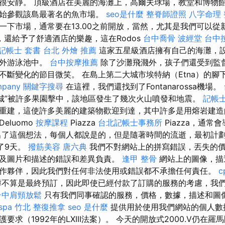
很安靜。 頂級酒店在美麗的海灘上，高爾夫球場，教堂和博物館
開始參觀該島最著名的魚市場。
seo是什麼
整脊師證照
八字命理
一下市場，通常要在13.00之前開放，當然，尤其是我們可以從
還給予了舒適酒店的樂趣，這在Rodos
台中喬骨
波經堂
台中按
記帳士 套書
台北 外燴 推薦
這家五星級酒店擁有自己的海灘，
室外游泳池中。
台中按摩推薦
除了沙灘飛濺外，孩子們還受到監
不斷變化的節目微笑。 在島上第二大城市埃特納（Etna）的腳
mpany
關鍵字搜尋
在這裡，我們還找到了Fontanarossa機場。
城”被許多果園擊中，該地區發生了幾次火山噴發和地震。
記帳士
重建，這使許多美麗的建築物歡迎到達，其中許多是用熔岩建
eluomo
按摩課程
Piazza
台北記帳士事務所
Piazza，通常
出了這個想法，每個人都說是的，但是隨著時間的流逝，最初計劃
了9天。
撥筋美容
唐六典
我們不對網站上的拼寫錯誤，丟失的
及圖片和描述的錯誤和差異負責。
逢甲 整骨
網站上的圖像，描
作夥伴，因此我們對任何非法使用或錯誤都不承擔任何責任。
c
不算是最終預訂，因此即使已經付款了訂購的服務的考慮，我
台中肩頸放鬆
只有我們同事確認的服務，價格，數據，描述和圖
spa
竹北 整復推拿
seo 是什麼
提供用於使用我們網站的個人數
要求（1992年的LXIII法案）。 今天的開放式2000.V仍在