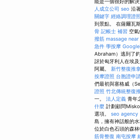
能是一個很好的解決
人成立公司
seo
沿著
關鍵字
經絡調理證
到景點。 在薩爾瓦
骨
記帳士 補習
空氣
撥筋
massage near
急件
學按摩
Goog
Abraham）逃
訝於匈牙利人在埃
阿屬。
新竹整復推
按摩證照
台胞證申
們最初與塞格威（Se
證照
竹北傳統整復
一。
法人定義
青年
什麼
計劃顧問Misko
選項。
seo agency
島，擁有神話般的水
位於白色石頭的森林
筋骨整復
南屯按摩