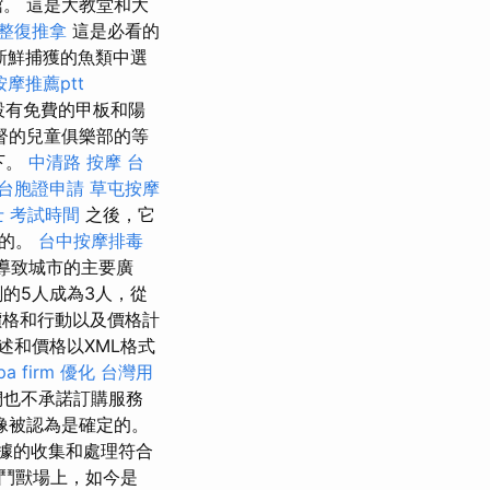
。 這是大教堂和大
 整復推拿
這是必看的
新鮮捕獲的魚類中選
摩推薦ptt
設有免費的甲板和陽
督的兒童俱樂部的等
下。
中清路 按摩
台
台胞證申請
草屯按摩
 考試時間
之後，它
造的。
台中按摩排毒
會導致城市的主要廣
的5人成為3人，從
價格和行動以及價格計
述和價格以XML格式
pa firm
優化 台灣用
們也不承諾訂購服務
像被認為是確定的。
據的收集和處理符合
羅馬鬥獸場上，如今是