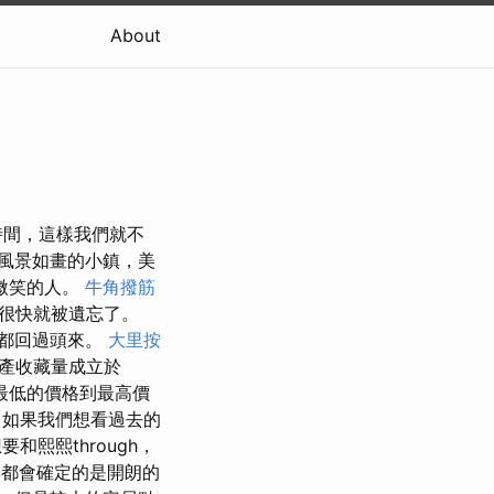
About
時間，這樣我們就不
風景如畫的小鎮，美
微笑的人。
牛角撥筋
很快就被遺忘了。
都回過頭來。
大里按
礦產收藏量成立於
最低的價格到最高價
如果我們想看過去的
和熙熙through，
都會確定的是開朗的