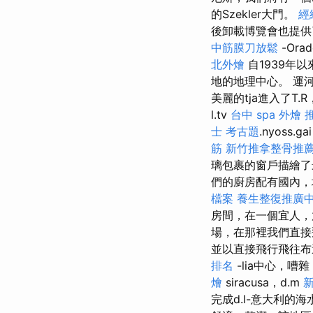
的Szekler大門。
經
後卸載博覽會也提
中筋膜刀放鬆
-Ora
北外燴
自1939年
地的地理中心。 運河格蘭
美麗的tja進入了T.R，N
l.tv
台中 spa
外燴 
士 考古題
.nyoss.ga
筋
新竹推拿整骨推
璃包裹的窗戶描繪了
們的廚房配有國內，地
檔案
養生整復推廣
房間，在一個宜人，
場，在那裡我們直
並以直接飛行飛往
排名
-lia中心，嘈
燴
siracusa，d.m
新
完成d.l-意大利