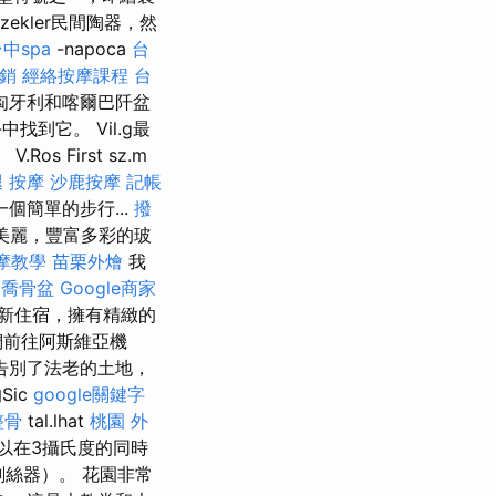
ekler民間陶器，然
中spa
-napoca
台
銷
經絡按摩課程
台
匈牙利和喀爾巴阡盆
中找到它。 Vil.g最
Ros First sz.m
 按摩
沙鹿按摩
記帳
個簡單的步行...
撥
其美麗，豐富多彩的玻
摩教學
苗栗外燴
我
中喬骨盆
Google商家
新住宿，擁有精緻的
們前往阿斯維亞機
告別了法老的土地，
Sic
google關鍵字
整骨
tal.lhat
桃園 外
可以在3攝氏度的同時
刨絲器）。 花園非常