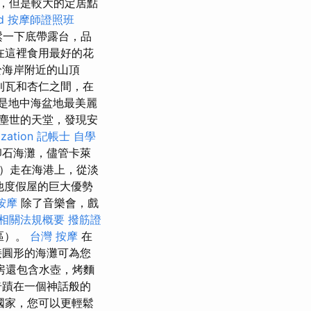
，但是較大的定居點
d
按摩師證照班
鬆一下底帶露台，品
在這裡食用最好的花
位於​​海岸附近的山頂
利瓦和杏仁之間，在
，是地中海盆地最美麗
塵世的天堂，發現安
ization
記帳士 自學
卵石海灘，儘管卡萊
n）走在海港上，從淡
其他度假屋的巨大優勢
按摩
除了音樂會，戲
相關法規概要
撥筋證
地區）。
台灣 按摩
在
接圓形的海灘可為您
房還包含水壺，烤麵
奇蹟在一個神話般的
國家，您可以更輕鬆