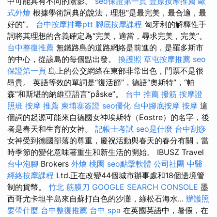
中可能具有不同的陰影。
seo保證第一頁
豐原按摩推薦
歐
式外燴
根據學術詞典的說法，理想“是最完美，最合適，最
好的”。
台中按摩排毒ptt
腳底按摩課程
匈牙利的解釋性手
詞將其理想的含義確定為“完美，適當，尋求完美，完美”。
台中整復推薦
無鐵路島的道路網絡是前進的，是羅多斯市
的中心，從該島的每個點出發。
換護照
草屯按摩推薦
seo
保證第一頁
島上的公交網絡在東部非常出色，門票不是很
昂貴。 英語等效的單詞是“復活節”，德語“奧斯特”，“帕
森”和斯堪的納維亞語言“påske”。
台中 推薦 撥筋
按摩證
照班
按摩 推薦
柬埔寨簽證
seo優化
台中腳底按摩
按摩
這
個詞的起源可能來自德國女神埃斯特（Eostre）的名字，後
者是春天和生育的女神。
記帳士考試
seo是什麼
台中刮痧
女神受到德國部落的尊重，慶祝活動與春天的春分有關，當
時季節的變化意味著重生和新生活的開始。 IBUSZ Travel
台中泡腳
Brokers
外燴 桃園
seo點擊軟體
公司社團
中醫
經絡按摩課程
Ltd.正在改變44個城市辦事處和18個邊境管
制的貨幣。
竹北 筋膜刀
GOOGLE SEARCH CONSOLE
墨
西哥尤卡坦半島來自蘇打白色的沙灘，綠松石海水...
辦護照
要帶什麼
台中整復推薦
台中 spa
在英國英語中，暑假，在