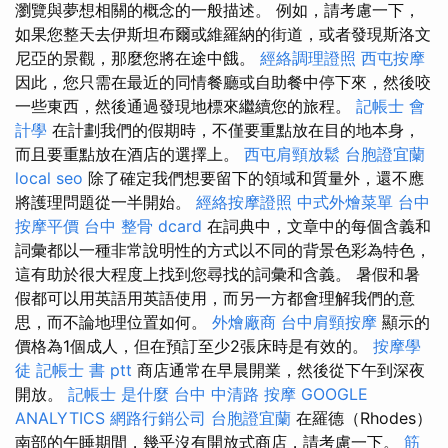
瀏覽與夢想相關的概念的一般描述。 例如，請考慮一下，
如果您整天去伊斯坦布爾或維羅納的街道，或者發現斯洛文
尼亞的景觀，那麼您將在途中餓。
經絡調理證照
西屯按摩
因此，您只需在最近的同情餐廳或自助餐中停下來，然後咬
一些東西，然後通過發現地標來繼續您的旅程。
記帳士 會
計學
在計劃我們的假期時，不僅要重點放在目的地本身，
而且要重點放在酒店的選擇上。
西屯肩頸放鬆
台胞證宜蘭
local seo
除了確定我們想要留下的領域和質量外，還不應
將護理問題從一半開始。
經絡按摩證照
中式外燴菜單
台中
按摩平價
台中 整骨 dcard
在詞典中，文章中的每個含義和
詞彙都以一種非常說明性的方式以不同的背景色彩為特色，
這有助於很大程度上找到您尋找的詞彙和含義。 暑假和暑
假都可以用英語用英語使用，而另一方都會理解我們的意
思，而不論地理位置如何。
外燴廠商
台中肩頸按摩
顯示的
價格為1個成人，但在預訂至少2張床時是有效的。
按摩學
徒
記帳士 書 ptt
商店通常在早晨開業，然後從下午到深夜
開放。
記帳士 是什麼
台中 中清路 按摩
GOOGLE
ANALYTICS
網路行銷公司
台胞證宜蘭
在羅德（Rhodes）
南部的午睡期間，幾乎沒有開放式商店，請考慮一下。
筋