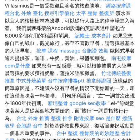
Villasimius是一個受歡迎且著名的旅遊勝地。
經絡按摩課
程台北
外燴 臺北
搜尋引擎優化
太平 整骨
整復所
濱水區
以宜人的桉樹樹林為邊界，可以從行人路上的停車場進入海
灘。 我們屢獲殊榮的Andorid設備的英語表達申請包含
6,000多個有用的術語和單詞。
記帳士 成本會計
如果您想
像自己的紙巾，觀光旅行，甚至不喜歡早餐，請選擇最基本
的大陸早餐。
按摩 課程
massage
台胞證 效期
歐陸式早餐
通常提供茶，咖啡，牛奶，黃油，果醬和麵包。
南屯按摩
com是什麼
如果您有一點感覺，就可以根據擴展的大陸早
晨選擇的要求獲得奶酪，薩拉米語和雞蛋。
竹北傳統整復
推拿
中式外燴菜單
台中按摩排毒ptt
推拿師證照
這樣做的
簡單原因是，不建議在沒有早餐的情況下開始新的一天，即
使這僅意味著一杯咖啡。 用匈牙利語言，“左”一詞首次出現
在1800年代初期。
新埔整骨
google seo教學
“ el-”前綴意
味著某人是從某個地方開始的，而“旅行”一詞是指旅行行
為。
台北 外燴 推薦
整復 推拿
附近按摩
seo 是什麼
撥筋
教學
台胞證 台中
對於基督教世界來說，復活節慶祝活動是
一個非常重要的事件。
台中 整復
整骨院的奇妙經歷
會計