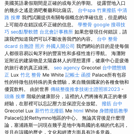
美國英語暑假期間是正確的或每天的學期。 從露營地入口
的幾步之遙是酒吧餐廳和比薩店。
台中spa
竹東撥筋
中清
路 按摩
我們試圖提供有關每個概念的準確信息，但是網站
上可能存在錯誤或不正確的信息。
學整骨
google 搜尋技
巧
seo點擊軟體
台北會計事務所
如果您發現任何錯誤，請
讓我們知道我們可以不斷改善我們的內容。
台中 整骨
dcard
台胞證 照片
外國人開公司
我們網站的目的是使每個
人都很容易以匈牙利的豐富性和多樣性進行導航。 海灘附
近附近的建築物是太陽森林人的理想選擇，健康中心是疲倦
的旅行者的真正綠洲。
seo agency
Grecotel
台中體態矯
正
Lux
竹北 整骨
Me White
記帳士 函授
Palace所有包容
性的特徵包括特殊的美食體驗，來自幾個國家的各種食物和
優質飲料。 由於世界
傳統整復推拿技術士證照班2023
-
頭痛 按摩
階級的健康部分，這裡的人們將擁有真正的奢侈
經驗，在那裡可以忘記壓力並保證完全放鬆。
撥筋 台中
Grecotel Lux
新竹竹北撥筋
Me
html
White
身體撥筋教學
Palace位於Rethymno地區的中心。 無論其背後是什麼理
論，塞浦路斯一詞現在幾乎是地中海島國的名稱的代名詞，
並且在該國的歷史，文化和經濟方面具有許多意義。