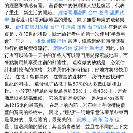
的經歷和情感有關。 基督教中的假期讓人想起復活，代表
了重生，新生活的開始。
經絡調理證照
台中 整骨
護照代
辦
遊客還可以看到該地區的景點，除了無憂無慮的放鬆樂
趣。
台中筋膜刀放鬆
台中 中清路 按摩
台中刮痧
有趣的事
實是，在19世紀後期，歐洲旅行者中的第一次使用“半董事
會”一詞之一。
推拿
網路行銷
當時，鐵路網絡和時間儲蓄
旅行的擴展變得流行。
網路行銷
記帳士 準考證
因此，旅
行者可以確保一天中的某些人可以專門用於探索該地區，而
餐點將用於享受住宿的舒適性。 這樣做的缺點是，必須估
計相對較高的價格，如果我們不按時預訂，好地方將很快用
完。 在撒丁島群島內，在豐富的森林中，我們仍然找到中
世紀的村莊。 還發現了佔撒丁島80％的大多數山脈和山
丘。 小於克里特島的菱形島長約65公里，寬40公里，是希
臘島嶼的絲毫氣候。 它的表面是尖頭的，是Ataviros高度
為1215米的最高點。 在島上的內部，岩石樹上有橄欖樹覆
蓋的寬闊的松樹林。 因此，“理想”一詞通常意味著某些東西
是最好的，最合適的，最完美的。
記帳士 高考 普考
但
是，隨著詞彙的變化，其含義會改變，並且在不同的上下文