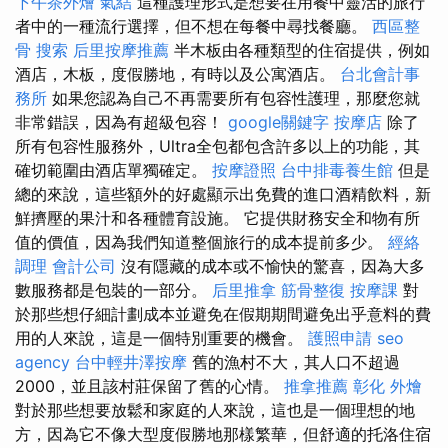
下午茶外燴
氣結
這種護理形式是想要在用餐中靈活的旅行
者中的一種流行選擇，但不想在每餐中尋找餐廳。
西區整
骨
搜索
后里按摩推薦
半木板由各種類型的住宿提供，例如
酒店，木板，度假勝地，有時以及公寓酒店。
台北會計事
務所
如果您認為自己不再需要所有包容性護理，那麼您就
非常錯誤，因為有超級包容！
google關鍵字
按摩店
除了
所有包容性服務外，Ultra全包都包含許多以上的功能，其
確切範圍由酒店單獨確定。
按摩證照
台中排毒養生館
但是
總的來說，這些額外的好處顯示出免費的進口酒精飲料，新
鮮擠壓的果汁和各種體育設施。 它提供財務安全和物有所
值的價值，因為我們知道整個旅行的成本提前多少。
經絡
調理
會計公司
沒有隱藏的成本或不愉快的驚喜，因為大多
數服務都是包裝的一部分。
后里推拿
筋骨整復
按摩課
對
於那些想仔細計劃成本並避免在假期期間避免出乎意料的費
用的人來說，這是一個特別重要的機會。
護照申請
seo
agency
台中輕井澤按摩
舊的漁村不大，其人口不超過
2000，並且該村莊保留了舊的心情。
推拿推薦
彰化 外燴
對於那些想要放鬆和家庭的人來說，這也是一個理想的地
方，因為它不像大型度假勝地那樣繁華，但舒適的托洛住宿