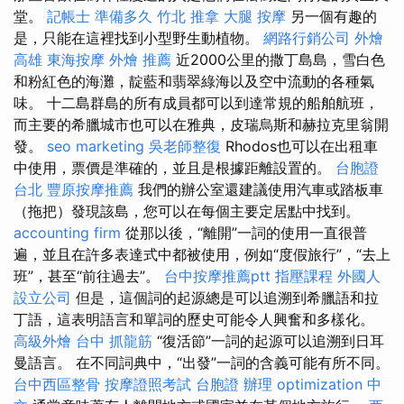
堂。
記帳士 準備多久
竹北 推拿
大腿 按摩
另一個有趣的
是，只能在這裡找到小型野生動植物。
網路行銷公司
外燴
高雄
東海按摩
外燴 推薦
近2000公里的撒丁島島，雪白色
和粉紅色的海灘，靛藍和翡翠綠海以及空中流動的各種氣
味。 十二島群島的所有成員都可以到達常規的船舶航班，
而主要的希臘城市也可以在雅典，皮瑞烏斯和赫拉克里翁開
發。
seo marketing
吳老師整復
Rhodos也可以在出租車
中使用，票價是準確的，並且是根據距離設置的。
台胞證
台北
豐原按摩推薦
我們的辦公室還建議使用汽車或踏板車
（拖把）發現該島，您可以在每個主要定居點中找到。
accounting firm
從那以後，“離開”一詞的使用一直很普
遍，並且在許多表達式中都被使用，例如“度假旅行”，“去上
班”，甚至“前往過去”。
台中按摩推薦ptt
指壓課程
外國人
設立公司
但是，這個詞的起源總是可以追溯到希臘語和拉
丁語，這表明語言和單詞的歷史可能令人興奮和多樣化。
高級外燴
台中 抓龍筋
“復活節”一詞的起源可以追溯到日耳
曼語言。 在不同詞典中，“出發”一詞的含義可能有所不同。
台中西區整骨
按摩證照考試
台胞證 辦理
optimization 中