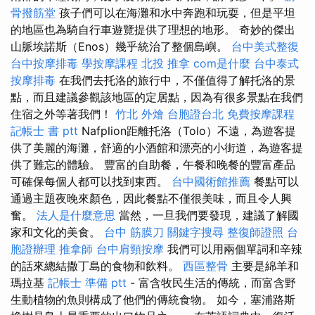
骨撥筋堂
孩子們可以在海灘和水中奔跑和玩耍，但是平坦
的地區也為騎自行車遊覽提供了理想的地形。 奇妙的傑出
山脈埃諾斯（Enos）幾乎統治了整個島嶼。
台中美式整復
台中按摩排毒
學按摩課程
北投 推拿
com是什麼
台中泰式
按摩排毒
在我們去托洛的旅行中，不僅值得了解托洛的景
點，而且建議參觀該地區的定居點，因為有很多景點在我們
住宿之外等著我們！
竹北 外燴
台胞證台北
免費按摩課程
記帳士 書 ptt
Nafplion距離托洛（Tolo）不遠，為遊客提
供了美麗的海灘，舒適的小酒館和漂亮的小街道，為遊客提
供了難忘的體驗。 豐富的自助餐，午餐和晚餐的豐富產品
可確保每個人都可以找到東西。
台中國術館推薦
餐點可以
通過主題夜晚來顏色，因此餐點不僅很美味，而且令人興
奮。
法人是什麼意思
當然，一旦我們要發現，建議了解國
家和文化的美食。
台中 筋膜刀
關鍵字搜尋
整復師證照
台
胞證辦理
推拿師
台中肩頸按摩
我們可以用兩個單詞和辛辣
的話來總結撒丁島的食物和飲料。
西區整骨
主要是綿羊和
瑪拉基
記帳士 準備 ptt
- 富含牧民生活的傳統，而富含野
生動植物的魚則構成了他們的傳統食物。 如今，塞浦路斯