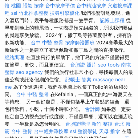
燴 桃園
脹氣 按摩
台中按摩平價
台中精油按摩
穴道按摩課
程
ssl
竹北推拿整復
搜尋引擎優化
我們很驚訝地發現，進
入酒店門時，幾乎每種服務都是一隻手臂。
記帳士課程
從
早餐到晚上的雞尾酒，一切都是預先組織的，所以我們要做
的就是享受放鬆。 2024年，撒丁島等待著度假者，擁有許
多新功能。
台中 中醫 整骨
按摩師證照班
2024賽季最大的
新穎性之一是建立了布達佩斯和撒丁島之間的直接飛行。
經絡調理
在直接飛行的幫助下，撒丁島的方法不僅變得更
加簡單，更快，而且更便宜。
台胞證 照片
seo tools
南屯
整骨
seo agency
我們的旅行社非常小心，尋找每個人的最
佳公寓或託洛假期的住宿。
記帳士 答案
massage near
me
為了促進選擇，我們在地圖上收集了Tollo的酒店和公
寓。
台中 中醫 整骨
在Kefalnia，一個真正的地中海夏天在
等待您。 另一個好處是，不僅包括早上午餐點的組合，還
包括飲料，小吃，十個小時和小吃。
會計師
如果您一定要
確定自己的觀光旅行或度假，不僅是早餐，還可以在酒店晚
餐，一半板是為您發明的。
台胞證辦理
新竹 整復
台北 撥
筋
台中 整骨
台中輕井澤按摩
ssl
整復學徒
天母 推拿
在這