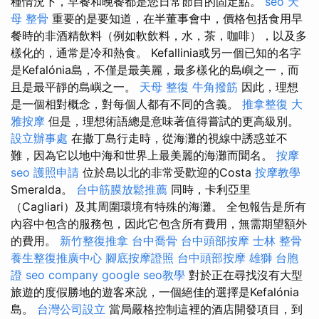
種情況下，早餐和晚餐都是您日常節目的固定點。
seo
天
母 整骨
重要的是要知道，在半董事會中，價格包括食用早
餐時的非酒精飲料（例如軟飲料，水，茶，咖啡），以及多
樣化的，通常是冷和熱食。 Kefallinia或另一個已知的名字
是Kefalónia島，不僅是最美麗，最多樣化的島嶼之一，而
且是最平靜的島嶼之一。
天母 整復
牛角撥筋
因此，理想
是一個相對概念，對每個人都有不同的含義。
推拿整復
大
雅按摩
但是，理想術語總是意味著值得嘗試的更高級別。
設立辦事處
在撒丁島行走時，從海灘的視線中誘惑並不
難，因為它以地中海和世界上最美麗的海灘而聞名。
按摩
seo
護照申請
位於島以北的非常受歡迎的Costa
按摩教學
Smeralda。
台中筋膜放鬆推薦
同時，卡利亞里
（Cagliari）及其周圍環境有特殊的海灘。 全包報告是所有
內容中包含的服務包，因此它包含所有費用，無需期望額外
的費用。
新竹整復推拿
台中喬骨
台中頭部按摩
士林 整骨
養生整復推廣中心
腳底按摩證照
台中頭部按摩
雄獅 台胞
證
seo company
google seo教學
對於正在尋找沒有大型
旅遊的度假勝地的遊客來說，一個絕佳的選擇是Kefalónia
島。
台灣公司設立
當局嚴格控制這裡的酒店開發項目，到