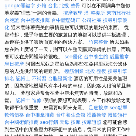
google關鍵字
外燴 台北
北投 整骨
可以在不同詞典中類似
地定義“理想”一詞的含義。
按摩教學
潘 整復所
東南旅行社
台胞證
台中整復推薦
台中體態矯正
公司社團
搜尋引擎優
化
通常意味著完美的事情是您可以實現的最好的東西。 從
那時起，幾乎每個主要的旅遊目的地都可以提供半板護理，
為遊客提供了靈活而實用的解決方案。
竹東整骨
所以如果
您在路上度過了一天，則可以在整天購買準備的供應，而晚
餐可以在房間裡等待很晚。
seo優化
台中養生館
后里推拿
烏日按摩
阿爾巴尼亞之星酒店為那些在亞得里亞海旁邊休
息的人提供舒適的避難所。
撥筋創業
北投 整復
搜尋引擎
排名
記帳士 不補習
台胞證新北
酒店的可用性是完美無瑕
的，因為當地機場只有半小時的車程，因此客人很簡單且無
壓力。 夢想家通常會在夢中尋求無雲的時間，放鬆和放
鬆。
記帳士 進修
假期的夢想可能表明，在工作和放鬆之間
取得平衡很重要，您需要時間來充電。
足底按摩
seo點擊
軟體價格
台中推拿推薦
台中養生會館
護照換發
撥筋領行
台中國術館推薦
seo行銷
天母 按摩
按摩證照
您可能會感
到生活中的某些壓力和夢想中的信息，從日常的日常工作中