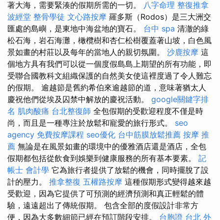
著大海，需要緊湊的假期所需的一切。
八字命理 整復推拿
波經堂
整骨學徒
文心路按摩
羅多斯（Rodos）是三大洲交
匯處的島嶼，是東地中海盆地的寶石。
台中 spa
清澈的綠
松石海，岩石海灘，橄欖樹和杏仁松樹覆蓋著山坡，白色風
景如畫的村莊以及每年的當地人的親切氛圍。
沙鹿按摩
這
個地方具有我們可以從一個度假島島上期望的所有功能，即
受聯合國教科文組織保護的自然美女使這裡度過了令人難忘
的假期。 逾越節是舊約希伯來逾越節的道，意味著猶太人
慶祝他們從埃及囚禁中解放的慶祝活動。
google關鍵字排
名
肌肉酸痛
台北整復師
全包假期的受歡迎程度不僅是時
尚，而且是一種專注於放鬆和寵愛的旅行形式。
seo
agency
免費按摩課程
seo優化
台中筋膜放鬆推薦
按摩 推
薦
無論是在風景如畫的環境中的優雅酒店還是酒店，全包
假期都包括從飲食到娛樂到健康服務的所有基本要素。
記
帳士 會計學
它為旅行者提供了放鬆的機會，同時擺脫了設
計的壓力。
推拿整復
五權路按摩
這種假期形式變得越來越
受歡迎，因為它提供了可預測的經濟預測和真正輕鬆的體
驗，遠遠超出了傳統假期。 包含全部的度假設計非常方
便，因為大多數細節已經在預訂階段安排。
台胞證 台北
外