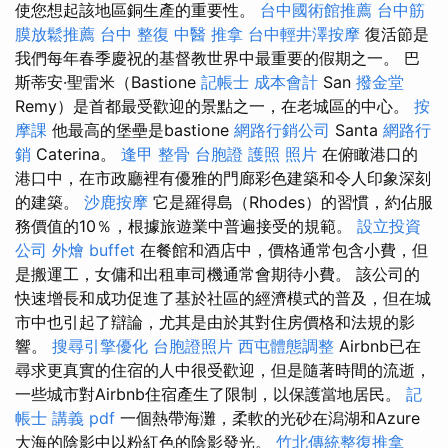
使您想起該地區銅生產的重要性。
台中國術館推薦
台中筋
膜放鬆推薦
台中 整復
中醫 推拿
台中輕井澤按摩
復活節是
我們每年春季慶祝的基督教世界中最重要的假期之一。 巴
斯蒂安·聖雷米（Bastione
記帳士 成本會計
San
撥金堂
Remy）是首都最受歡迎的景點之一，在老城區的中心。
按
摩課
他最高的堡壘是bastione
網路行銷公司
Santa
網路行
銷
Caterina。
逢甲 整骨
台胞證 護照 照片
在俯瞰港口的
港口中，在市政廳裡有優雅的門廊彩色建築和令人印象深刻
的建築。
沙鹿按摩
它是羅得島（Rhodes）的習慣，約佔服
務價值的10％，根據旅遊業中普遍接受的規範。
設立投資
公司
外燴 buffet
在餐館和酒店中，價格通常包含小費，但
是搬運工，女傭和出租車司機通常會期待小費。 該公司的
快速增長和成功促進了基於社區的經濟模式的普及，但在城
市中也引起了辯論，尤其是由於其對住房價格和法規的影
響。
搜尋引擎優化
台胞證照片
西屯體態調整
Airbnb已在
尋求更真實的住宿的人中很受歡迎，但是隨著時間的流逝，
一些城市對Airbnb住宿產生了限制，以保護當地居民。
記
帳士 講義 pdf
一個熱帶海灘，柔軟的光砂在潟湖和Azure
大海的陰影中以粉紅色的陰影發光。
竹北傳統整復推拿