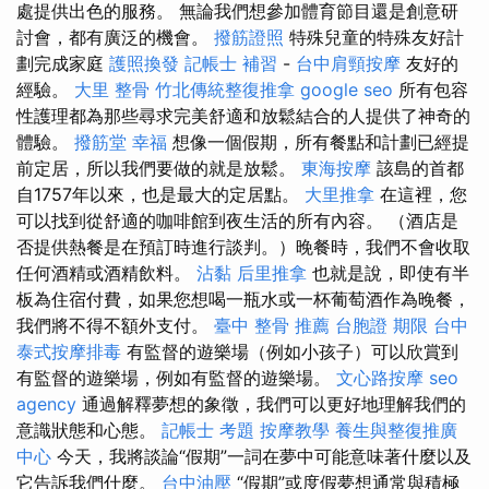
處提供出色的服務。 無論我們想參加體育節目還是創意研
討會，都有廣泛的機會。
撥筋證照
特殊兒童的特殊友好計
劃完成家庭
護照換發
記帳士 補習
-
台中肩頸按摩
友好的
經驗。
大里 整骨
竹北傳統整復推拿
google seo
所有包容
性護理都為那些尋求完美舒適和放鬆結合的人提供了神奇的
體驗。
撥筋堂 幸福
想像一個假期，所有餐點和計劃已經提
前定居，所以我們要做的就是放鬆。
東海按摩
該島的首都
自1757年以來，也是最大的定居點。
大里推拿
在這裡，您
可以找到從舒適的咖啡館到夜生活的所有內容。 （酒店是
否提供熱餐是在預訂時進行談判。）晚餐時，我們不會收取
任何酒精或酒精飲料。
沾黏
后里推拿
也就是說，即使有半
板為住宿付費，如果您想喝一瓶水或一杯葡萄酒作為晚餐，
我們將不得不額外支付。
臺中 整骨 推薦
台胞證 期限
台中
泰式按摩排毒
有監督的遊樂場（例如小孩子）可以欣賞到
有監督的遊樂場，例如有監督的遊樂場。
文心路按摩
seo
agency
通過解釋夢想的象徵，我們可以更好地理解我們的
意識狀態和心態。
記帳士 考題
按摩教學
養生與整復推廣
中心
今天，我將談論“假期”一詞在夢中可能意味著什麼以及
它告訴我們什麼。
台中油壓
“假期”或度假夢想通常與積極