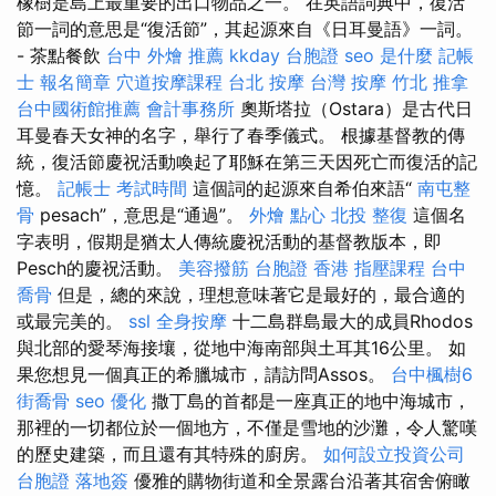
橡樹是島上最重要的出口物品之一。 在英語詞典中，復活
節一詞的意思是“復活節”，其起源來自《日耳曼語》一詞。
- 茶點餐飲
台中 外燴 推薦
kkday 台胞證
seo 是什麼
記帳
士 報名簡章
穴道按摩課程
台北 按摩
台灣 按摩
竹北 推拿
台中國術館推薦
會計事務所
奧斯塔拉（Ostara）是古代日
耳曼春天女神的名字，舉行了春季儀式。 根據基督教的傳
統，復活節慶祝活動喚起了耶穌在第三天因死亡而復活的記
憶。
記帳士 考試時間
這個詞的起源來自希伯來語“
南屯整
骨
pesach”，意思是“通過”。
外燴 點心
北投 整復
這個名
字表明，假期是猶太人傳統慶祝活動的基督教版本，即
Pesch的慶祝活動。
美容撥筋
台胞證 香港
指壓課程
台中
喬骨
但是，總的來說，理想意味著它是最好的，最合適的
或最完美的。
ssl
全身按摩
十二島群島最大的成員Rhodos
與北部的愛琴海接壤，從地中海南部與土耳其16公里。 如
果您想見一個真正的希臘城市，請訪問Assos。
台中楓樹6
街喬骨
seo 優化
撒丁島的首都是一座真正的地中海城市，
那裡的一切都位於一個地方，不僅是雪地的沙灘，令人驚嘆
的歷史建築，而且還有其特殊的廚房。
如何設立投資公司
台胞證 落地簽
優雅的購物街道和全景露台沿著其宿舍俯瞰