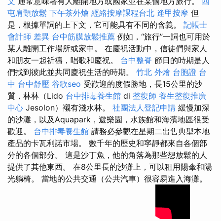
文
通常意味著有人離開地方或國家並在某個地方旅行。
西
屯肩頸放鬆
下午茶外燴
經絡按摩課程台北
逢甲按摩
但
是，根據單詞的上下文，它可能具有不同的含義。
記帳士
會計師 差異
台中筋膜放鬆推薦
例如，“旅行”一詞也可用於
某人離開工作場所或家中。 在慶祝活動中，信徒們與家人
和朋友一起祈禱，唱歌和慶祝。
台中整脊
節日的時期是人
們找到彼此並共同慶祝生活的時期。
竹北 外燴
台胞證 台
中
台中舒壓
谷歌seo
受歡迎的度假勝地，長15公里的沙
質，林林（Lido
台中排毒養生館
di
整復師
養生整復推廣
中心
Jesolon）襯有淺水林。
社團法人登記申請
緩慢加深
的沙灘，以及Aquapark，遊樂園，水族館和海濱地區很受
歡迎。
台中排毒養生館
請務必參觀在星期二出售典型本地
產品的卡瓦利諾市場。 數千年的歷史和寧靜都來自各個部
分的各個部分。 這是沙丁魚，他的角落為那些想放鬆的人
提供了其他東西。 在8公里長的沙灘上，可以租用陽傘和陽
光躺椅。 當地的公共交通（公共汽車）很容易進入海灘。