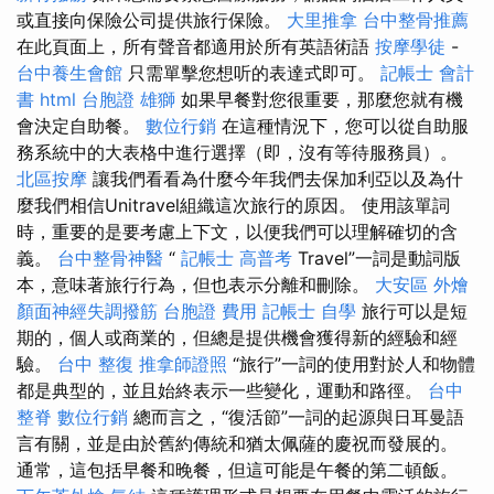
或直接向保險公司提供旅行保險。
大里推拿
台中整骨推薦
在此頁面上，所有聲音都適用於所有英語術語
按摩學徒
-
台中養生會館
只需單擊您想听的表達式即可。
記帳士 會計
書
html
台胞證 雄獅
如果早餐對您很重要，那麼您就有機
會決定自助餐。
數位行銷
在這種情況下，您可以從自助服
務系統中的大表格中進行選擇（即，沒有等待服務員）。
北區按摩
讓我們看看為什麼今年我們去保加利亞以及為什
麼我們相信Unitravel組織這次旅行的原因。 使用該單詞
時，重要的是要考慮上下文，以便我們可以理解確切的含
義。
台中整骨神醫
“
記帳士 高普考
Travel”一詞是動詞版
本，意味著旅行行為，但也表示分離和刪除。
大安區 外燴
顏面神經失調撥筋
台胞證 費用
記帳士 自學
旅行可以是短
期的，個人或商業的，但總是提供機會獲得新的經驗和經
驗。
台中 整復
推拿師證照
“旅行”一詞的使用對於人和物體
都是典型的，並且始終表示一些變化，運動和路徑。
台中
整脊
數位行銷
總而言之，“復活節”一詞的起源與日耳曼語
言有關，並是由於舊約傳統和猶太佩薩的慶祝而發展的。
通常，這包括早餐和晚餐，但這可能是午餐的第二頓飯。