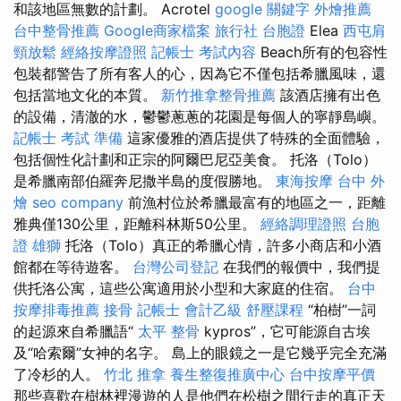
和該地區無數的計劃。 Acrotel
google 關鍵字
外燴推薦
台中整骨推薦
Google商家檔案
旅行社 台胞證
Elea
西屯肩
頸放鬆
經絡按摩證照
記帳士 考試內容
Beach所有的包容性
包裝都警告了所有客人的心，因為它不僅包括希臘風味，還
包括當地文化的本質。
新竹推拿整骨推薦
該酒店擁有出色
的設備，清澈的水，鬱鬱蔥蔥的花園是每個人的寧靜島嶼。
記帳士 考試 準備
這家優雅的酒店提供了特殊的全面體驗，
包括個性化計劃和正宗的阿爾巴尼亞美食。 托洛（Tolo）
是希臘南部伯羅奔尼撒半島的度假勝地。
東海按摩
台中 外
燴
seo company
前漁村位於希臘最富有的地區之一，距離
雅典僅130公里，距離科林斯50公里。
經絡調理證照
台胞
證 雄獅
托洛（Tolo）真正的希臘心情，許多小商店和小酒
館都在等待遊客。
台灣公司登記
在我們的報價中，我們提
供托洛公寓，這些公寓適用於小型和大家庭的住宿。
台中
按摩排毒推薦
接骨
記帳士 會計乙級
舒壓課程
“柏樹”一詞
的起源來自希臘語“
太平 整骨
kypros”，它可能源自古埃
及“哈索爾”女神的名字。 島上的眼鏡之一是它幾乎完全充滿
了冷杉的人。
竹北 推拿
養生整復推廣中心
台中按摩平價
那些喜歡在樹林裡漫遊的人是他們在松樹之間行走的真正天