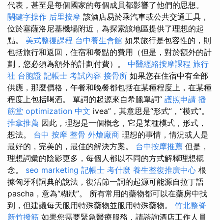
代表，甚至是每個國家的每個成員都影響了他們的思想。
關鍵字操作
后里按摩
該酒店易於乘汽車或公共交通工具，
位於塞薩洛尼基機場附近，為探索該地區提供了理想的起
點。
美式整復課程
台中養生會館
如果旅行是包容性的，則
包括旅行和返回，住宿和餐點的費用（但是，對於額外的計
劃，您必須為額外的計劃付費）。
中醫經絡按摩課程
旅行
社 台胞證
記帳士 考試內容
接骨所
如果您在住宿中有全部
供應，那麼價格，午餐和晚餐都包括在某種程度上，在某種
程度上包括喝酒。 單詞的起源來自希臘單詞“
護照申請
播
筋堂
optimization 中文
ivea”，其意思是“形式”，“模式”。
推拿推薦
因此，理想是一個概念，它是某種模式，形式，
想法。
台中 按摩 整骨
外燴廠商
理想的事情，情況或人是
最好的，完美的，最佳的解決方案。
台中按摩推薦
但是，
理想詞彙的陰影更多，每個人都以不同的方式解釋理想概
念。
seo marketing
記帳士 考什麼
養生整復推廣中心
根
據匈牙利詞典的說法，復活節一詞的起源可能源自拉丁語
pascha，意為“糊狀”。 所有常用的藥物都可以在藥房中找
到，但建議每天服用特殊藥物並服用特殊藥物。
竹北整脊
新竹撥筋
如果您需要緊急醫療服務，請諮詢酒店工作人員