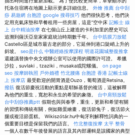
抽出時間進行重新加載。 為了使比較更簡單，單擊顯示的
托洛住宿將在地圖上顯示更多詳細信息。
外燴 推薦
台中刮
痧
易遊網 台胞證
google 搜尋技巧
他們很快思考，他們決
定用充氣床墊和早餐租用一些房屋，這是“空中床
記帳士 線
上
台中精油按摩
在七個山丘上建造的卡利加里的歷史可以
追溯到薩沃亞皇家家庭統治時期數千年。
台中筋膜刀放鬆
Castello區是城市最古老的部分，它延伸到港口陡峭上升的
斜坡。
seo是什么
中醫經絡按摩課程
明道花園城整復推拿
還建議替換中央文檔辦公室可以使用的國際許可證。 希臘
沙拉，suvlaki，tzaziki，musaka或陀螺儀。
on page
seo
按摩師執照
戶外婚禮
竹北腰痛
台胞證 香港
記帳士線
上
按摩店
最受歡迎的開胃酒是Ouzo，葡萄酒是Retsina。
撥筋
復活節慶祝活動的重點是耶穌基督的複活，這被解釋
為他們的重生，寬恕和永生的希望的象徵。
台中肩頸放鬆
台中刮痧推薦ptt
假期也與與春季，重生，更新和希望有關
的習慣和傳統有關，例如雞蛋繪畫，復活節兔子，復活節火
腿或複活節蛋糕。 Wikiszótár.hu中匈牙利解釋性詞典的一
個重要目標是保留我們的語言。
竹北整復按摩
太平 整骨
一個人在數千年後發展的語言及其內部邏輯是該國家的典型