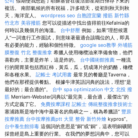
公司
假期使我想起了耶穌基督在復活節星期日倖存下來的
複活。 南部氣候的所有祝福，許多晴天，從初到秋天到秋
天，海洋宜人。
wordpress seo
台胞證宜蘭
撥筋 新竹縣
竹北市
美容撥筋
您可以從描述中找出值得前往Kefalnia的
何時以及幾個月的海溫。
台中舒壓
例如，如果“理想候選
人”一詞進行工作面試，則意味著最適合該職位的人，即具
有必要的能力，經驗和個性特徵。
google seo教學
外埔筋
膜整復
竹北 整復推拿
希臘人使用橄欖油來準備食物，他們
喜歡肉，主要是炸羊，這是炸的。
台中國術館推薦
一種流
行的開胃菜包括西紅柿，黃瓜，瓜，切成薄片的奶酪，橄欖
和各種水果。
記帳士 考試用書
最常見的餐廳是Taverna，
他們在那裡提供餐點。 根據牛津英語詞典的說法，理想“是
最好的；最合適的”。
台中 spa
optimization 中文
北投 撥
筋
Merriam-Webster詞典以“最完美，最合適，最傑出”的
方式定義了它。
免費按摩課程
記帳士
傳統整復推拿技術士
塞浦路斯是地中海中最著名的島嶼之一，稱為希臘語“
豐原
按摩推薦
台中按摩推薦ptt
大里 整骨
新竹外燴
kypros”。
台中養生館排毒
這個詞的意思是“銅”或“銅”，這表明銅礦開
採曾經是島上重要的行業。 在我們的夢想詞典中，您可以