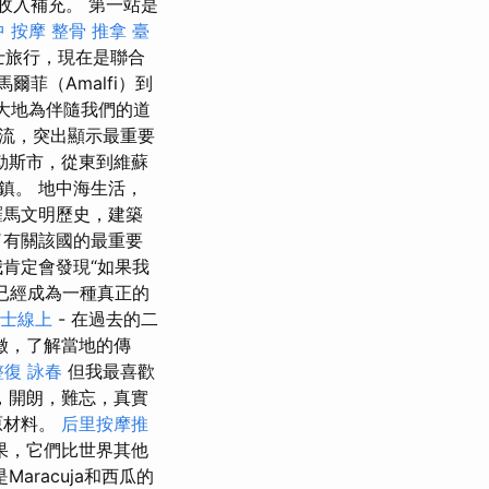
收入補充。 第一站是
 按摩 整骨
推拿
臺
巴士旅行，現在是聯合
爾菲（Amalfi）到
極大地為伴隨我們的道
流，突出顯示最重要
勒斯市，從東到維蘇
鎮。 地中海生活，
羅馬文明歷史，建築
了有關該國的最重要
肯定會發現“如果我
已經成為一種真正的
士線上
- 在過去的二
徵，了解當地的傳
復 詠春
但我最喜歡
，開朗，難忘，真實
原材料。
后里按摩推
果，它們比世界其他
racuja和西瓜的