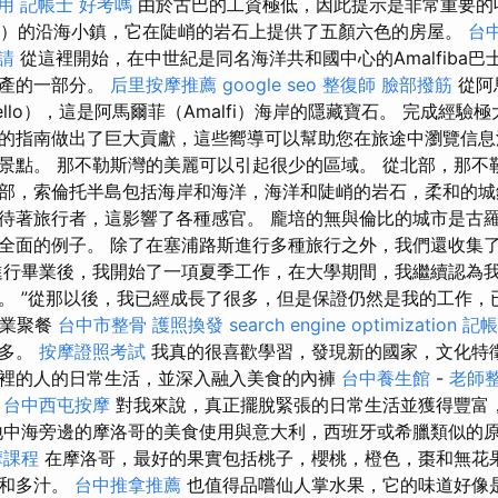
用
記帳士 好考嗎
由於古巴的工資極低，因此提示是非常重要的
ano）的沿海小鎮，它在陡峭的岩石上提供了五顏六色的房屋。
台中
請
從這裡開始，在中世紀是同名海洋共和國中心的Amalfiba
遺產的一部分。
后里按摩推薦
google seo
整復師
臉部撥筋
從阿馬
ello），這是阿馬爾菲（Amalfi）海岸的隱藏寶石。 完成經驗
的指南做出了巨大貢獻，這些嚮導可以幫助您在旅途中瀏覽信息
景點。 那不勒斯灣的美麗可以引起很少的區域。 從北部，那不
部，索倫托半島包括海岸和海洋，海洋和陡峭的岩石，柔和的城
待著旅行者，這影響了各種感官。 龐培的無與倫比的城市是古
全面的例子。 除了在塞浦路斯進行多種旅行之外，我們還收集
進行畢業後，我開始了一項夏季工作，在大學期間，我繼續認為我
。 ”從那以後，我已經成長了很多，但是保證仍然是我的工作，
企業聚餐
台中市整骨
護照換發
search engine optimization
記帳
很多。
按摩證照考試
我真的很喜歡學習，發現新的國家，文化特
裡的人的日常生活，並深入融入美食的內褲
台中養生館
-
老師整
。
台中西屯按摩
對我來說，真正擺脫緊張的日常生活並獲得豐富
地中海旁邊的摩洛哥的美食使用與意大利，西班牙或希臘類似的
摩課程
在摩洛哥，最好的果實包括桃子，櫻桃，橙色，棗和無花
甜和多汁。
台中推拿推薦
也值得品嚐仙人掌水果，它的味道好像是Ma