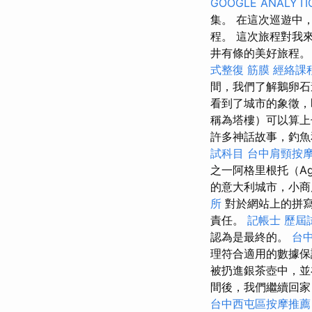
GOOGLE ANALYTI
集。 在這次巡遊中
程。 這次旅程對我
井有條的美好旅程。 請
式整復 筋膜
經絡課
間，我們了解鵝卵石
看到了城市的象徵
稱為塔樓）可以算上
許多神話故事，釣魚
試科目
台中肩頸按
之一阿格里根托（Agr
的意大利城市，小商
所
對於網站上的拼寫
責任。
記帳士 歷屆
認為是最終的。
台中
理符合適用的數據
被扔進銀茶壺中，並
間後，我們繼續回家
台中西屯區按摩推薦