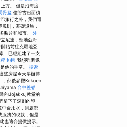
上方。 但是沿海度
喬骨盆
儘管古巴面積
巴旅行之外，我們還
境規則，基礎設施，
很多照片和城市。
外
特立尼達，聖地亞哥
訂時開始前往克羅地亞
素，已經組建了一支
課程 桃園
我想強調佩
家是他的手掌。
搜索
這些房屋今天舉辦博
），然後參觀Kokoen
iyama
台中整脊
Jojakkuj教堂的
給我們留下了深刻的印
道中食用水，到處都
或服務的稅款，但是
因此也適合提供提示。