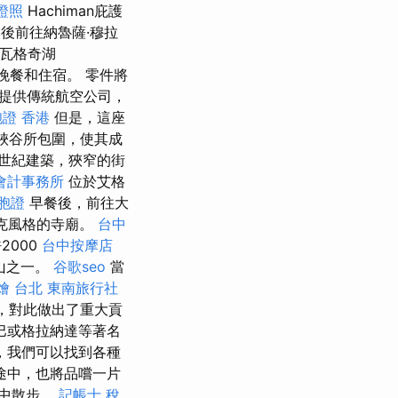
證照
Hachiman庇護
後前往納魯薩·穆拉
瓦格奇湖
）的晚餐和住宿。 零件將
提供傳統航空公司，
證 香港
但是，這座
峽谷所包圍，使其成
中世紀建築，狹窄的街
會計事務所
位於艾格
胞證
早餐後，前往大
立克風格的寺廟。
台中
2000
台中按摩店
山之一。
谷歌seo
當
燴 台北
東南旅行社
題，對此做出了重大貢
巴或格拉納達等著名
，我們可以找到各種
途中，也將品嚐一片
市中散步。
記帳士 稅