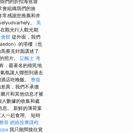
我們的折扣海巡遊
常會組織我們的旅
非常感謝您推薦和井
udvarhely。
美
在觀光行人觀光期
生會館
從外面，我們
asdon）的塔樓（也
的馬賽克封面講述了
群的照片。
記帳士 考
有，最著名的殖民地
氣氛讓人聯想到過去
到酒店吃晚飯。
整復
的差異，我們不承擔
，圖片和其他信息才被
個人數據的收集和處
息。 新鮮的薄荷葉
人一起食用。 短時
 整骨
經絡按摩課程
mcpa
我只能間接欣賞