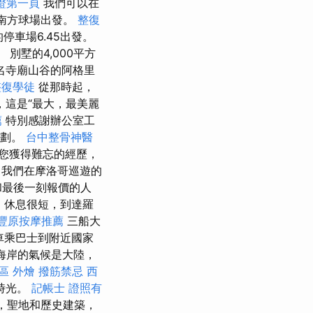
保證第一頁
我們可以在
從南方球場出發。
整復
e的停車場6.45出發。
a。 別墅的4,000平方
名寺廟山谷的阿格里
整復學徒
從那時起，
說，這是“最大，最美麗
薦
特別感謝辦公室工
計劃。
台中整骨神醫
您獲得難忘的經歷，
我們在摩洛哥巡遊的
和最後一刻報價的人
，休息很短，到達羅
豐原按摩推薦
三船大
汽車乘巴士到附近國家
海岸的氣候是大陸，
區 外燴
撥筋禁忌
西
時光。
記帳士 證照有
，聖地和歷史建築，