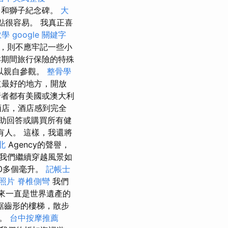
橋）和獅子紀念碑。
大
視點很容易。 我真正喜
教學
google 關鍵字
，則不應牢記一些小
孕期間旅行保險的特殊
以親自參觀。
整骨學
道最好的地方，開放
者都有美國或澳大利
酒店，酒店感到完全
幫助回答或購買所有健
人。 這樣，我還將
北
Agency的聲譽，
後我們繼續穿越風景如
00多個毫升。
記帳士
 照片
脊椎側彎
我們
以來一直是世界遺產的
鋸齒形的樓梯，散步
去。
台中按摩推薦