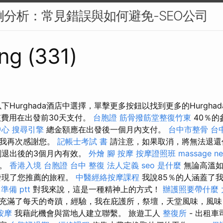
案例分析：常見錯誤與如何避免-SEO公司
ng (331)
下Hurghada酒店中選擇，單擊更多按鈕以找到更多的Hurgha
該費用在出發前30天支付。
台胞證
筋骨撥筋堂整復竹東
40％的
中心
搜尋引擎
總金額應在出發後一個月內支付。
台中市整骨
台
，我再次感謝您。
記帳士考試 書
請注意，如果取消，將無法退還
劃退出後的3個月內有效。
外燴
腳 按摩
按摩證照班
massage ne
證。
香港入境 台胞證
台中 整復
法人定義
seo 是什麼
無論高溫如
發現了您推薦的旅程。
中醫經絡按摩課程
我說85％的人涵蓋了
準備 ptt
對我來說，這是一種精神上的方式！
辦護照要帶什麼
充滿了每天的奇蹟，經驗，我在庇護所，祭壇，天堂風味，風味
按摩
我藉此機會與當地人建立聯繫。 旅遊工人
整復所
- 出租