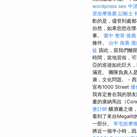
wordpress seo
中清
里按摩推薦
記帳士 
歡的是，儘管到處都
自然，如果您想在懷
事。
臺中 整骨 推薦
條件。
台中 推薦 撥
徒
因此，當我們離開
時間，當地習俗，可
亞的巡遊如此巨大，
滿意。 團隊負責人
康，文化問題。 - 
宣布1000 Street
優
我肯定會在我的朋
畫的康納馬拉（Con
會計師
釀酒廠之後，
看到了來自Megal
一部分。
草屯按摩
將近一個半小時，因