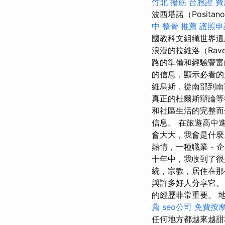
竹北 撥筋
台胞證 費
波西塔諾（Posit
中 整骨 推薦
護照申
國教科文組織世界
浪漫的拉維洛（Rav
路的準備和經驗豐富
的信息，顯示必看的
維烏斯，從南部到南
真正的杜爾斯辯論等
和社區生活的完整而
信息。 在旅遊高中
會大大，我會是什麼
熱情，一種職業 - 
十年中，我收到了
統，宗教，居住在那
與許多好人分享它
的經歷非常重要。 
薦
seo公司
免費按
任何地方都越來越