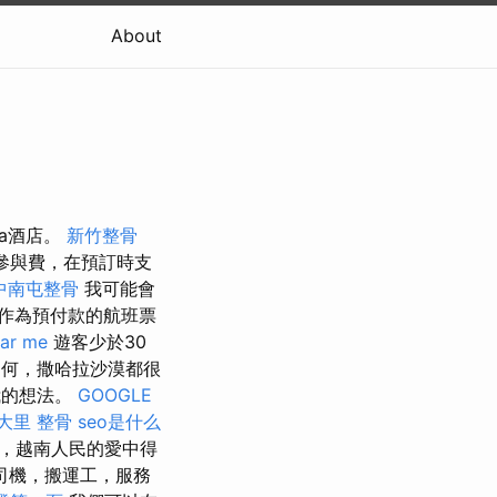
About
da酒店。
新竹整骨
參與費，在預訂時支
中南屯整骨
我可能會
作為預付款的航班票
ar me
遊客少於30
何，撒哈拉沙漠都很
我的想法。
GOOGLE
大里 整骨
seo是什么
，越南人民的愛中得
車司機，搬運工，服務