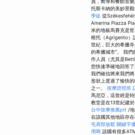
員，嚮導和餐館音
托斯卡納的美妙景
學徒
從Székesfeh
Amerina Piazza Pi
米的地板馬賽克是世
根托（Agrigento
世紀，巨大的希臘
的希臘城市”。 我
作人員（尤其是Betti
您快速準確地回答了
我們確信將來我們將
形狀上度過了愉快的
之一。
按摩證照班
馬尼亞，這曾經是特
教堂是在13世紀建
台中按摩推薦ptt
/
在該國其他地區存
屯肩頸放鬆
關鍵字
用嗎
該國有很多AT