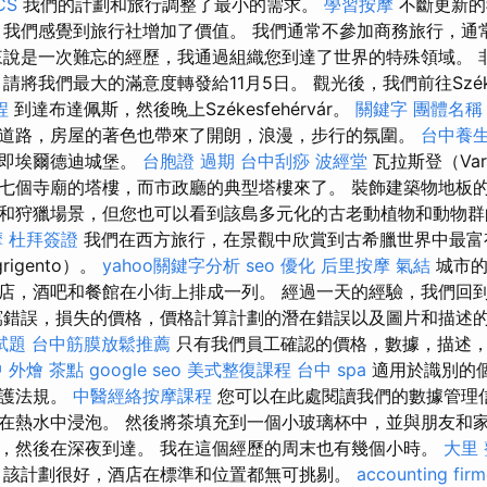
CS
我們的計劃和旅行調整了最小的需求。
學習按摩
不斷更新的
，我們感覺到旅行社增加了價值。 我們通常不參加商務旅行，通
來說是一次難忘的經歷，我通過組織您到達了世界的特殊領域。 
將我們最大的滿意度轉發給11月5日。 觀光後，我們前往Székely
程
到達布達佩斯，然後晚上Székesfehérvár。
關鍵字
團體名稱
道路，房屋的著色也帶來了開朗，浪漫，步行的氛圍。
台中養
，即埃爾德迪城堡。
台胞證 過期
台中刮痧
波經堂
瓦拉斯登（Var
七個寺廟的塔樓，而市政廳的典型塔樓來了。 裝飾建築物地板
和狩獵場景，但您也可以看到該島多元化的古老動植物和動物
摩
杜拜簽證
我們在西方旅行，在景觀中欣賞到古希臘世界中最富
igento）。
yahoo關鍵字分析
seo 優化
后里按摩
氣結
城市的
店，酒吧和餐館在小街上排成一列。 經過一天的經驗，我們回
錯誤，損失的價格，價格計算計劃的潛在錯誤以及圖片和描述
試題
台中筋膜放鬆推薦
只有我們員工確認的價格，數據，描述
 外燴 茶點
google seo
美式整復課程
台中 spa
適用於識別的
保護法規。
中醫經絡按摩課程
您可以在此處閱讀我們的數據管理信
在熱水中浸泡。 然後將茶填充到一個小玻璃杯中，並與朋友和家
，然後在深夜到達。 我在這個經歷的周末也有幾個小時。
大里
該計劃很好，酒店在標準和位置都無可挑剔。
accounting fir