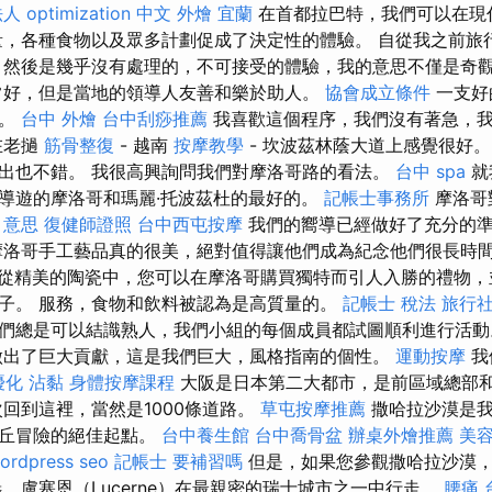
法人
optimization 中文
外燴 宜蘭
在首都拉巴特，我們可以在現
量，各種食物以及眾多計劃促成了決定性的體驗。 自從我之前旅
，然後是幾乎沒有處理的，不可接受的體驗，我的意思不僅是奇
常好，但是當地的領導人友善和樂於助人。
協會成立條件
一支好
行。
台中 外燴
台中刮痧推薦
我喜歡這個程序，我們沒有著急，
在老撾
筋骨整復
- 越南
按摩教學
- 坎波茲林蔭大道上感覺很好
出也不錯。 我很高興詢問我們對摩洛哥路的看法。
台中 spa
就
導遊的摩洛哥和瑪麗·托波茲杜的最好的。
記帳士事務所
摩洛哥
o 意思
復健師證照
台中西屯按摩
我們的嚮導已經做好了充分的
洛哥手工藝品真的很美，絕對值得讓他們成為紀念他們很長時
從精美的陶瓷中，您可以在摩洛哥購買獨特而引人入勝的禮物，
子。 服務，食物和飲料被認為是高質量的。
記帳士 稅法
旅行
們總是可以結識熟人，我們小組的每個成員都試圖順利進行活
做出了巨大貢獻，這是我們巨大，風格指南的個性。
運動按摩
我
優化
沾黏
身體按摩課程
大阪是日本第二大都市，是前區域總部
次回到這裡，當然是1000條道路。
草屯按摩推薦
撒哈拉沙漠是我
沙丘冒險的絕佳起點。
台中養生館
台中喬骨盆
辦桌外燴推薦
美
ordpress seo
記帳士 要補習嗎
但是，如果您參觀撒哈拉沙漠
，盧塞恩（Lucerne）在最親密的瑞士城市之一中行走。
腰痛