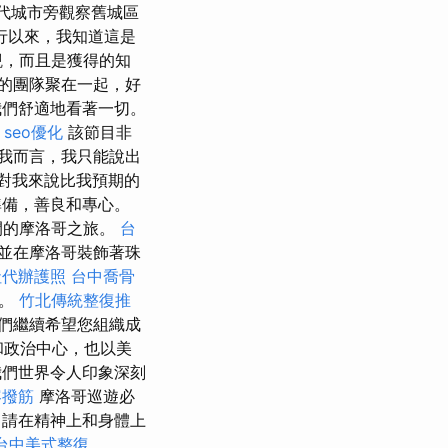
代城市旁觀察舊城區
行以來，我知道這是
觀，而且是獲得的知
的團隊聚在一起，好
我們舒適地看著一切。
。
seo優化
該節目非
我而言，我只能說出
對我來說比我預期的
準備，善良和專心。
間的摩洛哥之旅。
台
並在摩洛哥裝飾著珠
社代辦護照
台中喬骨
動。
竹北傳統整復推
們繼續希望您組織成
和政治中心，也以美
們世界令人印象深刻
容撥筋
摩洛哥巡遊必
，請在精神上和身體上
台中美式整復