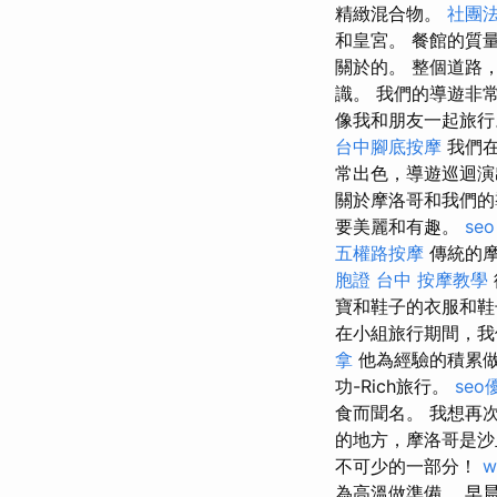
精緻混合物。
社團
和皇宮。 餐館的質
關於的。 整個道路
識。 我們的導遊非
像我和朋友一起旅
台中腳底按摩
我們
常出色，導遊巡迴演
關於摩洛哥和我們的
要美麗和有趣。
se
五權路按摩
傳統的摩
胞證 台中
按摩教學
寶和鞋子的衣服和鞋
在小組旅行期間，我
拿
他為經驗的積累
功-Rich旅行。
seo
食而聞名。 我想再
的地方，摩洛哥是
不可少的一部分！
w
為高溫做準備。 早晨