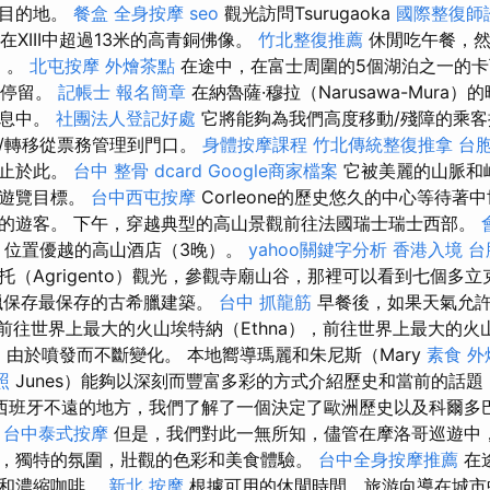
的目的地。
餐盒
全身按摩
seo
觀光訪問Tsurugaoka
國際整復師
堂，在XIII中超過13米的高青銅佛像。
竹北整復推薦
休閒吃午餐，然
a）。
北屯按摩
外燴茶點
在途中，在富士周圍的5個湖泊之一的卡
短短停留。
記帳士 報名簡章
在納魯薩·穆拉（Narusawa-Mura
信息中。
社團法人登記好處
它將能夠為我們高度移動/殘障的乘客
/轉移從票務管理到門口。
身體按摩課程
竹北傳統整復推拿
台胞
不止於此。
台中 整骨 dcard
Google商家檔案
它被美麗的山脈和
佳遊覽目標。
台中西屯按摩
Corleone的歷史悠久的中心等待著
的遊客。 下午，穿越典型的高山景觀前往法國瑞士瑞士西部。
宿，位置優越的高山酒店（3晚）。
yahoo關鍵字分析
香港入境 台
托（Agrigento）觀光，參觀寺廟山谷，那裡可以看到七個多
臘保存最保存的古希臘建築。
台中 抓龍筋
早餐後，如果天氣允許
前往世界上最大的火山埃特納（Ethna），前往世界上最大的火
，由於噴發而不斷變化。 本地嚮導瑪麗和朱尼斯（Mary
素食 外
照
Junes）能夠以深刻而豐富多彩的方式介紹歷史和當前的話
西班牙不遠的地方，我們了解了一個決定了歐洲歷史以及科爾多
。
台中泰式按摩
但是，我們對此一無所知，儘管在摩洛哥巡遊中
，獨特的氛圍，壯觀的色彩和美食體驗。
台中全身按摩推薦
在
薩和濃縮咖啡。
新北 按摩
根據可用的休閒時間，旅游向導在城