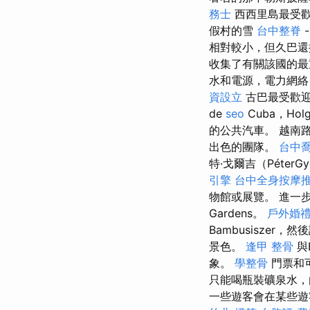
務士
西西里島最受歡
假村的雪
台中整脊
相對較小，但久巴還
收集了有關該國的
水和電源，電力網絡
資設立
古巴最受歡
de
seo
Cuba，H
的公共汽車。 越南
出色的團隊。
台中
特·戈爾吉（Péter
引擎
台中全身按摩
物館或展覽。 進一步前
Gardens。
戶外婚
Bambusiszer，然
景色。
逢甲 整骨
與
象。
學整骨
門票和
只能喝瓶裝礦泉水，
一些遊客會在某些遊