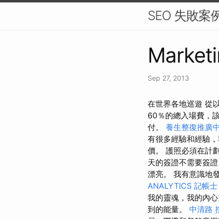
SEO 失敗
Marketi
Sep 27, 2013
在世界各地巡遊 從以
60％的總入場費，
付。
養生整復推廣
有很多經驗和經驗
價。 護照必須在計
天的簽證不需要簽
漂亮。 我有意識地
ANALYTICS
記帳士 
我的靈魂，我的內心
到的能量。
中清路 