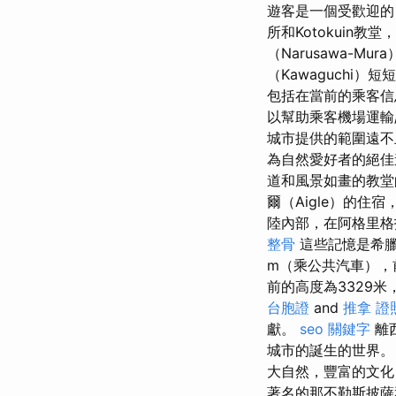
遊客是一個受歡迎
所和Kotokuin教
（Narusawa-Mur
（Kawaguchi）
包括在當前的乘客
以幫助乘客機場運輸
城市提供的範圍遠
為自然愛好者的絕
道和風景如畫的教堂
爾（Aigle）的住
陸內部，在阿格里格
整骨
這些記憶是希
m（乘公共汽車），
前的高度為3329米
台胞證
and
推拿 證
獻。
seo 關鍵字
離
城市的誕生的世界
大自然，豐富的文化
著名的那不勒斯披