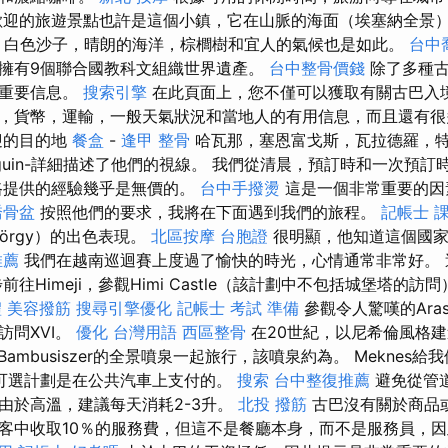
迎的旅遊景點也許是這個小鎮，它在山脈的海面（埃塞納全景）
- 白色沙子，晴朗的海洋，棕櫚樹和宜人的氣候也是如此。
台中
擁有9個聯合國教科文組織世界遺產。
台中整骨價錢
除了多種古
最重要信息。
搜索引擎
在此頁面上，您不僅可以獲取有關古巴入
，貨幣，運輸，一般天氣狀況和當地人的有用信息，而且還有
迎的目的地
餐盒
-
逢甲 整骨
哈瓦那，塞恩富戈斯，瓦拉德羅，
olguin-詳細描述了他們的視線。 我們從清晨，預訂時和一次預
路提供的經驗幾乎是無價的。
台中手撥燙
這是一個非常重要的因
喬骨盆
按照他們的要求，我將在下面遇到我們的旅程。
記帳士 
György）的出色表現。
北區按摩
台胞證
很明顯，他知道這個國
推薦
我們在越南巡迴賽上度過了愉快的時光，心情通常非常好。 
往Himeji，參觀Himi Castle（該計劃中不包括城堡塔的訪問
禮
美容撥筋
搜尋引擎優化
記帳士 考試 準備
參觀令人驚嘆的Arash
後訪問XVI。
優化 台灣用語
西區整骨
在20世紀，以尼希倫風格建造的
Bambusiszer的全景噴泉一起旅行，該噴泉約為。 Meknes
可選計劃是在公共汽車上支付的。
搜索
台中整復推薦
避免從管
由於高溫，建議每天消耗2-3升。
北投 撥筋
古巴沒有關於商品
客中收取10％的服務費，但這不是餐廳本身，而不是服務員，