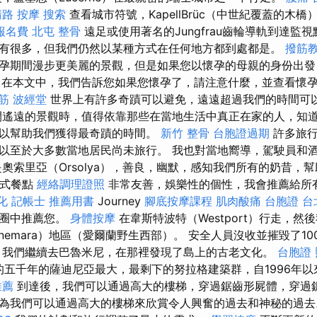
路 按摩
搜索
查看城市符號，KapellBrüc（中世紀覆蓋的木
報名費
北屯 整骨
遠足或使用著名的Jungfrau齒輪導軌到達監
有很多，但我們仍然以某種方式在任何地方都到處都是。
撥筋
孕期間漫步更美麗的景觀，但是如果您以懷孕的母親的身份出發
在本文中，我們告訴您如果您懷孕了，請注意什麼，並查看懷
筋
波經堂
世界上有許多奇蹟可以避免，遠遠超過我們的時間可
遙遠的景觀時，值得依靠那些在當地生活中真正在家的人，知
以幫助我們獲得最奇蹟的時間。
新竹 整骨
台胞證過期
許多旅行
以至於大多數當地居民尚未旅行。 我也對當地嚮導，駕駛員和
是奧索里亞（Orsolya），善良，幽默，感知我們所有的奶昔，
西式餐點
經絡調理證照
非常友善，娛樂性的個性，我會推薦給所有
化
記帳士 推薦用書
Journey
腳底按摩課程
肌肉酸痛
台胞證 台
友圈中推薦您。
身體按摩
在韋斯特波特（Westport）行走，然
nemara）地區（愛爾蘭野生西部）。 安全人員沒收並摧毀了1
我們繼續去巴魯米尼，在那裡發現了島上的古老文化。
台胞證
it的五千年的薩迪尼亞最大，最剩下的努拉格建築群，自1996年
推薦
到達後，我們可以通過高大的樓梯，穿過鋸齒形屍體，穿過
為我們可以通過高大的樓梯來欣賞令人興奮的過去和神秘的過