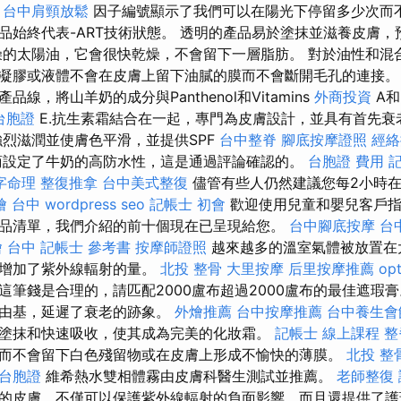
台中肩頸放鬆
因子編號顯示了我們可以在陽光下停留多少次而不
品始終代表-ART技術狀態。 透明的產品易於塗抹並滋養皮膚，
燥的太陽油，它會很快乾燥，不會留下一層脂肪。 對於油性和混
凝膠或液體不會在皮膚上留下油膩的膜而不會斷開毛孔的連接
線，將山羊奶的成分與Panthenol和Vitamins
外商投資
A和
 台胞證
E.抗生素霜結合在一起，專門為皮膚設計，並具有首先
烈滋潤並使膚色平滑，並提供SPF
台中整脊
腳底按摩證照
經絡
商設定了牛奶的高防水性，這是通過評論確認的。
台胞證 費用
字命理 整復推拿
台中美式整復
儘管有些人仍然建議您每2小時
燴 台中
wordpress seo
記帳士 初會
歡迎使用兒童和嬰兒客戶指
品清單，我們介紹的前十個現在已呈現給您。
台中腳底按摩
台
 台中
記帳士 參考書
按摩師證照
越來越多的溫室氣體被放置在
而增加了紫外線輻射的量。
北投 整骨
大里按摩
后里按摩推薦
op
這筆錢是合理的，請匹配2000盧布超過2000盧布的最佳遮瑕膏
自由基，延遲了衰老的跡象。
外燴推薦
台中按摩推薦
台中養生會
塗抹和快速吸收，使其成為完美的化妝霜。
記帳士 線上課程
整
而不會留下白色殘留物或在皮膚上形成不愉快的薄膜。
北投 整
 台胞證
維希熱水雙相體霧由皮膚科醫生測試並推薦。
老師整復
的皮膚，不僅可以保護紫外線輻射的負面影響，而且還提供了護