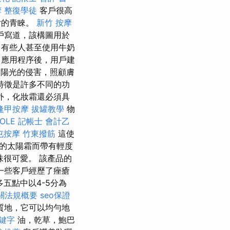
摩
整復學徒
客戶很高
女的青睞。
新竹 按摩
戶寫道，該構圖用於
有些人甚至使用牛奶
應用程序後，用戶建
陽光的侵害，照顧膚
特徵是許多不同的功
外，化妝霜還必須具
逢甲按摩
拔罐教學
物
OLE
記帳士 會計乙
屯按摩
竹東撥筋
這使
您的太陽霜而帶有輕度
很可愛。 該產品的
一些客戶經歷了痤瘡
五點中以4-5分為
關法規概要
seo保證
質地，它可以均勻地
關鍵字
油，乾草，鮑巴