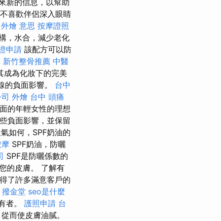
來新的信息，以幫助
不喜歡伴侶深入眼睛
外燴 意思
按摩證照
構，水合，減少老化
證申請
該配方可以防
摩
新竹整骨推薦
中醫
其成為化妝下的完美
射線的負面影響。
台中
公司
外燴 台中
頭痛
膚體面的年輕女性的理想
這些負面影響，並保留
氣如何，SPF奶油的
按摩
SPF奶油，防曬
司
SPF是防曬係數的
您的皮膚。 了解有
得了許多滿意客戶的
。
撥金堂
seo是什麼
所有者。
護照申請
台
，從而使皮膚油膩。