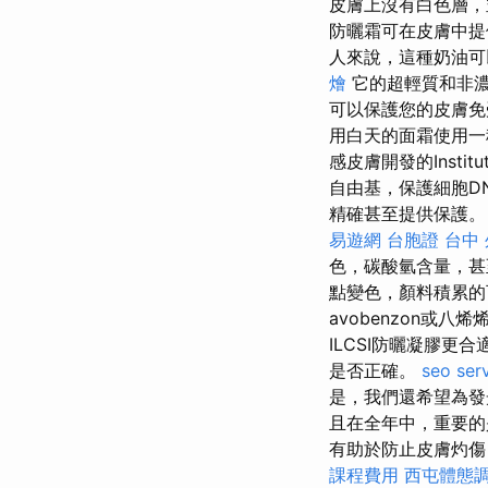
皮膚上沒有白色層，
防曬霜可在皮膚中
人來說，這種奶油
燴
它的超輕質和非濃
可以保護您的皮膚免
用白天的面霜使用一
感皮膚開發的Institu
自由基，保護細胞D
精確甚至提供保護。
易遊網 台胞證
台中
色，碳酸氫含量，
點變色，顏料積累的
avobenzon或八烯
ILCSI防曬凝膠更合
是否正確。
seo ser
是，我們還希望為發
且在全年中，重要
有助於防止皮膚灼傷
課程費用
西屯體態