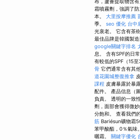
布，蘆薈提取物含有
霜噴霧劑，強調了防
本。
大里按摩推薦
季。
seo 優化
台中
光衰老。 它含有茶
最佳品牌是韓國製
google關鍵字排名
息。 含有SPF的
有較低的SPF（1
骨
它們通常含有其
道花園城整復推拿
皮
課程
皮膚暴露於暴露
配件。 產品信息（
負責。 透明的一致
劑，面部會獲得微妙
分飽和。 查看我們
筋
Bariésun礦
苯甲酸酯，0％氣味
曬霜。
關鍵字優化