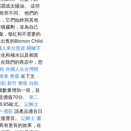
霜或太陽油。 這些
有所不同。 他們的
是，它們始終與其他
童噴霧劑，並為自己
損傷，發紅和不需要的
ionon Child
國人來台投資
關鍵字
軟化和補水以及相當
在我們的商店中，您
程
外國人在台灣開
推拿 整復
在下文
撥筋
新竹 整復
自助
瘤數量增加一倍，並
也是價值70分。
第二
6.95歐元。
記帳士
中 撥筋
該產品適合日
恢復聲音。
記帳士 書
具有更長的效果，在