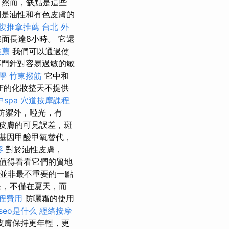
然而，缺點是這些
是油性和有色皮膚的
復推拿推薦
台北 外
面長達8小時。 它還
推薦
我們可以通過使
門針對容易過敏的敏
教學
竹東撥筋
它中和
PF的化妝整天不提供
spa
穴道按摩課程
防禦外，啞光，有
皮膚的可見誤差，斑
氧基因甲酸甲氧替代，
容
對於油性皮膚，
值得看看它們的質地
並非最不重要的一點
是，不僅在夏天，而
程費用
防曬霜的使用
seo是什么
經絡按摩
皮膚保持更年輕，更