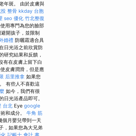
老年斑。 由於皮膚與
北投 整骨
kkday 台胞
理
seo 優化
竹北整復
使用專門為您的臉部
間避開孩子，並限制
外婚禮
防曬霜適合具
在日光浴之前欣賞防
的研究結果和反饋，
此沒有在皮膚上留下白
使皮膚潤滑，但是應
限
后里推拿
如果您
。 有些人不喜歡這
什麼
如今，我們有很
的日光浴產品即可。
 台北
Eye
google
技術和成分。
牛角 筋
幾個月嬰兒帶到一天
子，如果您為大兄弟
優化
記帳士 會計 書