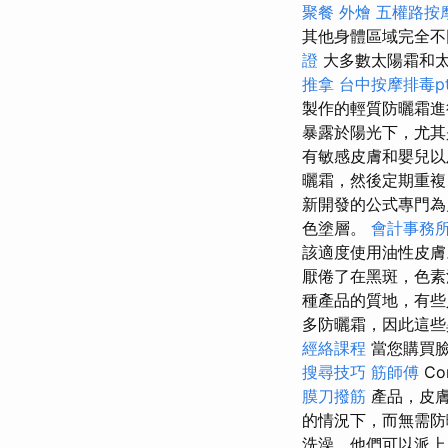
聚餐 外燴
五權路按
其他身體區域完全不
證
大多數太陽霜和
推拿
台中按摩排毒pt
製作的輕質防曬霜進
暴露於陽光下，尤
有敏感皮膚和嬰兒
曬霜，然後定期重
新開發的公式專門為
色塗層。
會計事務所
該適度使用油性皮
厭倦了在黑斑，色素
種產品的質地，有些
多防曬霜，因此這
經絡課程
當您購買
搜尋技巧
筋師傅
Co
膜刀撥筋
產品，皮膚
的情況下，而無需
洗澡，他們可以派上