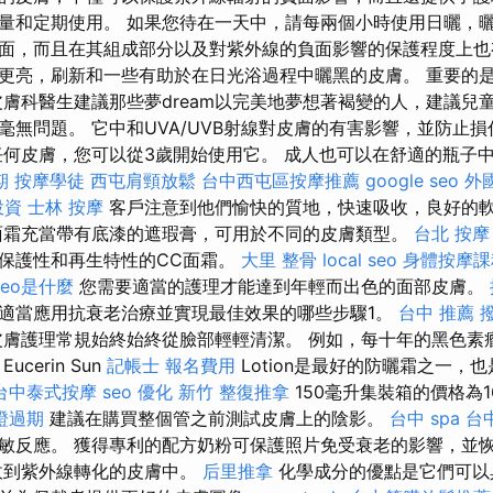
量和定期使用。 如果您待在一天中，請每兩個小時使用日曬，曬
面，而且在其組成部分以及對紫外線的負面影響的保護程度上也
更亮，刷新和一些有助於在日光浴過程中曬黑的皮膚。 重要的
皮膚科醫生建議那些夢dream以完美地夢想著褐變的人，建議兒
毫無問題。 它中和UVA/UVB射線對皮膚的有害影響，並防止
何皮膚，您可以從3歲開始使用它。 成人也可以在舒適的瓶子中出售的B
期
按摩學徒
西屯肩頸放鬆
台中西屯區按摩推薦
google seo
外
投資
士林 按摩
客戶注意到他們愉快的質地，快速吸收，良好的
面霜充當帶有底漆的遮瑕膏，可用於不同的皮膚類型。
台北 按摩
保護性和再生特性的CC面霜。
大里 整骨
local seo
身體按摩課
seo是什麼
您需要適當的護理才能達到年輕而出色的面部皮膚。
適當應用抗衰老治療並實現最佳效果的哪些步驟1。
台中 推薦 
膚護理常規始終始終從臉部輕輕清潔。 例如，每十年的黑色素
cerin Sun
記帳士 報名費用
Lotion是最好的防曬霜之一，
台中泰式按摩
seo 優化
新竹 整復推拿
150毫升集裝箱的價格為1
證過期
建議在購買整個管之前測試皮膚上的陰影。
台中 spa
台
敏反應。 獲得專利的配方奶粉可保護照片免受衰老的影響，並
收到紫外線轉化的皮膚中。
后里推拿
化學成分的優點是它們可以