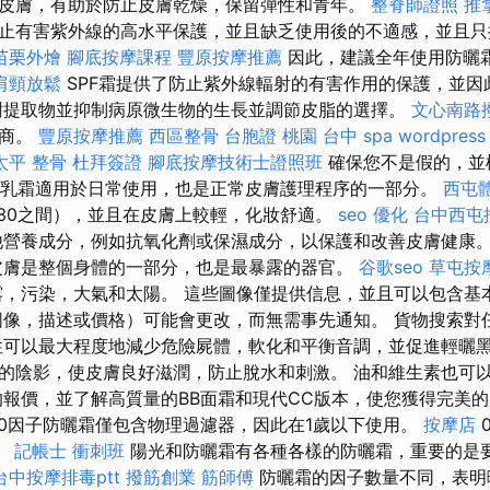
皮膚，有助於防止皮膚乾燥，保留彈性和青年。
整脊師證照
推
止有害紫外線的高水平保護，並且缺乏使用後的不適感，並且只
苗栗外燴
腳底按摩課程
豐原按摩推薦
因此，建議全年使用防曬
肩頸放鬆
SPF霜提供了防止紫外線輻射的有害作用的保護，並因
樹提取物並抑制病原微生物的生長並調節皮脂的選擇。
文心南路
造商。
豐原按摩推薦
西區整骨
台胞證 桃園
台中 spa
wordpress
太平 整骨
杜拜簽證
腳底按摩技術士證照班
確保您不是假的，並
日常乳霜適用於日常使用，也是正常皮膚護理程序的一部分。
西屯
5至30之間），並且在皮膚上較輕，化妝舒適。
seo 優化
台中西屯
他營養成分，例如抗氧化劑或保濕成分，以保護和改善皮膚健康
膚是整個身體的一部分，也是最暴露的器官。
谷歌seo
草屯按
，污染，大氣和太陽。 這些圖像僅提供信息，並且可以包含基
圖像，描述或價格）可能會更改，而無需事先通知。 貨物搜索對
性可以最大程度地減少危險屍體，軟化和平衡音調，並促進輕曬黑
的陰影，使皮膚良好滋潤，防止脫水和刺激。 油和維生素也可
的報價，並了解高質量的BB面霜和現代CC版本，使您獲得完美
物霜50因子防曬霜僅包含物理過濾器，因此在1歲以下使用。
按摩店
。
記帳士 衝刺班
陽光和防曬霜有各種各樣的防曬霜，重要的是
台中按摩排毒ptt
撥筋創業
筋師傅
防曬霜的因子數量不同，表明