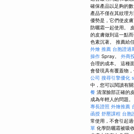
確保產品以足夠的數
產品不僅在其紋理方
優勢是，它們使皮膚
防曬霜一起使用。 
的皮膚做到這一點而
色素沉著。 推薦給任
外燴 推薦
台胞證過
操作
Spray。
外商
合理的成本。 這種
會發現具有覆蓋物，
公司
搜尋引擎優化
中，您可以閱讀有關
餐
清潔臉部正確的皮
成為年輕人的問題。 Eu
專長證照
外燴推薦
函授
舒壓課程
台胞
常使用，不會引起過
單
化學防曬霜被吸