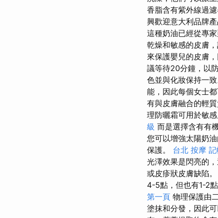
香脂含有紫外線過濾
興歡迎意大利品牌
這種奶油已經從專家
乾燥和敏感的皮膚，
來保護嬰兒的皮膚，
議等待20分鐘，以
色並與化妝保持一
能，因此每個女士都
有與皮膚融合的輕質
理防曬霜可用於敏感
級
而是選擇含有有
您可以增強太陽奶油
保護。
台北 按摩
記
光澤效果是閃亮的，
或皮疹狀皮膚缺陷
4-5點，但也有1-2
第一頁
物理保護由二
塗抹和分發，因此可