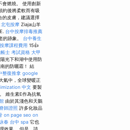
會燃燒。 使用創新
預約後將柔軟而有吸
合的皮膚，建議選擇
。
北屯按摩
Ziaja山羊
E.
台中按摩排毒推薦
衰老的跡象。
台中養生
按摩課程費用
15👍
記帳士 考試資格
大甲
在陽光下和湖中使用防
南的防曬霜！ 結
中整復推拿
google
大氣中，全球變暖正
timization 中文
要製
。 維生素E作為抗氧
館
由於其淺色和天鵝
脊師證照
許多化妝品
骨
on page seo
on
 詠春
台中 spa
它也
理效果。 但是，請