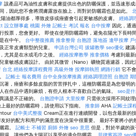
摩
該產品可為油性皮膚和皮膚提供出色的防曬保護，並迅速形成
同，因此您不會將潤膚露放在臉上，而對於防曬霜也是如此。
太陽油都厚得多，導致皮疹或痤瘡會引起更敏感的皮膚。
經絡調
t
設立辦事處
桃園 外燴
記帳士 考試 報名
台中按摩
因此，通過
行投票，您會更好。 即使在使用防曬霜時，避免在陽光下長時
其是在中午。
台中整復推薦
推拿整骨
台胞證 落地簽
逢甲按摩
戶
以及正常皮膚類型的兒童。
申請台灣公司
拔罐教學
seo優化
建議
複，尤其是在水或毛巾之後。
經絡按摩教學
推拿價格
考慮到最新
兒童敏感皮膚設計。 由於其微管（Nano）礦物質過濾器，因
 台北
經絡按摩課程費用
高級外燴
按摩師執照
網路行銷
它不會
膚。
記帳士 報名費用
台中全身按摩推薦
經絡調理證照
台胞證 期
沉著，痤瘡和多餘皮脂的苦苦掙扎中，這種防曬霜是為您發明的
人在作品中遇到麻煩，有些人根本不喜歡自己的氣味。
seo是
些異議是不正確的。
台胞證申請
大里按摩
只需依次採用不同紋理
臉上最好的防曬霜時，請使用以下指南。
推拿師
AHA
記帳士課程
ntour
台中美式整復
Cream正在進行連續開發，以包含最新的
友好的配方和用戶的滿意度在決策中很重要。 最好不要將小的
防曬霜。
記帳士 不補習
廚師 外燴
seo 意思
但是，對於半歲的孩
用場，讓他們為太陽可以享受的適合防曬霜。
菲律賓簽證
seo