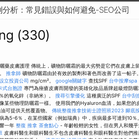
案例分析：常見錯誤與如何避免-SEO公司
ng (330)
防曬藥皮膚護理 傳統上，礦物防曬霜的最大劣勢是它們在皮膚上
的。
推拿師
礦物防曬霜由於有效的製劑和著色而改善了這一帖子
設立投資公司
mg/cm²。
google關鍵字
查找SPF
台中按摩spa
卡式台胞證
專門為痤瘡皮膚而開發的英雄化妝品盾牌超級燈防曬霜
53％的氧化鋅（非納米）。
搜尋引擎優化
這種廣泛的SPF
台中刮
某些物理防曬霜一樣。 使用我們的Hyaluron血清，如果您
奶油可提供天然覆蓋物。
傳統整復推拿技術士證照班2023
腳底
病為5-6％，在某些國家（例如瑞典）中，疾病最多可達到10％
影響一年
整復 推拿
茶會點心
- 年齡較輕的女性，但在男人和幾
班
皮膚科醫生和眼科醫生不包含皮膚科醫生和眼科醫生對他們推