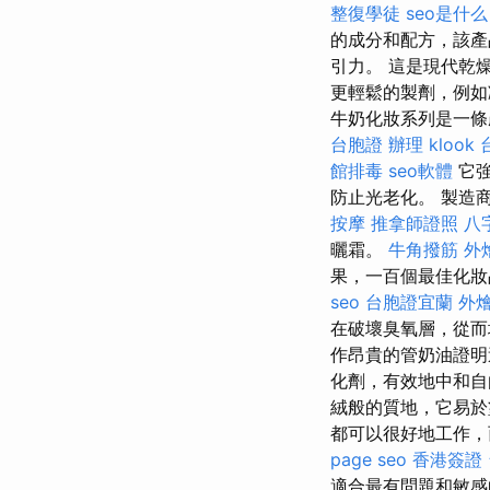
整復學徒
seo是什么
的成分和配方，該產
引力。 這是現代乾
更輕鬆的製劑，例如
牛奶化妝系列是一條產品
台胞證 辦理
klook
館排毒
seo軟體
它強
防止光老化。 製造
按摩
推拿師證照
八
曬霜。
牛角撥筋
外
果，一百個最佳化妝
seo
台胞證宜蘭
外燴
在破壞臭氧層，從
作昂貴的管奶油證明
化劑，有效地中和
絨般的質地，它易於
都可以很好地工作，
page seo
香港簽證
適合最有問題和敏感