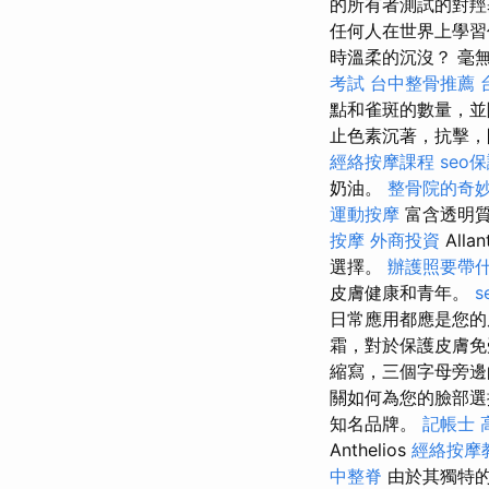
的所有者測試的對
任何人在世界上學
時溫柔的沉沒？ 毫
考試
台中整骨推薦
點和雀斑的數量，
止色素沉著，抗擊，防止
經絡按摩課程
seo
奶油。
整骨院的奇
運動按摩
富含透明質
按摩
外商投資
All
選擇。
辦護照要帶
皮膚健康和青年。
s
日常應用都應是您的
霜，對於保護皮膚
縮寫，三個字母旁邊
關如何為您的臉部選
知名品牌。
記帳士 
Anthelios
經絡按摩
中整脊
由於其獨特的