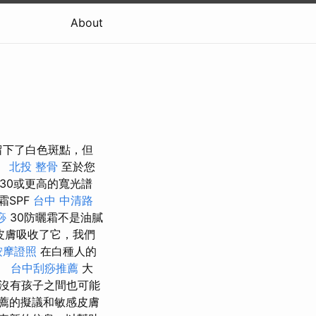
About
留下了白色斑點，但
。
北投 整骨
至於您
30或更高的寬光譜
SPF
台中 中清路
痧
30防曬霜不是油膩
的皮膚吸收了它，我們
按摩證照
在白種人的
。
台中刮痧推薦
大
乎沒有孩子之間也可能
薦的擬議和敏感皮膚