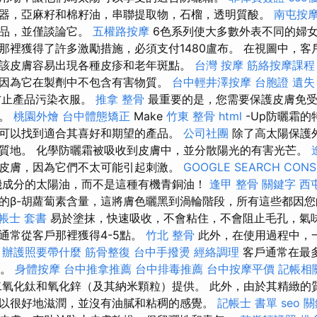
器，亞麻籽和棉籽油，串聯提取物，石榴，透明質酸。
南屯按
產品，並僅談論它。
五權路按摩
6色系列使大多數外表不同的婦
那裡獲得了許多激勵措施，必須支付1480盧布。 在視圖中，客
該皮膚容易出現各種皮疹和老年斑點。
台灣 按摩
筋絡按摩課程
因為它在製劑中不包含有害物質。
台中輕井澤按摩
台胞證 遺失
防止產品污染衣服。
推拿 整骨
最重要的是，您需要保護皮膚免受
致。
桃園外燴
台中體態矯正
Make
竹東 整骨
html
-Up防曬霜的
可以找到適合其喜好和期望的產品。
公司社團
除了高太陽保護
質地。 化學防曬霜被吸收到皮膚中，並分散陽光的有害光芒。
皮膚，因為它們不太可能引起刺激。
GOOGLE SEARCH CONS
機成分的太陽油，而不是這種有機青銅油！
逢甲 整骨
關鍵字
西
的β-胡蘿蔔素含量，這將膚色曬黑到渦輪階段，所有這些都因
帳士 套書
易於塗抹，快速吸收，不會粘住，不會阻止毛孔，氣味
通常從客戶那裡獲得4-5點。
竹北 整骨
此外，在使用過程中，
。
辦護照要帶什麼
筋骨整復
台中手撥燙
經絡調理
客戶通常在最多
點。
身體按摩
台中推拿推薦
台中排毒推薦
台中按摩平價
記帳相
氧化鈦和氧化鋅（及其納米顆粒）提供。 此外，由於其精緻的
以很好地滋潤，並沒有油膩和粘稠的感覺。
記帳士 書單
seo 