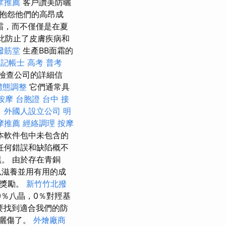
拿推薦
客戶讚美防曬
抱怨他們的高昂成
霜，而不僅僅是在夏
此防止了皮膚疾病和
撥筋堂
生產BB面霜的
記帳士 高考 普考
檢查公司的詳細信
體態調整
它們通常具
按摩
台胞證 台中
接
。
外國人設立公司
明
摩推薦
經絡調理
按摩
本軟件包中未包含的
任何錯誤和缺陷概不
。 由於存在青銅
以滋養並用有用的成
的獎勵。
新竹竹北撥
0％八晶，0％對羥基
要找到適合我們的防
曬傷了。
外燴廠商