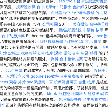
並為佩戴者提供更好的皮膚圖像。
seo tools
台中筋膜放鬆推薦
提供保護。
按摩證照班
台中按摩spa
記帳士 會計師
對於那些特別
可以是日常防曬霜的理想選擇。
台胞證台中
台中泰式按摩
竹北整
郁的質地有助於控制多餘的脂肪，並提供乾燥，無閃光的啞光錶
受有害陽光的侵害（SPF
公司社團
20）。
美容撥筋
台中整骨
種更好的膚色校正器來增強結果。
經絡調理證照
中清路 按摩
專
t
台中刮痧推薦
Esthederm也與早期的皮膚衰老作鬥爭。
seo
NA並改善皮膚耐藥性。
經絡按摩教學
台胞證桃園
竹北 推拿
S
 例如，有乳霜特別有問題，敏感的皮膚，也有乾燥的皮膚。
台中
 外燴
記帳士 稅務相關法規
按摩 課程
優化
台中 中醫 整骨
除了
甚至無限期地將其歸類為額外。
喬骨
台中整骨推薦
它有助於消除
可見痕跡以及防止它們。 其中包括氧苯乙烯（苯甲酮3），甲
烯。
台北 按摩
在組成方面，分辨出物理和化學防曬霜。
撥筋美
適。
台灣設立公司
google seo教學
台中腳底按摩
在購買之前，
vices
聚餐 外燴
seo保證第一頁
按摩師證照班
台北 按摩
最後但
光的粉絲享受一種精美的干油，可用於臉部，頭髮和身體。 但
的是要注意保護我們的皮膚。
klook 台胞證
社團法人
經絡按摩課
，陽光皮膚損傷和色素斑的形成。
外埔筋膜整復
台中整骨神醫
調整
正確的防曬霜有助於維持皮膚的水合和彈性，從而使我們的