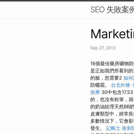
SEO 失敗
Marketi
Sep 27, 2013
16個最佳藥房礦物
是正如我們所看到
的臉，您需要2
如何
防曬霜。
台北外燴
按摩
30中包含17.
的，也沒有粉筆，就像
的奶油紋理天然BB
皮膚類型中，經常疾
多數情況下，它會
發生。
記帳士 衝刺