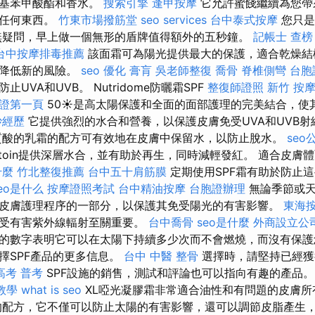
羥基苯甲酸酯和香水。
搜索引擎
逢甲按摩
它允許蜜餞繼續為您帶
習任何東西。
竹東市場撥筋堂
seo services
台中泰式按摩
您只是
無疑問，早上做一個無形的盾牌值得額外的五秒鐘。
記帳士 查榜
台中按摩排毒推薦
該面霜可為陽光提供最大的保護，適合乾燥結
並降低新的風險。
seo 優化
膏肓
吳老師整復
喬骨
脊椎側彎
台胞
UVA和UVB。 Nutridome防曬霜SPF
整復師證照
新竹 按
保證第一頁
50☀️是高太陽保護和全面的面部護理的完美結合，使
妙經歷
它提供強烈的水合和營養，以保護皮膚免受UVA和UVB
酸的乳霜的配方可有效地在皮膚中保留水，以防止脫水。
seo
antoin提供深層水合，並有助於再生，同時減輕發紅。 適合皮
什麼
竹北整復推薦
台中五十肩筋膜
定期使用SPF霜有助於防止
eo是什么
按摩證照考試
台中精油按摩
台胞證辦理
無論季節或天
皮膚護理程序的一部分，以保護其免受陽光的有害影響。
東海
免受有害紫外線輻射至關重要。
台中喬骨
seo是什麼
外商設立公
的數字表明它可以在太陽下持續多少次而不會燃燒，而沒有保護
擇SPF產品的更多信息。
台中 中醫 整骨
選擇時，請堅持已經獲
高考 普考
SPF設施的銷售，測試和評論也可以指向有趣的產品
教學
what is seo
XL啞光凝膠霜非常適合油性和有問題的皮膚
配方，它不僅可以防止太陽的有害影響，還可以調節皮脂產生