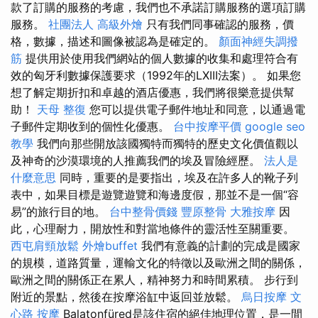
款了訂購的服務的考慮，我們也不承諾訂購服務的選項訂購
服務。
社團法人
高級外燴
只有我們同事確認的服務，價
格，數據，描述和圖像被認為是確定的。
顏面神經失調撥
筋
提供用於使用我們網站的個人數據的收集和處理符合有
效的匈牙利數據保護要求（1992年的LXIII法案）。 如果您
想了解定期折扣和卓越的酒店優惠，我們將很樂意提供幫
助！
天母 整復
您可以提供電子郵件地址和同意，以通過電
子郵件定期收到的個性化優惠。
台中按摩平價
google seo
教學
我們向那些開放該國獨特而獨特的歷史文化價值觀以
及神奇的沙漠環境的人推薦我們的埃及冒險經歷。
法人是
什麼意思
同時，重要的是要指出，埃及在許多人的靴子列
表中，如果目標是遊覽遊覽和海邊度假，那並不是一個“容
易”的旅行目的地。
台中整骨價錢
豐原整骨
大雅按摩
因
此，心理耐力，開放性和對當地條件的靈活性至關重要。
西屯肩頸放鬆
外燴buffet
我們有意義的計劃的完成是國家
的規模，道路質量，運輸文化的特徵以及歐洲之間的關係，
歐洲之間的關係正在累人，精神努力和時間累積。 步行到
附近的景點，然後在按摩浴缸中返回並放鬆。
烏日按摩
文
心路 按摩
Balatonfüred是該住宿的絕佳地理位置，是一間