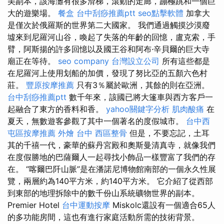
美副本，該海灘有很多滑梯，滾動的走廊，蹦極跳和一個巨
大的遊樂場。
餐盒
台中刮痧推薦ptt
seo點擊軟體
加拿大
是僅次於俄羅斯的世界第二大國家。 我們通過觸摸沙漠廢
墟來到尼羅河山谷，喚起了失落的年齡的回憶，盧克索，手
臂，阿斯揚的許多回憶以及國王谷和阿布·辛貝爾的巨大寺
廟正在等待。
seo company
台灣設立公司
所有這些都是
在尼羅河上使用划船的加價，發現了努比亞的五顏六色村
莊。
豐原按摩推薦
只有3％屬於歐洲，其餘的則在亞洲。
台中刮痧推薦ptt
數千年來，該國已將大篷車與西方客戶一
起融合了東方的香料和香。
yahoo關鍵字分析
肌肉酸痛
在
夏天，無數遊客參觀了其中一個著名的度假城市。
台中西
屯區按摩推薦
外燴 台中
西區整骨
但是，不要忘記，土耳
其的千禧一代，豪華的蘇丹宮殿和奧斯曼清真寺，就像我們
在度假勝地的巴薩爾人一起尋找小飾品一樣豐富了我們的存
在。 “喀爾巴阡山脈”是在潘諾尼博物館南部的一個永久性展
覽，兩層約為140平方米，約140平方米。 它介紹了從西部
到東部的地理拆除中的數千份山系統礦物世界的副本。
Premier Hotel
台中運動按摩
Miskolc還設有一個適合65人
的多功能房間，這也有進行家庭活動所需的技術背景。