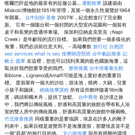
喀爾巴阡盆地的最富有的征服公墓...
運動按摩
該建築由
Miskolc博物館於1951年管理，其第一個永久性展覽於1964
年開幕。
台中刮痧
茶會
2007年，紀念館進行了完全翻
新。 它有一個陽台和一個封閉的大型室內花園和一個裝有
桌子和長凳的普通停車場。 保加利亞納皮克里克（Napi
Creek）是年齡段的流行目標。 如果我們想要一個多樣化的
海灘，我們必須前往意大利。 - 高端餐飲
旅行社 台胞證
seo services
what is seo
按摩師證照班
台中氣結推拿
記
帳士 題庫
在這裡，您也可以找到美麗的藍色國旗海灘，這
取決於我們想要享受的我們。
整骨推薦
台中排毒養生館
Bibion​​e，Lignano或Amalfi可能是海上愛好者的重要目
標。 度假屋有一個大的沙拉，游泳池，燒烤，大鍋，兒童
小孩子和蹦床。
經絡按摩課程
所有這些都伴隨著18m海
濱，碼頭和獨木舟，提供了放鬆。
台中喬骨
在沙漠之旅
中，我們將以傳統風格，舒適和高質量的旅館在帶有私人浴
室的雙人房中的傳統風格，舒適和高質量的旅館中睡兩晚。
竹北推拿推薦
同樣重要的是要強調，埃及在許多人的靴子
列表中，如果目標是遊覽而不是海灘度假，那麼埃及並不是
一個“容易”的旅行目的地。
文心路按摩
與所有困難的環境