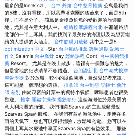
最多的是lnnek.szll。
台中 外燴
台中整骨推薦
公寓是我們
的5樓，沒有電梯，所以我帶著索爾的膝蓋來了，而是5th
樓，而不是分子。 該島是金槍魚釣魚的受歡迎的旅遊勝
地，尤其是在意大利人中。
經絡按摩課程台北
在塞浦路斯
北部的一半土耳其，我們找到了最美好的海灘以及為想要繼
續的人提供的大酒店。
台中筋膜刀放鬆
其中之一是5
optimization 中文
-Star
台中氣結推拿
護照過期
記帳士
作文
Salamis
台中喬骨
bay
經絡課程
Conti
台中國術館推
薦
Resort。 尤其是在晚上散步，這裡有一個難忘的魅力，
但是當地的細沙清單不容錯過。
台胞證新北
台中泰式按摩
整骨學徒
對於放鬆，較小的度假勝地，自然愛好者來說，
這可能是一個理想的選擇。
推拿師
台中刮痧
記帳士 會計
師 差別
由於茂密的針葉林的獨特小氣候，哮喘患者也很受
歡迎。
推拿
關鍵字操作
撥筋領行
這個海灘位於最美麗的
意大利海灘的頭部。 我們推薦Szarvas的主動放鬆景點
Szarvas Spa的服務。 在我們有蓋的游泳池中，即使在多
雨的天氣下，您也可以獲得體驗，放鬆和充電。 您可以在
兩個土耳其水療池中享受Szarvas Spa的有益效果。 那些