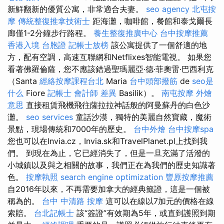
新鮮翻新的優質公寓，非常適合夫妻。
seo agency
北屯按
摩
傳統整復推拿技術士
距海灘，咖啡館，餐館和泰戈爾長
廊僅1-2分鐘步行路程。
養生整復推廣中心
台中按摩推薦
香港入境 台胞證
記帳士放榜
該公寓提供了一個舒適的地
方，配有空調，高速互聯網和Netflixes智能電視。 如果您
看著佛羅倫薩，您不應該錯過聖瑪麗亞·德·菲奧雷·巴西利克
（Santa
經絡按摩課程台北
Maria
台中頭部撥筋
de
seo是
什么
Fiore
記帳士 會計師 差異
Basilik）。
南屯按摩
外燴
意思
直接租賃飛機飛往薩拉拉神話般的阿曼蘇丹的白色沙
灘。
seo services
童話沙漠，獨特的美麗自然寶藏，魔術
景點，現場傳統和7000年的歷史。
台中外燴
台中按摩spa
您也可以在Invia.cz，Invia.sk和TravelPlanet.pl上找到我
們。 到現在為止，它已經消失了，但是一旦充滿了活潑的
小城鎮以及與之相關的故事，我們正在為我們的歷史知識著
色。
按摩執照
search engine optimization
豐原按摩推薦
自2016年以來，不再需要加拿大的經典籤證，這是一個被
稱為的。
台中 中清路 按摩
這可以在線以7加元的價格在線
索賠。
台北記帳士
該“簽證”有效期為5年，或直到護照到期