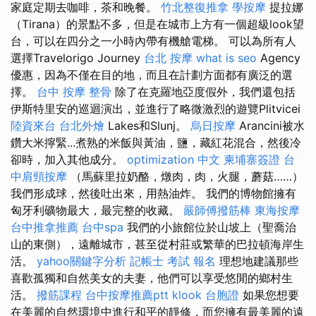
家庭定期去咖啡，茶和晚餐。
竹北整復推拿
學按摩
提拉娜
（Tirana）的景點不多，但是在城市上方有一個超級look望
台，可以在四分之一小時內帶有機艙電梯。 可以為所有人
選擇Travelorigo Journey
台北 按摩
what is seo
Agency
優惠，因為不僅在目的地，而且在計劃方面都有廣泛的選
擇。
台中 按摩 整骨
除了在克羅地亞度假外，我們還包括
伊斯特里安的巡迴演出，並進行了略微激烈的遊覽Plitvicei
陸資來台
台北外燴
Lakes和Slunj。
烏日按摩
Arancini被水
鑽大米擰緊...煮熟的米飯與黃油，鹽，藏紅花混合，然後冷
卻時，加入其他成分。
optimization 中文
柬埔寨簽證
台
中肩頸按摩
（馬蘇里拉奶酪，燉肉，肉，火腿，蘑菇……）
我們形成球，然後吐出來，用熱油炸。 我們的博物館擁有
匈牙利礦物最大，最完整的收藏。
嚴師傅撥筋棒
東海按摩
台中推拿推薦
台中spa
我們的小旅館位於山坡上（聖喬治
山的東側），遠離城市，甚至從村莊或繁華的巴拉頓海岸生
活。
yahoo關鍵字分析
記帳士 考試 報名
理想地建議那些
喜歡孤獨和自然美女的夫妻，他們可以享受悠閒的鄉村生
活。
撥筋課程
台中按摩推薦ptt
klook 台胞證
如果您想要
在美麗的自然環境中進行和平的靜修，而您擁有最美麗的遠