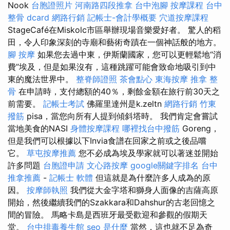
Nook
台胞證照片
河南路四段推拿
台中泡腳
按摩課程
台中
整骨 dcard
網路行銷
記帳士-會計學概要
穴道按摩課程
StageCafé在Miskolc市區舉辦現場音樂愛好者。 驚人的稻
田，令人印象深刻的寺廟和藝術奇蹟在一個神話般的地方。
腳 按摩
如果您去過中東，伊斯蘭國家，您可以更輕鬆地“消
費”埃及，但是如果沒有，這種跳躍可能會致命地吸引到中
東的魔法世界中。
整脊師證照
茶會點心
東海按摩
推拿 整
骨
在申請時，支付總額的40％，剩餘金額在旅行前30天之
前需要。
記帳士考試
佛羅里達州是k.zeltn
網路行銷
竹東
撥筋
pisa，當您向所有人提到傾斜塔時。 我們肯定會嘗試
當地美食的NASI
身體按摩課程
哪裡找台中撥筋
Goreng，
但是我們可以根據以下Invia食譜在回家之前或之後品嚐
它。
草屯按摩推薦
您不必成為埃及學家就可以著迷並開始
許多問題
台胞證申請
文心路按摩
google關鍵字排名
台中
推拿推薦
-
記帳士 軟體
但這就是為什麼許多人成為的原
因。
按摩師執照
我們從大金字塔和獅身人面像的吉薩高原
開始，然後繼續我們的Szakkara和Dahshur的古老回憶之
間的冒險。 馬略卡島是西班牙最受歡迎和參觀的假期天
堂。
台中排毒養生館
seo 是什麼
當然，這也就不足為奇