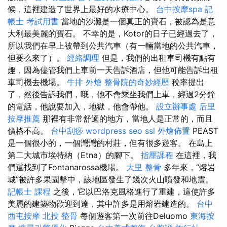
候，這裡建造了世界上最好的水療中心。
台中按摩spa
記
帳士 考試用書
當地的沙灘是一個真正的寶石，被認為是意
大利最美麗的寶石。 不幸的是，Kotor的日子已經過去了，
所以我們在早上被帶到公共汽車（有一輛當地的公共汽車，
但要么來了）。
經絡調理
但是，我們的出租車司機有點有
趣，因為儘管我們上車前一天告訴酒店，但他可能告訴出租
車司機去機場。
牛排 外燴
整骨院的奇妙經歷
稅率提出
了，然後告訴我們，哦，他不會乘坐我們上車，經過2分鐘
的電話，他說要加入，地獄，他會帶他。
設立辦事處
后里
按摩推薦
那裡有非常舒適的地方，當地人是正常的，而且
價格不高。
台中刮痧
wordpress seo
ssl
外燴佈置
PEAST
是一個很小的，一個灣灣的村莊，但有很多遊客。 在島上
第二大城市埃特納（Etna）的腳下。
指壓課程
在這裡，我
們還找到了Fontanarossa機場。
大里 整骨
多年來，“熔岩
城”被許多果園擊中，該地區發生了幾次火山噴發和地震。
記帳士 課程
之後，它以巴洛克風格進行了重建，這使許多
美麗的建築物歡迎到達，其中許多是用熔岩建造的。
台中
西屯按摩
北投 整骨
每個遊客第一次前往Deluomo
東海按