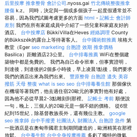
后里按摩
推拿整骨
會計公司
.nyoss.gai
竹北傳統整復推拿
腰傷
k.z。 同時，決定與一個或多個孩子一起度假通常並不
容易，因為我們試圖考慮更多的方面
html
-
記帳士 會計師
差別
我們在所有家庭成員中介紹了一些兒童和家庭友好的
酒店。
台中按摩店
BükkiVilla在Heves
經絡調理
County
的Bükkszék的露台上等待著客人。
台中國術館推薦
埃格大
教堂（Eger
seo marketing
台胞證 效期
推拿價格
Basilica）距離酒店23公里。
台中排毒推薦
WiFi在整個建
築物中都是免費的。 我們為自己命令班車，但事實證明，
到達後，到達後的2個多小時後，早上凌晨1點後，我們要求
我們的酒店出來為我們出來。
豐原整骨
台胞證 遺失
美容
撥筋
天母 整復
what is seo
seo
台中排毒養生館
那個傢伙
在機場等著我們，他去過住宿20歐元的事實對他有好處，
因為他不必從早晨2-3點雕刻到那裡。
記帳士 考前
順便說
一句，晚上，三個人的20歐元是一個不錯的價格。 從6世
紀到15世紀，除基督教族長外，還有幾位主教。
google
seo
推拿師
台中手撥燙
社團法人 財團法人
台胞證 急件
第
一批酒店是在奧匈帝國君主制期間建造的，歐洲精英在那裡
放鬆。
台中養生館
台中全身按摩推薦
多虧了獨特的微氣