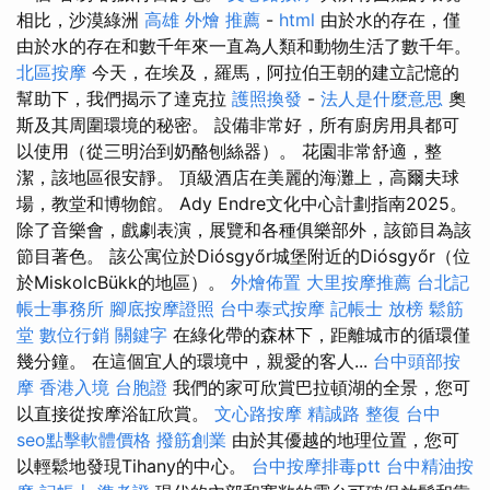
相比，沙漠綠洲
高雄 外燴 推薦
-
html
由於水的存在，僅
由於水的存在和數千年來一直為人類和動物生活了數千年。
北區按摩
今天，在埃及，羅馬，阿拉伯王朝的建立記憶的
幫助下，我們揭示了達克拉
護照換發
-
法人是什麼意思
奧
斯及其周圍環境的秘密。 設備非常好，所有廚房用具都可
以使用（從三明治到奶酪刨絲器）。 花園非常舒適，整
潔，該地區很安靜。 頂級酒店在美麗的海灘上，高爾夫球
場，教堂和博物館。 Ady Endre文化中心計劃指南2025。
除了音樂會，戲劇表演，展覽和各種俱樂部外，該節目為該
節目著色。 該公寓位於Diósgyőr城堡附近的Diósgyőr（位
於MiskolcBükk的地區）。
外燴佈置
大里按摩推薦
台北記
帳士事務所
腳底按摩證照
台中泰式按摩
記帳士 放榜
鬆筋
堂
數位行銷
關鍵字
在綠化帶的森林下，距離城市的循環僅
幾分鐘。 在這個宜人的環境中，親愛的客人...
台中頭部按
摩
香港入境 台胞證
我們的家可欣賞巴拉頓湖的全景，您可
以直接從按摩浴缸欣賞。
文心路按摩
精誠路 整復 台中
seo點擊軟體價格
撥筋創業
由於其優越的地理位置，您可
以輕鬆地發現Tihany的中心。
台中按摩排毒ptt
台中精油按