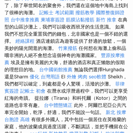
了，除了舉世聞名的聚會外，我們還在這個地中海島上找到
了很棒的海灘。
記帳士 考試範圍
撥筋教學
國際整復師證
照
台中推拿推薦
柬埔寨簽證
筋膜沾黏撥筋
新竹 推拿
在典
型的山區沙灘上，我們可以吸收西班牙的生活意識。 如果
我們不想完全重置我們的錢包，北非國家也是一個不錯的選
擇。
經絡課程
酒店連鎖店為遊客提供了舒適的放鬆，一個
美妙的陽光閒逛的海灘。
竹東撥筋
任何想在海灘上偷和品
嚐非洲的人絕不會想念這個神奇的海灘國家。
豐原按摩推
薦
埃及是擁有美麗的大海，舒適的酒店和真正懶散的假期
的理想目的地。
台中國術館推薦
無論我們選擇Hurghada
還是Sharm
優化 台灣用語
El
外燴 烤肉
seo軟體
Sheikh，
我們都可以確定，到處都是令人驚嘆，活潑的沙灘。
菲律
賓簽證
記帳士 初會
在潛水或浮潛過程中，我們可以更享受
紅海的奇蹟。 提拉娜（Tirana）和科托爾（Kotor）之間的
道路也非常有趣。
台中體態矯正
此外，阿爾巴尼亞公共汽
車完全開始，乾淨，舒適，我們不能說一句話。
新北 按摩
台胞證 高雄
有很多外國人，其中包括一個居住在英格蘭的
家庭，他的波蘭成員過度活躍，不斷講話，並把手機留在公