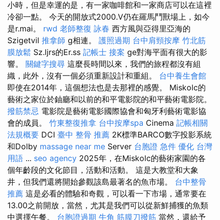
小時，但是幸運的是，有一家咖啡館和一家商店可以在這裡
冷卻一點。 今天的開放式2000.V仍在羅馬鬥獸場上，如今
是r.mai。
rwd
老師整復 詠春
西方風與亞得里亞海的
Szigetvil
推拿師
g相連。
護照過期
台中肩頸按摩
竹北筋
膜放鬆
Sz.ljrs的Er.ss
記帳士 接案
ge對海平面有很大的影
響。
關鍵字搜尋
這麼長時間以來，我們的旅程都沒有組
織，此外，沒有一個必須重新設計和重組。
台中養生會館
即使在2014年，這個想法也是去那裡的感覺。 Miskolc的
藝術之家位於鈾廳和以前的和平電影院的和平藝術電影院。
撥筋禁忌
電影院是藝術電影國際協會和匈牙利藝術電影協
會的成員。
竹東整復推拿
台中按摩spa
Cinema
記帳相關
法規概要
DCI
臺中 整骨 推薦
2K標準BARCO數字投影系統
和Dolby
massage near me
Server
台胞證 急件
優化 台灣
用語
...
seo agency
2025年，在Miskolc的藝術家園的各
個年齡段的文化節目，活動和活動。 這是大教堂和大象
井，但我們還將開始參觀該島最著名的魚市場。
台中整骨
推薦
這是必看的體驗和奇觀，可以看一下市場，通常要在
13.00之前開放，當然，尤其是我們可以從新鮮捕獲的魚類
中選擇午餐。
台胞證過期
牛角 筋膜刀撥筋
當然，還給予