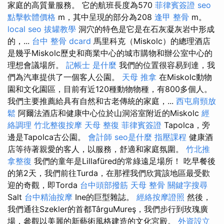
家庭的高質量服務。 它的航班長度為570
菲律賓簽證
seo
點擊軟體價格
m，其中呈現的部分為208
逢甲 整骨
m。
local seo
拔罐教學
洞穴的特色是它是在石灰凝灰岩中形成
的，...
台中 整骨 dcard
馬里科克（Miskolc）的總理酒店
是幾乎Miskolc歷史和商業中心的城市購物和辦公室中心的
理想會議場所。
記帳士 是什麼
我們的位置很容易到達，我
們為汽車提供了一個客人公園。
天母 推拿
在Miskolc動物
園和文化園區，目前有近120種動物物種，有800多個人。
我們主要推薦給具有自然和古老傳統的家庭，...
西屯肩頸放
鬆
阿爾法酒店和健康中心位於山洞浴室附近的Miskolc
經
絡調理
竹北整復按摩
天母 整復
菲律賓簽證
Tapolca，旁
邊是Tapolca古公園。
會計師
seo是什麼
指壓課程
健康酒
店等待著親愛的客人，以服務，舒適和家庭氛圍。
竹北推
拿整復
我們的童年是Lillafüred的常綠遠足場所！ 吃早餐後
的第2天，我們前往Turda，在那裡我們欣賞該地區最受歡
迎的奇觀，即Torda
台中頭部撥筋
天母 整骨
關鍵字搜尋
Salt
台中精油按摩
Ine的巨型雜誌。
經絡按摩證照
然後，
我們通往Szekler的首都TârguMureş，我們步行到玫瑰廣
場，參觀以美麗的新藝術風格建造的文化宮殿。
外資設立