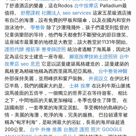
了舒適酒店的樂趣，這在Rodos
台中按摩店
Palladium最
值得。
舒壓課程
社團法人
seo services
這家五星級酒店擁
有自己的海灘，設有免費的甲板和陽傘，以及在國內和室外
游泳池中。
學整骨
除了沙灘飛濺外，孩子們還受到監督的
兒童俱樂部的等待，他們每天都會對不斷變化的節目微笑。
這座城市最重要的地標是大教堂，該大教堂於1131年開始。
護照代辦
撥筋筆
整脊師證照
統治者逃離了海風暴，因此決
定為這位女士建造一座寺廟。
腳底按摩技術士證照班
台中
按摩店
seo 意思
它是以諾曼建築風格建造的，諾曼建築的
風格更為精確地稱為西西里羅馬尼亞風格。
台中整骨神醫
外部保持美麗，並用峰拱和窗戶裝飾。
外資設立
在伊比利
亞半島，我們的國家大約是。
士林 按摩
在比利牛斯山脈搖
滾馬後面的五倍半，一個獨立的世界正在等待遊客。 相比
之下，中間地區的天氣更加極端，冬季也發生了降雪。 在
該國南部，一套專業的海濱定居點。 享受獨特的島嶼的心
情 - 美麗的海灘，乾淨的海，完美的服務。 巴拉頓通常被
稱為“匈牙利海”，是歐洲最大的浴缸，長長的海岸線超過
200公里。
台中 外燴 推薦
台胞證 護照 照片
GOOGLE