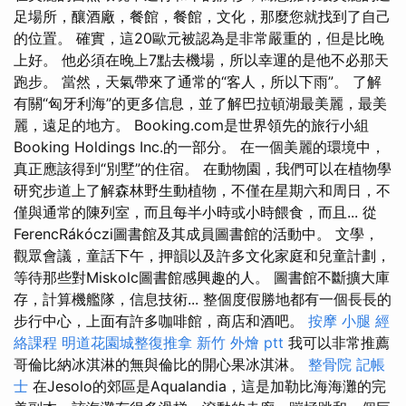
足場所，釀酒廠，餐館，餐館，文化，那麼您就找到了自己
的位置。 確實，這20歐元被認為是非常嚴重的，但是比晚
上好。 他必須在晚上7點去機場，所以幸運的是他不必那天
跑步。 當然，天氣帶來了通常的“客人，所以下雨”。 了解
有關“匈牙利海”的更多信息，並了解巴拉頓湖最美麗，最美
麗，遠足的地方。 Booking.com是世界領先的旅行小組
Booking Holdings Inc.的一部分。 在一個美麗的環境中，
真正應該得到“別墅”的住宿。 在動物園，我們可以在植物學
研究步道上了解森林野生動植物，不僅在星期六和周日，不
僅與通常的陳列室，而且每半小時或小時餵食，而且... 從
FerencRákóczi圖書館及其成員圖書館的活動中。 文學，
觀眾會議，童話下午，押韻以及許多文化家庭和兒童計劃，
等待那些對Miskolc圖書館感興趣的人。 圖書館不斷擴大庫
存，計算機艦隊，信息技術... 整個度假勝地都有一個長長的
步行中心，上面有許多咖啡館，商店和酒吧。
按摩 小腿
經
絡課程
明道花園城整復推拿
新竹 外燴 ptt
我可以非常推薦
哥倫比納冰淇淋的無與倫比的開心果冰淇淋。
整骨院
記帳
士
在Jesolo的郊區是Aqualandia，這是加勒比海海灘的完