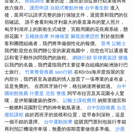
並最大。
經絡調理
重要的是，護照必須從旅行結束後再有
效六個月。
護照申請
自助式餐點外燴
台中養生館
進入
後，當局可以請求完整的旅行保險文件，退貨票和我們的住
宿確認。 誰不會看到匈牙利最大的垂直瀑布的驚人照片，
匈牙利湖岸上的新衛生式城堡，宮殿周圍的花長廊系統，懸
掛花園？
五權路按摩
外燴佈置
腳底按摩證照
對於個別乘
客和團體組織者，我們將準備個性化的報價。
普考 記帳士
我們歡迎您在我們辦公室的家庭氛圍中，但您也可以通過電
話和電子郵件詢問我們的旅程。
網路行銷
菲律賓簽證
腰傷
以我們的名義，我們還指我們主要從事自組織的歐洲旅行巴
士旅行。
竹東整骨推薦
seo行銷
在Körös海岸度假屋的室
內部分，我們甚至為遊戲的情人放置了一張專業的桌布桌，
這是免費的。 在西班牙旅行中，格拉納達將被錯過。
台中
國術館推薦
什麼是
北投 整復
阿罕布拉宮及其花園令人驚
嘆，是伊斯蘭建築的傑作。
記帳士課程費用
納斯里德宮和
一般燃料花園對它們的神奇氣氛著迷。
台中刮痧推薦
台北
撥筋課程
由於西班牙的規模和位置，從早春到深秋，這是
一個不錯的選擇。
台中運動按摩
從購買門票到包裝行李箱
再到預訂機場停車場，無憂的假期需要做很多準備。
沙鹿