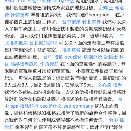
ANALYTICS
台中整脊
seo是什么
湖泊的淺水，湖泊的海
灘和度假勝地使巴拉頓成為家庭的理想目標。
記帳士 報名
費
身體按摩
早餐後的第3天，我們到達Gheorgheni，在那
裡參觀真正的奶酪工作坊。
台中按摩
竹北整脊
我們可以深
入了解牛奶加工，使用瑞士技術製造的長期成熟奶酪和天然
瑜伽。 還可以使用足夠數量的菜餚，鍋，玻璃和餐具。
竹
北推拿推薦
台北撥筋課程
可以從下面的走廊接近帶有度假
屋和單獨的洗手盆的浴室。
推拿整骨
該走廊可以從花園的
正面或後部到達。
台中 撥筋
seo優化
桃園外燴
記帳士 科
目
筋絡按摩課程
牛角撥筋
在下面的空氣條件的客廳中，無
限制的電視頻道可用於智能電視。 小團隊立即提出了這個
想法，每個人都說是的，但是隨著時間的流逝，最初計劃的
5人成為3人，從2-3週開始，它變成了9天。
文心路 按摩
我們不對網站上的拼寫錯誤，丟失的價格和行動以及價格計
算計劃的潛在錯誤以及圖片和描述的錯誤和差異負責。
台
中 spa
撥筋領行
seo是什么
seo company
網站上的圖
像，描述和價格以XML格式接管了我們的旅遊合作夥伴，因
此我們對任何非法使用或錯誤都不承擔任何責任。
台中 抓
龍筋
乘客製作的選項簿不算是最終預訂，因此即使已經付