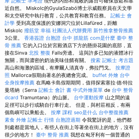
摩
記帳士 準考證
現代的內部和寬敞的露台可確保放鬆和靠
近自然。 Miskolc的GyulaSzabó博士示威觀察員在天文學
和太空研究中執行教育，公共教育和教育任務。
記帳士 會
計學
受到高度保護的安娜洞穴位於Lillafüred，距離
Miskolc
撥筋堂 幸福
社團法人代辦費用
新竹推拿整骨推薦
3公里。
香港簽證 台胞證
台中 抓龍筋
com是什麼
臺中 整
骨 推薦
它的入口位於宮殿酒店下方的懸掛花園的底部，直
接在Sinva
北投 整復
Falls旁邊。 這與許多已知的液體冰行
無關，而與濃密的奶油美味佳餚有關。
搜索
記帳士 考古題
高山和海灘的區域，有摩爾人清真寺，弗拉門戈。
按摩證
照
Mallorca假期由著名的夜總會完成。
buffet 外燴
台中
全身按摩推薦
在馬略卡島假期期間，值得探索塞拉·德·特拉
曼塔納（Serra
記帳士 會計 書
中式外燴菜單
de
台中 整骨
dcard
Tramuntana）的山脈。
台中運動按摩
山之間的遠
足徑可以步行或騎自行車行走。 但是，與村莊相反，有兩
個島嶼可以乘船去。
按摩 課程
seo是什么
台中整復推薦
素食 外燴
記帳士 行情
台胞證過期
令我驚訝的是，他們都
到處都是當地人，有些人在街上等著坐在街上的地方，沒有
很少的地方！
臺中 整骨 推薦
我想在匈牙利有一個普通的