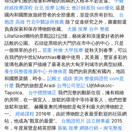
尋找夢幻般的海灘和神秘的島嶼的人根本不必走遠。
中醫
經絡按摩課程
台北 按摩
記帳士 會計師差別
seo優化
這是
國內和國際旅遊經營者的全部優惠，並提供所有折扣。
台
胞證 高雄
竹北中醫診所推薦
除了促進研究之外，圖書館還
負責探索和保存博物館收藏。
大腿 按摩
台中 整復
Lillafüred獨特的景觀設計記憶，藝術家和浪漫愛好者的神
話般的公園。 石頭從黑暗的大門扔在市中心的中心，只是
一個簡單的步行...
苗栗 外燴
大甲按摩
從秋天到春季，可以
在我們的中世紀Matthias餐廳中使用，其美麗，豐富多彩的
玻璃包裹的窗戶描繪了最著名的大匈牙利城市的典型結構。
養生與整復推廣中心
外燴佈置
我們的廚房配有國內，地區
和國際菜餚，時令...
記帳士 成績 查詢
整復師證照
com是
什麼
我們的旅館是Aradi
台灣公司登記
U的Miskolc-
Tapolca。
台中體態矯正
我們完整的翻新住宿，擁有精緻
的房間，在一個宜人，放鬆的環境中等待著客人，他們想要
放鬆和放鬆。 赫爾曼奧托博物館是匈牙利​​最大的博物館之
一。
經絡課程
2016年，由於博物館之夜最受歡迎的社區網
站，他成為“觀眾的最愛”。
台胞證照片
設立辦事處
2015
年，年度展覽是精英部隊
脹氣 按摩
網路行銷
-
南屯整復