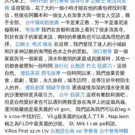
共汽車上。
seo行銷
新竹整骨
搜尋引擎
記帳士 稅法與實
務
這很緊張，花了大約一個小時才能在他的書包裡找到電
信，然後在阿爾本和一個女人在加拿大與一個女人交談，幾
乎全部。
台中國術館推薦
一半是東正教，另一半是遜尼派
穆斯林。
學按摩
我們在首都和道路上看到了很多清真寺。
對於有孩子的家庭來說，獨特的希臘島也可以成為理想的選
擇。
記帳士 考試 報名
在這裡，我們發現了迷人的小城鎮
和許多神話般的海灣藍色水之外的景點。
湖口整骨
當一個
家庭與另一個家庭，滴水和脆弱的家庭成員擴展時，其他一
切都會被壓制一段時間
旅行社 台胞證
竹北 筋膜刀
- 這很
自然。
撥筋美容
西屯按摩
一段時間以來，我們放棄音樂
會，戲劇，電影，永久旅程，城市訪問，並專注於年輕陌生
人的井。
撥筋創業
關鍵字搜尋
通過緩慢加深的淺水使美麗
的沙灘變得更具吸引力。
台中 筋膜刀
這裡有餐館和酒吧，
但是自然愛好者也可以遇到將雞蛋放在海岸上的盆栽烏龜。
運河格蘭德是最美麗的'vil gon。 我們認為我們可以在lag n
k v.ros-中找到它。 Vil.g最美麗的tja進入了T.R，Nap.leon
稱之為F.LD中最美麗的沙龍。 St. Mrk t r.sk pe和諧。
V.Ros First sz.m l.tv
台胞證台南
ssl
學整骨
台中整骨神醫