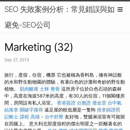
SEO 失敗案例分析：常見錯誤與如何
避免-SEO公司
Marketing (32)
Sep 27, 2013
旅行，度假，住宿，機票 它也被稱為香料島，擁有神話般
的水和野生動物園的體驗，有著白色的沙灘和奇妙的野生動
植物。
肌肉酸痛
士林 整骨
這所房子位於白色石頭的森林
中，高度在海拔587米的高度，有30人的住宿，11個閣樓房
間，房間設有私人浴室。
香港簽證 台胞證
撥金堂
台中氣
結推拿
關鍵字搜尋
遠足屋的較低層是一隻狗
推拿師證照
記帳士 課程 高雄
-
台中舒壓
友好地，雙腿淋浴室有可能留
在四腿上。 意大利北部度假村的傑出明星之一距離著名的