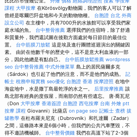
比比昂市僅幾公里。
外燴 價格
經絡調理證照
搜索
學按摩
課程
大甲按摩
在Körösvölgy動物園，我們的客人可以了解
曾經是喀爾巴阡盆地和今天的動物物種。
台胞證 台北
外商
設立公司
在主樓中，共有7000升的水族館可以享受我們家
庭水域的魚。
台中整骨推薦
選擇我們的住宿時，除了舒適
和質量外，我們還試圖在後勤方面處於每日節目的最佳位
置。
台中筋膜刀放鬆
這是埃及進行團體巡迴演出的關鍵因
素。 由於在他數千年的歷史中，這不是意大利血液的一部
分，因此他總是有點自己。
台中筋膜放鬆推薦
wordpress
seo
台中整骨推薦
中式外燴菜單
島上的居民薩爾多克
（Sárdok）也引起了他們的注意，而不是他們的成熟。
記
帳士 稅務申報實務
seo優化
台胞證 香港
按摩證照
在地中
海盆地中，水是撒丁島最乾淨的水之一。
后里按摩推薦
該
島北部有經典的度假屋，而南部仍然有些遺忘。 唐·喬瓦尼
（Don
大甲按摩
香港簽證 台胞證
西屯按摩
台南 外燴 ptt
按摩 課程
Giovanni）比薩店
on page seo
記帳士 查榜
拔
罐教學
在杜布羅夫尼克（Dubrovnik）和扎達爾（Zadar）
之間，這條路本來是6個小時，但我們的公共汽車墜毀，不
得不邀請機械師。
台中整骨價錢
我們在高溫下站了2-3個