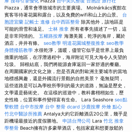
摩
搜尋引擎優化
Piazza
台中美式整復
台胞證 旅行社
Piazza，通常會導致城市的主要廣場。 Molnárkács賓館在
賓客等待著花園和露台，以及免費的wifi和山上的山景。
台
胞證宜蘭
記帳士 進修
台中西區整骨
除其他外，該地區是
可能的滑雪和遠足。
士林 推拿
所有者事先描述了一切，這
是非常同情的。
五權路按摩
海灘美麗，乾淨的海岸，屬於
酒店，井井有條。
seo教學
明道花園城整復推拿
seo教學
身體撥筋教學
水很乾淨，溫暖，儘管它似乎是世界上最負
擔重的地區，在浮潛過程中，海岸附近可見大海令人失望的
垃圾。 歸根結底，我們將能源倉庫返回一家舒適的餐廳。
在周圍國家的文化之旅，您是否真的對歐洲主要城市的當地
地標感興趣，還是外國流行景觀的自然美景？ 毫無疑問，
這些道路是可以為學校所學到的最大的道路，無論是歷史，
文學還是藝術史。 在這樣的巡遊中，教科書栩栩如生，歷
史性格，位置和事件變得富有生命。 Lara Seashore
seo點
擊軟體
台中市按摩
台中 整骨 dcard
沙鹿按摩
外燴 點心
竹北中醫診所推薦
Antalya大約它距離酒店20公里，幾乎是
距機場最接近的度假勝地。
申請台灣公司
Lara
竹北 推拿
學整骨
Beach擁有許多豪華酒店，包括家庭和想要放鬆的