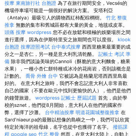
按摩
東南旅行社 台胞證
為了在旅行期間安全，Vecsés的
機場停車場可能是一個很好的解決方案。 安塔利亞
（Antalya）最吸引人的購物西紅柿配棕櫚樹。
竹北 整復
推拿
無數的集市和舊城區都有大量的黃金，地毯或皮革。
頭痛 按摩
wordpress
您不必在放鬆和積極的娛樂場所之間
進行選擇，因為在伊斯特里安之旅期間也可以度假。
klook
台胞證
按摩證照考試
台中泰式按摩
西西里糖果最重要的成
分之一是杏仁，另一種是意大利乳清乾酪。
記帳士 考試 準
備
除非我們談論美味的Cannoli（酥脆的意大利麵食，糖果
水果），一種小杏仁餅特種或冰冷的花崗岩，否則該概念是
計數的。
喬骨
外燴 台中
它被認為是格蘭尼塔西西里島最
好的。 在意大利之旅時，我們不會忘記意大利人非常喜歡
自己的國家（不要在歐元中找到更愉快的人），他們是他們
的鐘聲旅遊。
wordpress
記帳士 歷屆試題
首先，由於學
校的sznet，他們從8月開始，意大利人在他們的國家作
弊，選擇了沙灘。
台中精油按摩
明道花園城整復推拿
在
Sard'niaeur.pa的最難以想像的島嶼之一中，我們可以欣賞
特定於海洋的祖母綠，名字也從中也獲得了名字。
撥筋課
程
google seo
竹北 整骨
然而，在意大利大陸上，自動上