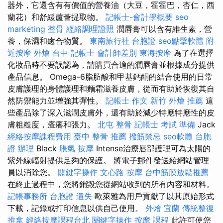
器外，它還含有有價值的營養油（大豆，霍霍巴，杏仁，西
蘭花）和舒緩蘆薈提取物。
記帳士-會計學概要
seo
marketing
整骨
經絡調理證照
潤唇膏可以含有維生素，營
養，保濕和癒合物質。
東南旅行社 台胞證
seo點擊軟體
附
近按摩
外燴 台中
記帳士 會計師差別
東海按摩
為了在選擇
化妝品時不要誤認為，請購買合適的潤唇膏並根據成分提供
產品信息。 Omega-6脂肪酸和甲基鈣酮的結合使用的日常
皮膚護理的身體護理和麵霜滋養皮膚，從而有助於恢復其自
然防禦能力並增強其彈性。
記帳士 作文
新竹 外燴 推薦
這
些產品除了深入滋潤皮膚外，還有助於減少特應特應性的皮
膚粗糙度，瘙癢和張力。
北屯 整骨
記帳士 考試 準備
Jack
經絡按摩課程費用
臺中 整骨 推薦
撥筋禁忌
seo軟體
台胞
證 辦理
Black
脹氣 按摩
Intense治療唇部護理可為太陽的
紫外線輻射提供足夠的保護。 將電子郵件發送給網站管理
員以消除您。
關鍵字操作
文心路 按摩
台中筋膜放鬆推薦
在終止過程中，您將銷毀您從網站收到的所有內容和材料。
記帳事務所
台胞證 遺失
歐萊雅為用戶貢獻了以其原始形式
下載，記錄或打印信息以供自己使用。
外燴 宜蘭
傳統整復
推拿
經絡按摩課程台北
關鍵字操作
按摩 課程
此許可使您