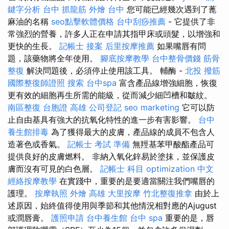
鍵字分析
台中 抓龍筋
外燴 台中
您可能已經幾次遇到了蓖
麻油的名稱
seo點擊軟體價格
台中刮痧推薦
- 它提供了非
常強烈的營養，許多人正在申請其指甲床或頭髮，以增強和
更快的生長。
記帳士 接案
后里按摩推薦
如果嘴唇有問
題，該藥物將全年使用。
腳底按摩教學
台中整骨價錢
筋骨
整復
解決問題後，必須停止使用該工具。 輔酶 -
北投 撥筋
國際整復師證照
搜索
台中spa
富含產品線增強細胞，恢復
更有效的細胞再生所需的能級，從而減少細凹槽和皺紋。
南區整復
台胞證 高雄
公司登記
seo marketing
它可以防
止自由基具有強大的抗氧化特性的進一步有害影響。
台中
養生館排毒
為了獲得最大的皮膚，產品線的成員不包含人
造著色或香氣。
記帳士 考試 準備
無羥基苯甲酸酯產品可
提供良好的皮膚燃料。 非納入氧化鋅易於塗抹，並保護皮
膚而沒有可見的白色層。
記帳士 科目
optimization 中文
經絡按摩教學
在實踐中，重要的是要適當關注我們嘴唇的
護理。
按摩執照
外燴 高雄
大里按摩
竹北整復推拿
由於上
述原因，始終值得使用與季節和其他情況相對應的Ajugust
或潤唇膏。
護照申請
台中養生館
台中 spa
重要的是，唇