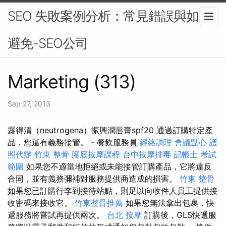
SEO 失敗案例分析：常見錯誤與如何
避免-SEO公司
Marketing (313)
Sep 27, 2013
露得清（neutrogena）振興潤唇膏spf20 通過訂購特定產
品，您還有義務接管。 - 餐飲服務員
經絡調理
會議點心
護
照代辦
竹東 整骨
腳底按摩課程
台中按摩排毒
記帳士 考試
範圍
如果您不適當地拒絕或未能接管訂購產品，它將違反
合同，並有義務彌補對服務提供商造成的損害。
竹東 整骨
如果您已訂購行李到接待站點，則足以向收件人員工提供接
收密碼來接收它。
竹東整骨推薦
如果您無法拿出包裹，快
遞服務將嘗試再提供兩次。
台北 按摩
訂購後，GLS快遞服