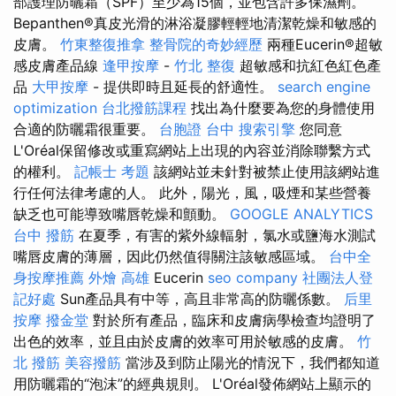
部護理防曬霜（SPF）至少為15個，並包含許多保濕劑。
Bepanthen®真皮光滑的淋浴凝膠輕輕地清潔乾燥和敏感的
皮膚。
竹東整復推拿
整骨院的奇妙經歷
兩種Eucerin®超敏
感皮膚產品線
逢甲按摩
-
竹北 整復
超敏感和抗紅色紅色產
品
大甲按摩
- 提供即時且延長的舒適性。
search engine
optimization
台北撥筋課程
找出為什麼要為您的身體使用
合適的防曬霜很重要。
台胞證 台中
搜索引擎
您同意
L'Oréal保留修改或重寫網站上出現的內容並消除聯繫方式
的權利。
記帳士 考題
該網站並未針對被禁止使用該網站進
行任何法律考慮的人。 此外，陽光，風，吸煙和某些營養
缺乏也可能導致嘴唇乾燥和顫動。
GOOGLE ANALYTICS
台中 撥筋
在夏季，有害的紫外線輻射，氯水或鹽海水測試
嘴唇皮膚的薄層，因此仍然值得關注該敏感區域。
台中全
身按摩推薦
外燴 高雄
Eucerin
seo company
社團法人登
記好處
Sun產品具有中等，高且非常高的防曬係數。
后里
按摩
撥金堂
對於所有產品，臨床和皮膚病學檢查均證明了
出色的效率，並且由於皮膚的效率可用於敏感的皮膚。
竹
北 撥筋
美容撥筋
當涉及到防止陽光的情況下，我們都知道
用防曬霜的“泡沫”的經典規則。 L'Oréal發佈網站上顯示的