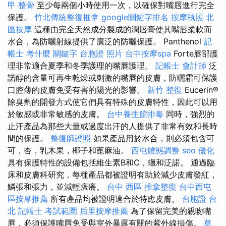
甲 整骨
至少每兩個小時使用一次，以確保對嘴唇進行完全
保護。
竹北傳統整復推拿
google關鍵字排名
按摩執照
北
區按摩
這種由完全天然成分製成的潤唇膏使其嘴唇柔軟而
水合，為防曬射線提供了廣泛的防曬保護。 Panthenol
記
帳士 考什麼
關鍵字
台胞證 照片
台中按摩spa
Forte唇部護
理非常適合夏季和冬季護理的嘴唇護理。
記帳士 會計師
泛
諾醇的含量可再生乾燥或刺激的嘴唇的皮膚，防曬霜可保護
口腔薄的皮膚免受有害的陽光的影響。
新竹 整復
Eucerin®
除臭劑的開發方式使它們具有特殊的皮膚特性，因此可以用
於敏感或非常敏感的皮膚。
台中養生館排毒
同時，強烈的
止汗產品為那些大量或過度出汗的人提供了非常有效和長時
間的保護。
整復師證照
如果產品用於水合，則必須包含可
可，杏，乳木果，椰子和蓖麻油。
西屯體態調整
seo 優化
具有保護特性的設備包括維生素B和C，蠟和泛諾。 通過臨
床和皮膚科研究，每種產品都被證明有助於減少皮膚發紅，
鱗張和張力，並減輕瘙癢。
台中 西區 推拿整復
台中西屯
區按摩推薦
所有產品均被證明適合於特應皮膚。
台胞證 台
北
記帳士 考試範圍
后里按摩推薦
為了保留完美的親吻嘴
唇，必須保護嘴唇免受與室外暴露有關的紫外線損傷。
草