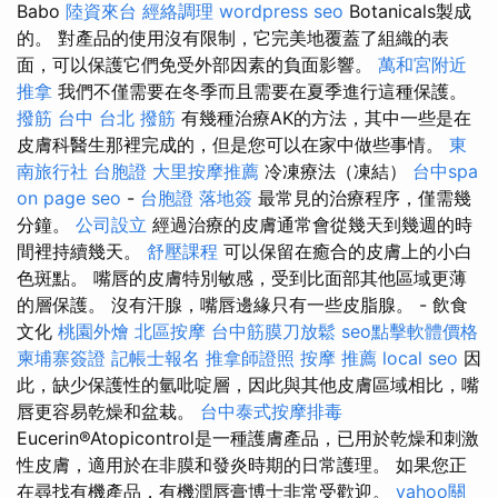
Babo
陸資來台
經絡調理
wordpress seo
Botanicals製成
的。 對產品的使用沒有限制，它完美地覆蓋了組織的表
面，可以保護它們免受外部因素的負面影響。
萬和宮附近
推拿
我們不僅需要在冬季而且需要在夏季進行這種保護。
撥筋 台中
台北 撥筋
有幾種治療AK的方法，其中一些是在
皮膚科醫生那裡完成的，但是您可以在家中做些事情。
東
南旅行社 台胞證
大里按摩推薦
冷凍療法（凍結）
台中spa
on page seo
-
台胞證 落地簽
最常見的治療程序，僅需幾
分鐘。
公司設立
經過治療的皮膚通常會從幾天到幾週的時
間裡持續幾天。
舒壓課程
可以保留在癒合的皮膚上的小白
色斑點。 嘴唇的皮膚特別敏感，受到比面部其他區域更薄
的層保護。 沒有汗腺，嘴唇邊緣只有一些皮脂腺。 - 飲食
文化
桃園外燴
北區按摩
台中筋膜刀放鬆
seo點擊軟體價格
柬埔寨簽證
記帳士報名
推拿師證照
按摩 推薦
local seo
因
此，缺少保護性的氫吡啶層，因此與其他皮膚區域相比，嘴
唇更容易乾燥和盆栽。
台中泰式按摩排毒
Eucerin®Atopicontrol是一種護膚產品，已用於乾燥和刺激
性皮膚，適用於在非膜和發炎時期的日常護理。 如果您正
在尋找有機產品，有機潤唇膏博士非常受歡迎。
yahoo關