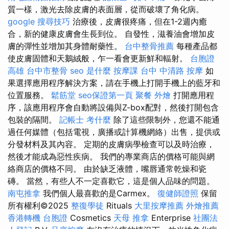
質一樣，激光去除皮膚的表面層，從而破壞了角化病。
google 搜尋技巧
治療後，皮膚很疼痛，但在1-2週內癒
合，新的健康皮膚會生長到位。 自發性，滋養油會增加皮
膚的彈性並增加其身體耐藥性。
台中整骨推薦
每種產品都
使皮膚固體和天鵝絨般，乍一看會更新鮮和輻射。
台胞證
高雄
台中市整骨
seo 是什麼
按摩課
台中 中清路 按摩
如
果選擇應用程序解決方案，請在手機上打開手機上的藍牙和
位置服務。
鬆筋堂
seo保證第一頁
聚餐 外燴
打開應用程
序，該應用程序會自動將設備與Z-box配對，然後打開包含
包裝的隔間。
記帳士 考什麼
除了這些限制外，您還不能通
過任何媒體（包括電視，廣播或計算機網絡）出售，提供或
分發材料及其內容。 定期的皮膚病學檢查可以及時治療，
然後才能成為惡性疾病。 我們的專業商店的價格可能與網
絡商店的價格不同。 由於缺乏液體，嘴唇通常乾燥和瓷
磚。 當然，有些人不一定喜歡它，這是個人品味的問題。
南屯推拿
我們個人最喜歡的是Carmex。
復健師證照
保留
所有權利©2025
整復學徒
Rituals
大里按摩推薦
外燴推薦
香港轉機 台胞證
Cosmetics
天母 推拿
Enterprise
社團法