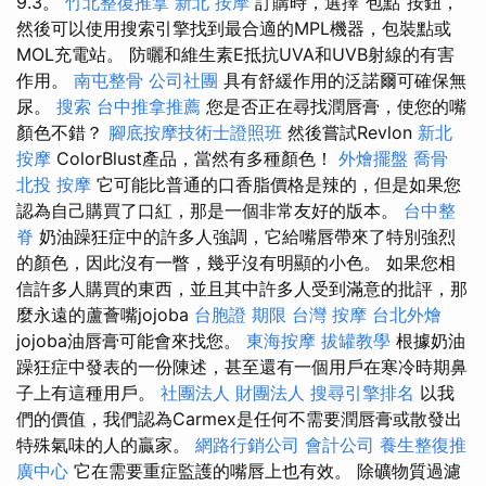
9.3。
竹北整復推拿
新北 按摩
訂購時，選擇“包點”按鈕，
然後可以使用搜索引擎找到最合適的MPL機器，包裝點或
MOL充電站。 防曬和維生素E抵抗UVA和UVB射線的有害
作用。
南屯整骨
公司社團
具有舒緩作用的泛諾爾可確保無
尿。
搜索
台中推拿推薦
您是否正在尋找潤唇膏，使您的嘴
顏色不錯？
腳底按摩技術士證照班
然後嘗試Revlon
新北
按摩
ColorBlust產品，當然有多種顏色！
外燴擺盤
喬骨
北投 按摩
它可能比普通的口香脂價格是辣的，但是如果您
認為自己購買了口紅，那是一個非常友好的版本。
台中整
脊
奶油躁狂症中的許多人強調，它給嘴唇帶來了特別強烈
的顏色，因此沒有一瞥，幾乎沒有明顯的小色。 如果您相
信許多人購買的東西，並且其中許多人受到滿意的批評，那
麼永遠的蘆薈嘴jojoba
台胞證 期限
台灣 按摩
台北外燴
jojoba油唇膏可能會來找您。
東海按摩
拔罐教學
根據奶油
躁狂症中發表的一份陳述，甚至還有一個用戶在寒冷時期鼻
子上有這種用戶。
社團法人 財團法人
搜尋引擎排名
以我
們的價值，我們認為Carmex是任何不需要潤唇膏或散發出
特殊氣味的人的贏家。
網路行銷公司
會計公司
養生整復推
廣中心
它在需要重症監護的嘴唇上也有效。 除礦物質過濾