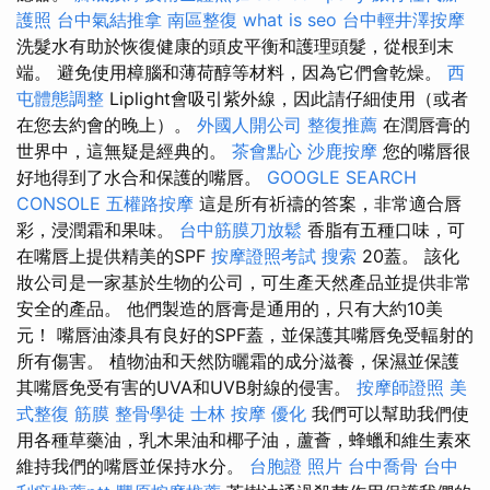
護照
台中氣結推拿
南區整復
what is seo
台中輕井澤按摩
洗髮水有助於恢復健康的頭皮平衡和護理頭髮，從根到末
端。 避免使用樟腦和薄荷醇等材料，因為它們會乾燥。
西
屯體態調整
Liplight會吸引紫外線，因此請仔細使用（或者
在您去約會的晚上）。
外國人開公司
整復推薦
在潤唇膏的
世界中，這無疑是經典的。
茶會點心
沙鹿按摩
您的嘴唇很
好地得到了水合和保護的嘴唇。
GOOGLE SEARCH
CONSOLE
五權路按摩
這是所有祈禱的答案，非常適合唇
彩，浸潤霜和果味。
台中筋膜刀放鬆
香脂有五種口味，可
在嘴唇上提供精美的SPF
按摩證照考試
搜索
20蓋。 該化
妝公司是一家基於生物的公司，可生產天然產品並提供非常
安全的產品。 他們製造的唇膏是通用的，只有大約10美
元！ 嘴唇油漆具有良好的SPF蓋，並保護其嘴唇免受輻射的
所有傷害。 植物油和天然防曬霜的成分滋養，保濕並保護
其嘴唇免受有害的UVA和UVB射線的侵害。
按摩師證照
美
式整復 筋膜
整骨學徒
士林 按摩
優化
我們可以幫助我們使
用各種草藥油，乳木果油和椰子油，蘆薈，蜂蠟和維生素來
維持我們的嘴唇並保持水分。
台胞證 照片
台中喬骨
台中