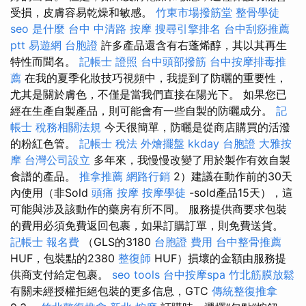
受損，皮膚容易乾燥和敏感。
竹東市場撥筋堂
整骨學徒
seo 是什麼
台中 中清路 按摩
搜尋引擎排名
台中刮痧推薦
ptt
易遊網 台胞證
許多產品還含有右蓬烯醇，其以其再生
特性而聞名。
記帳士 證照
台中頭部撥筋
台中按摩排毒推
薦
在我的夏季化妝技巧視頻中，我提到了防曬的重要性，
尤其是關於膚色，不僅是當我們直接在陽光下。 如果您已
經在生產自製產品，則可能會有一些自製的防曬成分。
記
帳士 稅務相關法規
今天很簡單，防曬是從商店購買的活潑
的粉紅色管。
記帳士 稅法
外燴擺盤
kkday 台胞證
大雅按
摩
台灣公司設立
多年來，我慢慢改變了用於製作有效自製
食譜的產品。
推拿推薦
網路行銷
2）建議在動作前的30天
內使用（非Sold
頭痛 按摩
按摩學徒
-sold產品15天），這
可能與涉及該動作的藥房有所不同。 服務提供商要求包裝
的費用必須免費返回包裹，如果訂購訂單，則免費送貨。
記帳士 報名費
（GLS的3180
台胞證 費用
台中整骨推薦
HUF，包裝點的2380
整復師
HUF）損壞的金額由服務提
供商支付給定包裹。
seo tools
台中按摩spa
竹北筋膜放鬆
有關未經授權拒絕包裝的更多信息，GTC
傳統整復推拿