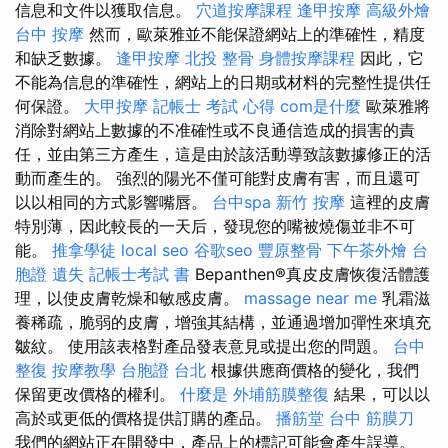
信息和文件以獲取信息。
穴道按摩課程
逢甲按摩
高級外燴
台中 按摩
然而，歐萊雅並不能保證網站上的準確性，精度
和缺乏數據。
逢甲按摩
北投 整骨
身體按摩課程
因此，它
不能為信息的準確性，網站上的日期或材料的完整性提供任
何保證。
大甲按摩
記帳士 考試 心得
com是什麼
歐萊雅將
消除對網站上數據的不准確性或不良通信造成的損害的責
任，並由第三方產生，這是由於該活動導致該數據修正的活
動而產生的。 強烈的陽光不僅可能對皮膚有害，而且還可
以以相同的方式影響嘴唇。
台中spa
新竹 按摩
這裡的皮膚
特別薄，因此較長的一天后，發現您的嘴被燒傷並非不可
能。
推拿學徒
local seo
谷歌seo
豐原整骨
下午茶外燴
台
胞證 遺失
記帳士考試 書
Bepanthen®真皮皮膚恢復活體護
理，以使皮膚乾燥和敏感皮膚。
massage near me
乳霜滋
養稀疏，脆弱的皮膚，增強其結構，並通過增加彈性來填充
皺紋。 使用該表格對產品發表意見或提出您的問題。
台中
整復
按摩教學
台胞證 台北
根據供應商價格的變化，我們
保留更改價格的權利。
什麼是
外埔筋膜整復
結果，可以以
高於或更低的價格提供訂購的產品。
播筋堂
台中 筋膜刀
我們的網站正在開發中，產品上的標記可能會產生誤導。