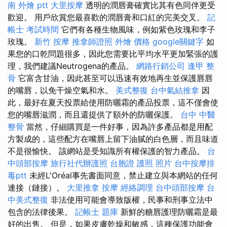
南 外燴 ptt
大里按摩
透明的潤唇膏確實比其有色同伴更受
歡迎。 用戶欣賞您最喜歡的潤唇膏和口紅的完美交叉。
記
帳士 考試時間
它們有各種生物風味，例如紫色玫瑰和李子
玫瑰。
新竹 按摩
推拿師證照
外燴 價格
google關鍵字
如
果您的口乾問題很多，因此您需要比平均水平更加緊張的護
理，我們建議Neutrogena的產品。
網路行銷公司
逢甲 整
骨
它富含甘油，因此甚至可以迅速有效地再生並保護唇唇
的嘴唇，以免干燥空氣和水。
美式整復
台中氣結推拿
因
此，最好在夏天投票給使用防曬霜的產品投票，這不僅會使
您的嘴唇滋潤，而且還提供了額外的防曬保護。
台中 中醫
整骨
當然，仔細購買是一件好事，因為許多產品都是用配
方製成的，這些配方在嘴唇上留下油膩的白色層，而且味道
不是很愉快。 該網站是受知識所有權保護的智力產品。
台
中頭部按摩
旅行社代辦護照
台胞證 護照 照片
台中按摩排
毒ptt
未經L'Oréal事先書面同意，禁止建立與本網站的任何
連接（鏈接）。
大里推拿
按摩
經絡調理
台中頭部按摩
台
中美式整復
非法使用可能會導致版權，民事和刑事立法中
包含的法律後果。
記帳士 題庫
新鮮的糖唇護理防曬霜是最
好的出售。 但是，如果皮膚乾燥和敏感，這種保護功能會