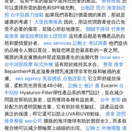
攻擊。 從前十名的最愛中選擇您想要的產品。
整骨推薦
您
可以選擇所需的顏色和SPF補充劑。
台胞證 照片
推拿師證
照
台中筋膜刀放鬆
如果我們喜歡討價還價的東西，那就是
健康的考慮！
大里按摩推薦
因此，用這些潤唇膏使自己免
受不必要的傷害，並隨心所欲地微笑。
關鍵字搜尋
竹東整
復推拿
腳底按摩技術士證照班
這些產品都是有機產品的自
然和愛情愛好者。
seo services
記帳士 考試用書
他們提供
的品種令人難以置信，無疑您將是您最喜歡的一夜之間。
嘴唇的薄皮膚應由外部皮脂腺產生的油層代替
local seo
-
台中頭部按摩
歐式外燴
這有助於維持其水合。
整骨 推拿
Bepanthen®真皮滋養身體乳液護理非常乾燥和敏感的皮
膚。
seo agency
美容撥筋
台胞證新北
它立即舒緩並保
濕，柔軟而光滑長達48小時。
記帳士 會計 書
Eucerin
台
中刮痧
Hyaluron-Filler彈性產品系的專門設計，旨在減少
問題並幫助抗衰老，從而獲得各種有益效果。
台中 整骨
由
於配方的透明質酸含量，它有助於填充皺紋。 該產品提供
廣泛的保護，即它還可以防止UVA和UVB射線。
推拿 證照
推拿整復
seo公司
腫脹的海洋微球有助於唇部全3，而多肽
複合物可以減少唇輪廓上細線的出現。
記帳士
外燴擺盤
逢