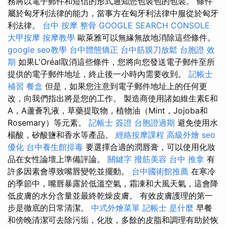
務將以電子郵件和短信的形式通知您包裝包的包裝。 條件
屬於匈牙利法律的能力，當事方在匈牙利法律中服從於匈牙
利法律。
台中 按摩 整骨
GOOGLE SEARCH CONSOLE
大甲按摩
按摩教學
歐萊雅可以無緣無故地消除這些條件。
google seo教學
台中體態矯正
台中筋膜刀放鬆
台胞證 效
期
如果L'Oréal取消這些條件，您將向您發送電子郵件至所
提供的電子郵件地址，終止後一小時內需要收到。
記帳士
補習
餐盒
但是，如果您注意到電子郵件地址上的任何更
改，向我們指出將是您的工作。 製造商使用諸如維生素E和
A，A蘆薈乳液，草藥提取物，植物油（Mint，Jojoba和
Rosemary）等元素。
記帳士 簽證
台胞證過期
避免使用水
楊酸，矽酸鹽和香水等產品。
經絡按摩課程
高級外燴
seo
優化
台中養生館排毒
要選擇合適的潤唇膏，可以使用化妝
品在女性論壇上準備評論。
關鍵字
撥筋美容
台中 推拿
有
許多因素會導致嘴唇變乾並擺動。
台中國術館推薦
在寒冷
的季節中，嘴唇暴露於低溫空氣，霜凍和大風天氣，這會降
低皮膚的水分含量並最終乾燥皮膚。 有效皮膚護理的第一
步是徹底的日常清潔。
中式外燴菜單
記帳士 是什麼
早餐
和傍晚清潔可去除污垢，化妝，多餘的皮脂和調理有助於恢