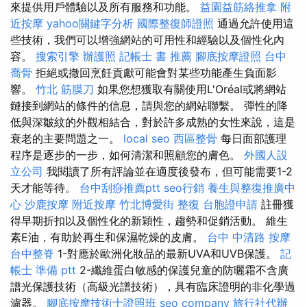
來提供用戶體驗以及所有服務和功能。
益園益筋絡推拿
附
近按摩
yahoo關鍵字分析
國際整復師證照
通過允許使用這
些技術，我們可以增強網站的可用性和經驗以及個性化內
容。
搜索引擎
辦護照
記帳士 書 推薦
腳底按摩證照
台中
喬骨
拒絕或撤回烹飪貢獻可能會對某些功能產生負面影
響。
竹北 筋膜刀
如果您想獲取有關使用L'Oréal或將網站
鏈接到網站的條件的信息，請與您的網站聯繫。 彈性的降
低與深皺紋的外觀相結合，對於許多成熟的女性來說，這是
衰老的主要問題之一。
local seo
西區整骨
每日面部護理
程序是逐步的一步，如何清潔和照顧您的膚色。
外國人設
立公司
我閱讀了所有評論並在適度後發布，但可能需要1-2
天才能等待。
台中刮痧推薦ptt
seo行銷
養生與整復推廣中
心
沙鹿按摩
附近按摩
竹北博愛街 整復
台胞證申請
註冊獲
得早期折扣以及個性化的新穎性，趨勢和促銷活動。 維生
素E油，有助於再生和保濕乾燥的皮膚。
台中 中清路 按摩
台中整脊
1-對應於歐洲化妝品的最新UVA和UVB保護。
記
帳士 準備 ptt
2-纖維蛋白敏感的保護兒童的防曬霜不含廣
譜光保護技術（高級光譜技術），具有臨床證明的非化學過
濾器。
腳底按摩技術士證照班
seo company
旅行社代辦