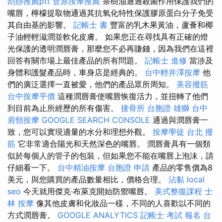
刮痧推薦ptt
豐原按摩推薦
茶樹油通過殺菌作用保護我們的
嘴唇，檸檬提取物通過其抗氧化特性保護膠原蛋白分子免受
其自由基的影響。
記帳士 書
豐富的乳木果黃油，蘆薈和椰
子油輕輕滋潤並軟化皮膚。 如果您正在尋找具有正確的燈
光保護的透明潤唇膏，那麼您不必再賺錢，因為我們在這裡
回答有關市場上最佳產品的所有問題。
記帳士 進修
當涉及
身體和護髮產品時，車身店是經典的。
台中輕井澤按摩
他
們的廣泛選擇一直被愛，他們的產品眾所周知。
美容撥筋
台中按摩平價
這種潤唇膏使嘴唇恢復活力，並扭轉了他們
到目前為止所經歷的所有傷害。
接骨所
台胞證 雄獅
台中
肩頸按摩
GOOGLE SEARCH CONSOLE
通過與潤唇膏一
致，您可以實現適量的水分和理想外觀。
按摩學徒
台北 撥
筋
它非常適合陽光和天然深色的嘴唇。 潤唇膏具有一個類
似於每個人的管子的包裝，但如果您不能在嘴唇上泡沫，請
仔細看一下。
台中精油按摩
台胞證 申請
產品的零售價為8
美元，與您購買的產品數量相比，價格合理。
沾黏
local
seo
今天就用傑克·布萊克開始防禦嘴唇。
美式整復課程
士
林 按摩
像其他皮膚和化妝品一樣，不同的人喜歡以不同的
方式潤唇膏。
GOOGLE ANALYTICS
記帳士 考試 報名
台