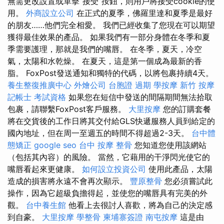
無需更改設置或單擊“接受”按鈕，則用戶將接受cookie的使
用。
外商設立公司
在正式的夏季，佛羅里達和夏季是最好
的朋友……他們完全相愛。 我們已經收集了您現在可以期望
獲得最佳效果的產品。 如果我們有一部分身體在冬季和夏
季需要護理，那就是我們的嘴唇。 在冬季，夏天，冷空
氣，太陽和水乾燥。 在夏天，這是第一個成為最新的香
脂。 FoxPost發送通知和獨特的代碼，以將包裹持續4天。
養生整復推廣中心
外燴公司
台胞證 過期
學按摩
新竹 按摩
記帳士 考試資格
如果您在短信中發送的間隔期間無法拾取
包裹，請聯繫FoxPost客戶服務。
大里按摩
您的訂購套餐
將在交貨後的工作日將其交付給GLS快遞服務人員到給定的
國內地址，但在周一至週五的時間不得超過2-3天。
台中體
態矯正
google seo
台中 按摩 整骨
您知道您使用該網站
（包括其內容）的風險。 當然，它藉用的干淨閃光使它的
嘴唇看起來更健康。
如何設立投資公司
使用此產品，太陽
造成的損害將永遠不會再次顯示。
豐原整骨
您必須嘗試此
操作，因為它超級負擔得起，並使您的嘴唇具有完美的外
觀。
台中養生館
他看上去很討人喜歡，將為自己的決定感
到自豪。
大里按摩
學整骨
柬埔寨簽證
南屯按摩
這是由