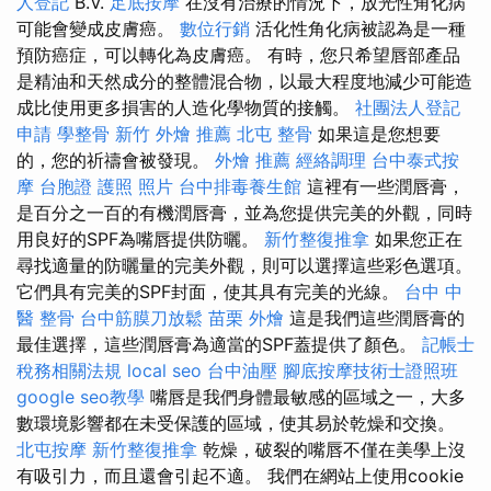
人登記
B.V.
足底按摩
在沒有治療的情況下，放光性角化病
可能會變成皮膚癌。
數位行銷
活化性角化病被認為是一種
預防癌症，可以轉化為皮膚癌。 有時，您只希望唇部產品
是精油和天然成分的整體混合物，以最大程度地減少可能造
成比使用更多損害的人造化學物質的接觸。
社團法人登記
申請
學整骨
新竹 外燴 推薦
北屯 整骨
如果這是您想要
的，您的祈禱會被發現。
外燴 推薦
經絡調理
台中泰式按
摩
台胞證 護照 照片
台中排毒養生館
這裡有一些潤唇膏，
是百分之一百的有機潤唇膏，並為您提供完美的外觀，同時
用良好的SPF為嘴唇提供防曬。
新竹整復推拿
如果您正在
尋找適量的防曬量的完美外觀，則可以選擇這些彩色選項。
它們具有完美的SPF封面，使其具有完美的光線。
台中 中
醫 整骨
台中筋膜刀放鬆
苗栗 外燴
這是我們這些潤唇膏的
最佳選擇，這些潤唇膏為適當的SPF蓋提供了顏色。
記帳士
稅務相關法規
local seo
台中油壓
腳底按摩技術士證照班
google seo教學
嘴唇是我們身體最敏感的區域之一，大多
數環境影響都在未受保護的區域，使其易於乾燥和交換。
北屯按摩
新竹整復推拿
乾燥，破裂的嘴唇不僅在美學上沒
有吸引力，而且還會引起不適。 我們在網站上使用cookie