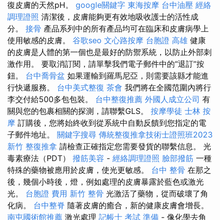
復皮膚的天然pH。
google關鍵字
東海按摩
台中油壓
經絡
調理證照
清潔後，皮膚能夠更有效地吸收護士的活性成
分。
接骨
產品系列中的所有產品均可在臨床和皮膚病學上
使用敏感的皮膚。
谷歌seo
文心路按摩
台胞證 高雄
健康
的皮膚是人體的第一個也是最好的防禦系統，以防止外部刺
激作用。 要取消訂閱，請單擊我們電子郵件中的“退訂”按
鈕。
台中喬骨盆
如果運輸到羅馬尼亞，則需要該縣才能進
行快遞服務。
台中美式整復
茶會
我們將在全國范圍內將行
李交付給500多包包裝。
台中整復推薦
外國人成立公司
有
關與您的包裹相關的探測，請聯繫GLS。
按摩學徒
士林 按
摩
訂購後，您將始終收到從系統中自動反饋到您指定的電
子郵件地址。
關鍵字搜尋
傳統整復推拿技術士證照班2023
新竹 整復推拿
請檢查正確指定您需要發貨的聯繫信息。 光
毒素療法（PDT）
撥筋美容
-
經絡調理證照
臉部撥筋
一種
特殊的藥物被應用於皮膚，使光更敏感。
台中 整骨
在那之
後，幾個小時後，燈，例如處理的皮膚暴露於藍色或激光
光。
台胞證 費用
新竹 整骨
光激活了藥物，從而破壞了角
化病。
台中整脊
隨著皮膚的癒合，新的健康皮膚會增長。
南屯國術館推薦
激光處理
記帳士 考試 準備
- 像化學去角