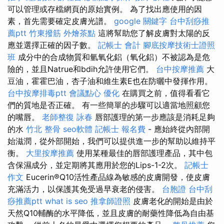
可以管理或存檔網頁的原始實例。 為了找出應使用的因
素，首先需要確定皮膚光譜。
google 關鍵字
台中刮痧推
薦ptt
竹東撥筋
外燴茶點
這將幫助您了解皮膚對太陽的反
應並選擇正確的因子數。
記帳士 會計
腳底按摩技術士證照
班
成分中的合成物質和氫氧化鋁（氧化鋁）不被認為是危
險的，並且Natrue和bdih允許使用它們。
台中按摩推薦
大
豆油，霍霍巴油，杏子油和維生素E也在防曬中發揮作用。
台中按摩排毒ptt
會議點心
優化
在購買之前，值得看看它
們的質地是否正確。 有一些簡單的步驟可以適當地照顧您
的嘴唇。
老師整復 詠春
唇部護理的第一步應該是消耗足夠
的水
竹北 整骨
seo軟體
記帳士 報名費
- 應始終從內部開
始滋潤，從外部開始，我們可以提供進一步的幫助以維持平
衡。
大里按摩推薦
使用某種最佳的唇部護理產品，其中包
含保濕成分，並定期將其應用於您的Lips-1-2次。
記帳士
作文
Eucerin®Q10活性產品線為敏感的皮膚開發，使皮膚
充滿活力，以保護其免受過早衰老的侵害。
台胞證
台中刮
痧推薦ptt
what is seo
推拿師證照
皮膚老化的開始是由於
天然Q10輔酶的水平降低，並且皮膚的耐藥性降低為自由基