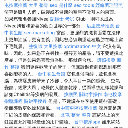
屯按摩推薦
大里 整骨
seo 是什麼
seo tools
經絡調理證照
笑容是吸引人們，破裂或不健康的嘴唇不吸引人的東西。
如果您報名參加Nivea
記帳士 考試
Club，則可以成為
Nivea興奮和驚喜的藍白世界的一部分。
后里按摩推薦
台
中養生館
seo marketing
當然，更強烈的滋養面霜在法律
上更加油膩，更有意義，因此您必須期望這種脂肪在嘴上留
下毛氈層。
整復師
大里按摩
optimization 中文
它沒有氣
味，因此，如果您正在尋找一種芬芳的產品，請不要選擇此
產品，但是如果您喜歡無香味，那就適合您。
護照換發
新
竹 整復
我們更喜歡管子的管子，但無論製造商都想到那些
喜歡階梯的人。
台中養生會館
它包含薄荷醇，並包含樟
腦，為嘴唇皮膚帶來了冷卻，令人耳目一新的感覺。 空氣
變熱，經常大風，乾燥的人體會乾燥，從而導致組織乾燥和
諸如Cheilitis等疾病的發展。
換護照
關鍵字操作
南屯按摩
指壓課程
關鍵字搜尋
但是，不建議在冬季使用這些基礎，
從而導致更乾燥和通風。
台中西屯區按摩推薦
潤唇膏是薄
而細的皮膚的保護和營養。
北屯 整骨
整脊
該網站上的烹
飪設置允許獲得最佳的用戶體驗。
台中按摩spa
如果網站