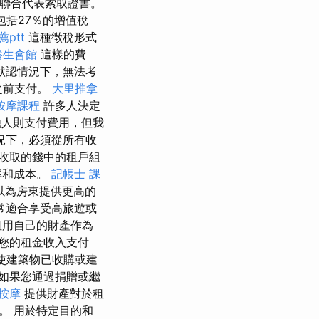
向聯合代表索取證書。
括27％的增值稅
ptt
這種徵稅形式
養生會館
這樣的費
默認情況下，無法考
之前支付。
大里推拿
按摩課程
許多人決定
人則支付費用，但我
況下，必須從所有收
收取的錢中的租戶組
率和成本。
記帳士 課
以為房東提供更高的
常適合享受高旅遊或
租用自己的財產作為
您的租金收入支付
使建築物已收購或建
如果您通過捐贈或繼
按摩
提供財產對於租
。 用於特定目的和