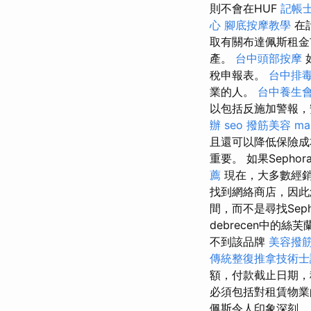
則不會在HUF
記帳
心
腳底按摩教學
在
取有關布達佩斯租金
產。
台中頭部按摩
稅申報表。
台中排
業的人。
台中養生
以包括反施加警報，
辦
seo
撥筋美容
ma
且還可以降低保險
重要。 如果Sep
薦
現在，大多數經
找到網絡商店，因此
間，而不是尋找Sep
debrecen中的絲
不到該品牌
美容撥
傳統整復推拿技術士證
額，付款截止日期，
必須包括對租賃物業
佩斯令人印象深刻