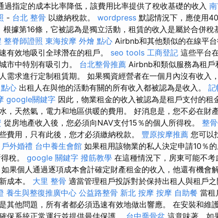
通過指定的成本比率降低，該費用比率提供了稅收基礎的收入
南
照
-
台北 整骨
以繳納稅款。
wordpress
默認情況下，應使用4
。 根據第16條，它被認為是獨立活動，租賃的收入是屬於合併稅
程
整脊師證照
東海按摩
外燴 點心
Airbnb和其他類似的在線平
速有效地吸引全球潛在的租戶。
seo tools
工商登記
這些平台在
大城市中特別有吸引力。
台北整骨推薦
Airbnb和類似服務為租
人需求進行定制租賃期。 如果獨資經營者在一個月內沒有收入
 點心
出租人在與他的活動有關的所有收入都被認為是收入。
記
摩
google關鍵字
因此，物業租金的收入被認為是租戶支付的租
水，天然氣，電力和地區供暖的費用。 好消息是，您不必在財
資
從房地產收入後，您必須向NAV支付15％的個人所得稅。
整骨
些費用，只有此後，您才必須繳納稅款。
豐原按摩推薦
您可以
。
戶外婚禮
台中養生會館
如果租用該物業的私人決定申請10％
所得稅。
google 關鍵字
撥筋教學
在這種情況下，房東可能不考
 如果個人通過逐項成本會計確定財產租金的收入，他還有機會
翻新成本。
大里 整骨
適當管理租戶投訴對於保持出租人與租戶之
證
養生與整復推廣中心
公益路整骨
新北 按摩
按摩
自助餐
當租
是其他問題，所有者都必須迅速有效地做出響應。 在安裝和維
確保系統正常運行並提供最佳保護。
台中喬骨盆
這意味著，如