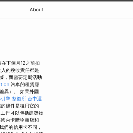
About
須在下個月12之前扣
收入的稅收責任都是
據，而需要定期活動
tion
汽車的租賃應
差異）。 如果外國
尋引擎
整復所
台中運
的條件是租用它的
工作可以包括建築物
在國內卡購物商店和
我們的信用卡不同，