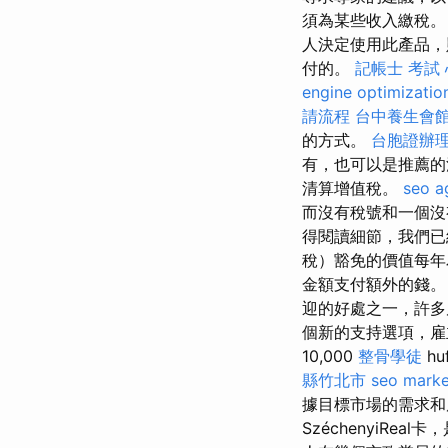
須為某些收入繳稅
人決定使用此產品，
付的。
記帳士 考試
engine optimizatio
請流程
台中養生會
的方式。
台胞證辦
有，也可以是推薦的
清算增值稅。
seo a
而沒有稅號和一個沒
得閱讀細節，我們已
稅）豁免的價值每年
金額支付額外的錢
迎的好處之一，許
個新的支持選項，雇
10,000
整骨學徒
h
縣竹北市
seo marke
據目標市場的需求
SzéchenyiR