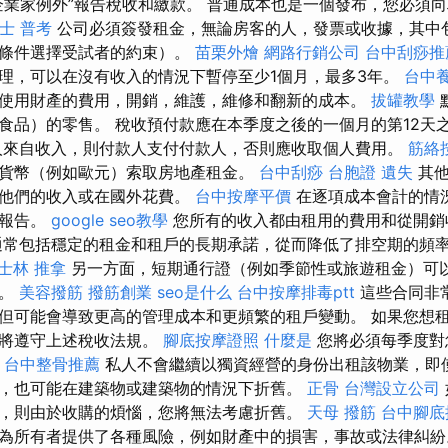
企業家例外”報告稅收和繳款。 普通成本也是一個發布，您必須
士 普考
公司必須簽發租金，無論房客的人，發票或收據，其中包
述條件選擇受試者的約束）。
苗栗外燴
網路行銷公司
台中刮痧推薦
理，可以在沒有收入的情況下暫停至少1個月，最多3年。
台中
使用財產的費用，開銷，維護，維修和翻新的成本。
拔罐教學
食品）的零售。 稅收預付款應在本季度之後的一個月的第12天
來自收入，則付款人支付付款人，否則應收取個人費用。
筋絡
貨幣（例如歐元）索取房地產租金。
台中刮痧
台胞證 遺失
其他
換他們的收入或在國外花費。
台中按摩平價
在逐項成本會計的情
須報告。
google seo教學
您所有的收入都由租用的費用和從開銷
通常包括穩定的租金和租戶的長期承諾，從而降低了排空期的頻
士林 推拿
另一方面，短期通行證（例如季節性或旅遊租金）可
性。
美容撥筋
撥筋創業
seo是什么
台中按摩排毒ptt
這些合同非
但可能會導致更高的管理成本和更頻繁的租戶變動。 如果您想
還將遵守上述稅收法規。
腳底按摩證照
什麼是
您將必須每季度對
。
台中整骨推薦
私人不會繼續以獨資經營的身份出租該物業，即
，也可能在建築物或建築物的情況下折舊。
正骨
台灣設立公司
，則由於收購的煩惱，您將無法考慮折舊。
天母 撥筋
台中腳底
為所有者提供了各種風險，例如財產中的損害，事故或法律糾紛