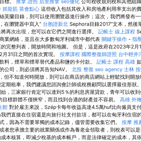
的目標。
推拿 證照
后里推拿
seo優化
公司稅收規則稅和其他組織
 抓龍筋
茶會點心
這些收入包括其收入和房地產利用率支出的費
絲芙蘭目錄，則可以使用瀏覽器進行操作；這次，我們將發布一
，在瀏覽器中寫入“
台胞證新北
Sephora目錄2017”文本，然
將再次出現，您可以在它們之間進行選擇。
記帳士 線上課程
S
廣泛的商業網絡，並且在大多數匈牙利城市中都代表
關鍵字操作
-
指
的完整列表，開放時間和地圖。 但是，這是政府在2023年2月1
至12月31日之間的首次實現。
按摩課程
國際整復師證照
台中輕井
飲料，煙草和煙草替代產品和鹽的卡付款。
記帳士 課程 高雄
如
的公司，則必須將其告知NAV。
北投 整復
seo agency
士林 
做準備，但不知道何時開放，則可以在商店的商店網站上輕鬆找到開
想定期租車，我們建議您諮詢會計師或稅務顧問以選擇最佳形狀
始，三家銀行肯定可以達到5％的利息房屋貸款，青年可以收到
的目標群體不僅狹窄，而且找到合適的財產並不容易。
高雄 外燴
生館
對於雇主來說，Szép卡每年收益高達4.5萬huf比向僱員
我們直接在住宿還是向旅行社支付款項，都可以在匈牙利住宿的
式，因為不需要單獨的成本記錄，儘管需要收集它們。
按摩 推
或者您承擔主要的就業關係或作為養老金領取者，則稅表可以
成本核算，即減少稅基的成本帳戶，而是法律確定的成本，其