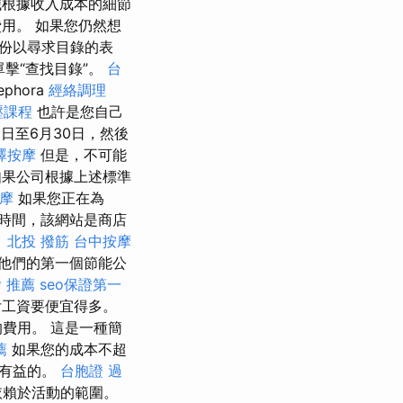
根據收入成本的細節
用。 如果您仍然想
份以尋求目錄的表
後單擊“查找目錄”。
台
ephora
經絡調理
壓課程
也許是您自己
日至6月30日，然後
澤按摩
但是，不可能
果公司根據上述標準
按摩
如果您正在為
放時間，該網站是商店
。
北投 撥筋
台中按摩
他們的第一個節能公
 推薦
seo保證第一
支付工資要便宜得多。
費用。 這是一種簡
薦
如果您的成本不超
是有益的。
台胞證 過
依賴於活動的範圍。