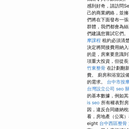
感到好奇，請訪問Sep
己的商業網絡，並
們將在下面發布一張
群體，我們都會為絲
們建議您嘗試它們。
摩課程
租約必須清
決定將間接費用納入
的是，房東要意識到
項重大投資，但從長
竹東整骨
在計劃翻新
費。 廚房和浴室設
的需求。
台中市按
台灣設立公司
seo
的基本數據，例如其
is seo
所有權表對房
因，違反合同繳納稅
看，房地產（公寓）在
eight
台中西區整骨