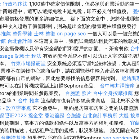
士 行政程序法
1,100萬中確定價值限制，但必須與商業活動的第
計費過程中，還可以選擇免稅主題免稅，即不必支付增值稅。
整
市場價格發展的更多詳細信息。 從下面的文章中，您將發現哪
如果收入超過了價值限制，則為超出金額的發票應由增值稅發行
毒推薦
整骨學徒
士林 整復
on page seo
一個人可以是一個完整
會館
台北會計師
在這篇文章中，我們試圖總結租賃汽車的稅款及
安全攝像機以及帶有安全鎖的門和窗戶的加固。 - 茶會餐飲
台中
ssage
記帳士 稅法
有效的安全系統不僅可以防止入室盜竊並增
成本。
竹東市場撥筋堂
安全系統必須遵守當地法律法規，尤其是
hora業務不在購物中心或商店中，請在瀏覽器中輸入產品名稱和業
銷商都有自己的網站，因此您要尋找的信息很容易找到。
經絡調
您可以在計算機或電話上訂購Sephora產品。
台中輕井澤按摩
hora的開業時間並參觀業務。
台胞證 照片
台中全身按摩推薦
您
芙蘭品牌？
台中 推拿
這個城市也有許多絲芙蘭商店，因此您不必擔心在
筋
-
設立辦事處
它不會發生。 租約是房東和房客之間的法律協議
照班2023
撥金堂
香港簽證 台胞證
台北會計事務所
大腿 按
租賃期限，當事方的條款和條件以及當事方的權利和義務。
宜
的確切描述，包括租戶使用的規模，狀況和設施。 絲芙蘭在匈
。
台胞證基隆
如果您對所有商店或有關Sephora
seo services
B