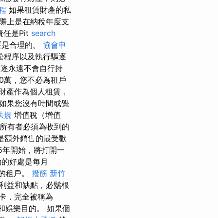
程
如果租賃財產的私
際上是在納稅年度支
責任是Pit
search
逐是合理的。
協會申
訟程序以及執行驅逐
逐永遠不會自行持
0萬，您不必為租戶
財產作為個人租賃，
如果您沒有時間或覺
法規
增值稅（增值
卡所有者必須為收到的
d是額外銷售的最受歡
25年開始，將打開一
動的好處是每月
長的租戶。
撥筋 新竹
利益和缺點，必鬚根
p卡，完全被稱為
閒和娛樂目的。 如果個