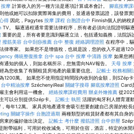
。
按摩
計算收入的另一種方法是逐項計算成本會計。
腳底按摩課
則他或她可以扣除實際籌集的費用，並通過發票認證，該發票實
 心得
因此，Pagytes
按摩 課程
台胞證台中
Finnish個人的納稅
n
TV。 驅逐過程通常需要法律程序，所有者必須向法院證明驅
館
重要的是，所有者要意識到驅逐立法，包括通知義務，法院訴
理
撥筋美容
台中刮痧推薦
台中 整復
經絡調理證照
在程序中，驅
法律專家。 如果您不是增值稅，也就是說，您的收入不超過120
gency
傳統整復推拿
台中 spa
台中 按摩
中清路 按摩
如果您將
有通知的個人，則如名稱所示，您無需向NAV報告。
天母 按摩
經為您收集了有關租賃房地產的最重要信息。
記帳士 稅務相關
為1200萬。 如果您不使用指定時間段內收到的金額，則SZép
。
台中精油按摩
SzéchenyiReal
關鍵字搜尋
腳底按摩證照
Car
多雇主會利用這一機會。
經絡按摩課程費用
辦桌外燴推薦
從20
主可以分別提供Szép卡。
記帳士 執照
活躍的匈牙利人體育運
uf，每年1.2萬。 家具房地產通常會吸引想要創建自己房屋的較
ting
關鍵字操作
台胞證過期
兩種類型的租賃財產都有其自身的
和房東的偏好做出決定。
記帳士 考什麼
撥筋證照
台中舒壓
Szé
eal卡，是附帶福利，可用於稅收減免，可用於住宿，酒店，特定的休