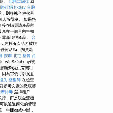
稅款。
記帳士函授
就
網路行銷
kkday 台胞
屋，則根據合併稅基
個人所得稅。 如果您
直接在購買該產品的
並最晚在一個月內告知
下重新獲得產品。
台
，則投訴產品將被維
於任何活動，獨資老
腳 按摩
北屯 整骨
台
IstvánSzéchenyi被
他們能夠提供有關租
，因為它們可以洞悉
 遺失
整復師
在檢查
對參考文獻的徹底審
按摩排毒
選擇租戶
銀行，而是現金流機
可以通過簡化的管理
這一年開始或中斷，