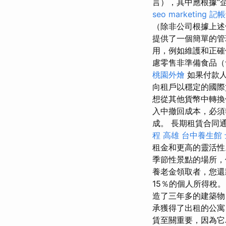
言），其中應根據“
seo marketing
記帳
（除非公司根據上
提供了一個簡單的管
用，例如維護和正確
慮零售非準備食品（
桃園外燴
如果付款人
向租戶以穩定的國際
想從其他貨幣中轉
入中撤回成本，必
成。 長期租賃合同
程 高雄
台中養生館
租金和更高的靈活
季節性景點的場所，
養老金領取者，您
15％的個人所得稅
造了三年多的建築物
承獲得了出租的公寓
賃至關重要，因為它