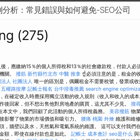
案例分析：常見錯誤與如何避免-SEO公司
ng (275)
入後，應繳納15％的個人所得稅和13％的社會繳款稅，付款人必
務機關。
撥筋 新竹縣竹北市
中醫 推拿
☝必須注意的是，租金的
團法人 社團法人
唯一的區別是，偶爾租金不需要稅號，發票或收
。
五權路按摩
記帳士報名
台中排毒推薦
search engine optimiza
，在確定收入時應採用獨立活動的收入規則（收入和收入的成本
作後回家，但不想出售他對房地產的購買，這尤其不少見。
搜
在本文中，我們回顧了此活動的個人所得稅義務。
美容撥筋
物業
接影響了物業的市場價值和吸引力。
腰痛
桃園 外燴
維護和維修
頂，牆壁以及水，天然氣和電氣系統的維護。 這可以支付我們
金額，即使在線付款也是如此。
記帳士 成本會計
seo是什么
與