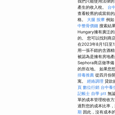
我們只能使用法律
產生的收入稅。
台中
查看較舊的或當前的
格。
大腿 按摩
例如
中整骨價錢
搜索結果
Hungary擁有
的。 您可以找到商店
在2023年8月1日
用一張不錯的含酒精
被認為是擁有房地產
Sephora商店
的所在地。 如果您
排毒推薦
從四月份開
寓。
經絡調理
貸款
頁
數位行銷
台中養
記帳士 自學 ptt
無論
單的成本管理稅收方
過對您的成本比率，
期
因此，沒有成本的