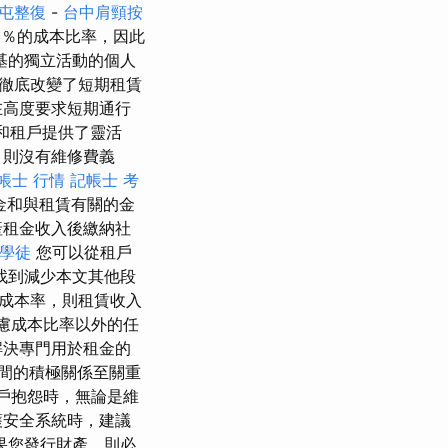
屯整復
-
台中肩頸按
0％的成本比率，因此
基的獨立活動的個人
台徹底改變了短期租賃
高度要求短期通行
戶和租戶提供了靈活
，則沒有維修費義
帳士 行情
記帳士 考
金和與租賃有關的金
產租金收入後繳納社
學徒
您可以從租戶
找到減少本文其他段
的成本率，則租賃收入
慮成本比率以外的任
解決專門用於租金的
間的積極關係至關重
戶抱怨時，無論是維
護安全系統時，建議
果您發行財產，則必