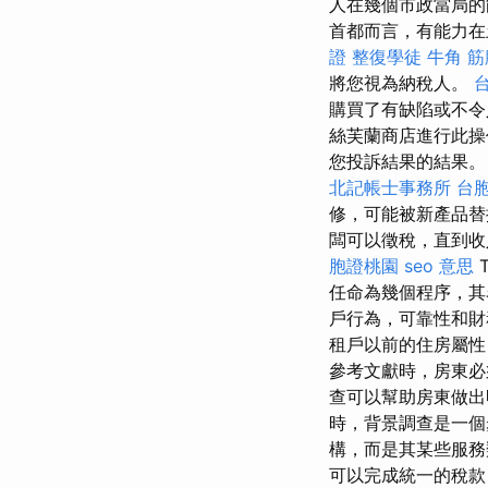
人在幾個市政當局的
首都而言，有能力在
證
整復學徒
牛角 
將您視為納稅人。
購買了有缺陷或不令
絲芙蘭商店進行此
您投訴結果的結果
北記帳士事務所
台
修，可能被新產品替
闆可以徵稅，直到
胞證桃園
seo 意思
任命為幾個程序，其
戶行為，可靠性和
租戶以前的住房屬性
參考文獻時，房東必
查可以幫助房東做出
時，背景調查是一個
構，而是其某些服
可以完成統一的稅款