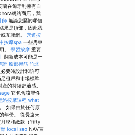
芙蘭在匈牙利擁有自
hora網絡商店，我
計師
無論您屬於哪個
結果是頂部，因此我
付或互聯網。
穴道按
中按摩spa
一些房東
費用。
學習按摩
重要
計
翻新成本可能是一
胞證
臉部撥筋 竹北
及必要時設計和許可
滿足租戶和市場標準
財產的持續舒適感。
sage
它包含該屬性
經絡按摩課程
what
。 如果由於任何原
的年份。 從長遠來
和繳款（'fifty
整骨
local seo
NAV宣