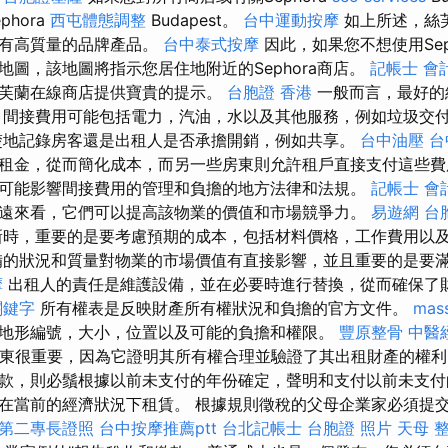
hora
西屯體態調整
Budapest。
台中運動按摩
如上所述，絲
擁有高質量的品牌產品。
台中泰式按摩
因此，如果您不想使用Sep
地圖，該地圖將指示您居住地附近的Sephora商店。
記帳士 會
芙蘭在線商店提供寶貴的提示。
台胞證 香港
一般而言，最好的
 間接費用可能包括電力，汽油，水以及其他服務，例如垃圾交
楚地記錄房客還是出租人是否承擔開銷，例如共享。
台中油壓
台
租金，從而簡化成本，而另一些房東則允許租戶直接支付這些
可能影響間接費用的管理和負擔的地方法律和法規。
記帳士 會
遠來看，它們可以提高該物業的價值和市場競爭力。
易遊網 台
時，重要的是要考慮預期的成本，包括材料價格，工作費用以
備的狀況和質量對物業的市場價值有直接影響，並且重要的是要
摩
出租人的責任是維護設備，並在必要時進行替換，從而確保了
 關鍵字
所有權表是反映財產所有權狀況和負擔的官方文件。
mas
地形編號，大小，位置以及可能的負擔和權限。
豐原整骨
中醫
東很重要，因為它證明其所有權合理並驗證了其出租財產的權利
款，則必鬚根據以前未支付的年份確定，聲明和支付以前未支付
當前的經濟狀況下租賃。 根據規則徵稅的父母企業家必須提交月稅
第二專長證照
台中按摩推薦ptt
台北記帳士
台胞證 照片
天母 