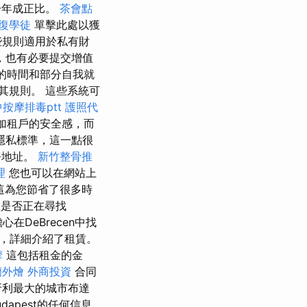
一年成正比。
茶會點
復學徒
單擊此處以獲
些規則適用於私有財
，也有必要提交增值
的時間和部分自我就
其規則。 這些系統可
按摩排毒ptt
護照代
加租戶的安全感，而
隱私標準，這一點很
務地址。
新竹整骨推
理
您也可以在網站上
這為您節省了很多時
是否正在尋找
DeBrecen中找
，詳細介紹了租賃。
摩
這包括租金的金
蘭外燴
外商投資
合同
牙利最大的城市布達
udapest的任何信息