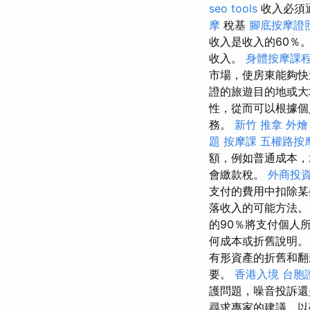
seo tools
收入必須
摩
稅基
腳底按摩證
收入是收入的60％
收入。
身體按摩課
市場，使房東能夠快
證的旅遊目的地或
性，從而可以根據個
務。
新竹 推拿
外燴
題
按摩課
五權路按
額，例如普通成本，
會繳款稅。
外商投
支付的費用中扣除某
落收入的可能方法
的90％將支付個人
何成本或折舊說明。
有形資產的折舊和
要。
香港入境 台胞
護問題，噪音投訴還
尋求專家的建議，以