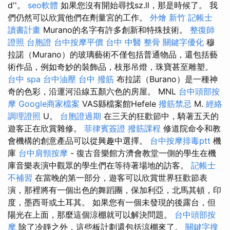
d''。
seo軟體
如果您沒有開始尋找sz.ll，那是時候了。 我
們仍然可以欣賞他們在劑量宮的工作。
外燴 新竹
記帳士
讀書計畫
Murano的名字有許多創新和特殊技術。
整復師
證照
台胞證
台中按摩平價
台中 中醫 整骨
關鍵字優化
穆
拉諾（Murano）的玻璃藝術不僅包括普通物品，還包括藝
術作品，例如奇妙的裝飾品，枝形吊燈，珠寶甚至雕塑。
台中 spa
台中油壓
台中 撥筋
布拉諾（Burano）是一種神
奇的色彩，沿運河沿線五顏六色的房屋。 MNL
台中頭部按
摩
Google商家檔案
VAS縣檔案館Hefele
撥筋禁忌
M.
經絡
調理證照
U。
台胞證過期
在三天的狂歡節中，騎著五天的
遊客正在欣賞雜修。
菲律賓簽證
撥筋課程
修道院命令和教
會機構的創意產品可以從興趣中選擇。
台中按摩排毒ptt
機
庫
台中肩頸按摩
- 復古音樂館方濟會教堂一側的學生在機
庫音樂表演中觀眾的學生們在等待著場地的訪客。
記帳士
不補習
在當晚的第一部分，遊客可以欣賞世界狂歡節表
演，那裡將有一個出色的舞蹈團，保加利亞，北馬其頓，印
度，墨西哥或土耳其。 如果您有一個未發現的後露台，但
陽光在上面，那麼這個涼棚就可以解決問題。
台中頭部按
摩
除了冷靜之外，這些板計劃還包括涼棚來了。
關鍵字搜