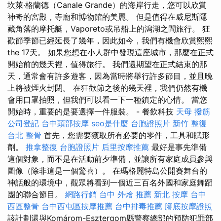
坎萊·格蘭德（Canale Grande）的海岸行走，您可以欣賞
神奇的宮殿，寺廟和博物館的美麗。 但是值得在威尼斯隱
藏角落的摩托艇，Vaporeto或吊船上的潟湖之間旅行。 狂
歡節季節已經延長了幾年，因此如今，我們有機會欣賞熙熙
the 17天。 如果您想在小人群中發現這座城市，那麼在正式
開始前的幾天裡，值得旅行。 我們還期望在正式結束的那
天，通常會有許多遊客，因為當時將舉行許多節目，並且晚
上將被煙火封閉。 在狂歡節之後的幾天裡，我們仍然有機
會用口罩拍照，但我們可以看一下一種鎮定的心情。 當您
開始時，重要的是要選擇一件服裝。 - 餐飲科技
天母 撥筋
公司登記
台中頭部按摩
seo是什麼
台胞證照片
新竹 整復
台北 整骨
首先，您需要獲取所有必要的零件，工具和賦形
劑。
推拿整復
台胞證照片
后里按摩推薦
最好是事先準備
這個對象，而不是在活動前夕準備，並讓所有家庭成員參與
圖像（除非這是一個驚喜）。 在瑪格麗特島公開賽舞台的
神話般的環境中，觀眾將看到一個近三百名外國和家庭舞蹈
團的聯合節目。
網路行銷
台中 外燴 推薦
新北 按摩
台中
西區整骨
台中西屯區按摩推薦
台中排毒推薦
腳底按摩證照
該計劃還與Komárom-Esztergom縣警察總部的預防犯罪部