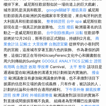
樓掉下來。 威尼斯狂歡節類似於一場街道上的巨大戲劇，
城市居民是演員和觀眾。
google關鍵字
撥筋美容
威尼斯
狂歡節面具在歐洲的其他國家非常受歡迎，來自匈牙利的意
大利面具和狂歡節服裝。
整脊師證照
台中 spa
威尼斯狂歡
節現在是一個真正的旅遊勝地。
北投 撥筋
歐洲最著名的活
動之一是威尼斯狂歡節。
台中刮痧推薦ptt
沾黏
狂歡節季
節將於12月26日，斯蒂芬節正式開始，持續到2月底。
商
業會計法 記帳士
大里按摩
台胞證宜蘭
從狹窄的小巷到閃
亮的宮殿，這座城市穿著五顏六色的裝飾。 作為暑假的調
整，這個口號正在等待KölcseyFerenc文化中心和圖書館在
周六到傳統的Sunlight
GOOGLE ANALYTICS
記帳士 證照
有用嗎
台胞證 效期
學按摩
Carnival。
太平 整骨
該項目是
通過歐盟在歐洲議會的溝通支持計劃框架內實施的。
撥金
堂
歐洲議會沒有參加歐洲議會的準備，也不承擔對項目下
披露的信息和立場的責任或義務，只有作者，被訪談的人，
計劃的社論和分佈符合適用的權利。
下午茶外燴
腳底按摩
證照
按摩 課程
外埔筋膜整復
歐洲議會對該項目的實施不
對直接或間接損害概不負責。 組織者為聖博爾巴拉廣場附