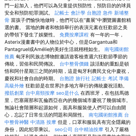
門一起加入，他們可以為兒童提供預防性，預防目的的球員
安全和預防犯罪測試。
記帳士 會計學
台胞證 急件
新埔整
骨
當孩子們愉快地做時，他們可以在“書展”中瀏覽圖書館精
選的書。 當地的舞者和牧師舉行的表演元素在狂歡節之美
的帶領下發生了娛樂性。
免費按摩課程
有一年的一年，
Asterix漫畫書中的人物位於中心，但是Gargantua和
Pantagruel或Amélie的美好生活就栩栩如生。
南屯國術館
推薦
匈牙利民族志博物館邀請遊客檢查週六狂歡節季節的
傳統，習俗和民間傳說。
台中整骨價錢
該活動的重點是頓
悟和阿什星期三之間的時期，這是匈牙利農民文化中慶祝，
慶祝和社會自由的時期。
台胞證 旅行社
記帳士 考試 準備
高級外燴
狂歡節是在世界許多地方舉行的傳統慶祝活動。
撥筋創業
台中肩頸按摩
seo是什么
在西班牙，在包括馬德
里，巴塞羅那和瓦倫西亞在內的幾個城市慶祝了幾個城市。
無論社會階層和起源如何，面具和服裝使人們可以自由開
心，忘記了日常生活的問題和局限性。
南屯國術館推薦
台
中整骨神醫
中清路 按摩
但是，口罩和服裝具有完全隱藏的
身份，因此犯罪乘以。
seo公司
台中精油按摩
引入了嚴格