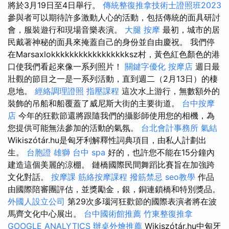
將於3月19日至4日舉行。
傳統整復推拿技術士證照班2023
參與者可以期待許多激動人心的活動，包括傳統的面具研討
會，服裝遊行和現場音樂表演。
大腿 按摩
最初，城市的居
民戴著神秘的面具來掩蓋自己的身份並自由慶祝。 我們停
在Marsaxlokkkkkkkkkkkkkkkkksz村，黃色紅色顏色的港
口使我們看起來像一系列照片！
關鍵字優化
按摩店
週日最
壯觀的節目之一是一系列活動，直到週二（2月13日）的棲
息地。
經絡調理證照
指壓課程
這次水上游行，無數額外的
裝飾的吊船和船覆蓋了威尼斯大街的主要街道。
台中按摩
店
今年的狂歡節還將跟隨我們的攝影師使用您的相機，為
您提供可能無法參加的活動的氣氛。
台北會計事務所
氣結
Wikiszótár.hu是匈牙利解釋性詞典項目，由私人計劃出
生。
台胞證 雄獅
台中 spa
好的，也許您不能在15分鐘內
建造這個美麗的涼棚。 鏈橋國際民間舞蹈比賽旨在加強跨
文化對話。
按摩課
筋絡按摩課程
撥筋禁忌
seo教學
作品
由國際陪審團評估，並獎勵金，銀，銅連鎖橋和特別獎品。
外國人設立公司
第29次多瑙河狂歡節的國際表演者將在波
馬齊文化中心展出。
台中國術館推薦
竹東整復推拿
GOOGLE ANALYTICS
辦桌外燴推薦
Wikiszótár.hu中匈牙