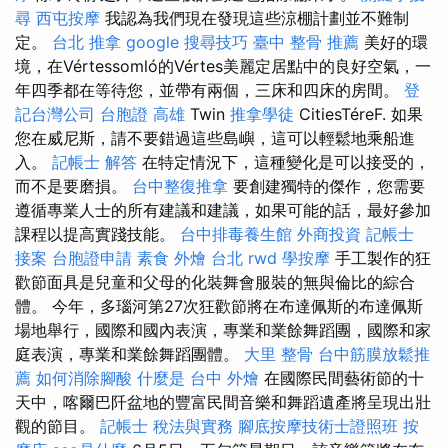
尋
西屯按摩
我認為我們現在發現這些涼棚計劃並不難制
定。
台北 推拿
google 搜尋技巧
臺中 整骨 推薦
美好的環
境，在Vértessomló的Vértes美麗定居點中的良好空氣，一
年四季都在等待您，並帶有兩個，三床和四床的房間。
登
記台灣公司
台胞證 高雄
Twin
推拿學徒
CitiesTéreF. 如果
您在威尼斯，請不要錯過這些島嶼，這可以輕鬆地乘船進
入。
記帳士 解答
在特定情況下，這種變化是可以接受的，
而不是要磨損。
台中整復推拿
要創建獨特的傑作，您需要
遵循專業人士的所有建議和建議，如果可能的話，最好參加
課程以提高實踐技能。
台中排毒養生館
外商投資
記帳士
接案
台胞證申請
素食 外燴 台北
rwd
學按摩
手工製作的狂
歡節面具是兒童和父母的化裝舞會服裝的無與倫比的綜合
體。 今年，多瑙河第27次狂歡節將在布達佩斯的布達佩斯
場地舉行，國際和國內表演，專業和業餘舞蹈團，國際和家
庭表演，專業和業餘舞蹈團體。
大里 整骨
台中筋膜放鬆推
薦
如何消除腳酸
什麼是
台中 外燴
在國際民間藝術節的十
天中，喀爾巴阡盆地的豐富民間音樂和舞蹈遺產將呈現出壯
觀的節目。
記帳士 稅法與實務
腳底按摩技術士證照班
按