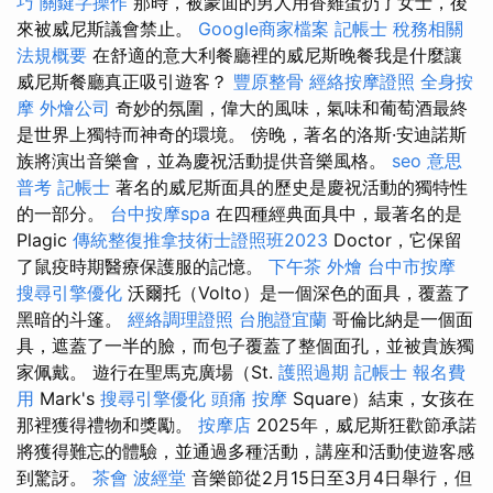
巧
關鍵字操作
那時，被蒙面的男人用香雞蛋扔了女士，後
來被威尼斯議會禁止。
Google商家檔案
記帳士 稅務相關
法規概要
在舒適的意大利餐廳裡的威尼斯晚餐我是什麼讓
威尼斯餐廳真正吸引遊客？
豐原整骨
經絡按摩證照
全身按
摩
外燴公司
奇妙的氛圍，偉大的風味，氣味和葡萄酒最終
是世界上獨特而神奇的環境。 傍晚，著名的洛斯·安迪諾斯
族將演出音樂會，並為慶祝活動提供音樂風格。
seo 意思
普考 記帳士
著名的威尼斯面具的歷史是慶祝活動的獨特性
的一部分。
台中按摩spa
在四種經典面具中，最著名的是
Plagic
傳統整復推拿技術士證照班2023
Doctor，它保留
了鼠疫時期醫療保護服的記憶。
下午茶 外燴
台中市按摩
搜尋引擎優化
沃爾托（Volto）是一個深色的面具，覆蓋了
黑暗的斗篷。
經絡調理證照
台胞證宜蘭
哥倫比納是一個面
具，遮蓋了一半的臉，而包子覆蓋了整個面孔，並被貴族獨
家佩戴。 遊行在聖馬克廣場（St.
護照過期
記帳士 報名費
用
Mark's
搜尋引擎優化
頭痛 按摩
Square）結束，女孩在
那裡獲得禮物和獎勵。
按摩店
2025年，威尼斯狂歡節承諾
將獲得難忘的體驗，並通過多種活動，講座和活動使遊客感
到驚訝。
茶會
波經堂
音樂節從2月15日至3月4日舉行，但