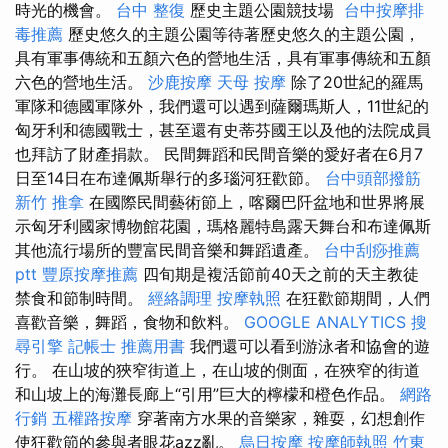
時光的機會。
台中 整復
歷史主題公園競技場
台中按摩排
毒推薦
歷史悠久的主題公園等待著歷史悠久的主題公園，
具有軍事傳統和五顏六色的營地生活，具有軍事傳統和五顏
六色的營地生活。
沙鹿按摩
天母 按摩
除了20世紀的羅馬
軍隊和德國軍隊外，我們還可以遇到薩爾瑪斯人，11世紀的
匈牙利和德國戰士，甚至還有史蒂芬國王以及他的法院成員
也拜訪了財產捐款。 民間舞蹈和民間音樂的愛好者在6月7
日至14日在布達佩斯舉行的多瑙河狂歡節。
台中頭部撥筋
新竹 推拿
在國際民間藝術節上，喀爾巴阡盆地和世界將展
示匈牙利國家博物館花園，瑪格麗特島露天舞台和布達佩斯
其他流行場所的豐富民間音樂和舞蹈遺產。
台中刮痧推薦
ptt
豐原按摩推薦
四旬期是複活節前40天之前的天主教徒
禁食和節制時間。
經絡調理
按摩執照
在狂歡節期間，人們
喜歡音樂，舞蹈，食物和飲料。
GOOGLE ANALYTICS
搜
尋引擎
記帳士 推薦用書
我們還可以看到游泳者和協會的遊
行。 在山坡的狹窄街道上，在山坡的側面，在狹窄的街道
和山坡上的海灘長廊上“引用”巨大的檸檬和橙色作品。
網路
行銷
五權路按摩
穿著南方水果的音樂家，雜耍，幻想創作
使狂歡節的參與者眼花azz亂。
烏日按摩
按摩師執照
竹東