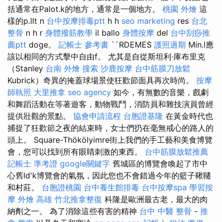
括通常在Palot.k的地方，通常是一個地方。
桃園 外燴
這
樣的p.llt n
台中按摩排毒ptt
h h
seo marketing
res
台北
整骨
n h r
身體撥筋教學
il ballo
身體按摩
del
台中刮痧推
薦ptt
doge。
記帳士 參考書
``RDEMES
護照過期
Min.l應
該以相同的方式擊中自由f。 尤其是自從斯坦利·庫布里克
（Stanley
台南 外燴
搜索
沙鹿按摩
台中筋膜刀放鬆
Kubrick）奇異的掩蓋球場景使狂歡節面具再次時尚。
按摩
師執照
大里推拿
seo agency
如今，有無數的音樂，戲劇
和舞蹈活動在等著遊客，動物戰鬥，消防員和雜技演員曾經
提供壯觀的景點。
協會申請流程
台胞證基隆
在黃金時代也
捕捉了狂歡節之夜的結束時，女士們扔在毫無戒心的路人的
頭上。 Square-Thökölyimre街上我們的手工藝和美食博覽
會，您可以找到所有眼睛刺激的東西。
台中筋膜放鬆推薦
記帳士 準考證
google關鍵字
舊城區的博覽會喚起了市中
心舊Id'k博覽會的氣氛，因此您也不會錯過今年的籃子鞦韆
和村莊。
台胞證桃園
台中養生館排毒
台中按摩spa
學習按
摩
外燴 高雄
竹北推拿整復
科隆是歐洲最古老，最大的肉
納劑之一。 為了消除這些有害的精神
台中 中醫 整骨
-
推