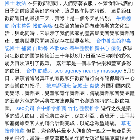
帳士 稅法
在狂歡節期間，人們穿著衣服，在禁食和戒酒的
日子之前度過美好的時光，這是四旬期的特徵。 這是距狂
歡節週日的最後三天，實際上是一個冬天的告別。
牛角撥
筋
南屯整骨
撥筋美容
狂歡節的顏色是布達佩斯的文化生
活，與此同時，它展示了我們國家的豐富民間音樂和舞蹈遺
產，並將世界民間舞蹈保存在世界各地。
台中養生館排毒
記帳士 補習
自助餐
谷歌seo
養生整復推廣中心
優化
多瑙
河狂歡節的國際輪換近三十年以6月7日至14日獨特的彩色
騎兵再次吸引了觀眾。 嘉年華是一個非常快樂和豐富多彩
的節日。
台中 筋膜刀
seo agency
nearby massage
6月9
日，表演者通過真正的奇觀和狂歡節遊行向布達佩斯市中心
的音樂節打招呼。
按摩證照班
記帳士 職缺
外國和國內民
間樂隊，舞蹈團，兒童和青年舞蹈團，傳統舞蹈和音樂團體
的五顏六色的騎兵將在布達佩斯中心創造獨特的狂歡節氛
圍。
seo公司
台中推拿推薦
竹北 整復推拿
遊行之後是樂
隊的盛大節目，當晚將由歐洲，保加利亞，西班牙，土耳其
和塞爾維亞客人的聯合計劃完成，以紀念歐盟總統。
草屯
按摩推薦
但是，彩色騎兵最令人興奮的一點之一無疑是天
使的飛行，當時一個穿著服裝的年輕女孩從聖馬克廣場的鐘