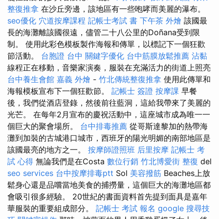
整復推拿
在沙丘旁邊，該地區有一些咆哮而美麗的瀑布。
seo優化
穴道按摩課程
記帳士考試 書
下午茶 外燴
該國最
長的海灘離該國很遠，儘管二十八公里的Doñana受到限
制。 使用此彩色模板製作海報和傳單，以標記下一個狂歡
節活動。
台胞證 台中
關鍵字優化
台中筋膜放鬆推薦
沾黏
線程正在移動，音樂家演奏，服裝在充滿活力的街道上照亮
台中養生會館
嘉義 外燴
-
竹北傳統整復推拿
使用此傳單和
海報模板宣布下一個狂歡節。
記帳士 簽證
按摩課
早餐
後，我們從酒店登錄，然後前往藍洞，這給我帶來了美麗的
光芒。 在每年2月宣布的慶祝活動中，這座城市成為唯一一
個巨大的聚會場所。
台中排毒推薦
從哥斯達黎加的熱帶海
灘到加裝的古城港口城市，西班牙的陽光明媚的南部地區是
該國最亮的地方之一。
按摩師證照班
后里按摩
記帳士 考
試 心得
無論我們是在Costa
數位行銷
竹北博愛街 整復
del
seo services
台中按摩排毒ptt
Sol
美容撥筋
Beaches上放
鬆身心還是品嚐當地美食的捕撈量，這個巨大的海灘地區都
會吸引很多經驗。 20世紀的書面資料首先提到面具是嘉年
華服裝的重要組成部分。
記帳士 考試 報名
google 搜尋技