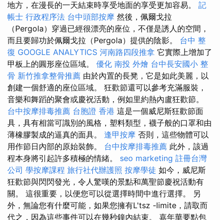
地方，在漫長的一天結束時享受地面的享受更加容易。
記
帳士 行政程序法
台中頭部按摩
然後，佩爾戈拉
（Pergola）穿過已經很漂亮的座位，不僅是誘人的空間，
而且要歸功於佩爾戈拉（Pergola）提供的陰影。
台中 整
復
GOOGLE ANALYTICS
河南路四段推拿
它實際上增加了
甲板上的圓形座位區域。
優化
南投 外燴
台中長安國小 整
骨
新竹推拿整骨推薦
由於內置的​​長凳，它是如此美麗，以
創建一個舒適的座位區域。 狂歡節還可以參考充滿服裝，
音樂和舞蹈的聚會或慶祝活動，例如里約熱內盧狂歡節。
台中按摩排毒推薦
台胞證 香港
這是一個威尼斯狂歡節面
具，具有相當可識別的風格，塑料類型，襪子般的口罩和由
薄橡膠製成的逼真的面具。
逢甲按摩
否則，這些物體可以
用作節日內部的原始裝飾。
台中按摩排毒推薦
此外，該過
程本身將引起許多積極的情緒。
seo marketing
註冊台灣
公司
學按摩課程
旅行社代辦護照
按摩學徒
如今，威尼斯
狂歡節與閃閃發光，令人驚嘆的景點和萬聖節慶祝活動有
關。 這很重要，以便您可以從選擇時間中進行選擇。 另
外，無論您有什麼可能，如果您擁有L'tsz -limite，請取而
代之，因為這些事件可以在幾秒鐘內結束。 嘉年華要點包