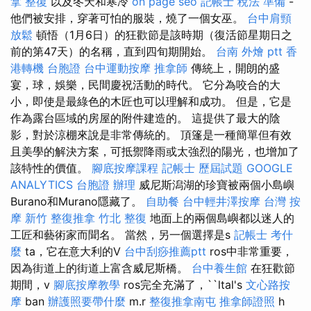
拿 整復
以及冬天和寒冷
on page seo
記帳士 稅法 準備
-
他們被安排，穿著可怕的服裝，燒了一個女巫。
台中肩頸
放鬆
頓悟（1月6日）的狂歡節是該時期（復活節星期日之
前的第47天）的名稱，直到四旬期開始。
台南 外燴 ptt
香
港轉機 台胞證
台中運動按摩
推拿師
傳統上，開朗的盛
宴，球，娛樂，民間慶祝活動的時代。 它分為咬合的大
小，即使是最綠色的木匠也可以理解和成功。 但是，它是
作為露台區域的房屋的附件建造的。 這提供了最大的陰
影，對於涼棚來說是非常傳統的。 頂篷是一種簡單但有效
且美學的解決方案，可抵禦降雨或太強烈的陽光，也增加了
該特性的價值。
腳底按摩課程
記帳士 歷屆試題
GOOGLE
ANALYTICS
台胞證 辦理
威尼斯潟湖的珍寶被兩個小島嶼
Burano和Murano隱藏了。
自助餐
台中輕井澤按摩
台灣 按
摩
新竹 整復推拿
竹北 整復
地面上的兩個島嶼都以迷人的
工匠和藝術家而聞名。 當然，另一個選擇是s
記帳士 考什
麼
ta，它在意大利的V
台中刮痧推薦ptt
ros中非常重要，
因為街道上的街道上富含威尼斯橋。
台中養生館
在狂歡節
期間，v
腳底按摩教學
ros完全充滿了，``ltal's
文心路按
摩
ban
辦護照要帶什麼
m.r
整復推拿南屯
推拿師證照
h