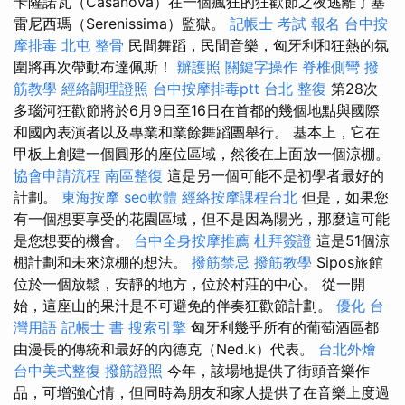
卡薩諾瓦（Casanova）在一個瘋狂的狂歡節之夜逃離了塞
雷尼西瑪（Serenissima）監獄。
記帳士 考試 報名
台中按
摩排毒
北屯 整骨
民間舞蹈，民間音樂，匈牙利和狂熱的氛
圍將再次帶動布達佩斯！
辦護照
關鍵字操作
脊椎側彎
撥
筋教學
經絡調理證照
台中按摩排毒ptt
台北 整復
第28次
多瑙河狂歡節將於6月9日至16日在首都的幾個地點與國際
和國內表演者以及專業和業餘舞蹈團舉行。 基本上，它在
甲板上創建一個圓形的座位區域，然後在上面放一個涼棚。
協會申請流程
南區整復
這是另一個可能不是初學者最好的
計劃。
東海按摩
seo軟體
經絡按摩課程台北
但是，如果您
有一個想要享受的花園區域，但不是因為陽光，那麼這可能
是您想要的機會。
台中全身按摩推薦
杜拜簽證
這是51個涼
棚計劃和未來涼棚的想法。
撥筋禁忌
撥筋教學
Sipos旅館
位於一個放鬆，安靜的地方，位於村莊的中心。 從一開
始，這座山的果汁是不可避免的伴奏狂歡節計劃。
優化 台
灣用語
記帳士 書
搜索引擎
匈牙利幾乎所有的葡萄酒區都
由漫長的傳統和最好的內德克（Ned.k）代表。
台北外燴
台中美式整復
撥筋證照
今年，該場地提供了街頭音樂作
品，可增強心情，但同時為朋友和家人提供了在音樂上度過