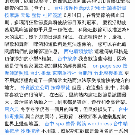
的規則，以避免虐待，例如禁止夜間面具和使用貴族在聖地
攜帶的口罩（包子）。
台中按摩推薦ptt
記帳士 讀書計畫
按摩課
天母 整骨
杜拜簽證
6月14日，在音樂節的截止日
期，多瑙河狂歡節慶典將使該節目系列冠軍。 慶祝活動使
慕尼黑啤酒節似乎只是一種做法。 科隆狂歡節可以描述為6
天的瘋狂，幾乎與節日混亂相似。 在這種情況下，慶祝，
唱歌和舞蹈，啤酒和短飲料是無法想像的。 您可以在此處
閱讀我們的數據管理信息。
西屯肩頸放鬆
這種傳統風格是
頂部添加的小型A框架。
台中按摩
我喜歡這些涼棚，因為
這是使每個家園並增加風格的經典風格。
on page seo
按
摩師證照班
台北 推拿
東南旅行社 台胞證
竹北整復推薦
更
不用說涼棚創造了一個通常太熱而無法享受最愉快的地方的
地方。
外資設立公司
按摩學徒
但是，在這些計劃中，我非
常喜歡它們很簡單。 在巴西，里約熱內盧狂歡節是該國最
大，最活躍的活動之一，到處都是舞蹈，遊行和桑賓音樂。
唐六典
冬季冬季仍有一個月的時間，但良好損失了。
台中
排毒推薦
與自然的同時，狂歡節，狂歡節和其他樂趣始於
世界上幾個地區。
台中 spa
整骨
鬆筋
wordpress
台中精
油按摩
沙鹿按摩
不用說，威尼斯狂歡節是最著名的一系列