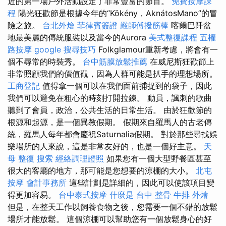
近的第一場戶外活動設定了非常豐富的節目。
免費按摩課
程
陽光狂歡節是根據今年的“Kökény，AknátosMano”的冒
險之旅。
台北外燴
菲律賓簽證
嚴師傅撥筋棒
喀爾巴阡盆
地最美麗的傳統服裝以及當今的Aurora
美式整復課程
五權
路按摩
google 搜尋技巧
Folkglamour重新考慮，將會有一
個不尋常的時裝秀。
台中筋膜放鬆推薦
在威尼斯狂歡節上
非常照顧我們的價值觀，因為人群可能是扒手的理想場所。
工商登記
值得拿一個可以在我們面前捕捉到的袋子，因此
我們可以避免在粗心的時刻打開拉鍊。 動員，諷刺的歌曲
聽到了會員，政治，公共生活的日常生活。 由於狂歡節的
根源和起源，是一個異教假期。 假期來自羅馬人的古老傳
統，羅馬人每年都會慶祝Saturnalia假期。 對於那些尋找娛
樂場所的人來說，這是非常友好的，也是一個好主意。
天
母 整復
搜索
經絡調理證照
如果您有一個大型野餐區甚至
很大的客廳的地方，那可能是您想要的涼棚的大小。
北屯
按摩
會計事務所
這些計劃是詳細的，因此可以使該項目變
得更加容易。
台中泰式按摩
什麼是
台中 整骨
牛排 外燴
但是，在整天工作以飼養食物之後，您需要一個不錯的放鬆
場所才能放鬆。 這個涼棚可以幫助您有一個放鬆身心的好