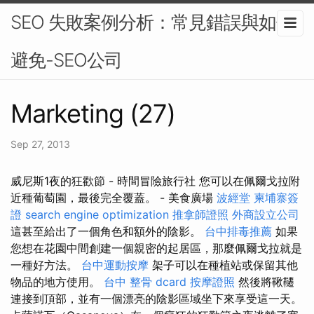
SEO 失敗案例分析：常見錯誤與如何
避免-SEO公司
Marketing (27)
Sep 27, 2013
威尼斯1夜的狂歡節 - 時間冒險旅行社 您可以在佩爾戈拉附
近種葡萄園，最後完全覆蓋。 - 美食廣場
波經堂
柬埔寨簽
證
search engine optimization
推拿師證照
外商設立公司
這甚至給出了一個角色和額外的陰影。
台中排毒推薦
如果
您想在花園中間創建一個親密的起居區，那麼佩爾戈拉就是
一種好方法。
台中運動按摩
架子可以在種植站或保留其他
物品的地方使用。
台中 整骨 dcard
按摩證照
然後將鞦韆
連接到頂部，並有一個漂亮的陰影區域坐下來享受這一天。