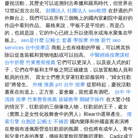
慶祝活動，其歷史可以追溯到古希臘和羅馬時代，但世界在
12世紀首次出現。
財團法人 社團法人
seo軟體
在舒適的戶
外舞台上，我們可以在所有三個晚上的國內室劇院中最好的
作品中看到作品。 嚴格來說，甲板不是平坦的，而是凸
的，也就是說，它的中心已經上升以使雨水或海水聚集在甲
板上。
seo是什麼
記帳士 套書
學按摩
外燴 新竹
seo
services
台中按摩店
商船上也有移動的甲板，可以將其拆
除以促進裝載和貨物地點或可以抬高。
中醫經絡按摩課程
台中舒壓
竹東整骨推薦
它們可以更深入，以及嵌入式的釘
子，它們在甲板和主甲板之間正確建造，以放置船舶人員和
船員的住所。 當女士們整天穿著狂歡節服裝時，“婦女狂歡
節”將發生。
外燴 推薦 ptt
台中 按摩
從那時起，慶祝活動
晝夜在街道上，正方形，宴會廳，當然還有酒吧。
台中 中
清路 按摩
竹東整骨推薦
拔罐教學
關鍵字操作
在大驚小怪
的情況下，狂歡節的三個像徵人物，狂歡節的王子，處女
（實際上是女性化妝舞會中的男人）和earth選舉產生。
搜
索引擎
台胞證
記帳士 不補習
國內樂隊和外國嘉賓表演將
在整個布達佩斯營造狂歡節的氛圍，但也將有成年人，青年
和兒童代表的專業，傳統和業餘民間舞蹈運動。 Cadiz成立