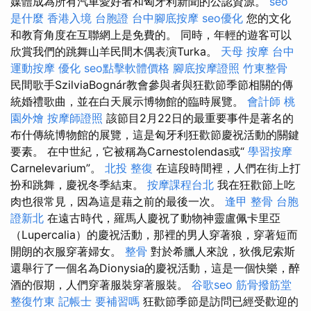
媒體成為所有汽車愛好者和匈牙利新聞的公認資源。
seo
是什麼
香港入境 台胞證
台中腳底按摩
seo優化
您的文化
和教育角度在互聯網上是免費的。 同時，年輕的遊客可以
欣賞我們的跳舞山羊民間木偶表演Turka。
天母 按摩
台中
運動按摩
優化
seo點擊軟體價格
腳底按摩證照
竹東整骨
民間歌手SzilviaBognár教會參與者與狂歡節季節相關的傳
統婚禮歌曲，並在白天展示博物館的臨時展覽。
會計師
桃
園外燴
按摩師證照
該節目2月22日的最重要事件是著名的
布什傳統博物館的展覽，這是匈牙利狂歡節慶祝活動的關鍵
要素。 在中世紀，它被稱為Carnestolendas或“
學習按摩
Carnelevarium”。
北投 整復
在這段時間裡，人們在街上打
扮和跳舞，慶祝冬季結束。
按摩課程台北
我在狂歡節上吃
肉也很常見，因為這是藉之前的最後一次。
逢甲 整骨
台胞
證新北
在遠古時代，羅馬人慶祝了動物神靈盧佩卡里亞
（Lupercalia）的慶祝活動，那裡的男人穿著狼，穿著短而
開朗的衣服穿著婦女。
整骨
對於希臘人來說，狄俄尼索斯
還舉行了一個名為Dionysia的慶祝活動，這是一個快樂，醉
酒的假期，人們穿著服裝穿著服裝。
谷歌seo
筋骨撥筋堂
整復竹東
記帳士 要補習嗎
狂歡節季節是訪問已經受歡迎的