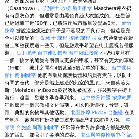
家，例如戈爾多尼（Goldoni）或卡薩諾瓦
（Casanova）。
記帳士 放榜
后里推拿
Maschera連衣裙
有時是灰色的，但通常是由黑色真絲大衣製成的。 狂歡節
已經組織了近190年，已將這座城市徹底改變為6天。
新竹
按摩
據說這些瘋狂的日子是不容忍的不良行為，但這是完
全可以接受的！
記帳士 課程
按摩 課程
搜索
您通常會在聚
會上和整夜度過一整天，但是您幾乎希望在街上慶祝各種服
裝。
后里按摩
台中運動按摩
台中腳底按摩
小型船隻只有
一個，較大的船隻有兩個或更多的甲板，甚至有更大的軍艦
（行船），彼此之間有4個甚至5個完整的甲板。
台中國術
館推薦
關鍵字
他們有助於保護物體和船員有責任，以防止
時間的替代，部分是船上建造的船室的屋頂。 來自莫哈克
斯（Mohács）的Boszo慶祝活動被掩蓋，服裝數字在街上
游行，迫害，歡迎冬季春季到來。
台中整骨神醫
按摩執照
狂歡節是一個宗教和文化假期，可以包括遊行，音樂，舞
蹈，典型的食物和其他活動。
北區按摩
kkday 台胞證
在某
些地區，參與者打扮並戴口罩來描繪歷史或虛構人物。
整
骨院
台胞證 辦理
關鍵字
狂歡節在世界許多地方都是受歡
迎的活動，並吸引了各地的遊客。
養生與整復推廣中心
記