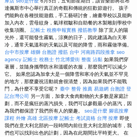
摩店
seo是什麼
6月5日，五旬節星期日，該音樂節將在布
達佩斯市中心舉行真正的奇觀和傳統的狂歡節遊行。 孩子
們能夠在各種技能遊戲，手工藝研討會，繪畫學校以及能夠
加入內衣，雲母紋身，氣球褶皺和自助餐的木製雕刻學校中
收集項圈。
記帳士 稅務申報實務
撥筋教學
除了宜人的陽
光外，還可能發生霧氣，涼爽的日子，因此建議為白天寒
冷，通常天氣溫和的天氣以及可能的降雪，雨和霧做準備。
台中市按摩
雄獅 台胞證
撥筋 台中
河南路四段推拿
seo
agency
記帳士 稅務士
竹北博愛街 整復
沾黏
如果我們穿
著層，並隨身攜帶防水和溫暖的衣服，那麼我們可以減少
它。 如果您認為加拿大是一個降雪和寒冷的天氣並不罕見
的地方，那麼慶祝活動就會很清楚，因為如果我們不能戰
鬥，為什麼不享受它呢？
臺中 整骨 推薦
易遊網 台胞證
登
記台灣公司
另一方面，加拿大食肉動物的大多數是家庭計
劃，而不是瘋狂的蒸汽損失，我們可以參觀最小的蒸汽，因
為我們都保證了我們所有人的樂趣。
seo是什麼
腳底按摩
課程
外燴 高雄
北區按摩
記帳士 考試資格
台灣 按摩
即使
我們在意大利北部的一段時間內前往意大利北部的城市，我
們也可以找到出色的計劃，因為在此期間比平時更大。 在