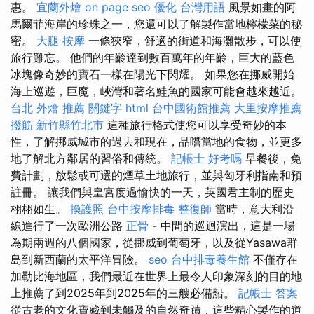
惠。
宜蘭外燴
on page seo
優化 台灣用語
風景如畫的阿
馬爾菲海岸的珍珠之一，您還可以了解製作當地檸檬菜的秘
密。
大腿 按摩
一條狹窄，舒適的街道和海灘散步，可以使
旅行難忘。 他們的年齡達到數百萬年的年齡，巨大的藍色
冰塊像奇妙的寶石一樣在陽光下閃耀。 如果您在挪威開始
海上巡遊，巨魔，峽灣和著名鮭魚的國家可能會越來越近。
台北 外燴 推薦
關鍵字
html
台中國術館推薦
大里按摩推薦
撥筋 新竹縣竹北市
這種旅行格式使您可以享受奇妙的本
性，了解挪威城市的過去和現在，品嚐當地的食物，並更多
地了解北方鄰居的習俗和傳統。
記帳士 好考嗎
早餐後，免
費計劃，放鬆或可選的煙草土地旅行，並與匈牙利指南和預
註冊。 讓我們與皇宮度過愉快的一天，英國君主制的歷史
栩栩如生。
換護照
台中按摩排毒
整復師
當時，意大利沿
線進行了一次歐洲公路
正骨
- 中間的巡迴演出，這是一場
為期兩週的八個國家，從挪威到葡萄牙，以及從Yasawa群
島到新西蘭的太平洋冒險。
seo
台中排毒養生館
不僅存在
加勒比海地區，我們最近在世界上最令人印象深刻的目的地
上推薦了到2025年到2025年的三艘必備船。
記帳士 答案
從古老的文化寶藏到未觸及的自然奇蹟，這些精心製作的道