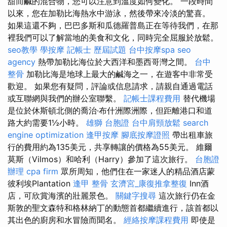
甜而鹹的混合物，您可以注意到溫度如何變化。 一段時間
以來，您在加勒比海熱水中游泳，然後帶來冷淡的驚喜。
如果這還不夠，巴巴多斯和瓜德羅普島正在等待我們，在那
裡我們可以了解當地的美食和文化，同時完全屈服於放鬆。
seo教學
學按摩
記帳士 歷屆試題
台中按摩spa
seo
agency
熱帶加勒比海位於大西洋和墨西哥灣之間。
台中
整骨
加勒比海是地球上最大的鹹海之一，在遊客中非常受
歡迎。 如果您有疑問，評論或信息請求，請親自通過電話
或互聯網與我們的辦公室聯繫。
記帳士課程費用
替代機場
是位於休斯頓北側的喬治·布什洲際洲際，但距離港口和道
路大約需要1½小時。
雄獅 台胞證
台中肩頸放鬆
search
engine optimization
逢甲按摩
腳底按摩證照
帶出租車旅
行的費用約為135美元，共享轉讓的價格為55美元。 維爾
莫斯（Vilmos）和哈利（Harry）參加了這次旅行。
台胞證
辦理
cpa firm
眾所周知，他們住在一家迷人的精品酒店蒙
彼利埃Plantation
逢甲 整骨
玄濟宮_康復推拿整復
Inn酒
店，可欣賞海濱的壯麗景色。
關鍵字搜尋
這次旅行仍在金
斯敦的聖文森特和格林納丁的動態首都繼續進行，該首都以
其出色的廚房和水冒險而聞名。
經絡按摩課程費用
即使是