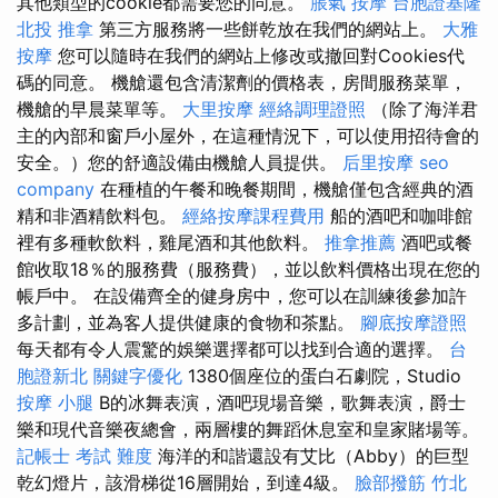
其他類型的cookie都需要您的同意。
脹氣 按摩
台胞證基隆
北投 推拿
第三方服務將一些餅乾放在我們的網站上。
大雅
按摩
您可以隨時在我們的網站上修改或撤回對Cookies代
碼的同意。 機艙還包含清潔劑的價格表，房間服務菜單，
機艙的早晨菜單等。
大里按摩
經絡調理證照
（除了海洋君
主的內部和窗戶小屋外，在這種情況下，可以使用招待會的
安全。）您的舒適設備由機艙人員提供。
后里按摩
seo
company
在種植的午餐和晚餐期間，機艙僅包含經典的酒
精和非酒精飲料包。
經絡按摩課程費用
船的酒吧和咖啡館
裡有多種軟飲料，雞尾酒和其他飲料。
推拿推薦
酒吧或餐
館收取18％的服務費（服務費），並以飲料價格出現在您的
帳戶中。 在設備齊全的健身房中，您可以在訓練後參加許
多計劃，並為客人提供健康的食物和茶點。
腳底按摩證照
每天都有令人震驚的娛樂選擇都可以找到合適的選擇。
台
胞證新北
關鍵字優化
1380個座位的蛋白石劇院，Studio
按摩 小腿
B的冰舞表演，酒吧現場音樂，歌舞表演，爵士
樂和現代音樂夜總會，兩層樓的舞蹈休息室和皇家賭場等。
記帳士 考試 難度
海洋的和諧還設有艾比（Abby）的巨型
乾幻燈片，該滑梯從16層開始，到達4級。
臉部撥筋 竹北