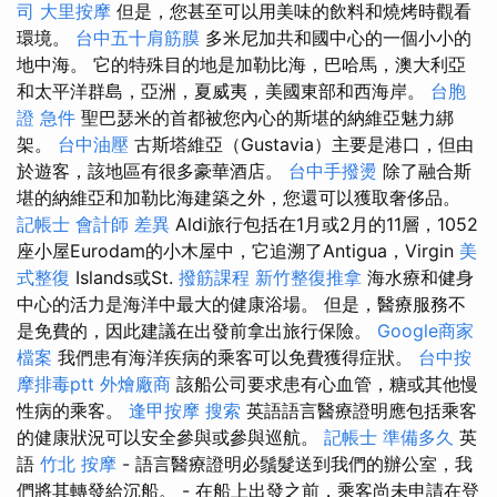
司
大里按摩
但是，您甚至可以用美味的飲料和燒烤時觀看
環境。
台中五十肩筋膜
多米尼加共和國中心的一個小小的
地中海。 它的特殊目的地是加勒比海，巴哈馬，澳大利亞
和太平洋群島，亞洲，夏威夷，美國東部和西海岸。
台胞
證 急件
聖巴瑟米的首都被您內心的斯堪的納維亞魅力綁
架。
台中油壓
古斯塔維亞（Gustavia）主要是港口，但由
於遊客，該地區有很多豪華酒店。
台中手撥燙
除了融合斯
堪的納維亞和加勒比海建築之外，您還可以獲取奢侈品。
記帳士 會計師 差異
Aldi旅行包括在1月或2月的11層，1052
座小屋Eurodam的小木屋中，它追溯了Antigua，Virgin
美
式整復
Islands或St.
撥筋課程
新竹整復推拿
海水療和健身
中心的活力是海洋中最大的健康浴場。 但是，醫療服務不
是免費的，因此建議在出發前拿出旅行保險。
Google商家
檔案
我們患有海洋疾病的乘客可以免費獲得症狀。
台中按
摩排毒ptt
外燴廠商
該船公司要求患有心血管，糖或其他慢
性病的乘客。
逢甲按摩
搜索
英語語言醫療證明應包括乘客
的健康狀況可以安全參與或參與巡航。
記帳士 準備多久
英
語
竹北 按摩
- 語言醫療證明必鬚髮送到我們的辦公室，我
們將其轉發給沉船。 - 在船上出發之前，乘客尚未申請在登