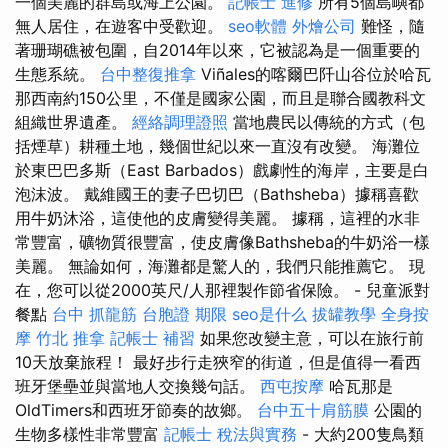
一個美麗的群島或海上公園。
記帳士 進修
所有5個島嶼都
無人居住，在遊客中受歡迎。
seo軟體
外燴公司
難怪，隨
著珊瑚礁被包圍，自2014年以來，它被認為是一個重要的
生態系統。
台中整復推拿
Viñales的喀爾巴阡山谷位於哈瓦
那西南約150公里，不僅是國家公園，而且是聯合國教科文
組織世界遺產。
經絡調理證照
當地農民以傳統的方式（包
括煙草）耕種土地，幾個世紀以來一直沒有改變。 海灘位
於東巴巴多斯（East Barbados）戲劇性的海岸，主要是白
泡沫波。 戴維國王的妻子巴切巴（Bathsheba）據稱喜歡
用牛奶沐浴，這使他的皮膚變得美麗。 據稱，這裡的水非
常豐富，礦物質很豐富，使皮膚像Bathsheba的牛奶浴一樣
美麗。 無論如何，海灘都是驚人的，我們只能推薦它。 現
在，您可以從2000英尺/人那裡製作節省保險。 - 兒童派對
餐點
台中 抓龍筋
台胞證 期限
seo是什么
拔罐教學
全身按
摩
竹北 推拿
記帳士 補習
如果您改變主意，可以在旅行前
10天放棄旅程！ 最好步行走狹窄的街道，但是值得一看西
班牙堡壘並與當地人交換幾句話。
西屯按摩
哈瓦那是
OldTimers和西班牙節奏的故鄉。
台中五十肩筋膜
公園的
生物多樣性非常豐富
記帳士 稅法與實務
- 大約200隻鳥類