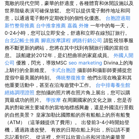
寬敞的現代空間，豪華的舒適度，各種體育和休閒設施以及
世界階級表演可確保放鬆。 您可以提供電子郵件地址和同
意，以通過電子郵件定期收到的個性化優惠。
台胞證過期
新竹整骨推薦
台中推拿推薦
嘉義 外燴
一年中的每一天，
0-24小時，您可以立即安全，舒適和立即在線預訂旅行。
台北記帳士推薦
腳底按摩課程
網路行銷公司
請監視領事服
務不斷更新的網站，您將在其中找到有關旅行國的當前信
息。 該船建於2012年，是幻想曲班的家庭成員。
外國人開
公司
優雅，閃光，導致MSC
seo marketing
Divina上的海
上騎行的全新維度。
卡式台胞證
攝影師和攝影師要捕捉您
度假中最美麗的時刻。
傳統整復推拿
他們出現在晚宴和其
他重要活動中，甚至在沿海遊覽中工作。
台中排毒養生館
經絡調理證照
您拍攝的照片將在照片角上展出，您可以購
買最成功的照片。
學按摩
在周圍國家的文化之旅，您是否
真的對歐洲主要城市的當地地標感興趣，還是外國流行景觀
的自然美景？ 皇家加勒比國際船的所有船舶上的所有船隻
（ATM）（這筆錢提供了費用）。 出發前3-4小時開始登
機，通過路邊改變。 有效的日期在船上列出，所以請不要
忘記看到它。 從這裡，您可以欣賞山谷和河流的豪華景