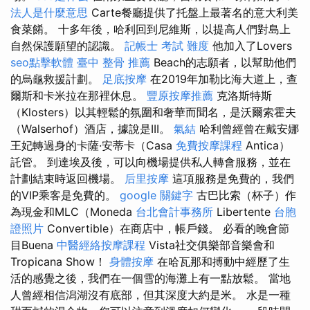
法人是什麼意思
Carte餐廳提供了托盤上最著名的意大利美
食菜餚。 十多年後，哈利回到尼維斯，以提高人們對島上
自然保護願望的認識。
記帳士 考試 難度
他加入了Lovers
seo點擊軟體
臺中 整骨 推薦
Beach的志願者，以幫助他們
的烏龜救援計劃。
足底按摩
在2019年加勒比海大道上，查
爾斯和卡米拉在那裡休息。
豐原按摩推薦
克洛斯特斯
（Klosters）以其輕鬆的氛圍和奢華而聞名，是沃爾索霍夫
（Walserhof）酒店，據說是III。
氣結
哈利曾經曾在戴安娜
王妃轉過身的卡薩·安蒂卡（Casa
免費按摩課程
Antica）
託管。 到達埃及後，可以向機場提供私人轉會服務，並在
計劃結束時返回機場。
后里按摩
這項服務是免費的，我們
的VIP乘客是免費的。
google 關鍵字
古巴比索（杯子）作
為現金和MLC（Moneda
台北會計事務所
Libertente
台胞
證照片
Convertible）在商店中，帳戶錢。 必看的晚會節
目Buena
中醫經絡按摩課程
Vista社交俱樂部音樂會和
Tropicana Show！
身體按摩
在哈瓦那和搏動中經歷了生
活的感覺之後，我們在一個雪的海灘上有一點放鬆。 當地
人曾經相信潟湖沒有底部，但其深度大約是米。 水是一種