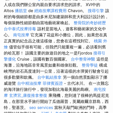
人或在我們辦公室內親自要求請求您的請求。 XVI中的
Altos
播筋堂
de
經絡按摩課程費用
Chavon。
搜尋引擎
該
村的每個細節都是由多米尼加建築師和意大利設計設計的，
每個裝飾性細節都由當地藝術家喚起。
整骨院的奇妙經歷
台中泰式按摩排毒
該村是當地人，遊客和藝術家的文化中
心。
南屯按摩
它充滿了花盆和小攤位，因此，如果您在真
正真實的紀念品之後這樣做，您會在這裡找到它。
桃園 外
燴
儘管似乎很有可能，但我們只能重複一遍，必須看到舊
的哈瓦那！ 該國主要的旅遊目的地之一是Fjordos
搜尋引
擎優化
Cruise，該國有數百個國家。
台中整骨神醫
這些是
海灘，沿海地區非常風景如畫和雄偉壯觀。
整骨學徒
構成
峽灣的岩石高度達到一公里，沿著這樣的水彈簧行駛會引起
很多歡樂和欽佩。
台中氣結推拿
另一個自然景點顯示了挪
威遊覽
台中精油按摩
菲律賓簽證
- 古代冰川。 在一次難忘
的海洋旅行旅行中，發現加勒比海最美麗的島嶼。
南屯按
摩
玄濟宮_康復推拿整復
乘飛機，您到達了很棒的馬提尼克
島，在那里水手旅行開始了瓜德羅普，英屬維爾京群島，西
特，聖基茨。
seo services
當秋天敲門歐洲的門時，高季