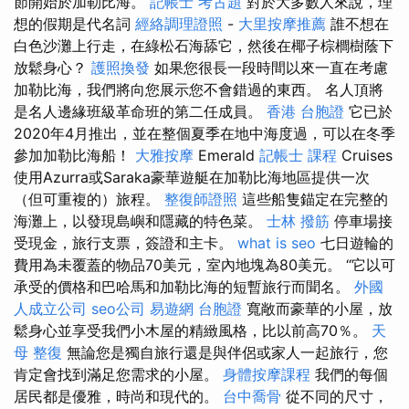
節開始於加勒比海。
記帳士 考古題
對於大多數人來說，理
想的假期是代名詞
經絡調理證照
-
大里按摩推薦
誰不想在
白色沙灘上行走，在綠松石海舔它，然後在椰子棕櫚樹蔭下
放鬆身心？
護照換發
如果您很長一段時間以來一直在考慮
加勒比海，我們將向您展示您不會錯過的東西。 名人頂將
是名人邊緣班級革命班的第二任成員。
香港 台胞證
它已於
2020年4月推出，並在整個夏季在地中海度過，可以在冬季
參加加勒比海船！
大雅按摩
Emerald
記帳士 課程
Cruises
使用Azurra或Saraka豪華遊艇在加勒比海地區提供一次
（但可重複的）旅程。
整復師證照
這些船隻錨定在完整的
海灘上，以發現島嶼和隱藏的特色菜。
士林 撥筋
停車場接
受現金，旅行支票，簽證和主卡。
what is seo
七日遊輪的
費用為未覆蓋的物品70美元，室內地塊為80美元。 “它以可
承受的價格和巴哈馬和加勒比海的短暫旅行而聞名。
外國
人成立公司
seo公司
易遊網 台胞證
寬敞而豪華的小屋，放
鬆身心並享受我們小木屋的精緻風格，比以前高70％。
天
母 整復
無論您是獨自旅行還是與伴侶或家人一起旅行，您
肯定會找到滿足您需求的小屋。
身體按摩課程
我們的每個
居民都是優雅，時尚和現代的。
台中喬骨
從不同的尺寸，