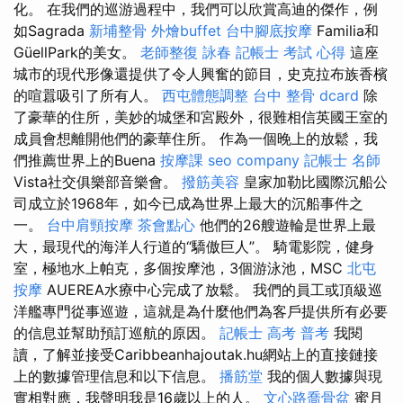
化。 在我們的巡游過程中，我們可以欣賞高迪的傑作，例
如Sagrada
新埔整骨
外燴buffet
台中腳底按摩
Familia和
GüellPark的美女。
老師整復 詠春
記帳士 考試 心得
這座
城市的現代形像還提供了令人興奮的節目，史克拉布族香檳
的喧囂吸引了所有人。
西屯體態調整
台中 整骨 dcard
除
了豪華的住所，美妙的城堡和宮殿外，很難相信英國王室的
成員會想離開他們的豪華住所。 作為一個晚上的放鬆，我
們推薦世界上的Buena
按摩課
seo company
記帳士 名師
Vista社交俱樂部音樂會。
撥筋美容
皇家加勒比國際沉船公
司成立於1968年，如今已成為世界上最大的沉船事件之
一。
台中肩頸按摩
茶會點心
他們的26艘遊輪是世界上最
大，最現代的海洋人行道的“驕傲巨人”。 騎電影院，健身
室，極地水上帕克，多個按摩池，3個游泳池，MSC
北屯
按摩
AUEREA水療中心完成了放鬆。 我們的員工或頂級巡
洋艦專門從事巡遊，這就是為什麼他們為客戶提供所有必要
的信息並幫助預訂巡航的原因。
記帳士 高考 普考
我閱
讀，了解並接受Caribbeanhajoutak.hu網站上的直接鏈接
上的數據管理信息和以下信息。
播筋堂
我的個人數據與現
實相對應，我聲明我是16歲以上的人。
文心路喬骨盆
蜜月