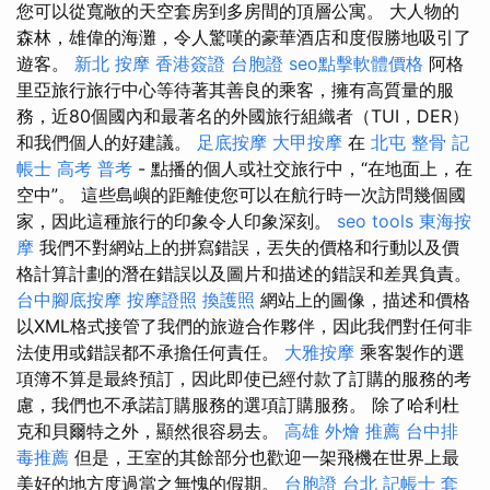
您可以從寬敞的天空套房到多房間的頂層公寓。 大人物的
森林，雄偉的海灘，令人驚嘆的豪華酒店和度假勝地吸引了
遊客。
新北 按摩
香港簽證 台胞證
seo點擊軟體價格
阿格
里亞旅行旅行中心等待著其善良的乘客，擁有高質量的服
務，近80個國內和最著名的外國旅行組織者（TUI，DER）
和我們個人的好建議。
足底按摩
大甲按摩
在
北屯 整骨
記
帳士 高考 普考
- 點播的個人或社交旅行中，“在地面上，在
空中”。 這些島嶼的距離使您可以在航行時一次訪問幾個國
家，因此這種旅行的印象令人印象深刻。
seo tools
東海按
摩
我們不對網站上的拼寫錯誤，丟失的價格和行動以及價
格計算計劃的潛在錯誤以及圖片和描述的錯誤和差異負責。
台中腳底按摩
按摩證照
換護照
網站上的圖像，描述和價格
以XML格式接管了我們的旅遊合作夥伴，因此我們對任何非
法使用或錯誤都不承擔任何責任。
大雅按摩
乘客製作的選
項簿不算是最終預訂，因此即使已經付款了訂購的服務的考
慮，我們也不承諾訂購服務的選項訂購服務。 除了哈利杜
克和貝爾特之外，顯然很容易去。
高雄 外燴 推薦
台中排
毒推薦
但是，王室的其餘部分也歡迎一架飛機在世界上最
美好的地方度過當之無愧的假期。
台胞證 台北
記帳士 套