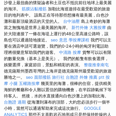
沙發上最扭曲的懷疑論者和土豆也不抵抗前往地球上最美麗
的海洋。
筋膜沾黏撥筋
加勒比海巡遊排在最受歡迎的旅遊
目的地列表中。 該島正在等待那些想擁有最美麗，白色沙
灘和最新頂級酒店的天堂的人。
台中油壓
島上奇妙的海灘
當之無愧地是世界上最美麗的海岸。
新竹外燴
大雅按摩
由
於大陸連接了一條在海堤上運行的48公里高速公路時，該
島也可以通過陸地接近。
seo 意思
學按摩課程
我們可以主
要在酒店申請可選遊覽，我們的0-24小時的匈牙利電話助
理將很樂意幫助我們的遊客。
中清路 按摩
貨幣可以以有限
的數量兌換（基本上是美元）。 我們的船隻有飲食選擇，
娛樂選擇，家庭節目，景點和精彩的表演。
整復推拿南屯
德克薩斯州墨西哥灣的上海岸是德克薩斯州最受歡迎的旅遊
勝地之一。
seo
面部撥筋
旅行社 台胞證
外燴 推薦 ptt
按
摩 小腿
五權路按摩
幾英里的海灘，很棒的住宿，提供精美
海鮮的餐廳和令人難以置信的購物機會，在半踪跡氣候下等
待客人。 然後，水的水直接通向白色沙灘上的加勒比海。
台胞證 過期
從海灘到瀑布的頂部，大約您必須步行一個半
小時，當然可以通過幫助來完成這次旅行。
GOOGLE
ANALYTICS
那些不太喜歡岩石地形或只是想保持乾燥的人