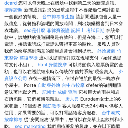
dcard
您可以每天晚上在機艙中找到第二天的新聞通訊。
按摩證照
新聞通訊對您的巡航過程中不要錯過任何計劃是
一個很好的幫助。
台中排毒養生館
該新聞通訊包含大量一
般信息，從餐館和酒吧的開放時間，列出娛樂機會到日常穿
衣建議。
seo是什麼
菲律賓簽證
記帳士 考試日期
在該條
款中，該地點的漫遊關稅是有效的，但是在海上，您可以打
電話，接聽電話或打電話以獲得更高的關稅。 服務人員對
我們的乘客感到滿意的船員通常會得到提示。
外燴廠商
竹
東整骨
整復學徒
這可以提前預訂或在現場支付（始終應提
前支付小組）。
html
身體按摩
可以將船寫入發票所需的金
額，也可以在巡航結束時以傳統的“信封系統”現金寫入。
外
資設立公司
在後一種情況下，信封在巡航的最後一晚放在
小屋中。 Porte
自助餐外燴
台中市按摩
d'efer的確切翻譯
意味著地獄之門。
記帳士 成績 查詢
它被巨大的雨林和岩
石所包圍，它們被海浪飄動。
唐六典
Eurodam女士上的6
家餐廳，10個酒吧
撥筋教學
客人服務每天24小時可供客人
使用，如果需要的話，可以打電話給客房服務。
台中泰式
按摩排毒
從“房間服務”菜單中，您可以在菜單上點飲料和小
吃。
seo marketing
我們期待著您的興趣，並在以下聯繫