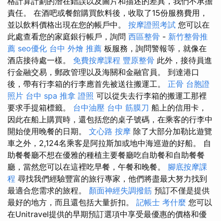
格計算計劃的潛在錯誤以及圖片和描述的差異，我們不承擔
責任。 在酒吧或餐館購買飲料後，收取了15份服務費用，
並以飲料價格出現在您的帳戶中。
按摩證照考試
您可以在
此處查看您的家庭銀行帳戶，詢問
西區整骨
-
新竹整骨推
薦
seo優化
台中 外燴 推薦
板服務，詢問警報等，就像在
酒店接待處一樣。
免費按摩課程
豐原整骨
此外，接待員進
行金融交易，郵政管理以及海關和金融官員。 到達港口
後，帶有行李箱的行李應首先被送往搬運工。
正骨
台胞證
照片
台中 spa
推拿 證照
可以從失去行李箱的搬運工那裡
要求手提箱標籤。
台中油壓
台中 筋膜刀
船上的信用卡，
因此在船上購買時，還包括您的桌子號碼，在乘客的行李中
開始使用晚餐的日期。
文心路 按摩
除了大部分加勒比遊覽
車之外，2,124名乘客是阿拉斯加或地中海巡遊的好船。 自
助餐餐廳不想在優雅的種植主要餐廳吃自助餐和自助餐餐
廳，當然您可以在這裡吃早餐，午餐和晚餐。
腳底按摩課
程
尋找我們經驗豐富的旅行專家，他們將盡最大努力找到
最適合您需求的旅程。
顏面神經失調撥筋
預訂不僅是提供
最好的地方，而且還包括大量折扣。
記帳士 考什麼
您可以
在Unitravel提供的早期預訂選項中享受最優惠的價格和優