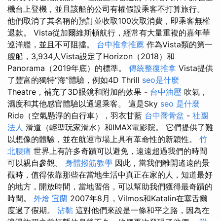
機台上登機，並且該船的公司有權假設乘客不打算旅行。
他們取消了其名稱的預訂並收取100次取消費，即乘客無權
退款。 Vista從加爾維斯頓航行，經常有大量重複的嘉年華
巡洋艦，並且不可阻擋。
台中推拿推薦
作為Vista類的第一
艘船，3,934人Vista設定了Horizo​​n（2018）和
Panorama（2019年底）的標準。
傳統整復推拿
Vista提供
了豐富的獨特“海”體驗，例如4D Thrill
seo是什麼
Theatre，補充了3D眼鏡和附加的效果 -
台中油壓
吹氣，
濕度和其他感官體驗以通過乘客。 這是Sky
seo 是什麼
Ride（空氣懸浮的自行車），羽衣甘藍
台中喬骨盆
-
社團
法人
滑道（輕型玩家滑水）和IMAX電影院。 它們提供了難
以想像的體驗，並在航運市場上具有革命性的新穎性。
竹
北腰痛
世界上有許多奇蹟可以避免，遠遠超過我們的時間
可以親自參觀。
身體撥筋教學
因此，當我們離開遙遠的景
觀時，值得依靠那些在當地生活中真正在家的人，知道最好
的地方，開放時間，當地習俗，可以幫助我們獲得最奇蹟的
時間。
外燴 宜蘭
2007年8月，Vilmos和Katalin在塞舌爾
度過了假期。
沾黏
這對他們來說是一條和平之路，因為在