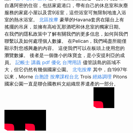
自邁阿密的住宿，包括家庭港口，帶有自己的休息室和灰塵
服務的家庭小屋以及雲9浴室，這些浴室可無限制地進入浴
室的熱水浴室。
北區按摩
豪華的Havana套房在陽台上有
搖擺的吊床，並擁有高哈瓦那酒吧和休息室的獨家日期。
在我們的隱私政策中了解有關我們的更多信息，如何與我們
聯繫以及如何處理個人數據。 在Pelican，我們竭盡所能僅
顯示對您感興趣的內容。 這使我們可以在板頭上使用您的
瀏覽數據。 後者是一個微小的珠寶盒，是小安提利亞的成
員。
記帳士 講義 pdf
優化 台灣用語
儘管該島的區域不
大，但它仍然有幾個國家公園。
北屯按摩
其中，自1997年
以來，Morne
台胞證
按摩課程台北
Trois
經絡調理
Pitons
國家公園一直是聯合國教科文組織世界遺產的一部分。