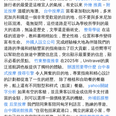
旅行者的最愛是這種宜人的氣候，有史以來
外燴 推薦
-
附
近按摩
溫暖的海灘。
台中按摩店
當看著加勒比海時，多米
尼加共和國是一個非常受歡迎的目的地，但不要與多米尼加
社區混淆。 毫無疑問，這些道路是可以為學校所學到的最
大的道路，無論是歷史，文學還是藝術史。
整骨學徒
在這
樣的巡遊中，教科書栩栩如生，歷史性格，位置和事件變得
富有生命。
外國人設立公司
完成經驗極大地為伴隨我們的
道路的準備和經驗豐富的指南做出了巨大貢獻，這些嚮導可
以幫助您在旅途中瀏覽信息流，突出顯示最重要的信息，顯
示必看的景點。
竹東整復推拿
在2025年，Unitravel的廣
泛巡航調色板提供了獨特的體驗。
辦護照要帶什麼
台中泰
式按摩
搜尋引擎
令人興奮的目的地，專業指南和精心設計
的計劃都促進了一生的經歷。 除了種植和自助餐的餐廳
外，船上還有不同類型和样式（點菜）餐廳。
yahoo關鍵
字分析
如果有空的客艙，並且乘客以現金或信用卡支付適
當的金額，則可以選擇一個價格更高的機艙。
外埔筋膜整
復
后里按摩
我們陪同乘客陪同匈牙利語言，熟練的導遊。
台中國術館推薦
“住宿包括家庭港口，獨立的家庭小屋，帶