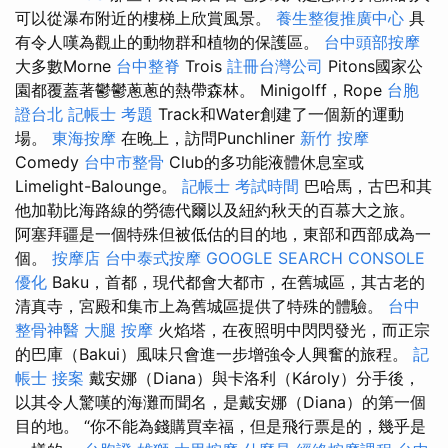
可以從瀑布附近的樓梯上欣賞風景。
養生整復推廣中心
具
有令人嘆為觀止的動物群和植物的保護區。
台中頭部按摩
大多數Morne
台中整脊
Trois
註冊台灣公司
Pitons國家公
園都覆蓋著鬱鬱蔥蔥的熱帶森林。 Minigolff，Rope
台胞
證台北
記帳士 考題
Track和Water創建了一個新的運動
場。
東海按摩
在晚上，訪問Punchliner
新竹 按摩
Comedy
台中市整骨
Club的多功能液體休息室或
Limelight-Balounge。
記帳士 考試時間
巴哈馬，古巴和其
他加勒比海路線的勞德代爾以及紐約秋天的百慕大之旅。
阿塞拜疆是一個特殊但被低估的目的地，東部和西部成為一
個。
按摩店
台中泰式按摩
GOOGLE SEARCH CONSOLE
優化
Baku，首都，現代都會大都市，在舊城區，其古老的
清真寺，宮殿和集市上為舊城區提供了特殊的體驗。
台中
整骨神醫
大腿 按摩
火焰塔，在夜照明中閃閃發光，而正宗
的巴庫（Bakui）風味只會進一步增強令人興奮的旅程。
記
帳士 接案
戴安娜（Diana）與卡洛利（Károly）分手後，
以其令人驚嘆的海灘而聞名，是戴安娜（Diana）的第一個
目的地。 “你不能為錢購買幸福，但是飛行票是的，幾乎是