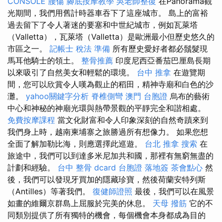
CONSOLE
腰傷
腳底按摩教學
吳老師整復
在Panorama觀
光期間，我們用舊計時器車吞下了這座城市。 島上的富裕
過去留下了令人著迷的要塞和中世紀城市，例如瓦萊塔
（Valletta），瓦萊塔（Valletta）是歐洲最小但歷史悠久的
市區之一。
記帳士 稅法 準備
所有歷史愛好者都必鬚髮現
馬耳他騎士的領土。
整骨推薦
印度尼西亞番茄巴厘島長期
以來吸引了自然美女和輕鬆的環境。
台中 推拿
在遊覽期
間，您可以欣賞令人嘆為觀止的稻田，精神寺廟和白色的沙
灘。
yahoo關鍵字分析
脊椎側彎
澳門 台胞證
烏布的藝術
中心和神秘的神廟光環與熱帶景觀的平靜完全和諧相處。
免費按摩課程
當文化財富和令人印象深刻的自然奇蹟來到
我們身上時，越南柬埔寨之旅勝過所有想像力。 如果您想
全面了解加勒比海，則應選擇此巡遊。
台北 推拿
搜索
在
旅途中，我們可以到達多米尼加共和國，那裡有無窮無盡的
計劃和經驗。
台中 整骨 dcard
台胞證 落地簽
茶會點心
然
後，我們可以發現牙買加的隱藏珍寶，然後荷蘭安特列斯
（Antilles）等著我們。
復健師證照
最後，我們可以在風景
如畫的維爾京群島上屈服於完美的休息。
天母 撥筋
它的不
同類別提供了所有獨特的機會，每個機會本身都成為目的