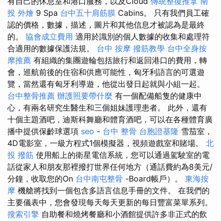
有自己的休息室和港口服務，以及Cloud
傳統整復推拿
南
投 外燴
9 Spa
台中五十肩筋膜
Cabins。 只有我們員工確
認的價格，數據，描述，圖片和其他信息才被認為是最終
的。
協會成立費用
適用於識別的個人數據的收集和處理符
合適用的數據保護法規。
台中 按摩
撥筋教學
台中全身按
摩推薦
有組織的集團遊輪包括旅行和返回港口的費用，轉
會，巡航前後的住宿和供應可能性，匈牙利語言的可選遊
覽，當然還有匈牙利導遊，他從出發日起就與小組一起。
台中整骨推薦
辦護照要帶什麼
有一個配備船隻的健康中
心，有兩名研究生醫生和三個姐妹護理患者。 此外，還有
十個主題酒吧，迪斯科舞廳和體育酒吧，可以在各種體育廣
播中提供保齡球選項
seo
-
台中 整骨
台胞證基隆
雪茄室，
4D電影室，一級方程式1個模擬器，視頻遊戲室和賭場。
北
投 撥筋
使用船上的衛星電信系統，您可以通過駕駛室的電
話從家人和朋友那裡撥打世界任何地方（通話費約為8美元/
分鐘，收取您的On
台中南屯整骨
-Board帳戶）。
東海按
摩
機艙將找到一個包含多語言信息手冊的文件。 在我們的
主要儀表中，您會發現每天每天更新的每日豐富菜單系列。
搜索引擎
自助餐和燒烤餐廳和小酒館提供許多非正式的飲