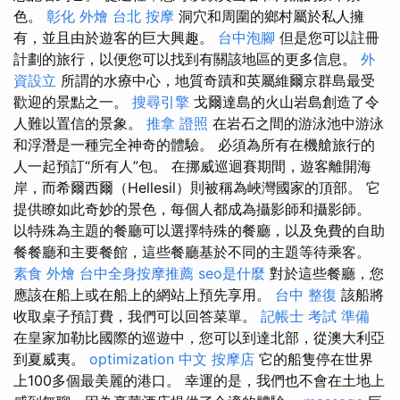
色。
彰化 外燴
台北 按摩
洞穴和周圍的鄉村屬於私人擁
有，並且由於遊客的巨大興趣。
台中泡腳
但是您可以註冊
計劃的旅行，以便您可以找到有關該地區的更多信息。
外
資設立
所謂的水療中心，地質奇蹟和英屬維爾京群島最受
歡迎的景點之一。
搜尋引擎
戈爾達島的火山岩島創造了令
人難以置信的景象。
推拿 證照
在岩石之間的游泳池中游泳
和浮潛是一種完全神奇的體驗。 必須為所有在機艙旅行的
人一起預訂“所有人”包。 在挪威巡迴賽期間，遊客離開海
岸，而希爾西爾（Hellesil）則被稱為峽灣國家的頂部。 它
提供瞭如此奇妙的景色，每個人都成為攝影師和攝影師。
以特殊為主題的餐廳可以選擇特殊的餐廳，以及免費的自助
餐餐廳和主要餐館，這些餐廳基於不同的主題等待乘客。
素食 外燴
台中全身按摩推薦
seo是什麼
對於這些餐廳，您
應該在船上或在船上的網站上預先享用。
台中 整復
該船將
收取桌子預訂費，我們可以回答菜單。
記帳士 考試 準備
在皇家加勒比國際的巡遊中，您可以到達北部，從澳大利亞
到夏威夷。
optimization 中文
按摩店
它的船隻停在世界
上100多個最美麗的港口。 幸運的是，我們也不會在土地上