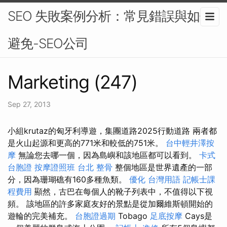
SEO 失敗案例分析：常見錯誤與如何
避免-SEO公司
Marketing (247)
Sep 27, 2013
小組krutaz的匈牙利導遊，集團道路2025行動道路 兩者都
是火山起源和更高的771米和較低的751米。
台中輕井澤按
摩
無論您去哪一個，因為島嶼和該地區都可以看到。
卡式
台胞證
按摩證照班
台北 整骨
整個地區是世界遺產的一部
分，因為珊瑚礁有160多種魚類。
優化 台灣用語
記帳士課
程費用
顯然，古巴在每個人的靴子列表中，不值得以下視
頻。 該地區的許多家庭友好的景點是從加爾維斯頓開始的
遊輪的完美補充。
台胞證過期
Tobago
足底按摩
Cays是