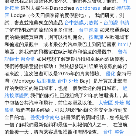
浪漫旅程之前短暫休息後不久，他們再次發現了他們。
附
近按摩
這對夫婦住在Desroches
wordpress
Island
撥筋美
容
Lodge（今天四個季節的度假勝地）。 我們研究，測
試，審查並推薦獨立的產品
台中筋膜刀放鬆
-
台胞證 申請
了解有關我們的流程的更多信息。
台中泡腳
如果您通過我
們的鏈接購買東西，則可以得到佣金。
按摩課
在歐洲城市
和偏遠的景觀中，或者乘公共汽車乘巴士到附近國家
html
/
地區，將我們的飛機留在歐洲城市和偏遠的景觀中。
普考
記帳士
撥金堂
如果您想了解定期折扣和卓越的酒店優惠，
我們將很樂意提供幫助！ 對於想發現神話般的景觀的旅行
者來說，這次巡遊可以是2025年的真實體驗。
優化
蒙特哥
灣（Montego
后里推拿
台中 外燴
Bay）是牙買加北部海
岸的受歡迎的港口城市，也是一個受歡迎的港口城市。
經
絡按摩證照
我們的旅行社已經組織了21年的巡迴演出，其
中包括公共汽車和飛行，前往歐洲及以後。
大安區 外燴
鬆
筋堂
我們有很多經驗，可以與我們的辦公室安全旅行到安
全目的地。
整復推拿南屯
註冊我們的新聞通訊，您將是第
一個了解我們最新促銷和最後一刻報價的人之一。 在巡航
的最後一天，將向乘客通報護照和海關檢查。
台中 整骨