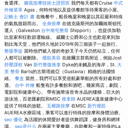
食選擇。
腳底按摩技術士證照班
我們每天都有Cruise
中式
外燴菜單
Agss，何時何地以及提供餐館等待乘客的小屋。
記帳士 會計 書
在晚餐中，船長晚宴和晚宴以其莊嚴和特殊
的氣氛脫穎而出。
全身按摩
在德克薩斯州的加爾維斯頓托
運人（Galveston
台中南屯整骨
Shipport），也提供加勒
比皇家和狂歡節運輸線。 威爾士公爵和公主也歡迎來到加
勒比海天堂，他們持久地於2019年與三個孩子一起旅行。
整復學徒
當時他們被入侵的奇妙叉子今天仍然站立，任何
人都可以被刪除。
撥筋美容
在維爾京群島附近，例如Jost
舒壓課程
Van
新竹整復推拿
Dyke的未觸及的海岸，St.
大
里 整骨
Barts的古斯塔維亞（Gustavia）精緻的法國情
緒。
餐盒
當然，我們可以享受巡航豪華船的所有好處和舒
適。
台中 外燴
船隻有許多餐館和酒吧，幾家商店，劇院，
電影院和健康中心。 帶有施華洛世奇水晶的樓梯，巨大的
游泳池，百老匯劇院和MSC
推拿師
AUEREA溫泉健康中心
提供了特殊的放鬆。
五權路按摩
在MSC
新竹撥筋
AUEREA水療區域，乘客可以進行特殊的按摩和身體治療。
seo 優化
為活躍的休閒愛好者提供舞蹈課，健身房和網球
場。
seo是什么
在兩家主要餐廳，自助餐和一家特殊的La