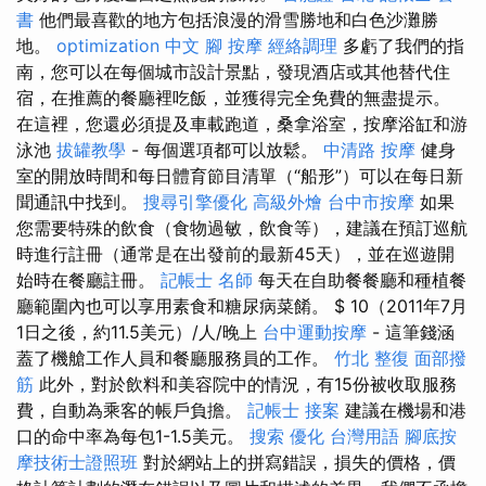
書
他們最喜歡的地方包括浪漫的滑雪勝地和白色沙灘勝
地。
optimization 中文
腳 按摩
經絡調理
多虧了我們的指
南，您可以在每個城市設計景點，發現酒店或其他替代住
宿，在推薦的餐廳裡吃飯，並獲得完全免費的無盡提示。
在這裡，您還必須提及車載跑道，桑拿浴室，按摩浴缸和游
泳池
拔罐教學
- 每個選項都可以放鬆。
中清路 按摩
健身
室的開放時間和每日體育節目清單（“船形”）可以在每日新
聞通訊中找到。
搜尋引擎優化
高級外燴
台中市按摩
如果
您需要特殊的飲食（食物過敏，飲食等），建議在預訂巡航
時進行註冊（通常是在出發前的最新45天），並在巡遊開
始時在餐廳註冊。
記帳士 名師
每天在自助餐餐廳和種植餐
廳範圍內也可以享用素食和糖尿病菜餚。 $ 10（2011年7月
1日之後，約11.5美元）/人/晚上
台中運動按摩
- 這筆錢涵
蓋了機艙工作人員和餐廳服務員的工作。
竹北 整復
面部撥
筋
此外，對於飲料和美容院中的情況，有15份被收取服務
費，自動為乘客的帳戶負擔。
記帳士 接案
建議在機場和港
口的命中率為每包1-1.5美元。
搜索
優化 台灣用語
腳底按
摩技術士證照班
對於網站上的拼寫錯誤，損失的價格，價