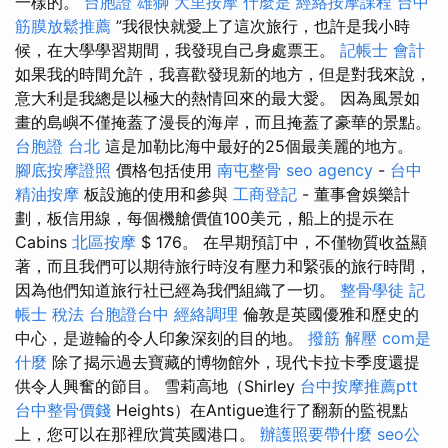
一樣的。
台胞證 雄獅
大里按摩
什麼是
經絡按摩課程
台中
筋膜放鬆推薦
”我很快就愛上了這次旅行，也許是我小時
候，在大學學習期間，我發現自己身處票王。
記帳士 會計
如果我的時間允許，我喜歡發現新的地方，但是對我來說，
意大利是我總是以極大的熱情回來的最大愛。 因為風景如
畫的島嶼不僅掩蓋了漫長的海岸，而且掩蓋了豪華的景點。
台胞證 台北
這是加勒比海中最好的25個最美麗的地方。
腳底按摩證照
價格包括使用
南屯整骨
seo agency
-
台中
精油按摩
板設施的使用和參與
工商登記
- 董事會娛樂計
劃，板信用線，每個機艙價值100美元，船上的提示在
Cabins
北區按摩
$ 176。 在早期預訂中，不僅物質收益顯
著，而且我們可以期待旅行時沒有壓力和緊張的旅行時間，
因為他們知道旅行社已經為我們組織了一切。
整骨學徒
記
帳士 稅法
台胞證台中
經絡調理
倫敦是英國優雅和歷史的
中心，是遊輪的令人印象深刻的目的地。
撥筋 解壓
com是
什麼
除了揭示過去寶藏的博物館外，現代卡拉卡季度還提
供令人興奮的節目。 雪莉高地（Shirley
台中按摩推薦ptt
台中整骨價錢
Heights）在Antigue進行了翻新的監視點
上，您可以在那裡欣賞英國港口。
辦護照要帶什麼
seo公