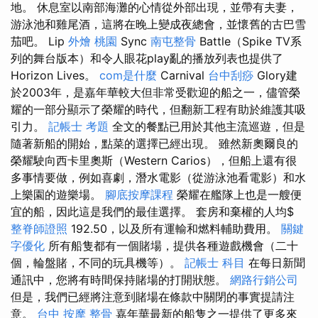
地。 休息室以南部海灘的心情從外部出現，並帶有夫妻，
游泳池和雞尾酒，這將在晚上變成夜總會，並懷舊的古巴雪
茄吧。 Lip
外燴 桃園
Sync
南屯整骨
Battle（Spike TV系
列的舞台版本）和令人眼花play亂的播放列表也提供了
Horizo​​n Lives。
com是什麼
Carnival
台中刮痧
Glory建
於2003年，是嘉年華較大但非常受歡迎的船之一，儘管榮
耀的一部分顯示了榮耀的時代，但翻新工程有助於維護其吸
引力。
記帳士 考題
全文的餐點已用於其他主流巡遊，但是
隨著新船的開始，點菜的選擇已經出現。 雖然新奧爾良的
榮耀駛向西卡里奧斯（Western Carios），但船上還有很
多事情要做，例如喜劇，潛水電影（從游泳池看電影）和水
上樂園的遊樂場。
腳底按摩課程
榮耀在艦隊上也是一艘便
宜的船，因此這是我們的最佳選擇。 套房和棄權的人均$
整脊師證照
192.50，以及所有運輸和燃料輔助費用。
關鍵
字優化
所有船隻都有一個賭場，提供各種遊戲機會（二十
個，輪盤賭，不同的玩具機等）。
記帳士 科目
在每日新聞
通訊中，您將有時間保持賭場的打開狀態。
網路行銷公司
但是，我們已經將注意到賭場在條款中關閉的事實提請注
意。
台中 按摩 整骨
嘉年華最新的船隻之一提供了更多來