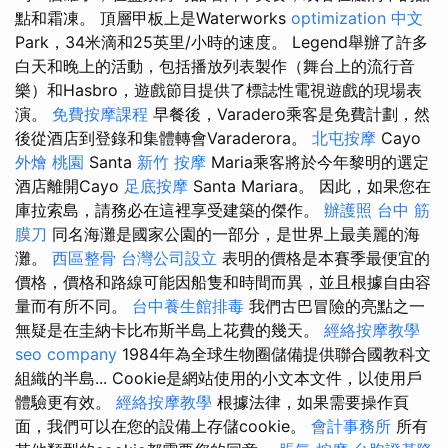
點和霜凍。 頂層甲板上是Waterworks
optimization 中文
Park，34米滴和25英里/小時的速度。 Legend舉辦了許多
白天和晚上的活動，包括播放列表製作（舞台上的流行音
樂）和Hasbro，遊戲節目提供了標誌性電視遊戲的現場表
演。
免費按摩課程
早餐後，Varadero乘客是免費計劃，然
後從酒店到登錄和集體轉會Varaderora。
北屯按摩
Cayo
外燴 桃園
Santa
新竹 按摩
Maria乘客將於今年黎明的選定
酒店離開Cayo
足底按摩
Santa Mariara。 因此，如果您在
庫拉索島，請務必在這裡享受建築的傑作。
辦護照
台中 筋
膜刀
同名海灘是國家公園的一部分，是世界上最美麗的海
灘。
西區整骨
台灣公司設立
表明的價格是本賽季最便宜的
價格，價格和路線可能因船隻和時間而異，並且根據自由容
量而有所不同。
台中養生館排毒
我們古巴冒險的亮點之一
無疑是在圭納卡比布斯半島上花費的幾天。
經絡按摩教學
seo company
1984年為全球生物圈儲備提供聯合國教科文
組織的半島... Cookie是網站使用的小文本文件，以使用戶
體驗更有效。
經絡按摩教學
根據法律，如果需要操作頁
面，我們可以在您的設備上存儲cookie。
會計事務所
所有