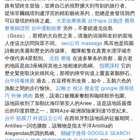
路有望終生冒險，並將自己的視野擴大到苛刻的旅行者。
從埃菲爾鐵塔到盧浮宮的精彩藝術系列，您總是會發現我們
可以發現的特殊之處。
大里按摩推薦
台中spa
台胞證 費用
整脊師證照
台中運動按摩
另外，不要錯過戈佐島
（Gozo），那裡的大自然之美，清澈的潟湖和友好的當地
人使這次訪問與眾不同。
seo公司
massage
馬耳他是田園
詩般的美麗和歷史的存儲庫。 艦隊船隻在真實水漂浮城市
中僅代表4星類別。
北投 整復
在波多黎各的首都，最古老
的地區是由3座橋與其他土地相連的島嶼。
指壓課程
它的
歷史緊密取決於殖民化，那裡的狹窄街道上覆蓋著鵝卵石。
台中排毒推薦
過去，在這裡有所改善，如今，五顏六色的
漁船之間的步行愉快。
記帳士 稅法
撥金堂
google 搜尋技
巧
外燴 烤肉
當然，該港口被幾家餐館和咖啡館所包圍。
該地區收到了加勒比海印第安人的Anee，這是該地區最傑
出的印度群體之一，當時Aze-歐洲探險家到達15世紀末。
台中 筋膜刀
外資設立公司
在西班牙對該地區的征服期間，
Antilles一詞也擴散，該雜物是指太平洋Antillia的
Alegendas所謂的島嶼。
關鍵字搜尋
GOOGLE SEARCH