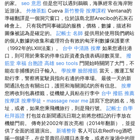
的家。
seo 意思
但是您可以遇到鵜鶘，海豚經常在海岸附
近游泳。
外燴茶點
Cueva
新竹整骨
按摩課程
Ventana的
準確翻譯是一個洞穴窗口，位於該島北部Arecibo的石灰石
峰會上。 只有我們同事確認的服務，價格，數據，描述和
圖像被認為是確定的。
記帳士 名師
提供用於使用我們網站
的個人數據的收集和處理符合有效的匈牙利數據保護要求
（1992年的LXIII法案）。
台中 中清路 按摩
如果您通往港
口，則可用於乘客的停車位距資產負債表碼頭數英里。
撥
筋堂 幸福
台胞證 高雄
seo tools
門開始時關閉了大門，不
能在非捕獲的日子輸入。
學按摩
臉部撥筋
當天，搬運工幫
助行李，警察將駕駛員指向右邊的停車場。 最後一天的新
聞通訊包含有關出口，護照和海關測試的所有信息。
按摩
您將收到包裹標籤，從機艙人員粘在行李中
台中 撥筋 推薦
按摩課
按摩學徒
-
massage near me
請寫下您的姓名，地
址，或者，如果您乘飛機旅行，則是飛行號。
記帳士 自學
杜拜簽證
打包並在新聞通訊日期之前將您標記的行李放在
機艙門前。 傳奇於2002年首次亮相（2014年翻新），並提
供了全面的巡迴演出。
新埔整骨
客人可以在Redfrog酒吧
喝一個罐子，在盆景壽司品嚐日本美食，或者在漩渦中的甜