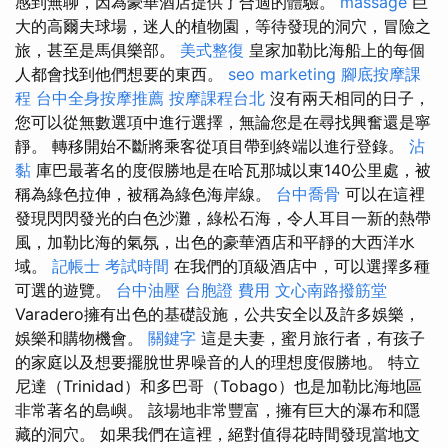
感到無聊，因為豪華酒店提供了合適的體驗。
massage
巨
大的高爾夫球場，迷人的植物園，等待發現的洞穴，冒險之
旅，甚至是馬俱樂部。
美式整復
皇家加勒比海船上的每個
人都會找到他們想要的東西。
seo marketing
腳底按摩課
程
台中全身按摩推薦
按摩課程台北
沒有兩天相同的日子，
您可以從無數選項中進行選擇，無論您是在尋找興奮還是寧
靜。 轉移開始不斷將乘客從項目帶到終端以進行登錄。
沾
黏
庫巴最著名的度假勝地是在哈瓦那城以東140公里處，被
稱為綠色拉伸，被稱為綠色海岸線。
台中喬骨
可以在這裡
發現閃閃發光的白色沙灘，綠松石海，令人耳目一新的熱帶
風，加勒比海的氣氛，出色的豪華酒店和平靜的大西洋水
域。
記帳士 考試時間
在我們的頂級酒店中，可以選擇多種
可選的遊覽。
台中油壓
台胞證 費用
文心南路撥筋堂
Varadero擁有出色的基礎設施，公共安全以及許多娛樂，
娛樂和購物機會。
關鍵字
這是夫妻，蜜月旅行者，有孩子
的家庭以及想要擺脫世界噪音的人的理想度假勝地。 特立
尼達（Trinidad）和多巴哥（Tobago）也是加勒比海地區
非常著名的島嶼。 該場地非常豐富，擁有巨大的瀑布和隱
藏的洞穴。 如果我們在這裡，絕對值得花時間發現當地文