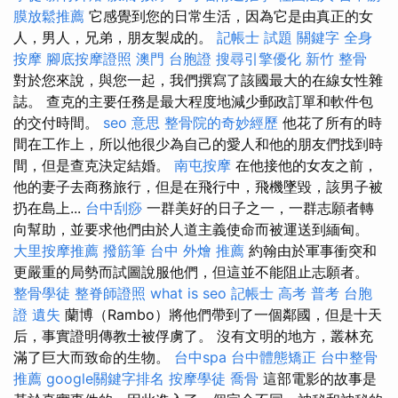
膜放鬆推薦
它感覺到您的日常生活，因為它是由真正的女
人，男人，兄弟，朋友製成的。
記帳士 試題
關鍵字
全身
按摩
腳底按摩證照
澳門 台胞證
搜尋引擎優化
新竹 整骨
對於您來說，與您一起，我們撰寫了該國最大的在線女性雜
誌。 查克的主要任務是最大程度地減少郵政訂單和軟件包
的交付時間。
seo 意思
整骨院的奇妙經歷
他花了所有的時
間在工作上，所以他很少為自己的愛人和他的朋友們找到時
間，但是查克決定結婚。
南屯按摩
在他接他的女友之前，
他的妻子去商務旅行，但是在飛行中，飛機墜毀，該男子被
扔在島上...
台中刮痧
一群美好的日子之一，一群志願者轉
向幫助，並要求他們由於人道主義使命而被運送到緬甸。
大里按摩推薦
撥筋筆
台中 外燴 推薦
約翰由於軍事衝突和
更嚴重的局勢而試圖說服他們，但這並不能阻止志願者。
整骨學徒
整脊師證照
what is seo
記帳士 高考 普考
台胞
證 遺失
蘭博（Rambo）將他們帶到了一個鄰國，但是十天
后，事實證明傳教士被俘虜了。 沒有文明的地方，叢林充
滿了巨大而致命的生物。
台中spa
台中體態矯正
台中整骨
推薦
google關鍵字排名
按摩學徒
喬骨
這部電影的故事是