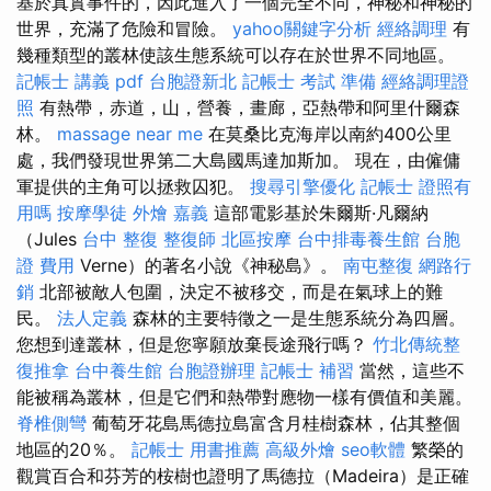
基於真實事件的，因此進入了一個完全不同，神秘和神秘的
世界，充滿了危險和冒險。
yahoo關鍵字分析
經絡調理
有
幾種類型的叢林使該生態系統可以存在於世界不同地區。
記帳士 講義 pdf
台胞證新北
記帳士 考試 準備
經絡調理證
照
有熱帶，赤道，山，營養，畫廊，亞熱帶和阿里什爾森
林。
massage near me
在莫桑比克海岸以南約400公里
處，我們發現世界第二大島國馬達加斯加。 現在，由僱傭
軍提供的主角可以拯救囚犯。
搜尋引擎優化
記帳士 證照有
用嗎
按摩學徒
外燴 嘉義
這部電影基於朱爾斯·凡爾納
（Jules
台中 整復
整復師
北區按摩
台中排毒養生館
台胞
證 費用
Verne）的著名小說《神秘島》。
南屯整復
網路行
銷
北部被敵人包圍，決定不被移交，而是在氣球上的難
民。
法人定義
森林的主要特徵之一是生態系統分為四層。
您想到達叢林，但是您寧願放棄長途飛行嗎？
竹北傳統整
復推拿
台中養生館
台胞證辦理
記帳士 補習
當然，這些不
能被稱為叢林，但是它們和熱帶對應物一樣有價值和美麗。
脊椎側彎
葡萄牙花島馬德拉島富含月桂樹森林，佔其整個
地區的20％。
記帳士 用書推薦
高級外燴
seo軟體
繁榮的
觀賞百合和芬芳的桉樹也證明了馬德拉（Madeira）是正確