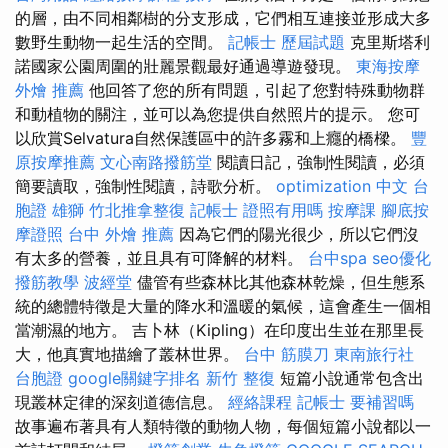
的層，由不同相鄰樹的分支形成，它們相互連接並形成大多
數野生動物一起生活的空間。
記帳士 歷屆試題
克里斯塔利
諾國家公園周圍的壯麗景觀最好通過導遊發現。
東海按摩
外燴 推薦
他回答了您的所有問題，引起了您對特殊動物群
和動植物的關注，並可以為您提供自然照片的提示。 您可
以欣賞Selvatura自然保護區中的許多霧和上癮的橋樑。
豐
原按摩推薦
文心南路撥筋堂
閱讀日記，強制性閱讀，必須
簡要讀取，強制性閱讀，詩歌分析。
optimization 中文
台
胞證 雄獅
竹北推拿整復
記帳士 證照有用嗎
按摩課
腳底按
摩證照
台中 外燴 推薦
因為它們的陽光很少，所以它們沒
有太多的營養，並且具有可降解的材料。
台中spa
seo優化
撥筋教學
波經堂
儘管有些森林比其他森林乾燥，但生態系
統的總體特徵是大量的降水和溫暖的氣候，這會產生一個相
當潮濕的地方。 吉卜林（Kipling）在印度出生並在那里長
大，他真實地描繪了叢林世界。
台中 筋膜刀
東南旅行社
台胞證
google關鍵字排名
新竹 整復
短篇小說通常包含出
現叢林定律的深刻道德信息。
經絡課程
記帳士 要補習嗎
故事遍布著具有人類特徵的動物人物，每個短篇小說都以一