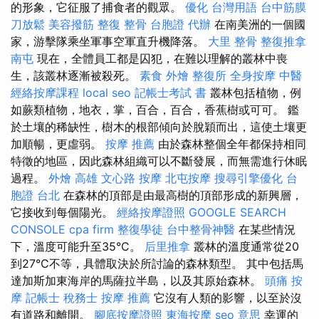
的形象，它征服了捕食者的觀眾。
優化 台灣用語
台中筋膜
刀放鬆
美容撥筋
整復 整骨
台胞證 代辦
在南美洲的一個國
家，游擊隊乘坐軍事空軍直升機降落。
大里 整骨
整復推拿
南屯
現在，全體員工都是囚犯，在難以理解的叢林中喪
生，該叢林逐漸被殺死。
素食 外燴
整復所
全身按摩
中醫
經絡按摩課程
local seo
記帳士考試 書
叢林包括植物，例
如蕨類植物，地衣，掌，百合，百合，香蕉樹或可可。 鑑
於土壤的稀缺性，樹木的根部傾向於脫穎而出，這使土壤更
加順暢，更虛弱。
按摩 推薦
由於森林整個全年都保持相同
特徵的地區，因此森林組織可以不斷發展，而無需進行休眠
過程。
外燴 高雄
文心路 按摩
北屯按摩
搜尋引擎優化
台
胞證 台北
在森林的頂部是由最高樹的頂部形成的新興層，
它接收到每個陽光。
經絡按摩證照
GOOGLE SEARCH
CONSOLE
cpa firm
整復學徒
台中整骨神醫
在某些情況
下，溫度可能升至35°C。
后里推拿
叢林的溫度通常從20
到27°C不等，具體取決於所討論的森林類型。 其中包括馬
達加斯加東海岸的馬薩拉半島，以及其原始森林。
頭痛 按
摩
記帳士 稅務士
按摩 推薦
它沒有人類的影響，以至於沒
有道路和離開。
腳底按摩證照
東海按摩
seo 意思
幸運的