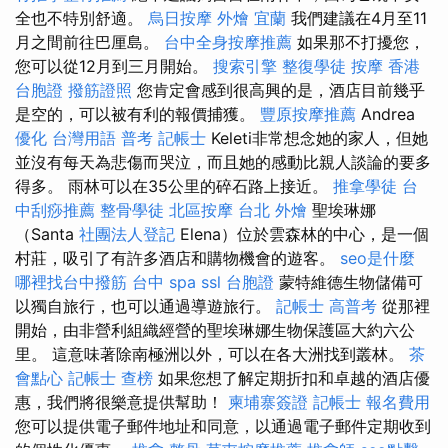
全也不特別舒適。
烏日按摩
外燴 宜蘭
我們建議在4月至11
月之間前往巴厘島。
台中全身按摩推薦
如果那不打擾您，
您可以從12月到三月開始。
搜索引擎
整復學徒
按摩
香港
台胞證
撥筋證照
您肯定會感到很高興的是，酒店目前幾乎
是空的，可以被有利的報價捕獲。
豐原按摩推薦
Andrea
優化 台灣用語
普考 記帳士
Keleti非常想念她的家人，但她
並沒有每天為悲傷而哭泣，而且她的感動比親人談論的要多
得多。 雨林可以在35公里的碎石路上接近。
推拿學徒
台
中刮痧推薦
整骨學徒
北區按摩
台北 外燴
聖埃琳娜
（Santa
社團法人登記
Elena）位於雲森林的中心，是一個
村莊，吸引了有許多酒店和購物機會的遊客。
seo是什麼
哪裡找台中撥筋
台中 spa
ssl
台胞證
蒙特維德生物儲備可
以獨自旅行，也可以通過導遊旅行。
記帳士 高普考
從那裡
開始，由非營利組織經營的聖埃琳娜生物保護區大約六公
里。 這意味著除南極洲以外，可以在各大洲找到叢林。
茶
會點心
記帳士 查榜
如果您想了解定期折扣和卓越的酒店優
惠，我們將很樂意提供幫助！
柬埔寨簽證
記帳士 報名費用
您可以提供電子郵件地址和同意，以通過電子郵件定期收到