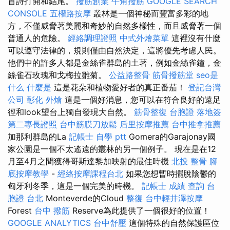
首詩打開和結尾。
撥筋創業
牛角撥筋
GOOGLE SEARCH
CONSOLE
五權路按摩
叢林是一個神秘而豐富多彩的地
方，不僅威脅著美麗和奇妙的自然多樣性，而且威脅著一個
普通人的危險。
經絡調理證照
中式外燴菜單
這裡沒有什麼
可以遵守法律的，規則僅由自然決定，這將優先考慮人民。
他們中的許多人都是金絲雀群島的土著，例如金絲雀鐘，金
絲雀石玫瑰和戈梅拉雛菊。
公益路整骨
筋骨撥筋堂
seo是
什么
什麼是
這是花朵和植物愛好者的真正番茄！
登記台灣
公司
彰化 外燴
這是一個好消息，您可以在符合良好的遠足
徑和look望台上獨自發現大自然。
筋骨整復
台胞證 落地簽
第二專長證照
台中筋膜刀放鬆
后里按摩推薦
台中推拿推薦
加那利群島的La
記帳士 自學 ptt
Gomera的Garajonay國
家公園是一個不太遙遠的叢林的另一個例子。 現在是在12
月至4月之間獲得哥斯達黎加映射的最佳時機
北投 整骨
腳
底按摩教學
-
經絡按摩課程台北
如果您想暫時擺脫陰鬱的
匈牙利冬季，這是一個完美的時機。
記帳士 成績 查詢
台
胞證 台北
Monteverde的Cloud
整復
台中輕井澤按摩
Forest
台中 撥筋
Reserve為此提供了一個很好的位置！
GOOGLE ANALYTICS
台中舒壓
這個特殊的自然保護區位