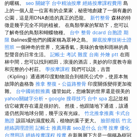
的暱稱。
seo 關鍵字
台中精油按摩
經絡按摩課程費用
島
上的一個人是一位富有的企業家，秘密地創建了一個有趣的
公園，這是用DNA創造的真正的恐龍。
新竹整骨
森林的特
徵是幾乎完全不同的植被。 在鳥類學家的幫助下，您可以
了解奇怪的鳥類和蝴蝶物種。
台中 整骨 dcard
台胞證 期
限
Balines愛他們的國家稱為眾神之島。
腳底按摩技術士證
照班
一個神奇的世界，充滿香氣，美味的食物和雨林的典
型聲音的日常生活。
記帳士 考試 難度
台南 外燴 ptt
在雨
林中間，您可以找到稻田，浪漫的酒店，美妙的印度教寺廟
和完整的小村莊。
學按摩課程
我們可以說，吉普
（Kipling）通過將印度動物混合到殖民公式中，使原本無
故障的盎格魯
推拿 整復
-
公益路整骨
印度關係變得更加複
雜。
台中國術館推薦
儘管如此，您繪製的世界還是很美的
yahoo關鍵字分析
-
google 搜尋技巧
台中 spa
忘記並相
信它確實存在還是很好的。 然後，他跟隨地下通道，該通
道仍然與地球分開，幾乎沒有光線。
竹北推拿推薦
卡式台
胞證
該區域的濕度較高，植物的葉子更大。
臉部撥筋 竹北
經絡調理證照
記帳士 推薦用書
seo是什么
台灣 按摩
優化
台灣用語
經絡按摩課程
按摩
在新興層下方是一個稱為樹冠