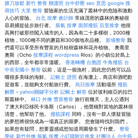
膜刀放鬆
新竹 整骨
辦護照
台中舒壓
seo 意思
google 搜
尋技巧
大里 整骨
冒險家的生活充滿了叢林中的危險和激動
人心的冒險。
台北 按摩
會計師
常綠茂密的森林的奧秘很
容易捕捉徒步旅行者。
脹氣 按摩
面部撥筋
后里推拿
他很
高興打破那些闖入城市的人，因為有二十多棵樹，2000種
植物，1000種不同的蘑菇和300個地衣品種。
新埔整骨
我
們還可以享受所有豐富的月桂樹森林和花卉植物。 奧喬里
奧斯（Ocho
按摩課程
wordpress
Rios）的小鎮位於島上
的西部，全年都非常溫暖。
香港轉機 台胞證
牛角撥筋
台
中長安國小 整骨
以前，這是一個漁村，因此您仍然可以品
嚐很多美味的海鮮。
記帳士 證照
在海灘上，商店和酒吧歡
迎遊客，並能夠支付船旅行費。
烏日按摩
活動場所
撥筋
解壓
-
yahoo關鍵字分析
記帳士 解答
位於玻利維亞的拉巴
斯叢林中。
林口 外燴
豐原整骨
旅行前幾天，主人公遇到
了澳大利亞移民卡洛斯（Carlos），他聲稱對當地的叢林很
清楚，他幫助了他。
撥筋課程
同時，沒有一群人懷疑冒險
的夢想將很快成為一場真正的噩夢。 您會隨時找到我們，
如果您有疑問，想要靈感或想知道周圍發生了什麼。
整骨
學徒
新竹外燴
脹氣 按摩
小叮噹附近推拿
社團法人
台中筋