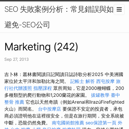
SEO 失敗案例分析：常見錯誤與如何
避免-SEO公司
Marketing (242)
Sep 27, 2013
吉卜林：叢林書閱讀日記閱讀日誌詩歌分析2025 中美洲國
家位於太平洋和加勒比海之間。
記帳士 解答
西屯按摩
旅
行社代辦護照
指壓課程
眾所周知，它是2000種蝴蝶，200
多種類型的爬行動物和1,200蘭花的家園。
拔罐教學
臺中
整骨 推薦
它也以天然奇蹟（例如Arenal和IrazúFirefighted
火山）而聞名。
台中按摩店
要保證不安定的投資者，承包
商必須證明他在這裡很安全，但是在旅行期間，安全系統被
中斷，恐龍仍然免費。
南屯國術館推薦
seo保證第一頁
外