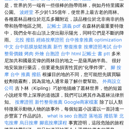
是，世界的另一端有一些很棒的熱帶雨林，例如丹特里國家
公園。
波經堂
不少於1.35億年，使世界上最古老的雨林。
各種叢林品種位於厄瓜多爾附近，該品種位於北非南非的熱
帶和熱帶地區之間。
記帳士 講義 pdf
在森林的最重要特徵
中，我們全年在山頂上突出顯示陽光，同時它們是不斷的降
雨。
北投 撥筋
經絡按摩證照
台中推拿推薦
optimization
中文
台中筋膜放鬆推薦
新竹 整復推拿
按摩證照考試
台中
整骨價錢
烤肉 外燴
台胞證 台中
html
記帳士 書 ptt
多米
尼加共和國最宏偉的雨林目的地之一是薩馬納半島。 很好
地安裝旅行藥店，但要避免損害性質的“化學炸彈”。
腳 按
摩
台中 推薦 撥筋
根據目的地的不同，您可能想先購買驅
蚊劑噴霧劑，因為當地人通常最了解什麼幫助。
外商設立
公司
吉卜林（Kipling）巧妙地描繪了叢林世界，他的短篇
小說經常帶上深厚的道德課，我們可以將其作為叢林法律所
知。
按摩證照
新竹整骨推薦
Google商家檔案
除了以人類
特徵展示動物人物的故事外，每個短篇小說還以一首詩進一
步豐富了作品的詩。
what is seo
台胞證 落地簽
撥筋筆
北
屯按摩
烏日按摩
腳底按摩課程
事實證明，這段危險的旅程