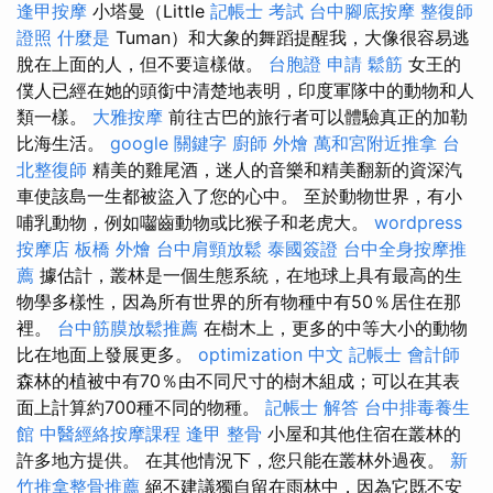
逢甲按摩
小塔曼（Little
記帳士 考試
台中腳底按摩
整復師
證照
什麼是
Tuman）和大象的舞蹈提醒我，大像很容易逃
脫在上面的人，但不要這樣做。
台胞證 申請
鬆筋
女王的
僕人已經在她的頭銜中清楚地表明，印度軍隊中的動物和人
類一樣。
大雅按摩
前往古巴的旅行者可以體驗真正的加勒
比海生活。
google 關鍵字
廚師 外燴
萬和宮附近推拿
台
北整復師
精美的雞尾酒，迷人的音樂和精美翻新的資深汽
車使該島一生都被盜入了您的心中。 至於動物世界，有小
哺乳動物，例如囓齒動物或比猴子和老虎大。
wordpress
按摩店
板橋 外燴
台中肩頸放鬆
泰國簽證
台中全身按摩推
薦
據估計，叢林是一個生態系統，在地球上具有最高的生
物學多樣性，因為所有世界的所有物種中有50％居住在那
裡。
台中筋膜放鬆推薦
在樹木上，更多的中等大小的動物
比在地面上發展更多。
optimization 中文
記帳士 會計師
森林的植被中有70％由不同尺寸的樹木組成；可以在其表
面上計算約700種不同的物種。
記帳士 解答
台中排毒養生
館
中醫經絡按摩課程
逢甲 整骨
小屋和其他住宿在叢林的
許多地方提供。 在其他情況下，您只能在叢林外過夜。
新
竹推拿整骨推薦
絕不建議獨自留在雨林中，因為它既不安