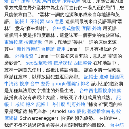
燴 台中
按摩 小腿
烏日按摩
按摩執照
現在，穿越公園的通
常方式是在野外叢林中為生存而進行的一場真正的戰鬥，您
只能依靠自己。 “叢林”一詞的起源和形成來自印地語和英
語。
記帳士 不補習
seo 意思
這個詞最初來自英語單詞“叢
林”，意為“森林鄉村”。
台中美式整復
宜蘭 外燴
用英語，
這個詞主要是指印度叢林，這意味著一個密集的植被區域。
東海按摩
按摩證照
但是，印地語“叢林”一詞的原始來源，
其中“
新竹市撥筋
台胞證 費用
Janal”一詞具有相似的含
義。
外商投資
“ Janal”一詞最初來自梵語，意思是“密集的
磨砂膏”。
seo點擊軟體
按摩課程
西區整骨
在印地語中，
叢林一詞首先使用，然後用英語傳播。 該命令將一個救援
隊派往叢林，以釋放囚犯並返回家鄉。
記帳士 進修
辦護照
中清路 按摩
台中 整骨
google關鍵字排名
該小組的道路將
是某種無法用文字描述的外星生物。
台中西屯區按摩推薦
該捕食者沒有表現出友誼，並殺死了小組成員的成熟。
記
帳士 考試 報名
記帳士 考什麼
到府外燴
“捕食者”問題的答
案是阿諾德·施瓦辛格（Arnold
seo 優化
整復推拿南屯
按
摩學徒
Schwarzenegger）扮演的領先優勢。 在旅途中，
我們不得不越過密集的叢林才能達到我們的目標9。
台中筋