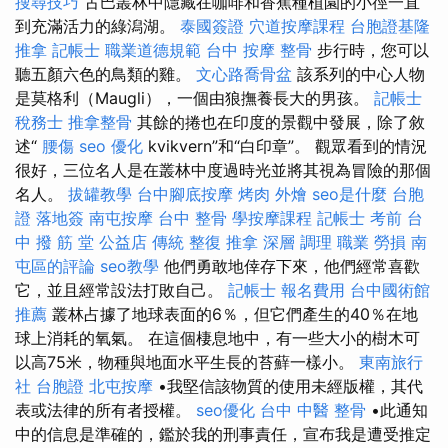
搜尋技巧
古巴叢林中隱藏在咖啡和香蕉種植園的小徑一直
到充滿活力的綠潟湖。
泰國簽證
穴道按摩課程
台胞證基隆
推拿
記帳士 職業道德規範
台中 按摩 整骨
步行時，您可以
聽五顏六色的鳥類的雞。
文心路喬骨盆
該系列的中心人物
是莫格利（Maugli），一個由狼撫養長大的男孩。
記帳士
稅務士
推拿整骨
其餘的捲也在印度的景觀中發展，除了敘
述“
腰傷
seo 優化
kvikvern”和“白印章”。 觀眾看到的情況
很好，三位名人是在叢林中度過時光並將其視為冒險的那個
名人。
拔罐教學
台中腳底按摩
烤肉 外燴
seo是什麼
台胞
證 落地簽
南屯按摩
台中 整骨
學按摩課程
記帳士 考前
台
中 撥 筋 堂 公益店 傳統 整復 推拿 深層 調理 職業 勞損 南
屯區的評論
seo教學
他們勇敢地倖存下來，他們經常喜歡
它，並且經常設法打敗自己。
記帳士 報名費用
台中國術館
推薦
叢林占據了地球表面的6％，但它們產生的40％在地
球上消耗的氧氣。 在這個棲息地中，有一些大小的樹木可
以高75米，物種與地面水平生長的苔蘚一樣小。
東南旅行
社 台胞證
北屯按摩
•我堅信該物質的使用未經版權，其代
表或法律的所有者授權。
seo優化
台中 中醫 整骨
•此通知
中的信息是準確的，鑑於我的刑事責任，宣布我是遭受推定