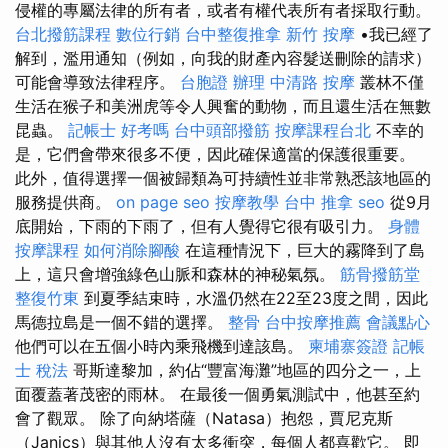
侵權的專屬法律的所有者，或者有權代表所有者採取行動。
台北撥筋課程
數位行銷
台中整復推拿
新竹 按摩
•我已經了
解到，濫用通知（例如，向我的財產內容髮送刪除的請求）
可能會導致法律程序。
台胞證 辦理
中清路 按摩
叢林不僅
生活在猴子和美洲虎等令人興奮的動物，而且還生活在無數
昆蟲。
記帳士 好考嗎
台中頭部撥筋
按摩課程台北
不幸的
是，它們會帶來很多不便，因此確保適當的保護很重要。
此外，值得選擇一個被歸類為可持續性並非常熟悉該地區的
服務提供商。
on page seo
按摩教學
台中 推拿
seo
從9月
底開始，下雨的下雨了，但有人覺得它很有吸引力。
身體
按摩課程
如何消除腳酸
在這種情況下，巨大的霧降到了島
上，這只會增強綠色山脈和森林的神秘氣氛。
筋骨撥筋堂
整復竹東
到夏季結束時，水溫仍然在22至23度之間，因此
馬德拉島是一個不錯的選擇。
整骨
台中按摩推薦
會議點心
他們可以在五個小時內乘飛機到達該島。
柬埔寨簽證
記帳
士 稅法
哥斯達黎加，約佔“豐富海灘”地區的四分之一，上
面覆蓋著茂密的雨林。 在最後一個勇氣測試中，他甚至約
會了觀眾。 除了向納塔薩（Natasa）抱怨，賈尼克斯
（Janics）與其他人沒有太多衝突，每個人都喜歡它。 即