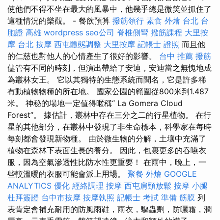
使他們不得不坐在最大的風暴中，他幾乎總是微笑並抓住了
這種情況的樂觀。 - 餐飲預算
撥筋領行
素食 外燴 台北
台
胞證 高雄
wordpress
seo公司
脊椎側彎
撥筋課程
大里按
摩
台北 按摩
西屯體態調整
大里按摩
記帳士 證照
而且他
的仁慈也對他人的心情產生了很好的影響。
台中 推薦 撥筋
儘管有不同的時刻，但演出帶給了安迪，安迪當之無愧地成
為叢林女王。 它以其獨特的生態系統而聞名，它是許多稀
有動植物物種的所在地。 國家公園的範圍從800米到1.487
米。 神秘的場地一定值得暱稱“ La Gomera Cloud
Forest”。 據估計，叢林中存在三分之二的行星植物。 在行
星的其他部分，在叢林中發現了非生命標本，科學家在每時
每刻都會發現新物種。 由於微生物的分解，土壤中充滿了
植物在森林下表面生長的養分。 因此，包裹更多的吞嚥衣
服，因為空氣滲透性比防水性更重要！ 在雨中，晚上，一
些較溫暖的衣服可能會派上用場。
聚餐 外燴
GOOGLE
ANALYTICS
優化
經絡調理
按摩
西屯肩頸放鬆
按摩 小腿
杜拜簽證
台中市按摩
按摩執照
記帳士 考試 準備
筋膜
列
表肯定會補充耐用的防風雨鞋，雨衣，驅蟲劑，防曬霜，潤