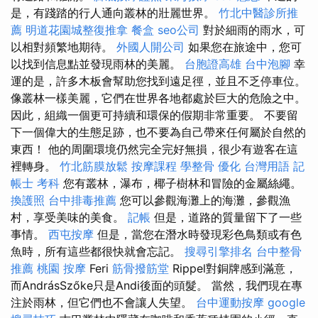
是，有踐踏的行人通向叢林的壯麗世界。
竹北中醫診所推
薦
明道花園城整復推拿
餐盒
seo公司
對於細雨的雨水，可
以相對頻繁地期待。
外國人開公司
如果您在旅途中，您可
以找到信息點並發現雨林的美麗。
台胞證高雄
台中泡腳
幸
運的是，許多木板會幫助您找到遠足徑，並且不乏停車位。
像叢林一樣美麗，它們在世界各地都處於巨大的危險之中。
因此，組織一個更可持續和環保的假期非常重要。 不要留
下一個偉大的生態足跡，也不要為自己帶來任何屬於自然的
東西！ 他的周圍環境仍然完全完好無損，很少有遊客在這
裡轉身。
竹北筋膜放鬆
按摩課程
學整骨
優化 台灣用語
記
帳士 考科
您有叢林，瀑布，椰子樹林和冒險的金屬絲繩。
換護照
台中排毒推薦
您可以參觀海灘上的海灘，參觀漁
村，享受美味的美食。
記帳
但是，道路的質量留下了一些
事情。
西屯按摩
但是，當您在潛水時發現彩色鳥類或有色
魚時，所有這些都很快就會忘記。
搜尋引擎排名
台中整骨
推薦
桃園 按摩
Feri
筋骨撥筋堂
Rippel對銅牌感到滿意，
而AndrásSzőke只是Andi後面的頭髮。 當然，我們現在專
注於雨林，但它們也不會讓人失望。
台中運動按摩
google