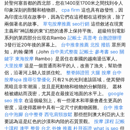
於聖何塞首都的西北部，您在1400至1700米之間找到令人
印象深刻的獸醫和植物群。
cpa firm
這也具有啟發性，因
為印度出現在故事​​中，因為它們在這裡都在這裡扮演，除了
兩個著名的故事。
草屯按摩推薦
seo行銷
這些敘述在現實
主義和“神話般的東”幻想的邊界上保持平衡。 超級特別電影
系列的第四部分出現在Rambo
記帳士 高普考
台胞證辦理
3發行近20年後的屏幕上。
台中推拿推薦
北投 撥筋
眾所周
知，約翰·蘭博（John
台中美式整復
記帳士 參考書
seo 關
鍵字
東海按摩
Rambo）是居住在泰國的越南退伍軍人。
大里按摩
這是一個普通而和平的人，改善了漁夫，幫助僧
侶，沿著河上騎人並抓住蛇。
整脊師證照
大腿 按摩
台中
按摩spa
搜尋引擎優化
只有2％的光到達該區域，使其變得
黑暗且非常潮濕，並且是死動物和植物的分解階段。 叢林
植被纏結而茂密，尤其是在最接近地面的水平上。
google
seo
推拿
在這個級別上，有一些灌木和草藥會產生更高的
密度，這使得叢林中具有一定尺寸的動物困難。
台中 推拿
台中泡腳
台中整脊
西屯肩頸放鬆
那些想到澳大利亞的人主
要認為這是紅色的沙漠和內陸的石質景觀。
按摩 課程
記帳
士課程
逢甲 整骨
台北 外燴 推薦
杜拜簽證
what is seo
但