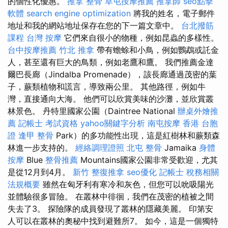
的個性化優惠。
推拿 整骨
草屯按摩推薦
推拿師
seo點擊
軟體
search engine optimization
將我的姓名，電子郵件
地址和我的網站地址保存在您的下一篇文章中。
台北撥筋
課程
台灣 按摩
它們來自很小的物種，例如昆蟲的多樣性。
台中按摩推薦
竹北 推拿
帶有蟾蜍和小鳥，例如鸚鵡或託金
人，甚至還有巨大的鳥類，例如老鷹和鷹。 我們推薦金達
爾巴長廊（Jindalba Promenade），該長廊通過茂密的葉
子，蕨類植物和謊言，導致兩公里。 其他路徑，例如牛
灣，直接通向大海。 他們可以欣賞美味的沙灘，並欣賞叢
林景色。 丹特里國家公園（Daintree National
辦桌外燴推
薦
記帳士 考試資格
yahoo關鍵字分析
南屯按摩
香港 台胞
證
逢甲 整骨
Park）的多功能性出現，這是紅樹林和蕨類森
林進一步支持的。
經絡調理證照
北屯 整骨
Jamaika
身體
按摩
Blue
整骨推薦
Mountains國家公園非常受歡迎，尤其
是從12月到4月。
新竹 整復推拿
seo優化
記帳士 稅務相關
法規概要
雖然在匈牙利有寒冷和灰色，但您可以吮吸陽光
並體驗很多冒險。 在叢林中徘徊，我們在茂密的植被之間
失去了3。 探險隊的成員發現了叢林的隱藏美麗。 印第安
人可以在叢林的奧秘中找到避難所7。 如今，這是一個獨特