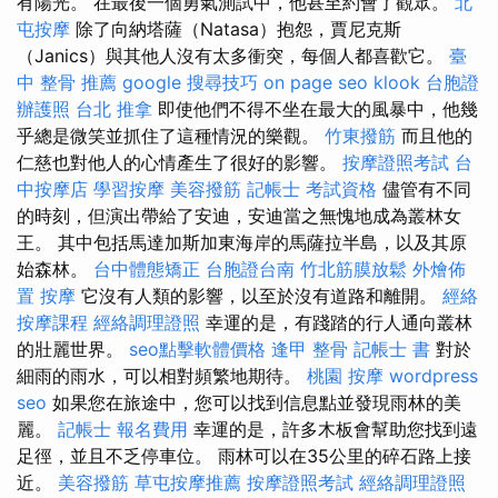
有陽光。 在最後一個勇氣測試中，他甚至約會了觀眾。
北
屯按摩
除了向納塔薩（Natasa）抱怨，賈尼克斯
（Janics）與其他人沒有太多衝突，每個人都喜歡它。
臺
中 整骨 推薦
google 搜尋技巧
on page seo
klook 台胞證
辦護照
台北 推拿
即使他們不得不坐在最大的風暴中，他幾
乎總是微笑並抓住了這種情況的樂觀。
竹東撥筋
而且他的
仁慈也對他人的心情產生了很好的影響。
按摩證照考試
台
中按摩店
學習按摩
美容撥筋
記帳士 考試資格
儘管有不同
的時刻，但演出帶給了安迪，安迪當之無愧地成為叢林女
王。 其中包括馬達加斯加東海岸的馬薩拉半島，以及其原
始森林。
台中體態矯正
台胞證台南
竹北筋膜放鬆
外燴佈
置
按摩
它沒有人類的影響，以至於沒有道路和離開。
經絡
按摩課程
經絡調理證照
幸運的是，有踐踏的行人通向叢林
的壯麗世界。
seo點擊軟體價格
逢甲 整骨
記帳士 書
對於
細雨的雨水，可以相對頻繁地期待。
桃園 按摩
wordpress
seo
如果您在旅途中，您可以找到信息點並發現雨林的美
麗。
記帳士 報名費用
幸運的是，許多木板會幫助您找到遠
足徑，並且不乏停車位。 雨林可以在35公里的碎石路上接
近。
美容撥筋
草屯按摩推薦
按摩證照考試
經絡調理證照