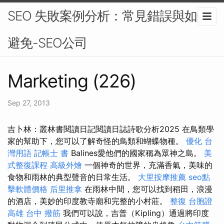
SEO 失敗案例分析：常見錯誤與如何
避免-SEO公司
Marketing (226)
Sep 27, 2013
吉卜林：叢林書閱讀日記閱讀日誌詩歌分析2025 在鳥類學
家的幫助下，您可以了解奇怪的鳥類和蝴蝶物種。
優化 台
灣用語
記帳士 書
Balines愛他們的國家稱為眾神之島。
美
式整復課程
高級外燴
一個神奇的世界，充滿香氣，美味的
食物和雨林的典型聲音的日常生活。
大里按摩推薦
seo點
擊軟體價格
后里推拿
在雨林中間，您可以找到稻田，浪漫
的酒店，美妙的印度教寺廟和完整的小村莊。
整復
台胞證
高雄
台中 撥筋
我們可以說，吉普（Kipling）通過將印度