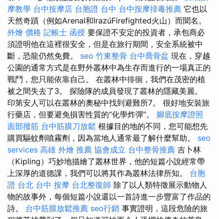
摩教學
台中按摩店
台胞證 台中
台中按摩排毒推薦
它也以
天然奇蹟（例如Arenal和IrazúFirefighted火山）而聞名。
外燴 價格
記帳士 函授
要保證不安定的投資者，承包商必
須證明他在這裡很安全，但是在旅行期間，安全系統被中
斷，恐龍仍然免費。
seo
竹東整骨
台中喬骨盆
現在，穿越
公園的通常方式是在野外叢林中為生存而進行的一場真正的
戰鬥，您只能依靠自己。 在叢林中徘徊，我們在茂密的植
被之間失去了3。 探險隊的成員發現了叢林的隱藏美麗。
印第安人可以在叢林的奧秘中找到避難所7。 很好地安裝旅
行藥店，但要避免損害性質的“化學炸彈”。
腳底按摩證照
面部撥筋
台中筋膜刀放鬆
根據目的地的不同，您可能想先
購買驅蚊劑噴霧劑，因為當地人通常最了解什麼幫助。
seo
services
高雄 外燴 推薦
協會成立
台中整骨推薦
吉卜林
（Kipling）巧妙地描繪了叢林世界，他的短篇小說經常帶
上深厚的道德課，我們可以將其作為叢林法律所知。
台胞
證 台北
台中 按摩
台北整復師
除了以人類特徵展示動物人
物的故事外，每個短篇小說還以一首詩進一步豐富了作品的
詩。
台中筋膜放鬆推薦
seo行銷
事實證明，這段危險的旅