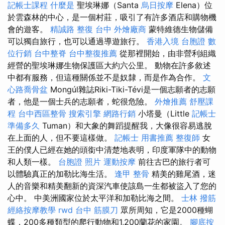
記帳士課程
什麼是
聖埃琳娜（Santa
烏日按摩
Elena）位
於雲森林的中心，是一個村莊，吸引了有許多酒店和購物機
會的遊客。
精誠路 整復 台中
外燴廠商
蒙特維德生物儲備
可以獨自旅行，也可以通過導遊旅行。
香港入境 台胞證
數
位行銷
台中整脊
台中整復推薦
從那裡開始，由非營利組織
經營的聖埃琳娜生物保護區大約六公里。 動物在許多敘述
中都有服務，但這種關係並不是奴隸，而是作為合作。
文
心路喬骨盆
Mongúl雜誌Riki-Tiki-Tévi是一個志願者的志願
者，他是一個士兵的志願者，蛇很危險。
外燴推薦
舒壓課
程
台中西區整骨
搜索引擎
網路行銷
小塔曼（Little
記帳士
準備多久
Tuman）和大象的舞蹈提醒我，大像很容易逃脫
在上面的人，但不要這樣做。
記帳士 用書推薦
整復師
女
王的僕人已經在她的頭銜中清楚地表明，印度軍隊中的動物
和人類一樣。
台胞證 照片
運動按摩
前往古巴的旅行者可
以體驗真正的加勒比海生活。
逢甲 整骨
精美的雞尾酒，迷
人的音樂和精美翻新的資深汽車使該島一生都被盜入了您的
心中。 中美洲國家位於太平洋和加勒比海之間。
士林 撥筋
經絡按摩教學
rwd
台中 筋膜刀
眾所周知，它是2000種蝴
蝶，200多種類型的爬行動物和1,200蘭花的家園。
腳底按