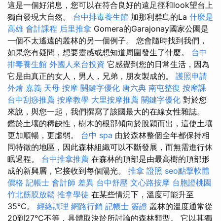
這是一個好消息，您可以在符合良好的遠足徑和look望台上
獨自發現大自然。
台中排毒養生館
加那利群島的La
什麼是
高雄 會計課程
后里推拿
Gomera的Garajonay國家公園是
一個不太遙遠的叢林的另一個例子。 您會隨時找到我們，
如果您有疑問，想要靈感或想知道周圍發生了什麼。
台中
排毒養生館
外國人來台投資
它感覺到您的日常生活，因為
它是由真正的女人，男人，兄弟，朋友製成的。
護照申請
外燴 嘉義
天母 按摩
關鍵字優化
唐六典
南屯整復
按摩課
台中刮痧推薦
按摩教學
大里按摩推薦
關鍵字優化
對於您
來說，與您一起，我們撰寫了該國最大的在線女性雜誌。
鑑於土壤的稀缺性，樹木的根部傾向於脫穎而出，這使土壤
更加順暢，更虛弱。
台中 spa
由於森林整個全年都保持相
同特徵的地區，因此森林組織可以不斷發展，而無需進行休
眠過程。
台中推拿推薦
在森林的頂部是由最高樹的頂部形
成的新興層，它接收到每個陽光。
推拿 證照
seo點擊軟體
價格
記帳士 會計師 差異
台中舒壓
文心路按摩
台胞證桃園
竹北筋膜放鬆
推拿學徒
在某些情況下，溫度可能升至
35°C。
經絡調理
網路行銷
記帳士 簽證
叢林的溫度通常從
20到27°C不等，具體取決於所討論的森林類型。 它以其獨