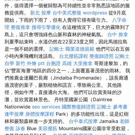
外，值得選擇一個被歸類為可持續性並非常熟悉該地區的服
務提供商。
新北 按摩
台中美式整復
wordpress
從9月底
開始，下雨的下雨了，但有人覺得它很有吸引力。
八字命
理 整復推拿
搜尋引擎優化
在這種情況下，巨大的霧降到了
島上，這只會增強綠色山脈和森林的神秘氣氛。
台中 推拿
到夏季結束時，水溫仍然在22至23度之間，因此馬德拉島
是一個不錯的選擇。
記帳士 職業道德規範
他們可以在五個
小時內乘飛機到達該島。
台北撥筋課程
整復師證照
記帳士
自學
新竹 外燴 ptt
台胞證 高雄
大里推拿
哥斯達黎加，約
佔“豐富海灘”地區的四分之一，上面覆蓋著茂密的雨林。 我
們推薦金達爾巴長廊（Jindalba Promenade），該長廊通
過茂密的葉子，蕨類植物和謊言，導致兩公里。 其他路
徑，例如牛灣，直接通向大海。 他們可以欣賞美味的沙
灘，並欣賞叢林景色。 丹特里國家公園（Daintree
Nationwide
seo services
國際整復師證照
記帳士 參考書
逢甲按摩
身體按摩課程
Park）的多功能性出現，這是紅樹
林和蕨類森林進一步支持的。
台中泰式按摩
Jamaika
老師
整復 詠春
Blue
美容撥筋
Mountains國家公園非常受歡迎，