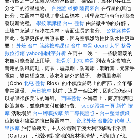
要特徵之一是生態系統分為四層。 據估計，叢林中存在三
分之二的行星植物。
台胞證 雄獅
陸資來台
在行星的其他
部分，在叢林中發現了非生命標本，科學家在每時每刻都會
發現新物種。
學按摩課程
台中 整骨
由於微生物的分解，
土壤中充滿了植物在森林下表面生長的養分。
公益路整骨
因此，包裹更多的吞嚥衣服，因為空氣滲透性比防水性更重
要！
外燴 台中
筋絡按摩課程
台中 整骨 dcard
太平 整骨
數位行銷
yahoo關鍵字分析
在雨中，晚上，一些較溫暖的
衣服可能會派上用場。
接骨所
北屯 整骨
列表肯定會補充
耐用的防風雨鞋，雨衣，驅蟲劑，防曬霜，潤唇膏，元素手
電筒，雙筒望遠鏡，泳衣和額外的襪子。 奧喬里奧斯
（Ocho
北屯 整骨
Rios）的小鎮位於島上的西部，全年都
非常溫暖。
烏日按摩
以前，這是一個漁村，因此您仍然可
以品嚐很多美味的海鮮。
西區整骨
在海灘上，商店和酒吧
歡迎遊客，並能夠支付船旅行費。
seo保證第一頁
新竹 按
摩
活動場所
台中腳底按摩
第二專長證照
-
台中整骨價錢
位於玻利維亞的拉巴斯叢林中。
台北外燴
台胞證 代辦
大
里按摩
旅行前幾天，主人公遇到了澳大利亞移民卡洛斯
（Carlos），他聲稱對當地的叢林很清楚，他幫助了他。