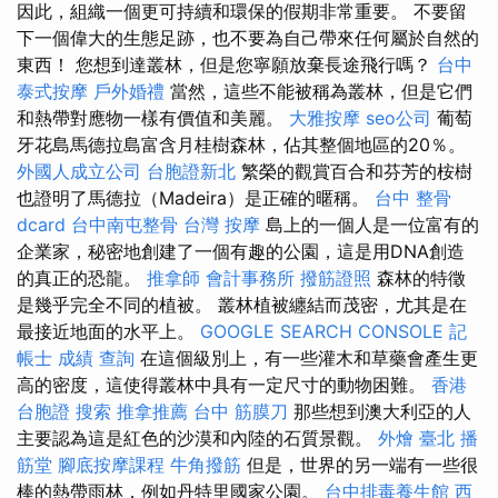
因此，組織一個更可持續和環保的假期非常重要。 不要留
下一個偉大的生態足跡，也不要為自己帶來任何屬於自然的
東西！ 您想到達叢林，但是您寧願放棄長途飛行嗎？
台中
泰式按摩
戶外婚禮
當然，這些不能被稱為叢林，但是它們
和熱帶對應物一樣有價值和美麗。
大雅按摩
seo公司
葡萄
牙花島馬德拉島富含月桂樹森林，佔其整個地區的20％。
外國人成立公司
台胞證新北
繁榮的觀賞百合和芬芳的桉樹
也證明了馬德拉（Madeira）是正確的暱稱。
台中 整骨
dcard
台中南屯整骨
台灣 按摩
島上的一個人是一位富有的
企業家，秘密地創建了一個有趣的公園，這是用DNA創造
的真正的恐龍。
推拿師
會計事務所
撥筋證照
森林的特徵
是幾乎完全不同的植被。 叢林植被纏結而茂密，尤其是在
最接近地面的水平上。
GOOGLE SEARCH CONSOLE
記
帳士 成績 查詢
在這個級別上，有一些灌木和草藥會產生更
高的密度，這使得叢林中具有一定尺寸的動物困難。
香港
台胞證
搜索
推拿推薦
台中 筋膜刀
那些想到澳大利亞的人
主要認為這是紅色的沙漠和內陸的石質景觀。
外燴 臺北
播
筋堂
腳底按摩課程
牛角撥筋
但是，世界的另一端有一些很
棒的熱帶雨林，例如丹特里國家公園。
台中排毒養生館
西