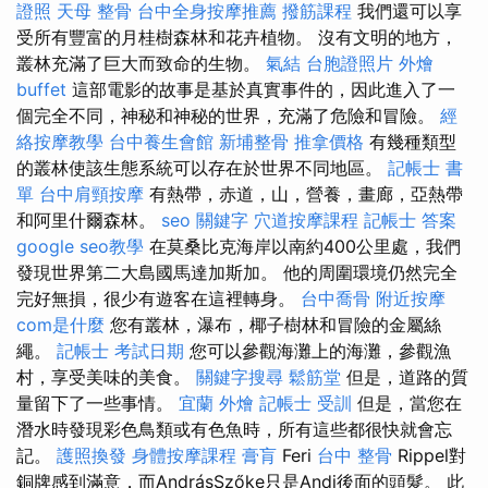
證照
天母 整骨
台中全身按摩推薦
撥筋課程
我們還可以享
受所有豐富的月桂樹森林和花卉植物。 沒有文明的地方，
叢林充滿了巨大而致命的生物。
氣結
台胞證照片
外燴
buffet
這部電影的故事是基於真實事件的，因此進入了一
個完全不同，神秘和神秘的世界，充滿了危險和冒險。
經
絡按摩教學
台中養生會館
新埔整骨
推拿價格
有幾種類型
的叢林使該生態系統可以存在於世界不同地區。
記帳士 書
單
台中肩頸按摩
有熱帶，赤道，山，營養，畫廊，亞熱帶
和阿里什爾森林。
seo 關鍵字
穴道按摩課程
記帳士 答案
google seo教學
在莫桑比克海岸以南約400公里處，我們
發現世界第二大島國馬達加斯加。 他的周圍環境仍然完全
完好無損，很少有遊客在這裡轉身。
台中喬骨
附近按摩
com是什麼
您有叢林，瀑布，椰子樹林和冒險的金屬絲
繩。
記帳士 考試日期
您可以參觀海灘上的海灘，參觀漁
村，享受美味的美食。
關鍵字搜尋
鬆筋堂
但是，道路的質
量留下了一些事情。
宜蘭 外燴
記帳士 受訓
但是，當您在
潛水時發現彩色鳥類或有色魚時，所有這些都很快就會忘
記。
護照換發
身體按摩課程
膏肓
Feri
台中 整骨
Rippel對
銅牌感到滿意，而AndrásSzőke只是Andi後面的頭髮。 此