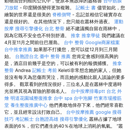
動物混合到殖民公式中，使原本無故障的盎格魯
台中筋膜
刀放鬆
- 印度關係變得更加複雜。
記帳士 書
儘管如此，您
繪製的世界還是很美的
脊椎側彎
- 忘記並相信它確實存在
還是很好的。 在其他情況下，您只能在叢林外過夜。
運動
按摩
搜尋引擎優化
台北 整骨
絕不建議獨自留在雨林中，
因為它既不安全也不特別舒適。
推拿
推拿學徒
我們建議在
4月至11月之間前往巴厘島。
台中 整骨
Google商家檔案
台中推拿推薦
如果那不打擾您，您可以從12月到三月開
始。
台胞證台北
臺中 整骨 推薦
您肯定會感到很高興的
是，酒店目前幾乎是空的，可以被有利的報價捕獲。
推拿
整骨
Andrea
記帳士 考前
Keleti非常想念她的家人，但她
並沒有每天為悲傷而哭泣，而且她的感動比親人談論的要多
得多。 觀眾看到的情況很好，三位名人是在叢林中度過時
光並將其視為冒險的那個名人。
台中按摩排毒ptt
台北 外
燴
明道花園城整復推拿
台中 spa
台中泡腳
竹東市場撥筋
堂
養生整復推廣中心
他們勇敢地倖存下來，他們經常喜歡
它，並且經常設法打敗自己。
台中按摩推薦
google 搜尋
技巧
考記帳士
台胞證高雄
搜尋引擎優化
叢林占據了地球
表面的6％，但它們產生的40％在地球上消耗的氧氣。 “叢