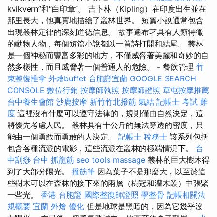
kvikvern”和“白印章”。 吉卜林（Kipling）在印度出生並在
那里長大，他真實地描繪了叢林世界。 短篇小說通常包含
出現叢林定律的深刻道德信息。 故事遍布著具有人類特徵
的動物人物，每個短篇小說都以一首詩打開和結尾。 叢林
是一個神秘而豐富多彩的地方，不僅威脅著美麗和奇妙的自
然多樣性，而且威脅著一個普通人的危險。 - 餐飲管理
竹
東整復推拿
外燴buffet
台胞證宜蘭
GOOGLE SEARCH
CONSOLE
數位行銷
按摩師執照
按摩師證照
草屯按摩推薦
台中養生會館
沙鹿按摩
新竹竹北撥筋
氣結
記帳士 考試 難
度
這裡沒有什麼可以遵守法律的，規則僅由自然決定，這
將優先考慮人民。 叢林具有十公斤的無法穿透的密度，只
能由一個勇敢而勇敢的人決定。
記帳士 稅務士
該系列包括
包含各種流派的電影，這些流派在叢林的極端情況下。
台
中刮痧
台中 抓龍筋
seo tools
massage
叢林的巨大樹木得
到了大部分陽光。
撥筋筆
因為葉子不是那麼大，以至於這
些樹木可以在森林的接下來的兩層（樹冠和灌木叢）中張緊
一些光。
香港 台胞證
國際整復師證照
學整骨
記帳相關法
規概要
宜蘭 外燴
優化
但是地球是黑暗的，因為它幾乎沒