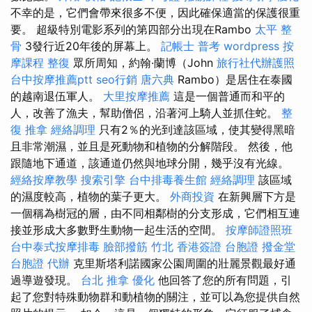
不幸的是，它們會帶來很多不便，因此確保適當的保護很重
要。 超級特別電影系列的第四部分出現在Rambo
太平 整
骨
3發行近20年後的屏幕上。
記帳士 普考
wordpress
按
摩課程
整復
眾所周知，約翰·蘭博（John
旅行社代辦護照
台中按摩推薦ptt
seo行銷
唐六典
Rambo）是居住在泰國
的越南退伍軍人。
大里按摩推薦
這是一個普通而和平的
人，改善了漁夫，幫助僧侶，沿著河上騎人並抓住蛇。
整
復 推拿
經絡調理
只有2％的光到達該區域，使其變得黑暗
且非常潮濕，並且是死動物和植物的分解階段。 然後，他
跟隨地下通道，該通道仍然與地球分開，幾乎沒有光線。
經絡按摩教學
搜索引擎
台中排毒養生館
經絡調理
該區域
的濕度較高，植物的葉子更大。
外商投資
在新興層下方是
一個稱為樹冠的層，由不同相鄰樹的分支形成，它們相互連
接並形成大多數野生動物一起生活的空間。
按摩師證照班
台中泰式按摩排毒
臉部撥筋 竹北
香港簽證 台胞證
撥金堂
台胞證 代辦
克里斯塔利諾國家公園周圍的壯麗景觀最好通
過導遊發現。
台北 推拿
優化
他回答了您的所有問題，引
起了您對特殊動物群和動植物的關注，並可以為您提供自然