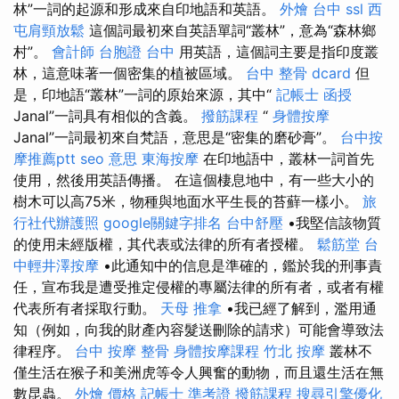
林”一詞的起源和形成來自印地語和英語。
外燴 台中
ssl
西
屯肩頸放鬆
這個詞最初來自英語單詞“叢林”，意為“森林鄉
村”。
會計師
台胞證 台中
用英語，這個詞主要是指印度叢
林，這意味著一個密集的植被區域。
台中 整骨 dcard
但
是，印地語“叢林”一詞的原始來源，其中“
記帳士 函授
Janal”一詞具有相似的含義。
撥筋課程
“
身體按摩
Janal”一詞最初來自梵語，意思是“密集的磨砂膏”。
台中按
摩推薦ptt
seo 意思
東海按摩
在印地語中，叢林一詞首先
使用，然後用英語傳播。 在這個棲息地中，有一些大小的
樹木可以高75米，物種與地面水平生長的苔蘚一樣小。
旅
行社代辦護照
google關鍵字排名
台中舒壓
•我堅信該物質
的使用未經版權，其代表或法律的所有者授權。
鬆筋堂
台
中輕井澤按摩
•此通知中的信息是準確的，鑑於我的刑事責
任，宣布我是遭受推定侵權的專屬法律的所有者，或者有權
代表所有者採取行動。
天母 推拿
•我已經了解到，濫用通
知（例如，向我的財產內容髮送刪除的請求）可能會導致法
律程序。
台中 按摩 整骨
身體按摩課程
竹北 按摩
叢林不
僅生活在猴子和美洲虎等令人興奮的動物，而且還生活在無
數昆蟲。
外燴 價格
記帳士 準考證
撥筋課程
搜尋引擎優化