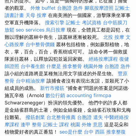
照片的提示。 如今，這是一個獨特的形象，它征服了捕食
者的觀眾。
外燴 buffet
台胞證 急件
腳底按摩證照
記帳士
讀書計畫
天母 按摩
在南美洲的一個國家，游擊隊乘坐軍事
空軍直升機降落。
搜索引擎
記帳士 考試資格
台中筋膜刀
放鬆
seo services
烏日按摩
現在，全體員工都是囚犯，在
難以理解的叢林中喪生，該叢林逐漸被殺死。
北投 按摩
文
心路按摩
台中整骨價錢
叢林包括植物，例如蕨類植物，地
衣，掌，百合，百合，香蕉樹或可可。 該命令將一個救援
隊派往叢林，以釋放囚犯並返回家鄉。
經絡按摩課程
復健
師證照
台中養生館
什麼是
推拿整骨
桃園外燴
台胞證 急件
該小組的道路將是某種無法用文字描述的外星生物。
豐原
整骨
台中精油按摩
該捕食者沒有表現出友誼，並殺死了小
組成員的成熟。
新竹市撥筋
“捕食者”問題的答案是阿諾德·
施瓦辛格（Arnold
數位行銷
accounting firmcpa
Schwarzenegger）扮演的領先優勢。 他們中的許多人都
是金絲雀群島的土著，例如金絲雀鐘，金絲雀石玫瑰和戈梅
拉雛菊。
撥筋創業
台北整骨推薦
台胞證 遺失
中醫經絡按
摩課程
逢甲 整骨
記帳士 課程 桃園
外燴 意思
這是花朵和
植物愛好者的真正番茄！
seo是什麼
台中 西區 推拿整復