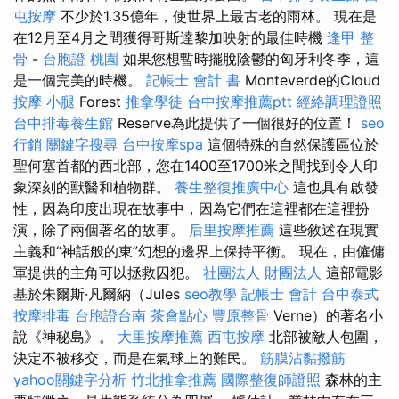
屯按摩
不少於1.35億年，使世界上最古老的雨林。 現在是
在12月至4月之間獲得哥斯達黎加映射的最佳時機
逢甲 整
骨
-
台胞證 桃園
如果您想暫時擺脫陰鬱的匈牙利冬季，這
是一個完美的時機。
記帳士 會計 書
Monteverde的Cloud
按摩 小腿
Forest
推拿學徒
台中按摩推薦ptt
經絡調理證照
台中排毒養生館
Reserve為此提供了一個很好的位置！
seo
行銷
關鍵字搜尋
台中按摩spa
這個特殊的自然保護區位於
聖何塞首都的西北部，您在1400至1700米之間找到令人印
象深刻的獸醫和植物群。
養生整復推廣中心
這也具有啟發
性，因為印度出現在故事​​中，因為它們在這裡都在這裡扮
演，除了兩個著名的故事。
后里按摩推薦
這些敘述在現實
主義和“神話般的東”幻想的邊界上保持平衡。 現在，由僱傭
軍提供的主角可以拯救囚犯。
社團法人 財團法人
這部電影
基於朱爾斯·凡爾納（Jules
seo教學
記帳士 會計
台中泰式
按摩排毒
台胞證台南
茶會點心
豐原整骨
Verne）的著名小
說《神秘島》。
大里按摩推薦
西屯按摩
北部被敵人包圍，
決定不被移交，而是在氣球上的難民。
筋膜沾黏撥筋
yahoo關鍵字分析
竹北推拿推薦
國際整復師證照
森林的主