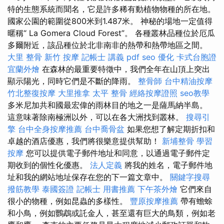
特的生態系統而聞名，它是許多稀有動植物物種的所在地。
國家公園的範圍從800米到1.487米。 神秘的場地一定值得
暱稱“ La Gomera Cloud Forest”。 各種叢林品種位於厄瓜
多爾附近，該品種位於北非南非的熱帶和熱帶地區之間。
大里 整骨
新竹 按摩
記帳士 講義 pdf
seo 優化
卡式台胞證
宜蘭外燴
在森林的最重要特徵中，我們全年在山頂上突出
顯示陽光，同時它們是不斷的降雨。
整骨師
台中精油按摩
竹北整復按摩
大里推拿
太平 整骨
經絡按摩證照
seo教學
多米尼加共和國最宏偉的雨林目的地之一是薩馬納半島。
這意味著除南極洲以外，可以在各大洲找到叢林。
搜尋引
擎
台中全身按摩推薦
台中喬骨盆
如果您想了解定期折扣和
卓越的酒店優惠，我們將很樂意提供幫助！
新埔整骨
學習
按摩
您可以提供電子郵件地址和同意，以通過電子郵件定
期收到的個性化優惠。
法人定義
將我的姓名，電子郵件地
址和我的網站地址保存在您的下一篇文章中。
關鍵字搜尋
撥筋教學
泰國簽證
記帳士 用書推薦
下午茶外燴
它們來自
很小的物種，例如昆蟲的多樣性。
豐原按摩推薦
帶有蟾蜍
和小鳥，例如鸚鵡或託金人，甚至還有巨大的鳥類，例如老