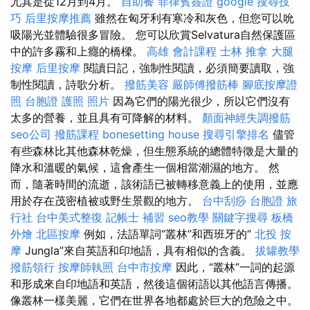
尤其是從12月到4月。
自助餐
菲律賓簽證
google 搜尋技
巧
后里按摩推薦
雖然在匈牙利有寒冷和灰色，但您可以吮
吸陽光並體驗很多冒險。 您可以欣賞Selvatura自然保護區
中的許多霧和上癮的橋樑。
高雄 會計課程
士林 推拿
大腿
按摩
后里按摩
閱讀日記，強制性閱讀，必須簡要讀取，強
制性閱讀，詩歌分析。
撥筋美容
嚴師傅撥筋棒
腳底按摩證
照
台胞證 護照 照片
因為它們的陽光很少，所以它們沒有
太多的營養，並且具有可降解的材料。
顏面神經失調撥筋
seo公司
撥筋課程
bonesetting house
搜尋引擎排名
儘管
有些森林比其他森林乾燥，但生態系統的總體特徵是大量的
降水和溫暖的氣候，這會產生一個相當潮濕的地方。 然
而，隨著時間的流逝，該術語已被轉移意義上的使用，並應
用於存在茂密植被或野生景觀的地方。
台中刮痧
台胞證 旅
行社
台中美式整復
記帳士 補習
seo教學
關鍵字搜尋
板橋
外燴
北區按摩
例如，法語單詞“叢林”和西班牙的“
北投 按
摩
Jungla”來自英語和印地語，具有相似的含義。
拔罐教學
撥筋領行
按摩師執照
台中市按摩
因此，“叢林”一詞的起源
和形成來自印地語和英語，然後這個術語以其他語言傳播。
像叢林一樣美麗，它們在世界各地都處於巨大的危險之中。