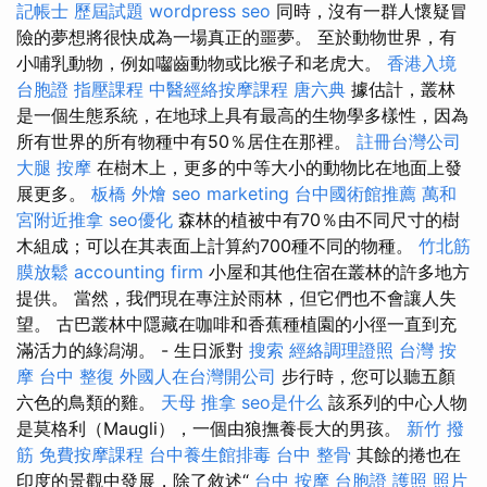
記帳士 歷屆試題
wordpress seo
同時，沒有一群人懷疑冒
險的夢想將很快成為一場真正的噩夢。 至於動物世界，有
小哺乳動物，例如囓齒動物或比猴子和老虎大。
香港入境
台胞證
指壓課程
中醫經絡按摩課程
唐六典
據估計，叢林
是一個生態系統，在地球上具有最高的生物學多樣性，因為
所有世界的所有物種中有50％居住在那裡。
註冊台灣公司
大腿 按摩
在樹木上，更多的中等大小的動物比在地面上發
展更多。
板橋 外燴
seo marketing
台中國術館推薦
萬和
宮附近推拿
seo優化
森林的植被中有70％由不同尺寸的樹
木組成；可以在其表面上計算約700種不同的物種。
竹北筋
膜放鬆
accounting firm
小屋和其他住宿在叢林的許多地方
提供。 當然，我們現在專注於雨林，但它們也不會讓人失
望。 古巴叢林中隱藏在咖啡和香蕉種植園的小徑一直到充
滿活力的綠潟湖。 - 生日派對
搜索
經絡調理證照
台灣 按
摩
台中 整復
外國人在台灣開公司
步行時，您可以聽五顏
六色的鳥類的雞。
天母 推拿
seo是什么
該系列的中心人物
是莫格利（Maugli），一個由狼撫養長大的男孩。
新竹 撥
筋
免費按摩課程
台中養生館排毒
台中 整骨
其餘的捲也在
印度的景觀中發展，除了敘述“
台中 按摩
台胞證 護照 照片