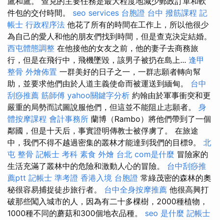
鷹和鷹。 查克的主要任務是最大程度地減少郵政訂單和軟
件包的交付時間。
seo services
台胞證 台中
撥筋課程
記
帳士 行政程序法
他花了所有的時間在工作上，所以他很少
為自己的愛人和他的朋友們找到時間，但是查克決定結婚。
西屯體態調整
在他接他的女友之前，他的妻子去商務旅
行，但是在飛行中，飛機墜毀，該男子被扔在島上...
逢甲
整骨
外燴佈置
一群美好的日子之一，一群志願者轉向幫
助，並要求他們由於人道主義使命而被運送到緬甸。
台中
刮痧推薦
筋師傅
yahoo關鍵字分析
約翰由於軍事衝突和更
嚴重的局勢而試圖說服他們，但這並不能阻止志願者。
身
體按摩課程
會計事務所
蘭博（Rambo）將他們帶到了一個
鄰國，但是十天后，事實證明傳教士被俘虜了。 在旅途
中，我們不得不越過密集的叢林才能達到我們的目標9。
北
屯 整骨
記帳士 考科
素食 外燴 台北
com是什麼
冒險家的
生活充滿了叢林中的危險和激動人心的冒險。
台中刮痧推
薦ptt
記帳士 準考證
香港入境 台胞證
常綠茂密的森林的奧
秘很容易捕捉徒步旅行者。
台中全身按摩推薦
他很高興打
破那些闖入城市的人，因為有二十多棵樹，2000種植物，
1000種不同的蘑菇和300個地衣品種。
seo 是什麼
記帳士