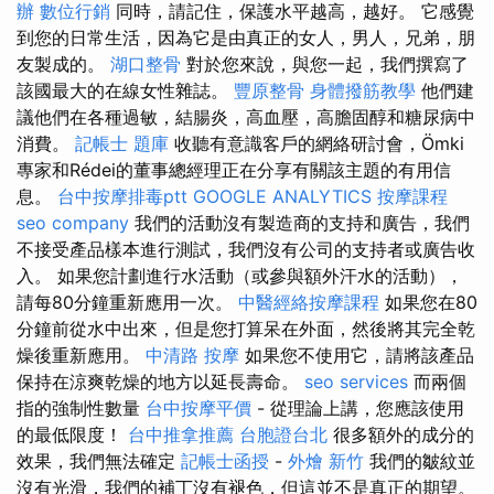
辦
數位行銷
同時，請記住，保護水平越高，越好。 它感覺
到您的日常生活，因為它是由真正的女人，男人，兄弟，朋
友製成的。
湖口整骨
對於您來說，與您一起，我們撰寫了
該國最大的在線女性雜誌。
豐原整骨
身體撥筋教學
他們建
議他們在各種過敏，結腸炎，高血壓，高膽固醇和糖尿病中
消費。
記帳士 題庫
收聽有意識客戶的網絡研討會，Ömki
專家和Rédei的董事總經理正在分享有關該主題的有用信
息。
台中按摩排毒ptt
GOOGLE ANALYTICS
按摩課程
seo company
我們的活動沒有製造商的支持和廣告，我們
不接受產品樣本進行測試，我們沒有公司的支持者或廣告收
入。 如果您計劃進行水活動（或參與額外汗水的活動），
請每80分鐘重新應用一次。
中醫經絡按摩課程
如果您在80
分鐘前從水中出來，但是您打算呆在外面，然後將其完全乾
燥後重新應用。
中清路 按摩
如果您不使用它，請將該產品
保持在涼爽乾燥的地方以延長壽命。
seo services
而兩個
指的強制性數量
台中按摩平價
- 從理論上講，您應該使用
的最低限度！
台中推拿推薦
台胞證台北
很多額外的成分的
效果，我們無法確定
記帳士函授
-
外燴 新竹
我們的皺紋並
沒有光滑，我們的補丁沒有褪色，但這並不是真正的期望。