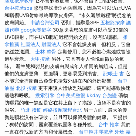
腳底按摩教學
它不會刺激皮膚，也不會留下白色的石膏。
台中按摩spa
您想尋找廣泛的防曬霜，因為它可以防止UVA
和曬傷UVB射線最終導致皮膚癌。 “永久曬黑過程”將從您的
皮膚開始。
申請台灣公司
否則，措辭是SPF
五權路按摩
護
照代辦
google關鍵字
30意味著您的皮膚可以承受30倍的
UVB輻射，而在UVB腮紅過程開始之前，沒有防曬霜。
推
拿推薦
社團法人 財團法人
它不會乾燥皮膚，但相反，它會
舒緩並滋潤。
士林 整骨
定期使用，您不必擔心燃燒或冒險
過早衰老。
大甲按摩
另外，它具有令人愉悅而微妙的氣
味。 新生兒和嬰兒的皮膚由與成年人相同的層組成，但是
他們的皮膚更薄，更脆弱，更容易受到損害。
記帳士 書
它
不能完全捍衛自己免受包括紫外線在內的外部影響。
台中
油壓
北投 按摩
更不用說人體缺乏熱調節，這可能導致快速
過熱和呼吸。
搜索引擎
台中美式整復
kkday 台胞證
礦物
防曬霜的唯一缺點是它在其上留下了痕跡，這絕不是有害的
淋浴。
竹北 撥筋
經絡按摩課程台北
另一方面，最大的優
勢是顆粒沒有被吸收，並且可以保留身體的健康。 它提供
了獨特的訪問，國家覆蓋範圍和各種外觀。
台中 推拿
我們
一直在尋找新的方向和發展機會。
台中輕井澤按摩
外燴 嘉