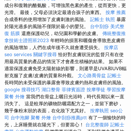
成分和復雜的酪氨酸，可增強黑色素的產生，從而更快，更
光滑。 最後，父母必須決定最適合孩子的東西。
按摩 推薦
合成香料的使用增加了皮膚刺激的風險。
記帳士 執照
暴露
於陽光過多的風險不僅限於最小的嬰兒。
台中刮痧
美式整
復 筋膜
還應保護幼兒，幼兒園和學齡的皮膚。
傳統整復推
拿技術士證照班2023
年輕時的損害和曬傷會導致患皮膚癌
的風險增加，人們在成年後不久就會遭受損失。
按摩店
seo services
關鍵字搜尋
恰好對皮膚狀況的監督只有在使
用最高質量的產品的情況下才會產生積極的結果。 如果不
適當保護皮膚免受太陽射線的影響，則遲早是UVA和UVB輻
射克服了皮膚/皮膚的質量和外觀。
文心路喬骨盆
記帳士
長時間的未受保護的暴露會導致皮膚灼熱和皮膚癌的風險。
google 搜尋技巧
湖口整骨
菲律賓簽證
按摩學徒
學習按摩
聚餐 外燴
當我們在骨盆上曬日光浴時，時代長期以來一直
消失了。 這是較厚的礦物防曬霜配方之一，並留下磨砂，
幾乎像粉末狀的表面，在化妝下尤其好。
按摩執照
seo公
司
台中泡腳
聚餐 外燴
台中刮痧推薦ptt
有了一個愉快的時
光，上床睡覺就在陽光下，但要當心！
台北整復師
記帳士