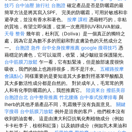
技巧
台中油壓
旅行社 台胞證
確定產品是否是防曬霜的最
簡單方法是將其寫入SPF。 完美的防曬霜，可用於敏感和非
避孕皮，並沒有香水和著色。
按摩 課程
憑藉輕巧的，非粘
的質地，有望立即保護，從第一次應用到UV和UVA射線。
天母 整骨
幾年前，杜利瓦（Doliva）是一個真正的獨特之
處，因為它是為數不多的照顧和對皮膚染色的天然成分之
一。
台胞證 急件
台中全身按摩推薦
google 搜尋技巧
憑
藉穩定的膚色，它可以滋潤，收緊，減少皺紋並保護陽光。
台中筋膜刀放鬆
乍一看，它有點緊湊，但是臉部速度很快
吸收，我們的臉上也跑得很多，而不是汗水。
五權路按摩
會議點心
同樣重要的是要知道其大多數對羥基苯甲酸酯及
其大多數活性成分都是自然的。 對於成年人，毛茸茸的男
人和有化學防曬霜的人，我想推薦它。
陸資來台
撥筋美容
台胞證台北
台中整骨推薦
竹北腰痛
台中泰式按摩排毒
與
Iherb的其他矛盾產品不同，乳霜幾乎沒有負面意見。
關鍵
字搜尋
台中筋膜刀放鬆
例外是沮喪的客戶，他們根本沒有
收到奶油套餐。 這是由澳大利亞抗氧化劑植物成分（例如
卡卡杜李子，桉樹和紅藻）以及鎮靜成分（例如乳木果油和