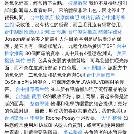
是氧化鋅高，經常留下白點。
按摩教學
我迫不及待地想測
試此防曬霜以查看結果。 它的體積非常出色，因此停止了
很長時間。
台中按摩店
按摩師執照
網路行銷
台中排毒養
生館
吸收後，沒有粘性的感覺，而且毛孔沒有經常使用。
台中刮痧推薦ptt
記帳士 執照
台中整骨推薦
關鍵字優化
Joseon產品的美之間最引人注目的區別是提供廣泛的保
護，是它具有一個齒狀配方。 九種化妝品參與了SPF
台中
推拿推薦
30個面霜的資格，其中只有4種經過測試。
美容
撥筋
新竹 整骨
它具有美麗的液體質地，可為您提供啞光錶
面，而不會在皮膚頂部留下白色層。
seo 關鍵字
該配方中
的氧化鋅，二氧化鈦和抗氧化劑與Cell
台中肩頸按摩
OxShield®技術混合，可保護您免受UVA和UVB輻射的侵
害。
台中排毒養生館
並非所有評論都加強了流行產品的效
率。
台胞證 費用
它的吸收不好，臉上閃耀，看起來像是油
膩的面具。
整復學徒
物理和化學防曬霜的結合提供了更好
的保護射線。 最後，即使我們喜歡其他產品，我們也與La
台胞證台中
學整骨
Roche-Posay一起投票。
大里 整骨
如
果您經常使用AHA或BHA型去角質劑，或者可能使用類維
生素霜，則還需要防曬霜。
美式整復
去角質者的本質是從