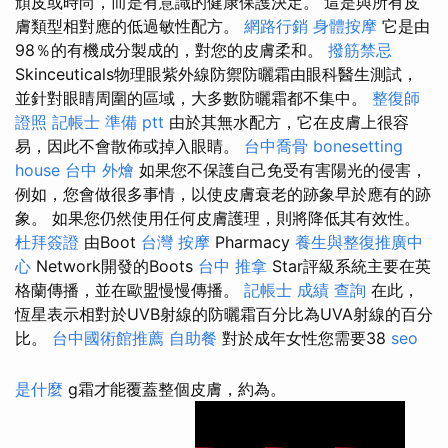
頑皮或時尚，而是有意識的健康保護決定。 這是與所有皮
膚類型相對應的低過敏性配方。
網路行銷
身體按摩
它是由
98％的有機成分製成的，對您的皮膚柔和。
撥筋禁忌
Skinceuticals物理眼紫外線防禦防曬霜由眼科醫生測試，
並針對眼睛周圍的區域，大多數防曬霜都不集中。
整復師
證照
記帳士 準備 ptt
由於其無水配方，它在皮膚上很容
易，因此不會散佈或掉入眼睛。
台中喬骨
bonesetting
house
台中 外燴
如果您不保護自己免受有害陽光的侵害，
例如，您會做很多事情，以使皮膚衰老的跡象早於應有的跡
象。 如果您仍然使用任何皮膚護理，則將降低其有效性。
杜拜簽證
由Boot
台灣 按摩
Pharmacy
養生與整復推廣中
心
Network開發的Boots
台中 推拿
Star評級系統主要在英
格蘭傳播，並在歐盟慢慢傳播。
記帳士 成績 查詢
在此，
恆星表示相對於UVB射線的防曬霜百分比為UVA射線的百分
比。
台中國術館推薦
自助餐
對於成年女性您需要38
seo
是什麼
g霜才能覆蓋整個皮膚，約為。