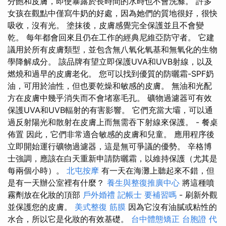
分飽和皮膚，即使暴露於長時間的水時也不會洗滌。 許多
女孩在觀點中僅寫牛奶的好處，因為她們的質地很好，很快
吸收，沒有光。 塗抹後，皮膚感覺完全保護並且不會變
乾。 每年都會回來且仍在工作的經典尼維亞防守者。 它建
議用於所有皮膚類型，並包含無八氧化氧基和無氧化的生物
學降解成分。 該品牌有望立即保護UVA和UVB射線，以及
燃燒和過早的皮膚老化。 您可以找到優質的防曬霜-SPF奶
油，可用於油性，但也要乾燥和敏感的皮膚。 無油和光配
方在皮膚中幾乎消失而不會堵塞毛孔。 礦物過濾器可有效
保護UVA和UVB輻射的有害影響。 它們充當大壩，可以通
過反射陽光和散射在皮膚上而無需吞下射線來保護。 - 餐桌
佈置 因此，它們非常適合敏感的皮膚和兒童。 應用程序後
立即開始運行礦物過濾器，這是無可爭議的優勢。 辛格博
士強調，應該在白天重新申請防曬霜，以維持保護（尤其是
每兩個小時）。
北屯按摩
有一天在海灘上聽起來不錯，但
是有一天辦公室裡有什麼？
養生與整復推廣中心
將這種噴
霧劑放在化妝的頂部
戶外婚禮
記帳士 要補習嗎
- 刷新外觀
並保護您的皮膚。
美式整復 筋膜
因為它沒有油膩或粘性的
水合，所以它是化妝的有效基礎。
台中體態矯正
台胞證 代