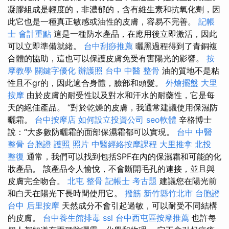
凝膠組成是輕度的，非濃郁的，含有維生素和抗氧化劑，因
此它也是一種真正敏感或油性的皮膚，容易不完善。
記帳
士 會計重點
這是一種防水產品，在應用後立即激活，因此
可以立即準備就緒。
台中刮痧推薦
曬黑過程得到了青銅複
合體的協助，這也可以保護皮膚免受有害陽光的影響。
按
摩教學
關鍵字優化
辦護照
台中 中醫 整骨
油的質地不是粘
性且不gr的，因此適合身體，臉部和頭髮。
外燴擺盤
大里
按摩
由於皮膚的耐受性以及對水和汗水的耐藥性，它是每
天的絕佳產品。 “對於乾燥的皮膚，我通常建議使用保濕防
曬霜。
台中按摩店
如何設立投資公司
seo軟體
辛格博士
說：“大多數防曬霜的面部保濕霜都可以實現。
台中 中醫
整骨
台胞證 護照 照片
中醫經絡按摩課程
大里推拿
北投
整復
通常，我們可以找到包括SPF在內的保濕霜和可能的化
妝產品。 該產品令人愉悅，不會斷開毛孔的連接，並且與
皮膚完全吻合。
北屯 整骨
記帳士 考古題
建議您在陽光前
和白天在陽光下長時間使用它。
撥筋 新竹縣竹北市
台胞證
台中
后里按摩
天然成分不會引起過敏，可以耐受不同結構
的皮膚。
台中養生館排毒
ssl
台中西屯區按摩推薦
也許每