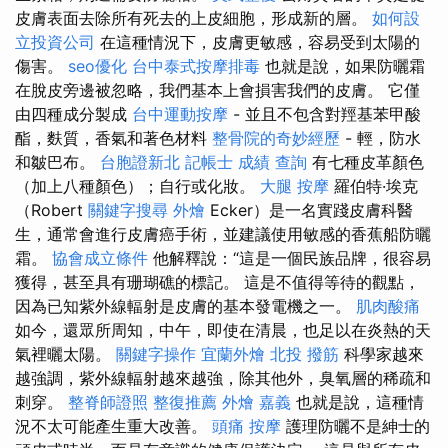
皮膚表面去除所有死去的上皮細胞，形成新的層。
如何設
立投資公司
在這種情況下，皮膚更敏感，容易受到太陽的
傷害。
seo優化
台中泰式按摩排毒
也就是說，如果防曬霜
在脫皮旁邊被忽略，我們基本上會損害我們的皮膚。 它僅
由四種成分製成
台中運動按摩
- 並且不包含對羥基苯甲酸
酯，麩質，香氣和著色材料
整骨院的奇妙經歷
- 輕，防水
和皺巴布。
台胞證新北
記帳士 成績 查詢
有七種皮革顏色
（加上八種顏色）；自行或化妝。
大腿 按摩
羅伯特·埃克
（Robert
關鍵字搜尋
外燴
Ecker）是一名實踐皮膚科醫
生，通常會進行皮膚癌手術，並建議使用敏感的香蕉船防曬
霜。
協會成立條件
他解釋說：“這是一個民族品牌，很容易
獲得，甚至具有珊瑚礁的標記。 這是不值得等待的觀點，
因為已知紫外線輻射是皮膚的基本發電機之一。
肌肉酸痛
如今，還眾所周知，中午，即使在清晨，也足以在炎熱的天
氣裡曬太陽。
關鍵字操作
宜蘭外燴
北投 撥筋
科學家越來
越強調，紫外線輻射越來越強，除其他外，臭氧層的稀疏和
刺穿。
整脊師證照
整復推薦
外燴 嘉義
也就是說，這種情
況不太可能產生重大改善。
頭痛 按摩
護理防曬不是紳士的