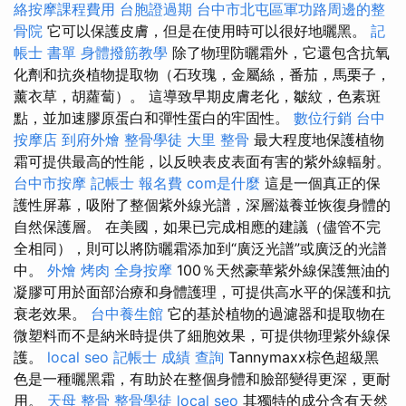
絡按摩課程費用
台胞證過期
台中市北屯區軍功路周邊的整
骨院
它可以保護皮膚，但是在使用時可以很好地曬黑。
記
帳士 書單
身體撥筋教學
除了物理防曬霜外，它還包含抗氧
化劑和抗炎植物提取物（石玫瑰，金屬絲，番茄，馬栗子，
薰衣草，胡蘿蔔）。 這導致早期皮膚老化，皺紋，色素斑
點，並加速膠原蛋白和彈性蛋白的牢固性。
數位行銷
台中
按摩店
到府外燴
整骨學徒
大里 整骨
最大程度地保護植物
霜可提供最高的性能，以反映表皮表面有害的紫外線輻射。
台中市按摩
記帳士 報名費
com是什麼
這是一個真正的保
護性屏幕，吸附了整個紫外線光譜，深層滋養並恢復身體的
自然保護層。 在美國，如果已完成相應的建議（儘管不完
全相同），則可以將防曬霜添加到“廣泛光譜”或廣泛的光譜
中。
外燴 烤肉
全身按摩
100％天然豪華紫外線保護無油的
凝膠可用於面部治療和身體護理，可提供高水平的保護和抗
衰老效果。
台中養生館
它的基於植物的過濾器和提取物在
微塑料而不是納米時提供了細胞效果，可提供物理紫外線保
護。
local seo
記帳士 成績 查詢
Tannymaxx棕色超級黑
色是一種曬黑霜，有助於在整個身體和臉部變得更深，更耐
用。
天母 整骨
整骨學徒
local seo
其獨特的成分含有天然