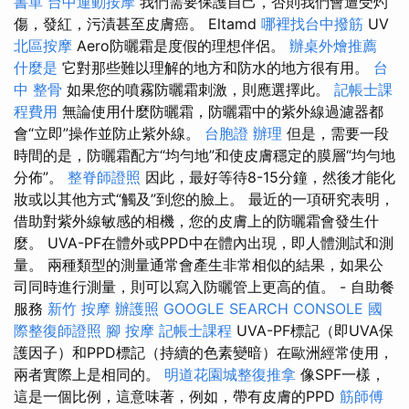
書單
台中運動按摩
我們需要保護自己，否則我們會遭受灼
傷，發紅，污漬甚至皮膚癌。 Eltamd
哪裡找台中撥筋
UV
北區按摩
Aero防曬霜是度假的理想伴侶。
辦桌外燴推薦
什麼是
它對那些難以理解的地方和防水的地方很有用。
台
中 整骨
如果您的噴霧防曬霜刺激，則應選擇此。
記帳士課
程費用
無論使用什麼防曬霜，防曬霜中的紫外線過濾器都
會“立即”操作並防止紫外線。
台胞證 辦理
但是，需要一段
時間的是，防曬霜配方“均勻地”和使皮膚穩定的膜層“均勻地
分佈”。
整脊師證照
因此，最好等待8-15分鐘，然後才能化
妝或以其他方式“觸及”到您的臉上。 最近的一項研究表明，
借助對紫外線敏感的相機，您的皮膚上的防曬霜會發生什
麼。 UVA-PF在體外或PPD中在體內出現，即​​人體測試和測
量。 兩種類型的測量通常會產生非常相似的結果，如果公
司同時進行測量，則可以寫入防曬管上更高的值。 - 自助餐
服務
新竹 按摩
辦護照
GOOGLE SEARCH CONSOLE
國
際整復師證照
腳 按摩
記帳士課程
UVA-PF標記（即UVA保
護因子）和PPD標記（持續的色素變暗）在歐洲經常使用，
兩者實際上是相同的。
明道花園城整復推拿
像SPF一樣，
這是一個比例，這意味著，例如，帶有皮膚的PPD
筋師傅