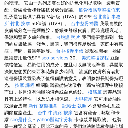
的護理。 它由一系列皮膚友好的抗氧化劑提取物，透明質
酸，舒緩蘆薈和舒緩抗炎成分配製。
筋骨撥筋堂整復竹東
瓶子是它提供了具有PA評級（UVA）的SPF
台北會計事務
所
竹北 按摩
50保護（UVB）。
台中整骨神醫
我最喜歡的
皮膚成分之一是煙酰胺，舒緩並舒緩皮膚，同時處理衰老，
保濕和豐富皮膚的跡象。
台胞證 照片
我們需要意識到，我
們的皮膚敏感，淺色，黑暗，我們很容易燃燒，家庭中有癌
症，時間，暴露年齡等。
台中按摩平價
從現在開始，始終
建議使用最低SPF
seo services
30。
美式整復課程
豆類
價格便宜，易於使用的成分，並且可以無限地準備，具體取
決於您想要的東西和花費多少時間。 油膩的皮膚所有者對
這種保護裝置發表了值得稱讚的意見，表明臉部長期保持啞
光。
按摩 課程
韓國防曬霜從快速吸收，獨特的護理中脫穎
而出，並且沒有油膩的淺色或白色條紋。
撥筋筆
該產品還
具有上述特性，以及防水和保濕。
大甲按摩
它可用於油性
或混合皮膚
新竹 整復推拿
-
記帳士 執照
不會變色毛孔並
調節皮脂產生。
台中 中清路 按摩
它含有蘆薈，駱駝和卡
繆
seo是什么
-
yahoo關鍵字分析
卡穆漿果提取物。 包裝
是一種泵金屬管，因此不幸的是，我們無法將這種美味佳餚