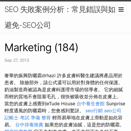
SEO 失敗案例分析：常見錯誤與如何
避免-SEO公司
Marketing (184)
Sep 27, 2013
奢華的振興防曬霜drhazi 許多皮膚科醫生建議將產品用於
患者。 除臉部外，該公式還可以用於對身體的任何保護。
奶油製造商被認為是皮膚科護理市場的領導者。 它的細膩
而輕的質地不會阻塞毛孔，很快被吸收並分佈在皮膚上。
當您的皮膚上感覺到eTude House
台中養生會館
Sunprise
輕度通風的防曬霜時，您會感到驚訝。
seo行銷
seo公司
記帳士 考試 準備
整骨
輕而易舉地在皮膚上滑動是如此容
易。
台中排毒推薦
如果您的皮膚油膩，這是您的防曬霜。