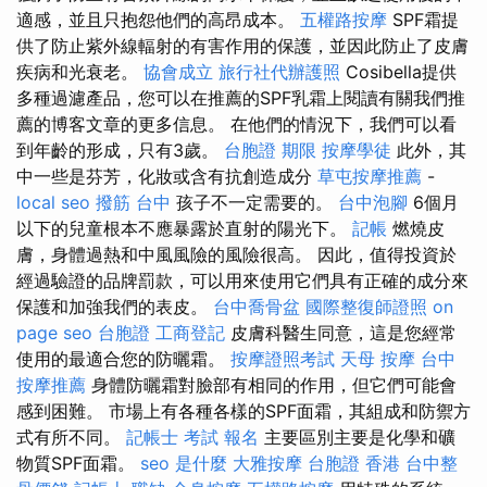
適感，並且只抱怨他們的高昂成本。
五權路按摩
SPF霜提
供了防止紫外線輻射的有害作用的保護，並因此防止了皮膚
疾病和光衰老。
協會成立
旅行社代辦護照
Cosibella提供
多種過濾產品，您可以在推薦的SPF乳霜上閱讀有關我們推
薦的博客文章的更多信息。 在他們的情況下，我們可以看
到年齡的形成，只有3歲。
台胞證 期限
按摩學徒
此外，其
中一些是芬芳，化妝或含有抗創造成分
草屯按摩推薦
-
local seo
撥筋 台中
孩子不一定需要的。
台中泡腳
6個月
以下的兒童根本不應暴露於直射的陽光下。
記帳
燃燒皮
膚，身體過熱和中風風險的風險很高。 因此，值得投資於
經過驗證的品牌罰款，可以用來使用它們具有正確的成分來
保護和加強我們的表皮。
台中喬骨盆
國際整復師證照
on
page seo
台胞證
工商登記
皮膚科醫生同意，這是您經常
使用的最適合您的防曬霜。
按摩證照考試
天母 按摩
台中
按摩推薦
身體防曬霜對臉部有相同的作用，但它們可能會
感到困難。 市場上有各種各樣的SPF面霜，其組成和防禦方
式有所不同。
記帳士 考試 報名
主要區別主要是化學和礦
物質SPF面霜。
seo 是什麼
大雅按摩
台胞證 香港
台中整