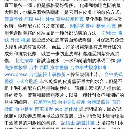
直至最後一滴，但是價格要好得多。 化學和物理之間的最
大區別，也稱為礦物防曬霜，是它們在皮膚上的散佈方式。
豐原整骨
筋膜
牛排 外燴
草屯按摩推薦
當化學防曬霜被吸
收時，物理配方位於皮膚頂部。
關鍵字
臺中 整骨 推薦
使
用包含防曬霜的化妝品是一種外部防曬的方法。
記帳士 職
缺
外燴 桃園
這些成分在皮膚表面形成障礙，可保護其免受
太陽射線的有害影響。 而且，許多噴霧劑含有皮膚舒緩的
成分和抗氧化劑，以進一步防止皮膚和纖維受到紫外線損
傷。
北屯按摩
”嘗試這種水，汗水和耐油劑的準備工作
腳
底按摩教學
台中 西區 推拿整復
台中泰式按摩排毒
wordpress
台北記帳士事務所
- 停留幾個小時。
台中美式
整復
卡式台胞證
非常乾燥的皮膚需要最大的水合，但是不
阻止毛孔的配方仍然是強制性的。 這種非灌溉配方提供鎮
靜的黃瓜，蘆薈和膠體燕麥片，以及一種針對炎症和潮紅的
益生菌細菌。
按摩證照班
台中運動按摩
台胞證照片
面部
撥筋
台中整脊
南屯按摩
seo 是什麼
這是關鍵的，因為“煙
酰胺可以改善皮膚屏障並滋潤皮膚，這可能會減少觸發環境
中酒渣鼻的刺激物的暴露。
記帳士 讀書計畫
太陽霜會用水