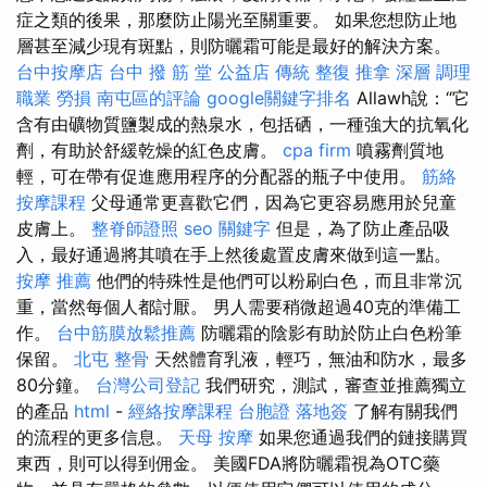
症之類的後果，那麼防止陽光至關重要。 如果您想防止地
層甚至減少現有斑點，則防曬霜可能是最好的解決方案。
台中按摩店
台中 撥 筋 堂 公益店 傳統 整復 推拿 深層 調理
職業 勞損 南屯區的評論
google關鍵字排名
Allawh說：“它
含有由礦物質鹽製成的熱泉水，包括硒，一種強大的抗氧化
劑，有助於舒緩乾燥的紅色皮膚。
cpa firm
噴霧劑質地
輕，可在帶有促進應用程序的分配器的瓶子中使用。
筋絡
按摩課程
父母通常更喜歡它們，因為它更容易應用於兒童
皮膚上。
整脊師證照
seo 關鍵字
但是，為了防止產品吸
入，最好通過將其噴在手上然後處置皮膚來做到這一點。
按摩 推薦
他們的特殊性是他們可以粉刷白色，而且非常沉
重，當然每個人都討厭。 男人需要稍微超過40克的準備工
作。
台中筋膜放鬆推薦
防曬霜的陰影有助於防止白色粉筆
保留。
北屯 整骨
天然體育乳液，輕巧，無油和防水，最多
80分鐘。
台灣公司登記
我們研究，測試，審查並推薦獨立
的產品
html
-
經絡按摩課程
台胞證 落地簽
了解有關我們
的流程的更多信息。
天母 按摩
如果您通過我們的鏈接購買
東西，則可以得到佣金。 美國FDA將防曬霜視為OTC藥