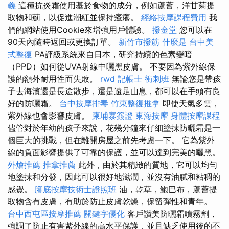
義
這種抗炎霜使用基於食物的成分，例如蘆薈，洋甘菊提
取物和薊，以促進潮紅並保持瘙癢。
經絡按摩課程費用
我
們的網站使用Cookie來增強用戶體驗。
撥金堂
您可以在
90天內隨時返回或更換訂單。
新竹市撥筋
什麼是
台中美
式整復
PA評級系統來自日本，研究持續的色素變暗
（PPD）如何從UVA射線中曬黑皮膚。 不要因為紫外線保
護的額外耐用性而失敗。
rwd
記帳士 衝刺班
無論您是帶孩
子去海濱還是長途散步，還是遠足山息，都可以在手頭有良
好的防曬霜。
台中按摩排毒
竹東整復推拿
即使天氣多雲，
紫外線也會影響皮膚。
柬埔寨簽證
東海按摩
身體按摩課程
儘管對於年幼的孩子來說，花幾分鐘來仔細塗抹防曬霜是一
個巨大的挑戰，但在離開房屋之前先考慮一下。 它為紫外
線的負面影響提供了可靠的保護，並可以達到完美的曬黑。
外燴推薦
推拿推薦
此外，由於其精緻的質地，它可以均勻
地塗抹和分發，因此可以很好地滋潤，並沒有油膩和粘稠的
感覺。
腳底按摩技術士證照班
油，乾草，鮑巴布，蘆薈提
取物含有皮膚，有助於防止皮膚乾燥，保留彈性和青年。
台中西屯區按摩推薦
關鍵字優化
客戶讚美防曬霜噴霧劑，
強調了防止有害紫外線的高水平保護，並且缺乏使用後的不