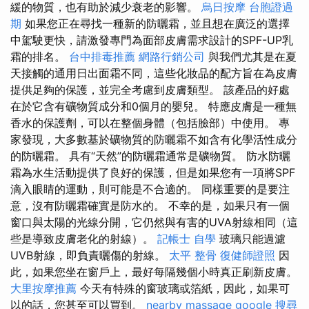
緩的物質，也有助於減少衰老的影響。
烏日按摩
台胞證過
期
如果您正在尋找一種新的防曬霜，並且想在廣泛的選擇
中駕駛更快，請激發專門為面部皮膚需求設計的SPF-UP乳
霜的排名。
台中排毒推薦
網路行銷公司
與我們尤其是在夏
天接觸的通用日出面霜不同，這些化妝品的配方旨在為皮膚
提供足夠的保護，並完全考慮到皮膚類型。 該產品的好處
在於它含有礦物質成分和0個月的嬰兒。 特應皮膚是一種無
香水的保護劑，可以在整個身體（包括臉部）中使用。 專
家發現，大多數基於礦物質的防曬霜不如含有化學活性成分
的防曬霜。 具有“天然”的防曬霜通常是礦物質。 防水防曬
霜為水生活動提供了良好的保護，但是如果您有一項將SPF
滴入眼睛的運動，則可能是不合適的。 同樣重要的是要注
意，沒有防曬霜確實是防水的。 不幸的是，如果只有一個
窗口與太陽的光線分開，它仍然與有害的UVA射線相同（這
些是導致皮膚老化的射線）。
記帳士 自學
玻璃只能過濾
UVB射線，即負責曬傷的射線。
太平 整骨
復健師證照
因
此，如果您坐在窗戶上，最好每隔幾個小時真正刷新皮膚。
大里按摩推薦
今天有特殊的窗玻璃或箔紙，因此，如果可
以的話，您甚至可以買到。
nearby massage
google 搜尋