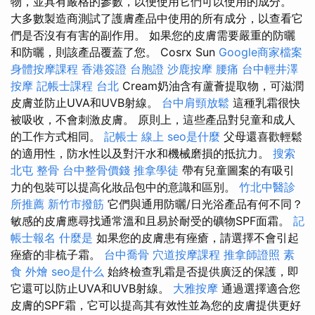
物，並具有嚴格的參數，以便使用它們可以使用的成分。
大多數製造商測試了護膚產品中使用的所有成分，以查看它
們是否沒有有害的副作用。 如果您的皮膚需要嚴重的防曬
和防曬，則該產品覆蓋了您。 Cosrx Sun
Google商家檔案
身體按摩課程
香港簽證 台胞證
沙鹿按摩
腰痛
台中輕井澤
按摩
記帳士課程 台北
Cream奶油含有蘆薈提取物，可滋潤
皮膚並防止UVA和UVB射線。
台中肩頸放鬆
這種乳霜很快
被吸收，不會刺激皮膚。 原則上，這些產品對兒童和成人
的工作方式相同。
記帳士 線上
seo是什麼
父母還喜歡輕鬆
的適用性，防水性以及對汗水和機械磨損的抵抗力。
搜索
北屯 整骨
台中整骨價錢
推拿學徒
帶有兒童圖案的有吸引
力的包裝可以提高化妝品包中的意識和區別。
竹北中醫診
所推薦
新竹市撥筋
它們與通用防曬/日光浴產品有何不同？
敏感的皮膚應尋找通常溫和且易於耐受的礦物SPF面霜。
記
帳士報名
什麼是
如果您的皮膚患有痤瘡，請選擇不會引起
痤瘡的非梳子霜。
台中喬骨
穴道按摩課程
推拿師證照
素
食 外燴
seo是什么
始終檢查乳霜是否提供廣泛的保護，即
它還可以防止UVA和UVB射線。
大雅按摩
通過選擇適合您
皮膚的SPF霜，它可以提高其有效性並為您的皮膚提供更好