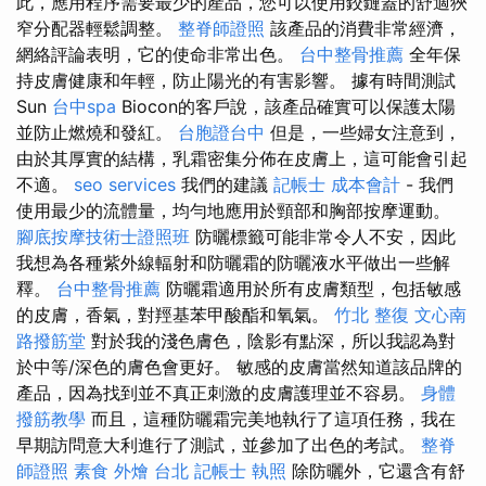
此，應用程序需要最少的產品，您可以使用鉸鏈蓋的舒適狹
窄分配器輕鬆調整。
整脊師證照
該產品的消費非常經濟，
網絡評論表明，它的使命非常出色。
台中整骨推薦
全年保
持皮膚健康和年輕，防止陽光的有害影響。 據有時間測試
Sun
台中spa
Biocon的客戶說，該產品確實可以保護太陽
並防止燃燒和發紅。
台胞證台中
但是，一些婦女注意到，
由於其厚實的結構，乳霜密集分佈在皮膚上，這可能會引起
不適。
seo services
我們的建議
記帳士 成本會計
- 我們
使用最少的流體量，均勻地應用於頸部和胸部按摩運動。
腳底按摩技術士證照班
防曬標籤可能非常令人不安，因此
我想為各種紫外線輻射和防曬霜的防曬液水平做出一些解
釋。
台中整骨推薦
防曬霜適用於所有皮膚類型，包括敏感
的皮膚，香氣，對羥基苯甲酸酯和氧氣。
竹北 整復
文心南
路撥筋堂
對於我的淺色膚色，陰影有點深，所以我認為對
於中等/深色的膚色會更好。 敏感的皮膚當然知道該品牌的
產品，因為找到並不真正刺激的皮膚護理並不容易。
身體
撥筋教學
而且，這種防曬霜完美地執行了這項任務，我在
早期訪問意大利進行了測試，並參加了出色的考試。
整脊
師證照
素食 外燴 台北
記帳士 執照
除防曬外，它還含有舒