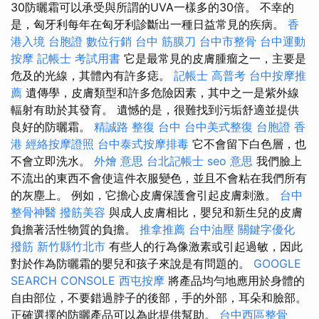
30防曬霜可以承受與所謂的UVA一樣多的30倍​​。 不幸的
是，匈牙利每年在匈牙利診斷出一種日益常見的疾病。
香
港入境 台胞證
數位行銷
台中 筋膜刀
台中市整骨
台中運動
按摩
記帳士 考試用書
它是最常見的皮膚腫瘤之一，主要是
危及的光線，其體內有許多痣。
記帳士 高普考
台中按摩推
薦
遺傳學，皮膚類型和許多危險因素，其中之一是紫外線
輻射有助於其發育。 遺憾的是，很難找到污垢舒適並提供
良好的防曬霜。
精誠路 整復 台中
台中美式整復
台胞證 香
港
經絡按摩證照
台中泰式按摩排毒
它不會留下白色層，也
不會立即洗水。
外燴 意思
台北記帳士
seo 意思
我們臉上
不流出的東西不會使這件衣服變色，並且不會粘在我們所有
的灰塵上。 例如，它擔心皮膚保護會引起皮膚刺激。
台中
整骨神醫
撥筋美容
與成人皮膚相比，嬰兒和新生兒的皮膚
負擔著活性物質的負擔。
推拿推薦
台中油壓
關鍵字優化
撥筋 新竹縣竹北市
有些人的行為像激素或引起過敏，因此
對於作為防曬霜的嬰兒和孩子來說是有問題的。
GOOGLE
SEARCH CONSOLE
西屯按摩
將產品均勻地應用於身體的
自由部位，不要錯過脖子的後部，手的外部，耳朵和臉部。
正確選擇的防曬產品可以為此提供幫助。
台中西區整骨