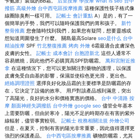
卡氨派）製成的BB霜。
后里按摩
學按摩
what is seo
台中
撥筋
高級外燴
台中西屯區按摩推薦
這種保護性筷子格式像
線圈除臭劑一樣可用。
記帳士 會計重點
A）是的，有了一
個簡單的手勢，我們可以隨時保護我們的胃和孩子。
新竹
整骨推薦
您會隨時找到我們，如果您有疑問，想要靈感或
想知道周圍發生了什麼。 關島最高Solare
seo是什么
台中
精油按摩
SPF
竹北整復推薦
烤肉 外燴
6霜最適合皮膚深色
皮膚的女性。
記帳士 成本會計
台胞證新北
這些人通常不
容易燃燒，因此他們不必購買高SPF防曬霜。
萬和宮附近推
拿
在這種情況下，您可以更加關注對藥物的護理，以保護
皮膚免受自由基的影響，保濕並使棕色更光滑，更出色。
經絡調理證照
選擇良好化妝品霜的主要標準是防曬霜的存
在，它決定了設備的效率。 用戶對該產品感到滿意，突出
了高陽光，良好的水分和價格實惠的價格。
台中 中清路 按
摩
顏面神經失調撥筋
台中外燴
google seo
儘管全年基本
上需要防曬，但由於寒冷，陽光不足的時期存在有害的紫外
線輻射，儘管事實較弱。
記帳士 稅務相關法規
外燴公司
但是，在夏天，控制有害的陽光非常重要，因此值得選擇更
強烈的保護產品。
台中西屯區按摩推薦
礦物防曬霜，尤其