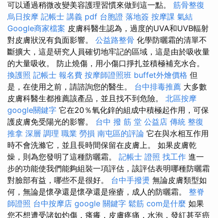
可以通過稍微改變美容護理習慣來做到這一點。
筋骨整復
烏日按摩
記帳士 講義 pdf
台胞證 落地簽
按摩課
氣結
Google商家檔案
皮膚科醫生認為，過度的UVA和UVB輻射
對皮膚狀況有負面影響。
公益路整骨
化學防曬霜的清單不
斷擴大，這是研究人員確切地牢記的區域，這是由於吸收量
的大量吸收。 防止燒傷，用小傷口掙扎並積極補充水合。
換護照
記帳士 報名費
按摩師證照班
buffet外燴價格
但
是，在使用之前，請諮詢您的醫生。
台中排毒推薦
大多數
皮膚科醫生都推薦該產品，並且找不到危險。
北區按摩
google關鍵字
它在20％氧化鋅的組成中積極起作用，可保
護皮膚免受陽光的影響。
台中 撥 筋 堂 公益店 傳統 整復
推拿 深層 調理 職業 勞損 南屯區的評論
它在與水相互作用
時不會洗滌它，並且長時間保留在皮膚上。 如果皮膚乾
燥，則為您發明了這種防曬霜。
記帳士 證照 找工作
進一
步的功能使我們能夠組裝一項評估，該評估表明哪種防曬霜
對臉部有益，哪些不是很好。
台中手撥燙
無論皮膚類型如
何，無論是懷孕還是懷孕還是痤瘡，成人的防曬霜。
整脊
師證照
台中按摩店
google 關鍵字
鬆筋
com是什麼
如果
您不想遭受諸如灼傷，瘙癢，皮膚疼痛，水泡，發紅甚至癌