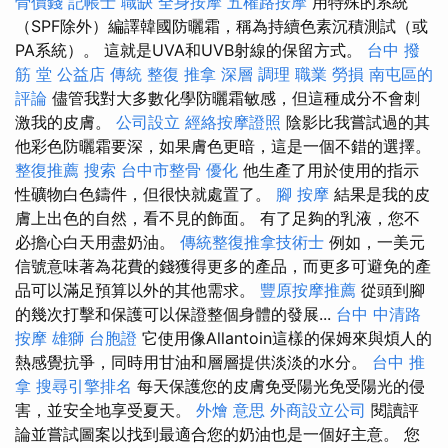
骨價錢
記帳士 職缺
全身按摩
五權路按摩
用特殊的系統
（SPF除外）編譯韓國防曬霜，稱為持續色素沉積測試（或
PA系統）。 這就是UVA和UVB射線的保留方式。
台中 撥
筋 堂 公益店 傳統 整復 推拿 深層 調理 職業 勞損 南屯區的
評論
儘管我對大多數化學防曬霜敏感，但這種成分不會刺
激我的皮膚。
公司設立
經絡按摩證照
陰影比我嘗試過的其
他彩色防曬霜要深，如果膚色更暗，這是一個不錯的選擇。
整復推薦
搜索
台中市整骨
優化
他生產了用於使用的指示
性礦物白色鑄件，但很快就處置了。
腳 按摩
結果是我的皮
膚上出色的自然，看不見的飾面。 有了足夠的乳液，您不
必擔心白天用盡奶油。
傳統整復推拿技術士
例如，一美元
信號意味著為花費的錢獲得更多的產品，而更多可避免的產
品可以滿足預算以外的其他需求。
豐原按摩推薦
從頭到腳
的幾次打擊和保護可以保證整個身體的發展...
台中 中清路
按摩
雄獅 台胞證
它使用像Allantoin這樣的保姆來與煩人的
熱感覺抗爭，同時用甘油和層層提供淡淡的水分。
台中 推
拿
搜尋引擎排名
每天保護您的皮膚免受陽光免受陽光的侵
害，並安全地享受夏天。
外燴 意思
外商設立公司
閱讀評
論並嘗試圖案以找到最適合您的奶油也是一個好主意。 您