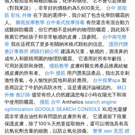
個人都知道有兩種防曬霜，化學和物理。 它不會引起痤瘡
（對我來說），非常好的價格約為5,600美元。
台中 抓龍
筋
彰化 外燴
在下面的選擇中，我介紹了包含化學防曬霜的
人。
腳底按摩教學
台中泰式按摩排毒
有些還含有混合動力
或醫師防曬霜，但它們都不是純粹的物理防曬霜，因此我不
推薦它們給孩子和非常敏感的皮膚，請參閱。
台中南屯整
骨
我在這裡寫了更多有關納米格式顆粒的信息。
護照代辦
會計事務所
網路行銷公司
建議為兒童，敏感的，酒渣鼻的
成年人和眼睛周圍的物理防曬霜。 它適用於所有年齡段，
可用於面部和身體。
撥筋教學
皮膚科醫生將產品推薦給敏
感皮膚的所有者。
台中 撥筋
用戶讚美該產品，指出其非刺
激性香氣，令人愉悅的質地和易於應用。
台中按摩spa
製
造商設定了牛奶的高防水性，這是通過評論確認的。
林口
外燴
會計師
儘管有些人仍然建議您每2小時在陽光下和湖
中使用防曬霜。
撥筋 台中
Anthelios
search engine
optimization
GOOGLE SEARCH CONSOLE
XL啞光凝膠
霜非常適合油性和有問題的皮膚所有者。 它通過留下痕量
保護皮膚，除了100％天然姜提取物外，還可以增強具有高
抗氧化劑含量的細胞，以防止氧化損傷。
整脊
seo 意思
經