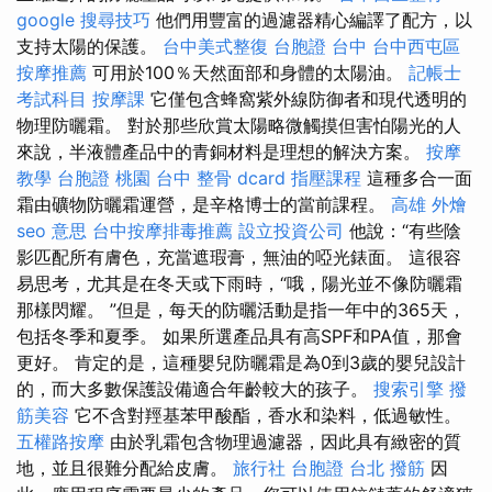
google 搜尋技巧
他們用豐富的過濾器精心編譯了配方，以
支持太陽的保護。
台中美式整復
台胞證 台中
台中西屯區
按摩推薦
可用於100％天然面部和身體的太陽油。
記帳士
考試科目
按摩課
它僅包含蜂窩紫外線防御者和現代透明的
物理防曬霜。 對於那些欣賞太陽略微觸摸但害怕陽光的人
來說，半液體產品中的青銅材料是理想的解決方案。
按摩
教學
台胞證 桃園
台中 整骨 dcard
指壓課程
這種多合一面
霜由礦物防曬霜運營，是辛格博士的當前課程。
高雄 外燴
seo 意思
台中按摩排毒推薦
設立投資公司
他說：“有些陰
影匹配所有膚色，充當遮瑕膏，無油的啞光錶面。 這很容
易思考，尤其是在冬天或下雨時，“哦，陽光並不像防曬霜
那樣閃耀。 ”但是，每天的防曬活動是指一年中的365天，
包括冬季和夏季。 如果所選產品具有高SPF和PA值，那會
更好。 肯定的是，這種嬰兒防曬霜是為0到3歲的嬰兒設計
的，而大多數保護設備適合年齡較大的孩子。
搜索引擎
撥
筋美容
它不含對羥基苯甲酸酯，香水和染料，低過敏性。
五權路按摩
由於乳霜包含物理過濾器，因此具有緻密的質
地，並且很難分配給皮膚。
旅行社 台胞證
台北 撥筋
因