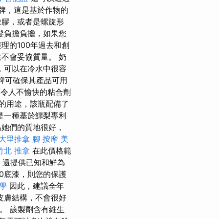
品牌，這是基於作物的
橡膠，或者是螺旋形
髮負擔負擔，如果您
理的100年過去和創
不會妥協質量。 奶
，可以在冷水中很容
a品牌可確保其產品可用
令人不愉快的粘合劑
的用途，該瓶配備了
是一種基於鱷梨專利
為她們的質地很好，
大里推拿
腳 按摩
美
竹北 推拿
在此價格範
還提供已知和鮮為
0底漆，則您的保護
學
因此，建議全年
皮膚結構，不會很好
。 該製劑含有維生