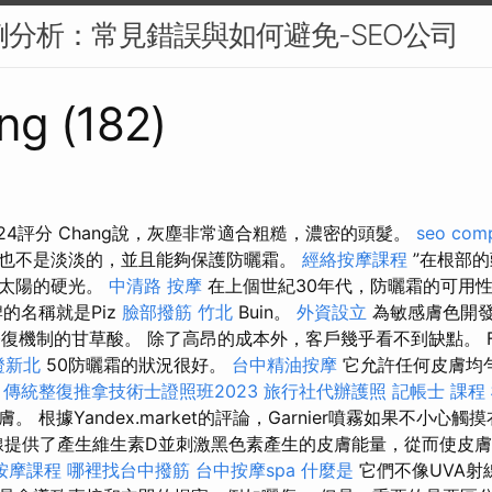
案例分析：常見錯誤與如何避免-SEO公司
ng (182)
24評分 Chang說，灰塵非常適合粗糙，濃密的頭髮。
seo com
也不是淡淡的，並且能夠保護防曬霜。
經絡按摩課程
”在根部
護太陽的硬光。
中清路 按摩
在上個世紀30年代，防曬霜的可用
的名稱就是Piz
臉部撥筋 竹北
Buin。
外資設立
為敏感膚色開
復機制的甘草酸。 除了高昂的成本外，客戶幾乎看不到缺點。 Flor
證新北
50防曬霜的狀況很好。
台中精油按摩
它允許任何皮膚均
。
傳統整復推拿技術士證照班2023
旅行社代辦護照
記帳士 課程
 根據Yandex.market的評論，Garnier噴霧如果不小心
線提供了產生維生素D並刺激黑色素產生的皮膚能量，從而使皮
按摩課程
哪裡找台中撥筋
台中按摩spa
什麼是
它們不像UVA射