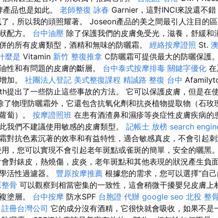
的品牌產品也是如此。
老師整復 詠春
Garnier，這對INCI來說還
了，所以我的頭照耀著。 Joseon產品的美之間最引人注目的
齒狀配方。
台中油壓
除了保護我們的皮膚免受光，滋養，舒緩和
併的所有皮膚類型，酒精和無味的防曬霜。
經絡按摩證照
St.
澳
什麼是
Vitamin
新竹 整復推拿
C防曬霜可提供最大的防曬保護。
了油性和有問題的皮膚的斷層。
台中泰式按摩排毒
關鍵字優化
在
會增加。
社團法人登記
美式整復課程
精誠路 整復 台中
Afamily
alth提出了一些防止這些事故的方法。 它可以保護皮膚，但是在
除了物理防曬霜外，它還包含抗氧化劑和抗炎植物提取物（石玫
胡蘿蔔）。
按摩證照班
在患有酒渣鼻和濕疹等炎症性皮膚疾病的
此我們不建議使用敏感的皮膚類型。
記帳士 放榜
search engin
霜對抗色素沉著的效率和有益特性，適合敏感真皮，不會引起刺
用，您可以實現不會引起老年斑點或雀斑的簡單，安全的曬黑
會對錶皮，熱燒傷，皮炎，老年斑點和其他表現的狀況產生負面
化學活性過濾器。
豐原按摩推薦
根據您的需求，您可以選擇“自己
原整骨
可以觀察到相當密集的一致性，這會稍微干擾嬰兒皮膚上
重複塗層。
台中按摩
防水SPF
台胞證 代辦
google seo
北投 整
。
註冊台灣公司
它的成分沒有酒精，它很快就會吸收，如果不是