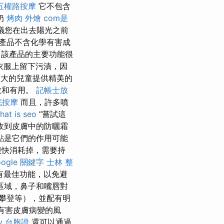
五權路按摩
它不包含
奶
烤肉 外燴
com是
議您在出去陽光之前
產品不含化學有害成
，該產品的主要功能很
衣服上留下污漬，因
月大的兒童提供精美的
軟和有用。
記帳士放
底按摩
而且，許多噴
hat is seo
”嘗試這
收到皮膚中的防曬霜
點是它們的作用可能
很快消耗掉，需要持
oogle 關鍵字
士林 整
有最佳功能，以免避
瞼區域，鼻子和嘴唇對
攀登等），並配有明
現有害皮膚病變的風
ay 台胞證
還可以通過