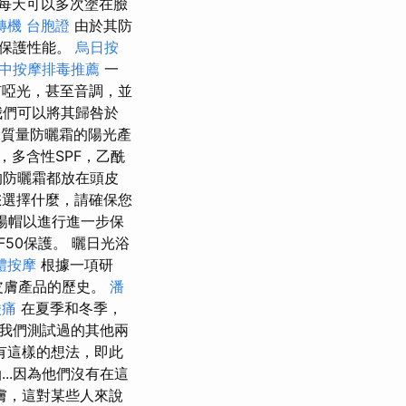
每天可以多次塗在臉
轉機 台胞證
由於其防
其保護性能。
烏日按
中按摩排毒推薦
一
啞光，甚至音調，並
我們可以將其歸咎於
質量防曬霜的陽光產
，多含性SPF，乙酰
的防曬霜都放在頭皮
選擇什麼，請確保您
太陽帽以進行進一步保
PF50保護。 曬日光浴
體按摩
根據一項研
pic皮膚產品的歷史。
潘
酸痛
在夏季和冬季，
不如我們測試過的其他兩
有這樣的想法，即此
..因為他們沒有在這
膚，這對某些人來說