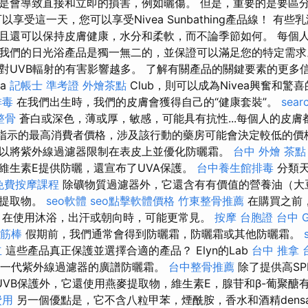
是會導致直接和立即的損害，例如曬傷。 但是，重要的是要區
以享受這一天，您可以享受Nivea Sunbathing產品線！ 有
且還可以保持皮膚健康，水分和柔軟，而不論季節如何。 每個
我們的日光浴產品是獨一無二的，並保證可以滿足您的特定需求
對UVB輻射的有害影響越多。 了解有關產品的關鍵要素的更多
ea
記帳士 準考證
外燴茶點
Club，則可以成為Nivea興奮和驚
排毒
在我們出生時，我們的皮膚會獲得自己的“健康套裝”。
sear
整骨
蒼白或深色，薄或厚，敏感，可能具有抗性...每個人的皮
指示的最高消費者價格，涉及該行動的藥房可能會決定較低的價格。 B
以將紫外線過濾器限制在表皮上並優化防曬霜。
台中 外燴 茶點
維生素E提供防曬，還宣布了UVA保護。
台中養生館排毒
分類天
免費按摩課程
除礦物質過濾器外，它還含有有價值的營養油（大
薈提取物。
seo軟體
seo點擊軟體價格
竹東整骨推薦
在購買之前
，在使用沐浴，出汗或朝向時，可能更常見。
按摩
台胞證 台中
筋棒
假期前，我們通常會得到防曬霜，防曬霜或其他防曬霜。
立
這些產品真正保護並選擇合適的產品？ Elyn的Lab
台中 推拿
包含新一代紫外線過濾器的廣譜防曬霜。
台中整骨推薦
除了提供高SP
UVB保護外，它還使用燕麥提取物，維生素E，腺苷和β-葡聚醣
費用
另一個優點是，它不含八粒甲苯，煙酰胺，香水和酒精dens