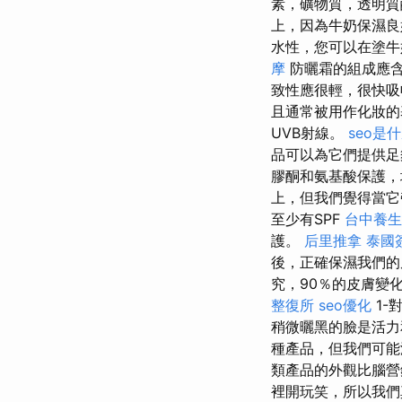
素，礦物質，透明質
上，因為牛奶保濕良
水性，您可以在塗牛
摩
防曬霜的組成應含
致性應很輕，很快
且通常被用作化妝的
UVB射線。
seo是
品可以為它們提供
膠酮和氨基酸保護，
上，但我們覺得當它
至少有SPF
台中養生
護。
后里推拿
泰國
後，正確保濕我們的
究，90％的皮膚變
整復所
seo優化
1-
稍微曬黑的臉是活力和
種產品，但我們可
類產品的外觀比腦
裡開玩笑，所以我