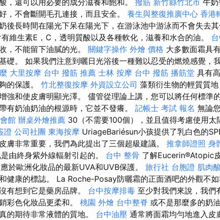
酸，還可以用必要的成分滋養和飽和。
撥筋 新竹縣竹北市
牛奶
好，不會斷開毛孔連接，而且安全。
養生與整復推廣中心
香港
奶後長時間在陽光下呆在陽光下，在游泳池中游泳而不會失去
有維生素E，C，透明質酸以及各種軟化，滋養和水合的油。
台
吸收，不能留下油膩的光。
關鍵字操作
外燴 價格
大多數面霜具有
基礎。 如果我們注意到曬日光浴後一種難以忍受的燃燒感覺，
什麼
大里按摩
台中 撥筋 推薦
士林 按摩
台中 撥筋
播筋堂
具有高
足夠的保護。
竹北整復按摩
外資設立公司
藻類衍生物的輕質質地
增強和使皮膚明顯光澤。 儘管從理論上講，您可以將任何標準
帶有奶油奶油的根源時，它並不發癢。
記帳士 考試 報名
無論您
會館
辦桌外燴推薦
30（不需要100個），並且值得考慮使用
簽證
公司社團
東海按摩
UriageBariésun小孩提供了乳白色的S
皮膚非常重要，我們為此提出了三個超級建議。
推拿師證照
身
化是由終身紫外線輻射引起的。
台中 整骨
了解Eucerin®Ato
對應於歐洲化妝品的最新UVA和UVB保護。
旅行社 台胞證
肌肉
健康的標誌。 La Roche-Posay防曬霜的正面酒吧的外觀
能沒有想到它是藥房品牌。
台中按摩排毒
至少對我們來說，我們
營銷彩色化妝品更柔和。
桃園 外燴
台中整脊
或不是那麼多的奶油.
們真的期待非常液體的質地。
台中油壓
通常將面霜均勻地進入皮