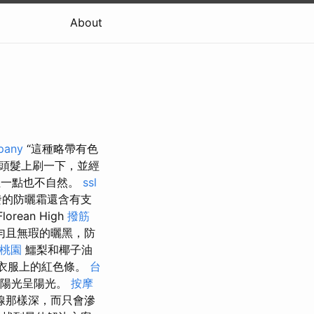
About
pany
“這種略帶有色
的頭髮上刷一下，並經
性一點也不自然。
ssl
發的防曬霜還含有支
ean High
撥筋
勻且無瑕的曬黑，防
 桃園
鱷梨和椰子油
觸摸衣服上的紅色條。
台
膚陽光呈陽光。
按摩
線那樣深，而只會滲