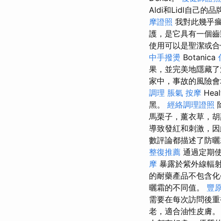
Aldi和Lidl自己
摩證照
我對此幾乎瘋
護，是它具有一個
使用可以是聖潔或合
中手撥燙
Botanica
果，並完美地隱藏
家中，事故的風險
調理
脹氣 按摩
He
黑。
經絡調理證照
馬栗子，薰衣草，
導致發紅和刺激，因
數評論都描述了防曬
整復推薦
通過定期使
摩
暴露於紫外線輻射
的耐藥產品不包含
曬霜的不同值。
豐
需要在每次訪問後
老，適合油性皮膚