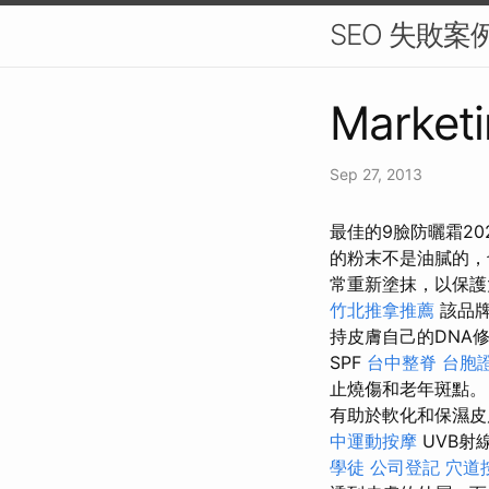
SEO 失敗
Marketi
Sep 27, 2013
最佳的9臉防曬霜20
的粉末不是油膩的，
常重新塗抹，以保
竹北推拿推薦
該品牌
持皮膚自己的DNA修
SPF
台中整脊
台胞
止燒傷和老年斑點
有助於軟化和保濕皮膚。
中運動按摩
UVB射
學徒
公司登記
穴道