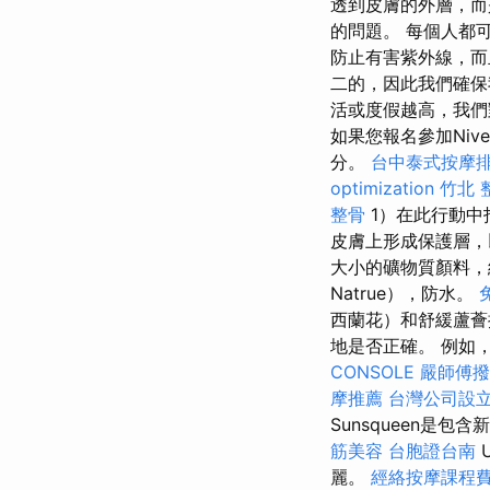
透到皮膚的外層，而
的問題。 每個人都可
防止有害紫外線，而
二的，因此我們確保
活或度假越高，我們
如果您報名參加Niv
分。
台中泰式按摩
optimization
竹北 
整骨
1）在此行動中
皮膚上形成保護層，
大小的礦物質顏料，
Natrue），防水。
西蘭花）和舒緩蘆
地是否正確。 例如
CONSOLE
嚴師傅撥
摩推薦
台灣公司設
Sunsqueen是
筋美容
台胞證台南
麗。
經絡按摩課程