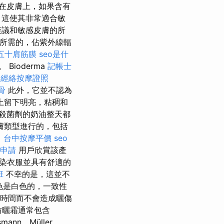
在皮膚上，如果含有
，這使其非常適合敏
擬議和敏感皮膚的所
D所需的，佔紫外線輻
五十肩筋膜
seo是什
Bioderma
記帳士
。
經絡按摩證照
骨
此外，它並不認為
上留下明亮，粘稠和
殺菌劑的奶油整天都
有皮膚類型進行的，包括
。
台中按摩平價
seo
申請
用戶欣賞該產
污染衣服並具有舒適的
班
不幸的是，這並不
色是白色的，一致性
長時間而不會造成曬傷
y防曬霜通常包含
mann，Müller，