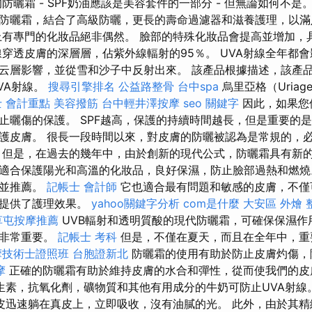
防曬霜 - SPF奶油應該是美容套件的一部分 - 但無論如何不是
防曬霜，結合了高級防曬，更長的壽命過濾器和滋養護理，以滿
上有專門的化妝品絕非偶然。 臉部的特殊化妝品會提高並增加，
線穿透皮膚的深層層，佔紫外線輻射的95％。 UVA射線全年都
云層影響，並從雪和沙子中反射出來。 該產品根據描述，該產
VA射線。
搜尋引擎排名
公益路整骨
台中spa
烏里亞格（Uria
 會計重點
美容撥筋
台中輕井澤按摩
seo 關鍵字
因此，如果您
止曬傷的保護。 SPF越高，保護的持續時間越長，但是重要的是
護皮膚。 很長一段時間以來，對皮膚的防曬被認為是常規的，
 但是，在過去的幾年中，由於創新的現代公式，防曬霜具有新的
適合保護陽光和高溫的化妝品，良好保濕，防止臉部過熱和燃燒
試並推薦。
記帳士 會計師
它也適合最有問題和敏感的皮膚，不僅
還提供了護理效果。
yahoo關鍵字分析
com是什麼
大安區 外燴
草屯按摩推薦
UVB輻射和透明質酸的現代防曬霜，可確保保濕作
霜非常重要。
記帳士 考科
但是，不僅在夏天，而且在全年中，重
摩技術士證照班
台胞證新北
防曬霜的使用有助於防止皮膚灼傷，
摩
正確的防曬霜有助於維持皮膚的水合和彈性，從而使我們的皮
生素，抗氧化劑，礦物質和其他有用成分的牛奶可防止UVA射線
皮迅速躺在真皮上，立即吸收，沒有油膩的光。 此外，由於其精