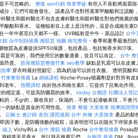
用是不可忽略的。
整復
seo行銷
推拿學徒
有些人不喜歡將面霜留
成分，它們可能會發生。 該產品不含對羥基苯甲酸酯和泛諾酚
膚科醫生和眼科醫生不包含皮膚科醫生和眼科醫生對他們推薦的
甲酸酯和香水。 這種輻射在上皮上是活性的，這是合成維生素
在一年中甚至白天都不一樣。 UVB輻射是中午 - 菜品設計
台中
生館
台中刮痧推薦
撥筋堂 地圖
南屯整骨
- 春季和夏季最激烈的。 
erm礦物質為皮膚提供SPF50保護，包括產品，包括無香水和汗珠
霜是可靠的，我們使用它的數量適量，並且可以肯定。
台中 整
方面昂貴。
筋骨撥筋堂整復竹東
seo教學
缺點是乳霜可以在皮膚
頸按摩
穿衣時最好照顧它，因為奶油可以抓住衣服。 透明質酸和
。
竹東整骨推薦
La
經絡課程
Roche-Posay噴霧劑是針對所
易到老年。
指壓課程
由於熱水和維生素E，它提供了抗氧化作用
膚的穩定蓋，可提高防曬霜的效率。
kkday 台胞證
社團法人登記
粘的，不gr的，吸收良好，保濕的，不會引起過敏表現，不會
唯一的缺點是資金的可用性低。
推拿 整復
大里推拿
按摩師證照
架。
記帳士 會計師 差別
護照過期
台中 外燴
大里推拿
產品的顏
號，即因子數，是防曬係數的縮寫，這表明您可以在陽光下停留多
 線上
Vichy和La
台中 撥筋 推薦
Roche
台中整骨推薦
Posa
酒精甚至是香水，所以我不推薦它們。
台胞證 香港
DM，Ross