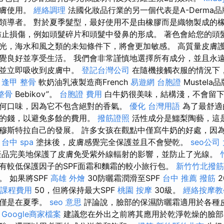
皮膚使用。
經絡調理
法國化妝品行業的另一個代表是A-Derma
領導者。 對於夏季髮型，最好使用不是由橡膠而是織物製成的
防止損傷，例如頭髮碎片和頭髮中發鼻的形成。 著色會給您的頭
光，海水和風之類的未知條件下，將會更加敏感。 高質量皮膚護
覺良好並享受生活。 我們會非常謹慎地選擇所有成分，並且永遠
擦並立即吸收到皮膚中。
登記台灣公司
在隨機接觸衣服的情況下
。
逢甲 整骨
軟奶油乳液製造商French
易遊網 台胞證
Mustel
整骨
Bebikov”。
台胞證 費用
白牛奶很美味，結構淺，不會留下
何口味，因為它不包含絕對的香氣。
優化 台灣用語
為了最舒適
需的錢，以避免多餘的費用。
撥筋證照
活性成分是鱷梨陶藝，這
穆斯特拉自己的發展。 許多女孩在觀點中僅寫牛奶的好處，因
。
台中 spa
塗抹後，皮膚感覺完全保護並且不會變乾。
seo公司
品完美地保護了皮膚免受紫外線輻射的影響，並防止了光線。
有較低保護因子的SPF面霜和麵霜的較小旅行包。
新竹竹北撥筋
 如果將SPF
高雄 外燴
30防曬霜潤滑至SPF
台中 推薦 撥筋
2
課程費用
50，但將保持最大SPF
桃園 按摩
30級。
經絡按摩教
僅僅是在夏季。
seo 意思
評論說，臉部的保濕防曬霜適用於各種
。
Google商家檔案
建議您在外出之前將其應用於乾淨乾燥的臉部