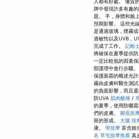
人都有好處。 優質的
牌中發現許多有趣的
題。 手，身體和臉
預期影響。 這些光
是通過玻璃，煙霧或
過敏性以及UVB，U
完成了工作。
記帳士
將確保在夏季提供防
一定比較低的因素保
部護理中進行步驟。
保護面霜的概述允許
霧由皮膚科醫生測
的負面影響，而且
防UVA
肌肉酸痛
/
的夏季，使用防曬
們的皮膚。
腳底按
斑的形成。
大腿 按
康。
學按摩
富含維
名
草屯按摩推薦
真