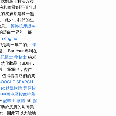
分找到最佳解決方案
些乳液和噴霧劑不僅可以
人的皮膚都是獨一無
。 此外，我們的生
信息。
經絡按摩證照
喜的藍白世界的一部
ch engine
膚都是獨一無二的。
學
ariésun專利在
記帳士 稅務士
納米
然化妝品（BDIH，
豆，霍霍巴，杏仁，
，值得看看它們的質
GOOGLE SEARCH
seo點擊軟體
豐原按
台中西屯區按摩推薦
F
記帳士 軟體
50
撥
有助於皮膚的均勻美
at，因此可以大膽地