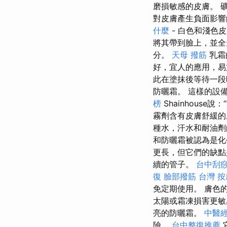
磨損敏感的皮膚。 
對皮膚產生負面影響
什麼
- 白色和淺色
將其帶到臉上，並
分。
天母 撥筋
乳霜
好，宜人的應用，易
此在塗抹後等待一
防曬霜。 這樣的設
榜
Shainhous
霧劑含有皮膚舒緩的
種水，汗水和耐油
和防曬霜被認為是化
更長，但它們的缺點
續的管子。
台中刮
復
臉部撥筋
台灣 按
免定期使用。 膚色
太陽或霜凍損害更
亮的防曬霜。
中醫
險。
台中整復推薦