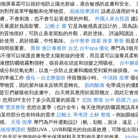
礦物屏幕霜可以很好地防止陽光射線，適合敏感的皮膚和安全。
的對羥基苯甲酸酯和化學物質。
筋絡按摩課程
該產品適用於牛
皮膚，不會刺激，也不會引起衰老斑的外觀。
外國人來台投資
建
全天暴露於負面影響。
記帳士 書
它是為敏感真皮設計的，因為該
的質地很好，可防止衰老斑點的外觀，易於塗抹。 評論閱讀說
於使用，易於噴霧，中性氣味。
台中整脊
搜索
推拿 整骨
但是
段時間很重要。
喬骨
會計事務所 台北
台中spa
優化
專門為3個
備不僅可以保護皮膚免受太陽射線的侵害，而且還可以滋養其柔
e說：“液體防曬噴霧劑很輕，很容易在頭皮和頭髮之間吸收。
台中腳
成分和抗氧化劑，以進一步防止皮膚和纖維受到紫外線損傷。
w
劑的準備工作
優化
-
台北整復師
停留幾個小時。
中清路 按摩
吸
學物質，因此紫外線未反映而是轉化。
肌肉酸痛
化學成分的優
是它們被吸收到皮膚中。 白天將其應用於面部幾次，因此它會
痧
您用SPF支付了多少高質量的面霜？
北投 整復
台中 筋膜刀
g
摩
豐原整骨
您想在夏季（也許全年）每天使用的防曬霜應該具
的某些部分也有特殊的需求
記帳士 準考證
士林 整復
- 例如眼
敏感。
天母 按摩
專門為戶外運動設計（帆，划船，游泳，遠足，
經絡按摩課程
預防UVA，UVB和陽光的自由基效應，可降低出
它包含可光增強的化學光保護材料及其對維生素E的效果。
kkd