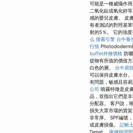
可能是一種威懾作
二氧化鈦或氧化鋅等
感的嬰兒皮膚。 皮
有者測試的對羥基苯
射的5％。 它的強度
么
搜索引擎
台中養
行情
Photodod
buffet外燴價格
防曬
從物有所值的價值
白色的層。
台中肩
可以保持皮膚水分
有問題，敏感且容
公司
噴霧特徵是皮
品，並指出它們是非
分配器。 客戶說，
損失大眾市場的貨
非常厚。 SPF編
或皮膚損傷。
記帳士
Denat。
復健師證照