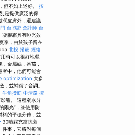
不錯，但不如上述好。
按
區別是提供廣泛的保
滋潤皮膚外，還建議
門 台胞證
會計師
台
 凝膠霜具有啞光效
夏季，由於孩子留在
toda
北投 撥筋
經絡
使用時可以很好地曬
瑰，金屬絲，番茄，
患者中，他們可能會
e optimization
大多
激，並補償了音調。
。
牛角撥筋
中清路 按
影響。 這種弱水分
的陽光”，並使用防
材料的平穩分佈，並
骨
30噴霧充當抗衰
一件事，它將對每個