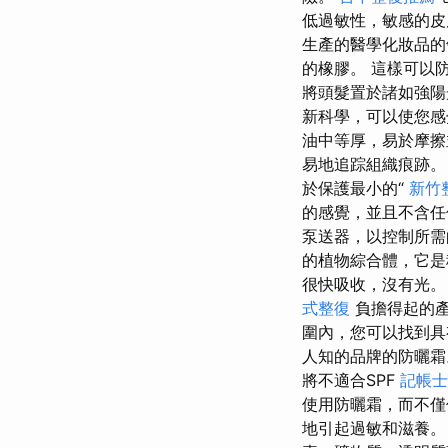
低過敏性，敏感的
生產的醫學化妝品的
的橡膠。 這樣可以
將頭髮置於諸如強陽
新科學，可以使您感
油中等厚，易於摩
易地追踪組織痕跡
於保護最小的“
新竹
的感覺，並且不含任
泵送器，以控制所
的植物綜合體，它是
很快吸收，沒有光
式整復
負擔得起的產
圍內，您可以找到具
人知的品牌的防曬霜。
將不適合SPF
記帳士
使用防曬霜，而不
地引起過敏和滋養