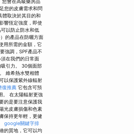
。 您會在高級藥房品
足您的皮膚需求和問
具體取決於其目的和
會影響恆定強度，即使
品可以防止防水和低
ge）的產品在防曬方面
使用所需的金額，它
要強調，SPF產品不
必須在我們的日常面
吸引力。 30個面部
。 維希熱水雙相體
可以保護紫外線輻射
整復推薦
它包含可預
用。 在太陽輻射更強
要的是要注意保護我
陽光皮膚損傷和色素
膚保持更年輕，更健
。
google關鍵字排
緻的質地，它可以均